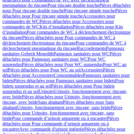
pneumatique du rinçage
Pour rinçage double touche
Pièces détachées
pour Pour rinçage double touche
Pour rinçage simple touche
Pièces
détachées pour Pour rinçage simple touche
Accessoires pour
commandes de WC
Pièces détachées pour Accessoires pour
commandes de WC
Kits d’installation
Pièces détachées pour Kits
d’installation
Pour commandes de WC à déclenchement électronique
du rinçage
Pièces détachées pour Pour commandes de WC à
déclenchement électronique du rinçage
Pour commandes de WC à
déclenchement pneumatique du rinçage
Raccordements
Panneaux
sanitaires Geberit Monolith
Panneaux sanitaires pour WC
Pièces
détachées pour Panneaux sanitaires pour WC
Pour WC
suspendus
Pièces détachées pour Pour WC suspendus
Pour WC au
sol
Pièces détachées pour Pour WC au sol
Accessoires
Pièces
détachées pour Accessoires
Consommables
Panneaux sanitaires pour
bidets
Pièces détachées pour Panneaux sanitaires pour bidets
Pour
bidets suspendus et au sol
Pièces détachées pour Pour bidets
suspendus et au sol
Urinoirs
Urinoirs, fonctionnement avec rinçage,
avec bride
Pièces détachées pour Urinoirs, fonctionnement avec
rinçage, avec bride
Sans abattant
Pièces détachées pour Sans
abattant
Urinoirs, fonctionnement avec rinçage, sans bride
Pièces
détachées pour Urinoirs, fonctionnement avec rinçage, sans
bride
Pour commande d’urinoir apparente ou à encastrer
Pièces
détachées pour Pour commande d’urinoir apparente ou à
encastrer
Avec commande d'urinoir intégrée
Pièces détachées pour