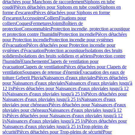
détachées pour Manchons de raccordement
Siphons en tube
coudé
Pièces détachées pour Siphons en tube coudé
Siphons en
forme d'escargot
Pièces détachées pour Siphons en forme
d'escargot
Accessoires
Colliers
Fixations pour
colliers
Coques
Fermetures
Joints
Boîtiers de
protection
Consommables
Protection incendie, protection acoustique
et protection contre l'humidité
Protection incendie
Pièces détachées
pour Protection incendie
Protection incendie pour systèmes
d'évacuation
Pièces détachées pour Protection incendie pour
systèmes d'évacuation
Protection acoustique
Isolations des bruits
solidiens
Isolations des bruits solidiens et aériens
Protection contre
l'humidité
Etanchements
Clapets de ventilation pour
évacuation
Clapets de ventilation
Pièces détachées pour Clapets de
ventilation
Soupapes de retenue d'énergie
Évacuation des eaux de
toiture Geberit Pluvia
Naissances d'eaux pluviales
Pièces détachées
pour Naissances d'eaux pluviales
Naissances d'eaux pluviales jusqu'à
12 l/s
Pièces détachées pour Naissances d'eaux pluviales jusqu'à 12
l/s
Naissances d'eaux pluviales jusqu'à 25 l/s
Pièces détachées pour
Naissances d'eaux pluviales jusqu'à 25 l/s
Naissances d'eaux
pluviales pour chéneaux
Pièces détachées pour Naissances d'eaux
pluviales pour chéneaux
Naissances d'eaux pluviales jusqu'à 12
l/s
Pièces détachées pour Naissances d'eaux pluviales jusqu'à 12
l/s
Naissances d'eaux pluviales jusqu'à 25 l/s
Pièces détachées pour
Naissances d'eaux pluviales jusqu'à 25 l/s
Trop-pleins de
sécurité
Pièces détachées pour Trop-pleins de sécurité
Pour