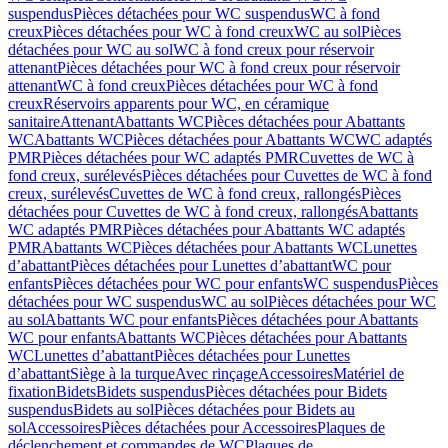
suspendus
Pièces détachées pour WC suspendus
WC à fond
creux
Pièces détachées pour WC à fond creux
WC au sol
Pièces
détachées pour WC au sol
WC à fond creux pour réservoir
attenant
Pièces détachées pour WC à fond creux pour réservoir
attenant
WC à fond creux
Pièces détachées pour WC à fond
creux
Réservoirs apparents pour WC, en céramique
sanitaire
Attenant
Abattants WC
Pièces détachées pour Abattants
WC
Abattants WC
Pièces détachées pour Abattants WC
WC adaptés
PMR
Pièces détachées pour WC adaptés PMR
Cuvettes de WC à
fond creux, surélevés
Pièces détachées pour Cuvettes de WC à fond
creux, surélevés
Cuvettes de WC à fond creux, rallongés
Pièces
détachées pour Cuvettes de WC à fond creux, rallongés
Abattants
WC adaptés PMR
Pièces détachées pour Abattants WC adaptés
PMR
Abattants WC
Pièces détachées pour Abattants WC
Lunettes
d’abattant
Pièces détachées pour Lunettes d’abattant
WC pour
enfants
Pièces détachées pour WC pour enfants
WC suspendus
Pièces
détachées pour WC suspendus
WC au sol
Pièces détachées pour WC
au sol
Abattants WC pour enfants
Pièces détachées pour Abattants
WC pour enfants
Abattants WC
Pièces détachées pour Abattants
WC
Lunettes d’abattant
Pièces détachées pour Lunettes
d’abattant
Siège à la turque
Avec rinçage
Accessoires
Matériel de
fixation
Bidets
Bidets suspendus
Pièces détachées pour Bidets
suspendus
Bidets au sol
Pièces détachées pour Bidets au
sol
Accessoires
Pièces détachées pour Accessoires
Plaques de
déclenchement et commandes de WC
Plaques de