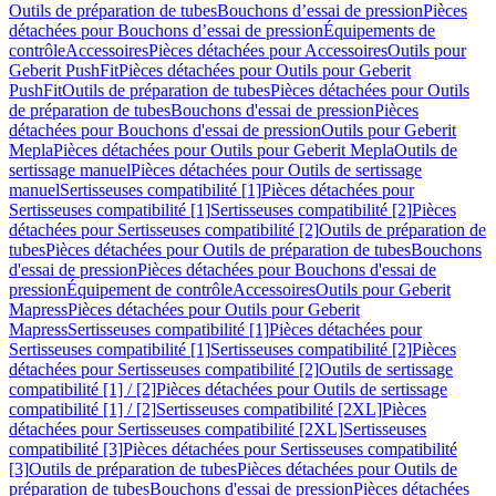
Outils de préparation de tubes
Bouchons d’essai de pression
Pièces
détachées pour Bouchons d’essai de pression
Équipements de
contrôle
Accessoires
Pièces détachées pour Accessoires
Outils pour
Geberit PushFit
Pièces détachées pour Outils pour Geberit
PushFit
Outils de préparation de tubes
Pièces détachées pour Outils
de préparation de tubes
Bouchons d'essai de pression
Pièces
détachées pour Bouchons d'essai de pression
Outils pour Geberit
Mepla
Pièces détachées pour Outils pour Geberit Mepla
Outils de
sertissage manuel
Pièces détachées pour Outils de sertissage
manuel
Sertisseuses compatibilité [1]
Pièces détachées pour
Sertisseuses compatibilité [1]
Sertisseuses compatibilité [2]
Pièces
détachées pour Sertisseuses compatibilité [2]
Outils de préparation de
tubes
Pièces détachées pour Outils de préparation de tubes
Bouchons
d'essai de pression
Pièces détachées pour Bouchons d'essai de
pression
Équipement de contrôle
Accessoires
Outils pour Geberit
Mapress
Pièces détachées pour Outils pour Geberit
Mapress
Sertisseuses compatibilité [1]
Pièces détachées pour
Sertisseuses compatibilité [1]
Sertisseuses compatibilité [2]
Pièces
détachées pour Sertisseuses compatibilité [2]
Outils de sertissage
compatibilité [1] / [2]
Pièces détachées pour Outils de sertissage
compatibilité [1] / [2]
Sertisseuses compatibilité [2XL]
Pièces
détachées pour Sertisseuses compatibilité [2XL]
Sertisseuses
compatibilité [3]
Pièces détachées pour Sertisseuses compatibilité
[3]
Outils de préparation de tubes
Pièces détachées pour Outils de
préparation de tubes
Bouchons d'essai de pression
Pièces détachées