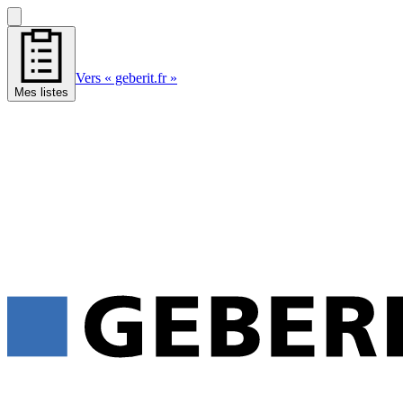
Vers « geberit.fr »
Mes listes