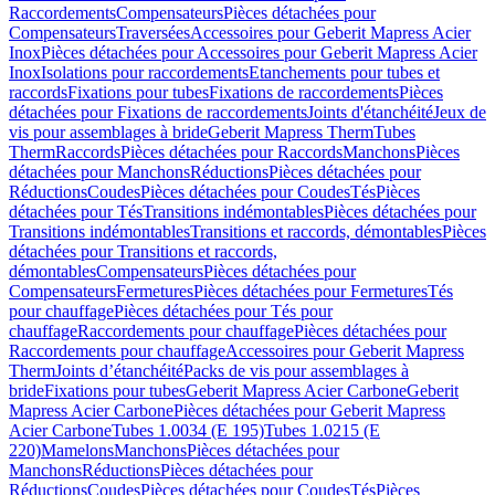
Raccordements
Compensateurs
Pièces détachées pour
Compensateurs
Traversées
Accessoires pour Geberit Mapress Acier
Inox
Pièces détachées pour Accessoires pour Geberit Mapress Acier
Inox
Isolations pour raccordements
Etanchements pour tubes et
raccords
Fixations pour tubes
Fixations de raccordements
Pièces
détachées pour Fixations de raccordements
Joints d'étanchéité
Jeux de
vis pour assemblages à bride
Geberit Mapress Therm
Tubes
Therm
Raccords
Pièces détachées pour Raccords
Manchons
Pièces
détachées pour Manchons
Réductions
Pièces détachées pour
Réductions
Coudes
Pièces détachées pour Coudes
Tés
Pièces
détachées pour Tés
Transitions indémontables
Pièces détachées pour
Transitions indémontables
Transitions et raccords, démontables
Pièces
détachées pour Transitions et raccords,
démontables
Compensateurs
Pièces détachées pour
Compensateurs
Fermetures
Pièces détachées pour Fermetures
Tés
pour chauffage
Pièces détachées pour Tés pour
chauffage
Raccordements pour chauffage
Pièces détachées pour
Raccordements pour chauffage
Accessoires pour Geberit Mapress
Therm
Joints d’étanchéité
Packs de vis pour assemblages à
bride
Fixations pour tubes
Geberit Mapress Acier Carbone
Geberit
Mapress Acier Carbone
Pièces détachées pour Geberit Mapress
Acier Carbone
Tubes 1.0034 (E 195)
Tubes 1.0215 (E
220)
Mamelons
Manchons
Pièces détachées pour
Manchons
Réductions
Pièces détachées pour
Réductions
Coudes
Pièces détachées pour Coudes
Tés
Pièces