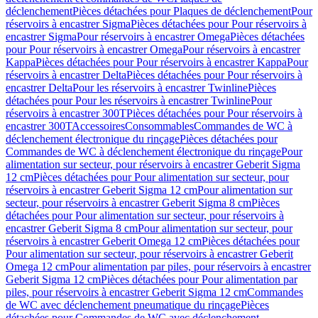
déclenchement
Pièces détachées pour Plaques de déclenchement
Pour
réservoirs à encastrer Sigma
Pièces détachées pour Pour réservoirs à
encastrer Sigma
Pour réservoirs à encastrer Omega
Pièces détachées
pour Pour réservoirs à encastrer Omega
Pour réservoirs à encastrer
Kappa
Pièces détachées pour Pour réservoirs à encastrer Kappa
Pour
réservoirs à encastrer Delta
Pièces détachées pour Pour réservoirs à
encastrer Delta
Pour les réservoirs à encastrer Twinline
Pièces
détachées pour Pour les réservoirs à encastrer Twinline
Pour
réservoirs à encastrer 300T
Pièces détachées pour Pour réservoirs à
encastrer 300T
Accessoires
Consommables
Commandes de WC à
déclenchement électronique du rinçage
Pièces détachées pour
Commandes de WC à déclenchement électronique du rinçage
Pour
alimentation sur secteur, pour réservoirs à encastrer Geberit Sigma
12 cm
Pièces détachées pour Pour alimentation sur secteur, pour
réservoirs à encastrer Geberit Sigma 12 cm
Pour alimentation sur
secteur, pour réservoirs à encastrer Geberit Sigma 8 cm
Pièces
détachées pour Pour alimentation sur secteur, pour réservoirs à
encastrer Geberit Sigma 8 cm
Pour alimentation sur secteur, pour
réservoirs à encastrer Geberit Omega 12 cm
Pièces détachées pour
Pour alimentation sur secteur, pour réservoirs à encastrer Geberit
Omega 12 cm
Pour alimentation par piles, pour réservoirs à encastrer
Geberit Sigma 12 cm
Pièces détachées pour Pour alimentation par
piles, pour réservoirs à encastrer Geberit Sigma 12 cm
Commandes
de WC avec déclenchement pneumatique du rinçage
Pièces
détachées pour Commandes de WC avec déclenchement