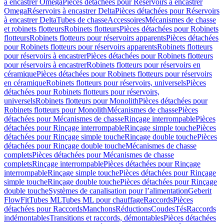
à encastrer Omega
Pièces détachées pour Réservoirs à encastrer
Omega
Réservoirs à encastrer Delta
Pièces détachées pour Réservoirs
à encastrer Delta
Tubes de chasse
Accessoires
Mécanismes de chasse
et robinets flotteurs
Robinets flotteurs
Pièces détachées pour Robinets
flotteurs
Robinets flotteurs pour réservoirs apparents
Pièces détachées
pour Robinets flotteurs pour réservoirs apparents
Robinets flotteurs
pour réservoirs à encastrer
Pièces détachées pour Robinets flotteurs
pour réservoirs à encastrer
Robinets flotteurs pour réservoirs en
céramique
Pièces détachées pour Robinets flotteurs pour réservoirs
en céramique
Robinets flotteurs pour réservoirs, universels
Pièces
détachées pour Robinets flotteurs pour réservoirs,
universels
Robinets flotteurs pour Monolith
Pièces détachées pour
Robinets flotteurs pour Monolith
Mécanismes de chasse
Pièces
détachées pour Mécanismes de chasse
Rinçage interrompable
Pièces
détachées pour Rinçage interrompable
Rinçage simple touche
Pièces
détachées pour Rinçage simple touche
Rinçage double touche
Pièces
détachées pour Rinçage double touche
Mécanismes de chasse
complets
Pièces détachées pour Mécanismes de chasse
complets
Rinçage interrompable
Pièces détachées pour Rinçage
interrompable
Rinçage simple touche
Pièces détachées pour Rinçage
simple touche
Rinçage double touche
Pièces détachées pour Rinçage
double touche
Systèmes de canalisation pour l’alimentation
Geberit
FlowFit
Tubes ML
Tubes ML pour chauffage
Raccords
Pièces
détachées pour Raccords
Manchons
Réductions
Coudes
Tés
Raccords
indémontables
Transitions et raccords, démontables
Pièces détachées