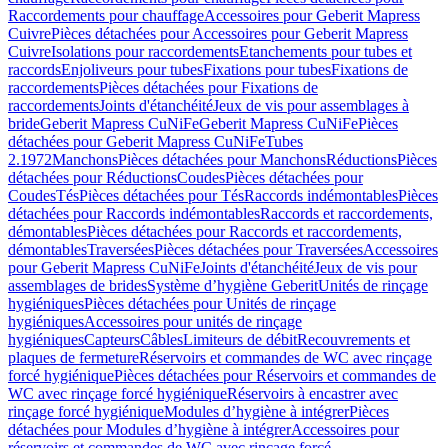
Raccordements pour chauffage
Accessoires pour Geberit Mapress
Cuivre
Pièces détachées pour Accessoires pour Geberit Mapress
Cuivre
Isolations pour raccordements
Etanchements pour tubes et
raccords
Enjoliveurs pour tubes
Fixations pour tubes
Fixations de
raccordements
Pièces détachées pour Fixations de
raccordements
Joints d'étanchéité
Jeux de vis pour assemblages à
bride
Geberit Mapress CuNiFe
Geberit Mapress CuNiFe
Pièces
détachées pour Geberit Mapress CuNiFe
Tubes
2.1972
Manchons
Pièces détachées pour Manchons
Réductions
Pièces
détachées pour Réductions
Coudes
Pièces détachées pour
Coudes
Tés
Pièces détachées pour Tés
Raccords indémontables
Pièces
détachées pour Raccords indémontables
Raccords et raccordements,
démontables
Pièces détachées pour Raccords et raccordements,
démontables
Traversées
Pièces détachées pour Traversées
Accessoires
pour Geberit Mapress CuNiFe
Joints d'étanchéité
Jeux de vis pour
assemblages de brides
Système d’hygiène Geberit
Unités de rinçage
hygiéniques
Pièces détachées pour Unités de rinçage
hygiéniques
Accessoires pour unités de rinçage
hygiéniques
Capteurs
Câbles
Limiteurs de débit
Recouvrements et
plaques de fermeture
Réservoirs et commandes de WC avec rinçage
forcé hygiénique
Pièces détachées pour Réservoirs et commandes de
WC avec rinçage forcé hygiénique
Réservoirs à encastrer avec
rinçage forcé hygiénique
Modules d’hygiène à intégrer
Pièces
détachées pour Modules d’hygiène à intégrer
Accessoires pour
réservoirs et commandes de WC avec rinçage forcé