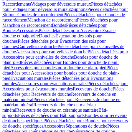
Raccordements
Vidages pour déversoirs muraux
Pièces détachées
pour Vidages pour déversoirs muraux
Siphons
Pièces détachées pour
Siphons
Coudes de raccordement
Pièces détachées pour Coudes de
raccordement
Manchon de raccordement
Pièces détachées pour
Manchon de raccordement
Bondes
Pièces détachées pour
Bondes
Accessoires
Pièces détachées pour Accessoires
Espace
douche et baignoire
Douches
Évacuation des sols pour
douches
Pièces détachées pour Évacuation des sols pour
douches
Canivelles de douche
Pièces détachées pour Canivelles de
douche
Accessoires pour canivelles de douche
Pièces détachées pour
Accessoires pour canivelles de douche
Bondes pour douche de
plain-pied
Pièces détachées pour Bondes pour douche de plain-
pied
Accessoires pour bondes pour douche de plain-pied
Pièces
détachées pour Accessoires pour bondes pour douche de plain-
pied
Evacuations murales
Pièces détachées pour Evacuations
murales
Accessoires pour évacuations murales
Pièces détachées pour
Accessoires pour évacuations murales
Receveurs de douche
Pièces
détachées pour Receveurs de douche
Receveurs de douche en
matériau minéral
Pièces détachées pour Receveurs de douche en
matériau minéral
Receveurs de douche en matériau
minéral
Receveurs de douche en céramique sanitaire
Bâti-
supports
Pièces détachées pour Bâti-supports
Bondes pour receveurs
de douche spécifiques
Pièces détachées pour Bondes pour receveurs
de douche spécifiques
Accessoires
Séparations de douche
Pièces
détachées pour Séparations de douche
Séparations de douche