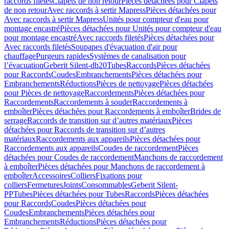
raccords filetés
Clapets de non retour
Pièces détachées pour Clapets
de non retour
Avec raccords à sertir Mapress
Pièces détachées pour
Avec raccords à sertir Mapress
Unités pour compteur d'eau pour
montage encastré
Pièces détachées pour Unités pour compteur d'eau
pour montage encastré
Avec raccords filetés
Pièces détachées pour
Avec raccords filetés
Soupapes d'évacuation d'air pour
chauffage
Purgeurs rapides
Systèmes de canalisation pour
l’évacuation
Geberit Silent-db20
Tubes
Raccords
Pièces détachées
pour Raccords
Coudes
Embranchements
Pièces détachées pour
Embranchements
Réductions
Pièces de nettoyage
Pièces détachées
pour Pièces de nettoyage
Raccordements
Pièces détachées pour
Raccordements
Raccordements à souder
Raccordements à
emboîter
Pièces détachées pour Raccordements à emboîter
Brides de
serrage
Raccords de transition sur d’autres matériaux
Pièces
détachées pour Raccords de transition sur d’autres
matériaux
Raccordements aux appareils
Pièces détachées pour
Raccordements aux appareils
Coudes de raccordement
Pièces
détachées pour Coudes de raccordement
Manchons de raccordement
à emboîter
Pièces détachées pour Manchons de raccordement à
emboîter
Accessoires
Colliers
Fixations pour
colliers
Fermetures
Joints
Consommables
Geberit Silent-
PP
Tubes
Pièces détachées pour Tubes
Raccords
Pièces détachées
pour Raccords
Coudes
Pièces détachées pour
Coudes
Embranchements
Pièces détachées pour
Embranchements
Réductions
Pièces détachées pour