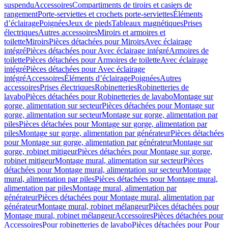
suspendu
Accessoires
Compartiments de tiroirs et casiers de
rangement
Porte-serviettes et crochets porte-serviettes
Éléments
d’éclairage
Poignées
Jeux de pieds
Tableaux magnétiques
Prises
électriques
Autres accessoires
Miroirs et armoires et
toilette
Miroirs
Pièces détachées pour Miroirs
Avec éclairage
intégré
Pièces détachées pour Avec éclairage intégré
Armoires de
toilette
Pièces détachées pour Armoires de toilette
Avec éclairage
intégré
Pièces détachées pour Avec éclairage
intégré
Accessoires
Éléments d’éclairage
Poignées
Autres
accessoires
Prises électriques
Robinetteries
Robinetteries de
lavabo
Pièces détachées pour Robinetteries de lavabo
Montage sur
gorge, alimentation sur secteur
Pièces détachées pour Montage sur
gorge, alimentation sur secteur
Montage sur gorge, alimentation par
piles
Pièces détachées pour Montage sur gorge, alimentation par
piles
Montage sur gorge, alimentation par générateur
Pièces détachées
pour Montage sur gorge, alimentation par générateur
Montage sur
gorge, robinet mitigeur
Pièces détachées pour Montage sur gorge,
robinet mitigeur
Montage mural, alimentation sur secteur
Pièces
détachées pour Montage mural, alimentation sur secteur
Montage
mural, alimentation par piles
Pièces détachées pour Montage mural,
alimentation par piles
Montage mural, alimentation par
générateur
Pièces détachées pour Montage mural, alimentation par
générateur
Montage mural, robinet mélangeur
Pièces détachées pour
Montage mural, robinet mélangeur
Accessoires
Pièces détachées pour
Accessoires
Pour robinetteries de lavabo
Pièces détachées pour Pour