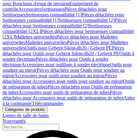
pour Bouchons d'essai de pression
Equipement de
contrôle
Accessoires
Sertisseuses
Pièces détachées pour
Sertisseuses
Sertisseuses compatibilité [1]
Pièces détachées pour
Sertisseuses compatibilité [1]
Sertisseuses compatibilité [2]
Pièces
détachées pour Sertisseuses compatibilité [2]
Sertisseuses
compatibilité [2XL]
Pièces détachées pour Sertisseuses compatibilité
[2XL]
Mallettes universelles
Pièces détachées pour Mallettes
universelles
Mallettes universelles
Pièces détachées pour Mallettes
universelles
Outils pour Geberit Silent-db20 / Geberit PE
Pièces
détachées pour Outils pour Geberit Silent-db20 / Geberit PE
Outils à
souder électrique
Pièces détachées pour Outils à souder
électrique
Accessoires pour outillage à souder électrique
Outils pour
soudure au miroir
Pièces détachées pour Outils pour soudure au
miroir
Accessoires pour outils pour soudure au miroir
Pièces
détachées pour Accessoires pour outils pour soudure au miroir
Outils
de préparation de tubes
Pièces détachées pour Outils de préparation
de tubes
Accessoires pour outils de préparation de tubes
Pièces
détachées pour Accessoires pour outils de préparation de tubes
Aides
à la commande
Télécommandes
Catégories de produits
Lignes de salle de bains
Nouveautés