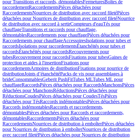
pour Transitions et raccords, démontables
Fermetures
Boîtes de
raccordement
Raccordements
Pièces détachées pour
Raccordements
Nourrices de distribution avec raccord fileté
Pièces
détachées pour Nourrices de distribution avec raccord fileté
Nourrice
de distribution avec raccord à sertir
Compteurs d'eau
Tés pour
chauffage
Transitions et raccords pour chauffage,
démontables
Raccordements pour chauffage
Pièces détachées pour
Raccordements pour chauffage
Accessoires
Isolations pour tubes et
raccords
Isolations pour raccordements
Étanchéités pour tubes et
raccords
Étanchéités pour raccords
Recouvrements pour
tubes
Recouvrement pour raccords
Fixations pour tubes
Gaines de
protection et aides à l'insertion
Fixations pour
raccordements
Armoires de distribution
Fixations pour nourrice de
distribution
Joints d’étanchéité
Packs de vis pour assemblages à
bride
Consommables
Geberit PushFit
Tubes ML
Tubes ML pour
chauffage
Raccords
Pièces détachées pour Raccords
Manchons
Pièces
détachées pour Manchons
Réductions
Pièces détachées pour
Réductions
Coudes
Pièces détachées pour Coudes
Tés
Pièces
détachées pour Tés
Raccords indémontables
Pièces détachées pour
Raccords indémontables
Raccords et raccordements,
démontables
Pièces détachées pour Raccords et raccordements,
démontables
Raccordements
Pièces détachées pour
Raccordements
Nourrices de distribution à emboîter
Pièces détachées
pour Nourrices de distribution à emboîter
Nourrices de distribution
avec raccord fileté
Pièces détachées pour Nourrices de distribution