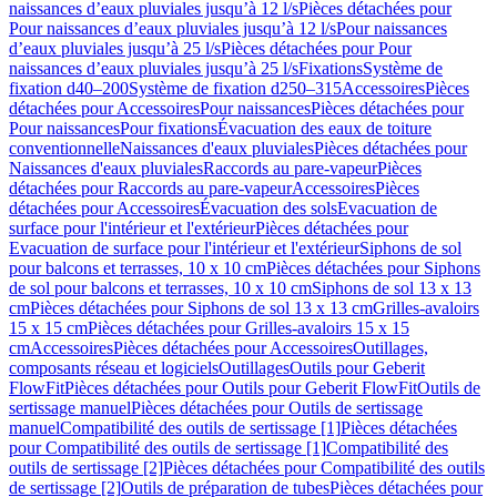
naissances d’eaux pluviales jusqu’à 12 l/s
Pièces détachées pour
Pour naissances d’eaux pluviales jusqu’à 12 l/s
Pour naissances
d’eaux pluviales jusqu’à 25 l/s
Pièces détachées pour Pour
naissances d’eaux pluviales jusqu’à 25 l/s
Fixations
Système de
fixation d40–200
Système de fixation d250–315
Accessoires
Pièces
détachées pour Accessoires
Pour naissances
Pièces détachées pour
Pour naissances
Pour fixations
Évacuation des eaux de toiture
conventionnelle
Naissances d'eaux pluviales
Pièces détachées pour
Naissances d'eaux pluviales
Raccords au pare-vapeur
Pièces
détachées pour Raccords au pare-vapeur
Accessoires
Pièces
détachées pour Accessoires
Évacuation des sols
Evacuation de
surface pour l'intérieur et l'extérieur
Pièces détachées pour
Evacuation de surface pour l'intérieur et l'extérieur
Siphons de sol
pour balcons et terrasses, 10 x 10 cm
Pièces détachées pour Siphons
de sol pour balcons et terrasses, 10 x 10 cm
Siphons de sol 13 x 13
cm
Pièces détachées pour Siphons de sol 13 x 13 cm
Grilles-avaloirs
15 x 15 cm
Pièces détachées pour Grilles-avaloirs 15 x 15
cm
Accessoires
Pièces détachées pour Accessoires
Outillages,
composants réseau et logiciels
Outillages
Outils pour Geberit
FlowFit
Pièces détachées pour Outils pour Geberit FlowFit
Outils de
sertissage manuel
Pièces détachées pour Outils de sertissage
manuel
Compatibilité des outils de sertissage [1]
Pièces détachées
pour Compatibilité des outils de sertissage [1]
Compatibilité des
outils de sertissage [2]
Pièces détachées pour Compatibilité des outils
de sertissage [2]
Outils de préparation de tubes
Pièces détachées pour