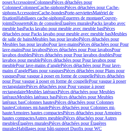
poser
Accessoires
Colonnes
Pièces détachées pour
Colonnes
Colonnes
Cache-siphons
Pièces détachées pour Cache-
siphons
Accessoires
Cache-bondes
Porte-serviettes
Matériel de
fixation
Habillages cache-siphons
Equerres de montage
Couvre-
joints
Dosserets
Kits de consoles
Étagères murales
Packs lavabo avec
meuble bas
Packs lavabo pour meuble avec meuble bas
Pièces
détachées pour Packs lavabo pour meuble avec meuble bas
Meubles
de salle de bains
Meubles bas pour lavabo
Pièces détachées pour
Meubles bas pour lavabo
Pour lave-mains
Pièces détachées pour Pour
lave-mains
Pour lavabos
Pièces détachées pour Pour lavabos
Pour
lavabos doubles
Pièces détachées pour Pour lavabos doubles
Pour
lavabos pour meuble
Pièces détachées pour Pour lavabos pour
meuble
Pour lave-mains d’angle
Pièces détachées pour Pour lave-
mains d’angle
Plans pour vasques
Pièces détachées pour Plans pour
vasques
Pour vasque à poser en forme de coupelle
Pièces détachées
pour Pour vasque à poser en forme de coupelle
Pour vasque à poser
rectangulaire
Pièces détachées pour Pour vasque à poser
rectangulaire
Meubles latéraux
Pièces détachées pour Meubles
latéraux
Meubles latéraux bas
Pièces détachées pour Meubles
latéraux bas
Colonnes hautes
Pièces détachées pour Colonnes
hautes
Colonnes mi-haute
Pièces détachées pour Colonnes mi-
haute
Armoires hautes compactes
Pièces détachées pour Armoires
hautes compactes
Autres meubles
Pièces détachées pour Autres
meubles
Étagères murales
Pièces détachées pour Étagères
murales
Habillages pour bâti-support Duofix pour WC