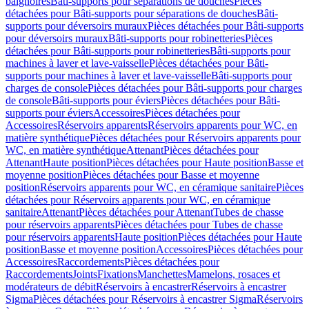
baignoires
Bâti-supports pour séparations de douches
Pièces
détachées pour Bâti-supports pour séparations de douches
Bâti-
supports pour déversoirs muraux
Pièces détachées pour Bâti-supports
pour déversoirs muraux
Bâti-supports pour robinetteries
Pièces
détachées pour Bâti-supports pour robinetteries
Bâti-supports pour
machines à laver et lave-vaisselle
Pièces détachées pour Bâti-
supports pour machines à laver et lave-vaisselle
Bâti-supports pour
charges de console
Pièces détachées pour Bâti-supports pour charges
de console
Bâti-supports pour éviers
Pièces détachées pour Bâti-
supports pour éviers
Accessoires
Pièces détachées pour
Accessoires
Réservoirs apparents
Réservoirs apparents pour WC, en
matière synthétique
Pièces détachées pour Réservoirs apparents pour
WC, en matière synthétique
Attenant
Pièces détachées pour
Attenant
Haute position
Pièces détachées pour Haute position
Basse et
moyenne position
Pièces détachées pour Basse et moyenne
position
Réservoirs apparents pour WC, en céramique sanitaire
Pièces
détachées pour Réservoirs apparents pour WC, en céramique
sanitaire
Attenant
Pièces détachées pour Attenant
Tubes de chasse
pour réservoirs apparents
Pièces détachées pour Tubes de chasse
pour réservoirs apparents
Haute position
Pièces détachées pour Haute
position
Basse et moyenne position
Accessoires
Pièces détachées pour
Accessoires
Raccordements
Pièces détachées pour
Raccordements
Joints
Fixations
Manchettes
Mamelons, rosaces et
modérateurs de débit
Réservoirs à encastrer
Réservoirs à encastrer
Sigma
Pièces détachées pour Réservoirs à encastrer Sigma
Réservoirs