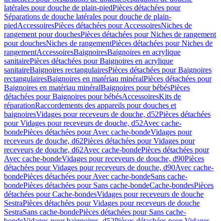
latérales pour douche de plain-pied
Pièces détachées pour
Séparations de douche latérales pour douche de plain-
pied
Accessoires
Pièces détachées pour Accessoires
Niches de
rangement pour douches
Pièces détachées pour Niches de rangement
pour douches
Niches de rangement
Pièces détachées pour Niches de
rangement
Accessoires
Baignoires
Baignoires en acrylique
sanitaire
Pièces détachées pour Baignoires en acrylique
sanitaire
Baignoires rectangulaires
Pièces détachées pour Baignoires
rectangulaires
Baignoires en matériau minéral
Pièces détachées pour
Baignoires en matériau minéral
Baignoires pour bébés
Pièces
détachées pour Baignoires pour bébés
Accessoires
Kits de
réparation
Raccordements des appareils pour douches et
baignoires
Vidages pour receveurs de douche, d52
Pièces détachées
pour Vidages pour receveurs de douche, d52
Avec cache-
bonde
Pièces détachées pour Avec cache-bonde
Vidages pour
receveurs de douche, d62
Pièces détachées pour Vidages pour
receveurs de douche, d62
Avec cache-bonde
Pièces détachées pour
Avec cache-bonde
Vidages pour receveurs de douche, d90
Pièces
détachées pour Vidages pour receveurs de douche, d90
Avec cache-
bonde
Pièces détachées pour Avec cache-bonde
Sans cache-
bonde
Pièces détachées pour Sans cache-bonde
Cache-bondes
Pièces
détachées pour Cache-bondes
Vidages pour receveurs de douche
Sestra
Pièces détachées pour Vidages pour receveurs de douche
Sestra
Sans cache-bonde
Pièces détachées pour Sans cache-
bonde
Vidages pour baignoires, d52
Pièces détachées pour Vidages