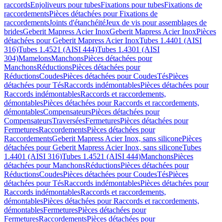
raccords
Enjoliveurs pour tubes
Fixations pour tubes
Fixations de
raccordements
Pièces détachées pour Fixations de
raccordements
Joints d'étanchéité
Jeux de vis pour assemblages de
brides
Geberit Mapress Acier Inox
Geberit Mapress Acier Inox
Pièces
détachées pour Geberit Mapress Acier Inox
Tubes 1.4401 (AISI
316)
Tubes 1.4521 (AISI 444)
Tubes 1.4301 (AISI
304)
Mamelons
Manchons
Pièces détachées pour
Manchons
Réductions
Pièces détachées pour
Réductions
Coudes
Pièces détachées pour Coudes
Tés
Pièces
détachées pour Tés
Raccords indémontables
Pièces détachées pour
Raccords indémontables
Raccords et raccordements,
démontables
Pièces détachées pour Raccords et raccordements,
démontables
Compensateurs
Pièces détachées pour
Compensateurs
Traversées
Fermetures
Pièces détachées pour
Fermetures
Raccordements
Pièces détachées pour
Raccordements
Geberit Mapress Acier Inox, sans silicone
Pièces
détachées pour Geberit Mapress Acier Inox, sans silicone
Tubes
1.4401 (AISI 316)
Tubes 1.4521 (AISI 444)
Manchons
Pièces
détachées pour Manchons
Réductions
Pièces détachées pour
Réductions
Coudes
Pièces détachées pour Coudes
Tés
Pièces
détachées pour Tés
Raccords indémontables
Pièces détachées pour
Raccords indémontables
Raccords et raccordements,
démontables
Pièces détachées pour Raccords et raccordements,
démontables
Fermetures
Pièces détachées pour
Fermetures
Raccordements
Pièces détachées pour