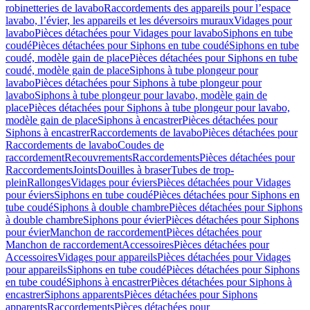
robinetteries de lavabo
Raccordements des appareils pour l’espace
lavabo, l’évier, les appareils et les déversoirs muraux
Vidages pour
lavabo
Pièces détachées pour Vidages pour lavabo
Siphons en tube
coudé
Pièces détachées pour Siphons en tube coudé
Siphons en tube
coudé, modèle gain de place
Pièces détachées pour Siphons en tube
coudé, modèle gain de place
Siphons à tube plongeur pour
lavabo
Pièces détachées pour Siphons à tube plongeur pour
lavabo
Siphons à tube plongeur pour lavabo, modèle gain de
place
Pièces détachées pour Siphons à tube plongeur pour lavabo,
modèle gain de place
Siphons à encastrer
Pièces détachées pour
Siphons à encastrer
Raccordements de lavabo
Pièces détachées pour
Raccordements de lavabo
Coudes de
raccordement
Recouvrements
Raccordements
Pièces détachées pour
Raccordements
Joints
Douilles à braser
Tubes de trop-
plein
Rallonges
Vidages pour éviers
Pièces détachées pour Vidages
pour éviers
Siphons en tube coudé
Pièces détachées pour Siphons en
tube coudé
Siphons à double chambre
Pièces détachées pour Siphons
à double chambre
Siphons pour évier
Pièces détachées pour Siphons
pour évier
Manchon de raccordement
Pièces détachées pour
Manchon de raccordement
Accessoires
Pièces détachées pour
Accessoires
Vidages pour appareils
Pièces détachées pour Vidages
pour appareils
Siphons en tube coudé
Pièces détachées pour Siphons
en tube coudé
Siphons à encastrer
Pièces détachées pour Siphons à
encastrer
Siphons apparents
Pièces détachées pour Siphons
apparents
Raccordements
Pièces détachées pour