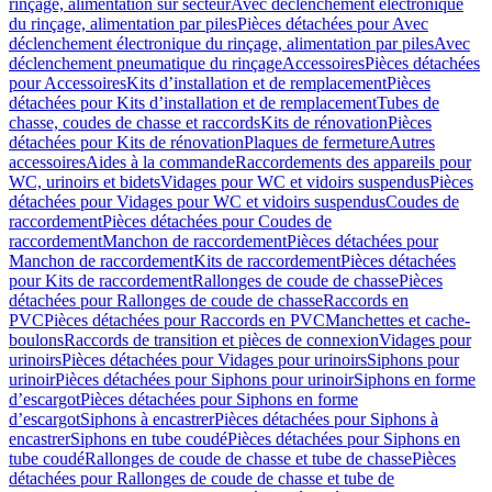
rinçage, alimentation sur secteur
Avec déclenchement électronique
du rinçage, alimentation par piles
Pièces détachées pour Avec
déclenchement électronique du rinçage, alimentation par piles
Avec
déclenchement pneumatique du rinçage
Accessoires
Pièces détachées
pour Accessoires
Kits d’installation et de remplacement
Pièces
détachées pour Kits d’installation et de remplacement
Tubes de
chasse, coudes de chasse et raccords
Kits de rénovation
Pièces
détachées pour Kits de rénovation
Plaques de fermeture
Autres
accessoires
Aides à la commande
Raccordements des appareils pour
WC, urinoirs et bidets
Vidages pour WC et vidoirs suspendus
Pièces
détachées pour Vidages pour WC et vidoirs suspendus
Coudes de
raccordement
Pièces détachées pour Coudes de
raccordement
Manchon de raccordement
Pièces détachées pour
Manchon de raccordement
Kits de raccordement
Pièces détachées
pour Kits de raccordement
Rallonges de coude de chasse
Pièces
détachées pour Rallonges de coude de chasse
Raccords en
PVC
Pièces détachées pour Raccords en PVC
Manchettes et cache-
boulons
Raccords de transition et pièces de connexion
Vidages pour
urinoirs
Pièces détachées pour Vidages pour urinoirs
Siphons pour
urinoir
Pièces détachées pour Siphons pour urinoir
Siphons en forme
d’escargot
Pièces détachées pour Siphons en forme
d’escargot
Siphons à encastrer
Pièces détachées pour Siphons à
encastrer
Siphons en tube coudé
Pièces détachées pour Siphons en
tube coudé
Rallonges de coude de chasse et tube de chasse
Pièces
détachées pour Rallonges de coude de chasse et tube de