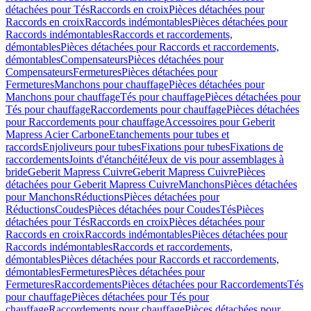
détachées pour Tés
Raccords en croix
Pièces détachées pour
Raccords en croix
Raccords indémontables
Pièces détachées pour
Raccords indémontables
Raccords et raccordements,
démontables
Pièces détachées pour Raccords et raccordements,
démontables
Compensateurs
Pièces détachées pour
Compensateurs
Fermetures
Pièces détachées pour
Fermetures
Manchons pour chauffage
Pièces détachées pour
Manchons pour chauffage
Tés pour chauffage
Pièces détachées pour
Tés pour chauffage
Raccordements pour chauffage
Pièces détachées
pour Raccordements pour chauffage
Accessoires pour Geberit
Mapress Acier Carbone
Etanchements pour tubes et
raccords
Enjoliveurs pour tubes
Fixations pour tubes
Fixations de
raccordements
Joints d'étanchéité
Jeux de vis pour assemblages à
bride
Geberit Mapress Cuivre
Geberit Mapress Cuivre
Pièces
détachées pour Geberit Mapress Cuivre
Manchons
Pièces détachées
pour Manchons
Réductions
Pièces détachées pour
Réductions
Coudes
Pièces détachées pour Coudes
Tés
Pièces
détachées pour Tés
Raccords en croix
Pièces détachées pour
Raccords en croix
Raccords indémontables
Pièces détachées pour
Raccords indémontables
Raccords et raccordements,
démontables
Pièces détachées pour Raccords et raccordements,
démontables
Fermetures
Pièces détachées pour
Fermetures
Raccordements
Pièces détachées pour Raccordements
Tés
pour chauffage
Pièces détachées pour Tés pour
chauffage
Raccordements pour chauffage
Pièces détachées pour