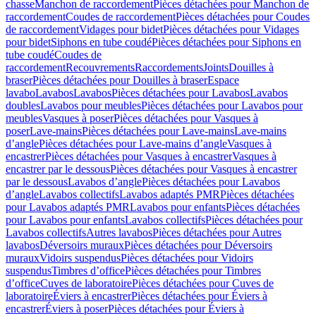
chasse
Manchon de raccordement
Pièces détachées pour Manchon de
raccordement
Coudes de raccordement
Pièces détachées pour Coudes
de raccordement
Vidages pour bidet
Pièces détachées pour Vidages
pour bidet
Siphons en tube coudé
Pièces détachées pour Siphons en
tube coudé
Coudes de
raccordement
Recouvrements
Raccordements
Joints
Douilles à
braser
Pièces détachées pour Douilles à braser
Espace
lavabo
Lavabos
Lavabos
Pièces détachées pour Lavabos
Lavabos
doubles
Lavabos pour meubles
Pièces détachées pour Lavabos pour
meubles
Vasques à poser
Pièces détachées pour Vasques à
poser
Lave-mains
Pièces détachées pour Lave-mains
Lave-mains
d’angle
Pièces détachées pour Lave-mains d’angle
Vasques à
encastrer
Pièces détachées pour Vasques à encastrer
Vasques à
encastrer par le dessous
Pièces détachées pour Vasques à encastrer
par le dessous
Lavabos d’angle
Pièces détachées pour Lavabos
d’angle
Lavabos collectifs
Lavabos adaptés PMR
Pièces détachées
pour Lavabos adaptés PMR
Lavabos pour enfants
Pièces détachées
pour Lavabos pour enfants
Lavabos collectifs
Pièces détachées pour
Lavabos collectifs
Autres lavabos
Pièces détachées pour Autres
lavabos
Déversoirs muraux
Pièces détachées pour Déversoirs
muraux
Vidoirs suspendus
Pièces détachées pour Vidoirs
suspendus
Timbres dʼoffice
Pièces détachées pour Timbres
dʼoffice
Cuves de laboratoire
Pièces détachées pour Cuves de
laboratoire
Éviers à encastrer
Pièces détachées pour Éviers à
encastrer
Éviers à poser
Pièces détachées pour Éviers à