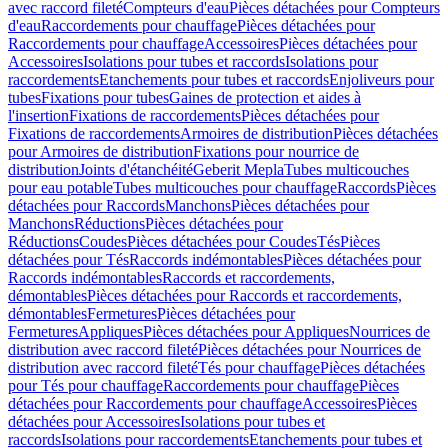
avec raccord fileté
Compteurs d'eau
Pièces détachées pour Compteurs
d'eau
Raccordements pour chauffage
Pièces détachées pour
Raccordements pour chauffage
Accessoires
Pièces détachées pour
Accessoires
Isolations pour tubes et raccords
Isolations pour
raccordements
Etanchements pour tubes et raccords
Enjoliveurs pour
tubes
Fixations pour tubes
Gaines de protection et aides à
l'insertion
Fixations de raccordements
Pièces détachées pour
Fixations de raccordements
Armoires de distribution
Pièces détachées
pour Armoires de distribution
Fixations pour nourrice de
distribution
Joints d'étanchéité
Geberit Mepla
Tubes multicouches
pour eau potable
Tubes multicouches pour chauffage
Raccords
Pièces
détachées pour Raccords
Manchons
Pièces détachées pour
Manchons
Réductions
Pièces détachées pour
Réductions
Coudes
Pièces détachées pour Coudes
Tés
Pièces
détachées pour Tés
Raccords indémontables
Pièces détachées pour
Raccords indémontables
Raccords et raccordements,
démontables
Pièces détachées pour Raccords et raccordements,
démontables
Fermetures
Pièces détachées pour
Fermetures
Appliques
Pièces détachées pour Appliques
Nourrices de
distribution avec raccord fileté
Pièces détachées pour Nourrices de
distribution avec raccord fileté
Tés pour chauffage
Pièces détachées
pour Tés pour chauffage
Raccordements pour chauffage
Pièces
détachées pour Raccordements pour chauffage
Accessoires
Pièces
détachées pour Accessoires
Isolations pour tubes et
raccords
Isolations pour raccordements
Etanchements pour tubes et