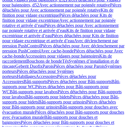
pour baignoires, d52
Avec actionnement par poignée rotative
Pièces
détachées pour Avec actionnement par poignée rotative
Kits de
finition pour vidage excentrique
Pièces détachées pour Kits de
finition pour vidage excentrique
Avec actionnement par poignée
rotative et arrivée d’eau
Pièces détachées pour Avec actionnement
par poignée rotative et arrivée d’eau
Kits de finition pour vidage
excentrique et arrivée d’eau
Pièces détachées pour Kits de finition
pour vidage excentrique et arrivée d’eau
Avec déclenchement par
pression PushControl
Pièces détachées pour Avec déclenchement par
pression PushControl
Avec cache-bonde
Pièces détachées pour Avec
cache-bonde
Accessoires pour vidages pour baignoires
Kits de
raccordement
Bouchons de bonde
Tés
Systèmes d’installation et de
rinçage
Geberit Duofix
Parois
Pièces détachées pour Parois
Systèmes
porteurs
Pièces détachées pour Systèmes
porteurs
Habillages
Accessoires
Pièces détachées pour
Accessoires
Bâti-supports
Pièces détachées pour Bâti-supports
Bâti-
supports pour WC
Pièces détachées pour Bâti-supports pour
WC
Bâti-supports pour lavabos
Pièces détachées pour Bâti-supports
pour lavabos
Bâti-supports pour bidets
Pièces détachées pour Bâti-
supports pour bidets
Bâti-supports pour urinoirs
Pièces détachées
pour Bâti-supports pour urinoirs
Bâti-supports pour douches avec
évacuation murale
Pièces détachées pour Bâti-supports pour douches
avec évacuation murale
Bâti-supports pour douches et
baignoires
Pièces détachées pour Bâti-supports pour douches et