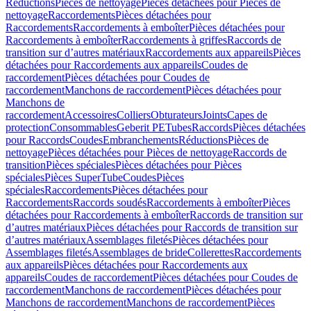
Réductions
Pièces de nettoyage
Pièces détachées pour Pièces de
nettoyage
Raccordements
Pièces détachées pour
Raccordements
Raccordements à emboîter
Pièces détachées pour
Raccordements à emboîter
Raccordements à griffes
Raccords de
transition sur d’autres matériaux
Raccordements aux appareils
Pièces
détachées pour Raccordements aux appareils
Coudes de
raccordement
Pièces détachées pour Coudes de
raccordement
Manchons de raccordement
Pièces détachées pour
Manchons de
raccordement
Accessoires
Colliers
Obturateurs
Joints
Capes de
protection
Consommables
Geberit PE
Tubes
Raccords
Pièces détachées
pour Raccords
Coudes
Embranchements
Réductions
Pièces de
nettoyage
Pièces détachées pour Pièces de nettoyage
Raccords de
transition
Pièces spéciales
Pièces détachées pour Pièces
spéciales
Pièces SuperTube
Coudes
Pièces
spéciales
Raccordements
Pièces détachées pour
Raccordements
Raccords soudés
Raccordements à emboîter
Pièces
détachées pour Raccordements à emboîter
Raccords de transition sur
d’autres matériaux
Pièces détachées pour Raccords de transition sur
d’autres matériaux
Assemblages filetés
Pièces détachées pour
Assemblages filetés
Assemblages de bride
Collerettes
Raccordements
aux appareils
Pièces détachées pour Raccordements aux
appareils
Coudes de raccordement
Pièces détachées pour Coudes de
raccordement
Manchons de raccordement
Pièces détachées pour
Manchons de raccordement
Manchons de raccordement
Pièces