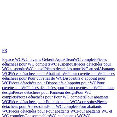
FR
Espace WC
WC lavants Geberit AquaClean
WC complets
Pièces
détachées pour WC complets
WC suspendus
Pièces détachées pour
WC suspendus
WC au sol
Pièces détachées pour WC au sol
Abattants
WC
Pièces détachées pour Abattants WC
Pour cuvettes de WC
Pièces
détachées pour Pour cuvettes de WC
Dispositifs d’appoint pour
WC
Pièces détachées pour Dispositifs d’appoint pour WC
Pour
cuvettes de WC
Pièces détachées pour Pour cuvettes de WC
Panneau
design
Pièces détachées pour Panneau design
Pour WC
complets
Pièces détachées pour Pour WC complets
Pour abattants
WC
Pièces détachées pour Pour abattants WC
Accessoires
Pièces
détachées pour Accessoires
Pour WC complets
Pour abattants
WC
Pièces détachées pour Pour abattants WC
Pour abattants WC et
WC complets
Consommables
WC et abattants WC
WC