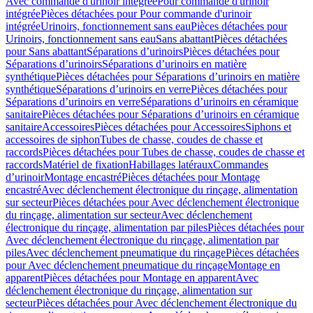
Avec commande d'urinoir intégrée
Pour commande d'urinoir
intégrée
Pièces détachées pour Pour commande d'urinoir
intégrée
Urinoirs, fonctionnement sans eau
Pièces détachées pour
Urinoirs, fonctionnement sans eau
Sans abattant
Pièces détachées
pour Sans abattant
Séparations d’urinoirs
Pièces détachées pour
Séparations d’urinoirs
Séparations d’urinoirs en matière
synthétique
Pièces détachées pour Séparations d’urinoirs en matière
synthétique
Séparations d’urinoirs en verre
Pièces détachées pour
Séparations d’urinoirs en verre
Séparations d’urinoirs en céramique
sanitaire
Pièces détachées pour Séparations d’urinoirs en céramique
sanitaire
Accessoires
Pièces détachées pour Accessoires
Siphons et
accessoires de siphon
Tubes de chasse, coudes de chasse et
raccords
Pièces détachées pour Tubes de chasse, coudes de chasse et
raccords
Matériel de fixation
Habillages latéraux
Commandes
dʼurinoir
Montage encastré
Pièces détachées pour Montage
encastré
Avec déclenchement électronique du rinçage, alimentation
sur secteur
Pièces détachées pour Avec déclenchement électronique
du rinçage, alimentation sur secteur
Avec déclenchement
électronique du rinçage, alimentation par piles
Pièces détachées pour
Avec déclenchement électronique du rinçage, alimentation par
piles
Avec déclenchement pneumatique du rinçage
Pièces détachées
pour Avec déclenchement pneumatique du rinçage
Montage en
apparent
Pièces détachées pour Montage en apparent
Avec
déclenchement électronique du rinçage, alimentation sur
secteur
Pièces détachées pour Avec déclenchement électronique du