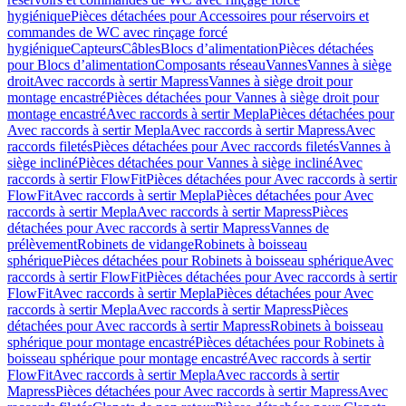
hygiénique
Pièces détachées pour Accessoires pour réservoirs et
commandes de WC avec rinçage forcé
hygiénique
Capteurs
Câbles
Blocs d’alimentation
Pièces détachées
pour Blocs d’alimentation
Composants réseau
Vannes
Vannes à siège
droit
Avec raccords à sertir Mapress
Vannes à siège droit pour
montage encastré
Pièces détachées pour Vannes à siège droit pour
montage encastré
Avec raccords à sertir Mepla
Pièces détachées pour
Avec raccords à sertir Mepla
Avec raccords à sertir Mapress
Avec
raccords filetés
Pièces détachées pour Avec raccords filetés
Vannes à
siège incliné
Pièces détachées pour Vannes à siège incliné
Avec
raccords à sertir FlowFit
Pièces détachées pour Avec raccords à sertir
FlowFit
Avec raccords à sertir Mepla
Pièces détachées pour Avec
raccords à sertir Mepla
Avec raccords à sertir Mapress
Pièces
détachées pour Avec raccords à sertir Mapress
Vannes de
prélèvement
Robinets de vidange
Robinets à boisseau
sphérique
Pièces détachées pour Robinets à boisseau sphérique
Avec
raccords à sertir FlowFit
Pièces détachées pour Avec raccords à sertir
FlowFit
Avec raccords à sertir Mepla
Pièces détachées pour Avec
raccords à sertir Mepla
Avec raccords à sertir Mapress
Pièces
détachées pour Avec raccords à sertir Mapress
Robinets à boisseau
sphérique pour montage encastré
Pièces détachées pour Robinets à
boisseau sphérique pour montage encastré
Avec raccords à sertir
FlowFit
Avec raccords à sertir Mepla
Avec raccords à sertir
Mapress
Pièces détachées pour Avec raccords à sertir Mapress
Avec