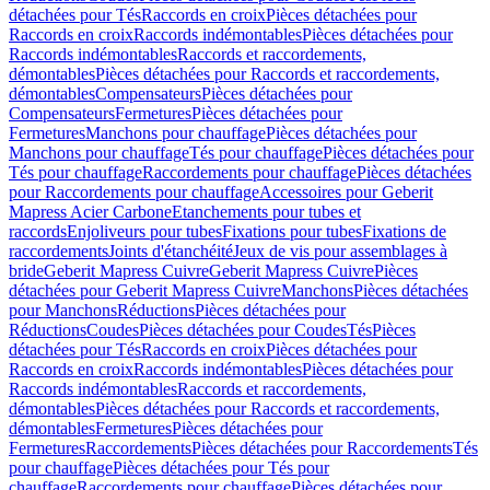
détachées pour Tés
Raccords en croix
Pièces détachées pour
Raccords en croix
Raccords indémontables
Pièces détachées pour
Raccords indémontables
Raccords et raccordements,
démontables
Pièces détachées pour Raccords et raccordements,
démontables
Compensateurs
Pièces détachées pour
Compensateurs
Fermetures
Pièces détachées pour
Fermetures
Manchons pour chauffage
Pièces détachées pour
Manchons pour chauffage
Tés pour chauffage
Pièces détachées pour
Tés pour chauffage
Raccordements pour chauffage
Pièces détachées
pour Raccordements pour chauffage
Accessoires pour Geberit
Mapress Acier Carbone
Etanchements pour tubes et
raccords
Enjoliveurs pour tubes
Fixations pour tubes
Fixations de
raccordements
Joints d'étanchéité
Jeux de vis pour assemblages à
bride
Geberit Mapress Cuivre
Geberit Mapress Cuivre
Pièces
détachées pour Geberit Mapress Cuivre
Manchons
Pièces détachées
pour Manchons
Réductions
Pièces détachées pour
Réductions
Coudes
Pièces détachées pour Coudes
Tés
Pièces
détachées pour Tés
Raccords en croix
Pièces détachées pour
Raccords en croix
Raccords indémontables
Pièces détachées pour
Raccords indémontables
Raccords et raccordements,
démontables
Pièces détachées pour Raccords et raccordements,
démontables
Fermetures
Pièces détachées pour
Fermetures
Raccordements
Pièces détachées pour Raccordements
Tés
pour chauffage
Pièces détachées pour Tés pour
chauffage
Raccordements pour chauffage
Pièces détachées pour