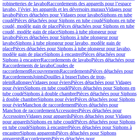
robinetteries de lavabo
Raccordements des appareils pour l’espace
lavabo, l’évier, les appareils et les déversoirs muraux
Vidages pour
lavabo
Pièces détachées pour Vidages pour lavabo
Siphons en tube
coudé
Pièces détachées pour Siphons en tube coudé
Siphons en tube
coudé, modèle gain de place
Pièces détachées pour Siphons en tube
coudé, modèle gain de place
Siphons à tube plongeur pour
lavabo
Pièces détachées pour Siphons à tube plongeur pour
lavabo
Siphons à tube plongeur pour lavabo, modèle gain de
place
Pièces détachées pour Siphons à tube plongeur pour lavabo,
modèle gain de place
Siphons à encastrer
Pièces détachées pour
Siphons à encastrer
Raccordements de lavabo
Pièces détachées pour
Raccordements de lavabo
Coudes de
raccordement
Recouvrements
Raccordements
Pièces détachées pour
Raccordements
Joints
Douilles à braser
Tubes de trop-
plein
Rallonges
Vidages pour éviers
Pièces détachées pour Vidages
pour éviers
Siphons en tube coudé
Pièces détachées pour Siphons en
tube coudé
Siphons à double chambre
Pièces détachées pour Siphons
à double chambre
Siphons pour évier
Pièces détachées pour Siphons
pour évier
Manchon de raccordement
Pièces détachées pour
Manchon de raccordement
Accessoires
Pièces détachées pour
Accessoires
Vidages pour appareils
Pièces détachées pour Vidages
pour appareils
Siphons en tube coudé
Pièces détachées pour Siphons
en tube coudé
Siphons à encastrer
Pièces détachées pour Siphons à
encastrer
Siphons apparents
Pièces détachées pour Siphons
apparents
Raccordements
Pièces détachées pour