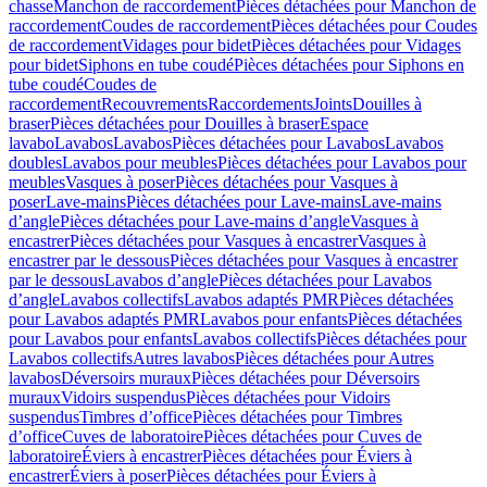
chasse
Manchon de raccordement
Pièces détachées pour Manchon de
raccordement
Coudes de raccordement
Pièces détachées pour Coudes
de raccordement
Vidages pour bidet
Pièces détachées pour Vidages
pour bidet
Siphons en tube coudé
Pièces détachées pour Siphons en
tube coudé
Coudes de
raccordement
Recouvrements
Raccordements
Joints
Douilles à
braser
Pièces détachées pour Douilles à braser
Espace
lavabo
Lavabos
Lavabos
Pièces détachées pour Lavabos
Lavabos
doubles
Lavabos pour meubles
Pièces détachées pour Lavabos pour
meubles
Vasques à poser
Pièces détachées pour Vasques à
poser
Lave-mains
Pièces détachées pour Lave-mains
Lave-mains
d’angle
Pièces détachées pour Lave-mains d’angle
Vasques à
encastrer
Pièces détachées pour Vasques à encastrer
Vasques à
encastrer par le dessous
Pièces détachées pour Vasques à encastrer
par le dessous
Lavabos d’angle
Pièces détachées pour Lavabos
d’angle
Lavabos collectifs
Lavabos adaptés PMR
Pièces détachées
pour Lavabos adaptés PMR
Lavabos pour enfants
Pièces détachées
pour Lavabos pour enfants
Lavabos collectifs
Pièces détachées pour
Lavabos collectifs
Autres lavabos
Pièces détachées pour Autres
lavabos
Déversoirs muraux
Pièces détachées pour Déversoirs
muraux
Vidoirs suspendus
Pièces détachées pour Vidoirs
suspendus
Timbres dʼoffice
Pièces détachées pour Timbres
dʼoffice
Cuves de laboratoire
Pièces détachées pour Cuves de
laboratoire
Éviers à encastrer
Pièces détachées pour Éviers à
encastrer
Éviers à poser
Pièces détachées pour Éviers à