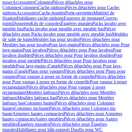
poser
Accessoires
Colonnes
Pièces détachées pour
Colonnes
Colonnes
Cache-siphons
Pièces détachées pour Cache-
siphons
Accessoires
Cache-bondes
Porte-serviettes
Matériel de
fixation
Habillages cache-siphons
Equerres de montage
Couvre-
joints
Dosserets
Kits de consoles
Étagères murales
Packs lavabo avec
meuble bas
Packs lavabo pour meuble avec meuble bas
Pièces
détachées pour Packs lavabo pour meuble avec meuble bas
Meubles
de salle de bains
Meubles bas pour lavabo
Pièces détachées pour
Meubles bas pour lavabo
Pour lave-mains
Pièces détachées pour Pour
lave-mains
Pour lavabos
Pièces détachées pour Pour lavabos
Pour
lavabos doubles
Pièces détachées pour Pour lavabos doubles
Pour
lavabos pour meuble
Pièces détachées pour Pour lavabos pour
meuble
Pour lave-mains d’angle
Pièces détachées pour Pour lave-
mains d’angle
Plans pour vasques
Pièces détachées pour Plans pour
vasques
Pour vasque à poser en forme de coupelle
Pièces détachées
pour Pour vasque à poser en forme de coupelle
Pour vasque à poser
rectangulaire
Pièces détachées pour Pour vasque à poser
rectangulaire
Meubles latéraux
Pièces détachées pour Meubles
latéraux
Meubles latéraux bas
Pièces détachées pour Meubles
latéraux bas
Colonnes hautes
Pièces détachées pour Colonnes
hautes
Colonnes mi-haute
Pièces détachées pour Colonnes mi-
haute
Armoires hautes compactes
Pièces détachées pour Armoires
hautes compactes
Autres meubles
Pièces détachées pour Autres
meubles
Étagères murales
Pièces détachées pour Étagères
murales
Habillages pour bâti-support Duofix pour WC