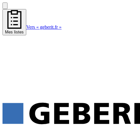
Vers « geberit.fr »
Mes listes