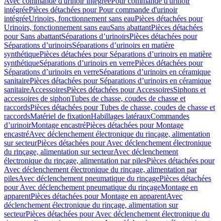
Avec commande d'urinoir intégrée
Pour commande d'urinoir
intégrée
Pièces détachées pour Pour commande d'urinoir
intégrée
Urinoirs, fonctionnement sans eau
Pièces détachées pour
Urinoirs, fonctionnement sans eau
Sans abattant
Pièces détachées
pour Sans abattant
Séparations d’urinoirs
Pièces détachées pour
Séparations d’urinoirs
Séparations d’urinoirs en matière
synthétique
Pièces détachées pour Séparations d’urinoirs en matière
synthétique
Séparations d’urinoirs en verre
Pièces détachées pour
Séparations d’urinoirs en verre
Séparations d’urinoirs en céramique
sanitaire
Pièces détachées pour Séparations d’urinoirs en céramique
sanitaire
Accessoires
Pièces détachées pour Accessoires
Siphons et
accessoires de siphon
Tubes de chasse, coudes de chasse et
raccords
Pièces détachées pour Tubes de chasse, coudes de chasse et
raccords
Matériel de fixation
Habillages latéraux
Commandes
dʼurinoir
Montage encastré
Pièces détachées pour Montage
encastré
Avec déclenchement électronique du rinçage, alimentation
sur secteur
Pièces détachées pour Avec déclenchement électronique
du rinçage, alimentation sur secteur
Avec déclenchement
électronique du rinçage, alimentation par piles
Pièces détachées pour
Avec déclenchement électronique du rinçage, alimentation par
piles
Avec déclenchement pneumatique du rinçage
Pièces détachées
pour Avec déclenchement pneumatique du rinçage
Montage en
apparent
Pièces détachées pour Montage en apparent
Avec
déclenchement électronique du rinçage, alimentation sur
secteur
Pièces détachées pour Avec déclenchement électronique du