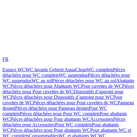
FR
Espace WC
WC lavants Geberit AquaClean
WC complets
Pièces
détachées pour WC complets
WC suspendus
Pièces détachées pour
WC suspendus
WC au sol
Pièces détachées pour WC au sol
Abattants
WC
Pièces détachées pour Abattants WC
Pour cuvettes de WC
Pièces
détachées pour Pour cuvettes de WC
Dispositifs d’appoint pour
WC
Pièces détachées pour Dispositifs d’appoint pour WC
Pour
cuvettes de WC
Pièces détachées pour Pour cuvettes de WC
Panneau
design
Pièces détachées pour Panneau design
Pour WC
complets
Pièces détachées pour Pour WC complets
Pour abattants
WC
Pièces détachées pour Pour abattants WC
Accessoires
Pièces
détachées pour Accessoires
Pour WC complets
Pour abattants
WC
Pièces détachées pour Pour abattants WC
Pour abattants WC et
WC complets
Consommables
WC et abattants WC
WC