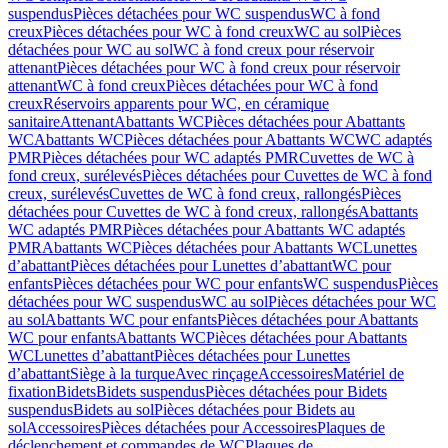
suspendus
Pièces détachées pour WC suspendus
WC à fond
creux
Pièces détachées pour WC à fond creux
WC au sol
Pièces
détachées pour WC au sol
WC à fond creux pour réservoir
attenant
Pièces détachées pour WC à fond creux pour réservoir
attenant
WC à fond creux
Pièces détachées pour WC à fond
creux
Réservoirs apparents pour WC, en céramique
sanitaire
Attenant
Abattants WC
Pièces détachées pour Abattants
WC
Abattants WC
Pièces détachées pour Abattants WC
WC adaptés
PMR
Pièces détachées pour WC adaptés PMR
Cuvettes de WC à
fond creux, surélevés
Pièces détachées pour Cuvettes de WC à fond
creux, surélevés
Cuvettes de WC à fond creux, rallongés
Pièces
détachées pour Cuvettes de WC à fond creux, rallongés
Abattants
WC adaptés PMR
Pièces détachées pour Abattants WC adaptés
PMR
Abattants WC
Pièces détachées pour Abattants WC
Lunettes
d’abattant
Pièces détachées pour Lunettes d’abattant
WC pour
enfants
Pièces détachées pour WC pour enfants
WC suspendus
Pièces
détachées pour WC suspendus
WC au sol
Pièces détachées pour WC
au sol
Abattants WC pour enfants
Pièces détachées pour Abattants
WC pour enfants
Abattants WC
Pièces détachées pour Abattants
WC
Lunettes d’abattant
Pièces détachées pour Lunettes
d’abattant
Siège à la turque
Avec rinçage
Accessoires
Matériel de
fixation
Bidets
Bidets suspendus
Pièces détachées pour Bidets
suspendus
Bidets au sol
Pièces détachées pour Bidets au
sol
Accessoires
Pièces détachées pour Accessoires
Plaques de
déclenchement et commandes de WC
Plaques de