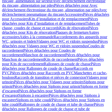
rinçage, alimentation sur secteur
Avec déclenchement électronique
du rinçage, alimentation par piles
Pièces détachées pour Avec
déclenchement électronique du rinçage, alimentation par piles
Avec
déclenchement pneumatique du rinçage
Accessoires
Pièces détachées
pour Accessoires
Kits d’installation et de remplacement
Pièces
détachées pour Kits d’installation et de remplacement
Tubes de
chasse, coudes de chasse et raccords
Kits de rénovation
Pièces
détachées pour Kits de rénovation
Plaques de fermeture
Autres
accessoires
Aides à la commande
Raccordements des appareils pour
WC, urinoirs et bidets
Vidages pour WC et vidoirs suspendus
Pièces
détachées pour Vidages pour WC et vidoirs suspendus
Coudes de
raccordement
Pièces détachées pour Coudes de
raccordement
Manchon de raccordement
Pièces détachées pour
Manchon de raccordement
Kits de raccordement
Pièces détachées
pour Kits de raccordement
Rallonges de coude de chasse
Pièces
détachées pour Rallonges de coude de chasse
Raccords en
PVC
Pièces détachées pour Raccords en PVC
Manchettes et cache-
boulons
Raccords de transition et pièces de connexion
Vidages pour
urinoirs
Pièces détachées pour Vidages pour urinoirs
Siphons pour
urinoir
Pièces détachées pour Siphons pour urinoir
Siphons en forme
d’escargot
Pièces détachées pour Siphons en forme
d’escargot
Siphons à encastrer
Pièces détachées pour Siphons à
encastrer
Siphons en tube coudé
Pièces détachées pour Siphons en
tube coudé
Rallonges de coude de chasse et tube de chasse
Pièces
détachées pour Rallonges de coude de chasse et tube de