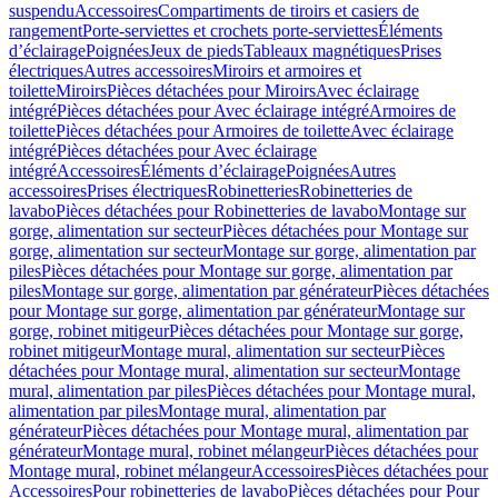
suspendu
Accessoires
Compartiments de tiroirs et casiers de
rangement
Porte-serviettes et crochets porte-serviettes
Éléments
d’éclairage
Poignées
Jeux de pieds
Tableaux magnétiques
Prises
électriques
Autres accessoires
Miroirs et armoires et
toilette
Miroirs
Pièces détachées pour Miroirs
Avec éclairage
intégré
Pièces détachées pour Avec éclairage intégré
Armoires de
toilette
Pièces détachées pour Armoires de toilette
Avec éclairage
intégré
Pièces détachées pour Avec éclairage
intégré
Accessoires
Éléments d’éclairage
Poignées
Autres
accessoires
Prises électriques
Robinetteries
Robinetteries de
lavabo
Pièces détachées pour Robinetteries de lavabo
Montage sur
gorge, alimentation sur secteur
Pièces détachées pour Montage sur
gorge, alimentation sur secteur
Montage sur gorge, alimentation par
piles
Pièces détachées pour Montage sur gorge, alimentation par
piles
Montage sur gorge, alimentation par générateur
Pièces détachées
pour Montage sur gorge, alimentation par générateur
Montage sur
gorge, robinet mitigeur
Pièces détachées pour Montage sur gorge,
robinet mitigeur
Montage mural, alimentation sur secteur
Pièces
détachées pour Montage mural, alimentation sur secteur
Montage
mural, alimentation par piles
Pièces détachées pour Montage mural,
alimentation par piles
Montage mural, alimentation par
générateur
Pièces détachées pour Montage mural, alimentation par
générateur
Montage mural, robinet mélangeur
Pièces détachées pour
Montage mural, robinet mélangeur
Accessoires
Pièces détachées pour
Accessoires
Pour robinetteries de lavabo
Pièces détachées pour Pour