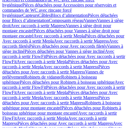
hygiénique
Pièces détachées pour Accessoires pour réservoirs et
commandes de WC avec rinçage forcé
hygiénique
Capteurs
Câbles
Blocs d’alimentation
Pièces détachées
pour Blocs d’alimentation
Composants réseau
Vannes
Vannes à siège
droit
Avec raccords à sertir Mapress
Vannes à siège droit pour
montage encastré
Pièces détachées pour Vannes à siège droit pour
montage encastré
Avec raccords à sertir Mepla
Pièces détachées pour
Avec raccords à sertir Mepla
Avec raccords à sertir Mapress
Avec
raccords filetés
Pièces détachées pour Avec raccords filetés
Vannes à
siège incliné
Pièces détachées pour Vannes à siège incliné
Avec
raccords à sertir FlowFit
Pièces détachées pour Avec raccords à sertir
FlowFit
Avec raccords à sertir Mepla
Pièces détachées pour Avec
raccords à sertir Mepla
Avec raccords à sertir Mapress
Pièces
détachées pour Avec raccords à sertir Mapress
Vannes de
prélèvement
Robinets de vidange
Robinets à boisseau
sphérique
Pièces détachées pour Robinets à boisseau sphérique
Avec
raccords à sertir FlowFit
Pièces détachées pour Avec raccords à sertir
FlowFit
Avec raccords à sertir Mepla
Pièces détachées pour Avec
raccords à sertir Mepla
Avec raccords à sertir Mapress
Pièces
détachées pour Avec raccords à sertir Mapress
Robinets à boisseau
sphérique pour montage encastré
Pièces détachées pour Robinets à
boisseau sphérique pour montage encastré
Avec raccords à sertir
FlowFit
Avec raccords à sertir Mepla
Avec raccords à sertir
Mapress
Pièces détachées pour Avec raccords à sertir Mapress
Avec