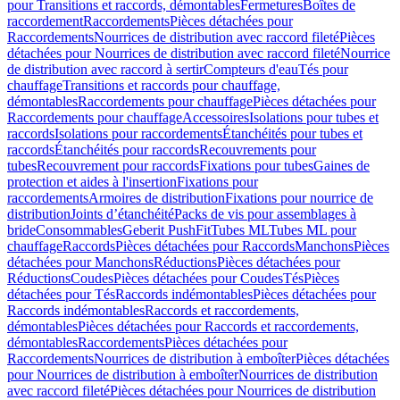
pour Transitions et raccords, démontables
Fermetures
Boîtes de
raccordement
Raccordements
Pièces détachées pour
Raccordements
Nourrices de distribution avec raccord fileté
Pièces
détachées pour Nourrices de distribution avec raccord fileté
Nourrice
de distribution avec raccord à sertir
Compteurs d'eau
Tés pour
chauffage
Transitions et raccords pour chauffage,
démontables
Raccordements pour chauffage
Pièces détachées pour
Raccordements pour chauffage
Accessoires
Isolations pour tubes et
raccords
Isolations pour raccordements
Étanchéités pour tubes et
raccords
Étanchéités pour raccords
Recouvrements pour
tubes
Recouvrement pour raccords
Fixations pour tubes
Gaines de
protection et aides à l'insertion
Fixations pour
raccordements
Armoires de distribution
Fixations pour nourrice de
distribution
Joints d’étanchéité
Packs de vis pour assemblages à
bride
Consommables
Geberit PushFit
Tubes ML
Tubes ML pour
chauffage
Raccords
Pièces détachées pour Raccords
Manchons
Pièces
détachées pour Manchons
Réductions
Pièces détachées pour
Réductions
Coudes
Pièces détachées pour Coudes
Tés
Pièces
détachées pour Tés
Raccords indémontables
Pièces détachées pour
Raccords indémontables
Raccords et raccordements,
démontables
Pièces détachées pour Raccords et raccordements,
démontables
Raccordements
Pièces détachées pour
Raccordements
Nourrices de distribution à emboîter
Pièces détachées
pour Nourrices de distribution à emboîter
Nourrices de distribution
avec raccord fileté
Pièces détachées pour Nourrices de distribution