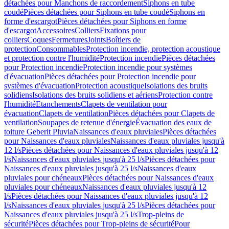
détachées pour Manchons de raccordement
Siphons en tube
coudé
Pièces détachées pour Siphons en tube coudé
Siphons en
forme d'escargot
Pièces détachées pour Siphons en forme
d'escargot
Accessoires
Colliers
Fixations pour
colliers
Coques
Fermetures
Joints
Boîtiers de
protection
Consommables
Protection incendie, protection acoustique
et protection contre l'humidité
Protection incendie
Pièces détachées
pour Protection incendie
Protection incendie pour systèmes
d'évacuation
Pièces détachées pour Protection incendie pour
systèmes d'évacuation
Protection acoustique
Isolations des bruits
solidiens
Isolations des bruits solidiens et aériens
Protection contre
l'humidité
Etanchements
Clapets de ventilation pour
évacuation
Clapets de ventilation
Pièces détachées pour Clapets de
ventilation
Soupapes de retenue d'énergie
Évacuation des eaux de
toiture Geberit Pluvia
Naissances d'eaux pluviales
Pièces détachées
pour Naissances d'eaux pluviales
Naissances d'eaux pluviales jusqu'à
12 l/s
Pièces détachées pour Naissances d'eaux pluviales jusqu'à 12
l/s
Naissances d'eaux pluviales jusqu'à 25 l/s
Pièces détachées pour
Naissances d'eaux pluviales jusqu'à 25 l/s
Naissances d'eaux
pluviales pour chéneaux
Pièces détachées pour Naissances d'eaux
pluviales pour chéneaux
Naissances d'eaux pluviales jusqu'à 12
l/s
Pièces détachées pour Naissances d'eaux pluviales jusqu'à 12
l/s
Naissances d'eaux pluviales jusqu'à 25 l/s
Pièces détachées pour
Naissances d'eaux pluviales jusqu'à 25 l/s
Trop-pleins de
sécurité
Pièces détachées pour Trop-pleins de sécurité
Pour