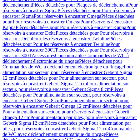
déclenchement
Pièces détachées pour Plaques de déclenchement
Pour
réservoirs à encastrer Sigma
Pièces détachées pour Pour réservoirs à
encastrer Sigma
Pour réservoirs à encastrer Omega
Pièces détachées
pour Pour réservoirs à encastrer Omega
Pour réservoirs à encastrer
Kappa
Pièces détachées pour Pour réservoirs à encastrer Kappa
Pour
réservoirs à encastrer Delta
Pièces détachées pour Pour réservoirs à
encastrer Delta
Pour les réservoirs à encastrer Twinline
Pièces
détachées pour Pour les réservoirs à encastrer Twinline
Pour
réservoirs à encastrer 300T
Pièces détachées pour Pour réservoirs à
encastrer 300T
Accessoires
Consommables
Commandes de WC à
déclenchement électronique du rinçage
Pièces détachées pour
Commandes de WC à déclenchement électronique du rinçage
Pour
alimentation sur secteur, pour réservoirs à encastrer Geberit Sigma
12 cm
Pièces détachées pour Pour alimentation sur secteur, pour
réservoirs à encastrer Geberit Sigma 12 cm
Pour alimentation sur
secteur, pour réservoirs à encastrer Geberit Sigma 8 cm
Pièces
détachées pour Pour alimentation sur secteur, pour réservoirs à
encastrer Geberit Sigma 8 cm
Pour alimentation sur secteur, pour
réservoirs à encastrer Geberit Omega 12 cm
Pièces détachées pour
Pour alimentation sur secteur, pour réservoirs à encastrer Geberit
Omega 12 cm
Pour alimentation par piles, pour réservoirs à encastrer
Geberit Sigma 12 cm
Pièces détachées pour Pour alimentation par
piles, pour réservoirs à encastrer Geberit Sigma 12 cm
Commandes
de WC avec déclenchement pneumatique du rinçage
Pièces
détachées pour Commandes de WC avec déclenchement