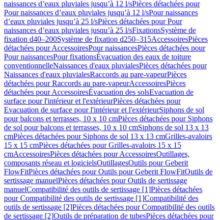
naissances d’eaux pluviales jusqu’à 12 l/s
Pièces détachées pour
Pour naissances d’eaux pluviales jusqu’à 12 l/s
Pour naissances
d’eaux pluviales jusqu’à 25 l/s
Pièces détachées pour Pour
naissances d’eaux pluviales jusqu’à 25 l/s
Fixations
Système de
fixation d40–200
Système de fixation d250–315
Accessoires
Pièces
détachées pour Accessoires
Pour naissances
Pièces détachées pour
Pour naissances
Pour fixations
Évacuation des eaux de toiture
conventionnelle
Naissances d'eaux pluviales
Pièces détachées pour
Naissances d'eaux pluviales
Raccords au pare-vapeur
Pièces
détachées pour Raccords au pare-vapeur
Accessoires
Pièces
détachées pour Accessoires
Évacuation des sols
Evacuation de
surface pour l'intérieur et l'extérieur
Pièces détachées pour
Evacuation de surface pour l'intérieur et l'extérieur
Siphons de sol
pour balcons et terrasses, 10 x 10 cm
Pièces détachées pour Siphons
de sol pour balcons et terrasses, 10 x 10 cm
Siphons de sol 13 x 13
cm
Pièces détachées pour Siphons de sol 13 x 13 cm
Grilles-avaloirs
15 x 15 cm
Pièces détachées pour Grilles-avaloirs 15 x 15
cm
Accessoires
Pièces détachées pour Accessoires
Outillages,
composants réseau et logiciels
Outillages
Outils pour Geberit
FlowFit
Pièces détachées pour Outils pour Geberit FlowFit
Outils de
sertissage manuel
Pièces détachées pour Outils de sertissage
manuel
Compatibilité des outils de sertissage [1]
Pièces détachées
pour Compatibilité des outils de sertissage [1]
Compatibilité des
outils de sertissage [2]
Pièces détachées pour Compatibilité des outils
de sertissage [2]
Outils de préparation de tubes
Pièces détachées pour