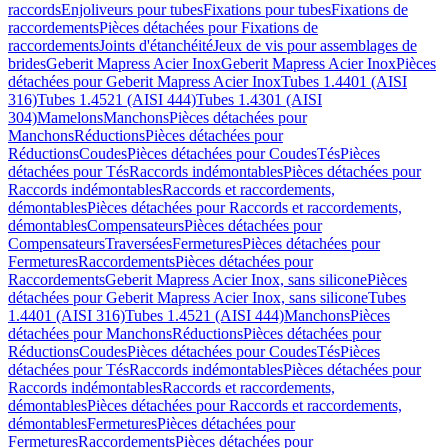
raccords
Enjoliveurs pour tubes
Fixations pour tubes
Fixations de
raccordements
Pièces détachées pour Fixations de
raccordements
Joints d'étanchéité
Jeux de vis pour assemblages de
brides
Geberit Mapress Acier Inox
Geberit Mapress Acier Inox
Pièces
détachées pour Geberit Mapress Acier Inox
Tubes 1.4401 (AISI
316)
Tubes 1.4521 (AISI 444)
Tubes 1.4301 (AISI
304)
Mamelons
Manchons
Pièces détachées pour
Manchons
Réductions
Pièces détachées pour
Réductions
Coudes
Pièces détachées pour Coudes
Tés
Pièces
détachées pour Tés
Raccords indémontables
Pièces détachées pour
Raccords indémontables
Raccords et raccordements,
démontables
Pièces détachées pour Raccords et raccordements,
démontables
Compensateurs
Pièces détachées pour
Compensateurs
Traversées
Fermetures
Pièces détachées pour
Fermetures
Raccordements
Pièces détachées pour
Raccordements
Geberit Mapress Acier Inox, sans silicone
Pièces
détachées pour Geberit Mapress Acier Inox, sans silicone
Tubes
1.4401 (AISI 316)
Tubes 1.4521 (AISI 444)
Manchons
Pièces
détachées pour Manchons
Réductions
Pièces détachées pour
Réductions
Coudes
Pièces détachées pour Coudes
Tés
Pièces
détachées pour Tés
Raccords indémontables
Pièces détachées pour
Raccords indémontables
Raccords et raccordements,
démontables
Pièces détachées pour Raccords et raccordements,
démontables
Fermetures
Pièces détachées pour
Fermetures
Raccordements
Pièces détachées pour