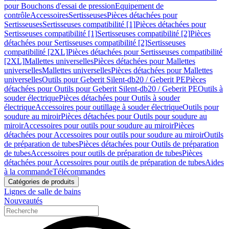
pour Bouchons d'essai de pression
Equipement de
contrôle
Accessoires
Sertisseuses
Pièces détachées pour
Sertisseuses
Sertisseuses compatibilité [1]
Pièces détachées pour
Sertisseuses compatibilité [1]
Sertisseuses compatibilité [2]
Pièces
détachées pour Sertisseuses compatibilité [2]
Sertisseuses
compatibilité [2XL]
Pièces détachées pour Sertisseuses compatibilité
[2XL]
Mallettes universelles
Pièces détachées pour Mallettes
universelles
Mallettes universelles
Pièces détachées pour Mallettes
universelles
Outils pour Geberit Silent-db20 / Geberit PE
Pièces
détachées pour Outils pour Geberit Silent-db20 / Geberit PE
Outils à
souder électrique
Pièces détachées pour Outils à souder
électrique
Accessoires pour outillage à souder électrique
Outils pour
soudure au miroir
Pièces détachées pour Outils pour soudure au
miroir
Accessoires pour outils pour soudure au miroir
Pièces
détachées pour Accessoires pour outils pour soudure au miroir
Outils
de préparation de tubes
Pièces détachées pour Outils de préparation
de tubes
Accessoires pour outils de préparation de tubes
Pièces
détachées pour Accessoires pour outils de préparation de tubes
Aides
à la commande
Télécommandes
Catégories de produits
Lignes de salle de bains
Nouveautés