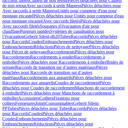
raccords filetés
Clapets de non retour
Pièces détachées pour Clapets
de non retour
Avec raccords à sertir Mapress
Pièces détachées pour
Avec raccords à sertir Mapress
Unités pour compteur d'eau pour
montage encastré
Pièces détachées pour Unités pour compteur d'eau
pour montage encastré
Avec raccords filetés
Pièces détachées pour
Avec raccords filetés
Soupapes d'évacuation d'air pour
chauffage
Purgeurs rapides
Systèmes de canalisation pour
l’évacuation
Geberit Silent-db20
Tubes
Raccords
Pièces détachées
pour Raccords
Coudes
Embranchements
Pièces détachées pour
Embranchements
Réductions
Pièces de nettoyage
Pièces détachées
pour Pièces de nettoyage
Raccordements
Pièces détachées pour
Raccordements
Raccordements à souder
Raccordements à
emboîter
Pièces détachées pour Raccordements à emboîter
Brides de
serrage
Raccords de transition sur d’autres matériaux
Pièces
détachées pour Raccords de transition sur d’autres
matériaux
Raccordements aux appareils
Pièces détachées pour
Raccordements aux appareils
Coudes de raccordement
Pièces
détachées pour Coudes de raccordement
Manchons de raccordement
à emboîter
Pièces détachées pour Manchons de raccordement à
emboîter
Accessoires
Colliers
Fixations pour
colliers
Fermetures
Joints
Consommables
Geberit Silent-
PP
Tubes
Pièces détachées pour Tubes
Raccords
Pièces détachées
pour Raccords
Coudes
Pièces détachées pour
Coudes
Embranchements
Pièces détachées pour
Embranchements
Réductions
Pièces détachées pour