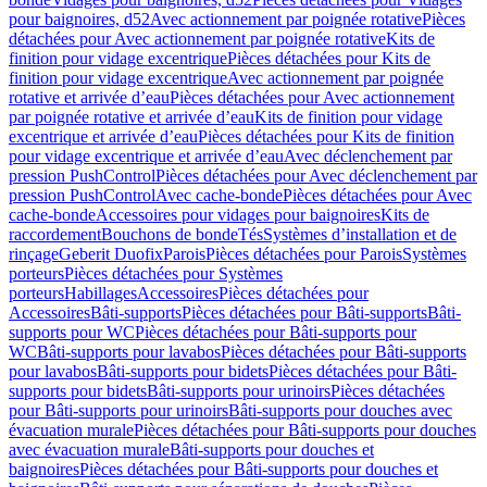
pour baignoires, d52
Avec actionnement par poignée rotative
Pièces
détachées pour Avec actionnement par poignée rotative
Kits de
finition pour vidage excentrique
Pièces détachées pour Kits de
finition pour vidage excentrique
Avec actionnement par poignée
rotative et arrivée d’eau
Pièces détachées pour Avec actionnement
par poignée rotative et arrivée d’eau
Kits de finition pour vidage
excentrique et arrivée d’eau
Pièces détachées pour Kits de finition
pour vidage excentrique et arrivée d’eau
Avec déclenchement par
pression PushControl
Pièces détachées pour Avec déclenchement par
pression PushControl
Avec cache-bonde
Pièces détachées pour Avec
cache-bonde
Accessoires pour vidages pour baignoires
Kits de
raccordement
Bouchons de bonde
Tés
Systèmes d’installation et de
rinçage
Geberit Duofix
Parois
Pièces détachées pour Parois
Systèmes
porteurs
Pièces détachées pour Systèmes
porteurs
Habillages
Accessoires
Pièces détachées pour
Accessoires
Bâti-supports
Pièces détachées pour Bâti-supports
Bâti-
supports pour WC
Pièces détachées pour Bâti-supports pour
WC
Bâti-supports pour lavabos
Pièces détachées pour Bâti-supports
pour lavabos
Bâti-supports pour bidets
Pièces détachées pour Bâti-
supports pour bidets
Bâti-supports pour urinoirs
Pièces détachées
pour Bâti-supports pour urinoirs
Bâti-supports pour douches avec
évacuation murale
Pièces détachées pour Bâti-supports pour douches
avec évacuation murale
Bâti-supports pour douches et
baignoires
Pièces détachées pour Bâti-supports pour douches et