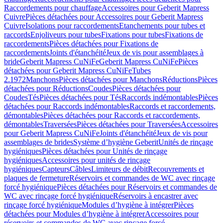
Raccordements pour chauffage
Accessoires pour Geberit Mapress
Cuivre
Pièces détachées pour Accessoires pour Geberit Mapress
Cuivre
Isolations pour raccordements
Etanchements pour tubes et
raccords
Enjoliveurs pour tubes
Fixations pour tubes
Fixations de
raccordements
Pièces détachées pour Fixations de
raccordements
Joints d'étanchéité
Jeux de vis pour assemblages à
bride
Geberit Mapress CuNiFe
Geberit Mapress CuNiFe
Pièces
détachées pour Geberit Mapress CuNiFe
Tubes
2.1972
Manchons
Pièces détachées pour Manchons
Réductions
Pièces
détachées pour Réductions
Coudes
Pièces détachées pour
Coudes
Tés
Pièces détachées pour Tés
Raccords indémontables
Pièces
détachées pour Raccords indémontables
Raccords et raccordements,
démontables
Pièces détachées pour Raccords et raccordements,
démontables
Traversées
Pièces détachées pour Traversées
Accessoires
pour Geberit Mapress CuNiFe
Joints d'étanchéité
Jeux de vis pour
assemblages de brides
Système d’hygiène Geberit
Unités de rinçage
hygiéniques
Pièces détachées pour Unités de rinçage
hygiéniques
Accessoires pour unités de rinçage
hygiéniques
Capteurs
Câbles
Limiteurs de débit
Recouvrements et
plaques de fermeture
Réservoirs et commandes de WC avec rinçage
forcé hygiénique
Pièces détachées pour Réservoirs et commandes de
WC avec rinçage forcé hygiénique
Réservoirs à encastrer avec
rinçage forcé hygiénique
Modules d’hygiène à intégrer
Pièces
détachées pour Modules d’hygiène à intégrer
Accessoires pour
réservoirs et commandes de WC avec rinçage forcé