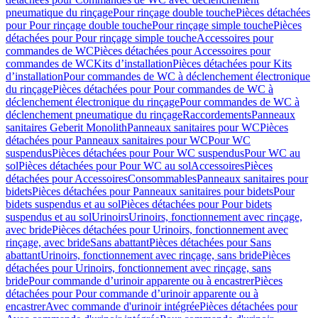
pneumatique du rinçage
Pour rinçage double touche
Pièces détachées
pour Pour rinçage double touche
Pour rinçage simple touche
Pièces
détachées pour Pour rinçage simple touche
Accessoires pour
commandes de WC
Pièces détachées pour Accessoires pour
commandes de WC
Kits d’installation
Pièces détachées pour Kits
d’installation
Pour commandes de WC à déclenchement électronique
du rinçage
Pièces détachées pour Pour commandes de WC à
déclenchement électronique du rinçage
Pour commandes de WC à
déclenchement pneumatique du rinçage
Raccordements
Panneaux
sanitaires Geberit Monolith
Panneaux sanitaires pour WC
Pièces
détachées pour Panneaux sanitaires pour WC
Pour WC
suspendus
Pièces détachées pour Pour WC suspendus
Pour WC au
sol
Pièces détachées pour Pour WC au sol
Accessoires
Pièces
détachées pour Accessoires
Consommables
Panneaux sanitaires pour
bidets
Pièces détachées pour Panneaux sanitaires pour bidets
Pour
bidets suspendus et au sol
Pièces détachées pour Pour bidets
suspendus et au sol
Urinoirs
Urinoirs, fonctionnement avec rinçage,
avec bride
Pièces détachées pour Urinoirs, fonctionnement avec
rinçage, avec bride
Sans abattant
Pièces détachées pour Sans
abattant
Urinoirs, fonctionnement avec rinçage, sans bride
Pièces
détachées pour Urinoirs, fonctionnement avec rinçage, sans
bride
Pour commande d’urinoir apparente ou à encastrer
Pièces
détachées pour Pour commande d’urinoir apparente ou à
encastrer
Avec commande d'urinoir intégrée
Pièces détachées pour