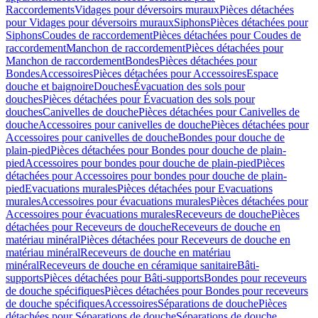
Raccordements
Vidages pour déversoirs muraux
Pièces détachées
pour Vidages pour déversoirs muraux
Siphons
Pièces détachées pour
Siphons
Coudes de raccordement
Pièces détachées pour Coudes de
raccordement
Manchon de raccordement
Pièces détachées pour
Manchon de raccordement
Bondes
Pièces détachées pour
Bondes
Accessoires
Pièces détachées pour Accessoires
Espace
douche et baignoire
Douches
Évacuation des sols pour
douches
Pièces détachées pour Évacuation des sols pour
douches
Canivelles de douche
Pièces détachées pour Canivelles de
douche
Accessoires pour canivelles de douche
Pièces détachées pour
Accessoires pour canivelles de douche
Bondes pour douche de
plain-pied
Pièces détachées pour Bondes pour douche de plain-
pied
Accessoires pour bondes pour douche de plain-pied
Pièces
détachées pour Accessoires pour bondes pour douche de plain-
pied
Evacuations murales
Pièces détachées pour Evacuations
murales
Accessoires pour évacuations murales
Pièces détachées pour
Accessoires pour évacuations murales
Receveurs de douche
Pièces
détachées pour Receveurs de douche
Receveurs de douche en
matériau minéral
Pièces détachées pour Receveurs de douche en
matériau minéral
Receveurs de douche en matériau
minéral
Receveurs de douche en céramique sanitaire
Bâti-
supports
Pièces détachées pour Bâti-supports
Bondes pour receveurs
de douche spécifiques
Pièces détachées pour Bondes pour receveurs
de douche spécifiques
Accessoires
Séparations de douche
Pièces
détachées pour Séparations de douche
Séparations de douche