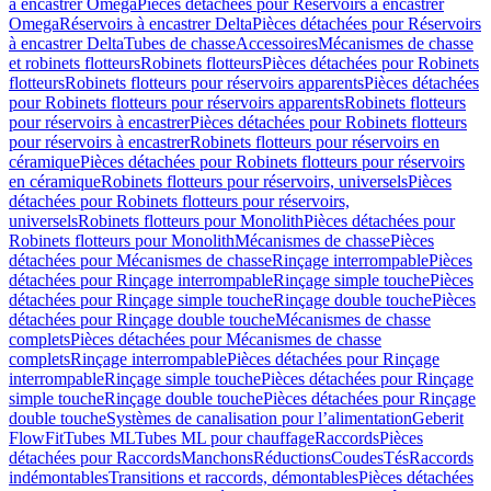
à encastrer Omega
Pièces détachées pour Réservoirs à encastrer
Omega
Réservoirs à encastrer Delta
Pièces détachées pour Réservoirs
à encastrer Delta
Tubes de chasse
Accessoires
Mécanismes de chasse
et robinets flotteurs
Robinets flotteurs
Pièces détachées pour Robinets
flotteurs
Robinets flotteurs pour réservoirs apparents
Pièces détachées
pour Robinets flotteurs pour réservoirs apparents
Robinets flotteurs
pour réservoirs à encastrer
Pièces détachées pour Robinets flotteurs
pour réservoirs à encastrer
Robinets flotteurs pour réservoirs en
céramique
Pièces détachées pour Robinets flotteurs pour réservoirs
en céramique
Robinets flotteurs pour réservoirs, universels
Pièces
détachées pour Robinets flotteurs pour réservoirs,
universels
Robinets flotteurs pour Monolith
Pièces détachées pour
Robinets flotteurs pour Monolith
Mécanismes de chasse
Pièces
détachées pour Mécanismes de chasse
Rinçage interrompable
Pièces
détachées pour Rinçage interrompable
Rinçage simple touche
Pièces
détachées pour Rinçage simple touche
Rinçage double touche
Pièces
détachées pour Rinçage double touche
Mécanismes de chasse
complets
Pièces détachées pour Mécanismes de chasse
complets
Rinçage interrompable
Pièces détachées pour Rinçage
interrompable
Rinçage simple touche
Pièces détachées pour Rinçage
simple touche
Rinçage double touche
Pièces détachées pour Rinçage
double touche
Systèmes de canalisation pour l’alimentation
Geberit
FlowFit
Tubes ML
Tubes ML pour chauffage
Raccords
Pièces
détachées pour Raccords
Manchons
Réductions
Coudes
Tés
Raccords
indémontables
Transitions et raccords, démontables
Pièces détachées