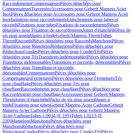
Raccordements
Compensateurs
Pièces détachées pour
Compensateurs
Traversées
Accessoires pour Geberit Mapress Acier
Inox
Pièces détachées pour Accessoires pour Geberit Mapress Acier
Inox
Isolations pour raccordements
Etanchements pour tubes et
raccords
Fixations pour tubes
Fixations de raccordements
Pièces
détachées pour Fixations de raccordements
Joints d'étanchéité
Jeux de
vis pour assemblages à bride
Geberit Mapress Therm
Tubes
Therm
Raccords
Pièces détachées pour Raccords
Manchons
Pièces
détachées pour Manchons
Réductions
Pièces détachées pour
Réductions
Coudes
Pièces détachées pour Coudes
Tés
Pièces
détachées pour Tés
Transitions indémontables
Pièces détachées pour
Transitions indémontables
Transitions et raccords, démontables
Pièces
détachées pour Transitions et raccords,
démontables
Compensateurs
Pièces détachées pour
Compensateurs
Fermetures
Pièces détachées pour Fermetures
Tés
pour chauffage
Pièces détachées pour Tés pour
chauffage
Raccordements pour chauffage
Pièces détachées pour
Raccordements pour chauffage
Accessoires pour Geberit Mapress
Therm
Joints d’étanchéité
Packs de vis pour assemblages à
bride
Fixations pour tubes
Geberit Mapress Acier Carbone
Geberit
Mapress Acier Carbone
Pièces détachées pour Geberit Mapress
Acier Carbone
Tubes 1.0034 (E 195)
Tubes 1.0215 (E
220)
Mamelons
Manchons
Pièces détachées pour
Manchons
Réductions
Pièces détachées pour
Réductions
Coudes
Pièces détachées pour Coudes
Tés
Pièces