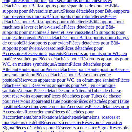
baignoires
Bâti-supports pour séparations de douches
Pièces
détachées pour Bâti-supports pour séparations de douches
Bâti-
supports pour déversoirs muraux
Pièces détachées pour Bâti-supports
pour déversoirs muraux
Bâti-supports pour robinetteries
Pièces
détachées pour Bâti-supports pour robinetteries
Bâti-supports pour
machines à laver et lave-vaisselle
Pièces détachées pour Bâti-
supports pour machines à laver et lave-vaisselle
Bâti-supports pour
charges de console
Pièces détachées pour Bâti-supports pour charges
de console
Bâti-supports pour éviers
Pièces détachées pour Bâti-
supports pour éviers
Accessoires
Pièces détachées pour
Accessoires
Réservoirs apparents
Réservoirs apparents pour WC, en
matière synthétique
Pièces détachées pour Réservoirs apparents pour
WC, en matière synthétique
Attenant
Pièces détachées pour
Attenant
Haute position
Pièces détachées pour Haute position
Basse et
moyenne position
Pièces détachées pour Basse et moyenne
position
Réservoirs apparents pour WC, en céramique sanitaire
Pièces
détachées pour Réservoirs apparents pour WC, en céramique
sanitaire
Attenant
Pièces détachées pour Attenant
Tubes de chasse
pour réservoirs apparents
Pièces détachées pour Tubes de chasse
pour réservoirs apparents
Haute position
Pièces détachées pour Haute
position
Basse et moyenne position
Accessoires
Pièces détachées pour
Accessoires
Raccordements
Pièces détachées pour
Raccordements
Joints
Fixations
Manchettes
Mamelons, rosaces et
modérateurs de débit
Réservoirs à encastrer
Réservoirs à encastrer
Sigma
Pièces détachées pour Réservoirs à encastrer Sigma
Réservoirs