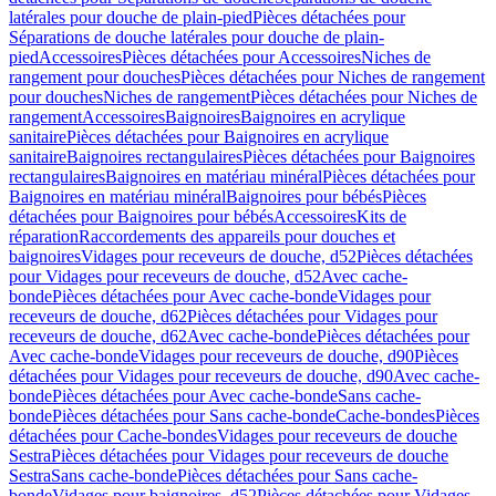
latérales pour douche de plain-pied
Pièces détachées pour
Séparations de douche latérales pour douche de plain-
pied
Accessoires
Pièces détachées pour Accessoires
Niches de
rangement pour douches
Pièces détachées pour Niches de rangement
pour douches
Niches de rangement
Pièces détachées pour Niches de
rangement
Accessoires
Baignoires
Baignoires en acrylique
sanitaire
Pièces détachées pour Baignoires en acrylique
sanitaire
Baignoires rectangulaires
Pièces détachées pour Baignoires
rectangulaires
Baignoires en matériau minéral
Pièces détachées pour
Baignoires en matériau minéral
Baignoires pour bébés
Pièces
détachées pour Baignoires pour bébés
Accessoires
Kits de
réparation
Raccordements des appareils pour douches et
baignoires
Vidages pour receveurs de douche, d52
Pièces détachées
pour Vidages pour receveurs de douche, d52
Avec cache-
bonde
Pièces détachées pour Avec cache-bonde
Vidages pour
receveurs de douche, d62
Pièces détachées pour Vidages pour
receveurs de douche, d62
Avec cache-bonde
Pièces détachées pour
Avec cache-bonde
Vidages pour receveurs de douche, d90
Pièces
détachées pour Vidages pour receveurs de douche, d90
Avec cache-
bonde
Pièces détachées pour Avec cache-bonde
Sans cache-
bonde
Pièces détachées pour Sans cache-bonde
Cache-bondes
Pièces
détachées pour Cache-bondes
Vidages pour receveurs de douche
Sestra
Pièces détachées pour Vidages pour receveurs de douche
Sestra
Sans cache-bonde
Pièces détachées pour Sans cache-
bonde
Vidages pour baignoires, d52
Pièces détachées pour Vidages