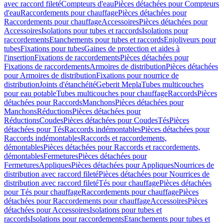
avec raccord fileté
Compteurs d'eau
Pièces détachées pour Compteurs
d'eau
Raccordements pour chauffage
Pièces détachées pour
Raccordements pour chauffage
Accessoires
Pièces détachées pour
Accessoires
Isolations pour tubes et raccords
Isolations pour
raccordements
Etanchements pour tubes et raccords
Enjoliveurs pour
tubes
Fixations pour tubes
Gaines de protection et aides à
l'insertion
Fixations de raccordements
Pièces détachées pour
Fixations de raccordements
Armoires de distribution
Pièces détachées
pour Armoires de distribution
Fixations pour nourrice de
distribution
Joints d'étanchéité
Geberit Mepla
Tubes multicouches
pour eau potable
Tubes multicouches pour chauffage
Raccords
Pièces
détachées pour Raccords
Manchons
Pièces détachées pour
Manchons
Réductions
Pièces détachées pour
Réductions
Coudes
Pièces détachées pour Coudes
Tés
Pièces
détachées pour Tés
Raccords indémontables
Pièces détachées pour
Raccords indémontables
Raccords et raccordements,
démontables
Pièces détachées pour Raccords et raccordements,
démontables
Fermetures
Pièces détachées pour
Fermetures
Appliques
Pièces détachées pour Appliques
Nourrices de
distribution avec raccord fileté
Pièces détachées pour Nourrices de
distribution avec raccord fileté
Tés pour chauffage
Pièces détachées
pour Tés pour chauffage
Raccordements pour chauffage
Pièces
détachées pour Raccordements pour chauffage
Accessoires
Pièces
détachées pour Accessoires
Isolations pour tubes et
raccords
Isolations pour raccordements
Etanchements pour tubes et