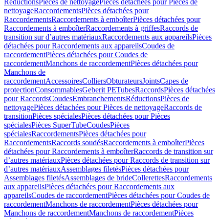
Réductions
Pièces de nettoyage
Pièces détachées pour Pièces de
nettoyage
Raccordements
Pièces détachées pour
Raccordements
Raccordements à emboîter
Pièces détachées pour
Raccordements à emboîter
Raccordements à griffes
Raccords de
transition sur d’autres matériaux
Raccordements aux appareils
Pièces
détachées pour Raccordements aux appareils
Coudes de
raccordement
Pièces détachées pour Coudes de
raccordement
Manchons de raccordement
Pièces détachées pour
Manchons de
raccordement
Accessoires
Colliers
Obturateurs
Joints
Capes de
protection
Consommables
Geberit PE
Tubes
Raccords
Pièces détachées
pour Raccords
Coudes
Embranchements
Réductions
Pièces de
nettoyage
Pièces détachées pour Pièces de nettoyage
Raccords de
transition
Pièces spéciales
Pièces détachées pour Pièces
spéciales
Pièces SuperTube
Coudes
Pièces
spéciales
Raccordements
Pièces détachées pour
Raccordements
Raccords soudés
Raccordements à emboîter
Pièces
détachées pour Raccordements à emboîter
Raccords de transition sur
d’autres matériaux
Pièces détachées pour Raccords de transition sur
d’autres matériaux
Assemblages filetés
Pièces détachées pour
Assemblages filetés
Assemblages de bride
Collerettes
Raccordements
aux appareils
Pièces détachées pour Raccordements aux
appareils
Coudes de raccordement
Pièces détachées pour Coudes de
raccordement
Manchons de raccordement
Pièces détachées pour
Manchons de raccordement
Manchons de raccordement
Pièces