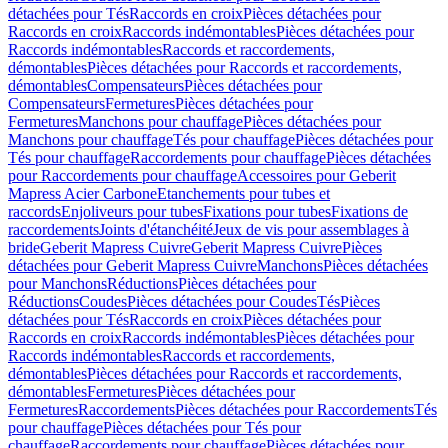
détachées pour Tés
Raccords en croix
Pièces détachées pour
Raccords en croix
Raccords indémontables
Pièces détachées pour
Raccords indémontables
Raccords et raccordements,
démontables
Pièces détachées pour Raccords et raccordements,
démontables
Compensateurs
Pièces détachées pour
Compensateurs
Fermetures
Pièces détachées pour
Fermetures
Manchons pour chauffage
Pièces détachées pour
Manchons pour chauffage
Tés pour chauffage
Pièces détachées pour
Tés pour chauffage
Raccordements pour chauffage
Pièces détachées
pour Raccordements pour chauffage
Accessoires pour Geberit
Mapress Acier Carbone
Etanchements pour tubes et
raccords
Enjoliveurs pour tubes
Fixations pour tubes
Fixations de
raccordements
Joints d'étanchéité
Jeux de vis pour assemblages à
bride
Geberit Mapress Cuivre
Geberit Mapress Cuivre
Pièces
détachées pour Geberit Mapress Cuivre
Manchons
Pièces détachées
pour Manchons
Réductions
Pièces détachées pour
Réductions
Coudes
Pièces détachées pour Coudes
Tés
Pièces
détachées pour Tés
Raccords en croix
Pièces détachées pour
Raccords en croix
Raccords indémontables
Pièces détachées pour
Raccords indémontables
Raccords et raccordements,
démontables
Pièces détachées pour Raccords et raccordements,
démontables
Fermetures
Pièces détachées pour
Fermetures
Raccordements
Pièces détachées pour Raccordements
Tés
pour chauffage
Pièces détachées pour Tés pour
chauffage
Raccordements pour chauffage
Pièces détachées pour