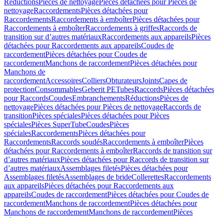
Réductions
Pièces de nettoyage
Pièces détachées pour Pièces de
nettoyage
Raccordements
Pièces détachées pour
Raccordements
Raccordements à emboîter
Pièces détachées pour
Raccordements à emboîter
Raccordements à griffes
Raccords de
transition sur d’autres matériaux
Raccordements aux appareils
Pièces
détachées pour Raccordements aux appareils
Coudes de
raccordement
Pièces détachées pour Coudes de
raccordement
Manchons de raccordement
Pièces détachées pour
Manchons de
raccordement
Accessoires
Colliers
Obturateurs
Joints
Capes de
protection
Consommables
Geberit PE
Tubes
Raccords
Pièces détachées
pour Raccords
Coudes
Embranchements
Réductions
Pièces de
nettoyage
Pièces détachées pour Pièces de nettoyage
Raccords de
transition
Pièces spéciales
Pièces détachées pour Pièces
spéciales
Pièces SuperTube
Coudes
Pièces
spéciales
Raccordements
Pièces détachées pour
Raccordements
Raccords soudés
Raccordements à emboîter
Pièces
détachées pour Raccordements à emboîter
Raccords de transition sur
d’autres matériaux
Pièces détachées pour Raccords de transition sur
d’autres matériaux
Assemblages filetés
Pièces détachées pour
Assemblages filetés
Assemblages de bride
Collerettes
Raccordements
aux appareils
Pièces détachées pour Raccordements aux
appareils
Coudes de raccordement
Pièces détachées pour Coudes de
raccordement
Manchons de raccordement
Pièces détachées pour
Manchons de raccordement
Manchons de raccordement
Pièces