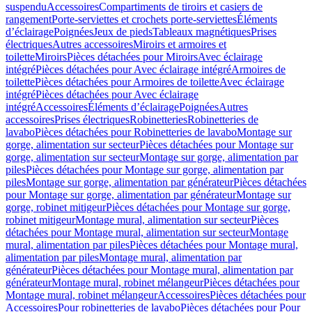
suspendu
Accessoires
Compartiments de tiroirs et casiers de
rangement
Porte-serviettes et crochets porte-serviettes
Éléments
d’éclairage
Poignées
Jeux de pieds
Tableaux magnétiques
Prises
électriques
Autres accessoires
Miroirs et armoires et
toilette
Miroirs
Pièces détachées pour Miroirs
Avec éclairage
intégré
Pièces détachées pour Avec éclairage intégré
Armoires de
toilette
Pièces détachées pour Armoires de toilette
Avec éclairage
intégré
Pièces détachées pour Avec éclairage
intégré
Accessoires
Éléments d’éclairage
Poignées
Autres
accessoires
Prises électriques
Robinetteries
Robinetteries de
lavabo
Pièces détachées pour Robinetteries de lavabo
Montage sur
gorge, alimentation sur secteur
Pièces détachées pour Montage sur
gorge, alimentation sur secteur
Montage sur gorge, alimentation par
piles
Pièces détachées pour Montage sur gorge, alimentation par
piles
Montage sur gorge, alimentation par générateur
Pièces détachées
pour Montage sur gorge, alimentation par générateur
Montage sur
gorge, robinet mitigeur
Pièces détachées pour Montage sur gorge,
robinet mitigeur
Montage mural, alimentation sur secteur
Pièces
détachées pour Montage mural, alimentation sur secteur
Montage
mural, alimentation par piles
Pièces détachées pour Montage mural,
alimentation par piles
Montage mural, alimentation par
générateur
Pièces détachées pour Montage mural, alimentation par
générateur
Montage mural, robinet mélangeur
Pièces détachées pour
Montage mural, robinet mélangeur
Accessoires
Pièces détachées pour
Accessoires
Pour robinetteries de lavabo
Pièces détachées pour Pour