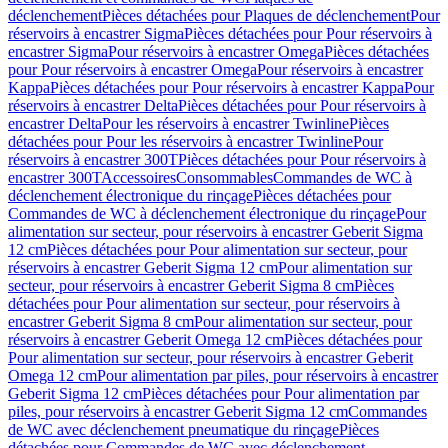
déclenchement
Pièces détachées pour Plaques de déclenchement
Pour
réservoirs à encastrer Sigma
Pièces détachées pour Pour réservoirs à
encastrer Sigma
Pour réservoirs à encastrer Omega
Pièces détachées
pour Pour réservoirs à encastrer Omega
Pour réservoirs à encastrer
Kappa
Pièces détachées pour Pour réservoirs à encastrer Kappa
Pour
réservoirs à encastrer Delta
Pièces détachées pour Pour réservoirs à
encastrer Delta
Pour les réservoirs à encastrer Twinline
Pièces
détachées pour Pour les réservoirs à encastrer Twinline
Pour
réservoirs à encastrer 300T
Pièces détachées pour Pour réservoirs à
encastrer 300T
Accessoires
Consommables
Commandes de WC à
déclenchement électronique du rinçage
Pièces détachées pour
Commandes de WC à déclenchement électronique du rinçage
Pour
alimentation sur secteur, pour réservoirs à encastrer Geberit Sigma
12 cm
Pièces détachées pour Pour alimentation sur secteur, pour
réservoirs à encastrer Geberit Sigma 12 cm
Pour alimentation sur
secteur, pour réservoirs à encastrer Geberit Sigma 8 cm
Pièces
détachées pour Pour alimentation sur secteur, pour réservoirs à
encastrer Geberit Sigma 8 cm
Pour alimentation sur secteur, pour
réservoirs à encastrer Geberit Omega 12 cm
Pièces détachées pour
Pour alimentation sur secteur, pour réservoirs à encastrer Geberit
Omega 12 cm
Pour alimentation par piles, pour réservoirs à encastrer
Geberit Sigma 12 cm
Pièces détachées pour Pour alimentation par
piles, pour réservoirs à encastrer Geberit Sigma 12 cm
Commandes
de WC avec déclenchement pneumatique du rinçage
Pièces
détachées pour Commandes de WC avec déclenchement