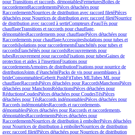
pour Transitions et raccords, démontables
Fermetures
Boîtes de
raccordement
Raccordements
Pièces détachées pour
Raccordements
Nourrices de distribution avec raccord fileté
Pièces
détachées pour Nourrices de distribution avec raccord fileté
Nourrice
de distribution avec raccord à sertir
Compteurs d'eau
Tés pour
chauffage
Transitions et raccords pour chauffage,
démontables
Raccordements pour chauffage
Pièces détachées pour
Raccordements pour chauffage
Accessoires
Isolations pour tubes et
raccords
Isolations pour raccordements
Étanchéités pour tubes et
raccords
Étanchéités pour raccords
Recouvrements pour
tubes
Recouvrement pour raccords
Fixations pour tubes
Gaines de
protection et aides à l'insertion
Fixations pour
raccordements
Armoires de distribution
Fixations pour nourrice de
distribution
Joints d’étanchéité
Packs de vis pour assemblages à
bride
Consommables
Geberit PushFit
Tubes ML
Tubes ML pour
chauffage
Raccords
Pièces détachées pour Raccords
Manchons
Pièces
détachées pour Manchons
Réductions
Pièces détachées pour
Réductions
Coudes
Pièces détachées pour Coudes
Tés
Pièces
détachées pour Tés
Raccords indémontables
Pièces détachées pour
Raccords indémontables
Raccords et raccordements,
démontables
Pièces détachées pour Raccords et raccordements,
démontables
Raccordements
Pièces détachées pour
Raccordements
Nourrices de distribution à emboîter
Pièces détachées
pour Nourrices de distribution à emboîter
Nourrices de distribution
avec raccord fileté
Pièces détachées pour Nourrices de distribution