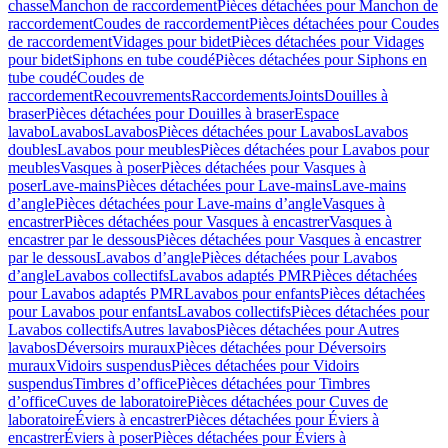
chasse
Manchon de raccordement
Pièces détachées pour Manchon de
raccordement
Coudes de raccordement
Pièces détachées pour Coudes
de raccordement
Vidages pour bidet
Pièces détachées pour Vidages
pour bidet
Siphons en tube coudé
Pièces détachées pour Siphons en
tube coudé
Coudes de
raccordement
Recouvrements
Raccordements
Joints
Douilles à
braser
Pièces détachées pour Douilles à braser
Espace
lavabo
Lavabos
Lavabos
Pièces détachées pour Lavabos
Lavabos
doubles
Lavabos pour meubles
Pièces détachées pour Lavabos pour
meubles
Vasques à poser
Pièces détachées pour Vasques à
poser
Lave-mains
Pièces détachées pour Lave-mains
Lave-mains
d’angle
Pièces détachées pour Lave-mains d’angle
Vasques à
encastrer
Pièces détachées pour Vasques à encastrer
Vasques à
encastrer par le dessous
Pièces détachées pour Vasques à encastrer
par le dessous
Lavabos d’angle
Pièces détachées pour Lavabos
d’angle
Lavabos collectifs
Lavabos adaptés PMR
Pièces détachées
pour Lavabos adaptés PMR
Lavabos pour enfants
Pièces détachées
pour Lavabos pour enfants
Lavabos collectifs
Pièces détachées pour
Lavabos collectifs
Autres lavabos
Pièces détachées pour Autres
lavabos
Déversoirs muraux
Pièces détachées pour Déversoirs
muraux
Vidoirs suspendus
Pièces détachées pour Vidoirs
suspendus
Timbres dʼoffice
Pièces détachées pour Timbres
dʼoffice
Cuves de laboratoire
Pièces détachées pour Cuves de
laboratoire
Éviers à encastrer
Pièces détachées pour Éviers à
encastrer
Éviers à poser
Pièces détachées pour Éviers à