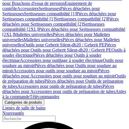
pour Bouchons d'essai de pression
Equipement de
contrôle
Accessoires
Sertisseuses
Pièces détachées pour
Sertisseuses
Sertisseuses compatibilité [1]
Pièces détachées pour
Sertisseuses compatibilité [1]
Sertisseuses compatibilité [2]
Pièces
détachées pour Sertisseuses compatibilité [2]
Sertisseuses
compatibilité [2XL]
Pièces détachées pour Sertisseuses compatibilité
[2XL]
Mallettes universelles
Pièces détachées pour Mallettes
universelles
Mallettes universelles
Pièces détachées pour Mallettes
universelles
Outils pour Geberit Silent-db20 / Geberit PE
Pièces
détachées pour Outils pour Geberit Silent-db20 / Geberit PE
Outils à
souder électrique
Pièces détachées pour Outils à souder
électrique
Accessoires pour outillage à souder électrique
Outils pour
soudure au miroir
Pièces détachées pour Outils pour soudure au
miroir
Accessoires pour outils pour soudure au miroir
Pièces
détachées pour Accessoires pour outils pour soudure au miroir
Outils
de préparation de tubes
Pièces détachées pour Outils de préparation
de tubes
Accessoires pour outils de préparation de tubes
Pièces
détachées pour Accessoires pour outils de préparation de tubes
Aides
à la commande
Télécommandes
Catégories de produits
Lignes de salle de bains
Nouveautés