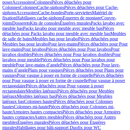
poser
Accessoires
Colonnes
Pièces détachées pour
Colonnes
Colonnes
Cache-siphons
Pièces détachées pour Cache-
siphons
Accessoires
Cache-bondes
Porte-serviettes
Matériel de
fixation
Habillages cache-siphons
Equerres de montage
Couvre-
joints
Dosserets
Kits de consoles
Étagères murales
Packs lavabo avec
meuble bas
Packs lavabo pour meuble avec meuble bas
Pièces
détachées pour Packs lavabo pour meuble avec meuble bas
Meubles
de salle de bains
Meubles bas pour lavabo
Pièces détachées pour
Meubles bas pour lavabo
Pour lave-mains
Pièces détachées pour Pour
lave-mains
Pour lavabos
Pièces détachées pour Pour lavabos
Pour
lavabos doubles
Pièces détachées pour Pour lavabos doubles
Pour
lavabos pour meuble
Pièces détachées pour Pour lavabos pour
meuble
Pour lave-mains d’angle
Pièces détachées pour Pour lave-
mains d’angle
Plans pour vasques
Pièces détachées pour Plans pour
vasques
Pour vasque à poser en forme de coupelle
Pièces détachées
pour Pour vasque à poser en forme de coupelle
Pour vasque à poser
rectangulaire
Pièces détachées pour Pour vasque à poser
rectangulaire
Meubles latéraux
Pièces détachées pour Meubles
latéraux
Meubles latéraux bas
Pièces détachées pour Meubles
latéraux bas
Colonnes hautes
Pièces détachées pour Colonnes
hautes
Colonnes mi-haute
Pièces détachées pour Colonnes mi-
haute
Armoires hautes compactes
Pièces détachées pour Armoires
hautes compactes
Autres meubles
Pièces détachées pour Autres
meubles
Étagères murales
Pièces détachées pour Étagères
murales
Habillages pour bâti-support Duofix pour WC