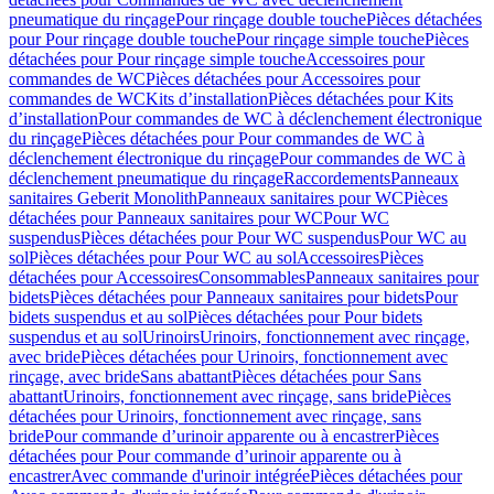
pneumatique du rinçage
Pour rinçage double touche
Pièces détachées
pour Pour rinçage double touche
Pour rinçage simple touche
Pièces
détachées pour Pour rinçage simple touche
Accessoires pour
commandes de WC
Pièces détachées pour Accessoires pour
commandes de WC
Kits d’installation
Pièces détachées pour Kits
d’installation
Pour commandes de WC à déclenchement électronique
du rinçage
Pièces détachées pour Pour commandes de WC à
déclenchement électronique du rinçage
Pour commandes de WC à
déclenchement pneumatique du rinçage
Raccordements
Panneaux
sanitaires Geberit Monolith
Panneaux sanitaires pour WC
Pièces
détachées pour Panneaux sanitaires pour WC
Pour WC
suspendus
Pièces détachées pour Pour WC suspendus
Pour WC au
sol
Pièces détachées pour Pour WC au sol
Accessoires
Pièces
détachées pour Accessoires
Consommables
Panneaux sanitaires pour
bidets
Pièces détachées pour Panneaux sanitaires pour bidets
Pour
bidets suspendus et au sol
Pièces détachées pour Pour bidets
suspendus et au sol
Urinoirs
Urinoirs, fonctionnement avec rinçage,
avec bride
Pièces détachées pour Urinoirs, fonctionnement avec
rinçage, avec bride
Sans abattant
Pièces détachées pour Sans
abattant
Urinoirs, fonctionnement avec rinçage, sans bride
Pièces
détachées pour Urinoirs, fonctionnement avec rinçage, sans
bride
Pour commande d’urinoir apparente ou à encastrer
Pièces
détachées pour Pour commande d’urinoir apparente ou à
encastrer
Avec commande d'urinoir intégrée
Pièces détachées pour