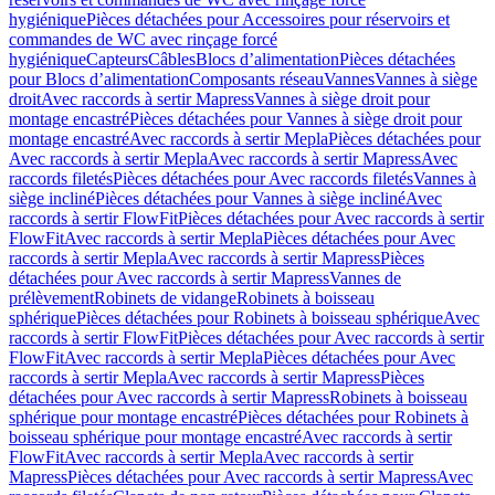
hygiénique
Pièces détachées pour Accessoires pour réservoirs et
commandes de WC avec rinçage forcé
hygiénique
Capteurs
Câbles
Blocs d’alimentation
Pièces détachées
pour Blocs d’alimentation
Composants réseau
Vannes
Vannes à siège
droit
Avec raccords à sertir Mapress
Vannes à siège droit pour
montage encastré
Pièces détachées pour Vannes à siège droit pour
montage encastré
Avec raccords à sertir Mepla
Pièces détachées pour
Avec raccords à sertir Mepla
Avec raccords à sertir Mapress
Avec
raccords filetés
Pièces détachées pour Avec raccords filetés
Vannes à
siège incliné
Pièces détachées pour Vannes à siège incliné
Avec
raccords à sertir FlowFit
Pièces détachées pour Avec raccords à sertir
FlowFit
Avec raccords à sertir Mepla
Pièces détachées pour Avec
raccords à sertir Mepla
Avec raccords à sertir Mapress
Pièces
détachées pour Avec raccords à sertir Mapress
Vannes de
prélèvement
Robinets de vidange
Robinets à boisseau
sphérique
Pièces détachées pour Robinets à boisseau sphérique
Avec
raccords à sertir FlowFit
Pièces détachées pour Avec raccords à sertir
FlowFit
Avec raccords à sertir Mepla
Pièces détachées pour Avec
raccords à sertir Mepla
Avec raccords à sertir Mapress
Pièces
détachées pour Avec raccords à sertir Mapress
Robinets à boisseau
sphérique pour montage encastré
Pièces détachées pour Robinets à
boisseau sphérique pour montage encastré
Avec raccords à sertir
FlowFit
Avec raccords à sertir Mepla
Avec raccords à sertir
Mapress
Pièces détachées pour Avec raccords à sertir Mapress
Avec