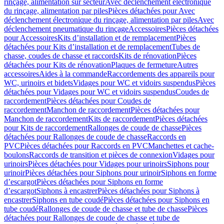
rinçage, alimentation sur secteur
Avec déclenchement électronique
du rinçage, alimentation par piles
Pièces détachées pour Avec
déclenchement électronique du rinçage, alimentation par piles
Avec
déclenchement pneumatique du rinçage
Accessoires
Pièces détachées
pour Accessoires
Kits d’installation et de remplacement
Pièces
détachées pour Kits d’installation et de remplacement
Tubes de
chasse, coudes de chasse et raccords
Kits de rénovation
Pièces
détachées pour Kits de rénovation
Plaques de fermeture
Autres
accessoires
Aides à la commande
Raccordements des appareils pour
WC, urinoirs et bidets
Vidages pour WC et vidoirs suspendus
Pièces
détachées pour Vidages pour WC et vidoirs suspendus
Coudes de
raccordement
Pièces détachées pour Coudes de
raccordement
Manchon de raccordement
Pièces détachées pour
Manchon de raccordement
Kits de raccordement
Pièces détachées
pour Kits de raccordement
Rallonges de coude de chasse
Pièces
détachées pour Rallonges de coude de chasse
Raccords en
PVC
Pièces détachées pour Raccords en PVC
Manchettes et cache-
boulons
Raccords de transition et pièces de connexion
Vidages pour
urinoirs
Pièces détachées pour Vidages pour urinoirs
Siphons pour
urinoir
Pièces détachées pour Siphons pour urinoir
Siphons en forme
d’escargot
Pièces détachées pour Siphons en forme
d’escargot
Siphons à encastrer
Pièces détachées pour Siphons à
encastrer
Siphons en tube coudé
Pièces détachées pour Siphons en
tube coudé
Rallonges de coude de chasse et tube de chasse
Pièces
détachées pour Rallonges de coude de chasse et tube de