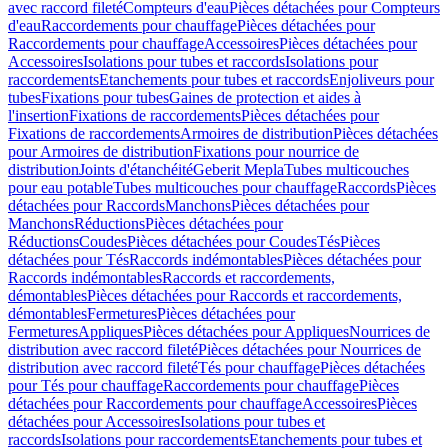
avec raccord fileté
Compteurs d'eau
Pièces détachées pour Compteurs
d'eau
Raccordements pour chauffage
Pièces détachées pour
Raccordements pour chauffage
Accessoires
Pièces détachées pour
Accessoires
Isolations pour tubes et raccords
Isolations pour
raccordements
Etanchements pour tubes et raccords
Enjoliveurs pour
tubes
Fixations pour tubes
Gaines de protection et aides à
l'insertion
Fixations de raccordements
Pièces détachées pour
Fixations de raccordements
Armoires de distribution
Pièces détachées
pour Armoires de distribution
Fixations pour nourrice de
distribution
Joints d'étanchéité
Geberit Mepla
Tubes multicouches
pour eau potable
Tubes multicouches pour chauffage
Raccords
Pièces
détachées pour Raccords
Manchons
Pièces détachées pour
Manchons
Réductions
Pièces détachées pour
Réductions
Coudes
Pièces détachées pour Coudes
Tés
Pièces
détachées pour Tés
Raccords indémontables
Pièces détachées pour
Raccords indémontables
Raccords et raccordements,
démontables
Pièces détachées pour Raccords et raccordements,
démontables
Fermetures
Pièces détachées pour
Fermetures
Appliques
Pièces détachées pour Appliques
Nourrices de
distribution avec raccord fileté
Pièces détachées pour Nourrices de
distribution avec raccord fileté
Tés pour chauffage
Pièces détachées
pour Tés pour chauffage
Raccordements pour chauffage
Pièces
détachées pour Raccordements pour chauffage
Accessoires
Pièces
détachées pour Accessoires
Isolations pour tubes et
raccords
Isolations pour raccordements
Etanchements pour tubes et