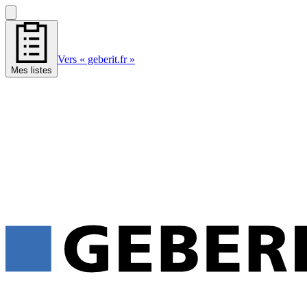
Vers « geberit.fr »
Mes listes