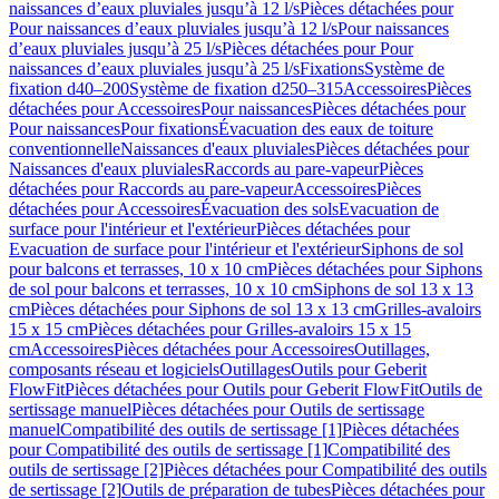
naissances d’eaux pluviales jusqu’à 12 l/s
Pièces détachées pour
Pour naissances d’eaux pluviales jusqu’à 12 l/s
Pour naissances
d’eaux pluviales jusqu’à 25 l/s
Pièces détachées pour Pour
naissances d’eaux pluviales jusqu’à 25 l/s
Fixations
Système de
fixation d40–200
Système de fixation d250–315
Accessoires
Pièces
détachées pour Accessoires
Pour naissances
Pièces détachées pour
Pour naissances
Pour fixations
Évacuation des eaux de toiture
conventionnelle
Naissances d'eaux pluviales
Pièces détachées pour
Naissances d'eaux pluviales
Raccords au pare-vapeur
Pièces
détachées pour Raccords au pare-vapeur
Accessoires
Pièces
détachées pour Accessoires
Évacuation des sols
Evacuation de
surface pour l'intérieur et l'extérieur
Pièces détachées pour
Evacuation de surface pour l'intérieur et l'extérieur
Siphons de sol
pour balcons et terrasses, 10 x 10 cm
Pièces détachées pour Siphons
de sol pour balcons et terrasses, 10 x 10 cm
Siphons de sol 13 x 13
cm
Pièces détachées pour Siphons de sol 13 x 13 cm
Grilles-avaloirs
15 x 15 cm
Pièces détachées pour Grilles-avaloirs 15 x 15
cm
Accessoires
Pièces détachées pour Accessoires
Outillages,
composants réseau et logiciels
Outillages
Outils pour Geberit
FlowFit
Pièces détachées pour Outils pour Geberit FlowFit
Outils de
sertissage manuel
Pièces détachées pour Outils de sertissage
manuel
Compatibilité des outils de sertissage [1]
Pièces détachées
pour Compatibilité des outils de sertissage [1]
Compatibilité des
outils de sertissage [2]
Pièces détachées pour Compatibilité des outils
de sertissage [2]
Outils de préparation de tubes
Pièces détachées pour