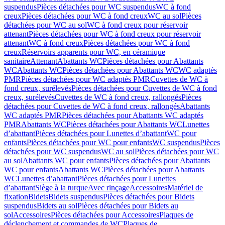
suspendus
Pièces détachées pour WC suspendus
WC à fond
creux
Pièces détachées pour WC à fond creux
WC au sol
Pièces
détachées pour WC au sol
WC à fond creux pour réservoir
attenant
Pièces détachées pour WC à fond creux pour réservoir
attenant
WC à fond creux
Pièces détachées pour WC à fond
creux
Réservoirs apparents pour WC, en céramique
sanitaire
Attenant
Abattants WC
Pièces détachées pour Abattants
WC
Abattants WC
Pièces détachées pour Abattants WC
WC adaptés
PMR
Pièces détachées pour WC adaptés PMR
Cuvettes de WC à
fond creux, surélevés
Pièces détachées pour Cuvettes de WC à fond
creux, surélevés
Cuvettes de WC à fond creux, rallongés
Pièces
détachées pour Cuvettes de WC à fond creux, rallongés
Abattants
WC adaptés PMR
Pièces détachées pour Abattants WC adaptés
PMR
Abattants WC
Pièces détachées pour Abattants WC
Lunettes
d’abattant
Pièces détachées pour Lunettes d’abattant
WC pour
enfants
Pièces détachées pour WC pour enfants
WC suspendus
Pièces
détachées pour WC suspendus
WC au sol
Pièces détachées pour WC
au sol
Abattants WC pour enfants
Pièces détachées pour Abattants
WC pour enfants
Abattants WC
Pièces détachées pour Abattants
WC
Lunettes d’abattant
Pièces détachées pour Lunettes
d’abattant
Siège à la turque
Avec rinçage
Accessoires
Matériel de
fixation
Bidets
Bidets suspendus
Pièces détachées pour Bidets
suspendus
Bidets au sol
Pièces détachées pour Bidets au
sol
Accessoires
Pièces détachées pour Accessoires
Plaques de
déclenchement et commandes de WC
Plaques de