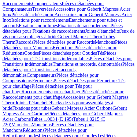
Raccordements
Compensateurs
Pièces détachées pour
Compensateurs
Traversées
Accessoires pour Geberit Mapress Acier
Inox
Pièces détachées pour Accessoires pour Geberit Mapress Acier
Inox
Isolations pour raccordements
Etanchements pour tubes et
raccords
Fixations pour tubes
Fixations de raccordements
Pièces
détachées pour Fixations de raccordements
Joints d'étanchéité
Jeux de
vis pour assemblages à bride
Geberit Mapress Therm
Tubes
Therm
Raccords
Pièces détachées pour Raccords
Manchons
Pièces
détachées pour Manchons
Réductions
Pièces détachées pour
Réductions
Coudes
Pièces détachées pour Coudes
Tés
Pièces
détachées pour Tés
Transitions indémontables
Pièces détachées pour
Transitions indémontables
Transitions et raccords, démontables
Pièces
détachées pour Transitions et raccords,
démontables
Compensateurs
Pièces détachées pour
Compensateurs
Fermetures
Pièces détachées pour Fermetures
Tés
pour chauffage
Pièces détachées pour Tés pour
chauffage
Raccordements pour chauffage
Pièces détachées pour
Raccordements pour chauffage
Accessoires pour Geberit Mapress
Therm
Joints d’étanchéité
Packs de vis pour assemblages à
bride
Fixations pour tubes
Geberit Mapress Acier Carbone
Geberit
Mapress Acier Carbone
Pièces détachées pour Geberit Mapress
Acier Carbone
Tubes 1.0034 (E 195)
Tubes 1.0215 (E
220)
Mamelons
Manchons
Pièces détachées pour
Manchons
Réductions
Pièces détachées pour
Réductions
Coudes
Pièces détachées pour Coudes
Tés
Pièces