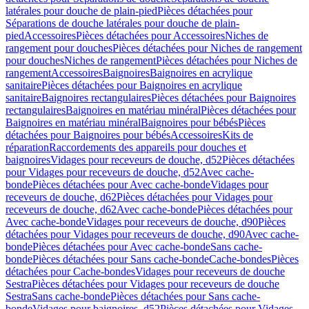
latérales pour douche de plain-pied
Pièces détachées pour
Séparations de douche latérales pour douche de plain-
pied
Accessoires
Pièces détachées pour Accessoires
Niches de
rangement pour douches
Pièces détachées pour Niches de rangement
pour douches
Niches de rangement
Pièces détachées pour Niches de
rangement
Accessoires
Baignoires
Baignoires en acrylique
sanitaire
Pièces détachées pour Baignoires en acrylique
sanitaire
Baignoires rectangulaires
Pièces détachées pour Baignoires
rectangulaires
Baignoires en matériau minéral
Pièces détachées pour
Baignoires en matériau minéral
Baignoires pour bébés
Pièces
détachées pour Baignoires pour bébés
Accessoires
Kits de
réparation
Raccordements des appareils pour douches et
baignoires
Vidages pour receveurs de douche, d52
Pièces détachées
pour Vidages pour receveurs de douche, d52
Avec cache-
bonde
Pièces détachées pour Avec cache-bonde
Vidages pour
receveurs de douche, d62
Pièces détachées pour Vidages pour
receveurs de douche, d62
Avec cache-bonde
Pièces détachées pour
Avec cache-bonde
Vidages pour receveurs de douche, d90
Pièces
détachées pour Vidages pour receveurs de douche, d90
Avec cache-
bonde
Pièces détachées pour Avec cache-bonde
Sans cache-
bonde
Pièces détachées pour Sans cache-bonde
Cache-bondes
Pièces
détachées pour Cache-bondes
Vidages pour receveurs de douche
Sestra
Pièces détachées pour Vidages pour receveurs de douche
Sestra
Sans cache-bonde
Pièces détachées pour Sans cache-
bonde
Vidages pour baignoires, d52
Pièces détachées pour Vidages