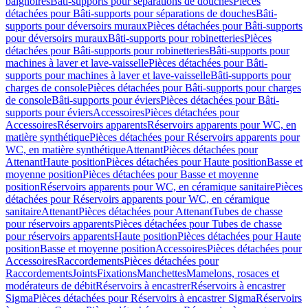
baignoires
Bâti-supports pour séparations de douches
Pièces
détachées pour Bâti-supports pour séparations de douches
Bâti-
supports pour déversoirs muraux
Pièces détachées pour Bâti-supports
pour déversoirs muraux
Bâti-supports pour robinetteries
Pièces
détachées pour Bâti-supports pour robinetteries
Bâti-supports pour
machines à laver et lave-vaisselle
Pièces détachées pour Bâti-
supports pour machines à laver et lave-vaisselle
Bâti-supports pour
charges de console
Pièces détachées pour Bâti-supports pour charges
de console
Bâti-supports pour éviers
Pièces détachées pour Bâti-
supports pour éviers
Accessoires
Pièces détachées pour
Accessoires
Réservoirs apparents
Réservoirs apparents pour WC, en
matière synthétique
Pièces détachées pour Réservoirs apparents pour
WC, en matière synthétique
Attenant
Pièces détachées pour
Attenant
Haute position
Pièces détachées pour Haute position
Basse et
moyenne position
Pièces détachées pour Basse et moyenne
position
Réservoirs apparents pour WC, en céramique sanitaire
Pièces
détachées pour Réservoirs apparents pour WC, en céramique
sanitaire
Attenant
Pièces détachées pour Attenant
Tubes de chasse
pour réservoirs apparents
Pièces détachées pour Tubes de chasse
pour réservoirs apparents
Haute position
Pièces détachées pour Haute
position
Basse et moyenne position
Accessoires
Pièces détachées pour
Accessoires
Raccordements
Pièces détachées pour
Raccordements
Joints
Fixations
Manchettes
Mamelons, rosaces et
modérateurs de débit
Réservoirs à encastrer
Réservoirs à encastrer
Sigma
Pièces détachées pour Réservoirs à encastrer Sigma
Réservoirs