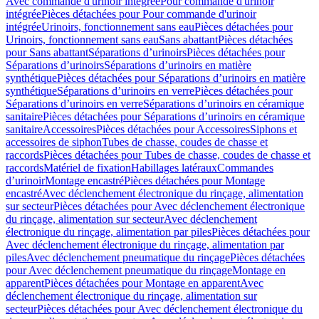
Avec commande d'urinoir intégrée
Pour commande d'urinoir
intégrée
Pièces détachées pour Pour commande d'urinoir
intégrée
Urinoirs, fonctionnement sans eau
Pièces détachées pour
Urinoirs, fonctionnement sans eau
Sans abattant
Pièces détachées
pour Sans abattant
Séparations d’urinoirs
Pièces détachées pour
Séparations d’urinoirs
Séparations d’urinoirs en matière
synthétique
Pièces détachées pour Séparations d’urinoirs en matière
synthétique
Séparations d’urinoirs en verre
Pièces détachées pour
Séparations d’urinoirs en verre
Séparations d’urinoirs en céramique
sanitaire
Pièces détachées pour Séparations d’urinoirs en céramique
sanitaire
Accessoires
Pièces détachées pour Accessoires
Siphons et
accessoires de siphon
Tubes de chasse, coudes de chasse et
raccords
Pièces détachées pour Tubes de chasse, coudes de chasse et
raccords
Matériel de fixation
Habillages latéraux
Commandes
dʼurinoir
Montage encastré
Pièces détachées pour Montage
encastré
Avec déclenchement électronique du rinçage, alimentation
sur secteur
Pièces détachées pour Avec déclenchement électronique
du rinçage, alimentation sur secteur
Avec déclenchement
électronique du rinçage, alimentation par piles
Pièces détachées pour
Avec déclenchement électronique du rinçage, alimentation par
piles
Avec déclenchement pneumatique du rinçage
Pièces détachées
pour Avec déclenchement pneumatique du rinçage
Montage en
apparent
Pièces détachées pour Montage en apparent
Avec
déclenchement électronique du rinçage, alimentation sur
secteur
Pièces détachées pour Avec déclenchement électronique du