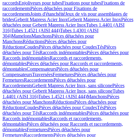
raccords
Enjoliveurs pour tubes
Fixations pour tubes
Fixations de
raccordements
Pièces détachées pour Fixations de
raccordements
Joints d'étanchéité
Jeux de vis pour assemblages de
brides
Geberit Mapress Acier Inox
Geberit Mapress Acier Inox
Pièces
détachées pour Geberit Mapress Acier Inox
Tubes 1.4401 (AISI
316)
Tubes 1.4521 (AISI 444)
Tubes 1.4301 (AISI
304)
Mamelons
Manchons
Pièces détachées pour
Manchons
Réductions
Pièces détachées pour
Réductions
Coudes
Pièces détachées pour Coudes
Tés
Pièces
détachées pour Tés
Raccords indémontables
Pièces détachées pour
Raccords indémontables
Raccords et raccordements,
démontables
Pièces détachées pour Raccords et raccordements,
démontables
Compensateurs
Pièces détachées pour
Compensateurs
Traversées
Fermetures
Pièces détachées pour
Fermetures
Raccordements
Pièces détachées pour
Raccordements
Geberit Mapress Acier Inox, sans silicone
Pièces
détachées pour Geberit Mapress Acier Inox, sans silicone
Tubes
1.4401 (AISI 316)
Tubes 1.4521 (AISI 444)
Manchons
Pièces
détachées pour Manchons
Réductions
Pièces détachées pour
Réductions
Coudes
Pièces détachées pour Coudes
Tés
Pièces
détachées pour Tés
Raccords indémontables
Pièces détachées pour
Raccords indémontables
Raccords et raccordements,
démontables
Pièces détachées pour Raccords et raccordements,
démontables
Fermetures
Pièces détachées pour
Fermetures
Raccordements
Pièces détachées pour