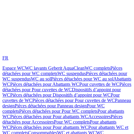
FR
Espace WC
WC lavants Geberit AquaClean
WC complets
Pièces
détachées pour WC complets
WC suspendus
Pièces détachées pour
WC suspendus
WC au sol
Pièces détachées pour WC au sol
Abattants
WC
Pièces détachées pour Abattants WC
Pour cuvettes de WC
Pièces
détachées pour Pour cuvettes de WC
Dispositifs d’appoint pour
WC
Pièces détachées pour Dispositifs d’appoint pour WC
Pour
cuvettes de WC
Pièces détachées pour Pour cuvettes de WC
Panneau
design
Pièces détachées pour Panneau design
Pour WC
complets
Pièces détachées pour Pour WC complets
Pour abattants
WC
Pièces détachées pour Pour abattants WC
Accessoires
Pièces
détachées pour Accessoires
Pour WC complets
Pour abattants
WC
Pièces détachées pour Pour abattants WC
Pour abattants WC et
WC complets
Consommables
WC et abattants WC
WC