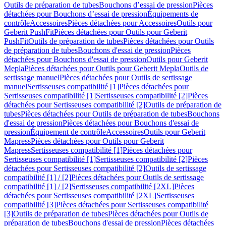
Outils de préparation de tubes
Bouchons d’essai de pression
Pièces
détachées pour Bouchons d’essai de pression
Équipements de
contrôle
Accessoires
Pièces détachées pour Accessoires
Outils pour
Geberit PushFit
Pièces détachées pour Outils pour Geberit
PushFit
Outils de préparation de tubes
Pièces détachées pour Outils
de préparation de tubes
Bouchons d'essai de pression
Pièces
détachées pour Bouchons d'essai de pression
Outils pour Geberit
Mepla
Pièces détachées pour Outils pour Geberit Mepla
Outils de
sertissage manuel
Pièces détachées pour Outils de sertissage
manuel
Sertisseuses compatibilité [1]
Pièces détachées pour
Sertisseuses compatibilité [1]
Sertisseuses compatibilité [2]
Pièces
détachées pour Sertisseuses compatibilité [2]
Outils de préparation de
tubes
Pièces détachées pour Outils de préparation de tubes
Bouchons
d'essai de pression
Pièces détachées pour Bouchons d'essai de
pression
Équipement de contrôle
Accessoires
Outils pour Geberit
Mapress
Pièces détachées pour Outils pour Geberit
Mapress
Sertisseuses compatibilité [1]
Pièces détachées pour
Sertisseuses compatibilité [1]
Sertisseuses compatibilité [2]
Pièces
détachées pour Sertisseuses compatibilité [2]
Outils de sertissage
compatibilité [1] / [2]
Pièces détachées pour Outils de sertissage
compatibilité [1] / [2]
Sertisseuses compatibilité [2XL]
Pièces
détachées pour Sertisseuses compatibilité [2XL]
Sertisseuses
compatibilité [3]
Pièces détachées pour Sertisseuses compatibilité
[3]
Outils de préparation de tubes
Pièces détachées pour Outils de
préparation de tubes
Bouchons d'essai de pression
Pièces détachées