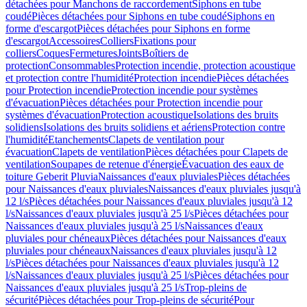
détachées pour Manchons de raccordement
Siphons en tube
coudé
Pièces détachées pour Siphons en tube coudé
Siphons en
forme d'escargot
Pièces détachées pour Siphons en forme
d'escargot
Accessoires
Colliers
Fixations pour
colliers
Coques
Fermetures
Joints
Boîtiers de
protection
Consommables
Protection incendie, protection acoustique
et protection contre l'humidité
Protection incendie
Pièces détachées
pour Protection incendie
Protection incendie pour systèmes
d'évacuation
Pièces détachées pour Protection incendie pour
systèmes d'évacuation
Protection acoustique
Isolations des bruits
solidiens
Isolations des bruits solidiens et aériens
Protection contre
l'humidité
Etanchements
Clapets de ventilation pour
évacuation
Clapets de ventilation
Pièces détachées pour Clapets de
ventilation
Soupapes de retenue d'énergie
Évacuation des eaux de
toiture Geberit Pluvia
Naissances d'eaux pluviales
Pièces détachées
pour Naissances d'eaux pluviales
Naissances d'eaux pluviales jusqu'à
12 l/s
Pièces détachées pour Naissances d'eaux pluviales jusqu'à 12
l/s
Naissances d'eaux pluviales jusqu'à 25 l/s
Pièces détachées pour
Naissances d'eaux pluviales jusqu'à 25 l/s
Naissances d'eaux
pluviales pour chéneaux
Pièces détachées pour Naissances d'eaux
pluviales pour chéneaux
Naissances d'eaux pluviales jusqu'à 12
l/s
Pièces détachées pour Naissances d'eaux pluviales jusqu'à 12
l/s
Naissances d'eaux pluviales jusqu'à 25 l/s
Pièces détachées pour
Naissances d'eaux pluviales jusqu'à 25 l/s
Trop-pleins de
sécurité
Pièces détachées pour Trop-pleins de sécurité
Pour