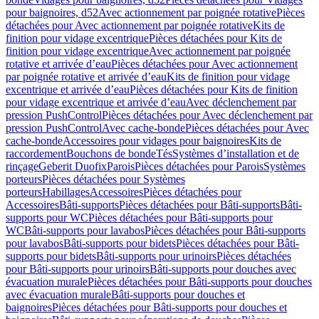
pour baignoires, d52
Avec actionnement par poignée rotative
Pièces
détachées pour Avec actionnement par poignée rotative
Kits de
finition pour vidage excentrique
Pièces détachées pour Kits de
finition pour vidage excentrique
Avec actionnement par poignée
rotative et arrivée d’eau
Pièces détachées pour Avec actionnement
par poignée rotative et arrivée d’eau
Kits de finition pour vidage
excentrique et arrivée d’eau
Pièces détachées pour Kits de finition
pour vidage excentrique et arrivée d’eau
Avec déclenchement par
pression PushControl
Pièces détachées pour Avec déclenchement par
pression PushControl
Avec cache-bonde
Pièces détachées pour Avec
cache-bonde
Accessoires pour vidages pour baignoires
Kits de
raccordement
Bouchons de bonde
Tés
Systèmes d’installation et de
rinçage
Geberit Duofix
Parois
Pièces détachées pour Parois
Systèmes
porteurs
Pièces détachées pour Systèmes
porteurs
Habillages
Accessoires
Pièces détachées pour
Accessoires
Bâti-supports
Pièces détachées pour Bâti-supports
Bâti-
supports pour WC
Pièces détachées pour Bâti-supports pour
WC
Bâti-supports pour lavabos
Pièces détachées pour Bâti-supports
pour lavabos
Bâti-supports pour bidets
Pièces détachées pour Bâti-
supports pour bidets
Bâti-supports pour urinoirs
Pièces détachées
pour Bâti-supports pour urinoirs
Bâti-supports pour douches avec
évacuation murale
Pièces détachées pour Bâti-supports pour douches
avec évacuation murale
Bâti-supports pour douches et
baignoires
Pièces détachées pour Bâti-supports pour douches et