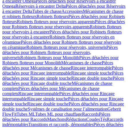
à encastrer Omega
Pièces détachées pour Réservoirs à encastrer
Omega
Réservoirs à encastrer Delta
Pièces détachées pour Réservoirs
à encastrer Delta
Tubes de chasse
Accessoires
Mécanismes de chasse
et robinets flotteurs
Robinets flotteurs
Pièces détachées pour Robinets
flotteurs
Robinets flotteurs pour réservoirs apparents
Pièces détachées
pour Robinets flotteurs pour réservoirs apparents
Robinets flotteurs
pour réservoirs à encastrer
Pièces détachées pour Robinets flotteurs
pour réservoirs à encastrer
Robinets flotteurs pour réservoirs en
céramique
Pièces détachées pour Robinets flotteurs pour réservoirs
en céramique
Robinets flotteurs pour réservoirs, universels
Pièces
détachées pour Robinets flotteurs pour réservoirs,
universels
Robinets flotteurs pour Monolith
Pièces détachées pour
Robinets flotteurs pour Monolith
Mécanismes de chasse
Pièces
détachées pour Mécanismes de chasse
Rinçage interrompable
Pièces
détachées pour Rinçage interrompable
Rinçage simple touche
Pièces
détachées pour Rinçage simple touche
Rinçage double touche
Pièces
détachées pour Rinçage double touche
Mécanismes de chasse
complets
Pièces détachées pour Mécanismes de chasse
complets
Rinçage interrompable
Pièces détachées pour Rinçage
interrompable
Rinçage simple touche
Pièces détachées pour Rinçage
simple touche
Rinçage double touche
Pièces détachées pour Rinçage
double touche
Systèmes de canalisation pour l’alimentation
Geberit
FlowFit
Tubes ML
Tubes ML pour chauffage
Raccords
Pièces
détachées pour Raccords
Manchons
Réductions
Coudes
Tés
Raccords
indémontables
Transitions et raccords, démontables
Pièces détachées