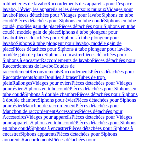
robinetteries de lavabo
Raccordements des appareils pour l’espace
lavabo, l’évier, les appareils et les déversoirs muraux
Vidages pour
lavabo
Pièces détachées pour Vidages pour lavabo
Siphons en tube
coudé
Pièces détachées pour Siphons en tube coudé
Siphons en tube
coudé, modèle gain de place
Pièces détachées pour Siphons en tube
coudé, modèle gain de place
Siphons à tube plongeur pour
lavabo
Pièces détachées pour Siphons à tube plongeur pour
lavabo
Siphons à tube plongeur pour lavabo, modèle gain de
place
Pièces détachées pour Siphons à tube plongeur pour lavabo,
modèle gain de place
Siphons à encastrer
Pièces détachées pour
Siphons à encastrer
Raccordements de lavabo
Pièces détachées pour
Raccordements de lavabo
Coudes de
raccordement
Recouvrements
Raccordements
Pièces détachées pour
Raccordements
Joints
Douilles à braser
Tubes de trop-
plein
Rallonges
Vidages pour éviers
Pièces détachées pour Vidages
pour éviers
Siphons en tube coudé
Pièces détachées pour Siphons en
tube coudé
Siphons à double chambre
Pièces détachées pour Siphons
à double chambre
Siphons pour évier
Pièces détachées pour Siphons
pour évier
Manchon de raccordement
Pièces détachées pour
Manchon de raccordement
Accessoires
Pièces détachées pour
Accessoires
Vidages pour appareils
Pièces détachées pour Vidages
pour appareils
Siphons en tube coudé
Pièces détachées pour Siphons
en tube coudé
Siphons à encastrer
Pièces détachées pour Siphons à
encastrer
Siphons apparents
Pièces détachées pour Siphons
apparents
Raccordements
Pièces détachées pour