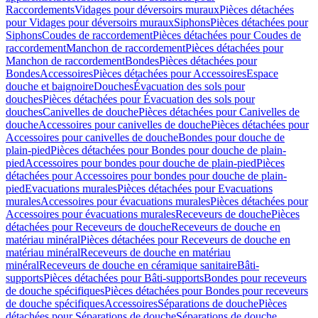
Raccordements
Vidages pour déversoirs muraux
Pièces détachées
pour Vidages pour déversoirs muraux
Siphons
Pièces détachées pour
Siphons
Coudes de raccordement
Pièces détachées pour Coudes de
raccordement
Manchon de raccordement
Pièces détachées pour
Manchon de raccordement
Bondes
Pièces détachées pour
Bondes
Accessoires
Pièces détachées pour Accessoires
Espace
douche et baignoire
Douches
Évacuation des sols pour
douches
Pièces détachées pour Évacuation des sols pour
douches
Canivelles de douche
Pièces détachées pour Canivelles de
douche
Accessoires pour canivelles de douche
Pièces détachées pour
Accessoires pour canivelles de douche
Bondes pour douche de
plain-pied
Pièces détachées pour Bondes pour douche de plain-
pied
Accessoires pour bondes pour douche de plain-pied
Pièces
détachées pour Accessoires pour bondes pour douche de plain-
pied
Evacuations murales
Pièces détachées pour Evacuations
murales
Accessoires pour évacuations murales
Pièces détachées pour
Accessoires pour évacuations murales
Receveurs de douche
Pièces
détachées pour Receveurs de douche
Receveurs de douche en
matériau minéral
Pièces détachées pour Receveurs de douche en
matériau minéral
Receveurs de douche en matériau
minéral
Receveurs de douche en céramique sanitaire
Bâti-
supports
Pièces détachées pour Bâti-supports
Bondes pour receveurs
de douche spécifiques
Pièces détachées pour Bondes pour receveurs
de douche spécifiques
Accessoires
Séparations de douche
Pièces
détachées pour Séparations de douche
Séparations de douche