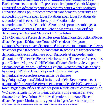
Raccordements pour chauffage
Accessoires pour Geberit Mapress
Cuivre
Pièces détachées pour Accessoires pour Geberit Mapress
Cuivre
Isolations pour raccordements
Etanchements pour tubes et
raccords
Enjoliveurs pour tubes
Fixations pour tubes
Fixations de
raccordements
Pièces détachées pour Fixations de
raccordements
Joints d'étanchéité
Jeux de vis pour assemblages à
bride
Geberit Mapress CuNiFe
Geberit Mapress CuNiFe
Pièces
détachées pour Geberit Mapress CuNiFe
Tubes
2.1972
Manchons
Pièces détachées pour Manchons
Réductions
Pièces
détachées pour Réductions
Coudes
Pièces détachées pour
Coudes
Tés
Pièces détachées pour Tés
Raccords indémontables
Pièces
détachées pour Raccords indémontables
Raccords et raccordements,
démontables
Pièces détachées pour Raccords et raccordements,
démontables
Traversées
Pièces détachées pour Traversées
Accessoires
pour Geberit Mapress CuNiFe
Joints d'étanchéité
Jeux de vis pour
assemblages de brides
Système d’hygiène Geberit
Unités de rinçage
hygiéniques
Pièces détachées pour Unités de rinçage
hygiéniques
Accessoires pour unités de rinçage
hygiéniques
Capteurs
Câbles
Limiteurs de débit
Recouvrements et
plaques de fermeture
Réservoirs et commandes de WC avec rinçage
forcé hygiénique
Pièces détachées pour Réservoirs et commandes de
WC avec rinçage forcé hygiénique
Réservoirs à encastrer avec
rinçage forcé hygiénique
Modules d’hygiène à intégrer
Pièces
détachées pour Modules d’hygiène à intégrer
Accessoires pour
réservoirs et commandes de WC avec rinçage forcé