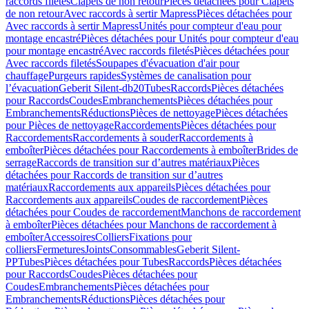
raccords filetés
Clapets de non retour
Pièces détachées pour Clapets
de non retour
Avec raccords à sertir Mapress
Pièces détachées pour
Avec raccords à sertir Mapress
Unités pour compteur d'eau pour
montage encastré
Pièces détachées pour Unités pour compteur d'eau
pour montage encastré
Avec raccords filetés
Pièces détachées pour
Avec raccords filetés
Soupapes d'évacuation d'air pour
chauffage
Purgeurs rapides
Systèmes de canalisation pour
l’évacuation
Geberit Silent-db20
Tubes
Raccords
Pièces détachées
pour Raccords
Coudes
Embranchements
Pièces détachées pour
Embranchements
Réductions
Pièces de nettoyage
Pièces détachées
pour Pièces de nettoyage
Raccordements
Pièces détachées pour
Raccordements
Raccordements à souder
Raccordements à
emboîter
Pièces détachées pour Raccordements à emboîter
Brides de
serrage
Raccords de transition sur d’autres matériaux
Pièces
détachées pour Raccords de transition sur d’autres
matériaux
Raccordements aux appareils
Pièces détachées pour
Raccordements aux appareils
Coudes de raccordement
Pièces
détachées pour Coudes de raccordement
Manchons de raccordement
à emboîter
Pièces détachées pour Manchons de raccordement à
emboîter
Accessoires
Colliers
Fixations pour
colliers
Fermetures
Joints
Consommables
Geberit Silent-
PP
Tubes
Pièces détachées pour Tubes
Raccords
Pièces détachées
pour Raccords
Coudes
Pièces détachées pour
Coudes
Embranchements
Pièces détachées pour
Embranchements
Réductions
Pièces détachées pour