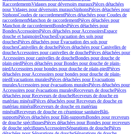
Raccordements
Vidages pour déversoirs muraux
Pièces détachées
pour Vidages pour déversoirs muraux
Siphons
Pièces détachées pour
Siphons
Coudes de raccordement
Pièces détachées pour Coudes de
raccordement
Manchon de raccordement
Pièces détachées pour
Manchon de raccordement
Bondes
Pièces détachées pour
Bondes
Accessoires
Pièces détachées pour Accessoires
Espace
douche et baignoire
Douches
Évacuation des sols pour
douches
Pièces détachées pour Évacuation des sols pour
douches
Canivelles de douche
Pièces détachées pour Canivelles de
douche
Accessoires pour canivelles de douche
Pièces détachées pour
Accessoires pour canivelles de douche
Bondes pour douche de
plain-pied
Pièces détachées pour Bondes pour douche de plain-
pied
Accessoires pour bondes pour douche de plain-pied
Pièces
détachées pour Accessoires pour bondes pour douche de plain-
pied
Evacuations murales
Pièces détachées pour Evacuations
murales
Accessoires pour évacuations murales
Pièces détachées pour
Accessoires pour évacuations murales
Receveurs de douche
Pièces
détachées pour Receveurs de douche
Receveurs de douche en
matériau minéral
Pièces détachées pour Receveurs de douche en
matériau minéral
Receveurs de douche en matériau
minéral
Receveurs de douche en céramique sanitaire
Bâti-
supports
Pièces détachées pour Bâti-supports
Bondes pour receveurs
de douche spécifiques
Pièces détachées pour Bondes pour receveurs
de douche spécifiques
Accessoires
Séparations de douche
Pièces
détachées pour Séparations de douche
Séparations de douche