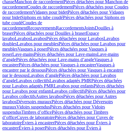
chasse
Manchon de raccordement
Pièces détachées pour Manchon de
raccordement
Coudes de raccordement
Pièces détachées pour Coudes
de raccordement
Vidages pour bidet
Pièces détachées pour Vidages
pour bidet
Siphons en tube coudé
Pièces détachées pour Siphons en
tube coudé
Coudes de
raccordement
Recouvrements
Raccordements
Joints
Douilles à
braser
Pièces détachées pour Douilles à braser
Espace
lavabo
Lavabos
Lavabos
Pièces détachées pour Lavabos
Lavabos
doubles
Lavabos pour meubles
Pièces détachées pour Lavabos pour
meubles
Vasques à poser
Pièces détachées pour Vasques à
poser
Lave-mains
Pièces détachées pour Lave-mains
Lave-mains
d’angle
Pièces détachées pour Lave-mains d’angle
Vasques à
encastrer
Pièces détachées pour Vasques à encastrer
Vasques à
encastrer par le dessous
Pièces détachées pour Vasques à encastrer
par le dessous
Lavabos d’angle
Pièces détachées pour Lavabos
d’angle
Lavabos collectifs
Lavabos adaptés PMR
Pièces détachées
pour Lavabos adaptés PMR
Lavabos pour enfants
Pièces détachées
pour Lavabos pour enfants
Lavabos collectifs
Pièces détachées pour
Lavabos collectifs
Autres lavabos
Pièces détachées pour Autres
lavabos
Déversoirs muraux
Pièces détachées pour Déversoirs
muraux
Vidoirs suspendus
Pièces détachées pour Vidoirs
suspendus
Timbres dʼoffice
Pièces détachées pour Timbres
dʼoffice
Cuves de laboratoire
Pièces détachées pour Cuves de
laboratoire
Éviers à encastrer
Pièces détachées pour Éviers à
encastrer
Éviers à poser
Pièces détachées pour Éviers à