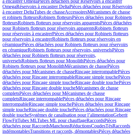
à encastrer Omega
Pièces détachées pour Réservoirs à encastrer
Omega
Réservoirs à encastrer Delta
Pièces détachées pour Réservoirs
à encastrer Delta
Tubes de chasse
Accessoires
Mécanismes de chasse
et robinets flotteurs
Robinets flotteurs
Pièces détachées pour Robinets
flotteurs
Robinets flotteurs pour réservoirs apparents
Pièces détachées
pour Robinets flotteurs pour réservoirs apparents
Robinets flotteurs
pour réservoirs à encastrer
Pièces détachées pour Robinets flotteurs
pour réservoirs à encastrer
Robinets flotteurs pour réservoirs en
céramique
Pièces détachées pour Robinets flotteurs pour réservoirs
en céramique
Robinets flotteurs pour réservoirs, universels
Pièces
détachées pour Robinets flotteurs pour réservoirs,
universels
Robinets flotteurs pour Monolith
Pièces détachées pour
Robinets flotteurs pour Monolith
Mécanismes de chasse
Pièces
détachées pour Mécanismes de chasse
Rinçage interrompable
Pièces
détachées pour Rinçage interrompable
Rinçage simple touche
Pièces
détachées pour Rinçage simple touche
Rinçage double touche
Pièces
détachées pour Rinçage double touche
Mécanismes de chasse
complets
Pièces détachées pour Mécanismes de chasse
complets
Rinçage interrompable
Pièces détachées pour Rinçage
interrompable
Rinçage simple touche
Pièces détachées pour Rinçage
simple touche
Rinçage double touche
Pièces détachées pour Rinçage
double touche
Systèmes de canalisation pour l’alimentation
Geberit
FlowFit
Tubes ML
Tubes ML pour chauffage
Raccords
Pièces
détachées pour Raccords
Manchons
Réductions
Coudes
Tés
Raccords
indémontables
Transitions et raccords, démontables
Pièces détachées