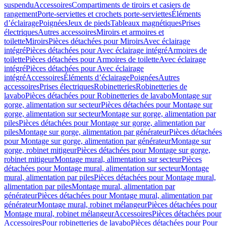
suspendu
Accessoires
Compartiments de tiroirs et casiers de
rangement
Porte-serviettes et crochets porte-serviettes
Éléments
d’éclairage
Poignées
Jeux de pieds
Tableaux magnétiques
Prises
électriques
Autres accessoires
Miroirs et armoires et
toilette
Miroirs
Pièces détachées pour Miroirs
Avec éclairage
intégré
Pièces détachées pour Avec éclairage intégré
Armoires de
toilette
Pièces détachées pour Armoires de toilette
Avec éclairage
intégré
Pièces détachées pour Avec éclairage
intégré
Accessoires
Éléments d’éclairage
Poignées
Autres
accessoires
Prises électriques
Robinetteries
Robinetteries de
lavabo
Pièces détachées pour Robinetteries de lavabo
Montage sur
gorge, alimentation sur secteur
Pièces détachées pour Montage sur
gorge, alimentation sur secteur
Montage sur gorge, alimentation par
piles
Pièces détachées pour Montage sur gorge, alimentation par
piles
Montage sur gorge, alimentation par générateur
Pièces détachées
pour Montage sur gorge, alimentation par générateur
Montage sur
gorge, robinet mitigeur
Pièces détachées pour Montage sur gorge,
robinet mitigeur
Montage mural, alimentation sur secteur
Pièces
détachées pour Montage mural, alimentation sur secteur
Montage
mural, alimentation par piles
Pièces détachées pour Montage mural,
alimentation par piles
Montage mural, alimentation par
générateur
Pièces détachées pour Montage mural, alimentation par
générateur
Montage mural, robinet mélangeur
Pièces détachées pour
Montage mural, robinet mélangeur
Accessoires
Pièces détachées pour
Accessoires
Pour robinetteries de lavabo
Pièces détachées pour Pour