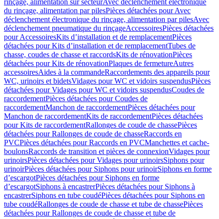
rinçage, alimentation sur secteur
Avec déclenchement électronique
du rinçage, alimentation par piles
Pièces détachées pour Avec
déclenchement électronique du rinçage, alimentation par piles
Avec
déclenchement pneumatique du rinçage
Accessoires
Pièces détachées
pour Accessoires
Kits d’installation et de remplacement
Pièces
détachées pour Kits d’installation et de remplacement
Tubes de
chasse, coudes de chasse et raccords
Kits de rénovation
Pièces
détachées pour Kits de rénovation
Plaques de fermeture
Autres
accessoires
Aides à la commande
Raccordements des appareils pour
WC, urinoirs et bidets
Vidages pour WC et vidoirs suspendus
Pièces
détachées pour Vidages pour WC et vidoirs suspendus
Coudes de
raccordement
Pièces détachées pour Coudes de
raccordement
Manchon de raccordement
Pièces détachées pour
Manchon de raccordement
Kits de raccordement
Pièces détachées
pour Kits de raccordement
Rallonges de coude de chasse
Pièces
détachées pour Rallonges de coude de chasse
Raccords en
PVC
Pièces détachées pour Raccords en PVC
Manchettes et cache-
boulons
Raccords de transition et pièces de connexion
Vidages pour
urinoirs
Pièces détachées pour Vidages pour urinoirs
Siphons pour
urinoir
Pièces détachées pour Siphons pour urinoir
Siphons en forme
d’escargot
Pièces détachées pour Siphons en forme
d’escargot
Siphons à encastrer
Pièces détachées pour Siphons à
encastrer
Siphons en tube coudé
Pièces détachées pour Siphons en
tube coudé
Rallonges de coude de chasse et tube de chasse
Pièces
détachées pour Rallonges de coude de chasse et tube de