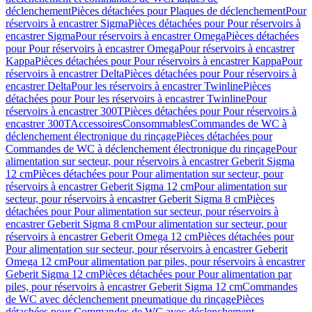
déclenchement
Pièces détachées pour Plaques de déclenchement
Pour
réservoirs à encastrer Sigma
Pièces détachées pour Pour réservoirs à
encastrer Sigma
Pour réservoirs à encastrer Omega
Pièces détachées
pour Pour réservoirs à encastrer Omega
Pour réservoirs à encastrer
Kappa
Pièces détachées pour Pour réservoirs à encastrer Kappa
Pour
réservoirs à encastrer Delta
Pièces détachées pour Pour réservoirs à
encastrer Delta
Pour les réservoirs à encastrer Twinline
Pièces
détachées pour Pour les réservoirs à encastrer Twinline
Pour
réservoirs à encastrer 300T
Pièces détachées pour Pour réservoirs à
encastrer 300T
Accessoires
Consommables
Commandes de WC à
déclenchement électronique du rinçage
Pièces détachées pour
Commandes de WC à déclenchement électronique du rinçage
Pour
alimentation sur secteur, pour réservoirs à encastrer Geberit Sigma
12 cm
Pièces détachées pour Pour alimentation sur secteur, pour
réservoirs à encastrer Geberit Sigma 12 cm
Pour alimentation sur
secteur, pour réservoirs à encastrer Geberit Sigma 8 cm
Pièces
détachées pour Pour alimentation sur secteur, pour réservoirs à
encastrer Geberit Sigma 8 cm
Pour alimentation sur secteur, pour
réservoirs à encastrer Geberit Omega 12 cm
Pièces détachées pour
Pour alimentation sur secteur, pour réservoirs à encastrer Geberit
Omega 12 cm
Pour alimentation par piles, pour réservoirs à encastrer
Geberit Sigma 12 cm
Pièces détachées pour Pour alimentation par
piles, pour réservoirs à encastrer Geberit Sigma 12 cm
Commandes
de WC avec déclenchement pneumatique du rinçage
Pièces
détachées pour Commandes de WC avec déclenchement