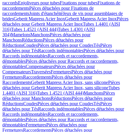
raccords
Enjoliveurs pour tubes
Fixations pour tubes
Fixations de
raccordements
Pièces détachées pour Fixations de
raccordements
Joints d'étanchéité
Jeux de vis pour assemblages de
brides
Geberit Mapress Acier Inox
Geberit Mapress Acier Inox
Pièces
détachées pour Geberit Mapress Acier Inox
Tubes 1.4401 (AISI
316)
Tubes 1.4521 (AISI 444)
Tubes 1.4301 (AISI
304)
Mamelons
Manchons
Pièces détachées pour
Manchons
Réductions
Pièces détachées pour
Réductions
Coudes
Pièces détachées pour Coudes
Tés
Pièces
détachées pour Tés
Raccords indémontables
Pièces détachées pour
Raccords indémontables
Raccords et raccordements,
démontables
Pièces détachées pour Raccords et raccordements,
démontables
Compensateurs
Pièces détachées pour
Compensateurs
Traversées
Fermetures
Pièces détachées pour
Fermetures
Raccordements
Pièces détachées pour
Raccordements
Geberit Mapress Acier Inox, sans silicone
Pièces
détachées pour Geberit Mapress Acier Inox, sans silicone
Tubes
1.4401 (AISI 316)
Tubes 1.4521 (AISI 444)
Manchons
Pièces
détachées pour Manchons
Réductions
Pièces détachées pour
Réductions
Coudes
Pièces détachées pour Coudes
Tés
Pièces
détachées pour Tés
Raccords indémontables
Pièces détachées pour
Raccords indémontables
Raccords et raccordements,
démontables
Pièces détachées pour Raccords et raccordements,
démontables
Fermetures
Pièces détachées pour
Fermetures
Raccordements
Pièces détachées pour