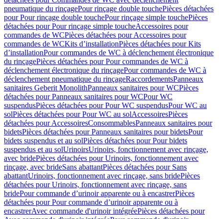
pneumatique du rinçage
Pour rinçage double touche
Pièces détachées
pour Pour rinçage double touche
Pour rinçage simple touche
Pièces
détachées pour Pour rinçage simple touche
Accessoires pour
commandes de WC
Pièces détachées pour Accessoires pour
commandes de WC
Kits d’installation
Pièces détachées pour Kits
d’installation
Pour commandes de WC à déclenchement électronique
du rinçage
Pièces détachées pour Pour commandes de WC à
déclenchement électronique du rinçage
Pour commandes de WC à
déclenchement pneumatique du rinçage
Raccordements
Panneaux
sanitaires Geberit Monolith
Panneaux sanitaires pour WC
Pièces
détachées pour Panneaux sanitaires pour WC
Pour WC
suspendus
Pièces détachées pour Pour WC suspendus
Pour WC au
sol
Pièces détachées pour Pour WC au sol
Accessoires
Pièces
détachées pour Accessoires
Consommables
Panneaux sanitaires pour
bidets
Pièces détachées pour Panneaux sanitaires pour bidets
Pour
bidets suspendus et au sol
Pièces détachées pour Pour bidets
suspendus et au sol
Urinoirs
Urinoirs, fonctionnement avec rinçage,
avec bride
Pièces détachées pour Urinoirs, fonctionnement avec
rinçage, avec bride
Sans abattant
Pièces détachées pour Sans
abattant
Urinoirs, fonctionnement avec rinçage, sans bride
Pièces
détachées pour Urinoirs, fonctionnement avec rinçage, sans
bride
Pour commande d’urinoir apparente ou à encastrer
Pièces
détachées pour Pour commande d’urinoir apparente ou à
encastrer
Avec commande d'urinoir intégrée
Pièces détachées pour