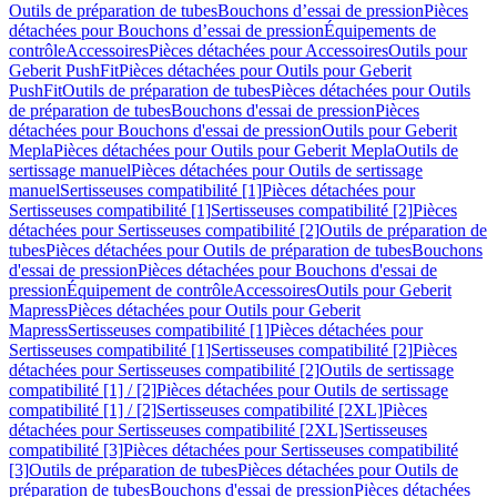
Outils de préparation de tubes
Bouchons d’essai de pression
Pièces
détachées pour Bouchons d’essai de pression
Équipements de
contrôle
Accessoires
Pièces détachées pour Accessoires
Outils pour
Geberit PushFit
Pièces détachées pour Outils pour Geberit
PushFit
Outils de préparation de tubes
Pièces détachées pour Outils
de préparation de tubes
Bouchons d'essai de pression
Pièces
détachées pour Bouchons d'essai de pression
Outils pour Geberit
Mepla
Pièces détachées pour Outils pour Geberit Mepla
Outils de
sertissage manuel
Pièces détachées pour Outils de sertissage
manuel
Sertisseuses compatibilité [1]
Pièces détachées pour
Sertisseuses compatibilité [1]
Sertisseuses compatibilité [2]
Pièces
détachées pour Sertisseuses compatibilité [2]
Outils de préparation de
tubes
Pièces détachées pour Outils de préparation de tubes
Bouchons
d'essai de pression
Pièces détachées pour Bouchons d'essai de
pression
Équipement de contrôle
Accessoires
Outils pour Geberit
Mapress
Pièces détachées pour Outils pour Geberit
Mapress
Sertisseuses compatibilité [1]
Pièces détachées pour
Sertisseuses compatibilité [1]
Sertisseuses compatibilité [2]
Pièces
détachées pour Sertisseuses compatibilité [2]
Outils de sertissage
compatibilité [1] / [2]
Pièces détachées pour Outils de sertissage
compatibilité [1] / [2]
Sertisseuses compatibilité [2XL]
Pièces
détachées pour Sertisseuses compatibilité [2XL]
Sertisseuses
compatibilité [3]
Pièces détachées pour Sertisseuses compatibilité
[3]
Outils de préparation de tubes
Pièces détachées pour Outils de
préparation de tubes
Bouchons d'essai de pression
Pièces détachées