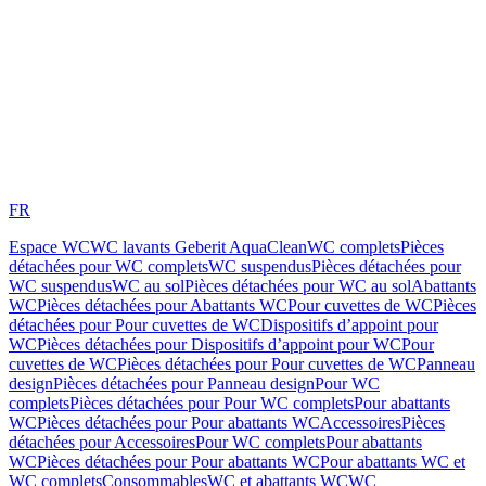
FR
Espace WC
WC lavants Geberit AquaClean
WC complets
Pièces
détachées pour WC complets
WC suspendus
Pièces détachées pour
WC suspendus
WC au sol
Pièces détachées pour WC au sol
Abattants
WC
Pièces détachées pour Abattants WC
Pour cuvettes de WC
Pièces
détachées pour Pour cuvettes de WC
Dispositifs d’appoint pour
WC
Pièces détachées pour Dispositifs d’appoint pour WC
Pour
cuvettes de WC
Pièces détachées pour Pour cuvettes de WC
Panneau
design
Pièces détachées pour Panneau design
Pour WC
complets
Pièces détachées pour Pour WC complets
Pour abattants
WC
Pièces détachées pour Pour abattants WC
Accessoires
Pièces
détachées pour Accessoires
Pour WC complets
Pour abattants
WC
Pièces détachées pour Pour abattants WC
Pour abattants WC et
WC complets
Consommables
WC et abattants WC
WC