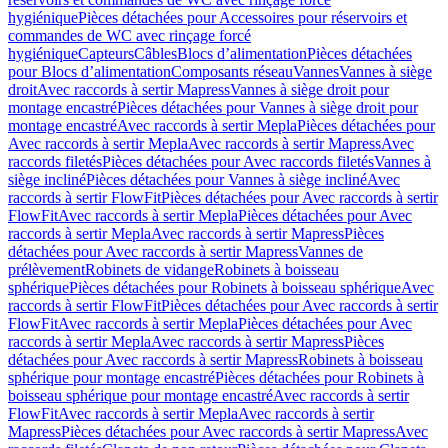
hygiénique
Pièces détachées pour Accessoires pour réservoirs et
commandes de WC avec rinçage forcé
hygiénique
Capteurs
Câbles
Blocs d’alimentation
Pièces détachées
pour Blocs d’alimentation
Composants réseau
Vannes
Vannes à siège
droit
Avec raccords à sertir Mapress
Vannes à siège droit pour
montage encastré
Pièces détachées pour Vannes à siège droit pour
montage encastré
Avec raccords à sertir Mepla
Pièces détachées pour
Avec raccords à sertir Mepla
Avec raccords à sertir Mapress
Avec
raccords filetés
Pièces détachées pour Avec raccords filetés
Vannes à
siège incliné
Pièces détachées pour Vannes à siège incliné
Avec
raccords à sertir FlowFit
Pièces détachées pour Avec raccords à sertir
FlowFit
Avec raccords à sertir Mepla
Pièces détachées pour Avec
raccords à sertir Mepla
Avec raccords à sertir Mapress
Pièces
détachées pour Avec raccords à sertir Mapress
Vannes de
prélèvement
Robinets de vidange
Robinets à boisseau
sphérique
Pièces détachées pour Robinets à boisseau sphérique
Avec
raccords à sertir FlowFit
Pièces détachées pour Avec raccords à sertir
FlowFit
Avec raccords à sertir Mepla
Pièces détachées pour Avec
raccords à sertir Mepla
Avec raccords à sertir Mapress
Pièces
détachées pour Avec raccords à sertir Mapress
Robinets à boisseau
sphérique pour montage encastré
Pièces détachées pour Robinets à
boisseau sphérique pour montage encastré
Avec raccords à sertir
FlowFit
Avec raccords à sertir Mepla
Avec raccords à sertir
Mapress
Pièces détachées pour Avec raccords à sertir Mapress
Avec