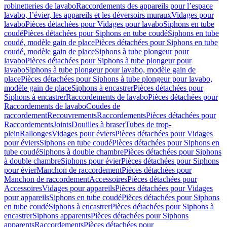
robinetteries de lavabo
Raccordements des appareils pour l’espace
lavabo, l’évier, les appareils et les déversoirs muraux
Vidages pour
lavabo
Pièces détachées pour Vidages pour lavabo
Siphons en tube
coudé
Pièces détachées pour Siphons en tube coudé
Siphons en tube
coudé, modèle gain de place
Pièces détachées pour Siphons en tube
coudé, modèle gain de place
Siphons à tube plongeur pour
lavabo
Pièces détachées pour Siphons à tube plongeur pour
lavabo
Siphons à tube plongeur pour lavabo, modèle gain de
place
Pièces détachées pour Siphons à tube plongeur pour lavabo,
modèle gain de place
Siphons à encastrer
Pièces détachées pour
Siphons à encastrer
Raccordements de lavabo
Pièces détachées pour
Raccordements de lavabo
Coudes de
raccordement
Recouvrements
Raccordements
Pièces détachées pour
Raccordements
Joints
Douilles à braser
Tubes de trop-
plein
Rallonges
Vidages pour éviers
Pièces détachées pour Vidages
pour éviers
Siphons en tube coudé
Pièces détachées pour Siphons en
tube coudé
Siphons à double chambre
Pièces détachées pour Siphons
à double chambre
Siphons pour évier
Pièces détachées pour Siphons
pour évier
Manchon de raccordement
Pièces détachées pour
Manchon de raccordement
Accessoires
Pièces détachées pour
Accessoires
Vidages pour appareils
Pièces détachées pour Vidages
pour appareils
Siphons en tube coudé
Pièces détachées pour Siphons
en tube coudé
Siphons à encastrer
Pièces détachées pour Siphons à
encastrer
Siphons apparents
Pièces détachées pour Siphons
apparents
Raccordements
Pièces détachées pour