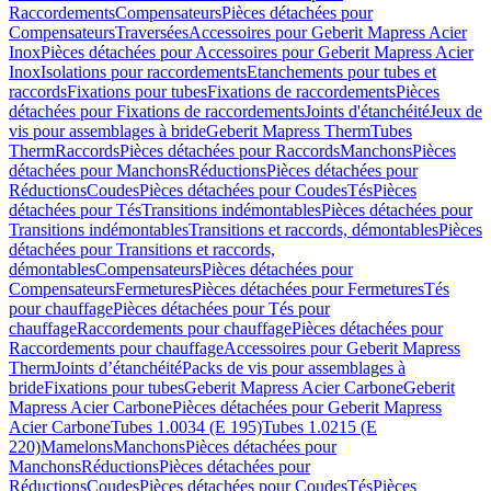
Raccordements
Compensateurs
Pièces détachées pour
Compensateurs
Traversées
Accessoires pour Geberit Mapress Acier
Inox
Pièces détachées pour Accessoires pour Geberit Mapress Acier
Inox
Isolations pour raccordements
Etanchements pour tubes et
raccords
Fixations pour tubes
Fixations de raccordements
Pièces
détachées pour Fixations de raccordements
Joints d'étanchéité
Jeux de
vis pour assemblages à bride
Geberit Mapress Therm
Tubes
Therm
Raccords
Pièces détachées pour Raccords
Manchons
Pièces
détachées pour Manchons
Réductions
Pièces détachées pour
Réductions
Coudes
Pièces détachées pour Coudes
Tés
Pièces
détachées pour Tés
Transitions indémontables
Pièces détachées pour
Transitions indémontables
Transitions et raccords, démontables
Pièces
détachées pour Transitions et raccords,
démontables
Compensateurs
Pièces détachées pour
Compensateurs
Fermetures
Pièces détachées pour Fermetures
Tés
pour chauffage
Pièces détachées pour Tés pour
chauffage
Raccordements pour chauffage
Pièces détachées pour
Raccordements pour chauffage
Accessoires pour Geberit Mapress
Therm
Joints d’étanchéité
Packs de vis pour assemblages à
bride
Fixations pour tubes
Geberit Mapress Acier Carbone
Geberit
Mapress Acier Carbone
Pièces détachées pour Geberit Mapress
Acier Carbone
Tubes 1.0034 (E 195)
Tubes 1.0215 (E
220)
Mamelons
Manchons
Pièces détachées pour
Manchons
Réductions
Pièces détachées pour
Réductions
Coudes
Pièces détachées pour Coudes
Tés
Pièces