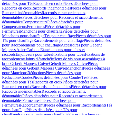
détachées pour Tés
Raccords en croix
Pièces détachées pour
Raccords en croix
Raccords indémontables
Pièces détachées pour
Raccords indémontables
Raccords et raccordements,
démontables
Pièces détachées pour Raccords et raccordements,
démontables
Compensateurs
Pièces détachées pour
Compensateurs
Fermetures
Pièces détachées pour
Fermetures
Manchons pour chauffage
Pièces détachées pour
Manchons pour chauffage
Tés pour chauffage
Pièces détachées pour
Tés pour chauffage
Raccordements pour chauffage
Pièces détachées
pour Raccordements pour chauffage
Accessoires pour Geberit
Mapress Acier Carbone
Etanchements pour tubes et
raccords
Enjoliveurs pour tubes
Fixations pour tubes
Fixations de
raccordements
Joints d'étanchéité
Jeux de vis pour assemblages à
bride
Geberit Mapress Cuivre
Geberit Mapress Cuivre
Pièces
détachées pour Geberit Mapress Cuivre
Manchons
Pièces détachées
pour Manchons
Réductions
Pièces détachées pour
Réductions
Coudes
Pièces détachées pour Coudes
Tés
Pièces
détachées pour Tés
Raccords en croix
Pièces détachées pour
Raccords en croix
Raccords indémontables
Pièces détachées pour
Raccords indémontables
Raccords et raccordements,
démontables
Pièces détachées pour Raccords et raccordements,
démontables
Fermetures
Pièces détachées pour
Fermetures
Raccordements
Pièces détachées pour Raccordements
Tés
pour chauffage
Pièces détachées pour Tés pour
chauffage
Raccordements pour chauffage
Pièces détachées pour