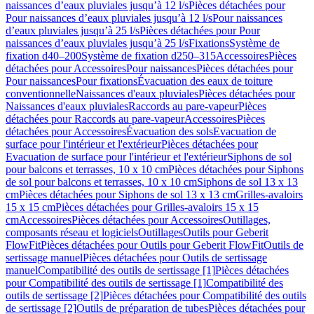
naissances d’eaux pluviales jusqu’à 12 l/s
Pièces détachées pour
Pour naissances d’eaux pluviales jusqu’à 12 l/s
Pour naissances
d’eaux pluviales jusqu’à 25 l/s
Pièces détachées pour Pour
naissances d’eaux pluviales jusqu’à 25 l/s
Fixations
Système de
fixation d40–200
Système de fixation d250–315
Accessoires
Pièces
détachées pour Accessoires
Pour naissances
Pièces détachées pour
Pour naissances
Pour fixations
Évacuation des eaux de toiture
conventionnelle
Naissances d'eaux pluviales
Pièces détachées pour
Naissances d'eaux pluviales
Raccords au pare-vapeur
Pièces
détachées pour Raccords au pare-vapeur
Accessoires
Pièces
détachées pour Accessoires
Évacuation des sols
Evacuation de
surface pour l'intérieur et l'extérieur
Pièces détachées pour
Evacuation de surface pour l'intérieur et l'extérieur
Siphons de sol
pour balcons et terrasses, 10 x 10 cm
Pièces détachées pour Siphons
de sol pour balcons et terrasses, 10 x 10 cm
Siphons de sol 13 x 13
cm
Pièces détachées pour Siphons de sol 13 x 13 cm
Grilles-avaloirs
15 x 15 cm
Pièces détachées pour Grilles-avaloirs 15 x 15
cm
Accessoires
Pièces détachées pour Accessoires
Outillages,
composants réseau et logiciels
Outillages
Outils pour Geberit
FlowFit
Pièces détachées pour Outils pour Geberit FlowFit
Outils de
sertissage manuel
Pièces détachées pour Outils de sertissage
manuel
Compatibilité des outils de sertissage [1]
Pièces détachées
pour Compatibilité des outils de sertissage [1]
Compatibilité des
outils de sertissage [2]
Pièces détachées pour Compatibilité des outils
de sertissage [2]
Outils de préparation de tubes
Pièces détachées pour