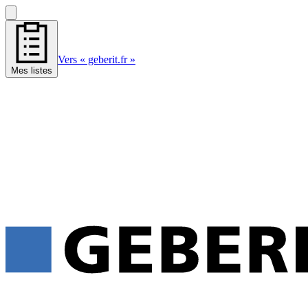
Vers « geberit.fr »
Mes listes