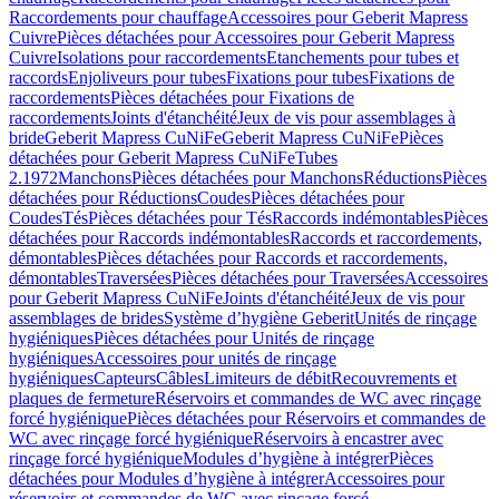
Raccordements pour chauffage
Accessoires pour Geberit Mapress
Cuivre
Pièces détachées pour Accessoires pour Geberit Mapress
Cuivre
Isolations pour raccordements
Etanchements pour tubes et
raccords
Enjoliveurs pour tubes
Fixations pour tubes
Fixations de
raccordements
Pièces détachées pour Fixations de
raccordements
Joints d'étanchéité
Jeux de vis pour assemblages à
bride
Geberit Mapress CuNiFe
Geberit Mapress CuNiFe
Pièces
détachées pour Geberit Mapress CuNiFe
Tubes
2.1972
Manchons
Pièces détachées pour Manchons
Réductions
Pièces
détachées pour Réductions
Coudes
Pièces détachées pour
Coudes
Tés
Pièces détachées pour Tés
Raccords indémontables
Pièces
détachées pour Raccords indémontables
Raccords et raccordements,
démontables
Pièces détachées pour Raccords et raccordements,
démontables
Traversées
Pièces détachées pour Traversées
Accessoires
pour Geberit Mapress CuNiFe
Joints d'étanchéité
Jeux de vis pour
assemblages de brides
Système d’hygiène Geberit
Unités de rinçage
hygiéniques
Pièces détachées pour Unités de rinçage
hygiéniques
Accessoires pour unités de rinçage
hygiéniques
Capteurs
Câbles
Limiteurs de débit
Recouvrements et
plaques de fermeture
Réservoirs et commandes de WC avec rinçage
forcé hygiénique
Pièces détachées pour Réservoirs et commandes de
WC avec rinçage forcé hygiénique
Réservoirs à encastrer avec
rinçage forcé hygiénique
Modules d’hygiène à intégrer
Pièces
détachées pour Modules d’hygiène à intégrer
Accessoires pour
réservoirs et commandes de WC avec rinçage forcé