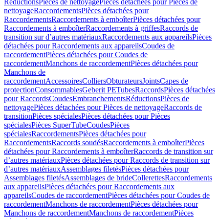
Réductions
Pièces de nettoyage
Pièces détachées pour Pièces de
nettoyage
Raccordements
Pièces détachées pour
Raccordements
Raccordements à emboîter
Pièces détachées pour
Raccordements à emboîter
Raccordements à griffes
Raccords de
transition sur d’autres matériaux
Raccordements aux appareils
Pièces
détachées pour Raccordements aux appareils
Coudes de
raccordement
Pièces détachées pour Coudes de
raccordement
Manchons de raccordement
Pièces détachées pour
Manchons de
raccordement
Accessoires
Colliers
Obturateurs
Joints
Capes de
protection
Consommables
Geberit PE
Tubes
Raccords
Pièces détachées
pour Raccords
Coudes
Embranchements
Réductions
Pièces de
nettoyage
Pièces détachées pour Pièces de nettoyage
Raccords de
transition
Pièces spéciales
Pièces détachées pour Pièces
spéciales
Pièces SuperTube
Coudes
Pièces
spéciales
Raccordements
Pièces détachées pour
Raccordements
Raccords soudés
Raccordements à emboîter
Pièces
détachées pour Raccordements à emboîter
Raccords de transition sur
d’autres matériaux
Pièces détachées pour Raccords de transition sur
d’autres matériaux
Assemblages filetés
Pièces détachées pour
Assemblages filetés
Assemblages de bride
Collerettes
Raccordements
aux appareils
Pièces détachées pour Raccordements aux
appareils
Coudes de raccordement
Pièces détachées pour Coudes de
raccordement
Manchons de raccordement
Pièces détachées pour
Manchons de raccordement
Manchons de raccordement
Pièces