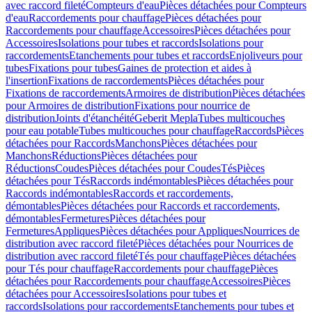
avec raccord fileté
Compteurs d'eau
Pièces détachées pour Compteurs
d'eau
Raccordements pour chauffage
Pièces détachées pour
Raccordements pour chauffage
Accessoires
Pièces détachées pour
Accessoires
Isolations pour tubes et raccords
Isolations pour
raccordements
Etanchements pour tubes et raccords
Enjoliveurs pour
tubes
Fixations pour tubes
Gaines de protection et aides à
l'insertion
Fixations de raccordements
Pièces détachées pour
Fixations de raccordements
Armoires de distribution
Pièces détachées
pour Armoires de distribution
Fixations pour nourrice de
distribution
Joints d'étanchéité
Geberit Mepla
Tubes multicouches
pour eau potable
Tubes multicouches pour chauffage
Raccords
Pièces
détachées pour Raccords
Manchons
Pièces détachées pour
Manchons
Réductions
Pièces détachées pour
Réductions
Coudes
Pièces détachées pour Coudes
Tés
Pièces
détachées pour Tés
Raccords indémontables
Pièces détachées pour
Raccords indémontables
Raccords et raccordements,
démontables
Pièces détachées pour Raccords et raccordements,
démontables
Fermetures
Pièces détachées pour
Fermetures
Appliques
Pièces détachées pour Appliques
Nourrices de
distribution avec raccord fileté
Pièces détachées pour Nourrices de
distribution avec raccord fileté
Tés pour chauffage
Pièces détachées
pour Tés pour chauffage
Raccordements pour chauffage
Pièces
détachées pour Raccordements pour chauffage
Accessoires
Pièces
détachées pour Accessoires
Isolations pour tubes et
raccords
Isolations pour raccordements
Etanchements pour tubes et