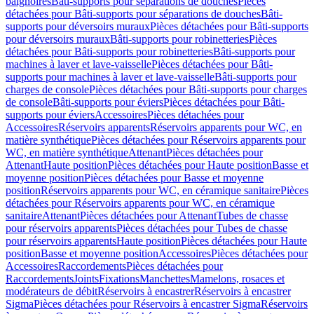
baignoires
Bâti-supports pour séparations de douches
Pièces
détachées pour Bâti-supports pour séparations de douches
Bâti-
supports pour déversoirs muraux
Pièces détachées pour Bâti-supports
pour déversoirs muraux
Bâti-supports pour robinetteries
Pièces
détachées pour Bâti-supports pour robinetteries
Bâti-supports pour
machines à laver et lave-vaisselle
Pièces détachées pour Bâti-
supports pour machines à laver et lave-vaisselle
Bâti-supports pour
charges de console
Pièces détachées pour Bâti-supports pour charges
de console
Bâti-supports pour éviers
Pièces détachées pour Bâti-
supports pour éviers
Accessoires
Pièces détachées pour
Accessoires
Réservoirs apparents
Réservoirs apparents pour WC, en
matière synthétique
Pièces détachées pour Réservoirs apparents pour
WC, en matière synthétique
Attenant
Pièces détachées pour
Attenant
Haute position
Pièces détachées pour Haute position
Basse et
moyenne position
Pièces détachées pour Basse et moyenne
position
Réservoirs apparents pour WC, en céramique sanitaire
Pièces
détachées pour Réservoirs apparents pour WC, en céramique
sanitaire
Attenant
Pièces détachées pour Attenant
Tubes de chasse
pour réservoirs apparents
Pièces détachées pour Tubes de chasse
pour réservoirs apparents
Haute position
Pièces détachées pour Haute
position
Basse et moyenne position
Accessoires
Pièces détachées pour
Accessoires
Raccordements
Pièces détachées pour
Raccordements
Joints
Fixations
Manchettes
Mamelons, rosaces et
modérateurs de débit
Réservoirs à encastrer
Réservoirs à encastrer
Sigma
Pièces détachées pour Réservoirs à encastrer Sigma
Réservoirs