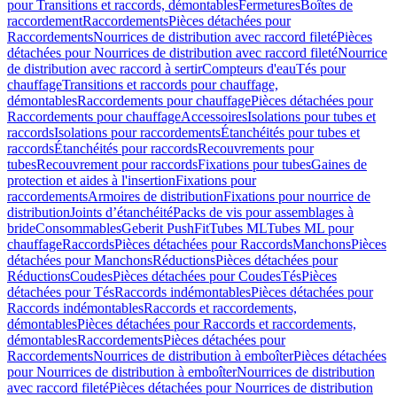
pour Transitions et raccords, démontables
Fermetures
Boîtes de
raccordement
Raccordements
Pièces détachées pour
Raccordements
Nourrices de distribution avec raccord fileté
Pièces
détachées pour Nourrices de distribution avec raccord fileté
Nourrice
de distribution avec raccord à sertir
Compteurs d'eau
Tés pour
chauffage
Transitions et raccords pour chauffage,
démontables
Raccordements pour chauffage
Pièces détachées pour
Raccordements pour chauffage
Accessoires
Isolations pour tubes et
raccords
Isolations pour raccordements
Étanchéités pour tubes et
raccords
Étanchéités pour raccords
Recouvrements pour
tubes
Recouvrement pour raccords
Fixations pour tubes
Gaines de
protection et aides à l'insertion
Fixations pour
raccordements
Armoires de distribution
Fixations pour nourrice de
distribution
Joints d’étanchéité
Packs de vis pour assemblages à
bride
Consommables
Geberit PushFit
Tubes ML
Tubes ML pour
chauffage
Raccords
Pièces détachées pour Raccords
Manchons
Pièces
détachées pour Manchons
Réductions
Pièces détachées pour
Réductions
Coudes
Pièces détachées pour Coudes
Tés
Pièces
détachées pour Tés
Raccords indémontables
Pièces détachées pour
Raccords indémontables
Raccords et raccordements,
démontables
Pièces détachées pour Raccords et raccordements,
démontables
Raccordements
Pièces détachées pour
Raccordements
Nourrices de distribution à emboîter
Pièces détachées
pour Nourrices de distribution à emboîter
Nourrices de distribution
avec raccord fileté
Pièces détachées pour Nourrices de distribution