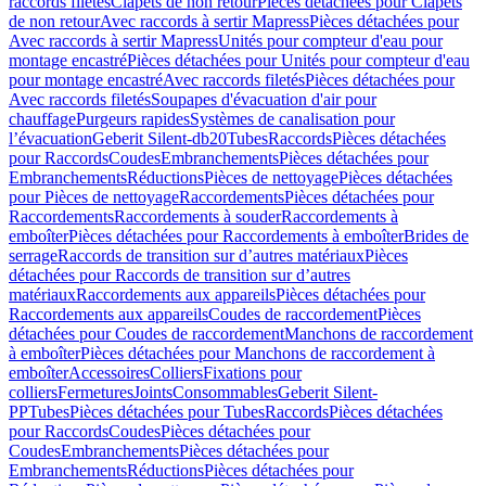
raccords filetés
Clapets de non retour
Pièces détachées pour Clapets
de non retour
Avec raccords à sertir Mapress
Pièces détachées pour
Avec raccords à sertir Mapress
Unités pour compteur d'eau pour
montage encastré
Pièces détachées pour Unités pour compteur d'eau
pour montage encastré
Avec raccords filetés
Pièces détachées pour
Avec raccords filetés
Soupapes d'évacuation d'air pour
chauffage
Purgeurs rapides
Systèmes de canalisation pour
l’évacuation
Geberit Silent-db20
Tubes
Raccords
Pièces détachées
pour Raccords
Coudes
Embranchements
Pièces détachées pour
Embranchements
Réductions
Pièces de nettoyage
Pièces détachées
pour Pièces de nettoyage
Raccordements
Pièces détachées pour
Raccordements
Raccordements à souder
Raccordements à
emboîter
Pièces détachées pour Raccordements à emboîter
Brides de
serrage
Raccords de transition sur d’autres matériaux
Pièces
détachées pour Raccords de transition sur d’autres
matériaux
Raccordements aux appareils
Pièces détachées pour
Raccordements aux appareils
Coudes de raccordement
Pièces
détachées pour Coudes de raccordement
Manchons de raccordement
à emboîter
Pièces détachées pour Manchons de raccordement à
emboîter
Accessoires
Colliers
Fixations pour
colliers
Fermetures
Joints
Consommables
Geberit Silent-
PP
Tubes
Pièces détachées pour Tubes
Raccords
Pièces détachées
pour Raccords
Coudes
Pièces détachées pour
Coudes
Embranchements
Pièces détachées pour
Embranchements
Réductions
Pièces détachées pour