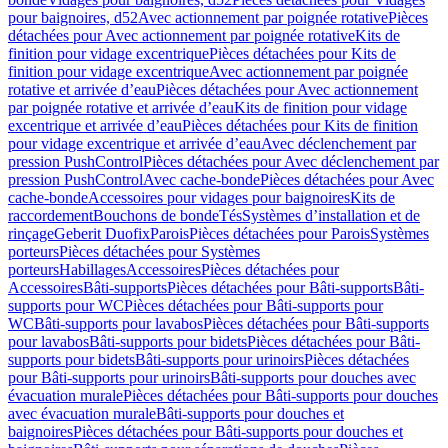
pour baignoires, d52
Avec actionnement par poignée rotative
Pièces
détachées pour Avec actionnement par poignée rotative
Kits de
finition pour vidage excentrique
Pièces détachées pour Kits de
finition pour vidage excentrique
Avec actionnement par poignée
rotative et arrivée d’eau
Pièces détachées pour Avec actionnement
par poignée rotative et arrivée d’eau
Kits de finition pour vidage
excentrique et arrivée d’eau
Pièces détachées pour Kits de finition
pour vidage excentrique et arrivée d’eau
Avec déclenchement par
pression PushControl
Pièces détachées pour Avec déclenchement par
pression PushControl
Avec cache-bonde
Pièces détachées pour Avec
cache-bonde
Accessoires pour vidages pour baignoires
Kits de
raccordement
Bouchons de bonde
Tés
Systèmes d’installation et de
rinçage
Geberit Duofix
Parois
Pièces détachées pour Parois
Systèmes
porteurs
Pièces détachées pour Systèmes
porteurs
Habillages
Accessoires
Pièces détachées pour
Accessoires
Bâti-supports
Pièces détachées pour Bâti-supports
Bâti-
supports pour WC
Pièces détachées pour Bâti-supports pour
WC
Bâti-supports pour lavabos
Pièces détachées pour Bâti-supports
pour lavabos
Bâti-supports pour bidets
Pièces détachées pour Bâti-
supports pour bidets
Bâti-supports pour urinoirs
Pièces détachées
pour Bâti-supports pour urinoirs
Bâti-supports pour douches avec
évacuation murale
Pièces détachées pour Bâti-supports pour douches
avec évacuation murale
Bâti-supports pour douches et
baignoires
Pièces détachées pour Bâti-supports pour douches et