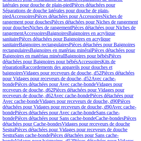
latérales pour douche de plain-pied
Pièces détachées pour
Séparations de douche latérales pour douche de plain-
pied
Accessoires
Pièces détachées pour Accessoires
Niches de
rangement pour douches
Pièces détachées pour Niches de rangement
pour douches
Niches de rangement
Pièces détachées pour Niches de
rangement
Accessoires
Baignoires
Baignoires en acrylique
sanitaire
Pièces détachées pour Baignoires en acrylique
sanitaire
Baignoires rectangulaires
Pièces détachées pour Baignoires
rectangulaires
Baignoires en matériau minéral
Pièces détachées pour
Baignoires en matériau minéral
Baignoires pour bébés
Pièces
détachées pour Baignoires pour bébés
Accessoires
Kits de
réparation
Raccordements des appareils pour douches et
baignoires
Vidages pour receveurs de douche, d52
Pièces détachées
pour Vidages pour receveurs de douche, d52
Avec cache-
bonde
Pièces détachées pour Avec cache-bonde
Vidages pour
receveurs de douche, d62
Pièces détachées pour Vidages pour
receveurs de douche, d62
Avec cache-bonde
Pièces détachées pour
Avec cache-bonde
Vidages pour receveurs de douche, d90
Pièces
détachées pour Vidages pour receveurs de douche, d90
Avec cache-
bonde
Pièces détachées pour Avec cache-bonde
Sans cache-
bonde
Pièces détachées pour Sans cache-bonde
Cache-bondes
Pièces
détachées pour Cache-bondes
Vidages pour receveurs de douche
Sestra
Pièces détachées pour Vidages pour receveurs de douche
Sestra
Sans cache-bonde
Pièces détachées pour Sans cache-
bonde
Vidages pour baignoires, d52
Pièces détachées pour Vidages