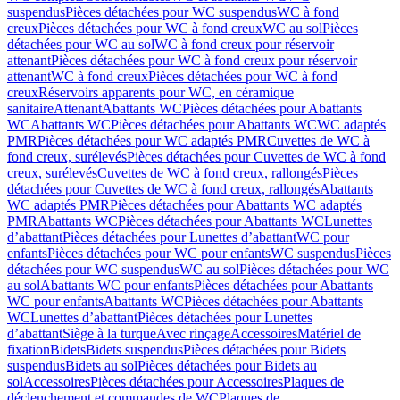
suspendus
Pièces détachées pour WC suspendus
WC à fond
creux
Pièces détachées pour WC à fond creux
WC au sol
Pièces
détachées pour WC au sol
WC à fond creux pour réservoir
attenant
Pièces détachées pour WC à fond creux pour réservoir
attenant
WC à fond creux
Pièces détachées pour WC à fond
creux
Réservoirs apparents pour WC, en céramique
sanitaire
Attenant
Abattants WC
Pièces détachées pour Abattants
WC
Abattants WC
Pièces détachées pour Abattants WC
WC adaptés
PMR
Pièces détachées pour WC adaptés PMR
Cuvettes de WC à
fond creux, surélevés
Pièces détachées pour Cuvettes de WC à fond
creux, surélevés
Cuvettes de WC à fond creux, rallongés
Pièces
détachées pour Cuvettes de WC à fond creux, rallongés
Abattants
WC adaptés PMR
Pièces détachées pour Abattants WC adaptés
PMR
Abattants WC
Pièces détachées pour Abattants WC
Lunettes
d’abattant
Pièces détachées pour Lunettes d’abattant
WC pour
enfants
Pièces détachées pour WC pour enfants
WC suspendus
Pièces
détachées pour WC suspendus
WC au sol
Pièces détachées pour WC
au sol
Abattants WC pour enfants
Pièces détachées pour Abattants
WC pour enfants
Abattants WC
Pièces détachées pour Abattants
WC
Lunettes d’abattant
Pièces détachées pour Lunettes
d’abattant
Siège à la turque
Avec rinçage
Accessoires
Matériel de
fixation
Bidets
Bidets suspendus
Pièces détachées pour Bidets
suspendus
Bidets au sol
Pièces détachées pour Bidets au
sol
Accessoires
Pièces détachées pour Accessoires
Plaques de
déclenchement et commandes de WC
Plaques de