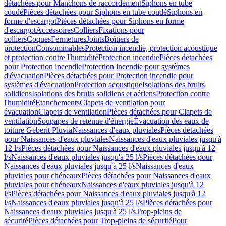
détachées pour Manchons de raccordement
Siphons en tube
coudé
Pièces détachées pour Siphons en tube coudé
Siphons en
forme d'escargot
Pièces détachées pour Siphons en forme
d'escargot
Accessoires
Colliers
Fixations pour
colliers
Coques
Fermetures
Joints
Boîtiers de
protection
Consommables
Protection incendie, protection acoustique
et protection contre l'humidité
Protection incendie
Pièces détachées
pour Protection incendie
Protection incendie pour systèmes
d'évacuation
Pièces détachées pour Protection incendie pour
systèmes d'évacuation
Protection acoustique
Isolations des bruits
solidiens
Isolations des bruits solidiens et aériens
Protection contre
l'humidité
Etanchements
Clapets de ventilation pour
évacuation
Clapets de ventilation
Pièces détachées pour Clapets de
ventilation
Soupapes de retenue d'énergie
Évacuation des eaux de
toiture Geberit Pluvia
Naissances d'eaux pluviales
Pièces détachées
pour Naissances d'eaux pluviales
Naissances d'eaux pluviales jusqu'à
12 l/s
Pièces détachées pour Naissances d'eaux pluviales jusqu'à 12
l/s
Naissances d'eaux pluviales jusqu'à 25 l/s
Pièces détachées pour
Naissances d'eaux pluviales jusqu'à 25 l/s
Naissances d'eaux
pluviales pour chéneaux
Pièces détachées pour Naissances d'eaux
pluviales pour chéneaux
Naissances d'eaux pluviales jusqu'à 12
l/s
Pièces détachées pour Naissances d'eaux pluviales jusqu'à 12
l/s
Naissances d'eaux pluviales jusqu'à 25 l/s
Pièces détachées pour
Naissances d'eaux pluviales jusqu'à 25 l/s
Trop-pleins de
sécurité
Pièces détachées pour Trop-pleins de sécurité
Pour