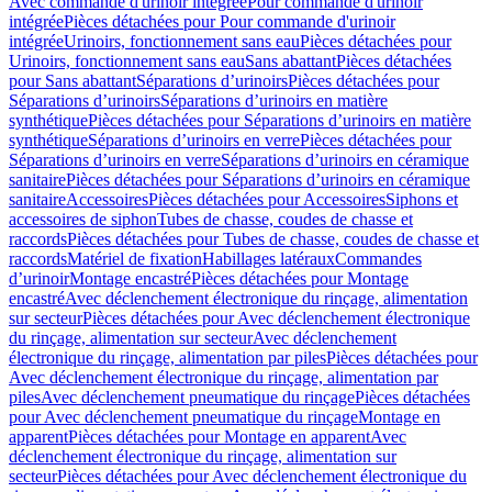
Avec commande d'urinoir intégrée
Pour commande d'urinoir
intégrée
Pièces détachées pour Pour commande d'urinoir
intégrée
Urinoirs, fonctionnement sans eau
Pièces détachées pour
Urinoirs, fonctionnement sans eau
Sans abattant
Pièces détachées
pour Sans abattant
Séparations d’urinoirs
Pièces détachées pour
Séparations d’urinoirs
Séparations d’urinoirs en matière
synthétique
Pièces détachées pour Séparations d’urinoirs en matière
synthétique
Séparations d’urinoirs en verre
Pièces détachées pour
Séparations d’urinoirs en verre
Séparations d’urinoirs en céramique
sanitaire
Pièces détachées pour Séparations d’urinoirs en céramique
sanitaire
Accessoires
Pièces détachées pour Accessoires
Siphons et
accessoires de siphon
Tubes de chasse, coudes de chasse et
raccords
Pièces détachées pour Tubes de chasse, coudes de chasse et
raccords
Matériel de fixation
Habillages latéraux
Commandes
dʼurinoir
Montage encastré
Pièces détachées pour Montage
encastré
Avec déclenchement électronique du rinçage, alimentation
sur secteur
Pièces détachées pour Avec déclenchement électronique
du rinçage, alimentation sur secteur
Avec déclenchement
électronique du rinçage, alimentation par piles
Pièces détachées pour
Avec déclenchement électronique du rinçage, alimentation par
piles
Avec déclenchement pneumatique du rinçage
Pièces détachées
pour Avec déclenchement pneumatique du rinçage
Montage en
apparent
Pièces détachées pour Montage en apparent
Avec
déclenchement électronique du rinçage, alimentation sur
secteur
Pièces détachées pour Avec déclenchement électronique du