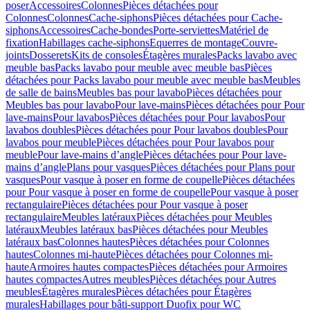
poser
Accessoires
Colonnes
Pièces détachées pour
Colonnes
Colonnes
Cache-siphons
Pièces détachées pour Cache-
siphons
Accessoires
Cache-bondes
Porte-serviettes
Matériel de
fixation
Habillages cache-siphons
Equerres de montage
Couvre-
joints
Dosserets
Kits de consoles
Étagères murales
Packs lavabo avec
meuble bas
Packs lavabo pour meuble avec meuble bas
Pièces
détachées pour Packs lavabo pour meuble avec meuble bas
Meubles
de salle de bains
Meubles bas pour lavabo
Pièces détachées pour
Meubles bas pour lavabo
Pour lave-mains
Pièces détachées pour Pour
lave-mains
Pour lavabos
Pièces détachées pour Pour lavabos
Pour
lavabos doubles
Pièces détachées pour Pour lavabos doubles
Pour
lavabos pour meuble
Pièces détachées pour Pour lavabos pour
meuble
Pour lave-mains d’angle
Pièces détachées pour Pour lave-
mains d’angle
Plans pour vasques
Pièces détachées pour Plans pour
vasques
Pour vasque à poser en forme de coupelle
Pièces détachées
pour Pour vasque à poser en forme de coupelle
Pour vasque à poser
rectangulaire
Pièces détachées pour Pour vasque à poser
rectangulaire
Meubles latéraux
Pièces détachées pour Meubles
latéraux
Meubles latéraux bas
Pièces détachées pour Meubles
latéraux bas
Colonnes hautes
Pièces détachées pour Colonnes
hautes
Colonnes mi-haute
Pièces détachées pour Colonnes mi-
haute
Armoires hautes compactes
Pièces détachées pour Armoires
hautes compactes
Autres meubles
Pièces détachées pour Autres
meubles
Étagères murales
Pièces détachées pour Étagères
murales
Habillages pour bâti-support Duofix pour WC