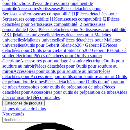
pour Bouchons d'essai de pression
Equipement de
contrôle
Accessoires
Sertisseuses
Pièces détachées pour
Sertisseuses
Sertisseuses compatibilité [1]
Pièces détachées pour
Sertisseuses compatibilité [1]
Sertisseuses compatibilité [2]
Pièces
détachées pour Sertisseuses compatibilité [2]
Sertisseuses
compatibilité [2XL]
Pièces détachées pour Sertisseuses compatibilité
[2XL]
Mallettes universelles
Pièces détachées pour Mallettes
universelles
Mallettes universelles
Pièces détachées pour Mallettes
universelles
Outils pour Geberit Silent-db20 / Geberit PE
Pièces
détachées pour Outils pour Geberit Silent-db20 / Geberit PE
Outils à
souder électrique
Pièces détachées pour Outils à souder
électrique
Accessoires pour outillage à souder électrique
Outils pour
soudure au miroir
Pièces détachées pour Outils pour soudure au
miroir
Accessoires pour outils pour soudure au miroir
Pièces
détachées pour Accessoires pour outils pour soudure au miroir
Outils
de préparation de tubes
Pièces détachées pour Outils de préparation
de tubes
Accessoires pour outils de préparation de tubes
Pièces
détachées pour Accessoires pour outils de préparation de tubes
Aides
à la commande
Télécommandes
Catégories de produits
Lignes de salle de bains
Nouveautés