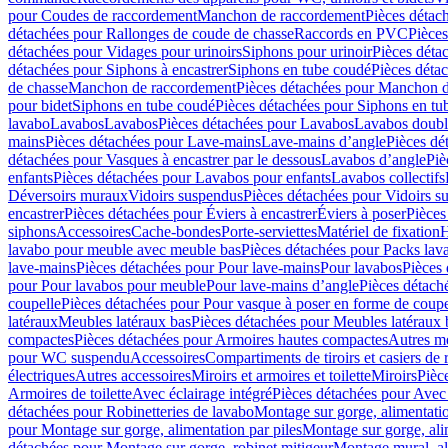
pour Coudes de raccordement
Manchon de raccordement
Pièces détac
détachées pour Rallonges de coude de chasse
Raccords en PVC
Pièce
détachées pour Vidages pour urinoirs
Siphons pour urinoir
Pièces déta
détachées pour Siphons à encastrer
Siphons en tube coudé
Pièces déta
de chasse
Manchon de raccordement
Pièces détachées pour Manchon 
pour bidet
Siphons en tube coudé
Pièces détachées pour Siphons en tu
lavabo
Lavabos
Lavabos
Pièces détachées pour Lavabos
Lavabos doubl
mains
Pièces détachées pour Lave-mains
Lave-mains d’angle
Pièces dé
détachées pour Vasques à encastrer par le dessous
Lavabos d’angle
Piè
enfants
Pièces détachées pour Lavabos pour enfants
Lavabos collectifs
Déversoirs muraux
Vidoirs suspendus
Pièces détachées pour Vidoirs s
encastrer
Pièces détachées pour Éviers à encastrer
Éviers à poser
Pièces
siphons
Accessoires
Cache-bondes
Porte-serviettes
Matériel de fixation
H
lavabo pour meuble avec meuble bas
Pièces détachées pour Packs la
lave-mains
Pièces détachées pour Pour lave-mains
Pour lavabos
Pièces
pour Pour lavabos pour meuble
Pour lave-mains d’angle
Pièces détach
coupelle
Pièces détachées pour Pour vasque à poser en forme de coupe
latéraux
Meubles latéraux bas
Pièces détachées pour Meubles latéraux 
compactes
Pièces détachées pour Armoires hautes compactes
Autres m
pour WC suspendu
Accessoires
Compartiments de tiroirs et casiers de
électriques
Autres accessoires
Miroirs et armoires et toilette
Miroirs
Pièc
Armoires de toilette
Avec éclairage intégré
Pièces détachées pour Avec 
détachées pour Robinetteries de lavabo
Montage sur gorge, alimentatio
pour Montage sur gorge, alimentation par piles
Montage sur gorge, ali
détachées pour Montage sur gorge, robinet mitigeur
Montage mural, al