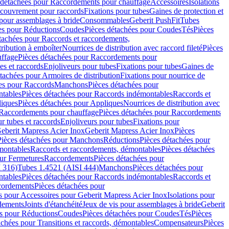
 détachées pour Raccordements pour chauffage
Accessoires
Isolations
couvrement pour raccords
Fixations pour tubes
Gaines de protection et
 pour assemblages à bride
Consommables
Geberit PushFit
Tubes
es pour Réductions
Coudes
Pièces détachées pour Coudes
Tés
Pièces
tachées pour Raccords et raccordements,
tribution à emboîter
Nourrices de distribution avec raccord fileté
Pièces
ffage
Pièces détachées pour Raccordements pour
s et raccords
Enjoliveurs pour tubes
Fixations pour tubes
Gaines de
tachées pour Armoires de distribution
Fixations pour nourrice de
es pour Raccords
Manchons
Pièces détachées pour
tables
Pièces détachées pour Raccords indémontables
Raccords et
iques
Pièces détachées pour Appliques
Nourrices de distribution avec
Raccordements pour chauffage
Pièces détachées pour Raccordements
 tubes et raccords
Enjoliveurs pour tubes
Fixations pour
eberit Mapress Acier Inox
Geberit Mapress Acier Inox
Pièces
Pièces détachées pour Manchons
Réductions
Pièces détachées pour
montables
Raccords et raccordements, démontables
Pièces détachées
ur Fermetures
Raccordements
Pièces détachées pour
 316)
Tubes 1.4521 (AISI 444)
Manchons
Pièces détachées pour
tables
Pièces détachées pour Raccords indémontables
Raccords et
ordements
Pièces détachées pour
s pour Accessoires pour Geberit Mapress Acier Inox
Isolations pour
rdements
Joints d'étanchéité
Jeux de vis pour assemblages à bride
Geberit
s pour Réductions
Coudes
Pièces détachées pour Coudes
Tés
Pièces
achées pour Transitions et raccords, démontables
Compensateurs
Pièces