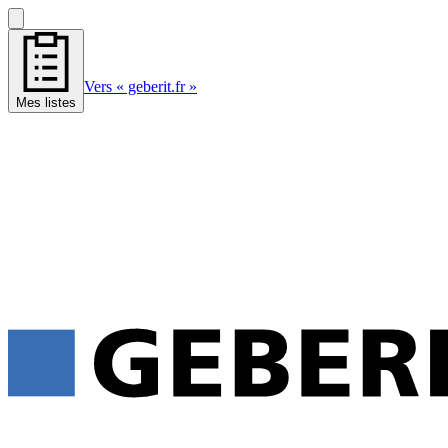
Vers « geberit.fr »
Mes listes