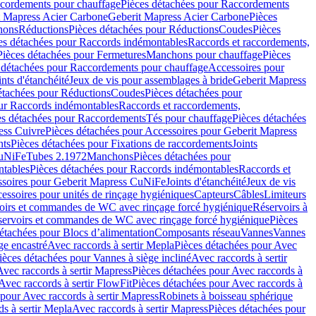
cordements pour chauffage
Pièces détachées pour Raccordements
t Mapress Acier Carbone
Geberit Mapress Acier Carbone
Pièces
hons
Réductions
Pièces détachées pour Réductions
Coudes
Pièces
es détachées pour Raccords indémontables
Raccords et raccordements,
Pièces détachées pour Fermetures
Manchons pour chauffage
Pièces
 détachées pour Raccordements pour chauffage
Accessoires pour
ints d'étanchéité
Jeux de vis pour assemblages à bride
Geberit Mapress
étachées pour Réductions
Coudes
Pièces détachées pour
ur Raccords indémontables
Raccords et raccordements,
es détachées pour Raccordements
Tés pour chauffage
Pièces détachées
ess Cuivre
Pièces détachées pour Accessoires pour Geberit Mapress
nts
Pièces détachées pour Fixations de raccordements
Joints
CuNiFe
Tubes 2.1972
Manchons
Pièces détachées pour
tables
Pièces détachées pour Raccords indémontables
Raccords et
soires pour Geberit Mapress CuNiFe
Joints d'étanchéité
Jeux de vis
essoires pour unités de rinçage hygiéniques
Capteurs
Câbles
Limiteurs
voirs et commandes de WC avec rinçage forcé hygiénique
Réservoirs à
éservoirs et commandes de WC avec rinçage forcé hygiénique
Pièces
étachées pour Blocs d’alimentation
Composants réseau
Vannes
Vannes
ge encastré
Avec raccords à sertir Mepla
Pièces détachées pour Avec
ièces détachées pour Vannes à siège incliné
Avec raccords à sertir
Avec raccords à sertir Mapress
Pièces détachées pour Avec raccords à
Avec raccords à sertir FlowFit
Pièces détachées pour Avec raccords à
 pour Avec raccords à sertir Mapress
Robinets à boisseau sphérique
s à sertir Mepla
Avec raccords à sertir Mapress
Pièces détachées pour