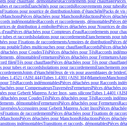
cords pour chauffage, démontables
Raccordements pour chauffage
Pièces
ubes et raccords
Étanchéités pour raccords
Recouvrements pour tubes
Re
on
Fixations pour nourrice de distribution
Joints d’étanchéité
Packs de vis
ds
Manchons
Pièces détachées pour Manchons
Réductions
Pièces détaché
ccords indémontables
Raccords et raccordements, démontables
Pièces dé
rrices de distribution à emboîter
Pièces détachées pour Nourrices de dis
 d'eau
Pièces détachées pour Compteurs d'eau
Raccordements pour chau
r tubes et raccords
Isolations pour raccordements
Etanchements pour tube
chées pour Fixations de raccordements
Armoires de distribution
Pièces dé
eau potable
Tubes multicouches pour chauffage
Raccords
Pièces détaché
 détachées pour Coudes
Tés
Pièces détachées pour Tés
Raccords indémon
rdements, démontables
Fermetures
Pièces détachées pour Fermetures
Appl
ord fileté
Tés pour chauffage
Pièces détachées pour Tés pour chauffage
ns pour tubes et raccords
Isolations pour raccordements
Etanchements pour
raccordements
Joints d'étanchéité
Jeux de vis pour assemblages de brides
G
ubes 1.4521 (AISI 444)
Tubes 1.4301 (AISI 304)
Mamelons
Manchons
 pour Tés
Raccords indémontables
Pièces détachées pour Raccords indé
détachées pour Compensateurs
Traversées
Fermetures
Pièces détachées po
hées pour Geberit Mapress Acier Inox, sans silicone
Tubes 1.4401 (AISI
 détachées pour Coudes
Tés
Pièces détachées pour Tés
Raccords indémon
rdements, démontables
Fermetures
Pièces détachées pour Fermetures
Racc
raversées
Accessoires pour Geberit Mapress Acier Inox
Pièces détachée
es
Fixations de raccordements
Pièces détachées pour Fixations de racco
s
Manchons
Pièces détachées pour Manchons
Réductions
Pièces détachée
ransitions indémontables
Transitions et raccords, démontables
Pièces dét