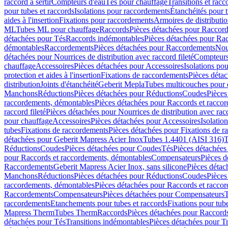
raccord à sertir
Compteurs d'eau
Tés pour chauffage
Transitions et rac
pour tubes et raccords
Isolations pour raccordements
Étanchéités pour t
aides à l'insertion
Fixations pour raccordements
Armoires de distributi
ML
Tubes ML pour chauffage
Raccords
Pièces détachées pour Raccor
détachées pour Tés
Raccords indémontables
Pièces détachées pour Ra
démontables
Raccordements
Pièces détachées pour Raccordements
Nou
détachées pour Nourrices de distribution avec raccord fileté
Compteurs
chauffage
Accessoires
Pièces détachées pour Accessoires
Isolations pou
protection et aides à l'insertion
Fixations de raccordements
Pièces déta
distribution
Joints d'étanchéité
Geberit Mepla
Tubes multicouches pour 
Manchons
Réductions
Pièces détachées pour Réductions
Coudes
Pièces
raccordements, démontables
Pièces détachées pour Raccords et racco
raccord fileté
Pièces détachées pour Nourrices de distribution avec racc
pour chauffage
Accessoires
Pièces détachées pour Accessoires
Isolatio
tubes
Fixations de raccordements
Pièces détachées pour Fixations de 
détachées pour Geberit Mapress Acier Inox
Tubes 1.4401 (AISI 316)
T
Réductions
Coudes
Pièces détachées pour Coudes
Tés
Pièces détachées
pour Raccords et raccordements, démontables
Compensateurs
Pièces 
Raccordements
Geberit Mapress Acier Inox, sans silicone
Pièces détac
Manchons
Réductions
Pièces détachées pour Réductions
Coudes
Pièces
raccordements, démontables
Pièces détachées pour Raccords et racco
Raccordements
Compensateurs
Pièces détachées pour Compensateurs
T
raccordements
Etanchements pour tubes et raccords
Fixations pour tub
Mapress Therm
Tubes Therm
Raccords
Pièces détachées pour Raccord
détachées pour Tés
Transitions indémontables
Pièces détachées pour T