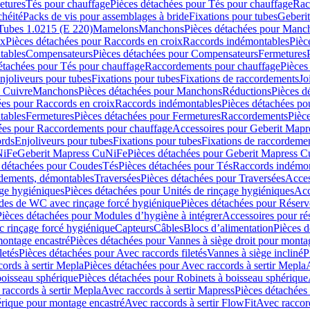
etures
Tés pour chauffage
Pièces détachées pour Tés pour chauffage
Rac
chéité
Packs de vis pour assemblages à bride
Fixations pour tubes
Geberi
Tubes 1.0215 (E 220)
Mamelons
Manchons
Pièces détachées pour Manc
ix
Pièces détachées pour Raccords en croix
Raccords indémontables
Pièc
tables
Compensateurs
Pièces détachées pour Compensateurs
Fermetures
étachées pour Tés pour chauffage
Raccordements pour chauffage
Pièces
njoliveurs pour tubes
Fixations pour tubes
Fixations de raccordements
Jo
s Cuivre
Manchons
Pièces détachées pour Manchons
Réductions
Pièces d
ées pour Raccords en croix
Raccords indémontables
Pièces détachées po
tables
Fermetures
Pièces détachées pour Fermetures
Raccordements
Pièc
ées pour Raccordements pour chauffage
Accessoires pour Geberit Mapr
ords
Enjoliveurs pour tubes
Fixations pour tubes
Fixations de raccordeme
NiFe
Geberit Mapress CuNiFe
Pièces détachées pour Geberit Mapress 
 détachées pour Coudes
Tés
Pièces détachées pour Tés
Raccords indémon
rdements, démontables
Traversées
Pièces détachées pour Traversées
Acces
age hygiéniques
Pièces détachées pour Unités de rinçage hygiéniques
Acc
des de WC avec rinçage forcé hygiénique
Pièces détachées pour Réser
Pièces détachées pour Modules d’hygiène à intégrer
Accessoires pour r
 rinçage forcé hygiénique
Capteurs
Câbles
Blocs d’alimentation
Pièces d
montage encastré
Pièces détachées pour Vannes à siège droit pour monta
letés
Pièces détachées pour Avec raccords filetés
Vannes à siège incliné
P
ords à sertir Mepla
Pièces détachées pour Avec raccords à sertir Mepla
boisseau sphérique
Pièces détachées pour Robinets à boisseau sphérique
raccords à sertir Mepla
Avec raccords à sertir Mapress
Pièces détachées
érique pour montage encastré
Avec raccords à sertir FlowFit
Avec raccord