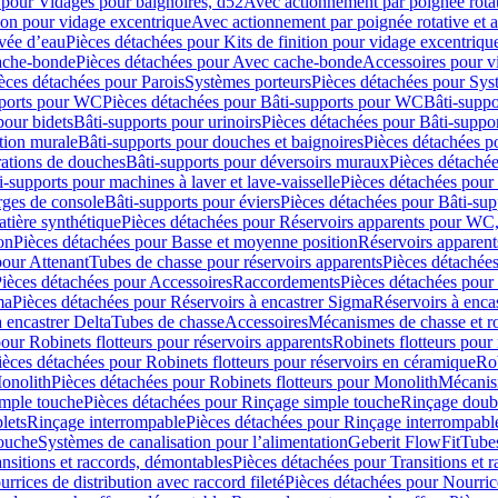
 pour Vidages pour baignoires, d52
Avec actionnement par poignée rota
tion pour vidage excentrique
Avec actionnement par poignée rotative et a
ivée d’eau
Pièces détachées pour Kits de finition pour vidage excentrique
ache-bonde
Pièces détachées pour Avec cache-bonde
Accessoires pour v
èces détachées pour Parois
Systèmes porteurs
Pièces détachées pour Sys
pports pour WC
Pièces détachées pour Bâti-supports pour WC
Bâti-suppo
pour bidets
Bâti-supports pour urinoirs
Pièces détachées pour Bâti-suppor
tion murale
Bâti-supports pour douches et baignoires
Pièces détachées p
rations de douches
Bâti-supports pour déversoirs muraux
Pièces détaché
i-supports pour machines à laver et lave-vaisselle
Pièces détachées pour 
rges de console
Bâti-supports pour éviers
Pièces détachées pour Bâti-sup
tière synthétique
Pièces détachées pour Réservoirs apparents pour WC,
on
Pièces détachées pour Basse et moyenne position
Réservoirs apparent
pour Attenant
Tubes de chasse pour réservoirs apparents
Pièces détachées
ièces détachées pour Accessoires
Raccordements
Pièces détachées pou
ma
Pièces détachées pour Réservoirs à encastrer Sigma
Réservoirs à enc
 encastrer Delta
Tubes de chasse
Accessoires
Mécanismes de chasse et rob
our Robinets flotteurs pour réservoirs apparents
Robinets flotteurs pour 
ièces détachées pour Robinets flotteurs pour réservoirs en céramique
Rob
Monolith
Pièces détachées pour Robinets flotteurs pour Monolith
Mécanis
imple touche
Pièces détachées pour Rinçage simple touche
Rinçage doub
lets
Rinçage interrompable
Pièces détachées pour Rinçage interrompabl
touche
Systèmes de canalisation pour l’alimentation
Geberit FlowFit
Tube
nsitions et raccords, démontables
Pièces détachées pour Transitions et 
rrices de distribution avec raccord fileté
Pièces détachées pour Nourrice