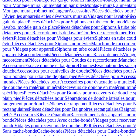
pour Montage mural, alimentation par piles
Montage mural, alimentati
Montage mural, robinet mélangeur
Accessoires
Pièces détachées pour 
l’évier, les appareils et les déversoirs muraux
Vidages pour lavabo
Pièc
gain de place
Pièces détachées pour Siphons en tube coudé, modèle ga
lavabo, modèle gain de place
Pièces détachées pour Siphons à tube pl
détachées pour Raccordements de lavabo
Coudes de raccordement
Rec
éviers
Pièces détachées pour Vidages pour éviers
Siphons en tube cou
évier
Pièces détachées pour Siphons pour évier
Manchon de raccordem
pour Vidages pour appareils
Siphons en tube coudé
Pièces détachées p
apparents
Raccordements
Pièces détachées pour Raccordements
Vidage
raccordement
Pièces détachées pour Coudes de raccordement
Manchon
Accessoires
Espace douche et baignoire
Douches
Évacuation des sols 
douche
Accessoires pour canivelles de douche
Pièces détachées pour A
pour bondes pour douche de plain-pied
Pièces détachées pour Accesso
murales
Pièces détachées pour Accessoires pour évacuations murales
R
de douche en matériau minéral
Receveurs de douche en matériau miné
spécifiques
Pièces détachées pour Bondes pour receveurs de douche s
plain-pied
Pièces détachées pour Séparations de douche latérales pour
rangement pour douches
Niches de rangement
Pièces détachées pour 
rectangulaires
Pièces détachées pour Baignoires rectangulaires
Baignoi
bébés
Accessoires
Kits de réparation
Raccordements des appareils pour 
bonde
Pièces détachées pour Avec cache-bonde
Vidages pour receveur
bonde
Vidages pour receveurs de douche, d90
Pièces détachées pour 
Sans cache-bonde
Cache-bondes
Pièces détachées pour Cache-bondes