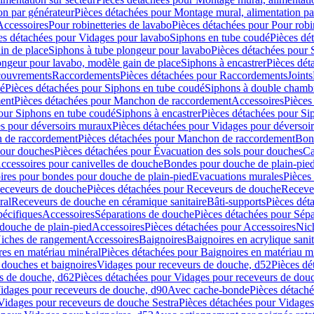
on par générateur
Pièces détachées pour Montage mural, alimentation pa
Accessoires
Pour robinetteries de lavabo
Pièces détachées pour Pour robi
es détachées pour Vidages pour lavabo
Siphons en tube coudé
Pièces dé
in de place
Siphons à tube plongeur pour lavabo
Pièces détachées pour 
ongeur pour lavabo, modèle gain de place
Siphons à encastrer
Pièces dét
ouvrements
Raccordements
Pièces détachées pour Raccordements
Joints
dé
Pièces détachées pour Siphons en tube coudé
Siphons à double chamb
ent
Pièces détachées pour Manchon de raccordement
Accessoires
Pièces
our Siphons en tube coudé
Siphons à encastrer
Pièces détachées pour Sip
s pour déversoirs muraux
Pièces détachées pour Vidages pour déversoi
 de raccordement
Pièces détachées pour Manchon de raccordement
Bon
pour douches
Pièces détachées pour Évacuation des sols pour douches
Ca
ccessoires pour canivelles de douche
Bondes pour douche de plain-pie
ires pour bondes pour douche de plain-pied
Evacuations murales
Pièces
eceveurs de douche
Pièces détachées pour Receveurs de douche
Receve
ral
Receveurs de douche en céramique sanitaire
Bâti-supports
Pièces dét
pécifiques
Accessoires
Séparations de douche
Pièces détachées pour Sép
 douche de plain-pied
Accessoires
Pièces détachées pour Accessoires
Nic
Niches de rangement
Accessoires
Baignoires
Baignoires en acrylique sanit
res en matériau minéral
Pièces détachées pour Baignoires en matériau m
douches et baignoires
Vidages pour receveurs de douche, d52
Pièces dé
s de douche, d62
Pièces détachées pour Vidages pour receveurs de dou
Vidages pour receveurs de douche, d90
Avec cache-bonde
Pièces détach
Vidages pour receveurs de douche Sestra
Pièces détachées pour Vidages