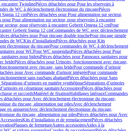
à encastrer Twinline
Pièces détachées pour Pour les réservoirs à
es de WC à déclenchement électronique du rinçage
Pièces
rit Sigma 12 cm
Pièces détachées pour Pour alimentation sur secteur,
 pour Pour alimentation sur secteur, pour réservoirs à encastrer
ur secteur, pour réservoirs à encastrer Geberit Omega 12 cm
Pour
encastrer Geberit Sigma 12 cm
Commandes de WC avec déclenchement
ièces détachées pour Pour rinçage double touche
Pour rinçage simple
mandes de WC
Kits d’installation
Pièces détachées pour Kits
nt électronique du rinçage
Pour commandes de WC à déclenchement
anitaires pour WC
Pour WC suspendus
Pièces détachées pour Pour
sanitaires pour bidets
Pièces détachées pour Panneaux sanitaires pour
ec bride
Pièces détachées pour Urinoirs, fonctionnement avec rinçage,
 fonctionnement avec rinçage, sans bride
Pour commande d’urinoir
étachées pour Avec commande d'urinoir intégrée
Pour commande
fonctionnement sans eau
Sans abattant
Pièces détachées pour Sans
 Séparations d’urinoirs en matière synthétique
Séparations d’urinoirs
d’urinoirs en céramique sanitaire
Accessoires
Pièces détachées pour
chasse et raccords
Matériel de fixation
Habillages latéraux
Commandes
es détachées pour Avec déclenchement électronique du rinçage,
ique du rinçage, alimentation par piles
Avec déclenchement
age en apparent
Avec déclenchement électronique du rinçage,
onique du rinçage, alimentation par piles
Pièces détachées pour Avec
 Accessoires
Kits d’installation et de remplacement
Pièces détachées
novation
Plaques de fermeture
Autres accessoires
Aides à la
ur WC et vidoirs suspendus
Coudes de raccordement
Pièces détachées