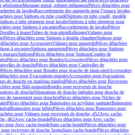
r générateur
Montage mural, robinet mélangeur
Pièces détachées pour
netteries de lavabo
Raccordements des appareils pour l’espace lavabo,
tachées pour Siphons en tube coudé
Siphons en tube coudé, modèle
Siphons à tube plongeur pour lavabo
Siphons à tube plongeur pour
achées pour Siphons à encastrer
Raccordements de lavabo
Pièces
Douilles à braser
Tubes de trop-plein
Rallonges
Vidages pour
re
Pièces détachées pour Siphons à double chambre
Siphons pour
 détachées pour Accessoires
Vidages pour appareils
Pièces détachées
hons à encastrer
Siphons apparents
Pièces détachées pour Siphons
rs muraux
Siphons
Pièces détachées pour Siphons
Coudes de
des
Pièces détachées pour Bondes
Accessoires
Pièces détachées pour
nivelles de douche
Pièces détachées pour Canivelles de
d
Pièces détachées pour Bondes pour douche de plain-pied
Accessoires
 détachées pour Evacuations murales
Accessoires pour évacuations
urs de douche en matériau minéral
Pièces détachées pour Receveurs
achées pour Bâti-supports
Bondes pour receveurs de douche
arations de douche
Séparations de douche latérales pour douche de
hes de rangement pour douches
Pièces détachées pour Niches de
aire
Pièces détachées pour Baignoires en acrylique sanitaire
Baignoires
inéral
Baignoires pour bébés
Pièces détachées pour Baignoires pour
tachées pour Vidages pour receveurs de douche, d52
Avec cache-
che, d62
Avec cache-bonde
Pièces détachées pour Avec cache-
ées pour Avec cache-bonde
Sans cache-bonde
Pièces détachées pour
 pour receveurs de douche Sestra
Sans cache-bonde
Pièces détachées