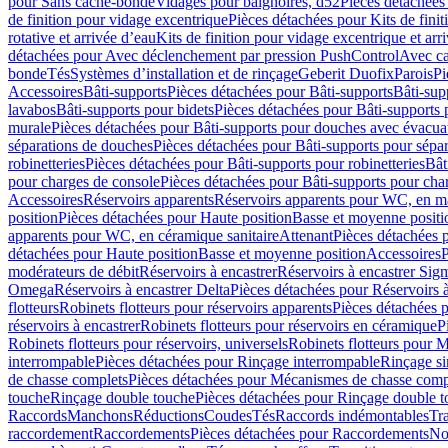
pour Sans cache-bonde
Vidages pour baignoires, d52
Pièces détachées
de finition pour vidage excentrique
Pièces détachées pour Kits de fini
rotative et arrivée d’eau
Kits de finition pour vidage excentrique et arr
détachées pour Avec déclenchement par pression PushControl
Avec c
bonde
Tés
Systèmes d’installation et de rinçage
Geberit Duofix
Parois
Pi
Accessoires
Bâti-supports
Pièces détachées pour Bâti-supports
Bâti-su
lavabos
Bâti-supports pour bidets
Pièces détachées pour Bâti-supports 
murale
Pièces détachées pour Bâti-supports pour douches avec évacua
séparations de douches
Pièces détachées pour Bâti-supports pour sépa
robinetteries
Pièces détachées pour Bâti-supports pour robinetteries
Bât
pour charges de console
Pièces détachées pour Bâti-supports pour cha
Accessoires
Réservoirs apparents
Réservoirs apparents pour WC, en ma
position
Pièces détachées pour Haute position
Basse et moyenne positi
apparents pour WC, en céramique sanitaire
Attenant
Pièces détachées 
détachées pour Haute position
Basse et moyenne position
Accessoires
P
modérateurs de débit
Réservoirs à encastrer
Réservoirs à encastrer Sig
Omega
Réservoirs à encastrer Delta
Pièces détachées pour Réservoirs à
flotteurs
Robinets flotteurs pour réservoirs apparents
Pièces détachées p
réservoirs à encastrer
Robinets flotteurs pour réservoirs en céramique
P
Robinets flotteurs pour réservoirs, universels
Robinets flotteurs pour 
interrompable
Pièces détachées pour Rinçage interrompable
Rinçage s
de chasse complets
Pièces détachées pour Mécanismes de chasse comp
touche
Rinçage double touche
Pièces détachées pour Rinçage double 
Raccords
Manchons
Réductions
Coudes
Tés
Raccords indémontables
Tra
raccordement
Raccordements
Pièces détachées pour Raccordements
Nou