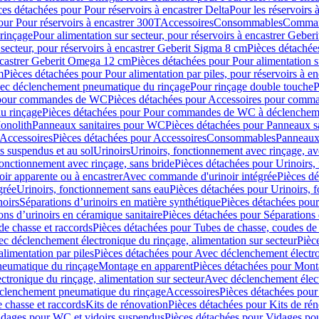
ces détachées pour Pour réservoirs à encastrer Delta
Pour les réservoirs 
our Pour réservoirs à encastrer 300T
Accessoires
Consommables
Command
rinçage
Pour alimentation sur secteur, pour réservoirs à encastrer Gebe
 secteur, pour réservoirs à encastrer Geberit Sigma 8 cm
Pièces détachées
encastrer Geberit Omega 12 cm
Pièces détachées pour Pour alimentation s
m
Pièces détachées pour Pour alimentation par piles, pour réservoirs à 
c déclenchement pneumatique du rinçage
Pour rinçage double touche
P
 pour commandes de WC
Pièces détachées pour Accessoires pour com
u rinçage
Pièces détachées pour Pour commandes de WC à déclencheme
onolith
Panneaux sanitaires pour WC
Pièces détachées pour Panneaux s
Accessoires
Pièces détachées pour Accessoires
Consommables
Panneaux 
s suspendus et au sol
Urinoirs
Urinoirs, fonctionnement avec rinçage, av
fonctionnement avec rinçage, sans bride
Pièces détachées pour Urinoirs,
ir apparente ou à encastrer
Avec commande d'urinoir intégrée
Pièces d
grée
Urinoirs, fonctionnement sans eau
Pièces détachées pour Urinoirs, 
noirs
Séparations d’urinoirs en matière synthétique
Pièces détachées pour
ons d’urinoirs en céramique sanitaire
Pièces détachées pour Séparations 
de chasse et raccords
Pièces détachées pour Tubes de chasse, coudes de 
c déclenchement électronique du rinçage, alimentation sur secteur
Pièc
limentation par piles
Pièces détachées pour Avec déclenchement électron
neumatique du rinçage
Montage en apparent
Pièces détachées pour Mont
tronique du rinçage, alimentation sur secteur
Avec déclenchement électr
clenchement pneumatique du rinçage
Accessoires
Pièces détachées pour
 chasse et raccords
Kits de rénovation
Pièces détachées pour Kits de ré
dages pour WC et vidoirs suspendus
Pièces détachées pour Vidages po