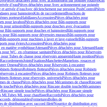
tive
Pièces détachées pour Avec actionnement par poignée rotative
Kits
rrivée d’eau
Pièces détachées pour Avec actionnement par poignée
 et arrivée d’eau
Avec déclenchement par pression PushControl
Pièces
idages pour baignoires
Kits de raccordement
Bouchons de
tèmes porteurs
Habillages
Accessoires
Pièces détachées pour
rts pour lavabos
Pièces détachées pour Bâti-supports pour
ts pour urinoirs
Bâti-supports pour douches avec évacuation
our Bâti-supports pour douches et baignoires
Bâti-supports pour
es pour Bâti-supports pour déversoirs muraux
Bâti-supports pour
Bâti-supports pour machines à laver et lave-vaisselle
Bâti-supports
ports pour éviers
Accessoires
Pièces détachées pour
 en matière synthétique
Attenant
Pièces détachées pour Attenant
Haute
s pour WC, en céramique sanitaire
Pièces détachées pour Réservoirs
 pour Tubes de chasse pour réservoirs apparents
Haute position
Pièces
r Raccordements
Joints
Fixations
Manchettes
Mamelons, rosaces et
astrer Omega
Pièces détachées pour Réservoirs à encastrer
inets flotteurs
Robinets flotteurs
Pièces détachées pour Robinets
réservoirs à encastrer
Pièces détachées pour Robinets flotteurs pour
inets flotteurs pour réservoirs, universels
Pièces détachées pour
mes de chasse
Pièces détachées pour Mécanismes de chasse
Rinçage
le touche
Pièces détachées pour Rinçage double touche
Mécanismes
e
Rinçage simple touche
Pièces détachées pour Rinçage simple
s ML
Tubes ML pour chauffage
Raccords
Pièces détachées pour
raccords, démontables
Fermetures
Boîtes de
s de distribution avec raccord fileté
Nourrice de distribution avec