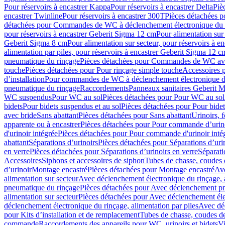
Pour réservoirs à encastrer Kappa
Pour réservoirs à encastrer Delta
Piè
encastrer Twinline
Pour réservoirs à encastrer 300T
Pièces détachées p
détachées pour Commandes de WC à déclenchement électronique du 
pour réservoirs à encastrer Geberit Sigma 12 cm
Pour alimentation sur
Geberit Sigma 8 cm
Pour alimentation sur secteur, pour réservoirs à 
alimentation par piles, pour réservoirs à encastrer Geberit Sigma 12 c
pneumatique du rinçage
Pièces détachées pour Commandes de WC ave
touche
Pièces détachées pour Pour rinçage simple touche
Accessoires
d’installation
Pour commandes de WC à déclenchement électronique d
pneumatique du rinçage
Raccordements
Panneaux sanitaires Geberit M
WC suspendus
Pour WC au sol
Pièces détachées pour Pour WC au sol
bidets
Pour bidets suspendus et au sol
Pièces détachées pour Pour bidet
avec bride
Sans abattant
Pièces détachées pour Sans abattant
Urinoirs, 
apparente ou à encastrer
Pièces détachées pour Pour commande d’urino
d'urinoir intégrée
Pièces détachées pour Pour commande d'urinoir inté
abattant
Séparations d’urinoirs
Pièces détachées pour Séparations d’uri
en verre
Pièces détachées pour Séparations d’urinoirs en verre
Séparati
Accessoires
Siphons et accessoires de siphon
Tubes de chasse, coudes 
dʼurinoir
Montage encastré
Pièces détachées pour Montage encastré
Ave
alimentation sur secteur
Avec déclenchement électronique du rinçage, a
pneumatique du rinçage
Pièces détachées pour Avec déclenchement p
alimentation sur secteur
Pièces détachées pour Avec déclenchement élec
déclenchement électronique du rinçage, alimentation par piles
Avec dé
pour Kits d’installation et de remplacement
Tubes de chasse, coudes de
commande
Raccordements des appareils pour WC, urinoirs et bidets
Vi