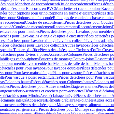
hées pour Manchon de raccordement
Kits de raccordement
Pièces détach
s détachées pour Raccords en PVC
Manchettes et cache-boulons
Raccord
chées pour Siphons pour urinoir
Siphons en forme d’escargot
Pièces dét
chées pour Siphons en tube coudé
Rallonges de coude de chasse et tube 
de raccordement
Coudes de raccordement
Pièces détachées pour Coudes
be coudé
Coudes de raccordement
Recouvrements
Raccordements
Joints
D
es
Lavabos pour meubles
Pièces détachées pour Lavabos pour meubles
V
tachées pour Lave-mains d’angle
Vasques à encastrer
Pièces détachées p
ces détachées pour Lavabos d’angle
Lavabos collectifs
Lavabos adapté
Pièces détachées pour Lavabos collectifs
Autres lavabos
Pièces détachée
uspendus
Timbres dʼoffice
Pièces détachées pour Timbres dʼoffice
Cuves d
 détachées pour Éviers à poser
Accessoires
Colonnes
Pièces détachées p
abillages cache-siphons
Equerres de montage
Couvre-joints
Dosserets
Ki
vabo pour meuble avec meuble bas
Meubles de salle de bains
Meubles bas
 détachées pour Pour lavabos
Pour lavabos doubles
Pièces détachées pou
ées pour Pour lave-mains d’angle
Plans pour vasques
Pièces détachées p
lle
Pour vasque à poser rectangulaire
Pièces détachées pour Pour vasque
bas
Colonnes hautes
Pièces détachées pour Colonnes hautes
Colonnes mi
eubles
Pièces détachées pour Autres meubles
Étagères murales
Pièces dé
 rangement
Porte-serviettes et crochets porte-serviettes
Éléments d’éclaira
es détachées pour Miroirs
Avec éclairage intégré
Pièces détachées pour A
éclairage intégré
Accessoires
Éléments d’éclairage
Poignées
Autres acces
n sur secteur
Pièces détachées pour Montage sur gorge, alimentation sur
mentation par générateur
Pièces détachées pour Montage sur gorge, alim
imentation sur secteur
Pièces détachées pour Montage mural, alimentatio