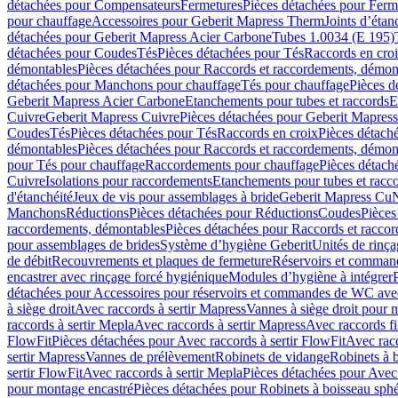
détachées pour Compensateurs
Fermetures
Pièces détachées pour Ferm
pour chauffage
Accessoires pour Geberit Mapress Therm
Joints d’étan
détachées pour Geberit Mapress Acier Carbone
Tubes 1.0034 (E 195)
détachées pour Coudes
Tés
Pièces détachées pour Tés
Raccords en cro
démontables
Pièces détachées pour Raccords et raccordements, démon
détachées pour Manchons pour chauffage
Tés pour chauffage
Pièces d
Geberit Mapress Acier Carbone
Etanchements pour tubes et raccords
E
Cuivre
Geberit Mapress Cuivre
Pièces détachées pour Geberit Mapres
Coudes
Tés
Pièces détachées pour Tés
Raccords en croix
Pièces détach
démontables
Pièces détachées pour Raccords et raccordements, démon
pour Tés pour chauffage
Raccordements pour chauffage
Pièces détach
Cuivre
Isolations pour raccordements
Etanchements pour tubes et racc
d'étanchéité
Jeux de vis pour assemblages à bride
Geberit Mapress Cu
Manchons
Réductions
Pièces détachées pour Réductions
Coudes
Pièces
raccordements, démontables
Pièces détachées pour Raccords et racco
pour assemblages de brides
Système d’hygiène Geberit
Unités de rinç
de débit
Recouvrements et plaques de fermeture
Réservoirs et comman
encastrer avec rinçage forcé hygiénique
Modules d’hygiène à intégrer
détachées pour Accessoires pour réservoirs et commandes de WC avec
à siège droit
Avec raccords à sertir Mapress
Vannes à siège droit pour 
raccords à sertir Mepla
Avec raccords à sertir Mapress
Avec raccords fi
FlowFit
Pièces détachées pour Avec raccords à sertir FlowFit
Avec racc
sertir Mapress
Vannes de prélèvement
Robinets de vidange
Robinets à 
sertir FlowFit
Avec raccords à sertir Mepla
Pièces détachées pour Avec 
pour montage encastré
Pièces détachées pour Robinets à boisseau sph