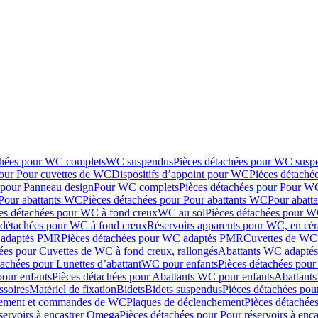
chées pour WC complets
WC suspendus
Pièces détachées pour WC susp
pour Pour cuvettes de WC
Dispositifs d’appoint pour WC
Pièces détaché
 pour Panneau design
Pour WC complets
Pièces détachées pour Pour W
Pour abattants WC
Pièces détachées pour Pour abattants WC
Pour abatt
es détachées pour WC à fond creux
WC au sol
Pièces détachées pour W
 détachées pour WC à fond creux
Réservoirs apparents pour WC, en cér
adaptés PMR
Pièces détachées pour WC adaptés PMR
Cuvettes de WC 
ées pour Cuvettes de WC à fond creux, rallongés
Abattants WC adapt
tachées pour Lunettes d’abattant
WC pour enfants
Pièces détachées pou
our enfants
Pièces détachées pour Abattants WC pour enfants
Abattant
ssoires
Matériel de fixation
Bidets
Bidets suspendus
Pièces détachées pou
hement et commandes de WC
Plaques de déclenchement
Pièces détachée
servoirs à encastrer Omega
Pièces détachées pour Pour réservoirs à enc