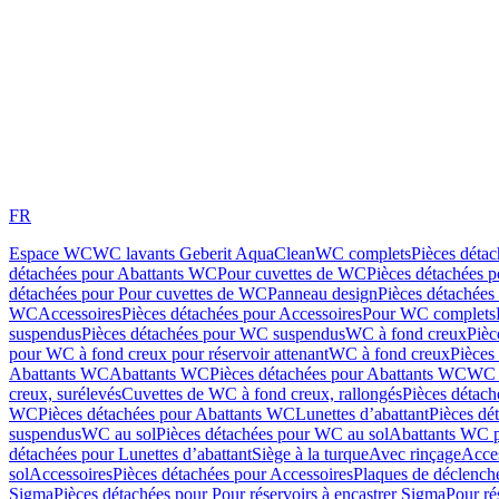
FR
Espace WC
WC lavants Geberit AquaClean
WC complets
Pièces déta
détachées pour Abattants WC
Pour cuvettes de WC
Pièces détachées 
détachées pour Pour cuvettes de WC
Panneau design
Pièces détachées
WC
Accessoires
Pièces détachées pour Accessoires
Pour WC complets
suspendus
Pièces détachées pour WC suspendus
WC à fond creux
Pièc
pour WC à fond creux pour réservoir attenant
WC à fond creux
Pièces
Abattants WC
Abattants WC
Pièces détachées pour Abattants WC
WC 
creux, surélevés
Cuvettes de WC à fond creux, rallongés
Pièces détach
WC
Pièces détachées pour Abattants WC
Lunettes d’abattant
Pièces dé
suspendus
WC au sol
Pièces détachées pour WC au sol
Abattants WC p
détachées pour Lunettes d’abattant
Siège à la turque
Avec rinçage
Acce
sol
Accessoires
Pièces détachées pour Accessoires
Plaques de déclenc
Sigma
Pièces détachées pour Pour réservoirs à encastrer Sigma
Pour ré