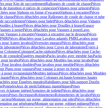
ées pour Kits de raccordement
Rallonges de coude de chasse
Pièces
s de transition et pièces de connexion
Vidages pour urinoirs
Pièces
achées pour Siphons en forme d’escargot
Siphons à encastrer
Pièces
de chasse
Pièces détachées pour Rallonges de coude de chasse et tube
 de raccordement
Vidages pour bidet
Pièces détachées pour Vidages
ouilles à braser
Pièces détachées pour Douilles à braser
Espace
asques à poser
Pièces détachées pour Vasques à poser
Lave-
our Vasques à encastrer
Vasques à encastrer par le dessous
Pièces
s PMR
Pièces détachées pour Lavabos adaptés PMR
Lavabos pour
s pour Autres lavabos
Déversoirs muraux
Pièces détachées pour
e laboratoire
Pièces détachées pour Cuves de laboratoire
Éviers à
our Colonnes
Colonnes
Cache-siphons
Pièces détachées pour Cache-
ts de consoles
Étagères murales
Packs lavabo avec meuble bas
Packs
 pour lavabo
Pièces détachées pour Meubles bas pour lavabo
Pour
r Pour lavabos doubles
Pour lavabos pour meuble
Pièces détachées
our Plans pour vasques
Pour vasque à poser en forme de
 à poser rectangulaire
Meubles latéraux
Pièces détachées pour Meubles
-haute
Pièces détachées pour Colonnes mi-haute
Armoires hautes
tachées pour Étagères murales
Habillages pour bâti-support Duofix
ge
Poignées
Jeux de pieds
Tableaux magnétiques
Prises
vec éclairage intégré
Armoires de toilette
Pièces détachées pour
soires
Prises électriques
Robinetteries
Robinetteries de lavabo
Pièces
 secteur
Montage sur gorge, alimentation par piles
Pièces détachées
entation par générateur
Montage sur gorge, robinet mitigeur
Pièces
n sur secteur
Montage mural, alimentation par piles
Pièces détachées