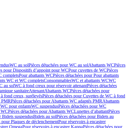
endus
WC au sol
Pièces détachées pour WC au sol
Abattants WC
Pièces
es pour Dispositifs d’appoint pour WC
Pour cuvettes de WC
Pièces
C complets
Pour abattants WC
Pièces détachées pour Pour abattants
ants WC et WC complets
Consommables
WC et abattants WC
WC
C au sol
WC à fond creux pour réservoir attenant
Pièces détachées
amique sanitaire
Attenant
Abattants WC
Pièces détachées pour
à fond creux, surélevés
Pièces détachées pour Cuvettes de WC à fond
és PMR
Pièces détachées pour Abattants WC adaptés PMR
Abattants
r WC pour enfants
WC suspendus
Pièces détachées pour WC
s WC
Pièces détachées pour Abattants WC
Lunettes d’abattant
Pièces
r Bidets suspendus
Bidets au sol
Pièces détachées pour Bidets au
s pour Plaques de déclenchement
Pour réservoirs à encastrer
astrer Omega
Pour réservoirs à encastrer Kappa
Pièces détachées pour