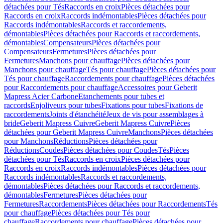
détachées pour Tés
Raccords en croix
Pièces détachées pour
Raccords en croix
Raccords indémontables
Pièces détachées pour
Raccords indémontables
Raccords et raccordements,
démontables
Pièces détachées pour Raccords et raccordements,
démontables
Compensateurs
Pièces détachées pour
Compensateurs
Fermetures
Pièces détachées pour
Fermetures
Manchons pour chauffage
Pièces détachées pour
Manchons pour chauffage
Tés pour chauffage
Pièces détachées pour
Tés pour chauffage
Raccordements pour chauffage
Pièces détachées
pour Raccordements pour chauffage
Accessoires pour Geberit
Mapress Acier Carbone
Etanchements pour tubes et
raccords
Enjoliveurs pour tubes
Fixations pour tubes
Fixations de
raccordements
Joints d'étanchéité
Jeux de vis pour assemblages à
bride
Geberit Mapress Cuivre
Geberit Mapress Cuivre
Pièces
détachées pour Geberit Mapress Cuivre
Manchons
Pièces détachées
pour Manchons
Réductions
Pièces détachées pour
Réductions
Coudes
Pièces détachées pour Coudes
Tés
Pièces
détachées pour Tés
Raccords en croix
Pièces détachées pour
Raccords en croix
Raccords indémontables
Pièces détachées pour
Raccords indémontables
Raccords et raccordements,
démontables
Pièces détachées pour Raccords et raccordements,
démontables
Fermetures
Pièces détachées pour
Fermetures
Raccordements
Pièces détachées pour Raccordements
Tés
pour chauffage
Pièces détachées pour Tés pour
chauffage
Raccordements pour chauffage
Pièces détachées pour