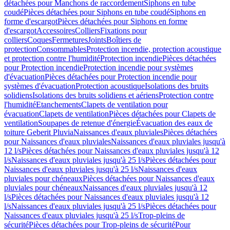
détachées pour Manchons de raccordement
Siphons en tube
coudé
Pièces détachées pour Siphons en tube coudé
Siphons en
forme d'escargot
Pièces détachées pour Siphons en forme
d'escargot
Accessoires
Colliers
Fixations pour
colliers
Coques
Fermetures
Joints
Boîtiers de
protection
Consommables
Protection incendie, protection acoustique
et protection contre l'humidité
Protection incendie
Pièces détachées
pour Protection incendie
Protection incendie pour systèmes
d'évacuation
Pièces détachées pour Protection incendie pour
systèmes d'évacuation
Protection acoustique
Isolations des bruits
solidiens
Isolations des bruits solidiens et aériens
Protection contre
l'humidité
Etanchements
Clapets de ventilation pour
évacuation
Clapets de ventilation
Pièces détachées pour Clapets de
ventilation
Soupapes de retenue d'énergie
Évacuation des eaux de
toiture Geberit Pluvia
Naissances d'eaux pluviales
Pièces détachées
pour Naissances d'eaux pluviales
Naissances d'eaux pluviales jusqu'à
12 l/s
Pièces détachées pour Naissances d'eaux pluviales jusqu'à 12
l/s
Naissances d'eaux pluviales jusqu'à 25 l/s
Pièces détachées pour
Naissances d'eaux pluviales jusqu'à 25 l/s
Naissances d'eaux
pluviales pour chéneaux
Pièces détachées pour Naissances d'eaux
pluviales pour chéneaux
Naissances d'eaux pluviales jusqu'à 12
l/s
Pièces détachées pour Naissances d'eaux pluviales jusqu'à 12
l/s
Naissances d'eaux pluviales jusqu'à 25 l/s
Pièces détachées pour
Naissances d'eaux pluviales jusqu'à 25 l/s
Trop-pleins de
sécurité
Pièces détachées pour Trop-pleins de sécurité
Pour