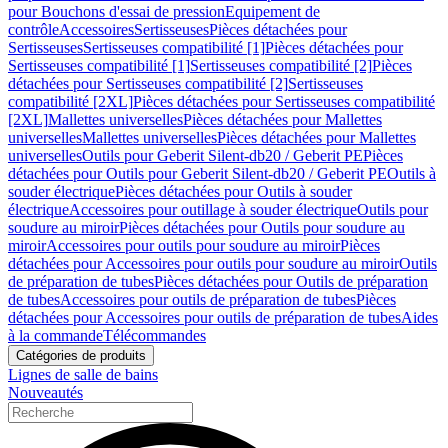
pour Bouchons d'essai de pression
Equipement de
contrôle
Accessoires
Sertisseuses
Pièces détachées pour
Sertisseuses
Sertisseuses compatibilité [1]
Pièces détachées pour
Sertisseuses compatibilité [1]
Sertisseuses compatibilité [2]
Pièces
détachées pour Sertisseuses compatibilité [2]
Sertisseuses
compatibilité [2XL]
Pièces détachées pour Sertisseuses compatibilité
[2XL]
Mallettes universelles
Pièces détachées pour Mallettes
universelles
Mallettes universelles
Pièces détachées pour Mallettes
universelles
Outils pour Geberit Silent-db20 / Geberit PE
Pièces
détachées pour Outils pour Geberit Silent-db20 / Geberit PE
Outils à
souder électrique
Pièces détachées pour Outils à souder
électrique
Accessoires pour outillage à souder électrique
Outils pour
soudure au miroir
Pièces détachées pour Outils pour soudure au
miroir
Accessoires pour outils pour soudure au miroir
Pièces
détachées pour Accessoires pour outils pour soudure au miroir
Outils
de préparation de tubes
Pièces détachées pour Outils de préparation
de tubes
Accessoires pour outils de préparation de tubes
Pièces
détachées pour Accessoires pour outils de préparation de tubes
Aides
à la commande
Télécommandes
Catégories de produits
Lignes de salle de bains
Nouveautés