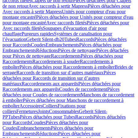
raccords filetés
Clapets de non retour
Pièces détachées pour Clapets
de non retour
Avec raccords à sertir Mapress
Pièces détachées pour
Avec raccords à sertir Mapress
Unités pour compteur d'eau pour
montage encastré
Pièces détachées pour Unités pour compteur d'eau
pour montage encastré
Avec raccords filetés
Pièces détachées pour
Avec raccords filetés
Soupapes d'évacuation d'air pour
chauffage
Purgeurs rapides
Systèmes de canalisation pour
l’évacuation
Geberit Silent-db20
Tubes
Raccords
Pièces détachées
pour Raccords
Coudes
Embranchements
Pièces détachées pour
Embranchements
Réductions
Pièces de nettoyage
Pièces détachées
pour Pièces de nettoyage
Raccordements
Pièces détachées pour
Raccordements
Raccordements à souder
Raccordements à
emboîter
Pièces détachées pour Raccordements à emboîter
Brides de
serrage
Raccords de transition sur d’autres matériaux
Pièces
détachées pour Raccords de transition sur d’autres
matériaux
Raccordements aux appareils
Pièces détachées pour
Raccordements aux appareils
Coudes de raccordement
Pièces
détachées pour Coudes de raccordement
Manchons de raccordement
à emboîter
Pièces détachées pour Manchons de raccordement à
emboîter
Accessoires
Colliers
Fixations pour
colliers
Fermetures
Joints
Consommables
Geberit Silent-
PP
Tubes
Pièces détachées pour Tubes
Raccords
Pièces détachées
pour Raccords
Coudes
Pièces détachées pour
Coudes
Embranchements
Pièces détachées pour
Embranchements
Réductions
Pièces détachées pour