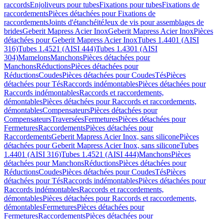
raccords
Enjoliveurs pour tubes
Fixations pour tubes
Fixations de
raccordements
Pièces détachées pour Fixations de
raccordements
Joints d'étanchéité
Jeux de vis pour assemblages de
brides
Geberit Mapress Acier Inox
Geberit Mapress Acier Inox
Pièces
détachées pour Geberit Mapress Acier Inox
Tubes 1.4401 (AISI
316)
Tubes 1.4521 (AISI 444)
Tubes 1.4301 (AISI
304)
Mamelons
Manchons
Pièces détachées pour
Manchons
Réductions
Pièces détachées pour
Réductions
Coudes
Pièces détachées pour Coudes
Tés
Pièces
détachées pour Tés
Raccords indémontables
Pièces détachées pour
Raccords indémontables
Raccords et raccordements,
démontables
Pièces détachées pour Raccords et raccordements,
démontables
Compensateurs
Pièces détachées pour
Compensateurs
Traversées
Fermetures
Pièces détachées pour
Fermetures
Raccordements
Pièces détachées pour
Raccordements
Geberit Mapress Acier Inox, sans silicone
Pièces
détachées pour Geberit Mapress Acier Inox, sans silicone
Tubes
1.4401 (AISI 316)
Tubes 1.4521 (AISI 444)
Manchons
Pièces
détachées pour Manchons
Réductions
Pièces détachées pour
Réductions
Coudes
Pièces détachées pour Coudes
Tés
Pièces
détachées pour Tés
Raccords indémontables
Pièces détachées pour
Raccords indémontables
Raccords et raccordements,
démontables
Pièces détachées pour Raccords et raccordements,
démontables
Fermetures
Pièces détachées pour
Fermetures
Raccordements
Pièces détachées pour