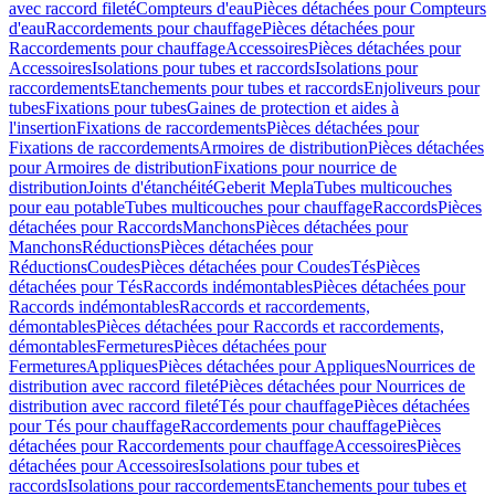
avec raccord fileté
Compteurs d'eau
Pièces détachées pour Compteurs
d'eau
Raccordements pour chauffage
Pièces détachées pour
Raccordements pour chauffage
Accessoires
Pièces détachées pour
Accessoires
Isolations pour tubes et raccords
Isolations pour
raccordements
Etanchements pour tubes et raccords
Enjoliveurs pour
tubes
Fixations pour tubes
Gaines de protection et aides à
l'insertion
Fixations de raccordements
Pièces détachées pour
Fixations de raccordements
Armoires de distribution
Pièces détachées
pour Armoires de distribution
Fixations pour nourrice de
distribution
Joints d'étanchéité
Geberit Mepla
Tubes multicouches
pour eau potable
Tubes multicouches pour chauffage
Raccords
Pièces
détachées pour Raccords
Manchons
Pièces détachées pour
Manchons
Réductions
Pièces détachées pour
Réductions
Coudes
Pièces détachées pour Coudes
Tés
Pièces
détachées pour Tés
Raccords indémontables
Pièces détachées pour
Raccords indémontables
Raccords et raccordements,
démontables
Pièces détachées pour Raccords et raccordements,
démontables
Fermetures
Pièces détachées pour
Fermetures
Appliques
Pièces détachées pour Appliques
Nourrices de
distribution avec raccord fileté
Pièces détachées pour Nourrices de
distribution avec raccord fileté
Tés pour chauffage
Pièces détachées
pour Tés pour chauffage
Raccordements pour chauffage
Pièces
détachées pour Raccordements pour chauffage
Accessoires
Pièces
détachées pour Accessoires
Isolations pour tubes et
raccords
Isolations pour raccordements
Etanchements pour tubes et