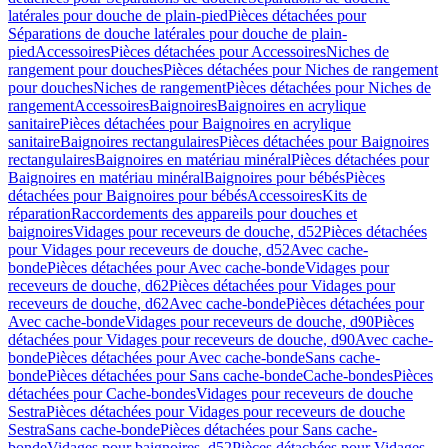
latérales pour douche de plain-pied
Pièces détachées pour
Séparations de douche latérales pour douche de plain-
pied
Accessoires
Pièces détachées pour Accessoires
Niches de
rangement pour douches
Pièces détachées pour Niches de rangement
pour douches
Niches de rangement
Pièces détachées pour Niches de
rangement
Accessoires
Baignoires
Baignoires en acrylique
sanitaire
Pièces détachées pour Baignoires en acrylique
sanitaire
Baignoires rectangulaires
Pièces détachées pour Baignoires
rectangulaires
Baignoires en matériau minéral
Pièces détachées pour
Baignoires en matériau minéral
Baignoires pour bébés
Pièces
détachées pour Baignoires pour bébés
Accessoires
Kits de
réparation
Raccordements des appareils pour douches et
baignoires
Vidages pour receveurs de douche, d52
Pièces détachées
pour Vidages pour receveurs de douche, d52
Avec cache-
bonde
Pièces détachées pour Avec cache-bonde
Vidages pour
receveurs de douche, d62
Pièces détachées pour Vidages pour
receveurs de douche, d62
Avec cache-bonde
Pièces détachées pour
Avec cache-bonde
Vidages pour receveurs de douche, d90
Pièces
détachées pour Vidages pour receveurs de douche, d90
Avec cache-
bonde
Pièces détachées pour Avec cache-bonde
Sans cache-
bonde
Pièces détachées pour Sans cache-bonde
Cache-bondes
Pièces
détachées pour Cache-bondes
Vidages pour receveurs de douche
Sestra
Pièces détachées pour Vidages pour receveurs de douche
Sestra
Sans cache-bonde
Pièces détachées pour Sans cache-
bonde
Vidages pour baignoires, d52
Pièces détachées pour Vidages