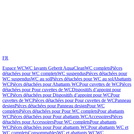
FR
Espace WC
WC lavants Geberit AquaClean
WC complets
Pièces
détachées pour WC complets
WC suspendus
Pièces détachées pour
WC suspendus
WC au sol
Pièces détachées pour WC au sol
Abattants
WC
Pièces détachées pour Abattants WC
Pour cuvettes de WC
Pièces
détachées pour Pour cuvettes de WC
Dispositifs d’appoint pour
WC
Pièces détachées pour Dispositifs d’appoint pour WC
Pour
cuvettes de WC
Pièces détachées pour Pour cuvettes de WC
Panneau
design
Pièces détachées pour Panneau design
Pour WC
complets
Pièces détachées pour Pour WC complets
Pour abattants
WC
Pièces détachées pour Pour abattants WC
Accessoires
Pièces
détachées pour Accessoires
Pour WC complets
Pour abattants
WC
Pièces détachées pour Pour abattants WC
Pour abattants WC et
WC complets
Consommables
WC et abattants WC
WC