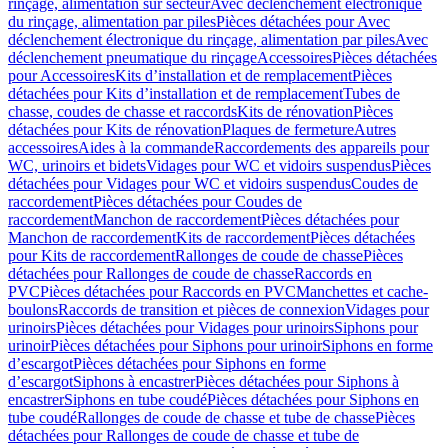
rinçage, alimentation sur secteur
Avec déclenchement électronique
du rinçage, alimentation par piles
Pièces détachées pour Avec
déclenchement électronique du rinçage, alimentation par piles
Avec
déclenchement pneumatique du rinçage
Accessoires
Pièces détachées
pour Accessoires
Kits d’installation et de remplacement
Pièces
détachées pour Kits d’installation et de remplacement
Tubes de
chasse, coudes de chasse et raccords
Kits de rénovation
Pièces
détachées pour Kits de rénovation
Plaques de fermeture
Autres
accessoires
Aides à la commande
Raccordements des appareils pour
WC, urinoirs et bidets
Vidages pour WC et vidoirs suspendus
Pièces
détachées pour Vidages pour WC et vidoirs suspendus
Coudes de
raccordement
Pièces détachées pour Coudes de
raccordement
Manchon de raccordement
Pièces détachées pour
Manchon de raccordement
Kits de raccordement
Pièces détachées
pour Kits de raccordement
Rallonges de coude de chasse
Pièces
détachées pour Rallonges de coude de chasse
Raccords en
PVC
Pièces détachées pour Raccords en PVC
Manchettes et cache-
boulons
Raccords de transition et pièces de connexion
Vidages pour
urinoirs
Pièces détachées pour Vidages pour urinoirs
Siphons pour
urinoir
Pièces détachées pour Siphons pour urinoir
Siphons en forme
d’escargot
Pièces détachées pour Siphons en forme
d’escargot
Siphons à encastrer
Pièces détachées pour Siphons à
encastrer
Siphons en tube coudé
Pièces détachées pour Siphons en
tube coudé
Rallonges de coude de chasse et tube de chasse
Pièces
détachées pour Rallonges de coude de chasse et tube de