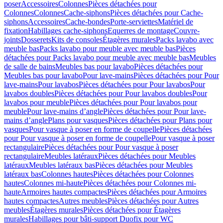
poser
Accessoires
Colonnes
Pièces détachées pour
Colonnes
Colonnes
Cache-siphons
Pièces détachées pour Cache-
siphons
Accessoires
Cache-bondes
Porte-serviettes
Matériel de
fixation
Habillages cache-siphons
Equerres de montage
Couvre-
joints
Dosserets
Kits de consoles
Étagères murales
Packs lavabo avec
meuble bas
Packs lavabo pour meuble avec meuble bas
Pièces
détachées pour Packs lavabo pour meuble avec meuble bas
Meubles
de salle de bains
Meubles bas pour lavabo
Pièces détachées pour
Meubles bas pour lavabo
Pour lave-mains
Pièces détachées pour Pour
lave-mains
Pour lavabos
Pièces détachées pour Pour lavabos
Pour
lavabos doubles
Pièces détachées pour Pour lavabos doubles
Pour
lavabos pour meuble
Pièces détachées pour Pour lavabos pour
meuble
Pour lave-mains d’angle
Pièces détachées pour Pour lave-
mains d’angle
Plans pour vasques
Pièces détachées pour Plans pour
vasques
Pour vasque à poser en forme de coupelle
Pièces détachées
pour Pour vasque à poser en forme de coupelle
Pour vasque à poser
rectangulaire
Pièces détachées pour Pour vasque à poser
rectangulaire
Meubles latéraux
Pièces détachées pour Meubles
latéraux
Meubles latéraux bas
Pièces détachées pour Meubles
latéraux bas
Colonnes hautes
Pièces détachées pour Colonnes
hautes
Colonnes mi-haute
Pièces détachées pour Colonnes mi-
haute
Armoires hautes compactes
Pièces détachées pour Armoires
hautes compactes
Autres meubles
Pièces détachées pour Autres
meubles
Étagères murales
Pièces détachées pour Étagères
murales
Habillages pour bâti-support Duofix pour WC