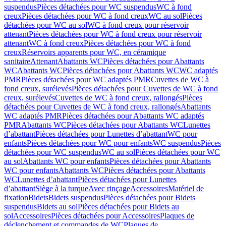
suspendus
Pièces détachées pour WC suspendus
WC à fond
creux
Pièces détachées pour WC à fond creux
WC au sol
Pièces
détachées pour WC au sol
WC à fond creux pour réservoir
attenant
Pièces détachées pour WC à fond creux pour réservoir
attenant
WC à fond creux
Pièces détachées pour WC à fond
creux
Réservoirs apparents pour WC, en céramique
sanitaire
Attenant
Abattants WC
Pièces détachées pour Abattants
WC
Abattants WC
Pièces détachées pour Abattants WC
WC adaptés
PMR
Pièces détachées pour WC adaptés PMR
Cuvettes de WC à
fond creux, surélevés
Pièces détachées pour Cuvettes de WC à fond
creux, surélevés
Cuvettes de WC à fond creux, rallongés
Pièces
détachées pour Cuvettes de WC à fond creux, rallongés
Abattants
WC adaptés PMR
Pièces détachées pour Abattants WC adaptés
PMR
Abattants WC
Pièces détachées pour Abattants WC
Lunettes
d’abattant
Pièces détachées pour Lunettes d’abattant
WC pour
enfants
Pièces détachées pour WC pour enfants
WC suspendus
Pièces
détachées pour WC suspendus
WC au sol
Pièces détachées pour WC
au sol
Abattants WC pour enfants
Pièces détachées pour Abattants
WC pour enfants
Abattants WC
Pièces détachées pour Abattants
WC
Lunettes d’abattant
Pièces détachées pour Lunettes
d’abattant
Siège à la turque
Avec rinçage
Accessoires
Matériel de
fixation
Bidets
Bidets suspendus
Pièces détachées pour Bidets
suspendus
Bidets au sol
Pièces détachées pour Bidets au
sol
Accessoires
Pièces détachées pour Accessoires
Plaques de
déclenchement et commandes de WC
Plaques de