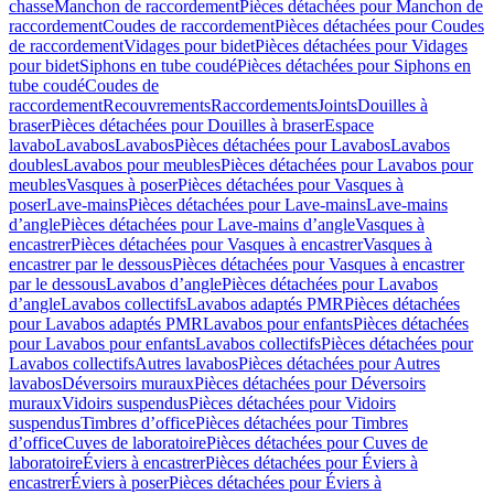
chasse
Manchon de raccordement
Pièces détachées pour Manchon de
raccordement
Coudes de raccordement
Pièces détachées pour Coudes
de raccordement
Vidages pour bidet
Pièces détachées pour Vidages
pour bidet
Siphons en tube coudé
Pièces détachées pour Siphons en
tube coudé
Coudes de
raccordement
Recouvrements
Raccordements
Joints
Douilles à
braser
Pièces détachées pour Douilles à braser
Espace
lavabo
Lavabos
Lavabos
Pièces détachées pour Lavabos
Lavabos
doubles
Lavabos pour meubles
Pièces détachées pour Lavabos pour
meubles
Vasques à poser
Pièces détachées pour Vasques à
poser
Lave-mains
Pièces détachées pour Lave-mains
Lave-mains
d’angle
Pièces détachées pour Lave-mains d’angle
Vasques à
encastrer
Pièces détachées pour Vasques à encastrer
Vasques à
encastrer par le dessous
Pièces détachées pour Vasques à encastrer
par le dessous
Lavabos d’angle
Pièces détachées pour Lavabos
d’angle
Lavabos collectifs
Lavabos adaptés PMR
Pièces détachées
pour Lavabos adaptés PMR
Lavabos pour enfants
Pièces détachées
pour Lavabos pour enfants
Lavabos collectifs
Pièces détachées pour
Lavabos collectifs
Autres lavabos
Pièces détachées pour Autres
lavabos
Déversoirs muraux
Pièces détachées pour Déversoirs
muraux
Vidoirs suspendus
Pièces détachées pour Vidoirs
suspendus
Timbres dʼoffice
Pièces détachées pour Timbres
dʼoffice
Cuves de laboratoire
Pièces détachées pour Cuves de
laboratoire
Éviers à encastrer
Pièces détachées pour Éviers à
encastrer
Éviers à poser
Pièces détachées pour Éviers à