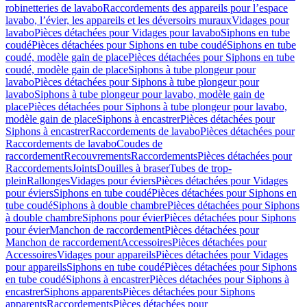
robinetteries de lavabo
Raccordements des appareils pour l’espace
lavabo, l’évier, les appareils et les déversoirs muraux
Vidages pour
lavabo
Pièces détachées pour Vidages pour lavabo
Siphons en tube
coudé
Pièces détachées pour Siphons en tube coudé
Siphons en tube
coudé, modèle gain de place
Pièces détachées pour Siphons en tube
coudé, modèle gain de place
Siphons à tube plongeur pour
lavabo
Pièces détachées pour Siphons à tube plongeur pour
lavabo
Siphons à tube plongeur pour lavabo, modèle gain de
place
Pièces détachées pour Siphons à tube plongeur pour lavabo,
modèle gain de place
Siphons à encastrer
Pièces détachées pour
Siphons à encastrer
Raccordements de lavabo
Pièces détachées pour
Raccordements de lavabo
Coudes de
raccordement
Recouvrements
Raccordements
Pièces détachées pour
Raccordements
Joints
Douilles à braser
Tubes de trop-
plein
Rallonges
Vidages pour éviers
Pièces détachées pour Vidages
pour éviers
Siphons en tube coudé
Pièces détachées pour Siphons en
tube coudé
Siphons à double chambre
Pièces détachées pour Siphons
à double chambre
Siphons pour évier
Pièces détachées pour Siphons
pour évier
Manchon de raccordement
Pièces détachées pour
Manchon de raccordement
Accessoires
Pièces détachées pour
Accessoires
Vidages pour appareils
Pièces détachées pour Vidages
pour appareils
Siphons en tube coudé
Pièces détachées pour Siphons
en tube coudé
Siphons à encastrer
Pièces détachées pour Siphons à
encastrer
Siphons apparents
Pièces détachées pour Siphons
apparents
Raccordements
Pièces détachées pour