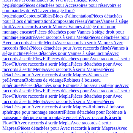
hygiénique
Pièces détachées pour Accessoires pour réservoirs et
commandes de WC avec rinçage forcé
hygiénique
Capteurs
Câbles
Blocs d’alimentation
Pièces détachées
pour Blocs d’alimentation
Composants réseau
Vannes
Vannes à siège
droit
Avec raccords à sertir Mapress
Vannes à siège droit pour
montage encastré
Pièces détachées pour Vannes à siège droit pour
montage encastré
Avec raccords à sertir Mepla
Pièces détachées pour
Avec raccords à sertir Mepla
Avec raccords à sertir Mapress
Avec
raccords filetés
Pièces détachées pour Avec raccords filetés
Vannes à
siège incliné
Pièces détachées pour Vannes à siège incliné
Avec
raccords à sertir FlowFit
Pièces détachées pour Avec raccords à sertir
FlowFit
Avec raccords à sertir Mepla
Pièces détachées pour Avec
raccords à sertir Mepla
Avec raccords à sertir Mapress
Pièces
détachées pour Avec raccords à sertir Mapress
Vannes de
prélèvement
Robinets de vidange
Robinets à boisseau
sphérique
Pièces détachées pour Robinets à boisseau sphérique
Avec
raccords à sertir FlowFit
Pièces détachées pour Avec raccords à sertir
FlowFit
Avec raccords à sertir Mepla
Pièces détachées pour Avec
raccords à sertir Mepla
Avec raccords à sertir Mapress
Pièces
détachées pour Avec raccords à sertir Mapress
Robinets à boisseau
sphérique pour montage encastré
Pièces détachées pour Robinets à
boisseau sphérique pour montage encastré
Avec raccords à sertir
FlowFit
Avec raccords à sertir Mepla
Avec raccords à sertir
Mapress
Pièces détachées pour Avec raccords à sertir Mapress
Avec