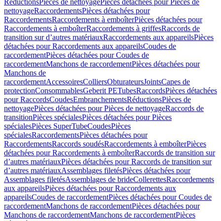
Réductions
Pièces de nettoyage
Pièces détachées pour Pièces de
nettoyage
Raccordements
Pièces détachées pour
Raccordements
Raccordements à emboîter
Pièces détachées pour
Raccordements à emboîter
Raccordements à griffes
Raccords de
transition sur d’autres matériaux
Raccordements aux appareils
Pièces
détachées pour Raccordements aux appareils
Coudes de
raccordement
Pièces détachées pour Coudes de
raccordement
Manchons de raccordement
Pièces détachées pour
Manchons de
raccordement
Accessoires
Colliers
Obturateurs
Joints
Capes de
protection
Consommables
Geberit PE
Tubes
Raccords
Pièces détachées
pour Raccords
Coudes
Embranchements
Réductions
Pièces de
nettoyage
Pièces détachées pour Pièces de nettoyage
Raccords de
transition
Pièces spéciales
Pièces détachées pour Pièces
spéciales
Pièces SuperTube
Coudes
Pièces
spéciales
Raccordements
Pièces détachées pour
Raccordements
Raccords soudés
Raccordements à emboîter
Pièces
détachées pour Raccordements à emboîter
Raccords de transition sur
d’autres matériaux
Pièces détachées pour Raccords de transition sur
d’autres matériaux
Assemblages filetés
Pièces détachées pour
Assemblages filetés
Assemblages de bride
Collerettes
Raccordements
aux appareils
Pièces détachées pour Raccordements aux
appareils
Coudes de raccordement
Pièces détachées pour Coudes de
raccordement
Manchons de raccordement
Pièces détachées pour
Manchons de raccordement
Manchons de raccordement
Pièces