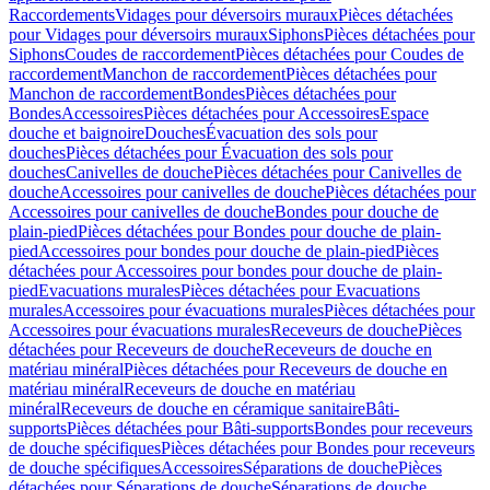
Raccordements
Vidages pour déversoirs muraux
Pièces détachées
pour Vidages pour déversoirs muraux
Siphons
Pièces détachées pour
Siphons
Coudes de raccordement
Pièces détachées pour Coudes de
raccordement
Manchon de raccordement
Pièces détachées pour
Manchon de raccordement
Bondes
Pièces détachées pour
Bondes
Accessoires
Pièces détachées pour Accessoires
Espace
douche et baignoire
Douches
Évacuation des sols pour
douches
Pièces détachées pour Évacuation des sols pour
douches
Canivelles de douche
Pièces détachées pour Canivelles de
douche
Accessoires pour canivelles de douche
Pièces détachées pour
Accessoires pour canivelles de douche
Bondes pour douche de
plain-pied
Pièces détachées pour Bondes pour douche de plain-
pied
Accessoires pour bondes pour douche de plain-pied
Pièces
détachées pour Accessoires pour bondes pour douche de plain-
pied
Evacuations murales
Pièces détachées pour Evacuations
murales
Accessoires pour évacuations murales
Pièces détachées pour
Accessoires pour évacuations murales
Receveurs de douche
Pièces
détachées pour Receveurs de douche
Receveurs de douche en
matériau minéral
Pièces détachées pour Receveurs de douche en
matériau minéral
Receveurs de douche en matériau
minéral
Receveurs de douche en céramique sanitaire
Bâti-
supports
Pièces détachées pour Bâti-supports
Bondes pour receveurs
de douche spécifiques
Pièces détachées pour Bondes pour receveurs
de douche spécifiques
Accessoires
Séparations de douche
Pièces
détachées pour Séparations de douche
Séparations de douche