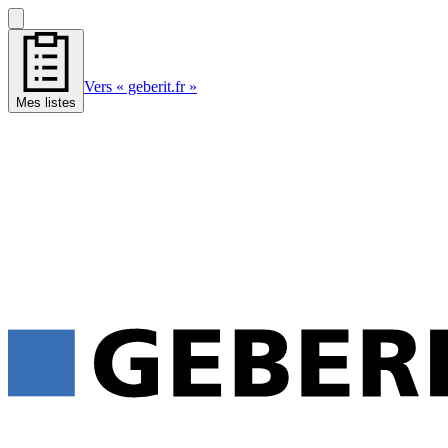
Vers « geberit.fr »
Mes listes