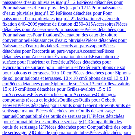
naissances d’eaux pluviales jusqu’à 12 l/s
Pièces détachées pour
Pour naissances d’eaux pluviales jusqu’à 12 l/s
Pour naissances
d’eaux pluviales jusqu’à 25 l/s
Pièces détachées pour Pour
naissances d’eaux pluviales jusqu’à 25 l/s
Fixations
Système de
fixation d40–200
Système de fixation d250–315
Accessoires
Pièces
détachées pour Accessoires
Pour naissances
Pièces détachées pour
Pour naissances
Pour fixations
Évacuation des eaux de toiture
conventionnelle
Naissances d'eaux pluviales
Pièces détachées pour
Naissances d'eaux pluviales
Raccords au pare-vapeur
Pièces
détachées pour Raccords au pare-vapeur
Accessoires
Pièces
détachées pour Accessoires
Évacuation des sols
Evacuation de
surface pour l'intérieur et l'extérieur
Pièces détachées pour
Evacuation de surface pour l'intérieur et l'extérieur
Siphons de sol
pour balcons et terrasses, 10 x 10 cm
Pièces détachées pour Siphons
de sol pour balcons et terrasses, 10 x 10 cm
Siphons de sol 13 x 13
cm
Pièces détachées pour Siphons de sol 13 x 13 cm
Grilles-avaloirs
15 x 15 cm
Pièces détachées pour Grilles-avaloirs 15 x 15
cm
Accessoires
Pièces détachées pour Accessoires
Outillages,
composants réseau et logiciels
Outillages
Outils pour Geberit
FlowFit
Pièces détachées pour Outils pour Geberit FlowFit
Outils de
sertissage manuel
Pièces détachées pour Outils de sertissage
manuel
Compatibilité des outils de sertissage [1]
Pièces détachées
pour Compatibilité des outils de sertissage [1]
Compatibilité des
outils de sertissage [2]
Pièces détachées pour Compatibilité des outils
de sertissage [2]
Outils de préparation de tubes
Pièces détachées pour