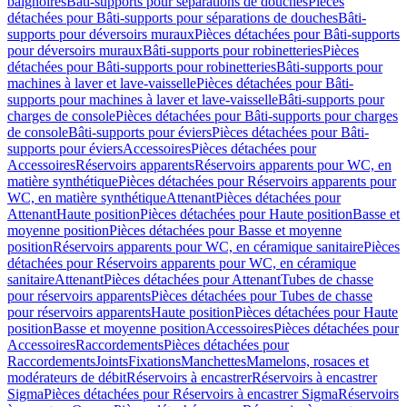
baignoires
Bâti-supports pour séparations de douches
Pièces
détachées pour Bâti-supports pour séparations de douches
Bâti-
supports pour déversoirs muraux
Pièces détachées pour Bâti-supports
pour déversoirs muraux
Bâti-supports pour robinetteries
Pièces
détachées pour Bâti-supports pour robinetteries
Bâti-supports pour
machines à laver et lave-vaisselle
Pièces détachées pour Bâti-
supports pour machines à laver et lave-vaisselle
Bâti-supports pour
charges de console
Pièces détachées pour Bâti-supports pour charges
de console
Bâti-supports pour éviers
Pièces détachées pour Bâti-
supports pour éviers
Accessoires
Pièces détachées pour
Accessoires
Réservoirs apparents
Réservoirs apparents pour WC, en
matière synthétique
Pièces détachées pour Réservoirs apparents pour
WC, en matière synthétique
Attenant
Pièces détachées pour
Attenant
Haute position
Pièces détachées pour Haute position
Basse et
moyenne position
Pièces détachées pour Basse et moyenne
position
Réservoirs apparents pour WC, en céramique sanitaire
Pièces
détachées pour Réservoirs apparents pour WC, en céramique
sanitaire
Attenant
Pièces détachées pour Attenant
Tubes de chasse
pour réservoirs apparents
Pièces détachées pour Tubes de chasse
pour réservoirs apparents
Haute position
Pièces détachées pour Haute
position
Basse et moyenne position
Accessoires
Pièces détachées pour
Accessoires
Raccordements
Pièces détachées pour
Raccordements
Joints
Fixations
Manchettes
Mamelons, rosaces et
modérateurs de débit
Réservoirs à encastrer
Réservoirs à encastrer
Sigma
Pièces détachées pour Réservoirs à encastrer Sigma
Réservoirs