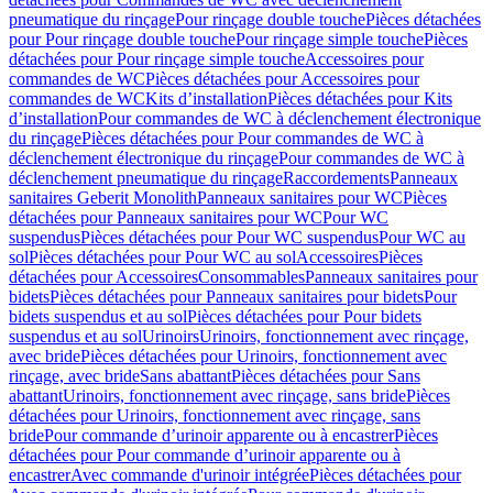
pneumatique du rinçage
Pour rinçage double touche
Pièces détachées
pour Pour rinçage double touche
Pour rinçage simple touche
Pièces
détachées pour Pour rinçage simple touche
Accessoires pour
commandes de WC
Pièces détachées pour Accessoires pour
commandes de WC
Kits d’installation
Pièces détachées pour Kits
d’installation
Pour commandes de WC à déclenchement électronique
du rinçage
Pièces détachées pour Pour commandes de WC à
déclenchement électronique du rinçage
Pour commandes de WC à
déclenchement pneumatique du rinçage
Raccordements
Panneaux
sanitaires Geberit Monolith
Panneaux sanitaires pour WC
Pièces
détachées pour Panneaux sanitaires pour WC
Pour WC
suspendus
Pièces détachées pour Pour WC suspendus
Pour WC au
sol
Pièces détachées pour Pour WC au sol
Accessoires
Pièces
détachées pour Accessoires
Consommables
Panneaux sanitaires pour
bidets
Pièces détachées pour Panneaux sanitaires pour bidets
Pour
bidets suspendus et au sol
Pièces détachées pour Pour bidets
suspendus et au sol
Urinoirs
Urinoirs, fonctionnement avec rinçage,
avec bride
Pièces détachées pour Urinoirs, fonctionnement avec
rinçage, avec bride
Sans abattant
Pièces détachées pour Sans
abattant
Urinoirs, fonctionnement avec rinçage, sans bride
Pièces
détachées pour Urinoirs, fonctionnement avec rinçage, sans
bride
Pour commande d’urinoir apparente ou à encastrer
Pièces
détachées pour Pour commande d’urinoir apparente ou à
encastrer
Avec commande d'urinoir intégrée
Pièces détachées pour