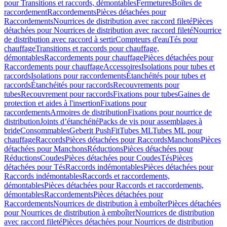
pour Transitions et raccords, démontables
Fermetures
Boîtes de
raccordement
Raccordements
Pièces détachées pour
Raccordements
Nourrices de distribution avec raccord fileté
Pièces
détachées pour Nourrices de distribution avec raccord fileté
Nourrice
de distribution avec raccord à sertir
Compteurs d'eau
Tés pour
chauffage
Transitions et raccords pour chauffage,
démontables
Raccordements pour chauffage
Pièces détachées pour
Raccordements pour chauffage
Accessoires
Isolations pour tubes et
raccords
Isolations pour raccordements
Étanchéités pour tubes et
raccords
Étanchéités pour raccords
Recouvrements pour
tubes
Recouvrement pour raccords
Fixations pour tubes
Gaines de
protection et aides à l'insertion
Fixations pour
raccordements
Armoires de distribution
Fixations pour nourrice de
distribution
Joints d’étanchéité
Packs de vis pour assemblages à
bride
Consommables
Geberit PushFit
Tubes ML
Tubes ML pour
chauffage
Raccords
Pièces détachées pour Raccords
Manchons
Pièces
détachées pour Manchons
Réductions
Pièces détachées pour
Réductions
Coudes
Pièces détachées pour Coudes
Tés
Pièces
détachées pour Tés
Raccords indémontables
Pièces détachées pour
Raccords indémontables
Raccords et raccordements,
démontables
Pièces détachées pour Raccords et raccordements,
démontables
Raccordements
Pièces détachées pour
Raccordements
Nourrices de distribution à emboîter
Pièces détachées
pour Nourrices de distribution à emboîter
Nourrices de distribution
avec raccord fileté
Pièces détachées pour Nourrices de distribution