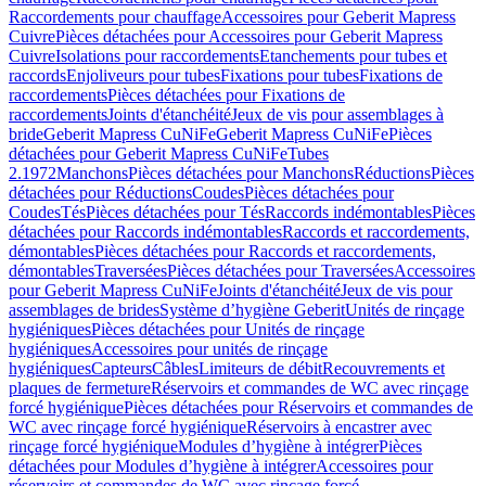
Raccordements pour chauffage
Accessoires pour Geberit Mapress
Cuivre
Pièces détachées pour Accessoires pour Geberit Mapress
Cuivre
Isolations pour raccordements
Etanchements pour tubes et
raccords
Enjoliveurs pour tubes
Fixations pour tubes
Fixations de
raccordements
Pièces détachées pour Fixations de
raccordements
Joints d'étanchéité
Jeux de vis pour assemblages à
bride
Geberit Mapress CuNiFe
Geberit Mapress CuNiFe
Pièces
détachées pour Geberit Mapress CuNiFe
Tubes
2.1972
Manchons
Pièces détachées pour Manchons
Réductions
Pièces
détachées pour Réductions
Coudes
Pièces détachées pour
Coudes
Tés
Pièces détachées pour Tés
Raccords indémontables
Pièces
détachées pour Raccords indémontables
Raccords et raccordements,
démontables
Pièces détachées pour Raccords et raccordements,
démontables
Traversées
Pièces détachées pour Traversées
Accessoires
pour Geberit Mapress CuNiFe
Joints d'étanchéité
Jeux de vis pour
assemblages de brides
Système d’hygiène Geberit
Unités de rinçage
hygiéniques
Pièces détachées pour Unités de rinçage
hygiéniques
Accessoires pour unités de rinçage
hygiéniques
Capteurs
Câbles
Limiteurs de débit
Recouvrements et
plaques de fermeture
Réservoirs et commandes de WC avec rinçage
forcé hygiénique
Pièces détachées pour Réservoirs et commandes de
WC avec rinçage forcé hygiénique
Réservoirs à encastrer avec
rinçage forcé hygiénique
Modules d’hygiène à intégrer
Pièces
détachées pour Modules d’hygiène à intégrer
Accessoires pour
réservoirs et commandes de WC avec rinçage forcé