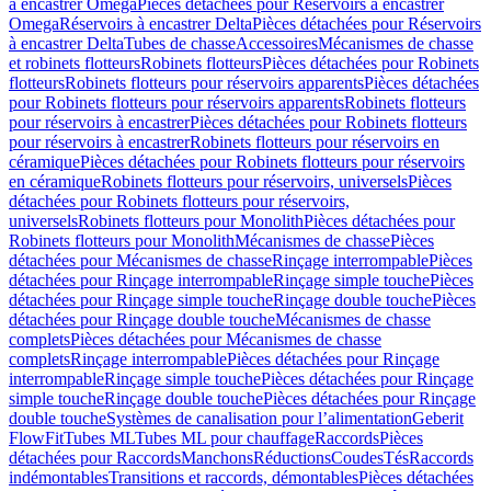
à encastrer Omega
Pièces détachées pour Réservoirs à encastrer
Omega
Réservoirs à encastrer Delta
Pièces détachées pour Réservoirs
à encastrer Delta
Tubes de chasse
Accessoires
Mécanismes de chasse
et robinets flotteurs
Robinets flotteurs
Pièces détachées pour Robinets
flotteurs
Robinets flotteurs pour réservoirs apparents
Pièces détachées
pour Robinets flotteurs pour réservoirs apparents
Robinets flotteurs
pour réservoirs à encastrer
Pièces détachées pour Robinets flotteurs
pour réservoirs à encastrer
Robinets flotteurs pour réservoirs en
céramique
Pièces détachées pour Robinets flotteurs pour réservoirs
en céramique
Robinets flotteurs pour réservoirs, universels
Pièces
détachées pour Robinets flotteurs pour réservoirs,
universels
Robinets flotteurs pour Monolith
Pièces détachées pour
Robinets flotteurs pour Monolith
Mécanismes de chasse
Pièces
détachées pour Mécanismes de chasse
Rinçage interrompable
Pièces
détachées pour Rinçage interrompable
Rinçage simple touche
Pièces
détachées pour Rinçage simple touche
Rinçage double touche
Pièces
détachées pour Rinçage double touche
Mécanismes de chasse
complets
Pièces détachées pour Mécanismes de chasse
complets
Rinçage interrompable
Pièces détachées pour Rinçage
interrompable
Rinçage simple touche
Pièces détachées pour Rinçage
simple touche
Rinçage double touche
Pièces détachées pour Rinçage
double touche
Systèmes de canalisation pour l’alimentation
Geberit
FlowFit
Tubes ML
Tubes ML pour chauffage
Raccords
Pièces
détachées pour Raccords
Manchons
Réductions
Coudes
Tés
Raccords
indémontables
Transitions et raccords, démontables
Pièces détachées