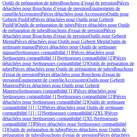
Outils de préparation de tubes
Bouchons d’essai de pression
Pièces
détachées pour Bouchons d’essai de pression
Équipements de
contrôle
Accessoires
Pièces détachées pour Accessoires
Outils pour
Geberit PushFit
Pièces détachées pour Outils pour Geberit
PushFit
Outils de préparation de tubes
Pièces détachées pour Outils
de préparation de tubes
Bouchons d'essai de pression
Pièces
détachées pour Bouchons d'essai de pression
Outils pour Geberit
Mepla
Pièces détachées pour Outils pour Geberit Mepla
Outils de
sertissage manuel
Pièces détachées pour Outils de sertissage
manuel
Sertisseuses compatibilité [1]
Pièces détachées pour
Sertisseuses compatibilité [1]
Sertisseuses compatibilité [2]
Pièces
détachées pour Sertisseuses compatibilité [2]
Outils de préparation de
tubes
Pièces détachées pour Outils de préparation de tubes
Bouchons
d'essai de pression
Pièces détachées pour Bouchons d'essai de
pression
Équipement de contrôle
Accessoires
Outils pour Geberit
Mapress
Pièces détachées pour Outils pour Geberit
Mapress
Sertisseuses compatibilité [1]
Pièces détachées pour
Sertisseuses compatibilité [1]
Sertisseuses compatibilité [2]
Pièces
détachées pour Sertisseuses compatibilité [2]
Outils de sertissage
compatibilité [1] / [2]
Pièces détachées pour Outils de sertissage
compatibilité [1] / [2]
Sertisseuses compatibilité [2XL]
Pièces
détachées pour Sertisseuses compatibilité [2XL]
Sertisseuses
compatibilité [3]
Pièces détachées pour Sertisseuses compatibilité
[3]
Outils de préparation de tubes
Pièces détachées pour Outils de
préparation de tubes
Bouchons d'essai de pression
Pièces détachées