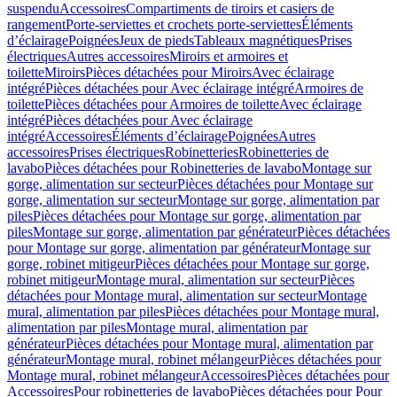
suspendu
Accessoires
Compartiments de tiroirs et casiers de
rangement
Porte-serviettes et crochets porte-serviettes
Éléments
d’éclairage
Poignées
Jeux de pieds
Tableaux magnétiques
Prises
électriques
Autres accessoires
Miroirs et armoires et
toilette
Miroirs
Pièces détachées pour Miroirs
Avec éclairage
intégré
Pièces détachées pour Avec éclairage intégré
Armoires de
toilette
Pièces détachées pour Armoires de toilette
Avec éclairage
intégré
Pièces détachées pour Avec éclairage
intégré
Accessoires
Éléments d’éclairage
Poignées
Autres
accessoires
Prises électriques
Robinetteries
Robinetteries de
lavabo
Pièces détachées pour Robinetteries de lavabo
Montage sur
gorge, alimentation sur secteur
Pièces détachées pour Montage sur
gorge, alimentation sur secteur
Montage sur gorge, alimentation par
piles
Pièces détachées pour Montage sur gorge, alimentation par
piles
Montage sur gorge, alimentation par générateur
Pièces détachées
pour Montage sur gorge, alimentation par générateur
Montage sur
gorge, robinet mitigeur
Pièces détachées pour Montage sur gorge,
robinet mitigeur
Montage mural, alimentation sur secteur
Pièces
détachées pour Montage mural, alimentation sur secteur
Montage
mural, alimentation par piles
Pièces détachées pour Montage mural,
alimentation par piles
Montage mural, alimentation par
générateur
Pièces détachées pour Montage mural, alimentation par
générateur
Montage mural, robinet mélangeur
Pièces détachées pour
Montage mural, robinet mélangeur
Accessoires
Pièces détachées pour
Accessoires
Pour robinetteries de lavabo
Pièces détachées pour Pour