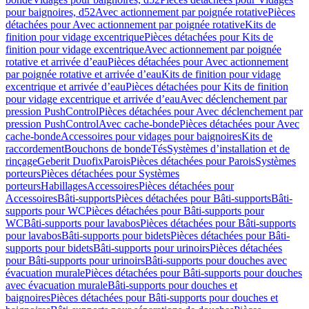
pour baignoires, d52
Avec actionnement par poignée rotative
Pièces
détachées pour Avec actionnement par poignée rotative
Kits de
finition pour vidage excentrique
Pièces détachées pour Kits de
finition pour vidage excentrique
Avec actionnement par poignée
rotative et arrivée d’eau
Pièces détachées pour Avec actionnement
par poignée rotative et arrivée d’eau
Kits de finition pour vidage
excentrique et arrivée d’eau
Pièces détachées pour Kits de finition
pour vidage excentrique et arrivée d’eau
Avec déclenchement par
pression PushControl
Pièces détachées pour Avec déclenchement par
pression PushControl
Avec cache-bonde
Pièces détachées pour Avec
cache-bonde
Accessoires pour vidages pour baignoires
Kits de
raccordement
Bouchons de bonde
Tés
Systèmes d’installation et de
rinçage
Geberit Duofix
Parois
Pièces détachées pour Parois
Systèmes
porteurs
Pièces détachées pour Systèmes
porteurs
Habillages
Accessoires
Pièces détachées pour
Accessoires
Bâti-supports
Pièces détachées pour Bâti-supports
Bâti-
supports pour WC
Pièces détachées pour Bâti-supports pour
WC
Bâti-supports pour lavabos
Pièces détachées pour Bâti-supports
pour lavabos
Bâti-supports pour bidets
Pièces détachées pour Bâti-
supports pour bidets
Bâti-supports pour urinoirs
Pièces détachées
pour Bâti-supports pour urinoirs
Bâti-supports pour douches avec
évacuation murale
Pièces détachées pour Bâti-supports pour douches
avec évacuation murale
Bâti-supports pour douches et
baignoires
Pièces détachées pour Bâti-supports pour douches et