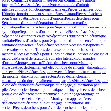
Avec commande d'urinoir intégrée
Pour commande d'urinoir
intégrée
Pièces détachées pour Pour commande d'urinoir
intégrée
Urinoirs, fonctionnement sans eau
Pièces détachées pour
Urinoirs, fonctionnement sans eau
Sans abattant
Pièces détachées
pour Sans abattant
Séparations d’urinoirs
Pièces détachées pour
Séparations d’urinoirs
Séparations d’urinoirs en matière
synthétique
Pièces détachées pour Séparations d’urinoirs en matière
synthétique
Séparations d’urinoirs en verre
Pièces détachées pour
Séparations d’urinoirs en verre
Séparations d’urinoirs en céramique
sanitaire
Pièces détachées pour Séparations d’urinoirs en céramique
sanitaire
Accessoires
Pièces détachées pour Accessoires
Siphons et
accessoires de siphon
Tubes de chasse, coudes de chasse et
raccords
Pièces détachées pour Tubes de chasse, coudes de chasse et
raccords
Matériel de fixation
Habillages latéraux
Commandes
dʼurinoir
Montage encastré
Pièces détachées pour Montage
encastré
Avec déclenchement électronique du rinçage, alimentation
sur secteur
Pièces détachées pour Avec déclenchement électronique
du rinçage, alimentation sur secteur
Avec déclenchement
électronique du rinçage, alimentation par piles
Pièces détachées pour
Avec déclenchement électronique du rinçage, alimentation par
piles
Avec déclenchement pneumatique du rinçage
Pièces détachées
pour Avec déclenchement pneumatique du rinçage
Montage en
apparent
Pièces détachées pour Montage en apparent
Avec
déclenchement électronique du rinçage, alimentation sur
secteur
Pièces détachées pour Avec déclenchement électronique du