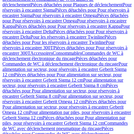
déclenchement
Pièces détachées pour Plaques de déclenchement
Pour
réservoirs à encastrer Sigma
Pièces détachées pour Pour réservoirs à
encastrer Sigma
Pour réservoirs à encastrer Omega
Pièces détachées
pour Pour réservoirs à encastrer Omega
Pour réservoirs à encastrer
Kappa
Pièces détachées pour Pour réservoirs à encastrer Kappa
Pour
réservoirs à encastrer Delta
Pièces détachées pour Pour réservoirs à
encastrer Delta
Pour les réservoirs à encastrer Twinline
Pièces
détachées pour Pour les réservoirs à encastrer Twinline
Pour
réservoirs à encastrer 300T
Pièces détachées pour Pour réservoirs à
encastrer 300T
Accessoires
Consommables
Commandes de WC à
déclenchement électronique du rinçage
Pièces détachées pour
Commandes de WC à déclenchement électronique du rinçage
Pour
alimentation sur secteur, pour réservoirs à encastrer Geberit Sigma
12 cm
Pièces détachées pour Pour alimentation sur secteur, pour
réservoirs à encastrer Geberit Sigma 12 cm
Pour alimentation sur
secteur, pour réservoirs à encastrer Geberit Sigma 8 cm
Pièces
détachées pour Pour alimentation sur secteur, pour réservoirs à
encastrer Geberit Sigma 8 cm
Pour alimentation sur secteur, pour
réservoirs à encastrer Geberit Omega 12 cm
Pièces détachées pour
Pour alimentation sur secteur, pour réservoirs à encastrer Geberit
Omega 12 cm
Pour alimentation par piles, pour réservoirs à encastrer
Geberit Sigma 12 cm
Pièces détachées pour Pour alimentation par
piles, pour réservoirs à encastrer Geberit Sigma 12 cm
Commandes
de WC avec déclenchement pneumatique du rinçage
Pièces
détachées pour Commandes de WC avec déclenchement