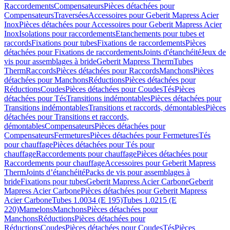
Raccordements
Compensateurs
Pièces détachées pour
Compensateurs
Traversées
Accessoires pour Geberit Mapress Acier
Inox
Pièces détachées pour Accessoires pour Geberit Mapress Acier
Inox
Isolations pour raccordements
Etanchements pour tubes et
raccords
Fixations pour tubes
Fixations de raccordements
Pièces
détachées pour Fixations de raccordements
Joints d'étanchéité
Jeux de
vis pour assemblages à bride
Geberit Mapress Therm
Tubes
Therm
Raccords
Pièces détachées pour Raccords
Manchons
Pièces
détachées pour Manchons
Réductions
Pièces détachées pour
Réductions
Coudes
Pièces détachées pour Coudes
Tés
Pièces
détachées pour Tés
Transitions indémontables
Pièces détachées pour
Transitions indémontables
Transitions et raccords, démontables
Pièces
détachées pour Transitions et raccords,
démontables
Compensateurs
Pièces détachées pour
Compensateurs
Fermetures
Pièces détachées pour Fermetures
Tés
pour chauffage
Pièces détachées pour Tés pour
chauffage
Raccordements pour chauffage
Pièces détachées pour
Raccordements pour chauffage
Accessoires pour Geberit Mapress
Therm
Joints d’étanchéité
Packs de vis pour assemblages à
bride
Fixations pour tubes
Geberit Mapress Acier Carbone
Geberit
Mapress Acier Carbone
Pièces détachées pour Geberit Mapress
Acier Carbone
Tubes 1.0034 (E 195)
Tubes 1.0215 (E
220)
Mamelons
Manchons
Pièces détachées pour
Manchons
Réductions
Pièces détachées pour
Réductions
Coudes
Pièces détachées pour Coudes
Tés
Pièces