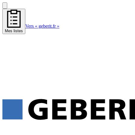
Vers « geberit.fr »
Mes listes