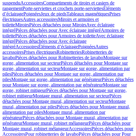
suspendu
Accessoires
Compartiments de tiroirs et casiers de
rangement
Porte-serviettes et crochets porte-serviettes
Éléments
d’éclairage
Poignées
Jeux de pieds
Tableaux magnétiques
Prises
électriques
Autres accessoires
Miroirs et armoires et
toilette
Miroirs
Pièces détachées pour Miroirs
Avec éclairage
intégré
Pièces détachées pour Avec éclairage intégré
Armoires de
toilette
Pièces détachées pour Armoires de toilette
Avec éclairage
intégré
Pièces détachées pour Avec éclairage
intégré
Accessoires
Éléments d’éclairage
Poignées
Autres
accessoires
Prises électriques
Robinetteries
Robinetteries de
lavabo
Pièces détachées pour Robinetteries de lavabo
Montage sur
gorge, alimentation sur secteur
Pièces détachées pour Montage sur
gorge, alimentation sur secteur
Montage sur gorge, alimentation par
piles
Pièces détachées pour Montage sur gorge, alimentation par
piles
Montage sur gorge, alimentation par générateur
Pièces détachées
pour Montage sur gorge, alimentation par générateur
Montage sur
gorge, robinet mitigeur
Pièces détachées pour Montage sur gorge,
robinet mitigeur
Montage mural, alimentation sur secteur
Pièces
détachées pour Montage mural, alimentation sur secteur
Montage
mural, alimentation par piles
Pièces détachées pour Montage mural,
alimentation par piles
Montage mural, alimentation par
générateur
Pièces détachées pour Montage mural, alimentation par
générateur
Montage mural, robinet mélangeur
Pièces détachées pour
Montage mural, robinet mélangeur
Accessoires
Pièces détachées pour
Accessoires
Pour robinetteries de lavabo
Pièces détachées pour Pour