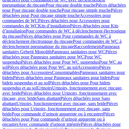
pneumatique du rinçage
Pour rinçage double touche
Pièces détachées
pour Pour rinçage double touche
Pour rinçage simple touche
Pièces
détachées pour Pour rinçage simple touche
Accessoires pour
commandes de WC
Pièces détachées pour Accessoires pour
commandes de WC
Kits d’installation
Pièces détachées pour Kits
d’installation
Pour commandes de WC à déclenchement électronique
du rinçage
Pièces détachées pour Pour commandes de WC à
déclenchement électronique du rinçage
Pour commandes de WC à
déclenchement pneumatique du rinçage
Raccordements
Panneaux
sanitaires Geberit Monolith
Panneaux sanitaires pour WC
Pièces
détachées pour Panneaux sanitaires pour WC
Pour WC
suspendus
Pièces détachées pour Pour WC suspendus
Pour WC au
sol
Pièces détachées pour Pour WC au sol
Accessoires
Pièces
détachées pour Accessoires
Consommables
Panneaux sanitaires pour
bidets
Pièces détachées pour Panneaux sanitaires pour bidets
Pour
bidets suspendus et au sol
Pièces détachées pour Pour bidets
suspendus et au sol
Urinoirs
Urinoirs, fonctionnement avec rinçage,
avec bride
Pièces détachées pour Urinoirs, fonctionnement avec
rinçage, avec bride
Sans abattant
Pièces détachées pour Sans
abattant
Urinoirs, fonctionnement avec rinçage, sans bride
Pièces
détachées pour Urinoirs, fonctionnement avec rinçage, sans
bride
Pour commande d’urinoir apparente ou à encastrer
Pièces
détachées pour Pour commande d’urinoir apparente ou à
encastrer
Avec commande d'urinoir intégrée
Pièces détachées pour