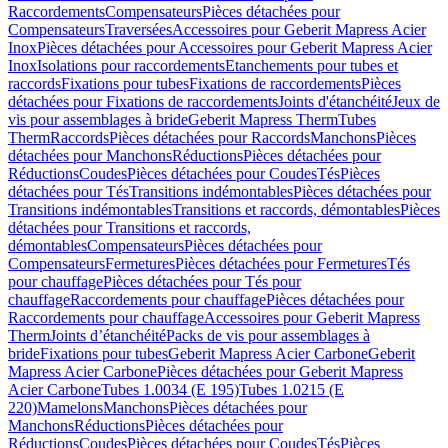
Raccordements
Compensateurs
Pièces détachées pour
Compensateurs
Traversées
Accessoires pour Geberit Mapress Acier
Inox
Pièces détachées pour Accessoires pour Geberit Mapress Acier
Inox
Isolations pour raccordements
Etanchements pour tubes et
raccords
Fixations pour tubes
Fixations de raccordements
Pièces
détachées pour Fixations de raccordements
Joints d'étanchéité
Jeux de
vis pour assemblages à bride
Geberit Mapress Therm
Tubes
Therm
Raccords
Pièces détachées pour Raccords
Manchons
Pièces
détachées pour Manchons
Réductions
Pièces détachées pour
Réductions
Coudes
Pièces détachées pour Coudes
Tés
Pièces
détachées pour Tés
Transitions indémontables
Pièces détachées pour
Transitions indémontables
Transitions et raccords, démontables
Pièces
détachées pour Transitions et raccords,
démontables
Compensateurs
Pièces détachées pour
Compensateurs
Fermetures
Pièces détachées pour Fermetures
Tés
pour chauffage
Pièces détachées pour Tés pour
chauffage
Raccordements pour chauffage
Pièces détachées pour
Raccordements pour chauffage
Accessoires pour Geberit Mapress
Therm
Joints d’étanchéité
Packs de vis pour assemblages à
bride
Fixations pour tubes
Geberit Mapress Acier Carbone
Geberit
Mapress Acier Carbone
Pièces détachées pour Geberit Mapress
Acier Carbone
Tubes 1.0034 (E 195)
Tubes 1.0215 (E
220)
Mamelons
Manchons
Pièces détachées pour
Manchons
Réductions
Pièces détachées pour
Réductions
Coudes
Pièces détachées pour Coudes
Tés
Pièces