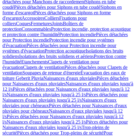
détachées pour Manchons de raccordement
Siphons en tube
coudé
Pièces détachées pour Siphons en tube coudé
Siphons en
forme d'escargot
Pièces détachées pour Siphons en forme
d'escargot
Accessoires
Colliers
Fixations pour
colliers
Coques
Fermetures
Joints
Boîtiers de
protection
Consommables
Protection incendie, protection acoustique
et protection contre l'humidité
Protection incendie
Pièces détachées
pour Protection incendie
Protection incendie pour systèmes
d'évacuation
Pièces détachées pour Protection incendie pour
systèmes d'évacuation
Protection acoustique
Isolations des bruits
solidiens
Isolations des bruits solidiens et aériens
Protection contre
l'humidité
Etanchements
Clapets de ventilation pour
évacuation
Clapets de ventilation
Pièces détachées pour Clapets de
ventilation
Soupapes de retenue d'énergie
Évacuation des eaux de
toiture Geberit Pluvia
Naissances d'eaux pluviales
Pièces détachées
pour Naissances d'eaux pluviales
Naissances d'eaux pluviales jusqu'à
12 l/s
Pièces détachées pour Naissances d'eaux pluviales jusqu'à 12
l/s
Naissances d'eaux pluviales jusqu'à 25 l/s
Pièces détachées pour
Naissances d'eaux pluviales jusqu'à 25 l/s
Naissances d'eaux
pluviales pour chéneaux
Pièces détachées pour Naissances d'eaux
pluviales pour chéneaux
Naissances d'eaux pluviales jusqu'à 12
l/s
Pièces détachées pour Naissances d'eaux pluviales jusqu'à 12
l/s
Naissances d'eaux pluviales jusqu'à 25 l/s
Pièces détachées pour
Naissances d'eaux pluviales jusqu'à 25 l/s
Trop-pleins de
sécurité
Pièces détachées pour Trop-pleins de sécurité
Pour