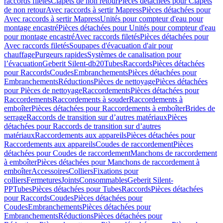
raccords filetés
Clapets de non retour
Pièces détachées pour Clapets
de non retour
Avec raccords à sertir Mapress
Pièces détachées pour
Avec raccords à sertir Mapress
Unités pour compteur d'eau pour
montage encastré
Pièces détachées pour Unités pour compteur d'eau
pour montage encastré
Avec raccords filetés
Pièces détachées pour
Avec raccords filetés
Soupapes d'évacuation d'air pour
chauffage
Purgeurs rapides
Systèmes de canalisation pour
l’évacuation
Geberit Silent-db20
Tubes
Raccords
Pièces détachées
pour Raccords
Coudes
Embranchements
Pièces détachées pour
Embranchements
Réductions
Pièces de nettoyage
Pièces détachées
pour Pièces de nettoyage
Raccordements
Pièces détachées pour
Raccordements
Raccordements à souder
Raccordements à
emboîter
Pièces détachées pour Raccordements à emboîter
Brides de
serrage
Raccords de transition sur d’autres matériaux
Pièces
détachées pour Raccords de transition sur d’autres
matériaux
Raccordements aux appareils
Pièces détachées pour
Raccordements aux appareils
Coudes de raccordement
Pièces
détachées pour Coudes de raccordement
Manchons de raccordement
à emboîter
Pièces détachées pour Manchons de raccordement à
emboîter
Accessoires
Colliers
Fixations pour
colliers
Fermetures
Joints
Consommables
Geberit Silent-
PP
Tubes
Pièces détachées pour Tubes
Raccords
Pièces détachées
pour Raccords
Coudes
Pièces détachées pour
Coudes
Embranchements
Pièces détachées pour
Embranchements
Réductions
Pièces détachées pour