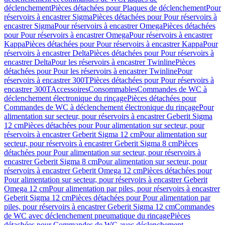
déclenchement
Pièces détachées pour Plaques de déclenchement
Pour
réservoirs à encastrer Sigma
Pièces détachées pour Pour réservoirs à
encastrer Sigma
Pour réservoirs à encastrer Omega
Pièces détachées
pour Pour réservoirs à encastrer Omega
Pour réservoirs à encastrer
Kappa
Pièces détachées pour Pour réservoirs à encastrer Kappa
Pour
réservoirs à encastrer Delta
Pièces détachées pour Pour réservoirs à
encastrer Delta
Pour les réservoirs à encastrer Twinline
Pièces
détachées pour Pour les réservoirs à encastrer Twinline
Pour
réservoirs à encastrer 300T
Pièces détachées pour Pour réservoirs à
encastrer 300T
Accessoires
Consommables
Commandes de WC à
déclenchement électronique du rinçage
Pièces détachées pour
Commandes de WC à déclenchement électronique du rinçage
Pour
alimentation sur secteur, pour réservoirs à encastrer Geberit Sigma
12 cm
Pièces détachées pour Pour alimentation sur secteur, pour
réservoirs à encastrer Geberit Sigma 12 cm
Pour alimentation sur
secteur, pour réservoirs à encastrer Geberit Sigma 8 cm
Pièces
détachées pour Pour alimentation sur secteur, pour réservoirs à
encastrer Geberit Sigma 8 cm
Pour alimentation sur secteur, pour
réservoirs à encastrer Geberit Omega 12 cm
Pièces détachées pour
Pour alimentation sur secteur, pour réservoirs à encastrer Geberit
Omega 12 cm
Pour alimentation par piles, pour réservoirs à encastrer
Geberit Sigma 12 cm
Pièces détachées pour Pour alimentation par
piles, pour réservoirs à encastrer Geberit Sigma 12 cm
Commandes
de WC avec déclenchement pneumatique du rinçage
Pièces
détachées pour Commandes de WC avec déclenchement