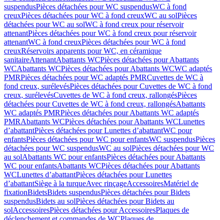
suspendus
Pièces détachées pour WC suspendus
WC à fond
creux
Pièces détachées pour WC à fond creux
WC au sol
Pièces
détachées pour WC au sol
WC à fond creux pour réservoir
attenant
Pièces détachées pour WC à fond creux pour réservoir
attenant
WC à fond creux
Pièces détachées pour WC à fond
creux
Réservoirs apparents pour WC, en céramique
sanitaire
Attenant
Abattants WC
Pièces détachées pour Abattants
WC
Abattants WC
Pièces détachées pour Abattants WC
WC adaptés
PMR
Pièces détachées pour WC adaptés PMR
Cuvettes de WC à
fond creux, surélevés
Pièces détachées pour Cuvettes de WC à fond
creux, surélevés
Cuvettes de WC à fond creux, rallongés
Pièces
détachées pour Cuvettes de WC à fond creux, rallongés
Abattants
WC adaptés PMR
Pièces détachées pour Abattants WC adaptés
PMR
Abattants WC
Pièces détachées pour Abattants WC
Lunettes
d’abattant
Pièces détachées pour Lunettes d’abattant
WC pour
enfants
Pièces détachées pour WC pour enfants
WC suspendus
Pièces
détachées pour WC suspendus
WC au sol
Pièces détachées pour WC
au sol
Abattants WC pour enfants
Pièces détachées pour Abattants
WC pour enfants
Abattants WC
Pièces détachées pour Abattants
WC
Lunettes d’abattant
Pièces détachées pour Lunettes
d’abattant
Siège à la turque
Avec rinçage
Accessoires
Matériel de
fixation
Bidets
Bidets suspendus
Pièces détachées pour Bidets
suspendus
Bidets au sol
Pièces détachées pour Bidets au
sol
Accessoires
Pièces détachées pour Accessoires
Plaques de
déclenchement et commandes de WC
Plaques de