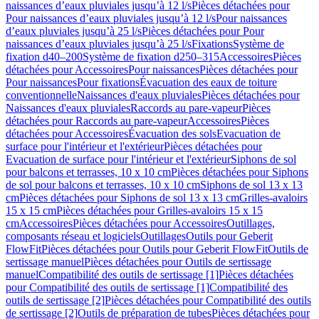
naissances d’eaux pluviales jusqu’à 12 l/s
Pièces détachées pour
Pour naissances d’eaux pluviales jusqu’à 12 l/s
Pour naissances
d’eaux pluviales jusqu’à 25 l/s
Pièces détachées pour Pour
naissances d’eaux pluviales jusqu’à 25 l/s
Fixations
Système de
fixation d40–200
Système de fixation d250–315
Accessoires
Pièces
détachées pour Accessoires
Pour naissances
Pièces détachées pour
Pour naissances
Pour fixations
Évacuation des eaux de toiture
conventionnelle
Naissances d'eaux pluviales
Pièces détachées pour
Naissances d'eaux pluviales
Raccords au pare-vapeur
Pièces
détachées pour Raccords au pare-vapeur
Accessoires
Pièces
détachées pour Accessoires
Évacuation des sols
Evacuation de
surface pour l'intérieur et l'extérieur
Pièces détachées pour
Evacuation de surface pour l'intérieur et l'extérieur
Siphons de sol
pour balcons et terrasses, 10 x 10 cm
Pièces détachées pour Siphons
de sol pour balcons et terrasses, 10 x 10 cm
Siphons de sol 13 x 13
cm
Pièces détachées pour Siphons de sol 13 x 13 cm
Grilles-avaloirs
15 x 15 cm
Pièces détachées pour Grilles-avaloirs 15 x 15
cm
Accessoires
Pièces détachées pour Accessoires
Outillages,
composants réseau et logiciels
Outillages
Outils pour Geberit
FlowFit
Pièces détachées pour Outils pour Geberit FlowFit
Outils de
sertissage manuel
Pièces détachées pour Outils de sertissage
manuel
Compatibilité des outils de sertissage [1]
Pièces détachées
pour Compatibilité des outils de sertissage [1]
Compatibilité des
outils de sertissage [2]
Pièces détachées pour Compatibilité des outils
de sertissage [2]
Outils de préparation de tubes
Pièces détachées pour