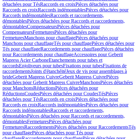
détachées pour Tés
Raccords en croix
Pièces détachées pour
Raccords en croix
Raccords indémontables
Pièces détachées pour
Raccords indémontables
Raccords et raccordements,
démontables
Pièces détachées pour Raccords et raccordements,
démontables
Compensateurs
Pièces détachées pour
Compensateurs
Fermetures
Pièces détachées pour
Fermetures
Manchons pour chauffage
Pièces détachées pour
Manchons pour chauffage
Tés pour chauffage
Pièces détachées pour
Tés pour chauffage
Raccordements pour chauffage
Pièces détachées
pour Raccordements pour chauffage
Accessoires pour Geberit
Mapress Acier Carbone
Etanchements pour tubes et
raccords
Enjoliveurs pour tubes
Fixations pour tubes
Fixations de
raccordements
Joints d'étanchéité
Jeux de vis pour assemblages à
bride
Geberit Mapress Cuivre
Geberit Mapress Cuivre
Pièces
détachées pour Geberit Mapress Cuivre
Manchons
Pièces détachées
pour Manchons
Réductions
Pièces détachées pour
Réductions
Coudes
Pièces détachées pour Coudes
Tés
Pièces
détachées pour Tés
Raccords en croix
Pièces détachées pour
Raccords en croix
Raccords indémontables
Pièces détachées pour
Raccords indémontables
Raccords et raccordements,
démontables
Pièces détachées pour Raccords et raccordements,
démontables
Fermetures
Pièces détachées pour
Fermetures
Raccordements
Pièces détachées pour Raccordements
Tés
pour chauffage
Pièces détachées pour Tés pour
chauffage
Raccordements pour chauffage
Pièces détachées pour