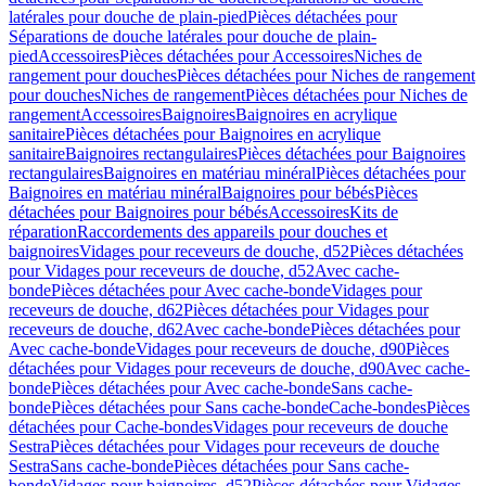
latérales pour douche de plain-pied
Pièces détachées pour
Séparations de douche latérales pour douche de plain-
pied
Accessoires
Pièces détachées pour Accessoires
Niches de
rangement pour douches
Pièces détachées pour Niches de rangement
pour douches
Niches de rangement
Pièces détachées pour Niches de
rangement
Accessoires
Baignoires
Baignoires en acrylique
sanitaire
Pièces détachées pour Baignoires en acrylique
sanitaire
Baignoires rectangulaires
Pièces détachées pour Baignoires
rectangulaires
Baignoires en matériau minéral
Pièces détachées pour
Baignoires en matériau minéral
Baignoires pour bébés
Pièces
détachées pour Baignoires pour bébés
Accessoires
Kits de
réparation
Raccordements des appareils pour douches et
baignoires
Vidages pour receveurs de douche, d52
Pièces détachées
pour Vidages pour receveurs de douche, d52
Avec cache-
bonde
Pièces détachées pour Avec cache-bonde
Vidages pour
receveurs de douche, d62
Pièces détachées pour Vidages pour
receveurs de douche, d62
Avec cache-bonde
Pièces détachées pour
Avec cache-bonde
Vidages pour receveurs de douche, d90
Pièces
détachées pour Vidages pour receveurs de douche, d90
Avec cache-
bonde
Pièces détachées pour Avec cache-bonde
Sans cache-
bonde
Pièces détachées pour Sans cache-bonde
Cache-bondes
Pièces
détachées pour Cache-bondes
Vidages pour receveurs de douche
Sestra
Pièces détachées pour Vidages pour receveurs de douche
Sestra
Sans cache-bonde
Pièces détachées pour Sans cache-
bonde
Vidages pour baignoires, d52
Pièces détachées pour Vidages