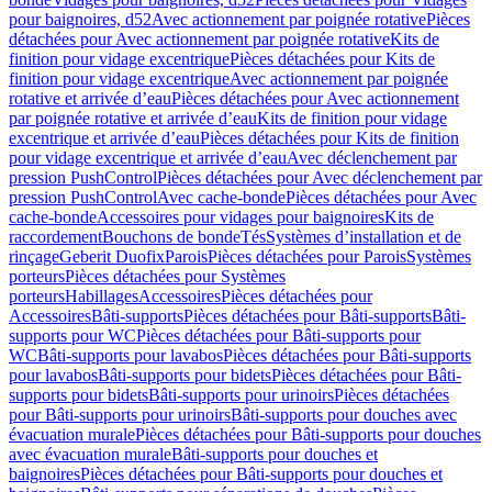
pour baignoires, d52
Avec actionnement par poignée rotative
Pièces
détachées pour Avec actionnement par poignée rotative
Kits de
finition pour vidage excentrique
Pièces détachées pour Kits de
finition pour vidage excentrique
Avec actionnement par poignée
rotative et arrivée d’eau
Pièces détachées pour Avec actionnement
par poignée rotative et arrivée d’eau
Kits de finition pour vidage
excentrique et arrivée d’eau
Pièces détachées pour Kits de finition
pour vidage excentrique et arrivée d’eau
Avec déclenchement par
pression PushControl
Pièces détachées pour Avec déclenchement par
pression PushControl
Avec cache-bonde
Pièces détachées pour Avec
cache-bonde
Accessoires pour vidages pour baignoires
Kits de
raccordement
Bouchons de bonde
Tés
Systèmes d’installation et de
rinçage
Geberit Duofix
Parois
Pièces détachées pour Parois
Systèmes
porteurs
Pièces détachées pour Systèmes
porteurs
Habillages
Accessoires
Pièces détachées pour
Accessoires
Bâti-supports
Pièces détachées pour Bâti-supports
Bâti-
supports pour WC
Pièces détachées pour Bâti-supports pour
WC
Bâti-supports pour lavabos
Pièces détachées pour Bâti-supports
pour lavabos
Bâti-supports pour bidets
Pièces détachées pour Bâti-
supports pour bidets
Bâti-supports pour urinoirs
Pièces détachées
pour Bâti-supports pour urinoirs
Bâti-supports pour douches avec
évacuation murale
Pièces détachées pour Bâti-supports pour douches
avec évacuation murale
Bâti-supports pour douches et
baignoires
Pièces détachées pour Bâti-supports pour douches et