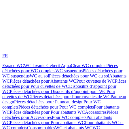
FR
Espace WC
WC lavants Geberit AquaClean
WC complets
Pièces
détachées pour WC complets
WC suspendus
Pièces détachées pour
WC suspendus
WC au sol
Pièces détachées pour WC au sol
Abattants
WC
Pièces détachées pour Abattants WC
Pour cuvettes de WC
Pièces
détachées pour Pour cuvettes de WC
Dispositifs d’appoint pour
WC
Pièces détachées pour Dispositifs d’appoint pour WC
Pour
cuvettes de WC
Pièces détachées pour Pour cuvettes de WC
Panneau
design
Pièces détachées pour Panneau design
Pour WC
complets
Pièces détachées pour Pour WC complets
Pour abattants
WC
Pièces détachées pour Pour abattants WC
Accessoires
Pièces
détachées pour Accessoires
Pour WC complets
Pour abattants
WC
Pièces détachées pour Pour abattants WC
Pour abattants WC et
WC complets
Consommables
WC et abattants WC
WC