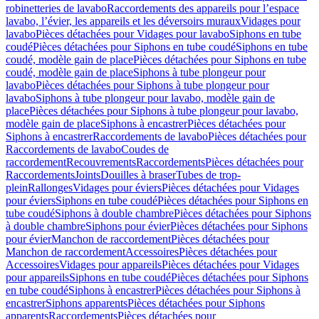
robinetteries de lavabo
Raccordements des appareils pour l’espace
lavabo, l’évier, les appareils et les déversoirs muraux
Vidages pour
lavabo
Pièces détachées pour Vidages pour lavabo
Siphons en tube
coudé
Pièces détachées pour Siphons en tube coudé
Siphons en tube
coudé, modèle gain de place
Pièces détachées pour Siphons en tube
coudé, modèle gain de place
Siphons à tube plongeur pour
lavabo
Pièces détachées pour Siphons à tube plongeur pour
lavabo
Siphons à tube plongeur pour lavabo, modèle gain de
place
Pièces détachées pour Siphons à tube plongeur pour lavabo,
modèle gain de place
Siphons à encastrer
Pièces détachées pour
Siphons à encastrer
Raccordements de lavabo
Pièces détachées pour
Raccordements de lavabo
Coudes de
raccordement
Recouvrements
Raccordements
Pièces détachées pour
Raccordements
Joints
Douilles à braser
Tubes de trop-
plein
Rallonges
Vidages pour éviers
Pièces détachées pour Vidages
pour éviers
Siphons en tube coudé
Pièces détachées pour Siphons en
tube coudé
Siphons à double chambre
Pièces détachées pour Siphons
à double chambre
Siphons pour évier
Pièces détachées pour Siphons
pour évier
Manchon de raccordement
Pièces détachées pour
Manchon de raccordement
Accessoires
Pièces détachées pour
Accessoires
Vidages pour appareils
Pièces détachées pour Vidages
pour appareils
Siphons en tube coudé
Pièces détachées pour Siphons
en tube coudé
Siphons à encastrer
Pièces détachées pour Siphons à
encastrer
Siphons apparents
Pièces détachées pour Siphons
apparents
Raccordements
Pièces détachées pour