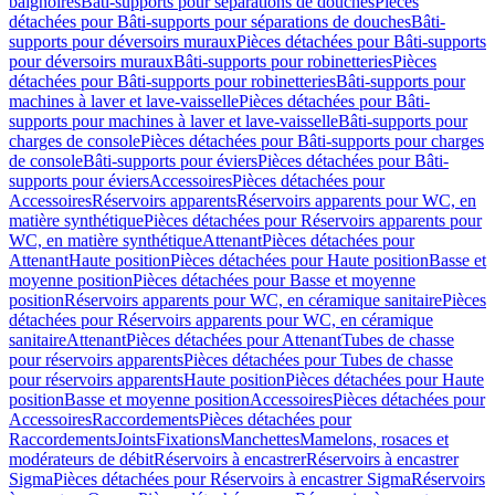
baignoires
Bâti-supports pour séparations de douches
Pièces
détachées pour Bâti-supports pour séparations de douches
Bâti-
supports pour déversoirs muraux
Pièces détachées pour Bâti-supports
pour déversoirs muraux
Bâti-supports pour robinetteries
Pièces
détachées pour Bâti-supports pour robinetteries
Bâti-supports pour
machines à laver et lave-vaisselle
Pièces détachées pour Bâti-
supports pour machines à laver et lave-vaisselle
Bâti-supports pour
charges de console
Pièces détachées pour Bâti-supports pour charges
de console
Bâti-supports pour éviers
Pièces détachées pour Bâti-
supports pour éviers
Accessoires
Pièces détachées pour
Accessoires
Réservoirs apparents
Réservoirs apparents pour WC, en
matière synthétique
Pièces détachées pour Réservoirs apparents pour
WC, en matière synthétique
Attenant
Pièces détachées pour
Attenant
Haute position
Pièces détachées pour Haute position
Basse et
moyenne position
Pièces détachées pour Basse et moyenne
position
Réservoirs apparents pour WC, en céramique sanitaire
Pièces
détachées pour Réservoirs apparents pour WC, en céramique
sanitaire
Attenant
Pièces détachées pour Attenant
Tubes de chasse
pour réservoirs apparents
Pièces détachées pour Tubes de chasse
pour réservoirs apparents
Haute position
Pièces détachées pour Haute
position
Basse et moyenne position
Accessoires
Pièces détachées pour
Accessoires
Raccordements
Pièces détachées pour
Raccordements
Joints
Fixations
Manchettes
Mamelons, rosaces et
modérateurs de débit
Réservoirs à encastrer
Réservoirs à encastrer
Sigma
Pièces détachées pour Réservoirs à encastrer Sigma
Réservoirs