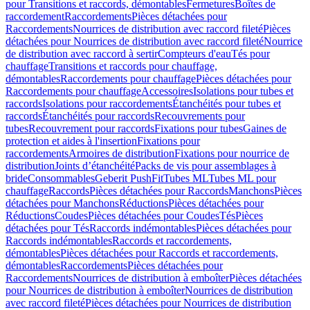
pour Transitions et raccords, démontables
Fermetures
Boîtes de
raccordement
Raccordements
Pièces détachées pour
Raccordements
Nourrices de distribution avec raccord fileté
Pièces
détachées pour Nourrices de distribution avec raccord fileté
Nourrice
de distribution avec raccord à sertir
Compteurs d'eau
Tés pour
chauffage
Transitions et raccords pour chauffage,
démontables
Raccordements pour chauffage
Pièces détachées pour
Raccordements pour chauffage
Accessoires
Isolations pour tubes et
raccords
Isolations pour raccordements
Étanchéités pour tubes et
raccords
Étanchéités pour raccords
Recouvrements pour
tubes
Recouvrement pour raccords
Fixations pour tubes
Gaines de
protection et aides à l'insertion
Fixations pour
raccordements
Armoires de distribution
Fixations pour nourrice de
distribution
Joints d’étanchéité
Packs de vis pour assemblages à
bride
Consommables
Geberit PushFit
Tubes ML
Tubes ML pour
chauffage
Raccords
Pièces détachées pour Raccords
Manchons
Pièces
détachées pour Manchons
Réductions
Pièces détachées pour
Réductions
Coudes
Pièces détachées pour Coudes
Tés
Pièces
détachées pour Tés
Raccords indémontables
Pièces détachées pour
Raccords indémontables
Raccords et raccordements,
démontables
Pièces détachées pour Raccords et raccordements,
démontables
Raccordements
Pièces détachées pour
Raccordements
Nourrices de distribution à emboîter
Pièces détachées
pour Nourrices de distribution à emboîter
Nourrices de distribution
avec raccord fileté
Pièces détachées pour Nourrices de distribution