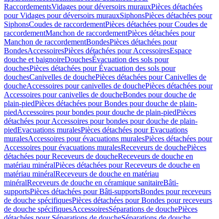
Raccordements
Vidages pour déversoirs muraux
Pièces détachées
pour Vidages pour déversoirs muraux
Siphons
Pièces détachées pour
Siphons
Coudes de raccordement
Pièces détachées pour Coudes de
raccordement
Manchon de raccordement
Pièces détachées pour
Manchon de raccordement
Bondes
Pièces détachées pour
Bondes
Accessoires
Pièces détachées pour Accessoires
Espace
douche et baignoire
Douches
Évacuation des sols pour
douches
Pièces détachées pour Évacuation des sols pour
douches
Canivelles de douche
Pièces détachées pour Canivelles de
douche
Accessoires pour canivelles de douche
Pièces détachées pour
Accessoires pour canivelles de douche
Bondes pour douche de
plain-pied
Pièces détachées pour Bondes pour douche de plain-
pied
Accessoires pour bondes pour douche de plain-pied
Pièces
détachées pour Accessoires pour bondes pour douche de plain-
pied
Evacuations murales
Pièces détachées pour Evacuations
murales
Accessoires pour évacuations murales
Pièces détachées pour
Accessoires pour évacuations murales
Receveurs de douche
Pièces
détachées pour Receveurs de douche
Receveurs de douche en
matériau minéral
Pièces détachées pour Receveurs de douche en
matériau minéral
Receveurs de douche en matériau
minéral
Receveurs de douche en céramique sanitaire
Bâti-
supports
Pièces détachées pour Bâti-supports
Bondes pour receveurs
de douche spécifiques
Pièces détachées pour Bondes pour receveurs
de douche spécifiques
Accessoires
Séparations de douche
Pièces
détachées pour Séparations de douche
Séparations de douche