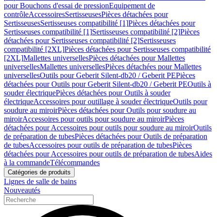
pour Bouchons d'essai de pression
Equipement de
contrôle
Accessoires
Sertisseuses
Pièces détachées pour
Sertisseuses
Sertisseuses compatibilité [1]
Pièces détachées pour
Sertisseuses compatibilité [1]
Sertisseuses compatibilité [2]
Pièces
détachées pour Sertisseuses compatibilité [2]
Sertisseuses
compatibilité [2XL]
Pièces détachées pour Sertisseuses compatibilité
[2XL]
Mallettes universelles
Pièces détachées pour Mallettes
universelles
Mallettes universelles
Pièces détachées pour Mallettes
universelles
Outils pour Geberit Silent-db20 / Geberit PE
Pièces
détachées pour Outils pour Geberit Silent-db20 / Geberit PE
Outils à
souder électrique
Pièces détachées pour Outils à souder
électrique
Accessoires pour outillage à souder électrique
Outils pour
soudure au miroir
Pièces détachées pour Outils pour soudure au
miroir
Accessoires pour outils pour soudure au miroir
Pièces
détachées pour Accessoires pour outils pour soudure au miroir
Outils
de préparation de tubes
Pièces détachées pour Outils de préparation
de tubes
Accessoires pour outils de préparation de tubes
Pièces
détachées pour Accessoires pour outils de préparation de tubes
Aides
à la commande
Télécommandes
Catégories de produits
Lignes de salle de bains
Nouveautés