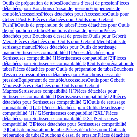
Outils de préparation de tubes
Bouchons d’essai de pression
Pièces
détachées pour Bouchons d’essai de pression
Équipements de
contrôle
Accessoires
Pièces détachées pour Accessoires
Outils pour
Geberit PushFit
Pièces détachées pour Outils pour Geberit
PushFit
Outils de préparation de tubes
Pièces détachées pour Outils
de préparation de tubes
Bouchons d'essai de pression
Pièces
détachées pour Bouchons d'essai de pression
Outils pour Geberit
Mepla
Pièces détachées pour Outils pour Geberit Mepla
Outils de
sertissage manuel
Pièces détachées pour Outils de sertissage
manuel
Sertisseuses compatibilité [1]
Pièces détachées pour
Sertisseuses compatibilité [1]
Sertisseuses compatibilité [2]
Pièces
détachées pour Sertisseuses compatibilité [2]
Outils de préparation de
tubes
Pièces détachées pour Outils de préparation de tubes
Bouchons
d'essai de pression
Pièces détachées pour Bouchons d'essai de
pression
Équipement de contrôle
Accessoires
Outils pour Geberit
Mapress
Pièces détachées pour Outils pour Geberit
Mapress
Sertisseuses compatibilité [1]
Pièces détachées pour
Sertisseuses compatibilité [1]
Sertisseuses compatibilité [2]
Pièces
détachées pour Sertisseuses compatibilité [2]
Outils de sertissage
compatibilité [1] / [2]
Pièces détachées pour Outils de sertissage
compatibilité [1] / [2]
Sertisseuses compatibilité [2XL]
Pièces
détachées pour Sertisseuses compatibilité [2XL]
Sertisseuses
compatibilité [3]
Pièces détachées pour Sertisseuses compatibilité
[3]
Outils de préparation de tubes
Pièces détachées pour Outils de
préparation de tubes
Bouchons d'essai de pression
Pièces détachées