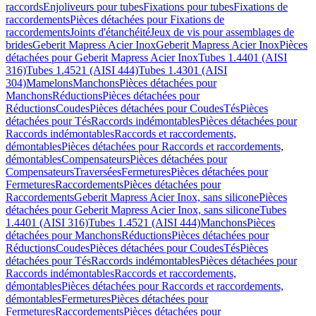
raccords
Enjoliveurs pour tubes
Fixations pour tubes
Fixations de
raccordements
Pièces détachées pour Fixations de
raccordements
Joints d'étanchéité
Jeux de vis pour assemblages de
brides
Geberit Mapress Acier Inox
Geberit Mapress Acier Inox
Pièces
détachées pour Geberit Mapress Acier Inox
Tubes 1.4401 (AISI
316)
Tubes 1.4521 (AISI 444)
Tubes 1.4301 (AISI
304)
Mamelons
Manchons
Pièces détachées pour
Manchons
Réductions
Pièces détachées pour
Réductions
Coudes
Pièces détachées pour Coudes
Tés
Pièces
détachées pour Tés
Raccords indémontables
Pièces détachées pour
Raccords indémontables
Raccords et raccordements,
démontables
Pièces détachées pour Raccords et raccordements,
démontables
Compensateurs
Pièces détachées pour
Compensateurs
Traversées
Fermetures
Pièces détachées pour
Fermetures
Raccordements
Pièces détachées pour
Raccordements
Geberit Mapress Acier Inox, sans silicone
Pièces
détachées pour Geberit Mapress Acier Inox, sans silicone
Tubes
1.4401 (AISI 316)
Tubes 1.4521 (AISI 444)
Manchons
Pièces
détachées pour Manchons
Réductions
Pièces détachées pour
Réductions
Coudes
Pièces détachées pour Coudes
Tés
Pièces
détachées pour Tés
Raccords indémontables
Pièces détachées pour
Raccords indémontables
Raccords et raccordements,
démontables
Pièces détachées pour Raccords et raccordements,
démontables
Fermetures
Pièces détachées pour
Fermetures
Raccordements
Pièces détachées pour