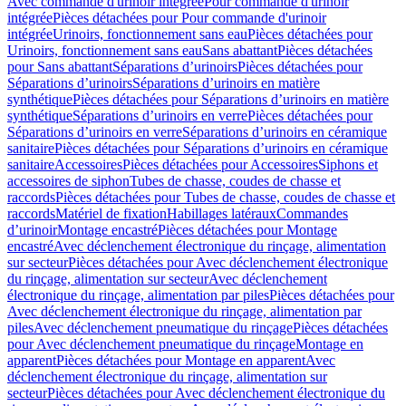
Avec commande d'urinoir intégrée
Pour commande d'urinoir
intégrée
Pièces détachées pour Pour commande d'urinoir
intégrée
Urinoirs, fonctionnement sans eau
Pièces détachées pour
Urinoirs, fonctionnement sans eau
Sans abattant
Pièces détachées
pour Sans abattant
Séparations d’urinoirs
Pièces détachées pour
Séparations d’urinoirs
Séparations d’urinoirs en matière
synthétique
Pièces détachées pour Séparations d’urinoirs en matière
synthétique
Séparations d’urinoirs en verre
Pièces détachées pour
Séparations d’urinoirs en verre
Séparations d’urinoirs en céramique
sanitaire
Pièces détachées pour Séparations d’urinoirs en céramique
sanitaire
Accessoires
Pièces détachées pour Accessoires
Siphons et
accessoires de siphon
Tubes de chasse, coudes de chasse et
raccords
Pièces détachées pour Tubes de chasse, coudes de chasse et
raccords
Matériel de fixation
Habillages latéraux
Commandes
dʼurinoir
Montage encastré
Pièces détachées pour Montage
encastré
Avec déclenchement électronique du rinçage, alimentation
sur secteur
Pièces détachées pour Avec déclenchement électronique
du rinçage, alimentation sur secteur
Avec déclenchement
électronique du rinçage, alimentation par piles
Pièces détachées pour
Avec déclenchement électronique du rinçage, alimentation par
piles
Avec déclenchement pneumatique du rinçage
Pièces détachées
pour Avec déclenchement pneumatique du rinçage
Montage en
apparent
Pièces détachées pour Montage en apparent
Avec
déclenchement électronique du rinçage, alimentation sur
secteur
Pièces détachées pour Avec déclenchement électronique du