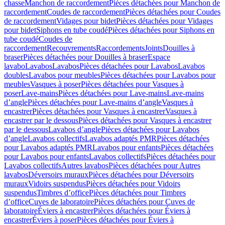
chasse
Manchon de raccordement
Pièces détachées pour Manchon de
raccordement
Coudes de raccordement
Pièces détachées pour Coudes
de raccordement
Vidages pour bidet
Pièces détachées pour Vidages
pour bidet
Siphons en tube coudé
Pièces détachées pour Siphons en
tube coudé
Coudes de
raccordement
Recouvrements
Raccordements
Joints
Douilles à
braser
Pièces détachées pour Douilles à braser
Espace
lavabo
Lavabos
Lavabos
Pièces détachées pour Lavabos
Lavabos
doubles
Lavabos pour meubles
Pièces détachées pour Lavabos pour
meubles
Vasques à poser
Pièces détachées pour Vasques à
poser
Lave-mains
Pièces détachées pour Lave-mains
Lave-mains
d’angle
Pièces détachées pour Lave-mains d’angle
Vasques à
encastrer
Pièces détachées pour Vasques à encastrer
Vasques à
encastrer par le dessous
Pièces détachées pour Vasques à encastrer
par le dessous
Lavabos d’angle
Pièces détachées pour Lavabos
d’angle
Lavabos collectifs
Lavabos adaptés PMR
Pièces détachées
pour Lavabos adaptés PMR
Lavabos pour enfants
Pièces détachées
pour Lavabos pour enfants
Lavabos collectifs
Pièces détachées pour
Lavabos collectifs
Autres lavabos
Pièces détachées pour Autres
lavabos
Déversoirs muraux
Pièces détachées pour Déversoirs
muraux
Vidoirs suspendus
Pièces détachées pour Vidoirs
suspendus
Timbres dʼoffice
Pièces détachées pour Timbres
dʼoffice
Cuves de laboratoire
Pièces détachées pour Cuves de
laboratoire
Éviers à encastrer
Pièces détachées pour Éviers à
encastrer
Éviers à poser
Pièces détachées pour Éviers à