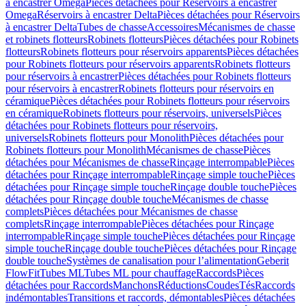
à encastrer Omega
Pièces détachées pour Réservoirs à encastrer
Omega
Réservoirs à encastrer Delta
Pièces détachées pour Réservoirs
à encastrer Delta
Tubes de chasse
Accessoires
Mécanismes de chasse
et robinets flotteurs
Robinets flotteurs
Pièces détachées pour Robinets
flotteurs
Robinets flotteurs pour réservoirs apparents
Pièces détachées
pour Robinets flotteurs pour réservoirs apparents
Robinets flotteurs
pour réservoirs à encastrer
Pièces détachées pour Robinets flotteurs
pour réservoirs à encastrer
Robinets flotteurs pour réservoirs en
céramique
Pièces détachées pour Robinets flotteurs pour réservoirs
en céramique
Robinets flotteurs pour réservoirs, universels
Pièces
détachées pour Robinets flotteurs pour réservoirs,
universels
Robinets flotteurs pour Monolith
Pièces détachées pour
Robinets flotteurs pour Monolith
Mécanismes de chasse
Pièces
détachées pour Mécanismes de chasse
Rinçage interrompable
Pièces
détachées pour Rinçage interrompable
Rinçage simple touche
Pièces
détachées pour Rinçage simple touche
Rinçage double touche
Pièces
détachées pour Rinçage double touche
Mécanismes de chasse
complets
Pièces détachées pour Mécanismes de chasse
complets
Rinçage interrompable
Pièces détachées pour Rinçage
interrompable
Rinçage simple touche
Pièces détachées pour Rinçage
simple touche
Rinçage double touche
Pièces détachées pour Rinçage
double touche
Systèmes de canalisation pour l’alimentation
Geberit
FlowFit
Tubes ML
Tubes ML pour chauffage
Raccords
Pièces
détachées pour Raccords
Manchons
Réductions
Coudes
Tés
Raccords
indémontables
Transitions et raccords, démontables
Pièces détachées