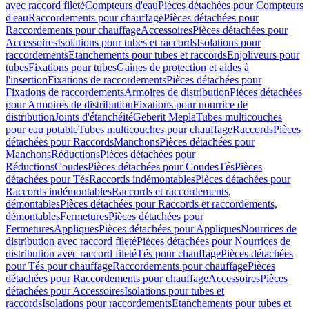
avec raccord fileté
Compteurs d'eau
Pièces détachées pour Compteurs
d'eau
Raccordements pour chauffage
Pièces détachées pour
Raccordements pour chauffage
Accessoires
Pièces détachées pour
Accessoires
Isolations pour tubes et raccords
Isolations pour
raccordements
Etanchements pour tubes et raccords
Enjoliveurs pour
tubes
Fixations pour tubes
Gaines de protection et aides à
l'insertion
Fixations de raccordements
Pièces détachées pour
Fixations de raccordements
Armoires de distribution
Pièces détachées
pour Armoires de distribution
Fixations pour nourrice de
distribution
Joints d'étanchéité
Geberit Mepla
Tubes multicouches
pour eau potable
Tubes multicouches pour chauffage
Raccords
Pièces
détachées pour Raccords
Manchons
Pièces détachées pour
Manchons
Réductions
Pièces détachées pour
Réductions
Coudes
Pièces détachées pour Coudes
Tés
Pièces
détachées pour Tés
Raccords indémontables
Pièces détachées pour
Raccords indémontables
Raccords et raccordements,
démontables
Pièces détachées pour Raccords et raccordements,
démontables
Fermetures
Pièces détachées pour
Fermetures
Appliques
Pièces détachées pour Appliques
Nourrices de
distribution avec raccord fileté
Pièces détachées pour Nourrices de
distribution avec raccord fileté
Tés pour chauffage
Pièces détachées
pour Tés pour chauffage
Raccordements pour chauffage
Pièces
détachées pour Raccordements pour chauffage
Accessoires
Pièces
détachées pour Accessoires
Isolations pour tubes et
raccords
Isolations pour raccordements
Etanchements pour tubes et