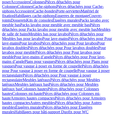
poser
Accessoires
Colonnes
Pièces détachées pour
Colonnes
Colonnes
Cache-siphons
Pièces détachées pour Cache-
siphons
Accessoires
Cache-bondes
Porte-serviettes
Matériel de
fixation
Habillages cache-siphons
Equerres de montage
Couvre-
joints
Dosserets
Kits de consoles
Étagères murales
Packs lavabo avec
meuble bas
Packs lavabo pour meuble avec meuble bas
Pièces
détachées pour Packs lavabo pour meuble avec meuble bas
Meubles
de salle de bains
Meubles bas pour lavabo
Pièces détachées pour
Meubles bas pour lavabo
Pour lave-mains
Pièces détachées pour Pour
lave-mains
Pour lavabos
Pièces détachées pour Pour lavabos
Pour
lavabos doubles
Pièces détachées pour Pour lavabos doubles
Pour
lavabos pour meuble
Pièces détachées pour Pour lavabos pour
meuble
Pour lave-mains d’angle
Pièces détachées pour Pour lave-
mains d’angle
Plans pour vasques
Pièces détachées pour Plans pour
vasques
Pour vasque à poser en forme de coupelle
Pièces détachées
pour Pour vasque à poser en forme de coupelle
Pour vasque à poser
rectangulaire
Pièces détachées pour Pour vasque à poser
rectangulaire
Meubles latéraux
Pièces détachées pour Meubles
latéraux
Meubles latéraux bas
Pièces détachées pour Meubles
latéraux bas
Colonnes hautes
Pièces détachées pour Colonnes
hautes
Colonnes mi-haute
Pièces détachées pour Colonnes mi-
haute
Armoires hautes compactes
Pièces détachées pour Armoires
hautes compactes
Autres meubles
Pièces détachées pour Autres
meubles
Étagères murales
Pièces détachées pour Étagères
murales
Habillages pour bâti-support Duofix pour WC