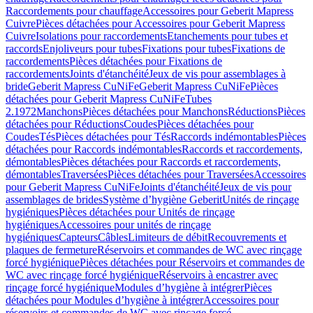
Raccordements pour chauffage
Accessoires pour Geberit Mapress
Cuivre
Pièces détachées pour Accessoires pour Geberit Mapress
Cuivre
Isolations pour raccordements
Etanchements pour tubes et
raccords
Enjoliveurs pour tubes
Fixations pour tubes
Fixations de
raccordements
Pièces détachées pour Fixations de
raccordements
Joints d'étanchéité
Jeux de vis pour assemblages à
bride
Geberit Mapress CuNiFe
Geberit Mapress CuNiFe
Pièces
détachées pour Geberit Mapress CuNiFe
Tubes
2.1972
Manchons
Pièces détachées pour Manchons
Réductions
Pièces
détachées pour Réductions
Coudes
Pièces détachées pour
Coudes
Tés
Pièces détachées pour Tés
Raccords indémontables
Pièces
détachées pour Raccords indémontables
Raccords et raccordements,
démontables
Pièces détachées pour Raccords et raccordements,
démontables
Traversées
Pièces détachées pour Traversées
Accessoires
pour Geberit Mapress CuNiFe
Joints d'étanchéité
Jeux de vis pour
assemblages de brides
Système d’hygiène Geberit
Unités de rinçage
hygiéniques
Pièces détachées pour Unités de rinçage
hygiéniques
Accessoires pour unités de rinçage
hygiéniques
Capteurs
Câbles
Limiteurs de débit
Recouvrements et
plaques de fermeture
Réservoirs et commandes de WC avec rinçage
forcé hygiénique
Pièces détachées pour Réservoirs et commandes de
WC avec rinçage forcé hygiénique
Réservoirs à encastrer avec
rinçage forcé hygiénique
Modules d’hygiène à intégrer
Pièces
détachées pour Modules d’hygiène à intégrer
Accessoires pour
réservoirs et commandes de WC avec rinçage forcé