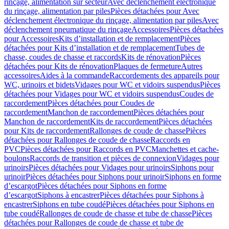
rinçage, alimentation sur secteur
Avec déclenchement électronique
du rinçage, alimentation par piles
Pièces détachées pour Avec
déclenchement électronique du rinçage, alimentation par piles
Avec
déclenchement pneumatique du rinçage
Accessoires
Pièces détachées
pour Accessoires
Kits d’installation et de remplacement
Pièces
détachées pour Kits d’installation et de remplacement
Tubes de
chasse, coudes de chasse et raccords
Kits de rénovation
Pièces
détachées pour Kits de rénovation
Plaques de fermeture
Autres
accessoires
Aides à la commande
Raccordements des appareils pour
WC, urinoirs et bidets
Vidages pour WC et vidoirs suspendus
Pièces
détachées pour Vidages pour WC et vidoirs suspendus
Coudes de
raccordement
Pièces détachées pour Coudes de
raccordement
Manchon de raccordement
Pièces détachées pour
Manchon de raccordement
Kits de raccordement
Pièces détachées
pour Kits de raccordement
Rallonges de coude de chasse
Pièces
détachées pour Rallonges de coude de chasse
Raccords en
PVC
Pièces détachées pour Raccords en PVC
Manchettes et cache-
boulons
Raccords de transition et pièces de connexion
Vidages pour
urinoirs
Pièces détachées pour Vidages pour urinoirs
Siphons pour
urinoir
Pièces détachées pour Siphons pour urinoir
Siphons en forme
d’escargot
Pièces détachées pour Siphons en forme
d’escargot
Siphons à encastrer
Pièces détachées pour Siphons à
encastrer
Siphons en tube coudé
Pièces détachées pour Siphons en
tube coudé
Rallonges de coude de chasse et tube de chasse
Pièces
détachées pour Rallonges de coude de chasse et tube de