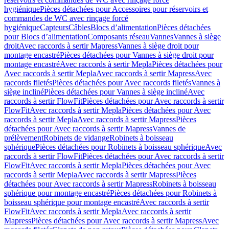
hygiénique
Pièces détachées pour Accessoires pour réservoirs et
commandes de WC avec rinçage forcé
hygiénique
Capteurs
Câbles
Blocs d’alimentation
Pièces détachées
pour Blocs d’alimentation
Composants réseau
Vannes
Vannes à siège
droit
Avec raccords à sertir Mapress
Vannes à siège droit pour
montage encastré
Pièces détachées pour Vannes à siège droit pour
montage encastré
Avec raccords à sertir Mepla
Pièces détachées pour
Avec raccords à sertir Mepla
Avec raccords à sertir Mapress
Avec
raccords filetés
Pièces détachées pour Avec raccords filetés
Vannes à
siège incliné
Pièces détachées pour Vannes à siège incliné
Avec
raccords à sertir FlowFit
Pièces détachées pour Avec raccords à sertir
FlowFit
Avec raccords à sertir Mepla
Pièces détachées pour Avec
raccords à sertir Mepla
Avec raccords à sertir Mapress
Pièces
détachées pour Avec raccords à sertir Mapress
Vannes de
prélèvement
Robinets de vidange
Robinets à boisseau
sphérique
Pièces détachées pour Robinets à boisseau sphérique
Avec
raccords à sertir FlowFit
Pièces détachées pour Avec raccords à sertir
FlowFit
Avec raccords à sertir Mepla
Pièces détachées pour Avec
raccords à sertir Mepla
Avec raccords à sertir Mapress
Pièces
détachées pour Avec raccords à sertir Mapress
Robinets à boisseau
sphérique pour montage encastré
Pièces détachées pour Robinets à
boisseau sphérique pour montage encastré
Avec raccords à sertir
FlowFit
Avec raccords à sertir Mepla
Avec raccords à sertir
Mapress
Pièces détachées pour Avec raccords à sertir Mapress
Avec