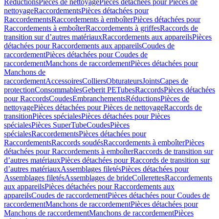
Réductions
Pièces de nettoyage
Pièces détachées pour Pièces de
nettoyage
Raccordements
Pièces détachées pour
Raccordements
Raccordements à emboîter
Pièces détachées pour
Raccordements à emboîter
Raccordements à griffes
Raccords de
transition sur d’autres matériaux
Raccordements aux appareils
Pièces
détachées pour Raccordements aux appareils
Coudes de
raccordement
Pièces détachées pour Coudes de
raccordement
Manchons de raccordement
Pièces détachées pour
Manchons de
raccordement
Accessoires
Colliers
Obturateurs
Joints
Capes de
protection
Consommables
Geberit PE
Tubes
Raccords
Pièces détachées
pour Raccords
Coudes
Embranchements
Réductions
Pièces de
nettoyage
Pièces détachées pour Pièces de nettoyage
Raccords de
transition
Pièces spéciales
Pièces détachées pour Pièces
spéciales
Pièces SuperTube
Coudes
Pièces
spéciales
Raccordements
Pièces détachées pour
Raccordements
Raccords soudés
Raccordements à emboîter
Pièces
détachées pour Raccordements à emboîter
Raccords de transition sur
d’autres matériaux
Pièces détachées pour Raccords de transition sur
d’autres matériaux
Assemblages filetés
Pièces détachées pour
Assemblages filetés
Assemblages de bride
Collerettes
Raccordements
aux appareils
Pièces détachées pour Raccordements aux
appareils
Coudes de raccordement
Pièces détachées pour Coudes de
raccordement
Manchons de raccordement
Pièces détachées pour
Manchons de raccordement
Manchons de raccordement
Pièces