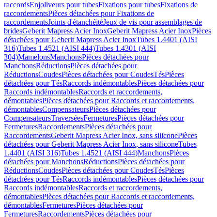
raccords
Enjoliveurs pour tubes
Fixations pour tubes
Fixations de
raccordements
Pièces détachées pour Fixations de
raccordements
Joints d'étanchéité
Jeux de vis pour assemblages de
brides
Geberit Mapress Acier Inox
Geberit Mapress Acier Inox
Pièces
détachées pour Geberit Mapress Acier Inox
Tubes 1.4401 (AISI
316)
Tubes 1.4521 (AISI 444)
Tubes 1.4301 (AISI
304)
Mamelons
Manchons
Pièces détachées pour
Manchons
Réductions
Pièces détachées pour
Réductions
Coudes
Pièces détachées pour Coudes
Tés
Pièces
détachées pour Tés
Raccords indémontables
Pièces détachées pour
Raccords indémontables
Raccords et raccordements,
démontables
Pièces détachées pour Raccords et raccordements,
démontables
Compensateurs
Pièces détachées pour
Compensateurs
Traversées
Fermetures
Pièces détachées pour
Fermetures
Raccordements
Pièces détachées pour
Raccordements
Geberit Mapress Acier Inox, sans silicone
Pièces
détachées pour Geberit Mapress Acier Inox, sans silicone
Tubes
1.4401 (AISI 316)
Tubes 1.4521 (AISI 444)
Manchons
Pièces
détachées pour Manchons
Réductions
Pièces détachées pour
Réductions
Coudes
Pièces détachées pour Coudes
Tés
Pièces
détachées pour Tés
Raccords indémontables
Pièces détachées pour
Raccords indémontables
Raccords et raccordements,
démontables
Pièces détachées pour Raccords et raccordements,
démontables
Fermetures
Pièces détachées pour
Fermetures
Raccordements
Pièces détachées pour