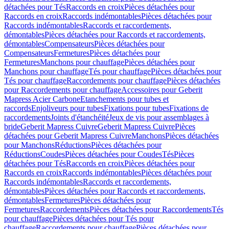
détachées pour Tés
Raccords en croix
Pièces détachées pour
Raccords en croix
Raccords indémontables
Pièces détachées pour
Raccords indémontables
Raccords et raccordements,
démontables
Pièces détachées pour Raccords et raccordements,
démontables
Compensateurs
Pièces détachées pour
Compensateurs
Fermetures
Pièces détachées pour
Fermetures
Manchons pour chauffage
Pièces détachées pour
Manchons pour chauffage
Tés pour chauffage
Pièces détachées pour
Tés pour chauffage
Raccordements pour chauffage
Pièces détachées
pour Raccordements pour chauffage
Accessoires pour Geberit
Mapress Acier Carbone
Etanchements pour tubes et
raccords
Enjoliveurs pour tubes
Fixations pour tubes
Fixations de
raccordements
Joints d'étanchéité
Jeux de vis pour assemblages à
bride
Geberit Mapress Cuivre
Geberit Mapress Cuivre
Pièces
détachées pour Geberit Mapress Cuivre
Manchons
Pièces détachées
pour Manchons
Réductions
Pièces détachées pour
Réductions
Coudes
Pièces détachées pour Coudes
Tés
Pièces
détachées pour Tés
Raccords en croix
Pièces détachées pour
Raccords en croix
Raccords indémontables
Pièces détachées pour
Raccords indémontables
Raccords et raccordements,
démontables
Pièces détachées pour Raccords et raccordements,
démontables
Fermetures
Pièces détachées pour
Fermetures
Raccordements
Pièces détachées pour Raccordements
Tés
pour chauffage
Pièces détachées pour Tés pour
chauffage
Raccordements pour chauffage
Pièces détachées pour