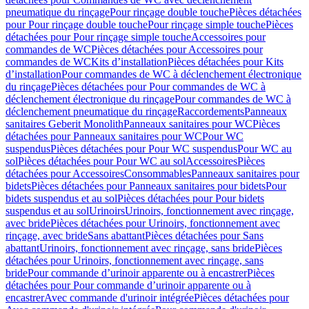
pneumatique du rinçage
Pour rinçage double touche
Pièces détachées
pour Pour rinçage double touche
Pour rinçage simple touche
Pièces
détachées pour Pour rinçage simple touche
Accessoires pour
commandes de WC
Pièces détachées pour Accessoires pour
commandes de WC
Kits d’installation
Pièces détachées pour Kits
d’installation
Pour commandes de WC à déclenchement électronique
du rinçage
Pièces détachées pour Pour commandes de WC à
déclenchement électronique du rinçage
Pour commandes de WC à
déclenchement pneumatique du rinçage
Raccordements
Panneaux
sanitaires Geberit Monolith
Panneaux sanitaires pour WC
Pièces
détachées pour Panneaux sanitaires pour WC
Pour WC
suspendus
Pièces détachées pour Pour WC suspendus
Pour WC au
sol
Pièces détachées pour Pour WC au sol
Accessoires
Pièces
détachées pour Accessoires
Consommables
Panneaux sanitaires pour
bidets
Pièces détachées pour Panneaux sanitaires pour bidets
Pour
bidets suspendus et au sol
Pièces détachées pour Pour bidets
suspendus et au sol
Urinoirs
Urinoirs, fonctionnement avec rinçage,
avec bride
Pièces détachées pour Urinoirs, fonctionnement avec
rinçage, avec bride
Sans abattant
Pièces détachées pour Sans
abattant
Urinoirs, fonctionnement avec rinçage, sans bride
Pièces
détachées pour Urinoirs, fonctionnement avec rinçage, sans
bride
Pour commande d’urinoir apparente ou à encastrer
Pièces
détachées pour Pour commande d’urinoir apparente ou à
encastrer
Avec commande d'urinoir intégrée
Pièces détachées pour