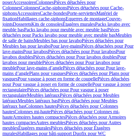
poser
Accessoires
Colonnes
Pièces détachées pour
Colonnes
Colonnes
Cache-siphons
Pièces détachées pour Cache-
siphons
Accessoires
Cache-bondes
Porte-serviettes
Matériel de
fixation
Habillages cache-siphons
Equerres de montage
Couvre-
joints
Dosserets
Kits de consoles
Étagères murales
Packs lavabo avec
meuble bas
Packs lavabo pour meuble avec meuble bas
Pièces
détachées pour Packs lavabo pour meuble avec meuble bas
Meubles
de salle de bains
Meubles bas pour lavabo
Pièces détachées pour
Meubles bas pour lavabo
Pour lave-mains
Pièces détachées pour Pour
lave-mains
Pour lavabos
Pièces détachées pour Pour lavabos
Pour
lavabos doubles
Pièces détachées pour Pour lavabos doubles
Pour
lavabos pour meuble
Pièces détachées pour Pour lavabos pour
meuble
Pour lave-mains d’angle
Pièces détachées pour Pour lave-
mains d’angle
Plans pour vasques
Pièces détachées pour Plans pour
vasques
Pour vasque à poser en forme de coupelle
Pièces détachées
pour Pour vasque à poser en forme de coupelle
Pour vasque à poser
rectangulaire
Pièces détachées pour Pour vasque à poser
rectangulaire
Meubles latéraux
Pièces détachées pour Meubles
latéraux
Meubles latéraux bas
Pièces détachées pour Meubles
latéraux bas
Colonnes hautes
Pièces détachées pour Colonnes
hautes
Colonnes mi-haute
Pièces détachées pour Colonnes mi-
haute
Armoires hautes compactes
Pièces détachées pour Armoires
hautes compactes
Autres meubles
Pièces détachées pour Autres
meubles
Étagères murales
Pièces détachées pour Étagères
murales
Habillages pour bâti-support Duofix pour WC