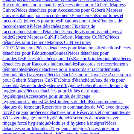
Raccordements pour chauffage
Accessoires pour Geberit Mapress
Cuivre
Pièces détachées pour Accessoires pour Geberit Mapress
Cuivre
Isolations pour raccordements
Etanchements pour tubes et
raccords
Enjoliveurs pour tubes
Fixations pour tubes
Fixations de
raccordements
Pièces détachées pour Fixations de
raccordements
Joints d'étanchéité
Jeux de vis pour assemblages à
bride
Geberit Mapress CuNiFe
Geberit Mapress CuNiFe
Pièces
détachées pour Geberit Mapress CuNiFe
Tubes
2.1972
Manchons
Pièces détachées pour Manchons
Réductions
Pièces
détachées pour Réductions
Coudes
Pièces détachées pour
Coudes
Tés
Pièces détachées pour Tés
Raccords indémontables
Pièces
détachées pour Raccords indémontables
Raccords et raccordements,
démontables
Pièces détachées pour Raccords et raccordements,
démontables
Traversées
Pièces détachées pour Traversées
Accessoires
pour Geberit Mapress CuNiFe
Joints d'étanchéité
Jeux de vis pour
assemblages de brides
Système d’hygiène Geberit
Unités de rinçage
hygiéniques
Pièces détachées pour Unités de rinçage
hygiéniques
Accessoires pour unités de rinçage
hygiéniques
Capteurs
Câbles
Limiteurs de débit
Recouvrements et
plaques de fermeture
Réservoirs et commandes de WC avec rinçage
forcé hygiénique
Pièces détachées pour Réservoirs et commandes de
WC avec rinçage forcé hygiénique
Réservoirs à encastrer avec
rinçage forcé hygiénique
Modules d’hygiène à intégrer
Pièces
détachées pour Modules d’hygiène à intégrer
Accessoires pour
réservoirs et commandes de WC avec rinçage forcé