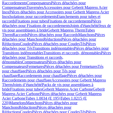
Raccordements
Compensateurs
Pièces détachées pour
Compensateurs
Traversées
Accessoires pour Geberit Mapress Acier
Inox
Pièces détachées pour Accessoires pour Geberit Mapress Acier
Inox
Isolations pour raccordements
Etanchements pour tubes et
raccords
Fixations pour tubes
Fixations de raccordements
Pièces
détachées pour Fixations de raccordements
Joints d'étanchéité
Jeux de
vis pour assemblages à bride
Geberit Mapress Therm
Tubes
Therm
Raccords
Pièces détachées pour Raccords
Manchons
Pièces
détachées pour Manchons
Réductions
Pièces détachées pour
Réductions
Coudes
Pièces détachées pour Coudes
Tés
Pièces
détachées pour Tés
Transitions indémontables
Pièces détachées pour
Transitions indémontables
Transitions et raccords, démontables
Pièces
détachées pour Transitions et raccords,
démontables
Compensateurs
Pièces détachées pour
Compensateurs
Fermetures
Pièces détachées pour Fermetures
Tés
pour chauffage
Pièces détachées pour Tés pour
chauffage
Raccordements pour chauffage
Pièces détachées pour
Raccordements pour chauffage
Accessoires pour Geberit Mapress
Therm
Joints d’étanchéité
Packs de vis pour assemblages à
bride
Fixations pour tubes
Geberit Mapress Acier Carbone
Geberit
Mapress Acier Carbone
Pièces détachées pour Geberit Mapress
Acier Carbone
Tubes 1.0034 (E 195)
Tubes 1.0215 (E
220)
Mamelons
Manchons
Pièces détachées pour
Manchons
Réductions
Pièces détachées pour
Réductions
Coudes
Pièces détachées pour Coudes
Tés
Pièces