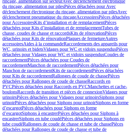
rinçage, alimentation sur secteur
Avec déclenchement électronique
du rinçage, alimentation par piles
Pièces détachées pour Avec
déclenchement électronique du rinçage, alimentation par piles
Avec
déclenchement pneumatique du rinçage
Accessoires
Pièces détachées
pour Accessoires
Kits d’installation et de remplacement
Pièces
détachées pour Kits d’installation et de remplacement
Tubes de
chasse, coudes de chasse et raccords
Kits de rénovation
Pièces
détachées pour Kits de rénovation
Plaques de fermeture
Autres
accessoires
Aides à la commande
Raccordements des appareils pour
WC, urinoirs et bidets
Vidages pour WC et vidoirs suspendus
Pièces
détachées pour Vidages pour WC et vidoirs suspendus
Coudes de
raccordement
Pièces détachées pour Coudes de
raccordement
Manchon de raccordement
Pièces détachées pour
Manchon de raccordement
Kits de raccordement
Pièces détachées
pour Kits de raccordement
Rallonges de coude de chasse
Pièces
détachées pour Rallonges de coude de chasse
Raccords en
PVC
Pièces détachées pour Raccords en PVC
Manchettes et cache-
boulons
Raccords de transition et pièces de connexion
Vidages pour
urinoirs
Pièces détachées pour Vidages pour urinoirs
Siphons pour
urinoir
Pièces détachées pour Siphons pour urinoir
Siphons en forme
d’escargot
Pièces détachées pour Siphons en forme
d’escargot
Siphons à encastrer
Pièces détachées pour Siphons à
encastrer
Siphons en tube coudé
Pièces détachées pour Siphons en
tube coudé
Rallonges de coude de chasse et tube de chasse
Pièces
détachées pour Rallonges de coude de chasse et tube de