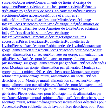
suspendu
Accessoires
Compartiments de tiroirs et casiers de
rangement
Porte-serviettes et crochets porte-serviettes
Éléments
d’éclairage
Poignées
Jeux de pieds
Tableaux magnétiques
Prises
électriques
Autres accessoires
Miroirs et armoires et
toilette
Miroirs
Pièces détachées pour Miroirs
Avec éclairage
intégré
Pièces détachées pour Avec éclairage intégré
Armoires de
toilette
Pièces détachées pour Armoires de toilette
Avec éclairage
intégré
Pièces détachées pour Avec éclairage
intégré
Accessoires
Éléments d’éclairage
Poignées
Autres
accessoires
Prises électriques
Robinetteries
Robinetteries de
lavabo
Pièces détachées pour Robinetteries de lavabo
Montage sur
gorge, alimentation sur secteur
Pièces détachées pour Montage sur
gorge, alimentation sur secteur
Montage sur gorge, alimentation par
piles
Pièces détachées pour Montage sur gorge, alimentation par
piles
Montage sur gorge, alimentation par générateur
Pièces détachées
pour Montage sur gorge, alimentation par générateur
Montage sur
gorge, robinet mitigeur
Pièces détachées pour Montage sur gorge,
robinet mitigeur
Montage mural, alimentation sur secteur
Pièces
détachées pour Montage mural, alimentation sur secteur
Montage
mural, alimentation par piles
Pièces détachées pour Montage mural,
alimentation par piles
Montage mural, alimentation par
générateur
Pièces détachées pour Montage mural, alimentation par
générateur
Montage mural, robinet mélangeur
Pièces détachées pour
Montage mural, robinet mélangeur
Accessoires
Pièces détachées pour
Accessoires
Pour robinetteries de lavabo
Pièces détachées pour Pour