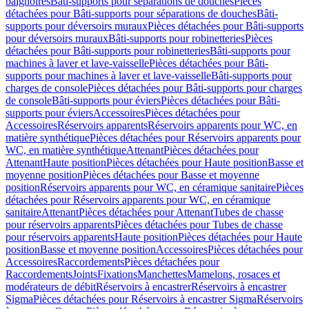
baignoires
Bâti-supports pour séparations de douches
Pièces
détachées pour Bâti-supports pour séparations de douches
Bâti-
supports pour déversoirs muraux
Pièces détachées pour Bâti-supports
pour déversoirs muraux
Bâti-supports pour robinetteries
Pièces
détachées pour Bâti-supports pour robinetteries
Bâti-supports pour
machines à laver et lave-vaisselle
Pièces détachées pour Bâti-
supports pour machines à laver et lave-vaisselle
Bâti-supports pour
charges de console
Pièces détachées pour Bâti-supports pour charges
de console
Bâti-supports pour éviers
Pièces détachées pour Bâti-
supports pour éviers
Accessoires
Pièces détachées pour
Accessoires
Réservoirs apparents
Réservoirs apparents pour WC, en
matière synthétique
Pièces détachées pour Réservoirs apparents pour
WC, en matière synthétique
Attenant
Pièces détachées pour
Attenant
Haute position
Pièces détachées pour Haute position
Basse et
moyenne position
Pièces détachées pour Basse et moyenne
position
Réservoirs apparents pour WC, en céramique sanitaire
Pièces
détachées pour Réservoirs apparents pour WC, en céramique
sanitaire
Attenant
Pièces détachées pour Attenant
Tubes de chasse
pour réservoirs apparents
Pièces détachées pour Tubes de chasse
pour réservoirs apparents
Haute position
Pièces détachées pour Haute
position
Basse et moyenne position
Accessoires
Pièces détachées pour
Accessoires
Raccordements
Pièces détachées pour
Raccordements
Joints
Fixations
Manchettes
Mamelons, rosaces et
modérateurs de débit
Réservoirs à encastrer
Réservoirs à encastrer
Sigma
Pièces détachées pour Réservoirs à encastrer Sigma
Réservoirs