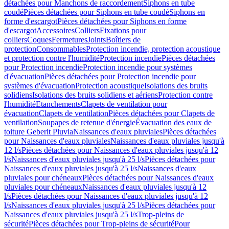
détachées pour Manchons de raccordement
Siphons en tube
coudé
Pièces détachées pour Siphons en tube coudé
Siphons en
forme d'escargot
Pièces détachées pour Siphons en forme
d'escargot
Accessoires
Colliers
Fixations pour
colliers
Coques
Fermetures
Joints
Boîtiers de
protection
Consommables
Protection incendie, protection acoustique
et protection contre l'humidité
Protection incendie
Pièces détachées
pour Protection incendie
Protection incendie pour systèmes
d'évacuation
Pièces détachées pour Protection incendie pour
systèmes d'évacuation
Protection acoustique
Isolations des bruits
solidiens
Isolations des bruits solidiens et aériens
Protection contre
l'humidité
Etanchements
Clapets de ventilation pour
évacuation
Clapets de ventilation
Pièces détachées pour Clapets de
ventilation
Soupapes de retenue d'énergie
Évacuation des eaux de
toiture Geberit Pluvia
Naissances d'eaux pluviales
Pièces détachées
pour Naissances d'eaux pluviales
Naissances d'eaux pluviales jusqu'à
12 l/s
Pièces détachées pour Naissances d'eaux pluviales jusqu'à 12
l/s
Naissances d'eaux pluviales jusqu'à 25 l/s
Pièces détachées pour
Naissances d'eaux pluviales jusqu'à 25 l/s
Naissances d'eaux
pluviales pour chéneaux
Pièces détachées pour Naissances d'eaux
pluviales pour chéneaux
Naissances d'eaux pluviales jusqu'à 12
l/s
Pièces détachées pour Naissances d'eaux pluviales jusqu'à 12
l/s
Naissances d'eaux pluviales jusqu'à 25 l/s
Pièces détachées pour
Naissances d'eaux pluviales jusqu'à 25 l/s
Trop-pleins de
sécurité
Pièces détachées pour Trop-pleins de sécurité
Pour