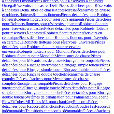
à encastrer Omega
Pièces détachées pour Réservoirs à encastrer
Omega
Réservoirs à encastrer Delta
Pièces détachées pour Réservoirs
à encastrer Delta
Tubes de chasse
Accessoires
Mécanismes de chasse
et robinets flotteurs
Robinets flotteurs
Pièces détachées pour Robinets
flotteurs
Robinets flotteurs pour réservoirs apparents
Pièces détachées
pour Robinets flotteurs pour réservoirs apparents
Robinets flotteurs
pour réservoirs à encastrer
Pièces détachées pour Robinets flotteurs
pour réservoirs à encastrer
Robinets flotteurs pour réservoirs en
céramique
Pièces détachées pour Robinets flotteurs pour réservoirs
en céramique
Robinets flotteurs pour réservoirs, universels
Pièces
détachées pour Robinets flotteurs pour réservoirs,
universels
Robinets flotteurs pour Monolith
Pièces détachées pour
Robinets flotteurs pour Monolith
Mécanismes de chasse
Pièces
détachées pour Mécanismes de chasse
Rinçage interrompable
Pièces
détachées pour Rinçage interrompable
Rinçage simple touche
Pièces
détachées pour Rinçage simple touche
Rinçage double touche
Pièces
détachées pour Rinçage double touche
Mécanismes de chasse
complets
Pièces détachées pour Mécanismes de chasse
complets
Rinçage interrompable
Pièces détachées pour Rinçage
interrompable
Rinçage simple touche
Pièces détachées pour Rinçage
simple touche
Rinçage double touche
Pièces détachées pour Rinçage
double touche
Systèmes de canalisation pour l’alimentation
Geberit
FlowFit
Tubes ML
Tubes ML pour chauffage
Raccords
Pièces
détachées pour Raccords
Manchons
Réductions
Coudes
Tés
Raccords
indémontables
Transitions et raccords, démontables
Pièces détachées