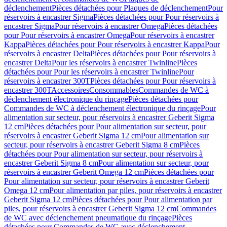
déclenchement
Pièces détachées pour Plaques de déclenchement
Pour
réservoirs à encastrer Sigma
Pièces détachées pour Pour réservoirs à
encastrer Sigma
Pour réservoirs à encastrer Omega
Pièces détachées
pour Pour réservoirs à encastrer Omega
Pour réservoirs à encastrer
Kappa
Pièces détachées pour Pour réservoirs à encastrer Kappa
Pour
réservoirs à encastrer Delta
Pièces détachées pour Pour réservoirs à
encastrer Delta
Pour les réservoirs à encastrer Twinline
Pièces
détachées pour Pour les réservoirs à encastrer Twinline
Pour
réservoirs à encastrer 300T
Pièces détachées pour Pour réservoirs à
encastrer 300T
Accessoires
Consommables
Commandes de WC à
déclenchement électronique du rinçage
Pièces détachées pour
Commandes de WC à déclenchement électronique du rinçage
Pour
alimentation sur secteur, pour réservoirs à encastrer Geberit Sigma
12 cm
Pièces détachées pour Pour alimentation sur secteur, pour
réservoirs à encastrer Geberit Sigma 12 cm
Pour alimentation sur
secteur, pour réservoirs à encastrer Geberit Sigma 8 cm
Pièces
détachées pour Pour alimentation sur secteur, pour réservoirs à
encastrer Geberit Sigma 8 cm
Pour alimentation sur secteur, pour
réservoirs à encastrer Geberit Omega 12 cm
Pièces détachées pour
Pour alimentation sur secteur, pour réservoirs à encastrer Geberit
Omega 12 cm
Pour alimentation par piles, pour réservoirs à encastrer
Geberit Sigma 12 cm
Pièces détachées pour Pour alimentation par
piles, pour réservoirs à encastrer Geberit Sigma 12 cm
Commandes
de WC avec déclenchement pneumatique du rinçage
Pièces
détachées pour Commandes de WC avec déclenchement