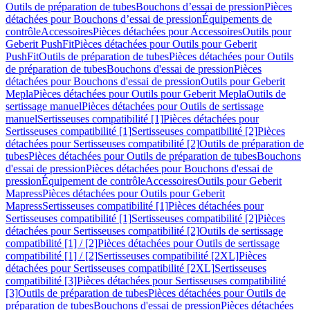
Outils de préparation de tubes
Bouchons d’essai de pression
Pièces
détachées pour Bouchons d’essai de pression
Équipements de
contrôle
Accessoires
Pièces détachées pour Accessoires
Outils pour
Geberit PushFit
Pièces détachées pour Outils pour Geberit
PushFit
Outils de préparation de tubes
Pièces détachées pour Outils
de préparation de tubes
Bouchons d'essai de pression
Pièces
détachées pour Bouchons d'essai de pression
Outils pour Geberit
Mepla
Pièces détachées pour Outils pour Geberit Mepla
Outils de
sertissage manuel
Pièces détachées pour Outils de sertissage
manuel
Sertisseuses compatibilité [1]
Pièces détachées pour
Sertisseuses compatibilité [1]
Sertisseuses compatibilité [2]
Pièces
détachées pour Sertisseuses compatibilité [2]
Outils de préparation de
tubes
Pièces détachées pour Outils de préparation de tubes
Bouchons
d'essai de pression
Pièces détachées pour Bouchons d'essai de
pression
Équipement de contrôle
Accessoires
Outils pour Geberit
Mapress
Pièces détachées pour Outils pour Geberit
Mapress
Sertisseuses compatibilité [1]
Pièces détachées pour
Sertisseuses compatibilité [1]
Sertisseuses compatibilité [2]
Pièces
détachées pour Sertisseuses compatibilité [2]
Outils de sertissage
compatibilité [1] / [2]
Pièces détachées pour Outils de sertissage
compatibilité [1] / [2]
Sertisseuses compatibilité [2XL]
Pièces
détachées pour Sertisseuses compatibilité [2XL]
Sertisseuses
compatibilité [3]
Pièces détachées pour Sertisseuses compatibilité
[3]
Outils de préparation de tubes
Pièces détachées pour Outils de
préparation de tubes
Bouchons d'essai de pression
Pièces détachées