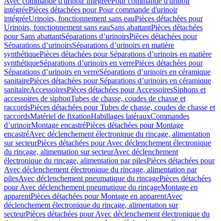
Avec commande d'urinoir intégrée
Pour commande d'urinoir
intégrée
Pièces détachées pour Pour commande d'urinoir
intégrée
Urinoirs, fonctionnement sans eau
Pièces détachées pour
Urinoirs, fonctionnement sans eau
Sans abattant
Pièces détachées
pour Sans abattant
Séparations d’urinoirs
Pièces détachées pour
Séparations d’urinoirs
Séparations d’urinoirs en matière
synthétique
Pièces détachées pour Séparations d’urinoirs en matière
synthétique
Séparations d’urinoirs en verre
Pièces détachées pour
Séparations d’urinoirs en verre
Séparations d’urinoirs en céramique
sanitaire
Pièces détachées pour Séparations d’urinoirs en céramique
sanitaire
Accessoires
Pièces détachées pour Accessoires
Siphons et
accessoires de siphon
Tubes de chasse, coudes de chasse et
raccords
Pièces détachées pour Tubes de chasse, coudes de chasse et
raccords
Matériel de fixation
Habillages latéraux
Commandes
dʼurinoir
Montage encastré
Pièces détachées pour Montage
encastré
Avec déclenchement électronique du rinçage, alimentation
sur secteur
Pièces détachées pour Avec déclenchement électronique
du rinçage, alimentation sur secteur
Avec déclenchement
électronique du rinçage, alimentation par piles
Pièces détachées pour
Avec déclenchement électronique du rinçage, alimentation par
piles
Avec déclenchement pneumatique du rinçage
Pièces détachées
pour Avec déclenchement pneumatique du rinçage
Montage en
apparent
Pièces détachées pour Montage en apparent
Avec
déclenchement électronique du rinçage, alimentation sur
secteur
Pièces détachées pour Avec déclenchement électronique du