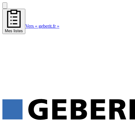
Vers « geberit.fr »
Mes listes