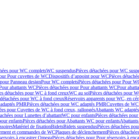
chées pour WC complets
WC suspendus
Pièces détachées pour WC susp
pour Pour cuvettes de WC
Dispositifs d’appoint pour WC
Pièces détaché
 pour Panneau design
Pour WC complets
Pièces détachées pour Pour W
Pour abattants WC
Pièces détachées pour Pour abattants WC
Pour abatt
es détachées pour WC à fond creux
WC au sol
Pièces détachées pour W
 détachées pour WC à fond creux
Réservoirs apparents pour WC, en cér
adaptés PMR
Pièces détachées pour WC adaptés PMR
Cuvettes de WC 
ées pour Cuvettes de WC à fond creux, rallongés
Abattants WC adapt
tachées pour Lunettes d’abattant
WC pour enfants
Pièces détachées pou
our enfants
Pièces détachées pour Abattants WC pour enfants
Abattant
ssoires
Matériel de fixation
Bidets
Bidets suspendus
Pièces détachées pou
hement et commandes de WC
Plaques de déclenchement
Pièces détachée
servoirs à encastrer Omega
Pièces détachées pour Pour réservoirs à enc