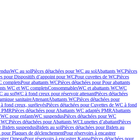
endus
WC au sol
Pièces détachées pour WC au sol
Abattants WC
Pièces
es pour Dispositifs d’appoint pour WC
Pour cuvettes de WC
Pièces
C complets
Pour abattants WC
Pièces détachées pour Pour abattants
ants WC et WC complets
Consommables
WC et abattants WC
WC
C au sol
WC à fond creux pour réservoir attenant
Pièces détachées
amique sanitaire
Attenant
Abattants WC
Pièces détachées pour
à fond creux, surélevés
Pièces détachées pour Cuvettes de WC à fond
és PMR
Pièces détachées pour Abattants WC adaptés PMR
Abattants
r WC pour enfants
WC suspendus
Pièces détachées pour WC
s WC
Pièces détachées pour Abattants WC
Lunettes d’abattant
Pièces
r Bidets suspendus
Bidets au sol
Pièces détachées pour Bidets au
s pour Plaques de déclenchement
Pour réservoirs à encastrer
astrer Omega
Pour réservoirs à encastrer Kappa
Pièces détachées pour