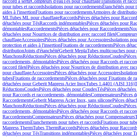
raccord à sertir
Compteurs d'eau
Tés pour chauffage
Transitions et rac
pour tubes et raccords
Isolations pour raccordements
Étanchéités pour t
aides à l'insertion
Fixations pour raccordements
Armoires de distributi
ML
Tubes ML pour chauffage
Raccords
Pièces détachées pour Raccor
détachées pour Tés
Raccords indémontables
Pièces détachées pour Ra
démontables
Raccordements
Pièces détachées pour Raccordements
Nou
détachées pour Nourrices de distribution avec raccord fileté
Compteurs
chauffage
Accessoires
Pièces détachées pour Accessoires
Isolations pou
protection et aides à l'insertion
Fixations de raccordements
Pièces déta
distribution
Joints d'étanchéité
Geberit Mepla
Tubes multicouches pour 
Manchons
Réductions
Pièces détachées pour Réductions
Coudes
Pièces
raccordements, démontables
Pièces détachées pour Raccords et racco
raccord fileté
Pièces détachées pour Nourrices de distribution avec racc
pour chauffage
Accessoires
Pièces détachées pour Accessoires
Isolatio
tubes
Fixations de raccordements
Pièces détachées pour Fixations de 
détachées pour Geberit Mapress Acier Inox
Tubes 1.4401 (AISI 316)
T
Réductions
Coudes
Pièces détachées pour Coudes
Tés
Pièces détachées
pour Raccords et raccordements, démontables
Compensateurs
Pièces 
Raccordements
Geberit Mapress Acier Inox, sans silicone
Pièces détac
Manchons
Réductions
Pièces détachées pour Réductions
Coudes
Pièces
raccordements, démontables
Pièces détachées pour Raccords et racco
Raccordements
Compensateurs
Pièces détachées pour Compensateurs
T
raccordements
Etanchements pour tubes et raccords
Fixations pour tub
Mapress Therm
Tubes Therm
Raccords
Pièces détachées pour Raccord
détachées pour Tés
Transitions indémontables
Pièces détachées pour T