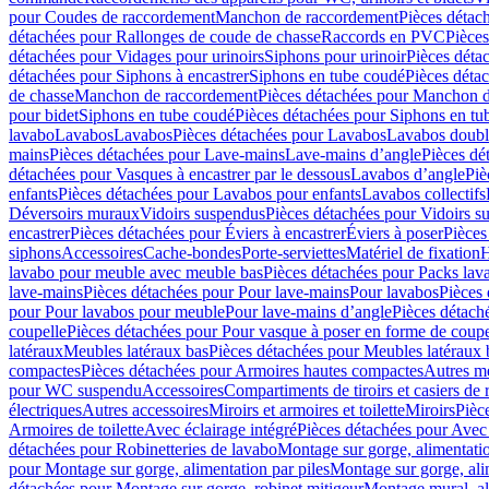
pour Coudes de raccordement
Manchon de raccordement
Pièces détac
détachées pour Rallonges de coude de chasse
Raccords en PVC
Pièce
détachées pour Vidages pour urinoirs
Siphons pour urinoir
Pièces déta
détachées pour Siphons à encastrer
Siphons en tube coudé
Pièces déta
de chasse
Manchon de raccordement
Pièces détachées pour Manchon 
pour bidet
Siphons en tube coudé
Pièces détachées pour Siphons en tu
lavabo
Lavabos
Lavabos
Pièces détachées pour Lavabos
Lavabos doubl
mains
Pièces détachées pour Lave-mains
Lave-mains d’angle
Pièces dé
détachées pour Vasques à encastrer par le dessous
Lavabos d’angle
Piè
enfants
Pièces détachées pour Lavabos pour enfants
Lavabos collectifs
Déversoirs muraux
Vidoirs suspendus
Pièces détachées pour Vidoirs s
encastrer
Pièces détachées pour Éviers à encastrer
Éviers à poser
Pièces
siphons
Accessoires
Cache-bondes
Porte-serviettes
Matériel de fixation
H
lavabo pour meuble avec meuble bas
Pièces détachées pour Packs la
lave-mains
Pièces détachées pour Pour lave-mains
Pour lavabos
Pièces
pour Pour lavabos pour meuble
Pour lave-mains d’angle
Pièces détach
coupelle
Pièces détachées pour Pour vasque à poser en forme de coupe
latéraux
Meubles latéraux bas
Pièces détachées pour Meubles latéraux 
compactes
Pièces détachées pour Armoires hautes compactes
Autres m
pour WC suspendu
Accessoires
Compartiments de tiroirs et casiers de
électriques
Autres accessoires
Miroirs et armoires et toilette
Miroirs
Pièc
Armoires de toilette
Avec éclairage intégré
Pièces détachées pour Avec 
détachées pour Robinetteries de lavabo
Montage sur gorge, alimentatio
pour Montage sur gorge, alimentation par piles
Montage sur gorge, ali
détachées pour Montage sur gorge, robinet mitigeur
Montage mural, al