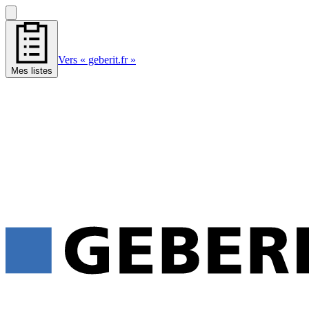
Vers « geberit.fr »
Mes listes