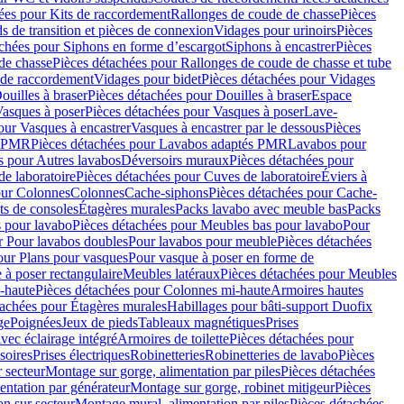
ées pour Kits de raccordement
Rallonges de coude de chasse
Pièces
s de transition et pièces de connexion
Vidages pour urinoirs
Pièces
achées pour Siphons en forme d’escargot
Siphons à encastrer
Pièces
de chasse
Pièces détachées pour Rallonges de coude de chasse et tube
 de raccordement
Vidages pour bidet
Pièces détachées pour Vidages
ouilles à braser
Pièces détachées pour Douilles à braser
Espace
asques à poser
Pièces détachées pour Vasques à poser
Lave-
our Vasques à encastrer
Vasques à encastrer par le dessous
Pièces
s PMR
Pièces détachées pour Lavabos adaptés PMR
Lavabos pour
s pour Autres lavabos
Déversoirs muraux
Pièces détachées pour
e laboratoire
Pièces détachées pour Cuves de laboratoire
Éviers à
our Colonnes
Colonnes
Cache-siphons
Pièces détachées pour Cache-
ts de consoles
Étagères murales
Packs lavabo avec meuble bas
Packs
 pour lavabo
Pièces détachées pour Meubles bas pour lavabo
Pour
r Pour lavabos doubles
Pour lavabos pour meuble
Pièces détachées
our Plans pour vasques
Pour vasque à poser en forme de
 à poser rectangulaire
Meubles latéraux
Pièces détachées pour Meubles
-haute
Pièces détachées pour Colonnes mi-haute
Armoires hautes
tachées pour Étagères murales
Habillages pour bâti-support Duofix
ge
Poignées
Jeux de pieds
Tableaux magnétiques
Prises
vec éclairage intégré
Armoires de toilette
Pièces détachées pour
soires
Prises électriques
Robinetteries
Robinetteries de lavabo
Pièces
 secteur
Montage sur gorge, alimentation par piles
Pièces détachées
entation par générateur
Montage sur gorge, robinet mitigeur
Pièces
n sur secteur
Montage mural, alimentation par piles
Pièces détachées