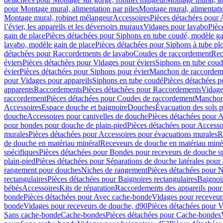
pour Montage mural, alimentation par piles
Montage mural, alimentati
Montage mural, robinet mélangeur
Accessoires
Pièces détachées pour 
l’évier, les appareils et les déversoirs muraux
Vidages pour lavabo
Pièc
gain de place
Pièces détachées pour Siphons en tube coudé, modèle ga
lavabo, modèle gain de place
Pièces détachées pour Siphons à tube pl
détachées pour Raccordements de lavabo
Coudes de raccordement
Rec
éviers
Pièces détachées pour Vidages pour éviers
Siphons en tube cou
évier
Pièces détachées pour Siphons pour évier
Manchon de raccordem
pour Vidages pour appareils
Siphons en tube coudé
Pièces détachées p
apparents
Raccordements
Pièces détachées pour Raccordements
Vidage
raccordement
Pièces détachées pour Coudes de raccordement
Manchon
Accessoires
Espace douche et baignoire
Douches
Évacuation des sols 
douche
Accessoires pour canivelles de douche
Pièces détachées pour A
pour bondes pour douche de plain-pied
Pièces détachées pour Accesso
murales
Pièces détachées pour Accessoires pour évacuations murales
R
de douche en matériau minéral
Receveurs de douche en matériau miné
spécifiques
Pièces détachées pour Bondes pour receveurs de douche s
plain-pied
Pièces détachées pour Séparations de douche latérales pour
rangement pour douches
Niches de rangement
Pièces détachées pour 
rectangulaires
Pièces détachées pour Baignoires rectangulaires
Baignoi
bébés
Accessoires
Kits de réparation
Raccordements des appareils pour 
bonde
Pièces détachées pour Avec cache-bonde
Vidages pour receveur
bonde
Vidages pour receveurs de douche, d90
Pièces détachées pour 
Sans cache-bonde
Cache-bondes
Pièces détachées pour Cache-bondes