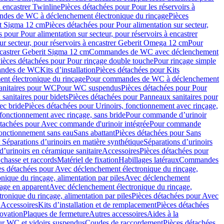
à encastrer Twinline
Pièces détachées pour Pour les réservoirs à
es de WC à déclenchement électronique du rinçage
Pièces
rit Sigma 12 cm
Pièces détachées pour Pour alimentation sur secteur,
 pour Pour alimentation sur secteur, pour réservoirs à encastrer
ur secteur, pour réservoirs à encastrer Geberit Omega 12 cm
Pour
encastrer Geberit Sigma 12 cm
Commandes de WC avec déclenchement
ièces détachées pour Pour rinçage double touche
Pour rinçage simple
mandes de WC
Kits d’installation
Pièces détachées pour Kits
nt électronique du rinçage
Pour commandes de WC à déclenchement
anitaires pour WC
Pour WC suspendus
Pièces détachées pour Pour
sanitaires pour bidets
Pièces détachées pour Panneaux sanitaires pour
ec bride
Pièces détachées pour Urinoirs, fonctionnement avec rinçage,
 fonctionnement avec rinçage, sans bride
Pour commande d’urinoir
étachées pour Avec commande d'urinoir intégrée
Pour commande
fonctionnement sans eau
Sans abattant
Pièces détachées pour Sans
 Séparations d’urinoirs en matière synthétique
Séparations d’urinoirs
d’urinoirs en céramique sanitaire
Accessoires
Pièces détachées pour
chasse et raccords
Matériel de fixation
Habillages latéraux
Commandes
es détachées pour Avec déclenchement électronique du rinçage,
ique du rinçage, alimentation par piles
Avec déclenchement
age en apparent
Avec déclenchement électronique du rinçage,
onique du rinçage, alimentation par piles
Pièces détachées pour Avec
 Accessoires
Kits d’installation et de remplacement
Pièces détachées
novation
Plaques de fermeture
Autres accessoires
Aides à la
ur WC et vidoirs suspendus
Coudes de raccordement
Pièces détachées