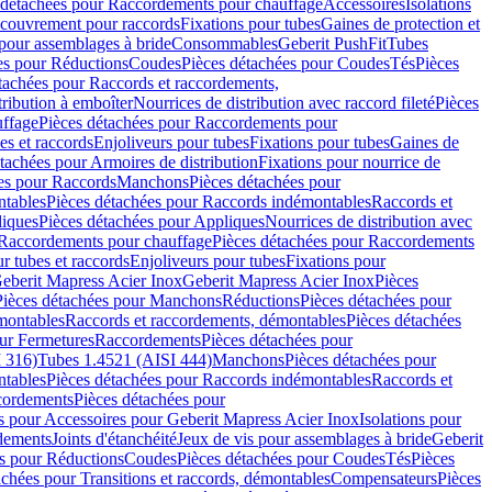
 détachées pour Raccordements pour chauffage
Accessoires
Isolations
couvrement pour raccords
Fixations pour tubes
Gaines de protection et
 pour assemblages à bride
Consommables
Geberit PushFit
Tubes
es pour Réductions
Coudes
Pièces détachées pour Coudes
Tés
Pièces
tachées pour Raccords et raccordements,
tribution à emboîter
Nourrices de distribution avec raccord fileté
Pièces
ffage
Pièces détachées pour Raccordements pour
s et raccords
Enjoliveurs pour tubes
Fixations pour tubes
Gaines de
tachées pour Armoires de distribution
Fixations pour nourrice de
es pour Raccords
Manchons
Pièces détachées pour
tables
Pièces détachées pour Raccords indémontables
Raccords et
iques
Pièces détachées pour Appliques
Nourrices de distribution avec
Raccordements pour chauffage
Pièces détachées pour Raccordements
 tubes et raccords
Enjoliveurs pour tubes
Fixations pour
eberit Mapress Acier Inox
Geberit Mapress Acier Inox
Pièces
Pièces détachées pour Manchons
Réductions
Pièces détachées pour
montables
Raccords et raccordements, démontables
Pièces détachées
ur Fermetures
Raccordements
Pièces détachées pour
 316)
Tubes 1.4521 (AISI 444)
Manchons
Pièces détachées pour
tables
Pièces détachées pour Raccords indémontables
Raccords et
ordements
Pièces détachées pour
s pour Accessoires pour Geberit Mapress Acier Inox
Isolations pour
rdements
Joints d'étanchéité
Jeux de vis pour assemblages à bride
Geberit
s pour Réductions
Coudes
Pièces détachées pour Coudes
Tés
Pièces
achées pour Transitions et raccords, démontables
Compensateurs
Pièces