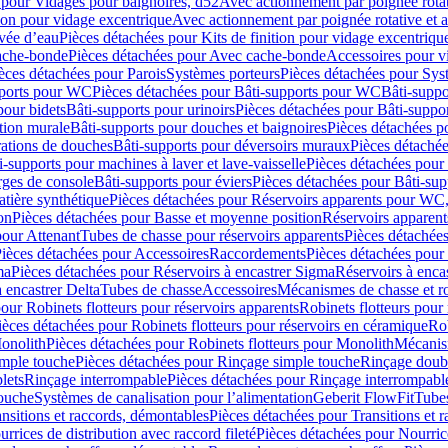
 pour Vidages pour baignoires, d52
Avec actionnement par poignée rota
tion pour vidage excentrique
Avec actionnement par poignée rotative et a
ivée d’eau
Pièces détachées pour Kits de finition pour vidage excentrique
ache-bonde
Pièces détachées pour Avec cache-bonde
Accessoires pour v
èces détachées pour Parois
Systèmes porteurs
Pièces détachées pour Sys
pports pour WC
Pièces détachées pour Bâti-supports pour WC
Bâti-suppo
pour bidets
Bâti-supports pour urinoirs
Pièces détachées pour Bâti-suppor
tion murale
Bâti-supports pour douches et baignoires
Pièces détachées p
rations de douches
Bâti-supports pour déversoirs muraux
Pièces détaché
i-supports pour machines à laver et lave-vaisselle
Pièces détachées pour 
rges de console
Bâti-supports pour éviers
Pièces détachées pour Bâti-sup
tière synthétique
Pièces détachées pour Réservoirs apparents pour WC,
on
Pièces détachées pour Basse et moyenne position
Réservoirs apparent
pour Attenant
Tubes de chasse pour réservoirs apparents
Pièces détachées
ièces détachées pour Accessoires
Raccordements
Pièces détachées pou
ma
Pièces détachées pour Réservoirs à encastrer Sigma
Réservoirs à enc
 encastrer Delta
Tubes de chasse
Accessoires
Mécanismes de chasse et rob
our Robinets flotteurs pour réservoirs apparents
Robinets flotteurs pour 
ièces détachées pour Robinets flotteurs pour réservoirs en céramique
Rob
Monolith
Pièces détachées pour Robinets flotteurs pour Monolith
Mécanis
imple touche
Pièces détachées pour Rinçage simple touche
Rinçage doub
lets
Rinçage interrompable
Pièces détachées pour Rinçage interrompabl
touche
Systèmes de canalisation pour l’alimentation
Geberit FlowFit
Tube
nsitions et raccords, démontables
Pièces détachées pour Transitions et 
rrices de distribution avec raccord fileté
Pièces détachées pour Nourrice