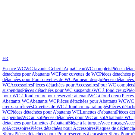
FR
Espace WC
WC lavants Geberit AquaClean
WC complets
Pièces déta
détachées pour Abattants WC
Pour cuvettes de WC
Pièces détachées 
détachées pour Pour cuvettes de WC
Panneau design
Pièces détachées
WC
Accessoires
Pièces détachées pour Accessoires
Pour WC complets
suspendus
Pièces détachées pour WC suspendus
WC à fond creux
Pièc
pour WC à fond creux pour réservoir attenant
WC à fond creux
Pièces
Abattants WC
Abattants WC
Pièces détachées pour Abattants WC
WC 
creux, surélevés
Cuvettes de WC à fond creux, rallongés
Pièces détach
WC
Pièces détachées pour Abattants WC
Lunettes d’abattant
Pièces dé
suspendus
WC au sol
Pièces détachées pour WC au sol
Abattants WC p
détachées pour Lunettes d’abattant
Siège à la turque
Avec rinçage
Acce
sol
Accessoires
Pièces détachées pour Accessoires
Plaques de déclenc
Sigma
Pièces détachées pour Pour réservoirs à encastrer Sigma
Pour ré