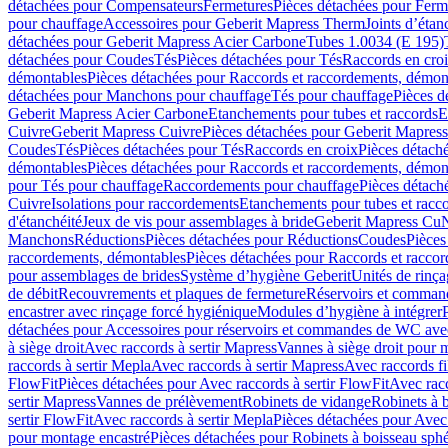
détachées pour Compensateurs
Fermetures
Pièces détachées pour Ferm
pour chauffage
Accessoires pour Geberit Mapress Therm
Joints d’étan
détachées pour Geberit Mapress Acier Carbone
Tubes 1.0034 (E 195)
détachées pour Coudes
Tés
Pièces détachées pour Tés
Raccords en cro
démontables
Pièces détachées pour Raccords et raccordements, démon
détachées pour Manchons pour chauffage
Tés pour chauffage
Pièces d
Geberit Mapress Acier Carbone
Etanchements pour tubes et raccords
E
Cuivre
Geberit Mapress Cuivre
Pièces détachées pour Geberit Mapres
Coudes
Tés
Pièces détachées pour Tés
Raccords en croix
Pièces détach
démontables
Pièces détachées pour Raccords et raccordements, démon
pour Tés pour chauffage
Raccordements pour chauffage
Pièces détach
Cuivre
Isolations pour raccordements
Etanchements pour tubes et racc
d'étanchéité
Jeux de vis pour assemblages à bride
Geberit Mapress Cu
Manchons
Réductions
Pièces détachées pour Réductions
Coudes
Pièces
raccordements, démontables
Pièces détachées pour Raccords et racco
pour assemblages de brides
Système d’hygiène Geberit
Unités de rinç
de débit
Recouvrements et plaques de fermeture
Réservoirs et comman
encastrer avec rinçage forcé hygiénique
Modules d’hygiène à intégrer
détachées pour Accessoires pour réservoirs et commandes de WC avec
à siège droit
Avec raccords à sertir Mapress
Vannes à siège droit pour 
raccords à sertir Mepla
Avec raccords à sertir Mapress
Avec raccords fi
FlowFit
Pièces détachées pour Avec raccords à sertir FlowFit
Avec racc
sertir Mapress
Vannes de prélèvement
Robinets de vidange
Robinets à 
sertir FlowFit
Avec raccords à sertir Mepla
Pièces détachées pour Avec 
pour montage encastré
Pièces détachées pour Robinets à boisseau sph