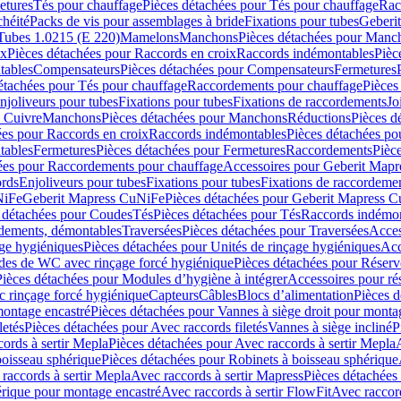
etures
Tés pour chauffage
Pièces détachées pour Tés pour chauffage
Rac
chéité
Packs de vis pour assemblages à bride
Fixations pour tubes
Geberi
Tubes 1.0215 (E 220)
Mamelons
Manchons
Pièces détachées pour Manc
ix
Pièces détachées pour Raccords en croix
Raccords indémontables
Pièc
tables
Compensateurs
Pièces détachées pour Compensateurs
Fermetures
étachées pour Tés pour chauffage
Raccordements pour chauffage
Pièces
njoliveurs pour tubes
Fixations pour tubes
Fixations de raccordements
Jo
s Cuivre
Manchons
Pièces détachées pour Manchons
Réductions
Pièces d
ées pour Raccords en croix
Raccords indémontables
Pièces détachées po
tables
Fermetures
Pièces détachées pour Fermetures
Raccordements
Pièc
ées pour Raccordements pour chauffage
Accessoires pour Geberit Mapr
ords
Enjoliveurs pour tubes
Fixations pour tubes
Fixations de raccordeme
NiFe
Geberit Mapress CuNiFe
Pièces détachées pour Geberit Mapress 
 détachées pour Coudes
Tés
Pièces détachées pour Tés
Raccords indémon
rdements, démontables
Traversées
Pièces détachées pour Traversées
Acces
age hygiéniques
Pièces détachées pour Unités de rinçage hygiéniques
Acc
des de WC avec rinçage forcé hygiénique
Pièces détachées pour Réser
Pièces détachées pour Modules d’hygiène à intégrer
Accessoires pour r
 rinçage forcé hygiénique
Capteurs
Câbles
Blocs d’alimentation
Pièces d
montage encastré
Pièces détachées pour Vannes à siège droit pour monta
letés
Pièces détachées pour Avec raccords filetés
Vannes à siège incliné
P
ords à sertir Mepla
Pièces détachées pour Avec raccords à sertir Mepla
boisseau sphérique
Pièces détachées pour Robinets à boisseau sphérique
raccords à sertir Mepla
Avec raccords à sertir Mapress
Pièces détachées
érique pour montage encastré
Avec raccords à sertir FlowFit
Avec raccord