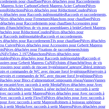
cordements pour chauffage
Pièces détachées pour Raccordements
t Mapress Acier Carbone
Geberit Mapress Acier Carbone
Pièces
hons
Réductions
Pièces détachées pour Réductions
Coudes
Pièces
es détachées pour Raccords indémontables
Raccords et raccordements,
Pièces détachées pour Fermetures
Manchons pour chauffage
Pièces
 détachées pour Raccordements pour chauffage
Accessoires pour
ints d'étanchéité
Jeux de vis pour assemblages à bride
Geberit Mapress
étachées pour Réductions
Coudes
Pièces détachées pour
ur Raccords indémontables
Raccords et raccordements,
es détachées pour Raccordements
Tés pour chauffage
Pièces détachées
ess Cuivre
Pièces détachées pour Accessoires pour Geberit Mapress
nts
Pièces détachées pour Fixations de raccordements
Joints
CuNiFe
Tubes 2.1972
Manchons
Pièces détachées pour
tables
Pièces détachées pour Raccords indémontables
Raccords et
soires pour Geberit Mapress CuNiFe
Joints d'étanchéité
Jeux de vis
essoires pour unités de rinçage hygiéniques
Capteurs
Câbles
Limiteurs
voirs et commandes de WC avec rinçage forcé hygiénique
Réservoirs à
éservoirs et commandes de WC avec rinçage forcé hygiénique
Pièces
étachées pour Blocs d’alimentation
Composants réseau
Vannes
Vannes
ge encastré
Avec raccords à sertir Mepla
Pièces détachées pour Avec
ièces détachées pour Vannes à siège incliné
Avec raccords à sertir
Avec raccords à sertir Mapress
Pièces détachées pour Avec raccords à
Avec raccords à sertir FlowFit
Pièces détachées pour Avec raccords à
 pour Avec raccords à sertir Mapress
Robinets à boisseau sphérique
s à sertir Mepla
Avec raccords à sertir Mapress
Pièces détachées pour