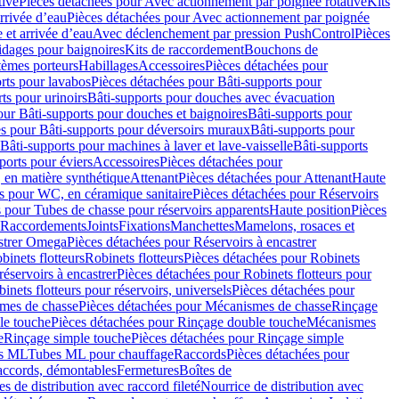
tive
Pièces détachées pour Avec actionnement par poignée rotative
Kits
rrivée d’eau
Pièces détachées pour Avec actionnement par poignée
 et arrivée d’eau
Avec déclenchement par pression PushControl
Pièces
idages pour baignoires
Kits de raccordement
Bouchons de
tèmes porteurs
Habillages
Accessoires
Pièces détachées pour
rts pour lavabos
Pièces détachées pour Bâti-supports pour
ts pour urinoirs
Bâti-supports pour douches avec évacuation
our Bâti-supports pour douches et baignoires
Bâti-supports pour
es pour Bâti-supports pour déversoirs muraux
Bâti-supports pour
Bâti-supports pour machines à laver et lave-vaisselle
Bâti-supports
ports pour éviers
Accessoires
Pièces détachées pour
 en matière synthétique
Attenant
Pièces détachées pour Attenant
Haute
s pour WC, en céramique sanitaire
Pièces détachées pour Réservoirs
 pour Tubes de chasse pour réservoirs apparents
Haute position
Pièces
r Raccordements
Joints
Fixations
Manchettes
Mamelons, rosaces et
astrer Omega
Pièces détachées pour Réservoirs à encastrer
inets flotteurs
Robinets flotteurs
Pièces détachées pour Robinets
réservoirs à encastrer
Pièces détachées pour Robinets flotteurs pour
inets flotteurs pour réservoirs, universels
Pièces détachées pour
mes de chasse
Pièces détachées pour Mécanismes de chasse
Rinçage
le touche
Pièces détachées pour Rinçage double touche
Mécanismes
e
Rinçage simple touche
Pièces détachées pour Rinçage simple
s ML
Tubes ML pour chauffage
Raccords
Pièces détachées pour
raccords, démontables
Fermetures
Boîtes de
s de distribution avec raccord fileté
Nourrice de distribution avec