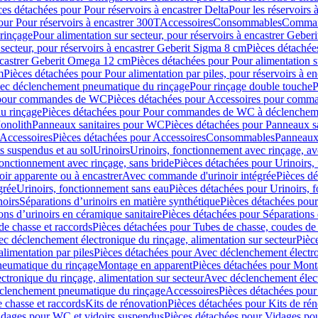
ces détachées pour Pour réservoirs à encastrer Delta
Pour les réservoirs 
our Pour réservoirs à encastrer 300T
Accessoires
Consommables
Command
rinçage
Pour alimentation sur secteur, pour réservoirs à encastrer Gebe
 secteur, pour réservoirs à encastrer Geberit Sigma 8 cm
Pièces détachées
encastrer Geberit Omega 12 cm
Pièces détachées pour Pour alimentation s
m
Pièces détachées pour Pour alimentation par piles, pour réservoirs à 
c déclenchement pneumatique du rinçage
Pour rinçage double touche
P
 pour commandes de WC
Pièces détachées pour Accessoires pour com
u rinçage
Pièces détachées pour Pour commandes de WC à déclencheme
onolith
Panneaux sanitaires pour WC
Pièces détachées pour Panneaux s
Accessoires
Pièces détachées pour Accessoires
Consommables
Panneaux 
s suspendus et au sol
Urinoirs
Urinoirs, fonctionnement avec rinçage, av
fonctionnement avec rinçage, sans bride
Pièces détachées pour Urinoirs,
ir apparente ou à encastrer
Avec commande d'urinoir intégrée
Pièces d
grée
Urinoirs, fonctionnement sans eau
Pièces détachées pour Urinoirs, 
noirs
Séparations d’urinoirs en matière synthétique
Pièces détachées pour
ons d’urinoirs en céramique sanitaire
Pièces détachées pour Séparations 
de chasse et raccords
Pièces détachées pour Tubes de chasse, coudes de 
c déclenchement électronique du rinçage, alimentation sur secteur
Pièc
limentation par piles
Pièces détachées pour Avec déclenchement électron
neumatique du rinçage
Montage en apparent
Pièces détachées pour Mont
tronique du rinçage, alimentation sur secteur
Avec déclenchement électr
clenchement pneumatique du rinçage
Accessoires
Pièces détachées pour
 chasse et raccords
Kits de rénovation
Pièces détachées pour Kits de ré
dages pour WC et vidoirs suspendus
Pièces détachées pour Vidages po