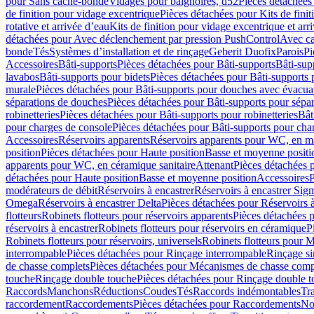
pour Sans cache-bonde
Vidages pour baignoires, d52
Pièces détachées
de finition pour vidage excentrique
Pièces détachées pour Kits de fini
rotative et arrivée d’eau
Kits de finition pour vidage excentrique et arr
détachées pour Avec déclenchement par pression PushControl
Avec c
bonde
Tés
Systèmes d’installation et de rinçage
Geberit Duofix
Parois
Pi
Accessoires
Bâti-supports
Pièces détachées pour Bâti-supports
Bâti-su
lavabos
Bâti-supports pour bidets
Pièces détachées pour Bâti-supports 
murale
Pièces détachées pour Bâti-supports pour douches avec évacua
séparations de douches
Pièces détachées pour Bâti-supports pour sépa
robinetteries
Pièces détachées pour Bâti-supports pour robinetteries
Bât
pour charges de console
Pièces détachées pour Bâti-supports pour cha
Accessoires
Réservoirs apparents
Réservoirs apparents pour WC, en ma
position
Pièces détachées pour Haute position
Basse et moyenne positi
apparents pour WC, en céramique sanitaire
Attenant
Pièces détachées 
détachées pour Haute position
Basse et moyenne position
Accessoires
P
modérateurs de débit
Réservoirs à encastrer
Réservoirs à encastrer Sig
Omega
Réservoirs à encastrer Delta
Pièces détachées pour Réservoirs à
flotteurs
Robinets flotteurs pour réservoirs apparents
Pièces détachées p
réservoirs à encastrer
Robinets flotteurs pour réservoirs en céramique
P
Robinets flotteurs pour réservoirs, universels
Robinets flotteurs pour 
interrompable
Pièces détachées pour Rinçage interrompable
Rinçage s
de chasse complets
Pièces détachées pour Mécanismes de chasse comp
touche
Rinçage double touche
Pièces détachées pour Rinçage double 
Raccords
Manchons
Réductions
Coudes
Tés
Raccords indémontables
Tra
raccordement
Raccordements
Pièces détachées pour Raccordements
Nou