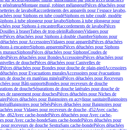
r générateur
Montage mural, robinet mélangeur
Pièces détachées pour
netteries de lavabo
Raccordements des appareils pour l’espace lavabo,
tachées pour Siphons en tube coudé
Siphons en tube coudé, modèle
Siphons à tube plongeur pour lavabo
Siphons à tube plongeur pour
achées pour Siphons à encastrer
Raccordements de lavabo
Pièces
Douilles à braser
Tubes de trop-plein
Rallonges
Vidages pour
re
Pièces détachées pour Siphons à double chambre
Siphons pour
 détachées pour Accessoires
Vidages pour appareils
Pièces détachées
hons à encastrer
Siphons apparents
Pièces détachées pour Siphons
rs muraux
Siphons
Pièces détachées pour Siphons
Coudes de
des
Pièces détachées pour Bondes
Accessoires
Pièces détachées pour
nivelles de douche
Pièces détachées pour Canivelles de
d
Pièces détachées pour Bondes pour douche de plain-pied
Accessoires
 détachées pour Evacuations murales
Accessoires pour évacuations
urs de douche en matériau minéral
Pièces détachées pour Receveurs
achées pour Bâti-supports
Bondes pour receveurs de douche
arations de douche
Séparations de douche latérales pour douche de
hes de rangement pour douches
Pièces détachées pour Niches de
aire
Pièces détachées pour Baignoires en acrylique sanitaire
Baignoires
inéral
Baignoires pour bébés
Pièces détachées pour Baignoires pour
tachées pour Vidages pour receveurs de douche, d52
Avec cache-
che, d62
Avec cache-bonde
Pièces détachées pour Avec cache-
ées pour Avec cache-bonde
Sans cache-bonde
Pièces détachées pour
 pour receveurs de douche Sestra
Sans cache-bonde
Pièces détachées