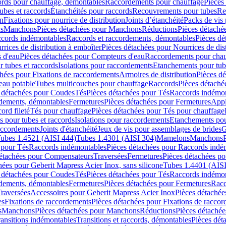
cords pour chauffage, démontables
Raccordements pour chauffage
Pièces
ubes et raccords
Étanchéités pour raccords
Recouvrements pour tubes
Re
on
Fixations pour nourrice de distribution
Joints d’étanchéité
Packs de vis
ds
Manchons
Pièces détachées pour Manchons
Réductions
Pièces détaché
ccords indémontables
Raccords et raccordements, démontables
Pièces dé
rrices de distribution à emboîter
Pièces détachées pour Nourrices de dis
 d'eau
Pièces détachées pour Compteurs d'eau
Raccordements pour chau
r tubes et raccords
Isolations pour raccordements
Etanchements pour tube
chées pour Fixations de raccordements
Armoires de distribution
Pièces dé
eau potable
Tubes multicouches pour chauffage
Raccords
Pièces détaché
 détachées pour Coudes
Tés
Pièces détachées pour Tés
Raccords indémon
rdements, démontables
Fermetures
Pièces détachées pour Fermetures
Appl
ord fileté
Tés pour chauffage
Pièces détachées pour Tés pour chauffage
ns pour tubes et raccords
Isolations pour raccordements
Etanchements pour
raccordements
Joints d'étanchéité
Jeux de vis pour assemblages de brides
G
ubes 1.4521 (AISI 444)
Tubes 1.4301 (AISI 304)
Mamelons
Manchons
 pour Tés
Raccords indémontables
Pièces détachées pour Raccords indé
détachées pour Compensateurs
Traversées
Fermetures
Pièces détachées po
hées pour Geberit Mapress Acier Inox, sans silicone
Tubes 1.4401 (AISI
 détachées pour Coudes
Tés
Pièces détachées pour Tés
Raccords indémon
rdements, démontables
Fermetures
Pièces détachées pour Fermetures
Racc
raversées
Accessoires pour Geberit Mapress Acier Inox
Pièces détachée
es
Fixations de raccordements
Pièces détachées pour Fixations de racco
s
Manchons
Pièces détachées pour Manchons
Réductions
Pièces détachée
ransitions indémontables
Transitions et raccords, démontables
Pièces dét