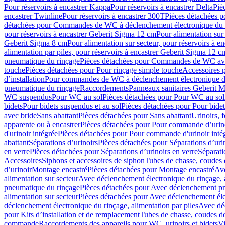
Pour réservoirs à encastrer Kappa
Pour réservoirs à encastrer Delta
Piè
encastrer Twinline
Pour réservoirs à encastrer 300T
Pièces détachées p
détachées pour Commandes de WC à déclenchement électronique du 
pour réservoirs à encastrer Geberit Sigma 12 cm
Pour alimentation sur
Geberit Sigma 8 cm
Pour alimentation sur secteur, pour réservoirs à 
alimentation par piles, pour réservoirs à encastrer Geberit Sigma 12 c
pneumatique du rinçage
Pièces détachées pour Commandes de WC ave
touche
Pièces détachées pour Pour rinçage simple touche
Accessoires
d’installation
Pour commandes de WC à déclenchement électronique d
pneumatique du rinçage
Raccordements
Panneaux sanitaires Geberit M
WC suspendus
Pour WC au sol
Pièces détachées pour Pour WC au sol
bidets
Pour bidets suspendus et au sol
Pièces détachées pour Pour bidet
avec bride
Sans abattant
Pièces détachées pour Sans abattant
Urinoirs, 
apparente ou à encastrer
Pièces détachées pour Pour commande d’urino
d'urinoir intégrée
Pièces détachées pour Pour commande d'urinoir inté
abattant
Séparations d’urinoirs
Pièces détachées pour Séparations d’uri
en verre
Pièces détachées pour Séparations d’urinoirs en verre
Séparati
Accessoires
Siphons et accessoires de siphon
Tubes de chasse, coudes 
dʼurinoir
Montage encastré
Pièces détachées pour Montage encastré
Ave
alimentation sur secteur
Avec déclenchement électronique du rinçage, a
pneumatique du rinçage
Pièces détachées pour Avec déclenchement p
alimentation sur secteur
Pièces détachées pour Avec déclenchement élec
déclenchement électronique du rinçage, alimentation par piles
Avec dé
pour Kits d’installation et de remplacement
Tubes de chasse, coudes de
commande
Raccordements des appareils pour WC, urinoirs et bidets
Vi