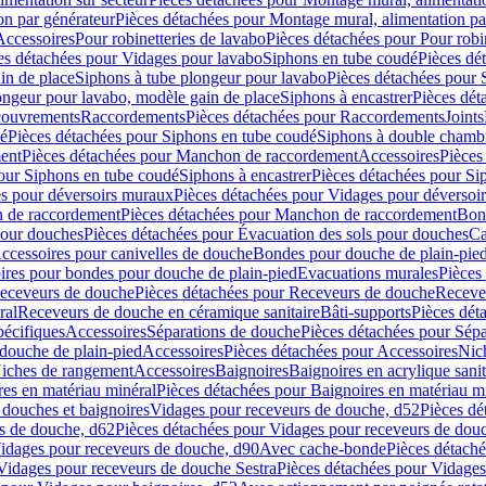
on par générateur
Pièces détachées pour Montage mural, alimentation pa
Accessoires
Pour robinetteries de lavabo
Pièces détachées pour Pour robi
es détachées pour Vidages pour lavabo
Siphons en tube coudé
Pièces dé
in de place
Siphons à tube plongeur pour lavabo
Pièces détachées pour 
ongeur pour lavabo, modèle gain de place
Siphons à encastrer
Pièces dét
ouvrements
Raccordements
Pièces détachées pour Raccordements
Joints
dé
Pièces détachées pour Siphons en tube coudé
Siphons à double chamb
ent
Pièces détachées pour Manchon de raccordement
Accessoires
Pièces
our Siphons en tube coudé
Siphons à encastrer
Pièces détachées pour Sip
s pour déversoirs muraux
Pièces détachées pour Vidages pour déversoi
 de raccordement
Pièces détachées pour Manchon de raccordement
Bon
pour douches
Pièces détachées pour Évacuation des sols pour douches
Ca
ccessoires pour canivelles de douche
Bondes pour douche de plain-pie
ires pour bondes pour douche de plain-pied
Evacuations murales
Pièces
eceveurs de douche
Pièces détachées pour Receveurs de douche
Receve
ral
Receveurs de douche en céramique sanitaire
Bâti-supports
Pièces dét
pécifiques
Accessoires
Séparations de douche
Pièces détachées pour Sép
 douche de plain-pied
Accessoires
Pièces détachées pour Accessoires
Nic
Niches de rangement
Accessoires
Baignoires
Baignoires en acrylique sanit
res en matériau minéral
Pièces détachées pour Baignoires en matériau m
douches et baignoires
Vidages pour receveurs de douche, d52
Pièces dé
s de douche, d62
Pièces détachées pour Vidages pour receveurs de dou
Vidages pour receveurs de douche, d90
Avec cache-bonde
Pièces détach
Vidages pour receveurs de douche Sestra
Pièces détachées pour Vidages