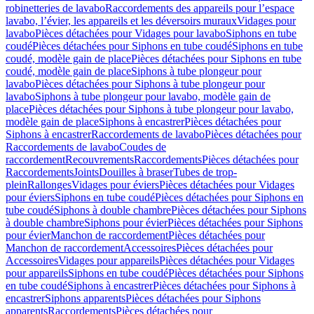
robinetteries de lavabo
Raccordements des appareils pour l’espace
lavabo, l’évier, les appareils et les déversoirs muraux
Vidages pour
lavabo
Pièces détachées pour Vidages pour lavabo
Siphons en tube
coudé
Pièces détachées pour Siphons en tube coudé
Siphons en tube
coudé, modèle gain de place
Pièces détachées pour Siphons en tube
coudé, modèle gain de place
Siphons à tube plongeur pour
lavabo
Pièces détachées pour Siphons à tube plongeur pour
lavabo
Siphons à tube plongeur pour lavabo, modèle gain de
place
Pièces détachées pour Siphons à tube plongeur pour lavabo,
modèle gain de place
Siphons à encastrer
Pièces détachées pour
Siphons à encastrer
Raccordements de lavabo
Pièces détachées pour
Raccordements de lavabo
Coudes de
raccordement
Recouvrements
Raccordements
Pièces détachées pour
Raccordements
Joints
Douilles à braser
Tubes de trop-
plein
Rallonges
Vidages pour éviers
Pièces détachées pour Vidages
pour éviers
Siphons en tube coudé
Pièces détachées pour Siphons en
tube coudé
Siphons à double chambre
Pièces détachées pour Siphons
à double chambre
Siphons pour évier
Pièces détachées pour Siphons
pour évier
Manchon de raccordement
Pièces détachées pour
Manchon de raccordement
Accessoires
Pièces détachées pour
Accessoires
Vidages pour appareils
Pièces détachées pour Vidages
pour appareils
Siphons en tube coudé
Pièces détachées pour Siphons
en tube coudé
Siphons à encastrer
Pièces détachées pour Siphons à
encastrer
Siphons apparents
Pièces détachées pour Siphons
apparents
Raccordements
Pièces détachées pour