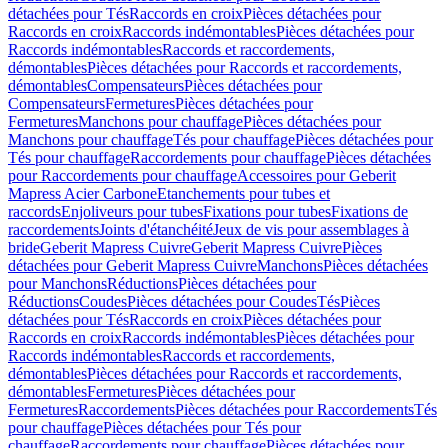
détachées pour Tés
Raccords en croix
Pièces détachées pour
Raccords en croix
Raccords indémontables
Pièces détachées pour
Raccords indémontables
Raccords et raccordements,
démontables
Pièces détachées pour Raccords et raccordements,
démontables
Compensateurs
Pièces détachées pour
Compensateurs
Fermetures
Pièces détachées pour
Fermetures
Manchons pour chauffage
Pièces détachées pour
Manchons pour chauffage
Tés pour chauffage
Pièces détachées pour
Tés pour chauffage
Raccordements pour chauffage
Pièces détachées
pour Raccordements pour chauffage
Accessoires pour Geberit
Mapress Acier Carbone
Etanchements pour tubes et
raccords
Enjoliveurs pour tubes
Fixations pour tubes
Fixations de
raccordements
Joints d'étanchéité
Jeux de vis pour assemblages à
bride
Geberit Mapress Cuivre
Geberit Mapress Cuivre
Pièces
détachées pour Geberit Mapress Cuivre
Manchons
Pièces détachées
pour Manchons
Réductions
Pièces détachées pour
Réductions
Coudes
Pièces détachées pour Coudes
Tés
Pièces
détachées pour Tés
Raccords en croix
Pièces détachées pour
Raccords en croix
Raccords indémontables
Pièces détachées pour
Raccords indémontables
Raccords et raccordements,
démontables
Pièces détachées pour Raccords et raccordements,
démontables
Fermetures
Pièces détachées pour
Fermetures
Raccordements
Pièces détachées pour Raccordements
Tés
pour chauffage
Pièces détachées pour Tés pour
chauffage
Raccordements pour chauffage
Pièces détachées pour