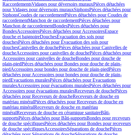
Raccordements
Vidages pour déversoirs muraux
Pièces détachées
pour Vidages pour déversoirs muraux
Siphons
Pièces détachées pour
Siphons
Coudes de raccordement
Pièces détachées pour Coudes de
raccordement
Manchon de raccordement
Pièces détachées pour
Manchon de raccordement
Bondes
Pièces détachées pour
Bondes
Accessoires
Pièces détachées pour Accessoires
Espace
douche et baignoire
Douches
Évacuation des sols pour
douches
Pièces détachées pour Évacuation des sols pour
douches
Canivelles de douche
Pièces détachées pour Canivelles de
douche
Accessoires pour canivelles de douche
Pièces détachées pour
Accessoires pour canivelles de douche
Bondes pour douche de
plain-pied
Pièces détachées pour Bondes pour douche de plain-
pied
Accessoires pour bondes pour douche de plain-pied
Pièces
détachées pour Accessoires pour bondes pour douche de plain-
pied
Evacuations murales
Pièces détachées pour Evacuations
murales
Accessoires pour évacuations murales
Pièces détachées pour
Accessoires pour évacuations murales
Receveurs de douche
Pièces
détachées pour Receveurs de douche
Receveurs de douche en
matériau minéral
Pièces détachées pour Receveurs de douche en
matériau minéral
Receveurs de douche en matériau
minéral
Receveurs de douche en céramique sanitaire
Bâti-
supports
Pièces détachées pour Bâti-supports
Bondes pour receveurs
de douche spécifiques
Pièces détachées pour Bondes pour receveurs
de douche spécifiques
Accessoires
Séparations de douche
Pièces
détachées pour Séparations de douche
Séparations de douche