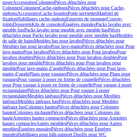
poser
Accessoires
Colonnes
Pièces détachées pour
Colonnes
Colonnes
Cache-siphons
Pièces détachées pour Cache-
siphons
Accessoires
Cache-bondes
Porte-serviettes
Matériel de
fixation
Habillages cache-siphons
Equerres de montage
Couvre-
joints
Dosserets
Kits de consoles
Étagères murales
Packs lavabo avec
meuble bas
Packs lavabo pour meuble avec meuble bas
Pièces
détachées pour Packs lavabo pour meuble avec meuble bas
Meubles
de salle de bains
Meubles bas pour lavabo
Pièces détachées pour
Meubles bas pour lavabo
Pour lave-mains
Pièces détachées pour Pour
lave-mains
Pour lavabos
Pièces détachées pour Pour lavabos
Pour
lavabos doubles
Pièces détachées pour Pour lavabos doubles
Pour
lavabos pour meuble
Pièces détachées pour Pour lavabos pour
meuble
Pour lave-mains d’angle
Pièces détachées pour Pour lave-
mains d’angle
Plans pour vasques
Pièces détachées pour Plans pour
vasques
Pour vasque à poser en forme de coupelle
Pièces détachées
pour Pour vasque à poser en forme de coupelle
Pour vasque à poser
rectangulaire
Pièces détachées pour Pour vasque à poser
rectangulaire
Meubles latéraux
Pièces détachées pour Meubles
latéraux
Meubles latéraux bas
Pièces détachées pour Meubles
latéraux bas
Colonnes hautes
Pièces détachées pour Colonnes
hautes
Colonnes mi-haute
Pièces détachées pour Colonnes mi-
haute
Armoires hautes compactes
Pièces détachées pour Armoires
hautes compactes
Autres meubles
Pièces détachées pour Autres
meubles
Étagères murales
Pièces détachées pour Étagères
murales
Habillages pour bâti-support Duofix pour WC