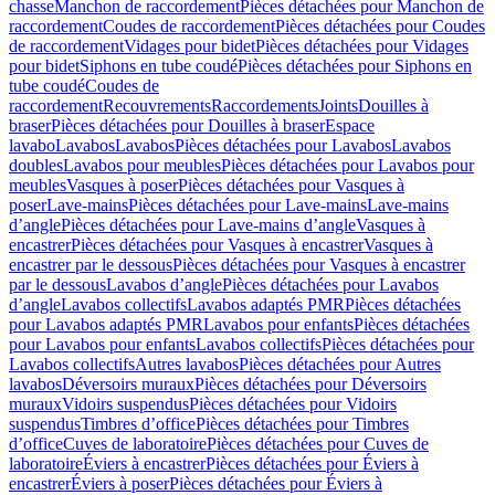
chasse
Manchon de raccordement
Pièces détachées pour Manchon de
raccordement
Coudes de raccordement
Pièces détachées pour Coudes
de raccordement
Vidages pour bidet
Pièces détachées pour Vidages
pour bidet
Siphons en tube coudé
Pièces détachées pour Siphons en
tube coudé
Coudes de
raccordement
Recouvrements
Raccordements
Joints
Douilles à
braser
Pièces détachées pour Douilles à braser
Espace
lavabo
Lavabos
Lavabos
Pièces détachées pour Lavabos
Lavabos
doubles
Lavabos pour meubles
Pièces détachées pour Lavabos pour
meubles
Vasques à poser
Pièces détachées pour Vasques à
poser
Lave-mains
Pièces détachées pour Lave-mains
Lave-mains
d’angle
Pièces détachées pour Lave-mains d’angle
Vasques à
encastrer
Pièces détachées pour Vasques à encastrer
Vasques à
encastrer par le dessous
Pièces détachées pour Vasques à encastrer
par le dessous
Lavabos d’angle
Pièces détachées pour Lavabos
d’angle
Lavabos collectifs
Lavabos adaptés PMR
Pièces détachées
pour Lavabos adaptés PMR
Lavabos pour enfants
Pièces détachées
pour Lavabos pour enfants
Lavabos collectifs
Pièces détachées pour
Lavabos collectifs
Autres lavabos
Pièces détachées pour Autres
lavabos
Déversoirs muraux
Pièces détachées pour Déversoirs
muraux
Vidoirs suspendus
Pièces détachées pour Vidoirs
suspendus
Timbres dʼoffice
Pièces détachées pour Timbres
dʼoffice
Cuves de laboratoire
Pièces détachées pour Cuves de
laboratoire
Éviers à encastrer
Pièces détachées pour Éviers à
encastrer
Éviers à poser
Pièces détachées pour Éviers à