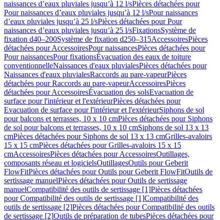
naissances d’eaux pluviales jusqu’à 12 l/s
Pièces détachées pour
Pour naissances d’eaux pluviales jusqu’à 12 l/s
Pour naissances
d’eaux pluviales jusqu’à 25 l/s
Pièces détachées pour Pour
naissances d’eaux pluviales jusqu’à 25 l/s
Fixations
Système de
fixation d40–200
Système de fixation d250–315
Accessoires
Pièces
détachées pour Accessoires
Pour naissances
Pièces détachées pour
Pour naissances
Pour fixations
Évacuation des eaux de toiture
conventionnelle
Naissances d'eaux pluviales
Pièces détachées pour
Naissances d'eaux pluviales
Raccords au pare-vapeur
Pièces
détachées pour Raccords au pare-vapeur
Accessoires
Pièces
détachées pour Accessoires
Évacuation des sols
Evacuation de
surface pour l'intérieur et l'extérieur
Pièces détachées pour
Evacuation de surface pour l'intérieur et l'extérieur
Siphons de sol
pour balcons et terrasses, 10 x 10 cm
Pièces détachées pour Siphons
de sol pour balcons et terrasses, 10 x 10 cm
Siphons de sol 13 x 13
cm
Pièces détachées pour Siphons de sol 13 x 13 cm
Grilles-avaloirs
15 x 15 cm
Pièces détachées pour Grilles-avaloirs 15 x 15
cm
Accessoires
Pièces détachées pour Accessoires
Outillages,
composants réseau et logiciels
Outillages
Outils pour Geberit
FlowFit
Pièces détachées pour Outils pour Geberit FlowFit
Outils de
sertissage manuel
Pièces détachées pour Outils de sertissage
manuel
Compatibilité des outils de sertissage [1]
Pièces détachées
pour Compatibilité des outils de sertissage [1]
Compatibilité des
outils de sertissage [2]
Pièces détachées pour Compatibilité des outils
de sertissage [2]
Outils de préparation de tubes
Pièces détachées pour