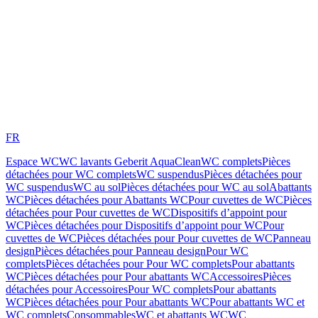
FR
Espace WC
WC lavants Geberit AquaClean
WC complets
Pièces
détachées pour WC complets
WC suspendus
Pièces détachées pour
WC suspendus
WC au sol
Pièces détachées pour WC au sol
Abattants
WC
Pièces détachées pour Abattants WC
Pour cuvettes de WC
Pièces
détachées pour Pour cuvettes de WC
Dispositifs d’appoint pour
WC
Pièces détachées pour Dispositifs d’appoint pour WC
Pour
cuvettes de WC
Pièces détachées pour Pour cuvettes de WC
Panneau
design
Pièces détachées pour Panneau design
Pour WC
complets
Pièces détachées pour Pour WC complets
Pour abattants
WC
Pièces détachées pour Pour abattants WC
Accessoires
Pièces
détachées pour Accessoires
Pour WC complets
Pour abattants
WC
Pièces détachées pour Pour abattants WC
Pour abattants WC et
WC complets
Consommables
WC et abattants WC
WC