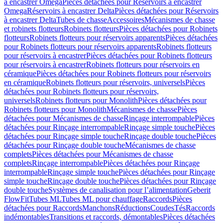
à encastrer Omega
Pièces détachées pour Réservoirs à encastrer
Omega
Réservoirs à encastrer Delta
Pièces détachées pour Réservoirs
à encastrer Delta
Tubes de chasse
Accessoires
Mécanismes de chasse
et robinets flotteurs
Robinets flotteurs
Pièces détachées pour Robinets
flotteurs
Robinets flotteurs pour réservoirs apparents
Pièces détachées
pour Robinets flotteurs pour réservoirs apparents
Robinets flotteurs
pour réservoirs à encastrer
Pièces détachées pour Robinets flotteurs
pour réservoirs à encastrer
Robinets flotteurs pour réservoirs en
céramique
Pièces détachées pour Robinets flotteurs pour réservoirs
en céramique
Robinets flotteurs pour réservoirs, universels
Pièces
détachées pour Robinets flotteurs pour réservoirs,
universels
Robinets flotteurs pour Monolith
Pièces détachées pour
Robinets flotteurs pour Monolith
Mécanismes de chasse
Pièces
détachées pour Mécanismes de chasse
Rinçage interrompable
Pièces
détachées pour Rinçage interrompable
Rinçage simple touche
Pièces
détachées pour Rinçage simple touche
Rinçage double touche
Pièces
détachées pour Rinçage double touche
Mécanismes de chasse
complets
Pièces détachées pour Mécanismes de chasse
complets
Rinçage interrompable
Pièces détachées pour Rinçage
interrompable
Rinçage simple touche
Pièces détachées pour Rinçage
simple touche
Rinçage double touche
Pièces détachées pour Rinçage
double touche
Systèmes de canalisation pour l’alimentation
Geberit
FlowFit
Tubes ML
Tubes ML pour chauffage
Raccords
Pièces
détachées pour Raccords
Manchons
Réductions
Coudes
Tés
Raccords
indémontables
Transitions et raccords, démontables
Pièces détachées