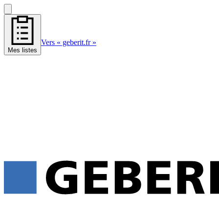
Vers « geberit.fr »
Mes listes