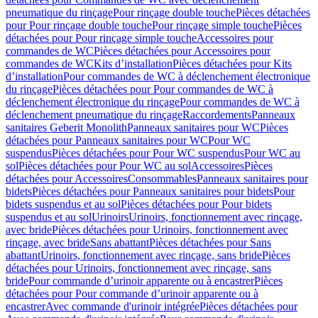
pneumatique du rinçage
Pour rinçage double touche
Pièces détachées
pour Pour rinçage double touche
Pour rinçage simple touche
Pièces
détachées pour Pour rinçage simple touche
Accessoires pour
commandes de WC
Pièces détachées pour Accessoires pour
commandes de WC
Kits d’installation
Pièces détachées pour Kits
d’installation
Pour commandes de WC à déclenchement électronique
du rinçage
Pièces détachées pour Pour commandes de WC à
déclenchement électronique du rinçage
Pour commandes de WC à
déclenchement pneumatique du rinçage
Raccordements
Panneaux
sanitaires Geberit Monolith
Panneaux sanitaires pour WC
Pièces
détachées pour Panneaux sanitaires pour WC
Pour WC
suspendus
Pièces détachées pour Pour WC suspendus
Pour WC au
sol
Pièces détachées pour Pour WC au sol
Accessoires
Pièces
détachées pour Accessoires
Consommables
Panneaux sanitaires pour
bidets
Pièces détachées pour Panneaux sanitaires pour bidets
Pour
bidets suspendus et au sol
Pièces détachées pour Pour bidets
suspendus et au sol
Urinoirs
Urinoirs, fonctionnement avec rinçage,
avec bride
Pièces détachées pour Urinoirs, fonctionnement avec
rinçage, avec bride
Sans abattant
Pièces détachées pour Sans
abattant
Urinoirs, fonctionnement avec rinçage, sans bride
Pièces
détachées pour Urinoirs, fonctionnement avec rinçage, sans
bride
Pour commande d’urinoir apparente ou à encastrer
Pièces
détachées pour Pour commande d’urinoir apparente ou à
encastrer
Avec commande d'urinoir intégrée
Pièces détachées pour