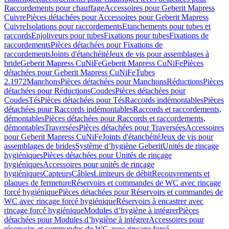
Raccordements pour chauffage
Accessoires pour Geberit Mapress
Cuivre
Pièces détachées pour Accessoires pour Geberit Mapress
Cuivre
Isolations pour raccordements
Etanchements pour tubes et
raccords
Enjoliveurs pour tubes
Fixations pour tubes
Fixations de
raccordements
Pièces détachées pour Fixations de
raccordements
Joints d'étanchéité
Jeux de vis pour assemblages à
bride
Geberit Mapress CuNiFe
Geberit Mapress CuNiFe
Pièces
détachées pour Geberit Mapress CuNiFe
Tubes
2.1972
Manchons
Pièces détachées pour Manchons
Réductions
Pièces
détachées pour Réductions
Coudes
Pièces détachées pour
Coudes
Tés
Pièces détachées pour Tés
Raccords indémontables
Pièces
détachées pour Raccords indémontables
Raccords et raccordements,
démontables
Pièces détachées pour Raccords et raccordements,
démontables
Traversées
Pièces détachées pour Traversées
Accessoires
pour Geberit Mapress CuNiFe
Joints d'étanchéité
Jeux de vis pour
assemblages de brides
Système d’hygiène Geberit
Unités de rinçage
hygiéniques
Pièces détachées pour Unités de rinçage
hygiéniques
Accessoires pour unités de rinçage
hygiéniques
Capteurs
Câbles
Limiteurs de débit
Recouvrements et
plaques de fermeture
Réservoirs et commandes de WC avec rinçage
forcé hygiénique
Pièces détachées pour Réservoirs et commandes de
WC avec rinçage forcé hygiénique
Réservoirs à encastrer avec
rinçage forcé hygiénique
Modules d’hygiène à intégrer
Pièces
détachées pour Modules d’hygiène à intégrer
Accessoires pour
réservoirs et commandes de WC avec rinçage forcé