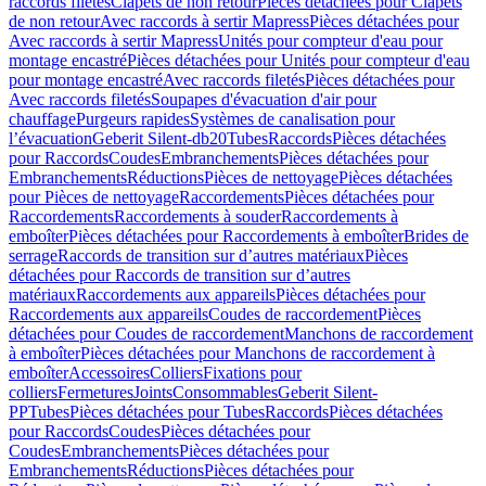
raccords filetés
Clapets de non retour
Pièces détachées pour Clapets
de non retour
Avec raccords à sertir Mapress
Pièces détachées pour
Avec raccords à sertir Mapress
Unités pour compteur d'eau pour
montage encastré
Pièces détachées pour Unités pour compteur d'eau
pour montage encastré
Avec raccords filetés
Pièces détachées pour
Avec raccords filetés
Soupapes d'évacuation d'air pour
chauffage
Purgeurs rapides
Systèmes de canalisation pour
l’évacuation
Geberit Silent-db20
Tubes
Raccords
Pièces détachées
pour Raccords
Coudes
Embranchements
Pièces détachées pour
Embranchements
Réductions
Pièces de nettoyage
Pièces détachées
pour Pièces de nettoyage
Raccordements
Pièces détachées pour
Raccordements
Raccordements à souder
Raccordements à
emboîter
Pièces détachées pour Raccordements à emboîter
Brides de
serrage
Raccords de transition sur d’autres matériaux
Pièces
détachées pour Raccords de transition sur d’autres
matériaux
Raccordements aux appareils
Pièces détachées pour
Raccordements aux appareils
Coudes de raccordement
Pièces
détachées pour Coudes de raccordement
Manchons de raccordement
à emboîter
Pièces détachées pour Manchons de raccordement à
emboîter
Accessoires
Colliers
Fixations pour
colliers
Fermetures
Joints
Consommables
Geberit Silent-
PP
Tubes
Pièces détachées pour Tubes
Raccords
Pièces détachées
pour Raccords
Coudes
Pièces détachées pour
Coudes
Embranchements
Pièces détachées pour
Embranchements
Réductions
Pièces détachées pour