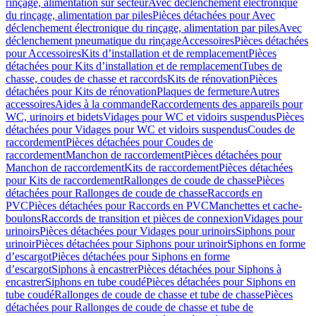
rinçage, alimentation sur secteur
Avec déclenchement électronique
du rinçage, alimentation par piles
Pièces détachées pour Avec
déclenchement électronique du rinçage, alimentation par piles
Avec
déclenchement pneumatique du rinçage
Accessoires
Pièces détachées
pour Accessoires
Kits d’installation et de remplacement
Pièces
détachées pour Kits d’installation et de remplacement
Tubes de
chasse, coudes de chasse et raccords
Kits de rénovation
Pièces
détachées pour Kits de rénovation
Plaques de fermeture
Autres
accessoires
Aides à la commande
Raccordements des appareils pour
WC, urinoirs et bidets
Vidages pour WC et vidoirs suspendus
Pièces
détachées pour Vidages pour WC et vidoirs suspendus
Coudes de
raccordement
Pièces détachées pour Coudes de
raccordement
Manchon de raccordement
Pièces détachées pour
Manchon de raccordement
Kits de raccordement
Pièces détachées
pour Kits de raccordement
Rallonges de coude de chasse
Pièces
détachées pour Rallonges de coude de chasse
Raccords en
PVC
Pièces détachées pour Raccords en PVC
Manchettes et cache-
boulons
Raccords de transition et pièces de connexion
Vidages pour
urinoirs
Pièces détachées pour Vidages pour urinoirs
Siphons pour
urinoir
Pièces détachées pour Siphons pour urinoir
Siphons en forme
d’escargot
Pièces détachées pour Siphons en forme
d’escargot
Siphons à encastrer
Pièces détachées pour Siphons à
encastrer
Siphons en tube coudé
Pièces détachées pour Siphons en
tube coudé
Rallonges de coude de chasse et tube de chasse
Pièces
détachées pour Rallonges de coude de chasse et tube de