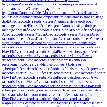
hygiénique
Pièces détachées pour Accessoires pour réservoirs et
commandes de WC avec rinçage forcé
hygiénique
Capteurs
Câbles
Blocs d’alimentation
Pièces détachées
pour Blocs d’alimentation
Composants réseau
Vannes
Vannes à siège
droit
Avec raccords à sertir Mapress
Vannes à siège droit pour
montage encastré
Pièces détachées pour Vannes à siège droit pour
montage encastré
Avec raccords à sertir Mepla
Pièces détachées pour
Avec raccords à sertir Mepla
Avec raccords à sertir Mapress
Avec
raccords filetés
Pièces détachées pour Avec raccords filetés
Vannes à
siège incliné
Pièces détachées pour Vannes à siège incliné
Avec
raccords à sertir FlowFit
Pièces détachées pour Avec raccords à sertir
FlowFit
Avec raccords à sertir Mepla
Pièces détachées pour Avec
raccords à sertir Mepla
Avec raccords à sertir Mapress
Pièces
détachées pour Avec raccords à sertir Mapress
Vannes de
prélèvement
Robinets de vidange
Robinets à boisseau
sphérique
Pièces détachées pour Robinets à boisseau sphérique
Avec
raccords à sertir FlowFit
Pièces détachées pour Avec raccords à sertir
FlowFit
Avec raccords à sertir Mepla
Pièces détachées pour Avec
raccords à sertir Mepla
Avec raccords à sertir Mapress
Pièces
détachées pour Avec raccords à sertir Mapress
Robinets à boisseau
sphérique pour montage encastré
Pièces détachées pour Robinets à
boisseau sphérique pour montage encastré
Avec raccords à sertir
FlowFit
Avec raccords à sertir Mepla
Avec raccords à sertir
Mapress
Pièces détachées pour Avec raccords à sertir Mapress
Avec