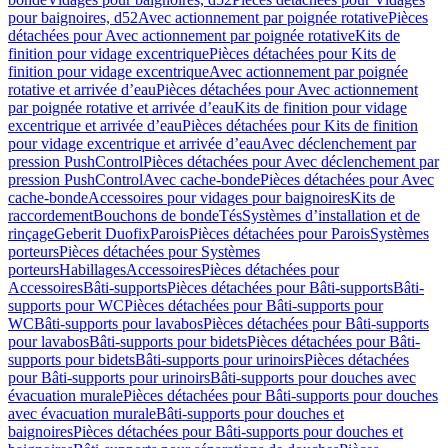
pour baignoires, d52
Avec actionnement par poignée rotative
Pièces
détachées pour Avec actionnement par poignée rotative
Kits de
finition pour vidage excentrique
Pièces détachées pour Kits de
finition pour vidage excentrique
Avec actionnement par poignée
rotative et arrivée d’eau
Pièces détachées pour Avec actionnement
par poignée rotative et arrivée d’eau
Kits de finition pour vidage
excentrique et arrivée d’eau
Pièces détachées pour Kits de finition
pour vidage excentrique et arrivée d’eau
Avec déclenchement par
pression PushControl
Pièces détachées pour Avec déclenchement par
pression PushControl
Avec cache-bonde
Pièces détachées pour Avec
cache-bonde
Accessoires pour vidages pour baignoires
Kits de
raccordement
Bouchons de bonde
Tés
Systèmes d’installation et de
rinçage
Geberit Duofix
Parois
Pièces détachées pour Parois
Systèmes
porteurs
Pièces détachées pour Systèmes
porteurs
Habillages
Accessoires
Pièces détachées pour
Accessoires
Bâti-supports
Pièces détachées pour Bâti-supports
Bâti-
supports pour WC
Pièces détachées pour Bâti-supports pour
WC
Bâti-supports pour lavabos
Pièces détachées pour Bâti-supports
pour lavabos
Bâti-supports pour bidets
Pièces détachées pour Bâti-
supports pour bidets
Bâti-supports pour urinoirs
Pièces détachées
pour Bâti-supports pour urinoirs
Bâti-supports pour douches avec
évacuation murale
Pièces détachées pour Bâti-supports pour douches
avec évacuation murale
Bâti-supports pour douches et
baignoires
Pièces détachées pour Bâti-supports pour douches et