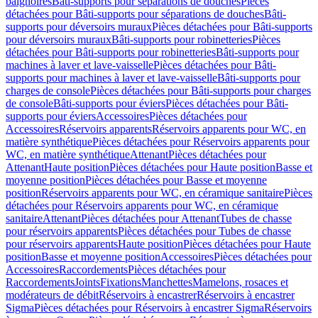
baignoires
Bâti-supports pour séparations de douches
Pièces
détachées pour Bâti-supports pour séparations de douches
Bâti-
supports pour déversoirs muraux
Pièces détachées pour Bâti-supports
pour déversoirs muraux
Bâti-supports pour robinetteries
Pièces
détachées pour Bâti-supports pour robinetteries
Bâti-supports pour
machines à laver et lave-vaisselle
Pièces détachées pour Bâti-
supports pour machines à laver et lave-vaisselle
Bâti-supports pour
charges de console
Pièces détachées pour Bâti-supports pour charges
de console
Bâti-supports pour éviers
Pièces détachées pour Bâti-
supports pour éviers
Accessoires
Pièces détachées pour
Accessoires
Réservoirs apparents
Réservoirs apparents pour WC, en
matière synthétique
Pièces détachées pour Réservoirs apparents pour
WC, en matière synthétique
Attenant
Pièces détachées pour
Attenant
Haute position
Pièces détachées pour Haute position
Basse et
moyenne position
Pièces détachées pour Basse et moyenne
position
Réservoirs apparents pour WC, en céramique sanitaire
Pièces
détachées pour Réservoirs apparents pour WC, en céramique
sanitaire
Attenant
Pièces détachées pour Attenant
Tubes de chasse
pour réservoirs apparents
Pièces détachées pour Tubes de chasse
pour réservoirs apparents
Haute position
Pièces détachées pour Haute
position
Basse et moyenne position
Accessoires
Pièces détachées pour
Accessoires
Raccordements
Pièces détachées pour
Raccordements
Joints
Fixations
Manchettes
Mamelons, rosaces et
modérateurs de débit
Réservoirs à encastrer
Réservoirs à encastrer
Sigma
Pièces détachées pour Réservoirs à encastrer Sigma
Réservoirs