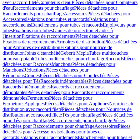
avec raccord fileté
Compteurs d'eau
Pièces détachées pour Compteurs
d'eau
Raccordements pour chauffage
Pièces détachées pour
Raccordements pour chauffage
Accessoires
Pièces détachées pour
Accessoires
Isolations pour tubes et raccords
Isolations pour
raccordements
Etanchements pour tubes et raccords
Enjoliveurs pour
tubes
Fixations pour tubes
Gaines de protection et aides à
l'insertion
Fixations de raccordements
Pièces détachées pour
Fixations de raccordements
Armoires de distribution
Pièces détachées
pour Armoires de distribution
Fixations pour nourrice de
distribution
Joints d'étanchéité
Geberit Mepla
Tubes multicouches
pour eau potable
Tubes multicouches pour chauffage
Raccords
Pièces
détachées pour Raccords
Manchons
Pièces détachées pour
Manchons
Réductions
Pièces détachées pour
Réductions
Coudes
Pièces détachées pour Coudes
Tés
Pièces
détachées pour Tés
Raccords indémontables
Pièces détachées pour
Raccords indémontables
Raccords et raccordements,
démontables
Pièces détachées pour Raccords et raccordements,
démontables
Fermetures
Pièces détachées pour
Fermetures
Appliques
Pièces détachées pour Appliques
Nourrices de
distribution avec raccord fileté
Pièces détachées pour Nourrices de
distribution avec raccord fileté
Tés pour chauffage
Pièces détachées
pour Tés pour chauffage
Raccordements pour chauffage
Pièces
détachées pour Raccordements pour chauffage
Accessoires
Pièces
détachées pour Accessoires
Isolations pour tubes et
raccords
Isolations pour raccordements
Etanchements pour tubes et