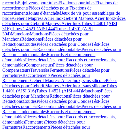
raccords
Enjoliveurs pour tubes
Fixations pour tubes
Fixations de
raccordements
Pièces détachées pour Fixations de
raccordements
Joints d'étanchéité
Jeux de vis pour assemblages de
brides
Geberit Mapress Acier Inox
Geberit Mapress Acier Inox
Pièces
détachées pour Geberit Mapress Acier Inox
Tubes 1.4401 (AISI
316)
Tubes 1.4521 (AISI 444)
Tubes 1.4301 (AISI
304)
Mamelons
Manchons
Pièces détachées pour
Manchons
Réductions
Pièces détachées pour
Réductions
Coudes
Pièces détachées pour Coudes
Tés
Pièces
détachées pour Tés
Raccords indémontables
Pièces détachées pour
Raccords indémontables
Raccords et raccordements,
démontables
Pièces détachées pour Raccords et raccordements,
démontables
Compensateurs
Pièces détachées pour
Compensateurs
Traversées
Fermetures
Pièces détachées pour
Fermetures
Raccordements
Pièces détachées pour
Raccordements
Geberit Mapress Acier Inox, sans silicone
Pièces
détachées pour Geberit Mapress Acier Inox, sans silicone
Tubes
1.4401 (AISI 316)
Tubes 1.4521 (AISI 444)
Manchons
Pièces
détachées pour Manchons
Réductions
Pièces détachées pour
Réductions
Coudes
Pièces détachées pour Coudes
Tés
Pièces
détachées pour Tés
Raccords indémontables
Pièces détachées pour
Raccords indémontables
Raccords et raccordements,
démontables
Pièces détachées pour Raccords et raccordements,
démontables
Fermetures
Pièces détachées pour
Fermetures
Raccordements
Pièces détachées pour