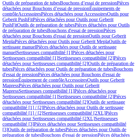
Outils de préparation de tubes
Bouchons d’essai de pression
Pièces
détachées pour Bouchons d’essai de pression
Équipements de
contrôle
Accessoires
Pièces détachées pour Accessoires
Outils pour
Geberit PushFit
Pièces détachées pour Outils pour Geberit
PushFit
Outils de préparation de tubes
Pièces détachées pour Outils
de préparation de tubes
Bouchons d'essai de pression
Pièces
détachées pour Bouchons d'essai de pression
Outils pour Geberit
Mepla
Pièces détachées pour Outils pour Geberit Mepla
Outils de
sertissage manuel
Pièces détachées pour Outils de sertissage
manuel
Sertisseuses compatibilité [1]
Pièces détachées pour
Sertisseuses compatibilité [1]
Sertisseuses compatibilité [2]
Pièces
détachées pour Sertisseuses compatibilité [2]
Outils de préparation de
tubes
Pièces détachées pour Outils de préparation de tubes
Bouchons
d'essai de pression
Pièces détachées pour Bouchons d'essai de
pression
Équipement de contrôle
Accessoires
Outils pour Geberit
Mapress
Pièces détachées pour Outils pour Geberit
Mapress
Sertisseuses compatibilité [1]
Pièces détachées pour
Sertisseuses compatibilité [1]
Sertisseuses compatibilité [2]
Pièces
détachées pour Sertisseuses compatibilité [2]
Outils de sertissage
compatibilité [1] / [2]
Pièces détachées pour Outils de sertissage
compatibilité [1] / [2]
Sertisseuses compatibilité [2XL]
Pièces
détachées pour Sertisseuses compatibilité [2XL]
Sertisseuses
compatibilité [3]
Pièces détachées pour Sertisseuses compatibilité
[3]
Outils de préparation de tubes
Pièces détachées pour Outils de
préparation de tubes
Bouchons d'essai de pression
Pièces détachées