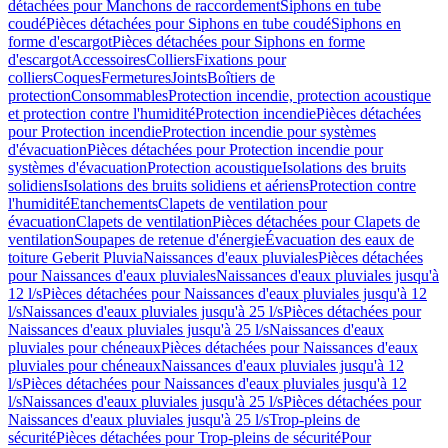
détachées pour Manchons de raccordement
Siphons en tube
coudé
Pièces détachées pour Siphons en tube coudé
Siphons en
forme d'escargot
Pièces détachées pour Siphons en forme
d'escargot
Accessoires
Colliers
Fixations pour
colliers
Coques
Fermetures
Joints
Boîtiers de
protection
Consommables
Protection incendie, protection acoustique
et protection contre l'humidité
Protection incendie
Pièces détachées
pour Protection incendie
Protection incendie pour systèmes
d'évacuation
Pièces détachées pour Protection incendie pour
systèmes d'évacuation
Protection acoustique
Isolations des bruits
solidiens
Isolations des bruits solidiens et aériens
Protection contre
l'humidité
Etanchements
Clapets de ventilation pour
évacuation
Clapets de ventilation
Pièces détachées pour Clapets de
ventilation
Soupapes de retenue d'énergie
Évacuation des eaux de
toiture Geberit Pluvia
Naissances d'eaux pluviales
Pièces détachées
pour Naissances d'eaux pluviales
Naissances d'eaux pluviales jusqu'à
12 l/s
Pièces détachées pour Naissances d'eaux pluviales jusqu'à 12
l/s
Naissances d'eaux pluviales jusqu'à 25 l/s
Pièces détachées pour
Naissances d'eaux pluviales jusqu'à 25 l/s
Naissances d'eaux
pluviales pour chéneaux
Pièces détachées pour Naissances d'eaux
pluviales pour chéneaux
Naissances d'eaux pluviales jusqu'à 12
l/s
Pièces détachées pour Naissances d'eaux pluviales jusqu'à 12
l/s
Naissances d'eaux pluviales jusqu'à 25 l/s
Pièces détachées pour
Naissances d'eaux pluviales jusqu'à 25 l/s
Trop-pleins de
sécurité
Pièces détachées pour Trop-pleins de sécurité
Pour