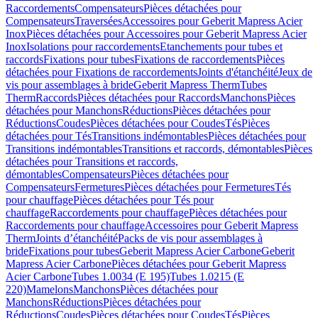
Raccordements
Compensateurs
Pièces détachées pour
Compensateurs
Traversées
Accessoires pour Geberit Mapress Acier
Inox
Pièces détachées pour Accessoires pour Geberit Mapress Acier
Inox
Isolations pour raccordements
Etanchements pour tubes et
raccords
Fixations pour tubes
Fixations de raccordements
Pièces
détachées pour Fixations de raccordements
Joints d'étanchéité
Jeux de
vis pour assemblages à bride
Geberit Mapress Therm
Tubes
Therm
Raccords
Pièces détachées pour Raccords
Manchons
Pièces
détachées pour Manchons
Réductions
Pièces détachées pour
Réductions
Coudes
Pièces détachées pour Coudes
Tés
Pièces
détachées pour Tés
Transitions indémontables
Pièces détachées pour
Transitions indémontables
Transitions et raccords, démontables
Pièces
détachées pour Transitions et raccords,
démontables
Compensateurs
Pièces détachées pour
Compensateurs
Fermetures
Pièces détachées pour Fermetures
Tés
pour chauffage
Pièces détachées pour Tés pour
chauffage
Raccordements pour chauffage
Pièces détachées pour
Raccordements pour chauffage
Accessoires pour Geberit Mapress
Therm
Joints d’étanchéité
Packs de vis pour assemblages à
bride
Fixations pour tubes
Geberit Mapress Acier Carbone
Geberit
Mapress Acier Carbone
Pièces détachées pour Geberit Mapress
Acier Carbone
Tubes 1.0034 (E 195)
Tubes 1.0215 (E
220)
Mamelons
Manchons
Pièces détachées pour
Manchons
Réductions
Pièces détachées pour
Réductions
Coudes
Pièces détachées pour Coudes
Tés
Pièces