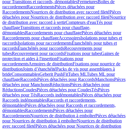
pour Transitions et raccords, démontables
Fermetures
Boîtes de
raccordement
Raccordements
Pièces détachées pour
Raccordements
Nourrices de distribution avec raccord fileté
Pièces
détachées pour Nourrices de distribution avec raccord fileté
Nourrice
de distribution avec raccord à sertir
Compteurs d'eau
Tés pour
chauffage
Transitions et raccords pour chauffage,
démontables
Raccordements pour chauffage
Pièces détachées pour
Raccordements pour chauffage
Accessoires
Isolations pour tubes et
raccords
Isolations pour raccordements
Étanchéités pour tubes et
raccords
Étanchéités pour raccords
Recouvrements pour
tubes
Recouvrement pour raccords
Fixations pour tubes
Gaines de
protection et aides à l'insertion
Fixations pour
raccordements
Armoires de distribution
Fixations pour nourrice de
distribution
Joints d’étanchéité
Packs de vis pour assemblages à
bride
Consommables
Geberit PushFit
Tubes ML
Tubes ML pour
chauffage
Raccords
Pièces détachées pour Raccords
Manchons
Pièces
détachées pour Manchons
Réductions
Pièces détachées pour
Réductions
Coudes
Pièces détachées pour Coudes
Tés
Pièces
détachées pour Tés
Raccords indémontables
Pièces détachées pour
Raccords indémontables
Raccords et raccordements,
démontables
Pièces détachées pour Raccords et raccordements,
démontables
Raccordements
Pièces détachées pour
Raccordements
Nourrices de distribution à emboîter
Pièces détachées
pour Nourrices de distribution à emboîter
Nourrices de distribution
avec raccord fileté
Pièces détachées pour Nourrices de distribution