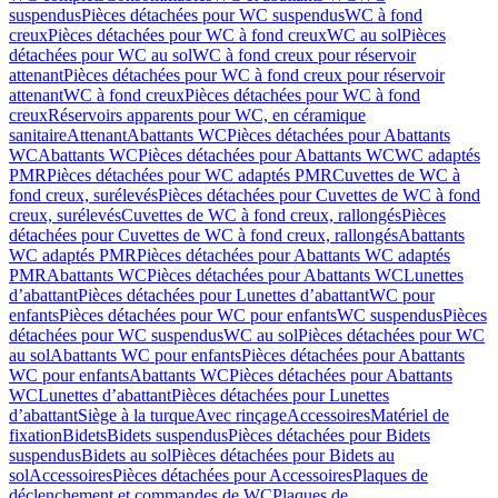
suspendus
Pièces détachées pour WC suspendus
WC à fond
creux
Pièces détachées pour WC à fond creux
WC au sol
Pièces
détachées pour WC au sol
WC à fond creux pour réservoir
attenant
Pièces détachées pour WC à fond creux pour réservoir
attenant
WC à fond creux
Pièces détachées pour WC à fond
creux
Réservoirs apparents pour WC, en céramique
sanitaire
Attenant
Abattants WC
Pièces détachées pour Abattants
WC
Abattants WC
Pièces détachées pour Abattants WC
WC adaptés
PMR
Pièces détachées pour WC adaptés PMR
Cuvettes de WC à
fond creux, surélevés
Pièces détachées pour Cuvettes de WC à fond
creux, surélevés
Cuvettes de WC à fond creux, rallongés
Pièces
détachées pour Cuvettes de WC à fond creux, rallongés
Abattants
WC adaptés PMR
Pièces détachées pour Abattants WC adaptés
PMR
Abattants WC
Pièces détachées pour Abattants WC
Lunettes
d’abattant
Pièces détachées pour Lunettes d’abattant
WC pour
enfants
Pièces détachées pour WC pour enfants
WC suspendus
Pièces
détachées pour WC suspendus
WC au sol
Pièces détachées pour WC
au sol
Abattants WC pour enfants
Pièces détachées pour Abattants
WC pour enfants
Abattants WC
Pièces détachées pour Abattants
WC
Lunettes d’abattant
Pièces détachées pour Lunettes
d’abattant
Siège à la turque
Avec rinçage
Accessoires
Matériel de
fixation
Bidets
Bidets suspendus
Pièces détachées pour Bidets
suspendus
Bidets au sol
Pièces détachées pour Bidets au
sol
Accessoires
Pièces détachées pour Accessoires
Plaques de
déclenchement et commandes de WC
Plaques de