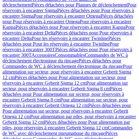
déclenchement
Pièces détachées pour Plaques de déclenchement
Pour
réservoirs à encastrer Sigma
Pièces détachées pour Pour réservoirs à
encastrer Sigma
Pour réservoirs à encastrer Omega
Pièces détachées
pour Pour réservoirs à encastrer Omega
Pour réservoirs à encastrer
Kappa
Pièces détachées pour Pour réservoirs à encastrer Kappa
Pour
réservoirs à encastrer Delta
Pièces détachées pour Pour réservoirs à
encastrer Delta
Pour les réservoirs à encastrer Twinline
Pièces
détachées pour Pour les réservoirs à encastrer Twinline
Pour
réservoirs à encastrer 300T
Pièces détachées pour Pour réservoirs à
encastrer 300T
Accessoires
Consommables
Commandes de WC à
déclenchement électronique du rinçage
Pièces détachées pour
Commandes de WC à déclenchement électronique du rinçage
Pour
alimentation sur secteur, pour réservoirs à encastrer Geberit Sigma
12 cm
Pièces détachées pour Pour alimentation sur secteur, pour
réservoirs à encastrer Geberit Sigma 12 cm
Pour alimentation sur
secteur, pour réservoirs à encastrer Geberit Sigma 8 cm
Pièces
détachées pour Pour alimentation sur secteur, pour réservoirs à
encastrer Geberit Sigma 8 cm
Pour alimentation sur secteur, pour
réservoirs à encastrer Geberit Omega 12 cm
Pièces détachées pour
Pour alimentation sur secteur, pour réservoirs à encastrer Geberit
Omega 12 cm
Pour alimentation par piles, pour réservoirs à encastrer
Geberit Sigma 12 cm
Pièces détachées pour Pour alimentation par
piles, pour réservoirs à encastrer Geberit Sigma 12 cm
Commandes
de WC avec déclenchement pneumatique du rinçage
Pièces
détachées pour Commandes de WC avec déclenchement