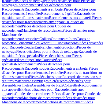
Réductions
Pièces de nettoyage
Pièces détachées pour Pièces de
nettoyage
Raccordements
Pièces détachées pour
Raccordements
Raccordements à emboîter
Pièces détachées pour
Raccordements à emboîter
Raccordements à griffes
Raccords de
transition sur d’autres matériaux
Raccordements aux appareils
Pièces
détachées pour Raccordements aux appareils
Coudes de
raccordement
Pièces détachées pour Coudes de
raccordement
Manchons de raccordement
Pièces détachées pour
Manchons de
raccordement
Accessoires
Colliers
Obturateurs
Joints
Capes de
protection
Consommables
Geberit PE
Tubes
Raccords
Pièces détachées
pour Raccords
Coudes
Embranchements
Réductions
Pièces de
nettoyage
Pièces détachées pour Pièces de nettoyage
Raccords de
transition
Pièces spéciales
Pièces détachées pour Pièces
spéciales
Pièces SuperTube
Coudes
Pièces
spéciales
Raccordements
Pièces détachées pour
Raccordements
Raccords soudés
Raccordements à emboîter
Pièces
détachées pour Raccordements à emboîter
Raccords de transition sur
d’autres matériaux
Pièces détachées pour Raccords de transition sur
d’autres matériaux
Assemblages filetés
Pièces détachées pour
Assemblages filetés
Assemblages de bride
Collerettes
Raccordements
aux appareils
Pièces détachées pour Raccordements aux
appareils
Coudes de raccordement
Pièces détachées pour Coudes de
raccordement
Manchons de raccordement
Pièces détachées pour
Manchons de raccordement
Manchons de raccordement
Pièces