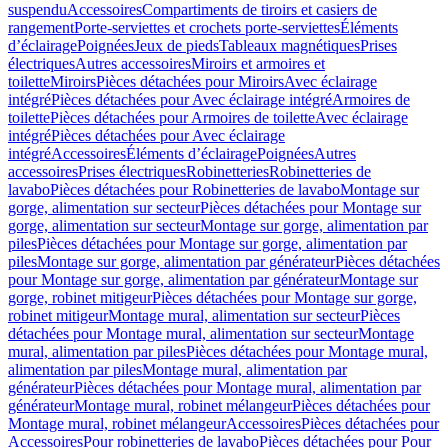
suspendu
Accessoires
Compartiments de tiroirs et casiers de
rangement
Porte-serviettes et crochets porte-serviettes
Éléments
d’éclairage
Poignées
Jeux de pieds
Tableaux magnétiques
Prises
électriques
Autres accessoires
Miroirs et armoires et
toilette
Miroirs
Pièces détachées pour Miroirs
Avec éclairage
intégré
Pièces détachées pour Avec éclairage intégré
Armoires de
toilette
Pièces détachées pour Armoires de toilette
Avec éclairage
intégré
Pièces détachées pour Avec éclairage
intégré
Accessoires
Éléments d’éclairage
Poignées
Autres
accessoires
Prises électriques
Robinetteries
Robinetteries de
lavabo
Pièces détachées pour Robinetteries de lavabo
Montage sur
gorge, alimentation sur secteur
Pièces détachées pour Montage sur
gorge, alimentation sur secteur
Montage sur gorge, alimentation par
piles
Pièces détachées pour Montage sur gorge, alimentation par
piles
Montage sur gorge, alimentation par générateur
Pièces détachées
pour Montage sur gorge, alimentation par générateur
Montage sur
gorge, robinet mitigeur
Pièces détachées pour Montage sur gorge,
robinet mitigeur
Montage mural, alimentation sur secteur
Pièces
détachées pour Montage mural, alimentation sur secteur
Montage
mural, alimentation par piles
Pièces détachées pour Montage mural,
alimentation par piles
Montage mural, alimentation par
générateur
Pièces détachées pour Montage mural, alimentation par
générateur
Montage mural, robinet mélangeur
Pièces détachées pour
Montage mural, robinet mélangeur
Accessoires
Pièces détachées pour
Accessoires
Pour robinetteries de lavabo
Pièces détachées pour Pour