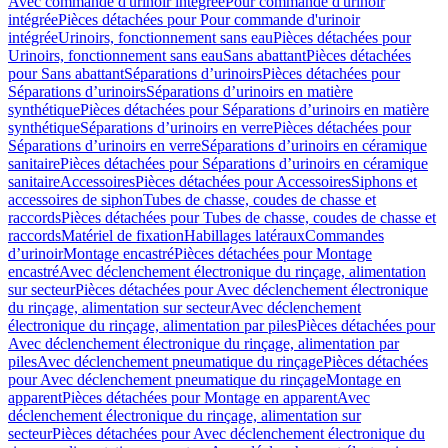
Avec commande d'urinoir intégrée
Pour commande d'urinoir
intégrée
Pièces détachées pour Pour commande d'urinoir
intégrée
Urinoirs, fonctionnement sans eau
Pièces détachées pour
Urinoirs, fonctionnement sans eau
Sans abattant
Pièces détachées
pour Sans abattant
Séparations d’urinoirs
Pièces détachées pour
Séparations d’urinoirs
Séparations d’urinoirs en matière
synthétique
Pièces détachées pour Séparations d’urinoirs en matière
synthétique
Séparations d’urinoirs en verre
Pièces détachées pour
Séparations d’urinoirs en verre
Séparations d’urinoirs en céramique
sanitaire
Pièces détachées pour Séparations d’urinoirs en céramique
sanitaire
Accessoires
Pièces détachées pour Accessoires
Siphons et
accessoires de siphon
Tubes de chasse, coudes de chasse et
raccords
Pièces détachées pour Tubes de chasse, coudes de chasse et
raccords
Matériel de fixation
Habillages latéraux
Commandes
dʼurinoir
Montage encastré
Pièces détachées pour Montage
encastré
Avec déclenchement électronique du rinçage, alimentation
sur secteur
Pièces détachées pour Avec déclenchement électronique
du rinçage, alimentation sur secteur
Avec déclenchement
électronique du rinçage, alimentation par piles
Pièces détachées pour
Avec déclenchement électronique du rinçage, alimentation par
piles
Avec déclenchement pneumatique du rinçage
Pièces détachées
pour Avec déclenchement pneumatique du rinçage
Montage en
apparent
Pièces détachées pour Montage en apparent
Avec
déclenchement électronique du rinçage, alimentation sur
secteur
Pièces détachées pour Avec déclenchement électronique du