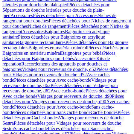
latérales pour douche de plain-pied
Pièces détachées pour
Séparations de douche latérales pour douche de plain-
pied
Accessoires
Pièces détachées pour Accessoires
Niches de
rangement pour douches
Pièces détachées pour Niches de rangement
pour douches
Niches de rangement
Pièces détachées pour Niches de
rangement
Accessoires
Baignoires
Baignoires en acrylique
sanitaire
Pièces détachées pour Baignoires en acrylique
sanitaire
Baignoires rectangulaires
Pièces détachées pour Baignoires
rectangulaires
Baignoires en matériau minéral
Pièces détachées pour
Baignoires en matériau minéral
Baignoires pour bébés
Pièces
détachées pour Baignoires pour bébés
Accessoires
Kits de
réparation
Raccordements des appareils pour douches et
baignoires
Vidages pour receveurs de douche, d52
Pièces détachées
pour Vidages pour receveurs de douche, d52
Avec cache-
bonde
Pièces détachées pour Avec cache-bonde
Vidages pour
receveurs de douche, d62
Pièces détachées pour Vidages pour
receveurs de douche, d62
Avec cache-bonde
Pièces détachées pour
Avec cache-bonde
Vidages pour receveurs de douche, d90
Pièces
détachées pour Vidages pour receveurs de douche, d90
Avec cache-
bonde
Pièces détachées pour Avec cache-bonde
Sans cache-
bonde
Pièces détachées pour Sans cache-bonde
Cache-bondes
Pièces
détachées pour Cache-bondes
Vidages pour receveurs de douche
Sestra
Pièces détachées pour Vidages pour receveurs de douche
Sestra
Sans cache-bonde
Pièces détachées pour Sans cache-
bonde
Vidages pour baignoires, d52
Pièces détachées pour Vidages