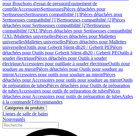
pour Bouchons d'essai de pression
Equipement de
contrôle
Accessoires
Sertisseuses
Pièces détachées pour
Sertisseuses
Sertisseuses compatibilité [1]
Pièces détachées pour
Sertisseuses compatibilité [1]
Sertisseuses compatibilité [2]
Pièces
détachées pour Sertisseuses compatibilité [2]
Sertisseuses
compatibilité [2XL]
Pièces détachées pour Sertisseuses compatibilité
[2XL]
Mallettes universelles
Pièces détachées pour Mallettes
universelles
Mallettes universelles
Pièces détachées pour Mallettes
universelles
Outils pour Geberit Silent-db20 / Geberit PE
Pièces
détachées pour Outils pour Geberit Silent-db20 / Geberit PE
Outils à
souder électrique
Pièces détachées pour Outils à souder
électrique
Accessoires pour outillage à souder électrique
Outils pour
soudure au miroir
Pièces détachées pour Outils pour soudure au
miroir
Accessoires pour outils pour soudure au miroir
Pièces
détachées pour Accessoires pour outils pour soudure au miroir
Outils
de préparation de tubes
Pièces détachées pour Outils de préparation
de tubes
Accessoires pour outils de préparation de tubes
Pièces
détachées pour Accessoires pour outils de préparation de tubes
Aides
à la commande
Télécommandes
Catégories de produits
Lignes de salle de bains
Nouveautés