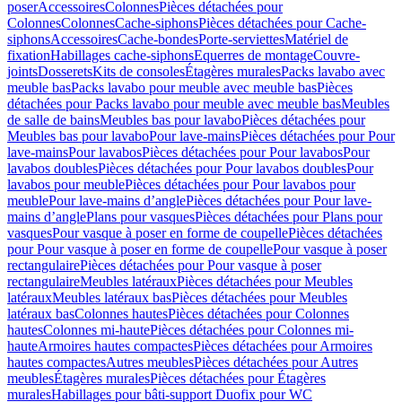
poser
Accessoires
Colonnes
Pièces détachées pour
Colonnes
Colonnes
Cache-siphons
Pièces détachées pour Cache-
siphons
Accessoires
Cache-bondes
Porte-serviettes
Matériel de
fixation
Habillages cache-siphons
Equerres de montage
Couvre-
joints
Dosserets
Kits de consoles
Étagères murales
Packs lavabo avec
meuble bas
Packs lavabo pour meuble avec meuble bas
Pièces
détachées pour Packs lavabo pour meuble avec meuble bas
Meubles
de salle de bains
Meubles bas pour lavabo
Pièces détachées pour
Meubles bas pour lavabo
Pour lave-mains
Pièces détachées pour Pour
lave-mains
Pour lavabos
Pièces détachées pour Pour lavabos
Pour
lavabos doubles
Pièces détachées pour Pour lavabos doubles
Pour
lavabos pour meuble
Pièces détachées pour Pour lavabos pour
meuble
Pour lave-mains d’angle
Pièces détachées pour Pour lave-
mains d’angle
Plans pour vasques
Pièces détachées pour Plans pour
vasques
Pour vasque à poser en forme de coupelle
Pièces détachées
pour Pour vasque à poser en forme de coupelle
Pour vasque à poser
rectangulaire
Pièces détachées pour Pour vasque à poser
rectangulaire
Meubles latéraux
Pièces détachées pour Meubles
latéraux
Meubles latéraux bas
Pièces détachées pour Meubles
latéraux bas
Colonnes hautes
Pièces détachées pour Colonnes
hautes
Colonnes mi-haute
Pièces détachées pour Colonnes mi-
haute
Armoires hautes compactes
Pièces détachées pour Armoires
hautes compactes
Autres meubles
Pièces détachées pour Autres
meubles
Étagères murales
Pièces détachées pour Étagères
murales
Habillages pour bâti-support Duofix pour WC