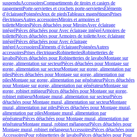
suspendu
Accessoires
Compartiments de tiroirs et casiers de
rangement
Porte-serviettes et crochets porte-serviettes
Éléments
d’éclairage
Poignées
Jeux de pieds
Tableaux magnétiques
Prises
électriques
Autres accessoires
Miroirs et armoires et
toilette
Miroirs
Pièces détachées pour Miroirs
Avec éclairage
intégré
Pièces détachées pour Avec éclairage intégré
Armoires de
toilette
Pièces détachées pour Armoires de toilette
Avec éclairage
intégré
Pièces détachées pour Avec éclairage
intégré
Accessoires
Éléments d’éclairage
Poignées
Autres
accessoires
Prises électriques
Robinetteries
Robinetteries de
lavabo
Pièces détachées pour Robinetteries de lavabo
Montage sur
gorge, alimentation sur secteur
Pièces détachées pour Montage sur
gorge, alimentation sur secteur
Montage sur gorge, alimentation par
piles
Pièces détachées pour Montage sur gorge, alimentation par
piles
Montage sur gorge, alimentation par générateur
Pièces détachées
pour Montage sur gorge, alimentation par générateur
Montage sur
gorge, robinet mitigeur
Pièces détachées pour Montage sur gorge,
robinet mitigeur
Montage mural, alimentation sur secteur
Pièces
détachées pour Montage mural, alimentation sur secteur
Montage
mural, alimentation par piles
Pièces détachées pour Montage mural,
alimentation par piles
Montage mural, alimentation par
générateur
Pièces détachées pour Montage mural, alimentation par
générateur
Montage mural, robinet mélangeur
Pièces détachées pour
Montage mural, robinet mélangeur
Accessoires
Pièces détachées pour
Accessoires
Pour robinetteries de lavabo
Pièces détachées pour Pour