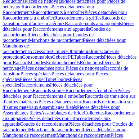
Réductions
Pièces de nettoyage
Pièces détachées pour Pièces de
nettoyage
Raccordements
Pièces détachées pour
Raccordements
Raccordements à emboîter
Pièces détachées pour
Raccordements à emboîter
Raccordements à griffes
Raccords de
transition sur d’autres matériaux
Raccordements aux appareils
Pièces
détachées pour Raccordements aux appareils
Coudes de
raccordement
Pièces détachées pour Coudes de
raccordement
Manchons de raccordement
Pièces détachées pour
Manchons de
raccordement
Accessoires
Colliers
Obturateurs
Joints
Capes de
protection
Consommables
Geberit PE
Tubes
Raccords
Pièces détachées
pour Raccords
Coudes
Embranchements
Réductions
Pièces de
nettoyage
Pièces détachées pour Pièces de nettoyage
Raccords de
transition
Pièces spéciales
Pièces détachées pour Pièces
spéciales
Pièces SuperTube
Coudes
Pièces
spéciales
Raccordements
Pièces détachées pour
Raccordements
Raccords soudés
Raccordements à emboîter
Pièces
détachées pour Raccordements à emboîter
Raccords de transition sur
d’autres matériaux
Pièces détachées pour Raccords de transition sur
d’autres matériaux
Assemblages filetés
Pièces détachées pour
Assemblages filetés
Assemblages de bride
Collerettes
Raccordements
aux appareils
Pièces détachées pour Raccordements aux
appareils
Coudes de raccordement
Pièces détachées pour Coudes de
raccordement
Manchons de raccordement
Pièces détachées pour
Manchons de raccordement
Manchons de raccordement
Pièces