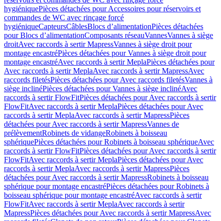
hygiénique
Pièces détachées pour Accessoires pour réservoirs et
commandes de WC avec rinçage forcé
hygiénique
Capteurs
Câbles
Blocs d’alimentation
Pièces détachées
pour Blocs d’alimentation
Composants réseau
Vannes
Vannes à siège
droit
Avec raccords à sertir Mapress
Vannes à siège droit pour
montage encastré
Pièces détachées pour Vannes à siège droit pour
montage encastré
Avec raccords à sertir Mepla
Pièces détachées pour
Avec raccords à sertir Mepla
Avec raccords à sertir Mapress
Avec
raccords filetés
Pièces détachées pour Avec raccords filetés
Vannes à
siège incliné
Pièces détachées pour Vannes à siège incliné
Avec
raccords à sertir FlowFit
Pièces détachées pour Avec raccords à sertir
FlowFit
Avec raccords à sertir Mepla
Pièces détachées pour Avec
raccords à sertir Mepla
Avec raccords à sertir Mapress
Pièces
détachées pour Avec raccords à sertir Mapress
Vannes de
prélèvement
Robinets de vidange
Robinets à boisseau
sphérique
Pièces détachées pour Robinets à boisseau sphérique
Avec
raccords à sertir FlowFit
Pièces détachées pour Avec raccords à sertir
FlowFit
Avec raccords à sertir Mepla
Pièces détachées pour Avec
raccords à sertir Mepla
Avec raccords à sertir Mapress
Pièces
détachées pour Avec raccords à sertir Mapress
Robinets à boisseau
sphérique pour montage encastré
Pièces détachées pour Robinets à
boisseau sphérique pour montage encastré
Avec raccords à sertir
FlowFit
Avec raccords à sertir Mepla
Avec raccords à sertir
Mapress
Pièces détachées pour Avec raccords à sertir Mapress
Avec