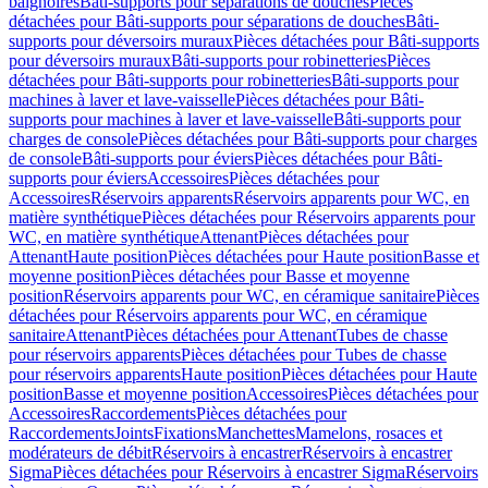
baignoires
Bâti-supports pour séparations de douches
Pièces
détachées pour Bâti-supports pour séparations de douches
Bâti-
supports pour déversoirs muraux
Pièces détachées pour Bâti-supports
pour déversoirs muraux
Bâti-supports pour robinetteries
Pièces
détachées pour Bâti-supports pour robinetteries
Bâti-supports pour
machines à laver et lave-vaisselle
Pièces détachées pour Bâti-
supports pour machines à laver et lave-vaisselle
Bâti-supports pour
charges de console
Pièces détachées pour Bâti-supports pour charges
de console
Bâti-supports pour éviers
Pièces détachées pour Bâti-
supports pour éviers
Accessoires
Pièces détachées pour
Accessoires
Réservoirs apparents
Réservoirs apparents pour WC, en
matière synthétique
Pièces détachées pour Réservoirs apparents pour
WC, en matière synthétique
Attenant
Pièces détachées pour
Attenant
Haute position
Pièces détachées pour Haute position
Basse et
moyenne position
Pièces détachées pour Basse et moyenne
position
Réservoirs apparents pour WC, en céramique sanitaire
Pièces
détachées pour Réservoirs apparents pour WC, en céramique
sanitaire
Attenant
Pièces détachées pour Attenant
Tubes de chasse
pour réservoirs apparents
Pièces détachées pour Tubes de chasse
pour réservoirs apparents
Haute position
Pièces détachées pour Haute
position
Basse et moyenne position
Accessoires
Pièces détachées pour
Accessoires
Raccordements
Pièces détachées pour
Raccordements
Joints
Fixations
Manchettes
Mamelons, rosaces et
modérateurs de débit
Réservoirs à encastrer
Réservoirs à encastrer
Sigma
Pièces détachées pour Réservoirs à encastrer Sigma
Réservoirs