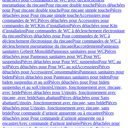
pneumatique du rinçage
Pour rinçage double touche
Pièces détachées
pour Pour rinçage double touche
Pour rinçage simple touche
Pièces
détachées pour Pour rinçage simple touche
Accessoires pour
commandes de WC
Pièces détachées pour Accessoires pour
commandes de WC
Kits d’installation
Pièces détachées pour Kits
d’installation
Pour commandes de WC à déclenchement électronique
du rinçage
Pièces détachées pour Pour commandes de WC à
déclenchement électronique du rinçage
Pour commandes de WC à
déclenchement pneumatique du rinçage
Raccordements
Panneaux
sanitaires Geberit Monolith
Panneaux sanitaires pour WC
Pièces
détachées pour Panneaux sanitaires pour WC
Pour WC
suspendus
Pièces détachées pour Pour WC suspendus
Pour WC au
sol
Pièces détachées pour Pour WC au sol
Accessoires
Pièces
détachées pour Accessoires
Consommables
Panneaux sanitaires pour
bidets
Pièces détachées pour Panneaux sanitaires pour bidets
Pour
bidets suspendus et au sol
Pièces détachées pour Pour bidets
suspendus et au sol
Urinoirs
Urinoirs, fonctionnement avec rinçage,
avec bride
Pièces détachées pour Urinoirs, fonctionnement avec
rinçage, avec bride
Sans abattant
Pièces détachées pour Sans
abattant
Urinoirs, fonctionnement avec rinçage, sans bride
Pièces
détachées pour Urinoirs, fonctionnement avec rinçage, sans
bride
Pour commande d’urinoir apparente ou à encastrer
Pièces
détachées pour Pour commande d’urinoir apparente ou à
encastrer
Avec commande d'urinoir intégrée
Pièces détachées pour