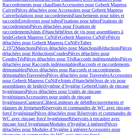
Raccordements pour chauffage
Accessoires pour Geberit Mapress
Cuivre
Pièces détachées pour Accessoires pour Geberit Mapress
Cuivre
Isolations pour raccordements
Etanchements pour tubes et
raccords
Enjoliveurs pour tubes
Fixations pour tubes
Fixations de
raccordements
Pièces détachées pour Fixations de
raccordements
Joints d'étanchéité
Jeux de vis pour assemblages à
bride
Geberit Mapress CuNiFe
Geberit Mapress CuNiFe
Pièces
détachées pour Geberit Mapress CuNiFe
Tubes
2.1972
Manchons
Pièces détachées pour Manchons
Réductions
Pièces
détachées pour Réductions
Coudes
Pièces détachées pour
Coudes
Tés
Pièces détachées pour Tés
Raccords indémontables
Pièces
détachées pour Raccords indémontables
Raccords et raccordements,
démontables
Pièces détachées pour Raccords et raccordements,
démontables
Traversées
Pièces détachées pour Traversées
Accessoires
pour Geberit Mapress CuNiFe
Joints d'étanchéité
Jeux de vis pour
assemblages de brides
Système d’hygiène Geberit
Unités de rinçage
hygiéniques
Pièces détachées pour Unités de rinçage
hygiéniques
Accessoires pour unités de rinçage
hygiéniques
Capteurs
Câbles
Limiteurs de débit
Recouvrements et
plaques de fermeture
Réservoirs et commandes de WC avec rinçage
forcé hygiénique
Pièces détachées pour Réservoirs et commandes de
WC avec rinçage forcé hygiénique
Réservoirs à encastrer avec
rinçage forcé hygiénique
Modules d’hygiène à intégrer
Pièces
détachées pour Modules d’hygiène à intégrer
Accessoires pour
réservoirs et commandes de WC avec rinçage forcé