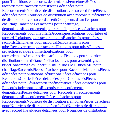
pour Transitions et raccords, démontables
Fermetures
Boîtes de
raccordement
Raccordements
Pièces détachées pour
Raccordements
Nourrices de distribution avec raccord fileté
Pièces
détachées pour Nourrices de distribution avec raccord fileté
Nourrice
de distribution avec raccord à sertir
Compteurs d'eau
Tés pour
chauffage
Transitions et raccords pour chauffage,
démontables
Raccordements pour chauffage
Pièces détachées pour
Raccordements pour chauffage
Accessoires
Isolations pour tubes et
raccords
Isolations pour raccordements
Étanchéités pour tubes et
raccords
Étanchéités pour raccords
Recouvrements pour
tubes
Recouvrement pour raccords
Fixations pour tubes
Gaines de
protection et aides à l'insertion
Fixations pour
raccordements
Armoires de distribution
Fixations pour nourrice de
distribution
Joints d’étanchéité
Packs de vis pour assemblages à
bride
Consommables
Geberit PushFit
Tubes ML
Tubes ML pour
chauffage
Raccords
Pièces détachées pour Raccords
Manchons
Pièces
détachées pour Manchons
Réductions
Pièces détachées pour
Réductions
Coudes
Pièces détachées pour Coudes
Tés
Pièces
détachées pour Tés
Raccords indémontables
Pièces détachées pour
Raccords indémontables
Raccords et raccordements,
démontables
Pièces détachées pour Raccords et raccordements,
démontables
Raccordements
Pièces détachées pour
Raccordements
Nourrices de distribution à emboîter
Pièces détachées
pour Nourrices de distribution à emboîter
Nourrices de distribution
avec raccord fileté
Pièces détachées pour Nourrices de distribution