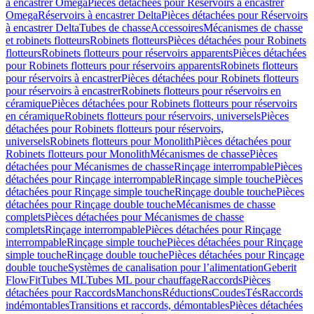
à encastrer Omega
Pièces détachées pour Réservoirs à encastrer
Omega
Réservoirs à encastrer Delta
Pièces détachées pour Réservoirs
à encastrer Delta
Tubes de chasse
Accessoires
Mécanismes de chasse
et robinets flotteurs
Robinets flotteurs
Pièces détachées pour Robinets
flotteurs
Robinets flotteurs pour réservoirs apparents
Pièces détachées
pour Robinets flotteurs pour réservoirs apparents
Robinets flotteurs
pour réservoirs à encastrer
Pièces détachées pour Robinets flotteurs
pour réservoirs à encastrer
Robinets flotteurs pour réservoirs en
céramique
Pièces détachées pour Robinets flotteurs pour réservoirs
en céramique
Robinets flotteurs pour réservoirs, universels
Pièces
détachées pour Robinets flotteurs pour réservoirs,
universels
Robinets flotteurs pour Monolith
Pièces détachées pour
Robinets flotteurs pour Monolith
Mécanismes de chasse
Pièces
détachées pour Mécanismes de chasse
Rinçage interrompable
Pièces
détachées pour Rinçage interrompable
Rinçage simple touche
Pièces
détachées pour Rinçage simple touche
Rinçage double touche
Pièces
détachées pour Rinçage double touche
Mécanismes de chasse
complets
Pièces détachées pour Mécanismes de chasse
complets
Rinçage interrompable
Pièces détachées pour Rinçage
interrompable
Rinçage simple touche
Pièces détachées pour Rinçage
simple touche
Rinçage double touche
Pièces détachées pour Rinçage
double touche
Systèmes de canalisation pour l’alimentation
Geberit
FlowFit
Tubes ML
Tubes ML pour chauffage
Raccords
Pièces
détachées pour Raccords
Manchons
Réductions
Coudes
Tés
Raccords
indémontables
Transitions et raccords, démontables
Pièces détachées