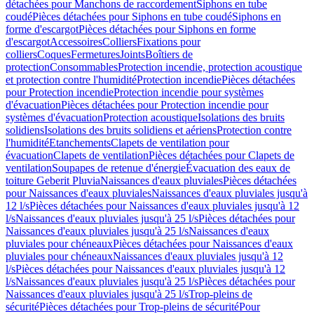
détachées pour Manchons de raccordement
Siphons en tube
coudé
Pièces détachées pour Siphons en tube coudé
Siphons en
forme d'escargot
Pièces détachées pour Siphons en forme
d'escargot
Accessoires
Colliers
Fixations pour
colliers
Coques
Fermetures
Joints
Boîtiers de
protection
Consommables
Protection incendie, protection acoustique
et protection contre l'humidité
Protection incendie
Pièces détachées
pour Protection incendie
Protection incendie pour systèmes
d'évacuation
Pièces détachées pour Protection incendie pour
systèmes d'évacuation
Protection acoustique
Isolations des bruits
solidiens
Isolations des bruits solidiens et aériens
Protection contre
l'humidité
Etanchements
Clapets de ventilation pour
évacuation
Clapets de ventilation
Pièces détachées pour Clapets de
ventilation
Soupapes de retenue d'énergie
Évacuation des eaux de
toiture Geberit Pluvia
Naissances d'eaux pluviales
Pièces détachées
pour Naissances d'eaux pluviales
Naissances d'eaux pluviales jusqu'à
12 l/s
Pièces détachées pour Naissances d'eaux pluviales jusqu'à 12
l/s
Naissances d'eaux pluviales jusqu'à 25 l/s
Pièces détachées pour
Naissances d'eaux pluviales jusqu'à 25 l/s
Naissances d'eaux
pluviales pour chéneaux
Pièces détachées pour Naissances d'eaux
pluviales pour chéneaux
Naissances d'eaux pluviales jusqu'à 12
l/s
Pièces détachées pour Naissances d'eaux pluviales jusqu'à 12
l/s
Naissances d'eaux pluviales jusqu'à 25 l/s
Pièces détachées pour
Naissances d'eaux pluviales jusqu'à 25 l/s
Trop-pleins de
sécurité
Pièces détachées pour Trop-pleins de sécurité
Pour