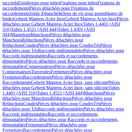
raccords
Enjoliveurs pour tubes
Fixations pour tubes
Fixations de
raccordements
Pièces détachées pour Fixations de
raccordements
Joints d'étanchéité
Jeux de vis pour assemblages de
brides
Geberit Mapress Acier Inox
Geberit Mapress Acier Inox
Pièces
détachées pour Geberit Mapress Acier Inox
Tubes 1.4401 (AISI
316)
Tubes 1.4521 (AISI 444)
Tubes 1.4301 (AISI
304)
Mamelons
Manchons
Pièces détachées pour
Manchons
Réductions
Pièces détachées pour
Réductions
Coudes
Pièces détachées pour Coudes
Tés
Pièces
détachées pour Tés
Raccords indémontables
Pièces détachées pour
Raccords indémontables
Raccords et raccordements,
démontables
Pièces détachées pour Raccords et raccordements,
démontables
Compensateurs
Pièces détachées pour
Compensateurs
Traversées
Fermetures
Pièces détachées pour
Fermetures
Raccordements
Pièces détachées pour
Raccordements
Geberit Mapress Acier Inox, sans silicone
Pièces
détachées pour Geberit Mapress Acier Inox, sans silicone
Tubes
1.4401 (AISI 316)
Tubes 1.4521 (AISI 444)
Manchons
Pièces
détachées pour Manchons
Réductions
Pièces détachées pour
Réductions
Coudes
Pièces détachées pour Coudes
Tés
Pièces
détachées pour Tés
Raccords indémontables
Pièces détachées pour
Raccords indémontables
Raccords et raccordements,
démontables
Pièces détachées pour Raccords et raccordements,
démontables
Fermetures
Pièces détachées pour
Fermetures
Raccordements
Pièces détachées pour