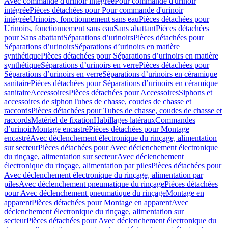
Avec commande d'urinoir intégrée
Pour commande d'urinoir
intégrée
Pièces détachées pour Pour commande d'urinoir
intégrée
Urinoirs, fonctionnement sans eau
Pièces détachées pour
Urinoirs, fonctionnement sans eau
Sans abattant
Pièces détachées
pour Sans abattant
Séparations d’urinoirs
Pièces détachées pour
Séparations d’urinoirs
Séparations d’urinoirs en matière
synthétique
Pièces détachées pour Séparations d’urinoirs en matière
synthétique
Séparations d’urinoirs en verre
Pièces détachées pour
Séparations d’urinoirs en verre
Séparations d’urinoirs en céramique
sanitaire
Pièces détachées pour Séparations d’urinoirs en céramique
sanitaire
Accessoires
Pièces détachées pour Accessoires
Siphons et
accessoires de siphon
Tubes de chasse, coudes de chasse et
raccords
Pièces détachées pour Tubes de chasse, coudes de chasse et
raccords
Matériel de fixation
Habillages latéraux
Commandes
dʼurinoir
Montage encastré
Pièces détachées pour Montage
encastré
Avec déclenchement électronique du rinçage, alimentation
sur secteur
Pièces détachées pour Avec déclenchement électronique
du rinçage, alimentation sur secteur
Avec déclenchement
électronique du rinçage, alimentation par piles
Pièces détachées pour
Avec déclenchement électronique du rinçage, alimentation par
piles
Avec déclenchement pneumatique du rinçage
Pièces détachées
pour Avec déclenchement pneumatique du rinçage
Montage en
apparent
Pièces détachées pour Montage en apparent
Avec
déclenchement électronique du rinçage, alimentation sur
secteur
Pièces détachées pour Avec déclenchement électronique du