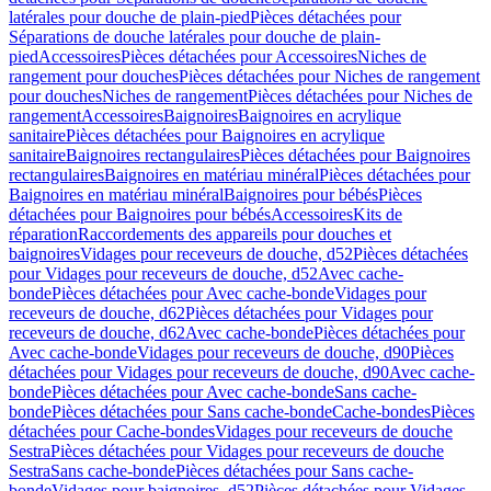
latérales pour douche de plain-pied
Pièces détachées pour
Séparations de douche latérales pour douche de plain-
pied
Accessoires
Pièces détachées pour Accessoires
Niches de
rangement pour douches
Pièces détachées pour Niches de rangement
pour douches
Niches de rangement
Pièces détachées pour Niches de
rangement
Accessoires
Baignoires
Baignoires en acrylique
sanitaire
Pièces détachées pour Baignoires en acrylique
sanitaire
Baignoires rectangulaires
Pièces détachées pour Baignoires
rectangulaires
Baignoires en matériau minéral
Pièces détachées pour
Baignoires en matériau minéral
Baignoires pour bébés
Pièces
détachées pour Baignoires pour bébés
Accessoires
Kits de
réparation
Raccordements des appareils pour douches et
baignoires
Vidages pour receveurs de douche, d52
Pièces détachées
pour Vidages pour receveurs de douche, d52
Avec cache-
bonde
Pièces détachées pour Avec cache-bonde
Vidages pour
receveurs de douche, d62
Pièces détachées pour Vidages pour
receveurs de douche, d62
Avec cache-bonde
Pièces détachées pour
Avec cache-bonde
Vidages pour receveurs de douche, d90
Pièces
détachées pour Vidages pour receveurs de douche, d90
Avec cache-
bonde
Pièces détachées pour Avec cache-bonde
Sans cache-
bonde
Pièces détachées pour Sans cache-bonde
Cache-bondes
Pièces
détachées pour Cache-bondes
Vidages pour receveurs de douche
Sestra
Pièces détachées pour Vidages pour receveurs de douche
Sestra
Sans cache-bonde
Pièces détachées pour Sans cache-
bonde
Vidages pour baignoires, d52
Pièces détachées pour Vidages