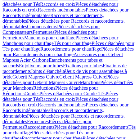
détachées pour Tés
Raccords en croix
Pièces détachées pour
Raccords en croix
Raccords indémontables
Pièces détachées pour
Raccords indémontables
Raccords et raccordements,
démontables
Pièces détachées pour Raccords et raccordements,
démontables
Compensateurs
Pièces détachées pour
Compensateurs
Fermetures
Pièces détachées pour
Fermetures
Manchons pour chauffage
Pièces détachées pour
Manchons pour chauffage
Tés pour chauffage
Pièces détachées pour
Tés pour chauffage
Raccordements pour chauffage
Pièces détachées
pour Raccordements pour chauffage
Accessoires pour Geberit
Mapress Acier Carbone
Etanchements pour tubes et
raccords
Enjoliveurs pour tubes
Fixations pour tubes
Fixations de
raccordements
Joints d'étanchéité
Jeux de vis pour assemblages à
bride
Geberit Mapress Cuivre
Geberit Mapress Cuivre
Pièces
détachées pour Geberit Mapress Cuivre
Manchons
Pièces détachées
pour Manchons
Réductions
Pièces détachées pour
Réductions
Coudes
Pièces détachées pour Coudes
Tés
Pièces
détachées pour Tés
Raccords en croix
Pièces détachées pour
Raccords en croix
Raccords indémontables
Pièces détachées pour
Raccords indémontables
Raccords et raccordements,
démontables
Pièces détachées pour Raccords et raccordements,
démontables
Fermetures
Pièces détachées pour
Fermetures
Raccordements
Pièces détachées pour Raccordements
Tés
pour chauffage
Pièces détachées pour Tés pour
chauffage
Raccordements pour chauffage
Pièces détachées pour