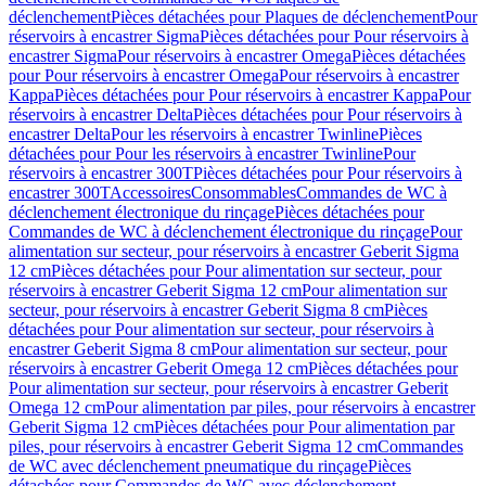
déclenchement
Pièces détachées pour Plaques de déclenchement
Pour
réservoirs à encastrer Sigma
Pièces détachées pour Pour réservoirs à
encastrer Sigma
Pour réservoirs à encastrer Omega
Pièces détachées
pour Pour réservoirs à encastrer Omega
Pour réservoirs à encastrer
Kappa
Pièces détachées pour Pour réservoirs à encastrer Kappa
Pour
réservoirs à encastrer Delta
Pièces détachées pour Pour réservoirs à
encastrer Delta
Pour les réservoirs à encastrer Twinline
Pièces
détachées pour Pour les réservoirs à encastrer Twinline
Pour
réservoirs à encastrer 300T
Pièces détachées pour Pour réservoirs à
encastrer 300T
Accessoires
Consommables
Commandes de WC à
déclenchement électronique du rinçage
Pièces détachées pour
Commandes de WC à déclenchement électronique du rinçage
Pour
alimentation sur secteur, pour réservoirs à encastrer Geberit Sigma
12 cm
Pièces détachées pour Pour alimentation sur secteur, pour
réservoirs à encastrer Geberit Sigma 12 cm
Pour alimentation sur
secteur, pour réservoirs à encastrer Geberit Sigma 8 cm
Pièces
détachées pour Pour alimentation sur secteur, pour réservoirs à
encastrer Geberit Sigma 8 cm
Pour alimentation sur secteur, pour
réservoirs à encastrer Geberit Omega 12 cm
Pièces détachées pour
Pour alimentation sur secteur, pour réservoirs à encastrer Geberit
Omega 12 cm
Pour alimentation par piles, pour réservoirs à encastrer
Geberit Sigma 12 cm
Pièces détachées pour Pour alimentation par
piles, pour réservoirs à encastrer Geberit Sigma 12 cm
Commandes
de WC avec déclenchement pneumatique du rinçage
Pièces
détachées pour Commandes de WC avec déclenchement