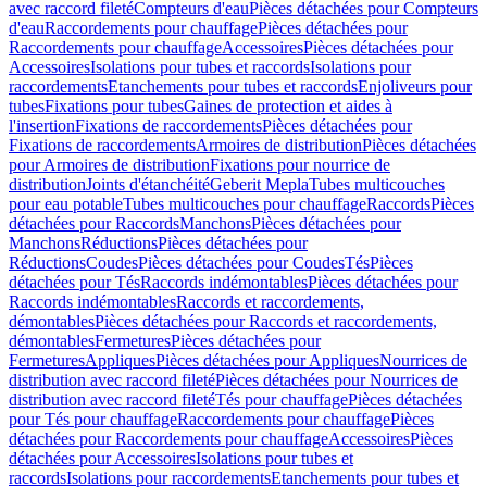
avec raccord fileté
Compteurs d'eau
Pièces détachées pour Compteurs
d'eau
Raccordements pour chauffage
Pièces détachées pour
Raccordements pour chauffage
Accessoires
Pièces détachées pour
Accessoires
Isolations pour tubes et raccords
Isolations pour
raccordements
Etanchements pour tubes et raccords
Enjoliveurs pour
tubes
Fixations pour tubes
Gaines de protection et aides à
l'insertion
Fixations de raccordements
Pièces détachées pour
Fixations de raccordements
Armoires de distribution
Pièces détachées
pour Armoires de distribution
Fixations pour nourrice de
distribution
Joints d'étanchéité
Geberit Mepla
Tubes multicouches
pour eau potable
Tubes multicouches pour chauffage
Raccords
Pièces
détachées pour Raccords
Manchons
Pièces détachées pour
Manchons
Réductions
Pièces détachées pour
Réductions
Coudes
Pièces détachées pour Coudes
Tés
Pièces
détachées pour Tés
Raccords indémontables
Pièces détachées pour
Raccords indémontables
Raccords et raccordements,
démontables
Pièces détachées pour Raccords et raccordements,
démontables
Fermetures
Pièces détachées pour
Fermetures
Appliques
Pièces détachées pour Appliques
Nourrices de
distribution avec raccord fileté
Pièces détachées pour Nourrices de
distribution avec raccord fileté
Tés pour chauffage
Pièces détachées
pour Tés pour chauffage
Raccordements pour chauffage
Pièces
détachées pour Raccordements pour chauffage
Accessoires
Pièces
détachées pour Accessoires
Isolations pour tubes et
raccords
Isolations pour raccordements
Etanchements pour tubes et