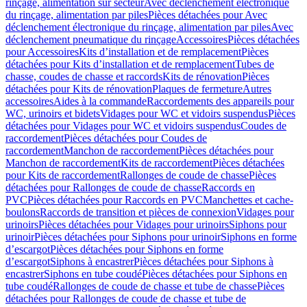
rinçage, alimentation sur secteur
Avec déclenchement électronique
du rinçage, alimentation par piles
Pièces détachées pour Avec
déclenchement électronique du rinçage, alimentation par piles
Avec
déclenchement pneumatique du rinçage
Accessoires
Pièces détachées
pour Accessoires
Kits d’installation et de remplacement
Pièces
détachées pour Kits d’installation et de remplacement
Tubes de
chasse, coudes de chasse et raccords
Kits de rénovation
Pièces
détachées pour Kits de rénovation
Plaques de fermeture
Autres
accessoires
Aides à la commande
Raccordements des appareils pour
WC, urinoirs et bidets
Vidages pour WC et vidoirs suspendus
Pièces
détachées pour Vidages pour WC et vidoirs suspendus
Coudes de
raccordement
Pièces détachées pour Coudes de
raccordement
Manchon de raccordement
Pièces détachées pour
Manchon de raccordement
Kits de raccordement
Pièces détachées
pour Kits de raccordement
Rallonges de coude de chasse
Pièces
détachées pour Rallonges de coude de chasse
Raccords en
PVC
Pièces détachées pour Raccords en PVC
Manchettes et cache-
boulons
Raccords de transition et pièces de connexion
Vidages pour
urinoirs
Pièces détachées pour Vidages pour urinoirs
Siphons pour
urinoir
Pièces détachées pour Siphons pour urinoir
Siphons en forme
d’escargot
Pièces détachées pour Siphons en forme
d’escargot
Siphons à encastrer
Pièces détachées pour Siphons à
encastrer
Siphons en tube coudé
Pièces détachées pour Siphons en
tube coudé
Rallonges de coude de chasse et tube de chasse
Pièces
détachées pour Rallonges de coude de chasse et tube de