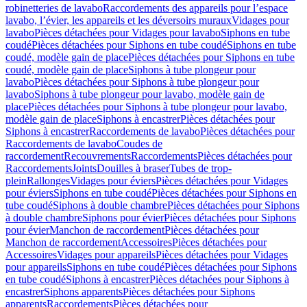
robinetteries de lavabo
Raccordements des appareils pour l’espace
lavabo, l’évier, les appareils et les déversoirs muraux
Vidages pour
lavabo
Pièces détachées pour Vidages pour lavabo
Siphons en tube
coudé
Pièces détachées pour Siphons en tube coudé
Siphons en tube
coudé, modèle gain de place
Pièces détachées pour Siphons en tube
coudé, modèle gain de place
Siphons à tube plongeur pour
lavabo
Pièces détachées pour Siphons à tube plongeur pour
lavabo
Siphons à tube plongeur pour lavabo, modèle gain de
place
Pièces détachées pour Siphons à tube plongeur pour lavabo,
modèle gain de place
Siphons à encastrer
Pièces détachées pour
Siphons à encastrer
Raccordements de lavabo
Pièces détachées pour
Raccordements de lavabo
Coudes de
raccordement
Recouvrements
Raccordements
Pièces détachées pour
Raccordements
Joints
Douilles à braser
Tubes de trop-
plein
Rallonges
Vidages pour éviers
Pièces détachées pour Vidages
pour éviers
Siphons en tube coudé
Pièces détachées pour Siphons en
tube coudé
Siphons à double chambre
Pièces détachées pour Siphons
à double chambre
Siphons pour évier
Pièces détachées pour Siphons
pour évier
Manchon de raccordement
Pièces détachées pour
Manchon de raccordement
Accessoires
Pièces détachées pour
Accessoires
Vidages pour appareils
Pièces détachées pour Vidages
pour appareils
Siphons en tube coudé
Pièces détachées pour Siphons
en tube coudé
Siphons à encastrer
Pièces détachées pour Siphons à
encastrer
Siphons apparents
Pièces détachées pour Siphons
apparents
Raccordements
Pièces détachées pour