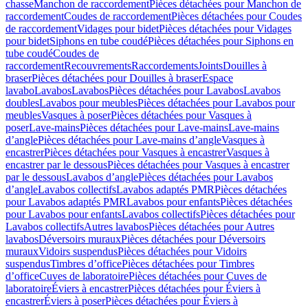
chasse
Manchon de raccordement
Pièces détachées pour Manchon de
raccordement
Coudes de raccordement
Pièces détachées pour Coudes
de raccordement
Vidages pour bidet
Pièces détachées pour Vidages
pour bidet
Siphons en tube coudé
Pièces détachées pour Siphons en
tube coudé
Coudes de
raccordement
Recouvrements
Raccordements
Joints
Douilles à
braser
Pièces détachées pour Douilles à braser
Espace
lavabo
Lavabos
Lavabos
Pièces détachées pour Lavabos
Lavabos
doubles
Lavabos pour meubles
Pièces détachées pour Lavabos pour
meubles
Vasques à poser
Pièces détachées pour Vasques à
poser
Lave-mains
Pièces détachées pour Lave-mains
Lave-mains
d’angle
Pièces détachées pour Lave-mains d’angle
Vasques à
encastrer
Pièces détachées pour Vasques à encastrer
Vasques à
encastrer par le dessous
Pièces détachées pour Vasques à encastrer
par le dessous
Lavabos d’angle
Pièces détachées pour Lavabos
d’angle
Lavabos collectifs
Lavabos adaptés PMR
Pièces détachées
pour Lavabos adaptés PMR
Lavabos pour enfants
Pièces détachées
pour Lavabos pour enfants
Lavabos collectifs
Pièces détachées pour
Lavabos collectifs
Autres lavabos
Pièces détachées pour Autres
lavabos
Déversoirs muraux
Pièces détachées pour Déversoirs
muraux
Vidoirs suspendus
Pièces détachées pour Vidoirs
suspendus
Timbres dʼoffice
Pièces détachées pour Timbres
dʼoffice
Cuves de laboratoire
Pièces détachées pour Cuves de
laboratoire
Éviers à encastrer
Pièces détachées pour Éviers à
encastrer
Éviers à poser
Pièces détachées pour Éviers à