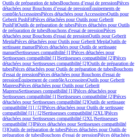
Outils de préparation de tubes
Bouchons d’essai de pression
Pièces
détachées pour Bouchons d’essai de pression
Équipements de
contrôle
Accessoires
Pièces détachées pour Accessoires
Outils pour
Geberit PushFit
Pièces détachées pour Outils pour Geberit
PushFit
Outils de préparation de tubes
Pièces détachées pour Outils
de préparation de tubes
Bouchons d'essai de pression
Pièces
détachées pour Bouchons d'essai de pression
Outils pour Geberit
Mepla
Pièces détachées pour Outils pour Geberit Mepla
Outils de
sertissage manuel
Pièces détachées pour Outils de sertissage
manuel
Sertisseuses compatibilité [1]
Pièces détachées pour
Sertisseuses compatibilité [1]
Sertisseuses compatibilité [2]
Pièces
détachées pour Sertisseuses compatibilité [2]
Outils de préparation de
tubes
Pièces détachées pour Outils de préparation de tubes
Bouchons
d'essai de pression
Pièces détachées pour Bouchons d'essai de
pression
Équipement de contrôle
Accessoires
Outils pour Geberit
Mapress
Pièces détachées pour Outils pour Geberit
Mapress
Sertisseuses compatibilité [1]
Pièces détachées pour
Sertisseuses compatibilité [1]
Sertisseuses compatibilité [2]
Pièces
détachées pour Sertisseuses compatibilité [2]
Outils de sertissage
compatibilité [1] / [2]
Pièces détachées pour Outils de sertissage
compatibilité [1] / [2]
Sertisseuses compatibilité [2XL]
Pièces
détachées pour Sertisseuses compatibilité [2XL]
Sertisseuses
compatibilité [3]
Pièces détachées pour Sertisseuses compatibilité
[3]
Outils de préparation de tubes
Pièces détachées pour Outils de
préparation de tubes
Bouchons d'essai de pression
Pièces détachées