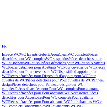
FR
Espace WC
WC lavants Geberit AquaClean
WC complets
Pièces
détachées pour WC complets
WC suspendus
Pièces détachées pour
WC suspendus
WC au sol
Pièces détachées pour WC au sol
Abattants
WC
Pièces détachées pour Abattants WC
Pour cuvettes de WC
Pièces
détachées pour Pour cuvettes de WC
Dispositifs d’appoint pour
WC
Pièces détachées pour Dispositifs d’appoint pour WC
Pour
cuvettes de WC
Pièces détachées pour Pour cuvettes de WC
Panneau
design
Pièces détachées pour Panneau design
Pour WC
complets
Pièces détachées pour Pour WC complets
Pour abattants
WC
Pièces détachées pour Pour abattants WC
Accessoires
Pièces
détachées pour Accessoires
Pour WC complets
Pour abattants
WC
Pièces détachées pour Pour abattants WC
Pour abattants WC et
WC complets
Consommables
WC et abattants WC
WC