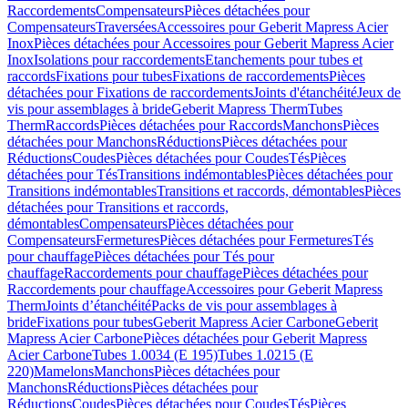
Raccordements
Compensateurs
Pièces détachées pour
Compensateurs
Traversées
Accessoires pour Geberit Mapress Acier
Inox
Pièces détachées pour Accessoires pour Geberit Mapress Acier
Inox
Isolations pour raccordements
Etanchements pour tubes et
raccords
Fixations pour tubes
Fixations de raccordements
Pièces
détachées pour Fixations de raccordements
Joints d'étanchéité
Jeux de
vis pour assemblages à bride
Geberit Mapress Therm
Tubes
Therm
Raccords
Pièces détachées pour Raccords
Manchons
Pièces
détachées pour Manchons
Réductions
Pièces détachées pour
Réductions
Coudes
Pièces détachées pour Coudes
Tés
Pièces
détachées pour Tés
Transitions indémontables
Pièces détachées pour
Transitions indémontables
Transitions et raccords, démontables
Pièces
détachées pour Transitions et raccords,
démontables
Compensateurs
Pièces détachées pour
Compensateurs
Fermetures
Pièces détachées pour Fermetures
Tés
pour chauffage
Pièces détachées pour Tés pour
chauffage
Raccordements pour chauffage
Pièces détachées pour
Raccordements pour chauffage
Accessoires pour Geberit Mapress
Therm
Joints d’étanchéité
Packs de vis pour assemblages à
bride
Fixations pour tubes
Geberit Mapress Acier Carbone
Geberit
Mapress Acier Carbone
Pièces détachées pour Geberit Mapress
Acier Carbone
Tubes 1.0034 (E 195)
Tubes 1.0215 (E
220)
Mamelons
Manchons
Pièces détachées pour
Manchons
Réductions
Pièces détachées pour
Réductions
Coudes
Pièces détachées pour Coudes
Tés
Pièces