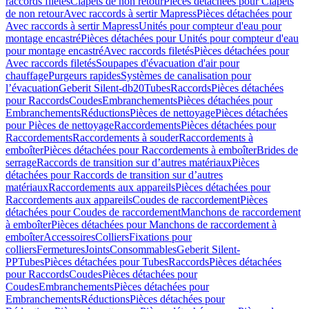
raccords filetés
Clapets de non retour
Pièces détachées pour Clapets
de non retour
Avec raccords à sertir Mapress
Pièces détachées pour
Avec raccords à sertir Mapress
Unités pour compteur d'eau pour
montage encastré
Pièces détachées pour Unités pour compteur d'eau
pour montage encastré
Avec raccords filetés
Pièces détachées pour
Avec raccords filetés
Soupapes d'évacuation d'air pour
chauffage
Purgeurs rapides
Systèmes de canalisation pour
l’évacuation
Geberit Silent-db20
Tubes
Raccords
Pièces détachées
pour Raccords
Coudes
Embranchements
Pièces détachées pour
Embranchements
Réductions
Pièces de nettoyage
Pièces détachées
pour Pièces de nettoyage
Raccordements
Pièces détachées pour
Raccordements
Raccordements à souder
Raccordements à
emboîter
Pièces détachées pour Raccordements à emboîter
Brides de
serrage
Raccords de transition sur d’autres matériaux
Pièces
détachées pour Raccords de transition sur d’autres
matériaux
Raccordements aux appareils
Pièces détachées pour
Raccordements aux appareils
Coudes de raccordement
Pièces
détachées pour Coudes de raccordement
Manchons de raccordement
à emboîter
Pièces détachées pour Manchons de raccordement à
emboîter
Accessoires
Colliers
Fixations pour
colliers
Fermetures
Joints
Consommables
Geberit Silent-
PP
Tubes
Pièces détachées pour Tubes
Raccords
Pièces détachées
pour Raccords
Coudes
Pièces détachées pour
Coudes
Embranchements
Pièces détachées pour
Embranchements
Réductions
Pièces détachées pour