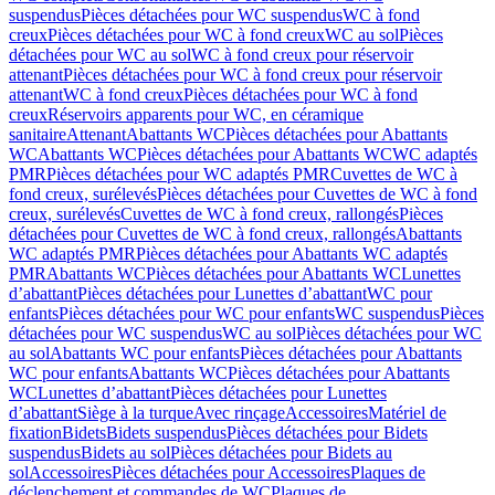
suspendus
Pièces détachées pour WC suspendus
WC à fond
creux
Pièces détachées pour WC à fond creux
WC au sol
Pièces
détachées pour WC au sol
WC à fond creux pour réservoir
attenant
Pièces détachées pour WC à fond creux pour réservoir
attenant
WC à fond creux
Pièces détachées pour WC à fond
creux
Réservoirs apparents pour WC, en céramique
sanitaire
Attenant
Abattants WC
Pièces détachées pour Abattants
WC
Abattants WC
Pièces détachées pour Abattants WC
WC adaptés
PMR
Pièces détachées pour WC adaptés PMR
Cuvettes de WC à
fond creux, surélevés
Pièces détachées pour Cuvettes de WC à fond
creux, surélevés
Cuvettes de WC à fond creux, rallongés
Pièces
détachées pour Cuvettes de WC à fond creux, rallongés
Abattants
WC adaptés PMR
Pièces détachées pour Abattants WC adaptés
PMR
Abattants WC
Pièces détachées pour Abattants WC
Lunettes
d’abattant
Pièces détachées pour Lunettes d’abattant
WC pour
enfants
Pièces détachées pour WC pour enfants
WC suspendus
Pièces
détachées pour WC suspendus
WC au sol
Pièces détachées pour WC
au sol
Abattants WC pour enfants
Pièces détachées pour Abattants
WC pour enfants
Abattants WC
Pièces détachées pour Abattants
WC
Lunettes d’abattant
Pièces détachées pour Lunettes
d’abattant
Siège à la turque
Avec rinçage
Accessoires
Matériel de
fixation
Bidets
Bidets suspendus
Pièces détachées pour Bidets
suspendus
Bidets au sol
Pièces détachées pour Bidets au
sol
Accessoires
Pièces détachées pour Accessoires
Plaques de
déclenchement et commandes de WC
Plaques de