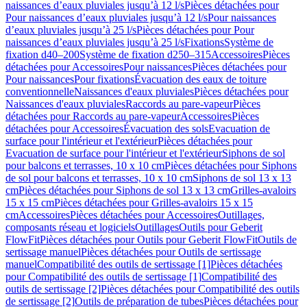
naissances d’eaux pluviales jusqu’à 12 l/s
Pièces détachées pour
Pour naissances d’eaux pluviales jusqu’à 12 l/s
Pour naissances
d’eaux pluviales jusqu’à 25 l/s
Pièces détachées pour Pour
naissances d’eaux pluviales jusqu’à 25 l/s
Fixations
Système de
fixation d40–200
Système de fixation d250–315
Accessoires
Pièces
détachées pour Accessoires
Pour naissances
Pièces détachées pour
Pour naissances
Pour fixations
Évacuation des eaux de toiture
conventionnelle
Naissances d'eaux pluviales
Pièces détachées pour
Naissances d'eaux pluviales
Raccords au pare-vapeur
Pièces
détachées pour Raccords au pare-vapeur
Accessoires
Pièces
détachées pour Accessoires
Évacuation des sols
Evacuation de
surface pour l'intérieur et l'extérieur
Pièces détachées pour
Evacuation de surface pour l'intérieur et l'extérieur
Siphons de sol
pour balcons et terrasses, 10 x 10 cm
Pièces détachées pour Siphons
de sol pour balcons et terrasses, 10 x 10 cm
Siphons de sol 13 x 13
cm
Pièces détachées pour Siphons de sol 13 x 13 cm
Grilles-avaloirs
15 x 15 cm
Pièces détachées pour Grilles-avaloirs 15 x 15
cm
Accessoires
Pièces détachées pour Accessoires
Outillages,
composants réseau et logiciels
Outillages
Outils pour Geberit
FlowFit
Pièces détachées pour Outils pour Geberit FlowFit
Outils de
sertissage manuel
Pièces détachées pour Outils de sertissage
manuel
Compatibilité des outils de sertissage [1]
Pièces détachées
pour Compatibilité des outils de sertissage [1]
Compatibilité des
outils de sertissage [2]
Pièces détachées pour Compatibilité des outils
de sertissage [2]
Outils de préparation de tubes
Pièces détachées pour