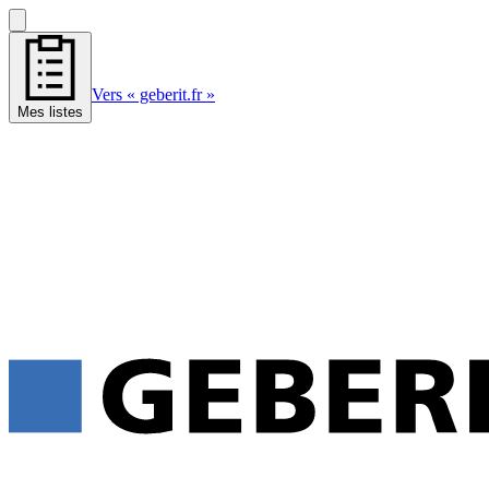
Vers « geberit.fr »
Mes listes