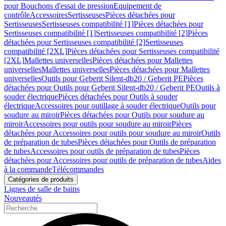
pour Bouchons d'essai de pression
Equipement de
contrôle
Accessoires
Sertisseuses
Pièces détachées pour
Sertisseuses
Sertisseuses compatibilité [1]
Pièces détachées pour
Sertisseuses compatibilité [1]
Sertisseuses compatibilité [2]
Pièces
détachées pour Sertisseuses compatibilité [2]
Sertisseuses
compatibilité [2XL]
Pièces détachées pour Sertisseuses compatibilité
[2XL]
Mallettes universelles
Pièces détachées pour Mallettes
universelles
Mallettes universelles
Pièces détachées pour Mallettes
universelles
Outils pour Geberit Silent-db20 / Geberit PE
Pièces
détachées pour Outils pour Geberit Silent-db20 / Geberit PE
Outils à
souder électrique
Pièces détachées pour Outils à souder
électrique
Accessoires pour outillage à souder électrique
Outils pour
soudure au miroir
Pièces détachées pour Outils pour soudure au
miroir
Accessoires pour outils pour soudure au miroir
Pièces
détachées pour Accessoires pour outils pour soudure au miroir
Outils
de préparation de tubes
Pièces détachées pour Outils de préparation
de tubes
Accessoires pour outils de préparation de tubes
Pièces
détachées pour Accessoires pour outils de préparation de tubes
Aides
à la commande
Télécommandes
Catégories de produits
Lignes de salle de bains
Nouveautés