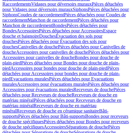
Raccordements
Vidages pour déversoirs muraux
Pièces détachées
pour Vidages pour déversoirs muraux
Siphons
Pièces détachées pour
Siphons
Coudes de raccordement
Pièces détachées pour Coudes de
raccordement
Manchon de raccordement
Pièces détachées pour
Manchon de raccordement
Bondes
Pièces détachées pour
Bondes
Accessoires
Pièces détachées pour Accessoires
Espace
douche et baignoire
Douches
Évacuation des sols pour
douches
Pièces détachées pour Évacuation des sols pour
douches
Canivelles de douche
Pièces détachées pour Canivelles de
douche
Accessoires pour canivelles de douche
Pièces détachées pour
Accessoires pour canivelles de douche
Bondes pour douche de
plain-pied
Pièces détachées pour Bondes pour douche de plain-
pied
Accessoires pour bondes pour douche de plain-pied
Pièces
détachées pour Accessoires pour bondes pour douche de plain-
pied
Evacuations murales
Pièces détachées pour Evacuations
murales
Accessoires pour évacuations murales
Pièces détachées pour
Accessoires pour évacuations murales
Receveurs de douche
Pièces
détachées pour Receveurs de douche
Receveurs de douche en
matériau minéral
Pièces détachées pour Receveurs de douche en
matériau minéral
Receveurs de douche en matériau
minéral
Receveurs de douche en céramique sanitaire
Bâti-
supports
Pièces détachées pour Bâti-supports
Bondes pour receveurs
de douche spécifiques
Pièces détachées pour Bondes pour receveurs
de douche spécifiques
Accessoires
Séparations de douche
Pièces
détachées pour Séparations de douche
Séparations de douche