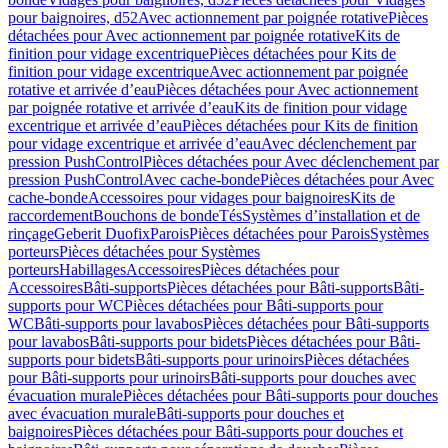
pour baignoires, d52
Avec actionnement par poignée rotative
Pièces
détachées pour Avec actionnement par poignée rotative
Kits de
finition pour vidage excentrique
Pièces détachées pour Kits de
finition pour vidage excentrique
Avec actionnement par poignée
rotative et arrivée d’eau
Pièces détachées pour Avec actionnement
par poignée rotative et arrivée d’eau
Kits de finition pour vidage
excentrique et arrivée d’eau
Pièces détachées pour Kits de finition
pour vidage excentrique et arrivée d’eau
Avec déclenchement par
pression PushControl
Pièces détachées pour Avec déclenchement par
pression PushControl
Avec cache-bonde
Pièces détachées pour Avec
cache-bonde
Accessoires pour vidages pour baignoires
Kits de
raccordement
Bouchons de bonde
Tés
Systèmes d’installation et de
rinçage
Geberit Duofix
Parois
Pièces détachées pour Parois
Systèmes
porteurs
Pièces détachées pour Systèmes
porteurs
Habillages
Accessoires
Pièces détachées pour
Accessoires
Bâti-supports
Pièces détachées pour Bâti-supports
Bâti-
supports pour WC
Pièces détachées pour Bâti-supports pour
WC
Bâti-supports pour lavabos
Pièces détachées pour Bâti-supports
pour lavabos
Bâti-supports pour bidets
Pièces détachées pour Bâti-
supports pour bidets
Bâti-supports pour urinoirs
Pièces détachées
pour Bâti-supports pour urinoirs
Bâti-supports pour douches avec
évacuation murale
Pièces détachées pour Bâti-supports pour douches
avec évacuation murale
Bâti-supports pour douches et
baignoires
Pièces détachées pour Bâti-supports pour douches et