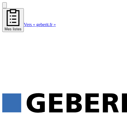
Vers « geberit.fr »
Mes listes