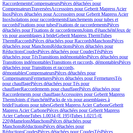
Raccordements
Compensateurs
Pièces détachées pour
Compensateurs
Traversées
Accessoires pour Geberit Mapress Acier
Inox
Pièces détachées pour Accessoires pour Geberit Mapress Acier
Inox
Isolations pour raccordements
Etanchements pour tubes et
raccords
Fixations pour tubes
Fixations de raccordements
Pièces
détachées pour Fixations de raccordements
Joints d'étanchéité
Jeux de
vis pour assemblages à bride
Geberit Mapress Therm
Tubes
Therm
Raccords
Pièces détachées pour Raccords
Manchons
Pièces
détachées pour Manchons
Réductions
Pièces détachées pour
Réductions
Coudes
Pièces détachées pour Coudes
Tés
Pièces
détachées pour Tés
Transitions indémontables
Pièces détachées pour
Transitions indémontables
Transitions et raccords, démontables
Pièces
détachées pour Transitions et raccords,
démontables
Compensateurs
Pièces détachées pour
Compensateurs
Fermetures
Pièces détachées pour Fermetures
Tés
pour chauffage
Pièces détachées pour Tés pour
chauffage
Raccordements pour chauffage
Pièces détachées pour
Raccordements pour chauffage
Accessoires pour Geberit Mapress
Therm
Joints d’étanchéité
Packs de vis pour assemblages à
bride
Fixations pour tubes
Geberit Mapress Acier Carbone
Geberit
Mapress Acier Carbone
Pièces détachées pour Geberit Mapress
Acier Carbone
Tubes 1.0034 (E 195)
Tubes 1.0215 (E
220)
Mamelons
Manchons
Pièces détachées pour
Manchons
Réductions
Pièces détachées pour
Réductions
Coudes
Pièces détachées pour Coudes
Tés
Pièces