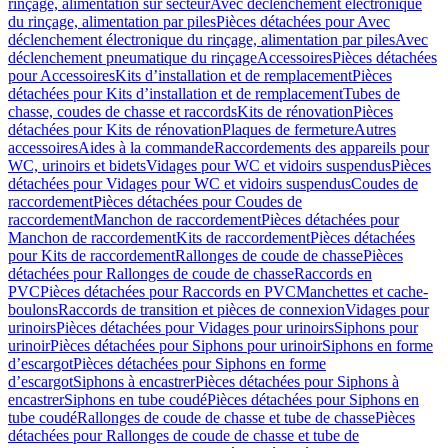
rinçage, alimentation sur secteur
Avec déclenchement électronique
du rinçage, alimentation par piles
Pièces détachées pour Avec
déclenchement électronique du rinçage, alimentation par piles
Avec
déclenchement pneumatique du rinçage
Accessoires
Pièces détachées
pour Accessoires
Kits d’installation et de remplacement
Pièces
détachées pour Kits d’installation et de remplacement
Tubes de
chasse, coudes de chasse et raccords
Kits de rénovation
Pièces
détachées pour Kits de rénovation
Plaques de fermeture
Autres
accessoires
Aides à la commande
Raccordements des appareils pour
WC, urinoirs et bidets
Vidages pour WC et vidoirs suspendus
Pièces
détachées pour Vidages pour WC et vidoirs suspendus
Coudes de
raccordement
Pièces détachées pour Coudes de
raccordement
Manchon de raccordement
Pièces détachées pour
Manchon de raccordement
Kits de raccordement
Pièces détachées
pour Kits de raccordement
Rallonges de coude de chasse
Pièces
détachées pour Rallonges de coude de chasse
Raccords en
PVC
Pièces détachées pour Raccords en PVC
Manchettes et cache-
boulons
Raccords de transition et pièces de connexion
Vidages pour
urinoirs
Pièces détachées pour Vidages pour urinoirs
Siphons pour
urinoir
Pièces détachées pour Siphons pour urinoir
Siphons en forme
d’escargot
Pièces détachées pour Siphons en forme
d’escargot
Siphons à encastrer
Pièces détachées pour Siphons à
encastrer
Siphons en tube coudé
Pièces détachées pour Siphons en
tube coudé
Rallonges de coude de chasse et tube de chasse
Pièces
détachées pour Rallonges de coude de chasse et tube de