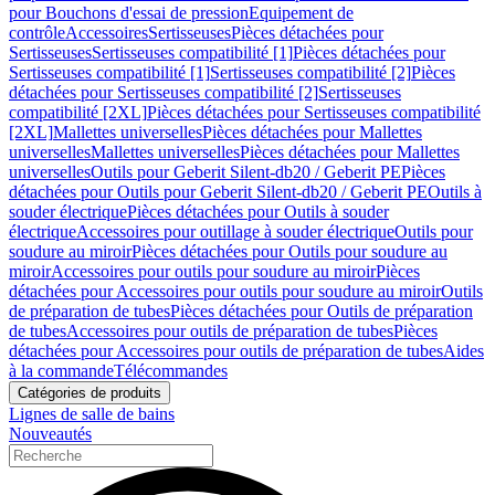
pour Bouchons d'essai de pression
Equipement de
contrôle
Accessoires
Sertisseuses
Pièces détachées pour
Sertisseuses
Sertisseuses compatibilité [1]
Pièces détachées pour
Sertisseuses compatibilité [1]
Sertisseuses compatibilité [2]
Pièces
détachées pour Sertisseuses compatibilité [2]
Sertisseuses
compatibilité [2XL]
Pièces détachées pour Sertisseuses compatibilité
[2XL]
Mallettes universelles
Pièces détachées pour Mallettes
universelles
Mallettes universelles
Pièces détachées pour Mallettes
universelles
Outils pour Geberit Silent-db20 / Geberit PE
Pièces
détachées pour Outils pour Geberit Silent-db20 / Geberit PE
Outils à
souder électrique
Pièces détachées pour Outils à souder
électrique
Accessoires pour outillage à souder électrique
Outils pour
soudure au miroir
Pièces détachées pour Outils pour soudure au
miroir
Accessoires pour outils pour soudure au miroir
Pièces
détachées pour Accessoires pour outils pour soudure au miroir
Outils
de préparation de tubes
Pièces détachées pour Outils de préparation
de tubes
Accessoires pour outils de préparation de tubes
Pièces
détachées pour Accessoires pour outils de préparation de tubes
Aides
à la commande
Télécommandes
Catégories de produits
Lignes de salle de bains
Nouveautés