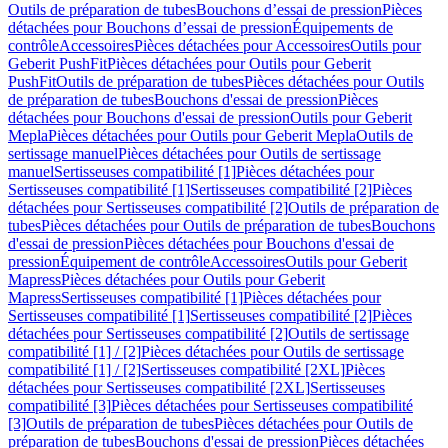
Outils de préparation de tubes
Bouchons d’essai de pression
Pièces
détachées pour Bouchons d’essai de pression
Équipements de
contrôle
Accessoires
Pièces détachées pour Accessoires
Outils pour
Geberit PushFit
Pièces détachées pour Outils pour Geberit
PushFit
Outils de préparation de tubes
Pièces détachées pour Outils
de préparation de tubes
Bouchons d'essai de pression
Pièces
détachées pour Bouchons d'essai de pression
Outils pour Geberit
Mepla
Pièces détachées pour Outils pour Geberit Mepla
Outils de
sertissage manuel
Pièces détachées pour Outils de sertissage
manuel
Sertisseuses compatibilité [1]
Pièces détachées pour
Sertisseuses compatibilité [1]
Sertisseuses compatibilité [2]
Pièces
détachées pour Sertisseuses compatibilité [2]
Outils de préparation de
tubes
Pièces détachées pour Outils de préparation de tubes
Bouchons
d'essai de pression
Pièces détachées pour Bouchons d'essai de
pression
Équipement de contrôle
Accessoires
Outils pour Geberit
Mapress
Pièces détachées pour Outils pour Geberit
Mapress
Sertisseuses compatibilité [1]
Pièces détachées pour
Sertisseuses compatibilité [1]
Sertisseuses compatibilité [2]
Pièces
détachées pour Sertisseuses compatibilité [2]
Outils de sertissage
compatibilité [1] / [2]
Pièces détachées pour Outils de sertissage
compatibilité [1] / [2]
Sertisseuses compatibilité [2XL]
Pièces
détachées pour Sertisseuses compatibilité [2XL]
Sertisseuses
compatibilité [3]
Pièces détachées pour Sertisseuses compatibilité
[3]
Outils de préparation de tubes
Pièces détachées pour Outils de
préparation de tubes
Bouchons d'essai de pression
Pièces détachées