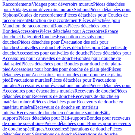
Raccordements
Vidages pour déversoirs muraux
Pièces détachées
pour Vidages pour déversoirs muraux
Siphons
Pièces détachées pour
Siphons
Coudes de raccordement
Pièces détachées pour Coudes de
raccordement
Manchon de raccordement
Pièces détachées pour
Manchon de raccordement
Bondes
Pièces détachées pour
Bondes
Accessoires
Pièces détachées pour Accessoires
Espace
douche et baignoire
Douches
Évacuation des sols pour
douches
Pièces détachées pour Évacuation des sols pour
douches
Canivelles de douche
Pièces détachées pour Canivelles de
douche
Accessoires pour canivelles de douche
Pièces détachées pour
Accessoires pour canivelles de douche
Bondes pour douche de
plain-pied
Pièces détachées pour Bondes pour douche de plain-
pied
Accessoires pour bondes pour douche de plain-pied
Pièces
détachées pour Accessoires pour bondes pour douche de plain-
pied
Evacuations murales
Pièces détachées pour Evacuations
murales
Accessoires pour évacuations murales
Pièces détachées pour
Accessoires pour évacuations murales
Receveurs de douche
Pièces
détachées pour Receveurs de douche
Receveurs de douche en
matériau minéral
Pièces détachées pour Receveurs de douche en
matériau minéral
Receveurs de douche en matériau
minéral
Receveurs de douche en céramique sanitaire
Bâti-
supports
Pièces détachées pour Bâti-supports
Bondes pour receveurs
de douche spécifiques
Pièces détachées pour Bondes pour receveurs
de douche spécifiques
Accessoires
Séparations de douche
Pièces
détachées pour Séparations de douche
Séparations de douche