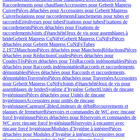
Raccordements pour chauffage
Accessoires pour Geberit Mapress
Cuivre
Pièces détachées pour Accessoires pour Geberit Mapress
Cuivre
Isolations pour raccordements
Etanchements pour tubes et
raccords
Enjoliveurs pour tubes
Fixations pour tubes
Fixations de
raccordements
Pièces détachées pour Fixations de
raccordements
Joints d'étanchéité
Jeux de vis pour assemblages à
bride
Geberit Mapress CuNiFe
Geberit Mapress CuNiFe
Pièces
détachées pour Geberit Mapress CuNiFe
Tubes
2.1972
Manchons
Pièces détachées pour Manchons
Réductions
Pièces
détachées pour Réductions
Coudes
Pièces détachées pour
Coudes
Tés
Pièces détachées pour Tés
Raccords indémontables
Pièces
détachées pour Raccords indémontables
Raccords et raccordements,
démontables
Pièces détachées pour Raccords et raccordements,
démontables
Traversées
Pièces détachées pour Traversées
Accessoires
pour Geberit Mapress CuNiFe
Joints d'étanchéité
Jeux de vis pour
assemblages de brides
Système d’hygiène Geberit
Unités de rinçage
hygiéniques
Pièces détachées pour Unités de rinçage
hygiéniques
Accessoires pour unités de rinçage
hygiéniques
Capteurs
Câbles
Limiteurs de débit
Recouvrements et
plaques de fermeture
Réservoirs et commandes de WC avec rinçage
forcé hygiénique
Pièces détachées pour Réservoirs et commandes de
WC avec rinçage forcé hygiénique
Réservoirs à encastrer avec
rinçage forcé hygiénique
Modules d’hygiène à intégrer
Pièces
détachées pour Modules d’hygiène à intégrer
Accessoires pour
réservoirs et commandes de WC avec rinçage forcé