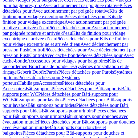
pour baignoires, d52
Avec actionnement par poignée rotative
Pièces
détachées pour Avec actionnement par poignée rotative
Kits de
finition pour vidage excentrique
Pièces détachées pour Kits de
finition pour vidage excentrique
Avec actionnement par poignée
rotative et arrivée d’eau
Pièces détachées pour Avec actionnement
par poignée rotative et arrivée d’eau
Kits de finition pour vidage
excentrique et arrivée d’eau
Pièces détachées pour Kits de finition
pour vidage excentrique et arrivée d’eau
Avec déclenchement par
pression PushControl
Pièces détachées pour Avec déclenchement par
pression PushControl
Avec cache-bonde
Pièces détachées pour Avec
cache-bonde
Accessoires pour vidages pour baignoires
Kits de
raccordement
Bouchons de bonde
Tés
Systèmes d’installation et de
rinçage
Geberit Duofix
Parois
Pièces détachées pour Parois
Systèmes
porteurs
Pièces détachées pour Systèmes
porteurs
Habillages
Accessoires
Pièces détachées pour
Accessoires
Bâti-supports
Pièces détachées pour Bâti-supports
Bâti-
supports pour WC
Pièces détachées pour Bâti-supports pour
WC
Bâti-supports pour lavabos
Pièces détachées pour Bâti-supports
pour lavabos
Bâti-supports pour bidets
Pièces détachées pour Bâti-
supports pour bidets
Bâti-supports pour urinoirs
Pièces détachées
pour Bâti-supports pour urinoirs
Bâti-supports pour douches avec
évacuation murale
Pièces détachées pour Bâti-supports pour douches
avec évacuation murale
Bâti-supports pour douches et
baignoires
Pièces détachées pour Bâti-supports pour douches et