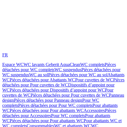
FR
Espace WC
WC lavants Geberit AquaClean
WC complets
Pièces
détachées pour WC complets
WC suspendus
Pièces détachées pour
WC suspendus
WC au sol
Pièces détachées pour WC au sol
Abattants
WC
Pièces détachées pour Abattants WC
Pour cuvettes de WC
Pièces
détachées pour Pour cuvettes de WC
Dispositifs d’appoint pour
WC
Pièces détachées pour Dispositifs d’appoint pour WC
Pour
cuvettes de WC
Pièces détachées pour Pour cuvettes de WC
Panneau
design
Pièces détachées pour Panneau design
Pour WC
complets
Pièces détachées pour Pour WC complets
Pour abattants
WC
Pièces détachées pour Pour abattants WC
Accessoires
Pièces
détachées pour Accessoires
Pour WC complets
Pour abattants
WC
Pièces détachées pour Pour abattants WC
Pour abattants WC et
WC complets
Consommables
WC et abattants WC
WC