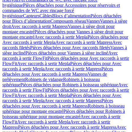
hygiénique
Pièces détachées pour Accessoires pour réservoirs et
commandes de WC avec rinçage forcé
hygiénique
Capteurs
Câbles
Blocs d’alimentation
Pièces détachées
pour Blocs d’alimentation
Composants réseau
Vannes
Vannes à siège
droit
Avec raccords à sertir Mapress
Vannes à siège droit pour
montage encastré
Pièces détachées pour Vannes à siège droit pour
montage encastré
Avec raccords à sertir Mepla
Pièces détachées pour
Avec raccords à sertir Mepla
Avec raccords à sertir Mapress
Avec
raccords filetés
Pièces détachées pour Avec raccords filetés
Vannes à
siège incliné
Pièces détachées pour Vannes à siège incliné
Avec
raccords à sertir FlowFit
Pièces détachées pour Avec raccords à sertir
FlowFit
Avec raccords à sertir Mepla
Pièces détachées pour Avec
raccords à sertir Mepla
Avec raccords à sertir Mapress
Pièces
détachées pour Avec raccords à sertir Mapress
Vannes de
prélèvement
Robinets de vidange
Robinets à boisseau
sphérique
Pièces détachées pour Robinets à boisseau sphérique
Avec
raccords à sertir FlowFit
Pièces détachées pour Avec raccords à sertir
FlowFit
Avec raccords à sertir Mepla
Pièces détachées pour Avec
raccords à sertir Mepla
Avec raccords à sertir Mapress
Pièces
détachées pour Avec raccords à sertir Mapress
Robinets à boisseau
sphérique pour montage encastré
Pièces détachées pour Robinets à
boisseau sphérique pour montage encastré
Avec raccords à sertir
FlowFit
Avec raccords à sertir Mepla
Avec raccords à sertir
Mapress
Pièces détachées pour Avec raccords à sertir Mapress
Avec