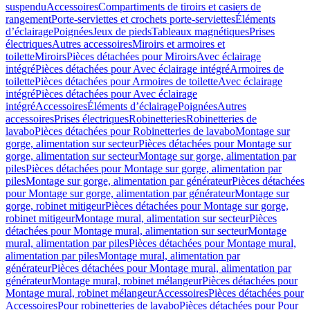
suspendu
Accessoires
Compartiments de tiroirs et casiers de
rangement
Porte-serviettes et crochets porte-serviettes
Éléments
d’éclairage
Poignées
Jeux de pieds
Tableaux magnétiques
Prises
électriques
Autres accessoires
Miroirs et armoires et
toilette
Miroirs
Pièces détachées pour Miroirs
Avec éclairage
intégré
Pièces détachées pour Avec éclairage intégré
Armoires de
toilette
Pièces détachées pour Armoires de toilette
Avec éclairage
intégré
Pièces détachées pour Avec éclairage
intégré
Accessoires
Éléments d’éclairage
Poignées
Autres
accessoires
Prises électriques
Robinetteries
Robinetteries de
lavabo
Pièces détachées pour Robinetteries de lavabo
Montage sur
gorge, alimentation sur secteur
Pièces détachées pour Montage sur
gorge, alimentation sur secteur
Montage sur gorge, alimentation par
piles
Pièces détachées pour Montage sur gorge, alimentation par
piles
Montage sur gorge, alimentation par générateur
Pièces détachées
pour Montage sur gorge, alimentation par générateur
Montage sur
gorge, robinet mitigeur
Pièces détachées pour Montage sur gorge,
robinet mitigeur
Montage mural, alimentation sur secteur
Pièces
détachées pour Montage mural, alimentation sur secteur
Montage
mural, alimentation par piles
Pièces détachées pour Montage mural,
alimentation par piles
Montage mural, alimentation par
générateur
Pièces détachées pour Montage mural, alimentation par
générateur
Montage mural, robinet mélangeur
Pièces détachées pour
Montage mural, robinet mélangeur
Accessoires
Pièces détachées pour
Accessoires
Pour robinetteries de lavabo
Pièces détachées pour Pour