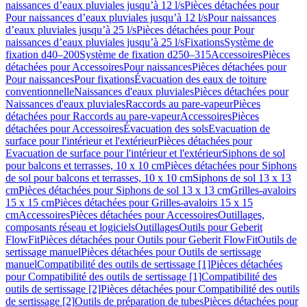
naissances d’eaux pluviales jusqu’à 12 l/s
Pièces détachées pour
Pour naissances d’eaux pluviales jusqu’à 12 l/s
Pour naissances
d’eaux pluviales jusqu’à 25 l/s
Pièces détachées pour Pour
naissances d’eaux pluviales jusqu’à 25 l/s
Fixations
Système de
fixation d40–200
Système de fixation d250–315
Accessoires
Pièces
détachées pour Accessoires
Pour naissances
Pièces détachées pour
Pour naissances
Pour fixations
Évacuation des eaux de toiture
conventionnelle
Naissances d'eaux pluviales
Pièces détachées pour
Naissances d'eaux pluviales
Raccords au pare-vapeur
Pièces
détachées pour Raccords au pare-vapeur
Accessoires
Pièces
détachées pour Accessoires
Évacuation des sols
Evacuation de
surface pour l'intérieur et l'extérieur
Pièces détachées pour
Evacuation de surface pour l'intérieur et l'extérieur
Siphons de sol
pour balcons et terrasses, 10 x 10 cm
Pièces détachées pour Siphons
de sol pour balcons et terrasses, 10 x 10 cm
Siphons de sol 13 x 13
cm
Pièces détachées pour Siphons de sol 13 x 13 cm
Grilles-avaloirs
15 x 15 cm
Pièces détachées pour Grilles-avaloirs 15 x 15
cm
Accessoires
Pièces détachées pour Accessoires
Outillages,
composants réseau et logiciels
Outillages
Outils pour Geberit
FlowFit
Pièces détachées pour Outils pour Geberit FlowFit
Outils de
sertissage manuel
Pièces détachées pour Outils de sertissage
manuel
Compatibilité des outils de sertissage [1]
Pièces détachées
pour Compatibilité des outils de sertissage [1]
Compatibilité des
outils de sertissage [2]
Pièces détachées pour Compatibilité des outils
de sertissage [2]
Outils de préparation de tubes
Pièces détachées pour