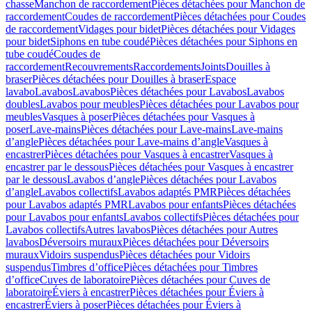
chasse
Manchon de raccordement
Pièces détachées pour Manchon de
raccordement
Coudes de raccordement
Pièces détachées pour Coudes
de raccordement
Vidages pour bidet
Pièces détachées pour Vidages
pour bidet
Siphons en tube coudé
Pièces détachées pour Siphons en
tube coudé
Coudes de
raccordement
Recouvrements
Raccordements
Joints
Douilles à
braser
Pièces détachées pour Douilles à braser
Espace
lavabo
Lavabos
Lavabos
Pièces détachées pour Lavabos
Lavabos
doubles
Lavabos pour meubles
Pièces détachées pour Lavabos pour
meubles
Vasques à poser
Pièces détachées pour Vasques à
poser
Lave-mains
Pièces détachées pour Lave-mains
Lave-mains
d’angle
Pièces détachées pour Lave-mains d’angle
Vasques à
encastrer
Pièces détachées pour Vasques à encastrer
Vasques à
encastrer par le dessous
Pièces détachées pour Vasques à encastrer
par le dessous
Lavabos d’angle
Pièces détachées pour Lavabos
d’angle
Lavabos collectifs
Lavabos adaptés PMR
Pièces détachées
pour Lavabos adaptés PMR
Lavabos pour enfants
Pièces détachées
pour Lavabos pour enfants
Lavabos collectifs
Pièces détachées pour
Lavabos collectifs
Autres lavabos
Pièces détachées pour Autres
lavabos
Déversoirs muraux
Pièces détachées pour Déversoirs
muraux
Vidoirs suspendus
Pièces détachées pour Vidoirs
suspendus
Timbres dʼoffice
Pièces détachées pour Timbres
dʼoffice
Cuves de laboratoire
Pièces détachées pour Cuves de
laboratoire
Éviers à encastrer
Pièces détachées pour Éviers à
encastrer
Éviers à poser
Pièces détachées pour Éviers à