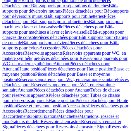
baignoires
Bâti-supports pour séparations de douches
Pièces
détachées pour Bâti-supports pour séparations de douches
Bâti-
supports pour déversoirs muraux
Pièces détachées pour Bâti-supports
pour déversoirs muraux
Bâti-supports pour robinetteries
Pièces
détachées pour Bâti-supports pour robinetteries
Bâti-supports pour
machines à laver et lave-vaisselle
Pièces détachées pour Bâti-
supports pour machines à laver et lave-vaisselle
Bâti-supports pour
charges de console
Pièces détachées pour Bâti-supports pour charges
de console
Bâti-supports pour éviers
Pièces détachées pour Bâti-
supports pour éviers
Accessoires
Pièces détachées pour
Accessoires
Réservoirs apparents
Réservoirs apparents pour WC, en
matière synthétique
Pièces détachées pour Réservoirs apparents pour
WC, en matière synthétique
Attenant
Pièces détachées pour
Attenant
Haute position
Pièces détachées pour Haute position
Basse et
moyenne position
Pièces détachées pour Basse et moyenne
position
Réservoirs apparents pour WC, en céramique sanitaire
Pièces
détachées pour Réservoirs apparents pour WC, en céramique
sanitaire
Attenant
Pièces détachées pour Attenant
Tubes de chasse
pour réservoirs apparents
Pièces détachées pour Tubes de chasse
pour réservoirs apparents
Haute position
Pièces détachées pour Haute
position
Basse et moyenne position
Accessoires
Pièces détachées pour
Accessoires
Raccordements
Pièces détachées pour
Raccordements
Joints
Fixations
Manchettes
Mamelons, rosaces et
modérateurs de débit
Réservoirs à encastrer
Réservoirs à encastrer
Sigma
Pièces détachées pour Réservoirs à encastrer Sigma
Réservoirs