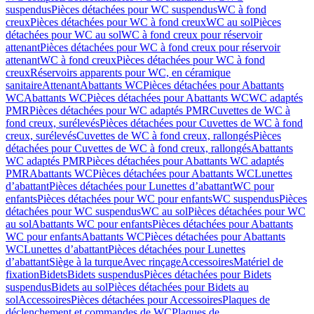
suspendus
Pièces détachées pour WC suspendus
WC à fond
creux
Pièces détachées pour WC à fond creux
WC au sol
Pièces
détachées pour WC au sol
WC à fond creux pour réservoir
attenant
Pièces détachées pour WC à fond creux pour réservoir
attenant
WC à fond creux
Pièces détachées pour WC à fond
creux
Réservoirs apparents pour WC, en céramique
sanitaire
Attenant
Abattants WC
Pièces détachées pour Abattants
WC
Abattants WC
Pièces détachées pour Abattants WC
WC adaptés
PMR
Pièces détachées pour WC adaptés PMR
Cuvettes de WC à
fond creux, surélevés
Pièces détachées pour Cuvettes de WC à fond
creux, surélevés
Cuvettes de WC à fond creux, rallongés
Pièces
détachées pour Cuvettes de WC à fond creux, rallongés
Abattants
WC adaptés PMR
Pièces détachées pour Abattants WC adaptés
PMR
Abattants WC
Pièces détachées pour Abattants WC
Lunettes
d’abattant
Pièces détachées pour Lunettes d’abattant
WC pour
enfants
Pièces détachées pour WC pour enfants
WC suspendus
Pièces
détachées pour WC suspendus
WC au sol
Pièces détachées pour WC
au sol
Abattants WC pour enfants
Pièces détachées pour Abattants
WC pour enfants
Abattants WC
Pièces détachées pour Abattants
WC
Lunettes d’abattant
Pièces détachées pour Lunettes
d’abattant
Siège à la turque
Avec rinçage
Accessoires
Matériel de
fixation
Bidets
Bidets suspendus
Pièces détachées pour Bidets
suspendus
Bidets au sol
Pièces détachées pour Bidets au
sol
Accessoires
Pièces détachées pour Accessoires
Plaques de
déclenchement et commandes de WC
Plaques de