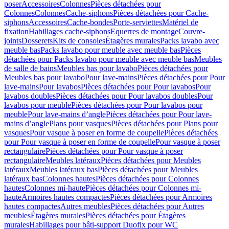
poser
Accessoires
Colonnes
Pièces détachées pour
Colonnes
Colonnes
Cache-siphons
Pièces détachées pour Cache-
siphons
Accessoires
Cache-bondes
Porte-serviettes
Matériel de
fixation
Habillages cache-siphons
Equerres de montage
Couvre-
joints
Dosserets
Kits de consoles
Étagères murales
Packs lavabo avec
meuble bas
Packs lavabo pour meuble avec meuble bas
Pièces
détachées pour Packs lavabo pour meuble avec meuble bas
Meubles
de salle de bains
Meubles bas pour lavabo
Pièces détachées pour
Meubles bas pour lavabo
Pour lave-mains
Pièces détachées pour Pour
lave-mains
Pour lavabos
Pièces détachées pour Pour lavabos
Pour
lavabos doubles
Pièces détachées pour Pour lavabos doubles
Pour
lavabos pour meuble
Pièces détachées pour Pour lavabos pour
meuble
Pour lave-mains d’angle
Pièces détachées pour Pour lave-
mains d’angle
Plans pour vasques
Pièces détachées pour Plans pour
vasques
Pour vasque à poser en forme de coupelle
Pièces détachées
pour Pour vasque à poser en forme de coupelle
Pour vasque à poser
rectangulaire
Pièces détachées pour Pour vasque à poser
rectangulaire
Meubles latéraux
Pièces détachées pour Meubles
latéraux
Meubles latéraux bas
Pièces détachées pour Meubles
latéraux bas
Colonnes hautes
Pièces détachées pour Colonnes
hautes
Colonnes mi-haute
Pièces détachées pour Colonnes mi-
haute
Armoires hautes compactes
Pièces détachées pour Armoires
hautes compactes
Autres meubles
Pièces détachées pour Autres
meubles
Étagères murales
Pièces détachées pour Étagères
murales
Habillages pour bâti-support Duofix pour WC