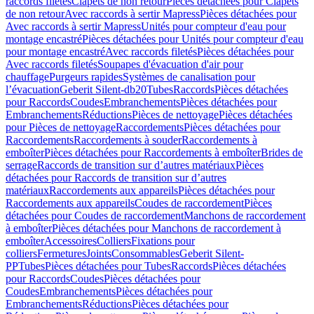
raccords filetés
Clapets de non retour
Pièces détachées pour Clapets
de non retour
Avec raccords à sertir Mapress
Pièces détachées pour
Avec raccords à sertir Mapress
Unités pour compteur d'eau pour
montage encastré
Pièces détachées pour Unités pour compteur d'eau
pour montage encastré
Avec raccords filetés
Pièces détachées pour
Avec raccords filetés
Soupapes d'évacuation d'air pour
chauffage
Purgeurs rapides
Systèmes de canalisation pour
l’évacuation
Geberit Silent-db20
Tubes
Raccords
Pièces détachées
pour Raccords
Coudes
Embranchements
Pièces détachées pour
Embranchements
Réductions
Pièces de nettoyage
Pièces détachées
pour Pièces de nettoyage
Raccordements
Pièces détachées pour
Raccordements
Raccordements à souder
Raccordements à
emboîter
Pièces détachées pour Raccordements à emboîter
Brides de
serrage
Raccords de transition sur d’autres matériaux
Pièces
détachées pour Raccords de transition sur d’autres
matériaux
Raccordements aux appareils
Pièces détachées pour
Raccordements aux appareils
Coudes de raccordement
Pièces
détachées pour Coudes de raccordement
Manchons de raccordement
à emboîter
Pièces détachées pour Manchons de raccordement à
emboîter
Accessoires
Colliers
Fixations pour
colliers
Fermetures
Joints
Consommables
Geberit Silent-
PP
Tubes
Pièces détachées pour Tubes
Raccords
Pièces détachées
pour Raccords
Coudes
Pièces détachées pour
Coudes
Embranchements
Pièces détachées pour
Embranchements
Réductions
Pièces détachées pour