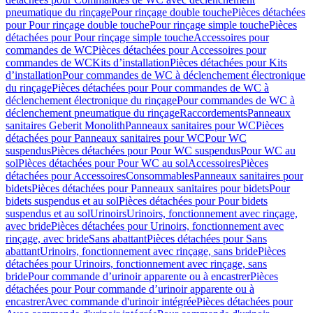
pneumatique du rinçage
Pour rinçage double touche
Pièces détachées
pour Pour rinçage double touche
Pour rinçage simple touche
Pièces
détachées pour Pour rinçage simple touche
Accessoires pour
commandes de WC
Pièces détachées pour Accessoires pour
commandes de WC
Kits d’installation
Pièces détachées pour Kits
d’installation
Pour commandes de WC à déclenchement électronique
du rinçage
Pièces détachées pour Pour commandes de WC à
déclenchement électronique du rinçage
Pour commandes de WC à
déclenchement pneumatique du rinçage
Raccordements
Panneaux
sanitaires Geberit Monolith
Panneaux sanitaires pour WC
Pièces
détachées pour Panneaux sanitaires pour WC
Pour WC
suspendus
Pièces détachées pour Pour WC suspendus
Pour WC au
sol
Pièces détachées pour Pour WC au sol
Accessoires
Pièces
détachées pour Accessoires
Consommables
Panneaux sanitaires pour
bidets
Pièces détachées pour Panneaux sanitaires pour bidets
Pour
bidets suspendus et au sol
Pièces détachées pour Pour bidets
suspendus et au sol
Urinoirs
Urinoirs, fonctionnement avec rinçage,
avec bride
Pièces détachées pour Urinoirs, fonctionnement avec
rinçage, avec bride
Sans abattant
Pièces détachées pour Sans
abattant
Urinoirs, fonctionnement avec rinçage, sans bride
Pièces
détachées pour Urinoirs, fonctionnement avec rinçage, sans
bride
Pour commande d’urinoir apparente ou à encastrer
Pièces
détachées pour Pour commande d’urinoir apparente ou à
encastrer
Avec commande d'urinoir intégrée
Pièces détachées pour