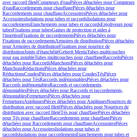
avec raccord fileté
Compteurs d'eau
Pièces détachées pour Compteurs
d'eau
Raccordements pour chauffage
Pièces détachées pour
Raccordements pour chauffage
Accessoires
Pièces détachées pour
Accessoires
Isolations pour tubes et raccords
Isolations pour
raccordements
Etanchements pour tubes et raccords
Enjoliveurs pour
tubes
Fixations pour tubes
Gaines de protection et aides à
l'insertion
Fixations de raccordements
Pièces détachées pour
Fixations de raccordements
Armoires de distribution
Pièces détachées
pour Armoires de distribution
Fixations pour nourrice de
distribution
Joints d'étanchéité
Geberit Mepla
Tubes multicouches
pour eau potable
Tubes multicouches pour chauffage
Raccords
Pièces
détachées pour Raccords
Manchons
Pièces détachées pour
Manchons
Réductions
Pièces détachées pour
Réductions
Coudes
Pièces détachées pour Coudes
Tés
Pièces
détachées pour Tés
Raccords indémontables
Pièces détachées pour
Raccords indémontables
Raccords et raccordements,
démontables
Pièces détachées pour Raccords et raccordements,
démontables
Fermetures
Pièces détachées pour
Fermetures
Appliques
Pièces détachées pour Appliques
Nourrices de
distribution avec raccord fileté
Pièces détachées pour Nourrices de
distribution avec raccord fileté
Tés pour chauffage
Pièces détachées
pour Tés pour chauffage
Raccordements pour chauffage
Pièces
détachées pour Raccordements pour chauffage
Accessoires
Pièces
détachées pour Accessoires
Isolations pour tubes et
raccords
Isolations pour raccordements
Etanchements pour tubes et