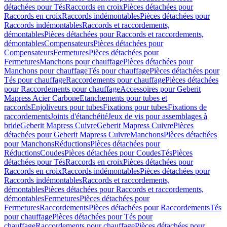
détachées pour Tés
Raccords en croix
Pièces détachées pour
Raccords en croix
Raccords indémontables
Pièces détachées pour
Raccords indémontables
Raccords et raccordements,
démontables
Pièces détachées pour Raccords et raccordements,
démontables
Compensateurs
Pièces détachées pour
Compensateurs
Fermetures
Pièces détachées pour
Fermetures
Manchons pour chauffage
Pièces détachées pour
Manchons pour chauffage
Tés pour chauffage
Pièces détachées pour
Tés pour chauffage
Raccordements pour chauffage
Pièces détachées
pour Raccordements pour chauffage
Accessoires pour Geberit
Mapress Acier Carbone
Etanchements pour tubes et
raccords
Enjoliveurs pour tubes
Fixations pour tubes
Fixations de
raccordements
Joints d'étanchéité
Jeux de vis pour assemblages à
bride
Geberit Mapress Cuivre
Geberit Mapress Cuivre
Pièces
détachées pour Geberit Mapress Cuivre
Manchons
Pièces détachées
pour Manchons
Réductions
Pièces détachées pour
Réductions
Coudes
Pièces détachées pour Coudes
Tés
Pièces
détachées pour Tés
Raccords en croix
Pièces détachées pour
Raccords en croix
Raccords indémontables
Pièces détachées pour
Raccords indémontables
Raccords et raccordements,
démontables
Pièces détachées pour Raccords et raccordements,
démontables
Fermetures
Pièces détachées pour
Fermetures
Raccordements
Pièces détachées pour Raccordements
Tés
pour chauffage
Pièces détachées pour Tés pour
chauffage
Raccordements pour chauffage
Pièces détachées pour