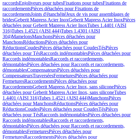
raccords
Enjoliveurs pour tubes
Fixations pour tubes
Fixations de
raccordements
Pièces détachées pour Fixations de
raccordements
Joints d'étanchéité
Jeux de vis pour assemblages de
brides
Geberit Mapress Acier Inox
Geberit Mapress Acier Inox
Pièces
détachées pour Geberit Mapress Acier Inox
Tubes 1.4401 (AISI
316)
Tubes 1.4521 (AISI 444)
Tubes 1.4301 (AISI
304)
Mamelons
Manchons
Pièces détachées pour
Manchons
Réductions
Pièces détachées pour
Réductions
Coudes
Pièces détachées pour Coudes
Tés
Pièces
détachées pour Tés
Raccords indémontables
Pièces détachées pour
Raccords indémontables
Raccords et raccordements,
démontables
Pièces détachées pour Raccords et raccordements,
démontables
Compensateurs
Pièces détachées pour
Compensateurs
Traversées
Fermetures
Pièces détachées pour
Fermetures
Raccordements
Pièces détachées pour
Raccordements
Geberit Mapress Acier Inox, sans silicone
Pièces
détachées pour Geberit Mapress Acier Inox, sans silicone
Tubes
1.4401 (AISI 316)
Tubes 1.4521 (AISI 444)
Manchons
Pièces
détachées pour Manchons
Réductions
Pièces détachées pour
Réductions
Coudes
Pièces détachées pour Coudes
Tés
Pièces
détachées pour Tés
Raccords indémontables
Pièces détachées pour
Raccords indémontables
Raccords et raccordements,
démontables
Pièces détachées pour Raccords et raccordements,
démontables
Fermetures
Pièces détachées pour
Fermetures
Raccordements
Pièces détachées pour