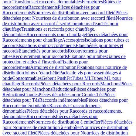
pour Transitions et raccords, démontables
Fermetures
Boîtes de
raccordement
Raccordements
Pièces détachées pour
Raccordements
Nourrices de distribution avec raccord fileté
Pièces
détachées pour Nourrices de distribution avec raccord fileté
Nourrice
de distribution avec raccord à sertir
Compteurs d'eau
Tés pour
chauffage
Transitions et raccords pour chauffage,
démontables
Raccordements pour chauffage
Pièces détachées pour
Raccordements pour chauffage
Accessoires
Isolations pour tubes et
raccords
Isolations pour raccordements
Étanchéités pour tubes et
raccords
Étanchéités pour raccords
Recouvrements pour
tubes
Recouvrement pour raccords
Fixations pour tubes
Gaines de
protection et aides à l'insertion
Fixations pour
raccordements
Armoires de distribution
Fixations pour nourrice de
distribution
Joints d’étanchéité
Packs de vis pour assemblages à
bride
Consommables
Geberit PushFit
Tubes ML
Tubes ML pour
chauffage
Raccords
Pièces détachées pour Raccords
Manchons
Pièces
détachées pour Manchons
Réductions
Pièces détachées pour
Réductions
Coudes
Pièces détachées pour Coudes
Tés
Pièces
détachées pour Tés
Raccords indémontables
Pièces détachées pour
Raccords indémontables
Raccords et raccordements,
démontables
Pièces détachées pour Raccords et raccordements,
démontables
Raccordements
Pièces détachées pour
Raccordements
Nourrices de distribution à emboîter
Pièces détachées
pour Nourrices de distribution à emboîter
Nourrices de distribution
avec raccord fileté
Pièces détachées pour Nourrices de distribution