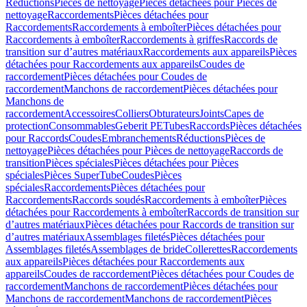
Réductions
Pièces de nettoyage
Pièces détachées pour Pièces de
nettoyage
Raccordements
Pièces détachées pour
Raccordements
Raccordements à emboîter
Pièces détachées pour
Raccordements à emboîter
Raccordements à griffes
Raccords de
transition sur d’autres matériaux
Raccordements aux appareils
Pièces
détachées pour Raccordements aux appareils
Coudes de
raccordement
Pièces détachées pour Coudes de
raccordement
Manchons de raccordement
Pièces détachées pour
Manchons de
raccordement
Accessoires
Colliers
Obturateurs
Joints
Capes de
protection
Consommables
Geberit PE
Tubes
Raccords
Pièces détachées
pour Raccords
Coudes
Embranchements
Réductions
Pièces de
nettoyage
Pièces détachées pour Pièces de nettoyage
Raccords de
transition
Pièces spéciales
Pièces détachées pour Pièces
spéciales
Pièces SuperTube
Coudes
Pièces
spéciales
Raccordements
Pièces détachées pour
Raccordements
Raccords soudés
Raccordements à emboîter
Pièces
détachées pour Raccordements à emboîter
Raccords de transition sur
d’autres matériaux
Pièces détachées pour Raccords de transition sur
d’autres matériaux
Assemblages filetés
Pièces détachées pour
Assemblages filetés
Assemblages de bride
Collerettes
Raccordements
aux appareils
Pièces détachées pour Raccordements aux
appareils
Coudes de raccordement
Pièces détachées pour Coudes de
raccordement
Manchons de raccordement
Pièces détachées pour
Manchons de raccordement
Manchons de raccordement
Pièces