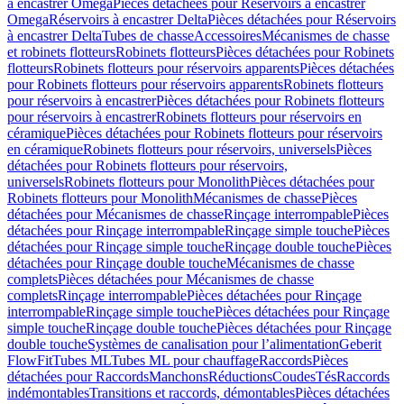
à encastrer Omega
Pièces détachées pour Réservoirs à encastrer
Omega
Réservoirs à encastrer Delta
Pièces détachées pour Réservoirs
à encastrer Delta
Tubes de chasse
Accessoires
Mécanismes de chasse
et robinets flotteurs
Robinets flotteurs
Pièces détachées pour Robinets
flotteurs
Robinets flotteurs pour réservoirs apparents
Pièces détachées
pour Robinets flotteurs pour réservoirs apparents
Robinets flotteurs
pour réservoirs à encastrer
Pièces détachées pour Robinets flotteurs
pour réservoirs à encastrer
Robinets flotteurs pour réservoirs en
céramique
Pièces détachées pour Robinets flotteurs pour réservoirs
en céramique
Robinets flotteurs pour réservoirs, universels
Pièces
détachées pour Robinets flotteurs pour réservoirs,
universels
Robinets flotteurs pour Monolith
Pièces détachées pour
Robinets flotteurs pour Monolith
Mécanismes de chasse
Pièces
détachées pour Mécanismes de chasse
Rinçage interrompable
Pièces
détachées pour Rinçage interrompable
Rinçage simple touche
Pièces
détachées pour Rinçage simple touche
Rinçage double touche
Pièces
détachées pour Rinçage double touche
Mécanismes de chasse
complets
Pièces détachées pour Mécanismes de chasse
complets
Rinçage interrompable
Pièces détachées pour Rinçage
interrompable
Rinçage simple touche
Pièces détachées pour Rinçage
simple touche
Rinçage double touche
Pièces détachées pour Rinçage
double touche
Systèmes de canalisation pour l’alimentation
Geberit
FlowFit
Tubes ML
Tubes ML pour chauffage
Raccords
Pièces
détachées pour Raccords
Manchons
Réductions
Coudes
Tés
Raccords
indémontables
Transitions et raccords, démontables
Pièces détachées