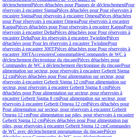
déclenchement
Pièces détachées pour Plaques de déclenchement
Pour
réservoirs à encastrer Sigma
Pièces détachées pour Pour réservoirs à
encastrer Sigma
Pour réservoirs à encastrer Omega
Pièces détachées
pour Pour réservoirs à encastrer Omega
Pour réservoirs à encastrer
Kappa
Pièces détachées pour Pour réservoirs à encastrer Kappa
Pour
réservoirs à encastrer Delta
Pièces détachées pour Pour réservoirs à
encastrer Delta
Pour les réservoirs à encastrer Twinline
Pièces
détachées pour Pour les réservoirs à encastrer Twinline
Pour
réservoirs à encastrer 300T
Pièces détachées pour Pour réservoirs à
encastrer 300T
Accessoires
Consommables
Commandes de WC à
déclenchement électronique du rinçage
Pièces détachées pour
Commandes de WC à déclenchement électronique du rinçage
Pour
alimentation sur secteur, pour réservoirs à encastrer Geberit Sigma
12 cm
Pièces détachées pour Pour alimentation sur secteur, pour
réservoirs à encastrer Geberit Sigma 12 cm
Pour alimentation sur
secteur, pour réservoirs à encastrer Geberit Sigma 8 cm
Pièces
détachées pour Pour alimentation sur secteur, pour réservoirs à
encastrer Geberit Sigma 8 cm
Pour alimentation sur secteur, pour
réservoirs à encastrer Geberit Omega 12 cm
Pièces détachées pour
Pour alimentation sur secteur, pour réservoirs à encastrer Geberit
Omega 12 cm
Pour alimentation par piles, pour réservoirs à encastrer
Geberit Sigma 12 cm
Pièces détachées pour Pour alimentation par
piles, pour réservoirs à encastrer Geberit Sigma 12 cm
Commandes
de WC avec déclenchement pneumatique du rinçage
Pièces
détachées pour Commandes de WC avec déclenchement