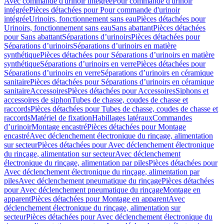
Avec commande d'urinoir intégrée
Pour commande d'urinoir
intégrée
Pièces détachées pour Pour commande d'urinoir
intégrée
Urinoirs, fonctionnement sans eau
Pièces détachées pour
Urinoirs, fonctionnement sans eau
Sans abattant
Pièces détachées
pour Sans abattant
Séparations d’urinoirs
Pièces détachées pour
Séparations d’urinoirs
Séparations d’urinoirs en matière
synthétique
Pièces détachées pour Séparations d’urinoirs en matière
synthétique
Séparations d’urinoirs en verre
Pièces détachées pour
Séparations d’urinoirs en verre
Séparations d’urinoirs en céramique
sanitaire
Pièces détachées pour Séparations d’urinoirs en céramique
sanitaire
Accessoires
Pièces détachées pour Accessoires
Siphons et
accessoires de siphon
Tubes de chasse, coudes de chasse et
raccords
Pièces détachées pour Tubes de chasse, coudes de chasse et
raccords
Matériel de fixation
Habillages latéraux
Commandes
dʼurinoir
Montage encastré
Pièces détachées pour Montage
encastré
Avec déclenchement électronique du rinçage, alimentation
sur secteur
Pièces détachées pour Avec déclenchement électronique
du rinçage, alimentation sur secteur
Avec déclenchement
électronique du rinçage, alimentation par piles
Pièces détachées pour
Avec déclenchement électronique du rinçage, alimentation par
piles
Avec déclenchement pneumatique du rinçage
Pièces détachées
pour Avec déclenchement pneumatique du rinçage
Montage en
apparent
Pièces détachées pour Montage en apparent
Avec
déclenchement électronique du rinçage, alimentation sur
secteur
Pièces détachées pour Avec déclenchement électronique du