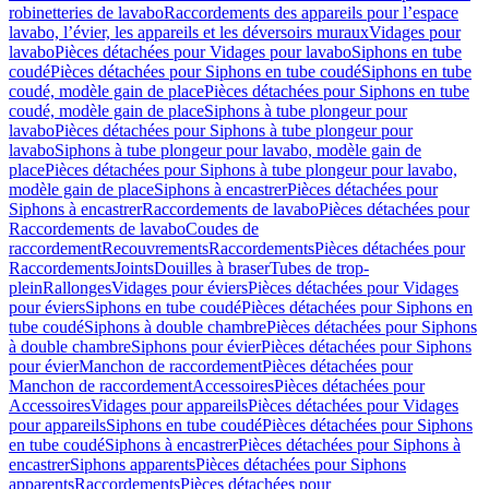
robinetteries de lavabo
Raccordements des appareils pour l’espace
lavabo, l’évier, les appareils et les déversoirs muraux
Vidages pour
lavabo
Pièces détachées pour Vidages pour lavabo
Siphons en tube
coudé
Pièces détachées pour Siphons en tube coudé
Siphons en tube
coudé, modèle gain de place
Pièces détachées pour Siphons en tube
coudé, modèle gain de place
Siphons à tube plongeur pour
lavabo
Pièces détachées pour Siphons à tube plongeur pour
lavabo
Siphons à tube plongeur pour lavabo, modèle gain de
place
Pièces détachées pour Siphons à tube plongeur pour lavabo,
modèle gain de place
Siphons à encastrer
Pièces détachées pour
Siphons à encastrer
Raccordements de lavabo
Pièces détachées pour
Raccordements de lavabo
Coudes de
raccordement
Recouvrements
Raccordements
Pièces détachées pour
Raccordements
Joints
Douilles à braser
Tubes de trop-
plein
Rallonges
Vidages pour éviers
Pièces détachées pour Vidages
pour éviers
Siphons en tube coudé
Pièces détachées pour Siphons en
tube coudé
Siphons à double chambre
Pièces détachées pour Siphons
à double chambre
Siphons pour évier
Pièces détachées pour Siphons
pour évier
Manchon de raccordement
Pièces détachées pour
Manchon de raccordement
Accessoires
Pièces détachées pour
Accessoires
Vidages pour appareils
Pièces détachées pour Vidages
pour appareils
Siphons en tube coudé
Pièces détachées pour Siphons
en tube coudé
Siphons à encastrer
Pièces détachées pour Siphons à
encastrer
Siphons apparents
Pièces détachées pour Siphons
apparents
Raccordements
Pièces détachées pour