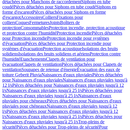
détachées pour Manchons de raccordement
Siphons en tube
coudé
Pièces détachées pour Siphons en tube coudé
Siphons en
forme d'escargot
Pièces détachées pour Siphons en forme
d'escargot
Accessoires
Colliers
Fixations pour
colliers
Coques
Fermetures
Joints
Boîtiers de
protection
Consommables
Protection incendie, protection acoustique
et protection contre l'humidité
Protection incendie
Pièces détachées
pour Protection incendie
Protection incendie pour systèmes
d'évacuation
Pièces détachées pour Protection incendie pour
systèmes d'évacuation
Protection acoustique
Isolations des bruits
solidiens
Isolations des bruits solidiens et aériens
Protection contre
l'humidité
Etanchements
Clapets de ventilation pour
évacuation
Clapets de ventilation
Pièces détachées pour Clapets de
ventilation
Soupapes de retenue d'énergie
Évacuation des eaux de
toiture Geberit Pluvia
Naissances d'eaux pluviales
Pièces détachées
pour Naissances d'eaux pluviales
Naissances d'eaux pluviales jusqu'à
12 l/s
Pièces détachées pour Naissances d'eaux pluviales jusqu'à 12
l/s
Naissances d'eaux pluviales jusqu'à 25 l/s
Pièces détachées pour
Naissances d'eaux pluviales jusqu'à 25 l/s
Naissances d'eaux
pluviales pour chéneaux
Pièces détachées pour Naissances d'eaux
pluviales pour chéneaux
Naissances d'eaux pluviales jusqu'à 12
l/s
Pièces détachées pour Naissances d'eaux pluviales jusqu'à 12
l/s
Naissances d'eaux pluviales jusqu'à 25 l/s
Pièces détachées pour
Naissances d'eaux pluviales jusqu'à 25 l/s
Trop-pleins de
sécurité
Pièces détachées pour Trop-pleins de sécurité
Pour