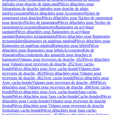
latérales pour douche de plain-pied
Pièces détachées pour
Séparations de douche latérales pour douche de plain-
pied
Accessoires
Pièces détachées pour Accessoires
Niches de
rangement pour douches
Pièces détachées pour Niches de rangement
pour douches
Niches de rangement
Pièces détachées pour Niches de
rangement
Accessoires
Baignoires
Baignoires en acrylique
sanitaire
Pièces détachées pour Baignoires en acrylique
sanitaire
Baignoires rectangulaires
Pièces détachées pour Baignoires
rectangulaires
Baignoires en matériau minéral
Pièces détachées pour
Baignoires en matériau minéral
Baignoires pour bébés
Pièces
détachées pour Baignoires pour bébés
Accessoires
Kits de
réparation
Raccordements des appareils pour douches et
baignoires
Vidages pour receveurs de douche, d52
Pièces détachées
pour Vidages pour receveurs de douche, d52
Avec cache-
bonde
Pièces détachées pour Avec cache-bonde
Vidages pour
receveurs de douche, d62
Pièces détachées pour Vidages pour
receveurs de douche, d62
Avec cache-bonde
Pièces détachées pour
Avec cache-bonde
Vidages pour receveurs de douche, d90
Pièces
détachées pour Vidages pour receveurs de douche, d90
Avec cache-
bonde
Pièces détachées pour Avec cache-bonde
Sans cache-
bonde
Pièces détachées pour Sans cache-bonde
Cache-bondes
Pièces
détachées pour Cache-bondes
Vidages pour receveurs de douche
Sestra
Pièces détachées pour Vidages pour receveurs de douche
Sestra
Sans cache-bonde
Pièces détachées pour Sans cache-
bonde
Vidages pour baignoires, d52
Pièces détachées pour Vidages