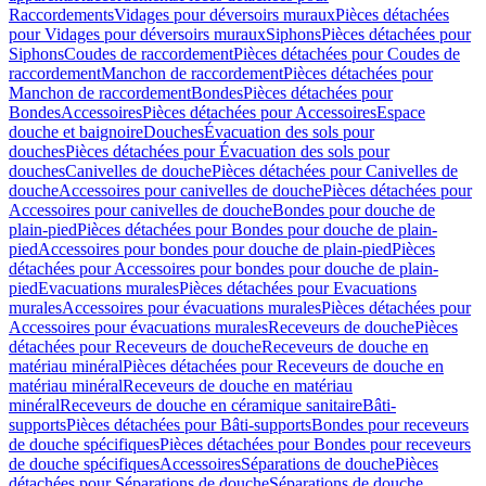
Raccordements
Vidages pour déversoirs muraux
Pièces détachées
pour Vidages pour déversoirs muraux
Siphons
Pièces détachées pour
Siphons
Coudes de raccordement
Pièces détachées pour Coudes de
raccordement
Manchon de raccordement
Pièces détachées pour
Manchon de raccordement
Bondes
Pièces détachées pour
Bondes
Accessoires
Pièces détachées pour Accessoires
Espace
douche et baignoire
Douches
Évacuation des sols pour
douches
Pièces détachées pour Évacuation des sols pour
douches
Canivelles de douche
Pièces détachées pour Canivelles de
douche
Accessoires pour canivelles de douche
Pièces détachées pour
Accessoires pour canivelles de douche
Bondes pour douche de
plain-pied
Pièces détachées pour Bondes pour douche de plain-
pied
Accessoires pour bondes pour douche de plain-pied
Pièces
détachées pour Accessoires pour bondes pour douche de plain-
pied
Evacuations murales
Pièces détachées pour Evacuations
murales
Accessoires pour évacuations murales
Pièces détachées pour
Accessoires pour évacuations murales
Receveurs de douche
Pièces
détachées pour Receveurs de douche
Receveurs de douche en
matériau minéral
Pièces détachées pour Receveurs de douche en
matériau minéral
Receveurs de douche en matériau
minéral
Receveurs de douche en céramique sanitaire
Bâti-
supports
Pièces détachées pour Bâti-supports
Bondes pour receveurs
de douche spécifiques
Pièces détachées pour Bondes pour receveurs
de douche spécifiques
Accessoires
Séparations de douche
Pièces
détachées pour Séparations de douche
Séparations de douche