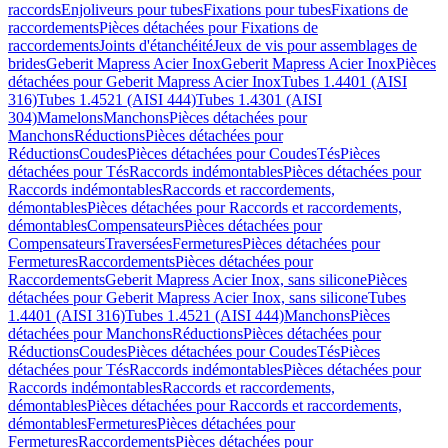
raccords
Enjoliveurs pour tubes
Fixations pour tubes
Fixations de
raccordements
Pièces détachées pour Fixations de
raccordements
Joints d'étanchéité
Jeux de vis pour assemblages de
brides
Geberit Mapress Acier Inox
Geberit Mapress Acier Inox
Pièces
détachées pour Geberit Mapress Acier Inox
Tubes 1.4401 (AISI
316)
Tubes 1.4521 (AISI 444)
Tubes 1.4301 (AISI
304)
Mamelons
Manchons
Pièces détachées pour
Manchons
Réductions
Pièces détachées pour
Réductions
Coudes
Pièces détachées pour Coudes
Tés
Pièces
détachées pour Tés
Raccords indémontables
Pièces détachées pour
Raccords indémontables
Raccords et raccordements,
démontables
Pièces détachées pour Raccords et raccordements,
démontables
Compensateurs
Pièces détachées pour
Compensateurs
Traversées
Fermetures
Pièces détachées pour
Fermetures
Raccordements
Pièces détachées pour
Raccordements
Geberit Mapress Acier Inox, sans silicone
Pièces
détachées pour Geberit Mapress Acier Inox, sans silicone
Tubes
1.4401 (AISI 316)
Tubes 1.4521 (AISI 444)
Manchons
Pièces
détachées pour Manchons
Réductions
Pièces détachées pour
Réductions
Coudes
Pièces détachées pour Coudes
Tés
Pièces
détachées pour Tés
Raccords indémontables
Pièces détachées pour
Raccords indémontables
Raccords et raccordements,
démontables
Pièces détachées pour Raccords et raccordements,
démontables
Fermetures
Pièces détachées pour
Fermetures
Raccordements
Pièces détachées pour