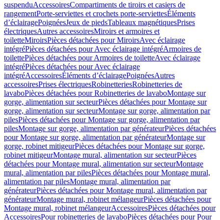
suspendu
Accessoires
Compartiments de tiroirs et casiers de
rangement
Porte-serviettes et crochets porte-serviettes
Éléments
d’éclairage
Poignées
Jeux de pieds
Tableaux magnétiques
Prises
électriques
Autres accessoires
Miroirs et armoires et
toilette
Miroirs
Pièces détachées pour Miroirs
Avec éclairage
intégré
Pièces détachées pour Avec éclairage intégré
Armoires de
toilette
Pièces détachées pour Armoires de toilette
Avec éclairage
intégré
Pièces détachées pour Avec éclairage
intégré
Accessoires
Éléments d’éclairage
Poignées
Autres
accessoires
Prises électriques
Robinetteries
Robinetteries de
lavabo
Pièces détachées pour Robinetteries de lavabo
Montage sur
gorge, alimentation sur secteur
Pièces détachées pour Montage sur
gorge, alimentation sur secteur
Montage sur gorge, alimentation par
piles
Pièces détachées pour Montage sur gorge, alimentation par
piles
Montage sur gorge, alimentation par générateur
Pièces détachées
pour Montage sur gorge, alimentation par générateur
Montage sur
gorge, robinet mitigeur
Pièces détachées pour Montage sur gorge,
robinet mitigeur
Montage mural, alimentation sur secteur
Pièces
détachées pour Montage mural, alimentation sur secteur
Montage
mural, alimentation par piles
Pièces détachées pour Montage mural,
alimentation par piles
Montage mural, alimentation par
générateur
Pièces détachées pour Montage mural, alimentation par
générateur
Montage mural, robinet mélangeur
Pièces détachées pour
Montage mural, robinet mélangeur
Accessoires
Pièces détachées pour
Accessoires
Pour robinetteries de lavabo
Pièces détachées pour Pour