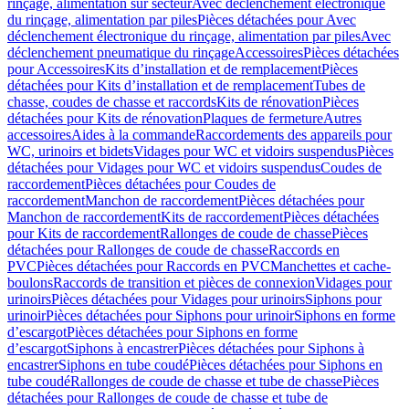
rinçage, alimentation sur secteur
Avec déclenchement électronique
du rinçage, alimentation par piles
Pièces détachées pour Avec
déclenchement électronique du rinçage, alimentation par piles
Avec
déclenchement pneumatique du rinçage
Accessoires
Pièces détachées
pour Accessoires
Kits d’installation et de remplacement
Pièces
détachées pour Kits d’installation et de remplacement
Tubes de
chasse, coudes de chasse et raccords
Kits de rénovation
Pièces
détachées pour Kits de rénovation
Plaques de fermeture
Autres
accessoires
Aides à la commande
Raccordements des appareils pour
WC, urinoirs et bidets
Vidages pour WC et vidoirs suspendus
Pièces
détachées pour Vidages pour WC et vidoirs suspendus
Coudes de
raccordement
Pièces détachées pour Coudes de
raccordement
Manchon de raccordement
Pièces détachées pour
Manchon de raccordement
Kits de raccordement
Pièces détachées
pour Kits de raccordement
Rallonges de coude de chasse
Pièces
détachées pour Rallonges de coude de chasse
Raccords en
PVC
Pièces détachées pour Raccords en PVC
Manchettes et cache-
boulons
Raccords de transition et pièces de connexion
Vidages pour
urinoirs
Pièces détachées pour Vidages pour urinoirs
Siphons pour
urinoir
Pièces détachées pour Siphons pour urinoir
Siphons en forme
d’escargot
Pièces détachées pour Siphons en forme
d’escargot
Siphons à encastrer
Pièces détachées pour Siphons à
encastrer
Siphons en tube coudé
Pièces détachées pour Siphons en
tube coudé
Rallonges de coude de chasse et tube de chasse
Pièces
détachées pour Rallonges de coude de chasse et tube de