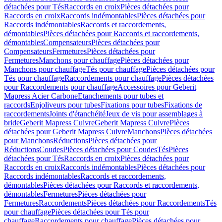
détachées pour Tés
Raccords en croix
Pièces détachées pour
Raccords en croix
Raccords indémontables
Pièces détachées pour
Raccords indémontables
Raccords et raccordements,
démontables
Pièces détachées pour Raccords et raccordements,
démontables
Compensateurs
Pièces détachées pour
Compensateurs
Fermetures
Pièces détachées pour
Fermetures
Manchons pour chauffage
Pièces détachées pour
Manchons pour chauffage
Tés pour chauffage
Pièces détachées pour
Tés pour chauffage
Raccordements pour chauffage
Pièces détachées
pour Raccordements pour chauffage
Accessoires pour Geberit
Mapress Acier Carbone
Etanchements pour tubes et
raccords
Enjoliveurs pour tubes
Fixations pour tubes
Fixations de
raccordements
Joints d'étanchéité
Jeux de vis pour assemblages à
bride
Geberit Mapress Cuivre
Geberit Mapress Cuivre
Pièces
détachées pour Geberit Mapress Cuivre
Manchons
Pièces détachées
pour Manchons
Réductions
Pièces détachées pour
Réductions
Coudes
Pièces détachées pour Coudes
Tés
Pièces
détachées pour Tés
Raccords en croix
Pièces détachées pour
Raccords en croix
Raccords indémontables
Pièces détachées pour
Raccords indémontables
Raccords et raccordements,
démontables
Pièces détachées pour Raccords et raccordements,
démontables
Fermetures
Pièces détachées pour
Fermetures
Raccordements
Pièces détachées pour Raccordements
Tés
pour chauffage
Pièces détachées pour Tés pour
chauffage
Raccordements pour chauffage
Pièces détachées pour