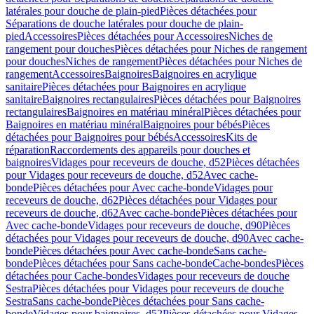
latérales pour douche de plain-pied
Pièces détachées pour
Séparations de douche latérales pour douche de plain-
pied
Accessoires
Pièces détachées pour Accessoires
Niches de
rangement pour douches
Pièces détachées pour Niches de rangement
pour douches
Niches de rangement
Pièces détachées pour Niches de
rangement
Accessoires
Baignoires
Baignoires en acrylique
sanitaire
Pièces détachées pour Baignoires en acrylique
sanitaire
Baignoires rectangulaires
Pièces détachées pour Baignoires
rectangulaires
Baignoires en matériau minéral
Pièces détachées pour
Baignoires en matériau minéral
Baignoires pour bébés
Pièces
détachées pour Baignoires pour bébés
Accessoires
Kits de
réparation
Raccordements des appareils pour douches et
baignoires
Vidages pour receveurs de douche, d52
Pièces détachées
pour Vidages pour receveurs de douche, d52
Avec cache-
bonde
Pièces détachées pour Avec cache-bonde
Vidages pour
receveurs de douche, d62
Pièces détachées pour Vidages pour
receveurs de douche, d62
Avec cache-bonde
Pièces détachées pour
Avec cache-bonde
Vidages pour receveurs de douche, d90
Pièces
détachées pour Vidages pour receveurs de douche, d90
Avec cache-
bonde
Pièces détachées pour Avec cache-bonde
Sans cache-
bonde
Pièces détachées pour Sans cache-bonde
Cache-bondes
Pièces
détachées pour Cache-bondes
Vidages pour receveurs de douche
Sestra
Pièces détachées pour Vidages pour receveurs de douche
Sestra
Sans cache-bonde
Pièces détachées pour Sans cache-
bonde
Vidages pour baignoires, d52
Pièces détachées pour Vidages