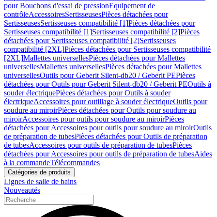
pour Bouchons d'essai de pression
Equipement de
contrôle
Accessoires
Sertisseuses
Pièces détachées pour
Sertisseuses
Sertisseuses compatibilité [1]
Pièces détachées pour
Sertisseuses compatibilité [1]
Sertisseuses compatibilité [2]
Pièces
détachées pour Sertisseuses compatibilité [2]
Sertisseuses
compatibilité [2XL]
Pièces détachées pour Sertisseuses compatibilité
[2XL]
Mallettes universelles
Pièces détachées pour Mallettes
universelles
Mallettes universelles
Pièces détachées pour Mallettes
universelles
Outils pour Geberit Silent-db20 / Geberit PE
Pièces
détachées pour Outils pour Geberit Silent-db20 / Geberit PE
Outils à
souder électrique
Pièces détachées pour Outils à souder
électrique
Accessoires pour outillage à souder électrique
Outils pour
soudure au miroir
Pièces détachées pour Outils pour soudure au
miroir
Accessoires pour outils pour soudure au miroir
Pièces
détachées pour Accessoires pour outils pour soudure au miroir
Outils
de préparation de tubes
Pièces détachées pour Outils de préparation
de tubes
Accessoires pour outils de préparation de tubes
Pièces
détachées pour Accessoires pour outils de préparation de tubes
Aides
à la commande
Télécommandes
Catégories de produits
Lignes de salle de bains
Nouveautés