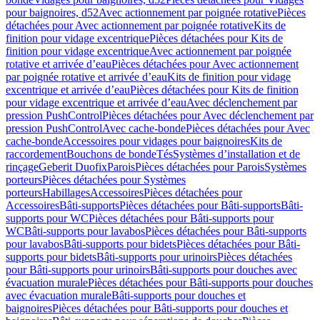
pour baignoires, d52
Avec actionnement par poignée rotative
Pièces
détachées pour Avec actionnement par poignée rotative
Kits de
finition pour vidage excentrique
Pièces détachées pour Kits de
finition pour vidage excentrique
Avec actionnement par poignée
rotative et arrivée d’eau
Pièces détachées pour Avec actionnement
par poignée rotative et arrivée d’eau
Kits de finition pour vidage
excentrique et arrivée d’eau
Pièces détachées pour Kits de finition
pour vidage excentrique et arrivée d’eau
Avec déclenchement par
pression PushControl
Pièces détachées pour Avec déclenchement par
pression PushControl
Avec cache-bonde
Pièces détachées pour Avec
cache-bonde
Accessoires pour vidages pour baignoires
Kits de
raccordement
Bouchons de bonde
Tés
Systèmes d’installation et de
rinçage
Geberit Duofix
Parois
Pièces détachées pour Parois
Systèmes
porteurs
Pièces détachées pour Systèmes
porteurs
Habillages
Accessoires
Pièces détachées pour
Accessoires
Bâti-supports
Pièces détachées pour Bâti-supports
Bâti-
supports pour WC
Pièces détachées pour Bâti-supports pour
WC
Bâti-supports pour lavabos
Pièces détachées pour Bâti-supports
pour lavabos
Bâti-supports pour bidets
Pièces détachées pour Bâti-
supports pour bidets
Bâti-supports pour urinoirs
Pièces détachées
pour Bâti-supports pour urinoirs
Bâti-supports pour douches avec
évacuation murale
Pièces détachées pour Bâti-supports pour douches
avec évacuation murale
Bâti-supports pour douches et
baignoires
Pièces détachées pour Bâti-supports pour douches et