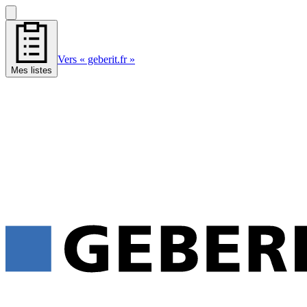
Vers « geberit.fr »
Mes listes