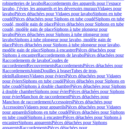
robinetteries de lavabo
Raccordements des appareils pour l’espace
lavabo, l’évier, les appareils et les déversoirs muraux
Vidages pour
lavabo
Pièces détachées pour Vidages pour lavabo
Siphons en tube
coudé
Pièces détachées pour Siphons en tube coudé
Siphons en tube
coudé, modèle gain de place
Pièces détachées pour Siphons en tube
coudé, modèle gain de place
Siphons à tube plongeur pour
lavabo
Pièces détachées pour Siphons à tube plongeur pour
lavabo
Siphons à tube plongeur pour lavabo, modèle gain de
place
Pièces détachées pour Siphons à tube plongeur pour lavabo,
modèle gain de place
Siphons à encastrer
Pièces détachées pour
Siphons à encastrer
Raccordements de lavabo
Pièces détachées pour
Raccordements de lavabo
Coudes de
raccordement
Recouvrements
Raccordements
Pièces détachées pour
Raccordements
Joints
Douilles à braser
Tubes de trop-
plein
Rallonges
Vidages pour éviers
Pièces détachées pour Vidages
pour éviers
Siphons en tube coudé
Pièces détachées pour Siphons en
tube coudé
Siphons à double chambre
Pièces détachées pour Siphons
à double chambre
Siphons pour évier
Pièces détachées pour Siphons
pour évier
Manchon de raccordement
Pièces détachées pour
Manchon de raccordement
Accessoires
Pièces détachées pour
Accessoires
Vidages pour appareils
Pièces détachées pour Vidages
pour appareils
Siphons en tube coudé
Pièces détachées pour Siphons
en tube coudé
Siphons à encastrer
Pièces détachées pour Siphons à
encastrer
Siphons apparents
Pièces détachées pour Siphons
apparents
Raccordements
Pièces détachées pour