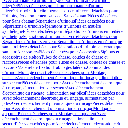
Avec commande d'urinoir intégrée
Pour commande d'urinoir
intégrée
Pièces détachées pour Pour commande d'urinoir
intégrée
Urinoirs, fonctionnement sans eau
Pièces détachées pour
Urinoirs, fonctionnement sans eau
Sans abattant
Pièces détachées
pour Sans abattant
Séparations d’urinoirs
Pièces détachées pour
Séparations d’urinoirs
Séparations d’urinoirs en matière
synthétique
Pièces détachées pour Séparations d’urinoirs en matière
synthétique
Séparations d’urinoirs en verre
Pièces détachées pour
Séparations d’urinoirs en verre
Séparations d’urinoirs en céramique
sanitaire
Pièces détachées pour Séparations d’urinoirs en céramique
sanitaire
Accessoires
Pièces détachées pour Accessoires
Siphons et
accessoires de siphon
Tubes de chasse, coudes de chasse et
raccords
Pièces détachées pour Tubes de chasse, coudes de chasse et
raccords
Matériel de fixation
Habillages latéraux
Commandes
dʼurinoir
Montage encastré
Pièces détachées pour Montage
encastré
Avec déclenchement électronique du rinçage, alimentation
sur secteur
Pièces détachées pour Avec déclenchement électronique
du rinçage, alimentation sur secteur
Avec déclenchement
électronique du rinçage, alimentation par piles
Pièces détachées pour
Avec déclenchement électronique du rinçage, alimentation par
piles
Avec déclenchement pneumatique du rinçage
Pièces détachées
pour Avec déclenchement pneumatique du rinçage
Montage en
apparent
Pièces détachées pour Montage en apparent
Avec
déclenchement électronique du rinçage, alimentation sur
secteur
Pièces détachées pour Avec déclenchement électronique du