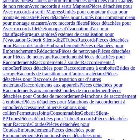
raccords filetés
Clapets de non retour
Pièces détachées pour Clapets
de non retour
Avec raccords à sertir Mapress
Pièces détachées pour
Avec raccords à sertir Mapress
Unités pour compteur d'eau pour
montage encastré
Pièces détachées pour Unités pour compteur d'eau
pour montage encastré
Avec raccords filetés
Pièces détachées pour
Avec raccords filetés
Soupapes d'évacuation d'air pour
chauffage
Purgeurs rapides
Systèmes de canalisation pour
l’évacuation
Geberit Silent-db20
Tubes
Raccords
Pièces détachées
pour Raccords
Coudes
Embranchements
Pièces détachées pour
Embranchements
Réductions
Pièces de nettoyage
Pièces détachées
pour Pièces de nettoyage
Raccordements
Pièces détachées pour
Raccordements
Raccordements à souder
Raccordements à
emboîter
Pièces détachées pour Raccordements à emboîter
Brides de
serrage
Raccords de transition sur d’autres matériaux
Pièces
détachées pour Raccords de transition sur d’autres
matériaux
Raccordements aux appareils
Pièces détachées pour
Raccordements aux appareils
Coudes de raccordement
Pièces
détachées pour Coudes de raccordement
Manchons de raccordement
à emboîter
Pièces détachées pour Manchons de raccordement à
emboîter
Accessoires
Colliers
Fixations pour
colliers
Fermetures
Joints
Consommables
Geberit Silent-
PP
Tubes
Pièces détachées pour Tubes
Raccords
Pièces détachées
pour Raccords
Coudes
Pièces détachées pour
Coudes
Embranchements
Pièces détachées pour
Embranchements
Réductions
Pièces détachées pour