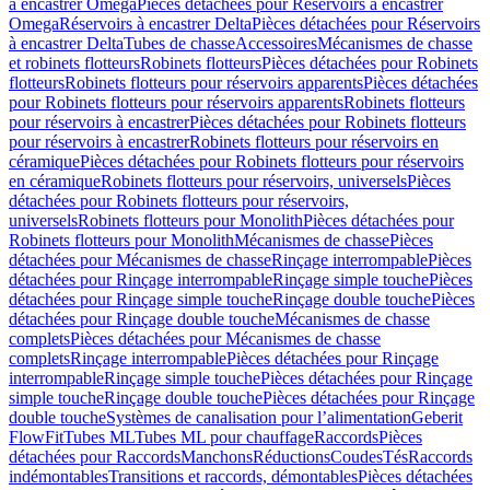
à encastrer Omega
Pièces détachées pour Réservoirs à encastrer
Omega
Réservoirs à encastrer Delta
Pièces détachées pour Réservoirs
à encastrer Delta
Tubes de chasse
Accessoires
Mécanismes de chasse
et robinets flotteurs
Robinets flotteurs
Pièces détachées pour Robinets
flotteurs
Robinets flotteurs pour réservoirs apparents
Pièces détachées
pour Robinets flotteurs pour réservoirs apparents
Robinets flotteurs
pour réservoirs à encastrer
Pièces détachées pour Robinets flotteurs
pour réservoirs à encastrer
Robinets flotteurs pour réservoirs en
céramique
Pièces détachées pour Robinets flotteurs pour réservoirs
en céramique
Robinets flotteurs pour réservoirs, universels
Pièces
détachées pour Robinets flotteurs pour réservoirs,
universels
Robinets flotteurs pour Monolith
Pièces détachées pour
Robinets flotteurs pour Monolith
Mécanismes de chasse
Pièces
détachées pour Mécanismes de chasse
Rinçage interrompable
Pièces
détachées pour Rinçage interrompable
Rinçage simple touche
Pièces
détachées pour Rinçage simple touche
Rinçage double touche
Pièces
détachées pour Rinçage double touche
Mécanismes de chasse
complets
Pièces détachées pour Mécanismes de chasse
complets
Rinçage interrompable
Pièces détachées pour Rinçage
interrompable
Rinçage simple touche
Pièces détachées pour Rinçage
simple touche
Rinçage double touche
Pièces détachées pour Rinçage
double touche
Systèmes de canalisation pour l’alimentation
Geberit
FlowFit
Tubes ML
Tubes ML pour chauffage
Raccords
Pièces
détachées pour Raccords
Manchons
Réductions
Coudes
Tés
Raccords
indémontables
Transitions et raccords, démontables
Pièces détachées