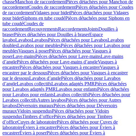
chasse
Manchon de raccordement
Pièces détachées pour Manchon de
raccordement
Coudes de raccordement
Pièces détachées pour Coudes
de raccordement
Vidages pour bidet
Pièces détachées pour Vidages
pour bidet
Siphons en tube coudé
Pièces détachées pour Siphons en
tube coudé
Coudes de
raccordement
Recouvrements
Raccordements
Joints
Douilles à
braser
Pièces détachées pour Douilles à braser
Espace
lavabo
Lavabos
Lavabos
Pièces détachées pour Lavabos
Lavabos
doubles
Lavabos pour meubles
Pièces détachées pour Lavabos pour
meubles
Vasques à poser
Pièces détachées pour Vasques à
poser
Lave-mains
Pièces détachées pour Lave-mains
Lave-mains
d’angle
Pièces détachées pour Lave-mains d’angle
Vasques à
encastrer
Pièces détachées pour Vasques à encastrer
Vasques à
encastrer par le dessous
Pièces détachées pour Vasques à encastrer
par le dessous
Lavabos d’angle
Pièces détachées pour Lavabos
d’angle
Lavabos collectifs
Lavabos adaptés PMR
Pièces détachées
pour Lavabos adaptés PMR
Lavabos pour enfants
Pièces détachées
pour Lavabos pour enfants
Lavabos collectifs
Pièces détachées pour
Lavabos collectifs
Autres lavabos
Pièces détachées pour Autres
lavabos
Déversoirs muraux
Pièces détachées pour Déversoirs
muraux
Vidoirs suspendus
Pièces détachées pour Vidoirs
suspendus
Timbres dʼoffice
Pièces détachées pour Timbres
dʼoffice
Cuves de laboratoire
Pièces détachées pour Cuves de
laboratoire
Éviers à encastrer
Pièces détachées pour Éviers à
encastrer
Éviers à poser
Pièces détachées pour Éviers à