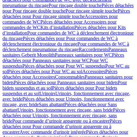
pneumatique du rinçage
Pour rinçage double touche
Pièces détachées
pour Pour rinçage double touche
Pour rinçage simple touche
Pièces
détachées pour Pour rinçage simple touche
Accessoires pour
commandes de WC
Pièces détachées pour Accessoires pour
commandes de WC
Kits d’installation
Pièces détachées pour Kits
d’installation
Pour commandes de WC à déclenchement électronique
du rinçage
Pièces détachées pour Pour commandes de WC à
déclenchement électronique du rinçage
Pour commandes de WC à
déclenchement pneumatique du rinçage
Raccordements
Panneaux
sanitaires Geberit Monolith
Panneaux sanitaires pour WC
Pièces
détachées pour Panneaux sanitaires pour WC
Pour WC
suspendus
Pièces détachées pour Pour WC suspendus
Pour WC au
sol
Pièces détachées pour Pour WC au sol
Accessoires
Pièces
détachées pour Accessoires
Consommables
Panneaux sanitaires pour
bidets
Pièces détachées pour Panneaux sanitaires pour bidets
Pour
bidets suspendus et au sol
Pièces détachées pour Pour bidets
suspendus et au sol
Urinoirs
Urinoirs, fonctionnement avec rinçage,
avec bride
Pièces détachées pour Urinoirs, fonctionnement avec
rinçage, avec bride
Sans abattant
Pièces détachées pour Sans
abattant
Urinoirs, fonctionnement avec rinçage, sans bride
Pièces
détachées pour Urinoirs, fonctionnement avec rinçage, sans
bride
Pour commande d’urinoir apparente ou à encastrer
Pièces
détachées pour Pour commande d’urinoir apparente ou à
encastrer
Avec commande d'urinoir intégrée
Pièces détachées pour