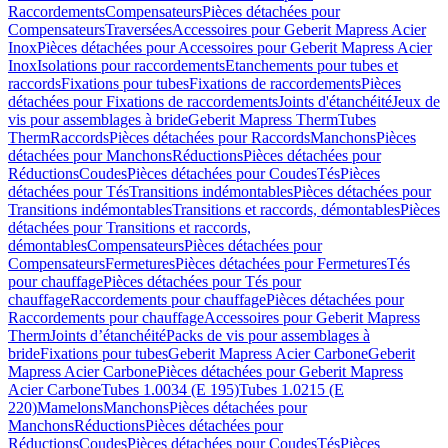
Raccordements
Compensateurs
Pièces détachées pour
Compensateurs
Traversées
Accessoires pour Geberit Mapress Acier
Inox
Pièces détachées pour Accessoires pour Geberit Mapress Acier
Inox
Isolations pour raccordements
Etanchements pour tubes et
raccords
Fixations pour tubes
Fixations de raccordements
Pièces
détachées pour Fixations de raccordements
Joints d'étanchéité
Jeux de
vis pour assemblages à bride
Geberit Mapress Therm
Tubes
Therm
Raccords
Pièces détachées pour Raccords
Manchons
Pièces
détachées pour Manchons
Réductions
Pièces détachées pour
Réductions
Coudes
Pièces détachées pour Coudes
Tés
Pièces
détachées pour Tés
Transitions indémontables
Pièces détachées pour
Transitions indémontables
Transitions et raccords, démontables
Pièces
détachées pour Transitions et raccords,
démontables
Compensateurs
Pièces détachées pour
Compensateurs
Fermetures
Pièces détachées pour Fermetures
Tés
pour chauffage
Pièces détachées pour Tés pour
chauffage
Raccordements pour chauffage
Pièces détachées pour
Raccordements pour chauffage
Accessoires pour Geberit Mapress
Therm
Joints d’étanchéité
Packs de vis pour assemblages à
bride
Fixations pour tubes
Geberit Mapress Acier Carbone
Geberit
Mapress Acier Carbone
Pièces détachées pour Geberit Mapress
Acier Carbone
Tubes 1.0034 (E 195)
Tubes 1.0215 (E
220)
Mamelons
Manchons
Pièces détachées pour
Manchons
Réductions
Pièces détachées pour
Réductions
Coudes
Pièces détachées pour Coudes
Tés
Pièces