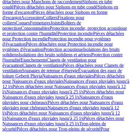
détachées pour Manchons de raccordement
Siphons en tube
coudé
Pièces détachées pour Siphons en tube coudé
Siphons en
forme d'escargot
Pièces détachées pour Siphons en forme
d'escargot
Accessoires
Colliers
Fixations pour
colliers
Coques
Fermetures
Joints
Boîtiers de
protection
Consommables
Protection incendie, protection acoustique
et protection contre l'humidité
Protection incendie
Pièces détachées
pour Protection incendie
Protection incendie pour systèmes
d'évacuation
Pièces détachées pour Protection incendie pour
systèmes d'évacuation
Protection acoustique
Isolations des bruits
solidiens
Isolations des bruits solidiens et aériens
Protection contre
l'humidité
Etanchements
Clapets de ventilation pour
évacuation
Clapets de ventilation
Pièces détachées pour Clapets de
ventilation
Soupapes de retenue d'énergie
Évacuation des eaux de
toiture Geberit Pluvia
Naissances d'eaux pluviales
Pièces détachées
pour Naissances d'eaux pluviales
Naissances d'eaux pluviales jusqu'à
12 l/s
Pièces détachées pour Naissances d'eaux pluviales jusqu'à 12
l/s
Naissances d'eaux pluviales jusqu'à 25 l/s
Pièces détachées pour
Naissances d'eaux pluviales jusqu'à 25 l/s
Naissances d'eaux
pluviales pour chéneaux
Pièces détachées pour Naissances d'eaux
pluviales pour chéneaux
Naissances d'eaux pluviales jusqu'à 12
l/s
Pièces détachées pour Naissances d'eaux pluviales jusqu'à 12
l/s
Naissances d'eaux pluviales jusqu'à 25 l/s
Pièces détachées pour
Naissances d'eaux pluviales jusqu'à 25 l/s
Trop-pleins de
sécurité
Pièces détachées pour Trop-pleins de sécurité
Pour