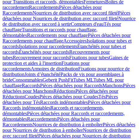
pour Transitions et raccords, démontables
Fermetures
Boîtes de
raccordement
Raccordements
Pièces détachées pour
Raccordements
Nourrices de distribution avec raccord fileté
Pièces
détachées pour Nourrices de distribution avec raccord fileté
Nourrice
de distribution avec raccord à sertir
Compteurs d'eau
Tés pour
chauffage
Transitions et raccords pour chauffage,
démontables
Raccordements pour chauffage
Pièces détachées pour
Raccordements pour chauffage
Accessoires
Isolations pour tubes et
raccords
Isolations pour raccordements
Étanchéités pour tubes et
raccords
Étanchéités pour raccords
Recouvrements pour
tubes
Recouvrement pour raccords
Fixations pour tubes
Gaines de
protection et aides à l'insertion
Fixations pour
raccordements
Armoires de distribution
Fixations pour nourrice de
distribution
Joints d’étanchéité
Packs de vis pour assemblages à
bride
Consommables
Geberit PushFit
Tubes ML
Tubes ML pour
chauffage
Raccords
Pièces détachées pour Raccords
Manchons
Pièces
détachées pour Manchons
Réductions
Pièces détachées pour
Réductions
Coudes
Pièces détachées pour Coudes
Tés
Pièces
détachées pour Tés
Raccords indémontables
Pièces détachées pour
Raccords indémontables
Raccords et raccordements,
démontables
Pièces détachées pour Raccords et raccordements,
démontables
Raccordements
Pièces détachées pour
Raccordements
Nourrices de distribution à emboîter
Pièces détachées
pour Nourrices de distribution à emboîter
Nourrices de distribution
avec raccord fileté
Pièces détachées pour Nourrices de distribution