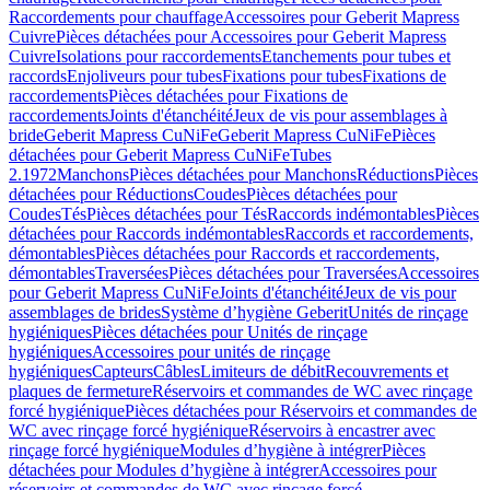
Raccordements pour chauffage
Accessoires pour Geberit Mapress
Cuivre
Pièces détachées pour Accessoires pour Geberit Mapress
Cuivre
Isolations pour raccordements
Etanchements pour tubes et
raccords
Enjoliveurs pour tubes
Fixations pour tubes
Fixations de
raccordements
Pièces détachées pour Fixations de
raccordements
Joints d'étanchéité
Jeux de vis pour assemblages à
bride
Geberit Mapress CuNiFe
Geberit Mapress CuNiFe
Pièces
détachées pour Geberit Mapress CuNiFe
Tubes
2.1972
Manchons
Pièces détachées pour Manchons
Réductions
Pièces
détachées pour Réductions
Coudes
Pièces détachées pour
Coudes
Tés
Pièces détachées pour Tés
Raccords indémontables
Pièces
détachées pour Raccords indémontables
Raccords et raccordements,
démontables
Pièces détachées pour Raccords et raccordements,
démontables
Traversées
Pièces détachées pour Traversées
Accessoires
pour Geberit Mapress CuNiFe
Joints d'étanchéité
Jeux de vis pour
assemblages de brides
Système d’hygiène Geberit
Unités de rinçage
hygiéniques
Pièces détachées pour Unités de rinçage
hygiéniques
Accessoires pour unités de rinçage
hygiéniques
Capteurs
Câbles
Limiteurs de débit
Recouvrements et
plaques de fermeture
Réservoirs et commandes de WC avec rinçage
forcé hygiénique
Pièces détachées pour Réservoirs et commandes de
WC avec rinçage forcé hygiénique
Réservoirs à encastrer avec
rinçage forcé hygiénique
Modules d’hygiène à intégrer
Pièces
détachées pour Modules d’hygiène à intégrer
Accessoires pour
réservoirs et commandes de WC avec rinçage forcé