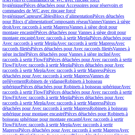
hygiénique
Pièces détachées pour Accessoires pour réservoirs et
commandes de WC avec rinçage forcé
hygiénique
Capteurs
Câbles
Blocs d’alimentation
Pièces détachées
pour Blocs d’alimentation
Composants réseau
Vannes
Vannes à siège
droit
Avec raccords à sertir Mapress
Vannes à siège droit pour
montage encastré
Pièces détachées pour Vannes à siège droit pour
montage encastré
Avec raccords à sertir Mepla
Pièces détachées pour
Avec raccords à sertir Mepla
Avec raccords à sertir Mapress
Avec
raccords filetés
Pièces détachées pour Avec raccords filetés
Vannes à
siège incliné
Pièces détachées pour Vannes à siège incliné
Avec
raccords à sertir FlowFit
Pièces détachées pour Avec raccords à sertir
FlowFit
Avec raccords à sertir Mepla
Pièces détachées pour Avec
raccords à sertir Mepla
Avec raccords à sertir Mapress
Pièces
détachées pour Avec raccords à sertir Mapress
Vannes de
prélèvement
Robinets de vidange
Robinets à boisseau
sphérique
Pièces détachées pour Robinets à boisseau sphérique
Avec
raccords à sertir FlowFit
Pièces détachées pour Avec raccords à sertir
FlowFit
Avec raccords à sertir Mepla
Pièces détachées pour Avec
raccords à sertir Mepla
Avec raccords à sertir Mapress
Pièces
détachées pour Avec raccords à sertir Mapress
Robinets à boisseau
sphérique pour montage encastré
Pièces détachées pour Robinets à
boisseau sphérique pour montage encastré
Avec raccords à sertir
FlowFit
Avec raccords à sertir Mepla
Avec raccords à sertir
Mapress
Pièces détachées pour Avec raccords à sertir Mapress
Avec