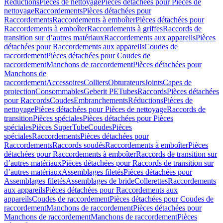
Réductions
Pièces de nettoyage
Pièces détachées pour Pièces de
nettoyage
Raccordements
Pièces détachées pour
Raccordements
Raccordements à emboîter
Pièces détachées pour
Raccordements à emboîter
Raccordements à griffes
Raccords de
transition sur d’autres matériaux
Raccordements aux appareils
Pièces
détachées pour Raccordements aux appareils
Coudes de
raccordement
Pièces détachées pour Coudes de
raccordement
Manchons de raccordement
Pièces détachées pour
Manchons de
raccordement
Accessoires
Colliers
Obturateurs
Joints
Capes de
protection
Consommables
Geberit PE
Tubes
Raccords
Pièces détachées
pour Raccords
Coudes
Embranchements
Réductions
Pièces de
nettoyage
Pièces détachées pour Pièces de nettoyage
Raccords de
transition
Pièces spéciales
Pièces détachées pour Pièces
spéciales
Pièces SuperTube
Coudes
Pièces
spéciales
Raccordements
Pièces détachées pour
Raccordements
Raccords soudés
Raccordements à emboîter
Pièces
détachées pour Raccordements à emboîter
Raccords de transition sur
d’autres matériaux
Pièces détachées pour Raccords de transition sur
d’autres matériaux
Assemblages filetés
Pièces détachées pour
Assemblages filetés
Assemblages de bride
Collerettes
Raccordements
aux appareils
Pièces détachées pour Raccordements aux
appareils
Coudes de raccordement
Pièces détachées pour Coudes de
raccordement
Manchons de raccordement
Pièces détachées pour
Manchons de raccordement
Manchons de raccordement
Pièces