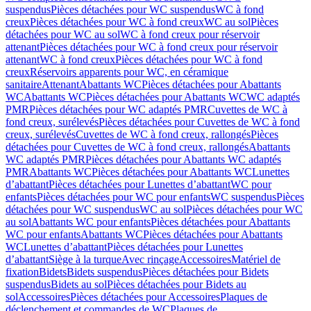
suspendus
Pièces détachées pour WC suspendus
WC à fond
creux
Pièces détachées pour WC à fond creux
WC au sol
Pièces
détachées pour WC au sol
WC à fond creux pour réservoir
attenant
Pièces détachées pour WC à fond creux pour réservoir
attenant
WC à fond creux
Pièces détachées pour WC à fond
creux
Réservoirs apparents pour WC, en céramique
sanitaire
Attenant
Abattants WC
Pièces détachées pour Abattants
WC
Abattants WC
Pièces détachées pour Abattants WC
WC adaptés
PMR
Pièces détachées pour WC adaptés PMR
Cuvettes de WC à
fond creux, surélevés
Pièces détachées pour Cuvettes de WC à fond
creux, surélevés
Cuvettes de WC à fond creux, rallongés
Pièces
détachées pour Cuvettes de WC à fond creux, rallongés
Abattants
WC adaptés PMR
Pièces détachées pour Abattants WC adaptés
PMR
Abattants WC
Pièces détachées pour Abattants WC
Lunettes
d’abattant
Pièces détachées pour Lunettes d’abattant
WC pour
enfants
Pièces détachées pour WC pour enfants
WC suspendus
Pièces
détachées pour WC suspendus
WC au sol
Pièces détachées pour WC
au sol
Abattants WC pour enfants
Pièces détachées pour Abattants
WC pour enfants
Abattants WC
Pièces détachées pour Abattants
WC
Lunettes d’abattant
Pièces détachées pour Lunettes
d’abattant
Siège à la turque
Avec rinçage
Accessoires
Matériel de
fixation
Bidets
Bidets suspendus
Pièces détachées pour Bidets
suspendus
Bidets au sol
Pièces détachées pour Bidets au
sol
Accessoires
Pièces détachées pour Accessoires
Plaques de
déclenchement et commandes de WC
Plaques de