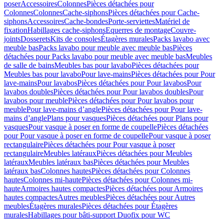
poser
Accessoires
Colonnes
Pièces détachées pour
Colonnes
Colonnes
Cache-siphons
Pièces détachées pour Cache-
siphons
Accessoires
Cache-bondes
Porte-serviettes
Matériel de
fixation
Habillages cache-siphons
Equerres de montage
Couvre-
joints
Dosserets
Kits de consoles
Étagères murales
Packs lavabo avec
meuble bas
Packs lavabo pour meuble avec meuble bas
Pièces
détachées pour Packs lavabo pour meuble avec meuble bas
Meubles
de salle de bains
Meubles bas pour lavabo
Pièces détachées pour
Meubles bas pour lavabo
Pour lave-mains
Pièces détachées pour Pour
lave-mains
Pour lavabos
Pièces détachées pour Pour lavabos
Pour
lavabos doubles
Pièces détachées pour Pour lavabos doubles
Pour
lavabos pour meuble
Pièces détachées pour Pour lavabos pour
meuble
Pour lave-mains d’angle
Pièces détachées pour Pour lave-
mains d’angle
Plans pour vasques
Pièces détachées pour Plans pour
vasques
Pour vasque à poser en forme de coupelle
Pièces détachées
pour Pour vasque à poser en forme de coupelle
Pour vasque à poser
rectangulaire
Pièces détachées pour Pour vasque à poser
rectangulaire
Meubles latéraux
Pièces détachées pour Meubles
latéraux
Meubles latéraux bas
Pièces détachées pour Meubles
latéraux bas
Colonnes hautes
Pièces détachées pour Colonnes
hautes
Colonnes mi-haute
Pièces détachées pour Colonnes mi-
haute
Armoires hautes compactes
Pièces détachées pour Armoires
hautes compactes
Autres meubles
Pièces détachées pour Autres
meubles
Étagères murales
Pièces détachées pour Étagères
murales
Habillages pour bâti-support Duofix pour WC