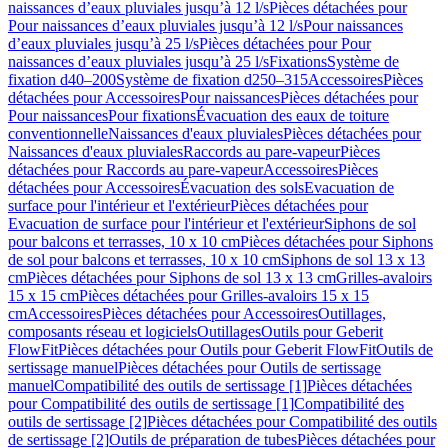
naissances d’eaux pluviales jusqu’à 12 l/s
Pièces détachées pour
Pour naissances d’eaux pluviales jusqu’à 12 l/s
Pour naissances
d’eaux pluviales jusqu’à 25 l/s
Pièces détachées pour Pour
naissances d’eaux pluviales jusqu’à 25 l/s
Fixations
Système de
fixation d40–200
Système de fixation d250–315
Accessoires
Pièces
détachées pour Accessoires
Pour naissances
Pièces détachées pour
Pour naissances
Pour fixations
Évacuation des eaux de toiture
conventionnelle
Naissances d'eaux pluviales
Pièces détachées pour
Naissances d'eaux pluviales
Raccords au pare-vapeur
Pièces
détachées pour Raccords au pare-vapeur
Accessoires
Pièces
détachées pour Accessoires
Évacuation des sols
Evacuation de
surface pour l'intérieur et l'extérieur
Pièces détachées pour
Evacuation de surface pour l'intérieur et l'extérieur
Siphons de sol
pour balcons et terrasses, 10 x 10 cm
Pièces détachées pour Siphons
de sol pour balcons et terrasses, 10 x 10 cm
Siphons de sol 13 x 13
cm
Pièces détachées pour Siphons de sol 13 x 13 cm
Grilles-avaloirs
15 x 15 cm
Pièces détachées pour Grilles-avaloirs 15 x 15
cm
Accessoires
Pièces détachées pour Accessoires
Outillages,
composants réseau et logiciels
Outillages
Outils pour Geberit
FlowFit
Pièces détachées pour Outils pour Geberit FlowFit
Outils de
sertissage manuel
Pièces détachées pour Outils de sertissage
manuel
Compatibilité des outils de sertissage [1]
Pièces détachées
pour Compatibilité des outils de sertissage [1]
Compatibilité des
outils de sertissage [2]
Pièces détachées pour Compatibilité des outils
de sertissage [2]
Outils de préparation de tubes
Pièces détachées pour