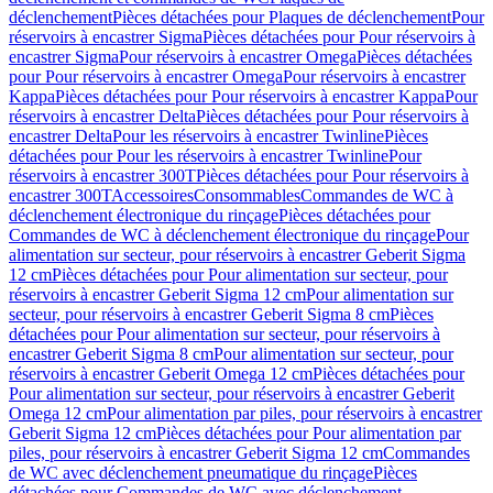
déclenchement
Pièces détachées pour Plaques de déclenchement
Pour
réservoirs à encastrer Sigma
Pièces détachées pour Pour réservoirs à
encastrer Sigma
Pour réservoirs à encastrer Omega
Pièces détachées
pour Pour réservoirs à encastrer Omega
Pour réservoirs à encastrer
Kappa
Pièces détachées pour Pour réservoirs à encastrer Kappa
Pour
réservoirs à encastrer Delta
Pièces détachées pour Pour réservoirs à
encastrer Delta
Pour les réservoirs à encastrer Twinline
Pièces
détachées pour Pour les réservoirs à encastrer Twinline
Pour
réservoirs à encastrer 300T
Pièces détachées pour Pour réservoirs à
encastrer 300T
Accessoires
Consommables
Commandes de WC à
déclenchement électronique du rinçage
Pièces détachées pour
Commandes de WC à déclenchement électronique du rinçage
Pour
alimentation sur secteur, pour réservoirs à encastrer Geberit Sigma
12 cm
Pièces détachées pour Pour alimentation sur secteur, pour
réservoirs à encastrer Geberit Sigma 12 cm
Pour alimentation sur
secteur, pour réservoirs à encastrer Geberit Sigma 8 cm
Pièces
détachées pour Pour alimentation sur secteur, pour réservoirs à
encastrer Geberit Sigma 8 cm
Pour alimentation sur secteur, pour
réservoirs à encastrer Geberit Omega 12 cm
Pièces détachées pour
Pour alimentation sur secteur, pour réservoirs à encastrer Geberit
Omega 12 cm
Pour alimentation par piles, pour réservoirs à encastrer
Geberit Sigma 12 cm
Pièces détachées pour Pour alimentation par
piles, pour réservoirs à encastrer Geberit Sigma 12 cm
Commandes
de WC avec déclenchement pneumatique du rinçage
Pièces
détachées pour Commandes de WC avec déclenchement