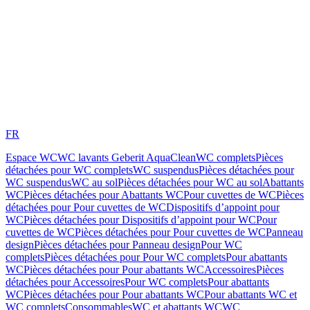
FR
Espace WC
WC lavants Geberit AquaClean
WC complets
Pièces
détachées pour WC complets
WC suspendus
Pièces détachées pour
WC suspendus
WC au sol
Pièces détachées pour WC au sol
Abattants
WC
Pièces détachées pour Abattants WC
Pour cuvettes de WC
Pièces
détachées pour Pour cuvettes de WC
Dispositifs d’appoint pour
WC
Pièces détachées pour Dispositifs d’appoint pour WC
Pour
cuvettes de WC
Pièces détachées pour Pour cuvettes de WC
Panneau
design
Pièces détachées pour Panneau design
Pour WC
complets
Pièces détachées pour Pour WC complets
Pour abattants
WC
Pièces détachées pour Pour abattants WC
Accessoires
Pièces
détachées pour Accessoires
Pour WC complets
Pour abattants
WC
Pièces détachées pour Pour abattants WC
Pour abattants WC et
WC complets
Consommables
WC et abattants WC
WC