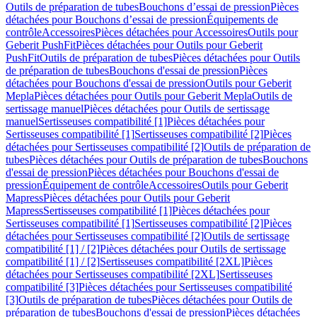
Outils de préparation de tubes
Bouchons d’essai de pression
Pièces
détachées pour Bouchons d’essai de pression
Équipements de
contrôle
Accessoires
Pièces détachées pour Accessoires
Outils pour
Geberit PushFit
Pièces détachées pour Outils pour Geberit
PushFit
Outils de préparation de tubes
Pièces détachées pour Outils
de préparation de tubes
Bouchons d'essai de pression
Pièces
détachées pour Bouchons d'essai de pression
Outils pour Geberit
Mepla
Pièces détachées pour Outils pour Geberit Mepla
Outils de
sertissage manuel
Pièces détachées pour Outils de sertissage
manuel
Sertisseuses compatibilité [1]
Pièces détachées pour
Sertisseuses compatibilité [1]
Sertisseuses compatibilité [2]
Pièces
détachées pour Sertisseuses compatibilité [2]
Outils de préparation de
tubes
Pièces détachées pour Outils de préparation de tubes
Bouchons
d'essai de pression
Pièces détachées pour Bouchons d'essai de
pression
Équipement de contrôle
Accessoires
Outils pour Geberit
Mapress
Pièces détachées pour Outils pour Geberit
Mapress
Sertisseuses compatibilité [1]
Pièces détachées pour
Sertisseuses compatibilité [1]
Sertisseuses compatibilité [2]
Pièces
détachées pour Sertisseuses compatibilité [2]
Outils de sertissage
compatibilité [1] / [2]
Pièces détachées pour Outils de sertissage
compatibilité [1] / [2]
Sertisseuses compatibilité [2XL]
Pièces
détachées pour Sertisseuses compatibilité [2XL]
Sertisseuses
compatibilité [3]
Pièces détachées pour Sertisseuses compatibilité
[3]
Outils de préparation de tubes
Pièces détachées pour Outils de
préparation de tubes
Bouchons d'essai de pression
Pièces détachées