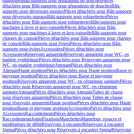
baignoires
Bâti-supports pour séparations de douches
Pièces
détachées pour Bâti-supports pour séparations de douches
Bâti-
supports pour déversoirs muraux
Pièces détachées pour Bâti-supports
pour déversoirs muraux
Bâti-supports pour robinetteries
Pièces
détachées pour Bâti-supports pour robinetteries
Bâti-supports pour
machines à laver et lave-vaisselle
Pièces détachées pour Bâti-
supports pour machines à laver et lave-vaisselle
Bâti-supports pour
charges de console
Pièces détachées pour Bâti-supports pour charges
de console
Bâti-supports pour éviers
Pièces détachées pour Bâti-
supports pour éviers
Accessoires
Pièces détachées pour
Accessoires
Réservoirs apparents
Réservoirs apparents pour WC, en
matière synthétique
Pièces détachées pour Réservoirs apparents pour
WC, en matière synthétique
Attenant
Pièces détachées pour
Attenant
Haute position
Pièces détachées pour Haute position
Basse et
moyenne position
Pièces détachées pour Basse et moyenne
position
Réservoirs apparents pour WC, en céramique sanitaire
Pièces
détachées pour Réservoirs apparents pour WC, en céramique
sanitaire
Attenant
Pièces détachées pour Attenant
Tubes de chasse
pour réservoirs apparents
Pièces détachées pour Tubes de chasse
pour réservoirs apparents
Haute position
Pièces détachées pour Haute
position
Basse et moyenne position
Accessoires
Pièces détachées pour
Accessoires
Raccordements
Pièces détachées pour
Raccordements
Joints
Fixations
Manchettes
Mamelons, rosaces et
modérateurs de débit
Réservoirs à encastrer
Réservoirs à encastrer
Sigma
Pièces détachées pour Réservoirs à encastrer Sigma
Réservoirs