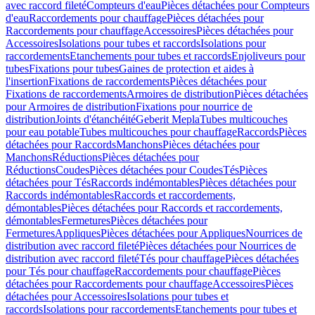
avec raccord fileté
Compteurs d'eau
Pièces détachées pour Compteurs
d'eau
Raccordements pour chauffage
Pièces détachées pour
Raccordements pour chauffage
Accessoires
Pièces détachées pour
Accessoires
Isolations pour tubes et raccords
Isolations pour
raccordements
Etanchements pour tubes et raccords
Enjoliveurs pour
tubes
Fixations pour tubes
Gaines de protection et aides à
l'insertion
Fixations de raccordements
Pièces détachées pour
Fixations de raccordements
Armoires de distribution
Pièces détachées
pour Armoires de distribution
Fixations pour nourrice de
distribution
Joints d'étanchéité
Geberit Mepla
Tubes multicouches
pour eau potable
Tubes multicouches pour chauffage
Raccords
Pièces
détachées pour Raccords
Manchons
Pièces détachées pour
Manchons
Réductions
Pièces détachées pour
Réductions
Coudes
Pièces détachées pour Coudes
Tés
Pièces
détachées pour Tés
Raccords indémontables
Pièces détachées pour
Raccords indémontables
Raccords et raccordements,
démontables
Pièces détachées pour Raccords et raccordements,
démontables
Fermetures
Pièces détachées pour
Fermetures
Appliques
Pièces détachées pour Appliques
Nourrices de
distribution avec raccord fileté
Pièces détachées pour Nourrices de
distribution avec raccord fileté
Tés pour chauffage
Pièces détachées
pour Tés pour chauffage
Raccordements pour chauffage
Pièces
détachées pour Raccordements pour chauffage
Accessoires
Pièces
détachées pour Accessoires
Isolations pour tubes et
raccords
Isolations pour raccordements
Etanchements pour tubes et