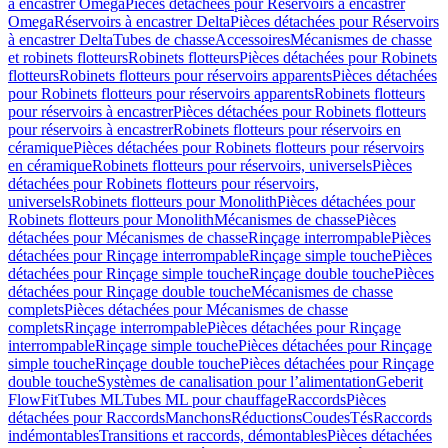
à encastrer Omega
Pièces détachées pour Réservoirs à encastrer
Omega
Réservoirs à encastrer Delta
Pièces détachées pour Réservoirs
à encastrer Delta
Tubes de chasse
Accessoires
Mécanismes de chasse
et robinets flotteurs
Robinets flotteurs
Pièces détachées pour Robinets
flotteurs
Robinets flotteurs pour réservoirs apparents
Pièces détachées
pour Robinets flotteurs pour réservoirs apparents
Robinets flotteurs
pour réservoirs à encastrer
Pièces détachées pour Robinets flotteurs
pour réservoirs à encastrer
Robinets flotteurs pour réservoirs en
céramique
Pièces détachées pour Robinets flotteurs pour réservoirs
en céramique
Robinets flotteurs pour réservoirs, universels
Pièces
détachées pour Robinets flotteurs pour réservoirs,
universels
Robinets flotteurs pour Monolith
Pièces détachées pour
Robinets flotteurs pour Monolith
Mécanismes de chasse
Pièces
détachées pour Mécanismes de chasse
Rinçage interrompable
Pièces
détachées pour Rinçage interrompable
Rinçage simple touche
Pièces
détachées pour Rinçage simple touche
Rinçage double touche
Pièces
détachées pour Rinçage double touche
Mécanismes de chasse
complets
Pièces détachées pour Mécanismes de chasse
complets
Rinçage interrompable
Pièces détachées pour Rinçage
interrompable
Rinçage simple touche
Pièces détachées pour Rinçage
simple touche
Rinçage double touche
Pièces détachées pour Rinçage
double touche
Systèmes de canalisation pour l’alimentation
Geberit
FlowFit
Tubes ML
Tubes ML pour chauffage
Raccords
Pièces
détachées pour Raccords
Manchons
Réductions
Coudes
Tés
Raccords
indémontables
Transitions et raccords, démontables
Pièces détachées