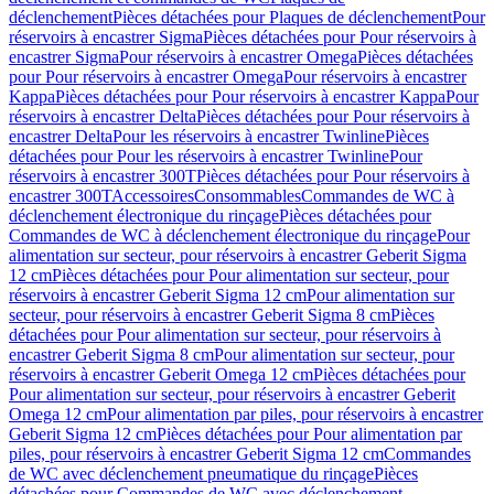
déclenchement
Pièces détachées pour Plaques de déclenchement
Pour
réservoirs à encastrer Sigma
Pièces détachées pour Pour réservoirs à
encastrer Sigma
Pour réservoirs à encastrer Omega
Pièces détachées
pour Pour réservoirs à encastrer Omega
Pour réservoirs à encastrer
Kappa
Pièces détachées pour Pour réservoirs à encastrer Kappa
Pour
réservoirs à encastrer Delta
Pièces détachées pour Pour réservoirs à
encastrer Delta
Pour les réservoirs à encastrer Twinline
Pièces
détachées pour Pour les réservoirs à encastrer Twinline
Pour
réservoirs à encastrer 300T
Pièces détachées pour Pour réservoirs à
encastrer 300T
Accessoires
Consommables
Commandes de WC à
déclenchement électronique du rinçage
Pièces détachées pour
Commandes de WC à déclenchement électronique du rinçage
Pour
alimentation sur secteur, pour réservoirs à encastrer Geberit Sigma
12 cm
Pièces détachées pour Pour alimentation sur secteur, pour
réservoirs à encastrer Geberit Sigma 12 cm
Pour alimentation sur
secteur, pour réservoirs à encastrer Geberit Sigma 8 cm
Pièces
détachées pour Pour alimentation sur secteur, pour réservoirs à
encastrer Geberit Sigma 8 cm
Pour alimentation sur secteur, pour
réservoirs à encastrer Geberit Omega 12 cm
Pièces détachées pour
Pour alimentation sur secteur, pour réservoirs à encastrer Geberit
Omega 12 cm
Pour alimentation par piles, pour réservoirs à encastrer
Geberit Sigma 12 cm
Pièces détachées pour Pour alimentation par
piles, pour réservoirs à encastrer Geberit Sigma 12 cm
Commandes
de WC avec déclenchement pneumatique du rinçage
Pièces
détachées pour Commandes de WC avec déclenchement