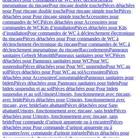
pneumatique du rinçage
Pour rinçage double touche
Pièces détachées
pour Pour rinçage double touche
Pour rinçage simple touche
Pièces
détachées pour Pour rinçage simple touche
Accessoires pour
commandes de WC
Pièces détachées pour Accessoires pour
commandes de WC
Kits d’installation
Pièces détachées pour Kits
d’installation
Pour commandes de WC à déclenchement électronique
du rinçage
Pièces détachées pour Pour commandes de WC à
déclenchement électronique du rinçage
Pour commandes de WC à
déclenchement pneumatique du rinçage
Raccordements
Panneaux
sanitaires Geberit Monolith
Panneaux sanitaires pour WC
Pièces
détachées pour Panneaux sanitaires pour WC
Pour WC
suspendus
Pièces détachées pour Pour WC suspendus
Pour WC au
sol
Pièces détachées pour Pour WC au sol
Accessoires
Pièces
détachées pour Accessoires
Consommables
Panneaux sanitaires pour
bidets
Pièces détachées pour Panneaux sanitaires pour bidets
Pour
bidets suspendus et au sol
Pièces détachées pour Pour bidets
suspendus et au sol
Urinoirs
Urinoirs, fonctionnement avec rinçage,
avec bride
Pièces détachées pour Urinoirs, fonctionnement avec
rinçage, avec bride
Sans abattant
Pièces détachées pour Sans
abattant
Urinoirs, fonctionnement avec rinçage, sans bride
Pièces
détachées pour Urinoirs, fonctionnement avec rinçage, sans
bride
Pour commande d’urinoir apparente ou à encastrer
Pièces
détachées pour Pour commande d’urinoir apparente ou à
encastrer
Avec commande d'urinoir intégrée
Pièces détachées pour