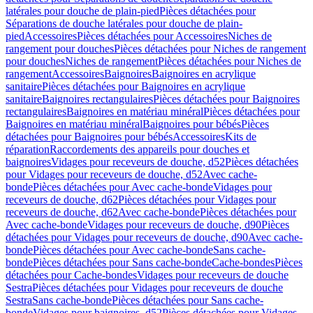
latérales pour douche de plain-pied
Pièces détachées pour
Séparations de douche latérales pour douche de plain-
pied
Accessoires
Pièces détachées pour Accessoires
Niches de
rangement pour douches
Pièces détachées pour Niches de rangement
pour douches
Niches de rangement
Pièces détachées pour Niches de
rangement
Accessoires
Baignoires
Baignoires en acrylique
sanitaire
Pièces détachées pour Baignoires en acrylique
sanitaire
Baignoires rectangulaires
Pièces détachées pour Baignoires
rectangulaires
Baignoires en matériau minéral
Pièces détachées pour
Baignoires en matériau minéral
Baignoires pour bébés
Pièces
détachées pour Baignoires pour bébés
Accessoires
Kits de
réparation
Raccordements des appareils pour douches et
baignoires
Vidages pour receveurs de douche, d52
Pièces détachées
pour Vidages pour receveurs de douche, d52
Avec cache-
bonde
Pièces détachées pour Avec cache-bonde
Vidages pour
receveurs de douche, d62
Pièces détachées pour Vidages pour
receveurs de douche, d62
Avec cache-bonde
Pièces détachées pour
Avec cache-bonde
Vidages pour receveurs de douche, d90
Pièces
détachées pour Vidages pour receveurs de douche, d90
Avec cache-
bonde
Pièces détachées pour Avec cache-bonde
Sans cache-
bonde
Pièces détachées pour Sans cache-bonde
Cache-bondes
Pièces
détachées pour Cache-bondes
Vidages pour receveurs de douche
Sestra
Pièces détachées pour Vidages pour receveurs de douche
Sestra
Sans cache-bonde
Pièces détachées pour Sans cache-
bonde
Vidages pour baignoires, d52
Pièces détachées pour Vidages