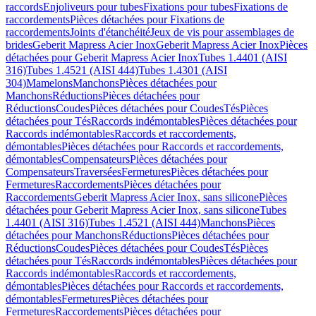
raccords
Enjoliveurs pour tubes
Fixations pour tubes
Fixations de
raccordements
Pièces détachées pour Fixations de
raccordements
Joints d'étanchéité
Jeux de vis pour assemblages de
brides
Geberit Mapress Acier Inox
Geberit Mapress Acier Inox
Pièces
détachées pour Geberit Mapress Acier Inox
Tubes 1.4401 (AISI
316)
Tubes 1.4521 (AISI 444)
Tubes 1.4301 (AISI
304)
Mamelons
Manchons
Pièces détachées pour
Manchons
Réductions
Pièces détachées pour
Réductions
Coudes
Pièces détachées pour Coudes
Tés
Pièces
détachées pour Tés
Raccords indémontables
Pièces détachées pour
Raccords indémontables
Raccords et raccordements,
démontables
Pièces détachées pour Raccords et raccordements,
démontables
Compensateurs
Pièces détachées pour
Compensateurs
Traversées
Fermetures
Pièces détachées pour
Fermetures
Raccordements
Pièces détachées pour
Raccordements
Geberit Mapress Acier Inox, sans silicone
Pièces
détachées pour Geberit Mapress Acier Inox, sans silicone
Tubes
1.4401 (AISI 316)
Tubes 1.4521 (AISI 444)
Manchons
Pièces
détachées pour Manchons
Réductions
Pièces détachées pour
Réductions
Coudes
Pièces détachées pour Coudes
Tés
Pièces
détachées pour Tés
Raccords indémontables
Pièces détachées pour
Raccords indémontables
Raccords et raccordements,
démontables
Pièces détachées pour Raccords et raccordements,
démontables
Fermetures
Pièces détachées pour
Fermetures
Raccordements
Pièces détachées pour