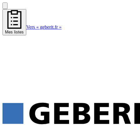
Vers « geberit.fr »
Mes listes