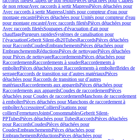
raccords filetés
Clapets de non retour
Pièces détachées pour Clapets
de non retour
Avec raccords à sertir Mapress
Pièces détachées pour
Avec raccords à sertir Mapress
Unités pour compteur d'eau pour
montage encastré
Pièces détachées pour Unités pour compteur d'eau
pour montage encastré
Avec raccords filetés
Pièces détachées pour
Avec raccords filetés
Soupapes d'évacuation d'air pour
chauffage
Purgeurs rapides
Systèmes de canalisation pour
l’évacuation
Geberit Silent-db20
Tubes
Raccords
Pièces détachées
pour Raccords
Coudes
Embranchements
Pièces détachées pour
Embranchements
Réductions
Pièces de nettoyage
Pièces détachées
pour Pièces de nettoyage
Raccordements
Pièces détachées pour
Raccordements
Raccordements à souder
Raccordements à
emboîter
Pièces détachées pour Raccordements à emboîter
Brides de
serrage
Raccords de transition sur d’autres matériaux
Pièces
détachées pour Raccords de transition sur d’autres
matériaux
Raccordements aux appareils
Pièces détachées pour
Raccordements aux appareils
Coudes de raccordement
Pièces
détachées pour Coudes de raccordement
Manchons de raccordement
à emboîter
Pièces détachées pour Manchons de raccordement à
emboîter
Accessoires
Colliers
Fixations pour
colliers
Fermetures
Joints
Consommables
Geberit Silent-
PP
Tubes
Pièces détachées pour Tubes
Raccords
Pièces détachées
pour Raccords
Coudes
Pièces détachées pour
Coudes
Embranchements
Pièces détachées pour
Embranchements
Réductions
Pièces détachées pour