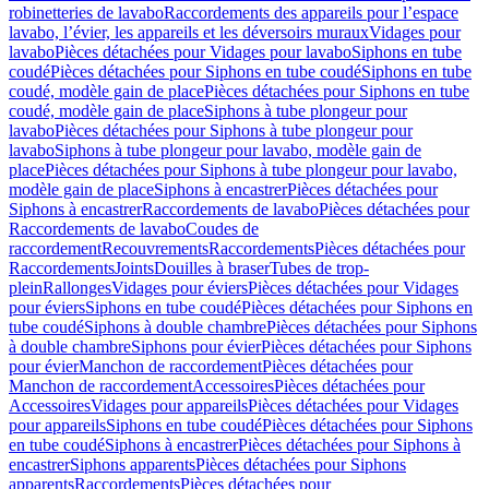
robinetteries de lavabo
Raccordements des appareils pour l’espace
lavabo, l’évier, les appareils et les déversoirs muraux
Vidages pour
lavabo
Pièces détachées pour Vidages pour lavabo
Siphons en tube
coudé
Pièces détachées pour Siphons en tube coudé
Siphons en tube
coudé, modèle gain de place
Pièces détachées pour Siphons en tube
coudé, modèle gain de place
Siphons à tube plongeur pour
lavabo
Pièces détachées pour Siphons à tube plongeur pour
lavabo
Siphons à tube plongeur pour lavabo, modèle gain de
place
Pièces détachées pour Siphons à tube plongeur pour lavabo,
modèle gain de place
Siphons à encastrer
Pièces détachées pour
Siphons à encastrer
Raccordements de lavabo
Pièces détachées pour
Raccordements de lavabo
Coudes de
raccordement
Recouvrements
Raccordements
Pièces détachées pour
Raccordements
Joints
Douilles à braser
Tubes de trop-
plein
Rallonges
Vidages pour éviers
Pièces détachées pour Vidages
pour éviers
Siphons en tube coudé
Pièces détachées pour Siphons en
tube coudé
Siphons à double chambre
Pièces détachées pour Siphons
à double chambre
Siphons pour évier
Pièces détachées pour Siphons
pour évier
Manchon de raccordement
Pièces détachées pour
Manchon de raccordement
Accessoires
Pièces détachées pour
Accessoires
Vidages pour appareils
Pièces détachées pour Vidages
pour appareils
Siphons en tube coudé
Pièces détachées pour Siphons
en tube coudé
Siphons à encastrer
Pièces détachées pour Siphons à
encastrer
Siphons apparents
Pièces détachées pour Siphons
apparents
Raccordements
Pièces détachées pour