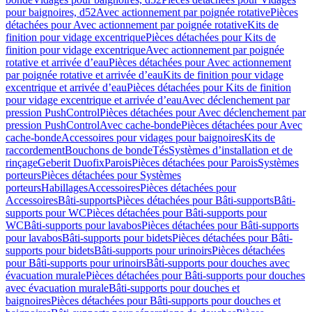
pour baignoires, d52
Avec actionnement par poignée rotative
Pièces
détachées pour Avec actionnement par poignée rotative
Kits de
finition pour vidage excentrique
Pièces détachées pour Kits de
finition pour vidage excentrique
Avec actionnement par poignée
rotative et arrivée d’eau
Pièces détachées pour Avec actionnement
par poignée rotative et arrivée d’eau
Kits de finition pour vidage
excentrique et arrivée d’eau
Pièces détachées pour Kits de finition
pour vidage excentrique et arrivée d’eau
Avec déclenchement par
pression PushControl
Pièces détachées pour Avec déclenchement par
pression PushControl
Avec cache-bonde
Pièces détachées pour Avec
cache-bonde
Accessoires pour vidages pour baignoires
Kits de
raccordement
Bouchons de bonde
Tés
Systèmes d’installation et de
rinçage
Geberit Duofix
Parois
Pièces détachées pour Parois
Systèmes
porteurs
Pièces détachées pour Systèmes
porteurs
Habillages
Accessoires
Pièces détachées pour
Accessoires
Bâti-supports
Pièces détachées pour Bâti-supports
Bâti-
supports pour WC
Pièces détachées pour Bâti-supports pour
WC
Bâti-supports pour lavabos
Pièces détachées pour Bâti-supports
pour lavabos
Bâti-supports pour bidets
Pièces détachées pour Bâti-
supports pour bidets
Bâti-supports pour urinoirs
Pièces détachées
pour Bâti-supports pour urinoirs
Bâti-supports pour douches avec
évacuation murale
Pièces détachées pour Bâti-supports pour douches
avec évacuation murale
Bâti-supports pour douches et
baignoires
Pièces détachées pour Bâti-supports pour douches et