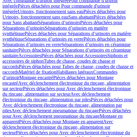
Avec commande d'urinoir intégrée
Pour commande d'urinoir
intégrée
Pièces détachées pour Pour commande d'urinoir
intégrée
Urinoirs, fonctionnement sans eau
Pièces détachées pour
Urinoirs, fonctionnement sans eau
Sans abattant
Pièces détachées
pour Sans abattant
Séparations d’urinoirs
Pièces détachées pour
Séparations d’urinoirs
Séparations d’urinoirs en matière
synthétique
Pièces détachées pour Séparations d’urinoirs en matière
synthétique
Séparations d’urinoirs en verre
Pièces détachées pour
Séparations d’urinoirs en verre
Séparations d’urinoirs en céramique
sanitaire
Pièces détachées pour Séparations d’urinoirs en céramique
sanitaire
Accessoires
Pièces détachées pour Accessoires
Siphons et
accessoires de siphon
Tubes de chasse, coudes de chasse et
raccords
Pièces détachées pour Tubes de chasse, coudes de chasse et
raccords
Matériel de fixation
Habillages latéraux
Commandes
dʼurinoir
Montage encastré
Pièces détachées pour Montage
encastré
Avec déclenchement électronique du rinçage, alimentation
sur secteur
Pièces détachées pour Avec déclenchement électronique
du rinçage, alimentation sur secteur
Avec déclenchement
électronique du rinçage, alimentation par piles
Pièces détachées pour
Avec déclenchement électronique du rinçage, alimentation par
piles
Avec déclenchement pneumatique du rinçage
Pièces détachées
pour Avec déclenchement pneumatique du rinçage
Montage en
apparent
Pièces détachées pour Montage en apparent
Avec
déclenchement électronique du rinçage, alimentation sur
secteur
Pièces détachées pour Avec déclenchement électronique du