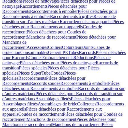
Réductions
Pièces de nettoyage
Pièces détachées pour Pièces de
nettoyage
Raccordements
Pièces détachées pour
Raccordements
Raccordements à emboîter
Pièces détachées pour
Raccordements à emboîter
Raccordements à griffes
Raccords de
transition sur d’autres matériaux
Raccordements aux appareils
Pièces
détachées pour Raccordements aux appareils
Coudes de
raccordement
Pièces détachées pour Coudes de
raccordement
Manchons de raccordement
Pièces détachées pour
Manchons de
raccordement
Accessoires
Colliers
Obturateurs
Joints
Capes de
protection
Consommables
Geberit PE
Tubes
Raccords
Pièces détachées
pour Raccords
Coudes
Embranchements
Réductions
Pièces de
nettoyage
Pièces détachées pour Pièces de nettoyage
Raccords de
transition
Pièces spéciales
Pièces détachées pour Pièces
spéciales
Pièces SuperTube
Coudes
Pièces
spéciales
Raccordements
Pièces détachées pour
Raccordements
Raccords soudés
Raccordements à emboîter
Pièces
détachées pour Raccordements à emboîter
Raccords de transition sur
d’autres matériaux
Pièces détachées pour Raccords de transition sur
d’autres matériaux
Assemblages filetés
Pièces détachées pour
Assemblages filetés
Assemblages de bride
Collerettes
Raccordements
aux appareils
Pièces détachées pour Raccordements aux
appareils
Coudes de raccordement
Pièces détachées pour Coudes de
raccordement
Manchons de raccordement
Pièces détachées pour
Manchons de raccordement
Manchons de raccordement
Pièces