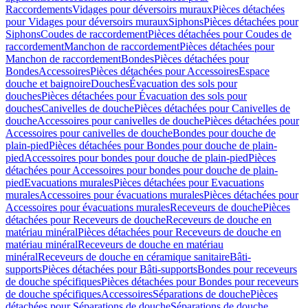
Raccordements
Vidages pour déversoirs muraux
Pièces détachées
pour Vidages pour déversoirs muraux
Siphons
Pièces détachées pour
Siphons
Coudes de raccordement
Pièces détachées pour Coudes de
raccordement
Manchon de raccordement
Pièces détachées pour
Manchon de raccordement
Bondes
Pièces détachées pour
Bondes
Accessoires
Pièces détachées pour Accessoires
Espace
douche et baignoire
Douches
Évacuation des sols pour
douches
Pièces détachées pour Évacuation des sols pour
douches
Canivelles de douche
Pièces détachées pour Canivelles de
douche
Accessoires pour canivelles de douche
Pièces détachées pour
Accessoires pour canivelles de douche
Bondes pour douche de
plain-pied
Pièces détachées pour Bondes pour douche de plain-
pied
Accessoires pour bondes pour douche de plain-pied
Pièces
détachées pour Accessoires pour bondes pour douche de plain-
pied
Evacuations murales
Pièces détachées pour Evacuations
murales
Accessoires pour évacuations murales
Pièces détachées pour
Accessoires pour évacuations murales
Receveurs de douche
Pièces
détachées pour Receveurs de douche
Receveurs de douche en
matériau minéral
Pièces détachées pour Receveurs de douche en
matériau minéral
Receveurs de douche en matériau
minéral
Receveurs de douche en céramique sanitaire
Bâti-
supports
Pièces détachées pour Bâti-supports
Bondes pour receveurs
de douche spécifiques
Pièces détachées pour Bondes pour receveurs
de douche spécifiques
Accessoires
Séparations de douche
Pièces
détachées pour Séparations de douche
Séparations de douche