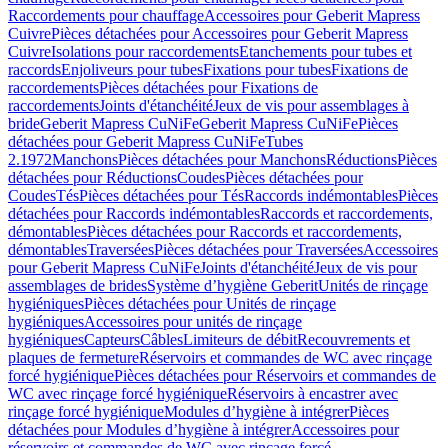
Raccordements pour chauffage
Accessoires pour Geberit Mapress
Cuivre
Pièces détachées pour Accessoires pour Geberit Mapress
Cuivre
Isolations pour raccordements
Etanchements pour tubes et
raccords
Enjoliveurs pour tubes
Fixations pour tubes
Fixations de
raccordements
Pièces détachées pour Fixations de
raccordements
Joints d'étanchéité
Jeux de vis pour assemblages à
bride
Geberit Mapress CuNiFe
Geberit Mapress CuNiFe
Pièces
détachées pour Geberit Mapress CuNiFe
Tubes
2.1972
Manchons
Pièces détachées pour Manchons
Réductions
Pièces
détachées pour Réductions
Coudes
Pièces détachées pour
Coudes
Tés
Pièces détachées pour Tés
Raccords indémontables
Pièces
détachées pour Raccords indémontables
Raccords et raccordements,
démontables
Pièces détachées pour Raccords et raccordements,
démontables
Traversées
Pièces détachées pour Traversées
Accessoires
pour Geberit Mapress CuNiFe
Joints d'étanchéité
Jeux de vis pour
assemblages de brides
Système d’hygiène Geberit
Unités de rinçage
hygiéniques
Pièces détachées pour Unités de rinçage
hygiéniques
Accessoires pour unités de rinçage
hygiéniques
Capteurs
Câbles
Limiteurs de débit
Recouvrements et
plaques de fermeture
Réservoirs et commandes de WC avec rinçage
forcé hygiénique
Pièces détachées pour Réservoirs et commandes de
WC avec rinçage forcé hygiénique
Réservoirs à encastrer avec
rinçage forcé hygiénique
Modules d’hygiène à intégrer
Pièces
détachées pour Modules d’hygiène à intégrer
Accessoires pour
réservoirs et commandes de WC avec rinçage forcé