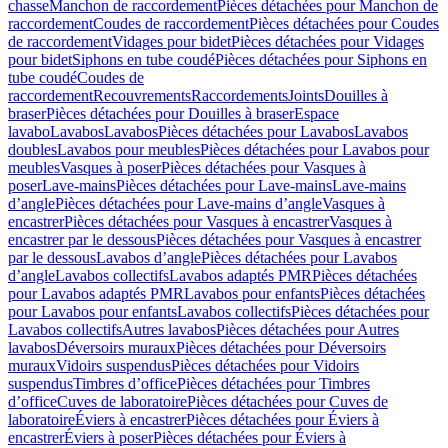
chasse
Manchon de raccordement
Pièces détachées pour Manchon de
raccordement
Coudes de raccordement
Pièces détachées pour Coudes
de raccordement
Vidages pour bidet
Pièces détachées pour Vidages
pour bidet
Siphons en tube coudé
Pièces détachées pour Siphons en
tube coudé
Coudes de
raccordement
Recouvrements
Raccordements
Joints
Douilles à
braser
Pièces détachées pour Douilles à braser
Espace
lavabo
Lavabos
Lavabos
Pièces détachées pour Lavabos
Lavabos
doubles
Lavabos pour meubles
Pièces détachées pour Lavabos pour
meubles
Vasques à poser
Pièces détachées pour Vasques à
poser
Lave-mains
Pièces détachées pour Lave-mains
Lave-mains
d’angle
Pièces détachées pour Lave-mains d’angle
Vasques à
encastrer
Pièces détachées pour Vasques à encastrer
Vasques à
encastrer par le dessous
Pièces détachées pour Vasques à encastrer
par le dessous
Lavabos d’angle
Pièces détachées pour Lavabos
d’angle
Lavabos collectifs
Lavabos adaptés PMR
Pièces détachées
pour Lavabos adaptés PMR
Lavabos pour enfants
Pièces détachées
pour Lavabos pour enfants
Lavabos collectifs
Pièces détachées pour
Lavabos collectifs
Autres lavabos
Pièces détachées pour Autres
lavabos
Déversoirs muraux
Pièces détachées pour Déversoirs
muraux
Vidoirs suspendus
Pièces détachées pour Vidoirs
suspendus
Timbres dʼoffice
Pièces détachées pour Timbres
dʼoffice
Cuves de laboratoire
Pièces détachées pour Cuves de
laboratoire
Éviers à encastrer
Pièces détachées pour Éviers à
encastrer
Éviers à poser
Pièces détachées pour Éviers à