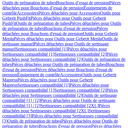
Outils de préparation de tubes
Bouchons d’essai de pression
Pièces
détachées pour Bouchons d’essai de pression
Équipements de
contrôle
Accessoires
Pièces détachées pour Accessoires
Outils pour
Geberit PushFit
Pièces détachées pour Outils pour Geberit
PushFit
Outils de préparation de tubes
Pièces détachées pour Outils
de préparation de tubes
Bouchons d'essai de pression
Pièces
détachées pour Bouchons d'essai de pression
Outils pour Geberit
Mepla
Pièces détachées pour Outils pour Geberit Mepla
Outils de
sertissage manuel
Pièces détachées pour Outils de sertissage
manuel
Sertisseuses compatibilité [1]
Pièces détachées pour
Sertisseuses compatibilité [1]
Sertisseuses compatibilité [2]
Pièces
détachées pour Sertisseuses compatibilité [2]
Outils de préparation de
tubes
Pièces détachées pour Outils de préparation de tubes
Bouchons
d'essai de pression
Pièces détachées pour Bouchons d'essai de
pression
Équipement de contrôle
Accessoires
Outils pour Geberit
Mapress
Pièces détachées pour Outils pour Geberit
Mapress
Sertisseuses compatibilité [1]
Pièces détachées pour
Sertisseuses compatibilité [1]
Sertisseuses compatibilité [2]
Pièces
détachées pour Sertisseuses compatibilité [2]
Outils de sertissage
compatibilité [1] / [2]
Pièces détachées pour Outils de sertissage
compatibilité [1] / [2]
Sertisseuses compatibilité [2XL]
Pièces
détachées pour Sertisseuses compatibilité [2XL]
Sertisseuses
compatibilité [3]
Pièces détachées pour Sertisseuses compatibilité
[3]
Outils de préparation de tubes
Pièces détachées pour Outils de
préparation de tubes
Bouchons d'essai de pression
Pièces détachées