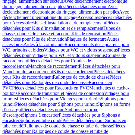
rinçage, alimentation sur secteur
Avec déclenchement électronique
du rinçage, alimentation par piles
Pièces détachées pour Avec
déclenchement électronique du rinçage, alimentation par piles
Avec
déclenchement pneumatique du rinçage
Accessoires
Pièces détachées
pour Accessoires
Kits d’installation et de remplacement
Pièces
détachées pour Kits d’installation et de remplacement
Tubes de
chasse, coudes de chasse et raccords
Kits de rénovation
Pièces
détachées pour Kits de rénovation
Plaques de fermeture
Autres
accessoires
Aides à la commande
Raccordements des appareils pour
WC, urinoirs et bidets
Vidages pour WC et vidoirs suspendus
Pièces
détachées pour Vidages pour WC et vidoirs suspendus
Coudes de
raccordement
Pièces détachées pour Coudes de
raccordement
Manchon de raccordement
Pièces détachées pour
Manchon de raccordement
Kits de raccordement
Pièces détachées
pour Kits de raccordement
Rallonges de coude de chasse
Pièces
détachées pour Rallonges de coude de chasse
Raccords en
PVC
Pièces détachées pour Raccords en PVC
Manchettes et cache-
boulons
Raccords de transition et pièces de connexion
Vidages pour
urinoirs
Pièces détachées pour Vidages pour urinoirs
Siphons pour
urinoir
Pièces détachées pour Siphons pour urinoir
Siphons en forme
d’escargot
Pièces détachées pour Siphons en forme
d’escargot
Siphons à encastrer
Pièces détachées pour Siphons à
encastrer
Siphons en tube coudé
Pièces détachées pour Siphons en
tube coudé
Rallonges de coude de chasse et tube de chasse
Pièces
détachées pour Rallonges de coude de chasse et tube de