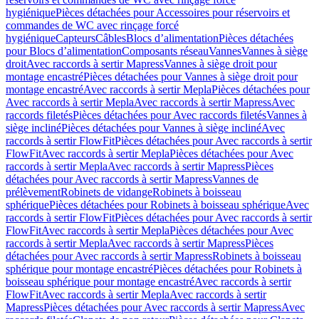
hygiénique
Pièces détachées pour Accessoires pour réservoirs et
commandes de WC avec rinçage forcé
hygiénique
Capteurs
Câbles
Blocs d’alimentation
Pièces détachées
pour Blocs d’alimentation
Composants réseau
Vannes
Vannes à siège
droit
Avec raccords à sertir Mapress
Vannes à siège droit pour
montage encastré
Pièces détachées pour Vannes à siège droit pour
montage encastré
Avec raccords à sertir Mepla
Pièces détachées pour
Avec raccords à sertir Mepla
Avec raccords à sertir Mapress
Avec
raccords filetés
Pièces détachées pour Avec raccords filetés
Vannes à
siège incliné
Pièces détachées pour Vannes à siège incliné
Avec
raccords à sertir FlowFit
Pièces détachées pour Avec raccords à sertir
FlowFit
Avec raccords à sertir Mepla
Pièces détachées pour Avec
raccords à sertir Mepla
Avec raccords à sertir Mapress
Pièces
détachées pour Avec raccords à sertir Mapress
Vannes de
prélèvement
Robinets de vidange
Robinets à boisseau
sphérique
Pièces détachées pour Robinets à boisseau sphérique
Avec
raccords à sertir FlowFit
Pièces détachées pour Avec raccords à sertir
FlowFit
Avec raccords à sertir Mepla
Pièces détachées pour Avec
raccords à sertir Mepla
Avec raccords à sertir Mapress
Pièces
détachées pour Avec raccords à sertir Mapress
Robinets à boisseau
sphérique pour montage encastré
Pièces détachées pour Robinets à
boisseau sphérique pour montage encastré
Avec raccords à sertir
FlowFit
Avec raccords à sertir Mepla
Avec raccords à sertir
Mapress
Pièces détachées pour Avec raccords à sertir Mapress
Avec