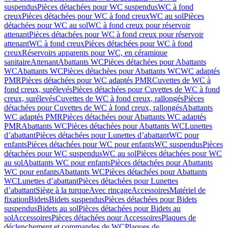
suspendus
Pièces détachées pour WC suspendus
WC à fond
creux
Pièces détachées pour WC à fond creux
WC au sol
Pièces
détachées pour WC au sol
WC à fond creux pour réservoir
attenant
Pièces détachées pour WC à fond creux pour réservoir
attenant
WC à fond creux
Pièces détachées pour WC à fond
creux
Réservoirs apparents pour WC, en céramique
sanitaire
Attenant
Abattants WC
Pièces détachées pour Abattants
WC
Abattants WC
Pièces détachées pour Abattants WC
WC adaptés
PMR
Pièces détachées pour WC adaptés PMR
Cuvettes de WC à
fond creux, surélevés
Pièces détachées pour Cuvettes de WC à fond
creux, surélevés
Cuvettes de WC à fond creux, rallongés
Pièces
détachées pour Cuvettes de WC à fond creux, rallongés
Abattants
WC adaptés PMR
Pièces détachées pour Abattants WC adaptés
PMR
Abattants WC
Pièces détachées pour Abattants WC
Lunettes
d’abattant
Pièces détachées pour Lunettes d’abattant
WC pour
enfants
Pièces détachées pour WC pour enfants
WC suspendus
Pièces
détachées pour WC suspendus
WC au sol
Pièces détachées pour WC
au sol
Abattants WC pour enfants
Pièces détachées pour Abattants
WC pour enfants
Abattants WC
Pièces détachées pour Abattants
WC
Lunettes d’abattant
Pièces détachées pour Lunettes
d’abattant
Siège à la turque
Avec rinçage
Accessoires
Matériel de
fixation
Bidets
Bidets suspendus
Pièces détachées pour Bidets
suspendus
Bidets au sol
Pièces détachées pour Bidets au
sol
Accessoires
Pièces détachées pour Accessoires
Plaques de
déclenchement et commandes de WC
Plaques de