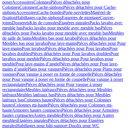
poser
Accessoires
Colonnes
Pièces détachées pour
Colonnes
Colonnes
Cache-siphons
Pièces détachées pour Cache-
siphons
Accessoires
Cache-bondes
Porte-serviettes
Matériel de
fixation
Habillages cache-siphons
Equerres de montage
Couvre-
joints
Dosserets
Kits de consoles
Étagères murales
Packs lavabo avec
meuble bas
Packs lavabo pour meuble avec meuble bas
Pièces
détachées pour Packs lavabo pour meuble avec meuble bas
Meubles
de salle de bains
Meubles bas pour lavabo
Pièces détachées pour
Meubles bas pour lavabo
Pour lave-mains
Pièces détachées pour Pour
lave-mains
Pour lavabos
Pièces détachées pour Pour lavabos
Pour
lavabos doubles
Pièces détachées pour Pour lavabos doubles
Pour
lavabos pour meuble
Pièces détachées pour Pour lavabos pour
meuble
Pour lave-mains d’angle
Pièces détachées pour Pour lave-
mains d’angle
Plans pour vasques
Pièces détachées pour Plans pour
vasques
Pour vasque à poser en forme de coupelle
Pièces détachées
pour Pour vasque à poser en forme de coupelle
Pour vasque à poser
rectangulaire
Pièces détachées pour Pour vasque à poser
rectangulaire
Meubles latéraux
Pièces détachées pour Meubles
latéraux
Meubles latéraux bas
Pièces détachées pour Meubles
latéraux bas
Colonnes hautes
Pièces détachées pour Colonnes
hautes
Colonnes mi-haute
Pièces détachées pour Colonnes mi-
haute
Armoires hautes compactes
Pièces détachées pour Armoires
hautes compactes
Autres meubles
Pièces détachées pour Autres
meubles
Étagères murales
Pièces détachées pour Étagères
murales
Habillages pour bâti-support Duofix pour WC