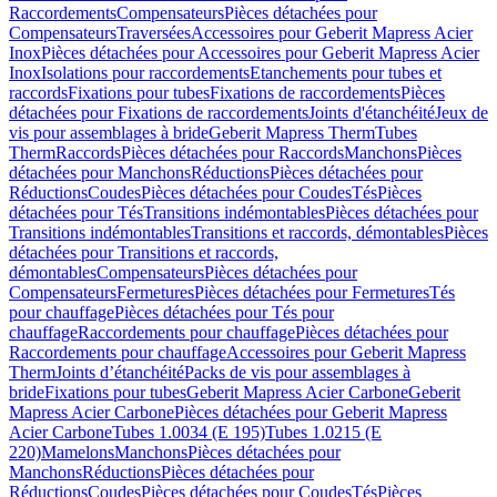
Raccordements
Compensateurs
Pièces détachées pour
Compensateurs
Traversées
Accessoires pour Geberit Mapress Acier
Inox
Pièces détachées pour Accessoires pour Geberit Mapress Acier
Inox
Isolations pour raccordements
Etanchements pour tubes et
raccords
Fixations pour tubes
Fixations de raccordements
Pièces
détachées pour Fixations de raccordements
Joints d'étanchéité
Jeux de
vis pour assemblages à bride
Geberit Mapress Therm
Tubes
Therm
Raccords
Pièces détachées pour Raccords
Manchons
Pièces
détachées pour Manchons
Réductions
Pièces détachées pour
Réductions
Coudes
Pièces détachées pour Coudes
Tés
Pièces
détachées pour Tés
Transitions indémontables
Pièces détachées pour
Transitions indémontables
Transitions et raccords, démontables
Pièces
détachées pour Transitions et raccords,
démontables
Compensateurs
Pièces détachées pour
Compensateurs
Fermetures
Pièces détachées pour Fermetures
Tés
pour chauffage
Pièces détachées pour Tés pour
chauffage
Raccordements pour chauffage
Pièces détachées pour
Raccordements pour chauffage
Accessoires pour Geberit Mapress
Therm
Joints d’étanchéité
Packs de vis pour assemblages à
bride
Fixations pour tubes
Geberit Mapress Acier Carbone
Geberit
Mapress Acier Carbone
Pièces détachées pour Geberit Mapress
Acier Carbone
Tubes 1.0034 (E 195)
Tubes 1.0215 (E
220)
Mamelons
Manchons
Pièces détachées pour
Manchons
Réductions
Pièces détachées pour
Réductions
Coudes
Pièces détachées pour Coudes
Tés
Pièces