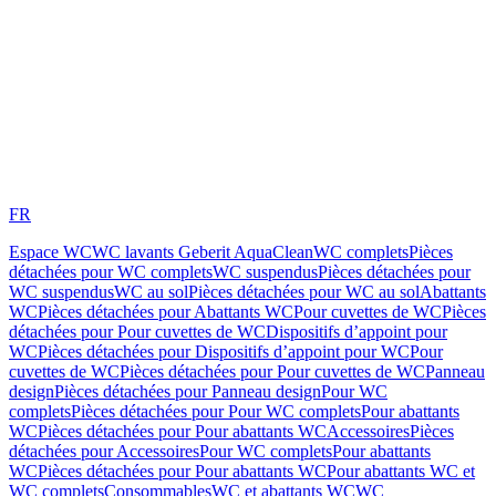
FR
Espace WC
WC lavants Geberit AquaClean
WC complets
Pièces
détachées pour WC complets
WC suspendus
Pièces détachées pour
WC suspendus
WC au sol
Pièces détachées pour WC au sol
Abattants
WC
Pièces détachées pour Abattants WC
Pour cuvettes de WC
Pièces
détachées pour Pour cuvettes de WC
Dispositifs d’appoint pour
WC
Pièces détachées pour Dispositifs d’appoint pour WC
Pour
cuvettes de WC
Pièces détachées pour Pour cuvettes de WC
Panneau
design
Pièces détachées pour Panneau design
Pour WC
complets
Pièces détachées pour Pour WC complets
Pour abattants
WC
Pièces détachées pour Pour abattants WC
Accessoires
Pièces
détachées pour Accessoires
Pour WC complets
Pour abattants
WC
Pièces détachées pour Pour abattants WC
Pour abattants WC et
WC complets
Consommables
WC et abattants WC
WC