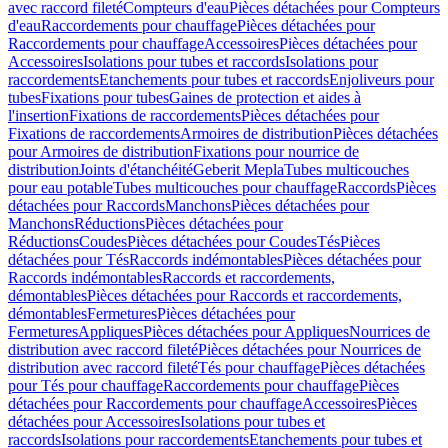
avec raccord fileté
Compteurs d'eau
Pièces détachées pour Compteurs
d'eau
Raccordements pour chauffage
Pièces détachées pour
Raccordements pour chauffage
Accessoires
Pièces détachées pour
Accessoires
Isolations pour tubes et raccords
Isolations pour
raccordements
Etanchements pour tubes et raccords
Enjoliveurs pour
tubes
Fixations pour tubes
Gaines de protection et aides à
l'insertion
Fixations de raccordements
Pièces détachées pour
Fixations de raccordements
Armoires de distribution
Pièces détachées
pour Armoires de distribution
Fixations pour nourrice de
distribution
Joints d'étanchéité
Geberit Mepla
Tubes multicouches
pour eau potable
Tubes multicouches pour chauffage
Raccords
Pièces
détachées pour Raccords
Manchons
Pièces détachées pour
Manchons
Réductions
Pièces détachées pour
Réductions
Coudes
Pièces détachées pour Coudes
Tés
Pièces
détachées pour Tés
Raccords indémontables
Pièces détachées pour
Raccords indémontables
Raccords et raccordements,
démontables
Pièces détachées pour Raccords et raccordements,
démontables
Fermetures
Pièces détachées pour
Fermetures
Appliques
Pièces détachées pour Appliques
Nourrices de
distribution avec raccord fileté
Pièces détachées pour Nourrices de
distribution avec raccord fileté
Tés pour chauffage
Pièces détachées
pour Tés pour chauffage
Raccordements pour chauffage
Pièces
détachées pour Raccordements pour chauffage
Accessoires
Pièces
détachées pour Accessoires
Isolations pour tubes et
raccords
Isolations pour raccordements
Etanchements pour tubes et