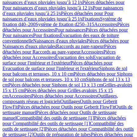
naissances d’eaux pluviales jusqu’à 12 l/s
Pièces détachées pour
Pour naissances d’eaux pluviales jusqu’à 12 l/s
Pour naissances
d’eaux pluviales jusqu’à 25 l/s
Pièces détachées pour Pour
naissances d’eaux pluviales jusqu’à 25 l/s
Fixations
Système de
fixation d40–200
Système de fixation d250–315
Accessoires
Pièces
détachées pour Accessoires
Pour naissances
Pièces détachées pour
Pour naissances
Pour fixations
Évacuation des eaux de toiture
conventionnelle
Naissances d'eaux pluviales
Pièces détachées pour
Naissances d'eaux pluviales
Raccords au pare-vapeur
Pièces
détachées pour Raccords au pare-vapeur
Accessoires
Pièces
détachées pour Accessoires
Évacuation des sols
Evacuation de
surface pour l'intérieur et l'extérieur
Pièces détachées pour
Evacuation de surface pour l'intérieur et l'extérieur
Siphons de sol
pour balcons et terrasses, 10 x 10 cm
Pièces détachées pour Siphons
de sol pour balcons et terrasses, 10 x 10 cm
Siphons de sol 13 x 13
cm
Pièces détachées pour Siphons de sol 13 x 13 cm
Grilles-avaloirs
15 x 15 cm
Pièces détachées pour Grilles-avaloirs 15 x 15
cm
Accessoires
Pièces détachées pour Accessoires
Outillages,
composants réseau et logiciels
Outillages
Outils pour Geberit
FlowFit
Pièces détachées pour Outils pour Geberit FlowFit
Outils de
sertissage manuel
Pièces détachées pour Outils de sertissage
manuel
Compatibilité des outils de sertissage [1]
Pièces détachées
pour Compatibilité des outils de sertissage [1]
Compatibilité des
outils de sertissage [2]
Pièces détachées pour Compatibilité des outils
de sertissage [2]
Outils de préparation de tubes
Pièces détachées pour