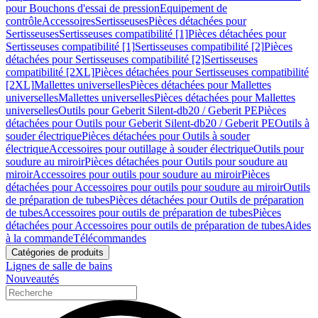
pour Bouchons d'essai de pression
Equipement de
contrôle
Accessoires
Sertisseuses
Pièces détachées pour
Sertisseuses
Sertisseuses compatibilité [1]
Pièces détachées pour
Sertisseuses compatibilité [1]
Sertisseuses compatibilité [2]
Pièces
détachées pour Sertisseuses compatibilité [2]
Sertisseuses
compatibilité [2XL]
Pièces détachées pour Sertisseuses compatibilité
[2XL]
Mallettes universelles
Pièces détachées pour Mallettes
universelles
Mallettes universelles
Pièces détachées pour Mallettes
universelles
Outils pour Geberit Silent-db20 / Geberit PE
Pièces
détachées pour Outils pour Geberit Silent-db20 / Geberit PE
Outils à
souder électrique
Pièces détachées pour Outils à souder
électrique
Accessoires pour outillage à souder électrique
Outils pour
soudure au miroir
Pièces détachées pour Outils pour soudure au
miroir
Accessoires pour outils pour soudure au miroir
Pièces
détachées pour Accessoires pour outils pour soudure au miroir
Outils
de préparation de tubes
Pièces détachées pour Outils de préparation
de tubes
Accessoires pour outils de préparation de tubes
Pièces
détachées pour Accessoires pour outils de préparation de tubes
Aides
à la commande
Télécommandes
Catégories de produits
Lignes de salle de bains
Nouveautés