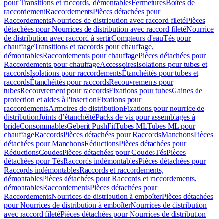
pour Transitions et raccords, démontables
Fermetures
Boîtes de
raccordement
Raccordements
Pièces détachées pour
Raccordements
Nourrices de distribution avec raccord fileté
Pièces
détachées pour Nourrices de distribution avec raccord fileté
Nourrice
de distribution avec raccord à sertir
Compteurs d'eau
Tés pour
chauffage
Transitions et raccords pour chauffage,
démontables
Raccordements pour chauffage
Pièces détachées pour
Raccordements pour chauffage
Accessoires
Isolations pour tubes et
raccords
Isolations pour raccordements
Étanchéités pour tubes et
raccords
Étanchéités pour raccords
Recouvrements pour
tubes
Recouvrement pour raccords
Fixations pour tubes
Gaines de
protection et aides à l'insertion
Fixations pour
raccordements
Armoires de distribution
Fixations pour nourrice de
distribution
Joints d’étanchéité
Packs de vis pour assemblages à
bride
Consommables
Geberit PushFit
Tubes ML
Tubes ML pour
chauffage
Raccords
Pièces détachées pour Raccords
Manchons
Pièces
détachées pour Manchons
Réductions
Pièces détachées pour
Réductions
Coudes
Pièces détachées pour Coudes
Tés
Pièces
détachées pour Tés
Raccords indémontables
Pièces détachées pour
Raccords indémontables
Raccords et raccordements,
démontables
Pièces détachées pour Raccords et raccordements,
démontables
Raccordements
Pièces détachées pour
Raccordements
Nourrices de distribution à emboîter
Pièces détachées
pour Nourrices de distribution à emboîter
Nourrices de distribution
avec raccord fileté
Pièces détachées pour Nourrices de distribution