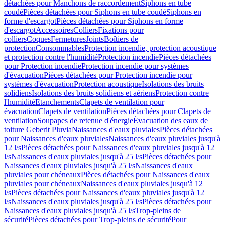
détachées pour Manchons de raccordement
Siphons en tube
coudé
Pièces détachées pour Siphons en tube coudé
Siphons en
forme d'escargot
Pièces détachées pour Siphons en forme
d'escargot
Accessoires
Colliers
Fixations pour
colliers
Coques
Fermetures
Joints
Boîtiers de
protection
Consommables
Protection incendie, protection acoustique
et protection contre l'humidité
Protection incendie
Pièces détachées
pour Protection incendie
Protection incendie pour systèmes
d'évacuation
Pièces détachées pour Protection incendie pour
systèmes d'évacuation
Protection acoustique
Isolations des bruits
solidiens
Isolations des bruits solidiens et aériens
Protection contre
l'humidité
Etanchements
Clapets de ventilation pour
évacuation
Clapets de ventilation
Pièces détachées pour Clapets de
ventilation
Soupapes de retenue d'énergie
Évacuation des eaux de
toiture Geberit Pluvia
Naissances d'eaux pluviales
Pièces détachées
pour Naissances d'eaux pluviales
Naissances d'eaux pluviales jusqu'à
12 l/s
Pièces détachées pour Naissances d'eaux pluviales jusqu'à 12
l/s
Naissances d'eaux pluviales jusqu'à 25 l/s
Pièces détachées pour
Naissances d'eaux pluviales jusqu'à 25 l/s
Naissances d'eaux
pluviales pour chéneaux
Pièces détachées pour Naissances d'eaux
pluviales pour chéneaux
Naissances d'eaux pluviales jusqu'à 12
l/s
Pièces détachées pour Naissances d'eaux pluviales jusqu'à 12
l/s
Naissances d'eaux pluviales jusqu'à 25 l/s
Pièces détachées pour
Naissances d'eaux pluviales jusqu'à 25 l/s
Trop-pleins de
sécurité
Pièces détachées pour Trop-pleins de sécurité
Pour