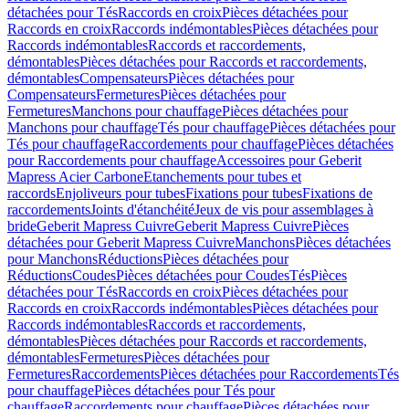
détachées pour Tés
Raccords en croix
Pièces détachées pour
Raccords en croix
Raccords indémontables
Pièces détachées pour
Raccords indémontables
Raccords et raccordements,
démontables
Pièces détachées pour Raccords et raccordements,
démontables
Compensateurs
Pièces détachées pour
Compensateurs
Fermetures
Pièces détachées pour
Fermetures
Manchons pour chauffage
Pièces détachées pour
Manchons pour chauffage
Tés pour chauffage
Pièces détachées pour
Tés pour chauffage
Raccordements pour chauffage
Pièces détachées
pour Raccordements pour chauffage
Accessoires pour Geberit
Mapress Acier Carbone
Etanchements pour tubes et
raccords
Enjoliveurs pour tubes
Fixations pour tubes
Fixations de
raccordements
Joints d'étanchéité
Jeux de vis pour assemblages à
bride
Geberit Mapress Cuivre
Geberit Mapress Cuivre
Pièces
détachées pour Geberit Mapress Cuivre
Manchons
Pièces détachées
pour Manchons
Réductions
Pièces détachées pour
Réductions
Coudes
Pièces détachées pour Coudes
Tés
Pièces
détachées pour Tés
Raccords en croix
Pièces détachées pour
Raccords en croix
Raccords indémontables
Pièces détachées pour
Raccords indémontables
Raccords et raccordements,
démontables
Pièces détachées pour Raccords et raccordements,
démontables
Fermetures
Pièces détachées pour
Fermetures
Raccordements
Pièces détachées pour Raccordements
Tés
pour chauffage
Pièces détachées pour Tés pour
chauffage
Raccordements pour chauffage
Pièces détachées pour