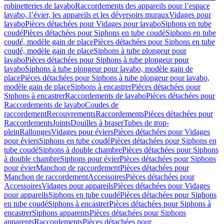
robinetteries de lavabo
Raccordements des appareils pour l’espace
lavabo, l’évier, les appareils et les déversoirs muraux
Vidages pour
lavabo
Pièces détachées pour Vidages pour lavabo
Siphons en tube
coudé
Pièces détachées pour Siphons en tube coudé
Siphons en tube
coudé, modèle gain de place
Pièces détachées pour Siphons en tube
coudé, modèle gain de place
Siphons à tube plongeur pour
lavabo
Pièces détachées pour Siphons à tube plongeur pour
lavabo
Siphons à tube plongeur pour lavabo, modèle gain de
place
Pièces détachées pour Siphons à tube plongeur pour lavabo,
modèle gain de place
Siphons à encastrer
Pièces détachées pour
Siphons à encastrer
Raccordements de lavabo
Pièces détachées pour
Raccordements de lavabo
Coudes de
raccordement
Recouvrements
Raccordements
Pièces détachées pour
Raccordements
Joints
Douilles à braser
Tubes de trop-
plein
Rallonges
Vidages pour éviers
Pièces détachées pour Vidages
pour éviers
Siphons en tube coudé
Pièces détachées pour Siphons en
tube coudé
Siphons à double chambre
Pièces détachées pour Siphons
à double chambre
Siphons pour évier
Pièces détachées pour Siphons
pour évier
Manchon de raccordement
Pièces détachées pour
Manchon de raccordement
Accessoires
Pièces détachées pour
Accessoires
Vidages pour appareils
Pièces détachées pour Vidages
pour appareils
Siphons en tube coudé
Pièces détachées pour Siphons
en tube coudé
Siphons à encastrer
Pièces détachées pour Siphons à
encastrer
Siphons apparents
Pièces détachées pour Siphons
apparents
Raccordements
Pièces détachées pour