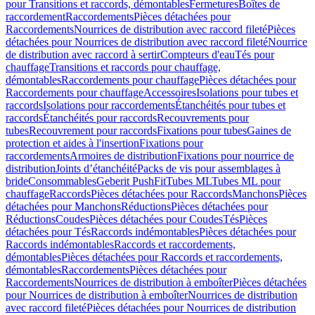
pour Transitions et raccords, démontables
Fermetures
Boîtes de
raccordement
Raccordements
Pièces détachées pour
Raccordements
Nourrices de distribution avec raccord fileté
Pièces
détachées pour Nourrices de distribution avec raccord fileté
Nourrice
de distribution avec raccord à sertir
Compteurs d'eau
Tés pour
chauffage
Transitions et raccords pour chauffage,
démontables
Raccordements pour chauffage
Pièces détachées pour
Raccordements pour chauffage
Accessoires
Isolations pour tubes et
raccords
Isolations pour raccordements
Étanchéités pour tubes et
raccords
Étanchéités pour raccords
Recouvrements pour
tubes
Recouvrement pour raccords
Fixations pour tubes
Gaines de
protection et aides à l'insertion
Fixations pour
raccordements
Armoires de distribution
Fixations pour nourrice de
distribution
Joints d’étanchéité
Packs de vis pour assemblages à
bride
Consommables
Geberit PushFit
Tubes ML
Tubes ML pour
chauffage
Raccords
Pièces détachées pour Raccords
Manchons
Pièces
détachées pour Manchons
Réductions
Pièces détachées pour
Réductions
Coudes
Pièces détachées pour Coudes
Tés
Pièces
détachées pour Tés
Raccords indémontables
Pièces détachées pour
Raccords indémontables
Raccords et raccordements,
démontables
Pièces détachées pour Raccords et raccordements,
démontables
Raccordements
Pièces détachées pour
Raccordements
Nourrices de distribution à emboîter
Pièces détachées
pour Nourrices de distribution à emboîter
Nourrices de distribution
avec raccord fileté
Pièces détachées pour Nourrices de distribution