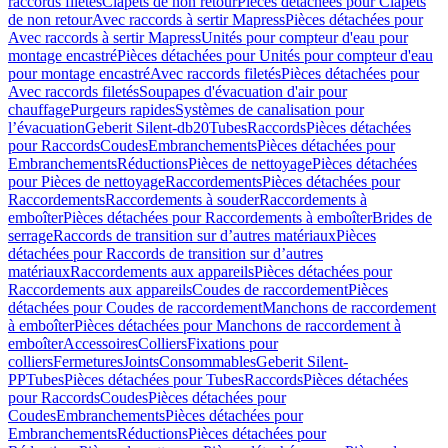
raccords filetés
Clapets de non retour
Pièces détachées pour Clapets
de non retour
Avec raccords à sertir Mapress
Pièces détachées pour
Avec raccords à sertir Mapress
Unités pour compteur d'eau pour
montage encastré
Pièces détachées pour Unités pour compteur d'eau
pour montage encastré
Avec raccords filetés
Pièces détachées pour
Avec raccords filetés
Soupapes d'évacuation d'air pour
chauffage
Purgeurs rapides
Systèmes de canalisation pour
l’évacuation
Geberit Silent-db20
Tubes
Raccords
Pièces détachées
pour Raccords
Coudes
Embranchements
Pièces détachées pour
Embranchements
Réductions
Pièces de nettoyage
Pièces détachées
pour Pièces de nettoyage
Raccordements
Pièces détachées pour
Raccordements
Raccordements à souder
Raccordements à
emboîter
Pièces détachées pour Raccordements à emboîter
Brides de
serrage
Raccords de transition sur d’autres matériaux
Pièces
détachées pour Raccords de transition sur d’autres
matériaux
Raccordements aux appareils
Pièces détachées pour
Raccordements aux appareils
Coudes de raccordement
Pièces
détachées pour Coudes de raccordement
Manchons de raccordement
à emboîter
Pièces détachées pour Manchons de raccordement à
emboîter
Accessoires
Colliers
Fixations pour
colliers
Fermetures
Joints
Consommables
Geberit Silent-
PP
Tubes
Pièces détachées pour Tubes
Raccords
Pièces détachées
pour Raccords
Coudes
Pièces détachées pour
Coudes
Embranchements
Pièces détachées pour
Embranchements
Réductions
Pièces détachées pour