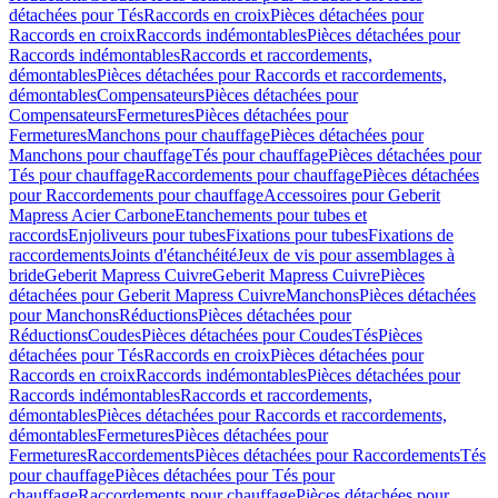
détachées pour Tés
Raccords en croix
Pièces détachées pour
Raccords en croix
Raccords indémontables
Pièces détachées pour
Raccords indémontables
Raccords et raccordements,
démontables
Pièces détachées pour Raccords et raccordements,
démontables
Compensateurs
Pièces détachées pour
Compensateurs
Fermetures
Pièces détachées pour
Fermetures
Manchons pour chauffage
Pièces détachées pour
Manchons pour chauffage
Tés pour chauffage
Pièces détachées pour
Tés pour chauffage
Raccordements pour chauffage
Pièces détachées
pour Raccordements pour chauffage
Accessoires pour Geberit
Mapress Acier Carbone
Etanchements pour tubes et
raccords
Enjoliveurs pour tubes
Fixations pour tubes
Fixations de
raccordements
Joints d'étanchéité
Jeux de vis pour assemblages à
bride
Geberit Mapress Cuivre
Geberit Mapress Cuivre
Pièces
détachées pour Geberit Mapress Cuivre
Manchons
Pièces détachées
pour Manchons
Réductions
Pièces détachées pour
Réductions
Coudes
Pièces détachées pour Coudes
Tés
Pièces
détachées pour Tés
Raccords en croix
Pièces détachées pour
Raccords en croix
Raccords indémontables
Pièces détachées pour
Raccords indémontables
Raccords et raccordements,
démontables
Pièces détachées pour Raccords et raccordements,
démontables
Fermetures
Pièces détachées pour
Fermetures
Raccordements
Pièces détachées pour Raccordements
Tés
pour chauffage
Pièces détachées pour Tés pour
chauffage
Raccordements pour chauffage
Pièces détachées pour