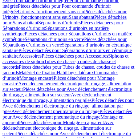
Avec commande d'urinoir intégrée
Pour commande d'urinoir
intégrée
Pièces détachées pour Pour commande d'urinoir
intégrée
Urinoirs, fonctionnement sans eau
Pièces détachées pour
Urinoirs, fonctionnement sans eau
Sans abattant
Pièces détachées
pour Sans abattant
Séparations d’urinoirs
Pièces détachées pour
Séparations d’urinoirs
Séparations d’urinoirs en matière
synthétique
Pièces détachées pour Séparations d’urinoirs en matière
synthétique
Séparations d’urinoirs en verre
Pièces détachées pour
Séparations d’urinoirs en verre
Séparations d’urinoirs en céramique
sanitaire
Pièces détachées pour Séparations d’urinoirs en céramique
sanitaire
Accessoires
Pièces détachées pour Accessoires
Siphons et
accessoires de siphon
Tubes de chasse, coudes de chasse et
raccords
Pièces détachées pour Tubes de chasse, coudes de chasse et
raccords
Matériel de fixation
Habillages latéraux
Commandes
dʼurinoir
Montage encastré
Pièces détachées pour Montage
encastré
Avec déclenchement électronique du rinçage, alimentation
sur secteur
Pièces détachées pour Avec déclenchement électronique
du rinçage, alimentation sur secteur
Avec déclenchement
électronique du rinçage, alimentation par piles
Pièces détachées pour
Avec déclenchement électronique du rinçage, alimentation par
piles
Avec déclenchement pneumatique du rinçage
Pièces détachées
pour Avec déclenchement pneumatique du rinçage
Montage en
apparent
Pièces détachées pour Montage en apparent
Avec
déclenchement électronique du rinçage, alimentation sur
secteur
Pièces détachées pour Avec déclenchement électronique du