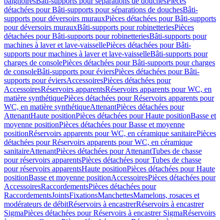
baignoires
Bâti-supports pour séparations de douches
Pièces
détachées pour Bâti-supports pour séparations de douches
Bâti-
supports pour déversoirs muraux
Pièces détachées pour Bâti-supports
pour déversoirs muraux
Bâti-supports pour robinetteries
Pièces
détachées pour Bâti-supports pour robinetteries
Bâti-supports pour
machines à laver et lave-vaisselle
Pièces détachées pour Bâti-
supports pour machines à laver et lave-vaisselle
Bâti-supports pour
charges de console
Pièces détachées pour Bâti-supports pour charges
de console
Bâti-supports pour éviers
Pièces détachées pour Bâti-
supports pour éviers
Accessoires
Pièces détachées pour
Accessoires
Réservoirs apparents
Réservoirs apparents pour WC, en
matière synthétique
Pièces détachées pour Réservoirs apparents pour
WC, en matière synthétique
Attenant
Pièces détachées pour
Attenant
Haute position
Pièces détachées pour Haute position
Basse et
moyenne position
Pièces détachées pour Basse et moyenne
position
Réservoirs apparents pour WC, en céramique sanitaire
Pièces
détachées pour Réservoirs apparents pour WC, en céramique
sanitaire
Attenant
Pièces détachées pour Attenant
Tubes de chasse
pour réservoirs apparents
Pièces détachées pour Tubes de chasse
pour réservoirs apparents
Haute position
Pièces détachées pour Haute
position
Basse et moyenne position
Accessoires
Pièces détachées pour
Accessoires
Raccordements
Pièces détachées pour
Raccordements
Joints
Fixations
Manchettes
Mamelons, rosaces et
modérateurs de débit
Réservoirs à encastrer
Réservoirs à encastrer
Sigma
Pièces détachées pour Réservoirs à encastrer Sigma
Réservoirs