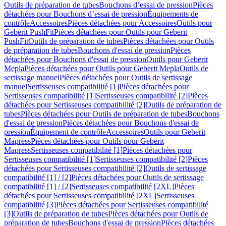
Outils de préparation de tubes
Bouchons d’essai de pression
Pièces
détachées pour Bouchons d’essai de pression
Équipements de
contrôle
Accessoires
Pièces détachées pour Accessoires
Outils pour
Geberit PushFit
Pièces détachées pour Outils pour Geberit
PushFit
Outils de préparation de tubes
Pièces détachées pour Outils
de préparation de tubes
Bouchons d'essai de pression
Pièces
détachées pour Bouchons d'essai de pression
Outils pour Geberit
Mepla
Pièces détachées pour Outils pour Geberit Mepla
Outils de
sertissage manuel
Pièces détachées pour Outils de sertissage
manuel
Sertisseuses compatibilité [1]
Pièces détachées pour
Sertisseuses compatibilité [1]
Sertisseuses compatibilité [2]
Pièces
détachées pour Sertisseuses compatibilité [2]
Outils de préparation de
tubes
Pièces détachées pour Outils de préparation de tubes
Bouchons
d'essai de pression
Pièces détachées pour Bouchons d'essai de
pression
Équipement de contrôle
Accessoires
Outils pour Geberit
Mapress
Pièces détachées pour Outils pour Geberit
Mapress
Sertisseuses compatibilité [1]
Pièces détachées pour
Sertisseuses compatibilité [1]
Sertisseuses compatibilité [2]
Pièces
détachées pour Sertisseuses compatibilité [2]
Outils de sertissage
compatibilité [1] / [2]
Pièces détachées pour Outils de sertissage
compatibilité [1] / [2]
Sertisseuses compatibilité [2XL]
Pièces
détachées pour Sertisseuses compatibilité [2XL]
Sertisseuses
compatibilité [3]
Pièces détachées pour Sertisseuses compatibilité
[3]
Outils de préparation de tubes
Pièces détachées pour Outils de
préparation de tubes
Bouchons d'essai de pression
Pièces détachées