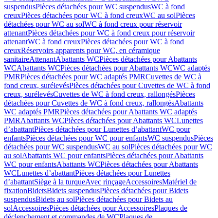
suspendus
Pièces détachées pour WC suspendus
WC à fond
creux
Pièces détachées pour WC à fond creux
WC au sol
Pièces
détachées pour WC au sol
WC à fond creux pour réservoir
attenant
Pièces détachées pour WC à fond creux pour réservoir
attenant
WC à fond creux
Pièces détachées pour WC à fond
creux
Réservoirs apparents pour WC, en céramique
sanitaire
Attenant
Abattants WC
Pièces détachées pour Abattants
WC
Abattants WC
Pièces détachées pour Abattants WC
WC adaptés
PMR
Pièces détachées pour WC adaptés PMR
Cuvettes de WC à
fond creux, surélevés
Pièces détachées pour Cuvettes de WC à fond
creux, surélevés
Cuvettes de WC à fond creux, rallongés
Pièces
détachées pour Cuvettes de WC à fond creux, rallongés
Abattants
WC adaptés PMR
Pièces détachées pour Abattants WC adaptés
PMR
Abattants WC
Pièces détachées pour Abattants WC
Lunettes
d’abattant
Pièces détachées pour Lunettes d’abattant
WC pour
enfants
Pièces détachées pour WC pour enfants
WC suspendus
Pièces
détachées pour WC suspendus
WC au sol
Pièces détachées pour WC
au sol
Abattants WC pour enfants
Pièces détachées pour Abattants
WC pour enfants
Abattants WC
Pièces détachées pour Abattants
WC
Lunettes d’abattant
Pièces détachées pour Lunettes
d’abattant
Siège à la turque
Avec rinçage
Accessoires
Matériel de
fixation
Bidets
Bidets suspendus
Pièces détachées pour Bidets
suspendus
Bidets au sol
Pièces détachées pour Bidets au
sol
Accessoires
Pièces détachées pour Accessoires
Plaques de
déclenchement et commandes de WC
Plaques de