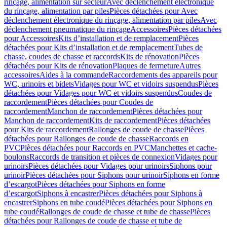
rinçage, alimentation sur secteur
Avec déclenchement électronique
du rinçage, alimentation par piles
Pièces détachées pour Avec
déclenchement électronique du rinçage, alimentation par piles
Avec
déclenchement pneumatique du rinçage
Accessoires
Pièces détachées
pour Accessoires
Kits d’installation et de remplacement
Pièces
détachées pour Kits d’installation et de remplacement
Tubes de
chasse, coudes de chasse et raccords
Kits de rénovation
Pièces
détachées pour Kits de rénovation
Plaques de fermeture
Autres
accessoires
Aides à la commande
Raccordements des appareils pour
WC, urinoirs et bidets
Vidages pour WC et vidoirs suspendus
Pièces
détachées pour Vidages pour WC et vidoirs suspendus
Coudes de
raccordement
Pièces détachées pour Coudes de
raccordement
Manchon de raccordement
Pièces détachées pour
Manchon de raccordement
Kits de raccordement
Pièces détachées
pour Kits de raccordement
Rallonges de coude de chasse
Pièces
détachées pour Rallonges de coude de chasse
Raccords en
PVC
Pièces détachées pour Raccords en PVC
Manchettes et cache-
boulons
Raccords de transition et pièces de connexion
Vidages pour
urinoirs
Pièces détachées pour Vidages pour urinoirs
Siphons pour
urinoir
Pièces détachées pour Siphons pour urinoir
Siphons en forme
d’escargot
Pièces détachées pour Siphons en forme
d’escargot
Siphons à encastrer
Pièces détachées pour Siphons à
encastrer
Siphons en tube coudé
Pièces détachées pour Siphons en
tube coudé
Rallonges de coude de chasse et tube de chasse
Pièces
détachées pour Rallonges de coude de chasse et tube de