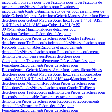
raccords
Enjoliveurs pour tubes
Fixations pour tubes
Fixations de
raccordements
Pièces détachées pour Fixations de
raccordements
Joints d'étanchéité
Jeux de vis pour assemblages de
brides
Geberit Mapress Acier Inox
Geberit Mapress Acier Inox
Pièces
détachées pour Geberit Mapress Acier Inox
Tubes 1.4401 (AISI
316)
Tubes 1.4521 (AISI 444)
Tubes 1.4301 (AISI
304)
Mamelons
Manchons
Pièces détachées pour
Manchons
Réductions
Pièces détachées pour
Réductions
Coudes
Pièces détachées pour Coudes
Tés
Pièces
détachées pour Tés
Raccords indémontables
Pièces détachées pour
Raccords indémontables
Raccords et raccordements,
démontables
Pièces détachées pour Raccords et raccordements,
démontables
Compensateurs
Pièces détachées pour
Compensateurs
Traversées
Fermetures
Pièces détachées pour
Fermetures
Raccordements
Pièces détachées pour
Raccordements
Geberit Mapress Acier Inox, sans silicone
Pièces
détachées pour Geberit Mapress Acier Inox, sans silicone
Tubes
1.4401 (AISI 316)
Tubes 1.4521 (AISI 444)
Manchons
Pièces
détachées pour Manchons
Réductions
Pièces détachées pour
Réductions
Coudes
Pièces détachées pour Coudes
Tés
Pièces
détachées pour Tés
Raccords indémontables
Pièces détachées pour
Raccords indémontables
Raccords et raccordements,
démontables
Pièces détachées pour Raccords et raccordements,
démontables
Fermetures
Pièces détachées pour
Fermetures
Raccordements
Pièces détachées pour