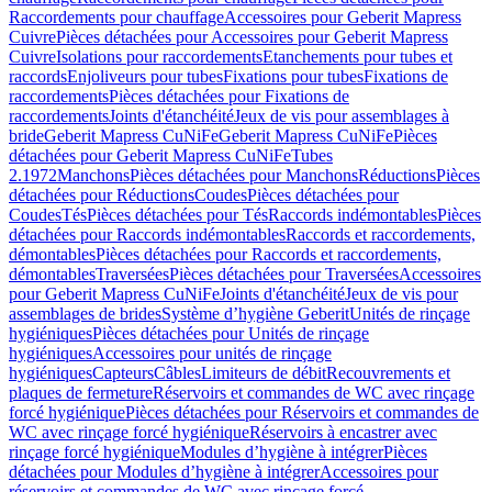
Raccordements pour chauffage
Accessoires pour Geberit Mapress
Cuivre
Pièces détachées pour Accessoires pour Geberit Mapress
Cuivre
Isolations pour raccordements
Etanchements pour tubes et
raccords
Enjoliveurs pour tubes
Fixations pour tubes
Fixations de
raccordements
Pièces détachées pour Fixations de
raccordements
Joints d'étanchéité
Jeux de vis pour assemblages à
bride
Geberit Mapress CuNiFe
Geberit Mapress CuNiFe
Pièces
détachées pour Geberit Mapress CuNiFe
Tubes
2.1972
Manchons
Pièces détachées pour Manchons
Réductions
Pièces
détachées pour Réductions
Coudes
Pièces détachées pour
Coudes
Tés
Pièces détachées pour Tés
Raccords indémontables
Pièces
détachées pour Raccords indémontables
Raccords et raccordements,
démontables
Pièces détachées pour Raccords et raccordements,
démontables
Traversées
Pièces détachées pour Traversées
Accessoires
pour Geberit Mapress CuNiFe
Joints d'étanchéité
Jeux de vis pour
assemblages de brides
Système d’hygiène Geberit
Unités de rinçage
hygiéniques
Pièces détachées pour Unités de rinçage
hygiéniques
Accessoires pour unités de rinçage
hygiéniques
Capteurs
Câbles
Limiteurs de débit
Recouvrements et
plaques de fermeture
Réservoirs et commandes de WC avec rinçage
forcé hygiénique
Pièces détachées pour Réservoirs et commandes de
WC avec rinçage forcé hygiénique
Réservoirs à encastrer avec
rinçage forcé hygiénique
Modules d’hygiène à intégrer
Pièces
détachées pour Modules d’hygiène à intégrer
Accessoires pour
réservoirs et commandes de WC avec rinçage forcé