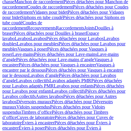
chasse
Manchon de raccordement
Pièces détachées pour Manchon de
raccordement
Coudes de raccordement
Pièces détachées pour Coudes
de raccordement
Vidages pour bidet
Pièces détachées pour Vidages
pour bidet
Siphons en tube coudé
Pièces détachées pour Siphons en
tube coudé
Coudes de
raccordement
Recouvrements
Raccordements
Joints
Douilles à
braser
Pièces détachées pour Douilles à braser
Espace
lavabo
Lavabos
Lavabos
Pièces détachées pour Lavabos
Lavabos
doubles
Lavabos pour meubles
Pièces détachées pour Lavabos pour
meubles
Vasques à poser
Pièces détachées pour Vasques à
poser
Lave-mains
Pièces détachées pour Lave-mains
Lave-mains
d’angle
Pièces détachées pour Lave-mains d’angle
Vasques à
encastrer
Pièces détachées pour Vasques à encastrer
Vasques à
encastrer par le dessous
Pièces détachées pour Vasques à encastrer
par le dessous
Lavabos d’angle
Pièces détachées pour Lavabos
d’angle
Lavabos collectifs
Lavabos adaptés PMR
Pièces détachées
pour Lavabos adaptés PMR
Lavabos pour enfants
Pièces détachées
pour Lavabos pour enfants
Lavabos collectifs
Pièces détachées pour
Lavabos collectifs
Autres lavabos
Pièces détachées pour Autres
lavabos
Déversoirs muraux
Pièces détachées pour Déversoirs
muraux
Vidoirs suspendus
Pièces détachées pour Vidoirs
suspendus
Timbres dʼoffice
Pièces détachées pour Timbres
dʼoffice
Cuves de laboratoire
Pièces détachées pour Cuves de
laboratoire
Éviers à encastrer
Pièces détachées pour Éviers à
encastrer
Éviers à poser
Pièces détachées pour Éviers à