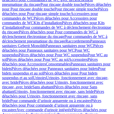
pneumatique du rinçage
Pour rinçage double touche
Pièces détachées
pour Pour rinçage double touche
Pour rinçage simple touche
Pièces
détachées pour Pour rinçage simple touche
Accessoires pour
commandes de WC
Pièces détachées pour Accessoires pour
commandes de WC
Kits d’installation
Pièces détachées pour Kits
d’installation
Pour commandes de WC à déclenchement électronique
du rinçage
Pièces détachées pour Pour commandes de WC à
déclenchement électronique du rinçage
Pour commandes de WC à
déclenchement pneumatique du rinçage
Raccordements
Panneaux
sanitaires Geberit Monolith
Panneaux sanitaires pour WC
Pièces
détachées pour Panneaux sanitaires pour WC
Pour WC
suspendus
Pièces détachées pour Pour WC suspendus
Pour WC au
sol
Pièces détachées pour Pour WC au sol
Accessoires
Pièces
détachées pour Accessoires
Consommables
Panneaux sanitaires pour
bidets
Pièces détachées pour Panneaux sanitaires pour bidets
Pour
bidets suspendus et au sol
Pièces détachées pour Pour bidets
suspendus et au sol
Urinoirs
Urinoirs, fonctionnement avec rinçage,
avec bride
Pièces détachées pour Urinoirs, fonctionnement avec
rinçage, avec bride
Sans abattant
Pièces détachées pour Sans
abattant
Urinoirs, fonctionnement avec rinçage, sans bride
Pièces
détachées pour Urinoirs, fonctionnement avec rinçage, sans
bride
Pour commande d’urinoir apparente ou à encastrer
Pièces
détachées pour Pour commande d’urinoir apparente ou à
encastrer
Avec commande d'urinoir intégrée
Pièces détachées pour