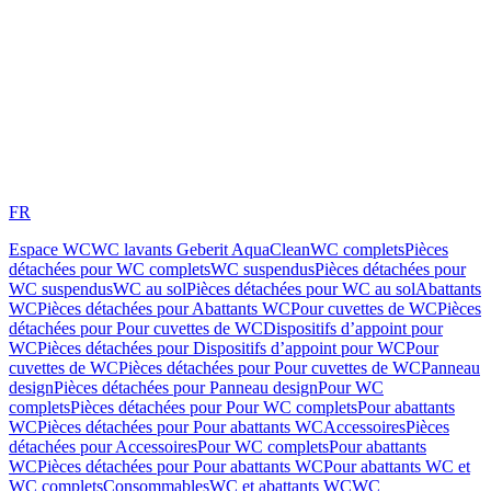
FR
Espace WC
WC lavants Geberit AquaClean
WC complets
Pièces
détachées pour WC complets
WC suspendus
Pièces détachées pour
WC suspendus
WC au sol
Pièces détachées pour WC au sol
Abattants
WC
Pièces détachées pour Abattants WC
Pour cuvettes de WC
Pièces
détachées pour Pour cuvettes de WC
Dispositifs d’appoint pour
WC
Pièces détachées pour Dispositifs d’appoint pour WC
Pour
cuvettes de WC
Pièces détachées pour Pour cuvettes de WC
Panneau
design
Pièces détachées pour Panneau design
Pour WC
complets
Pièces détachées pour Pour WC complets
Pour abattants
WC
Pièces détachées pour Pour abattants WC
Accessoires
Pièces
détachées pour Accessoires
Pour WC complets
Pour abattants
WC
Pièces détachées pour Pour abattants WC
Pour abattants WC et
WC complets
Consommables
WC et abattants WC
WC