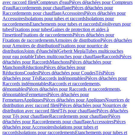
avec raccord fileté
Compteurs d'eau
Pièces détachées pour Compteurs
d'eau
Raccordements pour chauffage
Pièces détachées pour
Raccordements pour chauffage
Accessoires
Pièces détachées pour
Accessoires
Isolations pour tubes et raccords
Isolations pour
raccordements
Etanchements pour tubes et raccords
Enjoliveurs pour
tubes
Fixations pour tubes
Gaines de protection et aides à
l'insertion
Fixations de raccordements
Pièces détachées pour
Fixations de raccordements
Armoires de distribution
Pièces détachées
pour Armoires de distribution
Fixations pour nourrice de
distribution
Joints d'étanchéité
Geberit Mepla
Tubes multicouches
pour eau potable
Tubes multicouches pour chauffage
Raccords
Pièces
détachées pour Raccords
Manchons
Pièces détachées pour
Manchons
Réductions
Pièces détachées pour
Réductions
Coudes
Pièces détachées pour Coudes
Tés
Pièces
détachées pour Tés
Raccords indémontables
Pièces détachées pour
Raccords indémontables
Raccords et raccordements,
démontables
Pièces détachées pour Raccords et raccordements,
démontables
Fermetures
Pièces détachées pour
Fermetures
Appliques
Pièces détachées pour Appliques
Nourrices de
distribution avec raccord fileté
Pièces détachées pour Nourrices de
distribution avec raccord fileté
Tés pour chauffage
Pièces détachées
pour Tés pour chauffage
Raccordements pour chauffage
Pièces
détachées pour Raccordements pour chauffage
Accessoires
Pièces
détachées pour Accessoires
Isolations pour tubes et
raccords
Isolations pour raccordements
Etanchements pour tubes et