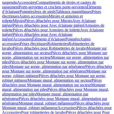
suspendu
Accessoires
Compartiments de tiroirs et casiers de
rangement
Porte-serviettes et crochets porte-serviettes
Éléments
d’éclairage
Poignées
Jeux de pieds
Tableaux magnétiques
Prises
électriques
Autres accessoires
Miroirs et armoires et
toilette
Miroirs
Pièces détachées pour Miroirs
Avec éclairage
intégré
Pièces détachées pour Avec éclairage intégré
Armoires de
toilette
Pièces détachées pour Armoires de toilette
Avec éclairage
intégré
Pièces détachées pour Avec éclairage
intégré
Accessoires
Éléments d’éclairage
Poignées
Autres
accessoires
Prises électriques
Robinetteries
Robinetteries de
lavabo
Pièces détachées pour Robinetteries de lavabo
Montage sur
gorge, alimentation sur secteur
Pièces détachées pour Montage sur
gorge, alimentation sur secteur
Montage sur gorge, alimentation par
piles
Pièces détachées pour Montage sur gorge, alimentation par
piles
Montage sur gorge, alimentation par générateur
Pièces détachées
pour Montage sur gorge, alimentation par générateur
Montage sur
gorge, robinet mitigeur
Pièces détachées pour Montage sur gorge,
robinet mitigeur
Montage mural, alimentation sur secteur
Pièces
détachées pour Montage mural, alimentation sur secteur
Montage
mural, alimentation par piles
Pièces détachées pour Montage mural,
alimentation par piles
Montage mural, alimentation par
générateur
Pièces détachées pour Montage mural, alimentation par
générateur
Montage mural, robinet mélangeur
Pièces détachées pour
Montage mural, robinet mélangeur
Accessoires
Pièces détachées pour
Accessoires
Pour robinetteries de lavabo
Pièces détachées pour Pour