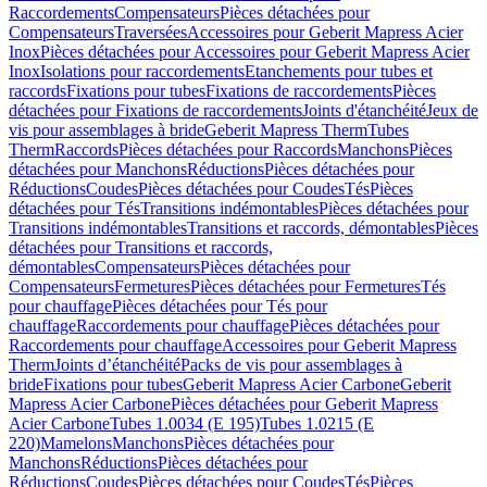
Raccordements
Compensateurs
Pièces détachées pour
Compensateurs
Traversées
Accessoires pour Geberit Mapress Acier
Inox
Pièces détachées pour Accessoires pour Geberit Mapress Acier
Inox
Isolations pour raccordements
Etanchements pour tubes et
raccords
Fixations pour tubes
Fixations de raccordements
Pièces
détachées pour Fixations de raccordements
Joints d'étanchéité
Jeux de
vis pour assemblages à bride
Geberit Mapress Therm
Tubes
Therm
Raccords
Pièces détachées pour Raccords
Manchons
Pièces
détachées pour Manchons
Réductions
Pièces détachées pour
Réductions
Coudes
Pièces détachées pour Coudes
Tés
Pièces
détachées pour Tés
Transitions indémontables
Pièces détachées pour
Transitions indémontables
Transitions et raccords, démontables
Pièces
détachées pour Transitions et raccords,
démontables
Compensateurs
Pièces détachées pour
Compensateurs
Fermetures
Pièces détachées pour Fermetures
Tés
pour chauffage
Pièces détachées pour Tés pour
chauffage
Raccordements pour chauffage
Pièces détachées pour
Raccordements pour chauffage
Accessoires pour Geberit Mapress
Therm
Joints d’étanchéité
Packs de vis pour assemblages à
bride
Fixations pour tubes
Geberit Mapress Acier Carbone
Geberit
Mapress Acier Carbone
Pièces détachées pour Geberit Mapress
Acier Carbone
Tubes 1.0034 (E 195)
Tubes 1.0215 (E
220)
Mamelons
Manchons
Pièces détachées pour
Manchons
Réductions
Pièces détachées pour
Réductions
Coudes
Pièces détachées pour Coudes
Tés
Pièces