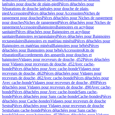
latérales pour douche de plain-pied
Pièces détachées pour
Séparations de douche latérales pour douche de plain-
pied
Accessoires
Pièces détachées pour Accessoires
Niches de
rangement pour douches
Pièces détachées pour Niches de rangement
pour douches
Niches de rangement
Pièces détachées pour Niches de
rangement
Accessoires
Baignoires
Baignoires en acrylique
sanitaire
Pièces détachées pour Baignoires en acrylique
sanitaire
Baignoires rectangulaires
Pièces détachées pour Baignoires
rectangulaires
Baignoires en matériau minéral
Pièces détachées pour
Baignoires en matériau minéral
Baignoires pour bébés
Pièces
détachées pour Baignoires pour bébés
Accessoires
Kits de
réparation
Raccordements des appareils pour douches et
baignoires
Vidages pour receveurs de douche, d52
Pièces détachées
pour Vidages pour receveurs de douche, d52
Avec cache-
bonde
Pièces détachées pour Avec cache-bonde
Vidages pour
receveurs de douche, d62
Pièces détachées pour Vidages pour
receveurs de douche, d62
Avec cache-bonde
Pièces détachées pour
Avec cache-bonde
Vidages pour receveurs de douche, d90
Pièces
détachées pour Vidages pour receveurs de douche, d90
Avec cache-
bonde
Pièces détachées pour Avec cache-bonde
Sans cache-
bonde
Pièces détachées pour Sans cache-bonde
Cache-bondes
Pièces
détachées pour Cache-bondes
Vidages pour receveurs de douche
Sestra
Pièces détachées pour Vidages pour receveurs de douche
Sestra
Sans cache-bonde
Pièces détachées pour Sans cache-
bonde
Vidages pour baignoires, d52
Pièces détachées pour Vidages