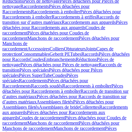
Réductions
Pièces de nettoyage
Pièces détachées pour Pièces de
nettoyage
Raccordements
Pièces détachées pour
Raccordements
Raccordements à emboîter
Pièces détachées pour
Raccordements à emboîter
Raccordements à griffes
Raccords de
transition sur d’autres matériaux
Raccordements aux appareils
Pièces
détachées pour Raccordements aux appareils
Coudes de
raccordement
Pièces détachées pour Coudes de
raccordement
Manchons de raccordement
Pièces détachées pour
Manchons de
raccordement
Accessoires
Colliers
Obturateurs
Joints
Capes de
protection
Consommables
Geberit PE
Tubes
Raccords
Pièces détachées
pour Raccords
Coudes
Embranchements
Réductions
Pièces de
nettoyage
Pièces détachées pour Pièces de nettoyage
Raccords de
transition
Pièces spéciales
Pièces détachées pour Pièces
spéciales
Pièces SuperTube
Coudes
Pièces
spéciales
Raccordements
Pièces détachées pour
Raccordements
Raccords soudés
Raccordements à emboîter
Pièces
détachées pour Raccordements à emboîter
Raccords de transition sur
d’autres matériaux
Pièces détachées pour Raccords de transition sur
d’autres matériaux
Assemblages filetés
Pièces détachées pour
Assemblages filetés
Assemblages de bride
Collerettes
Raccordements
aux appareils
Pièces détachées pour Raccordements aux
appareils
Coudes de raccordement
Pièces détachées pour Coudes de
raccordement
Manchons de raccordement
Pièces détachées pour
Manchons de raccordement
Manchons de raccordement
Pièces