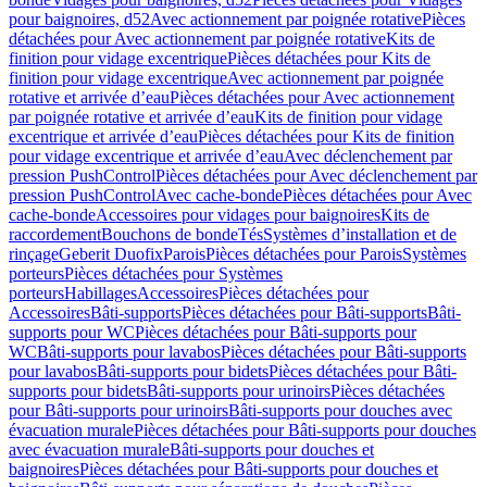
pour baignoires, d52
Avec actionnement par poignée rotative
Pièces
détachées pour Avec actionnement par poignée rotative
Kits de
finition pour vidage excentrique
Pièces détachées pour Kits de
finition pour vidage excentrique
Avec actionnement par poignée
rotative et arrivée d’eau
Pièces détachées pour Avec actionnement
par poignée rotative et arrivée d’eau
Kits de finition pour vidage
excentrique et arrivée d’eau
Pièces détachées pour Kits de finition
pour vidage excentrique et arrivée d’eau
Avec déclenchement par
pression PushControl
Pièces détachées pour Avec déclenchement par
pression PushControl
Avec cache-bonde
Pièces détachées pour Avec
cache-bonde
Accessoires pour vidages pour baignoires
Kits de
raccordement
Bouchons de bonde
Tés
Systèmes d’installation et de
rinçage
Geberit Duofix
Parois
Pièces détachées pour Parois
Systèmes
porteurs
Pièces détachées pour Systèmes
porteurs
Habillages
Accessoires
Pièces détachées pour
Accessoires
Bâti-supports
Pièces détachées pour Bâti-supports
Bâti-
supports pour WC
Pièces détachées pour Bâti-supports pour
WC
Bâti-supports pour lavabos
Pièces détachées pour Bâti-supports
pour lavabos
Bâti-supports pour bidets
Pièces détachées pour Bâti-
supports pour bidets
Bâti-supports pour urinoirs
Pièces détachées
pour Bâti-supports pour urinoirs
Bâti-supports pour douches avec
évacuation murale
Pièces détachées pour Bâti-supports pour douches
avec évacuation murale
Bâti-supports pour douches et
baignoires
Pièces détachées pour Bâti-supports pour douches et