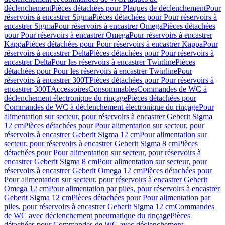
déclenchement
Pièces détachées pour Plaques de déclenchement
Pour
réservoirs à encastrer Sigma
Pièces détachées pour Pour réservoirs à
encastrer Sigma
Pour réservoirs à encastrer Omega
Pièces détachées
pour Pour réservoirs à encastrer Omega
Pour réservoirs à encastrer
Kappa
Pièces détachées pour Pour réservoirs à encastrer Kappa
Pour
réservoirs à encastrer Delta
Pièces détachées pour Pour réservoirs à
encastrer Delta
Pour les réservoirs à encastrer Twinline
Pièces
détachées pour Pour les réservoirs à encastrer Twinline
Pour
réservoirs à encastrer 300T
Pièces détachées pour Pour réservoirs à
encastrer 300T
Accessoires
Consommables
Commandes de WC à
déclenchement électronique du rinçage
Pièces détachées pour
Commandes de WC à déclenchement électronique du rinçage
Pour
alimentation sur secteur, pour réservoirs à encastrer Geberit Sigma
12 cm
Pièces détachées pour Pour alimentation sur secteur, pour
réservoirs à encastrer Geberit Sigma 12 cm
Pour alimentation sur
secteur, pour réservoirs à encastrer Geberit Sigma 8 cm
Pièces
détachées pour Pour alimentation sur secteur, pour réservoirs à
encastrer Geberit Sigma 8 cm
Pour alimentation sur secteur, pour
réservoirs à encastrer Geberit Omega 12 cm
Pièces détachées pour
Pour alimentation sur secteur, pour réservoirs à encastrer Geberit
Omega 12 cm
Pour alimentation par piles, pour réservoirs à encastrer
Geberit Sigma 12 cm
Pièces détachées pour Pour alimentation par
piles, pour réservoirs à encastrer Geberit Sigma 12 cm
Commandes
de WC avec déclenchement pneumatique du rinçage
Pièces
détachées pour Commandes de WC avec déclenchement