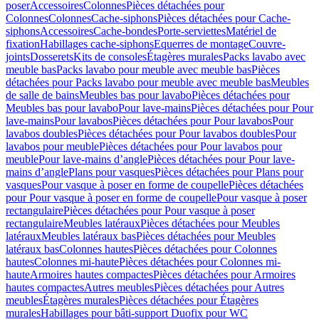
poser
Accessoires
Colonnes
Pièces détachées pour
Colonnes
Colonnes
Cache-siphons
Pièces détachées pour Cache-
siphons
Accessoires
Cache-bondes
Porte-serviettes
Matériel de
fixation
Habillages cache-siphons
Equerres de montage
Couvre-
joints
Dosserets
Kits de consoles
Étagères murales
Packs lavabo avec
meuble bas
Packs lavabo pour meuble avec meuble bas
Pièces
détachées pour Packs lavabo pour meuble avec meuble bas
Meubles
de salle de bains
Meubles bas pour lavabo
Pièces détachées pour
Meubles bas pour lavabo
Pour lave-mains
Pièces détachées pour Pour
lave-mains
Pour lavabos
Pièces détachées pour Pour lavabos
Pour
lavabos doubles
Pièces détachées pour Pour lavabos doubles
Pour
lavabos pour meuble
Pièces détachées pour Pour lavabos pour
meuble
Pour lave-mains d’angle
Pièces détachées pour Pour lave-
mains d’angle
Plans pour vasques
Pièces détachées pour Plans pour
vasques
Pour vasque à poser en forme de coupelle
Pièces détachées
pour Pour vasque à poser en forme de coupelle
Pour vasque à poser
rectangulaire
Pièces détachées pour Pour vasque à poser
rectangulaire
Meubles latéraux
Pièces détachées pour Meubles
latéraux
Meubles latéraux bas
Pièces détachées pour Meubles
latéraux bas
Colonnes hautes
Pièces détachées pour Colonnes
hautes
Colonnes mi-haute
Pièces détachées pour Colonnes mi-
haute
Armoires hautes compactes
Pièces détachées pour Armoires
hautes compactes
Autres meubles
Pièces détachées pour Autres
meubles
Étagères murales
Pièces détachées pour Étagères
murales
Habillages pour bâti-support Duofix pour WC