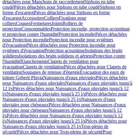
détachées pour Manchons de raccordement
Siphons en tube
coudé
Pièces détachées pour Siphons en tube coudé
Siphons en
forme d'escargot
Pièces détachées pour Siphons en forme
d'escargot
Accessoires
Colliers
Fixations pour
colliers
Coques
Fermetures
Joints
Boîtiers de
protection
Consommables
Protection incendie, protection acoustique
et protection contre l'humidité
Protection incendie
Pièces détachées
pour Protection incendie
Protection incendie pour systèmes
d'évacuation
Pièces détachées pour Protection incendie pour
systèmes d'évacuation
Protection acoustique
Isolations des bruits
solidiens
Isolations des bruits solidiens et aériens
Protection contre
l'humidité
Etanchements
Clapets de ventilation pour
évacuation
Clapets de ventilation
Pièces détachées pour Clapets de
ventilation
Soupapes de retenue d'énergie
Évacuation des eaux de
toiture Geberit Pluvia
Naissances d'eaux pluviales
Pièces détachées
pour Naissances d'eaux pluviales
Naissances d'eaux pluviales jusqu'à
12 l/s
Pièces détachées pour Naissances d'eaux pluviales jusqu'à 12
l/s
Naissances d'eaux pluviales jusqu'à 25 l/s
Pièces détachées pour
Naissances d'eaux pluviales jusqu'à 25 l/s
Naissances d'eaux
pluviales pour chéneaux
Pièces détachées pour Naissances d'eaux
pluviales pour chéneaux
Naissances d'eaux pluviales jusqu'à 12
l/s
Pièces détachées pour Naissances d'eaux pluviales jusqu'à 12
l/s
Naissances d'eaux pluviales jusqu'à 25 l/s
Pièces détachées pour
Naissances d'eaux pluviales jusqu'à 25 l/s
Trop-pleins de
sécurité
Pièces détachées pour Trop-pleins de sécurité
Pour