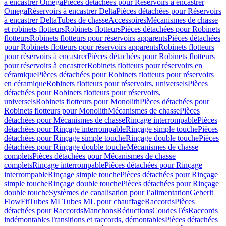
à encastrer Omega
Pièces détachées pour Réservoirs à encastrer
Omega
Réservoirs à encastrer Delta
Pièces détachées pour Réservoirs
à encastrer Delta
Tubes de chasse
Accessoires
Mécanismes de chasse
et robinets flotteurs
Robinets flotteurs
Pièces détachées pour Robinets
flotteurs
Robinets flotteurs pour réservoirs apparents
Pièces détachées
pour Robinets flotteurs pour réservoirs apparents
Robinets flotteurs
pour réservoirs à encastrer
Pièces détachées pour Robinets flotteurs
pour réservoirs à encastrer
Robinets flotteurs pour réservoirs en
céramique
Pièces détachées pour Robinets flotteurs pour réservoirs
en céramique
Robinets flotteurs pour réservoirs, universels
Pièces
détachées pour Robinets flotteurs pour réservoirs,
universels
Robinets flotteurs pour Monolith
Pièces détachées pour
Robinets flotteurs pour Monolith
Mécanismes de chasse
Pièces
détachées pour Mécanismes de chasse
Rinçage interrompable
Pièces
détachées pour Rinçage interrompable
Rinçage simple touche
Pièces
détachées pour Rinçage simple touche
Rinçage double touche
Pièces
détachées pour Rinçage double touche
Mécanismes de chasse
complets
Pièces détachées pour Mécanismes de chasse
complets
Rinçage interrompable
Pièces détachées pour Rinçage
interrompable
Rinçage simple touche
Pièces détachées pour Rinçage
simple touche
Rinçage double touche
Pièces détachées pour Rinçage
double touche
Systèmes de canalisation pour l’alimentation
Geberit
FlowFit
Tubes ML
Tubes ML pour chauffage
Raccords
Pièces
détachées pour Raccords
Manchons
Réductions
Coudes
Tés
Raccords
indémontables
Transitions et raccords, démontables
Pièces détachées