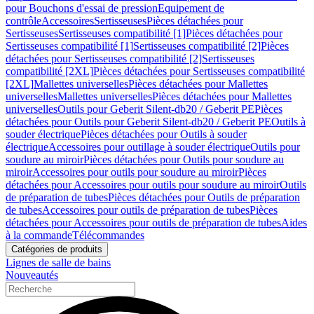
pour Bouchons d'essai de pression
Equipement de
contrôle
Accessoires
Sertisseuses
Pièces détachées pour
Sertisseuses
Sertisseuses compatibilité [1]
Pièces détachées pour
Sertisseuses compatibilité [1]
Sertisseuses compatibilité [2]
Pièces
détachées pour Sertisseuses compatibilité [2]
Sertisseuses
compatibilité [2XL]
Pièces détachées pour Sertisseuses compatibilité
[2XL]
Mallettes universelles
Pièces détachées pour Mallettes
universelles
Mallettes universelles
Pièces détachées pour Mallettes
universelles
Outils pour Geberit Silent-db20 / Geberit PE
Pièces
détachées pour Outils pour Geberit Silent-db20 / Geberit PE
Outils à
souder électrique
Pièces détachées pour Outils à souder
électrique
Accessoires pour outillage à souder électrique
Outils pour
soudure au miroir
Pièces détachées pour Outils pour soudure au
miroir
Accessoires pour outils pour soudure au miroir
Pièces
détachées pour Accessoires pour outils pour soudure au miroir
Outils
de préparation de tubes
Pièces détachées pour Outils de préparation
de tubes
Accessoires pour outils de préparation de tubes
Pièces
détachées pour Accessoires pour outils de préparation de tubes
Aides
à la commande
Télécommandes
Catégories de produits
Lignes de salle de bains
Nouveautés