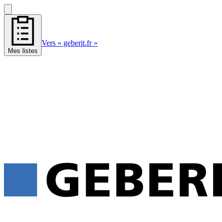
Vers « geberit.fr »
Mes listes