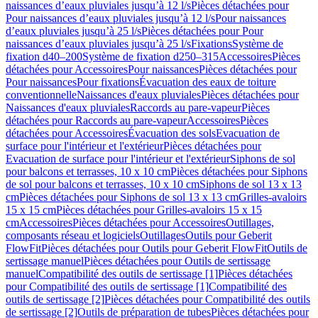
naissances d’eaux pluviales jusqu’à 12 l/s
Pièces détachées pour
Pour naissances d’eaux pluviales jusqu’à 12 l/s
Pour naissances
d’eaux pluviales jusqu’à 25 l/s
Pièces détachées pour Pour
naissances d’eaux pluviales jusqu’à 25 l/s
Fixations
Système de
fixation d40–200
Système de fixation d250–315
Accessoires
Pièces
détachées pour Accessoires
Pour naissances
Pièces détachées pour
Pour naissances
Pour fixations
Évacuation des eaux de toiture
conventionnelle
Naissances d'eaux pluviales
Pièces détachées pour
Naissances d'eaux pluviales
Raccords au pare-vapeur
Pièces
détachées pour Raccords au pare-vapeur
Accessoires
Pièces
détachées pour Accessoires
Évacuation des sols
Evacuation de
surface pour l'intérieur et l'extérieur
Pièces détachées pour
Evacuation de surface pour l'intérieur et l'extérieur
Siphons de sol
pour balcons et terrasses, 10 x 10 cm
Pièces détachées pour Siphons
de sol pour balcons et terrasses, 10 x 10 cm
Siphons de sol 13 x 13
cm
Pièces détachées pour Siphons de sol 13 x 13 cm
Grilles-avaloirs
15 x 15 cm
Pièces détachées pour Grilles-avaloirs 15 x 15
cm
Accessoires
Pièces détachées pour Accessoires
Outillages,
composants réseau et logiciels
Outillages
Outils pour Geberit
FlowFit
Pièces détachées pour Outils pour Geberit FlowFit
Outils de
sertissage manuel
Pièces détachées pour Outils de sertissage
manuel
Compatibilité des outils de sertissage [1]
Pièces détachées
pour Compatibilité des outils de sertissage [1]
Compatibilité des
outils de sertissage [2]
Pièces détachées pour Compatibilité des outils
de sertissage [2]
Outils de préparation de tubes
Pièces détachées pour