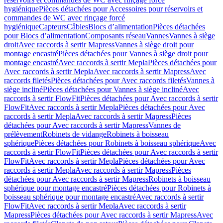
hygiénique
Pièces détachées pour Accessoires pour réservoirs et
commandes de WC avec rinçage forcé
hygiénique
Capteurs
Câbles
Blocs d’alimentation
Pièces détachées
pour Blocs d’alimentation
Composants réseau
Vannes
Vannes à siège
droit
Avec raccords à sertir Mapress
Vannes à siège droit pour
montage encastré
Pièces détachées pour Vannes à siège droit pour
montage encastré
Avec raccords à sertir Mepla
Pièces détachées pour
Avec raccords à sertir Mepla
Avec raccords à sertir Mapress
Avec
raccords filetés
Pièces détachées pour Avec raccords filetés
Vannes à
siège incliné
Pièces détachées pour Vannes à siège incliné
Avec
raccords à sertir FlowFit
Pièces détachées pour Avec raccords à sertir
FlowFit
Avec raccords à sertir Mepla
Pièces détachées pour Avec
raccords à sertir Mepla
Avec raccords à sertir Mapress
Pièces
détachées pour Avec raccords à sertir Mapress
Vannes de
prélèvement
Robinets de vidange
Robinets à boisseau
sphérique
Pièces détachées pour Robinets à boisseau sphérique
Avec
raccords à sertir FlowFit
Pièces détachées pour Avec raccords à sertir
FlowFit
Avec raccords à sertir Mepla
Pièces détachées pour Avec
raccords à sertir Mepla
Avec raccords à sertir Mapress
Pièces
détachées pour Avec raccords à sertir Mapress
Robinets à boisseau
sphérique pour montage encastré
Pièces détachées pour Robinets à
boisseau sphérique pour montage encastré
Avec raccords à sertir
FlowFit
Avec raccords à sertir Mepla
Avec raccords à sertir
Mapress
Pièces détachées pour Avec raccords à sertir Mapress
Avec