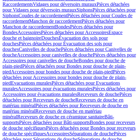
Raccordements
Vidages pour déversoirs muraux
Pièces détachées
pour Vidages pour déversoirs muraux
Siphons
Pièces détachées pour
Siphons
Coudes de raccordement
Pièces détachées pour Coudes de
raccordement
Manchon de raccordement
Pièces détachées pour
Manchon de raccordement
Bondes
Pièces détachées pour
Bondes
Accessoires
Pièces détachées pour Accessoires
Espace
douche et baignoire
Douches
Évacuation des sols pour
douches
Pièces détachées pour Évacuation des sols pour
douches
Canivelles de douche
Pièces détachées pour Canivelles de
douche
Accessoires pour canivelles de douche
Pièces détachées pour
Accessoires pour canivelles de douche
Bondes pour douche de
plain-pied
Pièces détachées pour Bondes pour douche de plain-
pied
Accessoires pour bondes pour douche de plain-pied
Pièces
détachées pour Accessoires pour bondes pour douche de plain-
pied
Evacuations murales
Pièces détachées pour Evacuations
murales
Accessoires pour évacuations murales
Pièces détachées pour
Accessoires pour évacuations murales
Receveurs de douche
Pièces
détachées pour Receveurs de douche
Receveurs de douche en
matériau minéral
Pièces détachées pour Receveurs de douche en
matériau minéral
Receveurs de douche en matériau
minéral
Receveurs de douche en céramique sanitaire
Bâti-
supports
Pièces détachées pour Bâti-supports
Bondes pour receveurs
de douche spécifiques
Pièces détachées pour Bondes pour receveurs
de douche spécifiques
Accessoires
Séparations de douche
Pièces
détachées pour Séparations de douche
Séparations de douche