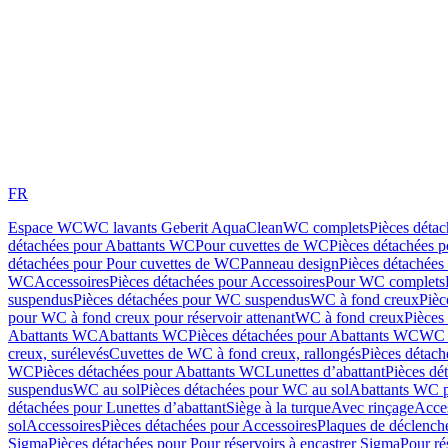
FR
Espace WC
WC lavants Geberit AquaClean
WC complets
Pièces déta
détachées pour Abattants WC
Pour cuvettes de WC
Pièces détachées 
détachées pour Pour cuvettes de WC
Panneau design
Pièces détachées
WC
Accessoires
Pièces détachées pour Accessoires
Pour WC complets
suspendus
Pièces détachées pour WC suspendus
WC à fond creux
Pièc
pour WC à fond creux pour réservoir attenant
WC à fond creux
Pièces
Abattants WC
Abattants WC
Pièces détachées pour Abattants WC
WC 
creux, surélevés
Cuvettes de WC à fond creux, rallongés
Pièces détach
WC
Pièces détachées pour Abattants WC
Lunettes d’abattant
Pièces dé
suspendus
WC au sol
Pièces détachées pour WC au sol
Abattants WC p
détachées pour Lunettes d’abattant
Siège à la turque
Avec rinçage
Acce
sol
Accessoires
Pièces détachées pour Accessoires
Plaques de déclenc
Sigma
Pièces détachées pour Pour réservoirs à encastrer Sigma
Pour ré