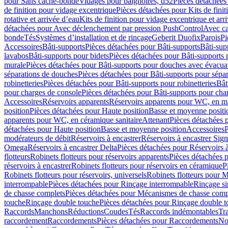
pour Sans cache-bonde
Vidages pour baignoires, d52
Pièces détachées
de finition pour vidage excentrique
Pièces détachées pour Kits de fini
rotative et arrivée d’eau
Kits de finition pour vidage excentrique et arr
détachées pour Avec déclenchement par pression PushControl
Avec c
bonde
Tés
Systèmes d’installation et de rinçage
Geberit Duofix
Parois
Pi
Accessoires
Bâti-supports
Pièces détachées pour Bâti-supports
Bâti-su
lavabos
Bâti-supports pour bidets
Pièces détachées pour Bâti-supports 
murale
Pièces détachées pour Bâti-supports pour douches avec évacua
séparations de douches
Pièces détachées pour Bâti-supports pour sépa
robinetteries
Pièces détachées pour Bâti-supports pour robinetteries
Bât
pour charges de console
Pièces détachées pour Bâti-supports pour cha
Accessoires
Réservoirs apparents
Réservoirs apparents pour WC, en ma
position
Pièces détachées pour Haute position
Basse et moyenne positi
apparents pour WC, en céramique sanitaire
Attenant
Pièces détachées 
détachées pour Haute position
Basse et moyenne position
Accessoires
P
modérateurs de débit
Réservoirs à encastrer
Réservoirs à encastrer Sig
Omega
Réservoirs à encastrer Delta
Pièces détachées pour Réservoirs à
flotteurs
Robinets flotteurs pour réservoirs apparents
Pièces détachées p
réservoirs à encastrer
Robinets flotteurs pour réservoirs en céramique
P
Robinets flotteurs pour réservoirs, universels
Robinets flotteurs pour 
interrompable
Pièces détachées pour Rinçage interrompable
Rinçage s
de chasse complets
Pièces détachées pour Mécanismes de chasse comp
touche
Rinçage double touche
Pièces détachées pour Rinçage double 
Raccords
Manchons
Réductions
Coudes
Tés
Raccords indémontables
Tra
raccordement
Raccordements
Pièces détachées pour Raccordements
Nou