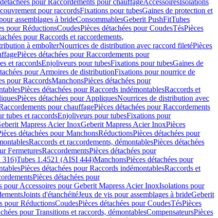
 détachées pour Raccordements pour chauffage
Accessoires
Isolations
couvrement pour raccords
Fixations pour tubes
Gaines de protection et
 pour assemblages à bride
Consommables
Geberit PushFit
Tubes
es pour Réductions
Coudes
Pièces détachées pour Coudes
Tés
Pièces
tachées pour Raccords et raccordements,
tribution à emboîter
Nourrices de distribution avec raccord fileté
Pièces
ffage
Pièces détachées pour Raccordements pour
s et raccords
Enjoliveurs pour tubes
Fixations pour tubes
Gaines de
tachées pour Armoires de distribution
Fixations pour nourrice de
es pour Raccords
Manchons
Pièces détachées pour
tables
Pièces détachées pour Raccords indémontables
Raccords et
iques
Pièces détachées pour Appliques
Nourrices de distribution avec
Raccordements pour chauffage
Pièces détachées pour Raccordements
 tubes et raccords
Enjoliveurs pour tubes
Fixations pour
eberit Mapress Acier Inox
Geberit Mapress Acier Inox
Pièces
Pièces détachées pour Manchons
Réductions
Pièces détachées pour
montables
Raccords et raccordements, démontables
Pièces détachées
ur Fermetures
Raccordements
Pièces détachées pour
 316)
Tubes 1.4521 (AISI 444)
Manchons
Pièces détachées pour
tables
Pièces détachées pour Raccords indémontables
Raccords et
ordements
Pièces détachées pour
s pour Accessoires pour Geberit Mapress Acier Inox
Isolations pour
rdements
Joints d'étanchéité
Jeux de vis pour assemblages à bride
Geberit
s pour Réductions
Coudes
Pièces détachées pour Coudes
Tés
Pièces
achées pour Transitions et raccords, démontables
Compensateurs
Pièces