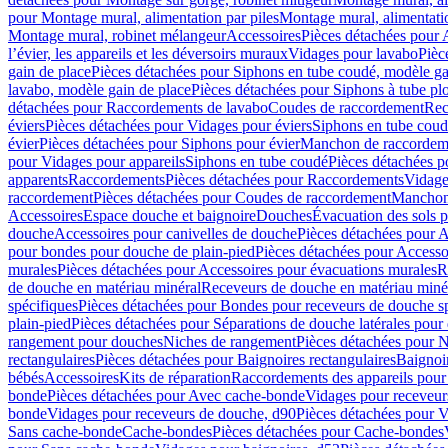
pour Montage mural, alimentation par piles
Montage mural, alimentati
Montage mural, robinet mélangeur
Accessoires
Pièces détachées pour 
l’évier, les appareils et les déversoirs muraux
Vidages pour lavabo
Pièc
gain de place
Pièces détachées pour Siphons en tube coudé, modèle ga
lavabo, modèle gain de place
Pièces détachées pour Siphons à tube pl
détachées pour Raccordements de lavabo
Coudes de raccordement
Rec
éviers
Pièces détachées pour Vidages pour éviers
Siphons en tube cou
évier
Pièces détachées pour Siphons pour évier
Manchon de raccordem
pour Vidages pour appareils
Siphons en tube coudé
Pièces détachées p
apparents
Raccordements
Pièces détachées pour Raccordements
Vidage
raccordement
Pièces détachées pour Coudes de raccordement
Manchon
Accessoires
Espace douche et baignoire
Douches
Évacuation des sols 
douche
Accessoires pour canivelles de douche
Pièces détachées pour A
pour bondes pour douche de plain-pied
Pièces détachées pour Accesso
murales
Pièces détachées pour Accessoires pour évacuations murales
R
de douche en matériau minéral
Receveurs de douche en matériau miné
spécifiques
Pièces détachées pour Bondes pour receveurs de douche s
plain-pied
Pièces détachées pour Séparations de douche latérales pour
rangement pour douches
Niches de rangement
Pièces détachées pour 
rectangulaires
Pièces détachées pour Baignoires rectangulaires
Baignoi
bébés
Accessoires
Kits de réparation
Raccordements des appareils pour 
bonde
Pièces détachées pour Avec cache-bonde
Vidages pour receveur
bonde
Vidages pour receveurs de douche, d90
Pièces détachées pour 
Sans cache-bonde
Cache-bondes
Pièces détachées pour Cache-bondes