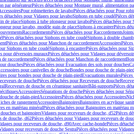
on par générateur
Pièces détachées pour Montage mural, alimentation pa
Accessoires
Pour robinetteries de lavabo
Pièces détachées pour Pour robi
es détachées pour Vidages pour lavabo
Siphons en tube coudé
Pièces dé
in de place
Siphons à tube plongeur pour lavabo
Pièces détachées pour 
ongeur pour lavabo, modèle gain de place
Siphons à encastrer
Pièces dét
ouvrements
Raccordements
Pièces détachées pour Raccordements
Joints
dé
Pièces détachées pour Siphons en tube coudé
Siphons à double chamb
ent
Pièces détachées pour Manchon de raccordement
Accessoires
Pièces
our Siphons en tube coudé
Siphons à encastrer
Pièces détachées pour Sip
s pour déversoirs muraux
Pièces détachées pour Vidages pour déversoi
 de raccordement
Pièces détachées pour Manchon de raccordement
Bon
pour douches
Pièces détachées pour Évacuation des sols pour douches
Ca
ccessoires pour canivelles de douche
Bondes pour douche de plain-pie
ires pour bondes pour douche de plain-pied
Evacuations murales
Pièces
eceveurs de douche
Pièces détachées pour Receveurs de douche
Receve
ral
Receveurs de douche en céramique sanitaire
Bâti-supports
Pièces dét
pécifiques
Accessoires
Séparations de douche
Pièces détachées pour Sép
 douche de plain-pied
Accessoires
Pièces détachées pour Accessoires
Nic
Niches de rangement
Accessoires
Baignoires
Baignoires en acrylique sanit
res en matériau minéral
Pièces détachées pour Baignoires en matériau m
douches et baignoires
Vidages pour receveurs de douche, d52
Pièces dé
s de douche, d62
Pièces détachées pour Vidages pour receveurs de dou
Vidages pour receveurs de douche, d90
Avec cache-bonde
Pièces détach
Vidages pour receveurs de douche Sestra
Pièces détachées pour Vidages