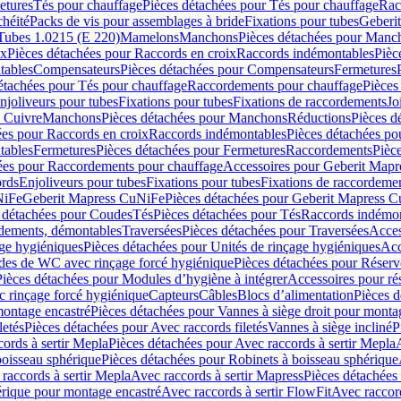
etures
Tés pour chauffage
Pièces détachées pour Tés pour chauffage
Rac
chéité
Packs de vis pour assemblages à bride
Fixations pour tubes
Geberi
Tubes 1.0215 (E 220)
Mamelons
Manchons
Pièces détachées pour Manc
ix
Pièces détachées pour Raccords en croix
Raccords indémontables
Pièc
tables
Compensateurs
Pièces détachées pour Compensateurs
Fermetures
étachées pour Tés pour chauffage
Raccordements pour chauffage
Pièces
njoliveurs pour tubes
Fixations pour tubes
Fixations de raccordements
Jo
s Cuivre
Manchons
Pièces détachées pour Manchons
Réductions
Pièces d
ées pour Raccords en croix
Raccords indémontables
Pièces détachées po
tables
Fermetures
Pièces détachées pour Fermetures
Raccordements
Pièc
ées pour Raccordements pour chauffage
Accessoires pour Geberit Mapr
ords
Enjoliveurs pour tubes
Fixations pour tubes
Fixations de raccordeme
NiFe
Geberit Mapress CuNiFe
Pièces détachées pour Geberit Mapress 
 détachées pour Coudes
Tés
Pièces détachées pour Tés
Raccords indémon
rdements, démontables
Traversées
Pièces détachées pour Traversées
Acces
age hygiéniques
Pièces détachées pour Unités de rinçage hygiéniques
Acc
des de WC avec rinçage forcé hygiénique
Pièces détachées pour Réser
Pièces détachées pour Modules d’hygiène à intégrer
Accessoires pour r
 rinçage forcé hygiénique
Capteurs
Câbles
Blocs d’alimentation
Pièces d
montage encastré
Pièces détachées pour Vannes à siège droit pour monta
letés
Pièces détachées pour Avec raccords filetés
Vannes à siège incliné
P
ords à sertir Mepla
Pièces détachées pour Avec raccords à sertir Mepla
boisseau sphérique
Pièces détachées pour Robinets à boisseau sphérique
raccords à sertir Mepla
Avec raccords à sertir Mapress
Pièces détachées
érique pour montage encastré
Avec raccords à sertir FlowFit
Avec raccord