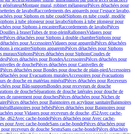
r générateur
Montage mural, robinet mélangeur
Pièces détachées pour
netteries de lavabo
Raccordements des appareils pour l’espace lavabo,
tachées pour Siphons en tube coudé
Siphons en tube coudé, modèle
Siphons à tube plongeur pour lavabo
Siphons à tube plongeur pour
achées pour Siphons à encastrer
Raccordements de lavabo
Pièces
Douilles à braser
Tubes de trop-plein
Rallonges
Vidages pour
re
Pièces détachées pour Siphons à double chambre
Siphons pour
 détachées pour Accessoires
Vidages pour appareils
Pièces détachées
hons à encastrer
Siphons apparents
Pièces détachées pour Siphons
rs muraux
Siphons
Pièces détachées pour Siphons
Coudes de
des
Pièces détachées pour Bondes
Accessoires
Pièces détachées pour
nivelles de douche
Pièces détachées pour Canivelles de
d
Pièces détachées pour Bondes pour douche de plain-pied
Accessoires
 détachées pour Evacuations murales
Accessoires pour évacuations
urs de douche en matériau minéral
Pièces détachées pour Receveurs
achées pour Bâti-supports
Bondes pour receveurs de douche
arations de douche
Séparations de douche latérales pour douche de
hes de rangement pour douches
Pièces détachées pour Niches de
aire
Pièces détachées pour Baignoires en acrylique sanitaire
Baignoires
inéral
Baignoires pour bébés
Pièces détachées pour Baignoires pour
tachées pour Vidages pour receveurs de douche, d52
Avec cache-
che, d62
Avec cache-bonde
Pièces détachées pour Avec cache-
ées pour Avec cache-bonde
Sans cache-bonde
Pièces détachées pour
 pour receveurs de douche Sestra
Sans cache-bonde
Pièces détachées