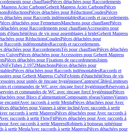
cordements pour chauffage
Pièces détachées pour Raccordements
t Mapress Acier Carbone
Geberit Mapress Acier Carbone
Pièces
hons
Réductions
Pièces détachées pour Réductions
Coudes
Pièces
es détachées pour Raccords indémontables
Raccords et raccordements,
Pièces détachées pour Fermetures
Manchons pour chauffage
Pièces
 détachées pour Raccordements pour chauffage
Accessoires pour
ints d'étanchéité
Jeux de vis pour assemblages à bride
Geberit Mapress
étachées pour Réductions
Coudes
Pièces détachées pour
ur Raccords indémontables
Raccords et raccordements,
es détachées pour Raccordements
Tés pour chauffage
Pièces détachées
ess Cuivre
Pièces détachées pour Accessoires pour Geberit Mapress
nts
Pièces détachées pour Fixations de raccordements
Joints
CuNiFe
Tubes 2.1972
Manchons
Pièces détachées pour
tables
Pièces détachées pour Raccords indémontables
Raccords et
soires pour Geberit Mapress CuNiFe
Joints d'étanchéité
Jeux de vis
essoires pour unités de rinçage hygiéniques
Capteurs
Câbles
Limiteurs
voirs et commandes de WC avec rinçage forcé hygiénique
Réservoirs à
éservoirs et commandes de WC avec rinçage forcé hygiénique
Pièces
étachées pour Blocs d’alimentation
Composants réseau
Vannes
Vannes
ge encastré
Avec raccords à sertir Mepla
Pièces détachées pour Avec
ièces détachées pour Vannes à siège incliné
Avec raccords à sertir
Avec raccords à sertir Mapress
Pièces détachées pour Avec raccords à
Avec raccords à sertir FlowFit
Pièces détachées pour Avec raccords à
 pour Avec raccords à sertir Mapress
Robinets à boisseau sphérique
s à sertir Mepla
Avec raccords à sertir Mapress
Pièces détachées pour