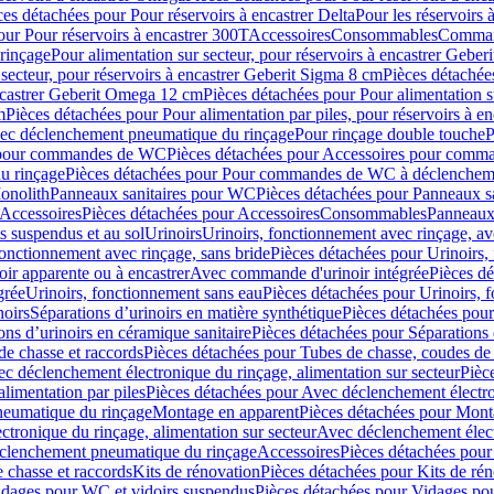
ces détachées pour Pour réservoirs à encastrer Delta
Pour les réservoirs 
our Pour réservoirs à encastrer 300T
Accessoires
Consommables
Command
rinçage
Pour alimentation sur secteur, pour réservoirs à encastrer Gebe
 secteur, pour réservoirs à encastrer Geberit Sigma 8 cm
Pièces détachées
encastrer Geberit Omega 12 cm
Pièces détachées pour Pour alimentation s
m
Pièces détachées pour Pour alimentation par piles, pour réservoirs à 
c déclenchement pneumatique du rinçage
Pour rinçage double touche
P
 pour commandes de WC
Pièces détachées pour Accessoires pour com
u rinçage
Pièces détachées pour Pour commandes de WC à déclencheme
onolith
Panneaux sanitaires pour WC
Pièces détachées pour Panneaux s
Accessoires
Pièces détachées pour Accessoires
Consommables
Panneaux 
s suspendus et au sol
Urinoirs
Urinoirs, fonctionnement avec rinçage, av
fonctionnement avec rinçage, sans bride
Pièces détachées pour Urinoirs,
ir apparente ou à encastrer
Avec commande d'urinoir intégrée
Pièces d
grée
Urinoirs, fonctionnement sans eau
Pièces détachées pour Urinoirs, 
noirs
Séparations d’urinoirs en matière synthétique
Pièces détachées pour
ons d’urinoirs en céramique sanitaire
Pièces détachées pour Séparations 
de chasse et raccords
Pièces détachées pour Tubes de chasse, coudes de 
c déclenchement électronique du rinçage, alimentation sur secteur
Pièc
limentation par piles
Pièces détachées pour Avec déclenchement électron
neumatique du rinçage
Montage en apparent
Pièces détachées pour Mont
tronique du rinçage, alimentation sur secteur
Avec déclenchement électr
clenchement pneumatique du rinçage
Accessoires
Pièces détachées pour
 chasse et raccords
Kits de rénovation
Pièces détachées pour Kits de ré
dages pour WC et vidoirs suspendus
Pièces détachées pour Vidages po