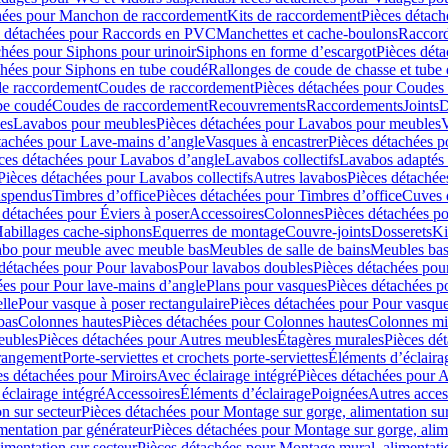
hées pour Manchon de raccordement
Kits de raccordement
Pièces détach
s détachées pour Raccords en PVC
Manchettes et cache-boulons
Raccord
chées pour Siphons pour urinoir
Siphons en forme d’escargot
Pièces dét
chées pour Siphons en tube coudé
Rallonges de coude de chasse et tube 
de raccordement
Coudes de raccordement
Pièces détachées pour Coudes
be coudé
Coudes de raccordement
Recouvrements
Raccordements
Joints
D
es
Lavabos pour meubles
Pièces détachées pour Lavabos pour meubles
V
tachées pour Lave-mains d’angle
Vasques à encastrer
Pièces détachées p
ces détachées pour Lavabos d’angle
Lavabos collectifs
Lavabos adapté
Pièces détachées pour Lavabos collectifs
Autres lavabos
Pièces détachée
uspendus
Timbres dʼoffice
Pièces détachées pour Timbres dʼoffice
Cuves d
 détachées pour Éviers à poser
Accessoires
Colonnes
Pièces détachées p
abillages cache-siphons
Equerres de montage
Couvre-joints
Dosserets
Ki
vabo pour meuble avec meuble bas
Meubles de salle de bains
Meubles bas
 détachées pour Pour lavabos
Pour lavabos doubles
Pièces détachées pou
ées pour Pour lave-mains d’angle
Plans pour vasques
Pièces détachées p
lle
Pour vasque à poser rectangulaire
Pièces détachées pour Pour vasque
bas
Colonnes hautes
Pièces détachées pour Colonnes hautes
Colonnes mi
eubles
Pièces détachées pour Autres meubles
Étagères murales
Pièces dé
 rangement
Porte-serviettes et crochets porte-serviettes
Éléments d’éclaira
es détachées pour Miroirs
Avec éclairage intégré
Pièces détachées pour A
éclairage intégré
Accessoires
Éléments d’éclairage
Poignées
Autres acces
n sur secteur
Pièces détachées pour Montage sur gorge, alimentation sur
mentation par générateur
Pièces détachées pour Montage sur gorge, alim
imentation sur secteur
Pièces détachées pour Montage mural, alimentatio