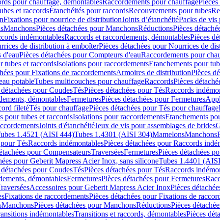
cords pour chauffage, démontables
Raccordements pour chauffage
Pièces
ubes et raccords
Étanchéités pour raccords
Recouvrements pour tubes
Re
on
Fixations pour nourrice de distribution
Joints d’étanchéité
Packs de vis
ds
Manchons
Pièces détachées pour Manchons
Réductions
Pièces détaché
ccords indémontables
Raccords et raccordements, démontables
Pièces dé
rrices de distribution à emboîter
Pièces détachées pour Nourrices de dis
 d'eau
Pièces détachées pour Compteurs d'eau
Raccordements pour chau
r tubes et raccords
Isolations pour raccordements
Etanchements pour tube
chées pour Fixations de raccordements
Armoires de distribution
Pièces dé
eau potable
Tubes multicouches pour chauffage
Raccords
Pièces détaché
 détachées pour Coudes
Tés
Pièces détachées pour Tés
Raccords indémon
rdements, démontables
Fermetures
Pièces détachées pour Fermetures
Appl
ord fileté
Tés pour chauffage
Pièces détachées pour Tés pour chauffage
ns pour tubes et raccords
Isolations pour raccordements
Etanchements pour
raccordements
Joints d'étanchéité
Jeux de vis pour assemblages de brides
G
ubes 1.4521 (AISI 444)
Tubes 1.4301 (AISI 304)
Mamelons
Manchons
 pour Tés
Raccords indémontables
Pièces détachées pour Raccords indé
détachées pour Compensateurs
Traversées
Fermetures
Pièces détachées po
hées pour Geberit Mapress Acier Inox, sans silicone
Tubes 1.4401 (AISI
 détachées pour Coudes
Tés
Pièces détachées pour Tés
Raccords indémon
rdements, démontables
Fermetures
Pièces détachées pour Fermetures
Racc
raversées
Accessoires pour Geberit Mapress Acier Inox
Pièces détachée
es
Fixations de raccordements
Pièces détachées pour Fixations de racco
s
Manchons
Pièces détachées pour Manchons
Réductions
Pièces détachée
ransitions indémontables
Transitions et raccords, démontables
Pièces dét