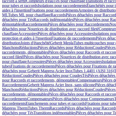
raccord à sertir
Compteurs d'eau
Tés pour chauffage
Transitions et rac
pour tubes et raccords
Isolations pour raccordements
Étanchéités pour t
aides à l'insertion
Fixations pour raccordements
Armoires de distributi
ML
Tubes ML pour chauffage
Raccords
Pièces détachées pour Raccor
détachées pour Tés
Raccords indémontables
Pièces détachées pour Ra
démontables
Raccordements
Pièces détachées pour Raccordements
Nou
détachées pour Nourrices de distribution avec raccord fileté
Compteurs
chauffage
Accessoires
Pièces détachées pour Accessoires
Isolations pou
protection et aides à l'insertion
Fixations de raccordements
Pièces déta
distribution
Joints d'étanchéité
Geberit Mepla
Tubes multicouches pour 
Manchons
Réductions
Pièces détachées pour Réductions
Coudes
Pièces
raccordements, démontables
Pièces détachées pour Raccords et racco
raccord fileté
Pièces détachées pour Nourrices de distribution avec racc
pour chauffage
Accessoires
Pièces détachées pour Accessoires
Isolatio
tubes
Fixations de raccordements
Pièces détachées pour Fixations de 
détachées pour Geberit Mapress Acier Inox
Tubes 1.4401 (AISI 316)
T
Réductions
Coudes
Pièces détachées pour Coudes
Tés
Pièces détachées
pour Raccords et raccordements, démontables
Compensateurs
Pièces 
Raccordements
Geberit Mapress Acier Inox, sans silicone
Pièces détac
Manchons
Réductions
Pièces détachées pour Réductions
Coudes
Pièces
raccordements, démontables
Pièces détachées pour Raccords et racco
Raccordements
Compensateurs
Pièces détachées pour Compensateurs
T
raccordements
Etanchements pour tubes et raccords
Fixations pour tub
Mapress Therm
Tubes Therm
Raccords
Pièces détachées pour Raccord
détachées pour Tés
Transitions indémontables
Pièces détachées pour T