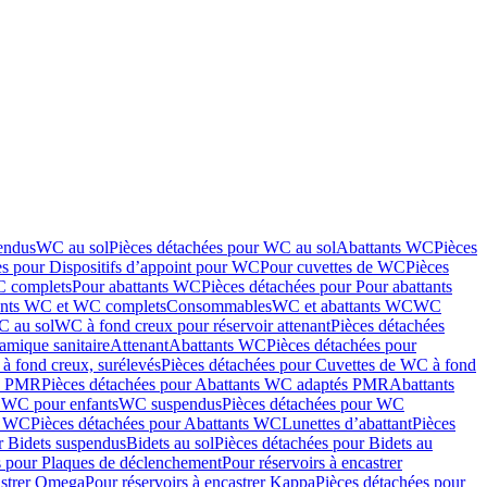
endus
WC au sol
Pièces détachées pour WC au sol
Abattants WC
Pièces
es pour Dispositifs d’appoint pour WC
Pour cuvettes de WC
Pièces
C complets
Pour abattants WC
Pièces détachées pour Pour abattants
ants WC et WC complets
Consommables
WC et abattants WC
WC
C au sol
WC à fond creux pour réservoir attenant
Pièces détachées
amique sanitaire
Attenant
Abattants WC
Pièces détachées pour
à fond creux, surélevés
Pièces détachées pour Cuvettes de WC à fond
és PMR
Pièces détachées pour Abattants WC adaptés PMR
Abattants
r WC pour enfants
WC suspendus
Pièces détachées pour WC
s WC
Pièces détachées pour Abattants WC
Lunettes d’abattant
Pièces
r Bidets suspendus
Bidets au sol
Pièces détachées pour Bidets au
s pour Plaques de déclenchement
Pour réservoirs à encastrer
astrer Omega
Pour réservoirs à encastrer Kappa
Pièces détachées pour