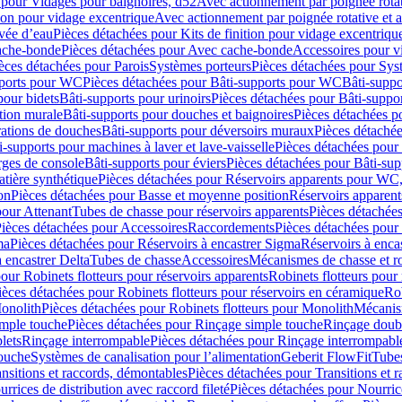
 pour Vidages pour baignoires, d52
Avec actionnement par poignée rota
tion pour vidage excentrique
Avec actionnement par poignée rotative et a
ivée d’eau
Pièces détachées pour Kits de finition pour vidage excentrique
ache-bonde
Pièces détachées pour Avec cache-bonde
Accessoires pour v
èces détachées pour Parois
Systèmes porteurs
Pièces détachées pour Sys
pports pour WC
Pièces détachées pour Bâti-supports pour WC
Bâti-suppo
pour bidets
Bâti-supports pour urinoirs
Pièces détachées pour Bâti-suppor
tion murale
Bâti-supports pour douches et baignoires
Pièces détachées p
rations de douches
Bâti-supports pour déversoirs muraux
Pièces détaché
i-supports pour machines à laver et lave-vaisselle
Pièces détachées pour 
rges de console
Bâti-supports pour éviers
Pièces détachées pour Bâti-sup
tière synthétique
Pièces détachées pour Réservoirs apparents pour WC,
on
Pièces détachées pour Basse et moyenne position
Réservoirs apparent
pour Attenant
Tubes de chasse pour réservoirs apparents
Pièces détachées
ièces détachées pour Accessoires
Raccordements
Pièces détachées pou
ma
Pièces détachées pour Réservoirs à encastrer Sigma
Réservoirs à enc
 encastrer Delta
Tubes de chasse
Accessoires
Mécanismes de chasse et rob
our Robinets flotteurs pour réservoirs apparents
Robinets flotteurs pour 
ièces détachées pour Robinets flotteurs pour réservoirs en céramique
Rob
Monolith
Pièces détachées pour Robinets flotteurs pour Monolith
Mécanis
imple touche
Pièces détachées pour Rinçage simple touche
Rinçage doub
lets
Rinçage interrompable
Pièces détachées pour Rinçage interrompabl
touche
Systèmes de canalisation pour l’alimentation
Geberit FlowFit
Tube
nsitions et raccords, démontables
Pièces détachées pour Transitions et 
rrices de distribution avec raccord fileté
Pièces détachées pour Nourrice