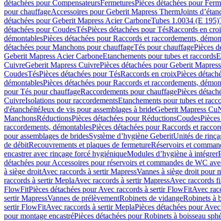
détachées pour Compensateurs
Fermetures
Pièces détachées pour Ferm
pour chauffage
Accessoires pour Geberit Mapress Therm
Joints d’étan
détachées pour Geberit Mapress Acier Carbone
Tubes 1.0034 (E 195)
détachées pour Coudes
Tés
Pièces détachées pour Tés
Raccords en cro
démontables
Pièces détachées pour Raccords et raccordements, démon
détachées pour Manchons pour chauffage
Tés pour chauffage
Pièces d
Geberit Mapress Acier Carbone
Etanchements pour tubes et raccords
E
Cuivre
Geberit Mapress Cuivre
Pièces détachées pour Geberit Mapres
Coudes
Tés
Pièces détachées pour Tés
Raccords en croix
Pièces détach
démontables
Pièces détachées pour Raccords et raccordements, démon
pour Tés pour chauffage
Raccordements pour chauffage
Pièces détach
Cuivre
Isolations pour raccordements
Etanchements pour tubes et racc
d'étanchéité
Jeux de vis pour assemblages à bride
Geberit Mapress Cu
Manchons
Réductions
Pièces détachées pour Réductions
Coudes
Pièces
raccordements, démontables
Pièces détachées pour Raccords et racco
pour assemblages de brides
Système d’hygiène Geberit
Unités de rinç
de débit
Recouvrements et plaques de fermeture
Réservoirs et comman
encastrer avec rinçage forcé hygiénique
Modules d’hygiène à intégrer
détachées pour Accessoires pour réservoirs et commandes de WC avec
à siège droit
Avec raccords à sertir Mapress
Vannes à siège droit pour 
raccords à sertir Mepla
Avec raccords à sertir Mapress
Avec raccords fi
FlowFit
Pièces détachées pour Avec raccords à sertir FlowFit
Avec racc
sertir Mapress
Vannes de prélèvement
Robinets de vidange
Robinets à 
sertir FlowFit
Avec raccords à sertir Mepla
Pièces détachées pour Avec 
pour montage encastré
Pièces détachées pour Robinets à boisseau sph