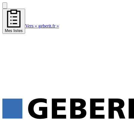
Vers « geberit.fr »
Mes listes