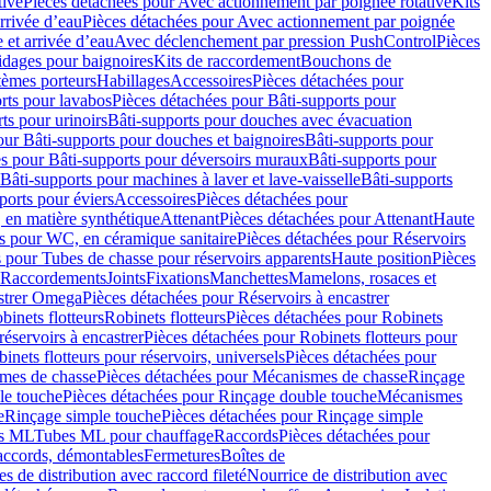
tive
Pièces détachées pour Avec actionnement par poignée rotative
Kits
rrivée d’eau
Pièces détachées pour Avec actionnement par poignée
 et arrivée d’eau
Avec déclenchement par pression PushControl
Pièces
idages pour baignoires
Kits de raccordement
Bouchons de
tèmes porteurs
Habillages
Accessoires
Pièces détachées pour
rts pour lavabos
Pièces détachées pour Bâti-supports pour
ts pour urinoirs
Bâti-supports pour douches avec évacuation
our Bâti-supports pour douches et baignoires
Bâti-supports pour
es pour Bâti-supports pour déversoirs muraux
Bâti-supports pour
Bâti-supports pour machines à laver et lave-vaisselle
Bâti-supports
ports pour éviers
Accessoires
Pièces détachées pour
 en matière synthétique
Attenant
Pièces détachées pour Attenant
Haute
s pour WC, en céramique sanitaire
Pièces détachées pour Réservoirs
 pour Tubes de chasse pour réservoirs apparents
Haute position
Pièces
r Raccordements
Joints
Fixations
Manchettes
Mamelons, rosaces et
astrer Omega
Pièces détachées pour Réservoirs à encastrer
inets flotteurs
Robinets flotteurs
Pièces détachées pour Robinets
réservoirs à encastrer
Pièces détachées pour Robinets flotteurs pour
inets flotteurs pour réservoirs, universels
Pièces détachées pour
mes de chasse
Pièces détachées pour Mécanismes de chasse
Rinçage
le touche
Pièces détachées pour Rinçage double touche
Mécanismes
e
Rinçage simple touche
Pièces détachées pour Rinçage simple
s ML
Tubes ML pour chauffage
Raccords
Pièces détachées pour
raccords, démontables
Fermetures
Boîtes de
s de distribution avec raccord fileté
Nourrice de distribution avec