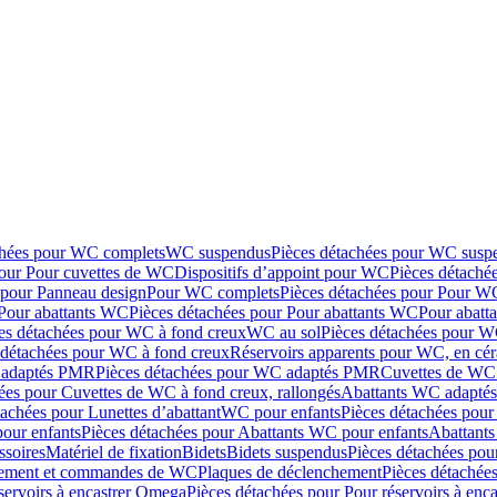
chées pour WC complets
WC suspendus
Pièces détachées pour WC susp
pour Pour cuvettes de WC
Dispositifs d’appoint pour WC
Pièces détaché
 pour Panneau design
Pour WC complets
Pièces détachées pour Pour W
Pour abattants WC
Pièces détachées pour Pour abattants WC
Pour abatt
es détachées pour WC à fond creux
WC au sol
Pièces détachées pour W
 détachées pour WC à fond creux
Réservoirs apparents pour WC, en cér
adaptés PMR
Pièces détachées pour WC adaptés PMR
Cuvettes de WC 
ées pour Cuvettes de WC à fond creux, rallongés
Abattants WC adapt
tachées pour Lunettes d’abattant
WC pour enfants
Pièces détachées pou
our enfants
Pièces détachées pour Abattants WC pour enfants
Abattant
ssoires
Matériel de fixation
Bidets
Bidets suspendus
Pièces détachées pou
hement et commandes de WC
Plaques de déclenchement
Pièces détachée
servoirs à encastrer Omega
Pièces détachées pour Pour réservoirs à enc