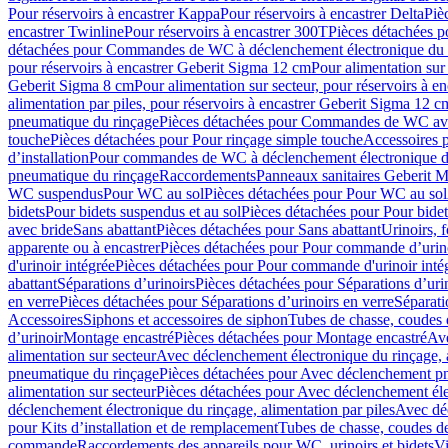
Pour réservoirs à encastrer Kappa
Pour réservoirs à encastrer Delta
Piè
encastrer Twinline
Pour réservoirs à encastrer 300T
Pièces détachées p
détachées pour Commandes de WC à déclenchement électronique du 
pour réservoirs à encastrer Geberit Sigma 12 cm
Pour alimentation sur
Geberit Sigma 8 cm
Pour alimentation sur secteur, pour réservoirs à 
alimentation par piles, pour réservoirs à encastrer Geberit Sigma 12 c
pneumatique du rinçage
Pièces détachées pour Commandes de WC ave
touche
Pièces détachées pour Pour rinçage simple touche
Accessoires
d’installation
Pour commandes de WC à déclenchement électronique d
pneumatique du rinçage
Raccordements
Panneaux sanitaires Geberit M
WC suspendus
Pour WC au sol
Pièces détachées pour Pour WC au sol
bidets
Pour bidets suspendus et au sol
Pièces détachées pour Pour bidet
avec bride
Sans abattant
Pièces détachées pour Sans abattant
Urinoirs, 
apparente ou à encastrer
Pièces détachées pour Pour commande d’urino
d'urinoir intégrée
Pièces détachées pour Pour commande d'urinoir inté
abattant
Séparations d’urinoirs
Pièces détachées pour Séparations d’uri
en verre
Pièces détachées pour Séparations d’urinoirs en verre
Séparati
Accessoires
Siphons et accessoires de siphon
Tubes de chasse, coudes 
dʼurinoir
Montage encastré
Pièces détachées pour Montage encastré
Ave
alimentation sur secteur
Avec déclenchement électronique du rinçage, a
pneumatique du rinçage
Pièces détachées pour Avec déclenchement p
alimentation sur secteur
Pièces détachées pour Avec déclenchement élec
déclenchement électronique du rinçage, alimentation par piles
Avec dé
pour Kits d’installation et de remplacement
Tubes de chasse, coudes de
commande
Raccordements des appareils pour WC, urinoirs et bidets
Vi