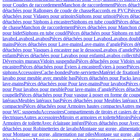
pour Coudes de raccordement
Manchon de raccordement
Pièces détac
détachées pour Rallonges de coude de chasse
Raccords en PVC
Pièce
détachées pour Vidages pour urinoirs
Siphons pour urinoir
Pièces déta
détachées pour Siphons à encastrer
Siphons en tube coudé
Pièces déta
de chasse
Manchon de raccordement
Pièces détachées pour Manchon 
pour bidet
Siphons en tube coudé
Pièces détachées pour Siphons en tu
lavabo
Lavabos
Lavabos
Pièces détachées pour Lavabos
Lavabos doubl
mains
Pièces détachées pour Lave-mains
Lave-mains d’angle
Pièces dé
détachées pour Vasques à encastrer par le dessous
Lavabos d’angle
Piè
enfants
Pièces détachées pour Lavabos pour enfants
Lavabos collectifs
Déversoirs muraux
Vidoirs suspendus
Pièces détachées pour Vidoirs s
encastrer
Pièces détachées pour Éviers à encastrer
Éviers à poser
Pièces
siphons
Accessoires
Cache-bondes
Porte-serviettes
Matériel de fixation
H
lavabo pour meuble avec meuble bas
Pièces détachées pour Packs la
lave-mains
Pièces détachées pour Pour lave-mains
Pour lavabos
Pièces
pour Pour lavabos pour meuble
Pour lave-mains d’angle
Pièces détach
coupelle
Pièces détachées pour Pour vasque à poser en forme de coupe
latéraux
Meubles latéraux bas
Pièces détachées pour Meubles latéraux 
compactes
Pièces détachées pour Armoires hautes compactes
Autres m
pour WC suspendu
Accessoires
Compartiments de tiroirs et casiers de
électriques
Autres accessoires
Miroirs et armoires et toilette
Miroirs
Pièc
Armoires de toilette
Avec éclairage intégré
Pièces détachées pour Avec 
détachées pour Robinetteries de lavabo
Montage sur gorge, alimentatio
pour Montage sur gorge, alimentation par piles
Montage sur gorge, ali
détachées pour Montage sur gorge, robinet mitigeur
Montage mural, al