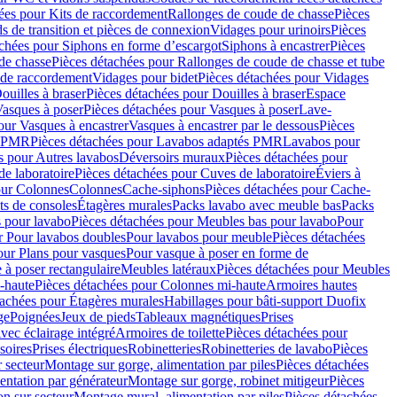
ées pour Kits de raccordement
Rallonges de coude de chasse
Pièces
s de transition et pièces de connexion
Vidages pour urinoirs
Pièces
achées pour Siphons en forme d’escargot
Siphons à encastrer
Pièces
de chasse
Pièces détachées pour Rallonges de coude de chasse et tube
 de raccordement
Vidages pour bidet
Pièces détachées pour Vidages
ouilles à braser
Pièces détachées pour Douilles à braser
Espace
asques à poser
Pièces détachées pour Vasques à poser
Lave-
our Vasques à encastrer
Vasques à encastrer par le dessous
Pièces
s PMR
Pièces détachées pour Lavabos adaptés PMR
Lavabos pour
s pour Autres lavabos
Déversoirs muraux
Pièces détachées pour
e laboratoire
Pièces détachées pour Cuves de laboratoire
Éviers à
our Colonnes
Colonnes
Cache-siphons
Pièces détachées pour Cache-
ts de consoles
Étagères murales
Packs lavabo avec meuble bas
Packs
 pour lavabo
Pièces détachées pour Meubles bas pour lavabo
Pour
r Pour lavabos doubles
Pour lavabos pour meuble
Pièces détachées
our Plans pour vasques
Pour vasque à poser en forme de
 à poser rectangulaire
Meubles latéraux
Pièces détachées pour Meubles
-haute
Pièces détachées pour Colonnes mi-haute
Armoires hautes
tachées pour Étagères murales
Habillages pour bâti-support Duofix
ge
Poignées
Jeux de pieds
Tableaux magnétiques
Prises
vec éclairage intégré
Armoires de toilette
Pièces détachées pour
soires
Prises électriques
Robinetteries
Robinetteries de lavabo
Pièces
 secteur
Montage sur gorge, alimentation par piles
Pièces détachées
entation par générateur
Montage sur gorge, robinet mitigeur
Pièces
n sur secteur
Montage mural, alimentation par piles
Pièces détachées