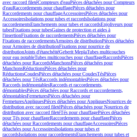
avec raccord fileté
Compteurs d'eau
Pièces détachées pour Compteurs
d'eau
Raccordements pour chauffage
Pièces détachées pour
Raccordements pour chauffage
Accessoires
Pièces détachées pour
Accessoires
Isolations pour tubes et raccords
Isolations pour
raccordements
Etanchements pour tubes et raccords
Enjoliveurs pour
tubes
Fixations pour tubes
Gaines de protection et aides à
l'insertion
Fixations de raccordements
Pièces détachées pour
Fixations de raccordements
Armoires de distribution
Pièces détachées
pour Armoires de distribution
Fixations pour nourrice de
distribution
Joints d'étanchéité
Geberit Mepla
Tubes multicouches
pour eau potable
Tubes multicouches pour chauffage
Raccords
Pièces
détachées pour Raccords
Manchons
Pièces détachées pour
Manchons
Réductions
Pièces détachées pour
Réductions
Coudes
Pièces détachées pour Coudes
Tés
Pièces
détachées pour Tés
Raccords indémontables
Pièces détachées pour
Raccords indémontables
Raccords et raccordements,
démontables
Pièces détachées pour Raccords et raccordements,
démontables
Fermetures
Pièces détachées pour
Fermetures
Appliques
Pièces détachées pour Appliques
Nourrices de
distribution avec raccord fileté
Pièces détachées pour Nourrices de
distribution avec raccord fileté
Tés pour chauffage
Pièces détachées
pour Tés pour chauffage
Raccordements pour chauffage
Pièces
détachées pour Raccordements pour chauffage
Accessoires
Pièces
détachées pour Accessoires
Isolations pour tubes et
raccords
Isolations pour raccordements
Etanchements pour tubes et