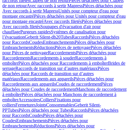
raccords filetés
Clapets de non retour
Pièces détachées pour Clapets
de non retour
Avec raccords à sertir Mapress
Pièces détachées pour
Avec raccords à sertir Mapress
Unités pour compteur d'eau pour
montage encastré
Pièces détachées pour Unités pour compteur d'eau
pour montage encastré
Avec raccords filetés
Pièces détachées pour
Avec raccords filetés
Soupapes d'évacuation d'air pour
chauffage
Purgeurs rapides
Systèmes de canalisation pour
l’évacuation
Geberit Silent-db20
Tubes
Raccords
Pièces détachées
pour Raccords
Coudes
Embranchements
Pièces détachées pour
Embranchements
Réductions
Pièces de nettoyage
Pièces détachées
pour Pièces de nettoyage
Raccordements
Pièces détachées pour
Raccordements
Raccordements à souder
Raccordements à
emboîter
Pièces détachées pour Raccordements à emboîter
Brides de
serrage
Raccords de transition sur d’autres matériaux
Pièces
détachées pour Raccords de transition sur d’autres
matériaux
Raccordements aux appareils
Pièces détachées pour
Raccordements aux appareils
Coudes de raccordement
Pièces
détachées pour Coudes de raccordement
Manchons de raccordement
à emboîter
Pièces détachées pour Manchons de raccordement à
emboîter
Accessoires
Colliers
Fixations pour
colliers
Fermetures
Joints
Consommables
Geberit Silent-
PP
Tubes
Pièces détachées pour Tubes
Raccords
Pièces détachées
pour Raccords
Coudes
Pièces détachées pour
Coudes
Embranchements
Pièces détachées pour
Embranchements
Réductions
Pièces détachées pour