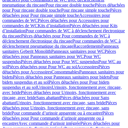
pneumatique du rinçage
Pour rinçage double touche
Pièces détachées
pour Pour rinçage double touche
Pour rinçage simple touche
Pièces
détachées pour Pour rinçage simple touche
Accessoires pour
commandes de WC
Pièces détachées pour Accessoires pour
commandes de WC
Kits d’installation
Pièces détachées pour Kits
d’installation
Pour commandes de WC à déclenchement électronique
du rinçage
Pièces détachées pour Pour commandes de WC à
déclenchement électronique du rinçage
Pour commandes de WC à
déclenchement pneumatique du rinçage
Raccordements
Panneaux
sanitaires Geberit Monolith
Panneaux sanitaires pour WC
Pièces
détachées pour Panneaux sanitaires pour WC
Pour WC
suspendus
Pièces détachées pour Pour WC suspendus
Pour WC au
sol
Pièces détachées pour Pour WC au sol
Accessoires
Pièces
détachées pour Accessoires
Consommables
Panneaux sanitaires pour
bidets
Pièces détachées pour Panneaux sanitaires pour bidets
Pour
bidets suspendus et au sol
Pièces détachées pour Pour bidets
suspendus et au sol
Urinoirs
Urinoirs, fonctionnement avec rinçage,
avec bride
Pièces détachées pour Urinoirs, fonctionnement avec
rinçage, avec bride
Sans abattant
Pièces détachées pour Sans
abattant
Urinoirs, fonctionnement avec rinçage, sans bride
Pièces
détachées pour Urinoirs, fonctionnement avec rinçage, sans
bride
Pour commande d’urinoir apparente ou à encastrer
Pièces
détachées pour Pour commande d’urinoir apparente ou à
encastrer
Avec commande d'urinoir intégrée
Pièces détachées pour