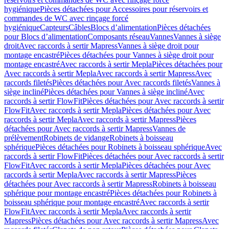
hygiénique
Pièces détachées pour Accessoires pour réservoirs et
commandes de WC avec rinçage forcé
hygiénique
Capteurs
Câbles
Blocs d’alimentation
Pièces détachées
pour Blocs d’alimentation
Composants réseau
Vannes
Vannes à siège
droit
Avec raccords à sertir Mapress
Vannes à siège droit pour
montage encastré
Pièces détachées pour Vannes à siège droit pour
montage encastré
Avec raccords à sertir Mepla
Pièces détachées pour
Avec raccords à sertir Mepla
Avec raccords à sertir Mapress
Avec
raccords filetés
Pièces détachées pour Avec raccords filetés
Vannes à
siège incliné
Pièces détachées pour Vannes à siège incliné
Avec
raccords à sertir FlowFit
Pièces détachées pour Avec raccords à sertir
FlowFit
Avec raccords à sertir Mepla
Pièces détachées pour Avec
raccords à sertir Mepla
Avec raccords à sertir Mapress
Pièces
détachées pour Avec raccords à sertir Mapress
Vannes de
prélèvement
Robinets de vidange
Robinets à boisseau
sphérique
Pièces détachées pour Robinets à boisseau sphérique
Avec
raccords à sertir FlowFit
Pièces détachées pour Avec raccords à sertir
FlowFit
Avec raccords à sertir Mepla
Pièces détachées pour Avec
raccords à sertir Mepla
Avec raccords à sertir Mapress
Pièces
détachées pour Avec raccords à sertir Mapress
Robinets à boisseau
sphérique pour montage encastré
Pièces détachées pour Robinets à
boisseau sphérique pour montage encastré
Avec raccords à sertir
FlowFit
Avec raccords à sertir Mepla
Avec raccords à sertir
Mapress
Pièces détachées pour Avec raccords à sertir Mapress
Avec