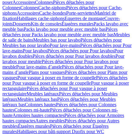
poser
Accessoires
Colonnes
Pièces détachées pour
Colonnes
Colonnes
Cache-siphons
Pièces détachées pour Cache-
siphons
Accessoires
Cache-bondes
Porte-serviettes
Matériel de
fixation
Habillages cache-siphons
Equerres de montage
Couvre-
joints
Dosserets
Kits de consoles
Étagères murales
Packs lavabo avec
meuble bas
Packs lavabo pour meuble avec meuble bas
Pièces
détachées pour Packs lavabo pour meuble avec meuble bas
Meubles
de salle de bains
Meubles bas pour lavabo
Pièces détachées pour
Meubles bas pour lavabo
Pour lave-mains
Pièces détachées pour Pour
lave-mains
Pour lavabos
Pièces détachées pour Pour lavabos
Pour
lavabos doubles
Pièces détachées pour Pour lavabos doubles
Pour
lavabos pour meuble
Pièces détachées pour Pour lavabos pour
meuble
Pour lave-mains d’angle
Pièces détachées pour Pour lave-
mains d’angle
Plans pour vasques
Pièces détachées pour Plans pour
vasques
Pour vasque à poser en forme de coupelle
Pièces détachées
pour Pour vasque à poser en forme de coupelle
Pour vasque à poser
rectangulaire
Pièces détachées pour Pour vasque à poser
rectangulaire
Meubles latéraux
Pièces détachées pour Meubles
latéraux
Meubles latéraux bas
Pièces détachées pour Meubles
latéraux bas
Colonnes hautes
Pièces détachées pour Colonnes
hautes
Colonnes mi-haute
Pièces détachées pour Colonnes mi-
haute
Armoires hautes compactes
Pièces détachées pour Armoires
hautes compactes
Autres meubles
Pièces détachées pour Autres
meubles
Étagères murales
Pièces détachées pour Étagères
murales
Habillages pour bâti-support Duofix pour WC