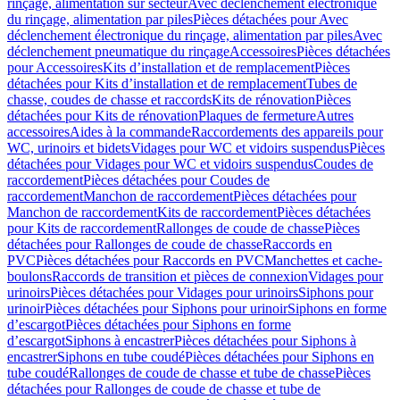
rinçage, alimentation sur secteur
Avec déclenchement électronique
du rinçage, alimentation par piles
Pièces détachées pour Avec
déclenchement électronique du rinçage, alimentation par piles
Avec
déclenchement pneumatique du rinçage
Accessoires
Pièces détachées
pour Accessoires
Kits d’installation et de remplacement
Pièces
détachées pour Kits d’installation et de remplacement
Tubes de
chasse, coudes de chasse et raccords
Kits de rénovation
Pièces
détachées pour Kits de rénovation
Plaques de fermeture
Autres
accessoires
Aides à la commande
Raccordements des appareils pour
WC, urinoirs et bidets
Vidages pour WC et vidoirs suspendus
Pièces
détachées pour Vidages pour WC et vidoirs suspendus
Coudes de
raccordement
Pièces détachées pour Coudes de
raccordement
Manchon de raccordement
Pièces détachées pour
Manchon de raccordement
Kits de raccordement
Pièces détachées
pour Kits de raccordement
Rallonges de coude de chasse
Pièces
détachées pour Rallonges de coude de chasse
Raccords en
PVC
Pièces détachées pour Raccords en PVC
Manchettes et cache-
boulons
Raccords de transition et pièces de connexion
Vidages pour
urinoirs
Pièces détachées pour Vidages pour urinoirs
Siphons pour
urinoir
Pièces détachées pour Siphons pour urinoir
Siphons en forme
d’escargot
Pièces détachées pour Siphons en forme
d’escargot
Siphons à encastrer
Pièces détachées pour Siphons à
encastrer
Siphons en tube coudé
Pièces détachées pour Siphons en
tube coudé
Rallonges de coude de chasse et tube de chasse
Pièces
détachées pour Rallonges de coude de chasse et tube de