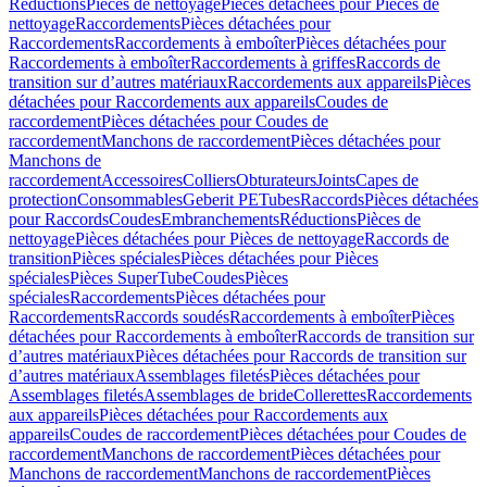
Réductions
Pièces de nettoyage
Pièces détachées pour Pièces de
nettoyage
Raccordements
Pièces détachées pour
Raccordements
Raccordements à emboîter
Pièces détachées pour
Raccordements à emboîter
Raccordements à griffes
Raccords de
transition sur d’autres matériaux
Raccordements aux appareils
Pièces
détachées pour Raccordements aux appareils
Coudes de
raccordement
Pièces détachées pour Coudes de
raccordement
Manchons de raccordement
Pièces détachées pour
Manchons de
raccordement
Accessoires
Colliers
Obturateurs
Joints
Capes de
protection
Consommables
Geberit PE
Tubes
Raccords
Pièces détachées
pour Raccords
Coudes
Embranchements
Réductions
Pièces de
nettoyage
Pièces détachées pour Pièces de nettoyage
Raccords de
transition
Pièces spéciales
Pièces détachées pour Pièces
spéciales
Pièces SuperTube
Coudes
Pièces
spéciales
Raccordements
Pièces détachées pour
Raccordements
Raccords soudés
Raccordements à emboîter
Pièces
détachées pour Raccordements à emboîter
Raccords de transition sur
d’autres matériaux
Pièces détachées pour Raccords de transition sur
d’autres matériaux
Assemblages filetés
Pièces détachées pour
Assemblages filetés
Assemblages de bride
Collerettes
Raccordements
aux appareils
Pièces détachées pour Raccordements aux
appareils
Coudes de raccordement
Pièces détachées pour Coudes de
raccordement
Manchons de raccordement
Pièces détachées pour
Manchons de raccordement
Manchons de raccordement
Pièces