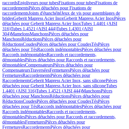
raccords
Enjoliveurs pour tubes
Fixations pour tubes
Fixations de
raccordements
Pièces détachées pour Fixations de
raccordements
Joints d'étanchéité
Jeux de vis pour assemblages de
brides
Geberit Mapress Acier Inox
Geberit Mapress Acier Inox
Pièces
détachées pour Geberit Mapress Acier Inox
Tubes 1.4401 (AISI
316)
Tubes 1.4521 (AISI 444)
Tubes 1.4301 (AISI
304)
Mamelons
Manchons
Pièces détachées pour
Manchons
Réductions
Pièces détachées pour
Réductions
Coudes
Pièces détachées pour Coudes
Tés
Pièces
détachées pour Tés
Raccords indémontables
Pièces détachées pour
Raccords indémontables
Raccords et raccordements,
démontables
Pièces détachées pour Raccords et raccordements,
démontables
Compensateurs
Pièces détachées pour
Compensateurs
Traversées
Fermetures
Pièces détachées pour
Fermetures
Raccordements
Pièces détachées pour
Raccordements
Geberit Mapress Acier Inox, sans silicone
Pièces
détachées pour Geberit Mapress Acier Inox, sans silicone
Tubes
1.4401 (AISI 316)
Tubes 1.4521 (AISI 444)
Manchons
Pièces
détachées pour Manchons
Réductions
Pièces détachées pour
Réductions
Coudes
Pièces détachées pour Coudes
Tés
Pièces
détachées pour Tés
Raccords indémontables
Pièces détachées pour
Raccords indémontables
Raccords et raccordements,
démontables
Pièces détachées pour Raccords et raccordements,
démontables
Fermetures
Pièces détachées pour
Fermetures
Raccordements
Pièces détachées pour