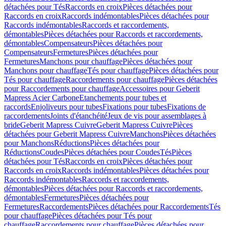
détachées pour Tés
Raccords en croix
Pièces détachées pour
Raccords en croix
Raccords indémontables
Pièces détachées pour
Raccords indémontables
Raccords et raccordements,
démontables
Pièces détachées pour Raccords et raccordements,
démontables
Compensateurs
Pièces détachées pour
Compensateurs
Fermetures
Pièces détachées pour
Fermetures
Manchons pour chauffage
Pièces détachées pour
Manchons pour chauffage
Tés pour chauffage
Pièces détachées pour
Tés pour chauffage
Raccordements pour chauffage
Pièces détachées
pour Raccordements pour chauffage
Accessoires pour Geberit
Mapress Acier Carbone
Etanchements pour tubes et
raccords
Enjoliveurs pour tubes
Fixations pour tubes
Fixations de
raccordements
Joints d'étanchéité
Jeux de vis pour assemblages à
bride
Geberit Mapress Cuivre
Geberit Mapress Cuivre
Pièces
détachées pour Geberit Mapress Cuivre
Manchons
Pièces détachées
pour Manchons
Réductions
Pièces détachées pour
Réductions
Coudes
Pièces détachées pour Coudes
Tés
Pièces
détachées pour Tés
Raccords en croix
Pièces détachées pour
Raccords en croix
Raccords indémontables
Pièces détachées pour
Raccords indémontables
Raccords et raccordements,
démontables
Pièces détachées pour Raccords et raccordements,
démontables
Fermetures
Pièces détachées pour
Fermetures
Raccordements
Pièces détachées pour Raccordements
Tés
pour chauffage
Pièces détachées pour Tés pour
chauffage
Raccordements pour chauffage
Pièces détachées pour