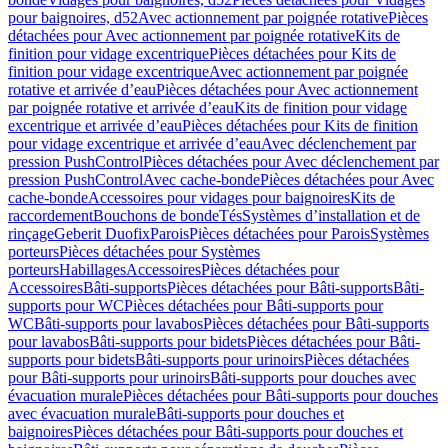
pour baignoires, d52
Avec actionnement par poignée rotative
Pièces
détachées pour Avec actionnement par poignée rotative
Kits de
finition pour vidage excentrique
Pièces détachées pour Kits de
finition pour vidage excentrique
Avec actionnement par poignée
rotative et arrivée d’eau
Pièces détachées pour Avec actionnement
par poignée rotative et arrivée d’eau
Kits de finition pour vidage
excentrique et arrivée d’eau
Pièces détachées pour Kits de finition
pour vidage excentrique et arrivée d’eau
Avec déclenchement par
pression PushControl
Pièces détachées pour Avec déclenchement par
pression PushControl
Avec cache-bonde
Pièces détachées pour Avec
cache-bonde
Accessoires pour vidages pour baignoires
Kits de
raccordement
Bouchons de bonde
Tés
Systèmes d’installation et de
rinçage
Geberit Duofix
Parois
Pièces détachées pour Parois
Systèmes
porteurs
Pièces détachées pour Systèmes
porteurs
Habillages
Accessoires
Pièces détachées pour
Accessoires
Bâti-supports
Pièces détachées pour Bâti-supports
Bâti-
supports pour WC
Pièces détachées pour Bâti-supports pour
WC
Bâti-supports pour lavabos
Pièces détachées pour Bâti-supports
pour lavabos
Bâti-supports pour bidets
Pièces détachées pour Bâti-
supports pour bidets
Bâti-supports pour urinoirs
Pièces détachées
pour Bâti-supports pour urinoirs
Bâti-supports pour douches avec
évacuation murale
Pièces détachées pour Bâti-supports pour douches
avec évacuation murale
Bâti-supports pour douches et
baignoires
Pièces détachées pour Bâti-supports pour douches et