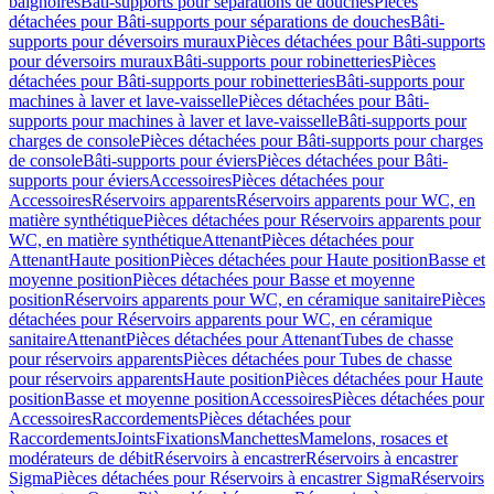
baignoires
Bâti-supports pour séparations de douches
Pièces
détachées pour Bâti-supports pour séparations de douches
Bâti-
supports pour déversoirs muraux
Pièces détachées pour Bâti-supports
pour déversoirs muraux
Bâti-supports pour robinetteries
Pièces
détachées pour Bâti-supports pour robinetteries
Bâti-supports pour
machines à laver et lave-vaisselle
Pièces détachées pour Bâti-
supports pour machines à laver et lave-vaisselle
Bâti-supports pour
charges de console
Pièces détachées pour Bâti-supports pour charges
de console
Bâti-supports pour éviers
Pièces détachées pour Bâti-
supports pour éviers
Accessoires
Pièces détachées pour
Accessoires
Réservoirs apparents
Réservoirs apparents pour WC, en
matière synthétique
Pièces détachées pour Réservoirs apparents pour
WC, en matière synthétique
Attenant
Pièces détachées pour
Attenant
Haute position
Pièces détachées pour Haute position
Basse et
moyenne position
Pièces détachées pour Basse et moyenne
position
Réservoirs apparents pour WC, en céramique sanitaire
Pièces
détachées pour Réservoirs apparents pour WC, en céramique
sanitaire
Attenant
Pièces détachées pour Attenant
Tubes de chasse
pour réservoirs apparents
Pièces détachées pour Tubes de chasse
pour réservoirs apparents
Haute position
Pièces détachées pour Haute
position
Basse et moyenne position
Accessoires
Pièces détachées pour
Accessoires
Raccordements
Pièces détachées pour
Raccordements
Joints
Fixations
Manchettes
Mamelons, rosaces et
modérateurs de débit
Réservoirs à encastrer
Réservoirs à encastrer
Sigma
Pièces détachées pour Réservoirs à encastrer Sigma
Réservoirs