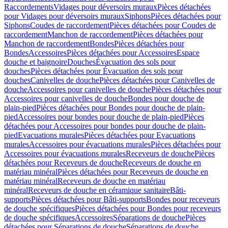
Raccordements
Vidages pour déversoirs muraux
Pièces détachées
pour Vidages pour déversoirs muraux
Siphons
Pièces détachées pour
Siphons
Coudes de raccordement
Pièces détachées pour Coudes de
raccordement
Manchon de raccordement
Pièces détachées pour
Manchon de raccordement
Bondes
Pièces détachées pour
Bondes
Accessoires
Pièces détachées pour Accessoires
Espace
douche et baignoire
Douches
Évacuation des sols pour
douches
Pièces détachées pour Évacuation des sols pour
douches
Canivelles de douche
Pièces détachées pour Canivelles de
douche
Accessoires pour canivelles de douche
Pièces détachées pour
Accessoires pour canivelles de douche
Bondes pour douche de
plain-pied
Pièces détachées pour Bondes pour douche de plain-
pied
Accessoires pour bondes pour douche de plain-pied
Pièces
détachées pour Accessoires pour bondes pour douche de plain-
pied
Evacuations murales
Pièces détachées pour Evacuations
murales
Accessoires pour évacuations murales
Pièces détachées pour
Accessoires pour évacuations murales
Receveurs de douche
Pièces
détachées pour Receveurs de douche
Receveurs de douche en
matériau minéral
Pièces détachées pour Receveurs de douche en
matériau minéral
Receveurs de douche en matériau
minéral
Receveurs de douche en céramique sanitaire
Bâti-
supports
Pièces détachées pour Bâti-supports
Bondes pour receveurs
de douche spécifiques
Pièces détachées pour Bondes pour receveurs
de douche spécifiques
Accessoires
Séparations de douche
Pièces
détachées pour Séparations de douche
Séparations de douche