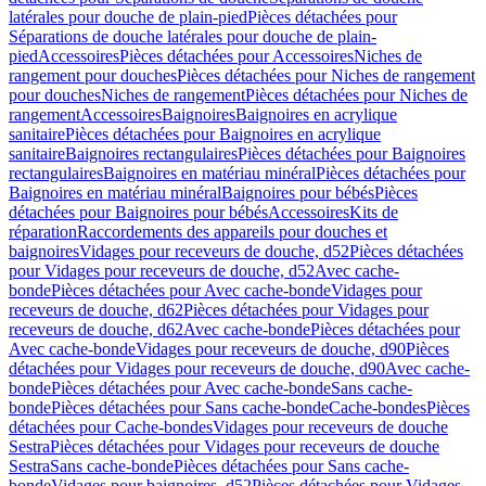
latérales pour douche de plain-pied
Pièces détachées pour
Séparations de douche latérales pour douche de plain-
pied
Accessoires
Pièces détachées pour Accessoires
Niches de
rangement pour douches
Pièces détachées pour Niches de rangement
pour douches
Niches de rangement
Pièces détachées pour Niches de
rangement
Accessoires
Baignoires
Baignoires en acrylique
sanitaire
Pièces détachées pour Baignoires en acrylique
sanitaire
Baignoires rectangulaires
Pièces détachées pour Baignoires
rectangulaires
Baignoires en matériau minéral
Pièces détachées pour
Baignoires en matériau minéral
Baignoires pour bébés
Pièces
détachées pour Baignoires pour bébés
Accessoires
Kits de
réparation
Raccordements des appareils pour douches et
baignoires
Vidages pour receveurs de douche, d52
Pièces détachées
pour Vidages pour receveurs de douche, d52
Avec cache-
bonde
Pièces détachées pour Avec cache-bonde
Vidages pour
receveurs de douche, d62
Pièces détachées pour Vidages pour
receveurs de douche, d62
Avec cache-bonde
Pièces détachées pour
Avec cache-bonde
Vidages pour receveurs de douche, d90
Pièces
détachées pour Vidages pour receveurs de douche, d90
Avec cache-
bonde
Pièces détachées pour Avec cache-bonde
Sans cache-
bonde
Pièces détachées pour Sans cache-bonde
Cache-bondes
Pièces
détachées pour Cache-bondes
Vidages pour receveurs de douche
Sestra
Pièces détachées pour Vidages pour receveurs de douche
Sestra
Sans cache-bonde
Pièces détachées pour Sans cache-
bonde
Vidages pour baignoires, d52
Pièces détachées pour Vidages