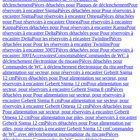
déclenchement
Pièces détachées pour Plaques de déclenchement
Pour
réservoirs à encastrer Sigma
Pièces détachées pour Pour réservoirs à
encastrer Sigma
Pour réservoirs à encastrer Omega
Pièces détachées
pour Pour réservoirs à encastrer Omega
Pour réservoirs à encastrer
Kappa
Pièces détachées pour Pour réservoirs à encastrer Kappa
Pour
réservoirs à encastrer Delta
Pièces détachées pour Pour réservoirs à
encastrer Delta
Pour les réservoirs à encastrer Twinline
Pièces
détachées pour Pour les réservoirs à encastrer Twinline
Pour
réservoirs à encastrer 300T
Pièces détachées pour Pour réservoirs à
encastrer 300T
Accessoires
Consommables
Commandes de WC à
déclenchement électronique du rinçage
Pièces détachées pour
Commandes de WC à déclenchement électronique du rinçage
Pour
alimentation sur secteur, pour réservoirs à encastrer Geberit Sigma
12 cm
Pièces détachées pour Pour alimentation sur secteur, pour
réservoirs à encastrer Geberit Sigma 12 cm
Pour alimentation sur
secteur, pour réservoirs à encastrer Geberit Sigma 8 cm
Pièces
détachées pour Pour alimentation sur secteur, pour réservoirs à
encastrer Geberit Sigma 8 cm
Pour alimentation sur secteur, pour
réservoirs à encastrer Geberit Omega 12 cm
Pièces détachées pour
Pour alimentation sur secteur, pour réservoirs à encastrer Geberit
Omega 12 cm
Pour alimentation par piles, pour réservoirs à encastrer
Geberit Sigma 12 cm
Pièces détachées pour Pour alimentation par
piles, pour réservoirs à encastrer Geberit Sigma 12 cm
Commandes
de WC avec déclenchement pneumatique du rinçage
Pièces
détachées pour Commandes de WC avec déclenchement