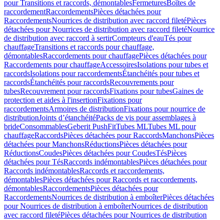
pour Transitions et raccords, démontables
Fermetures
Boîtes de
raccordement
Raccordements
Pièces détachées pour
Raccordements
Nourrices de distribution avec raccord fileté
Pièces
détachées pour Nourrices de distribution avec raccord fileté
Nourrice
de distribution avec raccord à sertir
Compteurs d'eau
Tés pour
chauffage
Transitions et raccords pour chauffage,
démontables
Raccordements pour chauffage
Pièces détachées pour
Raccordements pour chauffage
Accessoires
Isolations pour tubes et
raccords
Isolations pour raccordements
Étanchéités pour tubes et
raccords
Étanchéités pour raccords
Recouvrements pour
tubes
Recouvrement pour raccords
Fixations pour tubes
Gaines de
protection et aides à l'insertion
Fixations pour
raccordements
Armoires de distribution
Fixations pour nourrice de
distribution
Joints d’étanchéité
Packs de vis pour assemblages à
bride
Consommables
Geberit PushFit
Tubes ML
Tubes ML pour
chauffage
Raccords
Pièces détachées pour Raccords
Manchons
Pièces
détachées pour Manchons
Réductions
Pièces détachées pour
Réductions
Coudes
Pièces détachées pour Coudes
Tés
Pièces
détachées pour Tés
Raccords indémontables
Pièces détachées pour
Raccords indémontables
Raccords et raccordements,
démontables
Pièces détachées pour Raccords et raccordements,
démontables
Raccordements
Pièces détachées pour
Raccordements
Nourrices de distribution à emboîter
Pièces détachées
pour Nourrices de distribution à emboîter
Nourrices de distribution
avec raccord fileté
Pièces détachées pour Nourrices de distribution