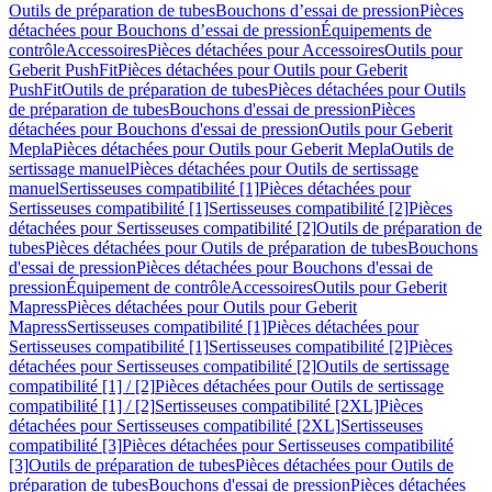
Outils de préparation de tubes
Bouchons d’essai de pression
Pièces
détachées pour Bouchons d’essai de pression
Équipements de
contrôle
Accessoires
Pièces détachées pour Accessoires
Outils pour
Geberit PushFit
Pièces détachées pour Outils pour Geberit
PushFit
Outils de préparation de tubes
Pièces détachées pour Outils
de préparation de tubes
Bouchons d'essai de pression
Pièces
détachées pour Bouchons d'essai de pression
Outils pour Geberit
Mepla
Pièces détachées pour Outils pour Geberit Mepla
Outils de
sertissage manuel
Pièces détachées pour Outils de sertissage
manuel
Sertisseuses compatibilité [1]
Pièces détachées pour
Sertisseuses compatibilité [1]
Sertisseuses compatibilité [2]
Pièces
détachées pour Sertisseuses compatibilité [2]
Outils de préparation de
tubes
Pièces détachées pour Outils de préparation de tubes
Bouchons
d'essai de pression
Pièces détachées pour Bouchons d'essai de
pression
Équipement de contrôle
Accessoires
Outils pour Geberit
Mapress
Pièces détachées pour Outils pour Geberit
Mapress
Sertisseuses compatibilité [1]
Pièces détachées pour
Sertisseuses compatibilité [1]
Sertisseuses compatibilité [2]
Pièces
détachées pour Sertisseuses compatibilité [2]
Outils de sertissage
compatibilité [1] / [2]
Pièces détachées pour Outils de sertissage
compatibilité [1] / [2]
Sertisseuses compatibilité [2XL]
Pièces
détachées pour Sertisseuses compatibilité [2XL]
Sertisseuses
compatibilité [3]
Pièces détachées pour Sertisseuses compatibilité
[3]
Outils de préparation de tubes
Pièces détachées pour Outils de
préparation de tubes
Bouchons d'essai de pression
Pièces détachées