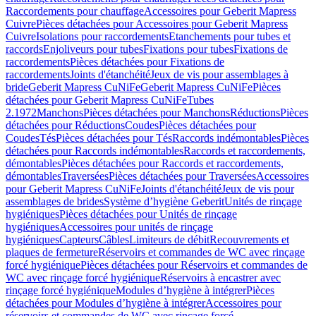
Raccordements pour chauffage
Accessoires pour Geberit Mapress
Cuivre
Pièces détachées pour Accessoires pour Geberit Mapress
Cuivre
Isolations pour raccordements
Etanchements pour tubes et
raccords
Enjoliveurs pour tubes
Fixations pour tubes
Fixations de
raccordements
Pièces détachées pour Fixations de
raccordements
Joints d'étanchéité
Jeux de vis pour assemblages à
bride
Geberit Mapress CuNiFe
Geberit Mapress CuNiFe
Pièces
détachées pour Geberit Mapress CuNiFe
Tubes
2.1972
Manchons
Pièces détachées pour Manchons
Réductions
Pièces
détachées pour Réductions
Coudes
Pièces détachées pour
Coudes
Tés
Pièces détachées pour Tés
Raccords indémontables
Pièces
détachées pour Raccords indémontables
Raccords et raccordements,
démontables
Pièces détachées pour Raccords et raccordements,
démontables
Traversées
Pièces détachées pour Traversées
Accessoires
pour Geberit Mapress CuNiFe
Joints d'étanchéité
Jeux de vis pour
assemblages de brides
Système d’hygiène Geberit
Unités de rinçage
hygiéniques
Pièces détachées pour Unités de rinçage
hygiéniques
Accessoires pour unités de rinçage
hygiéniques
Capteurs
Câbles
Limiteurs de débit
Recouvrements et
plaques de fermeture
Réservoirs et commandes de WC avec rinçage
forcé hygiénique
Pièces détachées pour Réservoirs et commandes de
WC avec rinçage forcé hygiénique
Réservoirs à encastrer avec
rinçage forcé hygiénique
Modules d’hygiène à intégrer
Pièces
détachées pour Modules d’hygiène à intégrer
Accessoires pour
réservoirs et commandes de WC avec rinçage forcé