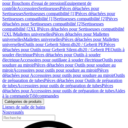
pour Bouchons d'essai de pression
Equipement de
contrôle
Accessoires
Sertisseuses
Pièces détachées pour
Sertisseuses
Sertisseuses compatibilité [1]
Pièces détachées pour
Sertisseuses compatibilité [1]
Sertisseuses compatibilité [2]
Pièces
détachées pour Sertisseuses compatibilité [2]
Sertisseuses
compatibilité [2XL]
Pièces détachées pour Sertisseuses compatibilité
[2XL]
Mallettes universelles
Pièces détachées pour Mallettes
universelles
Mallettes universelles
Pièces détachées pour Mallettes
universelles
Outils pour Geberit Silent-db20 / Geberit PE
Pièces
détachées pour Outils pour Geberit Silent-db20 / Geberit PE
Outils à
souder électrique
Pièces détachées pour Outils à souder
électrique
Accessoires pour outillage à souder électrique
Outils pour
soudure au miroir
Pièces détachées pour Outils pour soudure au
miroir
Accessoires pour outils pour soudure au miroir
Pièces
détachées pour Accessoires pour outils pour soudure au miroir
Outils
de préparation de tubes
Pièces détachées pour Outils de préparation
de tubes
Accessoires pour outils de préparation de tubes
Pièces
détachées pour Accessoires pour outils de préparation de tubes
Aides
à la commande
Télécommandes
Catégories de produits
Lignes de salle de bains
Nouveautés