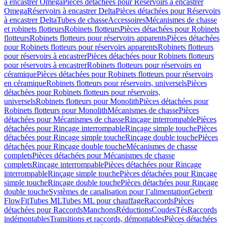
à encastrer Omega
Pièces détachées pour Réservoirs à encastrer
Omega
Réservoirs à encastrer Delta
Pièces détachées pour Réservoirs
à encastrer Delta
Tubes de chasse
Accessoires
Mécanismes de chasse
et robinets flotteurs
Robinets flotteurs
Pièces détachées pour Robinets
flotteurs
Robinets flotteurs pour réservoirs apparents
Pièces détachées
pour Robinets flotteurs pour réservoirs apparents
Robinets flotteurs
pour réservoirs à encastrer
Pièces détachées pour Robinets flotteurs
pour réservoirs à encastrer
Robinets flotteurs pour réservoirs en
céramique
Pièces détachées pour Robinets flotteurs pour réservoirs
en céramique
Robinets flotteurs pour réservoirs, universels
Pièces
détachées pour Robinets flotteurs pour réservoirs,
universels
Robinets flotteurs pour Monolith
Pièces détachées pour
Robinets flotteurs pour Monolith
Mécanismes de chasse
Pièces
détachées pour Mécanismes de chasse
Rinçage interrompable
Pièces
détachées pour Rinçage interrompable
Rinçage simple touche
Pièces
détachées pour Rinçage simple touche
Rinçage double touche
Pièces
détachées pour Rinçage double touche
Mécanismes de chasse
complets
Pièces détachées pour Mécanismes de chasse
complets
Rinçage interrompable
Pièces détachées pour Rinçage
interrompable
Rinçage simple touche
Pièces détachées pour Rinçage
simple touche
Rinçage double touche
Pièces détachées pour Rinçage
double touche
Systèmes de canalisation pour l’alimentation
Geberit
FlowFit
Tubes ML
Tubes ML pour chauffage
Raccords
Pièces
détachées pour Raccords
Manchons
Réductions
Coudes
Tés
Raccords
indémontables
Transitions et raccords, démontables
Pièces détachées