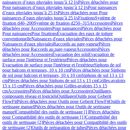
naissances d’eaux pluviales jusqu’à 12 l/s
Pièces détachées pour
Pour naissances d’eaux pluviales jusqu’à 12 l/s
Pour naissances
d’eaux pluviales jusqu’à 25 l/s
Pièces détachées pour Pour
naissances d’eaux pluviales jusqu’à 25 l/s
Fixations
Système de
fixation d40–200
Système de fixation d250–315
Accessoires
Pièces
détachées pour Accessoires
Pour naissances
Pièces détachées pour
Pour naissances
Pour fixations
Évacuation des eaux de toiture
conventionnelle
Naissances d'eaux pluviales
Pièces détachées pour
Naissances d'eaux pluviales
Raccords au pare-vapeur
Pièces
détachées pour Raccords au pare-vapeur
Accessoires
Pièces
détachées pour Accessoires
Évacuation des sols
Evacuation de
surface pour l'intérieur et l'extérieur
Pièces détachées pour
Evacuation de surface pour l'intérieur et l'extérieur
Siphons de sol
pour balcons et terrasses, 10 x 10 cm
Pièces détachées pour Siphons
de sol pour balcons et terrasses, 10 x 10 cm
Siphons de sol 13 x 13
cm
Pièces détachées pour Siphons de sol 13 x 13 cm
Grilles-avaloirs
15 x 15 cm
Pièces détachées pour Grilles-avaloirs 15 x 15
cm
Accessoires
Pièces détachées pour Accessoires
Outillages,
composants réseau et logiciels
Outillages
Outils pour Geberit
FlowFit
Pièces détachées pour Outils pour Geberit FlowFit
Outils de
sertissage manuel
Pièces détachées pour Outils de sertissage
manuel
Compatibilité des outils de sertissage [1]
Pièces détachées
pour Compatibilité des outils de sertissage [1]
Compatibilité des
outils de sertissage [2]
Pièces détachées pour Compatibilité des outils
de sertissage [2]
Outils de préparation de tubes
Pièces détachées pour