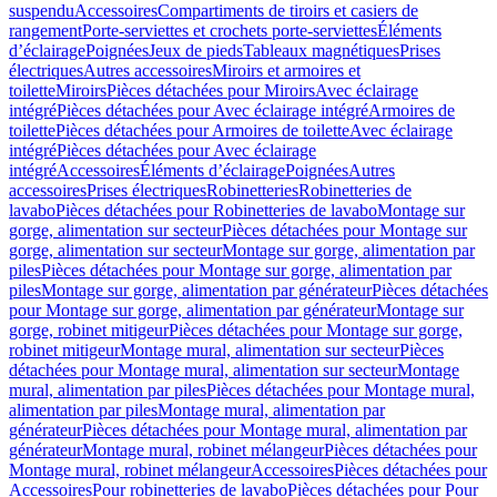
suspendu
Accessoires
Compartiments de tiroirs et casiers de
rangement
Porte-serviettes et crochets porte-serviettes
Éléments
d’éclairage
Poignées
Jeux de pieds
Tableaux magnétiques
Prises
électriques
Autres accessoires
Miroirs et armoires et
toilette
Miroirs
Pièces détachées pour Miroirs
Avec éclairage
intégré
Pièces détachées pour Avec éclairage intégré
Armoires de
toilette
Pièces détachées pour Armoires de toilette
Avec éclairage
intégré
Pièces détachées pour Avec éclairage
intégré
Accessoires
Éléments d’éclairage
Poignées
Autres
accessoires
Prises électriques
Robinetteries
Robinetteries de
lavabo
Pièces détachées pour Robinetteries de lavabo
Montage sur
gorge, alimentation sur secteur
Pièces détachées pour Montage sur
gorge, alimentation sur secteur
Montage sur gorge, alimentation par
piles
Pièces détachées pour Montage sur gorge, alimentation par
piles
Montage sur gorge, alimentation par générateur
Pièces détachées
pour Montage sur gorge, alimentation par générateur
Montage sur
gorge, robinet mitigeur
Pièces détachées pour Montage sur gorge,
robinet mitigeur
Montage mural, alimentation sur secteur
Pièces
détachées pour Montage mural, alimentation sur secteur
Montage
mural, alimentation par piles
Pièces détachées pour Montage mural,
alimentation par piles
Montage mural, alimentation par
générateur
Pièces détachées pour Montage mural, alimentation par
générateur
Montage mural, robinet mélangeur
Pièces détachées pour
Montage mural, robinet mélangeur
Accessoires
Pièces détachées pour
Accessoires
Pour robinetteries de lavabo
Pièces détachées pour Pour