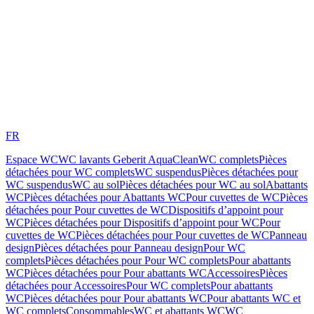
FR
Espace WC
WC lavants Geberit AquaClean
WC complets
Pièces
détachées pour WC complets
WC suspendus
Pièces détachées pour
WC suspendus
WC au sol
Pièces détachées pour WC au sol
Abattants
WC
Pièces détachées pour Abattants WC
Pour cuvettes de WC
Pièces
détachées pour Pour cuvettes de WC
Dispositifs d’appoint pour
WC
Pièces détachées pour Dispositifs d’appoint pour WC
Pour
cuvettes de WC
Pièces détachées pour Pour cuvettes de WC
Panneau
design
Pièces détachées pour Panneau design
Pour WC
complets
Pièces détachées pour Pour WC complets
Pour abattants
WC
Pièces détachées pour Pour abattants WC
Accessoires
Pièces
détachées pour Accessoires
Pour WC complets
Pour abattants
WC
Pièces détachées pour Pour abattants WC
Pour abattants WC et
WC complets
Consommables
WC et abattants WC
WC