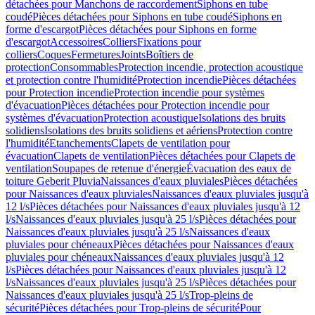
détachées pour Manchons de raccordement
Siphons en tube
coudé
Pièces détachées pour Siphons en tube coudé
Siphons en
forme d'escargot
Pièces détachées pour Siphons en forme
d'escargot
Accessoires
Colliers
Fixations pour
colliers
Coques
Fermetures
Joints
Boîtiers de
protection
Consommables
Protection incendie, protection acoustique
et protection contre l'humidité
Protection incendie
Pièces détachées
pour Protection incendie
Protection incendie pour systèmes
d'évacuation
Pièces détachées pour Protection incendie pour
systèmes d'évacuation
Protection acoustique
Isolations des bruits
solidiens
Isolations des bruits solidiens et aériens
Protection contre
l'humidité
Etanchements
Clapets de ventilation pour
évacuation
Clapets de ventilation
Pièces détachées pour Clapets de
ventilation
Soupapes de retenue d'énergie
Évacuation des eaux de
toiture Geberit Pluvia
Naissances d'eaux pluviales
Pièces détachées
pour Naissances d'eaux pluviales
Naissances d'eaux pluviales jusqu'à
12 l/s
Pièces détachées pour Naissances d'eaux pluviales jusqu'à 12
l/s
Naissances d'eaux pluviales jusqu'à 25 l/s
Pièces détachées pour
Naissances d'eaux pluviales jusqu'à 25 l/s
Naissances d'eaux
pluviales pour chéneaux
Pièces détachées pour Naissances d'eaux
pluviales pour chéneaux
Naissances d'eaux pluviales jusqu'à 12
l/s
Pièces détachées pour Naissances d'eaux pluviales jusqu'à 12
l/s
Naissances d'eaux pluviales jusqu'à 25 l/s
Pièces détachées pour
Naissances d'eaux pluviales jusqu'à 25 l/s
Trop-pleins de
sécurité
Pièces détachées pour Trop-pleins de sécurité
Pour