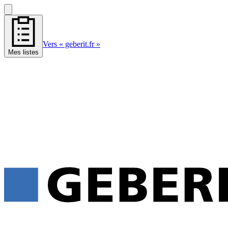
Vers « geberit.fr »
Mes listes