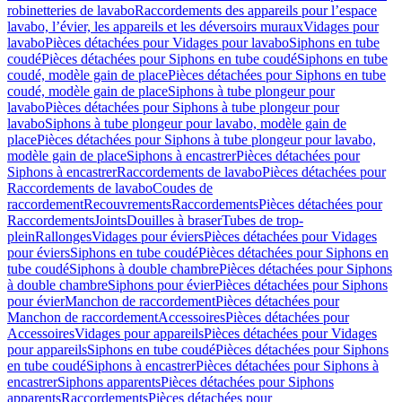
robinetteries de lavabo
Raccordements des appareils pour l’espace
lavabo, l’évier, les appareils et les déversoirs muraux
Vidages pour
lavabo
Pièces détachées pour Vidages pour lavabo
Siphons en tube
coudé
Pièces détachées pour Siphons en tube coudé
Siphons en tube
coudé, modèle gain de place
Pièces détachées pour Siphons en tube
coudé, modèle gain de place
Siphons à tube plongeur pour
lavabo
Pièces détachées pour Siphons à tube plongeur pour
lavabo
Siphons à tube plongeur pour lavabo, modèle gain de
place
Pièces détachées pour Siphons à tube plongeur pour lavabo,
modèle gain de place
Siphons à encastrer
Pièces détachées pour
Siphons à encastrer
Raccordements de lavabo
Pièces détachées pour
Raccordements de lavabo
Coudes de
raccordement
Recouvrements
Raccordements
Pièces détachées pour
Raccordements
Joints
Douilles à braser
Tubes de trop-
plein
Rallonges
Vidages pour éviers
Pièces détachées pour Vidages
pour éviers
Siphons en tube coudé
Pièces détachées pour Siphons en
tube coudé
Siphons à double chambre
Pièces détachées pour Siphons
à double chambre
Siphons pour évier
Pièces détachées pour Siphons
pour évier
Manchon de raccordement
Pièces détachées pour
Manchon de raccordement
Accessoires
Pièces détachées pour
Accessoires
Vidages pour appareils
Pièces détachées pour Vidages
pour appareils
Siphons en tube coudé
Pièces détachées pour Siphons
en tube coudé
Siphons à encastrer
Pièces détachées pour Siphons à
encastrer
Siphons apparents
Pièces détachées pour Siphons
apparents
Raccordements
Pièces détachées pour