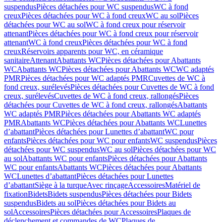
suspendus
Pièces détachées pour WC suspendus
WC à fond
creux
Pièces détachées pour WC à fond creux
WC au sol
Pièces
détachées pour WC au sol
WC à fond creux pour réservoir
attenant
Pièces détachées pour WC à fond creux pour réservoir
attenant
WC à fond creux
Pièces détachées pour WC à fond
creux
Réservoirs apparents pour WC, en céramique
sanitaire
Attenant
Abattants WC
Pièces détachées pour Abattants
WC
Abattants WC
Pièces détachées pour Abattants WC
WC adaptés
PMR
Pièces détachées pour WC adaptés PMR
Cuvettes de WC à
fond creux, surélevés
Pièces détachées pour Cuvettes de WC à fond
creux, surélevés
Cuvettes de WC à fond creux, rallongés
Pièces
détachées pour Cuvettes de WC à fond creux, rallongés
Abattants
WC adaptés PMR
Pièces détachées pour Abattants WC adaptés
PMR
Abattants WC
Pièces détachées pour Abattants WC
Lunettes
d’abattant
Pièces détachées pour Lunettes d’abattant
WC pour
enfants
Pièces détachées pour WC pour enfants
WC suspendus
Pièces
détachées pour WC suspendus
WC au sol
Pièces détachées pour WC
au sol
Abattants WC pour enfants
Pièces détachées pour Abattants
WC pour enfants
Abattants WC
Pièces détachées pour Abattants
WC
Lunettes d’abattant
Pièces détachées pour Lunettes
d’abattant
Siège à la turque
Avec rinçage
Accessoires
Matériel de
fixation
Bidets
Bidets suspendus
Pièces détachées pour Bidets
suspendus
Bidets au sol
Pièces détachées pour Bidets au
sol
Accessoires
Pièces détachées pour Accessoires
Plaques de
déclenchement et commandes de WC
Plaques de