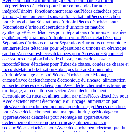
Avec commande d'urinoir intégrée
Pour commande d'urinoir
intégrée
Pièces détachées pour Pour commande d'urinoir
intégrée
Urinoirs, fonctionnement sans eau
Pièces détachées pour
Urinoirs, fonctionnement sans eau
Sans abattant
Pièces détachées
pour Sans abattant
Séparations d’urinoirs
Pièces détachées pour
Séparations d’urinoirs
Séparations d’urinoirs en matière
synthétique
Pièces détachées pour Séparations d’urinoirs en matière
synthétique
Séparations d’urinoirs en verre
Pièces détachées pour
Séparations d’urinoirs en verre
Séparations d’urinoirs en céramique
sanitaire
Pièces détachées pour Séparations d’urinoirs en céramique
sanitaire
Accessoires
Pièces détachées pour Accessoires
Siphons et
accessoires de siphon
Tubes de chasse, coudes de chasse et
raccords
Pièces détachées pour Tubes de chasse, coudes de chasse et
raccords
Matériel de fixation
Habillages latéraux
Commandes
dʼurinoir
Montage encastré
Pièces détachées pour Montage
encastré
Avec déclenchement électronique du rinçage, alimentation
sur secteur
Pièces détachées pour Avec déclenchement électronique
du rinçage, alimentation sur secteur
Avec déclenchement
électronique du rinçage, alimentation par piles
Pièces détachées pour
Avec déclenchement électronique du rinçage, alimentation par
piles
Avec déclenchement pneumatique du rinçage
Pièces détachées
pour Avec déclenchement pneumatique du rinçage
Montage en
apparent
Pièces détachées pour Montage en apparent
Avec
déclenchement électronique du rinçage, alimentation sur
secteur
Pièces détachées pour Avec déclenchement électronique du