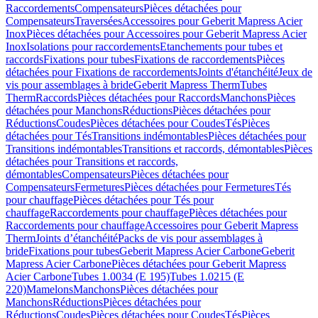
Raccordements
Compensateurs
Pièces détachées pour
Compensateurs
Traversées
Accessoires pour Geberit Mapress Acier
Inox
Pièces détachées pour Accessoires pour Geberit Mapress Acier
Inox
Isolations pour raccordements
Etanchements pour tubes et
raccords
Fixations pour tubes
Fixations de raccordements
Pièces
détachées pour Fixations de raccordements
Joints d'étanchéité
Jeux de
vis pour assemblages à bride
Geberit Mapress Therm
Tubes
Therm
Raccords
Pièces détachées pour Raccords
Manchons
Pièces
détachées pour Manchons
Réductions
Pièces détachées pour
Réductions
Coudes
Pièces détachées pour Coudes
Tés
Pièces
détachées pour Tés
Transitions indémontables
Pièces détachées pour
Transitions indémontables
Transitions et raccords, démontables
Pièces
détachées pour Transitions et raccords,
démontables
Compensateurs
Pièces détachées pour
Compensateurs
Fermetures
Pièces détachées pour Fermetures
Tés
pour chauffage
Pièces détachées pour Tés pour
chauffage
Raccordements pour chauffage
Pièces détachées pour
Raccordements pour chauffage
Accessoires pour Geberit Mapress
Therm
Joints d’étanchéité
Packs de vis pour assemblages à
bride
Fixations pour tubes
Geberit Mapress Acier Carbone
Geberit
Mapress Acier Carbone
Pièces détachées pour Geberit Mapress
Acier Carbone
Tubes 1.0034 (E 195)
Tubes 1.0215 (E
220)
Mamelons
Manchons
Pièces détachées pour
Manchons
Réductions
Pièces détachées pour
Réductions
Coudes
Pièces détachées pour Coudes
Tés
Pièces