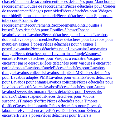
chasse
Manchon de raccordement
Pièces détachées pour Manchon de
raccordement
Coudes de raccordement
Pièces détachées pour Coudes
de raccordement
Vidages pour bidet
Pièces détachées pour Vidages
pour bidet
Siphons en tube coudé
Pièces détachées pour Siphons en
tube coudé
Coudes de
raccordement
Recouvrements
Raccordements
Joints
Douilles à
braser
Pièces détachées pour Douilles à braser
Espace
lavabo
Lavabos
Lavabos
Pièces détachées pour Lavabos
Lavabos
doubles
Lavabos pour meubles
Pièces détachées pour Lavabos pour
meubles
Vasques à poser
Pièces détachées pour Vasques à
poser
Lave-mains
Pièces détachées pour Lave-mains
Lave-mains
d’angle
Pièces détachées pour Lave-mains d’angle
Vasques à
encastrer
Pièces détachées pour Vasques à encastrer
Vasques à
encastrer par le dessous
Pièces détachées pour Vasques à encastrer
par le dessous
Lavabos d’angle
Pièces détachées pour Lavabos
d’angle
Lavabos collectifs
Lavabos adaptés PMR
Pièces détachées
pour Lavabos adaptés PMR
Lavabos pour enfants
Pièces détachées
pour Lavabos pour enfants
Lavabos collectifs
Pièces détachées pour
Lavabos collectifs
Autres lavabos
Pièces détachées pour Autres
lavabos
Déversoirs muraux
Pièces détachées pour Déversoirs
muraux
Vidoirs suspendus
Pièces détachées pour Vidoirs
suspendus
Timbres dʼoffice
Pièces détachées pour Timbres
dʼoffice
Cuves de laboratoire
Pièces détachées pour Cuves de
laboratoire
Éviers à encastrer
Pièces détachées pour Éviers à
encastrer
Éviers à poser
Pièces détachées pour Éviers à