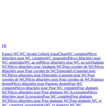
FR
Espace WC
WC lavants Geberit AquaClean
WC complets
Pièces
détachées pour WC complets
WC suspendus
Pièces détachées pour
WC suspendus
WC au sol
Pièces détachées pour WC au sol
Abattants
WC
Pièces détachées pour Abattants WC
Pour cuvettes de WC
Pièces
détachées pour Pour cuvettes de WC
Dispositifs d’appoint pour
WC
Pièces détachées pour Dispositifs d’appoint pour WC
Pour
cuvettes de WC
Pièces détachées pour Pour cuvettes de WC
Panneau
design
Pièces détachées pour Panneau design
Pour WC
complets
Pièces détachées pour Pour WC complets
Pour abattants
WC
Pièces détachées pour Pour abattants WC
Accessoires
Pièces
détachées pour Accessoires
Pour WC complets
Pour abattants
WC
Pièces détachées pour Pour abattants WC
Pour abattants WC et
WC complets
Consommables
WC et abattants WC
WC