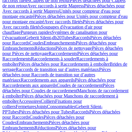
raccords filetés
Clapets de non retour
Pièces détachées pour Clapets
de non retour
Avec raccords à sertir Mapress
Pièces détachées pour
Avec raccords à sertir Mapress
Unités pour compteur d'eau pour
montage encastré
Pièces détachées pour Unités pour compteur d'eau
pour montage encastré
Avec raccords filetés
Pièces détachées pour
Avec raccords filetés
Soupapes d'évacuation d'air pour
chauffage
Purgeurs rapides
Systèmes de canalisation pour
l’évacuation
Geberit Silent-db20
Tubes
Raccords
Pièces détachées
pour Raccords
Coudes
Embranchements
Pièces détachées pour
Embranchements
Réductions
Pièces de nettoyage
Pièces détachées
pour Pièces de nettoyage
Raccordements
Pièces détachées pour
Raccordements
Raccordements à souder
Raccordements à
emboîter
Pièces détachées pour Raccordements à emboîter
Brides de
serrage
Raccords de transition sur d’autres matériaux
Pièces
détachées pour Raccords de transition sur d’autres
matériaux
Raccordements aux appareils
Pièces détachées pour
Raccordements aux appareils
Coudes de raccordement
Pièces
détachées pour Coudes de raccordement
Manchons de raccordement
à emboîter
Pièces détachées pour Manchons de raccordement à
emboîter
Accessoires
Colliers
Fixations pour
colliers
Fermetures
Joints
Consommables
Geberit Silent-
PP
Tubes
Pièces détachées pour Tubes
Raccords
Pièces détachées
pour Raccords
Coudes
Pièces détachées pour
Coudes
Embranchements
Pièces détachées pour
Embranchements
Réductions
Pièces détachées pour