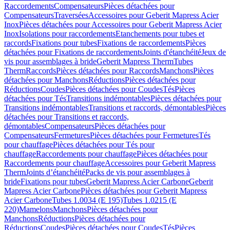
Raccordements
Compensateurs
Pièces détachées pour
Compensateurs
Traversées
Accessoires pour Geberit Mapress Acier
Inox
Pièces détachées pour Accessoires pour Geberit Mapress Acier
Inox
Isolations pour raccordements
Etanchements pour tubes et
raccords
Fixations pour tubes
Fixations de raccordements
Pièces
détachées pour Fixations de raccordements
Joints d'étanchéité
Jeux de
vis pour assemblages à bride
Geberit Mapress Therm
Tubes
Therm
Raccords
Pièces détachées pour Raccords
Manchons
Pièces
détachées pour Manchons
Réductions
Pièces détachées pour
Réductions
Coudes
Pièces détachées pour Coudes
Tés
Pièces
détachées pour Tés
Transitions indémontables
Pièces détachées pour
Transitions indémontables
Transitions et raccords, démontables
Pièces
détachées pour Transitions et raccords,
démontables
Compensateurs
Pièces détachées pour
Compensateurs
Fermetures
Pièces détachées pour Fermetures
Tés
pour chauffage
Pièces détachées pour Tés pour
chauffage
Raccordements pour chauffage
Pièces détachées pour
Raccordements pour chauffage
Accessoires pour Geberit Mapress
Therm
Joints d’étanchéité
Packs de vis pour assemblages à
bride
Fixations pour tubes
Geberit Mapress Acier Carbone
Geberit
Mapress Acier Carbone
Pièces détachées pour Geberit Mapress
Acier Carbone
Tubes 1.0034 (E 195)
Tubes 1.0215 (E
220)
Mamelons
Manchons
Pièces détachées pour
Manchons
Réductions
Pièces détachées pour
Réductions
Coudes
Pièces détachées pour Coudes
Tés
Pièces