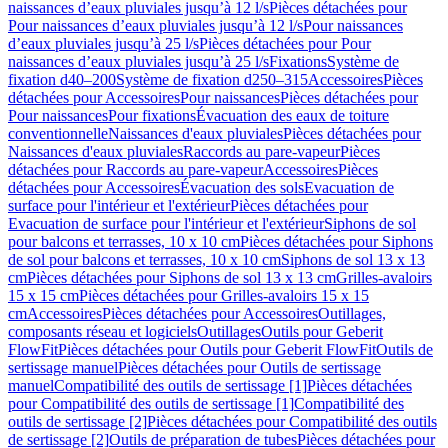
naissances d’eaux pluviales jusqu’à 12 l/s
Pièces détachées pour
Pour naissances d’eaux pluviales jusqu’à 12 l/s
Pour naissances
d’eaux pluviales jusqu’à 25 l/s
Pièces détachées pour Pour
naissances d’eaux pluviales jusqu’à 25 l/s
Fixations
Système de
fixation d40–200
Système de fixation d250–315
Accessoires
Pièces
détachées pour Accessoires
Pour naissances
Pièces détachées pour
Pour naissances
Pour fixations
Évacuation des eaux de toiture
conventionnelle
Naissances d'eaux pluviales
Pièces détachées pour
Naissances d'eaux pluviales
Raccords au pare-vapeur
Pièces
détachées pour Raccords au pare-vapeur
Accessoires
Pièces
détachées pour Accessoires
Évacuation des sols
Evacuation de
surface pour l'intérieur et l'extérieur
Pièces détachées pour
Evacuation de surface pour l'intérieur et l'extérieur
Siphons de sol
pour balcons et terrasses, 10 x 10 cm
Pièces détachées pour Siphons
de sol pour balcons et terrasses, 10 x 10 cm
Siphons de sol 13 x 13
cm
Pièces détachées pour Siphons de sol 13 x 13 cm
Grilles-avaloirs
15 x 15 cm
Pièces détachées pour Grilles-avaloirs 15 x 15
cm
Accessoires
Pièces détachées pour Accessoires
Outillages,
composants réseau et logiciels
Outillages
Outils pour Geberit
FlowFit
Pièces détachées pour Outils pour Geberit FlowFit
Outils de
sertissage manuel
Pièces détachées pour Outils de sertissage
manuel
Compatibilité des outils de sertissage [1]
Pièces détachées
pour Compatibilité des outils de sertissage [1]
Compatibilité des
outils de sertissage [2]
Pièces détachées pour Compatibilité des outils
de sertissage [2]
Outils de préparation de tubes
Pièces détachées pour