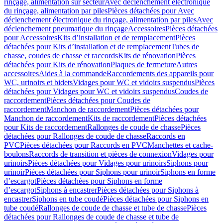
rinçage, alimentation sur secteur
Avec déclenchement électronique
du rinçage, alimentation par piles
Pièces détachées pour Avec
déclenchement électronique du rinçage, alimentation par piles
Avec
déclenchement pneumatique du rinçage
Accessoires
Pièces détachées
pour Accessoires
Kits d’installation et de remplacement
Pièces
détachées pour Kits d’installation et de remplacement
Tubes de
chasse, coudes de chasse et raccords
Kits de rénovation
Pièces
détachées pour Kits de rénovation
Plaques de fermeture
Autres
accessoires
Aides à la commande
Raccordements des appareils pour
WC, urinoirs et bidets
Vidages pour WC et vidoirs suspendus
Pièces
détachées pour Vidages pour WC et vidoirs suspendus
Coudes de
raccordement
Pièces détachées pour Coudes de
raccordement
Manchon de raccordement
Pièces détachées pour
Manchon de raccordement
Kits de raccordement
Pièces détachées
pour Kits de raccordement
Rallonges de coude de chasse
Pièces
détachées pour Rallonges de coude de chasse
Raccords en
PVC
Pièces détachées pour Raccords en PVC
Manchettes et cache-
boulons
Raccords de transition et pièces de connexion
Vidages pour
urinoirs
Pièces détachées pour Vidages pour urinoirs
Siphons pour
urinoir
Pièces détachées pour Siphons pour urinoir
Siphons en forme
d’escargot
Pièces détachées pour Siphons en forme
d’escargot
Siphons à encastrer
Pièces détachées pour Siphons à
encastrer
Siphons en tube coudé
Pièces détachées pour Siphons en
tube coudé
Rallonges de coude de chasse et tube de chasse
Pièces
détachées pour Rallonges de coude de chasse et tube de