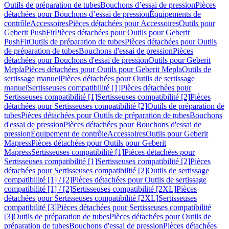
Outils de préparation de tubes
Bouchons d’essai de pression
Pièces
détachées pour Bouchons d’essai de pression
Équipements de
contrôle
Accessoires
Pièces détachées pour Accessoires
Outils pour
Geberit PushFit
Pièces détachées pour Outils pour Geberit
PushFit
Outils de préparation de tubes
Pièces détachées pour Outils
de préparation de tubes
Bouchons d'essai de pression
Pièces
détachées pour Bouchons d'essai de pression
Outils pour Geberit
Mepla
Pièces détachées pour Outils pour Geberit Mepla
Outils de
sertissage manuel
Pièces détachées pour Outils de sertissage
manuel
Sertisseuses compatibilité [1]
Pièces détachées pour
Sertisseuses compatibilité [1]
Sertisseuses compatibilité [2]
Pièces
détachées pour Sertisseuses compatibilité [2]
Outils de préparation de
tubes
Pièces détachées pour Outils de préparation de tubes
Bouchons
d'essai de pression
Pièces détachées pour Bouchons d'essai de
pression
Équipement de contrôle
Accessoires
Outils pour Geberit
Mapress
Pièces détachées pour Outils pour Geberit
Mapress
Sertisseuses compatibilité [1]
Pièces détachées pour
Sertisseuses compatibilité [1]
Sertisseuses compatibilité [2]
Pièces
détachées pour Sertisseuses compatibilité [2]
Outils de sertissage
compatibilité [1] / [2]
Pièces détachées pour Outils de sertissage
compatibilité [1] / [2]
Sertisseuses compatibilité [2XL]
Pièces
détachées pour Sertisseuses compatibilité [2XL]
Sertisseuses
compatibilité [3]
Pièces détachées pour Sertisseuses compatibilité
[3]
Outils de préparation de tubes
Pièces détachées pour Outils de
préparation de tubes
Bouchons d'essai de pression
Pièces détachées