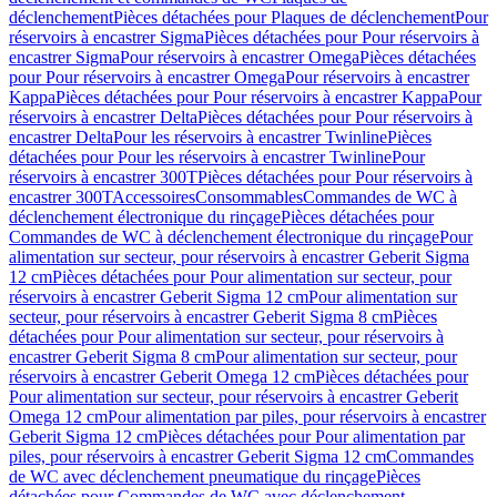
déclenchement
Pièces détachées pour Plaques de déclenchement
Pour
réservoirs à encastrer Sigma
Pièces détachées pour Pour réservoirs à
encastrer Sigma
Pour réservoirs à encastrer Omega
Pièces détachées
pour Pour réservoirs à encastrer Omega
Pour réservoirs à encastrer
Kappa
Pièces détachées pour Pour réservoirs à encastrer Kappa
Pour
réservoirs à encastrer Delta
Pièces détachées pour Pour réservoirs à
encastrer Delta
Pour les réservoirs à encastrer Twinline
Pièces
détachées pour Pour les réservoirs à encastrer Twinline
Pour
réservoirs à encastrer 300T
Pièces détachées pour Pour réservoirs à
encastrer 300T
Accessoires
Consommables
Commandes de WC à
déclenchement électronique du rinçage
Pièces détachées pour
Commandes de WC à déclenchement électronique du rinçage
Pour
alimentation sur secteur, pour réservoirs à encastrer Geberit Sigma
12 cm
Pièces détachées pour Pour alimentation sur secteur, pour
réservoirs à encastrer Geberit Sigma 12 cm
Pour alimentation sur
secteur, pour réservoirs à encastrer Geberit Sigma 8 cm
Pièces
détachées pour Pour alimentation sur secteur, pour réservoirs à
encastrer Geberit Sigma 8 cm
Pour alimentation sur secteur, pour
réservoirs à encastrer Geberit Omega 12 cm
Pièces détachées pour
Pour alimentation sur secteur, pour réservoirs à encastrer Geberit
Omega 12 cm
Pour alimentation par piles, pour réservoirs à encastrer
Geberit Sigma 12 cm
Pièces détachées pour Pour alimentation par
piles, pour réservoirs à encastrer Geberit Sigma 12 cm
Commandes
de WC avec déclenchement pneumatique du rinçage
Pièces
détachées pour Commandes de WC avec déclenchement