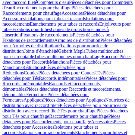
avec raccord fileté
Compteurs d'eau
Pièces détachées pour Compteurs
d'eau
Raccordements pour chauffage
Pièces détachées pour
Raccordements pour chauffage
Accessoires
Pièces détachées pour
Accessoires
Isolations pour tubes et raccords
Isolations pour
raccordements
Etanchements pour tubes et raccords
Enjoliveurs pour
tubes
Fixations pour tubes
Gaines de protection et aides à
l'insertion
Fixations de raccordements
Pièces détachées pour
Fixations de raccordements
Armoires de distribution
Pièces détachées
pour Armoires de distribution
Fixations pour nourrice de
distribution
Joints d'étanchéité
Geberit Mepla
Tubes multicouches
pour eau potable
Tubes multicouches pour chauffage
Raccords
Pièces
détachées pour Raccords
Manchons
Pièces détachées pour
Manchons
Réductions
Pièces détachées pour
Réductions
Coudes
Pièces détachées pour Coudes
Tés
Pièces
détachées pour Tés
Raccords indémontables
Pièces détachées pour
Raccords indémontables
Raccords et raccordements,
démontables
Pièces détachées pour Raccords et raccordements,
démontables
Fermetures
Pièces détachées pour
Fermetures
Appliques
Pièces détachées pour Appliques
Nourrices de
distribution avec raccord fileté
Pièces détachées pour Nourrices de
distribution avec raccord fileté
Tés pour chauffage
Pièces détachées
pour Tés pour chauffage
Raccordements pour chauffage
Pièces
détachées pour Raccordements pour chauffage
Accessoires
Pièces
détachées pour Accessoires
Isolations pour tubes et
raccords
Isolations pour raccordements
Etanchements pour tubes et