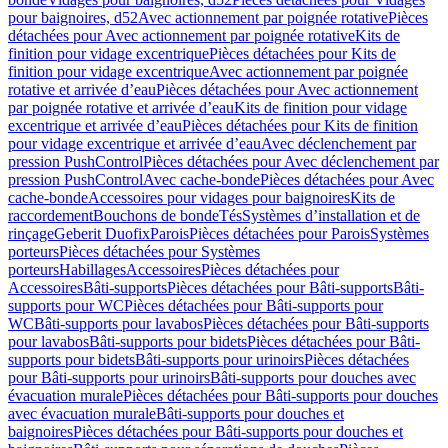
pour baignoires, d52
Avec actionnement par poignée rotative
Pièces
détachées pour Avec actionnement par poignée rotative
Kits de
finition pour vidage excentrique
Pièces détachées pour Kits de
finition pour vidage excentrique
Avec actionnement par poignée
rotative et arrivée d’eau
Pièces détachées pour Avec actionnement
par poignée rotative et arrivée d’eau
Kits de finition pour vidage
excentrique et arrivée d’eau
Pièces détachées pour Kits de finition
pour vidage excentrique et arrivée d’eau
Avec déclenchement par
pression PushControl
Pièces détachées pour Avec déclenchement par
pression PushControl
Avec cache-bonde
Pièces détachées pour Avec
cache-bonde
Accessoires pour vidages pour baignoires
Kits de
raccordement
Bouchons de bonde
Tés
Systèmes d’installation et de
rinçage
Geberit Duofix
Parois
Pièces détachées pour Parois
Systèmes
porteurs
Pièces détachées pour Systèmes
porteurs
Habillages
Accessoires
Pièces détachées pour
Accessoires
Bâti-supports
Pièces détachées pour Bâti-supports
Bâti-
supports pour WC
Pièces détachées pour Bâti-supports pour
WC
Bâti-supports pour lavabos
Pièces détachées pour Bâti-supports
pour lavabos
Bâti-supports pour bidets
Pièces détachées pour Bâti-
supports pour bidets
Bâti-supports pour urinoirs
Pièces détachées
pour Bâti-supports pour urinoirs
Bâti-supports pour douches avec
évacuation murale
Pièces détachées pour Bâti-supports pour douches
avec évacuation murale
Bâti-supports pour douches et
baignoires
Pièces détachées pour Bâti-supports pour douches et