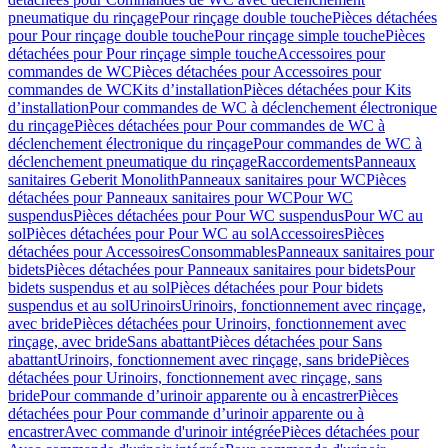
pneumatique du rinçage
Pour rinçage double touche
Pièces détachées
pour Pour rinçage double touche
Pour rinçage simple touche
Pièces
détachées pour Pour rinçage simple touche
Accessoires pour
commandes de WC
Pièces détachées pour Accessoires pour
commandes de WC
Kits d’installation
Pièces détachées pour Kits
d’installation
Pour commandes de WC à déclenchement électronique
du rinçage
Pièces détachées pour Pour commandes de WC à
déclenchement électronique du rinçage
Pour commandes de WC à
déclenchement pneumatique du rinçage
Raccordements
Panneaux
sanitaires Geberit Monolith
Panneaux sanitaires pour WC
Pièces
détachées pour Panneaux sanitaires pour WC
Pour WC
suspendus
Pièces détachées pour Pour WC suspendus
Pour WC au
sol
Pièces détachées pour Pour WC au sol
Accessoires
Pièces
détachées pour Accessoires
Consommables
Panneaux sanitaires pour
bidets
Pièces détachées pour Panneaux sanitaires pour bidets
Pour
bidets suspendus et au sol
Pièces détachées pour Pour bidets
suspendus et au sol
Urinoirs
Urinoirs, fonctionnement avec rinçage,
avec bride
Pièces détachées pour Urinoirs, fonctionnement avec
rinçage, avec bride
Sans abattant
Pièces détachées pour Sans
abattant
Urinoirs, fonctionnement avec rinçage, sans bride
Pièces
détachées pour Urinoirs, fonctionnement avec rinçage, sans
bride
Pour commande d’urinoir apparente ou à encastrer
Pièces
détachées pour Pour commande d’urinoir apparente ou à
encastrer
Avec commande d'urinoir intégrée
Pièces détachées pour