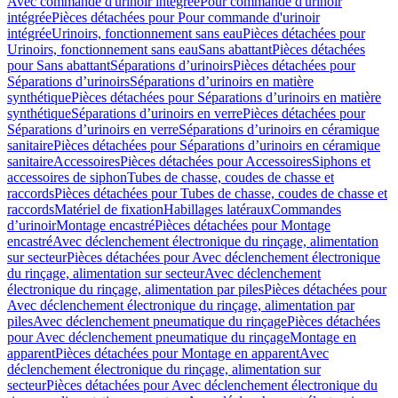
Avec commande d'urinoir intégrée
Pour commande d'urinoir
intégrée
Pièces détachées pour Pour commande d'urinoir
intégrée
Urinoirs, fonctionnement sans eau
Pièces détachées pour
Urinoirs, fonctionnement sans eau
Sans abattant
Pièces détachées
pour Sans abattant
Séparations d’urinoirs
Pièces détachées pour
Séparations d’urinoirs
Séparations d’urinoirs en matière
synthétique
Pièces détachées pour Séparations d’urinoirs en matière
synthétique
Séparations d’urinoirs en verre
Pièces détachées pour
Séparations d’urinoirs en verre
Séparations d’urinoirs en céramique
sanitaire
Pièces détachées pour Séparations d’urinoirs en céramique
sanitaire
Accessoires
Pièces détachées pour Accessoires
Siphons et
accessoires de siphon
Tubes de chasse, coudes de chasse et
raccords
Pièces détachées pour Tubes de chasse, coudes de chasse et
raccords
Matériel de fixation
Habillages latéraux
Commandes
dʼurinoir
Montage encastré
Pièces détachées pour Montage
encastré
Avec déclenchement électronique du rinçage, alimentation
sur secteur
Pièces détachées pour Avec déclenchement électronique
du rinçage, alimentation sur secteur
Avec déclenchement
électronique du rinçage, alimentation par piles
Pièces détachées pour
Avec déclenchement électronique du rinçage, alimentation par
piles
Avec déclenchement pneumatique du rinçage
Pièces détachées
pour Avec déclenchement pneumatique du rinçage
Montage en
apparent
Pièces détachées pour Montage en apparent
Avec
déclenchement électronique du rinçage, alimentation sur
secteur
Pièces détachées pour Avec déclenchement électronique du