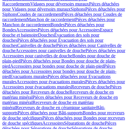
Raccordements
Vidages pour déversoirs muraux
Pièces détachées
pour Vidages pour déversoirs muraux
Siphons
Pièces détachées pour
Siphons
Coudes de raccordement
Pièces détachées pour Coudes de
raccordement
Manchon de raccordement
Pièces détachées pour
Manchon de raccordement
Bondes
Pièces détachées pour
Bondes
Accessoires
Pièces détachées pour Accessoires
Espace
douche et baignoire
Douches
Évacuation des sols pour
douches
Pièces détachées pour Évacuation des sols pour
douches
Canivelles de douche
Pièces détachées pour Canivelles de
douche
Accessoires pour canivelles de douche
Pièces détachées pour
Accessoires pour canivelles de douche
Bondes pour douche de
plain-pied
Pièces détachées pour Bondes pour douche de plain-
pied
Accessoires pour bondes pour douche de plain-pied
Pièces
détachées pour Accessoires pour bondes pour douche de plain-
pied
Evacuations murales
Pièces détachées pour Evacuations
murales
Accessoires pour évacuations murales
Pièces détachées pour
Accessoires pour évacuations murales
Receveurs de douche
Pièces
détachées pour Receveurs de douche
Receveurs de douche en
matériau minéral
Pièces détachées pour Receveurs de douche en
matériau minéral
Receveurs de douche en matériau
minéral
Receveurs de douche en céramique sanitaire
Bâti-
supports
Pièces détachées pour Bâti-supports
Bondes pour receveurs
de douche spécifiques
Pièces détachées pour Bondes pour receveurs
de douche spécifiques
Accessoires
Séparations de douche
Pièces
détachées pour Séparations de douche
Séparations de douche