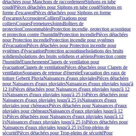
détachées pour Manchons de raccordement
Siphons en tube
coudé
Pièces détachées pour Siphons en tube coudé
Siphons en
forme d'escargot
Pièces détachées pour Siphons en forme
d'escargot
Accessoires
Colliers
Fixations pour
colliers
Coques
Fermetures
Joints
Boîtiers de
protection
Consommables
Protection incendie, protection acoustique
et protection contre l'humidité
Protection incendie
Pièces détachées
pour Protection incendie
Protection incendie pour systèmes
d'évacuation
Pièces détachées pour Protection incendie pour
systèmes d'évacuation
Protection acoustique
Isolations des bruits
solidiens
Isolations des bruits solidiens et aériens
Protection contre
l'humidité
Etanchements
Clapets de ventilation pour
évacuation
Clapets de ventilation
Pièces détachées pour Clapets de
ventilation
Soupapes de retenue d'énergie
Évacuation des eaux de
toiture Geberit Pluvia
Naissances d'eaux pluviales
Pièces détachées
pour Naissances d'eaux pluviales
Naissances d'eaux pluviales jusqu'à
12 l/s
Pièces détachées pour Naissances d'eaux pluviales jusqu'à 12
l/s
Naissances d'eaux pluviales jusqu'à 25 l/s
Pièces détachées pour
Naissances d'eaux pluviales jusqu'à 25 l/s
Naissances d'eaux
pluviales pour chéneaux
Pièces détachées pour Naissances d'eaux
pluviales pour chéneaux
Naissances d'eaux pluviales jusqu'à 12
l/s
Pièces détachées pour Naissances d'eaux pluviales jusqu'à 12
l/s
Naissances d'eaux pluviales jusqu'à 25 l/s
Pièces détachées pour
Naissances d'eaux pluviales jusqu'à 25 l/s
Trop-pleins de
sécurité
Pièces détachées pour Trop-pleins de sécurité
Pour