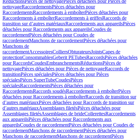
Réductions
Pièces de nettoyage
Pièces détachées pour Pièces de
nettoyage
Raccordements
Pièces détachées pour
Raccordements
Raccordements à emboîter
Pièces détachées pour
Raccordements à emboîter
Raccordements à griffes
Raccords de
transition sur d’autres matériaux
Raccordements aux appareils
Pièces
détachées pour Raccordements aux appareils
Coudes de
raccordement
Pièces détachées pour Coudes de
raccordement
Manchons de raccordement
Pièces détachées pour
Manchons de
raccordement
Accessoires
Colliers
Obturateurs
Joints
Capes de
protection
Consommables
Geberit PE
Tubes
Raccords
Pièces détachées
pour Raccords
Coudes
Embranchements
Réductions
Pièces de
nettoyage
Pièces détachées pour Pièces de nettoyage
Raccords de
transition
Pièces spéciales
Pièces détachées pour Pièces
spéciales
Pièces SuperTube
Coudes
Pièces
spéciales
Raccordements
Pièces détachées pour
Raccordements
Raccords soudés
Raccordements à emboîter
Pièces
détachées pour Raccordements à emboîter
Raccords de transition sur
d’autres matériaux
Pièces détachées pour Raccords de transition sur
d’autres matériaux
Assemblages filetés
Pièces détachées pour
Assemblages filetés
Assemblages de bride
Collerettes
Raccordements
aux appareils
Pièces détachées pour Raccordements aux
appareils
Coudes de raccordement
Pièces détachées pour Coudes de
raccordement
Manchons de raccordement
Pièces détachées pour
Manchons de raccordement
Manchons de raccordement
Pièces