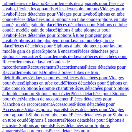
robinetteries de lavabo
Raccordements des appareils pour l’espace
lavabo, l’évier, les appareils et les déversoirs muraux
Vidages pour
lavabo
Pièces détachées pour Vidages pour lavabo
Siphons en tube
coudé
Pièces détachées pour Siphons en tube coudé
Siphons en tube
coudé, modèle gain de place
Pièces détachées pour Siphons en tube
coudé, modèle gain de place
Siphons à tube plongeur pour
lavabo
Pièces détachées pour Siphons à tube plongeur pour
lavabo
Siphons à tube plongeur pour lavabo, modèle gain de
place
Pièces détachées pour Siphons à tube plongeur pour lavabo,
modèle gain de place
Siphons à encastrer
Pièces détachées pour
Siphons à encastrer
Raccordements de lavabo
Pièces détachées pour
Raccordements de lavabo
Coudes de
raccordement
Recouvrements
Raccordements
Pièces détachées pour
Raccordements
Joints
Douilles à braser
Tubes de trop-
plein
Rallonges
Vidages pour éviers
Pièces détachées pour Vidages
pour éviers
Siphons en tube coudé
Pièces détachées pour Siphons en
tube coudé
Siphons à double chambre
Pièces détachées pour Siphons
à double chambre
Siphons pour évier
Pièces détachées pour Siphons
pour évier
Manchon de raccordement
Pièces détachées pour
Manchon de raccordement
Accessoires
Pièces détachées pour
Accessoires
Vidages pour appareils
Pièces détachées pour Vidages
pour appareils
Siphons en tube coudé
Pièces détachées pour Siphons
en tube coudé
Siphons à encastrer
Pièces détachées pour Siphons à
encastrer
Siphons apparents
Pièces détachées pour Siphons
apparents
Raccordements
Pièces détachées pour