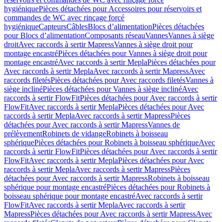
hygiénique
Pièces détachées pour Accessoires pour réservoirs et
commandes de WC avec rinçage forcé
hygiénique
Capteurs
Câbles
Blocs d’alimentation
Pièces détachées
pour Blocs d’alimentation
Composants réseau
Vannes
Vannes à siège
droit
Avec raccords à sertir Mapress
Vannes à siège droit pour
montage encastré
Pièces détachées pour Vannes à siège droit pour
montage encastré
Avec raccords à sertir Mepla
Pièces détachées pour
Avec raccords à sertir Mepla
Avec raccords à sertir Mapress
Avec
raccords filetés
Pièces détachées pour Avec raccords filetés
Vannes à
siège incliné
Pièces détachées pour Vannes à siège incliné
Avec
raccords à sertir FlowFit
Pièces détachées pour Avec raccords à sertir
FlowFit
Avec raccords à sertir Mepla
Pièces détachées pour Avec
raccords à sertir Mepla
Avec raccords à sertir Mapress
Pièces
détachées pour Avec raccords à sertir Mapress
Vannes de
prélèvement
Robinets de vidange
Robinets à boisseau
sphérique
Pièces détachées pour Robinets à boisseau sphérique
Avec
raccords à sertir FlowFit
Pièces détachées pour Avec raccords à sertir
FlowFit
Avec raccords à sertir Mepla
Pièces détachées pour Avec
raccords à sertir Mepla
Avec raccords à sertir Mapress
Pièces
détachées pour Avec raccords à sertir Mapress
Robinets à boisseau
sphérique pour montage encastré
Pièces détachées pour Robinets à
boisseau sphérique pour montage encastré
Avec raccords à sertir
FlowFit
Avec raccords à sertir Mepla
Avec raccords à sertir
Mapress
Pièces détachées pour Avec raccords à sertir Mapress
Avec