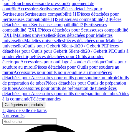
pour Bouchons d'essai de pression
Equipement de
contrôle
Accessoires
Sertisseuses
Pièces détachées pour
Sertisseuses
Sertisseuses compatibilité [1]
Pièces détachées pour
Sertisseuses compatibilité [1]
Sertisseuses compatibilité [2]
Pièces
détachées pour Sertisseuses compatibilité [2]
Sertisseuses
compatibilité [2XL]
Pièces détachées pour Sertisseuses compatibilité
[2XL]
Mallettes universelles
Pièces détachées pour Mallettes
universelles
Mallettes universelles
Pièces détachées pour Mallettes
universelles
Outils pour Geberit Silent-db20 / Geberit PE
Pièces
détachées pour Outils pour Geberit Silent-db20 / Geberit PE
Outils à
souder électrique
Pièces détachées pour Outils à souder
électrique
Accessoires pour outillage à souder électrique
Outils pour
soudure au miroir
Pièces détachées pour Outils pour soudure au
miroir
Accessoires pour outils pour soudure au miroir
Pièces
détachées pour Accessoires pour outils pour soudure au miroir
Outils
de préparation de tubes
Pièces détachées pour Outils de préparation
de tubes
Accessoires pour outils de préparation de tubes
Pièces
détachées pour Accessoires pour outils de préparation de tubes
Aides
à la commande
Télécommandes
Catégories de produits
Lignes de salle de bains
Nouveautés