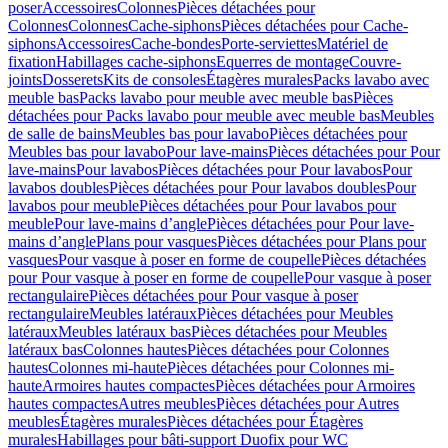
poser
Accessoires
Colonnes
Pièces détachées pour
Colonnes
Colonnes
Cache-siphons
Pièces détachées pour Cache-
siphons
Accessoires
Cache-bondes
Porte-serviettes
Matériel de
fixation
Habillages cache-siphons
Equerres de montage
Couvre-
joints
Dosserets
Kits de consoles
Étagères murales
Packs lavabo avec
meuble bas
Packs lavabo pour meuble avec meuble bas
Pièces
détachées pour Packs lavabo pour meuble avec meuble bas
Meubles
de salle de bains
Meubles bas pour lavabo
Pièces détachées pour
Meubles bas pour lavabo
Pour lave-mains
Pièces détachées pour Pour
lave-mains
Pour lavabos
Pièces détachées pour Pour lavabos
Pour
lavabos doubles
Pièces détachées pour Pour lavabos doubles
Pour
lavabos pour meuble
Pièces détachées pour Pour lavabos pour
meuble
Pour lave-mains d’angle
Pièces détachées pour Pour lave-
mains d’angle
Plans pour vasques
Pièces détachées pour Plans pour
vasques
Pour vasque à poser en forme de coupelle
Pièces détachées
pour Pour vasque à poser en forme de coupelle
Pour vasque à poser
rectangulaire
Pièces détachées pour Pour vasque à poser
rectangulaire
Meubles latéraux
Pièces détachées pour Meubles
latéraux
Meubles latéraux bas
Pièces détachées pour Meubles
latéraux bas
Colonnes hautes
Pièces détachées pour Colonnes
hautes
Colonnes mi-haute
Pièces détachées pour Colonnes mi-
haute
Armoires hautes compactes
Pièces détachées pour Armoires
hautes compactes
Autres meubles
Pièces détachées pour Autres
meubles
Étagères murales
Pièces détachées pour Étagères
murales
Habillages pour bâti-support Duofix pour WC