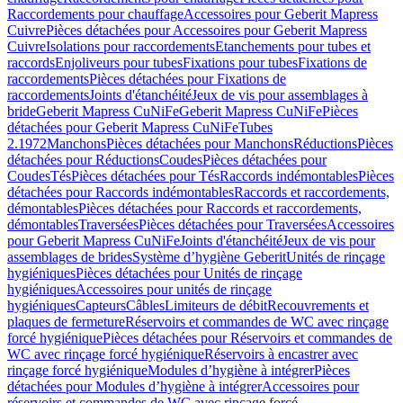
Raccordements pour chauffage
Accessoires pour Geberit Mapress
Cuivre
Pièces détachées pour Accessoires pour Geberit Mapress
Cuivre
Isolations pour raccordements
Etanchements pour tubes et
raccords
Enjoliveurs pour tubes
Fixations pour tubes
Fixations de
raccordements
Pièces détachées pour Fixations de
raccordements
Joints d'étanchéité
Jeux de vis pour assemblages à
bride
Geberit Mapress CuNiFe
Geberit Mapress CuNiFe
Pièces
détachées pour Geberit Mapress CuNiFe
Tubes
2.1972
Manchons
Pièces détachées pour Manchons
Réductions
Pièces
détachées pour Réductions
Coudes
Pièces détachées pour
Coudes
Tés
Pièces détachées pour Tés
Raccords indémontables
Pièces
détachées pour Raccords indémontables
Raccords et raccordements,
démontables
Pièces détachées pour Raccords et raccordements,
démontables
Traversées
Pièces détachées pour Traversées
Accessoires
pour Geberit Mapress CuNiFe
Joints d'étanchéité
Jeux de vis pour
assemblages de brides
Système d’hygiène Geberit
Unités de rinçage
hygiéniques
Pièces détachées pour Unités de rinçage
hygiéniques
Accessoires pour unités de rinçage
hygiéniques
Capteurs
Câbles
Limiteurs de débit
Recouvrements et
plaques de fermeture
Réservoirs et commandes de WC avec rinçage
forcé hygiénique
Pièces détachées pour Réservoirs et commandes de
WC avec rinçage forcé hygiénique
Réservoirs à encastrer avec
rinçage forcé hygiénique
Modules d’hygiène à intégrer
Pièces
détachées pour Modules d’hygiène à intégrer
Accessoires pour
réservoirs et commandes de WC avec rinçage forcé