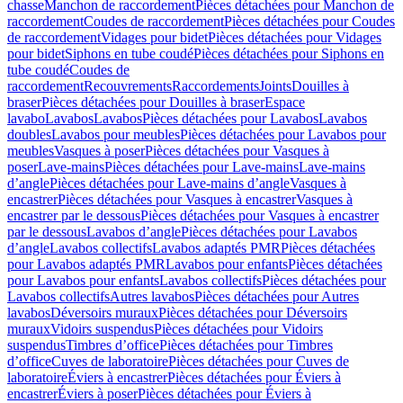
chasse
Manchon de raccordement
Pièces détachées pour Manchon de
raccordement
Coudes de raccordement
Pièces détachées pour Coudes
de raccordement
Vidages pour bidet
Pièces détachées pour Vidages
pour bidet
Siphons en tube coudé
Pièces détachées pour Siphons en
tube coudé
Coudes de
raccordement
Recouvrements
Raccordements
Joints
Douilles à
braser
Pièces détachées pour Douilles à braser
Espace
lavabo
Lavabos
Lavabos
Pièces détachées pour Lavabos
Lavabos
doubles
Lavabos pour meubles
Pièces détachées pour Lavabos pour
meubles
Vasques à poser
Pièces détachées pour Vasques à
poser
Lave-mains
Pièces détachées pour Lave-mains
Lave-mains
d’angle
Pièces détachées pour Lave-mains d’angle
Vasques à
encastrer
Pièces détachées pour Vasques à encastrer
Vasques à
encastrer par le dessous
Pièces détachées pour Vasques à encastrer
par le dessous
Lavabos d’angle
Pièces détachées pour Lavabos
d’angle
Lavabos collectifs
Lavabos adaptés PMR
Pièces détachées
pour Lavabos adaptés PMR
Lavabos pour enfants
Pièces détachées
pour Lavabos pour enfants
Lavabos collectifs
Pièces détachées pour
Lavabos collectifs
Autres lavabos
Pièces détachées pour Autres
lavabos
Déversoirs muraux
Pièces détachées pour Déversoirs
muraux
Vidoirs suspendus
Pièces détachées pour Vidoirs
suspendus
Timbres dʼoffice
Pièces détachées pour Timbres
dʼoffice
Cuves de laboratoire
Pièces détachées pour Cuves de
laboratoire
Éviers à encastrer
Pièces détachées pour Éviers à
encastrer
Éviers à poser
Pièces détachées pour Éviers à