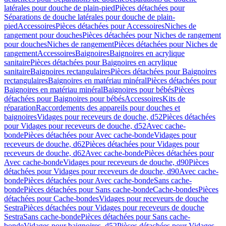
latérales pour douche de plain-pied
Pièces détachées pour
Séparations de douche latérales pour douche de plain-
pied
Accessoires
Pièces détachées pour Accessoires
Niches de
rangement pour douches
Pièces détachées pour Niches de rangement
pour douches
Niches de rangement
Pièces détachées pour Niches de
rangement
Accessoires
Baignoires
Baignoires en acrylique
sanitaire
Pièces détachées pour Baignoires en acrylique
sanitaire
Baignoires rectangulaires
Pièces détachées pour Baignoires
rectangulaires
Baignoires en matériau minéral
Pièces détachées pour
Baignoires en matériau minéral
Baignoires pour bébés
Pièces
détachées pour Baignoires pour bébés
Accessoires
Kits de
réparation
Raccordements des appareils pour douches et
baignoires
Vidages pour receveurs de douche, d52
Pièces détachées
pour Vidages pour receveurs de douche, d52
Avec cache-
bonde
Pièces détachées pour Avec cache-bonde
Vidages pour
receveurs de douche, d62
Pièces détachées pour Vidages pour
receveurs de douche, d62
Avec cache-bonde
Pièces détachées pour
Avec cache-bonde
Vidages pour receveurs de douche, d90
Pièces
détachées pour Vidages pour receveurs de douche, d90
Avec cache-
bonde
Pièces détachées pour Avec cache-bonde
Sans cache-
bonde
Pièces détachées pour Sans cache-bonde
Cache-bondes
Pièces
détachées pour Cache-bondes
Vidages pour receveurs de douche
Sestra
Pièces détachées pour Vidages pour receveurs de douche
Sestra
Sans cache-bonde
Pièces détachées pour Sans cache-
bonde
Vidages pour baignoires, d52
Pièces détachées pour Vidages