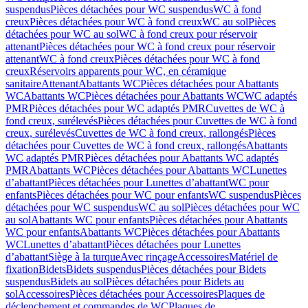
suspendus
Pièces détachées pour WC suspendus
WC à fond
creux
Pièces détachées pour WC à fond creux
WC au sol
Pièces
détachées pour WC au sol
WC à fond creux pour réservoir
attenant
Pièces détachées pour WC à fond creux pour réservoir
attenant
WC à fond creux
Pièces détachées pour WC à fond
creux
Réservoirs apparents pour WC, en céramique
sanitaire
Attenant
Abattants WC
Pièces détachées pour Abattants
WC
Abattants WC
Pièces détachées pour Abattants WC
WC adaptés
PMR
Pièces détachées pour WC adaptés PMR
Cuvettes de WC à
fond creux, surélevés
Pièces détachées pour Cuvettes de WC à fond
creux, surélevés
Cuvettes de WC à fond creux, rallongés
Pièces
détachées pour Cuvettes de WC à fond creux, rallongés
Abattants
WC adaptés PMR
Pièces détachées pour Abattants WC adaptés
PMR
Abattants WC
Pièces détachées pour Abattants WC
Lunettes
d’abattant
Pièces détachées pour Lunettes d’abattant
WC pour
enfants
Pièces détachées pour WC pour enfants
WC suspendus
Pièces
détachées pour WC suspendus
WC au sol
Pièces détachées pour WC
au sol
Abattants WC pour enfants
Pièces détachées pour Abattants
WC pour enfants
Abattants WC
Pièces détachées pour Abattants
WC
Lunettes d’abattant
Pièces détachées pour Lunettes
d’abattant
Siège à la turque
Avec rinçage
Accessoires
Matériel de
fixation
Bidets
Bidets suspendus
Pièces détachées pour Bidets
suspendus
Bidets au sol
Pièces détachées pour Bidets au
sol
Accessoires
Pièces détachées pour Accessoires
Plaques de
déclenchement et commandes de WC
Plaques de