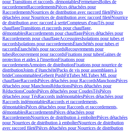
pour Transitions et raccords, démontables
Fermetures
Boîtes de
raccordement
Raccordements
Pièces détachées pour
Raccordements
Nourrices de distribution avec raccord fileté
Pièces
détachées pour Nourrices de distribution avec raccord fileté
Nourrice
de distribution avec raccord à sertir
Compteurs d'eau
Tés pour
chauffage
Transitions et raccords pour chauffage,
démontables
Raccordements pour chauffage
Pièces détachées pour
Raccordements pour chauffage
Accessoires
Isolations pour tubes et
raccords
Isolations pour raccordements
Étanchéités pour tubes et
raccords
Étanchéités pour raccords
Recouvrements pour
tubes
Recouvrement pour raccords
Fixations pour tubes
Gaines de
protection et aides à l'insertion
Fixations pour
raccordements
Armoires de distribution
Fixations pour nourrice de
distribution
Joints d’étanchéité
Packs de vis pour assemblages à
bride
Consommables
Geberit PushFit
Tubes ML
Tubes ML pour
chauffage
Raccords
Pièces détachées pour Raccords
Manchons
Pièces
détachées pour Manchons
Réductions
Pièces détachées pour
Réductions
Coudes
Pièces détachées pour Coudes
Tés
Pièces
détachées pour Tés
Raccords indémontables
Pièces détachées pour
Raccords indémontables
Raccords et raccordements,
démontables
Pièces détachées pour Raccords et raccordements,
démontables
Raccordements
Pièces détachées pour
Raccordements
Nourrices de distribution à emboîter
Pièces détachées
pour Nourrices de distribution à emboîter
Nourrices de distribution
avec raccord fileté
Pièces détachées pour Nourrices de distribution