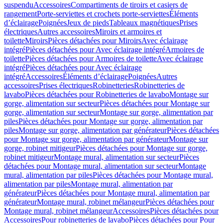
suspendu
Accessoires
Compartiments de tiroirs et casiers de
rangement
Porte-serviettes et crochets porte-serviettes
Éléments
d’éclairage
Poignées
Jeux de pieds
Tableaux magnétiques
Prises
électriques
Autres accessoires
Miroirs et armoires et
toilette
Miroirs
Pièces détachées pour Miroirs
Avec éclairage
intégré
Pièces détachées pour Avec éclairage intégré
Armoires de
toilette
Pièces détachées pour Armoires de toilette
Avec éclairage
intégré
Pièces détachées pour Avec éclairage
intégré
Accessoires
Éléments d’éclairage
Poignées
Autres
accessoires
Prises électriques
Robinetteries
Robinetteries de
lavabo
Pièces détachées pour Robinetteries de lavabo
Montage sur
gorge, alimentation sur secteur
Pièces détachées pour Montage sur
gorge, alimentation sur secteur
Montage sur gorge, alimentation par
piles
Pièces détachées pour Montage sur gorge, alimentation par
piles
Montage sur gorge, alimentation par générateur
Pièces détachées
pour Montage sur gorge, alimentation par générateur
Montage sur
gorge, robinet mitigeur
Pièces détachées pour Montage sur gorge,
robinet mitigeur
Montage mural, alimentation sur secteur
Pièces
détachées pour Montage mural, alimentation sur secteur
Montage
mural, alimentation par piles
Pièces détachées pour Montage mural,
alimentation par piles
Montage mural, alimentation par
générateur
Pièces détachées pour Montage mural, alimentation par
générateur
Montage mural, robinet mélangeur
Pièces détachées pour
Montage mural, robinet mélangeur
Accessoires
Pièces détachées pour
Accessoires
Pour robinetteries de lavabo
Pièces détachées pour Pour