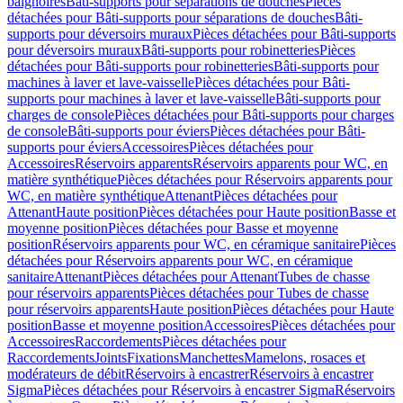
baignoires
Bâti-supports pour séparations de douches
Pièces
détachées pour Bâti-supports pour séparations de douches
Bâti-
supports pour déversoirs muraux
Pièces détachées pour Bâti-supports
pour déversoirs muraux
Bâti-supports pour robinetteries
Pièces
détachées pour Bâti-supports pour robinetteries
Bâti-supports pour
machines à laver et lave-vaisselle
Pièces détachées pour Bâti-
supports pour machines à laver et lave-vaisselle
Bâti-supports pour
charges de console
Pièces détachées pour Bâti-supports pour charges
de console
Bâti-supports pour éviers
Pièces détachées pour Bâti-
supports pour éviers
Accessoires
Pièces détachées pour
Accessoires
Réservoirs apparents
Réservoirs apparents pour WC, en
matière synthétique
Pièces détachées pour Réservoirs apparents pour
WC, en matière synthétique
Attenant
Pièces détachées pour
Attenant
Haute position
Pièces détachées pour Haute position
Basse et
moyenne position
Pièces détachées pour Basse et moyenne
position
Réservoirs apparents pour WC, en céramique sanitaire
Pièces
détachées pour Réservoirs apparents pour WC, en céramique
sanitaire
Attenant
Pièces détachées pour Attenant
Tubes de chasse
pour réservoirs apparents
Pièces détachées pour Tubes de chasse
pour réservoirs apparents
Haute position
Pièces détachées pour Haute
position
Basse et moyenne position
Accessoires
Pièces détachées pour
Accessoires
Raccordements
Pièces détachées pour
Raccordements
Joints
Fixations
Manchettes
Mamelons, rosaces et
modérateurs de débit
Réservoirs à encastrer
Réservoirs à encastrer
Sigma
Pièces détachées pour Réservoirs à encastrer Sigma
Réservoirs