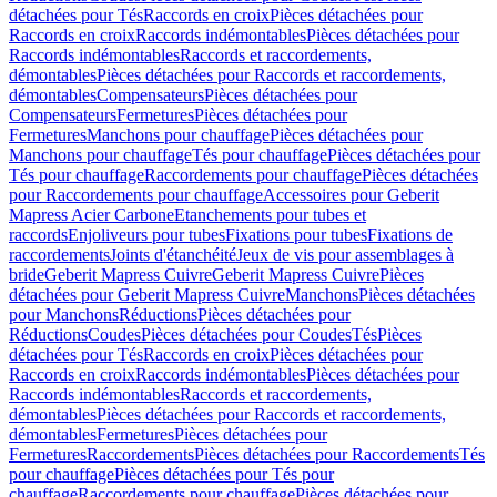
détachées pour Tés
Raccords en croix
Pièces détachées pour
Raccords en croix
Raccords indémontables
Pièces détachées pour
Raccords indémontables
Raccords et raccordements,
démontables
Pièces détachées pour Raccords et raccordements,
démontables
Compensateurs
Pièces détachées pour
Compensateurs
Fermetures
Pièces détachées pour
Fermetures
Manchons pour chauffage
Pièces détachées pour
Manchons pour chauffage
Tés pour chauffage
Pièces détachées pour
Tés pour chauffage
Raccordements pour chauffage
Pièces détachées
pour Raccordements pour chauffage
Accessoires pour Geberit
Mapress Acier Carbone
Etanchements pour tubes et
raccords
Enjoliveurs pour tubes
Fixations pour tubes
Fixations de
raccordements
Joints d'étanchéité
Jeux de vis pour assemblages à
bride
Geberit Mapress Cuivre
Geberit Mapress Cuivre
Pièces
détachées pour Geberit Mapress Cuivre
Manchons
Pièces détachées
pour Manchons
Réductions
Pièces détachées pour
Réductions
Coudes
Pièces détachées pour Coudes
Tés
Pièces
détachées pour Tés
Raccords en croix
Pièces détachées pour
Raccords en croix
Raccords indémontables
Pièces détachées pour
Raccords indémontables
Raccords et raccordements,
démontables
Pièces détachées pour Raccords et raccordements,
démontables
Fermetures
Pièces détachées pour
Fermetures
Raccordements
Pièces détachées pour Raccordements
Tés
pour chauffage
Pièces détachées pour Tés pour
chauffage
Raccordements pour chauffage
Pièces détachées pour