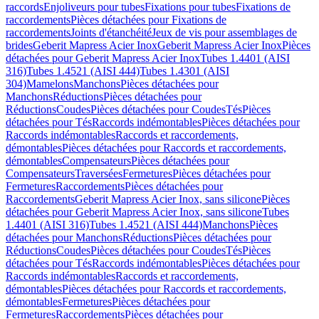
raccords
Enjoliveurs pour tubes
Fixations pour tubes
Fixations de
raccordements
Pièces détachées pour Fixations de
raccordements
Joints d'étanchéité
Jeux de vis pour assemblages de
brides
Geberit Mapress Acier Inox
Geberit Mapress Acier Inox
Pièces
détachées pour Geberit Mapress Acier Inox
Tubes 1.4401 (AISI
316)
Tubes 1.4521 (AISI 444)
Tubes 1.4301 (AISI
304)
Mamelons
Manchons
Pièces détachées pour
Manchons
Réductions
Pièces détachées pour
Réductions
Coudes
Pièces détachées pour Coudes
Tés
Pièces
détachées pour Tés
Raccords indémontables
Pièces détachées pour
Raccords indémontables
Raccords et raccordements,
démontables
Pièces détachées pour Raccords et raccordements,
démontables
Compensateurs
Pièces détachées pour
Compensateurs
Traversées
Fermetures
Pièces détachées pour
Fermetures
Raccordements
Pièces détachées pour
Raccordements
Geberit Mapress Acier Inox, sans silicone
Pièces
détachées pour Geberit Mapress Acier Inox, sans silicone
Tubes
1.4401 (AISI 316)
Tubes 1.4521 (AISI 444)
Manchons
Pièces
détachées pour Manchons
Réductions
Pièces détachées pour
Réductions
Coudes
Pièces détachées pour Coudes
Tés
Pièces
détachées pour Tés
Raccords indémontables
Pièces détachées pour
Raccords indémontables
Raccords et raccordements,
démontables
Pièces détachées pour Raccords et raccordements,
démontables
Fermetures
Pièces détachées pour
Fermetures
Raccordements
Pièces détachées pour