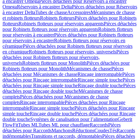
à encastrer Omega
Pièces détachées pour Réservoirs à encastrer
Omega
Réservoirs à encastrer Delta
Pièces détachées pour Réservoirs
à encastrer Delta
Tubes de chasse
Accessoires
Mécanismes de chasse
et robinets flotteurs
Robinets flotteurs
Pièces détachées pour Robinets
flotteurs
Robinets flotteurs pour réservoirs apparents
Pièces détachées
pour Robinets flotteurs pour réservoirs apparents
Robinets flotteurs
pour réservoirs à encastrer
Pièces détachées pour Robinets flotteurs
pour réservoirs à encastrer
Robinets flotteurs pour réservoirs en
céramique
Pièces détachées pour Robinets flotteurs pour réservoirs
en céramique
Robinets flotteurs pour réservoirs, universels
Pièces
détachées pour Robinets flotteurs pour réservoirs,
universels
Robinets flotteurs pour Monolith
Pièces détachées pour
Robinets flotteurs pour Monolith
Mécanismes de chasse
Pièces
détachées pour Mécanismes de chasse
Rinçage interrompable
Pièces
détachées pour Rinçage interrompable
Rinçage simple touche
Pièces
détachées pour Rinçage simple touche
Rinçage double touche
Pièces
détachées pour Rinçage double touche
Mécanismes de chasse
complets
Pièces détachées pour Mécanismes de chasse
complets
Rinçage interrompable
Pièces détachées pour Rinçage
interrompable
Rinçage simple touche
Pièces détachées pour Rinçage
simple touche
Rinçage double touche
Pièces détachées pour Rinçage
double touche
Systèmes de canalisation pour l’alimentation
Geberit
FlowFit
Tubes ML
Tubes ML pour chauffage
Raccords
Pièces
détachées pour Raccords
Manchons
Réductions
Coudes
Tés
Raccords
indémontables
Transitions et raccords, démontables
Pièces détachées