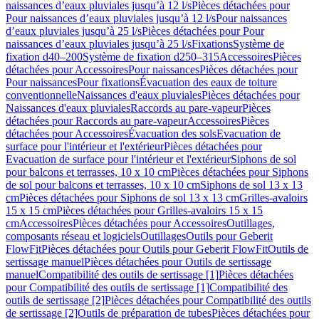
naissances d’eaux pluviales jusqu’à 12 l/s
Pièces détachées pour
Pour naissances d’eaux pluviales jusqu’à 12 l/s
Pour naissances
d’eaux pluviales jusqu’à 25 l/s
Pièces détachées pour Pour
naissances d’eaux pluviales jusqu’à 25 l/s
Fixations
Système de
fixation d40–200
Système de fixation d250–315
Accessoires
Pièces
détachées pour Accessoires
Pour naissances
Pièces détachées pour
Pour naissances
Pour fixations
Évacuation des eaux de toiture
conventionnelle
Naissances d'eaux pluviales
Pièces détachées pour
Naissances d'eaux pluviales
Raccords au pare-vapeur
Pièces
détachées pour Raccords au pare-vapeur
Accessoires
Pièces
détachées pour Accessoires
Évacuation des sols
Evacuation de
surface pour l'intérieur et l'extérieur
Pièces détachées pour
Evacuation de surface pour l'intérieur et l'extérieur
Siphons de sol
pour balcons et terrasses, 10 x 10 cm
Pièces détachées pour Siphons
de sol pour balcons et terrasses, 10 x 10 cm
Siphons de sol 13 x 13
cm
Pièces détachées pour Siphons de sol 13 x 13 cm
Grilles-avaloirs
15 x 15 cm
Pièces détachées pour Grilles-avaloirs 15 x 15
cm
Accessoires
Pièces détachées pour Accessoires
Outillages,
composants réseau et logiciels
Outillages
Outils pour Geberit
FlowFit
Pièces détachées pour Outils pour Geberit FlowFit
Outils de
sertissage manuel
Pièces détachées pour Outils de sertissage
manuel
Compatibilité des outils de sertissage [1]
Pièces détachées
pour Compatibilité des outils de sertissage [1]
Compatibilité des
outils de sertissage [2]
Pièces détachées pour Compatibilité des outils
de sertissage [2]
Outils de préparation de tubes
Pièces détachées pour