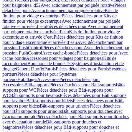
pour baignoires, d52
Avec actionnement par poignée rotative
Pièces
détachées pour Avec actionnement par poignée rotative
Kits de
finition pour vidage excentrique
Pièces détachées pour Kits de
finition pour vidage excentrique
Avec actionnement par poignée
rotative et arrivée d’eau
Pièces détachées pour Avec actionnement
par poignée rotative et arrivée d’eau
Kits de finition pour vidage
excentrique et arrivée d’eau
Pièces détachées pour Kits de finition
pour vidage excentrique et arrivée d’eau
Avec déclenchement par
pression PushControl
Pièces détachées pour Avec déclenchement par
pression PushControl
Avec cache-bonde
Pièces détachées pour Avec
cache-bonde
Accessoires pour vidages pour baignoires
Kits de
raccordement
Bouchons de bonde
Tés
Systèmes d’installation et de
rinçage
Geberit Duofix
Parois
Pièces détachées pour Parois
Systèmes
porteurs
Pièces détachées pour Systèmes
porteurs
Habillages
Accessoires
Pièces détachées pour
Accessoires
Bâti-supports
Pièces détachées pour Bâti-supports
Bâti-
supports pour WC
Pièces détachées pour Bâti-supports pour
WC
Bâti-supports pour lavabos
Pièces détachées pour Bâti-supports
pour lavabos
Bâti-supports pour bidets
Pièces détachées pour Bâti-
supports pour bidets
Bâti-supports pour urinoirs
Pièces détachées
pour Bâti-supports pour urinoirs
Bâti-supports pour douches avec
évacuation murale
Pièces détachées pour Bâti-supports pour douches
avec évacuation murale
Bâti-supports pour douches et
baignoires
Pièces détachées pour Bâti-supports pour douches et