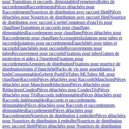
pour Transitions et raccords, démontables
Fermetures
Boîtes de
raccordement
Raccordements
Pièces détachées pour
Raccordements
Nourrices de distribution avec raccord fileté
Pièces
détachées pour Nourrices de distribution avec raccord fileté
Nourrice
de distribution avec raccord à sertir
Compteurs d'eau
Tés pour
chauffage
Transitions et raccords pour chauffage,
démontables
Raccordements pour chauffage
Pièces détachées pour
Raccordements pour chauffage
Accessoires
Isolations pour tubes et
raccords
Isolations pour raccordements
Étanchéités pour tubes et
raccords
Étanchéités pour raccords
Recouvrements pour
tubes
Recouvrement pour raccords
Fixations pour tubes
Gaines de
protection et aides à l'insertion
Fixations pour
raccordements
Armoires de distribution
Fixations pour nourrice de
distribution
Joints d’étanchéité
Packs de vis pour assemblages à
bride
Consommables
Geberit PushFit
Tubes ML
Tubes ML pour
chauffage
Raccords
Pièces détachées pour Raccords
Manchons
Pièces
détachées pour Manchons
Réductions
Pièces détachées pour
Réductions
Coudes
Pièces détachées pour Coudes
Tés
Pièces
détachées pour Tés
Raccords indémontables
Pièces détachées pour
Raccords indémontables
Raccords et raccordements,
démontables
Pièces détachées pour Raccords et raccordements,
démontables
Raccordements
Pièces détachées pour
Raccordements
Nourrices de distribution à emboîter
Pièces détachées
pour Nourrices de distribution à emboîter
Nourrices de distribution
avec raccord fileté
Pièces détachées pour Nourrices de distribution