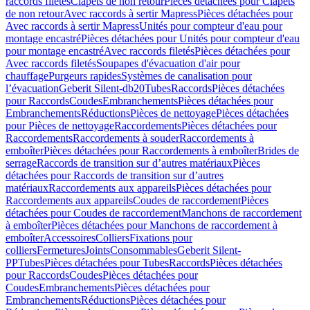
raccords filetés
Clapets de non retour
Pièces détachées pour Clapets
de non retour
Avec raccords à sertir Mapress
Pièces détachées pour
Avec raccords à sertir Mapress
Unités pour compteur d'eau pour
montage encastré
Pièces détachées pour Unités pour compteur d'eau
pour montage encastré
Avec raccords filetés
Pièces détachées pour
Avec raccords filetés
Soupapes d'évacuation d'air pour
chauffage
Purgeurs rapides
Systèmes de canalisation pour
l’évacuation
Geberit Silent-db20
Tubes
Raccords
Pièces détachées
pour Raccords
Coudes
Embranchements
Pièces détachées pour
Embranchements
Réductions
Pièces de nettoyage
Pièces détachées
pour Pièces de nettoyage
Raccordements
Pièces détachées pour
Raccordements
Raccordements à souder
Raccordements à
emboîter
Pièces détachées pour Raccordements à emboîter
Brides de
serrage
Raccords de transition sur d’autres matériaux
Pièces
détachées pour Raccords de transition sur d’autres
matériaux
Raccordements aux appareils
Pièces détachées pour
Raccordements aux appareils
Coudes de raccordement
Pièces
détachées pour Coudes de raccordement
Manchons de raccordement
à emboîter
Pièces détachées pour Manchons de raccordement à
emboîter
Accessoires
Colliers
Fixations pour
colliers
Fermetures
Joints
Consommables
Geberit Silent-
PP
Tubes
Pièces détachées pour Tubes
Raccords
Pièces détachées
pour Raccords
Coudes
Pièces détachées pour
Coudes
Embranchements
Pièces détachées pour
Embranchements
Réductions
Pièces détachées pour