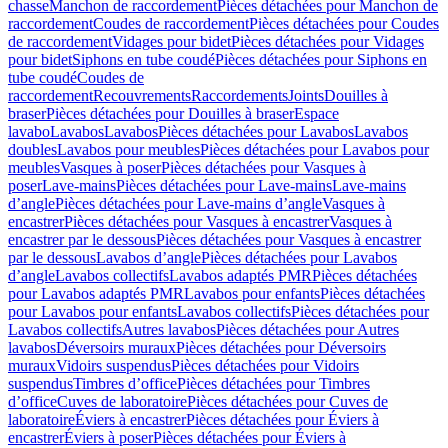
chasse
Manchon de raccordement
Pièces détachées pour Manchon de
raccordement
Coudes de raccordement
Pièces détachées pour Coudes
de raccordement
Vidages pour bidet
Pièces détachées pour Vidages
pour bidet
Siphons en tube coudé
Pièces détachées pour Siphons en
tube coudé
Coudes de
raccordement
Recouvrements
Raccordements
Joints
Douilles à
braser
Pièces détachées pour Douilles à braser
Espace
lavabo
Lavabos
Lavabos
Pièces détachées pour Lavabos
Lavabos
doubles
Lavabos pour meubles
Pièces détachées pour Lavabos pour
meubles
Vasques à poser
Pièces détachées pour Vasques à
poser
Lave-mains
Pièces détachées pour Lave-mains
Lave-mains
d’angle
Pièces détachées pour Lave-mains d’angle
Vasques à
encastrer
Pièces détachées pour Vasques à encastrer
Vasques à
encastrer par le dessous
Pièces détachées pour Vasques à encastrer
par le dessous
Lavabos d’angle
Pièces détachées pour Lavabos
d’angle
Lavabos collectifs
Lavabos adaptés PMR
Pièces détachées
pour Lavabos adaptés PMR
Lavabos pour enfants
Pièces détachées
pour Lavabos pour enfants
Lavabos collectifs
Pièces détachées pour
Lavabos collectifs
Autres lavabos
Pièces détachées pour Autres
lavabos
Déversoirs muraux
Pièces détachées pour Déversoirs
muraux
Vidoirs suspendus
Pièces détachées pour Vidoirs
suspendus
Timbres dʼoffice
Pièces détachées pour Timbres
dʼoffice
Cuves de laboratoire
Pièces détachées pour Cuves de
laboratoire
Éviers à encastrer
Pièces détachées pour Éviers à
encastrer
Éviers à poser
Pièces détachées pour Éviers à