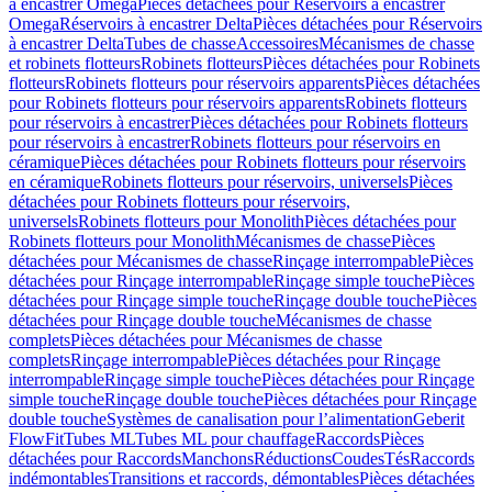
à encastrer Omega
Pièces détachées pour Réservoirs à encastrer
Omega
Réservoirs à encastrer Delta
Pièces détachées pour Réservoirs
à encastrer Delta
Tubes de chasse
Accessoires
Mécanismes de chasse
et robinets flotteurs
Robinets flotteurs
Pièces détachées pour Robinets
flotteurs
Robinets flotteurs pour réservoirs apparents
Pièces détachées
pour Robinets flotteurs pour réservoirs apparents
Robinets flotteurs
pour réservoirs à encastrer
Pièces détachées pour Robinets flotteurs
pour réservoirs à encastrer
Robinets flotteurs pour réservoirs en
céramique
Pièces détachées pour Robinets flotteurs pour réservoirs
en céramique
Robinets flotteurs pour réservoirs, universels
Pièces
détachées pour Robinets flotteurs pour réservoirs,
universels
Robinets flotteurs pour Monolith
Pièces détachées pour
Robinets flotteurs pour Monolith
Mécanismes de chasse
Pièces
détachées pour Mécanismes de chasse
Rinçage interrompable
Pièces
détachées pour Rinçage interrompable
Rinçage simple touche
Pièces
détachées pour Rinçage simple touche
Rinçage double touche
Pièces
détachées pour Rinçage double touche
Mécanismes de chasse
complets
Pièces détachées pour Mécanismes de chasse
complets
Rinçage interrompable
Pièces détachées pour Rinçage
interrompable
Rinçage simple touche
Pièces détachées pour Rinçage
simple touche
Rinçage double touche
Pièces détachées pour Rinçage
double touche
Systèmes de canalisation pour l’alimentation
Geberit
FlowFit
Tubes ML
Tubes ML pour chauffage
Raccords
Pièces
détachées pour Raccords
Manchons
Réductions
Coudes
Tés
Raccords
indémontables
Transitions et raccords, démontables
Pièces détachées