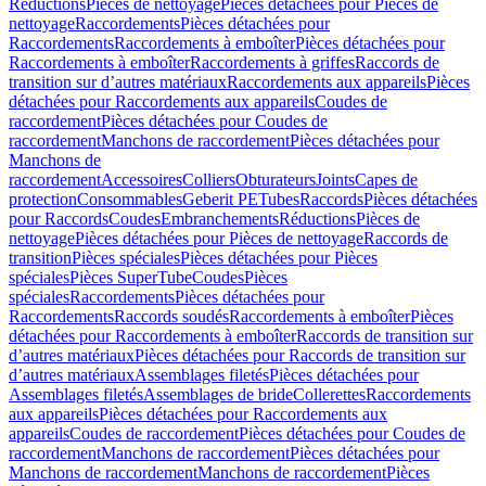
Réductions
Pièces de nettoyage
Pièces détachées pour Pièces de
nettoyage
Raccordements
Pièces détachées pour
Raccordements
Raccordements à emboîter
Pièces détachées pour
Raccordements à emboîter
Raccordements à griffes
Raccords de
transition sur d’autres matériaux
Raccordements aux appareils
Pièces
détachées pour Raccordements aux appareils
Coudes de
raccordement
Pièces détachées pour Coudes de
raccordement
Manchons de raccordement
Pièces détachées pour
Manchons de
raccordement
Accessoires
Colliers
Obturateurs
Joints
Capes de
protection
Consommables
Geberit PE
Tubes
Raccords
Pièces détachées
pour Raccords
Coudes
Embranchements
Réductions
Pièces de
nettoyage
Pièces détachées pour Pièces de nettoyage
Raccords de
transition
Pièces spéciales
Pièces détachées pour Pièces
spéciales
Pièces SuperTube
Coudes
Pièces
spéciales
Raccordements
Pièces détachées pour
Raccordements
Raccords soudés
Raccordements à emboîter
Pièces
détachées pour Raccordements à emboîter
Raccords de transition sur
d’autres matériaux
Pièces détachées pour Raccords de transition sur
d’autres matériaux
Assemblages filetés
Pièces détachées pour
Assemblages filetés
Assemblages de bride
Collerettes
Raccordements
aux appareils
Pièces détachées pour Raccordements aux
appareils
Coudes de raccordement
Pièces détachées pour Coudes de
raccordement
Manchons de raccordement
Pièces détachées pour
Manchons de raccordement
Manchons de raccordement
Pièces