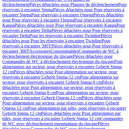
déclenchement
Pièces détachées pour Plaques de déclenchement
Pour
réservoirs à encastrer Sigma
Pièces détachées pour Pour réservoirs à
encastrer Sigma
Pour réservoirs à encastrer Omega
Pièces détachées
pour Pour réservoirs à encastrer Omega
Pour réservoirs à encastrer
Kappa
Pièces détachées pour Pour réservoirs à encastrer Kappa
Pour
réservoirs à encastrer Delta
Pièces détachées pour Pour réservoirs à
encastrer Delta
Pour les réservoirs à encastrer Twinline
Pièces
détachées pour Pour les réservoirs à encastrer Twinline
Pour
réservoirs à encastrer 300T
Pièces détachées pour Pour réservoirs à
encastrer 300T
Accessoires
Consommables
Commandes de WC à
déclenchement électronique du rinçage
Pièces détachées pour
Commandes de WC à déclenchement électronique du rinçage
Pour
alimentation sur secteur, pour réservoirs à encastrer Geberit Sigma
12 cm
Pièces détachées pour Pour alimentation sur secteur, pour
réservoirs à encastrer Geberit Sigma 12 cm
Pour alimentation sur
secteur, pour réservoirs à encastrer Geberit Sigma 8 cm
Pièces
détachées pour Pour alimentation sur secteur, pour réservoirs à
encastrer Geberit Sigma 8 cm
Pour alimentation sur secteur, pour
réservoirs à encastrer Geberit Omega 12 cm
Pièces détachées pour
Pour alimentation sur secteur, pour réservoirs à encastrer Geberit
Omega 12 cm
Pour alimentation par piles, pour réservoirs à encastrer
Geberit Sigma 12 cm
Pièces détachées pour Pour alimentation par
piles, pour réservoirs à encastrer Geberit Sigma 12 cm
Commandes
de WC avec déclenchement pneumatique du rinçage
Pièces
détachées pour Commandes de WC avec déclenchement