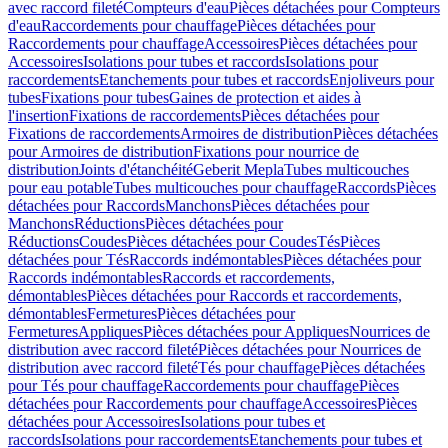
avec raccord fileté
Compteurs d'eau
Pièces détachées pour Compteurs
d'eau
Raccordements pour chauffage
Pièces détachées pour
Raccordements pour chauffage
Accessoires
Pièces détachées pour
Accessoires
Isolations pour tubes et raccords
Isolations pour
raccordements
Etanchements pour tubes et raccords
Enjoliveurs pour
tubes
Fixations pour tubes
Gaines de protection et aides à
l'insertion
Fixations de raccordements
Pièces détachées pour
Fixations de raccordements
Armoires de distribution
Pièces détachées
pour Armoires de distribution
Fixations pour nourrice de
distribution
Joints d'étanchéité
Geberit Mepla
Tubes multicouches
pour eau potable
Tubes multicouches pour chauffage
Raccords
Pièces
détachées pour Raccords
Manchons
Pièces détachées pour
Manchons
Réductions
Pièces détachées pour
Réductions
Coudes
Pièces détachées pour Coudes
Tés
Pièces
détachées pour Tés
Raccords indémontables
Pièces détachées pour
Raccords indémontables
Raccords et raccordements,
démontables
Pièces détachées pour Raccords et raccordements,
démontables
Fermetures
Pièces détachées pour
Fermetures
Appliques
Pièces détachées pour Appliques
Nourrices de
distribution avec raccord fileté
Pièces détachées pour Nourrices de
distribution avec raccord fileté
Tés pour chauffage
Pièces détachées
pour Tés pour chauffage
Raccordements pour chauffage
Pièces
détachées pour Raccordements pour chauffage
Accessoires
Pièces
détachées pour Accessoires
Isolations pour tubes et
raccords
Isolations pour raccordements
Etanchements pour tubes et