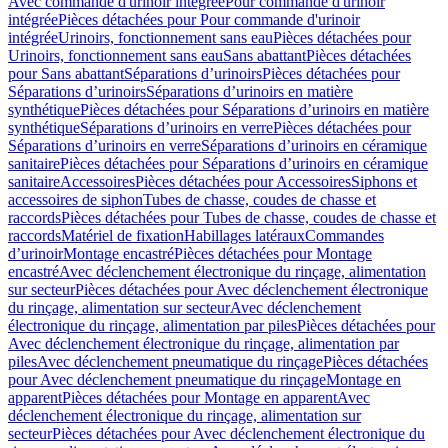
Avec commande d'urinoir intégrée
Pour commande d'urinoir
intégrée
Pièces détachées pour Pour commande d'urinoir
intégrée
Urinoirs, fonctionnement sans eau
Pièces détachées pour
Urinoirs, fonctionnement sans eau
Sans abattant
Pièces détachées
pour Sans abattant
Séparations d’urinoirs
Pièces détachées pour
Séparations d’urinoirs
Séparations d’urinoirs en matière
synthétique
Pièces détachées pour Séparations d’urinoirs en matière
synthétique
Séparations d’urinoirs en verre
Pièces détachées pour
Séparations d’urinoirs en verre
Séparations d’urinoirs en céramique
sanitaire
Pièces détachées pour Séparations d’urinoirs en céramique
sanitaire
Accessoires
Pièces détachées pour Accessoires
Siphons et
accessoires de siphon
Tubes de chasse, coudes de chasse et
raccords
Pièces détachées pour Tubes de chasse, coudes de chasse et
raccords
Matériel de fixation
Habillages latéraux
Commandes
dʼurinoir
Montage encastré
Pièces détachées pour Montage
encastré
Avec déclenchement électronique du rinçage, alimentation
sur secteur
Pièces détachées pour Avec déclenchement électronique
du rinçage, alimentation sur secteur
Avec déclenchement
électronique du rinçage, alimentation par piles
Pièces détachées pour
Avec déclenchement électronique du rinçage, alimentation par
piles
Avec déclenchement pneumatique du rinçage
Pièces détachées
pour Avec déclenchement pneumatique du rinçage
Montage en
apparent
Pièces détachées pour Montage en apparent
Avec
déclenchement électronique du rinçage, alimentation sur
secteur
Pièces détachées pour Avec déclenchement électronique du