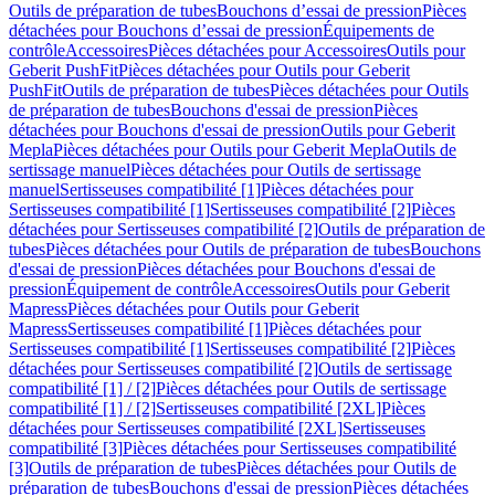
Outils de préparation de tubes
Bouchons d’essai de pression
Pièces
détachées pour Bouchons d’essai de pression
Équipements de
contrôle
Accessoires
Pièces détachées pour Accessoires
Outils pour
Geberit PushFit
Pièces détachées pour Outils pour Geberit
PushFit
Outils de préparation de tubes
Pièces détachées pour Outils
de préparation de tubes
Bouchons d'essai de pression
Pièces
détachées pour Bouchons d'essai de pression
Outils pour Geberit
Mepla
Pièces détachées pour Outils pour Geberit Mepla
Outils de
sertissage manuel
Pièces détachées pour Outils de sertissage
manuel
Sertisseuses compatibilité [1]
Pièces détachées pour
Sertisseuses compatibilité [1]
Sertisseuses compatibilité [2]
Pièces
détachées pour Sertisseuses compatibilité [2]
Outils de préparation de
tubes
Pièces détachées pour Outils de préparation de tubes
Bouchons
d'essai de pression
Pièces détachées pour Bouchons d'essai de
pression
Équipement de contrôle
Accessoires
Outils pour Geberit
Mapress
Pièces détachées pour Outils pour Geberit
Mapress
Sertisseuses compatibilité [1]
Pièces détachées pour
Sertisseuses compatibilité [1]
Sertisseuses compatibilité [2]
Pièces
détachées pour Sertisseuses compatibilité [2]
Outils de sertissage
compatibilité [1] / [2]
Pièces détachées pour Outils de sertissage
compatibilité [1] / [2]
Sertisseuses compatibilité [2XL]
Pièces
détachées pour Sertisseuses compatibilité [2XL]
Sertisseuses
compatibilité [3]
Pièces détachées pour Sertisseuses compatibilité
[3]
Outils de préparation de tubes
Pièces détachées pour Outils de
préparation de tubes
Bouchons d'essai de pression
Pièces détachées