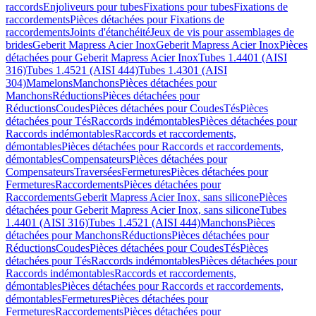
raccords
Enjoliveurs pour tubes
Fixations pour tubes
Fixations de
raccordements
Pièces détachées pour Fixations de
raccordements
Joints d'étanchéité
Jeux de vis pour assemblages de
brides
Geberit Mapress Acier Inox
Geberit Mapress Acier Inox
Pièces
détachées pour Geberit Mapress Acier Inox
Tubes 1.4401 (AISI
316)
Tubes 1.4521 (AISI 444)
Tubes 1.4301 (AISI
304)
Mamelons
Manchons
Pièces détachées pour
Manchons
Réductions
Pièces détachées pour
Réductions
Coudes
Pièces détachées pour Coudes
Tés
Pièces
détachées pour Tés
Raccords indémontables
Pièces détachées pour
Raccords indémontables
Raccords et raccordements,
démontables
Pièces détachées pour Raccords et raccordements,
démontables
Compensateurs
Pièces détachées pour
Compensateurs
Traversées
Fermetures
Pièces détachées pour
Fermetures
Raccordements
Pièces détachées pour
Raccordements
Geberit Mapress Acier Inox, sans silicone
Pièces
détachées pour Geberit Mapress Acier Inox, sans silicone
Tubes
1.4401 (AISI 316)
Tubes 1.4521 (AISI 444)
Manchons
Pièces
détachées pour Manchons
Réductions
Pièces détachées pour
Réductions
Coudes
Pièces détachées pour Coudes
Tés
Pièces
détachées pour Tés
Raccords indémontables
Pièces détachées pour
Raccords indémontables
Raccords et raccordements,
démontables
Pièces détachées pour Raccords et raccordements,
démontables
Fermetures
Pièces détachées pour
Fermetures
Raccordements
Pièces détachées pour