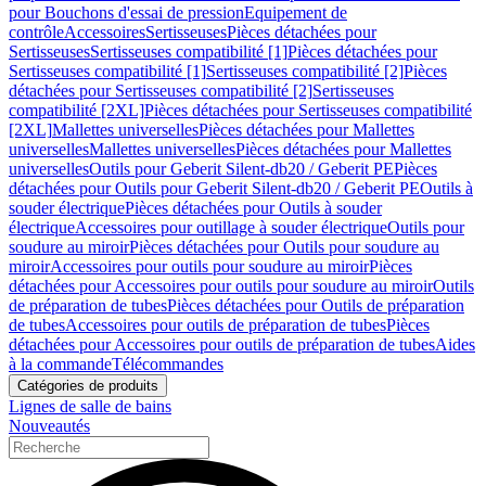
pour Bouchons d'essai de pression
Equipement de
contrôle
Accessoires
Sertisseuses
Pièces détachées pour
Sertisseuses
Sertisseuses compatibilité [1]
Pièces détachées pour
Sertisseuses compatibilité [1]
Sertisseuses compatibilité [2]
Pièces
détachées pour Sertisseuses compatibilité [2]
Sertisseuses
compatibilité [2XL]
Pièces détachées pour Sertisseuses compatibilité
[2XL]
Mallettes universelles
Pièces détachées pour Mallettes
universelles
Mallettes universelles
Pièces détachées pour Mallettes
universelles
Outils pour Geberit Silent-db20 / Geberit PE
Pièces
détachées pour Outils pour Geberit Silent-db20 / Geberit PE
Outils à
souder électrique
Pièces détachées pour Outils à souder
électrique
Accessoires pour outillage à souder électrique
Outils pour
soudure au miroir
Pièces détachées pour Outils pour soudure au
miroir
Accessoires pour outils pour soudure au miroir
Pièces
détachées pour Accessoires pour outils pour soudure au miroir
Outils
de préparation de tubes
Pièces détachées pour Outils de préparation
de tubes
Accessoires pour outils de préparation de tubes
Pièces
détachées pour Accessoires pour outils de préparation de tubes
Aides
à la commande
Télécommandes
Catégories de produits
Lignes de salle de bains
Nouveautés