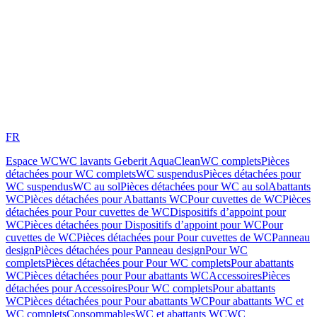
FR
Espace WC
WC lavants Geberit AquaClean
WC complets
Pièces
détachées pour WC complets
WC suspendus
Pièces détachées pour
WC suspendus
WC au sol
Pièces détachées pour WC au sol
Abattants
WC
Pièces détachées pour Abattants WC
Pour cuvettes de WC
Pièces
détachées pour Pour cuvettes de WC
Dispositifs d’appoint pour
WC
Pièces détachées pour Dispositifs d’appoint pour WC
Pour
cuvettes de WC
Pièces détachées pour Pour cuvettes de WC
Panneau
design
Pièces détachées pour Panneau design
Pour WC
complets
Pièces détachées pour Pour WC complets
Pour abattants
WC
Pièces détachées pour Pour abattants WC
Accessoires
Pièces
détachées pour Accessoires
Pour WC complets
Pour abattants
WC
Pièces détachées pour Pour abattants WC
Pour abattants WC et
WC complets
Consommables
WC et abattants WC
WC