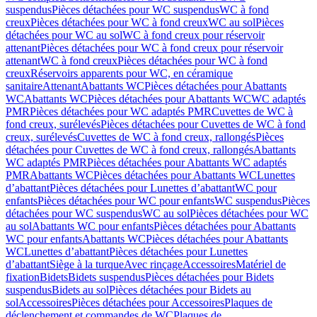
suspendus
Pièces détachées pour WC suspendus
WC à fond
creux
Pièces détachées pour WC à fond creux
WC au sol
Pièces
détachées pour WC au sol
WC à fond creux pour réservoir
attenant
Pièces détachées pour WC à fond creux pour réservoir
attenant
WC à fond creux
Pièces détachées pour WC à fond
creux
Réservoirs apparents pour WC, en céramique
sanitaire
Attenant
Abattants WC
Pièces détachées pour Abattants
WC
Abattants WC
Pièces détachées pour Abattants WC
WC adaptés
PMR
Pièces détachées pour WC adaptés PMR
Cuvettes de WC à
fond creux, surélevés
Pièces détachées pour Cuvettes de WC à fond
creux, surélevés
Cuvettes de WC à fond creux, rallongés
Pièces
détachées pour Cuvettes de WC à fond creux, rallongés
Abattants
WC adaptés PMR
Pièces détachées pour Abattants WC adaptés
PMR
Abattants WC
Pièces détachées pour Abattants WC
Lunettes
d’abattant
Pièces détachées pour Lunettes d’abattant
WC pour
enfants
Pièces détachées pour WC pour enfants
WC suspendus
Pièces
détachées pour WC suspendus
WC au sol
Pièces détachées pour WC
au sol
Abattants WC pour enfants
Pièces détachées pour Abattants
WC pour enfants
Abattants WC
Pièces détachées pour Abattants
WC
Lunettes d’abattant
Pièces détachées pour Lunettes
d’abattant
Siège à la turque
Avec rinçage
Accessoires
Matériel de
fixation
Bidets
Bidets suspendus
Pièces détachées pour Bidets
suspendus
Bidets au sol
Pièces détachées pour Bidets au
sol
Accessoires
Pièces détachées pour Accessoires
Plaques de
déclenchement et commandes de WC
Plaques de