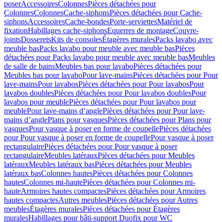
poser
Accessoires
Colonnes
Pièces détachées pour
Colonnes
Colonnes
Cache-siphons
Pièces détachées pour Cache-
siphons
Accessoires
Cache-bondes
Porte-serviettes
Matériel de
fixation
Habillages cache-siphons
Equerres de montage
Couvre-
joints
Dosserets
Kits de consoles
Étagères murales
Packs lavabo avec
meuble bas
Packs lavabo pour meuble avec meuble bas
Pièces
détachées pour Packs lavabo pour meuble avec meuble bas
Meubles
de salle de bains
Meubles bas pour lavabo
Pièces détachées pour
Meubles bas pour lavabo
Pour lave-mains
Pièces détachées pour Pour
lave-mains
Pour lavabos
Pièces détachées pour Pour lavabos
Pour
lavabos doubles
Pièces détachées pour Pour lavabos doubles
Pour
lavabos pour meuble
Pièces détachées pour Pour lavabos pour
meuble
Pour lave-mains d’angle
Pièces détachées pour Pour lave-
mains d’angle
Plans pour vasques
Pièces détachées pour Plans pour
vasques
Pour vasque à poser en forme de coupelle
Pièces détachées
pour Pour vasque à poser en forme de coupelle
Pour vasque à poser
rectangulaire
Pièces détachées pour Pour vasque à poser
rectangulaire
Meubles latéraux
Pièces détachées pour Meubles
latéraux
Meubles latéraux bas
Pièces détachées pour Meubles
latéraux bas
Colonnes hautes
Pièces détachées pour Colonnes
hautes
Colonnes mi-haute
Pièces détachées pour Colonnes mi-
haute
Armoires hautes compactes
Pièces détachées pour Armoires
hautes compactes
Autres meubles
Pièces détachées pour Autres
meubles
Étagères murales
Pièces détachées pour Étagères
murales
Habillages pour bâti-support Duofix pour WC