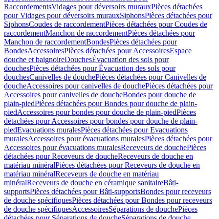
Raccordements
Vidages pour déversoirs muraux
Pièces détachées
pour Vidages pour déversoirs muraux
Siphons
Pièces détachées pour
Siphons
Coudes de raccordement
Pièces détachées pour Coudes de
raccordement
Manchon de raccordement
Pièces détachées pour
Manchon de raccordement
Bondes
Pièces détachées pour
Bondes
Accessoires
Pièces détachées pour Accessoires
Espace
douche et baignoire
Douches
Évacuation des sols pour
douches
Pièces détachées pour Évacuation des sols pour
douches
Canivelles de douche
Pièces détachées pour Canivelles de
douche
Accessoires pour canivelles de douche
Pièces détachées pour
Accessoires pour canivelles de douche
Bondes pour douche de
plain-pied
Pièces détachées pour Bondes pour douche de plain-
pied
Accessoires pour bondes pour douche de plain-pied
Pièces
détachées pour Accessoires pour bondes pour douche de plain-
pied
Evacuations murales
Pièces détachées pour Evacuations
murales
Accessoires pour évacuations murales
Pièces détachées pour
Accessoires pour évacuations murales
Receveurs de douche
Pièces
détachées pour Receveurs de douche
Receveurs de douche en
matériau minéral
Pièces détachées pour Receveurs de douche en
matériau minéral
Receveurs de douche en matériau
minéral
Receveurs de douche en céramique sanitaire
Bâti-
supports
Pièces détachées pour Bâti-supports
Bondes pour receveurs
de douche spécifiques
Pièces détachées pour Bondes pour receveurs
de douche spécifiques
Accessoires
Séparations de douche
Pièces
détachées pour Séparations de douche
Séparations de douche