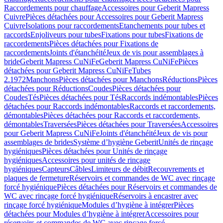
Raccordements pour chauffage
Accessoires pour Geberit Mapress
Cuivre
Pièces détachées pour Accessoires pour Geberit Mapress
Cuivre
Isolations pour raccordements
Etanchements pour tubes et
raccords
Enjoliveurs pour tubes
Fixations pour tubes
Fixations de
raccordements
Pièces détachées pour Fixations de
raccordements
Joints d'étanchéité
Jeux de vis pour assemblages à
bride
Geberit Mapress CuNiFe
Geberit Mapress CuNiFe
Pièces
détachées pour Geberit Mapress CuNiFe
Tubes
2.1972
Manchons
Pièces détachées pour Manchons
Réductions
Pièces
détachées pour Réductions
Coudes
Pièces détachées pour
Coudes
Tés
Pièces détachées pour Tés
Raccords indémontables
Pièces
détachées pour Raccords indémontables
Raccords et raccordements,
démontables
Pièces détachées pour Raccords et raccordements,
démontables
Traversées
Pièces détachées pour Traversées
Accessoires
pour Geberit Mapress CuNiFe
Joints d'étanchéité
Jeux de vis pour
assemblages de brides
Système d’hygiène Geberit
Unités de rinçage
hygiéniques
Pièces détachées pour Unités de rinçage
hygiéniques
Accessoires pour unités de rinçage
hygiéniques
Capteurs
Câbles
Limiteurs de débit
Recouvrements et
plaques de fermeture
Réservoirs et commandes de WC avec rinçage
forcé hygiénique
Pièces détachées pour Réservoirs et commandes de
WC avec rinçage forcé hygiénique
Réservoirs à encastrer avec
rinçage forcé hygiénique
Modules d’hygiène à intégrer
Pièces
détachées pour Modules d’hygiène à intégrer
Accessoires pour
réservoirs et commandes de WC avec rinçage forcé