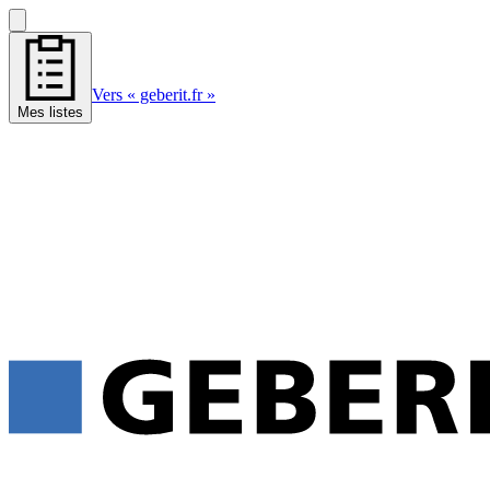
Vers « geberit.fr »
Mes listes