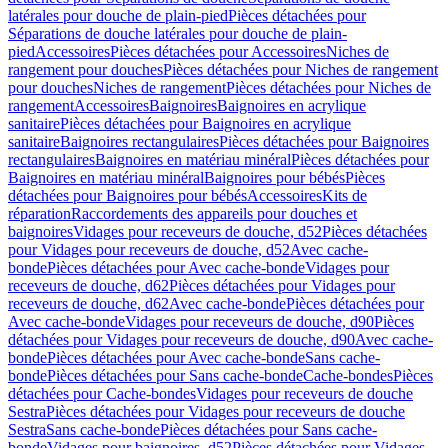
latérales pour douche de plain-pied
Pièces détachées pour
Séparations de douche latérales pour douche de plain-
pied
Accessoires
Pièces détachées pour Accessoires
Niches de
rangement pour douches
Pièces détachées pour Niches de rangement
pour douches
Niches de rangement
Pièces détachées pour Niches de
rangement
Accessoires
Baignoires
Baignoires en acrylique
sanitaire
Pièces détachées pour Baignoires en acrylique
sanitaire
Baignoires rectangulaires
Pièces détachées pour Baignoires
rectangulaires
Baignoires en matériau minéral
Pièces détachées pour
Baignoires en matériau minéral
Baignoires pour bébés
Pièces
détachées pour Baignoires pour bébés
Accessoires
Kits de
réparation
Raccordements des appareils pour douches et
baignoires
Vidages pour receveurs de douche, d52
Pièces détachées
pour Vidages pour receveurs de douche, d52
Avec cache-
bonde
Pièces détachées pour Avec cache-bonde
Vidages pour
receveurs de douche, d62
Pièces détachées pour Vidages pour
receveurs de douche, d62
Avec cache-bonde
Pièces détachées pour
Avec cache-bonde
Vidages pour receveurs de douche, d90
Pièces
détachées pour Vidages pour receveurs de douche, d90
Avec cache-
bonde
Pièces détachées pour Avec cache-bonde
Sans cache-
bonde
Pièces détachées pour Sans cache-bonde
Cache-bondes
Pièces
détachées pour Cache-bondes
Vidages pour receveurs de douche
Sestra
Pièces détachées pour Vidages pour receveurs de douche
Sestra
Sans cache-bonde
Pièces détachées pour Sans cache-
bonde
Vidages pour baignoires, d52
Pièces détachées pour Vidages