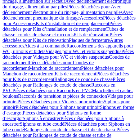
rinçage, alimentation sur secteur
Avec déclenchement électronique
du rinçage, alimentation par piles
Pièces détachées pour Avec
déclenchement électronique du rinçage, alimentation par piles
Avec
déclenchement pneumatique du rinçage
Accessoires
Pièces détachées
pour Accessoires
Kits d’installation et de remplacement
Pièces
détachées pour Kits d’installation et de remplacement
Tubes de
chasse, coudes de chasse et raccords
Kits de rénovation
Pièces
détachées pour Kits de rénovation
Plaques de fermeture
Autres
accessoires
Aides à la commande
Raccordements des appareils pour
WC, urinoirs et bidets
Vidages pour WC et vidoirs suspendus
Pièces
détachées pour Vidages pour WC et vidoirs suspendus
Coudes de
raccordement
Pièces détachées pour Coudes de
raccordement
Manchon de raccordement
Pièces détachées pour
Manchon de raccordement
Kits de raccordement
Pièces détachées
pour Kits de raccordement
Rallonges de coude de chasse
Pièces
détachées pour Rallonges de coude de chasse
Raccords en
PVC
Pièces détachées pour Raccords en PVC
Manchettes et cache-
boulons
Raccords de transition et pièces de connexion
Vidages pour
urinoirs
Pièces détachées pour Vidages pour urinoirs
Siphons pour
urinoir
Pièces détachées pour Siphons pour urinoir
Siphons en forme
d’escargot
Pièces détachées pour Siphons en forme
d’escargot
Siphons à encastrer
Pièces détachées pour Siphons à
encastrer
Siphons en tube coudé
Pièces détachées pour Siphons en
tube coudé
Rallonges de coude de chasse et tube de chasse
Pièces
détachées pour Rallonges de coude de chasse et tube de