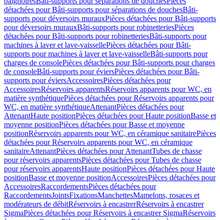
baignoires
Bâti-supports pour séparations de douches
Pièces
détachées pour Bâti-supports pour séparations de douches
Bâti-
supports pour déversoirs muraux
Pièces détachées pour Bâti-supports
pour déversoirs muraux
Bâti-supports pour robinetteries
Pièces
détachées pour Bâti-supports pour robinetteries
Bâti-supports pour
machines à laver et lave-vaisselle
Pièces détachées pour Bâti-
supports pour machines à laver et lave-vaisselle
Bâti-supports pour
charges de console
Pièces détachées pour Bâti-supports pour charges
de console
Bâti-supports pour éviers
Pièces détachées pour Bâti-
supports pour éviers
Accessoires
Pièces détachées pour
Accessoires
Réservoirs apparents
Réservoirs apparents pour WC, en
matière synthétique
Pièces détachées pour Réservoirs apparents pour
WC, en matière synthétique
Attenant
Pièces détachées pour
Attenant
Haute position
Pièces détachées pour Haute position
Basse et
moyenne position
Pièces détachées pour Basse et moyenne
position
Réservoirs apparents pour WC, en céramique sanitaire
Pièces
détachées pour Réservoirs apparents pour WC, en céramique
sanitaire
Attenant
Pièces détachées pour Attenant
Tubes de chasse
pour réservoirs apparents
Pièces détachées pour Tubes de chasse
pour réservoirs apparents
Haute position
Pièces détachées pour Haute
position
Basse et moyenne position
Accessoires
Pièces détachées pour
Accessoires
Raccordements
Pièces détachées pour
Raccordements
Joints
Fixations
Manchettes
Mamelons, rosaces et
modérateurs de débit
Réservoirs à encastrer
Réservoirs à encastrer
Sigma
Pièces détachées pour Réservoirs à encastrer Sigma
Réservoirs