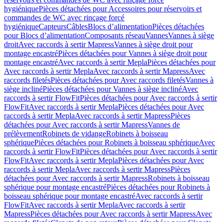
hygiénique
Pièces détachées pour Accessoires pour réservoirs et
commandes de WC avec rinçage forcé
hygiénique
Capteurs
Câbles
Blocs d’alimentation
Pièces détachées
pour Blocs d’alimentation
Composants réseau
Vannes
Vannes à siège
droit
Avec raccords à sertir Mapress
Vannes à siège droit pour
montage encastré
Pièces détachées pour Vannes à siège droit pour
montage encastré
Avec raccords à sertir Mepla
Pièces détachées pour
Avec raccords à sertir Mepla
Avec raccords à sertir Mapress
Avec
raccords filetés
Pièces détachées pour Avec raccords filetés
Vannes à
siège incliné
Pièces détachées pour Vannes à siège incliné
Avec
raccords à sertir FlowFit
Pièces détachées pour Avec raccords à sertir
FlowFit
Avec raccords à sertir Mepla
Pièces détachées pour Avec
raccords à sertir Mepla
Avec raccords à sertir Mapress
Pièces
détachées pour Avec raccords à sertir Mapress
Vannes de
prélèvement
Robinets de vidange
Robinets à boisseau
sphérique
Pièces détachées pour Robinets à boisseau sphérique
Avec
raccords à sertir FlowFit
Pièces détachées pour Avec raccords à sertir
FlowFit
Avec raccords à sertir Mepla
Pièces détachées pour Avec
raccords à sertir Mepla
Avec raccords à sertir Mapress
Pièces
détachées pour Avec raccords à sertir Mapress
Robinets à boisseau
sphérique pour montage encastré
Pièces détachées pour Robinets à
boisseau sphérique pour montage encastré
Avec raccords à sertir
FlowFit
Avec raccords à sertir Mepla
Avec raccords à sertir
Mapress
Pièces détachées pour Avec raccords à sertir Mapress
Avec