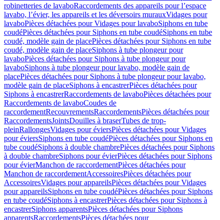
robinetteries de lavabo
Raccordements des appareils pour l’espace
lavabo, l’évier, les appareils et les déversoirs muraux
Vidages pour
lavabo
Pièces détachées pour Vidages pour lavabo
Siphons en tube
coudé
Pièces détachées pour Siphons en tube coudé
Siphons en tube
coudé, modèle gain de place
Pièces détachées pour Siphons en tube
coudé, modèle gain de place
Siphons à tube plongeur pour
lavabo
Pièces détachées pour Siphons à tube plongeur pour
lavabo
Siphons à tube plongeur pour lavabo, modèle gain de
place
Pièces détachées pour Siphons à tube plongeur pour lavabo,
modèle gain de place
Siphons à encastrer
Pièces détachées pour
Siphons à encastrer
Raccordements de lavabo
Pièces détachées pour
Raccordements de lavabo
Coudes de
raccordement
Recouvrements
Raccordements
Pièces détachées pour
Raccordements
Joints
Douilles à braser
Tubes de trop-
plein
Rallonges
Vidages pour éviers
Pièces détachées pour Vidages
pour éviers
Siphons en tube coudé
Pièces détachées pour Siphons en
tube coudé
Siphons à double chambre
Pièces détachées pour Siphons
à double chambre
Siphons pour évier
Pièces détachées pour Siphons
pour évier
Manchon de raccordement
Pièces détachées pour
Manchon de raccordement
Accessoires
Pièces détachées pour
Accessoires
Vidages pour appareils
Pièces détachées pour Vidages
pour appareils
Siphons en tube coudé
Pièces détachées pour Siphons
en tube coudé
Siphons à encastrer
Pièces détachées pour Siphons à
encastrer
Siphons apparents
Pièces détachées pour Siphons
apparents
Raccordements
Pièces détachées pour