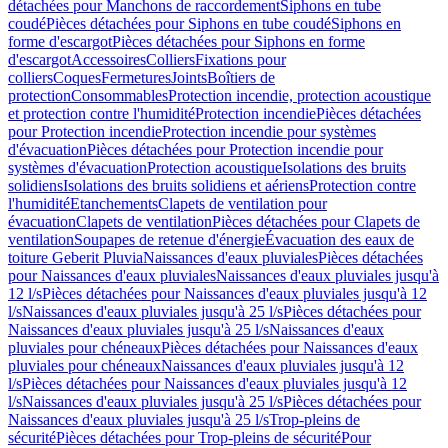
détachées pour Manchons de raccordement
Siphons en tube
coudé
Pièces détachées pour Siphons en tube coudé
Siphons en
forme d'escargot
Pièces détachées pour Siphons en forme
d'escargot
Accessoires
Colliers
Fixations pour
colliers
Coques
Fermetures
Joints
Boîtiers de
protection
Consommables
Protection incendie, protection acoustique
et protection contre l'humidité
Protection incendie
Pièces détachées
pour Protection incendie
Protection incendie pour systèmes
d'évacuation
Pièces détachées pour Protection incendie pour
systèmes d'évacuation
Protection acoustique
Isolations des bruits
solidiens
Isolations des bruits solidiens et aériens
Protection contre
l'humidité
Etanchements
Clapets de ventilation pour
évacuation
Clapets de ventilation
Pièces détachées pour Clapets de
ventilation
Soupapes de retenue d'énergie
Évacuation des eaux de
toiture Geberit Pluvia
Naissances d'eaux pluviales
Pièces détachées
pour Naissances d'eaux pluviales
Naissances d'eaux pluviales jusqu'à
12 l/s
Pièces détachées pour Naissances d'eaux pluviales jusqu'à 12
l/s
Naissances d'eaux pluviales jusqu'à 25 l/s
Pièces détachées pour
Naissances d'eaux pluviales jusqu'à 25 l/s
Naissances d'eaux
pluviales pour chéneaux
Pièces détachées pour Naissances d'eaux
pluviales pour chéneaux
Naissances d'eaux pluviales jusqu'à 12
l/s
Pièces détachées pour Naissances d'eaux pluviales jusqu'à 12
l/s
Naissances d'eaux pluviales jusqu'à 25 l/s
Pièces détachées pour
Naissances d'eaux pluviales jusqu'à 25 l/s
Trop-pleins de
sécurité
Pièces détachées pour Trop-pleins de sécurité
Pour