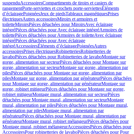
suspendu
Accessoires
Compartiments de tiroirs et casiers de
rangement
Porte-serviettes et crochets porte-serviettes
Éléments
d’éclairage
Poignées
Jeux de pieds
Tableaux magnétiques
Prises
électriques
Autres accessoires
Miroirs et armoires et
toilette
Miroirs
Pièces détachées pour Miroirs
Avec éclairage
intégré
Pièces détachées pour Avec éclairage intégré
Armoires de
toilette
Pièces détachées pour Armoires de toilette
Avec éclairage
intégré
Pièces détachées pour Avec éclairage
intégré
Accessoires
Éléments d’éclairage
Poignées
Autres
accessoires
Prises électriques
Robinetteries
Robinetteries de
lavabo
Pièces détachées pour Robinetteries de lavabo
Montage sur
gorge, alimentation sur secteur
Pièces détachées pour Montage sur
gorge, alimentation sur secteur
Montage sur gorge, alimentation par
piles
Pièces détachées pour Montage sur gorge, alimentation par
piles
Montage sur gorge, alimentation par générateur
Pièces détachées
pour Montage sur gorge, alimentation par générateur
Montage sur
gorge, robinet mitigeur
Pièces détachées pour Montage sur gorge,
robinet mitigeur
Montage mural, alimentation sur secteur
Pièces
détachées pour Montage mural, alimentation sur secteur
Montage
mural, alimentation par piles
Pièces détachées pour Montage mural,
alimentation par piles
Montage mural, alimentation par
générateur
Pièces détachées pour Montage mural, alimentation par
générateur
Montage mural, robinet mélangeur
Pièces détachées pour
Montage mural, robinet mélangeur
Accessoires
Pièces détachées pour
Accessoires
Pour robinetteries de lavabo
Pièces détachées pour Pour