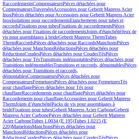
Raccordements
Compensateurs
Pièces détachées pour
Compensateurs
Traversées
Accessoires pour Geberit Mapress Acier
Inox
Pièces détachées pour Accessoires pour Geberit Mapress Acier
Inox
Isolations pour raccordements
Etanchements pour tubes et
raccords
Fixations pour tubes
Fixations de raccordements
Pièces
détachées pour Fixations de raccordements
Joints d'étanchéité
Jeux de
vis pour assemblages à bride
Geberit Mapress Therm
Tubes
Therm
Raccords
Pièces détachées pour Raccords
Manchons
Pièces
détachées pour Manchons
Réductions
Pièces détachées pour
Réductions
Coudes
Pièces détachées pour Coudes
Tés
Pièces
détachées pour Tés
Transitions indémontables
Pièces détachées pour
Transitions indémontables
Transitions et raccords, démontables
Pièces
détachées pour Transitions et raccords,
démontables
Compensateurs
Pièces détachées pour
Compensateurs
Fermetures
Pièces détachées pour Fermetures
Tés
pour chauffage
Pièces détachées pour Tés pour
chauffage
Raccordements pour chauffage
Pièces détachées pour
Raccordements pour chauffage
Accessoires pour Geberit Mapress
Therm
Joints d’étanchéité
Packs de vis pour assemblages à
bride
Fixations pour tubes
Geberit Mapress Acier Carbone
Geberit
Mapress Acier Carbone
Pièces détachées pour Geberit Mapress
Acier Carbone
Tubes 1.0034 (E 195)
Tubes 1.0215 (E
220)
Mamelons
Manchons
Pièces détachées pour
Manchons
Réductions
Pièces détachées pour
Réductions
Coudes
Pièces détachées pour Coudes
Tés
Pièces