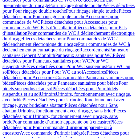
pneumatique du rinçage
Pour rinçage double touche
Pièces détachées
pour Pour rinçage double touche
Pour rinçage simple touche
Pièces
détachées pour Pour rinçage simple touche
Accessoires pour
commandes de WC
Pièces détachées pour Accessoires pour
commandes de WC
Kits d’installation
Pièces détachées pour Kits
d’installation
Pour commandes de WC à déclenchement électronique
du rinçage
Pièces détachées pour Pour commandes de WC à
déclenchement électronique du rinçage
Pour commandes de WC à
déclenchement pneumatique du rinçage
Raccordements
Panneaux
sanitaires Geberit Monolith
Panneaux sanitaires pour WC
Pièces
détachées pour Panneaux sanitaires pour WC
Pour WC
suspendus
Pièces détachées pour Pour WC suspendus
Pour WC au
sol
Pièces détachées pour Pour WC au sol
Accessoires
Pièces
détachées pour Accessoires
Consommables
Panneaux sanitaires pour
bidets
Pièces détachées pour Panneaux sanitaires pour bidets
Pour
bidets suspendus et au sol
Pièces détachées pour Pour bidets
suspendus et au sol
Urinoirs
Urinoirs, fonctionnement avec rinçage,
avec bride
Pièces détachées pour Urinoirs, fonctionnement avec
rinçage, avec bride
Sans abattant
Pièces détachées pour Sans
abattant
Urinoirs, fonctionnement avec rinçage, sans bride
Pièces
détachées pour Urinoirs, fonctionnement avec rinçage, sans
bride
Pour commande d’urinoir apparente ou à encastrer
Pièces
détachées pour Pour commande d’urinoir apparente ou à
encastrer
Avec commande d'urinoir intégrée
Pièces détachées pour