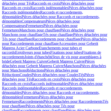
détachées pour Tés
Raccords en croix
Pièces détachées pour
Raccords en croix
Raccords indémontables
Pièces détachées pour
Raccords indémontables
Raccords et raccordements,
démontables
Pièces détachées pour Raccords et raccordements,
démontables
Compensateurs
Pièces détachées pour
Compensateurs
Fermetures
Pièces détachées pour
Fermetures
Manchons pour chauffage
Pièces détachées pour
Manchons pour chauffage
Tés pour chauffage
Pièces détachées pour
Tés pour chauffage
Raccordements pour chauffage
Pièces détachées
pour Raccordements pour chauffage
Accessoires pour Geberit
Mapress Acier Carbone
Etanchements pour tubes et
raccords
Enjoliveurs pour tubes
Fixations pour tubes
Fixations de
raccordements
Joints d'étanchéité
Jeux de vis pour assemblages à
bride
Geberit Mapress Cuivre
Geberit Mapress Cuivre
Pièces
détachées pour Geberit Mapress Cuivre
Manchons
Pièces détachées
pour Manchons
Réductions
Pièces détachées pour
Réductions
Coudes
Pièces détachées pour Coudes
Tés
Pièces
détachées pour Tés
Raccords en croix
Pièces détachées pour
Raccords en croix
Raccords indémontables
Pièces détachées pour
Raccords indémontables
Raccords et raccordements,
démontables
Pièces détachées pour Raccords et raccordements,
démontables
Fermetures
Pièces détachées pour
Fermetures
Raccordements
Pièces détachées pour Raccordements
Tés
pour chauffage
Pièces détachées pour Tés pour
chauffage
Raccordements pour chauffage
Pièces détachées pour