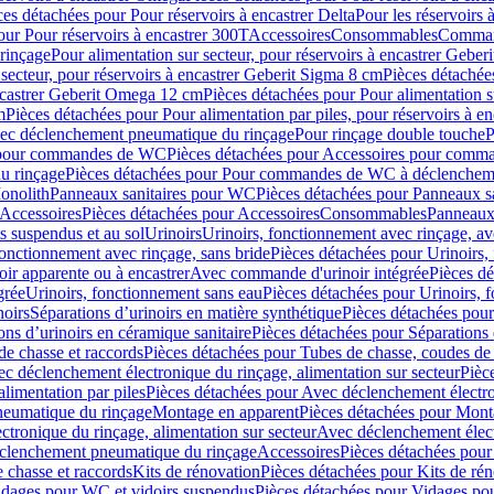
ces détachées pour Pour réservoirs à encastrer Delta
Pour les réservoirs 
our Pour réservoirs à encastrer 300T
Accessoires
Consommables
Command
rinçage
Pour alimentation sur secteur, pour réservoirs à encastrer Gebe
 secteur, pour réservoirs à encastrer Geberit Sigma 8 cm
Pièces détachées
encastrer Geberit Omega 12 cm
Pièces détachées pour Pour alimentation s
m
Pièces détachées pour Pour alimentation par piles, pour réservoirs à 
c déclenchement pneumatique du rinçage
Pour rinçage double touche
P
 pour commandes de WC
Pièces détachées pour Accessoires pour com
u rinçage
Pièces détachées pour Pour commandes de WC à déclencheme
onolith
Panneaux sanitaires pour WC
Pièces détachées pour Panneaux s
Accessoires
Pièces détachées pour Accessoires
Consommables
Panneaux 
s suspendus et au sol
Urinoirs
Urinoirs, fonctionnement avec rinçage, av
fonctionnement avec rinçage, sans bride
Pièces détachées pour Urinoirs,
ir apparente ou à encastrer
Avec commande d'urinoir intégrée
Pièces d
grée
Urinoirs, fonctionnement sans eau
Pièces détachées pour Urinoirs, 
noirs
Séparations d’urinoirs en matière synthétique
Pièces détachées pour
ons d’urinoirs en céramique sanitaire
Pièces détachées pour Séparations 
de chasse et raccords
Pièces détachées pour Tubes de chasse, coudes de 
c déclenchement électronique du rinçage, alimentation sur secteur
Pièc
limentation par piles
Pièces détachées pour Avec déclenchement électron
neumatique du rinçage
Montage en apparent
Pièces détachées pour Mont
tronique du rinçage, alimentation sur secteur
Avec déclenchement électr
clenchement pneumatique du rinçage
Accessoires
Pièces détachées pour
 chasse et raccords
Kits de rénovation
Pièces détachées pour Kits de ré
dages pour WC et vidoirs suspendus
Pièces détachées pour Vidages po