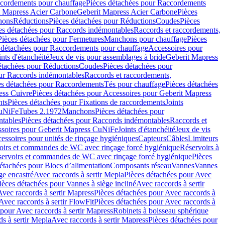
cordements pour chauffage
Pièces détachées pour Raccordements
t Mapress Acier Carbone
Geberit Mapress Acier Carbone
Pièces
hons
Réductions
Pièces détachées pour Réductions
Coudes
Pièces
es détachées pour Raccords indémontables
Raccords et raccordements,
Pièces détachées pour Fermetures
Manchons pour chauffage
Pièces
 détachées pour Raccordements pour chauffage
Accessoires pour
ints d'étanchéité
Jeux de vis pour assemblages à bride
Geberit Mapress
étachées pour Réductions
Coudes
Pièces détachées pour
ur Raccords indémontables
Raccords et raccordements,
es détachées pour Raccordements
Tés pour chauffage
Pièces détachées
ess Cuivre
Pièces détachées pour Accessoires pour Geberit Mapress
nts
Pièces détachées pour Fixations de raccordements
Joints
CuNiFe
Tubes 2.1972
Manchons
Pièces détachées pour
tables
Pièces détachées pour Raccords indémontables
Raccords et
soires pour Geberit Mapress CuNiFe
Joints d'étanchéité
Jeux de vis
essoires pour unités de rinçage hygiéniques
Capteurs
Câbles
Limiteurs
voirs et commandes de WC avec rinçage forcé hygiénique
Réservoirs à
éservoirs et commandes de WC avec rinçage forcé hygiénique
Pièces
étachées pour Blocs d’alimentation
Composants réseau
Vannes
Vannes
ge encastré
Avec raccords à sertir Mepla
Pièces détachées pour Avec
ièces détachées pour Vannes à siège incliné
Avec raccords à sertir
Avec raccords à sertir Mapress
Pièces détachées pour Avec raccords à
Avec raccords à sertir FlowFit
Pièces détachées pour Avec raccords à
 pour Avec raccords à sertir Mapress
Robinets à boisseau sphérique
s à sertir Mepla
Avec raccords à sertir Mapress
Pièces détachées pour