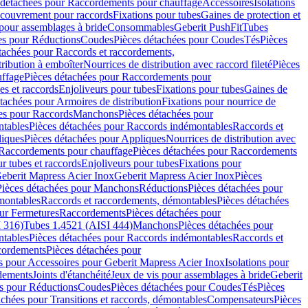
 détachées pour Raccordements pour chauffage
Accessoires
Isolations
couvrement pour raccords
Fixations pour tubes
Gaines de protection et
 pour assemblages à bride
Consommables
Geberit PushFit
Tubes
es pour Réductions
Coudes
Pièces détachées pour Coudes
Tés
Pièces
tachées pour Raccords et raccordements,
tribution à emboîter
Nourrices de distribution avec raccord fileté
Pièces
ffage
Pièces détachées pour Raccordements pour
s et raccords
Enjoliveurs pour tubes
Fixations pour tubes
Gaines de
tachées pour Armoires de distribution
Fixations pour nourrice de
es pour Raccords
Manchons
Pièces détachées pour
tables
Pièces détachées pour Raccords indémontables
Raccords et
iques
Pièces détachées pour Appliques
Nourrices de distribution avec
Raccordements pour chauffage
Pièces détachées pour Raccordements
 tubes et raccords
Enjoliveurs pour tubes
Fixations pour
eberit Mapress Acier Inox
Geberit Mapress Acier Inox
Pièces
Pièces détachées pour Manchons
Réductions
Pièces détachées pour
montables
Raccords et raccordements, démontables
Pièces détachées
ur Fermetures
Raccordements
Pièces détachées pour
 316)
Tubes 1.4521 (AISI 444)
Manchons
Pièces détachées pour
tables
Pièces détachées pour Raccords indémontables
Raccords et
ordements
Pièces détachées pour
s pour Accessoires pour Geberit Mapress Acier Inox
Isolations pour
rdements
Joints d'étanchéité
Jeux de vis pour assemblages à bride
Geberit
s pour Réductions
Coudes
Pièces détachées pour Coudes
Tés
Pièces
achées pour Transitions et raccords, démontables
Compensateurs
Pièces