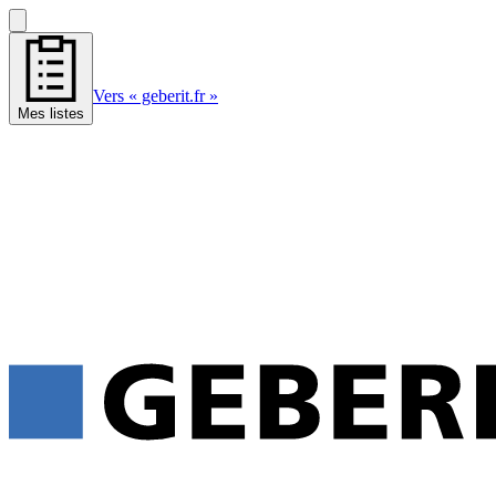
Vers « geberit.fr »
Mes listes