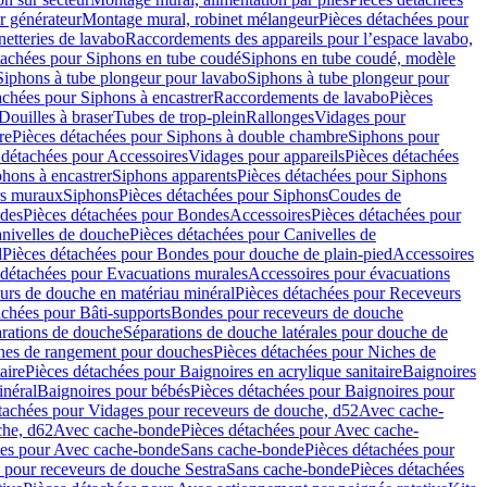
r générateur
Montage mural, robinet mélangeur
Pièces détachées pour
netteries de lavabo
Raccordements des appareils pour l’espace lavabo,
tachées pour Siphons en tube coudé
Siphons en tube coudé, modèle
Siphons à tube plongeur pour lavabo
Siphons à tube plongeur pour
achées pour Siphons à encastrer
Raccordements de lavabo
Pièces
Douilles à braser
Tubes de trop-plein
Rallonges
Vidages pour
re
Pièces détachées pour Siphons à double chambre
Siphons pour
 détachées pour Accessoires
Vidages pour appareils
Pièces détachées
hons à encastrer
Siphons apparents
Pièces détachées pour Siphons
rs muraux
Siphons
Pièces détachées pour Siphons
Coudes de
des
Pièces détachées pour Bondes
Accessoires
Pièces détachées pour
nivelles de douche
Pièces détachées pour Canivelles de
d
Pièces détachées pour Bondes pour douche de plain-pied
Accessoires
 détachées pour Evacuations murales
Accessoires pour évacuations
urs de douche en matériau minéral
Pièces détachées pour Receveurs
achées pour Bâti-supports
Bondes pour receveurs de douche
arations de douche
Séparations de douche latérales pour douche de
hes de rangement pour douches
Pièces détachées pour Niches de
aire
Pièces détachées pour Baignoires en acrylique sanitaire
Baignoires
inéral
Baignoires pour bébés
Pièces détachées pour Baignoires pour
tachées pour Vidages pour receveurs de douche, d52
Avec cache-
che, d62
Avec cache-bonde
Pièces détachées pour Avec cache-
ées pour Avec cache-bonde
Sans cache-bonde
Pièces détachées pour
 pour receveurs de douche Sestra
Sans cache-bonde
Pièces détachées