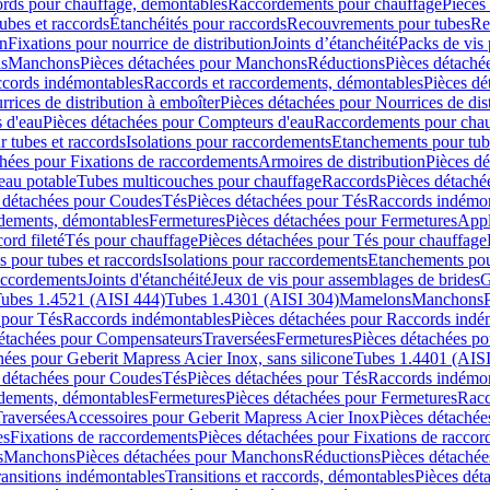
cords pour chauffage, démontables
Raccordements pour chauffage
Pièces
ubes et raccords
Étanchéités pour raccords
Recouvrements pour tubes
Re
on
Fixations pour nourrice de distribution
Joints d’étanchéité
Packs de vis
ds
Manchons
Pièces détachées pour Manchons
Réductions
Pièces détaché
ccords indémontables
Raccords et raccordements, démontables
Pièces dé
rrices de distribution à emboîter
Pièces détachées pour Nourrices de dis
 d'eau
Pièces détachées pour Compteurs d'eau
Raccordements pour chau
r tubes et raccords
Isolations pour raccordements
Etanchements pour tube
chées pour Fixations de raccordements
Armoires de distribution
Pièces dé
eau potable
Tubes multicouches pour chauffage
Raccords
Pièces détaché
 détachées pour Coudes
Tés
Pièces détachées pour Tés
Raccords indémon
rdements, démontables
Fermetures
Pièces détachées pour Fermetures
Appl
ord fileté
Tés pour chauffage
Pièces détachées pour Tés pour chauffage
ns pour tubes et raccords
Isolations pour raccordements
Etanchements pour
raccordements
Joints d'étanchéité
Jeux de vis pour assemblages de brides
G
ubes 1.4521 (AISI 444)
Tubes 1.4301 (AISI 304)
Mamelons
Manchons
 pour Tés
Raccords indémontables
Pièces détachées pour Raccords indé
détachées pour Compensateurs
Traversées
Fermetures
Pièces détachées po
hées pour Geberit Mapress Acier Inox, sans silicone
Tubes 1.4401 (AISI
 détachées pour Coudes
Tés
Pièces détachées pour Tés
Raccords indémon
rdements, démontables
Fermetures
Pièces détachées pour Fermetures
Racc
raversées
Accessoires pour Geberit Mapress Acier Inox
Pièces détachée
es
Fixations de raccordements
Pièces détachées pour Fixations de racco
s
Manchons
Pièces détachées pour Manchons
Réductions
Pièces détachée
ransitions indémontables
Transitions et raccords, démontables
Pièces dét