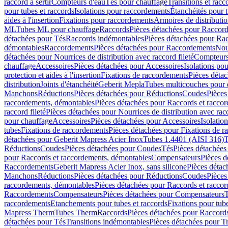
raccord à sertir
Compteurs d'eau
Tés pour chauffage
Transitions et rac
pour tubes et raccords
Isolations pour raccordements
Étanchéités pour t
aides à l'insertion
Fixations pour raccordements
Armoires de distributi
ML
Tubes ML pour chauffage
Raccords
Pièces détachées pour Raccor
détachées pour Tés
Raccords indémontables
Pièces détachées pour Ra
démontables
Raccordements
Pièces détachées pour Raccordements
Nou
détachées pour Nourrices de distribution avec raccord fileté
Compteurs
chauffage
Accessoires
Pièces détachées pour Accessoires
Isolations pou
protection et aides à l'insertion
Fixations de raccordements
Pièces déta
distribution
Joints d'étanchéité
Geberit Mepla
Tubes multicouches pour 
Manchons
Réductions
Pièces détachées pour Réductions
Coudes
Pièces
raccordements, démontables
Pièces détachées pour Raccords et racco
raccord fileté
Pièces détachées pour Nourrices de distribution avec racc
pour chauffage
Accessoires
Pièces détachées pour Accessoires
Isolatio
tubes
Fixations de raccordements
Pièces détachées pour Fixations de 
détachées pour Geberit Mapress Acier Inox
Tubes 1.4401 (AISI 316)
T
Réductions
Coudes
Pièces détachées pour Coudes
Tés
Pièces détachées
pour Raccords et raccordements, démontables
Compensateurs
Pièces 
Raccordements
Geberit Mapress Acier Inox, sans silicone
Pièces détac
Manchons
Réductions
Pièces détachées pour Réductions
Coudes
Pièces
raccordements, démontables
Pièces détachées pour Raccords et racco
Raccordements
Compensateurs
Pièces détachées pour Compensateurs
T
raccordements
Etanchements pour tubes et raccords
Fixations pour tub
Mapress Therm
Tubes Therm
Raccords
Pièces détachées pour Raccord
détachées pour Tés
Transitions indémontables
Pièces détachées pour T