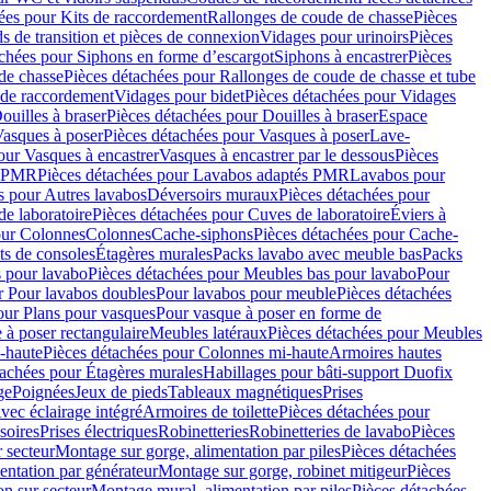
ées pour Kits de raccordement
Rallonges de coude de chasse
Pièces
s de transition et pièces de connexion
Vidages pour urinoirs
Pièces
achées pour Siphons en forme d’escargot
Siphons à encastrer
Pièces
de chasse
Pièces détachées pour Rallonges de coude de chasse et tube
 de raccordement
Vidages pour bidet
Pièces détachées pour Vidages
ouilles à braser
Pièces détachées pour Douilles à braser
Espace
asques à poser
Pièces détachées pour Vasques à poser
Lave-
our Vasques à encastrer
Vasques à encastrer par le dessous
Pièces
s PMR
Pièces détachées pour Lavabos adaptés PMR
Lavabos pour
s pour Autres lavabos
Déversoirs muraux
Pièces détachées pour
e laboratoire
Pièces détachées pour Cuves de laboratoire
Éviers à
our Colonnes
Colonnes
Cache-siphons
Pièces détachées pour Cache-
ts de consoles
Étagères murales
Packs lavabo avec meuble bas
Packs
 pour lavabo
Pièces détachées pour Meubles bas pour lavabo
Pour
r Pour lavabos doubles
Pour lavabos pour meuble
Pièces détachées
our Plans pour vasques
Pour vasque à poser en forme de
 à poser rectangulaire
Meubles latéraux
Pièces détachées pour Meubles
-haute
Pièces détachées pour Colonnes mi-haute
Armoires hautes
tachées pour Étagères murales
Habillages pour bâti-support Duofix
ge
Poignées
Jeux de pieds
Tableaux magnétiques
Prises
vec éclairage intégré
Armoires de toilette
Pièces détachées pour
soires
Prises électriques
Robinetteries
Robinetteries de lavabo
Pièces
 secteur
Montage sur gorge, alimentation par piles
Pièces détachées
entation par générateur
Montage sur gorge, robinet mitigeur
Pièces
n sur secteur
Montage mural, alimentation par piles
Pièces détachées