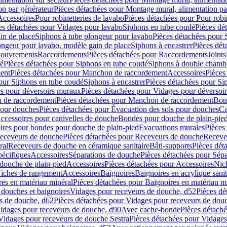
on par générateur
Pièces détachées pour Montage mural, alimentation pa
Accessoires
Pour robinetteries de lavabo
Pièces détachées pour Pour robi
es détachées pour Vidages pour lavabo
Siphons en tube coudé
Pièces dé
in de place
Siphons à tube plongeur pour lavabo
Pièces détachées pour 
ongeur pour lavabo, modèle gain de place
Siphons à encastrer
Pièces dét
ouvrements
Raccordements
Pièces détachées pour Raccordements
Joints
dé
Pièces détachées pour Siphons en tube coudé
Siphons à double chamb
ent
Pièces détachées pour Manchon de raccordement
Accessoires
Pièces
our Siphons en tube coudé
Siphons à encastrer
Pièces détachées pour Sip
s pour déversoirs muraux
Pièces détachées pour Vidages pour déversoi
 de raccordement
Pièces détachées pour Manchon de raccordement
Bon
pour douches
Pièces détachées pour Évacuation des sols pour douches
Ca
ccessoires pour canivelles de douche
Bondes pour douche de plain-pie
ires pour bondes pour douche de plain-pied
Evacuations murales
Pièces
eceveurs de douche
Pièces détachées pour Receveurs de douche
Receve
ral
Receveurs de douche en céramique sanitaire
Bâti-supports
Pièces dét
pécifiques
Accessoires
Séparations de douche
Pièces détachées pour Sép
 douche de plain-pied
Accessoires
Pièces détachées pour Accessoires
Nic
Niches de rangement
Accessoires
Baignoires
Baignoires en acrylique sanit
res en matériau minéral
Pièces détachées pour Baignoires en matériau m
douches et baignoires
Vidages pour receveurs de douche, d52
Pièces dé
s de douche, d62
Pièces détachées pour Vidages pour receveurs de dou
Vidages pour receveurs de douche, d90
Avec cache-bonde
Pièces détach
Vidages pour receveurs de douche Sestra
Pièces détachées pour Vidages