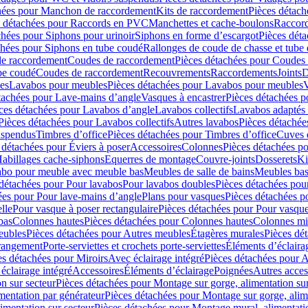
hées pour Manchon de raccordement
Kits de raccordement
Pièces détach
s détachées pour Raccords en PVC
Manchettes et cache-boulons
Raccord
chées pour Siphons pour urinoir
Siphons en forme d’escargot
Pièces dét
chées pour Siphons en tube coudé
Rallonges de coude de chasse et tube 
de raccordement
Coudes de raccordement
Pièces détachées pour Coudes
be coudé
Coudes de raccordement
Recouvrements
Raccordements
Joints
D
es
Lavabos pour meubles
Pièces détachées pour Lavabos pour meubles
V
tachées pour Lave-mains d’angle
Vasques à encastrer
Pièces détachées p
ces détachées pour Lavabos d’angle
Lavabos collectifs
Lavabos adapté
Pièces détachées pour Lavabos collectifs
Autres lavabos
Pièces détachée
uspendus
Timbres dʼoffice
Pièces détachées pour Timbres dʼoffice
Cuves d
 détachées pour Éviers à poser
Accessoires
Colonnes
Pièces détachées p
abillages cache-siphons
Equerres de montage
Couvre-joints
Dosserets
Ki
vabo pour meuble avec meuble bas
Meubles de salle de bains
Meubles bas
 détachées pour Pour lavabos
Pour lavabos doubles
Pièces détachées pou
ées pour Pour lave-mains d’angle
Plans pour vasques
Pièces détachées p
lle
Pour vasque à poser rectangulaire
Pièces détachées pour Pour vasque
bas
Colonnes hautes
Pièces détachées pour Colonnes hautes
Colonnes mi
eubles
Pièces détachées pour Autres meubles
Étagères murales
Pièces dé
 rangement
Porte-serviettes et crochets porte-serviettes
Éléments d’éclaira
es détachées pour Miroirs
Avec éclairage intégré
Pièces détachées pour A
éclairage intégré
Accessoires
Éléments d’éclairage
Poignées
Autres acces
n sur secteur
Pièces détachées pour Montage sur gorge, alimentation sur
mentation par générateur
Pièces détachées pour Montage sur gorge, alim
imentation sur secteur
Pièces détachées pour Montage mural, alimentatio