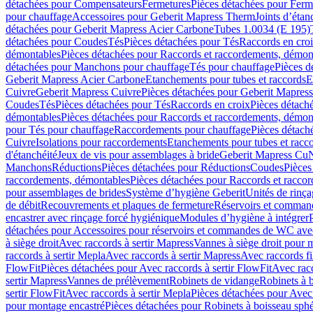
détachées pour Compensateurs
Fermetures
Pièces détachées pour Ferm
pour chauffage
Accessoires pour Geberit Mapress Therm
Joints d’étan
détachées pour Geberit Mapress Acier Carbone
Tubes 1.0034 (E 195)
détachées pour Coudes
Tés
Pièces détachées pour Tés
Raccords en cro
démontables
Pièces détachées pour Raccords et raccordements, démon
détachées pour Manchons pour chauffage
Tés pour chauffage
Pièces d
Geberit Mapress Acier Carbone
Etanchements pour tubes et raccords
E
Cuivre
Geberit Mapress Cuivre
Pièces détachées pour Geberit Mapres
Coudes
Tés
Pièces détachées pour Tés
Raccords en croix
Pièces détach
démontables
Pièces détachées pour Raccords et raccordements, démon
pour Tés pour chauffage
Raccordements pour chauffage
Pièces détach
Cuivre
Isolations pour raccordements
Etanchements pour tubes et racc
d'étanchéité
Jeux de vis pour assemblages à bride
Geberit Mapress Cu
Manchons
Réductions
Pièces détachées pour Réductions
Coudes
Pièces
raccordements, démontables
Pièces détachées pour Raccords et racco
pour assemblages de brides
Système d’hygiène Geberit
Unités de rinç
de débit
Recouvrements et plaques de fermeture
Réservoirs et comman
encastrer avec rinçage forcé hygiénique
Modules d’hygiène à intégrer
détachées pour Accessoires pour réservoirs et commandes de WC avec
à siège droit
Avec raccords à sertir Mapress
Vannes à siège droit pour 
raccords à sertir Mepla
Avec raccords à sertir Mapress
Avec raccords fi
FlowFit
Pièces détachées pour Avec raccords à sertir FlowFit
Avec racc
sertir Mapress
Vannes de prélèvement
Robinets de vidange
Robinets à 
sertir FlowFit
Avec raccords à sertir Mepla
Pièces détachées pour Avec 
pour montage encastré
Pièces détachées pour Robinets à boisseau sph