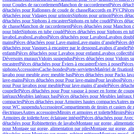
pour Coudes de raccordement
Manchon de raccordement
Pièces détac
détachées pour Rallonges de coude de chasse
Raccords en PVC
Pièce
détachées pour Vidages pour urinoirs
Siphons pour urinoir
Pièces déta
détachées pour Siphons à encastrer
Siphons en tube coudé
Pièces déta
de chasse
Manchon de raccordement
Pièces détachées pour Manchon 
pour bidet
Siphons en tube coudé
Pièces détachées pour Siphons en tu
lavabo
Lavabos
Lavabos
Pièces détachées pour Lavabos
Lavabos doubl
mains
Pièces détachées pour Lave-mains
Lave-mains d’angle
Pièces dé
détachées pour Vasques à encastrer par le dessous
Lavabos d’angle
Piè
enfants
Pièces détachées pour Lavabos pour enfants
Lavabos collectifs
Déversoirs muraux
Vidoirs suspendus
Pièces détachées pour Vidoirs s
encastrer
Pièces détachées pour Éviers à encastrer
Éviers à poser
Pièces
siphons
Accessoires
Cache-bondes
Porte-serviettes
Matériel de fixation
H
lavabo pour meuble avec meuble bas
Pièces détachées pour Packs la
lave-mains
Pièces détachées pour Pour lave-mains
Pour lavabos
Pièces
pour Pour lavabos pour meuble
Pour lave-mains d’angle
Pièces détach
coupelle
Pièces détachées pour Pour vasque à poser en forme de coupe
latéraux
Meubles latéraux bas
Pièces détachées pour Meubles latéraux 
compactes
Pièces détachées pour Armoires hautes compactes
Autres m
pour WC suspendu
Accessoires
Compartiments de tiroirs et casiers de
électriques
Autres accessoires
Miroirs et armoires et toilette
Miroirs
Pièc
Armoires de toilette
Avec éclairage intégré
Pièces détachées pour Avec 
détachées pour Robinetteries de lavabo
Montage sur gorge, alimentatio
pour Montage sur gorge, alimentation par piles
Montage sur gorge, ali
détachées pour Montage sur gorge, robinet mitigeur
Montage mural, al