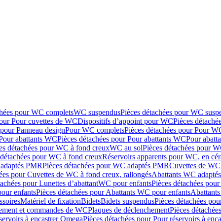
chées pour WC complets
WC suspendus
Pièces détachées pour WC susp
pour Pour cuvettes de WC
Dispositifs d’appoint pour WC
Pièces détaché
 pour Panneau design
Pour WC complets
Pièces détachées pour Pour W
Pour abattants WC
Pièces détachées pour Pour abattants WC
Pour abatt
es détachées pour WC à fond creux
WC au sol
Pièces détachées pour W
 détachées pour WC à fond creux
Réservoirs apparents pour WC, en cér
adaptés PMR
Pièces détachées pour WC adaptés PMR
Cuvettes de WC 
ées pour Cuvettes de WC à fond creux, rallongés
Abattants WC adapt
tachées pour Lunettes d’abattant
WC pour enfants
Pièces détachées pou
our enfants
Pièces détachées pour Abattants WC pour enfants
Abattant
ssoires
Matériel de fixation
Bidets
Bidets suspendus
Pièces détachées pou
hement et commandes de WC
Plaques de déclenchement
Pièces détachée
servoirs à encastrer Omega
Pièces détachées pour Pour réservoirs à enc