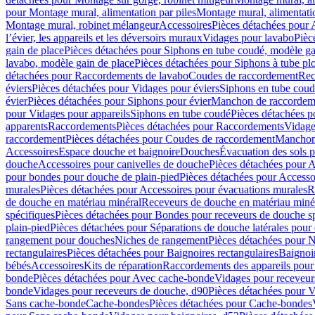
pour Montage mural, alimentation par piles
Montage mural, alimentati
Montage mural, robinet mélangeur
Accessoires
Pièces détachées pour 
l’évier, les appareils et les déversoirs muraux
Vidages pour lavabo
Pièc
gain de place
Pièces détachées pour Siphons en tube coudé, modèle ga
lavabo, modèle gain de place
Pièces détachées pour Siphons à tube pl
détachées pour Raccordements de lavabo
Coudes de raccordement
Rec
éviers
Pièces détachées pour Vidages pour éviers
Siphons en tube cou
évier
Pièces détachées pour Siphons pour évier
Manchon de raccordem
pour Vidages pour appareils
Siphons en tube coudé
Pièces détachées p
apparents
Raccordements
Pièces détachées pour Raccordements
Vidage
raccordement
Pièces détachées pour Coudes de raccordement
Manchon
Accessoires
Espace douche et baignoire
Douches
Évacuation des sols 
douche
Accessoires pour canivelles de douche
Pièces détachées pour A
pour bondes pour douche de plain-pied
Pièces détachées pour Accesso
murales
Pièces détachées pour Accessoires pour évacuations murales
R
de douche en matériau minéral
Receveurs de douche en matériau miné
spécifiques
Pièces détachées pour Bondes pour receveurs de douche s
plain-pied
Pièces détachées pour Séparations de douche latérales pour
rangement pour douches
Niches de rangement
Pièces détachées pour 
rectangulaires
Pièces détachées pour Baignoires rectangulaires
Baignoi
bébés
Accessoires
Kits de réparation
Raccordements des appareils pour 
bonde
Pièces détachées pour Avec cache-bonde
Vidages pour receveur
bonde
Vidages pour receveurs de douche, d90
Pièces détachées pour 
Sans cache-bonde
Cache-bondes
Pièces détachées pour Cache-bondes