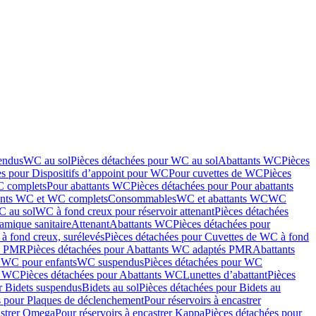
endus
WC au sol
Pièces détachées pour WC au sol
Abattants WC
Pièces
es pour Dispositifs d’appoint pour WC
Pour cuvettes de WC
Pièces
C complets
Pour abattants WC
Pièces détachées pour Pour abattants
ants WC et WC complets
Consommables
WC et abattants WC
WC
C au sol
WC à fond creux pour réservoir attenant
Pièces détachées
amique sanitaire
Attenant
Abattants WC
Pièces détachées pour
à fond creux, surélevés
Pièces détachées pour Cuvettes de WC à fond
és PMR
Pièces détachées pour Abattants WC adaptés PMR
Abattants
r WC pour enfants
WC suspendus
Pièces détachées pour WC
s WC
Pièces détachées pour Abattants WC
Lunettes d’abattant
Pièces
r Bidets suspendus
Bidets au sol
Pièces détachées pour Bidets au
s pour Plaques de déclenchement
Pour réservoirs à encastrer
astrer Omega
Pour réservoirs à encastrer Kappa
Pièces détachées pour