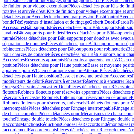
pour Sans cache-bonde
Vidages pour baignoires, d52
Pièces détachées
de finition pour vidage excentrique
Pièces détachées pour Kits de fini
rotative et arrivée d’eau
Kits de finition pour vidage excentrique et arr
détachées pour Avec déclenchement par pression PushControl
Avec c
bonde
Tés
Systèmes d’installation et de rinçage
Geberit Duofix
Parois
Pi
Accessoires
Bâti-supports
Pièces détachées pour Bâti-supports
Bâti-su
lavabos
Bâti-supports pour bidets
Pièces détachées pour Bâti-supports 
murale
Pièces détachées pour Bâti-supports pour douches avec évacua
séparations de douches
Pièces détachées pour Bâti-supports pour sépa
robinetteries
Pièces détachées pour Bâti-supports pour robinetteries
Bât
pour charges de console
Pièces détachées pour Bâti-supports pour cha
Accessoires
Réservoirs apparents
Réservoirs apparents pour WC, en ma
position
Pièces détachées pour Haute position
Basse et moyenne positi
apparents pour WC, en céramique sanitaire
Attenant
Pièces détachées 
détachées pour Haute position
Basse et moyenne position
Accessoires
P
modérateurs de débit
Réservoirs à encastrer
Réservoirs à encastrer Sig
Omega
Réservoirs à encastrer Delta
Pièces détachées pour Réservoirs à
flotteurs
Robinets flotteurs pour réservoirs apparents
Pièces détachées p
réservoirs à encastrer
Robinets flotteurs pour réservoirs en céramique
P
Robinets flotteurs pour réservoirs, universels
Robinets flotteurs pour 
interrompable
Pièces détachées pour Rinçage interrompable
Rinçage s
de chasse complets
Pièces détachées pour Mécanismes de chasse comp
touche
Rinçage double touche
Pièces détachées pour Rinçage double 
Raccords
Manchons
Réductions
Coudes
Tés
Raccords indémontables
Tra
raccordement
Raccordements
Pièces détachées pour Raccordements
Nou