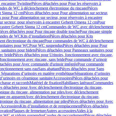
à encastrer Twinline
Pièces détachées pour Pour les réservoirs à
es de WC à déclenchement électronique du rinçage
Pièces
rit Sigma 12 cm
Pièces détachées pour Pour alimentation sur secteur,
 pour Pour alimentation sur secteur, pour réservoirs à encastrer
ur secteur, pour réservoirs à encastrer Geberit Omega 12 cm
Pour
encastrer Geberit Sigma 12 cm
Commandes de WC avec déclenchement
ièces détachées pour Pour rinçage double touche
Pour rinçage simple
mandes de WC
Kits d’installation
Pièces détachées pour Kits
nt électronique du rinçage
Pour commandes de WC à déclenchement
anitaires pour WC
Pour WC suspendus
Pièces détachées pour Pour
sanitaires pour bidets
Pièces détachées pour Panneaux sanitaires pour
ec bride
Pièces détachées pour Urinoirs, fonctionnement avec rinçage,
 fonctionnement avec rinçage, sans bride
Pour commande d’urinoir
étachées pour Avec commande d'urinoir intégrée
Pour commande
fonctionnement sans eau
Sans abattant
Pièces détachées pour Sans
 Séparations d’urinoirs en matière synthétique
Séparations d’urinoirs
d’urinoirs en céramique sanitaire
Accessoires
Pièces détachées pour
chasse et raccords
Matériel de fixation
Habillages latéraux
Commandes
es détachées pour Avec déclenchement électronique du rinçage,
ique du rinçage, alimentation par piles
Avec déclenchement
age en apparent
Avec déclenchement électronique du rinçage,
onique du rinçage, alimentation par piles
Pièces détachées pour Avec
 Accessoires
Kits d’installation et de remplacement
Pièces détachées
novation
Plaques de fermeture
Autres accessoires
Aides à la
ur WC et vidoirs suspendus
Coudes de raccordement
Pièces détachées