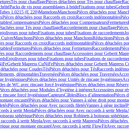
etures
Tés pour chauffage
Pièces détachées pour Tés pour chauffage
Rac
chéité
Packs de vis pour assemblages à bride
Fixations pour tubes
Geberi
Tubes 1.0215 (E 220)
Mamelons
Manchons
Pièces détachées pour Manc
ix
Pièces détachées pour Raccords en croix
Raccords indémontables
Pièc
tables
Compensateurs
Pièces détachées pour Compensateurs
Fermetures
étachées pour Tés pour chauffage
Raccordements pour chauffage
Pièces
njoliveurs pour tubes
Fixations pour tubes
Fixations de raccordements
Jo
s Cuivre
Manchons
Pièces détachées pour Manchons
Réductions
Pièces d
ées pour Raccords en croix
Raccords indémontables
Pièces détachées po
tables
Fermetures
Pièces détachées pour Fermetures
Raccordements
Pièc
ées pour Raccordements pour chauffage
Accessoires pour Geberit Mapr
ords
Enjoliveurs pour tubes
Fixations pour tubes
Fixations de raccordeme
NiFe
Geberit Mapress CuNiFe
Pièces détachées pour Geberit Mapress 
 détachées pour Coudes
Tés
Pièces détachées pour Tés
Raccords indémon
rdements, démontables
Traversées
Pièces détachées pour Traversées
Acces
age hygiéniques
Pièces détachées pour Unités de rinçage hygiéniques
Acc
des de WC avec rinçage forcé hygiénique
Pièces détachées pour Réser
Pièces détachées pour Modules d’hygiène à intégrer
Accessoires pour r
 rinçage forcé hygiénique
Capteurs
Câbles
Blocs d’alimentation
Pièces d
montage encastré
Pièces détachées pour Vannes à siège droit pour monta
letés
Pièces détachées pour Avec raccords filetés
Vannes à siège incliné
P
ords à sertir Mepla
Pièces détachées pour Avec raccords à sertir Mepla
boisseau sphérique
Pièces détachées pour Robinets à boisseau sphérique
raccords à sertir Mepla
Avec raccords à sertir Mapress
Pièces détachées
érique pour montage encastré
Avec raccords à sertir FlowFit
Avec raccord