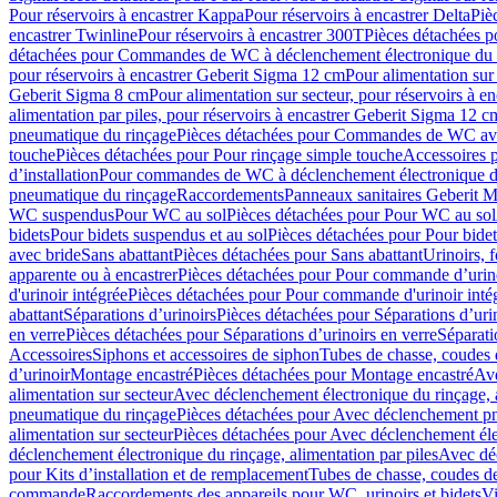
Pour réservoirs à encastrer Kappa
Pour réservoirs à encastrer Delta
Piè
encastrer Twinline
Pour réservoirs à encastrer 300T
Pièces détachées p
détachées pour Commandes de WC à déclenchement électronique du 
pour réservoirs à encastrer Geberit Sigma 12 cm
Pour alimentation sur
Geberit Sigma 8 cm
Pour alimentation sur secteur, pour réservoirs à 
alimentation par piles, pour réservoirs à encastrer Geberit Sigma 12 c
pneumatique du rinçage
Pièces détachées pour Commandes de WC ave
touche
Pièces détachées pour Pour rinçage simple touche
Accessoires
d’installation
Pour commandes de WC à déclenchement électronique d
pneumatique du rinçage
Raccordements
Panneaux sanitaires Geberit M
WC suspendus
Pour WC au sol
Pièces détachées pour Pour WC au sol
bidets
Pour bidets suspendus et au sol
Pièces détachées pour Pour bidet
avec bride
Sans abattant
Pièces détachées pour Sans abattant
Urinoirs, 
apparente ou à encastrer
Pièces détachées pour Pour commande d’urino
d'urinoir intégrée
Pièces détachées pour Pour commande d'urinoir inté
abattant
Séparations d’urinoirs
Pièces détachées pour Séparations d’uri
en verre
Pièces détachées pour Séparations d’urinoirs en verre
Séparati
Accessoires
Siphons et accessoires de siphon
Tubes de chasse, coudes 
dʼurinoir
Montage encastré
Pièces détachées pour Montage encastré
Ave
alimentation sur secteur
Avec déclenchement électronique du rinçage, a
pneumatique du rinçage
Pièces détachées pour Avec déclenchement p
alimentation sur secteur
Pièces détachées pour Avec déclenchement élec
déclenchement électronique du rinçage, alimentation par piles
Avec dé
pour Kits d’installation et de remplacement
Tubes de chasse, coudes de
commande
Raccordements des appareils pour WC, urinoirs et bidets
Vi