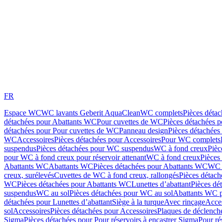
FR
Espace WC
WC lavants Geberit AquaClean
WC complets
Pièces déta
détachées pour Abattants WC
Pour cuvettes de WC
Pièces détachées 
détachées pour Pour cuvettes de WC
Panneau design
Pièces détachées
WC
Accessoires
Pièces détachées pour Accessoires
Pour WC complets
suspendus
Pièces détachées pour WC suspendus
WC à fond creux
Pièc
pour WC à fond creux pour réservoir attenant
WC à fond creux
Pièces
Abattants WC
Abattants WC
Pièces détachées pour Abattants WC
WC 
creux, surélevés
Cuvettes de WC à fond creux, rallongés
Pièces détach
WC
Pièces détachées pour Abattants WC
Lunettes d’abattant
Pièces dé
suspendus
WC au sol
Pièces détachées pour WC au sol
Abattants WC p
détachées pour Lunettes d’abattant
Siège à la turque
Avec rinçage
Acce
sol
Accessoires
Pièces détachées pour Accessoires
Plaques de déclenc
Sigma
Pièces détachées pour Pour réservoirs à encastrer Sigma
Pour ré