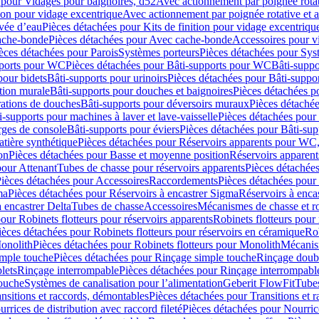
 pour Vidages pour baignoires, d52
Avec actionnement par poignée rota
tion pour vidage excentrique
Avec actionnement par poignée rotative et a
ivée d’eau
Pièces détachées pour Kits de finition pour vidage excentrique
ache-bonde
Pièces détachées pour Avec cache-bonde
Accessoires pour v
èces détachées pour Parois
Systèmes porteurs
Pièces détachées pour Sys
pports pour WC
Pièces détachées pour Bâti-supports pour WC
Bâti-suppo
pour bidets
Bâti-supports pour urinoirs
Pièces détachées pour Bâti-suppor
tion murale
Bâti-supports pour douches et baignoires
Pièces détachées p
rations de douches
Bâti-supports pour déversoirs muraux
Pièces détaché
i-supports pour machines à laver et lave-vaisselle
Pièces détachées pour 
rges de console
Bâti-supports pour éviers
Pièces détachées pour Bâti-sup
tière synthétique
Pièces détachées pour Réservoirs apparents pour WC,
on
Pièces détachées pour Basse et moyenne position
Réservoirs apparent
pour Attenant
Tubes de chasse pour réservoirs apparents
Pièces détachées
ièces détachées pour Accessoires
Raccordements
Pièces détachées pou
ma
Pièces détachées pour Réservoirs à encastrer Sigma
Réservoirs à enc
 encastrer Delta
Tubes de chasse
Accessoires
Mécanismes de chasse et rob
our Robinets flotteurs pour réservoirs apparents
Robinets flotteurs pour 
ièces détachées pour Robinets flotteurs pour réservoirs en céramique
Rob
Monolith
Pièces détachées pour Robinets flotteurs pour Monolith
Mécanis
imple touche
Pièces détachées pour Rinçage simple touche
Rinçage doub
lets
Rinçage interrompable
Pièces détachées pour Rinçage interrompabl
touche
Systèmes de canalisation pour l’alimentation
Geberit FlowFit
Tube
nsitions et raccords, démontables
Pièces détachées pour Transitions et 
rrices de distribution avec raccord fileté
Pièces détachées pour Nourrice