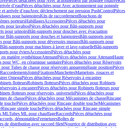
tive
Pièces détachées pour Avec actionnement par poignée rotative
Kits
rrivée d’eau
Pièces détachées pour Avec actionnement par poignée
 et arrivée d’eau
Avec déclenchement par pression PushControl
Pièces
idages pour baignoires
Kits de raccordement
Bouchons de
tèmes porteurs
Habillages
Accessoires
Pièces détachées pour
rts pour lavabos
Pièces détachées pour Bâti-supports pour
ts pour urinoirs
Bâti-supports pour douches avec évacuation
our Bâti-supports pour douches et baignoires
Bâti-supports pour
es pour Bâti-supports pour déversoirs muraux
Bâti-supports pour
Bâti-supports pour machines à laver et lave-vaisselle
Bâti-supports
ports pour éviers
Accessoires
Pièces détachées pour
 en matière synthétique
Attenant
Pièces détachées pour Attenant
Haute
s pour WC, en céramique sanitaire
Pièces détachées pour Réservoirs
 pour Tubes de chasse pour réservoirs apparents
Haute position
Pièces
r Raccordements
Joints
Fixations
Manchettes
Mamelons, rosaces et
astrer Omega
Pièces détachées pour Réservoirs à encastrer
inets flotteurs
Robinets flotteurs
Pièces détachées pour Robinets
réservoirs à encastrer
Pièces détachées pour Robinets flotteurs pour
inets flotteurs pour réservoirs, universels
Pièces détachées pour
mes de chasse
Pièces détachées pour Mécanismes de chasse
Rinçage
le touche
Pièces détachées pour Rinçage double touche
Mécanismes
e
Rinçage simple touche
Pièces détachées pour Rinçage simple
s ML
Tubes ML pour chauffage
Raccords
Pièces détachées pour
raccords, démontables
Fermetures
Boîtes de
s de distribution avec raccord fileté
Nourrice de distribution avec