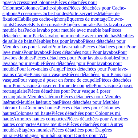
poser
Accessoires
Colonnes
Pièces détachées pour
Colonnes
Colonnes
Cache-siphons
Pièces détachées pour Cache-
siphons
Accessoires
Cache-bondes
Porte-serviettes
Matériel de
fixation
Habillages cache-siphons
Equerres de montage
Couvre-
joints
Dosserets
Kits de consoles
Étagères murales
Packs lavabo avec
meuble bas
Packs lavabo pour meuble avec meuble bas
Pièces
détachées pour Packs lavabo pour meuble avec meuble bas
Meubles
de salle de bains
Meubles bas pour lavabo
Pièces détachées pour
Meubles bas pour lavabo
Pour lave-mains
Pièces détachées pour Pour
lave-mains
Pour lavabos
Pièces détachées pour Pour lavabos
Pour
lavabos doubles
Pièces détachées pour Pour lavabos doubles
Pour
lavabos pour meuble
Pièces détachées pour Pour lavabos pour
meuble
Pour lave-mains d’angle
Pièces détachées pour Pour lave-
mains d’angle
Plans pour vasques
Pièces détachées pour Plans pour
vasques
Pour vasque à poser en forme de coupelle
Pièces détachées
pour Pour vasque à poser en forme de coupelle
Pour vasque à poser
rectangulaire
Pièces détachées pour Pour vasque à poser
rectangulaire
Meubles latéraux
Pièces détachées pour Meubles
latéraux
Meubles latéraux bas
Pièces détachées pour Meubles
latéraux bas
Colonnes hautes
Pièces détachées pour Colonnes
hautes
Colonnes mi-haute
Pièces détachées pour Colonnes mi-
haute
Armoires hautes compactes
Pièces détachées pour Armoires
hautes compactes
Autres meubles
Pièces détachées pour Autres
meubles
Étagères murales
Pièces détachées pour Étagères
murales
Habillages pour bâti-support Duofix pour WC