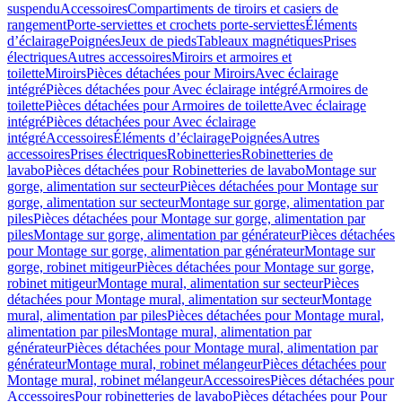
suspendu
Accessoires
Compartiments de tiroirs et casiers de
rangement
Porte-serviettes et crochets porte-serviettes
Éléments
d’éclairage
Poignées
Jeux de pieds
Tableaux magnétiques
Prises
électriques
Autres accessoires
Miroirs et armoires et
toilette
Miroirs
Pièces détachées pour Miroirs
Avec éclairage
intégré
Pièces détachées pour Avec éclairage intégré
Armoires de
toilette
Pièces détachées pour Armoires de toilette
Avec éclairage
intégré
Pièces détachées pour Avec éclairage
intégré
Accessoires
Éléments d’éclairage
Poignées
Autres
accessoires
Prises électriques
Robinetteries
Robinetteries de
lavabo
Pièces détachées pour Robinetteries de lavabo
Montage sur
gorge, alimentation sur secteur
Pièces détachées pour Montage sur
gorge, alimentation sur secteur
Montage sur gorge, alimentation par
piles
Pièces détachées pour Montage sur gorge, alimentation par
piles
Montage sur gorge, alimentation par générateur
Pièces détachées
pour Montage sur gorge, alimentation par générateur
Montage sur
gorge, robinet mitigeur
Pièces détachées pour Montage sur gorge,
robinet mitigeur
Montage mural, alimentation sur secteur
Pièces
détachées pour Montage mural, alimentation sur secteur
Montage
mural, alimentation par piles
Pièces détachées pour Montage mural,
alimentation par piles
Montage mural, alimentation par
générateur
Pièces détachées pour Montage mural, alimentation par
générateur
Montage mural, robinet mélangeur
Pièces détachées pour
Montage mural, robinet mélangeur
Accessoires
Pièces détachées pour
Accessoires
Pour robinetteries de lavabo
Pièces détachées pour Pour