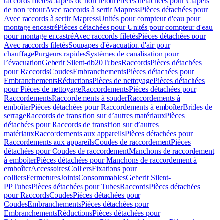
raccords filetés
Clapets de non retour
Pièces détachées pour Clapets
de non retour
Avec raccords à sertir Mapress
Pièces détachées pour
Avec raccords à sertir Mapress
Unités pour compteur d'eau pour
montage encastré
Pièces détachées pour Unités pour compteur d'eau
pour montage encastré
Avec raccords filetés
Pièces détachées pour
Avec raccords filetés
Soupapes d'évacuation d'air pour
chauffage
Purgeurs rapides
Systèmes de canalisation pour
l’évacuation
Geberit Silent-db20
Tubes
Raccords
Pièces détachées
pour Raccords
Coudes
Embranchements
Pièces détachées pour
Embranchements
Réductions
Pièces de nettoyage
Pièces détachées
pour Pièces de nettoyage
Raccordements
Pièces détachées pour
Raccordements
Raccordements à souder
Raccordements à
emboîter
Pièces détachées pour Raccordements à emboîter
Brides de
serrage
Raccords de transition sur d’autres matériaux
Pièces
détachées pour Raccords de transition sur d’autres
matériaux
Raccordements aux appareils
Pièces détachées pour
Raccordements aux appareils
Coudes de raccordement
Pièces
détachées pour Coudes de raccordement
Manchons de raccordement
à emboîter
Pièces détachées pour Manchons de raccordement à
emboîter
Accessoires
Colliers
Fixations pour
colliers
Fermetures
Joints
Consommables
Geberit Silent-
PP
Tubes
Pièces détachées pour Tubes
Raccords
Pièces détachées
pour Raccords
Coudes
Pièces détachées pour
Coudes
Embranchements
Pièces détachées pour
Embranchements
Réductions
Pièces détachées pour