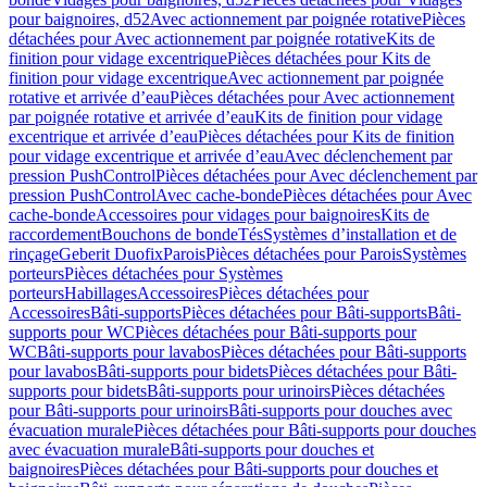
pour baignoires, d52
Avec actionnement par poignée rotative
Pièces
détachées pour Avec actionnement par poignée rotative
Kits de
finition pour vidage excentrique
Pièces détachées pour Kits de
finition pour vidage excentrique
Avec actionnement par poignée
rotative et arrivée d’eau
Pièces détachées pour Avec actionnement
par poignée rotative et arrivée d’eau
Kits de finition pour vidage
excentrique et arrivée d’eau
Pièces détachées pour Kits de finition
pour vidage excentrique et arrivée d’eau
Avec déclenchement par
pression PushControl
Pièces détachées pour Avec déclenchement par
pression PushControl
Avec cache-bonde
Pièces détachées pour Avec
cache-bonde
Accessoires pour vidages pour baignoires
Kits de
raccordement
Bouchons de bonde
Tés
Systèmes d’installation et de
rinçage
Geberit Duofix
Parois
Pièces détachées pour Parois
Systèmes
porteurs
Pièces détachées pour Systèmes
porteurs
Habillages
Accessoires
Pièces détachées pour
Accessoires
Bâti-supports
Pièces détachées pour Bâti-supports
Bâti-
supports pour WC
Pièces détachées pour Bâti-supports pour
WC
Bâti-supports pour lavabos
Pièces détachées pour Bâti-supports
pour lavabos
Bâti-supports pour bidets
Pièces détachées pour Bâti-
supports pour bidets
Bâti-supports pour urinoirs
Pièces détachées
pour Bâti-supports pour urinoirs
Bâti-supports pour douches avec
évacuation murale
Pièces détachées pour Bâti-supports pour douches
avec évacuation murale
Bâti-supports pour douches et
baignoires
Pièces détachées pour Bâti-supports pour douches et