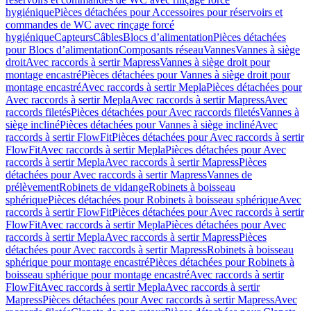
hygiénique
Pièces détachées pour Accessoires pour réservoirs et
commandes de WC avec rinçage forcé
hygiénique
Capteurs
Câbles
Blocs d’alimentation
Pièces détachées
pour Blocs d’alimentation
Composants réseau
Vannes
Vannes à siège
droit
Avec raccords à sertir Mapress
Vannes à siège droit pour
montage encastré
Pièces détachées pour Vannes à siège droit pour
montage encastré
Avec raccords à sertir Mepla
Pièces détachées pour
Avec raccords à sertir Mepla
Avec raccords à sertir Mapress
Avec
raccords filetés
Pièces détachées pour Avec raccords filetés
Vannes à
siège incliné
Pièces détachées pour Vannes à siège incliné
Avec
raccords à sertir FlowFit
Pièces détachées pour Avec raccords à sertir
FlowFit
Avec raccords à sertir Mepla
Pièces détachées pour Avec
raccords à sertir Mepla
Avec raccords à sertir Mapress
Pièces
détachées pour Avec raccords à sertir Mapress
Vannes de
prélèvement
Robinets de vidange
Robinets à boisseau
sphérique
Pièces détachées pour Robinets à boisseau sphérique
Avec
raccords à sertir FlowFit
Pièces détachées pour Avec raccords à sertir
FlowFit
Avec raccords à sertir Mepla
Pièces détachées pour Avec
raccords à sertir Mepla
Avec raccords à sertir Mapress
Pièces
détachées pour Avec raccords à sertir Mapress
Robinets à boisseau
sphérique pour montage encastré
Pièces détachées pour Robinets à
boisseau sphérique pour montage encastré
Avec raccords à sertir
FlowFit
Avec raccords à sertir Mepla
Avec raccords à sertir
Mapress
Pièces détachées pour Avec raccords à sertir Mapress
Avec