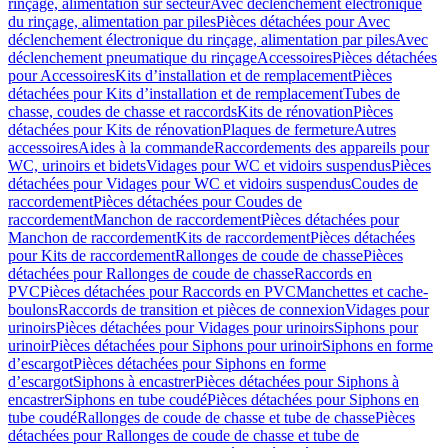
rinçage, alimentation sur secteur
Avec déclenchement électronique
du rinçage, alimentation par piles
Pièces détachées pour Avec
déclenchement électronique du rinçage, alimentation par piles
Avec
déclenchement pneumatique du rinçage
Accessoires
Pièces détachées
pour Accessoires
Kits d’installation et de remplacement
Pièces
détachées pour Kits d’installation et de remplacement
Tubes de
chasse, coudes de chasse et raccords
Kits de rénovation
Pièces
détachées pour Kits de rénovation
Plaques de fermeture
Autres
accessoires
Aides à la commande
Raccordements des appareils pour
WC, urinoirs et bidets
Vidages pour WC et vidoirs suspendus
Pièces
détachées pour Vidages pour WC et vidoirs suspendus
Coudes de
raccordement
Pièces détachées pour Coudes de
raccordement
Manchon de raccordement
Pièces détachées pour
Manchon de raccordement
Kits de raccordement
Pièces détachées
pour Kits de raccordement
Rallonges de coude de chasse
Pièces
détachées pour Rallonges de coude de chasse
Raccords en
PVC
Pièces détachées pour Raccords en PVC
Manchettes et cache-
boulons
Raccords de transition et pièces de connexion
Vidages pour
urinoirs
Pièces détachées pour Vidages pour urinoirs
Siphons pour
urinoir
Pièces détachées pour Siphons pour urinoir
Siphons en forme
d’escargot
Pièces détachées pour Siphons en forme
d’escargot
Siphons à encastrer
Pièces détachées pour Siphons à
encastrer
Siphons en tube coudé
Pièces détachées pour Siphons en
tube coudé
Rallonges de coude de chasse et tube de chasse
Pièces
détachées pour Rallonges de coude de chasse et tube de