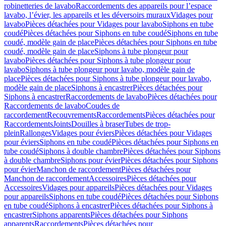
robinetteries de lavabo
Raccordements des appareils pour l’espace
lavabo, l’évier, les appareils et les déversoirs muraux
Vidages pour
lavabo
Pièces détachées pour Vidages pour lavabo
Siphons en tube
coudé
Pièces détachées pour Siphons en tube coudé
Siphons en tube
coudé, modèle gain de place
Pièces détachées pour Siphons en tube
coudé, modèle gain de place
Siphons à tube plongeur pour
lavabo
Pièces détachées pour Siphons à tube plongeur pour
lavabo
Siphons à tube plongeur pour lavabo, modèle gain de
place
Pièces détachées pour Siphons à tube plongeur pour lavabo,
modèle gain de place
Siphons à encastrer
Pièces détachées pour
Siphons à encastrer
Raccordements de lavabo
Pièces détachées pour
Raccordements de lavabo
Coudes de
raccordement
Recouvrements
Raccordements
Pièces détachées pour
Raccordements
Joints
Douilles à braser
Tubes de trop-
plein
Rallonges
Vidages pour éviers
Pièces détachées pour Vidages
pour éviers
Siphons en tube coudé
Pièces détachées pour Siphons en
tube coudé
Siphons à double chambre
Pièces détachées pour Siphons
à double chambre
Siphons pour évier
Pièces détachées pour Siphons
pour évier
Manchon de raccordement
Pièces détachées pour
Manchon de raccordement
Accessoires
Pièces détachées pour
Accessoires
Vidages pour appareils
Pièces détachées pour Vidages
pour appareils
Siphons en tube coudé
Pièces détachées pour Siphons
en tube coudé
Siphons à encastrer
Pièces détachées pour Siphons à
encastrer
Siphons apparents
Pièces détachées pour Siphons
apparents
Raccordements
Pièces détachées pour