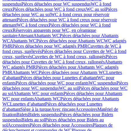
suspendus
Pièces détachées pour WC suspendus
WC à fond
creux
Pièces détachées pour WC à fond creux
WC au sol
Pièces
détachées pour WC au sol
WC à fond creux pour réservoir
attenant
Pièces détachées pour WC à fond creux pour réservoir
attenant
WC à fond creux
Pièces détachées pour WC à fond
creux
Réservoirs apparents pour WC, en céramique
sanitaire
Attenant
Abattants WC
Pièces détachées pour Abattants
WC
Abattants WC
Pièces détachées pour Abattants WC
WC adaptés
PMR
Pièces détachées pour WC adaptés PMR
Cuvettes de WC à
fond creux, surélevés
Pièces détachées pour Cuvettes de WC à fond
creux, surélevés
Cuvettes de WC à fond creux, rallongés
Pièces
détachées pour Cuvettes de WC à fond creux, rallongés
Abattants
WC adaptés PMR
Pièces détachées pour Abattants WC adaptés
PMR
Abattants WC
Pièces détachées pour Abattants WC
Lunettes
d’abattant
Pièces détachées pour Lunettes d’abattant
WC pour
enfants
Pièces détachées pour WC pour enfants
WC suspendus
Pièces
détachées pour WC suspendus
WC au sol
Pièces détachées pour WC
au sol
Abattants WC pour enfants
Pièces détachées pour Abattants
WC pour enfants
Abattants WC
Pièces détachées pour Abattants
WC
Lunettes d’abattant
Pièces détachées pour Lunettes
d’abattant
Siège à la turque
Avec rinçage
Accessoires
Matériel de
fixation
Bidets
Bidets suspendus
Pièces détachées pour Bidets
suspendus
Bidets au sol
Pièces détachées pour Bidets au
sol
Accessoires
Pièces détachées pour Accessoires
Plaques de
déclenchement et commandes de WC
Plaques de