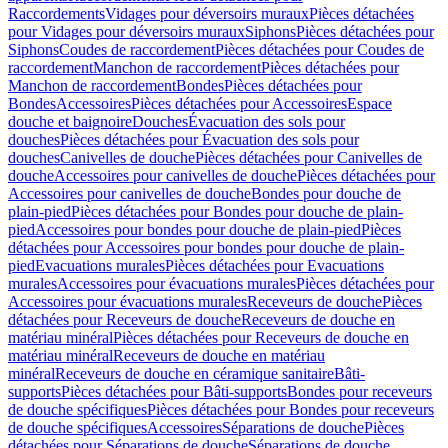
Raccordements
Vidages pour déversoirs muraux
Pièces détachées
pour Vidages pour déversoirs muraux
Siphons
Pièces détachées pour
Siphons
Coudes de raccordement
Pièces détachées pour Coudes de
raccordement
Manchon de raccordement
Pièces détachées pour
Manchon de raccordement
Bondes
Pièces détachées pour
Bondes
Accessoires
Pièces détachées pour Accessoires
Espace
douche et baignoire
Douches
Évacuation des sols pour
douches
Pièces détachées pour Évacuation des sols pour
douches
Canivelles de douche
Pièces détachées pour Canivelles de
douche
Accessoires pour canivelles de douche
Pièces détachées pour
Accessoires pour canivelles de douche
Bondes pour douche de
plain-pied
Pièces détachées pour Bondes pour douche de plain-
pied
Accessoires pour bondes pour douche de plain-pied
Pièces
détachées pour Accessoires pour bondes pour douche de plain-
pied
Evacuations murales
Pièces détachées pour Evacuations
murales
Accessoires pour évacuations murales
Pièces détachées pour
Accessoires pour évacuations murales
Receveurs de douche
Pièces
détachées pour Receveurs de douche
Receveurs de douche en
matériau minéral
Pièces détachées pour Receveurs de douche en
matériau minéral
Receveurs de douche en matériau
minéral
Receveurs de douche en céramique sanitaire
Bâti-
supports
Pièces détachées pour Bâti-supports
Bondes pour receveurs
de douche spécifiques
Pièces détachées pour Bondes pour receveurs
de douche spécifiques
Accessoires
Séparations de douche
Pièces
détachées pour Séparations de douche
Séparations de douche