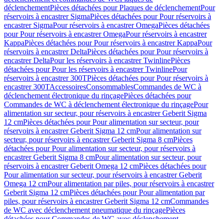
déclenchement
Pièces détachées pour Plaques de déclenchement
Pour
réservoirs à encastrer Sigma
Pièces détachées pour Pour réservoirs à
encastrer Sigma
Pour réservoirs à encastrer Omega
Pièces détachées
pour Pour réservoirs à encastrer Omega
Pour réservoirs à encastrer
Kappa
Pièces détachées pour Pour réservoirs à encastrer Kappa
Pour
réservoirs à encastrer Delta
Pièces détachées pour Pour réservoirs à
encastrer Delta
Pour les réservoirs à encastrer Twinline
Pièces
détachées pour Pour les réservoirs à encastrer Twinline
Pour
réservoirs à encastrer 300T
Pièces détachées pour Pour réservoirs à
encastrer 300T
Accessoires
Consommables
Commandes de WC à
déclenchement électronique du rinçage
Pièces détachées pour
Commandes de WC à déclenchement électronique du rinçage
Pour
alimentation sur secteur, pour réservoirs à encastrer Geberit Sigma
12 cm
Pièces détachées pour Pour alimentation sur secteur, pour
réservoirs à encastrer Geberit Sigma 12 cm
Pour alimentation sur
secteur, pour réservoirs à encastrer Geberit Sigma 8 cm
Pièces
détachées pour Pour alimentation sur secteur, pour réservoirs à
encastrer Geberit Sigma 8 cm
Pour alimentation sur secteur, pour
réservoirs à encastrer Geberit Omega 12 cm
Pièces détachées pour
Pour alimentation sur secteur, pour réservoirs à encastrer Geberit
Omega 12 cm
Pour alimentation par piles, pour réservoirs à encastrer
Geberit Sigma 12 cm
Pièces détachées pour Pour alimentation par
piles, pour réservoirs à encastrer Geberit Sigma 12 cm
Commandes
de WC avec déclenchement pneumatique du rinçage
Pièces
détachées pour Commandes de WC avec déclenchement