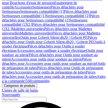
pour Bouchons d'essai de pression
Equipement de
contrôle
Accessoires
Sertisseuses
Pièces détachées pour
Sertisseuses
Sertisseuses compatibilité [1]
Pièces détachées pour
Sertisseuses compatibilité [1]
Sertisseuses compatibilité [2]
Pièces
détachées pour Sertisseuses compatibilité [2]
Sertisseuses
compatibilité [2XL]
Pièces détachées pour Sertisseuses compatibilité
[2XL]
Mallettes universelles
Pièces détachées pour Mallettes
universelles
Mallettes universelles
Pièces détachées pour Mallettes
universelles
Outils pour Geberit Silent-db20 / Geberit PE
Pièces
détachées pour Outils pour Geberit Silent-db20 / Geberit PE
Outils à
souder électrique
Pièces détachées pour Outils à souder
électrique
Accessoires pour outillage à souder électrique
Outils pour
soudure au miroir
Pièces détachées pour Outils pour soudure au
miroir
Accessoires pour outils pour soudure au miroir
Pièces
détachées pour Accessoires pour outils pour soudure au miroir
Outils
de préparation de tubes
Pièces détachées pour Outils de préparation
de tubes
Accessoires pour outils de préparation de tubes
Pièces
détachées pour Accessoires pour outils de préparation de tubes
Aides
à la commande
Télécommandes
Catégories de produits
Lignes de salle de bains
Nouveautés