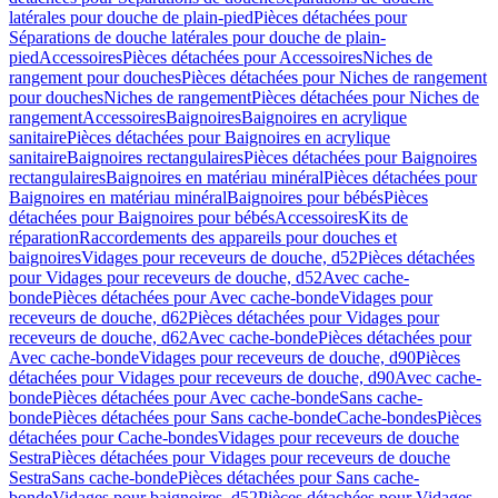
latérales pour douche de plain-pied
Pièces détachées pour
Séparations de douche latérales pour douche de plain-
pied
Accessoires
Pièces détachées pour Accessoires
Niches de
rangement pour douches
Pièces détachées pour Niches de rangement
pour douches
Niches de rangement
Pièces détachées pour Niches de
rangement
Accessoires
Baignoires
Baignoires en acrylique
sanitaire
Pièces détachées pour Baignoires en acrylique
sanitaire
Baignoires rectangulaires
Pièces détachées pour Baignoires
rectangulaires
Baignoires en matériau minéral
Pièces détachées pour
Baignoires en matériau minéral
Baignoires pour bébés
Pièces
détachées pour Baignoires pour bébés
Accessoires
Kits de
réparation
Raccordements des appareils pour douches et
baignoires
Vidages pour receveurs de douche, d52
Pièces détachées
pour Vidages pour receveurs de douche, d52
Avec cache-
bonde
Pièces détachées pour Avec cache-bonde
Vidages pour
receveurs de douche, d62
Pièces détachées pour Vidages pour
receveurs de douche, d62
Avec cache-bonde
Pièces détachées pour
Avec cache-bonde
Vidages pour receveurs de douche, d90
Pièces
détachées pour Vidages pour receveurs de douche, d90
Avec cache-
bonde
Pièces détachées pour Avec cache-bonde
Sans cache-
bonde
Pièces détachées pour Sans cache-bonde
Cache-bondes
Pièces
détachées pour Cache-bondes
Vidages pour receveurs de douche
Sestra
Pièces détachées pour Vidages pour receveurs de douche
Sestra
Sans cache-bonde
Pièces détachées pour Sans cache-
bonde
Vidages pour baignoires, d52
Pièces détachées pour Vidages