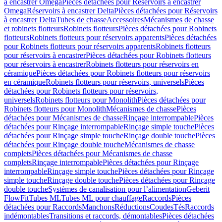
à encastrer Omega
Pièces détachées pour Réservoirs à encastrer
Omega
Réservoirs à encastrer Delta
Pièces détachées pour Réservoirs
à encastrer Delta
Tubes de chasse
Accessoires
Mécanismes de chasse
et robinets flotteurs
Robinets flotteurs
Pièces détachées pour Robinets
flotteurs
Robinets flotteurs pour réservoirs apparents
Pièces détachées
pour Robinets flotteurs pour réservoirs apparents
Robinets flotteurs
pour réservoirs à encastrer
Pièces détachées pour Robinets flotteurs
pour réservoirs à encastrer
Robinets flotteurs pour réservoirs en
céramique
Pièces détachées pour Robinets flotteurs pour réservoirs
en céramique
Robinets flotteurs pour réservoirs, universels
Pièces
détachées pour Robinets flotteurs pour réservoirs,
universels
Robinets flotteurs pour Monolith
Pièces détachées pour
Robinets flotteurs pour Monolith
Mécanismes de chasse
Pièces
détachées pour Mécanismes de chasse
Rinçage interrompable
Pièces
détachées pour Rinçage interrompable
Rinçage simple touche
Pièces
détachées pour Rinçage simple touche
Rinçage double touche
Pièces
détachées pour Rinçage double touche
Mécanismes de chasse
complets
Pièces détachées pour Mécanismes de chasse
complets
Rinçage interrompable
Pièces détachées pour Rinçage
interrompable
Rinçage simple touche
Pièces détachées pour Rinçage
simple touche
Rinçage double touche
Pièces détachées pour Rinçage
double touche
Systèmes de canalisation pour l’alimentation
Geberit
FlowFit
Tubes ML
Tubes ML pour chauffage
Raccords
Pièces
détachées pour Raccords
Manchons
Réductions
Coudes
Tés
Raccords
indémontables
Transitions et raccords, démontables
Pièces détachées