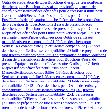
Outils de préparation de tubes
Bouchons d’essai de pression
Pièces
détachées pour Bouchons d’essai de pression
Équipements de
contrôle
Accessoires
Pièces détachées pour Accessoires
Outils pour
Geberit PushFit
Pièces détachées pour Outils pour Geberit
PushFit
Outils de préparation de tubes
Pièces détachées pour Outils
de préparation de tubes
Bouchons d'essai de pression
Pièces
détachées pour Bouchons d'essai de pression
Outils pour Geberit
Mepla
Pièces détachées pour Outils pour Geberit Mepla
Outils de
sertissage manuel
Pièces détachées pour Outils de sertissage
manuel
Sertisseuses compatibilité [1]
Pièces détachées pour
Sertisseuses compatibilité [1]
Sertisseuses compatibilité [2]
Pièces
détachées pour Sertisseuses compatibilité [2]
Outils de préparation de
tubes
Pièces détachées pour Outils de préparation de tubes
Bouchons
d'essai de pression
Pièces détachées pour Bouchons d'essai de
pression
Équipement de contrôle
Accessoires
Outils pour Geberit
Mapress
Pièces détachées pour Outils pour Geberit
Mapress
Sertisseuses compatibilité [1]
Pièces détachées pour
Sertisseuses compatibilité [1]
Sertisseuses compatibilité [2]
Pièces
détachées pour Sertisseuses compatibilité [2]
Outils de sertissage
compatibilité [1] / [2]
Pièces détachées pour Outils de sertissage
compatibilité [1] / [2]
Sertisseuses compatibilité [2XL]
Pièces
détachées pour Sertisseuses compatibilité [2XL]
Sertisseuses
compatibilité [3]
Pièces détachées pour Sertisseuses compatibilité
[3]
Outils de préparation de tubes
Pièces détachées pour Outils de
préparation de tubes
Bouchons d'essai de pression
Pièces détachées