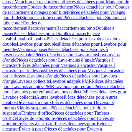
chasse
Manchon de raccordement
Pièces détachées pour Manchon de
raccordement
Coudes de raccordement
Pièces détachées pour Coudes
de raccordement
Vidages pour bidet
Pièces détachées pour Vidages
pour bidet
Siphons en tube coudé
Pièces détachées pour Siphons en
tube coudé
Coudes de
raccordement
Recouvrements
Raccordements
Joints
Douilles à
braser
Pièces détachées pour Douilles à braser
Espace
lavabo
Lavabos
Lavabos
Pièces détachées pour Lavabos
Lavabos
doubles
Lavabos pour meubles
Pièces détachées pour Lavabos pour
meubles
Vasques à poser
Pièces détachées pour Vasques à
poser
Lave-mains
Pièces détachées pour Lave-mains
Lave-mains
d’angle
Pièces détachées pour Lave-mains d’angle
Vasques à
encastrer
Pièces détachées pour Vasques à encastrer
Vasques à
encastrer par le dessous
Pièces détachées pour Vasques à encastrer
par le dessous
Lavabos d’angle
Pièces détachées pour Lavabos
d’angle
Lavabos collectifs
Lavabos adaptés PMR
Pièces détachées
pour Lavabos adaptés PMR
Lavabos pour enfants
Pièces détachées
pour Lavabos pour enfants
Lavabos collectifs
Pièces détachées pour
Lavabos collectifs
Autres lavabos
Pièces détachées pour Autres
lavabos
Déversoirs muraux
Pièces détachées pour Déversoirs
muraux
Vidoirs suspendus
Pièces détachées pour Vidoirs
suspendus
Timbres dʼoffice
Pièces détachées pour Timbres
dʼoffice
Cuves de laboratoire
Pièces détachées pour Cuves de
laboratoire
Éviers à encastrer
Pièces détachées pour Éviers à
encastrer
Éviers à poser
Pièces détachées pour Éviers à