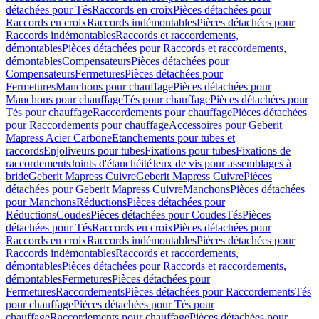
détachées pour Tés
Raccords en croix
Pièces détachées pour
Raccords en croix
Raccords indémontables
Pièces détachées pour
Raccords indémontables
Raccords et raccordements,
démontables
Pièces détachées pour Raccords et raccordements,
démontables
Compensateurs
Pièces détachées pour
Compensateurs
Fermetures
Pièces détachées pour
Fermetures
Manchons pour chauffage
Pièces détachées pour
Manchons pour chauffage
Tés pour chauffage
Pièces détachées pour
Tés pour chauffage
Raccordements pour chauffage
Pièces détachées
pour Raccordements pour chauffage
Accessoires pour Geberit
Mapress Acier Carbone
Etanchements pour tubes et
raccords
Enjoliveurs pour tubes
Fixations pour tubes
Fixations de
raccordements
Joints d'étanchéité
Jeux de vis pour assemblages à
bride
Geberit Mapress Cuivre
Geberit Mapress Cuivre
Pièces
détachées pour Geberit Mapress Cuivre
Manchons
Pièces détachées
pour Manchons
Réductions
Pièces détachées pour
Réductions
Coudes
Pièces détachées pour Coudes
Tés
Pièces
détachées pour Tés
Raccords en croix
Pièces détachées pour
Raccords en croix
Raccords indémontables
Pièces détachées pour
Raccords indémontables
Raccords et raccordements,
démontables
Pièces détachées pour Raccords et raccordements,
démontables
Fermetures
Pièces détachées pour
Fermetures
Raccordements
Pièces détachées pour Raccordements
Tés
pour chauffage
Pièces détachées pour Tés pour
chauffage
Raccordements pour chauffage
Pièces détachées pour