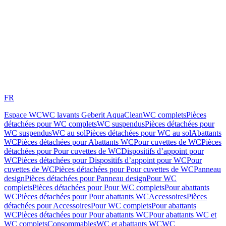
FR
Espace WC
WC lavants Geberit AquaClean
WC complets
Pièces
détachées pour WC complets
WC suspendus
Pièces détachées pour
WC suspendus
WC au sol
Pièces détachées pour WC au sol
Abattants
WC
Pièces détachées pour Abattants WC
Pour cuvettes de WC
Pièces
détachées pour Pour cuvettes de WC
Dispositifs d’appoint pour
WC
Pièces détachées pour Dispositifs d’appoint pour WC
Pour
cuvettes de WC
Pièces détachées pour Pour cuvettes de WC
Panneau
design
Pièces détachées pour Panneau design
Pour WC
complets
Pièces détachées pour Pour WC complets
Pour abattants
WC
Pièces détachées pour Pour abattants WC
Accessoires
Pièces
détachées pour Accessoires
Pour WC complets
Pour abattants
WC
Pièces détachées pour Pour abattants WC
Pour abattants WC et
WC complets
Consommables
WC et abattants WC
WC