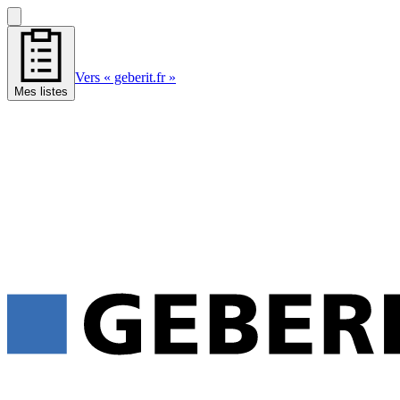
Vers « geberit.fr »
Mes listes