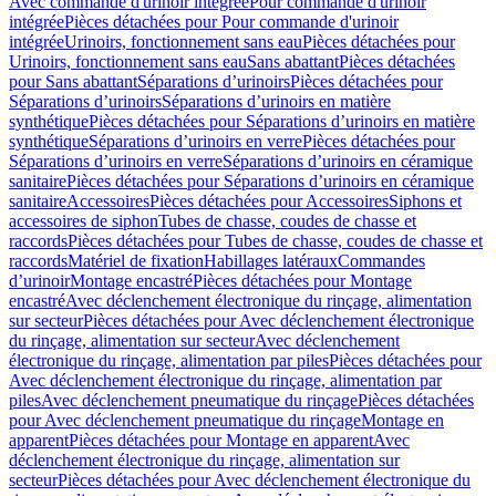
Avec commande d'urinoir intégrée
Pour commande d'urinoir
intégrée
Pièces détachées pour Pour commande d'urinoir
intégrée
Urinoirs, fonctionnement sans eau
Pièces détachées pour
Urinoirs, fonctionnement sans eau
Sans abattant
Pièces détachées
pour Sans abattant
Séparations d’urinoirs
Pièces détachées pour
Séparations d’urinoirs
Séparations d’urinoirs en matière
synthétique
Pièces détachées pour Séparations d’urinoirs en matière
synthétique
Séparations d’urinoirs en verre
Pièces détachées pour
Séparations d’urinoirs en verre
Séparations d’urinoirs en céramique
sanitaire
Pièces détachées pour Séparations d’urinoirs en céramique
sanitaire
Accessoires
Pièces détachées pour Accessoires
Siphons et
accessoires de siphon
Tubes de chasse, coudes de chasse et
raccords
Pièces détachées pour Tubes de chasse, coudes de chasse et
raccords
Matériel de fixation
Habillages latéraux
Commandes
dʼurinoir
Montage encastré
Pièces détachées pour Montage
encastré
Avec déclenchement électronique du rinçage, alimentation
sur secteur
Pièces détachées pour Avec déclenchement électronique
du rinçage, alimentation sur secteur
Avec déclenchement
électronique du rinçage, alimentation par piles
Pièces détachées pour
Avec déclenchement électronique du rinçage, alimentation par
piles
Avec déclenchement pneumatique du rinçage
Pièces détachées
pour Avec déclenchement pneumatique du rinçage
Montage en
apparent
Pièces détachées pour Montage en apparent
Avec
déclenchement électronique du rinçage, alimentation sur
secteur
Pièces détachées pour Avec déclenchement électronique du