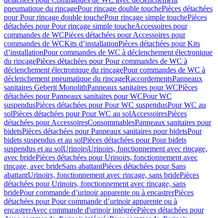
pneumatique du rinçage
Pour rinçage double touche
Pièces détachées
pour Pour rinçage double touche
Pour rinçage simple touche
Pièces
détachées pour Pour rinçage simple touche
Accessoires pour
commandes de WC
Pièces détachées pour Accessoires pour
commandes de WC
Kits d’installation
Pièces détachées pour Kits
d’installation
Pour commandes de WC à déclenchement électronique
du rinçage
Pièces détachées pour Pour commandes de WC à
déclenchement électronique du rinçage
Pour commandes de WC à
déclenchement pneumatique du rinçage
Raccordements
Panneaux
sanitaires Geberit Monolith
Panneaux sanitaires pour WC
Pièces
détachées pour Panneaux sanitaires pour WC
Pour WC
suspendus
Pièces détachées pour Pour WC suspendus
Pour WC au
sol
Pièces détachées pour Pour WC au sol
Accessoires
Pièces
détachées pour Accessoires
Consommables
Panneaux sanitaires pour
bidets
Pièces détachées pour Panneaux sanitaires pour bidets
Pour
bidets suspendus et au sol
Pièces détachées pour Pour bidets
suspendus et au sol
Urinoirs
Urinoirs, fonctionnement avec rinçage,
avec bride
Pièces détachées pour Urinoirs, fonctionnement avec
rinçage, avec bride
Sans abattant
Pièces détachées pour Sans
abattant
Urinoirs, fonctionnement avec rinçage, sans bride
Pièces
détachées pour Urinoirs, fonctionnement avec rinçage, sans
bride
Pour commande d’urinoir apparente ou à encastrer
Pièces
détachées pour Pour commande d’urinoir apparente ou à
encastrer
Avec commande d'urinoir intégrée
Pièces détachées pour