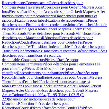
Raccordements
Compensateurs
Pièces détachées pour
Compensateurs
Traversées
Accessoires pour Geberit Mapress Acier
Inox
Pièces détachées pour Accessoires pour Geberit Mapress Acier
Inox
Isolations pour raccordements
Etanchements pour tubes et
raccords
Fixations pour tubes
Fixations de raccordements
Pièces
détachées pour Fixations de raccordements
Joints d'étanchéité
Jeux de
vis pour assemblages à bride
Geberit Mapress Therm
Tubes
Therm
Raccords
Pièces détachées pour Raccords
Manchons
Pièces
détachées pour Manchons
Réductions
Pièces détachées pour
Réductions
Coudes
Pièces détachées pour Coudes
Tés
Pièces
détachées pour Tés
Transitions indémontables
Pièces détachées pour
Transitions indémontables
Transitions et raccords, démontables
Pièces
détachées pour Transitions et raccords,
démontables
Compensateurs
Pièces détachées pour
Compensateurs
Fermetures
Pièces détachées pour Fermetures
Tés
pour chauffage
Pièces détachées pour Tés pour
chauffage
Raccordements pour chauffage
Pièces détachées pour
Raccordements pour chauffage
Accessoires pour Geberit Mapress
Therm
Joints d’étanchéité
Packs de vis pour assemblages à
bride
Fixations pour tubes
Geberit Mapress Acier Carbone
Geberit
Mapress Acier Carbone
Pièces détachées pour Geberit Mapress
Acier Carbone
Tubes 1.0034 (E 195)
Tubes 1.0215 (E
220)
Mamelons
Manchons
Pièces détachées pour
Manchons
Réductions
Pièces détachées pour
Réductions
Coudes
Pièces détachées pour Coudes
Tés
Pièces