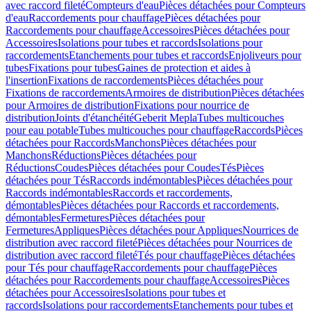
avec raccord fileté
Compteurs d'eau
Pièces détachées pour Compteurs
d'eau
Raccordements pour chauffage
Pièces détachées pour
Raccordements pour chauffage
Accessoires
Pièces détachées pour
Accessoires
Isolations pour tubes et raccords
Isolations pour
raccordements
Etanchements pour tubes et raccords
Enjoliveurs pour
tubes
Fixations pour tubes
Gaines de protection et aides à
l'insertion
Fixations de raccordements
Pièces détachées pour
Fixations de raccordements
Armoires de distribution
Pièces détachées
pour Armoires de distribution
Fixations pour nourrice de
distribution
Joints d'étanchéité
Geberit Mepla
Tubes multicouches
pour eau potable
Tubes multicouches pour chauffage
Raccords
Pièces
détachées pour Raccords
Manchons
Pièces détachées pour
Manchons
Réductions
Pièces détachées pour
Réductions
Coudes
Pièces détachées pour Coudes
Tés
Pièces
détachées pour Tés
Raccords indémontables
Pièces détachées pour
Raccords indémontables
Raccords et raccordements,
démontables
Pièces détachées pour Raccords et raccordements,
démontables
Fermetures
Pièces détachées pour
Fermetures
Appliques
Pièces détachées pour Appliques
Nourrices de
distribution avec raccord fileté
Pièces détachées pour Nourrices de
distribution avec raccord fileté
Tés pour chauffage
Pièces détachées
pour Tés pour chauffage
Raccordements pour chauffage
Pièces
détachées pour Raccordements pour chauffage
Accessoires
Pièces
détachées pour Accessoires
Isolations pour tubes et
raccords
Isolations pour raccordements
Etanchements pour tubes et