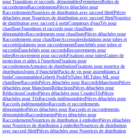
pour Transitions et raccords, démontables
Fermetures
Boîtes de
raccordement
Raccordements
Pièces détachées pour
Raccordements
Nourrices de distribution avec raccord fileté
Pièces
détachées pour Nourrices de distribution avec raccord fileté
Nourrice
de distribution avec raccord à sertir
Compteurs d'eau
Tés pour
chauffage
Transitions et raccords pour chauffage,
démontables
Raccordements pour chauffage
Pièces détachées pour
Raccordements pour chauffage
Accessoires
Isolations pour tubes et
raccords
Isolations pour raccordements
Étanchéités pour tubes et
raccords
Étanchéités pour raccords
Recouvrements pour
tubes
Recouvrement pour raccords
Fixations pour tubes
Gaines de
protection et aides à l'insertion
Fixations pour
raccordements
Armoires de distribution
Fixations pour nourrice de
distribution
Joints d’étanchéité
Packs de vis pour assemblages à
bride
Consommables
Geberit PushFit
Tubes ML
Tubes ML pour
chauffage
Raccords
Pièces détachées pour Raccords
Manchons
Pièces
détachées pour Manchons
Réductions
Pièces détachées pour
Réductions
Coudes
Pièces détachées pour Coudes
Tés
Pièces
détachées pour Tés
Raccords indémontables
Pièces détachées pour
Raccords indémontables
Raccords et raccordements,
démontables
Pièces détachées pour Raccords et raccordements,
démontables
Raccordements
Pièces détachées pour
Raccordements
Nourrices de distribution à emboîter
Pièces détachées
pour Nourrices de distribution à emboîter
Nourrices de distribution
avec raccord fileté
Pièces détachées pour Nourrices de distribution