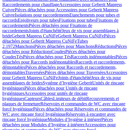
Raccordements pour chauffage
Accessoires pour Geberit Mapress
Cuivre
Pièces détachées pour Accessoires pour Geberit Mapress
Cuivre
Isolations pour raccordements
Etanchements pour tubes et
raccords
Enjoliveurs pour tubes
Fixations pour tubes
Fixations de
raccordements
Pièces détachées pour Fixations de
raccordements
Joints d'étanchéité
Jeux de vis pour assemblages à
bride
Geberit Mapress CuNiFe
Geberit Mapress CuNiFe
Pièces
détachées pour Geberit Mapress CuNiFe
Tubes
2.1972
Manchons
Pièces détachées pour Manchons
Réductions
Pièces
détachées pour Réductions
Coudes
Pièces détachées pour
Coudes
Tés
Pièces détachées pour Tés
Raccords indémontables
Pièces
détachées pour Raccords indémontables
Raccords et raccordements,
démontables
Pièces détachées pour Raccords et raccordements,
démontables
Traversées
Pièces détachées pour Traversées
Accessoires
pour Geberit Mapress CuNiFe
Joints d'étanchéité
Jeux de vis pour
assemblages de brides
Système d’hygiène Geberit
Unités de rinçage
hygiéniques
Pièces détachées pour Unités de rinçage
hygiéniques
Accessoires pour unités de rinçage
hygiéniques
Capteurs
Câbles
Limiteurs de débit
Recouvrements et
plaques de fermeture
Réservoirs et commandes de WC avec rinçage
forcé hygiénique
Pièces détachées pour Réservoirs et commandes de
WC avec rinçage forcé hygiénique
Réservoirs à encastrer avec
rinçage forcé hygiénique
Modules d’hygiène à intégrer
Pièces
détachées pour Modules d’hygiène à intégrer
Accessoires pour
réservoirs et commandes de WC avec rinçage forcé