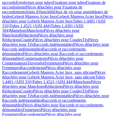
raccords
Enjoliveurs pour tubes
Fixations pour tubes
Fixations de
raccordements
Pièces détachées pour Fixations de
raccordements
Joints d'étanchéité
Jeux de vis pour assemblages de
brides
Geberit Mapress Acier Inox
Geberit Mapress Acier Inox
Pièces
détachées pour Geberit Mapress Acier Inox
Tubes 1.4401 (AISI
316)
Tubes 1.4521 (AISI 444)
Tubes 1.4301 (AISI
304)
Mamelons
Manchons
Pièces détachées pour
Manchons
Réductions
Pièces détachées pour
Réductions
Coudes
Pièces détachées pour Coudes
Tés
Pièces
détachées pour Tés
Raccords indémontables
Pièces détachées pour
Raccords indémontables
Raccords et raccordements,
démontables
Pièces détachées pour Raccords et raccordements,
démontables
Compensateurs
Pièces détachées pour
Compensateurs
Traversées
Fermetures
Pièces détachées pour
Fermetures
Raccordements
Pièces détachées pour
Raccordements
Geberit Mapress Acier Inox, sans silicone
Pièces
détachées pour Geberit Mapress Acier Inox, sans silicone
Tubes
1.4401 (AISI 316)
Tubes 1.4521 (AISI 444)
Manchons
Pièces
détachées pour Manchons
Réductions
Pièces détachées pour
Réductions
Coudes
Pièces détachées pour Coudes
Tés
Pièces
détachées pour Tés
Raccords indémontables
Pièces détachées pour
Raccords indémontables
Raccords et raccordements,
démontables
Pièces détachées pour Raccords et raccordements,
démontables
Fermetures
Pièces détachées pour
Fermetures
Raccordements
Pièces détachées pour