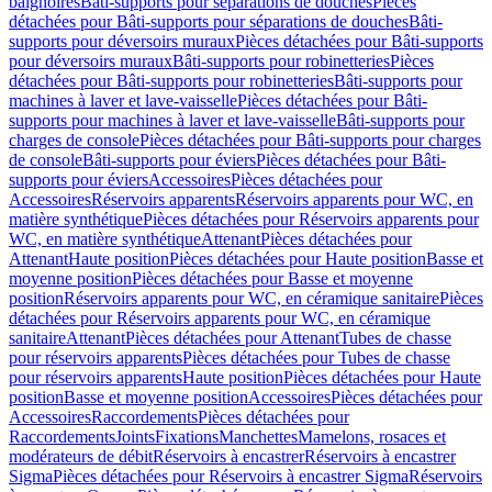
baignoires
Bâti-supports pour séparations de douches
Pièces
détachées pour Bâti-supports pour séparations de douches
Bâti-
supports pour déversoirs muraux
Pièces détachées pour Bâti-supports
pour déversoirs muraux
Bâti-supports pour robinetteries
Pièces
détachées pour Bâti-supports pour robinetteries
Bâti-supports pour
machines à laver et lave-vaisselle
Pièces détachées pour Bâti-
supports pour machines à laver et lave-vaisselle
Bâti-supports pour
charges de console
Pièces détachées pour Bâti-supports pour charges
de console
Bâti-supports pour éviers
Pièces détachées pour Bâti-
supports pour éviers
Accessoires
Pièces détachées pour
Accessoires
Réservoirs apparents
Réservoirs apparents pour WC, en
matière synthétique
Pièces détachées pour Réservoirs apparents pour
WC, en matière synthétique
Attenant
Pièces détachées pour
Attenant
Haute position
Pièces détachées pour Haute position
Basse et
moyenne position
Pièces détachées pour Basse et moyenne
position
Réservoirs apparents pour WC, en céramique sanitaire
Pièces
détachées pour Réservoirs apparents pour WC, en céramique
sanitaire
Attenant
Pièces détachées pour Attenant
Tubes de chasse
pour réservoirs apparents
Pièces détachées pour Tubes de chasse
pour réservoirs apparents
Haute position
Pièces détachées pour Haute
position
Basse et moyenne position
Accessoires
Pièces détachées pour
Accessoires
Raccordements
Pièces détachées pour
Raccordements
Joints
Fixations
Manchettes
Mamelons, rosaces et
modérateurs de débit
Réservoirs à encastrer
Réservoirs à encastrer
Sigma
Pièces détachées pour Réservoirs à encastrer Sigma
Réservoirs