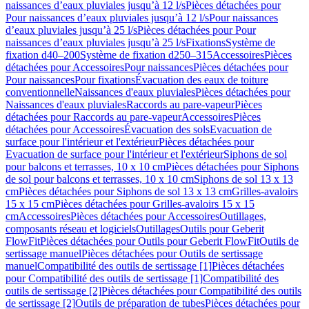
naissances d’eaux pluviales jusqu’à 12 l/s
Pièces détachées pour
Pour naissances d’eaux pluviales jusqu’à 12 l/s
Pour naissances
d’eaux pluviales jusqu’à 25 l/s
Pièces détachées pour Pour
naissances d’eaux pluviales jusqu’à 25 l/s
Fixations
Système de
fixation d40–200
Système de fixation d250–315
Accessoires
Pièces
détachées pour Accessoires
Pour naissances
Pièces détachées pour
Pour naissances
Pour fixations
Évacuation des eaux de toiture
conventionnelle
Naissances d'eaux pluviales
Pièces détachées pour
Naissances d'eaux pluviales
Raccords au pare-vapeur
Pièces
détachées pour Raccords au pare-vapeur
Accessoires
Pièces
détachées pour Accessoires
Évacuation des sols
Evacuation de
surface pour l'intérieur et l'extérieur
Pièces détachées pour
Evacuation de surface pour l'intérieur et l'extérieur
Siphons de sol
pour balcons et terrasses, 10 x 10 cm
Pièces détachées pour Siphons
de sol pour balcons et terrasses, 10 x 10 cm
Siphons de sol 13 x 13
cm
Pièces détachées pour Siphons de sol 13 x 13 cm
Grilles-avaloirs
15 x 15 cm
Pièces détachées pour Grilles-avaloirs 15 x 15
cm
Accessoires
Pièces détachées pour Accessoires
Outillages,
composants réseau et logiciels
Outillages
Outils pour Geberit
FlowFit
Pièces détachées pour Outils pour Geberit FlowFit
Outils de
sertissage manuel
Pièces détachées pour Outils de sertissage
manuel
Compatibilité des outils de sertissage [1]
Pièces détachées
pour Compatibilité des outils de sertissage [1]
Compatibilité des
outils de sertissage [2]
Pièces détachées pour Compatibilité des outils
de sertissage [2]
Outils de préparation de tubes
Pièces détachées pour