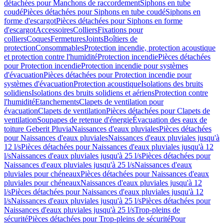
détachées pour Manchons de raccordement
Siphons en tube
coudé
Pièces détachées pour Siphons en tube coudé
Siphons en
forme d'escargot
Pièces détachées pour Siphons en forme
d'escargot
Accessoires
Colliers
Fixations pour
colliers
Coques
Fermetures
Joints
Boîtiers de
protection
Consommables
Protection incendie, protection acoustique
et protection contre l'humidité
Protection incendie
Pièces détachées
pour Protection incendie
Protection incendie pour systèmes
d'évacuation
Pièces détachées pour Protection incendie pour
systèmes d'évacuation
Protection acoustique
Isolations des bruits
solidiens
Isolations des bruits solidiens et aériens
Protection contre
l'humidité
Etanchements
Clapets de ventilation pour
évacuation
Clapets de ventilation
Pièces détachées pour Clapets de
ventilation
Soupapes de retenue d'énergie
Évacuation des eaux de
toiture Geberit Pluvia
Naissances d'eaux pluviales
Pièces détachées
pour Naissances d'eaux pluviales
Naissances d'eaux pluviales jusqu'à
12 l/s
Pièces détachées pour Naissances d'eaux pluviales jusqu'à 12
l/s
Naissances d'eaux pluviales jusqu'à 25 l/s
Pièces détachées pour
Naissances d'eaux pluviales jusqu'à 25 l/s
Naissances d'eaux
pluviales pour chéneaux
Pièces détachées pour Naissances d'eaux
pluviales pour chéneaux
Naissances d'eaux pluviales jusqu'à 12
l/s
Pièces détachées pour Naissances d'eaux pluviales jusqu'à 12
l/s
Naissances d'eaux pluviales jusqu'à 25 l/s
Pièces détachées pour
Naissances d'eaux pluviales jusqu'à 25 l/s
Trop-pleins de
sécurité
Pièces détachées pour Trop-pleins de sécurité
Pour