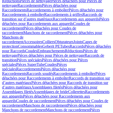
Réductions
Pièces de nettoyage
Pièces détachées pour Pièces de
nettoyage
Raccordements
Pièces détachées pour
Raccordements
Raccordements à emboîter
Pièces détachées pour
Raccordements à emboîter
Raccordements à griffes
Raccords de
transition sur d’autres matériaux
Raccordements aux appareils
Pièces
détachées pour Raccordements aux appareils
Coudes de
raccordement
Pièces détachées pour Coudes de
raccordement
Manchons de raccordement
Pièces détachées pour
Manchons de
raccordement
Accessoires
Colliers
Obturateurs
Joints
Capes de
protection
Consommables
Geberit PE
Tubes
Raccords
Pièces détachées
pour Raccords
Coudes
Embranchements
Réductions
Pièces de
nettoyage
Pièces détachées pour Pièces de nettoyage
Raccords de
transition
Pièces spéciales
Pièces détachées pour Pièces
spéciales
Pièces SuperTube
Coudes
Pièces
spéciales
Raccordements
Pièces détachées pour
Raccordements
Raccords soudés
Raccordements à emboîter
Pièces
détachées pour Raccordements à emboîter
Raccords de transition sur
d’autres matériaux
Pièces détachées pour Raccords de transition sur
d’autres matériaux
Assemblages filetés
Pièces détachées pour
Assemblages filetés
Assemblages de bride
Collerettes
Raccordements
aux appareils
Pièces détachées pour Raccordements aux
appareils
Coudes de raccordement
Pièces détachées pour Coudes de
raccordement
Manchons de raccordement
Pièces détachées pour
Manchons de raccordement
Manchons de raccordement
Pièces