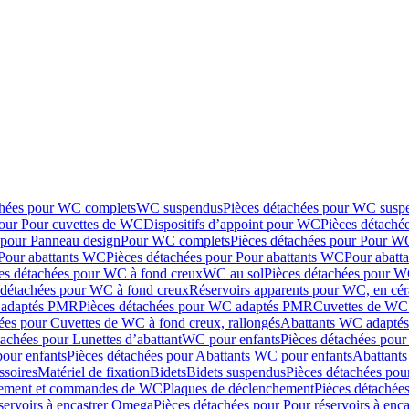
chées pour WC complets
WC suspendus
Pièces détachées pour WC susp
pour Pour cuvettes de WC
Dispositifs d’appoint pour WC
Pièces détaché
 pour Panneau design
Pour WC complets
Pièces détachées pour Pour W
Pour abattants WC
Pièces détachées pour Pour abattants WC
Pour abatt
es détachées pour WC à fond creux
WC au sol
Pièces détachées pour W
 détachées pour WC à fond creux
Réservoirs apparents pour WC, en cér
adaptés PMR
Pièces détachées pour WC adaptés PMR
Cuvettes de WC 
ées pour Cuvettes de WC à fond creux, rallongés
Abattants WC adapt
tachées pour Lunettes d’abattant
WC pour enfants
Pièces détachées pou
our enfants
Pièces détachées pour Abattants WC pour enfants
Abattant
ssoires
Matériel de fixation
Bidets
Bidets suspendus
Pièces détachées pou
hement et commandes de WC
Plaques de déclenchement
Pièces détachée
servoirs à encastrer Omega
Pièces détachées pour Pour réservoirs à enc