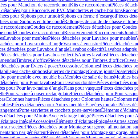
hées pour Manchon de raccordement
Kits de raccordement
Pièces détach
s détachées pour Raccords en PVC
Manchettes et cache-boulons
Raccord
chées pour Siphons pour urinoir
Siphons en forme d’escargot
Pièces dét
chées pour Siphons en tube coudé
Rallonges de coude de chasse et tube 
de raccordement
Coudes de raccordement
Pièces détachées pour Coudes
be coudé
Coudes de raccordement
Recouvrements
Raccordements
Joints
D
es
Lavabos pour meubles
Pièces détachées pour Lavabos pour meubles
V
tachées pour Lave-mains d’angle
Vasques à encastrer
Pièces détachées p
ces détachées pour Lavabos d’angle
Lavabos collectifs
Lavabos adapté
Pièces détachées pour Lavabos collectifs
Autres lavabos
Pièces détachée
uspendus
Timbres dʼoffice
Pièces détachées pour Timbres dʼoffice
Cuves d
 détachées pour Éviers à poser
Accessoires
Colonnes
Pièces détachées p
abillages cache-siphons
Equerres de montage
Couvre-joints
Dosserets
Ki
vabo pour meuble avec meuble bas
Meubles de salle de bains
Meubles bas
 détachées pour Pour lavabos
Pour lavabos doubles
Pièces détachées pou
ées pour Pour lave-mains d’angle
Plans pour vasques
Pièces détachées p
lle
Pour vasque à poser rectangulaire
Pièces détachées pour Pour vasque
bas
Colonnes hautes
Pièces détachées pour Colonnes hautes
Colonnes mi
eubles
Pièces détachées pour Autres meubles
Étagères murales
Pièces dé
 rangement
Porte-serviettes et crochets porte-serviettes
Éléments d’éclaira
es détachées pour Miroirs
Avec éclairage intégré
Pièces détachées pour A
éclairage intégré
Accessoires
Éléments d’éclairage
Poignées
Autres acces
n sur secteur
Pièces détachées pour Montage sur gorge, alimentation sur
mentation par générateur
Pièces détachées pour Montage sur gorge, alim
imentation sur secteur
Pièces détachées pour Montage mural, alimentatio