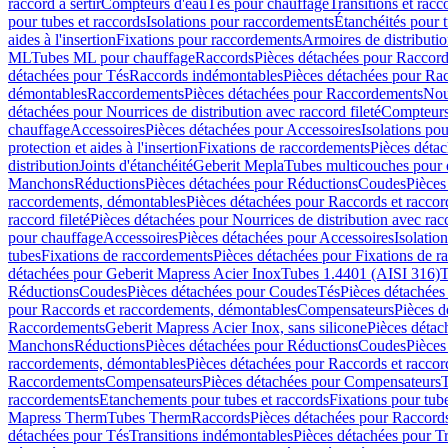
raccord à sertir
Compteurs d'eau
Tés pour chauffage
Transitions et rac
pour tubes et raccords
Isolations pour raccordements
Étanchéités pour t
aides à l'insertion
Fixations pour raccordements
Armoires de distributi
ML
Tubes ML pour chauffage
Raccords
Pièces détachées pour Raccor
détachées pour Tés
Raccords indémontables
Pièces détachées pour Ra
démontables
Raccordements
Pièces détachées pour Raccordements
Nou
détachées pour Nourrices de distribution avec raccord fileté
Compteurs
chauffage
Accessoires
Pièces détachées pour Accessoires
Isolations pou
protection et aides à l'insertion
Fixations de raccordements
Pièces déta
distribution
Joints d'étanchéité
Geberit Mepla
Tubes multicouches pour 
Manchons
Réductions
Pièces détachées pour Réductions
Coudes
Pièces
raccordements, démontables
Pièces détachées pour Raccords et racco
raccord fileté
Pièces détachées pour Nourrices de distribution avec racc
pour chauffage
Accessoires
Pièces détachées pour Accessoires
Isolatio
tubes
Fixations de raccordements
Pièces détachées pour Fixations de 
détachées pour Geberit Mapress Acier Inox
Tubes 1.4401 (AISI 316)
T
Réductions
Coudes
Pièces détachées pour Coudes
Tés
Pièces détachées
pour Raccords et raccordements, démontables
Compensateurs
Pièces 
Raccordements
Geberit Mapress Acier Inox, sans silicone
Pièces détac
Manchons
Réductions
Pièces détachées pour Réductions
Coudes
Pièces
raccordements, démontables
Pièces détachées pour Raccords et racco
Raccordements
Compensateurs
Pièces détachées pour Compensateurs
T
raccordements
Etanchements pour tubes et raccords
Fixations pour tub
Mapress Therm
Tubes Therm
Raccords
Pièces détachées pour Raccord
détachées pour Tés
Transitions indémontables
Pièces détachées pour T