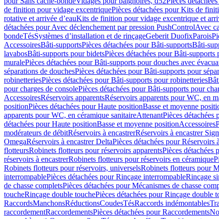
pour Sans cache-bonde
Vidages pour baignoires, d52
Pièces détachées
de finition pour vidage excentrique
Pièces détachées pour Kits de fini
rotative et arrivée d’eau
Kits de finition pour vidage excentrique et arr
détachées pour Avec déclenchement par pression PushControl
Avec c
bonde
Tés
Systèmes d’installation et de rinçage
Geberit Duofix
Parois
Pi
Accessoires
Bâti-supports
Pièces détachées pour Bâti-supports
Bâti-su
lavabos
Bâti-supports pour bidets
Pièces détachées pour Bâti-supports 
murale
Pièces détachées pour Bâti-supports pour douches avec évacua
séparations de douches
Pièces détachées pour Bâti-supports pour sépa
robinetteries
Pièces détachées pour Bâti-supports pour robinetteries
Bât
pour charges de console
Pièces détachées pour Bâti-supports pour cha
Accessoires
Réservoirs apparents
Réservoirs apparents pour WC, en ma
position
Pièces détachées pour Haute position
Basse et moyenne positi
apparents pour WC, en céramique sanitaire
Attenant
Pièces détachées 
détachées pour Haute position
Basse et moyenne position
Accessoires
P
modérateurs de débit
Réservoirs à encastrer
Réservoirs à encastrer Sig
Omega
Réservoirs à encastrer Delta
Pièces détachées pour Réservoirs à
flotteurs
Robinets flotteurs pour réservoirs apparents
Pièces détachées p
réservoirs à encastrer
Robinets flotteurs pour réservoirs en céramique
P
Robinets flotteurs pour réservoirs, universels
Robinets flotteurs pour 
interrompable
Pièces détachées pour Rinçage interrompable
Rinçage s
de chasse complets
Pièces détachées pour Mécanismes de chasse comp
touche
Rinçage double touche
Pièces détachées pour Rinçage double 
Raccords
Manchons
Réductions
Coudes
Tés
Raccords indémontables
Tra
raccordement
Raccordements
Pièces détachées pour Raccordements
Nou