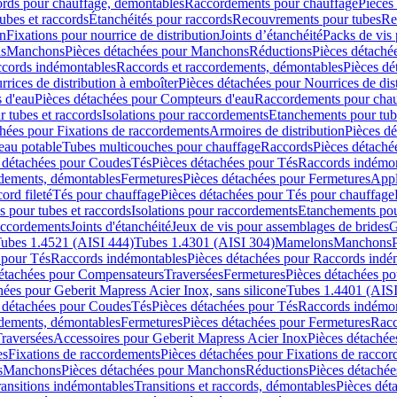
cords pour chauffage, démontables
Raccordements pour chauffage
Pièces
ubes et raccords
Étanchéités pour raccords
Recouvrements pour tubes
Re
on
Fixations pour nourrice de distribution
Joints d’étanchéité
Packs de vis
ds
Manchons
Pièces détachées pour Manchons
Réductions
Pièces détaché
ccords indémontables
Raccords et raccordements, démontables
Pièces dé
rrices de distribution à emboîter
Pièces détachées pour Nourrices de dis
 d'eau
Pièces détachées pour Compteurs d'eau
Raccordements pour chau
r tubes et raccords
Isolations pour raccordements
Etanchements pour tube
chées pour Fixations de raccordements
Armoires de distribution
Pièces dé
eau potable
Tubes multicouches pour chauffage
Raccords
Pièces détaché
 détachées pour Coudes
Tés
Pièces détachées pour Tés
Raccords indémon
rdements, démontables
Fermetures
Pièces détachées pour Fermetures
Appl
ord fileté
Tés pour chauffage
Pièces détachées pour Tés pour chauffage
ns pour tubes et raccords
Isolations pour raccordements
Etanchements pour
raccordements
Joints d'étanchéité
Jeux de vis pour assemblages de brides
G
ubes 1.4521 (AISI 444)
Tubes 1.4301 (AISI 304)
Mamelons
Manchons
 pour Tés
Raccords indémontables
Pièces détachées pour Raccords indé
détachées pour Compensateurs
Traversées
Fermetures
Pièces détachées po
hées pour Geberit Mapress Acier Inox, sans silicone
Tubes 1.4401 (AISI
 détachées pour Coudes
Tés
Pièces détachées pour Tés
Raccords indémon
rdements, démontables
Fermetures
Pièces détachées pour Fermetures
Racc
raversées
Accessoires pour Geberit Mapress Acier Inox
Pièces détachée
es
Fixations de raccordements
Pièces détachées pour Fixations de racco
s
Manchons
Pièces détachées pour Manchons
Réductions
Pièces détachée
ransitions indémontables
Transitions et raccords, démontables
Pièces dét