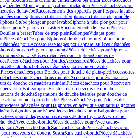
r générateur
Montage mural, robinet mélangeur
Pièces détachées pour
netteries de lavabo
Raccordements des appareils pour l’espace lavabo,
tachées pour Siphons en tube coudé
Siphons en tube coudé, modèle
Siphons à tube plongeur pour lavabo
Siphons à tube plongeur pour
achées pour Siphons à encastrer
Raccordements de lavabo
Pièces
Douilles à braser
Tubes de trop-plein
Rallonges
Vidages pour
re
Pièces détachées pour Siphons à double chambre
Siphons pour
 détachées pour Accessoires
Vidages pour appareils
Pièces détachées
hons à encastrer
Siphons apparents
Pièces détachées pour Siphons
rs muraux
Siphons
Pièces détachées pour Siphons
Coudes de
des
Pièces détachées pour Bondes
Accessoires
Pièces détachées pour
nivelles de douche
Pièces détachées pour Canivelles de
d
Pièces détachées pour Bondes pour douche de plain-pied
Accessoires
 détachées pour Evacuations murales
Accessoires pour évacuations
urs de douche en matériau minéral
Pièces détachées pour Receveurs
achées pour Bâti-supports
Bondes pour receveurs de douche
arations de douche
Séparations de douche latérales pour douche de
hes de rangement pour douches
Pièces détachées pour Niches de
aire
Pièces détachées pour Baignoires en acrylique sanitaire
Baignoires
inéral
Baignoires pour bébés
Pièces détachées pour Baignoires pour
tachées pour Vidages pour receveurs de douche, d52
Avec cache-
che, d62
Avec cache-bonde
Pièces détachées pour Avec cache-
ées pour Avec cache-bonde
Sans cache-bonde
Pièces détachées pour
 pour receveurs de douche Sestra
Sans cache-bonde
Pièces détachées