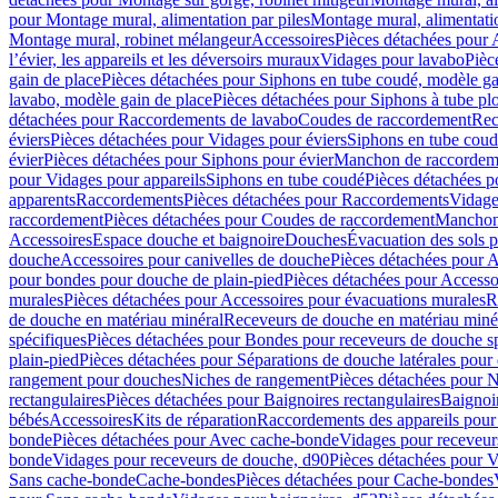
pour Montage mural, alimentation par piles
Montage mural, alimentati
Montage mural, robinet mélangeur
Accessoires
Pièces détachées pour 
l’évier, les appareils et les déversoirs muraux
Vidages pour lavabo
Pièc
gain de place
Pièces détachées pour Siphons en tube coudé, modèle ga
lavabo, modèle gain de place
Pièces détachées pour Siphons à tube pl
détachées pour Raccordements de lavabo
Coudes de raccordement
Rec
éviers
Pièces détachées pour Vidages pour éviers
Siphons en tube cou
évier
Pièces détachées pour Siphons pour évier
Manchon de raccordem
pour Vidages pour appareils
Siphons en tube coudé
Pièces détachées p
apparents
Raccordements
Pièces détachées pour Raccordements
Vidage
raccordement
Pièces détachées pour Coudes de raccordement
Manchon
Accessoires
Espace douche et baignoire
Douches
Évacuation des sols 
douche
Accessoires pour canivelles de douche
Pièces détachées pour A
pour bondes pour douche de plain-pied
Pièces détachées pour Accesso
murales
Pièces détachées pour Accessoires pour évacuations murales
R
de douche en matériau minéral
Receveurs de douche en matériau miné
spécifiques
Pièces détachées pour Bondes pour receveurs de douche s
plain-pied
Pièces détachées pour Séparations de douche latérales pour
rangement pour douches
Niches de rangement
Pièces détachées pour 
rectangulaires
Pièces détachées pour Baignoires rectangulaires
Baignoi
bébés
Accessoires
Kits de réparation
Raccordements des appareils pour 
bonde
Pièces détachées pour Avec cache-bonde
Vidages pour receveur
bonde
Vidages pour receveurs de douche, d90
Pièces détachées pour 
Sans cache-bonde
Cache-bondes
Pièces détachées pour Cache-bondes