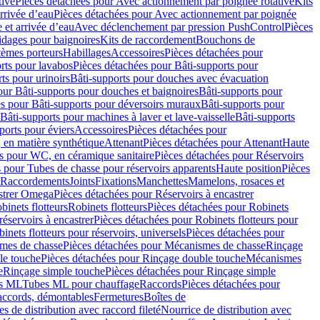
tive
Pièces détachées pour Avec actionnement par poignée rotative
Kits
rrivée d’eau
Pièces détachées pour Avec actionnement par poignée
 et arrivée d’eau
Avec déclenchement par pression PushControl
Pièces
idages pour baignoires
Kits de raccordement
Bouchons de
tèmes porteurs
Habillages
Accessoires
Pièces détachées pour
rts pour lavabos
Pièces détachées pour Bâti-supports pour
ts pour urinoirs
Bâti-supports pour douches avec évacuation
our Bâti-supports pour douches et baignoires
Bâti-supports pour
es pour Bâti-supports pour déversoirs muraux
Bâti-supports pour
Bâti-supports pour machines à laver et lave-vaisselle
Bâti-supports
ports pour éviers
Accessoires
Pièces détachées pour
 en matière synthétique
Attenant
Pièces détachées pour Attenant
Haute
s pour WC, en céramique sanitaire
Pièces détachées pour Réservoirs
 pour Tubes de chasse pour réservoirs apparents
Haute position
Pièces
r Raccordements
Joints
Fixations
Manchettes
Mamelons, rosaces et
astrer Omega
Pièces détachées pour Réservoirs à encastrer
inets flotteurs
Robinets flotteurs
Pièces détachées pour Robinets
réservoirs à encastrer
Pièces détachées pour Robinets flotteurs pour
inets flotteurs pour réservoirs, universels
Pièces détachées pour
mes de chasse
Pièces détachées pour Mécanismes de chasse
Rinçage
le touche
Pièces détachées pour Rinçage double touche
Mécanismes
e
Rinçage simple touche
Pièces détachées pour Rinçage simple
s ML
Tubes ML pour chauffage
Raccords
Pièces détachées pour
raccords, démontables
Fermetures
Boîtes de
s de distribution avec raccord fileté
Nourrice de distribution avec