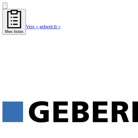
Vers « geberit.fr »
Mes listes