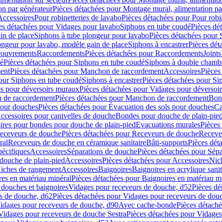
on par générateur
Pièces détachées pour Montage mural, alimentation pa
Accessoires
Pour robinetteries de lavabo
Pièces détachées pour Pour robi
es détachées pour Vidages pour lavabo
Siphons en tube coudé
Pièces dé
in de place
Siphons à tube plongeur pour lavabo
Pièces détachées pour 
ongeur pour lavabo, modèle gain de place
Siphons à encastrer
Pièces dét
ouvrements
Raccordements
Pièces détachées pour Raccordements
Joints
dé
Pièces détachées pour Siphons en tube coudé
Siphons à double chamb
ent
Pièces détachées pour Manchon de raccordement
Accessoires
Pièces
our Siphons en tube coudé
Siphons à encastrer
Pièces détachées pour Sip
s pour déversoirs muraux
Pièces détachées pour Vidages pour déversoi
 de raccordement
Pièces détachées pour Manchon de raccordement
Bon
pour douches
Pièces détachées pour Évacuation des sols pour douches
Ca
ccessoires pour canivelles de douche
Bondes pour douche de plain-pie
ires pour bondes pour douche de plain-pied
Evacuations murales
Pièces
eceveurs de douche
Pièces détachées pour Receveurs de douche
Receve
ral
Receveurs de douche en céramique sanitaire
Bâti-supports
Pièces dét
pécifiques
Accessoires
Séparations de douche
Pièces détachées pour Sép
 douche de plain-pied
Accessoires
Pièces détachées pour Accessoires
Nic
Niches de rangement
Accessoires
Baignoires
Baignoires en acrylique sanit
res en matériau minéral
Pièces détachées pour Baignoires en matériau m
douches et baignoires
Vidages pour receveurs de douche, d52
Pièces dé
s de douche, d62
Pièces détachées pour Vidages pour receveurs de dou
Vidages pour receveurs de douche, d90
Avec cache-bonde
Pièces détach
Vidages pour receveurs de douche Sestra
Pièces détachées pour Vidages