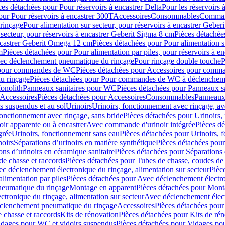
ces détachées pour Pour réservoirs à encastrer Delta
Pour les réservoirs 
our Pour réservoirs à encastrer 300T
Accessoires
Consommables
Command
rinçage
Pour alimentation sur secteur, pour réservoirs à encastrer Gebe
 secteur, pour réservoirs à encastrer Geberit Sigma 8 cm
Pièces détachées
encastrer Geberit Omega 12 cm
Pièces détachées pour Pour alimentation s
m
Pièces détachées pour Pour alimentation par piles, pour réservoirs à 
c déclenchement pneumatique du rinçage
Pour rinçage double touche
P
 pour commandes de WC
Pièces détachées pour Accessoires pour com
u rinçage
Pièces détachées pour Pour commandes de WC à déclencheme
onolith
Panneaux sanitaires pour WC
Pièces détachées pour Panneaux s
Accessoires
Pièces détachées pour Accessoires
Consommables
Panneaux 
s suspendus et au sol
Urinoirs
Urinoirs, fonctionnement avec rinçage, av
fonctionnement avec rinçage, sans bride
Pièces détachées pour Urinoirs,
ir apparente ou à encastrer
Avec commande d'urinoir intégrée
Pièces d
grée
Urinoirs, fonctionnement sans eau
Pièces détachées pour Urinoirs, 
noirs
Séparations d’urinoirs en matière synthétique
Pièces détachées pour
ons d’urinoirs en céramique sanitaire
Pièces détachées pour Séparations 
de chasse et raccords
Pièces détachées pour Tubes de chasse, coudes de 
c déclenchement électronique du rinçage, alimentation sur secteur
Pièc
limentation par piles
Pièces détachées pour Avec déclenchement électron
neumatique du rinçage
Montage en apparent
Pièces détachées pour Mont
tronique du rinçage, alimentation sur secteur
Avec déclenchement électr
clenchement pneumatique du rinçage
Accessoires
Pièces détachées pour
 chasse et raccords
Kits de rénovation
Pièces détachées pour Kits de ré
dages pour WC et vidoirs suspendus
Pièces détachées pour Vidages po