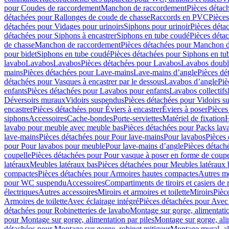
pour Coudes de raccordement
Manchon de raccordement
Pièces détac
détachées pour Rallonges de coude de chasse
Raccords en PVC
Pièce
détachées pour Vidages pour urinoirs
Siphons pour urinoir
Pièces déta
détachées pour Siphons à encastrer
Siphons en tube coudé
Pièces déta
de chasse
Manchon de raccordement
Pièces détachées pour Manchon 
pour bidet
Siphons en tube coudé
Pièces détachées pour Siphons en tu
lavabo
Lavabos
Lavabos
Pièces détachées pour Lavabos
Lavabos doubl
mains
Pièces détachées pour Lave-mains
Lave-mains d’angle
Pièces dé
détachées pour Vasques à encastrer par le dessous
Lavabos d’angle
Piè
enfants
Pièces détachées pour Lavabos pour enfants
Lavabos collectifs
Déversoirs muraux
Vidoirs suspendus
Pièces détachées pour Vidoirs s
encastrer
Pièces détachées pour Éviers à encastrer
Éviers à poser
Pièces
siphons
Accessoires
Cache-bondes
Porte-serviettes
Matériel de fixation
H
lavabo pour meuble avec meuble bas
Pièces détachées pour Packs la
lave-mains
Pièces détachées pour Pour lave-mains
Pour lavabos
Pièces
pour Pour lavabos pour meuble
Pour lave-mains d’angle
Pièces détach
coupelle
Pièces détachées pour Pour vasque à poser en forme de coupe
latéraux
Meubles latéraux bas
Pièces détachées pour Meubles latéraux 
compactes
Pièces détachées pour Armoires hautes compactes
Autres m
pour WC suspendu
Accessoires
Compartiments de tiroirs et casiers de
électriques
Autres accessoires
Miroirs et armoires et toilette
Miroirs
Pièc
Armoires de toilette
Avec éclairage intégré
Pièces détachées pour Avec 
détachées pour Robinetteries de lavabo
Montage sur gorge, alimentatio
pour Montage sur gorge, alimentation par piles
Montage sur gorge, ali
détachées pour Montage sur gorge, robinet mitigeur
Montage mural, al