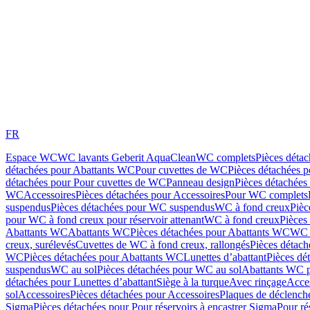
FR
Espace WC
WC lavants Geberit AquaClean
WC complets
Pièces déta
détachées pour Abattants WC
Pour cuvettes de WC
Pièces détachées 
détachées pour Pour cuvettes de WC
Panneau design
Pièces détachées
WC
Accessoires
Pièces détachées pour Accessoires
Pour WC complets
suspendus
Pièces détachées pour WC suspendus
WC à fond creux
Pièc
pour WC à fond creux pour réservoir attenant
WC à fond creux
Pièces
Abattants WC
Abattants WC
Pièces détachées pour Abattants WC
WC 
creux, surélevés
Cuvettes de WC à fond creux, rallongés
Pièces détach
WC
Pièces détachées pour Abattants WC
Lunettes d’abattant
Pièces dé
suspendus
WC au sol
Pièces détachées pour WC au sol
Abattants WC p
détachées pour Lunettes d’abattant
Siège à la turque
Avec rinçage
Acce
sol
Accessoires
Pièces détachées pour Accessoires
Plaques de déclenc
Sigma
Pièces détachées pour Pour réservoirs à encastrer Sigma
Pour ré