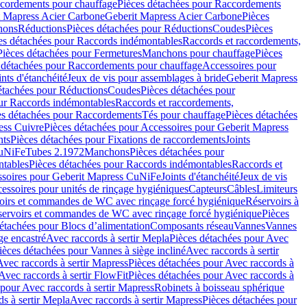
cordements pour chauffage
Pièces détachées pour Raccordements
t Mapress Acier Carbone
Geberit Mapress Acier Carbone
Pièces
hons
Réductions
Pièces détachées pour Réductions
Coudes
Pièces
es détachées pour Raccords indémontables
Raccords et raccordements,
Pièces détachées pour Fermetures
Manchons pour chauffage
Pièces
 détachées pour Raccordements pour chauffage
Accessoires pour
ints d'étanchéité
Jeux de vis pour assemblages à bride
Geberit Mapress
étachées pour Réductions
Coudes
Pièces détachées pour
ur Raccords indémontables
Raccords et raccordements,
es détachées pour Raccordements
Tés pour chauffage
Pièces détachées
ess Cuivre
Pièces détachées pour Accessoires pour Geberit Mapress
nts
Pièces détachées pour Fixations de raccordements
Joints
CuNiFe
Tubes 2.1972
Manchons
Pièces détachées pour
tables
Pièces détachées pour Raccords indémontables
Raccords et
soires pour Geberit Mapress CuNiFe
Joints d'étanchéité
Jeux de vis
essoires pour unités de rinçage hygiéniques
Capteurs
Câbles
Limiteurs
voirs et commandes de WC avec rinçage forcé hygiénique
Réservoirs à
éservoirs et commandes de WC avec rinçage forcé hygiénique
Pièces
étachées pour Blocs d’alimentation
Composants réseau
Vannes
Vannes
ge encastré
Avec raccords à sertir Mepla
Pièces détachées pour Avec
ièces détachées pour Vannes à siège incliné
Avec raccords à sertir
Avec raccords à sertir Mapress
Pièces détachées pour Avec raccords à
Avec raccords à sertir FlowFit
Pièces détachées pour Avec raccords à
 pour Avec raccords à sertir Mapress
Robinets à boisseau sphérique
s à sertir Mepla
Avec raccords à sertir Mapress
Pièces détachées pour