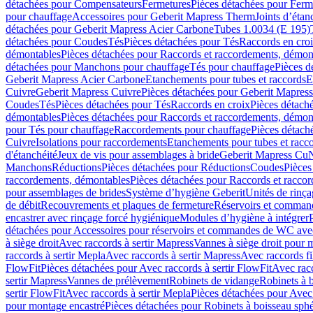
détachées pour Compensateurs
Fermetures
Pièces détachées pour Ferm
pour chauffage
Accessoires pour Geberit Mapress Therm
Joints d’étan
détachées pour Geberit Mapress Acier Carbone
Tubes 1.0034 (E 195)
détachées pour Coudes
Tés
Pièces détachées pour Tés
Raccords en cro
démontables
Pièces détachées pour Raccords et raccordements, démon
détachées pour Manchons pour chauffage
Tés pour chauffage
Pièces d
Geberit Mapress Acier Carbone
Etanchements pour tubes et raccords
E
Cuivre
Geberit Mapress Cuivre
Pièces détachées pour Geberit Mapres
Coudes
Tés
Pièces détachées pour Tés
Raccords en croix
Pièces détach
démontables
Pièces détachées pour Raccords et raccordements, démon
pour Tés pour chauffage
Raccordements pour chauffage
Pièces détach
Cuivre
Isolations pour raccordements
Etanchements pour tubes et racc
d'étanchéité
Jeux de vis pour assemblages à bride
Geberit Mapress Cu
Manchons
Réductions
Pièces détachées pour Réductions
Coudes
Pièces
raccordements, démontables
Pièces détachées pour Raccords et racco
pour assemblages de brides
Système d’hygiène Geberit
Unités de rinç
de débit
Recouvrements et plaques de fermeture
Réservoirs et comman
encastrer avec rinçage forcé hygiénique
Modules d’hygiène à intégrer
détachées pour Accessoires pour réservoirs et commandes de WC avec
à siège droit
Avec raccords à sertir Mapress
Vannes à siège droit pour 
raccords à sertir Mepla
Avec raccords à sertir Mapress
Avec raccords fi
FlowFit
Pièces détachées pour Avec raccords à sertir FlowFit
Avec racc
sertir Mapress
Vannes de prélèvement
Robinets de vidange
Robinets à 
sertir FlowFit
Avec raccords à sertir Mepla
Pièces détachées pour Avec 
pour montage encastré
Pièces détachées pour Robinets à boisseau sph