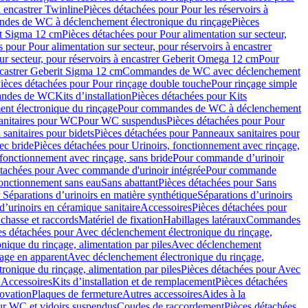
à encastrer Twinline
Pièces détachées pour Pour les réservoirs à
es de WC à déclenchement électronique du rinçage
Pièces
rit Sigma 12 cm
Pièces détachées pour Pour alimentation sur secteur,
 pour Pour alimentation sur secteur, pour réservoirs à encastrer
ur secteur, pour réservoirs à encastrer Geberit Omega 12 cm
Pour
encastrer Geberit Sigma 12 cm
Commandes de WC avec déclenchement
ièces détachées pour Pour rinçage double touche
Pour rinçage simple
mandes de WC
Kits d’installation
Pièces détachées pour Kits
nt électronique du rinçage
Pour commandes de WC à déclenchement
anitaires pour WC
Pour WC suspendus
Pièces détachées pour Pour
sanitaires pour bidets
Pièces détachées pour Panneaux sanitaires pour
ec bride
Pièces détachées pour Urinoirs, fonctionnement avec rinçage,
 fonctionnement avec rinçage, sans bride
Pour commande d’urinoir
étachées pour Avec commande d'urinoir intégrée
Pour commande
fonctionnement sans eau
Sans abattant
Pièces détachées pour Sans
 Séparations d’urinoirs en matière synthétique
Séparations d’urinoirs
d’urinoirs en céramique sanitaire
Accessoires
Pièces détachées pour
chasse et raccords
Matériel de fixation
Habillages latéraux
Commandes
es détachées pour Avec déclenchement électronique du rinçage,
ique du rinçage, alimentation par piles
Avec déclenchement
age en apparent
Avec déclenchement électronique du rinçage,
onique du rinçage, alimentation par piles
Pièces détachées pour Avec
 Accessoires
Kits d’installation et de remplacement
Pièces détachées
novation
Plaques de fermeture
Autres accessoires
Aides à la
ur WC et vidoirs suspendus
Coudes de raccordement
Pièces détachées