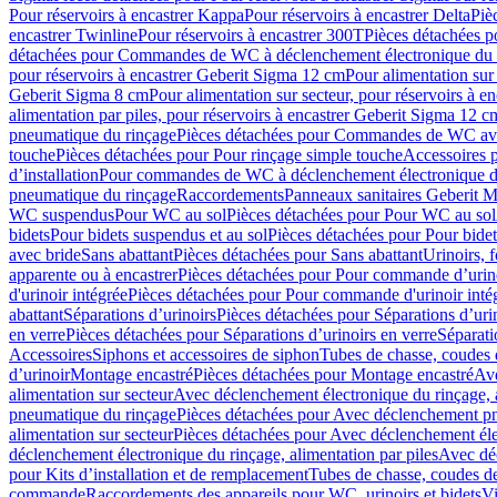
Pour réservoirs à encastrer Kappa
Pour réservoirs à encastrer Delta
Piè
encastrer Twinline
Pour réservoirs à encastrer 300T
Pièces détachées p
détachées pour Commandes de WC à déclenchement électronique du 
pour réservoirs à encastrer Geberit Sigma 12 cm
Pour alimentation sur
Geberit Sigma 8 cm
Pour alimentation sur secteur, pour réservoirs à 
alimentation par piles, pour réservoirs à encastrer Geberit Sigma 12 c
pneumatique du rinçage
Pièces détachées pour Commandes de WC ave
touche
Pièces détachées pour Pour rinçage simple touche
Accessoires
d’installation
Pour commandes de WC à déclenchement électronique d
pneumatique du rinçage
Raccordements
Panneaux sanitaires Geberit M
WC suspendus
Pour WC au sol
Pièces détachées pour Pour WC au sol
bidets
Pour bidets suspendus et au sol
Pièces détachées pour Pour bidet
avec bride
Sans abattant
Pièces détachées pour Sans abattant
Urinoirs, 
apparente ou à encastrer
Pièces détachées pour Pour commande d’urino
d'urinoir intégrée
Pièces détachées pour Pour commande d'urinoir inté
abattant
Séparations d’urinoirs
Pièces détachées pour Séparations d’uri
en verre
Pièces détachées pour Séparations d’urinoirs en verre
Séparati
Accessoires
Siphons et accessoires de siphon
Tubes de chasse, coudes 
dʼurinoir
Montage encastré
Pièces détachées pour Montage encastré
Ave
alimentation sur secteur
Avec déclenchement électronique du rinçage, a
pneumatique du rinçage
Pièces détachées pour Avec déclenchement p
alimentation sur secteur
Pièces détachées pour Avec déclenchement élec
déclenchement électronique du rinçage, alimentation par piles
Avec dé
pour Kits d’installation et de remplacement
Tubes de chasse, coudes de
commande
Raccordements des appareils pour WC, urinoirs et bidets
Vi