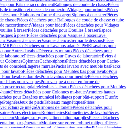
ées pour Kits de raccordement
Rallonges de coude de chasse
Pièces
s de transition et pièces de connexion
Vidages pour urinoirs
Pièces
achées pour Siphons en forme d’escargot
Siphons à encastrer
Pièces
de chasse
Pièces détachées pour Rallonges de coude de chasse et tube
 de raccordement
Vidages pour bidet
Pièces détachées pour Vidages
ouilles à braser
Pièces détachées pour Douilles à braser
Espace
asques à poser
Pièces détachées pour Vasques à poser
Lave-
our Vasques à encastrer
Vasques à encastrer par le dessous
Pièces
s PMR
Pièces détachées pour Lavabos adaptés PMR
Lavabos pour
s pour Autres lavabos
Déversoirs muraux
Pièces détachées pour
e laboratoire
Pièces détachées pour Cuves de laboratoire
Éviers à
our Colonnes
Colonnes
Cache-siphons
Pièces détachées pour Cache-
ts de consoles
Étagères murales
Packs lavabo avec meuble bas
Packs
 pour lavabo
Pièces détachées pour Meubles bas pour lavabo
Pour
r Pour lavabos doubles
Pour lavabos pour meuble
Pièces détachées
our Plans pour vasques
Pour vasque à poser en forme de
 à poser rectangulaire
Meubles latéraux
Pièces détachées pour Meubles
-haute
Pièces détachées pour Colonnes mi-haute
Armoires hautes
tachées pour Étagères murales
Habillages pour bâti-support Duofix
ge
Poignées
Jeux de pieds
Tableaux magnétiques
Prises
vec éclairage intégré
Armoires de toilette
Pièces détachées pour
soires
Prises électriques
Robinetteries
Robinetteries de lavabo
Pièces
 secteur
Montage sur gorge, alimentation par piles
Pièces détachées
entation par générateur
Montage sur gorge, robinet mitigeur
Pièces
n sur secteur
Montage mural, alimentation par piles
Pièces détachées