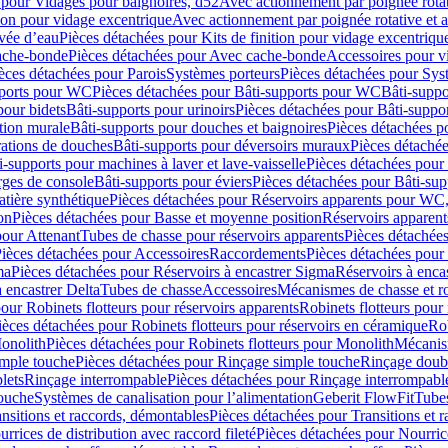
 pour Vidages pour baignoires, d52
Avec actionnement par poignée rota
tion pour vidage excentrique
Avec actionnement par poignée rotative et a
ivée d’eau
Pièces détachées pour Kits de finition pour vidage excentrique
ache-bonde
Pièces détachées pour Avec cache-bonde
Accessoires pour v
èces détachées pour Parois
Systèmes porteurs
Pièces détachées pour Sys
pports pour WC
Pièces détachées pour Bâti-supports pour WC
Bâti-suppo
pour bidets
Bâti-supports pour urinoirs
Pièces détachées pour Bâti-suppor
tion murale
Bâti-supports pour douches et baignoires
Pièces détachées p
rations de douches
Bâti-supports pour déversoirs muraux
Pièces détaché
i-supports pour machines à laver et lave-vaisselle
Pièces détachées pour 
rges de console
Bâti-supports pour éviers
Pièces détachées pour Bâti-sup
tière synthétique
Pièces détachées pour Réservoirs apparents pour WC,
on
Pièces détachées pour Basse et moyenne position
Réservoirs apparent
pour Attenant
Tubes de chasse pour réservoirs apparents
Pièces détachées
ièces détachées pour Accessoires
Raccordements
Pièces détachées pou
ma
Pièces détachées pour Réservoirs à encastrer Sigma
Réservoirs à enc
 encastrer Delta
Tubes de chasse
Accessoires
Mécanismes de chasse et rob
our Robinets flotteurs pour réservoirs apparents
Robinets flotteurs pour 
ièces détachées pour Robinets flotteurs pour réservoirs en céramique
Rob
Monolith
Pièces détachées pour Robinets flotteurs pour Monolith
Mécanis
imple touche
Pièces détachées pour Rinçage simple touche
Rinçage doub
lets
Rinçage interrompable
Pièces détachées pour Rinçage interrompabl
touche
Systèmes de canalisation pour l’alimentation
Geberit FlowFit
Tube
nsitions et raccords, démontables
Pièces détachées pour Transitions et 
rrices de distribution avec raccord fileté
Pièces détachées pour Nourrice