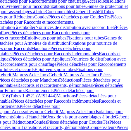
 détachées pour Raccordements pour chauffage
Accessoires
Isolations
couvrement pour raccords
Fixations pour tubes
Gaines de protection et
 pour assemblages à bride
Consommables
Geberit PushFit
Tubes
es pour Réductions
Coudes
Pièces détachées pour Coudes
Tés
Pièces
tachées pour Raccords et raccordements,
tribution à emboîter
Nourrices de distribution avec raccord fileté
Pièces
ffage
Pièces détachées pour Raccordements pour
s et raccords
Enjoliveurs pour tubes
Fixations pour tubes
Gaines de
tachées pour Armoires de distribution
Fixations pour nourrice de
es pour Raccords
Manchons
Pièces détachées pour
tables
Pièces détachées pour Raccords indémontables
Raccords et
iques
Pièces détachées pour Appliques
Nourrices de distribution avec
Raccordements pour chauffage
Pièces détachées pour Raccordements
 tubes et raccords
Enjoliveurs pour tubes
Fixations pour
eberit Mapress Acier Inox
Geberit Mapress Acier Inox
Pièces
Pièces détachées pour Manchons
Réductions
Pièces détachées pour
montables
Raccords et raccordements, démontables
Pièces détachées
ur Fermetures
Raccordements
Pièces détachées pour
 316)
Tubes 1.4521 (AISI 444)
Manchons
Pièces détachées pour
tables
Pièces détachées pour Raccords indémontables
Raccords et
ordements
Pièces détachées pour
s pour Accessoires pour Geberit Mapress Acier Inox
Isolations pour
rdements
Joints d'étanchéité
Jeux de vis pour assemblages à bride
Geberit
s pour Réductions
Coudes
Pièces détachées pour Coudes
Tés
Pièces
achées pour Transitions et raccords, démontables
Compensateurs
Pièces