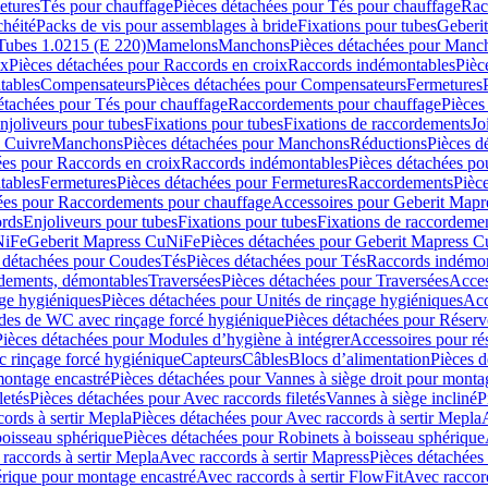
etures
Tés pour chauffage
Pièces détachées pour Tés pour chauffage
Rac
chéité
Packs de vis pour assemblages à bride
Fixations pour tubes
Geberi
Tubes 1.0215 (E 220)
Mamelons
Manchons
Pièces détachées pour Manc
ix
Pièces détachées pour Raccords en croix
Raccords indémontables
Pièc
tables
Compensateurs
Pièces détachées pour Compensateurs
Fermetures
étachées pour Tés pour chauffage
Raccordements pour chauffage
Pièces
njoliveurs pour tubes
Fixations pour tubes
Fixations de raccordements
Jo
s Cuivre
Manchons
Pièces détachées pour Manchons
Réductions
Pièces d
ées pour Raccords en croix
Raccords indémontables
Pièces détachées po
tables
Fermetures
Pièces détachées pour Fermetures
Raccordements
Pièc
ées pour Raccordements pour chauffage
Accessoires pour Geberit Mapr
ords
Enjoliveurs pour tubes
Fixations pour tubes
Fixations de raccordeme
NiFe
Geberit Mapress CuNiFe
Pièces détachées pour Geberit Mapress 
 détachées pour Coudes
Tés
Pièces détachées pour Tés
Raccords indémon
rdements, démontables
Traversées
Pièces détachées pour Traversées
Acces
age hygiéniques
Pièces détachées pour Unités de rinçage hygiéniques
Acc
des de WC avec rinçage forcé hygiénique
Pièces détachées pour Réser
Pièces détachées pour Modules d’hygiène à intégrer
Accessoires pour r
 rinçage forcé hygiénique
Capteurs
Câbles
Blocs d’alimentation
Pièces d
montage encastré
Pièces détachées pour Vannes à siège droit pour monta
letés
Pièces détachées pour Avec raccords filetés
Vannes à siège incliné
P
ords à sertir Mepla
Pièces détachées pour Avec raccords à sertir Mepla
boisseau sphérique
Pièces détachées pour Robinets à boisseau sphérique
raccords à sertir Mepla
Avec raccords à sertir Mapress
Pièces détachées
érique pour montage encastré
Avec raccords à sertir FlowFit
Avec raccord