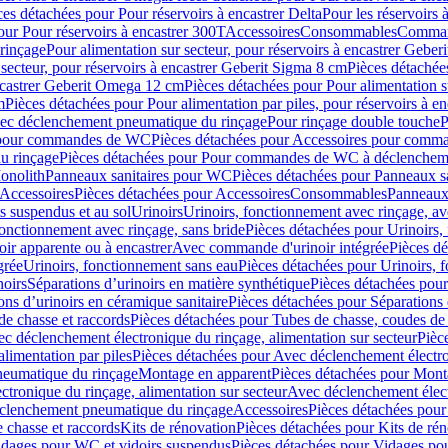
ces détachées pour Pour réservoirs à encastrer Delta
Pour les réservoirs 
our Pour réservoirs à encastrer 300T
Accessoires
Consommables
Command
rinçage
Pour alimentation sur secteur, pour réservoirs à encastrer Gebe
 secteur, pour réservoirs à encastrer Geberit Sigma 8 cm
Pièces détachées
encastrer Geberit Omega 12 cm
Pièces détachées pour Pour alimentation s
m
Pièces détachées pour Pour alimentation par piles, pour réservoirs à 
c déclenchement pneumatique du rinçage
Pour rinçage double touche
P
 pour commandes de WC
Pièces détachées pour Accessoires pour com
u rinçage
Pièces détachées pour Pour commandes de WC à déclencheme
onolith
Panneaux sanitaires pour WC
Pièces détachées pour Panneaux s
Accessoires
Pièces détachées pour Accessoires
Consommables
Panneaux 
s suspendus et au sol
Urinoirs
Urinoirs, fonctionnement avec rinçage, av
fonctionnement avec rinçage, sans bride
Pièces détachées pour Urinoirs,
ir apparente ou à encastrer
Avec commande d'urinoir intégrée
Pièces d
grée
Urinoirs, fonctionnement sans eau
Pièces détachées pour Urinoirs, 
noirs
Séparations d’urinoirs en matière synthétique
Pièces détachées pour
ons d’urinoirs en céramique sanitaire
Pièces détachées pour Séparations 
de chasse et raccords
Pièces détachées pour Tubes de chasse, coudes de 
c déclenchement électronique du rinçage, alimentation sur secteur
Pièc
limentation par piles
Pièces détachées pour Avec déclenchement électron
neumatique du rinçage
Montage en apparent
Pièces détachées pour Mont
tronique du rinçage, alimentation sur secteur
Avec déclenchement électr
clenchement pneumatique du rinçage
Accessoires
Pièces détachées pour
 chasse et raccords
Kits de rénovation
Pièces détachées pour Kits de ré
dages pour WC et vidoirs suspendus
Pièces détachées pour Vidages po