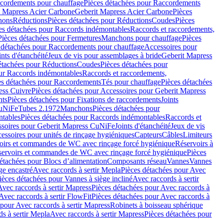
cordements pour chauffage
Pièces détachées pour Raccordements
t Mapress Acier Carbone
Geberit Mapress Acier Carbone
Pièces
hons
Réductions
Pièces détachées pour Réductions
Coudes
Pièces
es détachées pour Raccords indémontables
Raccords et raccordements,
Pièces détachées pour Fermetures
Manchons pour chauffage
Pièces
 détachées pour Raccordements pour chauffage
Accessoires pour
ints d'étanchéité
Jeux de vis pour assemblages à bride
Geberit Mapress
étachées pour Réductions
Coudes
Pièces détachées pour
ur Raccords indémontables
Raccords et raccordements,
es détachées pour Raccordements
Tés pour chauffage
Pièces détachées
ess Cuivre
Pièces détachées pour Accessoires pour Geberit Mapress
nts
Pièces détachées pour Fixations de raccordements
Joints
CuNiFe
Tubes 2.1972
Manchons
Pièces détachées pour
tables
Pièces détachées pour Raccords indémontables
Raccords et
soires pour Geberit Mapress CuNiFe
Joints d'étanchéité
Jeux de vis
essoires pour unités de rinçage hygiéniques
Capteurs
Câbles
Limiteurs
voirs et commandes de WC avec rinçage forcé hygiénique
Réservoirs à
éservoirs et commandes de WC avec rinçage forcé hygiénique
Pièces
étachées pour Blocs d’alimentation
Composants réseau
Vannes
Vannes
ge encastré
Avec raccords à sertir Mepla
Pièces détachées pour Avec
ièces détachées pour Vannes à siège incliné
Avec raccords à sertir
Avec raccords à sertir Mapress
Pièces détachées pour Avec raccords à
Avec raccords à sertir FlowFit
Pièces détachées pour Avec raccords à
 pour Avec raccords à sertir Mapress
Robinets à boisseau sphérique
s à sertir Mepla
Avec raccords à sertir Mapress
Pièces détachées pour