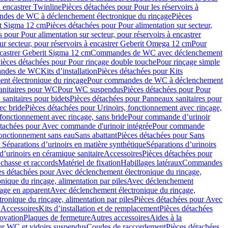
à encastrer Twinline
Pièces détachées pour Pour les réservoirs à
es de WC à déclenchement électronique du rinçage
Pièces
rit Sigma 12 cm
Pièces détachées pour Pour alimentation sur secteur,
 pour Pour alimentation sur secteur, pour réservoirs à encastrer
ur secteur, pour réservoirs à encastrer Geberit Omega 12 cm
Pour
encastrer Geberit Sigma 12 cm
Commandes de WC avec déclenchement
ièces détachées pour Pour rinçage double touche
Pour rinçage simple
mandes de WC
Kits d’installation
Pièces détachées pour Kits
nt électronique du rinçage
Pour commandes de WC à déclenchement
anitaires pour WC
Pour WC suspendus
Pièces détachées pour Pour
sanitaires pour bidets
Pièces détachées pour Panneaux sanitaires pour
ec bride
Pièces détachées pour Urinoirs, fonctionnement avec rinçage,
 fonctionnement avec rinçage, sans bride
Pour commande d’urinoir
étachées pour Avec commande d'urinoir intégrée
Pour commande
fonctionnement sans eau
Sans abattant
Pièces détachées pour Sans
 Séparations d’urinoirs en matière synthétique
Séparations d’urinoirs
d’urinoirs en céramique sanitaire
Accessoires
Pièces détachées pour
chasse et raccords
Matériel de fixation
Habillages latéraux
Commandes
es détachées pour Avec déclenchement électronique du rinçage,
ique du rinçage, alimentation par piles
Avec déclenchement
age en apparent
Avec déclenchement électronique du rinçage,
onique du rinçage, alimentation par piles
Pièces détachées pour Avec
 Accessoires
Kits d’installation et de remplacement
Pièces détachées
novation
Plaques de fermeture
Autres accessoires
Aides à la
ur WC et vidoirs suspendus
Coudes de raccordement
Pièces détachées