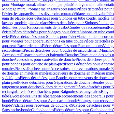
pour Montage mural, alimentation par piles
Montage mural, alimentati
Montage mural, robinet mélangeur
Accessoires
Pièces détachées pour 
l’évier, les appareils et les déversoirs muraux
Vidages pour lavabo
Pièc
gain de place
Pièces détachées pour Siphons en tube coudé, modèle ga
lavabo, modèle gain de place
Pièces détachées pour Siphons à tube pl
détachées pour Raccordements de lavabo
Coudes de raccordement
Rec
éviers
Pièces détachées pour Vidages pour éviers
Siphons en tube cou
évier
Pièces détachées pour Siphons pour évier
Manchon de raccordem
pour Vidages pour appareils
Siphons en tube coudé
Pièces détachées p
apparents
Raccordements
Pièces détachées pour Raccordements
Vidage
raccordement
Pièces détachées pour Coudes de raccordement
Manchon
Accessoires
Espace douche et baignoire
Douches
Évacuation des sols 
douche
Accessoires pour canivelles de douche
Pièces détachées pour A
pour bondes pour douche de plain-pied
Pièces détachées pour Accesso
murales
Pièces détachées pour Accessoires pour évacuations murales
R
de douche en matériau minéral
Receveurs de douche en matériau miné
spécifiques
Pièces détachées pour Bondes pour receveurs de douche s
plain-pied
Pièces détachées pour Séparations de douche latérales pour
rangement pour douches
Niches de rangement
Pièces détachées pour 
rectangulaires
Pièces détachées pour Baignoires rectangulaires
Baignoi
bébés
Accessoires
Kits de réparation
Raccordements des appareils pour 
bonde
Pièces détachées pour Avec cache-bonde
Vidages pour receveur
bonde
Vidages pour receveurs de douche, d90
Pièces détachées pour 
Sans cache-bonde
Cache-bondes
Pièces détachées pour Cache-bondes