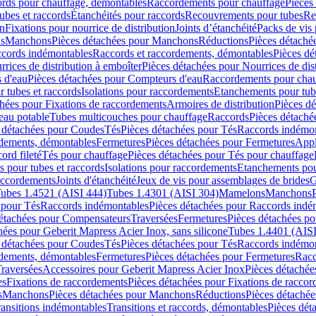
cords pour chauffage, démontables
Raccordements pour chauffage
Pièces
ubes et raccords
Étanchéités pour raccords
Recouvrements pour tubes
Re
on
Fixations pour nourrice de distribution
Joints d’étanchéité
Packs de vis
ds
Manchons
Pièces détachées pour Manchons
Réductions
Pièces détaché
ccords indémontables
Raccords et raccordements, démontables
Pièces dé
rrices de distribution à emboîter
Pièces détachées pour Nourrices de dis
 d'eau
Pièces détachées pour Compteurs d'eau
Raccordements pour chau
r tubes et raccords
Isolations pour raccordements
Etanchements pour tube
chées pour Fixations de raccordements
Armoires de distribution
Pièces dé
eau potable
Tubes multicouches pour chauffage
Raccords
Pièces détaché
 détachées pour Coudes
Tés
Pièces détachées pour Tés
Raccords indémon
rdements, démontables
Fermetures
Pièces détachées pour Fermetures
Appl
ord fileté
Tés pour chauffage
Pièces détachées pour Tés pour chauffage
ns pour tubes et raccords
Isolations pour raccordements
Etanchements pour
raccordements
Joints d'étanchéité
Jeux de vis pour assemblages de brides
G
ubes 1.4521 (AISI 444)
Tubes 1.4301 (AISI 304)
Mamelons
Manchons
 pour Tés
Raccords indémontables
Pièces détachées pour Raccords indé
détachées pour Compensateurs
Traversées
Fermetures
Pièces détachées po
hées pour Geberit Mapress Acier Inox, sans silicone
Tubes 1.4401 (AISI
 détachées pour Coudes
Tés
Pièces détachées pour Tés
Raccords indémon
rdements, démontables
Fermetures
Pièces détachées pour Fermetures
Racc
raversées
Accessoires pour Geberit Mapress Acier Inox
Pièces détachée
es
Fixations de raccordements
Pièces détachées pour Fixations de racco
s
Manchons
Pièces détachées pour Manchons
Réductions
Pièces détachée
ransitions indémontables
Transitions et raccords, démontables
Pièces dét