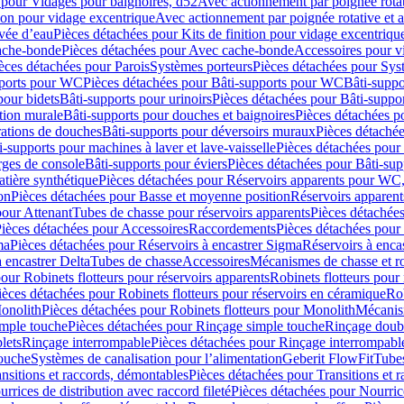
 pour Vidages pour baignoires, d52
Avec actionnement par poignée rota
tion pour vidage excentrique
Avec actionnement par poignée rotative et a
ivée d’eau
Pièces détachées pour Kits de finition pour vidage excentrique
ache-bonde
Pièces détachées pour Avec cache-bonde
Accessoires pour v
èces détachées pour Parois
Systèmes porteurs
Pièces détachées pour Sys
pports pour WC
Pièces détachées pour Bâti-supports pour WC
Bâti-suppo
pour bidets
Bâti-supports pour urinoirs
Pièces détachées pour Bâti-suppor
tion murale
Bâti-supports pour douches et baignoires
Pièces détachées p
rations de douches
Bâti-supports pour déversoirs muraux
Pièces détaché
i-supports pour machines à laver et lave-vaisselle
Pièces détachées pour 
rges de console
Bâti-supports pour éviers
Pièces détachées pour Bâti-sup
tière synthétique
Pièces détachées pour Réservoirs apparents pour WC,
on
Pièces détachées pour Basse et moyenne position
Réservoirs apparent
pour Attenant
Tubes de chasse pour réservoirs apparents
Pièces détachées
ièces détachées pour Accessoires
Raccordements
Pièces détachées pou
ma
Pièces détachées pour Réservoirs à encastrer Sigma
Réservoirs à enc
 encastrer Delta
Tubes de chasse
Accessoires
Mécanismes de chasse et rob
our Robinets flotteurs pour réservoirs apparents
Robinets flotteurs pour 
ièces détachées pour Robinets flotteurs pour réservoirs en céramique
Rob
Monolith
Pièces détachées pour Robinets flotteurs pour Monolith
Mécanis
imple touche
Pièces détachées pour Rinçage simple touche
Rinçage doub
lets
Rinçage interrompable
Pièces détachées pour Rinçage interrompabl
touche
Systèmes de canalisation pour l’alimentation
Geberit FlowFit
Tube
nsitions et raccords, démontables
Pièces détachées pour Transitions et 
rrices de distribution avec raccord fileté
Pièces détachées pour Nourrice