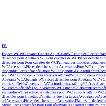
FR
Espace WC
WC lavants Geberit AquaClean
WC complets
Pièces déta
détachées pour Abattants WC
Pour cuvettes de WC
Pièces détachées 
détachées pour Pour cuvettes de WC
Panneau design
Pièces détachées
WC
Accessoires
Pièces détachées pour Accessoires
Pour WC complets
suspendus
Pièces détachées pour WC suspendus
WC à fond creux
Pièc
pour WC à fond creux pour réservoir attenant
WC à fond creux
Pièces
Abattants WC
Abattants WC
Pièces détachées pour Abattants WC
WC 
creux, surélevés
Cuvettes de WC à fond creux, rallongés
Pièces détach
WC
Pièces détachées pour Abattants WC
Lunettes d’abattant
Pièces dé
suspendus
WC au sol
Pièces détachées pour WC au sol
Abattants WC p
détachées pour Lunettes d’abattant
Siège à la turque
Avec rinçage
Acce
sol
Accessoires
Pièces détachées pour Accessoires
Plaques de déclenc
Sigma
Pièces détachées pour Pour réservoirs à encastrer Sigma
Pour ré