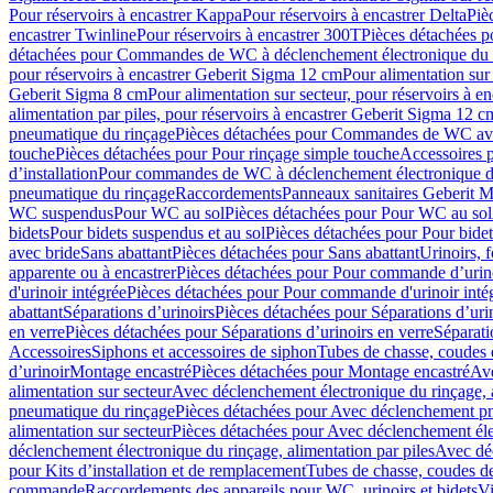
Pour réservoirs à encastrer Kappa
Pour réservoirs à encastrer Delta
Piè
encastrer Twinline
Pour réservoirs à encastrer 300T
Pièces détachées p
détachées pour Commandes de WC à déclenchement électronique du 
pour réservoirs à encastrer Geberit Sigma 12 cm
Pour alimentation sur
Geberit Sigma 8 cm
Pour alimentation sur secteur, pour réservoirs à 
alimentation par piles, pour réservoirs à encastrer Geberit Sigma 12 c
pneumatique du rinçage
Pièces détachées pour Commandes de WC ave
touche
Pièces détachées pour Pour rinçage simple touche
Accessoires
d’installation
Pour commandes de WC à déclenchement électronique d
pneumatique du rinçage
Raccordements
Panneaux sanitaires Geberit M
WC suspendus
Pour WC au sol
Pièces détachées pour Pour WC au sol
bidets
Pour bidets suspendus et au sol
Pièces détachées pour Pour bidet
avec bride
Sans abattant
Pièces détachées pour Sans abattant
Urinoirs, 
apparente ou à encastrer
Pièces détachées pour Pour commande d’urino
d'urinoir intégrée
Pièces détachées pour Pour commande d'urinoir inté
abattant
Séparations d’urinoirs
Pièces détachées pour Séparations d’uri
en verre
Pièces détachées pour Séparations d’urinoirs en verre
Séparati
Accessoires
Siphons et accessoires de siphon
Tubes de chasse, coudes 
dʼurinoir
Montage encastré
Pièces détachées pour Montage encastré
Ave
alimentation sur secteur
Avec déclenchement électronique du rinçage, a
pneumatique du rinçage
Pièces détachées pour Avec déclenchement p
alimentation sur secteur
Pièces détachées pour Avec déclenchement élec
déclenchement électronique du rinçage, alimentation par piles
Avec dé
pour Kits d’installation et de remplacement
Tubes de chasse, coudes de
commande
Raccordements des appareils pour WC, urinoirs et bidets
Vi