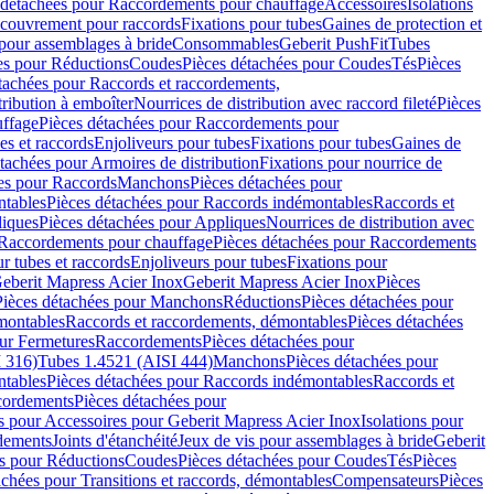
 détachées pour Raccordements pour chauffage
Accessoires
Isolations
couvrement pour raccords
Fixations pour tubes
Gaines de protection et
 pour assemblages à bride
Consommables
Geberit PushFit
Tubes
es pour Réductions
Coudes
Pièces détachées pour Coudes
Tés
Pièces
tachées pour Raccords et raccordements,
tribution à emboîter
Nourrices de distribution avec raccord fileté
Pièces
ffage
Pièces détachées pour Raccordements pour
s et raccords
Enjoliveurs pour tubes
Fixations pour tubes
Gaines de
tachées pour Armoires de distribution
Fixations pour nourrice de
es pour Raccords
Manchons
Pièces détachées pour
tables
Pièces détachées pour Raccords indémontables
Raccords et
iques
Pièces détachées pour Appliques
Nourrices de distribution avec
Raccordements pour chauffage
Pièces détachées pour Raccordements
 tubes et raccords
Enjoliveurs pour tubes
Fixations pour
eberit Mapress Acier Inox
Geberit Mapress Acier Inox
Pièces
Pièces détachées pour Manchons
Réductions
Pièces détachées pour
montables
Raccords et raccordements, démontables
Pièces détachées
ur Fermetures
Raccordements
Pièces détachées pour
 316)
Tubes 1.4521 (AISI 444)
Manchons
Pièces détachées pour
tables
Pièces détachées pour Raccords indémontables
Raccords et
ordements
Pièces détachées pour
s pour Accessoires pour Geberit Mapress Acier Inox
Isolations pour
rdements
Joints d'étanchéité
Jeux de vis pour assemblages à bride
Geberit
s pour Réductions
Coudes
Pièces détachées pour Coudes
Tés
Pièces
achées pour Transitions et raccords, démontables
Compensateurs
Pièces