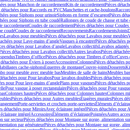
hées pour Manchon de raccordement
Kits de raccordement
Pièces détach
s détachées pour Raccords en PVC
Manchettes et cache-boulons
Raccord
chées pour Siphons pour urinoir
Siphons en forme d’escargot
Pièces dét
chées pour Siphons en tube coudé
Rallonges de coude de chasse et tube 
de raccordement
Coudes de raccordement
Pièces détachées pour Coudes
be coudé
Coudes de raccordement
Recouvrements
Raccordements
Joints
D
es
Lavabos pour meubles
Pièces détachées pour Lavabos pour meubles
V
tachées pour Lave-mains d’angle
Vasques à encastrer
Pièces détachées p
ces détachées pour Lavabos d’angle
Lavabos collectifs
Lavabos adapté
Pièces détachées pour Lavabos collectifs
Autres lavabos
Pièces détachée
uspendus
Timbres dʼoffice
Pièces détachées pour Timbres dʼoffice
Cuves d
 détachées pour Éviers à poser
Accessoires
Colonnes
Pièces détachées p
abillages cache-siphons
Equerres de montage
Couvre-joints
Dosserets
Ki
vabo pour meuble avec meuble bas
Meubles de salle de bains
Meubles bas
 détachées pour Pour lavabos
Pour lavabos doubles
Pièces détachées pou
ées pour Pour lave-mains d’angle
Plans pour vasques
Pièces détachées p
lle
Pour vasque à poser rectangulaire
Pièces détachées pour Pour vasque
bas
Colonnes hautes
Pièces détachées pour Colonnes hautes
Colonnes mi
eubles
Pièces détachées pour Autres meubles
Étagères murales
Pièces dé
 rangement
Porte-serviettes et crochets porte-serviettes
Éléments d’éclaira
es détachées pour Miroirs
Avec éclairage intégré
Pièces détachées pour A
éclairage intégré
Accessoires
Éléments d’éclairage
Poignées
Autres acces
n sur secteur
Pièces détachées pour Montage sur gorge, alimentation sur
mentation par générateur
Pièces détachées pour Montage sur gorge, alim
imentation sur secteur
Pièces détachées pour Montage mural, alimentatio