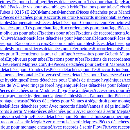
etures
Tés pour chauffage
Pièces détachées pour Tés pour chauffage
Rac
chéité
Packs de vis pour assemblages à bride
Fixations pour tubes
Geberi
Tubes 1.0215 (E 220)
Mamelons
Manchons
Pièces détachées pour Manc
ix
Pièces détachées pour Raccords en croix
Raccords indémontables
Pièc
tables
Compensateurs
Pièces détachées pour Compensateurs
Fermetures
étachées pour Tés pour chauffage
Raccordements pour chauffage
Pièces
njoliveurs pour tubes
Fixations pour tubes
Fixations de raccordements
Jo
s Cuivre
Manchons
Pièces détachées pour Manchons
Réductions
Pièces d
ées pour Raccords en croix
Raccords indémontables
Pièces détachées po
tables
Fermetures
Pièces détachées pour Fermetures
Raccordements
Pièc
ées pour Raccordements pour chauffage
Accessoires pour Geberit Mapr
ords
Enjoliveurs pour tubes
Fixations pour tubes
Fixations de raccordeme
NiFe
Geberit Mapress CuNiFe
Pièces détachées pour Geberit Mapress 
 détachées pour Coudes
Tés
Pièces détachées pour Tés
Raccords indémon
rdements, démontables
Traversées
Pièces détachées pour Traversées
Acces
age hygiéniques
Pièces détachées pour Unités de rinçage hygiéniques
Acc
des de WC avec rinçage forcé hygiénique
Pièces détachées pour Réser
Pièces détachées pour Modules d’hygiène à intégrer
Accessoires pour r
 rinçage forcé hygiénique
Capteurs
Câbles
Blocs d’alimentation
Pièces d
montage encastré
Pièces détachées pour Vannes à siège droit pour monta
letés
Pièces détachées pour Avec raccords filetés
Vannes à siège incliné
P
ords à sertir Mepla
Pièces détachées pour Avec raccords à sertir Mepla
boisseau sphérique
Pièces détachées pour Robinets à boisseau sphérique
raccords à sertir Mepla
Avec raccords à sertir Mapress
Pièces détachées
érique pour montage encastré
Avec raccords à sertir FlowFit
Avec raccord