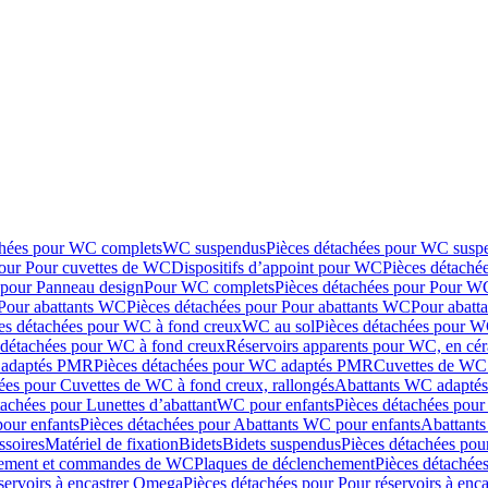
chées pour WC complets
WC suspendus
Pièces détachées pour WC susp
pour Pour cuvettes de WC
Dispositifs d’appoint pour WC
Pièces détaché
 pour Panneau design
Pour WC complets
Pièces détachées pour Pour W
Pour abattants WC
Pièces détachées pour Pour abattants WC
Pour abatt
es détachées pour WC à fond creux
WC au sol
Pièces détachées pour W
 détachées pour WC à fond creux
Réservoirs apparents pour WC, en cér
adaptés PMR
Pièces détachées pour WC adaptés PMR
Cuvettes de WC 
ées pour Cuvettes de WC à fond creux, rallongés
Abattants WC adapt
tachées pour Lunettes d’abattant
WC pour enfants
Pièces détachées pou
our enfants
Pièces détachées pour Abattants WC pour enfants
Abattant
ssoires
Matériel de fixation
Bidets
Bidets suspendus
Pièces détachées pou
hement et commandes de WC
Plaques de déclenchement
Pièces détachée
servoirs à encastrer Omega
Pièces détachées pour Pour réservoirs à enc