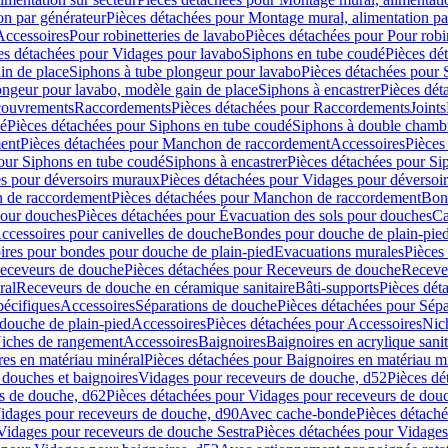
on par générateur
Pièces détachées pour Montage mural, alimentation pa
Accessoires
Pour robinetteries de lavabo
Pièces détachées pour Pour robi
es détachées pour Vidages pour lavabo
Siphons en tube coudé
Pièces dé
in de place
Siphons à tube plongeur pour lavabo
Pièces détachées pour 
ongeur pour lavabo, modèle gain de place
Siphons à encastrer
Pièces dét
ouvrements
Raccordements
Pièces détachées pour Raccordements
Joints
dé
Pièces détachées pour Siphons en tube coudé
Siphons à double chamb
ent
Pièces détachées pour Manchon de raccordement
Accessoires
Pièces
our Siphons en tube coudé
Siphons à encastrer
Pièces détachées pour Sip
s pour déversoirs muraux
Pièces détachées pour Vidages pour déversoi
 de raccordement
Pièces détachées pour Manchon de raccordement
Bon
pour douches
Pièces détachées pour Évacuation des sols pour douches
Ca
ccessoires pour canivelles de douche
Bondes pour douche de plain-pie
ires pour bondes pour douche de plain-pied
Evacuations murales
Pièces
eceveurs de douche
Pièces détachées pour Receveurs de douche
Receve
ral
Receveurs de douche en céramique sanitaire
Bâti-supports
Pièces dét
pécifiques
Accessoires
Séparations de douche
Pièces détachées pour Sép
 douche de plain-pied
Accessoires
Pièces détachées pour Accessoires
Nic
Niches de rangement
Accessoires
Baignoires
Baignoires en acrylique sanit
res en matériau minéral
Pièces détachées pour Baignoires en matériau m
douches et baignoires
Vidages pour receveurs de douche, d52
Pièces dé
s de douche, d62
Pièces détachées pour Vidages pour receveurs de dou
Vidages pour receveurs de douche, d90
Avec cache-bonde
Pièces détach
Vidages pour receveurs de douche Sestra
Pièces détachées pour Vidages