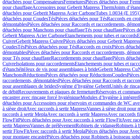
détachées pour Compensateurs
Fermetures
Pièces détachées pour Ferm
pour chauffage
Accessoires pour Geberit Mapress Therm
Joints d’étan
détachées pour Geberit Mapress Acier Carbone
Tubes 1.0034 (E 195)
détachées pour Coudes
Tés
Pièces détachées pour Tés
Raccords en cro
démontables
Pièces détachées pour Raccords et raccordements, démon
détachées pour Manchons pour chauffage
Tés pour chauffage
Pièces d
Geberit Mapress Acier Carbone
Etanchements pour tubes et raccords
E
Cuivre
Geberit Mapress Cuivre
Pièces détachées pour Geberit Mapres
Coudes
Tés
Pièces détachées pour Tés
Raccords en croix
Pièces détach
démontables
Pièces détachées pour Raccords et raccordements, démon
pour Tés pour chauffage
Raccordements pour chauffage
Pièces détach
Cuivre
Isolations pour raccordements
Etanchements pour tubes et racc
d'étanchéité
Jeux de vis pour assemblages à bride
Geberit Mapress Cu
Manchons
Réductions
Pièces détachées pour Réductions
Coudes
Pièces
raccordements, démontables
Pièces détachées pour Raccords et racco
pour assemblages de brides
Système d’hygiène Geberit
Unités de rinç
de débit
Recouvrements et plaques de fermeture
Réservoirs et comman
encastrer avec rinçage forcé hygiénique
Modules d’hygiène à intégrer
détachées pour Accessoires pour réservoirs et commandes de WC avec
à siège droit
Avec raccords à sertir Mapress
Vannes à siège droit pour 
raccords à sertir Mepla
Avec raccords à sertir Mapress
Avec raccords fi
FlowFit
Pièces détachées pour Avec raccords à sertir FlowFit
Avec racc
sertir Mapress
Vannes de prélèvement
Robinets de vidange
Robinets à 
sertir FlowFit
Avec raccords à sertir Mepla
Pièces détachées pour Avec 
pour montage encastré
Pièces détachées pour Robinets à boisseau sph