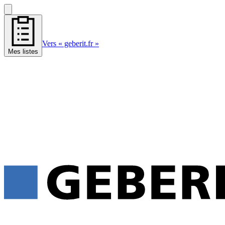
Vers « geberit.fr »
Mes listes