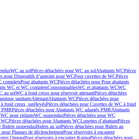
endus
WC au sol
Pièces détachées pour WC au sol
Abattants WC
Pièces
es pour Dispositifs d’appoint pour WC
Pour cuvettes de WC
Pièces
C complets
Pour abattants WC
Pièces détachées pour Pour abattants
ants WC et WC complets
Consommables
WC et abattants WC
WC
C au sol
WC à fond creux pour réservoir attenant
Pièces détachées
amique sanitaire
Attenant
Abattants WC
Pièces détachées pour
à fond creux, surélevés
Pièces détachées pour Cuvettes de WC à fond
és PMR
Pièces détachées pour Abattants WC adaptés PMR
Abattants
r WC pour enfants
WC suspendus
Pièces détachées pour WC
s WC
Pièces détachées pour Abattants WC
Lunettes d’abattant
Pièces
r Bidets suspendus
Bidets au sol
Pièces détachées pour Bidets au
s pour Plaques de déclenchement
Pour réservoirs à encastrer
astrer Omega
Pour réservoirs à encastrer Kappa
Pièces détachées pour