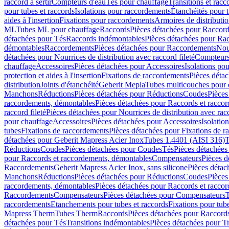
raccord à sertir
Compteurs d'eau
Tés pour chauffage
Transitions et rac
pour tubes et raccords
Isolations pour raccordements
Étanchéités pour t
aides à l'insertion
Fixations pour raccordements
Armoires de distributi
ML
Tubes ML pour chauffage
Raccords
Pièces détachées pour Raccor
détachées pour Tés
Raccords indémontables
Pièces détachées pour Ra
démontables
Raccordements
Pièces détachées pour Raccordements
Nou
détachées pour Nourrices de distribution avec raccord fileté
Compteurs
chauffage
Accessoires
Pièces détachées pour Accessoires
Isolations pou
protection et aides à l'insertion
Fixations de raccordements
Pièces déta
distribution
Joints d'étanchéité
Geberit Mepla
Tubes multicouches pour 
Manchons
Réductions
Pièces détachées pour Réductions
Coudes
Pièces
raccordements, démontables
Pièces détachées pour Raccords et racco
raccord fileté
Pièces détachées pour Nourrices de distribution avec racc
pour chauffage
Accessoires
Pièces détachées pour Accessoires
Isolatio
tubes
Fixations de raccordements
Pièces détachées pour Fixations de 
détachées pour Geberit Mapress Acier Inox
Tubes 1.4401 (AISI 316)
T
Réductions
Coudes
Pièces détachées pour Coudes
Tés
Pièces détachées
pour Raccords et raccordements, démontables
Compensateurs
Pièces 
Raccordements
Geberit Mapress Acier Inox, sans silicone
Pièces détac
Manchons
Réductions
Pièces détachées pour Réductions
Coudes
Pièces
raccordements, démontables
Pièces détachées pour Raccords et racco
Raccordements
Compensateurs
Pièces détachées pour Compensateurs
T
raccordements
Etanchements pour tubes et raccords
Fixations pour tub
Mapress Therm
Tubes Therm
Raccords
Pièces détachées pour Raccord
détachées pour Tés
Transitions indémontables
Pièces détachées pour T