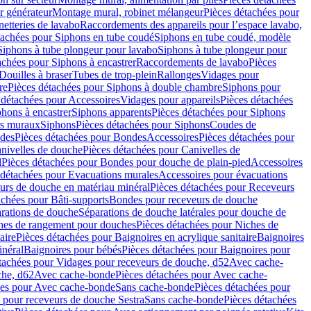
r générateur
Montage mural, robinet mélangeur
Pièces détachées pour
netteries de lavabo
Raccordements des appareils pour l’espace lavabo,
tachées pour Siphons en tube coudé
Siphons en tube coudé, modèle
Siphons à tube plongeur pour lavabo
Siphons à tube plongeur pour
achées pour Siphons à encastrer
Raccordements de lavabo
Pièces
Douilles à braser
Tubes de trop-plein
Rallonges
Vidages pour
re
Pièces détachées pour Siphons à double chambre
Siphons pour
 détachées pour Accessoires
Vidages pour appareils
Pièces détachées
hons à encastrer
Siphons apparents
Pièces détachées pour Siphons
rs muraux
Siphons
Pièces détachées pour Siphons
Coudes de
des
Pièces détachées pour Bondes
Accessoires
Pièces détachées pour
nivelles de douche
Pièces détachées pour Canivelles de
d
Pièces détachées pour Bondes pour douche de plain-pied
Accessoires
 détachées pour Evacuations murales
Accessoires pour évacuations
urs de douche en matériau minéral
Pièces détachées pour Receveurs
achées pour Bâti-supports
Bondes pour receveurs de douche
arations de douche
Séparations de douche latérales pour douche de
hes de rangement pour douches
Pièces détachées pour Niches de
aire
Pièces détachées pour Baignoires en acrylique sanitaire
Baignoires
inéral
Baignoires pour bébés
Pièces détachées pour Baignoires pour
tachées pour Vidages pour receveurs de douche, d52
Avec cache-
che, d62
Avec cache-bonde
Pièces détachées pour Avec cache-
ées pour Avec cache-bonde
Sans cache-bonde
Pièces détachées pour
 pour receveurs de douche Sestra
Sans cache-bonde
Pièces détachées