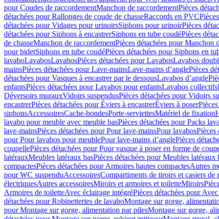
pour Coudes de raccordement
Manchon de raccordement
Pièces détac
détachées pour Rallonges de coude de chasse
Raccords en PVC
Pièce
détachées pour Vidages pour urinoirs
Siphons pour urinoir
Pièces déta
détachées pour Siphons à encastrer
Siphons en tube coudé
Pièces déta
de chasse
Manchon de raccordement
Pièces détachées pour Manchon 
pour bidet
Siphons en tube coudé
Pièces détachées pour Siphons en tu
lavabo
Lavabos
Lavabos
Pièces détachées pour Lavabos
Lavabos doubl
mains
Pièces détachées pour Lave-mains
Lave-mains d’angle
Pièces dé
détachées pour Vasques à encastrer par le dessous
Lavabos d’angle
Piè
enfants
Pièces détachées pour Lavabos pour enfants
Lavabos collectifs
Déversoirs muraux
Vidoirs suspendus
Pièces détachées pour Vidoirs s
encastrer
Pièces détachées pour Éviers à encastrer
Éviers à poser
Pièces
siphons
Accessoires
Cache-bondes
Porte-serviettes
Matériel de fixation
H
lavabo pour meuble avec meuble bas
Pièces détachées pour Packs la
lave-mains
Pièces détachées pour Pour lave-mains
Pour lavabos
Pièces
pour Pour lavabos pour meuble
Pour lave-mains d’angle
Pièces détach
coupelle
Pièces détachées pour Pour vasque à poser en forme de coupe
latéraux
Meubles latéraux bas
Pièces détachées pour Meubles latéraux 
compactes
Pièces détachées pour Armoires hautes compactes
Autres m
pour WC suspendu
Accessoires
Compartiments de tiroirs et casiers de
électriques
Autres accessoires
Miroirs et armoires et toilette
Miroirs
Pièc
Armoires de toilette
Avec éclairage intégré
Pièces détachées pour Avec 
détachées pour Robinetteries de lavabo
Montage sur gorge, alimentatio
pour Montage sur gorge, alimentation par piles
Montage sur gorge, ali
détachées pour Montage sur gorge, robinet mitigeur
Montage mural, al