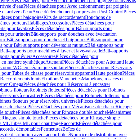
tive
Pièces détachées pour Avec actionnement par poignée rotative
Kits
rrivée d’eau
Pièces détachées pour Avec actionnement par poignée
 et arrivée d’eau
Avec déclenchement par pression PushControl
Pièces
idages pour baignoires
Kits de raccordement
Bouchons de
tèmes porteurs
Habillages
Accessoires
Pièces détachées pour
rts pour lavabos
Pièces détachées pour Bâti-supports pour
ts pour urinoirs
Bâti-supports pour douches avec évacuation
our Bâti-supports pour douches et baignoires
Bâti-supports pour
es pour Bâti-supports pour déversoirs muraux
Bâti-supports pour
Bâti-supports pour machines à laver et lave-vaisselle
Bâti-supports
ports pour éviers
Accessoires
Pièces détachées pour
 en matière synthétique
Attenant
Pièces détachées pour Attenant
Haute
s pour WC, en céramique sanitaire
Pièces détachées pour Réservoirs
 pour Tubes de chasse pour réservoirs apparents
Haute position
Pièces
r Raccordements
Joints
Fixations
Manchettes
Mamelons, rosaces et
astrer Omega
Pièces détachées pour Réservoirs à encastrer
inets flotteurs
Robinets flotteurs
Pièces détachées pour Robinets
réservoirs à encastrer
Pièces détachées pour Robinets flotteurs pour
inets flotteurs pour réservoirs, universels
Pièces détachées pour
mes de chasse
Pièces détachées pour Mécanismes de chasse
Rinçage
le touche
Pièces détachées pour Rinçage double touche
Mécanismes
e
Rinçage simple touche
Pièces détachées pour Rinçage simple
s ML
Tubes ML pour chauffage
Raccords
Pièces détachées pour
raccords, démontables
Fermetures
Boîtes de
s de distribution avec raccord fileté
Nourrice de distribution avec