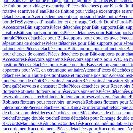
pour Sans cache-bonde
Vidages pour baignoires, d52
Pièces détachées
de finition pour vidage excentrique
Pièces détachées pour Kits de fini
rotative et arrivée d’eau
Kits de finition pour vidage excentrique et arr
détachées pour Avec déclenchement par pression PushControl
Avec c
bonde
Tés
Systèmes d’installation et de rinçage
Geberit Duofix
Parois
Pi
Accessoires
Bâti-supports
Pièces détachées pour Bâti-supports
Bâti-su
lavabos
Bâti-supports pour bidets
Pièces détachées pour Bâti-supports 
murale
Pièces détachées pour Bâti-supports pour douches avec évacua
séparations de douches
Pièces détachées pour Bâti-supports pour sépa
robinetteries
Pièces détachées pour Bâti-supports pour robinetteries
Bât
pour charges de console
Pièces détachées pour Bâti-supports pour cha
Accessoires
Réservoirs apparents
Réservoirs apparents pour WC, en ma
position
Pièces détachées pour Haute position
Basse et moyenne positi
apparents pour WC, en céramique sanitaire
Attenant
Pièces détachées 
détachées pour Haute position
Basse et moyenne position
Accessoires
P
modérateurs de débit
Réservoirs à encastrer
Réservoirs à encastrer Sig
Omega
Réservoirs à encastrer Delta
Pièces détachées pour Réservoirs à
flotteurs
Robinets flotteurs pour réservoirs apparents
Pièces détachées p
réservoirs à encastrer
Robinets flotteurs pour réservoirs en céramique
P
Robinets flotteurs pour réservoirs, universels
Robinets flotteurs pour 
interrompable
Pièces détachées pour Rinçage interrompable
Rinçage s
de chasse complets
Pièces détachées pour Mécanismes de chasse comp
touche
Rinçage double touche
Pièces détachées pour Rinçage double 
Raccords
Manchons
Réductions
Coudes
Tés
Raccords indémontables
Tra
raccordement
Raccordements
Pièces détachées pour Raccordements
Nou