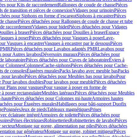
ées pour Kits de raccordement
Rallonges de coude de chasse
Pièces
s de transition et pièces de connexion
Vidages pour urinoirs
Pièces
achées pour Siphons en forme d’escargot
Siphons à encastrer
Pièces
de chasse
Pièces détachées pour Rallonges de coude de chasse et tube
 de raccordement
Vidages pour bidet
Pièces détachées pour Vidages
ouilles à braser
Pièces détachées pour Douilles à braser
Espace
asques à poser
Pièces détachées pour Vasques à poser
Lave-
our Vasques à encastrer
Vasques à encastrer par le dessous
Pièces
s PMR
Pièces détachées pour Lavabos adaptés PMR
Lavabos pour
s pour Autres lavabos
Déversoirs muraux
Pièces détachées pour
e laboratoire
Pièces détachées pour Cuves de laboratoire
Éviers à
our Colonnes
Colonnes
Cache-siphons
Pièces détachées pour Cache-
ts de consoles
Étagères murales
Packs lavabo avec meuble bas
Packs
 pour lavabo
Pièces détachées pour Meubles bas pour lavabo
Pour
r Pour lavabos doubles
Pour lavabos pour meuble
Pièces détachées
our Plans pour vasques
Pour vasque à poser en forme de
 à poser rectangulaire
Meubles latéraux
Pièces détachées pour Meubles
-haute
Pièces détachées pour Colonnes mi-haute
Armoires hautes
tachées pour Étagères murales
Habillages pour bâti-support Duofix
ge
Poignées
Jeux de pieds
Tableaux magnétiques
Prises
vec éclairage intégré
Armoires de toilette
Pièces détachées pour
soires
Prises électriques
Robinetteries
Robinetteries de lavabo
Pièces
 secteur
Montage sur gorge, alimentation par piles
Pièces détachées
entation par générateur
Montage sur gorge, robinet mitigeur
Pièces
n sur secteur
Montage mural, alimentation par piles
Pièces détachées