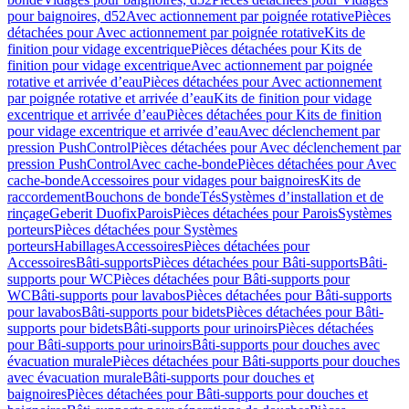
pour baignoires, d52
Avec actionnement par poignée rotative
Pièces
détachées pour Avec actionnement par poignée rotative
Kits de
finition pour vidage excentrique
Pièces détachées pour Kits de
finition pour vidage excentrique
Avec actionnement par poignée
rotative et arrivée d’eau
Pièces détachées pour Avec actionnement
par poignée rotative et arrivée d’eau
Kits de finition pour vidage
excentrique et arrivée d’eau
Pièces détachées pour Kits de finition
pour vidage excentrique et arrivée d’eau
Avec déclenchement par
pression PushControl
Pièces détachées pour Avec déclenchement par
pression PushControl
Avec cache-bonde
Pièces détachées pour Avec
cache-bonde
Accessoires pour vidages pour baignoires
Kits de
raccordement
Bouchons de bonde
Tés
Systèmes d’installation et de
rinçage
Geberit Duofix
Parois
Pièces détachées pour Parois
Systèmes
porteurs
Pièces détachées pour Systèmes
porteurs
Habillages
Accessoires
Pièces détachées pour
Accessoires
Bâti-supports
Pièces détachées pour Bâti-supports
Bâti-
supports pour WC
Pièces détachées pour Bâti-supports pour
WC
Bâti-supports pour lavabos
Pièces détachées pour Bâti-supports
pour lavabos
Bâti-supports pour bidets
Pièces détachées pour Bâti-
supports pour bidets
Bâti-supports pour urinoirs
Pièces détachées
pour Bâti-supports pour urinoirs
Bâti-supports pour douches avec
évacuation murale
Pièces détachées pour Bâti-supports pour douches
avec évacuation murale
Bâti-supports pour douches et
baignoires
Pièces détachées pour Bâti-supports pour douches et