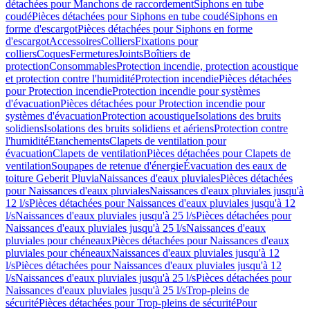
détachées pour Manchons de raccordement
Siphons en tube
coudé
Pièces détachées pour Siphons en tube coudé
Siphons en
forme d'escargot
Pièces détachées pour Siphons en forme
d'escargot
Accessoires
Colliers
Fixations pour
colliers
Coques
Fermetures
Joints
Boîtiers de
protection
Consommables
Protection incendie, protection acoustique
et protection contre l'humidité
Protection incendie
Pièces détachées
pour Protection incendie
Protection incendie pour systèmes
d'évacuation
Pièces détachées pour Protection incendie pour
systèmes d'évacuation
Protection acoustique
Isolations des bruits
solidiens
Isolations des bruits solidiens et aériens
Protection contre
l'humidité
Etanchements
Clapets de ventilation pour
évacuation
Clapets de ventilation
Pièces détachées pour Clapets de
ventilation
Soupapes de retenue d'énergie
Évacuation des eaux de
toiture Geberit Pluvia
Naissances d'eaux pluviales
Pièces détachées
pour Naissances d'eaux pluviales
Naissances d'eaux pluviales jusqu'à
12 l/s
Pièces détachées pour Naissances d'eaux pluviales jusqu'à 12
l/s
Naissances d'eaux pluviales jusqu'à 25 l/s
Pièces détachées pour
Naissances d'eaux pluviales jusqu'à 25 l/s
Naissances d'eaux
pluviales pour chéneaux
Pièces détachées pour Naissances d'eaux
pluviales pour chéneaux
Naissances d'eaux pluviales jusqu'à 12
l/s
Pièces détachées pour Naissances d'eaux pluviales jusqu'à 12
l/s
Naissances d'eaux pluviales jusqu'à 25 l/s
Pièces détachées pour
Naissances d'eaux pluviales jusqu'à 25 l/s
Trop-pleins de
sécurité
Pièces détachées pour Trop-pleins de sécurité
Pour