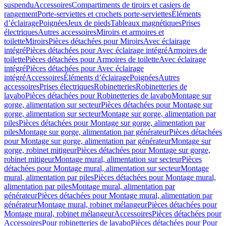
suspendu
Accessoires
Compartiments de tiroirs et casiers de
rangement
Porte-serviettes et crochets porte-serviettes
Éléments
d’éclairage
Poignées
Jeux de pieds
Tableaux magnétiques
Prises
électriques
Autres accessoires
Miroirs et armoires et
toilette
Miroirs
Pièces détachées pour Miroirs
Avec éclairage
intégré
Pièces détachées pour Avec éclairage intégré
Armoires de
toilette
Pièces détachées pour Armoires de toilette
Avec éclairage
intégré
Pièces détachées pour Avec éclairage
intégré
Accessoires
Éléments d’éclairage
Poignées
Autres
accessoires
Prises électriques
Robinetteries
Robinetteries de
lavabo
Pièces détachées pour Robinetteries de lavabo
Montage sur
gorge, alimentation sur secteur
Pièces détachées pour Montage sur
gorge, alimentation sur secteur
Montage sur gorge, alimentation par
piles
Pièces détachées pour Montage sur gorge, alimentation par
piles
Montage sur gorge, alimentation par générateur
Pièces détachées
pour Montage sur gorge, alimentation par générateur
Montage sur
gorge, robinet mitigeur
Pièces détachées pour Montage sur gorge,
robinet mitigeur
Montage mural, alimentation sur secteur
Pièces
détachées pour Montage mural, alimentation sur secteur
Montage
mural, alimentation par piles
Pièces détachées pour Montage mural,
alimentation par piles
Montage mural, alimentation par
générateur
Pièces détachées pour Montage mural, alimentation par
générateur
Montage mural, robinet mélangeur
Pièces détachées pour
Montage mural, robinet mélangeur
Accessoires
Pièces détachées pour
Accessoires
Pour robinetteries de lavabo
Pièces détachées pour Pour