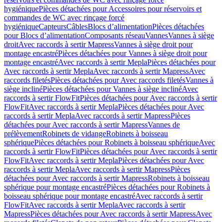
hygiénique
Pièces détachées pour Accessoires pour réservoirs et
commandes de WC avec rinçage forcé
hygiénique
Capteurs
Câbles
Blocs d’alimentation
Pièces détachées
pour Blocs d’alimentation
Composants réseau
Vannes
Vannes à siège
droit
Avec raccords à sertir Mapress
Vannes à siège droit pour
montage encastré
Pièces détachées pour Vannes à siège droit pour
montage encastré
Avec raccords à sertir Mepla
Pièces détachées pour
Avec raccords à sertir Mepla
Avec raccords à sertir Mapress
Avec
raccords filetés
Pièces détachées pour Avec raccords filetés
Vannes à
siège incliné
Pièces détachées pour Vannes à siège incliné
Avec
raccords à sertir FlowFit
Pièces détachées pour Avec raccords à sertir
FlowFit
Avec raccords à sertir Mepla
Pièces détachées pour Avec
raccords à sertir Mepla
Avec raccords à sertir Mapress
Pièces
détachées pour Avec raccords à sertir Mapress
Vannes de
prélèvement
Robinets de vidange
Robinets à boisseau
sphérique
Pièces détachées pour Robinets à boisseau sphérique
Avec
raccords à sertir FlowFit
Pièces détachées pour Avec raccords à sertir
FlowFit
Avec raccords à sertir Mepla
Pièces détachées pour Avec
raccords à sertir Mepla
Avec raccords à sertir Mapress
Pièces
détachées pour Avec raccords à sertir Mapress
Robinets à boisseau
sphérique pour montage encastré
Pièces détachées pour Robinets à
boisseau sphérique pour montage encastré
Avec raccords à sertir
FlowFit
Avec raccords à sertir Mepla
Avec raccords à sertir
Mapress
Pièces détachées pour Avec raccords à sertir Mapress
Avec