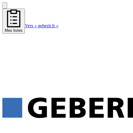
Vers « geberit.fr »
Mes listes