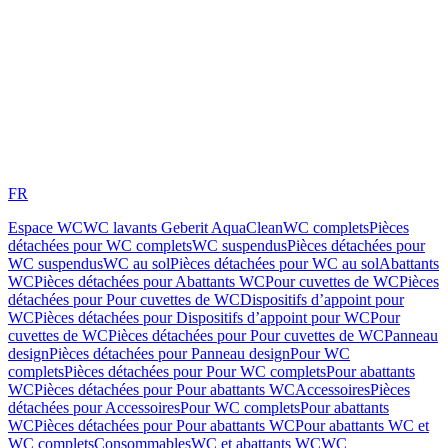
FR
Espace WC
WC lavants Geberit AquaClean
WC complets
Pièces
détachées pour WC complets
WC suspendus
Pièces détachées pour
WC suspendus
WC au sol
Pièces détachées pour WC au sol
Abattants
WC
Pièces détachées pour Abattants WC
Pour cuvettes de WC
Pièces
détachées pour Pour cuvettes de WC
Dispositifs d’appoint pour
WC
Pièces détachées pour Dispositifs d’appoint pour WC
Pour
cuvettes de WC
Pièces détachées pour Pour cuvettes de WC
Panneau
design
Pièces détachées pour Panneau design
Pour WC
complets
Pièces détachées pour Pour WC complets
Pour abattants
WC
Pièces détachées pour Pour abattants WC
Accessoires
Pièces
détachées pour Accessoires
Pour WC complets
Pour abattants
WC
Pièces détachées pour Pour abattants WC
Pour abattants WC et
WC complets
Consommables
WC et abattants WC
WC