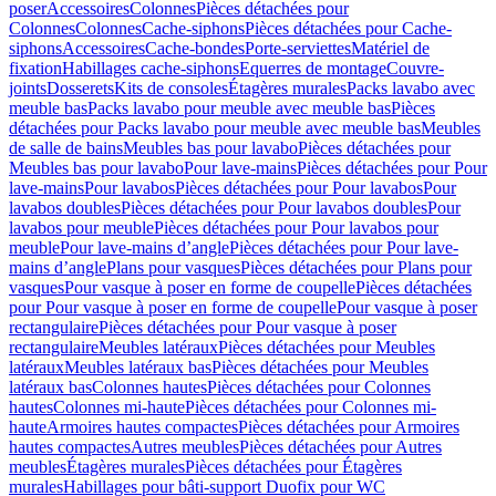
poser
Accessoires
Colonnes
Pièces détachées pour
Colonnes
Colonnes
Cache-siphons
Pièces détachées pour Cache-
siphons
Accessoires
Cache-bondes
Porte-serviettes
Matériel de
fixation
Habillages cache-siphons
Equerres de montage
Couvre-
joints
Dosserets
Kits de consoles
Étagères murales
Packs lavabo avec
meuble bas
Packs lavabo pour meuble avec meuble bas
Pièces
détachées pour Packs lavabo pour meuble avec meuble bas
Meubles
de salle de bains
Meubles bas pour lavabo
Pièces détachées pour
Meubles bas pour lavabo
Pour lave-mains
Pièces détachées pour Pour
lave-mains
Pour lavabos
Pièces détachées pour Pour lavabos
Pour
lavabos doubles
Pièces détachées pour Pour lavabos doubles
Pour
lavabos pour meuble
Pièces détachées pour Pour lavabos pour
meuble
Pour lave-mains d’angle
Pièces détachées pour Pour lave-
mains d’angle
Plans pour vasques
Pièces détachées pour Plans pour
vasques
Pour vasque à poser en forme de coupelle
Pièces détachées
pour Pour vasque à poser en forme de coupelle
Pour vasque à poser
rectangulaire
Pièces détachées pour Pour vasque à poser
rectangulaire
Meubles latéraux
Pièces détachées pour Meubles
latéraux
Meubles latéraux bas
Pièces détachées pour Meubles
latéraux bas
Colonnes hautes
Pièces détachées pour Colonnes
hautes
Colonnes mi-haute
Pièces détachées pour Colonnes mi-
haute
Armoires hautes compactes
Pièces détachées pour Armoires
hautes compactes
Autres meubles
Pièces détachées pour Autres
meubles
Étagères murales
Pièces détachées pour Étagères
murales
Habillages pour bâti-support Duofix pour WC