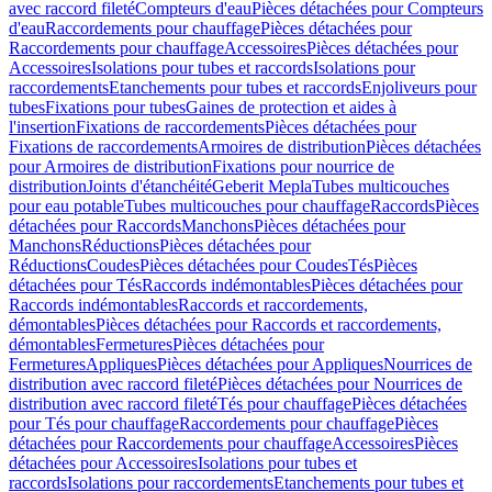
avec raccord fileté
Compteurs d'eau
Pièces détachées pour Compteurs
d'eau
Raccordements pour chauffage
Pièces détachées pour
Raccordements pour chauffage
Accessoires
Pièces détachées pour
Accessoires
Isolations pour tubes et raccords
Isolations pour
raccordements
Etanchements pour tubes et raccords
Enjoliveurs pour
tubes
Fixations pour tubes
Gaines de protection et aides à
l'insertion
Fixations de raccordements
Pièces détachées pour
Fixations de raccordements
Armoires de distribution
Pièces détachées
pour Armoires de distribution
Fixations pour nourrice de
distribution
Joints d'étanchéité
Geberit Mepla
Tubes multicouches
pour eau potable
Tubes multicouches pour chauffage
Raccords
Pièces
détachées pour Raccords
Manchons
Pièces détachées pour
Manchons
Réductions
Pièces détachées pour
Réductions
Coudes
Pièces détachées pour Coudes
Tés
Pièces
détachées pour Tés
Raccords indémontables
Pièces détachées pour
Raccords indémontables
Raccords et raccordements,
démontables
Pièces détachées pour Raccords et raccordements,
démontables
Fermetures
Pièces détachées pour
Fermetures
Appliques
Pièces détachées pour Appliques
Nourrices de
distribution avec raccord fileté
Pièces détachées pour Nourrices de
distribution avec raccord fileté
Tés pour chauffage
Pièces détachées
pour Tés pour chauffage
Raccordements pour chauffage
Pièces
détachées pour Raccordements pour chauffage
Accessoires
Pièces
détachées pour Accessoires
Isolations pour tubes et
raccords
Isolations pour raccordements
Etanchements pour tubes et