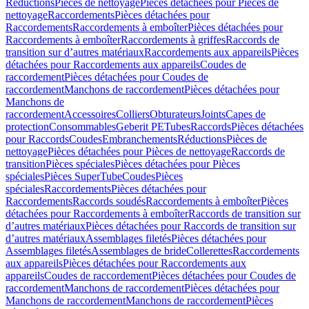
Réductions
Pièces de nettoyage
Pièces détachées pour Pièces de
nettoyage
Raccordements
Pièces détachées pour
Raccordements
Raccordements à emboîter
Pièces détachées pour
Raccordements à emboîter
Raccordements à griffes
Raccords de
transition sur d’autres matériaux
Raccordements aux appareils
Pièces
détachées pour Raccordements aux appareils
Coudes de
raccordement
Pièces détachées pour Coudes de
raccordement
Manchons de raccordement
Pièces détachées pour
Manchons de
raccordement
Accessoires
Colliers
Obturateurs
Joints
Capes de
protection
Consommables
Geberit PE
Tubes
Raccords
Pièces détachées
pour Raccords
Coudes
Embranchements
Réductions
Pièces de
nettoyage
Pièces détachées pour Pièces de nettoyage
Raccords de
transition
Pièces spéciales
Pièces détachées pour Pièces
spéciales
Pièces SuperTube
Coudes
Pièces
spéciales
Raccordements
Pièces détachées pour
Raccordements
Raccords soudés
Raccordements à emboîter
Pièces
détachées pour Raccordements à emboîter
Raccords de transition sur
d’autres matériaux
Pièces détachées pour Raccords de transition sur
d’autres matériaux
Assemblages filetés
Pièces détachées pour
Assemblages filetés
Assemblages de bride
Collerettes
Raccordements
aux appareils
Pièces détachées pour Raccordements aux
appareils
Coudes de raccordement
Pièces détachées pour Coudes de
raccordement
Manchons de raccordement
Pièces détachées pour
Manchons de raccordement
Manchons de raccordement
Pièces