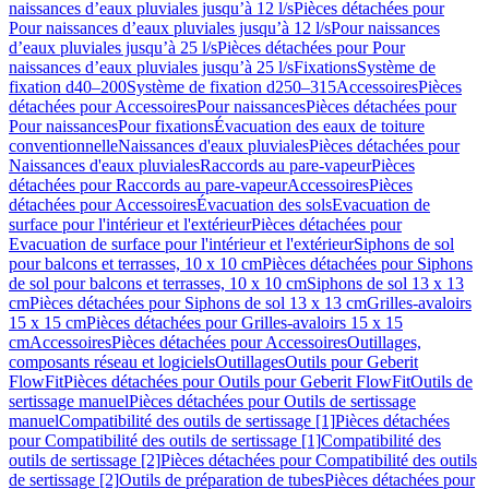
naissances d’eaux pluviales jusqu’à 12 l/s
Pièces détachées pour
Pour naissances d’eaux pluviales jusqu’à 12 l/s
Pour naissances
d’eaux pluviales jusqu’à 25 l/s
Pièces détachées pour Pour
naissances d’eaux pluviales jusqu’à 25 l/s
Fixations
Système de
fixation d40–200
Système de fixation d250–315
Accessoires
Pièces
détachées pour Accessoires
Pour naissances
Pièces détachées pour
Pour naissances
Pour fixations
Évacuation des eaux de toiture
conventionnelle
Naissances d'eaux pluviales
Pièces détachées pour
Naissances d'eaux pluviales
Raccords au pare-vapeur
Pièces
détachées pour Raccords au pare-vapeur
Accessoires
Pièces
détachées pour Accessoires
Évacuation des sols
Evacuation de
surface pour l'intérieur et l'extérieur
Pièces détachées pour
Evacuation de surface pour l'intérieur et l'extérieur
Siphons de sol
pour balcons et terrasses, 10 x 10 cm
Pièces détachées pour Siphons
de sol pour balcons et terrasses, 10 x 10 cm
Siphons de sol 13 x 13
cm
Pièces détachées pour Siphons de sol 13 x 13 cm
Grilles-avaloirs
15 x 15 cm
Pièces détachées pour Grilles-avaloirs 15 x 15
cm
Accessoires
Pièces détachées pour Accessoires
Outillages,
composants réseau et logiciels
Outillages
Outils pour Geberit
FlowFit
Pièces détachées pour Outils pour Geberit FlowFit
Outils de
sertissage manuel
Pièces détachées pour Outils de sertissage
manuel
Compatibilité des outils de sertissage [1]
Pièces détachées
pour Compatibilité des outils de sertissage [1]
Compatibilité des
outils de sertissage [2]
Pièces détachées pour Compatibilité des outils
de sertissage [2]
Outils de préparation de tubes
Pièces détachées pour