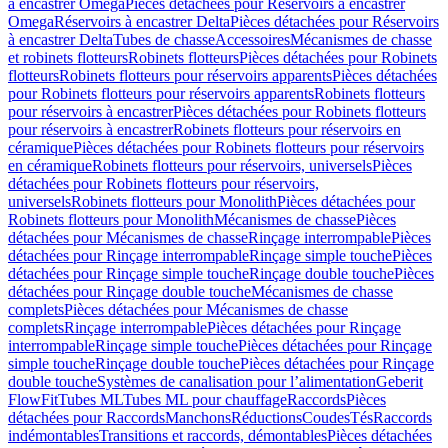
à encastrer Omega
Pièces détachées pour Réservoirs à encastrer
Omega
Réservoirs à encastrer Delta
Pièces détachées pour Réservoirs
à encastrer Delta
Tubes de chasse
Accessoires
Mécanismes de chasse
et robinets flotteurs
Robinets flotteurs
Pièces détachées pour Robinets
flotteurs
Robinets flotteurs pour réservoirs apparents
Pièces détachées
pour Robinets flotteurs pour réservoirs apparents
Robinets flotteurs
pour réservoirs à encastrer
Pièces détachées pour Robinets flotteurs
pour réservoirs à encastrer
Robinets flotteurs pour réservoirs en
céramique
Pièces détachées pour Robinets flotteurs pour réservoirs
en céramique
Robinets flotteurs pour réservoirs, universels
Pièces
détachées pour Robinets flotteurs pour réservoirs,
universels
Robinets flotteurs pour Monolith
Pièces détachées pour
Robinets flotteurs pour Monolith
Mécanismes de chasse
Pièces
détachées pour Mécanismes de chasse
Rinçage interrompable
Pièces
détachées pour Rinçage interrompable
Rinçage simple touche
Pièces
détachées pour Rinçage simple touche
Rinçage double touche
Pièces
détachées pour Rinçage double touche
Mécanismes de chasse
complets
Pièces détachées pour Mécanismes de chasse
complets
Rinçage interrompable
Pièces détachées pour Rinçage
interrompable
Rinçage simple touche
Pièces détachées pour Rinçage
simple touche
Rinçage double touche
Pièces détachées pour Rinçage
double touche
Systèmes de canalisation pour l’alimentation
Geberit
FlowFit
Tubes ML
Tubes ML pour chauffage
Raccords
Pièces
détachées pour Raccords
Manchons
Réductions
Coudes
Tés
Raccords
indémontables
Transitions et raccords, démontables
Pièces détachées