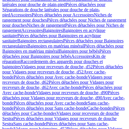
latérales pour douche de plain-pied
Pièces détachées pour
Séparations de douche latérales pour douche de plain-
pied
Accessoires
Pièces détachées pour Accessoires
Niches de
rangement pour douches
Pièces détachées pour Niches de rangement
pour douches
Niches de rangement
Pièces détachées pour Niches de
rangement
Accessoires
Baignoires
Baignoires en acrylique
sanitaire
Pièces détachées pour Baignoires en acrylique
sanitaire
Baignoires rectangulaires
Pièces détachées pour Baignoires
rectangulaires
Baignoires en matériau minéral
Pièces détachées pour
Baignoires en matériau minéral
Baignoires pour bébés
Pièces
détachées pour Baignoires pour bébés
Accessoires
Kits de
réparation
Raccordements des appareils pour douches et
baignoires
Vidages pour receveurs de douche, d52
Pièces détachées
pour Vidages pour receveurs de douche, d52
Avec cache-
bonde
Pièces détachées pour Avec cache-bonde
Vidages pour
receveurs de douche, d62
Pièces détachées pour Vidages pour
receveurs de douche, d62
Avec cache-bonde
Pièces détachées pour
Avec cache-bonde
Vidages pour receveurs de douche, d90
Pièces
détachées pour Vidages pour receveurs de douche, d90
Avec cache-
bonde
Pièces détachées pour Avec cache-bonde
Sans cache-
bonde
Pièces détachées pour Sans cache-bonde
Cache-bondes
Pièces
détachées pour Cache-bondes
Vidages pour receveurs de douche
Sestra
Pièces détachées pour Vidages pour receveurs de douche
Sestra
Sans cache-bonde
Pièces détachées pour Sans cache-
bonde
Vidages pour baignoires, d52
Pièces détachées pour Vidages