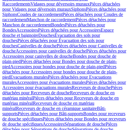
Raccordements
Vidages pour déversoirs muraux
Pièces détachées
pour Vidages pour déversoirs muraux
Siphons
Pièces détachées pour
Siphons
Coudes de raccordement
Pièces détachées pour Coudes de
raccordement
Manchon de raccordement
Pièces détachées pour
Manchon de raccordement
Bondes
Pièces détachées pour
Bondes
Accessoires
Pièces détachées pour Accessoires
Espace
douche et baignoire
Douches
Évacuation des sols pour
douches
Pièces détachées pour Évacuation des sols pour
douches
Canivelles de douche
Pièces détachées pour Canivelles de
douche
Accessoires pour canivelles de douche
Pièces détachées pour
Accessoires pour canivelles de douche
Bondes pour douche de
plain-pied
Pièces détachées pour Bondes pour douche de plain-
pied
Accessoires pour bondes pour douche de plain-pied
Pièces
détachées pour Accessoires pour bondes pour douche de plain-
pied
Evacuations murales
Pièces détachées pour Evacuations
murales
Accessoires pour évacuations murales
Pièces détachées pour
Accessoires pour évacuations murales
Receveurs de douche
Pièces
détachées pour Receveurs de douche
Receveurs de douche en
matériau minéral
Pièces détachées pour Receveurs de douche en
matériau minéral
Receveurs de douche en matériau
minéral
Receveurs de douche en céramique sanitaire
Bâti-
supports
Pièces détachées pour Bâti-supports
Bondes pour receveurs
de douche spécifiques
Pièces détachées pour Bondes pour receveurs
de douche spécifiques
Accessoires
Séparations de douche
Pièces
détachées pour Séparations de douche
Séparations de douche