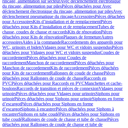
rinçage, alimentation sur secteur
Avec déclenchement électronique
du rinçage, alimentation par piles
Pièces détachées pour Avec
déclenchement électronique du rinçage, alimentation par piles
Avec
déclenchement pneumatique du rinçage
Accessoires
Pièces détachées
pour Accessoires
Kits d’installation et de remplacement
Pièces
détachées pour Kits d’installation et de remplacement
Tubes de
chasse, coudes de chasse et raccords
Kits de rénovation
Pièces
détachées pour Kits de rénovation
Plaques de fermeture
Autres
accessoires
Aides à la commande
Raccordements des appareils pour
WC, urinoirs et bidets
Vidages pour WC et vidoirs suspendus
Pièces
détachées pour Vidages pour WC et vidoirs suspendus
Coudes de
raccordement
Pièces détachées pour Coudes de
raccordement
Manchon de raccordement
Pièces détachées pour
Manchon de raccordement
Kits de raccordement
Pièces détachées
pour Kits de raccordement
Rallonges de coude de chasse
Pièces
détachées pour Rallonges de coude de chasse
Raccords en
PVC
Pièces détachées pour Raccords en PVC
Manchettes et cache-
boulons
Raccords de transition et pièces de connexion
Vidages pour
urinoirs
Pièces détachées pour Vidages pour urinoirs
Siphons pour
urinoir
Pièces détachées pour Siphons pour urinoir
Siphons en forme
d’escargot
Pièces détachées pour Siphons en forme
d’escargot
Siphons à encastrer
Pièces détachées pour Siphons à
encastrer
Siphons en tube coudé
Pièces détachées pour Siphons en
tube coudé
Rallonges de coude de chasse et tube de chasse
Pièces
détachées pour Rallonges de coude de chasse et tube de