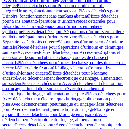
Avec commande d'urinoir intégrée
Pour commande d'urinoir
intégrée
Pièces détachées pour Pour commande d'urinoir
intégrée
Urinoirs, fonctionnement sans eau
Pièces détachées pour
Urinoirs, fonctionnement sans eau
Sans abattant
Pièces détachées
pour Sans abattant
Séparations d’urinoirs
Pièces détachées pour
Séparations d’urinoirs
Séparations d’urinoirs en matière
synthétique
Pièces détachées pour Séparations d’urinoirs en matière
synthétique
Séparations d’urinoirs en verre
Pièces détachées pour
Séparations d’urinoirs en verre
Séparations d’urinoirs en céramique
sanitaire
Pièces détachées pour Séparations d’urinoirs en céramique
sanitaire
Accessoires
Pièces détachées pour Accessoires
Siphons et
accessoires de siphon
Tubes de chasse, coudes de chasse et
raccords
Pièces détachées pour Tubes de chasse, coudes de chasse et
raccords
Matériel de fixation
Habillages latéraux
Commandes
dʼurinoir
Montage encastré
Pièces détachées pour Montage
encastré
Avec déclenchement électronique du rinçage, alimentation
sur secteur
Pièces détachées pour Avec déclenchement électronique
du rinçage, alimentation sur secteur
Avec déclenchement
électronique du rinçage, alimentation par piles
Pièces détachées pour
Avec déclenchement électronique du rinçage, alimentation par
piles
Avec déclenchement pneumatique du rinçage
Pièces détachées
pour Avec déclenchement pneumatique du rinçage
Montage en
apparent
Pièces détachées pour Montage en apparent
Avec
déclenchement électronique du rinçage, alimentation sur
secteur
Pièces détachées pour Avec déclenchement électronique du