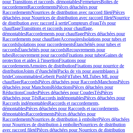
pour Transitions et raccords, démontables
Fermetures
Boîtes de
raccordement
Raccordements
Pièces détachées pour
Raccordements
Nourrices de distribution avec raccord fileté
Pièces
détachées pour Nourrices de distribution avec raccord fileté
Nourrice
de distribution avec raccord à sertir
Compteurs d'eau
Tés pour
chauffage
Transitions et raccords pour chauffage,
démontables
Raccordements pour chauffage
Pièces détachées pour
Raccordements pour chauffage
Accessoires
Isolations pour tubes et
raccords
Isolations pour raccordements
Étanchéités pour tubes et
raccords
Étanchéités pour raccords
Recouvrements pour
tubes
Recouvrement pour raccords
Fixations pour tubes
Gaines de
protection et aides à l'insertion
Fixations pour
raccordements
Armoires de distribution
Fixations pour nourrice de
distribution
Joints d’étanchéité
Packs de vis pour assemblages à
bride
Consommables
Geberit PushFit
Tubes ML
Tubes ML pour
chauffage
Raccords
Pièces détachées pour Raccords
Manchons
Pièces
détachées pour Manchons
Réductions
Pièces détachées pour
Réductions
Coudes
Pièces détachées pour Coudes
Tés
Pièces
détachées pour Tés
Raccords indémontables
Pièces détachées pour
Raccords indémontables
Raccords et raccordements,
démontables
Pièces détachées pour Raccords et raccordements,
démontables
Raccordements
Pièces détachées pour
Raccordements
Nourrices de distribution à emboîter
Pièces détachées
pour Nourrices de distribution à emboîter
Nourrices de distribution
avec raccord fileté
Pièces détachées pour Nourrices de distribution