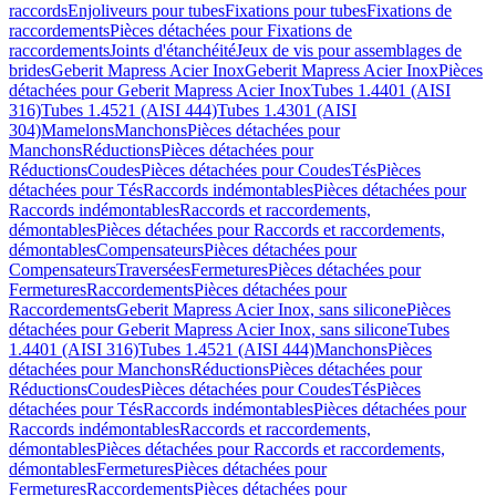
raccords
Enjoliveurs pour tubes
Fixations pour tubes
Fixations de
raccordements
Pièces détachées pour Fixations de
raccordements
Joints d'étanchéité
Jeux de vis pour assemblages de
brides
Geberit Mapress Acier Inox
Geberit Mapress Acier Inox
Pièces
détachées pour Geberit Mapress Acier Inox
Tubes 1.4401 (AISI
316)
Tubes 1.4521 (AISI 444)
Tubes 1.4301 (AISI
304)
Mamelons
Manchons
Pièces détachées pour
Manchons
Réductions
Pièces détachées pour
Réductions
Coudes
Pièces détachées pour Coudes
Tés
Pièces
détachées pour Tés
Raccords indémontables
Pièces détachées pour
Raccords indémontables
Raccords et raccordements,
démontables
Pièces détachées pour Raccords et raccordements,
démontables
Compensateurs
Pièces détachées pour
Compensateurs
Traversées
Fermetures
Pièces détachées pour
Fermetures
Raccordements
Pièces détachées pour
Raccordements
Geberit Mapress Acier Inox, sans silicone
Pièces
détachées pour Geberit Mapress Acier Inox, sans silicone
Tubes
1.4401 (AISI 316)
Tubes 1.4521 (AISI 444)
Manchons
Pièces
détachées pour Manchons
Réductions
Pièces détachées pour
Réductions
Coudes
Pièces détachées pour Coudes
Tés
Pièces
détachées pour Tés
Raccords indémontables
Pièces détachées pour
Raccords indémontables
Raccords et raccordements,
démontables
Pièces détachées pour Raccords et raccordements,
démontables
Fermetures
Pièces détachées pour
Fermetures
Raccordements
Pièces détachées pour