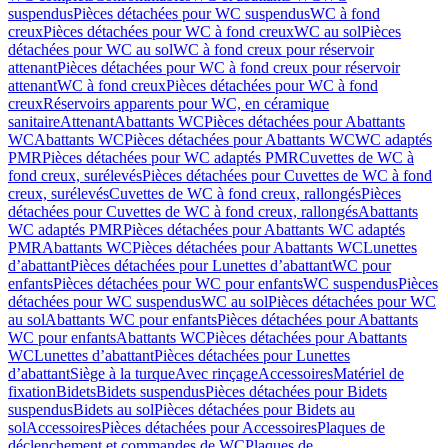
suspendus
Pièces détachées pour WC suspendus
WC à fond
creux
Pièces détachées pour WC à fond creux
WC au sol
Pièces
détachées pour WC au sol
WC à fond creux pour réservoir
attenant
Pièces détachées pour WC à fond creux pour réservoir
attenant
WC à fond creux
Pièces détachées pour WC à fond
creux
Réservoirs apparents pour WC, en céramique
sanitaire
Attenant
Abattants WC
Pièces détachées pour Abattants
WC
Abattants WC
Pièces détachées pour Abattants WC
WC adaptés
PMR
Pièces détachées pour WC adaptés PMR
Cuvettes de WC à
fond creux, surélevés
Pièces détachées pour Cuvettes de WC à fond
creux, surélevés
Cuvettes de WC à fond creux, rallongés
Pièces
détachées pour Cuvettes de WC à fond creux, rallongés
Abattants
WC adaptés PMR
Pièces détachées pour Abattants WC adaptés
PMR
Abattants WC
Pièces détachées pour Abattants WC
Lunettes
d’abattant
Pièces détachées pour Lunettes d’abattant
WC pour
enfants
Pièces détachées pour WC pour enfants
WC suspendus
Pièces
détachées pour WC suspendus
WC au sol
Pièces détachées pour WC
au sol
Abattants WC pour enfants
Pièces détachées pour Abattants
WC pour enfants
Abattants WC
Pièces détachées pour Abattants
WC
Lunettes d’abattant
Pièces détachées pour Lunettes
d’abattant
Siège à la turque
Avec rinçage
Accessoires
Matériel de
fixation
Bidets
Bidets suspendus
Pièces détachées pour Bidets
suspendus
Bidets au sol
Pièces détachées pour Bidets au
sol
Accessoires
Pièces détachées pour Accessoires
Plaques de
déclenchement et commandes de WC
Plaques de