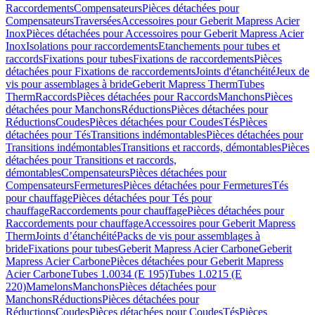
Raccordements
Compensateurs
Pièces détachées pour
Compensateurs
Traversées
Accessoires pour Geberit Mapress Acier
Inox
Pièces détachées pour Accessoires pour Geberit Mapress Acier
Inox
Isolations pour raccordements
Etanchements pour tubes et
raccords
Fixations pour tubes
Fixations de raccordements
Pièces
détachées pour Fixations de raccordements
Joints d'étanchéité
Jeux de
vis pour assemblages à bride
Geberit Mapress Therm
Tubes
Therm
Raccords
Pièces détachées pour Raccords
Manchons
Pièces
détachées pour Manchons
Réductions
Pièces détachées pour
Réductions
Coudes
Pièces détachées pour Coudes
Tés
Pièces
détachées pour Tés
Transitions indémontables
Pièces détachées pour
Transitions indémontables
Transitions et raccords, démontables
Pièces
détachées pour Transitions et raccords,
démontables
Compensateurs
Pièces détachées pour
Compensateurs
Fermetures
Pièces détachées pour Fermetures
Tés
pour chauffage
Pièces détachées pour Tés pour
chauffage
Raccordements pour chauffage
Pièces détachées pour
Raccordements pour chauffage
Accessoires pour Geberit Mapress
Therm
Joints d’étanchéité
Packs de vis pour assemblages à
bride
Fixations pour tubes
Geberit Mapress Acier Carbone
Geberit
Mapress Acier Carbone
Pièces détachées pour Geberit Mapress
Acier Carbone
Tubes 1.0034 (E 195)
Tubes 1.0215 (E
220)
Mamelons
Manchons
Pièces détachées pour
Manchons
Réductions
Pièces détachées pour
Réductions
Coudes
Pièces détachées pour Coudes
Tés
Pièces