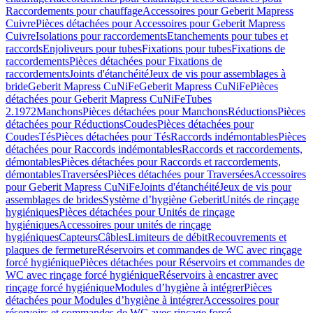
Raccordements pour chauffage
Accessoires pour Geberit Mapress
Cuivre
Pièces détachées pour Accessoires pour Geberit Mapress
Cuivre
Isolations pour raccordements
Etanchements pour tubes et
raccords
Enjoliveurs pour tubes
Fixations pour tubes
Fixations de
raccordements
Pièces détachées pour Fixations de
raccordements
Joints d'étanchéité
Jeux de vis pour assemblages à
bride
Geberit Mapress CuNiFe
Geberit Mapress CuNiFe
Pièces
détachées pour Geberit Mapress CuNiFe
Tubes
2.1972
Manchons
Pièces détachées pour Manchons
Réductions
Pièces
détachées pour Réductions
Coudes
Pièces détachées pour
Coudes
Tés
Pièces détachées pour Tés
Raccords indémontables
Pièces
détachées pour Raccords indémontables
Raccords et raccordements,
démontables
Pièces détachées pour Raccords et raccordements,
démontables
Traversées
Pièces détachées pour Traversées
Accessoires
pour Geberit Mapress CuNiFe
Joints d'étanchéité
Jeux de vis pour
assemblages de brides
Système d’hygiène Geberit
Unités de rinçage
hygiéniques
Pièces détachées pour Unités de rinçage
hygiéniques
Accessoires pour unités de rinçage
hygiéniques
Capteurs
Câbles
Limiteurs de débit
Recouvrements et
plaques de fermeture
Réservoirs et commandes de WC avec rinçage
forcé hygiénique
Pièces détachées pour Réservoirs et commandes de
WC avec rinçage forcé hygiénique
Réservoirs à encastrer avec
rinçage forcé hygiénique
Modules d’hygiène à intégrer
Pièces
détachées pour Modules d’hygiène à intégrer
Accessoires pour
réservoirs et commandes de WC avec rinçage forcé