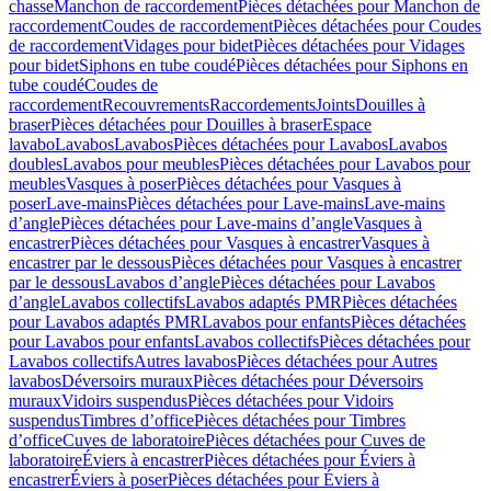
chasse
Manchon de raccordement
Pièces détachées pour Manchon de
raccordement
Coudes de raccordement
Pièces détachées pour Coudes
de raccordement
Vidages pour bidet
Pièces détachées pour Vidages
pour bidet
Siphons en tube coudé
Pièces détachées pour Siphons en
tube coudé
Coudes de
raccordement
Recouvrements
Raccordements
Joints
Douilles à
braser
Pièces détachées pour Douilles à braser
Espace
lavabo
Lavabos
Lavabos
Pièces détachées pour Lavabos
Lavabos
doubles
Lavabos pour meubles
Pièces détachées pour Lavabos pour
meubles
Vasques à poser
Pièces détachées pour Vasques à
poser
Lave-mains
Pièces détachées pour Lave-mains
Lave-mains
d’angle
Pièces détachées pour Lave-mains d’angle
Vasques à
encastrer
Pièces détachées pour Vasques à encastrer
Vasques à
encastrer par le dessous
Pièces détachées pour Vasques à encastrer
par le dessous
Lavabos d’angle
Pièces détachées pour Lavabos
d’angle
Lavabos collectifs
Lavabos adaptés PMR
Pièces détachées
pour Lavabos adaptés PMR
Lavabos pour enfants
Pièces détachées
pour Lavabos pour enfants
Lavabos collectifs
Pièces détachées pour
Lavabos collectifs
Autres lavabos
Pièces détachées pour Autres
lavabos
Déversoirs muraux
Pièces détachées pour Déversoirs
muraux
Vidoirs suspendus
Pièces détachées pour Vidoirs
suspendus
Timbres dʼoffice
Pièces détachées pour Timbres
dʼoffice
Cuves de laboratoire
Pièces détachées pour Cuves de
laboratoire
Éviers à encastrer
Pièces détachées pour Éviers à
encastrer
Éviers à poser
Pièces détachées pour Éviers à