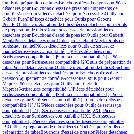
Outils de préparation de tubes
Bouchons d’essai de pression
Pièces
détachées pour Bouchons d’essai de pression
Équipements de
contrôle
Accessoires
Pièces détachées pour Accessoires
Outils pour
Geberit PushFit
Pièces détachées pour Outils pour Geberit
PushFit
Outils de préparation de tubes
Pièces détachées pour Outils
de préparation de tubes
Bouchons d'essai de pression
Pièces
détachées pour Bouchons d'essai de pression
Outils pour Geberit
Mepla
Pièces détachées pour Outils pour Geberit Mepla
Outils de
sertissage manuel
Pièces détachées pour Outils de sertissage
manuel
Sertisseuses compatibilité [1]
Pièces détachées pour
Sertisseuses compatibilité [1]
Sertisseuses compatibilité [2]
Pièces
détachées pour Sertisseuses compatibilité [2]
Outils de préparation de
tubes
Pièces détachées pour Outils de préparation de tubes
Bouchons
d'essai de pression
Pièces détachées pour Bouchons d'essai de
pression
Équipement de contrôle
Accessoires
Outils pour Geberit
Mapress
Pièces détachées pour Outils pour Geberit
Mapress
Sertisseuses compatibilité [1]
Pièces détachées pour
Sertisseuses compatibilité [1]
Sertisseuses compatibilité [2]
Pièces
détachées pour Sertisseuses compatibilité [2]
Outils de sertissage
compatibilité [1] / [2]
Pièces détachées pour Outils de sertissage
compatibilité [1] / [2]
Sertisseuses compatibilité [2XL]
Pièces
détachées pour Sertisseuses compatibilité [2XL]
Sertisseuses
compatibilité [3]
Pièces détachées pour Sertisseuses compatibilité
[3]
Outils de préparation de tubes
Pièces détachées pour Outils de
préparation de tubes
Bouchons d'essai de pression
Pièces détachées