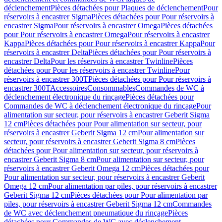
déclenchement
Pièces détachées pour Plaques de déclenchement
Pour
réservoirs à encastrer Sigma
Pièces détachées pour Pour réservoirs à
encastrer Sigma
Pour réservoirs à encastrer Omega
Pièces détachées
pour Pour réservoirs à encastrer Omega
Pour réservoirs à encastrer
Kappa
Pièces détachées pour Pour réservoirs à encastrer Kappa
Pour
réservoirs à encastrer Delta
Pièces détachées pour Pour réservoirs à
encastrer Delta
Pour les réservoirs à encastrer Twinline
Pièces
détachées pour Pour les réservoirs à encastrer Twinline
Pour
réservoirs à encastrer 300T
Pièces détachées pour Pour réservoirs à
encastrer 300T
Accessoires
Consommables
Commandes de WC à
déclenchement électronique du rinçage
Pièces détachées pour
Commandes de WC à déclenchement électronique du rinçage
Pour
alimentation sur secteur, pour réservoirs à encastrer Geberit Sigma
12 cm
Pièces détachées pour Pour alimentation sur secteur, pour
réservoirs à encastrer Geberit Sigma 12 cm
Pour alimentation sur
secteur, pour réservoirs à encastrer Geberit Sigma 8 cm
Pièces
détachées pour Pour alimentation sur secteur, pour réservoirs à
encastrer Geberit Sigma 8 cm
Pour alimentation sur secteur, pour
réservoirs à encastrer Geberit Omega 12 cm
Pièces détachées pour
Pour alimentation sur secteur, pour réservoirs à encastrer Geberit
Omega 12 cm
Pour alimentation par piles, pour réservoirs à encastrer
Geberit Sigma 12 cm
Pièces détachées pour Pour alimentation par
piles, pour réservoirs à encastrer Geberit Sigma 12 cm
Commandes
de WC avec déclenchement pneumatique du rinçage
Pièces
détachées pour Commandes de WC avec déclenchement