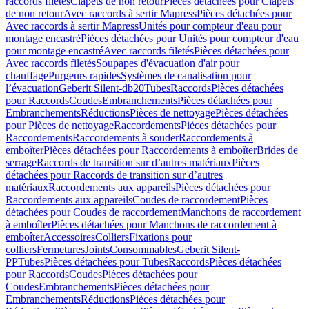
raccords filetés
Clapets de non retour
Pièces détachées pour Clapets
de non retour
Avec raccords à sertir Mapress
Pièces détachées pour
Avec raccords à sertir Mapress
Unités pour compteur d'eau pour
montage encastré
Pièces détachées pour Unités pour compteur d'eau
pour montage encastré
Avec raccords filetés
Pièces détachées pour
Avec raccords filetés
Soupapes d'évacuation d'air pour
chauffage
Purgeurs rapides
Systèmes de canalisation pour
l’évacuation
Geberit Silent-db20
Tubes
Raccords
Pièces détachées
pour Raccords
Coudes
Embranchements
Pièces détachées pour
Embranchements
Réductions
Pièces de nettoyage
Pièces détachées
pour Pièces de nettoyage
Raccordements
Pièces détachées pour
Raccordements
Raccordements à souder
Raccordements à
emboîter
Pièces détachées pour Raccordements à emboîter
Brides de
serrage
Raccords de transition sur d’autres matériaux
Pièces
détachées pour Raccords de transition sur d’autres
matériaux
Raccordements aux appareils
Pièces détachées pour
Raccordements aux appareils
Coudes de raccordement
Pièces
détachées pour Coudes de raccordement
Manchons de raccordement
à emboîter
Pièces détachées pour Manchons de raccordement à
emboîter
Accessoires
Colliers
Fixations pour
colliers
Fermetures
Joints
Consommables
Geberit Silent-
PP
Tubes
Pièces détachées pour Tubes
Raccords
Pièces détachées
pour Raccords
Coudes
Pièces détachées pour
Coudes
Embranchements
Pièces détachées pour
Embranchements
Réductions
Pièces détachées pour