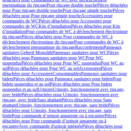
pneumatique du rinçage
Pour rinçage double touche
Pièces détachées
pour Pour rinçage double touche
Pour rinçage simple touche
Pièces
détachées pour Pour rinçage simple touche
Accessoires pour
commandes de WC
Pièces détachées pour Accessoires pour
commandes de WC
Kits d’installation
Pièces détachées pour Kits
d’installation
Pour commandes de WC à déclenchement électronique
du rinçage
Pièces détachées pour Pour commandes de WC à
déclenchement électronique du rinçage
Pour commandes de WC à
déclenchement pneumatique du rinçage
Raccordements
Panneaux
sanitaires Geberit Monolith
Panneaux sanitaires pour WC
Pièces
détachées pour Panneaux sanitaires pour WC
Pour WC
suspendus
Pièces détachées pour Pour WC suspendus
Pour WC au
sol
Pièces détachées pour Pour WC au sol
Accessoires
Pièces
détachées pour Accessoires
Consommables
Panneaux sanitaires pour
bidets
Pièces détachées pour Panneaux sanitaires pour bidets
Pour
bidets suspendus et au sol
Pièces détachées pour Pour bidets
suspendus et au sol
Urinoirs
Urinoirs, fonctionnement avec rinçage,
avec bride
Pièces détachées pour Urinoirs, fonctionnement avec
rinçage, avec bride
Sans abattant
Pièces détachées pour Sans
abattant
Urinoirs, fonctionnement avec rinçage, sans bride
Pièces
détachées pour Urinoirs, fonctionnement avec rinçage, sans
bride
Pour commande d’urinoir apparente ou à encastrer
Pièces
détachées pour Pour commande d’urinoir apparente ou à
encastrer
Avec commande d'urinoir intégrée
Pièces détachées pour