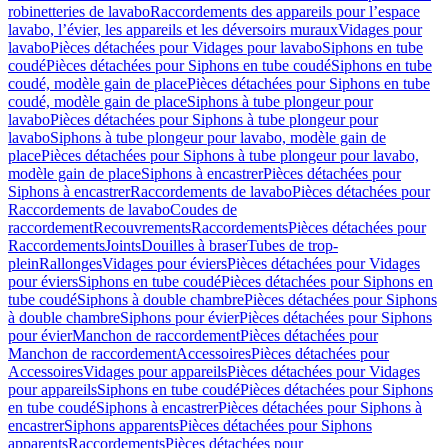
robinetteries de lavabo
Raccordements des appareils pour l’espace
lavabo, l’évier, les appareils et les déversoirs muraux
Vidages pour
lavabo
Pièces détachées pour Vidages pour lavabo
Siphons en tube
coudé
Pièces détachées pour Siphons en tube coudé
Siphons en tube
coudé, modèle gain de place
Pièces détachées pour Siphons en tube
coudé, modèle gain de place
Siphons à tube plongeur pour
lavabo
Pièces détachées pour Siphons à tube plongeur pour
lavabo
Siphons à tube plongeur pour lavabo, modèle gain de
place
Pièces détachées pour Siphons à tube plongeur pour lavabo,
modèle gain de place
Siphons à encastrer
Pièces détachées pour
Siphons à encastrer
Raccordements de lavabo
Pièces détachées pour
Raccordements de lavabo
Coudes de
raccordement
Recouvrements
Raccordements
Pièces détachées pour
Raccordements
Joints
Douilles à braser
Tubes de trop-
plein
Rallonges
Vidages pour éviers
Pièces détachées pour Vidages
pour éviers
Siphons en tube coudé
Pièces détachées pour Siphons en
tube coudé
Siphons à double chambre
Pièces détachées pour Siphons
à double chambre
Siphons pour évier
Pièces détachées pour Siphons
pour évier
Manchon de raccordement
Pièces détachées pour
Manchon de raccordement
Accessoires
Pièces détachées pour
Accessoires
Vidages pour appareils
Pièces détachées pour Vidages
pour appareils
Siphons en tube coudé
Pièces détachées pour Siphons
en tube coudé
Siphons à encastrer
Pièces détachées pour Siphons à
encastrer
Siphons apparents
Pièces détachées pour Siphons
apparents
Raccordements
Pièces détachées pour