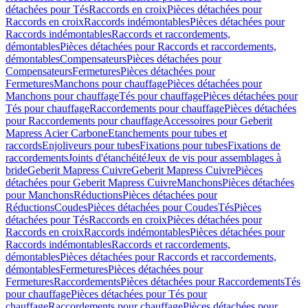
détachées pour Tés
Raccords en croix
Pièces détachées pour
Raccords en croix
Raccords indémontables
Pièces détachées pour
Raccords indémontables
Raccords et raccordements,
démontables
Pièces détachées pour Raccords et raccordements,
démontables
Compensateurs
Pièces détachées pour
Compensateurs
Fermetures
Pièces détachées pour
Fermetures
Manchons pour chauffage
Pièces détachées pour
Manchons pour chauffage
Tés pour chauffage
Pièces détachées pour
Tés pour chauffage
Raccordements pour chauffage
Pièces détachées
pour Raccordements pour chauffage
Accessoires pour Geberit
Mapress Acier Carbone
Etanchements pour tubes et
raccords
Enjoliveurs pour tubes
Fixations pour tubes
Fixations de
raccordements
Joints d'étanchéité
Jeux de vis pour assemblages à
bride
Geberit Mapress Cuivre
Geberit Mapress Cuivre
Pièces
détachées pour Geberit Mapress Cuivre
Manchons
Pièces détachées
pour Manchons
Réductions
Pièces détachées pour
Réductions
Coudes
Pièces détachées pour Coudes
Tés
Pièces
détachées pour Tés
Raccords en croix
Pièces détachées pour
Raccords en croix
Raccords indémontables
Pièces détachées pour
Raccords indémontables
Raccords et raccordements,
démontables
Pièces détachées pour Raccords et raccordements,
démontables
Fermetures
Pièces détachées pour
Fermetures
Raccordements
Pièces détachées pour Raccordements
Tés
pour chauffage
Pièces détachées pour Tés pour
chauffage
Raccordements pour chauffage
Pièces détachées pour