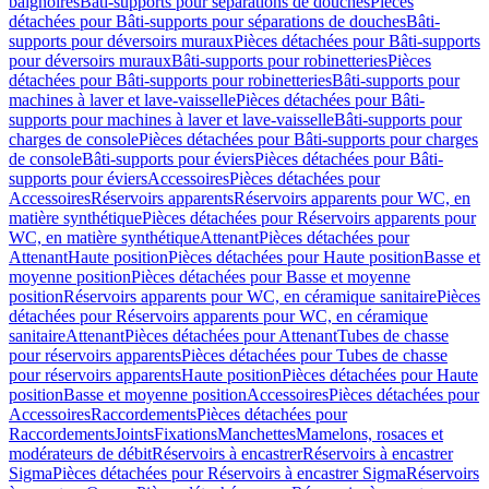
baignoires
Bâti-supports pour séparations de douches
Pièces
détachées pour Bâti-supports pour séparations de douches
Bâti-
supports pour déversoirs muraux
Pièces détachées pour Bâti-supports
pour déversoirs muraux
Bâti-supports pour robinetteries
Pièces
détachées pour Bâti-supports pour robinetteries
Bâti-supports pour
machines à laver et lave-vaisselle
Pièces détachées pour Bâti-
supports pour machines à laver et lave-vaisselle
Bâti-supports pour
charges de console
Pièces détachées pour Bâti-supports pour charges
de console
Bâti-supports pour éviers
Pièces détachées pour Bâti-
supports pour éviers
Accessoires
Pièces détachées pour
Accessoires
Réservoirs apparents
Réservoirs apparents pour WC, en
matière synthétique
Pièces détachées pour Réservoirs apparents pour
WC, en matière synthétique
Attenant
Pièces détachées pour
Attenant
Haute position
Pièces détachées pour Haute position
Basse et
moyenne position
Pièces détachées pour Basse et moyenne
position
Réservoirs apparents pour WC, en céramique sanitaire
Pièces
détachées pour Réservoirs apparents pour WC, en céramique
sanitaire
Attenant
Pièces détachées pour Attenant
Tubes de chasse
pour réservoirs apparents
Pièces détachées pour Tubes de chasse
pour réservoirs apparents
Haute position
Pièces détachées pour Haute
position
Basse et moyenne position
Accessoires
Pièces détachées pour
Accessoires
Raccordements
Pièces détachées pour
Raccordements
Joints
Fixations
Manchettes
Mamelons, rosaces et
modérateurs de débit
Réservoirs à encastrer
Réservoirs à encastrer
Sigma
Pièces détachées pour Réservoirs à encastrer Sigma
Réservoirs