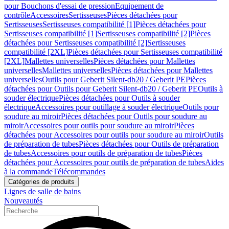
pour Bouchons d'essai de pression
Equipement de
contrôle
Accessoires
Sertisseuses
Pièces détachées pour
Sertisseuses
Sertisseuses compatibilité [1]
Pièces détachées pour
Sertisseuses compatibilité [1]
Sertisseuses compatibilité [2]
Pièces
détachées pour Sertisseuses compatibilité [2]
Sertisseuses
compatibilité [2XL]
Pièces détachées pour Sertisseuses compatibilité
[2XL]
Mallettes universelles
Pièces détachées pour Mallettes
universelles
Mallettes universelles
Pièces détachées pour Mallettes
universelles
Outils pour Geberit Silent-db20 / Geberit PE
Pièces
détachées pour Outils pour Geberit Silent-db20 / Geberit PE
Outils à
souder électrique
Pièces détachées pour Outils à souder
électrique
Accessoires pour outillage à souder électrique
Outils pour
soudure au miroir
Pièces détachées pour Outils pour soudure au
miroir
Accessoires pour outils pour soudure au miroir
Pièces
détachées pour Accessoires pour outils pour soudure au miroir
Outils
de préparation de tubes
Pièces détachées pour Outils de préparation
de tubes
Accessoires pour outils de préparation de tubes
Pièces
détachées pour Accessoires pour outils de préparation de tubes
Aides
à la commande
Télécommandes
Catégories de produits
Lignes de salle de bains
Nouveautés