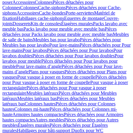
poser
Accessoires
Colonnes
Pièces détachées pour
Colonnes
Colonnes
Cache-siphons
Pièces détachées pour Cache-
siphons
Accessoires
Cache-bondes
Porte-serviettes
Matériel de
fixation
Habillages cache-siphons
Equerres de montage
Couvre-
joints
Dosserets
Kits de consoles
Étagères murales
Packs lavabo avec
meuble bas
Packs lavabo pour meuble avec meuble bas
Pièces
détachées pour Packs lavabo pour meuble avec meuble bas
Meubles
de salle de bains
Meubles bas pour lavabo
Pièces détachées pour
Meubles bas pour lavabo
Pour lave-mains
Pièces détachées pour Pour
lave-mains
Pour lavabos
Pièces détachées pour Pour lavabos
Pour
lavabos doubles
Pièces détachées pour Pour lavabos doubles
Pour
lavabos pour meuble
Pièces détachées pour Pour lavabos pour
meuble
Pour lave-mains d’angle
Pièces détachées pour Pour lave-
mains d’angle
Plans pour vasques
Pièces détachées pour Plans pour
vasques
Pour vasque à poser en forme de coupelle
Pièces détachées
pour Pour vasque à poser en forme de coupelle
Pour vasque à poser
rectangulaire
Pièces détachées pour Pour vasque à poser
rectangulaire
Meubles latéraux
Pièces détachées pour Meubles
latéraux
Meubles latéraux bas
Pièces détachées pour Meubles
latéraux bas
Colonnes hautes
Pièces détachées pour Colonnes
hautes
Colonnes mi-haute
Pièces détachées pour Colonnes mi-
haute
Armoires hautes compactes
Pièces détachées pour Armoires
hautes compactes
Autres meubles
Pièces détachées pour Autres
meubles
Étagères murales
Pièces détachées pour Étagères
murales
Habillages pour bâti-support Duofix pour WC