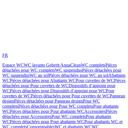
FR
Espace WC
WC lavants Geberit AquaClean
WC complets
Pièces
détachées pour WC complets
WC suspendus
Pièces détachées pour
WC suspendus
WC au sol
Pièces détachées pour WC au sol
Abattants
WC
Pièces détachées pour Abattants WC
Pour cuvettes de WC
Pièces
détachées pour Pour cuvettes de WC
Dispositifs d’appoint pour
WC
Pièces détachées pour Dispositifs d’appoint pour WC
Pour
cuvettes de WC
Pièces détachées pour Pour cuvettes de WC
Panneau
design
Pièces détachées pour Panneau design
Pour WC
complets
Pièces détachées pour Pour WC complets
Pour abattants
WC
Pièces détachées pour Pour abattants WC
Accessoires
Pièces
détachées pour Accessoires
Pour WC complets
Pour abattants
WC
Pièces détachées pour Pour abattants WC
Pour abattants WC et
WC complets
Consommables
WC et abattants WC
WC