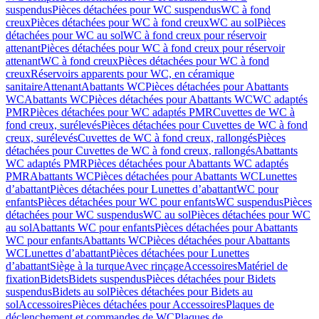
suspendus
Pièces détachées pour WC suspendus
WC à fond
creux
Pièces détachées pour WC à fond creux
WC au sol
Pièces
détachées pour WC au sol
WC à fond creux pour réservoir
attenant
Pièces détachées pour WC à fond creux pour réservoir
attenant
WC à fond creux
Pièces détachées pour WC à fond
creux
Réservoirs apparents pour WC, en céramique
sanitaire
Attenant
Abattants WC
Pièces détachées pour Abattants
WC
Abattants WC
Pièces détachées pour Abattants WC
WC adaptés
PMR
Pièces détachées pour WC adaptés PMR
Cuvettes de WC à
fond creux, surélevés
Pièces détachées pour Cuvettes de WC à fond
creux, surélevés
Cuvettes de WC à fond creux, rallongés
Pièces
détachées pour Cuvettes de WC à fond creux, rallongés
Abattants
WC adaptés PMR
Pièces détachées pour Abattants WC adaptés
PMR
Abattants WC
Pièces détachées pour Abattants WC
Lunettes
d’abattant
Pièces détachées pour Lunettes d’abattant
WC pour
enfants
Pièces détachées pour WC pour enfants
WC suspendus
Pièces
détachées pour WC suspendus
WC au sol
Pièces détachées pour WC
au sol
Abattants WC pour enfants
Pièces détachées pour Abattants
WC pour enfants
Abattants WC
Pièces détachées pour Abattants
WC
Lunettes d’abattant
Pièces détachées pour Lunettes
d’abattant
Siège à la turque
Avec rinçage
Accessoires
Matériel de
fixation
Bidets
Bidets suspendus
Pièces détachées pour Bidets
suspendus
Bidets au sol
Pièces détachées pour Bidets au
sol
Accessoires
Pièces détachées pour Accessoires
Plaques de
déclenchement et commandes de WC
Plaques de