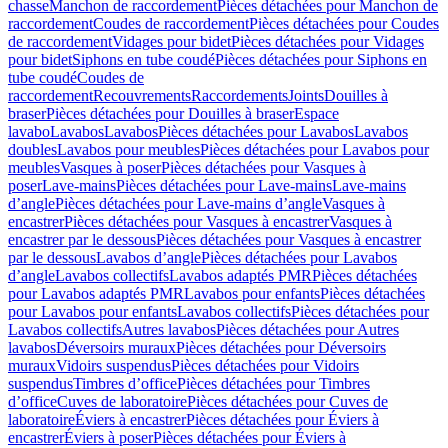
chasse
Manchon de raccordement
Pièces détachées pour Manchon de
raccordement
Coudes de raccordement
Pièces détachées pour Coudes
de raccordement
Vidages pour bidet
Pièces détachées pour Vidages
pour bidet
Siphons en tube coudé
Pièces détachées pour Siphons en
tube coudé
Coudes de
raccordement
Recouvrements
Raccordements
Joints
Douilles à
braser
Pièces détachées pour Douilles à braser
Espace
lavabo
Lavabos
Lavabos
Pièces détachées pour Lavabos
Lavabos
doubles
Lavabos pour meubles
Pièces détachées pour Lavabos pour
meubles
Vasques à poser
Pièces détachées pour Vasques à
poser
Lave-mains
Pièces détachées pour Lave-mains
Lave-mains
d’angle
Pièces détachées pour Lave-mains d’angle
Vasques à
encastrer
Pièces détachées pour Vasques à encastrer
Vasques à
encastrer par le dessous
Pièces détachées pour Vasques à encastrer
par le dessous
Lavabos d’angle
Pièces détachées pour Lavabos
d’angle
Lavabos collectifs
Lavabos adaptés PMR
Pièces détachées
pour Lavabos adaptés PMR
Lavabos pour enfants
Pièces détachées
pour Lavabos pour enfants
Lavabos collectifs
Pièces détachées pour
Lavabos collectifs
Autres lavabos
Pièces détachées pour Autres
lavabos
Déversoirs muraux
Pièces détachées pour Déversoirs
muraux
Vidoirs suspendus
Pièces détachées pour Vidoirs
suspendus
Timbres dʼoffice
Pièces détachées pour Timbres
dʼoffice
Cuves de laboratoire
Pièces détachées pour Cuves de
laboratoire
Éviers à encastrer
Pièces détachées pour Éviers à
encastrer
Éviers à poser
Pièces détachées pour Éviers à