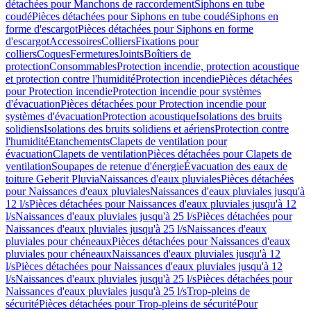
détachées pour Manchons de raccordement
Siphons en tube
coudé
Pièces détachées pour Siphons en tube coudé
Siphons en
forme d'escargot
Pièces détachées pour Siphons en forme
d'escargot
Accessoires
Colliers
Fixations pour
colliers
Coques
Fermetures
Joints
Boîtiers de
protection
Consommables
Protection incendie, protection acoustique
et protection contre l'humidité
Protection incendie
Pièces détachées
pour Protection incendie
Protection incendie pour systèmes
d'évacuation
Pièces détachées pour Protection incendie pour
systèmes d'évacuation
Protection acoustique
Isolations des bruits
solidiens
Isolations des bruits solidiens et aériens
Protection contre
l'humidité
Etanchements
Clapets de ventilation pour
évacuation
Clapets de ventilation
Pièces détachées pour Clapets de
ventilation
Soupapes de retenue d'énergie
Évacuation des eaux de
toiture Geberit Pluvia
Naissances d'eaux pluviales
Pièces détachées
pour Naissances d'eaux pluviales
Naissances d'eaux pluviales jusqu'à
12 l/s
Pièces détachées pour Naissances d'eaux pluviales jusqu'à 12
l/s
Naissances d'eaux pluviales jusqu'à 25 l/s
Pièces détachées pour
Naissances d'eaux pluviales jusqu'à 25 l/s
Naissances d'eaux
pluviales pour chéneaux
Pièces détachées pour Naissances d'eaux
pluviales pour chéneaux
Naissances d'eaux pluviales jusqu'à 12
l/s
Pièces détachées pour Naissances d'eaux pluviales jusqu'à 12
l/s
Naissances d'eaux pluviales jusqu'à 25 l/s
Pièces détachées pour
Naissances d'eaux pluviales jusqu'à 25 l/s
Trop-pleins de
sécurité
Pièces détachées pour Trop-pleins de sécurité
Pour