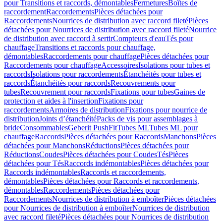
pour Transitions et raccords, démontables
Fermetures
Boîtes de
raccordement
Raccordements
Pièces détachées pour
Raccordements
Nourrices de distribution avec raccord fileté
Pièces
détachées pour Nourrices de distribution avec raccord fileté
Nourrice
de distribution avec raccord à sertir
Compteurs d'eau
Tés pour
chauffage
Transitions et raccords pour chauffage,
démontables
Raccordements pour chauffage
Pièces détachées pour
Raccordements pour chauffage
Accessoires
Isolations pour tubes et
raccords
Isolations pour raccordements
Étanchéités pour tubes et
raccords
Étanchéités pour raccords
Recouvrements pour
tubes
Recouvrement pour raccords
Fixations pour tubes
Gaines de
protection et aides à l'insertion
Fixations pour
raccordements
Armoires de distribution
Fixations pour nourrice de
distribution
Joints d’étanchéité
Packs de vis pour assemblages à
bride
Consommables
Geberit PushFit
Tubes ML
Tubes ML pour
chauffage
Raccords
Pièces détachées pour Raccords
Manchons
Pièces
détachées pour Manchons
Réductions
Pièces détachées pour
Réductions
Coudes
Pièces détachées pour Coudes
Tés
Pièces
détachées pour Tés
Raccords indémontables
Pièces détachées pour
Raccords indémontables
Raccords et raccordements,
démontables
Pièces détachées pour Raccords et raccordements,
démontables
Raccordements
Pièces détachées pour
Raccordements
Nourrices de distribution à emboîter
Pièces détachées
pour Nourrices de distribution à emboîter
Nourrices de distribution
avec raccord fileté
Pièces détachées pour Nourrices de distribution