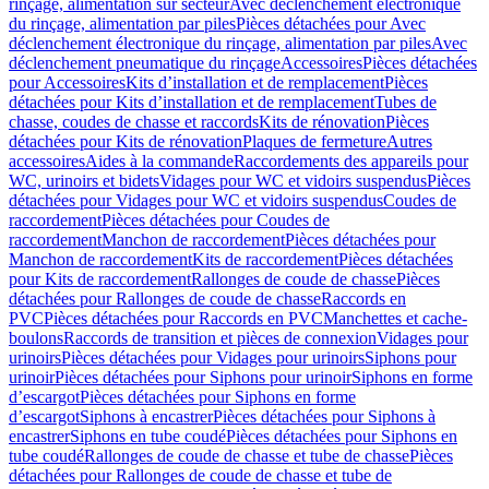
rinçage, alimentation sur secteur
Avec déclenchement électronique
du rinçage, alimentation par piles
Pièces détachées pour Avec
déclenchement électronique du rinçage, alimentation par piles
Avec
déclenchement pneumatique du rinçage
Accessoires
Pièces détachées
pour Accessoires
Kits d’installation et de remplacement
Pièces
détachées pour Kits d’installation et de remplacement
Tubes de
chasse, coudes de chasse et raccords
Kits de rénovation
Pièces
détachées pour Kits de rénovation
Plaques de fermeture
Autres
accessoires
Aides à la commande
Raccordements des appareils pour
WC, urinoirs et bidets
Vidages pour WC et vidoirs suspendus
Pièces
détachées pour Vidages pour WC et vidoirs suspendus
Coudes de
raccordement
Pièces détachées pour Coudes de
raccordement
Manchon de raccordement
Pièces détachées pour
Manchon de raccordement
Kits de raccordement
Pièces détachées
pour Kits de raccordement
Rallonges de coude de chasse
Pièces
détachées pour Rallonges de coude de chasse
Raccords en
PVC
Pièces détachées pour Raccords en PVC
Manchettes et cache-
boulons
Raccords de transition et pièces de connexion
Vidages pour
urinoirs
Pièces détachées pour Vidages pour urinoirs
Siphons pour
urinoir
Pièces détachées pour Siphons pour urinoir
Siphons en forme
d’escargot
Pièces détachées pour Siphons en forme
d’escargot
Siphons à encastrer
Pièces détachées pour Siphons à
encastrer
Siphons en tube coudé
Pièces détachées pour Siphons en
tube coudé
Rallonges de coude de chasse et tube de chasse
Pièces
détachées pour Rallonges de coude de chasse et tube de