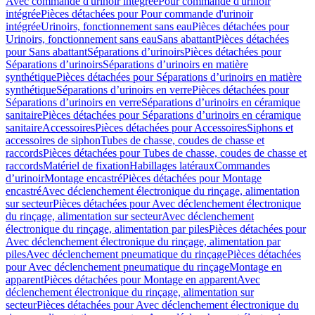
Avec commande d'urinoir intégrée
Pour commande d'urinoir
intégrée
Pièces détachées pour Pour commande d'urinoir
intégrée
Urinoirs, fonctionnement sans eau
Pièces détachées pour
Urinoirs, fonctionnement sans eau
Sans abattant
Pièces détachées
pour Sans abattant
Séparations d’urinoirs
Pièces détachées pour
Séparations d’urinoirs
Séparations d’urinoirs en matière
synthétique
Pièces détachées pour Séparations d’urinoirs en matière
synthétique
Séparations d’urinoirs en verre
Pièces détachées pour
Séparations d’urinoirs en verre
Séparations d’urinoirs en céramique
sanitaire
Pièces détachées pour Séparations d’urinoirs en céramique
sanitaire
Accessoires
Pièces détachées pour Accessoires
Siphons et
accessoires de siphon
Tubes de chasse, coudes de chasse et
raccords
Pièces détachées pour Tubes de chasse, coudes de chasse et
raccords
Matériel de fixation
Habillages latéraux
Commandes
dʼurinoir
Montage encastré
Pièces détachées pour Montage
encastré
Avec déclenchement électronique du rinçage, alimentation
sur secteur
Pièces détachées pour Avec déclenchement électronique
du rinçage, alimentation sur secteur
Avec déclenchement
électronique du rinçage, alimentation par piles
Pièces détachées pour
Avec déclenchement électronique du rinçage, alimentation par
piles
Avec déclenchement pneumatique du rinçage
Pièces détachées
pour Avec déclenchement pneumatique du rinçage
Montage en
apparent
Pièces détachées pour Montage en apparent
Avec
déclenchement électronique du rinçage, alimentation sur
secteur
Pièces détachées pour Avec déclenchement électronique du