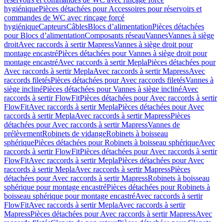
hygiénique
Pièces détachées pour Accessoires pour réservoirs et
commandes de WC avec rinçage forcé
hygiénique
Capteurs
Câbles
Blocs d’alimentation
Pièces détachées
pour Blocs d’alimentation
Composants réseau
Vannes
Vannes à siège
droit
Avec raccords à sertir Mapress
Vannes à siège droit pour
montage encastré
Pièces détachées pour Vannes à siège droit pour
montage encastré
Avec raccords à sertir Mepla
Pièces détachées pour
Avec raccords à sertir Mepla
Avec raccords à sertir Mapress
Avec
raccords filetés
Pièces détachées pour Avec raccords filetés
Vannes à
siège incliné
Pièces détachées pour Vannes à siège incliné
Avec
raccords à sertir FlowFit
Pièces détachées pour Avec raccords à sertir
FlowFit
Avec raccords à sertir Mepla
Pièces détachées pour Avec
raccords à sertir Mepla
Avec raccords à sertir Mapress
Pièces
détachées pour Avec raccords à sertir Mapress
Vannes de
prélèvement
Robinets de vidange
Robinets à boisseau
sphérique
Pièces détachées pour Robinets à boisseau sphérique
Avec
raccords à sertir FlowFit
Pièces détachées pour Avec raccords à sertir
FlowFit
Avec raccords à sertir Mepla
Pièces détachées pour Avec
raccords à sertir Mepla
Avec raccords à sertir Mapress
Pièces
détachées pour Avec raccords à sertir Mapress
Robinets à boisseau
sphérique pour montage encastré
Pièces détachées pour Robinets à
boisseau sphérique pour montage encastré
Avec raccords à sertir
FlowFit
Avec raccords à sertir Mepla
Avec raccords à sertir
Mapress
Pièces détachées pour Avec raccords à sertir Mapress
Avec