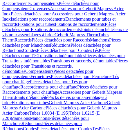
Raccordements
Compensateurs
Pièces détachées pour
Compensateurs
Traversées
Accessoires pour Geberit Mapress Acier
Inox
Pièces détachées pour Accessoires pour Geberit Mapress Acier
Inox
Isolations pour raccordements
Etanchements pour tubes et
raccords
Fixations pour tubes
Fixations de raccordements
Pièces
détachées pour Fixations de raccordements
Joints d'étanchéité
Jeux de
vis pour assemblages à bride
Geberit Mapress Therm
Tubes
Therm
Raccords
Pièces détachées pour Raccords
Manchons
Pièces
détachées pour Manchons
Réductions
Pièces détachées pour
Réductions
Coudes
Pièces détachées pour Coudes
Tés
Pièces
détachées pour Tés
Transitions indémontables
Pièces détachées pour
Transitions indémontables
Transitions et raccords, démontables
Pièces
détachées pour Transitions et raccords,
démontables
Compensateurs
Pièces détachées pour
Compensateurs
Fermetures
Pièces détachées pour Fermetures
Tés
pour chauffage
Pièces détachées pour Tés pour
chauffage
Raccordements pour chauffage
Pièces détachées pour
Raccordements pour chauffage
Accessoires pour Geberit Mapress
Therm
Joints d’étanchéité
Packs de vis pour assemblages à
bride
Fixations pour tubes
Geberit Mapress Acier Carbone
Geberit
Mapress Acier Carbone
Pièces détachées pour Geberit Mapress
Acier Carbone
Tubes 1.0034 (E 195)
Tubes 1.0215 (E
220)
Mamelons
Manchons
Pièces détachées pour
Manchons
Réductions
Pièces détachées pour
Réductions
Coudes
Pièces détachées pour Coudes
Tés
Pièces