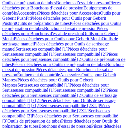
Outils de préparation de tubes
Bouchons d’essai de pression
Pièces
détachées pour Bouchons d’essai de pression
Équipements de
contrôle
Accessoires
Pièces détachées pour Accessoires
Outils pour
Geberit PushFit
Pièces détachées pour Outils pour Geberit
PushFit
Outils de préparation de tubes
Pièces détachées pour Outils
de préparation de tubes
Bouchons d'essai de pression
Pièces
détachées pour Bouchons d'essai de pression
Outils pour Geberit
Mepla
Pièces détachées pour Outils pour Geberit Mepla
Outils de
sertissage manuel
Pièces détachées pour Outils de sertissage
manuel
Sertisseuses compatibilité [1]
Pièces détachées pour
Sertisseuses compatibilité [1]
Sertisseuses compatibilité [2]
Pièces
détachées pour Sertisseuses compatibilité [2]
Outils de préparation de
tubes
Pièces détachées pour Outils de préparation de tubes
Bouchons
d'essai de pression
Pièces détachées pour Bouchons d'essai de
pression
Équipement de contrôle
Accessoires
Outils pour Geberit
Mapress
Pièces détachées pour Outils pour Geberit
Mapress
Sertisseuses compatibilité [1]
Pièces détachées pour
Sertisseuses compatibilité [1]
Sertisseuses compatibilité [2]
Pièces
détachées pour Sertisseuses compatibilité [2]
Outils de sertissage
compatibilité [1] / [2]
Pièces détachées pour Outils de sertissage
compatibilité [1] / [2]
Sertisseuses compatibilité [2XL]
Pièces
détachées pour Sertisseuses compatibilité [2XL]
Sertisseuses
compatibilité [3]
Pièces détachées pour Sertisseuses compatibilité
[3]
Outils de préparation de tubes
Pièces détachées pour Outils de
préparation de tubes
Bouchons d'essai de pression
Pièces détachées