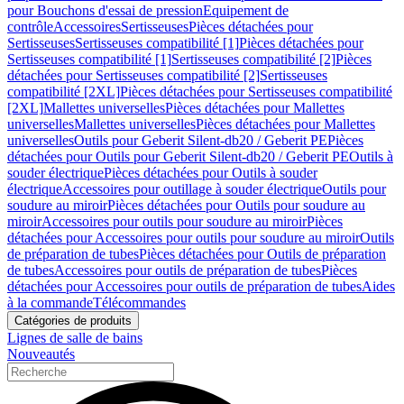
pour Bouchons d'essai de pression
Equipement de
contrôle
Accessoires
Sertisseuses
Pièces détachées pour
Sertisseuses
Sertisseuses compatibilité [1]
Pièces détachées pour
Sertisseuses compatibilité [1]
Sertisseuses compatibilité [2]
Pièces
détachées pour Sertisseuses compatibilité [2]
Sertisseuses
compatibilité [2XL]
Pièces détachées pour Sertisseuses compatibilité
[2XL]
Mallettes universelles
Pièces détachées pour Mallettes
universelles
Mallettes universelles
Pièces détachées pour Mallettes
universelles
Outils pour Geberit Silent-db20 / Geberit PE
Pièces
détachées pour Outils pour Geberit Silent-db20 / Geberit PE
Outils à
souder électrique
Pièces détachées pour Outils à souder
électrique
Accessoires pour outillage à souder électrique
Outils pour
soudure au miroir
Pièces détachées pour Outils pour soudure au
miroir
Accessoires pour outils pour soudure au miroir
Pièces
détachées pour Accessoires pour outils pour soudure au miroir
Outils
de préparation de tubes
Pièces détachées pour Outils de préparation
de tubes
Accessoires pour outils de préparation de tubes
Pièces
détachées pour Accessoires pour outils de préparation de tubes
Aides
à la commande
Télécommandes
Catégories de produits
Lignes de salle de bains
Nouveautés