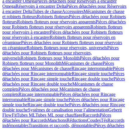
à encastrer Omega
Pièces détachées pour Réservoirs à encastrer
Omega
Réservoirs à encastrer Delta
Pièces détachées pour Réservoirs
à encastrer Delta
Tubes de chasse
Accessoires
Mécanismes de chasse
et robinets flotteurs
Robinets flotteurs
Pièces détachées pour Robinets
flotteurs
Robinets flotteurs pour réservoirs apparents
Pièces détachées
pour Robinets flotteurs pour réservoirs apparents
Robinets flotteurs
pour réservoirs à encastrer
Pièces détachées pour Robinets flotteurs
pour réservoirs à encastrer
Robinets flotteurs pour réservoirs en
céramique
Pièces détachées pour Robinets flotteurs pour réservoirs
en céramique
Robinets flotteurs pour réservoirs, universels
Pièces
détachées pour Robinets flotteurs pour réservoirs,
universels
Robinets flotteurs pour Monolith
Pièces détachées pour
Robinets flotteurs pour Monolith
Mécanismes de chasse
Pièces
détachées pour Mécanismes de chasse
Rinçage interrompable
Pièces
détachées pour Rinçage interrompable
Rinçage simple touche
Pièces
détachées pour Rinçage simple touche
Rinçage double touche
Pièces
détachées pour Rinçage double touche
Mécanismes de chasse
complets
Pièces détachées pour Mécanismes de chasse
complets
Rinçage interrompable
Pièces détachées pour Rinçage
interrompable
Rinçage simple touche
Pièces détachées pour Rinçage
simple touche
Rinçage double touche
Pièces détachées pour Rinçage
double touche
Systèmes de canalisation pour l’alimentation
Geberit
FlowFit
Tubes ML
Tubes ML pour chauffage
Raccords
Pièces
détachées pour Raccords
Manchons
Réductions
Coudes
Tés
Raccords
indémontables
Transitions et raccords, démontables
Pièces détachées