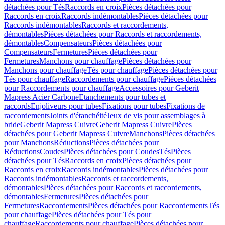
détachées pour Tés
Raccords en croix
Pièces détachées pour
Raccords en croix
Raccords indémontables
Pièces détachées pour
Raccords indémontables
Raccords et raccordements,
démontables
Pièces détachées pour Raccords et raccordements,
démontables
Compensateurs
Pièces détachées pour
Compensateurs
Fermetures
Pièces détachées pour
Fermetures
Manchons pour chauffage
Pièces détachées pour
Manchons pour chauffage
Tés pour chauffage
Pièces détachées pour
Tés pour chauffage
Raccordements pour chauffage
Pièces détachées
pour Raccordements pour chauffage
Accessoires pour Geberit
Mapress Acier Carbone
Etanchements pour tubes et
raccords
Enjoliveurs pour tubes
Fixations pour tubes
Fixations de
raccordements
Joints d'étanchéité
Jeux de vis pour assemblages à
bride
Geberit Mapress Cuivre
Geberit Mapress Cuivre
Pièces
détachées pour Geberit Mapress Cuivre
Manchons
Pièces détachées
pour Manchons
Réductions
Pièces détachées pour
Réductions
Coudes
Pièces détachées pour Coudes
Tés
Pièces
détachées pour Tés
Raccords en croix
Pièces détachées pour
Raccords en croix
Raccords indémontables
Pièces détachées pour
Raccords indémontables
Raccords et raccordements,
démontables
Pièces détachées pour Raccords et raccordements,
démontables
Fermetures
Pièces détachées pour
Fermetures
Raccordements
Pièces détachées pour Raccordements
Tés
pour chauffage
Pièces détachées pour Tés pour
chauffage
Raccordements pour chauffage
Pièces détachées pour