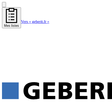
Vers « geberit.fr »
Mes listes