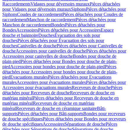
Raccordements
Vidages pour déversoirs muraux
Pièces détachées
pour Vidages pour déversoirs muraux
Siphons
Pièces détachées pour
Siphons
Coudes de raccordement
Pièces détachées pour Coudes de
raccordement
Manchon de raccordement
Pièces détachées pour
Manchon de raccordement
Bondes
Pièces détachées pour
Bondes
Accessoires
Pièces détachées pour Accessoires
Espace
douche et baignoire
Douches
Évacuation des sols pour
douches
Pièces détachées pour Évacuation des sols pour
douches
Canivelles de douche
Pièces détachées pour Canivelles de
douche
Accessoires pour canivelles de douche
Pièces détachées pour
Accessoires pour canivelles de douche
Bondes pour douche de
plain-pied
Pièces détachées pour Bondes pour douche de plain-
pied
Accessoires pour bondes pour douche de plain-pied
Pièces
détachées pour Accessoires pour bondes pour douche de plain-
pied
Evacuations murales
Pièces détachées pour Evacuations
murales
Accessoires pour évacuations murales
Pièces détachées pour
Accessoires pour évacuations murales
Receveurs de douche
Pièces
détachées pour Receveurs de douche
Receveurs de douche en
matériau minéral
Pièces détachées pour Receveurs de douche en
matériau minéral
Receveurs de douche en matériau
minéral
Receveurs de douche en céramique sanitaire
Bâti-
supports
Pièces détachées pour Bâti-supports
Bondes pour receveurs
de douche spécifiques
Pièces détachées pour Bondes pour receveurs
de douche spécifiques
Accessoires
Séparations de douche
Pièces
détachées pour Séparations de douche
Séparations de douche