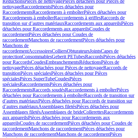
Réductions
Pièces de nettoyage
Pièces détachées pour Pièces de
nettoyage
Raccordements
Pièces détachées pour
Raccordements
Raccordements à emboîter
Pièces détachées pour
Raccordements à emboîter
Raccordements à griffes
Raccords de
transition sur d’autres matériaux
Raccordements aux appareils
Pièces
détachées pour Raccordements aux appareils
Coudes de
raccordement
Pièces détachées pour Coudes de
raccordement
Manchons de raccordement
Pièces détachées pour
Manchons de
raccordement
Accessoires
Colliers
Obturateurs
Joints
Capes de
protection
Consommables
Geberit PE
Tubes
Raccords
Pièces détachées
pour Raccords
Coudes
Embranchements
Réductions
Pièces de
nettoyage
Pièces détachées pour Pièces de nettoyage
Raccords de
transition
Pièces spéciales
Pièces détachées pour Pièces
spéciales
Pièces SuperTube
Coudes
Pièces
spéciales
Raccordements
Pièces détachées pour
Raccordements
Raccords soudés
Raccordements à emboîter
Pièces
détachées pour Raccordements à emboîter
Raccords de transition sur
d’autres matériaux
Pièces détachées pour Raccords de transition sur
d’autres matériaux
Assemblages filetés
Pièces détachées pour
Assemblages filetés
Assemblages de bride
Collerettes
Raccordements
aux appareils
Pièces détachées pour Raccordements aux
appareils
Coudes de raccordement
Pièces détachées pour Coudes de
raccordement
Manchons de raccordement
Pièces détachées pour
Manchons de raccordement
Manchons de raccordement
Pièces