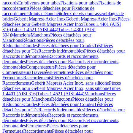
raccords
Enjoliveurs pour tubes
Fixations pour tubes
Fixations de
raccordements
Pièces détachées pour Fixations de
raccordements
Joints d'étanchéité
Jeux de vis pour assemblages de
brides
Geberit Mapress Acier Inox
Geberit Mapress Acier Inox
Pièces
détachées pour Geberit Mapress Acier Inox
Tubes 1.4401 (AISI
316)
Tubes 1.4521 (AISI 444)
Tubes 1.4301 (AISI
304)
Mamelons
Manchons
Pièces détachées pour
Manchons
Réductions
Pièces détachées pour
Réductions
Coudes
Pièces détachées pour Coudes
Tés
Pièces
détachées pour Tés
Raccords indémontables
Pièces détachées pour
Raccords indémontables
Raccords et raccordements,
démontables
Pièces détachées pour Raccords et raccordements,
démontables
Compensateurs
Pièces détachées pour
Compensateurs
Traversées
Fermetures
Pièces détachées pour
Fermetures
Raccordements
Pièces détachées pour
Raccordements
Geberit Mapress Acier Inox, sans silicone
Pièces
détachées pour Geberit Mapress Acier Inox, sans silicone
Tubes
1.4401 (AISI 316)
Tubes 1.4521 (AISI 444)
Manchons
Pièces
détachées pour Manchons
Réductions
Pièces détachées pour
Réductions
Coudes
Pièces détachées pour Coudes
Tés
Pièces
détachées pour Tés
Raccords indémontables
Pièces détachées pour
Raccords indémontables
Raccords et raccordements,
démontables
Pièces détachées pour Raccords et raccordements,
démontables
Fermetures
Pièces détachées pour
Fermetures
Raccordements
Pièces détachées pour