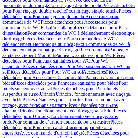
pneumatique du rinçage
Pour rinçage double touche
Pièces détachées
pour Pour rinçage double touche
Pour rinçage simple touche
Pièces
détachées pour Pour rinçage simple touche
Accessoires pour
commandes de WC
Pièces détachées pour Accessoires pour
commandes de WC
Kits d’installation
Pièces détachées pour Kits
d’installation
Pour commandes de WC à déclenchement électronique
du rinçage
Pièces détachées pour Pour commandes de WC à
déclenchement électronique du rinçage
Pour commandes de WC à
déclenchement pneumatique du rinçage
Raccordements
Panneaux
sanitaires Geberit Monolith
Panneaux sanitaires pour WC
Pièces
détachées pour Panneaux sanitaires pour WC
Pour WC
suspendus
Pièces détachées pour Pour WC suspendus
Pour WC au
sol
Pièces détachées pour Pour WC au sol
Accessoires
Pièces
détachées pour Accessoires
Consommables
Panneaux sanitaires pour
bidets
Pièces détachées pour Panneaux sanitaires pour bidets
Pour
bidets suspendus et au sol
Pièces détachées pour Pour bidets
suspendus et au sol
Urinoirs
Urinoirs, fonctionnement avec rinçage,
avec bride
Pièces détachées pour Urinoirs, fonctionnement avec
rinçage, avec bride
Sans abattant
Pièces détachées pour Sans
abattant
Urinoirs, fonctionnement avec rinçage, sans bride
Pièces
détachées pour Urinoirs, fonctionnement avec rinçage, sans
bride
Pour commande d’urinoir apparente ou à encastrer
Pièces
détachées pour Pour commande d’urinoir apparente ou à
encastrer
Avec commande d'urinoir intégrée
Pièces détachées pour