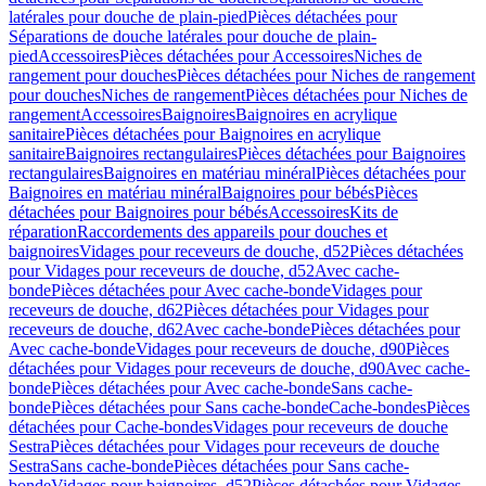
latérales pour douche de plain-pied
Pièces détachées pour
Séparations de douche latérales pour douche de plain-
pied
Accessoires
Pièces détachées pour Accessoires
Niches de
rangement pour douches
Pièces détachées pour Niches de rangement
pour douches
Niches de rangement
Pièces détachées pour Niches de
rangement
Accessoires
Baignoires
Baignoires en acrylique
sanitaire
Pièces détachées pour Baignoires en acrylique
sanitaire
Baignoires rectangulaires
Pièces détachées pour Baignoires
rectangulaires
Baignoires en matériau minéral
Pièces détachées pour
Baignoires en matériau minéral
Baignoires pour bébés
Pièces
détachées pour Baignoires pour bébés
Accessoires
Kits de
réparation
Raccordements des appareils pour douches et
baignoires
Vidages pour receveurs de douche, d52
Pièces détachées
pour Vidages pour receveurs de douche, d52
Avec cache-
bonde
Pièces détachées pour Avec cache-bonde
Vidages pour
receveurs de douche, d62
Pièces détachées pour Vidages pour
receveurs de douche, d62
Avec cache-bonde
Pièces détachées pour
Avec cache-bonde
Vidages pour receveurs de douche, d90
Pièces
détachées pour Vidages pour receveurs de douche, d90
Avec cache-
bonde
Pièces détachées pour Avec cache-bonde
Sans cache-
bonde
Pièces détachées pour Sans cache-bonde
Cache-bondes
Pièces
détachées pour Cache-bondes
Vidages pour receveurs de douche
Sestra
Pièces détachées pour Vidages pour receveurs de douche
Sestra
Sans cache-bonde
Pièces détachées pour Sans cache-
bonde
Vidages pour baignoires, d52
Pièces détachées pour Vidages