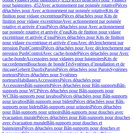
pour baignoires, d52
Avec actionnement par poignée rotative
Pièces
détachées pour Avec actionnement par poignée rotative
Kits de
finition pour vidage excentrique
Pièces détachées pour Kits de
finition pour vidage excentrique
Avec actionnement par poignée
rotative et arrivée d’eau
Pièces détachées pour Avec actionnement
par poignée rotative et arrivée d’eau
Kits de finition pour vidage
excentrique et arrivée d’eau
Pièces détachées pour Kits de finition
pour vidage excentrique et arrivée d’eau
Avec déclenchement par
pression PushControl
Pièces détachées pour Avec déclenchement par
pression PushControl
Avec cache-bonde
Pièces détachées pour Avec
cache-bonde
Accessoires pour vidages pour baignoires
Kits de
raccordement
Bouchons de bonde
Tés
Systèmes d’installation et de
rinçage
Geberit Duofix
Parois
Pièces détachées pour Parois
Systèmes
porteurs
Pièces détachées pour Systèmes
porteurs
Habillages
Accessoires
Pièces détachées pour
Accessoires
Bâti-supports
Pièces détachées pour Bâti-supports
Bâti-
supports pour WC
Pièces détachées pour Bâti-supports pour
WC
Bâti-supports pour lavabos
Pièces détachées pour Bâti-supports
pour lavabos
Bâti-supports pour bidets
Pièces détachées pour Bâti-
supports pour bidets
Bâti-supports pour urinoirs
Pièces détachées
pour Bâti-supports pour urinoirs
Bâti-supports pour douches avec
évacuation murale
Pièces détachées pour Bâti-supports pour douches
avec évacuation murale
Bâti-supports pour douches et
baignoires
Pièces détachées pour Bâti-supports pour douches et