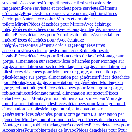
suspendu
Accessoires
Compartiments de tiroirs et casiers de
rangement
Porte-serviettes et crochets porte-serviettes
Éléments
d’éclairage
Poignées
Jeux de pieds
Tableaux magnétiques
Prises
électriques
Autres accessoires
Miroirs et armoires et
toilette
Miroirs
Pièces détachées pour Miroirs
Avec éclairage
intégré
Pièces détachées pour Avec éclairage intégré
Armoires de
toilette
Pièces détachées pour Armoires de toilette
Avec éclairage
intégré
Pièces détachées pour Avec éclairage
intégré
Accessoires
Éléments d’éclairage
Poignées
Autres
accessoires
Prises électriques
Robinetteries
Robinetteries de
lavabo
Pièces détachées pour Robinetteries de lavabo
Montage sur
gorge, alimentation sur secteur
Pièces détachées pour Montage sur
gorge, alimentation sur secteur
Montage sur gorge, alimentation par
piles
Pièces détachées pour Montage sur gorge, alimentation par
piles
Montage sur gorge, alimentation par générateur
Pièces détachées
pour Montage sur gorge, alimentation par générateur
Montage sur
gorge, robinet mitigeur
Pièces détachées pour Montage sur gorge,
robinet mitigeur
Montage mural, alimentation sur secteur
Pièces
détachées pour Montage mural, alimentation sur secteur
Montage
mural, alimentation par piles
Pièces détachées pour Montage mural,
alimentation par piles
Montage mural, alimentation par
générateur
Pièces détachées pour Montage mural, alimentation par
générateur
Montage mural, robinet mélangeur
Pièces détachées pour
Montage mural, robinet mélangeur
Accessoires
Pièces détachées pour
Accessoires
Pour robinetteries de lavabo
Pièces détachées pour Pour