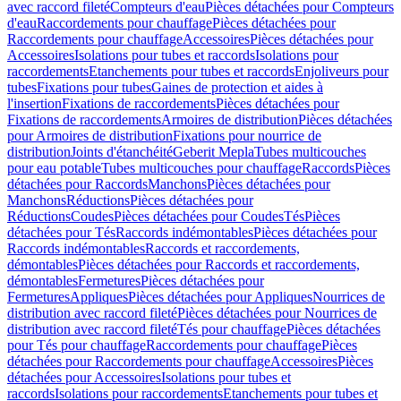
avec raccord fileté
Compteurs d'eau
Pièces détachées pour Compteurs
d'eau
Raccordements pour chauffage
Pièces détachées pour
Raccordements pour chauffage
Accessoires
Pièces détachées pour
Accessoires
Isolations pour tubes et raccords
Isolations pour
raccordements
Etanchements pour tubes et raccords
Enjoliveurs pour
tubes
Fixations pour tubes
Gaines de protection et aides à
l'insertion
Fixations de raccordements
Pièces détachées pour
Fixations de raccordements
Armoires de distribution
Pièces détachées
pour Armoires de distribution
Fixations pour nourrice de
distribution
Joints d'étanchéité
Geberit Mepla
Tubes multicouches
pour eau potable
Tubes multicouches pour chauffage
Raccords
Pièces
détachées pour Raccords
Manchons
Pièces détachées pour
Manchons
Réductions
Pièces détachées pour
Réductions
Coudes
Pièces détachées pour Coudes
Tés
Pièces
détachées pour Tés
Raccords indémontables
Pièces détachées pour
Raccords indémontables
Raccords et raccordements,
démontables
Pièces détachées pour Raccords et raccordements,
démontables
Fermetures
Pièces détachées pour
Fermetures
Appliques
Pièces détachées pour Appliques
Nourrices de
distribution avec raccord fileté
Pièces détachées pour Nourrices de
distribution avec raccord fileté
Tés pour chauffage
Pièces détachées
pour Tés pour chauffage
Raccordements pour chauffage
Pièces
détachées pour Raccordements pour chauffage
Accessoires
Pièces
détachées pour Accessoires
Isolations pour tubes et
raccords
Isolations pour raccordements
Etanchements pour tubes et