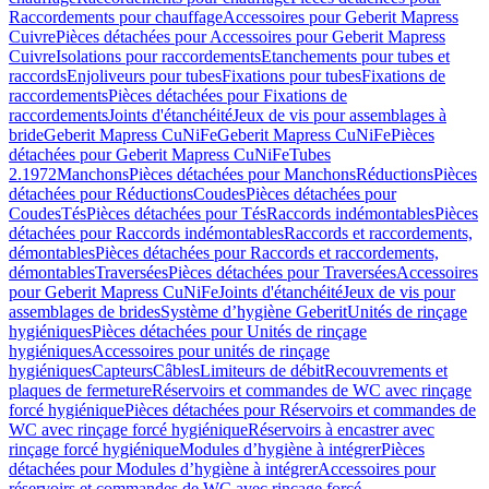
Raccordements pour chauffage
Accessoires pour Geberit Mapress
Cuivre
Pièces détachées pour Accessoires pour Geberit Mapress
Cuivre
Isolations pour raccordements
Etanchements pour tubes et
raccords
Enjoliveurs pour tubes
Fixations pour tubes
Fixations de
raccordements
Pièces détachées pour Fixations de
raccordements
Joints d'étanchéité
Jeux de vis pour assemblages à
bride
Geberit Mapress CuNiFe
Geberit Mapress CuNiFe
Pièces
détachées pour Geberit Mapress CuNiFe
Tubes
2.1972
Manchons
Pièces détachées pour Manchons
Réductions
Pièces
détachées pour Réductions
Coudes
Pièces détachées pour
Coudes
Tés
Pièces détachées pour Tés
Raccords indémontables
Pièces
détachées pour Raccords indémontables
Raccords et raccordements,
démontables
Pièces détachées pour Raccords et raccordements,
démontables
Traversées
Pièces détachées pour Traversées
Accessoires
pour Geberit Mapress CuNiFe
Joints d'étanchéité
Jeux de vis pour
assemblages de brides
Système d’hygiène Geberit
Unités de rinçage
hygiéniques
Pièces détachées pour Unités de rinçage
hygiéniques
Accessoires pour unités de rinçage
hygiéniques
Capteurs
Câbles
Limiteurs de débit
Recouvrements et
plaques de fermeture
Réservoirs et commandes de WC avec rinçage
forcé hygiénique
Pièces détachées pour Réservoirs et commandes de
WC avec rinçage forcé hygiénique
Réservoirs à encastrer avec
rinçage forcé hygiénique
Modules d’hygiène à intégrer
Pièces
détachées pour Modules d’hygiène à intégrer
Accessoires pour
réservoirs et commandes de WC avec rinçage forcé