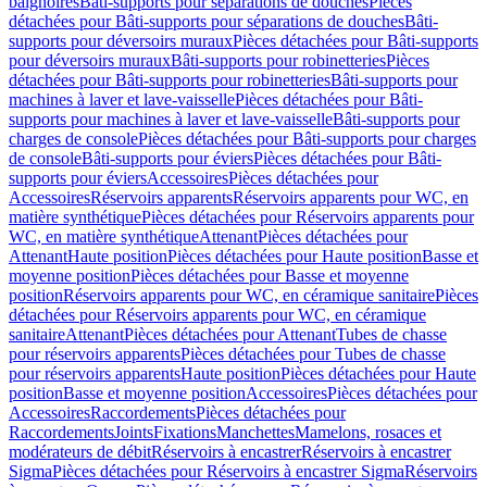
baignoires
Bâti-supports pour séparations de douches
Pièces
détachées pour Bâti-supports pour séparations de douches
Bâti-
supports pour déversoirs muraux
Pièces détachées pour Bâti-supports
pour déversoirs muraux
Bâti-supports pour robinetteries
Pièces
détachées pour Bâti-supports pour robinetteries
Bâti-supports pour
machines à laver et lave-vaisselle
Pièces détachées pour Bâti-
supports pour machines à laver et lave-vaisselle
Bâti-supports pour
charges de console
Pièces détachées pour Bâti-supports pour charges
de console
Bâti-supports pour éviers
Pièces détachées pour Bâti-
supports pour éviers
Accessoires
Pièces détachées pour
Accessoires
Réservoirs apparents
Réservoirs apparents pour WC, en
matière synthétique
Pièces détachées pour Réservoirs apparents pour
WC, en matière synthétique
Attenant
Pièces détachées pour
Attenant
Haute position
Pièces détachées pour Haute position
Basse et
moyenne position
Pièces détachées pour Basse et moyenne
position
Réservoirs apparents pour WC, en céramique sanitaire
Pièces
détachées pour Réservoirs apparents pour WC, en céramique
sanitaire
Attenant
Pièces détachées pour Attenant
Tubes de chasse
pour réservoirs apparents
Pièces détachées pour Tubes de chasse
pour réservoirs apparents
Haute position
Pièces détachées pour Haute
position
Basse et moyenne position
Accessoires
Pièces détachées pour
Accessoires
Raccordements
Pièces détachées pour
Raccordements
Joints
Fixations
Manchettes
Mamelons, rosaces et
modérateurs de débit
Réservoirs à encastrer
Réservoirs à encastrer
Sigma
Pièces détachées pour Réservoirs à encastrer Sigma
Réservoirs