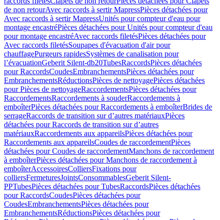
raccords filetés
Clapets de non retour
Pièces détachées pour Clapets
de non retour
Avec raccords à sertir Mapress
Pièces détachées pour
Avec raccords à sertir Mapress
Unités pour compteur d'eau pour
montage encastré
Pièces détachées pour Unités pour compteur d'eau
pour montage encastré
Avec raccords filetés
Pièces détachées pour
Avec raccords filetés
Soupapes d'évacuation d'air pour
chauffage
Purgeurs rapides
Systèmes de canalisation pour
l’évacuation
Geberit Silent-db20
Tubes
Raccords
Pièces détachées
pour Raccords
Coudes
Embranchements
Pièces détachées pour
Embranchements
Réductions
Pièces de nettoyage
Pièces détachées
pour Pièces de nettoyage
Raccordements
Pièces détachées pour
Raccordements
Raccordements à souder
Raccordements à
emboîter
Pièces détachées pour Raccordements à emboîter
Brides de
serrage
Raccords de transition sur d’autres matériaux
Pièces
détachées pour Raccords de transition sur d’autres
matériaux
Raccordements aux appareils
Pièces détachées pour
Raccordements aux appareils
Coudes de raccordement
Pièces
détachées pour Coudes de raccordement
Manchons de raccordement
à emboîter
Pièces détachées pour Manchons de raccordement à
emboîter
Accessoires
Colliers
Fixations pour
colliers
Fermetures
Joints
Consommables
Geberit Silent-
PP
Tubes
Pièces détachées pour Tubes
Raccords
Pièces détachées
pour Raccords
Coudes
Pièces détachées pour
Coudes
Embranchements
Pièces détachées pour
Embranchements
Réductions
Pièces détachées pour