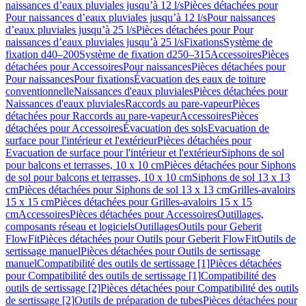
naissances d’eaux pluviales jusqu’à 12 l/s
Pièces détachées pour
Pour naissances d’eaux pluviales jusqu’à 12 l/s
Pour naissances
d’eaux pluviales jusqu’à 25 l/s
Pièces détachées pour Pour
naissances d’eaux pluviales jusqu’à 25 l/s
Fixations
Système de
fixation d40–200
Système de fixation d250–315
Accessoires
Pièces
détachées pour Accessoires
Pour naissances
Pièces détachées pour
Pour naissances
Pour fixations
Évacuation des eaux de toiture
conventionnelle
Naissances d'eaux pluviales
Pièces détachées pour
Naissances d'eaux pluviales
Raccords au pare-vapeur
Pièces
détachées pour Raccords au pare-vapeur
Accessoires
Pièces
détachées pour Accessoires
Évacuation des sols
Evacuation de
surface pour l'intérieur et l'extérieur
Pièces détachées pour
Evacuation de surface pour l'intérieur et l'extérieur
Siphons de sol
pour balcons et terrasses, 10 x 10 cm
Pièces détachées pour Siphons
de sol pour balcons et terrasses, 10 x 10 cm
Siphons de sol 13 x 13
cm
Pièces détachées pour Siphons de sol 13 x 13 cm
Grilles-avaloirs
15 x 15 cm
Pièces détachées pour Grilles-avaloirs 15 x 15
cm
Accessoires
Pièces détachées pour Accessoires
Outillages,
composants réseau et logiciels
Outillages
Outils pour Geberit
FlowFit
Pièces détachées pour Outils pour Geberit FlowFit
Outils de
sertissage manuel
Pièces détachées pour Outils de sertissage
manuel
Compatibilité des outils de sertissage [1]
Pièces détachées
pour Compatibilité des outils de sertissage [1]
Compatibilité des
outils de sertissage [2]
Pièces détachées pour Compatibilité des outils
de sertissage [2]
Outils de préparation de tubes
Pièces détachées pour