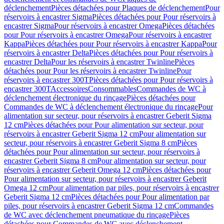
déclenchement
Pièces détachées pour Plaques de déclenchement
Pour
réservoirs à encastrer Sigma
Pièces détachées pour Pour réservoirs à
encastrer Sigma
Pour réservoirs à encastrer Omega
Pièces détachées
pour Pour réservoirs à encastrer Omega
Pour réservoirs à encastrer
Kappa
Pièces détachées pour Pour réservoirs à encastrer Kappa
Pour
réservoirs à encastrer Delta
Pièces détachées pour Pour réservoirs à
encastrer Delta
Pour les réservoirs à encastrer Twinline
Pièces
détachées pour Pour les réservoirs à encastrer Twinline
Pour
réservoirs à encastrer 300T
Pièces détachées pour Pour réservoirs à
encastrer 300T
Accessoires
Consommables
Commandes de WC à
déclenchement électronique du rinçage
Pièces détachées pour
Commandes de WC à déclenchement électronique du rinçage
Pour
alimentation sur secteur, pour réservoirs à encastrer Geberit Sigma
12 cm
Pièces détachées pour Pour alimentation sur secteur, pour
réservoirs à encastrer Geberit Sigma 12 cm
Pour alimentation sur
secteur, pour réservoirs à encastrer Geberit Sigma 8 cm
Pièces
détachées pour Pour alimentation sur secteur, pour réservoirs à
encastrer Geberit Sigma 8 cm
Pour alimentation sur secteur, pour
réservoirs à encastrer Geberit Omega 12 cm
Pièces détachées pour
Pour alimentation sur secteur, pour réservoirs à encastrer Geberit
Omega 12 cm
Pour alimentation par piles, pour réservoirs à encastrer
Geberit Sigma 12 cm
Pièces détachées pour Pour alimentation par
piles, pour réservoirs à encastrer Geberit Sigma 12 cm
Commandes
de WC avec déclenchement pneumatique du rinçage
Pièces
détachées pour Commandes de WC avec déclenchement