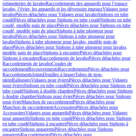
robinetteries de lavabo
Raccordements des appareils pour l’espace
lavabo, l’évier, les appareils et les déversoirs muraux
Vidages pour
lavabo
Pièces détachées pour Vidages pour lavabo
Siphons en tube
coudé
Pièces détachées pour Siphons en tube coudé
Siphons en tube
coudé, modèle gain de place
Pièces détachées pour Siphons en tube
coudé, modèle gain de place
Siphons à tube plongeur pour
lavabo
Pièces détachées pour Siphons à tube plongeur pour
lavabo
Siphons à tube plongeur pour lavabo, modèle gain de
place
Pièces détachées pour Siphons à tube plongeur pour lavabo,
modèle gain de place
Siphons à encastrer
Pièces détachées pour
Siphons à encastrer
Raccordements de lavabo
Pièces détachées pour
Raccordements de lavabo
Coudes de
raccordement
Recouvrements
Raccordements
Pièces détachées pour
Raccordements
Joints
Douilles à braser
Tubes de trop-
plein
Rallonges
Vidages pour éviers
Pièces détachées pour Vidages
pour éviers
Siphons en tube coudé
Pièces détachées pour Siphons en
tube coudé
Siphons à double chambre
Pièces détachées pour Siphons
à double chambre
Siphons pour évier
Pièces détachées pour Siphons
pour évier
Manchon de raccordement
Pièces détachées pour
Manchon de raccordement
Accessoires
Pièces détachées pour
Accessoires
Vidages pour appareils
Pièces détachées pour Vidages
pour appareils
Siphons en tube coudé
Pièces détachées pour Siphons
en tube coudé
Siphons à encastrer
Pièces détachées pour Siphons à
encastrer
Siphons apparents
Pièces détachées pour Siphons
apparents
Raccordements
Pièces détachées pour