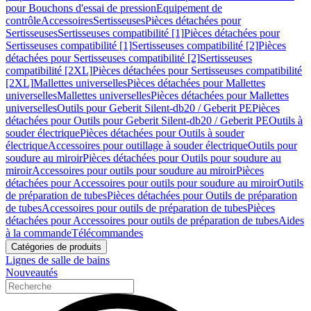
pour Bouchons d'essai de pression
Equipement de
contrôle
Accessoires
Sertisseuses
Pièces détachées pour
Sertisseuses
Sertisseuses compatibilité [1]
Pièces détachées pour
Sertisseuses compatibilité [1]
Sertisseuses compatibilité [2]
Pièces
détachées pour Sertisseuses compatibilité [2]
Sertisseuses
compatibilité [2XL]
Pièces détachées pour Sertisseuses compatibilité
[2XL]
Mallettes universelles
Pièces détachées pour Mallettes
universelles
Mallettes universelles
Pièces détachées pour Mallettes
universelles
Outils pour Geberit Silent-db20 / Geberit PE
Pièces
détachées pour Outils pour Geberit Silent-db20 / Geberit PE
Outils à
souder électrique
Pièces détachées pour Outils à souder
électrique
Accessoires pour outillage à souder électrique
Outils pour
soudure au miroir
Pièces détachées pour Outils pour soudure au
miroir
Accessoires pour outils pour soudure au miroir
Pièces
détachées pour Accessoires pour outils pour soudure au miroir
Outils
de préparation de tubes
Pièces détachées pour Outils de préparation
de tubes
Accessoires pour outils de préparation de tubes
Pièces
détachées pour Accessoires pour outils de préparation de tubes
Aides
à la commande
Télécommandes
Catégories de produits
Lignes de salle de bains
Nouveautés