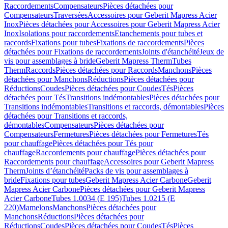
Raccordements
Compensateurs
Pièces détachées pour
Compensateurs
Traversées
Accessoires pour Geberit Mapress Acier
Inox
Pièces détachées pour Accessoires pour Geberit Mapress Acier
Inox
Isolations pour raccordements
Etanchements pour tubes et
raccords
Fixations pour tubes
Fixations de raccordements
Pièces
détachées pour Fixations de raccordements
Joints d'étanchéité
Jeux de
vis pour assemblages à bride
Geberit Mapress Therm
Tubes
Therm
Raccords
Pièces détachées pour Raccords
Manchons
Pièces
détachées pour Manchons
Réductions
Pièces détachées pour
Réductions
Coudes
Pièces détachées pour Coudes
Tés
Pièces
détachées pour Tés
Transitions indémontables
Pièces détachées pour
Transitions indémontables
Transitions et raccords, démontables
Pièces
détachées pour Transitions et raccords,
démontables
Compensateurs
Pièces détachées pour
Compensateurs
Fermetures
Pièces détachées pour Fermetures
Tés
pour chauffage
Pièces détachées pour Tés pour
chauffage
Raccordements pour chauffage
Pièces détachées pour
Raccordements pour chauffage
Accessoires pour Geberit Mapress
Therm
Joints d’étanchéité
Packs de vis pour assemblages à
bride
Fixations pour tubes
Geberit Mapress Acier Carbone
Geberit
Mapress Acier Carbone
Pièces détachées pour Geberit Mapress
Acier Carbone
Tubes 1.0034 (E 195)
Tubes 1.0215 (E
220)
Mamelons
Manchons
Pièces détachées pour
Manchons
Réductions
Pièces détachées pour
Réductions
Coudes
Pièces détachées pour Coudes
Tés
Pièces