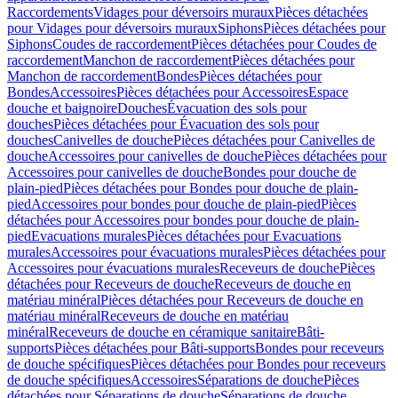
Raccordements
Vidages pour déversoirs muraux
Pièces détachées
pour Vidages pour déversoirs muraux
Siphons
Pièces détachées pour
Siphons
Coudes de raccordement
Pièces détachées pour Coudes de
raccordement
Manchon de raccordement
Pièces détachées pour
Manchon de raccordement
Bondes
Pièces détachées pour
Bondes
Accessoires
Pièces détachées pour Accessoires
Espace
douche et baignoire
Douches
Évacuation des sols pour
douches
Pièces détachées pour Évacuation des sols pour
douches
Canivelles de douche
Pièces détachées pour Canivelles de
douche
Accessoires pour canivelles de douche
Pièces détachées pour
Accessoires pour canivelles de douche
Bondes pour douche de
plain-pied
Pièces détachées pour Bondes pour douche de plain-
pied
Accessoires pour bondes pour douche de plain-pied
Pièces
détachées pour Accessoires pour bondes pour douche de plain-
pied
Evacuations murales
Pièces détachées pour Evacuations
murales
Accessoires pour évacuations murales
Pièces détachées pour
Accessoires pour évacuations murales
Receveurs de douche
Pièces
détachées pour Receveurs de douche
Receveurs de douche en
matériau minéral
Pièces détachées pour Receveurs de douche en
matériau minéral
Receveurs de douche en matériau
minéral
Receveurs de douche en céramique sanitaire
Bâti-
supports
Pièces détachées pour Bâti-supports
Bondes pour receveurs
de douche spécifiques
Pièces détachées pour Bondes pour receveurs
de douche spécifiques
Accessoires
Séparations de douche
Pièces
détachées pour Séparations de douche
Séparations de douche