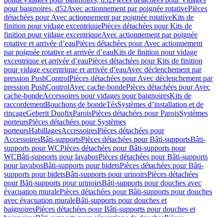
pour baignoires, d52
Avec actionnement par poignée rotative
Pièces
détachées pour Avec actionnement par poignée rotative
Kits de
finition pour vidage excentrique
Pièces détachées pour Kits de
finition pour vidage excentrique
Avec actionnement par poignée
rotative et arrivée d’eau
Pièces détachées pour Avec actionnement
par poignée rotative et arrivée d’eau
Kits de finition pour vidage
excentrique et arrivée d’eau
Pièces détachées pour Kits de finition
pour vidage excentrique et arrivée d’eau
Avec déclenchement par
pression PushControl
Pièces détachées pour Avec déclenchement par
pression PushControl
Avec cache-bonde
Pièces détachées pour Avec
cache-bonde
Accessoires pour vidages pour baignoires
Kits de
raccordement
Bouchons de bonde
Tés
Systèmes d’installation et de
rinçage
Geberit Duofix
Parois
Pièces détachées pour Parois
Systèmes
porteurs
Pièces détachées pour Systèmes
porteurs
Habillages
Accessoires
Pièces détachées pour
Accessoires
Bâti-supports
Pièces détachées pour Bâti-supports
Bâti-
supports pour WC
Pièces détachées pour Bâti-supports pour
WC
Bâti-supports pour lavabos
Pièces détachées pour Bâti-supports
pour lavabos
Bâti-supports pour bidets
Pièces détachées pour Bâti-
supports pour bidets
Bâti-supports pour urinoirs
Pièces détachées
pour Bâti-supports pour urinoirs
Bâti-supports pour douches avec
évacuation murale
Pièces détachées pour Bâti-supports pour douches
avec évacuation murale
Bâti-supports pour douches et
baignoires
Pièces détachées pour Bâti-supports pour douches et