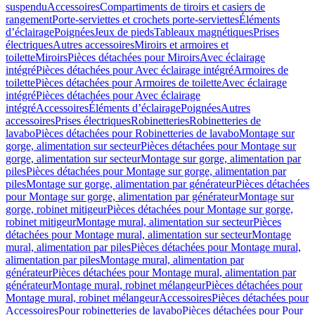
suspendu
Accessoires
Compartiments de tiroirs et casiers de
rangement
Porte-serviettes et crochets porte-serviettes
Éléments
d’éclairage
Poignées
Jeux de pieds
Tableaux magnétiques
Prises
électriques
Autres accessoires
Miroirs et armoires et
toilette
Miroirs
Pièces détachées pour Miroirs
Avec éclairage
intégré
Pièces détachées pour Avec éclairage intégré
Armoires de
toilette
Pièces détachées pour Armoires de toilette
Avec éclairage
intégré
Pièces détachées pour Avec éclairage
intégré
Accessoires
Éléments d’éclairage
Poignées
Autres
accessoires
Prises électriques
Robinetteries
Robinetteries de
lavabo
Pièces détachées pour Robinetteries de lavabo
Montage sur
gorge, alimentation sur secteur
Pièces détachées pour Montage sur
gorge, alimentation sur secteur
Montage sur gorge, alimentation par
piles
Pièces détachées pour Montage sur gorge, alimentation par
piles
Montage sur gorge, alimentation par générateur
Pièces détachées
pour Montage sur gorge, alimentation par générateur
Montage sur
gorge, robinet mitigeur
Pièces détachées pour Montage sur gorge,
robinet mitigeur
Montage mural, alimentation sur secteur
Pièces
détachées pour Montage mural, alimentation sur secteur
Montage
mural, alimentation par piles
Pièces détachées pour Montage mural,
alimentation par piles
Montage mural, alimentation par
générateur
Pièces détachées pour Montage mural, alimentation par
générateur
Montage mural, robinet mélangeur
Pièces détachées pour
Montage mural, robinet mélangeur
Accessoires
Pièces détachées pour
Accessoires
Pour robinetteries de lavabo
Pièces détachées pour Pour