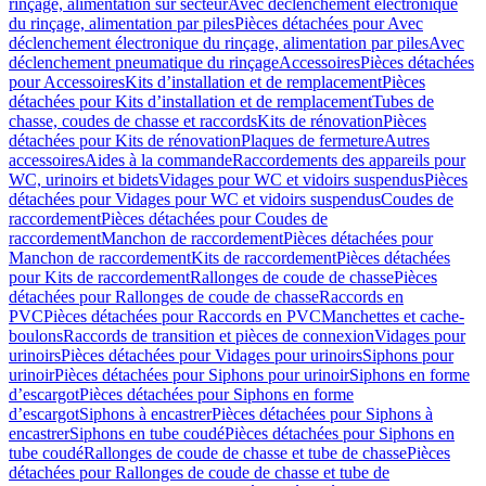
rinçage, alimentation sur secteur
Avec déclenchement électronique
du rinçage, alimentation par piles
Pièces détachées pour Avec
déclenchement électronique du rinçage, alimentation par piles
Avec
déclenchement pneumatique du rinçage
Accessoires
Pièces détachées
pour Accessoires
Kits d’installation et de remplacement
Pièces
détachées pour Kits d’installation et de remplacement
Tubes de
chasse, coudes de chasse et raccords
Kits de rénovation
Pièces
détachées pour Kits de rénovation
Plaques de fermeture
Autres
accessoires
Aides à la commande
Raccordements des appareils pour
WC, urinoirs et bidets
Vidages pour WC et vidoirs suspendus
Pièces
détachées pour Vidages pour WC et vidoirs suspendus
Coudes de
raccordement
Pièces détachées pour Coudes de
raccordement
Manchon de raccordement
Pièces détachées pour
Manchon de raccordement
Kits de raccordement
Pièces détachées
pour Kits de raccordement
Rallonges de coude de chasse
Pièces
détachées pour Rallonges de coude de chasse
Raccords en
PVC
Pièces détachées pour Raccords en PVC
Manchettes et cache-
boulons
Raccords de transition et pièces de connexion
Vidages pour
urinoirs
Pièces détachées pour Vidages pour urinoirs
Siphons pour
urinoir
Pièces détachées pour Siphons pour urinoir
Siphons en forme
d’escargot
Pièces détachées pour Siphons en forme
d’escargot
Siphons à encastrer
Pièces détachées pour Siphons à
encastrer
Siphons en tube coudé
Pièces détachées pour Siphons en
tube coudé
Rallonges de coude de chasse et tube de chasse
Pièces
détachées pour Rallonges de coude de chasse et tube de