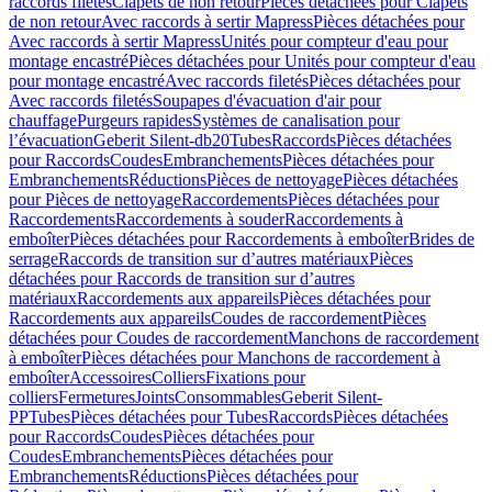
raccords filetés
Clapets de non retour
Pièces détachées pour Clapets
de non retour
Avec raccords à sertir Mapress
Pièces détachées pour
Avec raccords à sertir Mapress
Unités pour compteur d'eau pour
montage encastré
Pièces détachées pour Unités pour compteur d'eau
pour montage encastré
Avec raccords filetés
Pièces détachées pour
Avec raccords filetés
Soupapes d'évacuation d'air pour
chauffage
Purgeurs rapides
Systèmes de canalisation pour
l’évacuation
Geberit Silent-db20
Tubes
Raccords
Pièces détachées
pour Raccords
Coudes
Embranchements
Pièces détachées pour
Embranchements
Réductions
Pièces de nettoyage
Pièces détachées
pour Pièces de nettoyage
Raccordements
Pièces détachées pour
Raccordements
Raccordements à souder
Raccordements à
emboîter
Pièces détachées pour Raccordements à emboîter
Brides de
serrage
Raccords de transition sur d’autres matériaux
Pièces
détachées pour Raccords de transition sur d’autres
matériaux
Raccordements aux appareils
Pièces détachées pour
Raccordements aux appareils
Coudes de raccordement
Pièces
détachées pour Coudes de raccordement
Manchons de raccordement
à emboîter
Pièces détachées pour Manchons de raccordement à
emboîter
Accessoires
Colliers
Fixations pour
colliers
Fermetures
Joints
Consommables
Geberit Silent-
PP
Tubes
Pièces détachées pour Tubes
Raccords
Pièces détachées
pour Raccords
Coudes
Pièces détachées pour
Coudes
Embranchements
Pièces détachées pour
Embranchements
Réductions
Pièces détachées pour