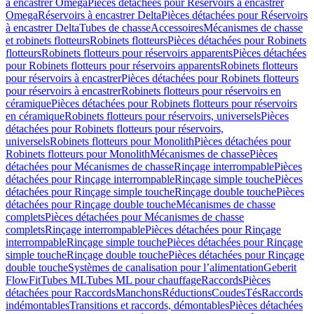
à encastrer Omega
Pièces détachées pour Réservoirs à encastrer
Omega
Réservoirs à encastrer Delta
Pièces détachées pour Réservoirs
à encastrer Delta
Tubes de chasse
Accessoires
Mécanismes de chasse
et robinets flotteurs
Robinets flotteurs
Pièces détachées pour Robinets
flotteurs
Robinets flotteurs pour réservoirs apparents
Pièces détachées
pour Robinets flotteurs pour réservoirs apparents
Robinets flotteurs
pour réservoirs à encastrer
Pièces détachées pour Robinets flotteurs
pour réservoirs à encastrer
Robinets flotteurs pour réservoirs en
céramique
Pièces détachées pour Robinets flotteurs pour réservoirs
en céramique
Robinets flotteurs pour réservoirs, universels
Pièces
détachées pour Robinets flotteurs pour réservoirs,
universels
Robinets flotteurs pour Monolith
Pièces détachées pour
Robinets flotteurs pour Monolith
Mécanismes de chasse
Pièces
détachées pour Mécanismes de chasse
Rinçage interrompable
Pièces
détachées pour Rinçage interrompable
Rinçage simple touche
Pièces
détachées pour Rinçage simple touche
Rinçage double touche
Pièces
détachées pour Rinçage double touche
Mécanismes de chasse
complets
Pièces détachées pour Mécanismes de chasse
complets
Rinçage interrompable
Pièces détachées pour Rinçage
interrompable
Rinçage simple touche
Pièces détachées pour Rinçage
simple touche
Rinçage double touche
Pièces détachées pour Rinçage
double touche
Systèmes de canalisation pour l’alimentation
Geberit
FlowFit
Tubes ML
Tubes ML pour chauffage
Raccords
Pièces
détachées pour Raccords
Manchons
Réductions
Coudes
Tés
Raccords
indémontables
Transitions et raccords, démontables
Pièces détachées