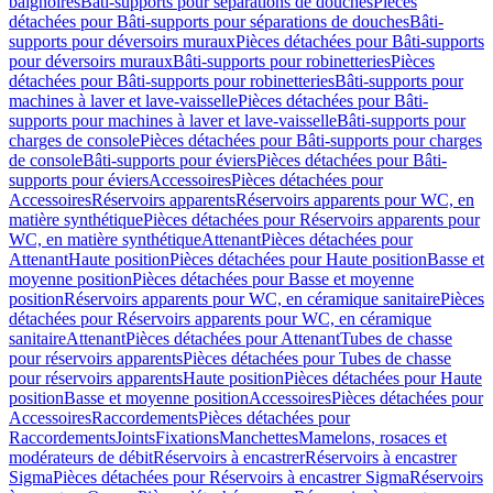
baignoires
Bâti-supports pour séparations de douches
Pièces
détachées pour Bâti-supports pour séparations de douches
Bâti-
supports pour déversoirs muraux
Pièces détachées pour Bâti-supports
pour déversoirs muraux
Bâti-supports pour robinetteries
Pièces
détachées pour Bâti-supports pour robinetteries
Bâti-supports pour
machines à laver et lave-vaisselle
Pièces détachées pour Bâti-
supports pour machines à laver et lave-vaisselle
Bâti-supports pour
charges de console
Pièces détachées pour Bâti-supports pour charges
de console
Bâti-supports pour éviers
Pièces détachées pour Bâti-
supports pour éviers
Accessoires
Pièces détachées pour
Accessoires
Réservoirs apparents
Réservoirs apparents pour WC, en
matière synthétique
Pièces détachées pour Réservoirs apparents pour
WC, en matière synthétique
Attenant
Pièces détachées pour
Attenant
Haute position
Pièces détachées pour Haute position
Basse et
moyenne position
Pièces détachées pour Basse et moyenne
position
Réservoirs apparents pour WC, en céramique sanitaire
Pièces
détachées pour Réservoirs apparents pour WC, en céramique
sanitaire
Attenant
Pièces détachées pour Attenant
Tubes de chasse
pour réservoirs apparents
Pièces détachées pour Tubes de chasse
pour réservoirs apparents
Haute position
Pièces détachées pour Haute
position
Basse et moyenne position
Accessoires
Pièces détachées pour
Accessoires
Raccordements
Pièces détachées pour
Raccordements
Joints
Fixations
Manchettes
Mamelons, rosaces et
modérateurs de débit
Réservoirs à encastrer
Réservoirs à encastrer
Sigma
Pièces détachées pour Réservoirs à encastrer Sigma
Réservoirs