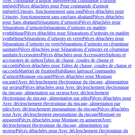
Avec commande d'urinoir intégrée
Pour commande d'urinoir
intégrée
Pièces détachées pour Pour commande d'urinoir
intégrée
Urinoirs, fonctionnement sans eau
Pièces détachées pour
Urinoirs, fonctionnement sans eau
Sans abattant
Pièces détachées
pour Sans abattant
Séparations d’urinoirs
Pièces détachées pour
Séparations d’urinoirs
Séparations d’urinoirs en matière
synthétique
Pièces détachées pour Séparations d’urinoirs en matière
synthétique
Séparations d’urinoirs en verre
Pièces détachées pour
Séparations d’urinoirs en verre
Séparations d’urinoirs en céramique
sanitaire
Pièces détachées pour Séparations d’urinoirs en céramique
sanitaire
Accessoires
Pièces détachées pour Accessoires
Siphons et
accessoires de siphon
Tubes de chasse, coudes de chasse et
raccords
Pièces détachées pour Tubes de chasse, coudes de chasse et
raccords
Matériel de fixation
Habillages latéraux
Commandes
dʼurinoir
Montage encastré
Pièces détachées pour Montage
encastré
Avec déclenchement électronique du rinçage, alimentation
sur secteur
Pièces détachées pour Avec déclenchement électronique
du rinçage, alimentation sur secteur
Avec déclenchement
électronique du rinçage, alimentation par piles
Pièces détachées pour
Avec déclenchement électronique du rinçage, alimentation par
piles
Avec déclenchement pneumatique du rinçage
Pièces détachées
pour Avec déclenchement pneumatique du rinçage
Montage en
apparent
Pièces détachées pour Montage en apparent
Avec
déclenchement électronique du rinçage, alimentation sur
secteur
Pièces détachées pour Avec déclenchement électronique du