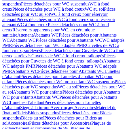
suspendus
Pièces détachées pour WC suspendus
WC à fond
creux
Pièces détachées pour WC à fond creux
WC au sol
Pièces
détachées pour WC au sol
WC à fond creux pour réservoir
attenant
Pièces détachées pour WC à fond creux pour réservoir
attenant
WC à fond creux
Pièces détachées pour WC à fond
creux
Réservoirs apparents pour WC, en céramique
sanitaire
Attenant
Abattants WC
Pièces détachées pour Abattants
WC
Abattants WC
Pièces détachées pour Abattants WC
WC adaptés
PMR
Pièces détachées pour WC adaptés PMR
Cuvettes de WC à
fond creux, surélevés
Pièces détachées pour Cuvettes de WC à fond
creux, surélevés
Cuvettes de WC à fond creux, rallongés
Pièces
détachées pour Cuvettes de WC à fond creux, rallongés
Abattants
WC adaptés PMR
Pièces détachées pour Abattants WC adaptés
PMR
Abattants WC
Pièces détachées pour Abattants WC
Lunettes
d’abattant
Pièces détachées pour Lunettes d’abattant
WC pour
enfants
Pièces détachées pour WC pour enfants
WC suspendus
Pièces
détachées pour WC suspendus
WC au sol
Pièces détachées pour WC
au sol
Abattants WC pour enfants
Pièces détachées pour Abattants
WC pour enfants
Abattants WC
Pièces détachées pour Abattants
WC
Lunettes d’abattant
Pièces détachées pour Lunettes
d’abattant
Siège à la turque
Avec rinçage
Accessoires
Matériel de
fixation
Bidets
Bidets suspendus
Pièces détachées pour Bidets
suspendus
Bidets au sol
Pièces détachées pour Bidets au
sol
Accessoires
Pièces détachées pour Accessoires
Plaques de
déclenchement et commandes de WC
Plaques de