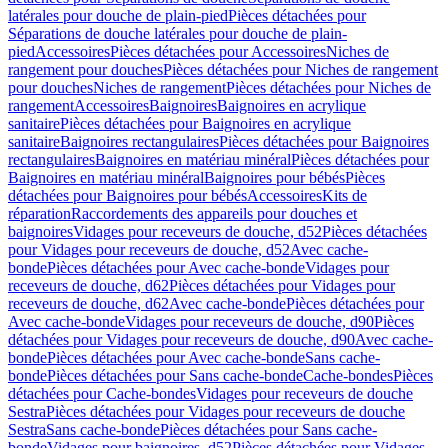
latérales pour douche de plain-pied
Pièces détachées pour
Séparations de douche latérales pour douche de plain-
pied
Accessoires
Pièces détachées pour Accessoires
Niches de
rangement pour douches
Pièces détachées pour Niches de rangement
pour douches
Niches de rangement
Pièces détachées pour Niches de
rangement
Accessoires
Baignoires
Baignoires en acrylique
sanitaire
Pièces détachées pour Baignoires en acrylique
sanitaire
Baignoires rectangulaires
Pièces détachées pour Baignoires
rectangulaires
Baignoires en matériau minéral
Pièces détachées pour
Baignoires en matériau minéral
Baignoires pour bébés
Pièces
détachées pour Baignoires pour bébés
Accessoires
Kits de
réparation
Raccordements des appareils pour douches et
baignoires
Vidages pour receveurs de douche, d52
Pièces détachées
pour Vidages pour receveurs de douche, d52
Avec cache-
bonde
Pièces détachées pour Avec cache-bonde
Vidages pour
receveurs de douche, d62
Pièces détachées pour Vidages pour
receveurs de douche, d62
Avec cache-bonde
Pièces détachées pour
Avec cache-bonde
Vidages pour receveurs de douche, d90
Pièces
détachées pour Vidages pour receveurs de douche, d90
Avec cache-
bonde
Pièces détachées pour Avec cache-bonde
Sans cache-
bonde
Pièces détachées pour Sans cache-bonde
Cache-bondes
Pièces
détachées pour Cache-bondes
Vidages pour receveurs de douche
Sestra
Pièces détachées pour Vidages pour receveurs de douche
Sestra
Sans cache-bonde
Pièces détachées pour Sans cache-
bonde
Vidages pour baignoires, d52
Pièces détachées pour Vidages