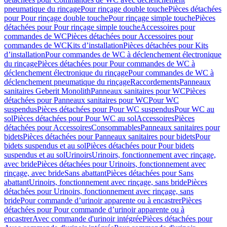
pneumatique du rinçage
Pour rinçage double touche
Pièces détachées
pour Pour rinçage double touche
Pour rinçage simple touche
Pièces
détachées pour Pour rinçage simple touche
Accessoires pour
commandes de WC
Pièces détachées pour Accessoires pour
commandes de WC
Kits d’installation
Pièces détachées pour Kits
d’installation
Pour commandes de WC à déclenchement électronique
du rinçage
Pièces détachées pour Pour commandes de WC à
déclenchement électronique du rinçage
Pour commandes de WC à
déclenchement pneumatique du rinçage
Raccordements
Panneaux
sanitaires Geberit Monolith
Panneaux sanitaires pour WC
Pièces
détachées pour Panneaux sanitaires pour WC
Pour WC
suspendus
Pièces détachées pour Pour WC suspendus
Pour WC au
sol
Pièces détachées pour Pour WC au sol
Accessoires
Pièces
détachées pour Accessoires
Consommables
Panneaux sanitaires pour
bidets
Pièces détachées pour Panneaux sanitaires pour bidets
Pour
bidets suspendus et au sol
Pièces détachées pour Pour bidets
suspendus et au sol
Urinoirs
Urinoirs, fonctionnement avec rinçage,
avec bride
Pièces détachées pour Urinoirs, fonctionnement avec
rinçage, avec bride
Sans abattant
Pièces détachées pour Sans
abattant
Urinoirs, fonctionnement avec rinçage, sans bride
Pièces
détachées pour Urinoirs, fonctionnement avec rinçage, sans
bride
Pour commande d’urinoir apparente ou à encastrer
Pièces
détachées pour Pour commande d’urinoir apparente ou à
encastrer
Avec commande d'urinoir intégrée
Pièces détachées pour