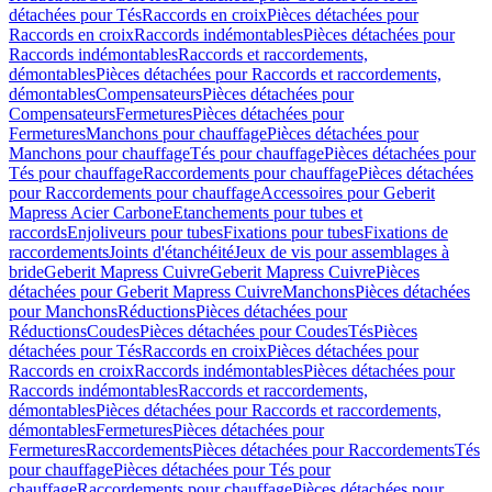
détachées pour Tés
Raccords en croix
Pièces détachées pour
Raccords en croix
Raccords indémontables
Pièces détachées pour
Raccords indémontables
Raccords et raccordements,
démontables
Pièces détachées pour Raccords et raccordements,
démontables
Compensateurs
Pièces détachées pour
Compensateurs
Fermetures
Pièces détachées pour
Fermetures
Manchons pour chauffage
Pièces détachées pour
Manchons pour chauffage
Tés pour chauffage
Pièces détachées pour
Tés pour chauffage
Raccordements pour chauffage
Pièces détachées
pour Raccordements pour chauffage
Accessoires pour Geberit
Mapress Acier Carbone
Etanchements pour tubes et
raccords
Enjoliveurs pour tubes
Fixations pour tubes
Fixations de
raccordements
Joints d'étanchéité
Jeux de vis pour assemblages à
bride
Geberit Mapress Cuivre
Geberit Mapress Cuivre
Pièces
détachées pour Geberit Mapress Cuivre
Manchons
Pièces détachées
pour Manchons
Réductions
Pièces détachées pour
Réductions
Coudes
Pièces détachées pour Coudes
Tés
Pièces
détachées pour Tés
Raccords en croix
Pièces détachées pour
Raccords en croix
Raccords indémontables
Pièces détachées pour
Raccords indémontables
Raccords et raccordements,
démontables
Pièces détachées pour Raccords et raccordements,
démontables
Fermetures
Pièces détachées pour
Fermetures
Raccordements
Pièces détachées pour Raccordements
Tés
pour chauffage
Pièces détachées pour Tés pour
chauffage
Raccordements pour chauffage
Pièces détachées pour