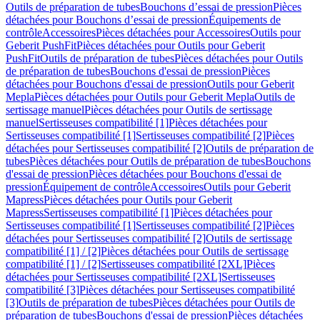
Outils de préparation de tubes
Bouchons d’essai de pression
Pièces
détachées pour Bouchons d’essai de pression
Équipements de
contrôle
Accessoires
Pièces détachées pour Accessoires
Outils pour
Geberit PushFit
Pièces détachées pour Outils pour Geberit
PushFit
Outils de préparation de tubes
Pièces détachées pour Outils
de préparation de tubes
Bouchons d'essai de pression
Pièces
détachées pour Bouchons d'essai de pression
Outils pour Geberit
Mepla
Pièces détachées pour Outils pour Geberit Mepla
Outils de
sertissage manuel
Pièces détachées pour Outils de sertissage
manuel
Sertisseuses compatibilité [1]
Pièces détachées pour
Sertisseuses compatibilité [1]
Sertisseuses compatibilité [2]
Pièces
détachées pour Sertisseuses compatibilité [2]
Outils de préparation de
tubes
Pièces détachées pour Outils de préparation de tubes
Bouchons
d'essai de pression
Pièces détachées pour Bouchons d'essai de
pression
Équipement de contrôle
Accessoires
Outils pour Geberit
Mapress
Pièces détachées pour Outils pour Geberit
Mapress
Sertisseuses compatibilité [1]
Pièces détachées pour
Sertisseuses compatibilité [1]
Sertisseuses compatibilité [2]
Pièces
détachées pour Sertisseuses compatibilité [2]
Outils de sertissage
compatibilité [1] / [2]
Pièces détachées pour Outils de sertissage
compatibilité [1] / [2]
Sertisseuses compatibilité [2XL]
Pièces
détachées pour Sertisseuses compatibilité [2XL]
Sertisseuses
compatibilité [3]
Pièces détachées pour Sertisseuses compatibilité
[3]
Outils de préparation de tubes
Pièces détachées pour Outils de
préparation de tubes
Bouchons d'essai de pression
Pièces détachées