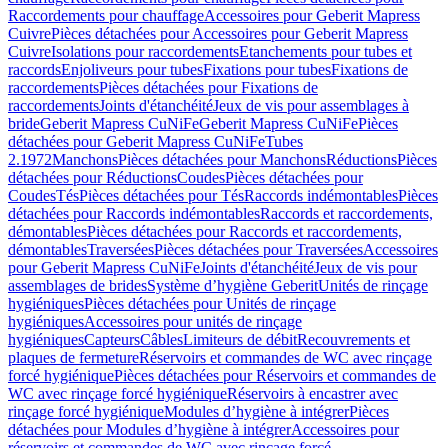
Raccordements pour chauffage
Accessoires pour Geberit Mapress
Cuivre
Pièces détachées pour Accessoires pour Geberit Mapress
Cuivre
Isolations pour raccordements
Etanchements pour tubes et
raccords
Enjoliveurs pour tubes
Fixations pour tubes
Fixations de
raccordements
Pièces détachées pour Fixations de
raccordements
Joints d'étanchéité
Jeux de vis pour assemblages à
bride
Geberit Mapress CuNiFe
Geberit Mapress CuNiFe
Pièces
détachées pour Geberit Mapress CuNiFe
Tubes
2.1972
Manchons
Pièces détachées pour Manchons
Réductions
Pièces
détachées pour Réductions
Coudes
Pièces détachées pour
Coudes
Tés
Pièces détachées pour Tés
Raccords indémontables
Pièces
détachées pour Raccords indémontables
Raccords et raccordements,
démontables
Pièces détachées pour Raccords et raccordements,
démontables
Traversées
Pièces détachées pour Traversées
Accessoires
pour Geberit Mapress CuNiFe
Joints d'étanchéité
Jeux de vis pour
assemblages de brides
Système d’hygiène Geberit
Unités de rinçage
hygiéniques
Pièces détachées pour Unités de rinçage
hygiéniques
Accessoires pour unités de rinçage
hygiéniques
Capteurs
Câbles
Limiteurs de débit
Recouvrements et
plaques de fermeture
Réservoirs et commandes de WC avec rinçage
forcé hygiénique
Pièces détachées pour Réservoirs et commandes de
WC avec rinçage forcé hygiénique
Réservoirs à encastrer avec
rinçage forcé hygiénique
Modules d’hygiène à intégrer
Pièces
détachées pour Modules d’hygiène à intégrer
Accessoires pour
réservoirs et commandes de WC avec rinçage forcé