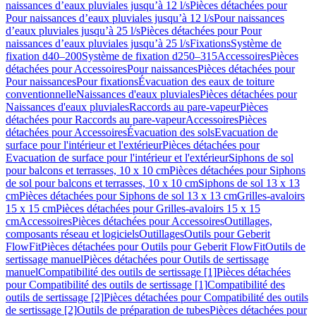
naissances d’eaux pluviales jusqu’à 12 l/s
Pièces détachées pour
Pour naissances d’eaux pluviales jusqu’à 12 l/s
Pour naissances
d’eaux pluviales jusqu’à 25 l/s
Pièces détachées pour Pour
naissances d’eaux pluviales jusqu’à 25 l/s
Fixations
Système de
fixation d40–200
Système de fixation d250–315
Accessoires
Pièces
détachées pour Accessoires
Pour naissances
Pièces détachées pour
Pour naissances
Pour fixations
Évacuation des eaux de toiture
conventionnelle
Naissances d'eaux pluviales
Pièces détachées pour
Naissances d'eaux pluviales
Raccords au pare-vapeur
Pièces
détachées pour Raccords au pare-vapeur
Accessoires
Pièces
détachées pour Accessoires
Évacuation des sols
Evacuation de
surface pour l'intérieur et l'extérieur
Pièces détachées pour
Evacuation de surface pour l'intérieur et l'extérieur
Siphons de sol
pour balcons et terrasses, 10 x 10 cm
Pièces détachées pour Siphons
de sol pour balcons et terrasses, 10 x 10 cm
Siphons de sol 13 x 13
cm
Pièces détachées pour Siphons de sol 13 x 13 cm
Grilles-avaloirs
15 x 15 cm
Pièces détachées pour Grilles-avaloirs 15 x 15
cm
Accessoires
Pièces détachées pour Accessoires
Outillages,
composants réseau et logiciels
Outillages
Outils pour Geberit
FlowFit
Pièces détachées pour Outils pour Geberit FlowFit
Outils de
sertissage manuel
Pièces détachées pour Outils de sertissage
manuel
Compatibilité des outils de sertissage [1]
Pièces détachées
pour Compatibilité des outils de sertissage [1]
Compatibilité des
outils de sertissage [2]
Pièces détachées pour Compatibilité des outils
de sertissage [2]
Outils de préparation de tubes
Pièces détachées pour