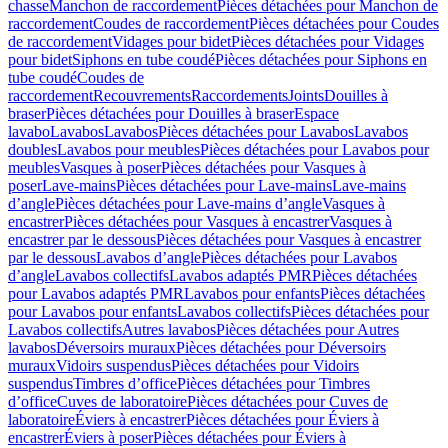
chasse
Manchon de raccordement
Pièces détachées pour Manchon de
raccordement
Coudes de raccordement
Pièces détachées pour Coudes
de raccordement
Vidages pour bidet
Pièces détachées pour Vidages
pour bidet
Siphons en tube coudé
Pièces détachées pour Siphons en
tube coudé
Coudes de
raccordement
Recouvrements
Raccordements
Joints
Douilles à
braser
Pièces détachées pour Douilles à braser
Espace
lavabo
Lavabos
Lavabos
Pièces détachées pour Lavabos
Lavabos
doubles
Lavabos pour meubles
Pièces détachées pour Lavabos pour
meubles
Vasques à poser
Pièces détachées pour Vasques à
poser
Lave-mains
Pièces détachées pour Lave-mains
Lave-mains
d’angle
Pièces détachées pour Lave-mains d’angle
Vasques à
encastrer
Pièces détachées pour Vasques à encastrer
Vasques à
encastrer par le dessous
Pièces détachées pour Vasques à encastrer
par le dessous
Lavabos d’angle
Pièces détachées pour Lavabos
d’angle
Lavabos collectifs
Lavabos adaptés PMR
Pièces détachées
pour Lavabos adaptés PMR
Lavabos pour enfants
Pièces détachées
pour Lavabos pour enfants
Lavabos collectifs
Pièces détachées pour
Lavabos collectifs
Autres lavabos
Pièces détachées pour Autres
lavabos
Déversoirs muraux
Pièces détachées pour Déversoirs
muraux
Vidoirs suspendus
Pièces détachées pour Vidoirs
suspendus
Timbres dʼoffice
Pièces détachées pour Timbres
dʼoffice
Cuves de laboratoire
Pièces détachées pour Cuves de
laboratoire
Éviers à encastrer
Pièces détachées pour Éviers à
encastrer
Éviers à poser
Pièces détachées pour Éviers à