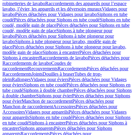
robinetteries de lavabo
Raccordements des appareils pour l’espace
lavabo, l’évier, les appareils et les déversoirs muraux
Vidages pour
lavabo
Pièces détachées pour Vidages pour lavabo
Siphons en tube
coudé
Pièces détachées pour Siphons en tube coudé
Siphons en tube
coudé, modèle gain de place
Pièces détachées pour Siphons en tube
coudé, modèle gain de place
Siphons à tube plongeur pour
lavabo
Pièces détachées pour Siphons à tube plongeur pour
lavabo
Siphons à tube plongeur pour lavabo, modèle gain de
place
Pièces détachées pour Siphons à tube plongeur pour lavabo,
modèle gain de place
Siphons à encastrer
Pièces détachées pour
Siphons à encastrer
Raccordements de lavabo
Pièces détachées pour
Raccordements de lavabo
Coudes de
raccordement
Recouvrements
Raccordements
Pièces détachées pour
Raccordements
Joints
Douilles à braser
Tubes de trop-
plein
Rallonges
Vidages pour éviers
Pièces détachées pour Vidages
pour éviers
Siphons en tube coudé
Pièces détachées pour Siphons en
tube coudé
Siphons à double chambre
Pièces détachées pour Siphons
à double chambre
Siphons pour évier
Pièces détachées pour Siphons
pour évier
Manchon de raccordement
Pièces détachées pour
Manchon de raccordement
Accessoires
Pièces détachées pour
Accessoires
Vidages pour appareils
Pièces détachées pour Vidages
pour appareils
Siphons en tube coudé
Pièces détachées pour Siphons
en tube coudé
Siphons à encastrer
Pièces détachées pour Siphons à
encastrer
Siphons apparents
Pièces détachées pour Siphons
apparents
Raccordements
Pièces détachées pour