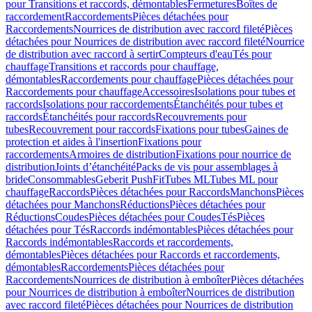
pour Transitions et raccords, démontables
Fermetures
Boîtes de
raccordement
Raccordements
Pièces détachées pour
Raccordements
Nourrices de distribution avec raccord fileté
Pièces
détachées pour Nourrices de distribution avec raccord fileté
Nourrice
de distribution avec raccord à sertir
Compteurs d'eau
Tés pour
chauffage
Transitions et raccords pour chauffage,
démontables
Raccordements pour chauffage
Pièces détachées pour
Raccordements pour chauffage
Accessoires
Isolations pour tubes et
raccords
Isolations pour raccordements
Étanchéités pour tubes et
raccords
Étanchéités pour raccords
Recouvrements pour
tubes
Recouvrement pour raccords
Fixations pour tubes
Gaines de
protection et aides à l'insertion
Fixations pour
raccordements
Armoires de distribution
Fixations pour nourrice de
distribution
Joints d’étanchéité
Packs de vis pour assemblages à
bride
Consommables
Geberit PushFit
Tubes ML
Tubes ML pour
chauffage
Raccords
Pièces détachées pour Raccords
Manchons
Pièces
détachées pour Manchons
Réductions
Pièces détachées pour
Réductions
Coudes
Pièces détachées pour Coudes
Tés
Pièces
détachées pour Tés
Raccords indémontables
Pièces détachées pour
Raccords indémontables
Raccords et raccordements,
démontables
Pièces détachées pour Raccords et raccordements,
démontables
Raccordements
Pièces détachées pour
Raccordements
Nourrices de distribution à emboîter
Pièces détachées
pour Nourrices de distribution à emboîter
Nourrices de distribution
avec raccord fileté
Pièces détachées pour Nourrices de distribution