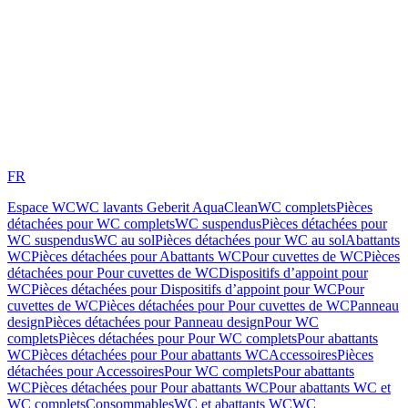
FR
Espace WC
WC lavants Geberit AquaClean
WC complets
Pièces
détachées pour WC complets
WC suspendus
Pièces détachées pour
WC suspendus
WC au sol
Pièces détachées pour WC au sol
Abattants
WC
Pièces détachées pour Abattants WC
Pour cuvettes de WC
Pièces
détachées pour Pour cuvettes de WC
Dispositifs d’appoint pour
WC
Pièces détachées pour Dispositifs d’appoint pour WC
Pour
cuvettes de WC
Pièces détachées pour Pour cuvettes de WC
Panneau
design
Pièces détachées pour Panneau design
Pour WC
complets
Pièces détachées pour Pour WC complets
Pour abattants
WC
Pièces détachées pour Pour abattants WC
Accessoires
Pièces
détachées pour Accessoires
Pour WC complets
Pour abattants
WC
Pièces détachées pour Pour abattants WC
Pour abattants WC et
WC complets
Consommables
WC et abattants WC
WC