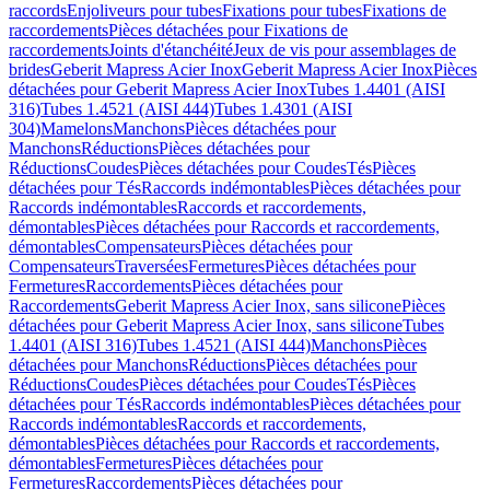
raccords
Enjoliveurs pour tubes
Fixations pour tubes
Fixations de
raccordements
Pièces détachées pour Fixations de
raccordements
Joints d'étanchéité
Jeux de vis pour assemblages de
brides
Geberit Mapress Acier Inox
Geberit Mapress Acier Inox
Pièces
détachées pour Geberit Mapress Acier Inox
Tubes 1.4401 (AISI
316)
Tubes 1.4521 (AISI 444)
Tubes 1.4301 (AISI
304)
Mamelons
Manchons
Pièces détachées pour
Manchons
Réductions
Pièces détachées pour
Réductions
Coudes
Pièces détachées pour Coudes
Tés
Pièces
détachées pour Tés
Raccords indémontables
Pièces détachées pour
Raccords indémontables
Raccords et raccordements,
démontables
Pièces détachées pour Raccords et raccordements,
démontables
Compensateurs
Pièces détachées pour
Compensateurs
Traversées
Fermetures
Pièces détachées pour
Fermetures
Raccordements
Pièces détachées pour
Raccordements
Geberit Mapress Acier Inox, sans silicone
Pièces
détachées pour Geberit Mapress Acier Inox, sans silicone
Tubes
1.4401 (AISI 316)
Tubes 1.4521 (AISI 444)
Manchons
Pièces
détachées pour Manchons
Réductions
Pièces détachées pour
Réductions
Coudes
Pièces détachées pour Coudes
Tés
Pièces
détachées pour Tés
Raccords indémontables
Pièces détachées pour
Raccords indémontables
Raccords et raccordements,
démontables
Pièces détachées pour Raccords et raccordements,
démontables
Fermetures
Pièces détachées pour
Fermetures
Raccordements
Pièces détachées pour