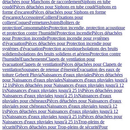
détachées pour Manchons de raccordement
Siphons en tube
coudé
Pièces détachées pour Siphons en tube coudé
Siphons en
forme d'escargot
Pièces détachées pour Siphons en forme
d'escargot
Accessoires
Colliers
Fixations pour
colliers
Coques
Fermetures
Joints
Boîtiers de
protection
Consommables
Protection incendie, protection acoustique
et protection contre l'humidité
Protection incendie
Pièces détachées
pour Protection incendie
Protection incendie pour systèmes
d'évacuation
Pièces détachées pour Protection incendie pour
systèmes d'évacuation
Protection acoustique
Isolations des bruits
solidiens
Isolations des bruits solidiens et aériens
Protection contre
l'humidité
Etanchements
Clapets de ventilation pour
évacuation
Clapets de ventilation
Pièces détachées pour Clapets de
ventilation
Soupapes de retenue d'énergie
Évacuation des eaux de
toiture Geberit Pluvia
Naissances d'eaux pluviales
Pièces détachées
pour Naissances d'eaux pluviales
Naissances d'eaux pluviales jusqu'à
12 l/s
Pièces détachées pour Naissances d'eaux pluviales jusqu'à 12
l/s
Naissances d'eaux pluviales jusqu'à 25 l/s
Pièces détachées pour
Naissances d'eaux pluviales jusqu'à 25 l/s
Naissances d'eaux
pluviales pour chéneaux
Pièces détachées pour Naissances d'eaux
pluviales pour chéneaux
Naissances d'eaux pluviales jusqu'à 12
l/s
Pièces détachées pour Naissances d'eaux pluviales jusqu'à 12
l/s
Naissances d'eaux pluviales jusqu'à 25 l/s
Pièces détachées pour
Naissances d'eaux pluviales jusqu'à 25 l/s
Trop-pleins de
sécurité
Pièces détachées pour Trop-pleins de sécurité
Pour