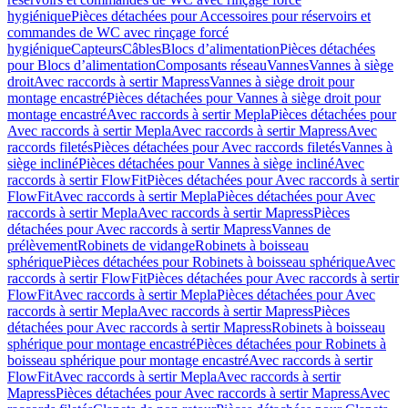
hygiénique
Pièces détachées pour Accessoires pour réservoirs et
commandes de WC avec rinçage forcé
hygiénique
Capteurs
Câbles
Blocs d’alimentation
Pièces détachées
pour Blocs d’alimentation
Composants réseau
Vannes
Vannes à siège
droit
Avec raccords à sertir Mapress
Vannes à siège droit pour
montage encastré
Pièces détachées pour Vannes à siège droit pour
montage encastré
Avec raccords à sertir Mepla
Pièces détachées pour
Avec raccords à sertir Mepla
Avec raccords à sertir Mapress
Avec
raccords filetés
Pièces détachées pour Avec raccords filetés
Vannes à
siège incliné
Pièces détachées pour Vannes à siège incliné
Avec
raccords à sertir FlowFit
Pièces détachées pour Avec raccords à sertir
FlowFit
Avec raccords à sertir Mepla
Pièces détachées pour Avec
raccords à sertir Mepla
Avec raccords à sertir Mapress
Pièces
détachées pour Avec raccords à sertir Mapress
Vannes de
prélèvement
Robinets de vidange
Robinets à boisseau
sphérique
Pièces détachées pour Robinets à boisseau sphérique
Avec
raccords à sertir FlowFit
Pièces détachées pour Avec raccords à sertir
FlowFit
Avec raccords à sertir Mepla
Pièces détachées pour Avec
raccords à sertir Mepla
Avec raccords à sertir Mapress
Pièces
détachées pour Avec raccords à sertir Mapress
Robinets à boisseau
sphérique pour montage encastré
Pièces détachées pour Robinets à
boisseau sphérique pour montage encastré
Avec raccords à sertir
FlowFit
Avec raccords à sertir Mepla
Avec raccords à sertir
Mapress
Pièces détachées pour Avec raccords à sertir Mapress
Avec