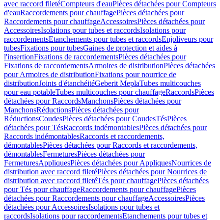
avec raccord fileté
Compteurs d'eau
Pièces détachées pour Compteurs
d'eau
Raccordements pour chauffage
Pièces détachées pour
Raccordements pour chauffage
Accessoires
Pièces détachées pour
Accessoires
Isolations pour tubes et raccords
Isolations pour
raccordements
Etanchements pour tubes et raccords
Enjoliveurs pour
tubes
Fixations pour tubes
Gaines de protection et aides à
l'insertion
Fixations de raccordements
Pièces détachées pour
Fixations de raccordements
Armoires de distribution
Pièces détachées
pour Armoires de distribution
Fixations pour nourrice de
distribution
Joints d'étanchéité
Geberit Mepla
Tubes multicouches
pour eau potable
Tubes multicouches pour chauffage
Raccords
Pièces
détachées pour Raccords
Manchons
Pièces détachées pour
Manchons
Réductions
Pièces détachées pour
Réductions
Coudes
Pièces détachées pour Coudes
Tés
Pièces
détachées pour Tés
Raccords indémontables
Pièces détachées pour
Raccords indémontables
Raccords et raccordements,
démontables
Pièces détachées pour Raccords et raccordements,
démontables
Fermetures
Pièces détachées pour
Fermetures
Appliques
Pièces détachées pour Appliques
Nourrices de
distribution avec raccord fileté
Pièces détachées pour Nourrices de
distribution avec raccord fileté
Tés pour chauffage
Pièces détachées
pour Tés pour chauffage
Raccordements pour chauffage
Pièces
détachées pour Raccordements pour chauffage
Accessoires
Pièces
détachées pour Accessoires
Isolations pour tubes et
raccords
Isolations pour raccordements
Etanchements pour tubes et