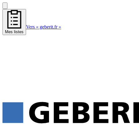
Vers « geberit.fr »
Mes listes