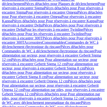
déclenchement
Pièces détachées pour Plaques de déclenchement
Pour
réservoirs à encastrer Sigma
Pièces détachées pour Pour réservoirs à
encastrer Sigma
Pour réservoirs à encastrer Omega
Pièces détachées
pour Pour réservoirs à encastrer Omega
Pour réservoirs à encastrer
Kappa
Pièces détachées pour Pour réservoirs à encastrer Kappa
Pour
réservoirs à encastrer Delta
Pièces détachées pour Pour réservoirs à
encastrer Delta
Pour les réservoirs à encastrer Twinline
Pièces
détachées pour Pour les réservoirs à encastrer Twinline
Pour
réservoirs à encastrer 300T
Pièces détachées pour Pour réservoirs à
encastrer 300T
Accessoires
Consommables
Commandes de WC à
déclenchement électronique du rinçage
Pièces détachées pour
Commandes de WC à déclenchement électronique du rinçage
Pour
alimentation sur secteur, pour réservoirs à encastrer Geberit Sigma
12 cm
Pièces détachées pour Pour alimentation sur secteur, pour
réservoirs à encastrer Geberit Sigma 12 cm
Pour alimentation sur
secteur, pour réservoirs à encastrer Geberit Sigma 8 cm
Pièces
détachées pour Pour alimentation sur secteur, pour réservoirs à
encastrer Geberit Sigma 8 cm
Pour alimentation sur secteur, pour
réservoirs à encastrer Geberit Omega 12 cm
Pièces détachées pour
Pour alimentation sur secteur, pour réservoirs à encastrer Geberit
Omega 12 cm
Pour alimentation par piles, pour réservoirs à encastrer
Geberit Sigma 12 cm
Pièces détachées pour Pour alimentation par
piles, pour réservoirs à encastrer Geberit Sigma 12 cm
Commandes
de WC avec déclenchement pneumatique du rinçage
Pièces
détachées pour Commandes de WC avec déclenchement