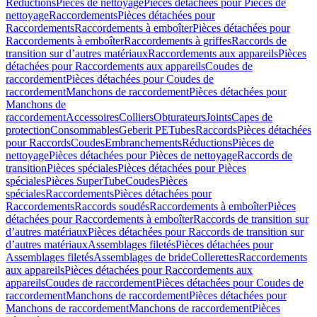
Réductions
Pièces de nettoyage
Pièces détachées pour Pièces de
nettoyage
Raccordements
Pièces détachées pour
Raccordements
Raccordements à emboîter
Pièces détachées pour
Raccordements à emboîter
Raccordements à griffes
Raccords de
transition sur d’autres matériaux
Raccordements aux appareils
Pièces
détachées pour Raccordements aux appareils
Coudes de
raccordement
Pièces détachées pour Coudes de
raccordement
Manchons de raccordement
Pièces détachées pour
Manchons de
raccordement
Accessoires
Colliers
Obturateurs
Joints
Capes de
protection
Consommables
Geberit PE
Tubes
Raccords
Pièces détachées
pour Raccords
Coudes
Embranchements
Réductions
Pièces de
nettoyage
Pièces détachées pour Pièces de nettoyage
Raccords de
transition
Pièces spéciales
Pièces détachées pour Pièces
spéciales
Pièces SuperTube
Coudes
Pièces
spéciales
Raccordements
Pièces détachées pour
Raccordements
Raccords soudés
Raccordements à emboîter
Pièces
détachées pour Raccordements à emboîter
Raccords de transition sur
d’autres matériaux
Pièces détachées pour Raccords de transition sur
d’autres matériaux
Assemblages filetés
Pièces détachées pour
Assemblages filetés
Assemblages de bride
Collerettes
Raccordements
aux appareils
Pièces détachées pour Raccordements aux
appareils
Coudes de raccordement
Pièces détachées pour Coudes de
raccordement
Manchons de raccordement
Pièces détachées pour
Manchons de raccordement
Manchons de raccordement
Pièces