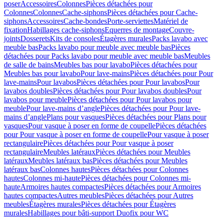
poser
Accessoires
Colonnes
Pièces détachées pour
Colonnes
Colonnes
Cache-siphons
Pièces détachées pour Cache-
siphons
Accessoires
Cache-bondes
Porte-serviettes
Matériel de
fixation
Habillages cache-siphons
Equerres de montage
Couvre-
joints
Dosserets
Kits de consoles
Étagères murales
Packs lavabo avec
meuble bas
Packs lavabo pour meuble avec meuble bas
Pièces
détachées pour Packs lavabo pour meuble avec meuble bas
Meubles
de salle de bains
Meubles bas pour lavabo
Pièces détachées pour
Meubles bas pour lavabo
Pour lave-mains
Pièces détachées pour Pour
lave-mains
Pour lavabos
Pièces détachées pour Pour lavabos
Pour
lavabos doubles
Pièces détachées pour Pour lavabos doubles
Pour
lavabos pour meuble
Pièces détachées pour Pour lavabos pour
meuble
Pour lave-mains d’angle
Pièces détachées pour Pour lave-
mains d’angle
Plans pour vasques
Pièces détachées pour Plans pour
vasques
Pour vasque à poser en forme de coupelle
Pièces détachées
pour Pour vasque à poser en forme de coupelle
Pour vasque à poser
rectangulaire
Pièces détachées pour Pour vasque à poser
rectangulaire
Meubles latéraux
Pièces détachées pour Meubles
latéraux
Meubles latéraux bas
Pièces détachées pour Meubles
latéraux bas
Colonnes hautes
Pièces détachées pour Colonnes
hautes
Colonnes mi-haute
Pièces détachées pour Colonnes mi-
haute
Armoires hautes compactes
Pièces détachées pour Armoires
hautes compactes
Autres meubles
Pièces détachées pour Autres
meubles
Étagères murales
Pièces détachées pour Étagères
murales
Habillages pour bâti-support Duofix pour WC