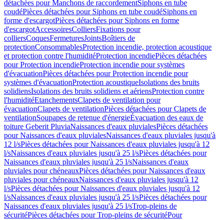
détachées pour Manchons de raccordement
Siphons en tube
coudé
Pièces détachées pour Siphons en tube coudé
Siphons en
forme d'escargot
Pièces détachées pour Siphons en forme
d'escargot
Accessoires
Colliers
Fixations pour
colliers
Coques
Fermetures
Joints
Boîtiers de
protection
Consommables
Protection incendie, protection acoustique
et protection contre l'humidité
Protection incendie
Pièces détachées
pour Protection incendie
Protection incendie pour systèmes
d'évacuation
Pièces détachées pour Protection incendie pour
systèmes d'évacuation
Protection acoustique
Isolations des bruits
solidiens
Isolations des bruits solidiens et aériens
Protection contre
l'humidité
Etanchements
Clapets de ventilation pour
évacuation
Clapets de ventilation
Pièces détachées pour Clapets de
ventilation
Soupapes de retenue d'énergie
Évacuation des eaux de
toiture Geberit Pluvia
Naissances d'eaux pluviales
Pièces détachées
pour Naissances d'eaux pluviales
Naissances d'eaux pluviales jusqu'à
12 l/s
Pièces détachées pour Naissances d'eaux pluviales jusqu'à 12
l/s
Naissances d'eaux pluviales jusqu'à 25 l/s
Pièces détachées pour
Naissances d'eaux pluviales jusqu'à 25 l/s
Naissances d'eaux
pluviales pour chéneaux
Pièces détachées pour Naissances d'eaux
pluviales pour chéneaux
Naissances d'eaux pluviales jusqu'à 12
l/s
Pièces détachées pour Naissances d'eaux pluviales jusqu'à 12
l/s
Naissances d'eaux pluviales jusqu'à 25 l/s
Pièces détachées pour
Naissances d'eaux pluviales jusqu'à 25 l/s
Trop-pleins de
sécurité
Pièces détachées pour Trop-pleins de sécurité
Pour