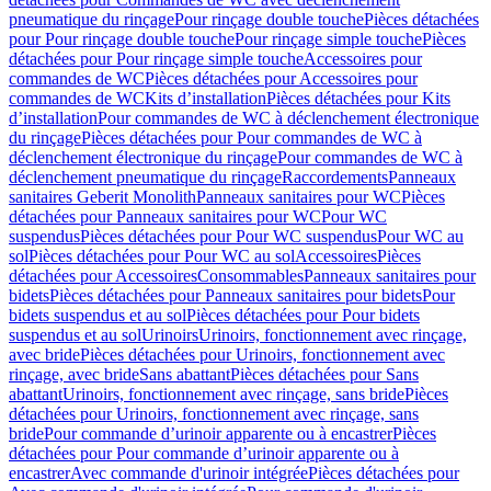
pneumatique du rinçage
Pour rinçage double touche
Pièces détachées
pour Pour rinçage double touche
Pour rinçage simple touche
Pièces
détachées pour Pour rinçage simple touche
Accessoires pour
commandes de WC
Pièces détachées pour Accessoires pour
commandes de WC
Kits d’installation
Pièces détachées pour Kits
d’installation
Pour commandes de WC à déclenchement électronique
du rinçage
Pièces détachées pour Pour commandes de WC à
déclenchement électronique du rinçage
Pour commandes de WC à
déclenchement pneumatique du rinçage
Raccordements
Panneaux
sanitaires Geberit Monolith
Panneaux sanitaires pour WC
Pièces
détachées pour Panneaux sanitaires pour WC
Pour WC
suspendus
Pièces détachées pour Pour WC suspendus
Pour WC au
sol
Pièces détachées pour Pour WC au sol
Accessoires
Pièces
détachées pour Accessoires
Consommables
Panneaux sanitaires pour
bidets
Pièces détachées pour Panneaux sanitaires pour bidets
Pour
bidets suspendus et au sol
Pièces détachées pour Pour bidets
suspendus et au sol
Urinoirs
Urinoirs, fonctionnement avec rinçage,
avec bride
Pièces détachées pour Urinoirs, fonctionnement avec
rinçage, avec bride
Sans abattant
Pièces détachées pour Sans
abattant
Urinoirs, fonctionnement avec rinçage, sans bride
Pièces
détachées pour Urinoirs, fonctionnement avec rinçage, sans
bride
Pour commande d’urinoir apparente ou à encastrer
Pièces
détachées pour Pour commande d’urinoir apparente ou à
encastrer
Avec commande d'urinoir intégrée
Pièces détachées pour