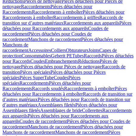
Réductions
Pièces de nettoyage
Pièces détachées pour Pièces de
nettoyage
Raccordements
Pièces détachées pour
Raccordements
Raccordements à emboîter
Pièces détachées pour
Raccordements à emboîter
Raccordements à griffes
Raccords de
transition sur d’autres matériaux
Raccordements aux appareils
Pièces
détachées pour Raccordements aux appareils
Coudes de
raccordement
Pièces détachées pour Coudes de
raccordement
Manchons de raccordement
Pièces détachées pour
Manchons de
raccordement
Accessoires
Colliers
Obturateurs
Joints
Capes de
protection
Consommables
Geberit PE
Tubes
Raccords
Pièces détachées
pour Raccords
Coudes
Embranchements
Réductions
Pièces de
nettoyage
Pièces détachées pour Pièces de nettoyage
Raccords de
transition
Pièces spéciales
Pièces détachées pour Pièces
spéciales
Pièces SuperTube
Coudes
Pièces
spéciales
Raccordements
Pièces détachées pour
Raccordements
Raccords soudés
Raccordements à emboîter
Pièces
détachées pour Raccordements à emboîter
Raccords de transition sur
d’autres matériaux
Pièces détachées pour Raccords de transition sur
d’autres matériaux
Assemblages filetés
Pièces détachées pour
Assemblages filetés
Assemblages de bride
Collerettes
Raccordements
aux appareils
Pièces détachées pour Raccordements aux
appareils
Coudes de raccordement
Pièces détachées pour Coudes de
raccordement
Manchons de raccordement
Pièces détachées pour
Manchons de raccordement
Manchons de raccordement
Pièces