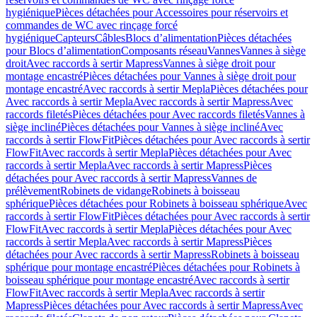
hygiénique
Pièces détachées pour Accessoires pour réservoirs et
commandes de WC avec rinçage forcé
hygiénique
Capteurs
Câbles
Blocs d’alimentation
Pièces détachées
pour Blocs d’alimentation
Composants réseau
Vannes
Vannes à siège
droit
Avec raccords à sertir Mapress
Vannes à siège droit pour
montage encastré
Pièces détachées pour Vannes à siège droit pour
montage encastré
Avec raccords à sertir Mepla
Pièces détachées pour
Avec raccords à sertir Mepla
Avec raccords à sertir Mapress
Avec
raccords filetés
Pièces détachées pour Avec raccords filetés
Vannes à
siège incliné
Pièces détachées pour Vannes à siège incliné
Avec
raccords à sertir FlowFit
Pièces détachées pour Avec raccords à sertir
FlowFit
Avec raccords à sertir Mepla
Pièces détachées pour Avec
raccords à sertir Mepla
Avec raccords à sertir Mapress
Pièces
détachées pour Avec raccords à sertir Mapress
Vannes de
prélèvement
Robinets de vidange
Robinets à boisseau
sphérique
Pièces détachées pour Robinets à boisseau sphérique
Avec
raccords à sertir FlowFit
Pièces détachées pour Avec raccords à sertir
FlowFit
Avec raccords à sertir Mepla
Pièces détachées pour Avec
raccords à sertir Mepla
Avec raccords à sertir Mapress
Pièces
détachées pour Avec raccords à sertir Mapress
Robinets à boisseau
sphérique pour montage encastré
Pièces détachées pour Robinets à
boisseau sphérique pour montage encastré
Avec raccords à sertir
FlowFit
Avec raccords à sertir Mepla
Avec raccords à sertir
Mapress
Pièces détachées pour Avec raccords à sertir Mapress
Avec