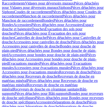
Raccordements
Vidages pour déversoirs muraux
Pièces détachées
pour Vidages pour déversoirs muraux
Siphons
Pièces détachées pour
Siphons
Coudes de raccordement
Pièces détachées pour Coudes de
raccordement
Manchon de raccordement
Pièces détachées pour
Manchon de raccordement
Bondes
Pièces détachées pour
Bondes
Accessoires
Pièces détachées pour Accessoires
Espace
douche et baignoire
Douches
Évacuation des sols pour
douches
Pièces détachées pour Évacuation des sols pour
douches
Canivelles de douche
Pièces détachées pour Canivelles de
douche
Accessoires pour canivelles de douche
Pièces détachées pour
Accessoires pour canivelles de douche
Bondes pour douche de
plain-pied
Pièces détachées pour Bondes pour douche de plain-
pied
Accessoires pour bondes pour douche de plain-pied
Pièces
détachées pour Accessoires pour bondes pour douche de plain-
pied
Evacuations murales
Pièces détachées pour Evacuations
murales
Accessoires pour évacuations murales
Pièces détachées pour
Accessoires pour évacuations murales
Receveurs de douche
Pièces
détachées pour Receveurs de douche
Receveurs de douche en
matériau minéral
Pièces détachées pour Receveurs de douche en
matériau minéral
Receveurs de douche en matériau
minéral
Receveurs de douche en céramique sanitaire
Bâti-
supports
Pièces détachées pour Bâti-supports
Bondes pour receveurs
de douche spécifiques
Pièces détachées pour Bondes pour receveurs
de douche spécifiques
Accessoires
Séparations de douche
Pièces
détachées pour Séparations de douche
Séparations de douche