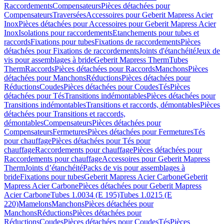
Raccordements
Compensateurs
Pièces détachées pour
Compensateurs
Traversées
Accessoires pour Geberit Mapress Acier
Inox
Pièces détachées pour Accessoires pour Geberit Mapress Acier
Inox
Isolations pour raccordements
Etanchements pour tubes et
raccords
Fixations pour tubes
Fixations de raccordements
Pièces
détachées pour Fixations de raccordements
Joints d'étanchéité
Jeux de
vis pour assemblages à bride
Geberit Mapress Therm
Tubes
Therm
Raccords
Pièces détachées pour Raccords
Manchons
Pièces
détachées pour Manchons
Réductions
Pièces détachées pour
Réductions
Coudes
Pièces détachées pour Coudes
Tés
Pièces
détachées pour Tés
Transitions indémontables
Pièces détachées pour
Transitions indémontables
Transitions et raccords, démontables
Pièces
détachées pour Transitions et raccords,
démontables
Compensateurs
Pièces détachées pour
Compensateurs
Fermetures
Pièces détachées pour Fermetures
Tés
pour chauffage
Pièces détachées pour Tés pour
chauffage
Raccordements pour chauffage
Pièces détachées pour
Raccordements pour chauffage
Accessoires pour Geberit Mapress
Therm
Joints d’étanchéité
Packs de vis pour assemblages à
bride
Fixations pour tubes
Geberit Mapress Acier Carbone
Geberit
Mapress Acier Carbone
Pièces détachées pour Geberit Mapress
Acier Carbone
Tubes 1.0034 (E 195)
Tubes 1.0215 (E
220)
Mamelons
Manchons
Pièces détachées pour
Manchons
Réductions
Pièces détachées pour
Réductions
Coudes
Pièces détachées pour Coudes
Tés
Pièces