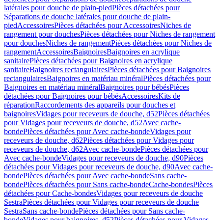
latérales pour douche de plain-pied
Pièces détachées pour
Séparations de douche latérales pour douche de plain-
pied
Accessoires
Pièces détachées pour Accessoires
Niches de
rangement pour douches
Pièces détachées pour Niches de rangement
pour douches
Niches de rangement
Pièces détachées pour Niches de
rangement
Accessoires
Baignoires
Baignoires en acrylique
sanitaire
Pièces détachées pour Baignoires en acrylique
sanitaire
Baignoires rectangulaires
Pièces détachées pour Baignoires
rectangulaires
Baignoires en matériau minéral
Pièces détachées pour
Baignoires en matériau minéral
Baignoires pour bébés
Pièces
détachées pour Baignoires pour bébés
Accessoires
Kits de
réparation
Raccordements des appareils pour douches et
baignoires
Vidages pour receveurs de douche, d52
Pièces détachées
pour Vidages pour receveurs de douche, d52
Avec cache-
bonde
Pièces détachées pour Avec cache-bonde
Vidages pour
receveurs de douche, d62
Pièces détachées pour Vidages pour
receveurs de douche, d62
Avec cache-bonde
Pièces détachées pour
Avec cache-bonde
Vidages pour receveurs de douche, d90
Pièces
détachées pour Vidages pour receveurs de douche, d90
Avec cache-
bonde
Pièces détachées pour Avec cache-bonde
Sans cache-
bonde
Pièces détachées pour Sans cache-bonde
Cache-bondes
Pièces
détachées pour Cache-bondes
Vidages pour receveurs de douche
Sestra
Pièces détachées pour Vidages pour receveurs de douche
Sestra
Sans cache-bonde
Pièces détachées pour Sans cache-
bonde
Vidages pour baignoires, d52
Pièces détachées pour Vidages