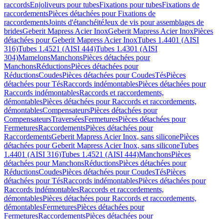
raccords
Enjoliveurs pour tubes
Fixations pour tubes
Fixations de
raccordements
Pièces détachées pour Fixations de
raccordements
Joints d'étanchéité
Jeux de vis pour assemblages de
brides
Geberit Mapress Acier Inox
Geberit Mapress Acier Inox
Pièces
détachées pour Geberit Mapress Acier Inox
Tubes 1.4401 (AISI
316)
Tubes 1.4521 (AISI 444)
Tubes 1.4301 (AISI
304)
Mamelons
Manchons
Pièces détachées pour
Manchons
Réductions
Pièces détachées pour
Réductions
Coudes
Pièces détachées pour Coudes
Tés
Pièces
détachées pour Tés
Raccords indémontables
Pièces détachées pour
Raccords indémontables
Raccords et raccordements,
démontables
Pièces détachées pour Raccords et raccordements,
démontables
Compensateurs
Pièces détachées pour
Compensateurs
Traversées
Fermetures
Pièces détachées pour
Fermetures
Raccordements
Pièces détachées pour
Raccordements
Geberit Mapress Acier Inox, sans silicone
Pièces
détachées pour Geberit Mapress Acier Inox, sans silicone
Tubes
1.4401 (AISI 316)
Tubes 1.4521 (AISI 444)
Manchons
Pièces
détachées pour Manchons
Réductions
Pièces détachées pour
Réductions
Coudes
Pièces détachées pour Coudes
Tés
Pièces
détachées pour Tés
Raccords indémontables
Pièces détachées pour
Raccords indémontables
Raccords et raccordements,
démontables
Pièces détachées pour Raccords et raccordements,
démontables
Fermetures
Pièces détachées pour
Fermetures
Raccordements
Pièces détachées pour