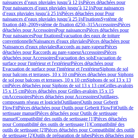
naissances d’eaux pluviales jusqu’à 12 l/s
Pièces détachées pour
Pour naissances d’eaux pluviales jusqu’à 12 l/s
Pour naissances
d’eaux pluviales jusqu’à 25 l/s
Pièces détachées pour Pour
naissances d’eaux pluviales jusqu’à 25 l/s
Fixations
Système de
fixation d40–200
Système de fixation d250–315
Accessoires
Pièces
détachées pour Accessoires
Pour naissances
Pièces détachées pour
Pour naissances
Pour fixations
Évacuation des eaux de toiture
conventionnelle
Naissances d'eaux pluviales
Pièces détachées pour
Naissances d'eaux pluviales
Raccords au pare-vapeur
Pièces
détachées pour Raccords au pare-vapeur
Accessoires
Pièces
détachées pour Accessoires
Évacuation des sols
Evacuation de
surface pour l'intérieur et l'extérieur
Pièces détachées pour
Evacuation de surface pour l'intérieur et l'extérieur
Siphons de sol
pour balcons et terrasses, 10 x 10 cm
Pièces détachées pour Siphons
de sol pour balcons et terrasses, 10 x 10 cm
Siphons de sol 13 x 13
cm
Pièces détachées pour Siphons de sol 13 x 13 cm
Grilles-avaloirs
15 x 15 cm
Pièces détachées pour Grilles-avaloirs 15 x 15
cm
Accessoires
Pièces détachées pour Accessoires
Outillages,
composants réseau et logiciels
Outillages
Outils pour Geberit
FlowFit
Pièces détachées pour Outils pour Geberit FlowFit
Outils de
sertissage manuel
Pièces détachées pour Outils de sertissage
manuel
Compatibilité des outils de sertissage [1]
Pièces détachées
pour Compatibilité des outils de sertissage [1]
Compatibilité des
outils de sertissage [2]
Pièces détachées pour Compatibilité des outils
de sertissage [2]
Outils de préparation de tubes
Pièces détachées pour