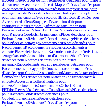
raccords filetés
Clapets de non retour
Pièces détachées pour Clapets
de non retour
Avec raccords à sertir Mapress
Pièces détachées pour
Avec raccords à sertir Mapress
Unités pour compteur d'eau pour
montage encastré
Pièces détachées pour Unités pour compteur d'eau
pour montage encastré
Avec raccords filetés
Pièces détachées pour
Avec raccords filetés
Soupapes d'évacuation d'air pour
chauffage
Purgeurs rapides
Systèmes de canalisation pour
l’évacuation
Geberit Silent-db20
Tubes
Raccords
Pièces détachées
pour Raccords
Coudes
Embranchements
Pièces détachées pour
Embranchements
Réductions
Pièces de nettoyage
Pièces détachées
pour Pièces de nettoyage
Raccordements
Pièces détachées pour
Raccordements
Raccordements à souder
Raccordements à
emboîter
Pièces détachées pour Raccordements à emboîter
Brides de
serrage
Raccords de transition sur d’autres matériaux
Pièces
détachées pour Raccords de transition sur d’autres
matériaux
Raccordements aux appareils
Pièces détachées pour
Raccordements aux appareils
Coudes de raccordement
Pièces
détachées pour Coudes de raccordement
Manchons de raccordement
à emboîter
Pièces détachées pour Manchons de raccordement à
emboîter
Accessoires
Colliers
Fixations pour
colliers
Fermetures
Joints
Consommables
Geberit Silent-
PP
Tubes
Pièces détachées pour Tubes
Raccords
Pièces détachées
pour Raccords
Coudes
Pièces détachées pour
Coudes
Embranchements
Pièces détachées pour
Embranchements
Réductions
Pièces détachées pour