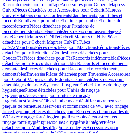
Raccordements pour chauffage
Accessoires pour Geberit Mapress
Cuivre
Pièces détachées pour Accessoires pour Geberit Mapress
Cuivre
Isolations pour raccordements
Etanchements pour tubes et
raccords
Enjoliveurs pour tubes
Fixations pour tubes
Fixations de
raccordements
Pièces détachées pour Fixations de
raccordements
Joints d'étanchéité
Jeux de vis pour assemblages à
bride
Geberit Mapress CuNiFe
Geberit Mapress CuNiFe
Pièces
détachées pour Geberit Mapress CuNiFe
Tubes
2.1972
Manchons
Pièces détachées pour Manchons
Réductions
Pièces
détachées pour Réductions
Coudes
Pièces détachées pour
Coudes
Tés
Pièces détachées pour Tés
Raccords indémontables
Pièces
détachées pour Raccords indémontables
Raccords et raccordements,
démontables
Pièces détachées pour Raccords et raccordements,
démontables
Traversées
Pièces détachées pour Traversées
Accessoires
pour Geberit Mapress CuNiFe
Joints d'étanchéité
Jeux de vis pour
assemblages de brides
Système d’hygiène Geberit
Unités de rinçage
hygiéniques
Pièces détachées pour Unités de rinçage
hygiéniques
Accessoires pour unités de rinçage
hygiéniques
Capteurs
Câbles
Limiteurs de débit
Recouvrements et
plaques de fermeture
Réservoirs et commandes de WC avec rinçage
forcé hygiénique
Pièces détachées pour Réservoirs et commandes de
WC avec rinçage forcé hygiénique
Réservoirs à encastrer avec
rinçage forcé hygiénique
Modules d’hygiène à intégrer
Pièces
détachées pour Modules d’hygiène à intégrer
Accessoires pour
réservoirs et commandes de WC avec rinçage forcé