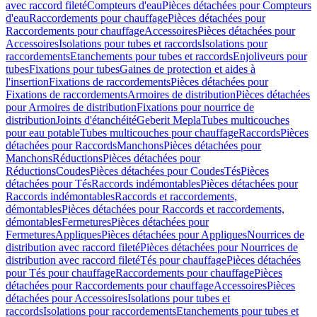
avec raccord fileté
Compteurs d'eau
Pièces détachées pour Compteurs
d'eau
Raccordements pour chauffage
Pièces détachées pour
Raccordements pour chauffage
Accessoires
Pièces détachées pour
Accessoires
Isolations pour tubes et raccords
Isolations pour
raccordements
Etanchements pour tubes et raccords
Enjoliveurs pour
tubes
Fixations pour tubes
Gaines de protection et aides à
l'insertion
Fixations de raccordements
Pièces détachées pour
Fixations de raccordements
Armoires de distribution
Pièces détachées
pour Armoires de distribution
Fixations pour nourrice de
distribution
Joints d'étanchéité
Geberit Mepla
Tubes multicouches
pour eau potable
Tubes multicouches pour chauffage
Raccords
Pièces
détachées pour Raccords
Manchons
Pièces détachées pour
Manchons
Réductions
Pièces détachées pour
Réductions
Coudes
Pièces détachées pour Coudes
Tés
Pièces
détachées pour Tés
Raccords indémontables
Pièces détachées pour
Raccords indémontables
Raccords et raccordements,
démontables
Pièces détachées pour Raccords et raccordements,
démontables
Fermetures
Pièces détachées pour
Fermetures
Appliques
Pièces détachées pour Appliques
Nourrices de
distribution avec raccord fileté
Pièces détachées pour Nourrices de
distribution avec raccord fileté
Tés pour chauffage
Pièces détachées
pour Tés pour chauffage
Raccordements pour chauffage
Pièces
détachées pour Raccordements pour chauffage
Accessoires
Pièces
détachées pour Accessoires
Isolations pour tubes et
raccords
Isolations pour raccordements
Etanchements pour tubes et