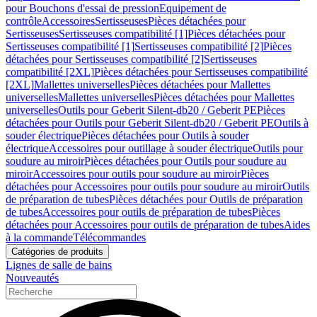
pour Bouchons d'essai de pression
Equipement de
contrôle
Accessoires
Sertisseuses
Pièces détachées pour
Sertisseuses
Sertisseuses compatibilité [1]
Pièces détachées pour
Sertisseuses compatibilité [1]
Sertisseuses compatibilité [2]
Pièces
détachées pour Sertisseuses compatibilité [2]
Sertisseuses
compatibilité [2XL]
Pièces détachées pour Sertisseuses compatibilité
[2XL]
Mallettes universelles
Pièces détachées pour Mallettes
universelles
Mallettes universelles
Pièces détachées pour Mallettes
universelles
Outils pour Geberit Silent-db20 / Geberit PE
Pièces
détachées pour Outils pour Geberit Silent-db20 / Geberit PE
Outils à
souder électrique
Pièces détachées pour Outils à souder
électrique
Accessoires pour outillage à souder électrique
Outils pour
soudure au miroir
Pièces détachées pour Outils pour soudure au
miroir
Accessoires pour outils pour soudure au miroir
Pièces
détachées pour Accessoires pour outils pour soudure au miroir
Outils
de préparation de tubes
Pièces détachées pour Outils de préparation
de tubes
Accessoires pour outils de préparation de tubes
Pièces
détachées pour Accessoires pour outils de préparation de tubes
Aides
à la commande
Télécommandes
Catégories de produits
Lignes de salle de bains
Nouveautés