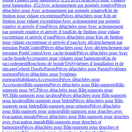
pour baignoires, d52
Avec actionnement par poignée rotative
Pièces
détachées pour Avec actionnement par poignée rotative
Kits de
finition pour vidage excentrique
Pièces détachées pour Kits de
finition pour vidage excentrique
Avec actionnement par poignée
rotative et arrivée d’eau
Pièces détachées pour Avec actionnement
par poignée rotative et arrivée d’eau
Kits de finition pour vidage
excentrique et arrivée d’eau
Pièces détachées pour Kits de finition
pour vidage excentrique et arrivée d’eau
Avec déclenchement par
pression PushControl
Pièces détachées pour Avec déclenchement par
pression PushControl
Avec cache-bonde
Pièces détachées pour Avec
cache-bonde
Accessoires pour vidages pour baignoires
Kits de
raccordement
Bouchons de bonde
Tés
Systèmes d’installation et de
rinçage
Geberit Duofix
Parois
Pièces détachées pour Parois
Systèmes
porteurs
Pièces détachées pour Systèmes
porteurs
Habillages
Accessoires
Pièces détachées pour
Accessoires
Bâti-supports
Pièces détachées pour Bâti-supports
Bâti-
supports pour WC
Pièces détachées pour Bâti-supports pour
WC
Bâti-supports pour lavabos
Pièces détachées pour Bâti-supports
pour lavabos
Bâti-supports pour bidets
Pièces détachées pour Bâti-
supports pour bidets
Bâti-supports pour urinoirs
Pièces détachées
pour Bâti-supports pour urinoirs
Bâti-supports pour douches avec
évacuation murale
Pièces détachées pour Bâti-supports pour douches
avec évacuation murale
Bâti-supports pour douches et
baignoires
Pièces détachées pour Bâti-supports pour douches et