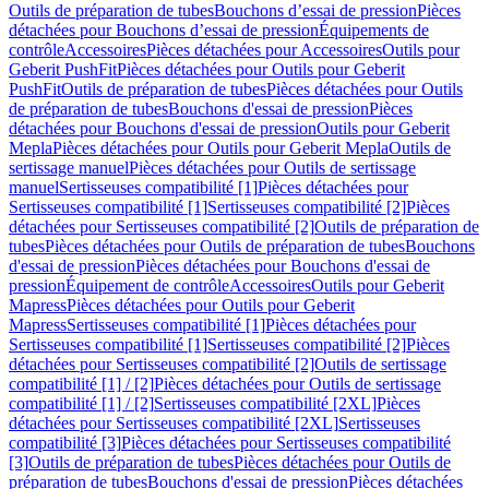
Outils de préparation de tubes
Bouchons d’essai de pression
Pièces
détachées pour Bouchons d’essai de pression
Équipements de
contrôle
Accessoires
Pièces détachées pour Accessoires
Outils pour
Geberit PushFit
Pièces détachées pour Outils pour Geberit
PushFit
Outils de préparation de tubes
Pièces détachées pour Outils
de préparation de tubes
Bouchons d'essai de pression
Pièces
détachées pour Bouchons d'essai de pression
Outils pour Geberit
Mepla
Pièces détachées pour Outils pour Geberit Mepla
Outils de
sertissage manuel
Pièces détachées pour Outils de sertissage
manuel
Sertisseuses compatibilité [1]
Pièces détachées pour
Sertisseuses compatibilité [1]
Sertisseuses compatibilité [2]
Pièces
détachées pour Sertisseuses compatibilité [2]
Outils de préparation de
tubes
Pièces détachées pour Outils de préparation de tubes
Bouchons
d'essai de pression
Pièces détachées pour Bouchons d'essai de
pression
Équipement de contrôle
Accessoires
Outils pour Geberit
Mapress
Pièces détachées pour Outils pour Geberit
Mapress
Sertisseuses compatibilité [1]
Pièces détachées pour
Sertisseuses compatibilité [1]
Sertisseuses compatibilité [2]
Pièces
détachées pour Sertisseuses compatibilité [2]
Outils de sertissage
compatibilité [1] / [2]
Pièces détachées pour Outils de sertissage
compatibilité [1] / [2]
Sertisseuses compatibilité [2XL]
Pièces
détachées pour Sertisseuses compatibilité [2XL]
Sertisseuses
compatibilité [3]
Pièces détachées pour Sertisseuses compatibilité
[3]
Outils de préparation de tubes
Pièces détachées pour Outils de
préparation de tubes
Bouchons d'essai de pression
Pièces détachées