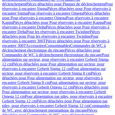
déclenchement
Pièces détachées pour Plaques de déclenchement
Pour
réservoirs à encastrer Sigma
Pièces détachées pour Pour réservoirs à
encastrer Sigma
Pour réservoirs à encastrer Omega
Pièces détachées
pour Pour réservoirs à encastrer Omega
Pour réservoirs à encastrer
Kappa
Pièces détachées pour Pour réservoirs à encastrer Kappa
Pour
réservoirs à encastrer Delta
Pièces détachées pour Pour réservoirs à
encastrer Delta
Pour les réservoirs à encastrer Twinline
Pièces
détachées pour Pour les réservoirs à encastrer Twinline
Pour
réservoirs à encastrer 300T
Pièces détachées pour Pour réservoirs à
encastrer 300T
Accessoires
Consommables
Commandes de WC à
déclenchement électronique du rinçage
Pièces détachées pour
Commandes de WC à déclenchement électronique du rinçage
Pour
alimentation sur secteur, pour réservoirs à encastrer Geberit Sigma
12 cm
Pièces détachées pour Pour alimentation sur secteur, pour
réservoirs à encastrer Geberit Sigma 12 cm
Pour alimentation sur
secteur, pour réservoirs à encastrer Geberit Sigma 8 cm
Pièces
détachées pour Pour alimentation sur secteur, pour réservoirs à
encastrer Geberit Sigma 8 cm
Pour alimentation sur secteur, pour
réservoirs à encastrer Geberit Omega 12 cm
Pièces détachées pour
Pour alimentation sur secteur, pour réservoirs à encastrer Geberit
Omega 12 cm
Pour alimentation par piles, pour réservoirs à encastrer
Geberit Sigma 12 cm
Pièces détachées pour Pour alimentation par
piles, pour réservoirs à encastrer Geberit Sigma 12 cm
Commandes
de WC avec déclenchement pneumatique du rinçage
Pièces
détachées pour Commandes de WC avec déclenchement