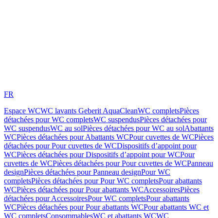
FR
Espace WC
WC lavants Geberit AquaClean
WC complets
Pièces
détachées pour WC complets
WC suspendus
Pièces détachées pour
WC suspendus
WC au sol
Pièces détachées pour WC au sol
Abattants
WC
Pièces détachées pour Abattants WC
Pour cuvettes de WC
Pièces
détachées pour Pour cuvettes de WC
Dispositifs d’appoint pour
WC
Pièces détachées pour Dispositifs d’appoint pour WC
Pour
cuvettes de WC
Pièces détachées pour Pour cuvettes de WC
Panneau
design
Pièces détachées pour Panneau design
Pour WC
complets
Pièces détachées pour Pour WC complets
Pour abattants
WC
Pièces détachées pour Pour abattants WC
Accessoires
Pièces
détachées pour Accessoires
Pour WC complets
Pour abattants
WC
Pièces détachées pour Pour abattants WC
Pour abattants WC et
WC complets
Consommables
WC et abattants WC
WC