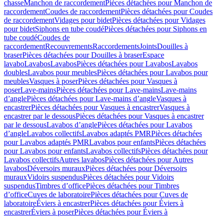
chasse
Manchon de raccordement
Pièces détachées pour Manchon de
raccordement
Coudes de raccordement
Pièces détachées pour Coudes
de raccordement
Vidages pour bidet
Pièces détachées pour Vidages
pour bidet
Siphons en tube coudé
Pièces détachées pour Siphons en
tube coudé
Coudes de
raccordement
Recouvrements
Raccordements
Joints
Douilles à
braser
Pièces détachées pour Douilles à braser
Espace
lavabo
Lavabos
Lavabos
Pièces détachées pour Lavabos
Lavabos
doubles
Lavabos pour meubles
Pièces détachées pour Lavabos pour
meubles
Vasques à poser
Pièces détachées pour Vasques à
poser
Lave-mains
Pièces détachées pour Lave-mains
Lave-mains
d’angle
Pièces détachées pour Lave-mains d’angle
Vasques à
encastrer
Pièces détachées pour Vasques à encastrer
Vasques à
encastrer par le dessous
Pièces détachées pour Vasques à encastrer
par le dessous
Lavabos d’angle
Pièces détachées pour Lavabos
d’angle
Lavabos collectifs
Lavabos adaptés PMR
Pièces détachées
pour Lavabos adaptés PMR
Lavabos pour enfants
Pièces détachées
pour Lavabos pour enfants
Lavabos collectifs
Pièces détachées pour
Lavabos collectifs
Autres lavabos
Pièces détachées pour Autres
lavabos
Déversoirs muraux
Pièces détachées pour Déversoirs
muraux
Vidoirs suspendus
Pièces détachées pour Vidoirs
suspendus
Timbres dʼoffice
Pièces détachées pour Timbres
dʼoffice
Cuves de laboratoire
Pièces détachées pour Cuves de
laboratoire
Éviers à encastrer
Pièces détachées pour Éviers à
encastrer
Éviers à poser
Pièces détachées pour Éviers à