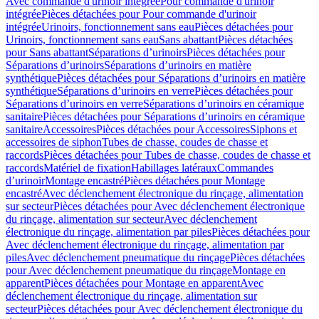
Avec commande d'urinoir intégrée
Pour commande d'urinoir
intégrée
Pièces détachées pour Pour commande d'urinoir
intégrée
Urinoirs, fonctionnement sans eau
Pièces détachées pour
Urinoirs, fonctionnement sans eau
Sans abattant
Pièces détachées
pour Sans abattant
Séparations d’urinoirs
Pièces détachées pour
Séparations d’urinoirs
Séparations d’urinoirs en matière
synthétique
Pièces détachées pour Séparations d’urinoirs en matière
synthétique
Séparations d’urinoirs en verre
Pièces détachées pour
Séparations d’urinoirs en verre
Séparations d’urinoirs en céramique
sanitaire
Pièces détachées pour Séparations d’urinoirs en céramique
sanitaire
Accessoires
Pièces détachées pour Accessoires
Siphons et
accessoires de siphon
Tubes de chasse, coudes de chasse et
raccords
Pièces détachées pour Tubes de chasse, coudes de chasse et
raccords
Matériel de fixation
Habillages latéraux
Commandes
dʼurinoir
Montage encastré
Pièces détachées pour Montage
encastré
Avec déclenchement électronique du rinçage, alimentation
sur secteur
Pièces détachées pour Avec déclenchement électronique
du rinçage, alimentation sur secteur
Avec déclenchement
électronique du rinçage, alimentation par piles
Pièces détachées pour
Avec déclenchement électronique du rinçage, alimentation par
piles
Avec déclenchement pneumatique du rinçage
Pièces détachées
pour Avec déclenchement pneumatique du rinçage
Montage en
apparent
Pièces détachées pour Montage en apparent
Avec
déclenchement électronique du rinçage, alimentation sur
secteur
Pièces détachées pour Avec déclenchement électronique du