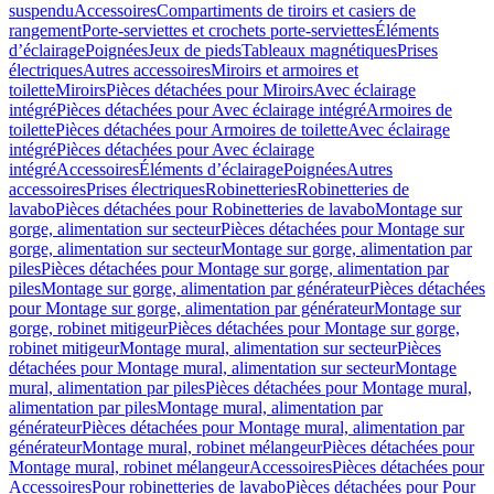
suspendu
Accessoires
Compartiments de tiroirs et casiers de
rangement
Porte-serviettes et crochets porte-serviettes
Éléments
d’éclairage
Poignées
Jeux de pieds
Tableaux magnétiques
Prises
électriques
Autres accessoires
Miroirs et armoires et
toilette
Miroirs
Pièces détachées pour Miroirs
Avec éclairage
intégré
Pièces détachées pour Avec éclairage intégré
Armoires de
toilette
Pièces détachées pour Armoires de toilette
Avec éclairage
intégré
Pièces détachées pour Avec éclairage
intégré
Accessoires
Éléments d’éclairage
Poignées
Autres
accessoires
Prises électriques
Robinetteries
Robinetteries de
lavabo
Pièces détachées pour Robinetteries de lavabo
Montage sur
gorge, alimentation sur secteur
Pièces détachées pour Montage sur
gorge, alimentation sur secteur
Montage sur gorge, alimentation par
piles
Pièces détachées pour Montage sur gorge, alimentation par
piles
Montage sur gorge, alimentation par générateur
Pièces détachées
pour Montage sur gorge, alimentation par générateur
Montage sur
gorge, robinet mitigeur
Pièces détachées pour Montage sur gorge,
robinet mitigeur
Montage mural, alimentation sur secteur
Pièces
détachées pour Montage mural, alimentation sur secteur
Montage
mural, alimentation par piles
Pièces détachées pour Montage mural,
alimentation par piles
Montage mural, alimentation par
générateur
Pièces détachées pour Montage mural, alimentation par
générateur
Montage mural, robinet mélangeur
Pièces détachées pour
Montage mural, robinet mélangeur
Accessoires
Pièces détachées pour
Accessoires
Pour robinetteries de lavabo
Pièces détachées pour Pour