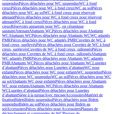
suspendus
Pièces détachées pour WC suspendus
WC à fond
creux
Pièces détachées pour WC à fond creux
WC au sol
Pièces
détachées pour WC au sol
WC à fond creux pour réservoir
attenant
Pièces détachées pour WC à fond creux pour réservoir
attenant
WC à fond creux
Pièces détachées pour WC à fond
creux
Réservoirs apparents pour WC, en céramique
sanitaire
Attenant
Abattants WC
Pièces détachées pour Abattants
WC
Abattants WC
Pièces détachées pour Abattants WC
WC adaptés
PMR
Pièces détachées pour WC adaptés PMR
Cuvettes de WC à
fond creux, surélevés
Pièces détachées pour Cuvettes de WC à fond
creux, surélevés
Cuvettes de WC à fond creux, rallongés
Pièces
détachées pour Cuvettes de WC à fond creux, rallongés
Abattants
WC adaptés PMR
Pièces détachées pour Abattants WC adaptés
PMR
Abattants WC
Pièces détachées pour Abattants WC
Lunettes
d’abattant
Pièces détachées pour Lunettes d’abattant
WC pour
enfants
Pièces détachées pour WC pour enfants
WC suspendus
Pièces
détachées pour WC suspendus
WC au sol
Pièces détachées pour WC
au sol
Abattants WC pour enfants
Pièces détachées pour Abattants
WC pour enfants
Abattants WC
Pièces détachées pour Abattants
WC
Lunettes d’abattant
Pièces détachées pour Lunettes
d’abattant
Siège à la turque
Avec rinçage
Accessoires
Matériel de
fixation
Bidets
Bidets suspendus
Pièces détachées pour Bidets
suspendus
Bidets au sol
Pièces détachées pour Bidets au
sol
Accessoires
Pièces détachées pour Accessoires
Plaques de
déclenchement et commandes de WC
Plaques de