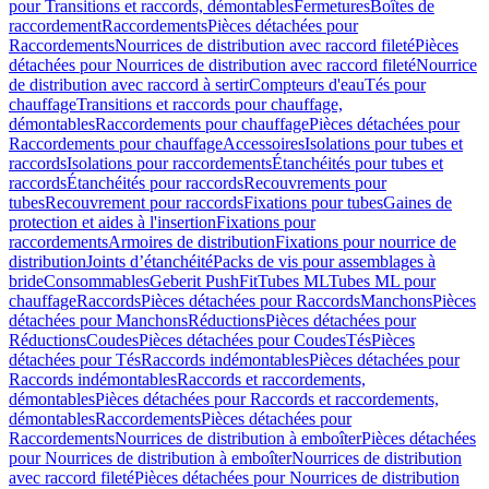
pour Transitions et raccords, démontables
Fermetures
Boîtes de
raccordement
Raccordements
Pièces détachées pour
Raccordements
Nourrices de distribution avec raccord fileté
Pièces
détachées pour Nourrices de distribution avec raccord fileté
Nourrice
de distribution avec raccord à sertir
Compteurs d'eau
Tés pour
chauffage
Transitions et raccords pour chauffage,
démontables
Raccordements pour chauffage
Pièces détachées pour
Raccordements pour chauffage
Accessoires
Isolations pour tubes et
raccords
Isolations pour raccordements
Étanchéités pour tubes et
raccords
Étanchéités pour raccords
Recouvrements pour
tubes
Recouvrement pour raccords
Fixations pour tubes
Gaines de
protection et aides à l'insertion
Fixations pour
raccordements
Armoires de distribution
Fixations pour nourrice de
distribution
Joints d’étanchéité
Packs de vis pour assemblages à
bride
Consommables
Geberit PushFit
Tubes ML
Tubes ML pour
chauffage
Raccords
Pièces détachées pour Raccords
Manchons
Pièces
détachées pour Manchons
Réductions
Pièces détachées pour
Réductions
Coudes
Pièces détachées pour Coudes
Tés
Pièces
détachées pour Tés
Raccords indémontables
Pièces détachées pour
Raccords indémontables
Raccords et raccordements,
démontables
Pièces détachées pour Raccords et raccordements,
démontables
Raccordements
Pièces détachées pour
Raccordements
Nourrices de distribution à emboîter
Pièces détachées
pour Nourrices de distribution à emboîter
Nourrices de distribution
avec raccord fileté
Pièces détachées pour Nourrices de distribution