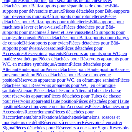
baignoires
Bâti-supports pour séparations de douches
Pièces
détachées pour Bâti-supports pour séparations de douches
Bâti-
supports pour déversoirs muraux
Pièces détachées pour Bâti-supports
pour déversoirs muraux
Bâti-supports pour robinetteries
Pièces
détachées pour Bâti-supports pour robinetteries
Bâti-supports pour
machines à laver et lave-vaisselle
Pièces détachées pour Bâti-
supports pour machines à laver et lave-vaisselle
Bâti-supports pour
charges de console
Pièces détachées pour Bâti-supports pour charges
de console
Bâti-supports pour éviers
Pièces détachées pour Bâti-
supports pour éviers
Accessoires
Pièces détachées pour
Accessoires
Réservoirs apparents
Réservoirs apparents pour WC, en
matière synthétique
Pièces détachées pour Réservoirs apparents pour
WC, en matière synthétique
Attenant
Pièces détachées pour
Attenant
Haute position
Pièces détachées pour Haute position
Basse et
moyenne position
Pièces détachées pour Basse et moyenne
position
Réservoirs apparents pour WC, en céramique sanitaire
Pièces
détachées pour Réservoirs apparents pour WC, en céramique
sanitaire
Attenant
Pièces détachées pour Attenant
Tubes de chasse
pour réservoirs apparents
Pièces détachées pour Tubes de chasse
pour réservoirs apparents
Haute position
Pièces détachées pour Haute
position
Basse et moyenne position
Accessoires
Pièces détachées pour
Accessoires
Raccordements
Pièces détachées pour
Raccordements
Joints
Fixations
Manchettes
Mamelons, rosaces et
modérateurs de débit
Réservoirs à encastrer
Réservoirs à encastrer
Sigma
Pièces détachées pour Réservoirs à encastrer Sigma
Réservoirs