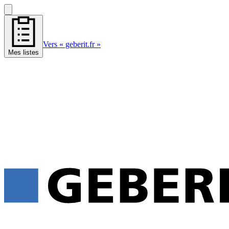
Vers « geberit.fr »
Mes listes