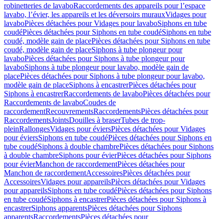
robinetteries de lavabo
Raccordements des appareils pour l’espace
lavabo, l’évier, les appareils et les déversoirs muraux
Vidages pour
lavabo
Pièces détachées pour Vidages pour lavabo
Siphons en tube
coudé
Pièces détachées pour Siphons en tube coudé
Siphons en tube
coudé, modèle gain de place
Pièces détachées pour Siphons en tube
coudé, modèle gain de place
Siphons à tube plongeur pour
lavabo
Pièces détachées pour Siphons à tube plongeur pour
lavabo
Siphons à tube plongeur pour lavabo, modèle gain de
place
Pièces détachées pour Siphons à tube plongeur pour lavabo,
modèle gain de place
Siphons à encastrer
Pièces détachées pour
Siphons à encastrer
Raccordements de lavabo
Pièces détachées pour
Raccordements de lavabo
Coudes de
raccordement
Recouvrements
Raccordements
Pièces détachées pour
Raccordements
Joints
Douilles à braser
Tubes de trop-
plein
Rallonges
Vidages pour éviers
Pièces détachées pour Vidages
pour éviers
Siphons en tube coudé
Pièces détachées pour Siphons en
tube coudé
Siphons à double chambre
Pièces détachées pour Siphons
à double chambre
Siphons pour évier
Pièces détachées pour Siphons
pour évier
Manchon de raccordement
Pièces détachées pour
Manchon de raccordement
Accessoires
Pièces détachées pour
Accessoires
Vidages pour appareils
Pièces détachées pour Vidages
pour appareils
Siphons en tube coudé
Pièces détachées pour Siphons
en tube coudé
Siphons à encastrer
Pièces détachées pour Siphons à
encastrer
Siphons apparents
Pièces détachées pour Siphons
apparents
Raccordements
Pièces détachées pour