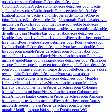
poser
Accessoires
Colonnes
Pièces détachées pour
Colonnes
Colonnes
Cache-siphons
Pièces détachées pour Cache-
siphons
Accessoires
Cache-bondes
Porte-serviettes
Matériel de
fixation
Habillages cache-siphons
Equerres de montage
Couvre-
joints
Dosserets
Kits de consoles
Étagères murales
Packs lavabo avec
meuble bas
Packs lavabo pour meuble avec meuble bas
Pièces
détachées pour Packs lavabo pour meuble avec meuble bas
Meubles
de salle de bains
Meubles bas pour lavabo
Pièces détachées pour
Meubles bas pour lavabo
Pour lave-mains
Pièces détachées pour Pour
lave-mains
Pour lavabos
Pièces détachées pour Pour lavabos
Pour
lavabos doubles
Pièces détachées pour Pour lavabos doubles
Pour
lavabos pour meuble
Pièces détachées pour Pour lavabos pour
meuble
Pour lave-mains d’angle
Pièces détachées pour Pour lave-
mains d’angle
Plans pour vasques
Pièces détachées pour Plans pour
vasques
Pour vasque à poser en forme de coupelle
Pièces détachées
pour Pour vasque à poser en forme de coupelle
Pour vasque à poser
rectangulaire
Pièces détachées pour Pour vasque à poser
rectangulaire
Meubles latéraux
Pièces détachées pour Meubles
latéraux
Meubles latéraux bas
Pièces détachées pour Meubles
latéraux bas
Colonnes hautes
Pièces détachées pour Colonnes
hautes
Colonnes mi-haute
Pièces détachées pour Colonnes mi-
haute
Armoires hautes compactes
Pièces détachées pour Armoires
hautes compactes
Autres meubles
Pièces détachées pour Autres
meubles
Étagères murales
Pièces détachées pour Étagères
murales
Habillages pour bâti-support Duofix pour WC