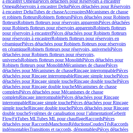
à encastrer Omega
Pièces détachées pour Réservoirs à encastrer
Omega
Réservoirs à encastrer Delta
Pièces détachées pour Réservoirs
à encastrer Delta
Tubes de chasse
Accessoires
Mécanismes de chasse
et robinets flotteurs
Robinets flotteurs
Pièces détachées pour Robinets
flotteurs
Robinets flotteurs pour réservoirs apparents
Pièces détachées
pour Robinets flotteurs pour réservoirs apparents
Robinets flotteurs
pour réservoirs à encastrer
Pièces détachées pour Robinets flotteurs
pour réservoirs à encastrer
Robinets flotteurs pour réservoirs en
céramique
Pièces détachées pour Robinets flotteurs pour réservoirs
en céramique
Robinets flotteurs pour réservoirs, universels
Pièces
détachées pour Robinets flotteurs pour réservoirs,
universels
Robinets flotteurs pour Monolith
Pièces détachées pour
Robinets flotteurs pour Monolith
Mécanismes de chasse
Pièces
détachées pour Mécanismes de chasse
Rinçage interrompable
Pièces
détachées pour Rinçage interrompable
Rinçage simple touche
Pièces
détachées pour Rinçage simple touche
Rinçage double touche
Pièces
détachées pour Rinçage double touche
Mécanismes de chasse
complets
Pièces détachées pour Mécanismes de chasse
complets
Rinçage interrompable
Pièces détachées pour Rinçage
interrompable
Rinçage simple touche
Pièces détachées pour Rinçage
simple touche
Rinçage double touche
Pièces détachées pour Rinçage
double touche
Systèmes de canalisation pour l’alimentation
Geberit
FlowFit
Tubes ML
Tubes ML pour chauffage
Raccords
Pièces
détachées pour Raccords
Manchons
Réductions
Coudes
Tés
Raccords
indémontables
Transitions et raccords, démontables
Pièces détachées