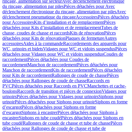
rinçage, alimentation sur secteur
Avec déclenchement électronique
du rinçage, alimentation par piles
Pièces détachées pour Avec
déclenchement électronique du rinçage, alimentation par piles
Avec
déclenchement pneumatique du rinçage
Accessoires
Pièces détachées
pour Accessoires
Kits d’installation et de remplacement
Pièces
détachées pour Kits d’installation et de remplacement
Tubes de
chasse, coudes de chasse et raccords
Kits de rénovation
Pièces
détachées pour Kits de rénovation
Plaques de fermeture
Autres
accessoires
Aides à la commande
Raccordements des appareils pour
WC, urinoirs et bidets
Vidages pour WC et vidoirs suspendus
Pièces
détachées pour Vidages pour WC et vidoirs suspendus
Coudes de
raccordement
Pièces détachées pour Coudes de
raccordement
Manchon de raccordement
Pièces détachées pour
Manchon de raccordement
Kits de raccordement
Pièces détachées
pour Kits de raccordement
Rallonges de coude de chasse
Pièces
détachées pour Rallonges de coude de chasse
Raccords en
PVC
Pièces détachées pour Raccords en PVC
Manchettes et cache-
boulons
Raccords de transition et pièces de connexion
Vidages pour
urinoirs
Pièces détachées pour Vidages pour urinoirs
Siphons pour
urinoir
Pièces détachées pour Siphons pour urinoir
Siphons en forme
d’escargot
Pièces détachées pour Siphons en forme
d’escargot
Siphons à encastrer
Pièces détachées pour Siphons à
encastrer
Siphons en tube coudé
Pièces détachées pour Siphons en
tube coudé
Rallonges de coude de chasse et tube de chasse
Pièces
détachées pour Rallonges de coude de chasse et tube de