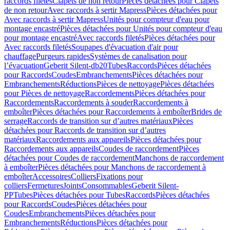
raccords filetés
Clapets de non retour
Pièces détachées pour Clapets
de non retour
Avec raccords à sertir Mapress
Pièces détachées pour
Avec raccords à sertir Mapress
Unités pour compteur d'eau pour
montage encastré
Pièces détachées pour Unités pour compteur d'eau
pour montage encastré
Avec raccords filetés
Pièces détachées pour
Avec raccords filetés
Soupapes d'évacuation d'air pour
chauffage
Purgeurs rapides
Systèmes de canalisation pour
l’évacuation
Geberit Silent-db20
Tubes
Raccords
Pièces détachées
pour Raccords
Coudes
Embranchements
Pièces détachées pour
Embranchements
Réductions
Pièces de nettoyage
Pièces détachées
pour Pièces de nettoyage
Raccordements
Pièces détachées pour
Raccordements
Raccordements à souder
Raccordements à
emboîter
Pièces détachées pour Raccordements à emboîter
Brides de
serrage
Raccords de transition sur d’autres matériaux
Pièces
détachées pour Raccords de transition sur d’autres
matériaux
Raccordements aux appareils
Pièces détachées pour
Raccordements aux appareils
Coudes de raccordement
Pièces
détachées pour Coudes de raccordement
Manchons de raccordement
à emboîter
Pièces détachées pour Manchons de raccordement à
emboîter
Accessoires
Colliers
Fixations pour
colliers
Fermetures
Joints
Consommables
Geberit Silent-
PP
Tubes
Pièces détachées pour Tubes
Raccords
Pièces détachées
pour Raccords
Coudes
Pièces détachées pour
Coudes
Embranchements
Pièces détachées pour
Embranchements
Réductions
Pièces détachées pour