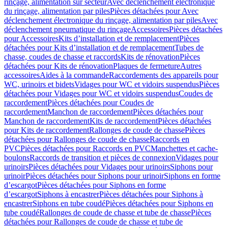
rinçage, alimentation sur secteur
Avec déclenchement électronique
du rinçage, alimentation par piles
Pièces détachées pour Avec
déclenchement électronique du rinçage, alimentation par piles
Avec
déclenchement pneumatique du rinçage
Accessoires
Pièces détachées
pour Accessoires
Kits d’installation et de remplacement
Pièces
détachées pour Kits d’installation et de remplacement
Tubes de
chasse, coudes de chasse et raccords
Kits de rénovation
Pièces
détachées pour Kits de rénovation
Plaques de fermeture
Autres
accessoires
Aides à la commande
Raccordements des appareils pour
WC, urinoirs et bidets
Vidages pour WC et vidoirs suspendus
Pièces
détachées pour Vidages pour WC et vidoirs suspendus
Coudes de
raccordement
Pièces détachées pour Coudes de
raccordement
Manchon de raccordement
Pièces détachées pour
Manchon de raccordement
Kits de raccordement
Pièces détachées
pour Kits de raccordement
Rallonges de coude de chasse
Pièces
détachées pour Rallonges de coude de chasse
Raccords en
PVC
Pièces détachées pour Raccords en PVC
Manchettes et cache-
boulons
Raccords de transition et pièces de connexion
Vidages pour
urinoirs
Pièces détachées pour Vidages pour urinoirs
Siphons pour
urinoir
Pièces détachées pour Siphons pour urinoir
Siphons en forme
d’escargot
Pièces détachées pour Siphons en forme
d’escargot
Siphons à encastrer
Pièces détachées pour Siphons à
encastrer
Siphons en tube coudé
Pièces détachées pour Siphons en
tube coudé
Rallonges de coude de chasse et tube de chasse
Pièces
détachées pour Rallonges de coude de chasse et tube de