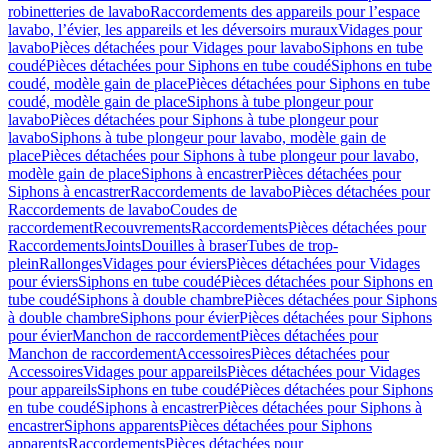
robinetteries de lavabo
Raccordements des appareils pour l’espace
lavabo, l’évier, les appareils et les déversoirs muraux
Vidages pour
lavabo
Pièces détachées pour Vidages pour lavabo
Siphons en tube
coudé
Pièces détachées pour Siphons en tube coudé
Siphons en tube
coudé, modèle gain de place
Pièces détachées pour Siphons en tube
coudé, modèle gain de place
Siphons à tube plongeur pour
lavabo
Pièces détachées pour Siphons à tube plongeur pour
lavabo
Siphons à tube plongeur pour lavabo, modèle gain de
place
Pièces détachées pour Siphons à tube plongeur pour lavabo,
modèle gain de place
Siphons à encastrer
Pièces détachées pour
Siphons à encastrer
Raccordements de lavabo
Pièces détachées pour
Raccordements de lavabo
Coudes de
raccordement
Recouvrements
Raccordements
Pièces détachées pour
Raccordements
Joints
Douilles à braser
Tubes de trop-
plein
Rallonges
Vidages pour éviers
Pièces détachées pour Vidages
pour éviers
Siphons en tube coudé
Pièces détachées pour Siphons en
tube coudé
Siphons à double chambre
Pièces détachées pour Siphons
à double chambre
Siphons pour évier
Pièces détachées pour Siphons
pour évier
Manchon de raccordement
Pièces détachées pour
Manchon de raccordement
Accessoires
Pièces détachées pour
Accessoires
Vidages pour appareils
Pièces détachées pour Vidages
pour appareils
Siphons en tube coudé
Pièces détachées pour Siphons
en tube coudé
Siphons à encastrer
Pièces détachées pour Siphons à
encastrer
Siphons apparents
Pièces détachées pour Siphons
apparents
Raccordements
Pièces détachées pour