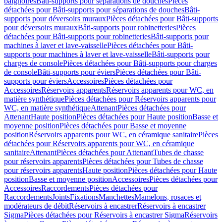
baignoires
Bâti-supports pour séparations de douches
Pièces
détachées pour Bâti-supports pour séparations de douches
Bâti-
supports pour déversoirs muraux
Pièces détachées pour Bâti-supports
pour déversoirs muraux
Bâti-supports pour robinetteries
Pièces
détachées pour Bâti-supports pour robinetteries
Bâti-supports pour
machines à laver et lave-vaisselle
Pièces détachées pour Bâti-
supports pour machines à laver et lave-vaisselle
Bâti-supports pour
charges de console
Pièces détachées pour Bâti-supports pour charges
de console
Bâti-supports pour éviers
Pièces détachées pour Bâti-
supports pour éviers
Accessoires
Pièces détachées pour
Accessoires
Réservoirs apparents
Réservoirs apparents pour WC, en
matière synthétique
Pièces détachées pour Réservoirs apparents pour
WC, en matière synthétique
Attenant
Pièces détachées pour
Attenant
Haute position
Pièces détachées pour Haute position
Basse et
moyenne position
Pièces détachées pour Basse et moyenne
position
Réservoirs apparents pour WC, en céramique sanitaire
Pièces
détachées pour Réservoirs apparents pour WC, en céramique
sanitaire
Attenant
Pièces détachées pour Attenant
Tubes de chasse
pour réservoirs apparents
Pièces détachées pour Tubes de chasse
pour réservoirs apparents
Haute position
Pièces détachées pour Haute
position
Basse et moyenne position
Accessoires
Pièces détachées pour
Accessoires
Raccordements
Pièces détachées pour
Raccordements
Joints
Fixations
Manchettes
Mamelons, rosaces et
modérateurs de débit
Réservoirs à encastrer
Réservoirs à encastrer
Sigma
Pièces détachées pour Réservoirs à encastrer Sigma
Réservoirs