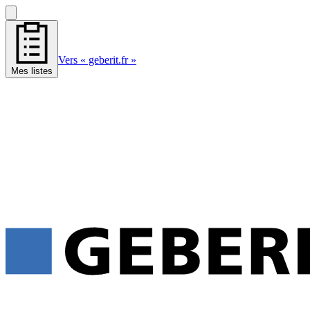
Vers « geberit.fr »
Mes listes