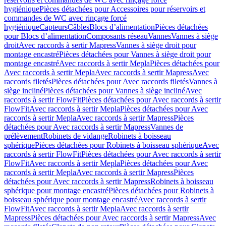
hygiénique
Pièces détachées pour Accessoires pour réservoirs et
commandes de WC avec rinçage forcé
hygiénique
Capteurs
Câbles
Blocs d’alimentation
Pièces détachées
pour Blocs d’alimentation
Composants réseau
Vannes
Vannes à siège
droit
Avec raccords à sertir Mapress
Vannes à siège droit pour
montage encastré
Pièces détachées pour Vannes à siège droit pour
montage encastré
Avec raccords à sertir Mepla
Pièces détachées pour
Avec raccords à sertir Mepla
Avec raccords à sertir Mapress
Avec
raccords filetés
Pièces détachées pour Avec raccords filetés
Vannes à
siège incliné
Pièces détachées pour Vannes à siège incliné
Avec
raccords à sertir FlowFit
Pièces détachées pour Avec raccords à sertir
FlowFit
Avec raccords à sertir Mepla
Pièces détachées pour Avec
raccords à sertir Mepla
Avec raccords à sertir Mapress
Pièces
détachées pour Avec raccords à sertir Mapress
Vannes de
prélèvement
Robinets de vidange
Robinets à boisseau
sphérique
Pièces détachées pour Robinets à boisseau sphérique
Avec
raccords à sertir FlowFit
Pièces détachées pour Avec raccords à sertir
FlowFit
Avec raccords à sertir Mepla
Pièces détachées pour Avec
raccords à sertir Mepla
Avec raccords à sertir Mapress
Pièces
détachées pour Avec raccords à sertir Mapress
Robinets à boisseau
sphérique pour montage encastré
Pièces détachées pour Robinets à
boisseau sphérique pour montage encastré
Avec raccords à sertir
FlowFit
Avec raccords à sertir Mepla
Avec raccords à sertir
Mapress
Pièces détachées pour Avec raccords à sertir Mapress
Avec