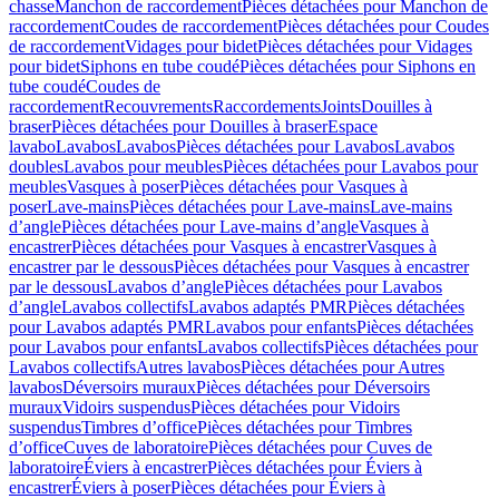
chasse
Manchon de raccordement
Pièces détachées pour Manchon de
raccordement
Coudes de raccordement
Pièces détachées pour Coudes
de raccordement
Vidages pour bidet
Pièces détachées pour Vidages
pour bidet
Siphons en tube coudé
Pièces détachées pour Siphons en
tube coudé
Coudes de
raccordement
Recouvrements
Raccordements
Joints
Douilles à
braser
Pièces détachées pour Douilles à braser
Espace
lavabo
Lavabos
Lavabos
Pièces détachées pour Lavabos
Lavabos
doubles
Lavabos pour meubles
Pièces détachées pour Lavabos pour
meubles
Vasques à poser
Pièces détachées pour Vasques à
poser
Lave-mains
Pièces détachées pour Lave-mains
Lave-mains
d’angle
Pièces détachées pour Lave-mains d’angle
Vasques à
encastrer
Pièces détachées pour Vasques à encastrer
Vasques à
encastrer par le dessous
Pièces détachées pour Vasques à encastrer
par le dessous
Lavabos d’angle
Pièces détachées pour Lavabos
d’angle
Lavabos collectifs
Lavabos adaptés PMR
Pièces détachées
pour Lavabos adaptés PMR
Lavabos pour enfants
Pièces détachées
pour Lavabos pour enfants
Lavabos collectifs
Pièces détachées pour
Lavabos collectifs
Autres lavabos
Pièces détachées pour Autres
lavabos
Déversoirs muraux
Pièces détachées pour Déversoirs
muraux
Vidoirs suspendus
Pièces détachées pour Vidoirs
suspendus
Timbres dʼoffice
Pièces détachées pour Timbres
dʼoffice
Cuves de laboratoire
Pièces détachées pour Cuves de
laboratoire
Éviers à encastrer
Pièces détachées pour Éviers à
encastrer
Éviers à poser
Pièces détachées pour Éviers à