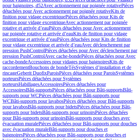
pour baignoires, d52
Avec actionnement par poignée rotative
Pièces
détachées pour Avec actionnement par poignée rotative
Kits de
finition pour vidage excentrique
Pièces détachées pour Kits de
finition pour vidage excentrique
Avec actionnement par poignée
rotative et arrivée d’eau
Pièces détachées pour Avec actionnement
par poignée rotative et arrivée d’eau
Kits de finition pour vidage
excentrique et arrivée d’eau
Pièces détachées pour Kits de finition
pour vidage excentrique et arrivée d’eau
Avec déclenchement par
pression PushControl
Pièces détachées pour Avec déclenchement par
pression PushControl
Avec cache-bonde
Pièces détachées pour Avec
cache-bonde
Accessoires pour vidages pour baignoires
Kits de
raccordement
Bouchons de bonde
Tés
Systèmes d’installation et de
rinçage
Geberit Duofix
Parois
Pièces détachées pour Parois
Systèmes
porteurs
Pièces détachées pour Systèmes
porteurs
Habillages
Accessoires
Pièces détachées pour
Accessoires
Bâti-supports
Pièces détachées pour Bâti-supports
Bâti-
supports pour WC
Pièces détachées pour Bâti-supports pour
WC
Bâti-supports pour lavabos
Pièces détachées pour Bâti-supports
pour lavabos
Bâti-supports pour bidets
Pièces détachées pour Bâti-
supports pour bidets
Bâti-supports pour urinoirs
Pièces détachées
pour Bâti-supports pour urinoirs
Bâti-supports pour douches avec
évacuation murale
Pièces détachées pour Bâti-supports pour douches
avec évacuation murale
Bâti-supports pour douches et
baignoires
Pièces détachées pour Bâti-supports pour douches et