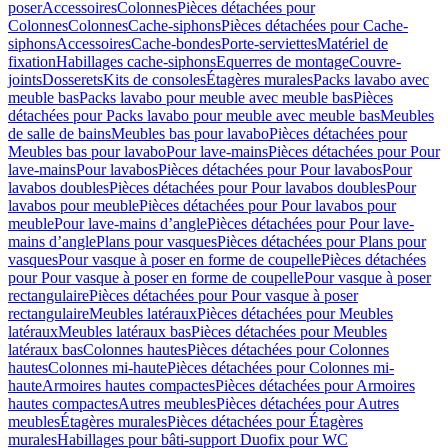
poser
Accessoires
Colonnes
Pièces détachées pour
Colonnes
Colonnes
Cache-siphons
Pièces détachées pour Cache-
siphons
Accessoires
Cache-bondes
Porte-serviettes
Matériel de
fixation
Habillages cache-siphons
Equerres de montage
Couvre-
joints
Dosserets
Kits de consoles
Étagères murales
Packs lavabo avec
meuble bas
Packs lavabo pour meuble avec meuble bas
Pièces
détachées pour Packs lavabo pour meuble avec meuble bas
Meubles
de salle de bains
Meubles bas pour lavabo
Pièces détachées pour
Meubles bas pour lavabo
Pour lave-mains
Pièces détachées pour Pour
lave-mains
Pour lavabos
Pièces détachées pour Pour lavabos
Pour
lavabos doubles
Pièces détachées pour Pour lavabos doubles
Pour
lavabos pour meuble
Pièces détachées pour Pour lavabos pour
meuble
Pour lave-mains d’angle
Pièces détachées pour Pour lave-
mains d’angle
Plans pour vasques
Pièces détachées pour Plans pour
vasques
Pour vasque à poser en forme de coupelle
Pièces détachées
pour Pour vasque à poser en forme de coupelle
Pour vasque à poser
rectangulaire
Pièces détachées pour Pour vasque à poser
rectangulaire
Meubles latéraux
Pièces détachées pour Meubles
latéraux
Meubles latéraux bas
Pièces détachées pour Meubles
latéraux bas
Colonnes hautes
Pièces détachées pour Colonnes
hautes
Colonnes mi-haute
Pièces détachées pour Colonnes mi-
haute
Armoires hautes compactes
Pièces détachées pour Armoires
hautes compactes
Autres meubles
Pièces détachées pour Autres
meubles
Étagères murales
Pièces détachées pour Étagères
murales
Habillages pour bâti-support Duofix pour WC