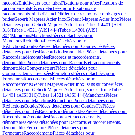
raccords
Enjoliveurs pour tubes
Fixations pour tubes
Fixations de
raccordements
Pièces détachées pour Fixations de
raccordements
Joints d'étanchéité
Jeux de vis pour assemblages de
brides
Geberit Mapress Acier Inox
Geberit Mapress Acier Inox
Pièces
détachées pour Geberit Mapress Acier Inox
Tubes 1.4401 (AISI
316)
Tubes 1.4521 (AISI 444)
Tubes 1.4301 (AISI
304)
Mamelons
Manchons
Pièces détachées pour
Manchons
Réductions
Pièces détachées pour
Réductions
Coudes
Pièces détachées pour Coudes
Tés
Pièces
détachées pour Tés
Raccords indémontables
Pièces détachées pour
Raccords indémontables
Raccords et raccordements,
démontables
Pièces détachées pour Raccords et raccordements,
démontables
Compensateurs
Pièces détachées pour
Compensateurs
Traversées
Fermetures
Pièces détachées pour
Fermetures
Raccordements
Pièces détachées pour
Raccordements
Geberit Mapress Acier Inox, sans silicone
Pièces
détachées pour Geberit Mapress Acier Inox, sans silicone
Tubes
1.4401 (AISI 316)
Tubes 1.4521 (AISI 444)
Manchons
Pièces
détachées pour Manchons
Réductions
Pièces détachées pour
Réductions
Coudes
Pièces détachées pour Coudes
Tés
Pièces
détachées pour Tés
Raccords indémontables
Pièces détachées pour
Raccords indémontables
Raccords et raccordements,
démontables
Pièces détachées pour Raccords et raccordements,
démontables
Fermetures
Pièces détachées pour
Fermetures
Raccordements
Pièces détachées pour