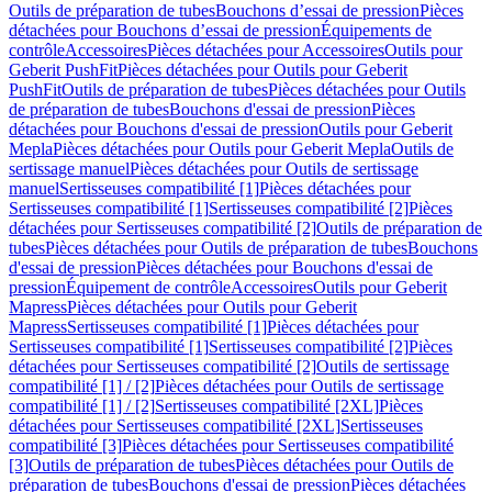
Outils de préparation de tubes
Bouchons d’essai de pression
Pièces
détachées pour Bouchons d’essai de pression
Équipements de
contrôle
Accessoires
Pièces détachées pour Accessoires
Outils pour
Geberit PushFit
Pièces détachées pour Outils pour Geberit
PushFit
Outils de préparation de tubes
Pièces détachées pour Outils
de préparation de tubes
Bouchons d'essai de pression
Pièces
détachées pour Bouchons d'essai de pression
Outils pour Geberit
Mepla
Pièces détachées pour Outils pour Geberit Mepla
Outils de
sertissage manuel
Pièces détachées pour Outils de sertissage
manuel
Sertisseuses compatibilité [1]
Pièces détachées pour
Sertisseuses compatibilité [1]
Sertisseuses compatibilité [2]
Pièces
détachées pour Sertisseuses compatibilité [2]
Outils de préparation de
tubes
Pièces détachées pour Outils de préparation de tubes
Bouchons
d'essai de pression
Pièces détachées pour Bouchons d'essai de
pression
Équipement de contrôle
Accessoires
Outils pour Geberit
Mapress
Pièces détachées pour Outils pour Geberit
Mapress
Sertisseuses compatibilité [1]
Pièces détachées pour
Sertisseuses compatibilité [1]
Sertisseuses compatibilité [2]
Pièces
détachées pour Sertisseuses compatibilité [2]
Outils de sertissage
compatibilité [1] / [2]
Pièces détachées pour Outils de sertissage
compatibilité [1] / [2]
Sertisseuses compatibilité [2XL]
Pièces
détachées pour Sertisseuses compatibilité [2XL]
Sertisseuses
compatibilité [3]
Pièces détachées pour Sertisseuses compatibilité
[3]
Outils de préparation de tubes
Pièces détachées pour Outils de
préparation de tubes
Bouchons d'essai de pression
Pièces détachées