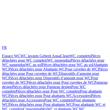
FR
Espace WC
WC lavants Geberit AquaClean
WC complets
Pièces
détachées pour WC complets
WC suspendus
Pièces détachées pour
WC suspendus
WC au sol
Pièces détachées pour WC au sol
Abattants
WC
Pièces détachées pour Abattants WC
Pour cuvettes de WC
Pièces
détachées pour Pour cuvettes de WC
Dispositifs d’appoint pour
WC
Pièces détachées pour Dispositifs d’appoint pour WC
Pour
cuvettes de WC
Pièces détachées pour Pour cuvettes de WC
Panneau
design
Pièces détachées pour Panneau design
Pour WC
complets
Pièces détachées pour Pour WC complets
Pour abattants
WC
Pièces détachées pour Pour abattants WC
Accessoires
Pièces
détachées pour Accessoires
Pour WC complets
Pour abattants
WC
Pièces détachées pour Pour abattants WC
Pour abattants WC et
WC complets
Consommables
WC et abattants WC
WC