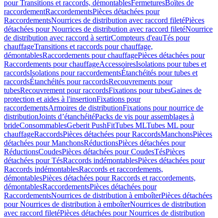
pour Transitions et raccords, démontables
Fermetures
Boîtes de
raccordement
Raccordements
Pièces détachées pour
Raccordements
Nourrices de distribution avec raccord fileté
Pièces
détachées pour Nourrices de distribution avec raccord fileté
Nourrice
de distribution avec raccord à sertir
Compteurs d'eau
Tés pour
chauffage
Transitions et raccords pour chauffage,
démontables
Raccordements pour chauffage
Pièces détachées pour
Raccordements pour chauffage
Accessoires
Isolations pour tubes et
raccords
Isolations pour raccordements
Étanchéités pour tubes et
raccords
Étanchéités pour raccords
Recouvrements pour
tubes
Recouvrement pour raccords
Fixations pour tubes
Gaines de
protection et aides à l'insertion
Fixations pour
raccordements
Armoires de distribution
Fixations pour nourrice de
distribution
Joints d’étanchéité
Packs de vis pour assemblages à
bride
Consommables
Geberit PushFit
Tubes ML
Tubes ML pour
chauffage
Raccords
Pièces détachées pour Raccords
Manchons
Pièces
détachées pour Manchons
Réductions
Pièces détachées pour
Réductions
Coudes
Pièces détachées pour Coudes
Tés
Pièces
détachées pour Tés
Raccords indémontables
Pièces détachées pour
Raccords indémontables
Raccords et raccordements,
démontables
Pièces détachées pour Raccords et raccordements,
démontables
Raccordements
Pièces détachées pour
Raccordements
Nourrices de distribution à emboîter
Pièces détachées
pour Nourrices de distribution à emboîter
Nourrices de distribution
avec raccord fileté
Pièces détachées pour Nourrices de distribution