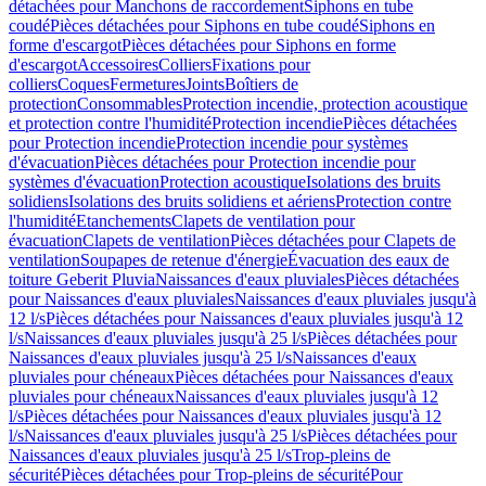
détachées pour Manchons de raccordement
Siphons en tube
coudé
Pièces détachées pour Siphons en tube coudé
Siphons en
forme d'escargot
Pièces détachées pour Siphons en forme
d'escargot
Accessoires
Colliers
Fixations pour
colliers
Coques
Fermetures
Joints
Boîtiers de
protection
Consommables
Protection incendie, protection acoustique
et protection contre l'humidité
Protection incendie
Pièces détachées
pour Protection incendie
Protection incendie pour systèmes
d'évacuation
Pièces détachées pour Protection incendie pour
systèmes d'évacuation
Protection acoustique
Isolations des bruits
solidiens
Isolations des bruits solidiens et aériens
Protection contre
l'humidité
Etanchements
Clapets de ventilation pour
évacuation
Clapets de ventilation
Pièces détachées pour Clapets de
ventilation
Soupapes de retenue d'énergie
Évacuation des eaux de
toiture Geberit Pluvia
Naissances d'eaux pluviales
Pièces détachées
pour Naissances d'eaux pluviales
Naissances d'eaux pluviales jusqu'à
12 l/s
Pièces détachées pour Naissances d'eaux pluviales jusqu'à 12
l/s
Naissances d'eaux pluviales jusqu'à 25 l/s
Pièces détachées pour
Naissances d'eaux pluviales jusqu'à 25 l/s
Naissances d'eaux
pluviales pour chéneaux
Pièces détachées pour Naissances d'eaux
pluviales pour chéneaux
Naissances d'eaux pluviales jusqu'à 12
l/s
Pièces détachées pour Naissances d'eaux pluviales jusqu'à 12
l/s
Naissances d'eaux pluviales jusqu'à 25 l/s
Pièces détachées pour
Naissances d'eaux pluviales jusqu'à 25 l/s
Trop-pleins de
sécurité
Pièces détachées pour Trop-pleins de sécurité
Pour