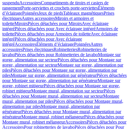
suspendu
Accessoires
Compartiments de tiroirs et casiers de
rangement
Porte-serviettes et crochets porte-serviettes
Éléments
d’éclairage
Poignées
Jeux de pieds
Tableaux magnétiques
Prises
électriques
Autres accessoires
Miroirs et armoires et
toilette
Miroirs
Pièces détachées pour Miroirs
Avec éclairage
intégré
Pièces détachées pour Avec éclairage intégré
Armoires de
toilette
Pièces détachées pour Armoires de toilette
Avec éclairage
intégré
Pièces détachées pour Avec éclairage
intégré
Accessoires
Éléments d’éclairage
Poignées
Autres
accessoires
Prises électriques
Robinetteries
Robinetteries de
lavabo
Pièces détachées pour Robinetteries de lavabo
Montage sur
gorge, alimentation sur secteur
Pièces détachées pour Montage sur
gorge, alimentation sur secteur
Montage sur gorge, alimentation par
piles
Pièces détachées pour Montage sur gorge, alimentation par
piles
Montage sur gorge, alimentation par générateur
Pièces détachées
pour Montage sur gorge, alimentation par générateur
Montage sur
gorge, robinet mitigeur
Pièces détachées pour Montage sur gorge,
robinet mitigeur
Montage mural, alimentation sur secteur
Pièces
détachées pour Montage mural, alimentation sur secteur
Montage
mural, alimentation par piles
Pièces détachées pour Montage mural,
alimentation par piles
Montage mural, alimentation par
générateur
Pièces détachées pour Montage mural, alimentation par
générateur
Montage mural, robinet mélangeur
Pièces détachées pour
Montage mural, robinet mélangeur
Accessoires
Pièces détachées pour
Accessoires
Pour robinetteries de lavabo
Pièces détachées pour Pour