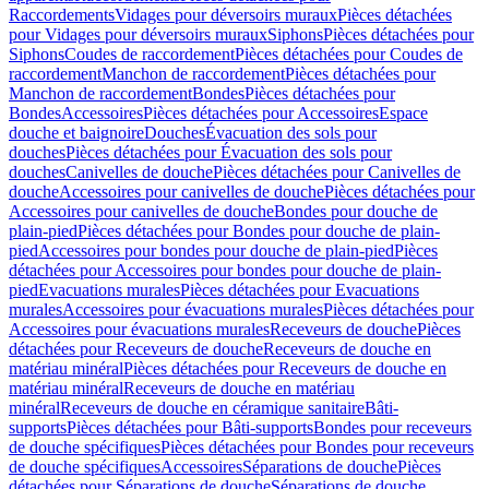
Raccordements
Vidages pour déversoirs muraux
Pièces détachées
pour Vidages pour déversoirs muraux
Siphons
Pièces détachées pour
Siphons
Coudes de raccordement
Pièces détachées pour Coudes de
raccordement
Manchon de raccordement
Pièces détachées pour
Manchon de raccordement
Bondes
Pièces détachées pour
Bondes
Accessoires
Pièces détachées pour Accessoires
Espace
douche et baignoire
Douches
Évacuation des sols pour
douches
Pièces détachées pour Évacuation des sols pour
douches
Canivelles de douche
Pièces détachées pour Canivelles de
douche
Accessoires pour canivelles de douche
Pièces détachées pour
Accessoires pour canivelles de douche
Bondes pour douche de
plain-pied
Pièces détachées pour Bondes pour douche de plain-
pied
Accessoires pour bondes pour douche de plain-pied
Pièces
détachées pour Accessoires pour bondes pour douche de plain-
pied
Evacuations murales
Pièces détachées pour Evacuations
murales
Accessoires pour évacuations murales
Pièces détachées pour
Accessoires pour évacuations murales
Receveurs de douche
Pièces
détachées pour Receveurs de douche
Receveurs de douche en
matériau minéral
Pièces détachées pour Receveurs de douche en
matériau minéral
Receveurs de douche en matériau
minéral
Receveurs de douche en céramique sanitaire
Bâti-
supports
Pièces détachées pour Bâti-supports
Bondes pour receveurs
de douche spécifiques
Pièces détachées pour Bondes pour receveurs
de douche spécifiques
Accessoires
Séparations de douche
Pièces
détachées pour Séparations de douche
Séparations de douche