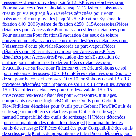
naissances d’eaux pluviales jusqu’à 12 l/s
Pièces détachées pour
Pour naissances d’eaux pluviales jusqu’à 12 l/s
Pour naissances
d’eaux pluviales jusqu’à 25 l/s
Pièces détachées pour Pour
naissances d’eaux pluviales jusqu’à 25 l/s
Fixations
Système de
fixation d40–200
Système de fixation d250–315
Accessoires
Pièces
détachées pour Accessoires
Pour naissances
Pièces détachées pour
Pour naissances
Pour fixations
Évacuation des eaux de toiture
conventionnelle
Naissances d'eaux pluviales
Pièces détachées pour
Naissances d'eaux pluviales
Raccords au pare-vapeur
Pièces
détachées pour Raccords au pare-vapeur
Accessoires
Pièces
détachées pour Accessoires
Évacuation des sols
Evacuation de
surface pour l'intérieur et l'extérieur
Pièces détachées pour
Evacuation de surface pour l'intérieur et l'extérieur
Siphons de sol
pour balcons et terrasses, 10 x 10 cm
Pièces détachées pour Siphons
de sol pour balcons et terrasses, 10 x 10 cm
Siphons de sol 13 x 13
cm
Pièces détachées pour Siphons de sol 13 x 13 cm
Grilles-avaloirs
15 x 15 cm
Pièces détachées pour Grilles-avaloirs 15 x 15
cm
Accessoires
Pièces détachées pour Accessoires
Outillages,
composants réseau et logiciels
Outillages
Outils pour Geberit
FlowFit
Pièces détachées pour Outils pour Geberit FlowFit
Outils de
sertissage manuel
Pièces détachées pour Outils de sertissage
manuel
Compatibilité des outils de sertissage [1]
Pièces détachées
pour Compatibilité des outils de sertissage [1]
Compatibilité des
outils de sertissage [2]
Pièces détachées pour Compatibilité des outils
de sertissage [2]
Outils de préparation de tubes
Pièces détachées pour