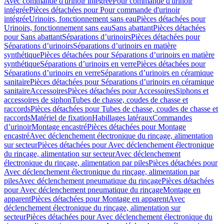
Avec commande d'urinoir intégrée
Pour commande d'urinoir
intégrée
Pièces détachées pour Pour commande d'urinoir
intégrée
Urinoirs, fonctionnement sans eau
Pièces détachées pour
Urinoirs, fonctionnement sans eau
Sans abattant
Pièces détachées
pour Sans abattant
Séparations d’urinoirs
Pièces détachées pour
Séparations d’urinoirs
Séparations d’urinoirs en matière
synthétique
Pièces détachées pour Séparations d’urinoirs en matière
synthétique
Séparations d’urinoirs en verre
Pièces détachées pour
Séparations d’urinoirs en verre
Séparations d’urinoirs en céramique
sanitaire
Pièces détachées pour Séparations d’urinoirs en céramique
sanitaire
Accessoires
Pièces détachées pour Accessoires
Siphons et
accessoires de siphon
Tubes de chasse, coudes de chasse et
raccords
Pièces détachées pour Tubes de chasse, coudes de chasse et
raccords
Matériel de fixation
Habillages latéraux
Commandes
dʼurinoir
Montage encastré
Pièces détachées pour Montage
encastré
Avec déclenchement électronique du rinçage, alimentation
sur secteur
Pièces détachées pour Avec déclenchement électronique
du rinçage, alimentation sur secteur
Avec déclenchement
électronique du rinçage, alimentation par piles
Pièces détachées pour
Avec déclenchement électronique du rinçage, alimentation par
piles
Avec déclenchement pneumatique du rinçage
Pièces détachées
pour Avec déclenchement pneumatique du rinçage
Montage en
apparent
Pièces détachées pour Montage en apparent
Avec
déclenchement électronique du rinçage, alimentation sur
secteur
Pièces détachées pour Avec déclenchement électronique du