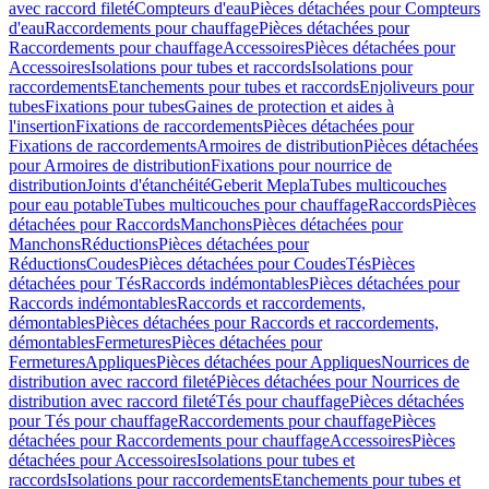
avec raccord fileté
Compteurs d'eau
Pièces détachées pour Compteurs
d'eau
Raccordements pour chauffage
Pièces détachées pour
Raccordements pour chauffage
Accessoires
Pièces détachées pour
Accessoires
Isolations pour tubes et raccords
Isolations pour
raccordements
Etanchements pour tubes et raccords
Enjoliveurs pour
tubes
Fixations pour tubes
Gaines de protection et aides à
l'insertion
Fixations de raccordements
Pièces détachées pour
Fixations de raccordements
Armoires de distribution
Pièces détachées
pour Armoires de distribution
Fixations pour nourrice de
distribution
Joints d'étanchéité
Geberit Mepla
Tubes multicouches
pour eau potable
Tubes multicouches pour chauffage
Raccords
Pièces
détachées pour Raccords
Manchons
Pièces détachées pour
Manchons
Réductions
Pièces détachées pour
Réductions
Coudes
Pièces détachées pour Coudes
Tés
Pièces
détachées pour Tés
Raccords indémontables
Pièces détachées pour
Raccords indémontables
Raccords et raccordements,
démontables
Pièces détachées pour Raccords et raccordements,
démontables
Fermetures
Pièces détachées pour
Fermetures
Appliques
Pièces détachées pour Appliques
Nourrices de
distribution avec raccord fileté
Pièces détachées pour Nourrices de
distribution avec raccord fileté
Tés pour chauffage
Pièces détachées
pour Tés pour chauffage
Raccordements pour chauffage
Pièces
détachées pour Raccordements pour chauffage
Accessoires
Pièces
détachées pour Accessoires
Isolations pour tubes et
raccords
Isolations pour raccordements
Etanchements pour tubes et