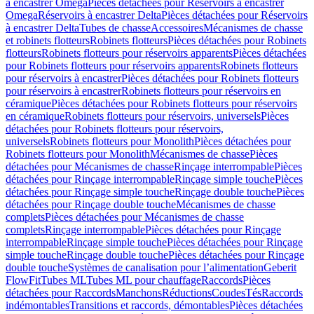
à encastrer Omega
Pièces détachées pour Réservoirs à encastrer
Omega
Réservoirs à encastrer Delta
Pièces détachées pour Réservoirs
à encastrer Delta
Tubes de chasse
Accessoires
Mécanismes de chasse
et robinets flotteurs
Robinets flotteurs
Pièces détachées pour Robinets
flotteurs
Robinets flotteurs pour réservoirs apparents
Pièces détachées
pour Robinets flotteurs pour réservoirs apparents
Robinets flotteurs
pour réservoirs à encastrer
Pièces détachées pour Robinets flotteurs
pour réservoirs à encastrer
Robinets flotteurs pour réservoirs en
céramique
Pièces détachées pour Robinets flotteurs pour réservoirs
en céramique
Robinets flotteurs pour réservoirs, universels
Pièces
détachées pour Robinets flotteurs pour réservoirs,
universels
Robinets flotteurs pour Monolith
Pièces détachées pour
Robinets flotteurs pour Monolith
Mécanismes de chasse
Pièces
détachées pour Mécanismes de chasse
Rinçage interrompable
Pièces
détachées pour Rinçage interrompable
Rinçage simple touche
Pièces
détachées pour Rinçage simple touche
Rinçage double touche
Pièces
détachées pour Rinçage double touche
Mécanismes de chasse
complets
Pièces détachées pour Mécanismes de chasse
complets
Rinçage interrompable
Pièces détachées pour Rinçage
interrompable
Rinçage simple touche
Pièces détachées pour Rinçage
simple touche
Rinçage double touche
Pièces détachées pour Rinçage
double touche
Systèmes de canalisation pour l’alimentation
Geberit
FlowFit
Tubes ML
Tubes ML pour chauffage
Raccords
Pièces
détachées pour Raccords
Manchons
Réductions
Coudes
Tés
Raccords
indémontables
Transitions et raccords, démontables
Pièces détachées