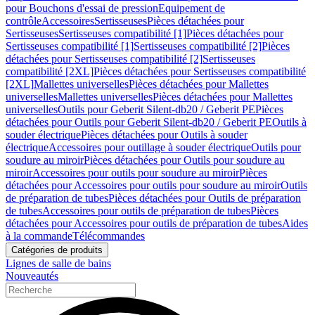
pour Bouchons d'essai de pression
Equipement de
contrôle
Accessoires
Sertisseuses
Pièces détachées pour
Sertisseuses
Sertisseuses compatibilité [1]
Pièces détachées pour
Sertisseuses compatibilité [1]
Sertisseuses compatibilité [2]
Pièces
détachées pour Sertisseuses compatibilité [2]
Sertisseuses
compatibilité [2XL]
Pièces détachées pour Sertisseuses compatibilité
[2XL]
Mallettes universelles
Pièces détachées pour Mallettes
universelles
Mallettes universelles
Pièces détachées pour Mallettes
universelles
Outils pour Geberit Silent-db20 / Geberit PE
Pièces
détachées pour Outils pour Geberit Silent-db20 / Geberit PE
Outils à
souder électrique
Pièces détachées pour Outils à souder
électrique
Accessoires pour outillage à souder électrique
Outils pour
soudure au miroir
Pièces détachées pour Outils pour soudure au
miroir
Accessoires pour outils pour soudure au miroir
Pièces
détachées pour Accessoires pour outils pour soudure au miroir
Outils
de préparation de tubes
Pièces détachées pour Outils de préparation
de tubes
Accessoires pour outils de préparation de tubes
Pièces
détachées pour Accessoires pour outils de préparation de tubes
Aides
à la commande
Télécommandes
Catégories de produits
Lignes de salle de bains
Nouveautés