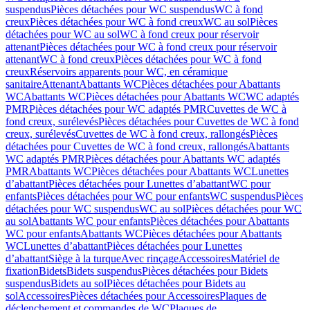
suspendus
Pièces détachées pour WC suspendus
WC à fond
creux
Pièces détachées pour WC à fond creux
WC au sol
Pièces
détachées pour WC au sol
WC à fond creux pour réservoir
attenant
Pièces détachées pour WC à fond creux pour réservoir
attenant
WC à fond creux
Pièces détachées pour WC à fond
creux
Réservoirs apparents pour WC, en céramique
sanitaire
Attenant
Abattants WC
Pièces détachées pour Abattants
WC
Abattants WC
Pièces détachées pour Abattants WC
WC adaptés
PMR
Pièces détachées pour WC adaptés PMR
Cuvettes de WC à
fond creux, surélevés
Pièces détachées pour Cuvettes de WC à fond
creux, surélevés
Cuvettes de WC à fond creux, rallongés
Pièces
détachées pour Cuvettes de WC à fond creux, rallongés
Abattants
WC adaptés PMR
Pièces détachées pour Abattants WC adaptés
PMR
Abattants WC
Pièces détachées pour Abattants WC
Lunettes
d’abattant
Pièces détachées pour Lunettes d’abattant
WC pour
enfants
Pièces détachées pour WC pour enfants
WC suspendus
Pièces
détachées pour WC suspendus
WC au sol
Pièces détachées pour WC
au sol
Abattants WC pour enfants
Pièces détachées pour Abattants
WC pour enfants
Abattants WC
Pièces détachées pour Abattants
WC
Lunettes d’abattant
Pièces détachées pour Lunettes
d’abattant
Siège à la turque
Avec rinçage
Accessoires
Matériel de
fixation
Bidets
Bidets suspendus
Pièces détachées pour Bidets
suspendus
Bidets au sol
Pièces détachées pour Bidets au
sol
Accessoires
Pièces détachées pour Accessoires
Plaques de
déclenchement et commandes de WC
Plaques de