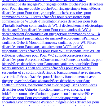
pneumatique du rinçage
Pour rinçage double touche
Pièces détachées
pour Pour rinçage double touche
Pour rinçage simple touche
Pièces
détachées pour Pour rinçage simple touche
Accessoires pour
commandes de WC
Pièces détachées pour Accessoires pour
commandes de WC
Kits d’installation
Pièces détachées pour Kits
d’installation
Pour commandes de WC à déclenchement électronique
du rinçage
Pièces détachées pour Pour commandes de WC à
déclenchement électronique du rinçage
Pour commandes de WC à
déclenchement pneumatique du rinçage
Raccordements
Panneaux
sanitaires Geberit Monolith
Panneaux sanitaires pour WC
Pièces
détachées pour Panneaux sanitaires pour WC
Pour WC
suspendus
Pièces détachées pour Pour WC suspendus
Pour WC au
sol
Pièces détachées pour Pour WC au sol
Accessoires
Pièces
détachées pour Accessoires
Consommables
Panneaux sanitaires pour
bidets
Pièces détachées pour Panneaux sanitaires pour bidets
Pour
bidets suspendus et au sol
Pièces détachées pour Pour bidets
suspendus et au sol
Urinoirs
Urinoirs, fonctionnement avec rinçage,
avec bride
Pièces détachées pour Urinoirs, fonctionnement avec
rinçage, avec bride
Sans abattant
Pièces détachées pour Sans
abattant
Urinoirs, fonctionnement avec rinçage, sans bride
Pièces
détachées pour Urinoirs, fonctionnement avec rinçage, sans
bride
Pour commande d’urinoir apparente ou à encastrer
Pièces
détachées pour Pour commande d’urinoir apparente ou à
encastrer
Avec commande d'urinoir intégrée
Pièces détachées pour