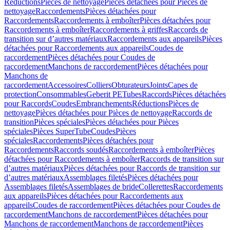
Réductions
Pièces de nettoyage
Pièces détachées pour Pièces de
nettoyage
Raccordements
Pièces détachées pour
Raccordements
Raccordements à emboîter
Pièces détachées pour
Raccordements à emboîter
Raccordements à griffes
Raccords de
transition sur d’autres matériaux
Raccordements aux appareils
Pièces
détachées pour Raccordements aux appareils
Coudes de
raccordement
Pièces détachées pour Coudes de
raccordement
Manchons de raccordement
Pièces détachées pour
Manchons de
raccordement
Accessoires
Colliers
Obturateurs
Joints
Capes de
protection
Consommables
Geberit PE
Tubes
Raccords
Pièces détachées
pour Raccords
Coudes
Embranchements
Réductions
Pièces de
nettoyage
Pièces détachées pour Pièces de nettoyage
Raccords de
transition
Pièces spéciales
Pièces détachées pour Pièces
spéciales
Pièces SuperTube
Coudes
Pièces
spéciales
Raccordements
Pièces détachées pour
Raccordements
Raccords soudés
Raccordements à emboîter
Pièces
détachées pour Raccordements à emboîter
Raccords de transition sur
d’autres matériaux
Pièces détachées pour Raccords de transition sur
d’autres matériaux
Assemblages filetés
Pièces détachées pour
Assemblages filetés
Assemblages de bride
Collerettes
Raccordements
aux appareils
Pièces détachées pour Raccordements aux
appareils
Coudes de raccordement
Pièces détachées pour Coudes de
raccordement
Manchons de raccordement
Pièces détachées pour
Manchons de raccordement
Manchons de raccordement
Pièces