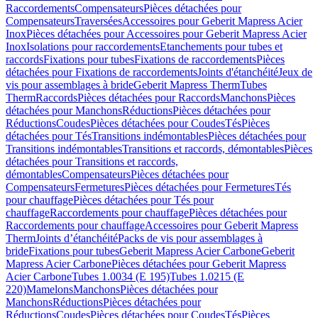
Raccordements
Compensateurs
Pièces détachées pour
Compensateurs
Traversées
Accessoires pour Geberit Mapress Acier
Inox
Pièces détachées pour Accessoires pour Geberit Mapress Acier
Inox
Isolations pour raccordements
Etanchements pour tubes et
raccords
Fixations pour tubes
Fixations de raccordements
Pièces
détachées pour Fixations de raccordements
Joints d'étanchéité
Jeux de
vis pour assemblages à bride
Geberit Mapress Therm
Tubes
Therm
Raccords
Pièces détachées pour Raccords
Manchons
Pièces
détachées pour Manchons
Réductions
Pièces détachées pour
Réductions
Coudes
Pièces détachées pour Coudes
Tés
Pièces
détachées pour Tés
Transitions indémontables
Pièces détachées pour
Transitions indémontables
Transitions et raccords, démontables
Pièces
détachées pour Transitions et raccords,
démontables
Compensateurs
Pièces détachées pour
Compensateurs
Fermetures
Pièces détachées pour Fermetures
Tés
pour chauffage
Pièces détachées pour Tés pour
chauffage
Raccordements pour chauffage
Pièces détachées pour
Raccordements pour chauffage
Accessoires pour Geberit Mapress
Therm
Joints d’étanchéité
Packs de vis pour assemblages à
bride
Fixations pour tubes
Geberit Mapress Acier Carbone
Geberit
Mapress Acier Carbone
Pièces détachées pour Geberit Mapress
Acier Carbone
Tubes 1.0034 (E 195)
Tubes 1.0215 (E
220)
Mamelons
Manchons
Pièces détachées pour
Manchons
Réductions
Pièces détachées pour
Réductions
Coudes
Pièces détachées pour Coudes
Tés
Pièces