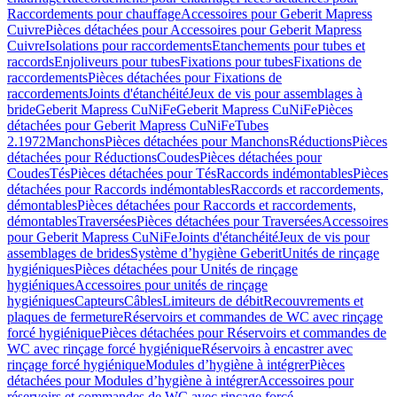
Raccordements pour chauffage
Accessoires pour Geberit Mapress
Cuivre
Pièces détachées pour Accessoires pour Geberit Mapress
Cuivre
Isolations pour raccordements
Etanchements pour tubes et
raccords
Enjoliveurs pour tubes
Fixations pour tubes
Fixations de
raccordements
Pièces détachées pour Fixations de
raccordements
Joints d'étanchéité
Jeux de vis pour assemblages à
bride
Geberit Mapress CuNiFe
Geberit Mapress CuNiFe
Pièces
détachées pour Geberit Mapress CuNiFe
Tubes
2.1972
Manchons
Pièces détachées pour Manchons
Réductions
Pièces
détachées pour Réductions
Coudes
Pièces détachées pour
Coudes
Tés
Pièces détachées pour Tés
Raccords indémontables
Pièces
détachées pour Raccords indémontables
Raccords et raccordements,
démontables
Pièces détachées pour Raccords et raccordements,
démontables
Traversées
Pièces détachées pour Traversées
Accessoires
pour Geberit Mapress CuNiFe
Joints d'étanchéité
Jeux de vis pour
assemblages de brides
Système d’hygiène Geberit
Unités de rinçage
hygiéniques
Pièces détachées pour Unités de rinçage
hygiéniques
Accessoires pour unités de rinçage
hygiéniques
Capteurs
Câbles
Limiteurs de débit
Recouvrements et
plaques de fermeture
Réservoirs et commandes de WC avec rinçage
forcé hygiénique
Pièces détachées pour Réservoirs et commandes de
WC avec rinçage forcé hygiénique
Réservoirs à encastrer avec
rinçage forcé hygiénique
Modules d’hygiène à intégrer
Pièces
détachées pour Modules d’hygiène à intégrer
Accessoires pour
réservoirs et commandes de WC avec rinçage forcé