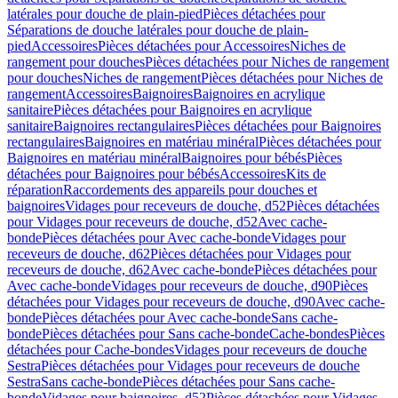
latérales pour douche de plain-pied
Pièces détachées pour
Séparations de douche latérales pour douche de plain-
pied
Accessoires
Pièces détachées pour Accessoires
Niches de
rangement pour douches
Pièces détachées pour Niches de rangement
pour douches
Niches de rangement
Pièces détachées pour Niches de
rangement
Accessoires
Baignoires
Baignoires en acrylique
sanitaire
Pièces détachées pour Baignoires en acrylique
sanitaire
Baignoires rectangulaires
Pièces détachées pour Baignoires
rectangulaires
Baignoires en matériau minéral
Pièces détachées pour
Baignoires en matériau minéral
Baignoires pour bébés
Pièces
détachées pour Baignoires pour bébés
Accessoires
Kits de
réparation
Raccordements des appareils pour douches et
baignoires
Vidages pour receveurs de douche, d52
Pièces détachées
pour Vidages pour receveurs de douche, d52
Avec cache-
bonde
Pièces détachées pour Avec cache-bonde
Vidages pour
receveurs de douche, d62
Pièces détachées pour Vidages pour
receveurs de douche, d62
Avec cache-bonde
Pièces détachées pour
Avec cache-bonde
Vidages pour receveurs de douche, d90
Pièces
détachées pour Vidages pour receveurs de douche, d90
Avec cache-
bonde
Pièces détachées pour Avec cache-bonde
Sans cache-
bonde
Pièces détachées pour Sans cache-bonde
Cache-bondes
Pièces
détachées pour Cache-bondes
Vidages pour receveurs de douche
Sestra
Pièces détachées pour Vidages pour receveurs de douche
Sestra
Sans cache-bonde
Pièces détachées pour Sans cache-
bonde
Vidages pour baignoires, d52
Pièces détachées pour Vidages