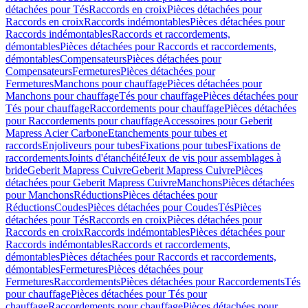
détachées pour Tés
Raccords en croix
Pièces détachées pour
Raccords en croix
Raccords indémontables
Pièces détachées pour
Raccords indémontables
Raccords et raccordements,
démontables
Pièces détachées pour Raccords et raccordements,
démontables
Compensateurs
Pièces détachées pour
Compensateurs
Fermetures
Pièces détachées pour
Fermetures
Manchons pour chauffage
Pièces détachées pour
Manchons pour chauffage
Tés pour chauffage
Pièces détachées pour
Tés pour chauffage
Raccordements pour chauffage
Pièces détachées
pour Raccordements pour chauffage
Accessoires pour Geberit
Mapress Acier Carbone
Etanchements pour tubes et
raccords
Enjoliveurs pour tubes
Fixations pour tubes
Fixations de
raccordements
Joints d'étanchéité
Jeux de vis pour assemblages à
bride
Geberit Mapress Cuivre
Geberit Mapress Cuivre
Pièces
détachées pour Geberit Mapress Cuivre
Manchons
Pièces détachées
pour Manchons
Réductions
Pièces détachées pour
Réductions
Coudes
Pièces détachées pour Coudes
Tés
Pièces
détachées pour Tés
Raccords en croix
Pièces détachées pour
Raccords en croix
Raccords indémontables
Pièces détachées pour
Raccords indémontables
Raccords et raccordements,
démontables
Pièces détachées pour Raccords et raccordements,
démontables
Fermetures
Pièces détachées pour
Fermetures
Raccordements
Pièces détachées pour Raccordements
Tés
pour chauffage
Pièces détachées pour Tés pour
chauffage
Raccordements pour chauffage
Pièces détachées pour