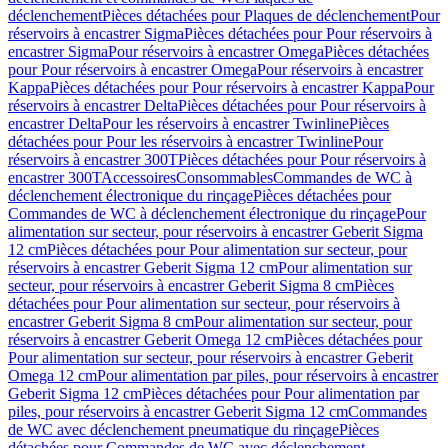
déclenchement
Pièces détachées pour Plaques de déclenchement
Pour
réservoirs à encastrer Sigma
Pièces détachées pour Pour réservoirs à
encastrer Sigma
Pour réservoirs à encastrer Omega
Pièces détachées
pour Pour réservoirs à encastrer Omega
Pour réservoirs à encastrer
Kappa
Pièces détachées pour Pour réservoirs à encastrer Kappa
Pour
réservoirs à encastrer Delta
Pièces détachées pour Pour réservoirs à
encastrer Delta
Pour les réservoirs à encastrer Twinline
Pièces
détachées pour Pour les réservoirs à encastrer Twinline
Pour
réservoirs à encastrer 300T
Pièces détachées pour Pour réservoirs à
encastrer 300T
Accessoires
Consommables
Commandes de WC à
déclenchement électronique du rinçage
Pièces détachées pour
Commandes de WC à déclenchement électronique du rinçage
Pour
alimentation sur secteur, pour réservoirs à encastrer Geberit Sigma
12 cm
Pièces détachées pour Pour alimentation sur secteur, pour
réservoirs à encastrer Geberit Sigma 12 cm
Pour alimentation sur
secteur, pour réservoirs à encastrer Geberit Sigma 8 cm
Pièces
détachées pour Pour alimentation sur secteur, pour réservoirs à
encastrer Geberit Sigma 8 cm
Pour alimentation sur secteur, pour
réservoirs à encastrer Geberit Omega 12 cm
Pièces détachées pour
Pour alimentation sur secteur, pour réservoirs à encastrer Geberit
Omega 12 cm
Pour alimentation par piles, pour réservoirs à encastrer
Geberit Sigma 12 cm
Pièces détachées pour Pour alimentation par
piles, pour réservoirs à encastrer Geberit Sigma 12 cm
Commandes
de WC avec déclenchement pneumatique du rinçage
Pièces
détachées pour Commandes de WC avec déclenchement