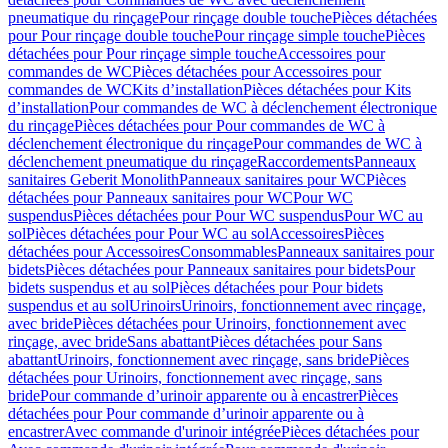
pneumatique du rinçage
Pour rinçage double touche
Pièces détachées
pour Pour rinçage double touche
Pour rinçage simple touche
Pièces
détachées pour Pour rinçage simple touche
Accessoires pour
commandes de WC
Pièces détachées pour Accessoires pour
commandes de WC
Kits d’installation
Pièces détachées pour Kits
d’installation
Pour commandes de WC à déclenchement électronique
du rinçage
Pièces détachées pour Pour commandes de WC à
déclenchement électronique du rinçage
Pour commandes de WC à
déclenchement pneumatique du rinçage
Raccordements
Panneaux
sanitaires Geberit Monolith
Panneaux sanitaires pour WC
Pièces
détachées pour Panneaux sanitaires pour WC
Pour WC
suspendus
Pièces détachées pour Pour WC suspendus
Pour WC au
sol
Pièces détachées pour Pour WC au sol
Accessoires
Pièces
détachées pour Accessoires
Consommables
Panneaux sanitaires pour
bidets
Pièces détachées pour Panneaux sanitaires pour bidets
Pour
bidets suspendus et au sol
Pièces détachées pour Pour bidets
suspendus et au sol
Urinoirs
Urinoirs, fonctionnement avec rinçage,
avec bride
Pièces détachées pour Urinoirs, fonctionnement avec
rinçage, avec bride
Sans abattant
Pièces détachées pour Sans
abattant
Urinoirs, fonctionnement avec rinçage, sans bride
Pièces
détachées pour Urinoirs, fonctionnement avec rinçage, sans
bride
Pour commande d’urinoir apparente ou à encastrer
Pièces
détachées pour Pour commande d’urinoir apparente ou à
encastrer
Avec commande d'urinoir intégrée
Pièces détachées pour