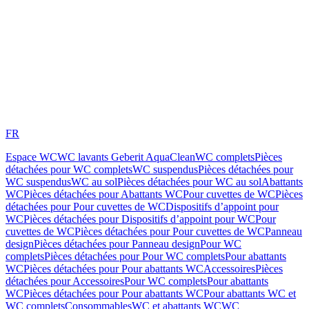
FR
Espace WC
WC lavants Geberit AquaClean
WC complets
Pièces
détachées pour WC complets
WC suspendus
Pièces détachées pour
WC suspendus
WC au sol
Pièces détachées pour WC au sol
Abattants
WC
Pièces détachées pour Abattants WC
Pour cuvettes de WC
Pièces
détachées pour Pour cuvettes de WC
Dispositifs d’appoint pour
WC
Pièces détachées pour Dispositifs d’appoint pour WC
Pour
cuvettes de WC
Pièces détachées pour Pour cuvettes de WC
Panneau
design
Pièces détachées pour Panneau design
Pour WC
complets
Pièces détachées pour Pour WC complets
Pour abattants
WC
Pièces détachées pour Pour abattants WC
Accessoires
Pièces
détachées pour Accessoires
Pour WC complets
Pour abattants
WC
Pièces détachées pour Pour abattants WC
Pour abattants WC et
WC complets
Consommables
WC et abattants WC
WC