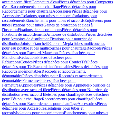
avec raccord fileté
Compteurs d'eau
Pièces détachées pour Compteurs
d'eau
Raccordements pour chauffage
Pièces détachées pour
Raccordements pour chauffage
Accessoires
Pièces détachées pour
Accessoires
Isolations pour tubes et raccords
Isolations pour
raccordements
Etanchements pour tubes et raccords
Enjoliveurs pour
tubes
Fixations pour tubes
Gaines de protection et aides à
l'insertion
Fixations de raccordements
Pièces détachées pour
Fixations de raccordements
Armoires de distribution
Pièces détachées
pour Armoires de distribution
Fixations pour nourrice de
distribution
Joints d'étanchéité
Geberit Mepla
Tubes multicouches
pour eau potable
Tubes multicouches pour chauffage
Raccords
Pièces
détachées pour Raccords
Manchons
Pièces détachées pour
Manchons
Réductions
Pièces détachées pour
Réductions
Coudes
Pièces détachées pour Coudes
Tés
Pièces
détachées pour Tés
Raccords indémontables
Pièces détachées pour
Raccords indémontables
Raccords et raccordements,
démontables
Pièces détachées pour Raccords et raccordements,
démontables
Fermetures
Pièces détachées pour
Fermetures
Appliques
Pièces détachées pour Appliques
Nourrices de
distribution avec raccord fileté
Pièces détachées pour Nourrices de
distribution avec raccord fileté
Tés pour chauffage
Pièces détachées
pour Tés pour chauffage
Raccordements pour chauffage
Pièces
détachées pour Raccordements pour chauffage
Accessoires
Pièces
détachées pour Accessoires
Isolations pour tubes et
raccords
Isolations pour raccordements
Etanchements pour tubes et