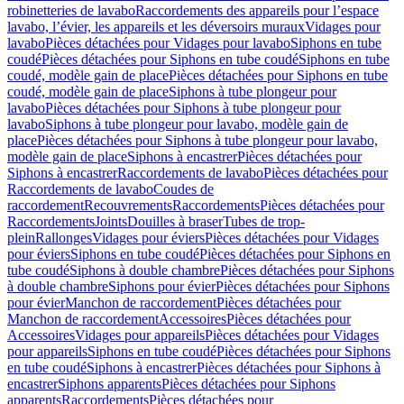
robinetteries de lavabo
Raccordements des appareils pour l’espace
lavabo, l’évier, les appareils et les déversoirs muraux
Vidages pour
lavabo
Pièces détachées pour Vidages pour lavabo
Siphons en tube
coudé
Pièces détachées pour Siphons en tube coudé
Siphons en tube
coudé, modèle gain de place
Pièces détachées pour Siphons en tube
coudé, modèle gain de place
Siphons à tube plongeur pour
lavabo
Pièces détachées pour Siphons à tube plongeur pour
lavabo
Siphons à tube plongeur pour lavabo, modèle gain de
place
Pièces détachées pour Siphons à tube plongeur pour lavabo,
modèle gain de place
Siphons à encastrer
Pièces détachées pour
Siphons à encastrer
Raccordements de lavabo
Pièces détachées pour
Raccordements de lavabo
Coudes de
raccordement
Recouvrements
Raccordements
Pièces détachées pour
Raccordements
Joints
Douilles à braser
Tubes de trop-
plein
Rallonges
Vidages pour éviers
Pièces détachées pour Vidages
pour éviers
Siphons en tube coudé
Pièces détachées pour Siphons en
tube coudé
Siphons à double chambre
Pièces détachées pour Siphons
à double chambre
Siphons pour évier
Pièces détachées pour Siphons
pour évier
Manchon de raccordement
Pièces détachées pour
Manchon de raccordement
Accessoires
Pièces détachées pour
Accessoires
Vidages pour appareils
Pièces détachées pour Vidages
pour appareils
Siphons en tube coudé
Pièces détachées pour Siphons
en tube coudé
Siphons à encastrer
Pièces détachées pour Siphons à
encastrer
Siphons apparents
Pièces détachées pour Siphons
apparents
Raccordements
Pièces détachées pour