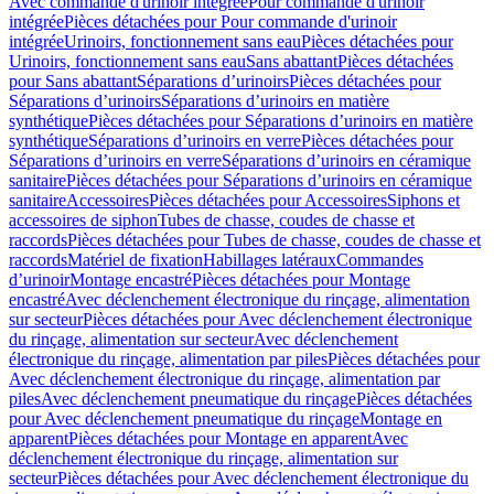
Avec commande d'urinoir intégrée
Pour commande d'urinoir
intégrée
Pièces détachées pour Pour commande d'urinoir
intégrée
Urinoirs, fonctionnement sans eau
Pièces détachées pour
Urinoirs, fonctionnement sans eau
Sans abattant
Pièces détachées
pour Sans abattant
Séparations d’urinoirs
Pièces détachées pour
Séparations d’urinoirs
Séparations d’urinoirs en matière
synthétique
Pièces détachées pour Séparations d’urinoirs en matière
synthétique
Séparations d’urinoirs en verre
Pièces détachées pour
Séparations d’urinoirs en verre
Séparations d’urinoirs en céramique
sanitaire
Pièces détachées pour Séparations d’urinoirs en céramique
sanitaire
Accessoires
Pièces détachées pour Accessoires
Siphons et
accessoires de siphon
Tubes de chasse, coudes de chasse et
raccords
Pièces détachées pour Tubes de chasse, coudes de chasse et
raccords
Matériel de fixation
Habillages latéraux
Commandes
dʼurinoir
Montage encastré
Pièces détachées pour Montage
encastré
Avec déclenchement électronique du rinçage, alimentation
sur secteur
Pièces détachées pour Avec déclenchement électronique
du rinçage, alimentation sur secteur
Avec déclenchement
électronique du rinçage, alimentation par piles
Pièces détachées pour
Avec déclenchement électronique du rinçage, alimentation par
piles
Avec déclenchement pneumatique du rinçage
Pièces détachées
pour Avec déclenchement pneumatique du rinçage
Montage en
apparent
Pièces détachées pour Montage en apparent
Avec
déclenchement électronique du rinçage, alimentation sur
secteur
Pièces détachées pour Avec déclenchement électronique du