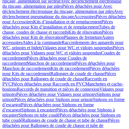
rinçage, alimentation sur secteur
Avec déclenchement électronique
du rinçage, alimentation par piles
Pièces détachées pour Avec
déclenchement électronique du rinçage, alimentation par piles
Avec
déclenchement pneumatique du rinçage
Accessoires
Pièces détachées
pour Accessoires
Kits d’installation et de remplacement
Pièces
détachées pour Kits d’installation et de remplacement
Tubes de
chasse, coudes de chasse et raccords
Kits de rénovation
Pièces
détachées pour Kits de rénovation
Plaques de fermeture
Autres
accessoires
Aides à la commande
Raccordements des appareils pour
WC, urinoirs et bidets
Vidages pour WC et vidoirs suspendus
Pièces
détachées pour Vidages pour WC et vidoirs suspendus
Coudes de
raccordement
Pièces détachées pour Coudes de
raccordement
Manchon de raccordement
Pièces détachées pour
Manchon de raccordement
Kits de raccordement
Pièces détachées
pour Kits de raccordement
Rallonges de coude de chasse
Pièces
détachées pour Rallonges de coude de chasse
Raccords en
PVC
Pièces détachées pour Raccords en PVC
Manchettes et cache-
boulons
Raccords de transition et pièces de connexion
Vidages pour
urinoirs
Pièces détachées pour Vidages pour urinoirs
Siphons pour
urinoir
Pièces détachées pour Siphons pour urinoir
Siphons en forme
d’escargot
Pièces détachées pour Siphons en forme
d’escargot
Siphons à encastrer
Pièces détachées pour Siphons à
encastrer
Siphons en tube coudé
Pièces détachées pour Siphons en
tube coudé
Rallonges de coude de chasse et tube de chasse
Pièces
détachées pour Rallonges de coude de chasse et tube de