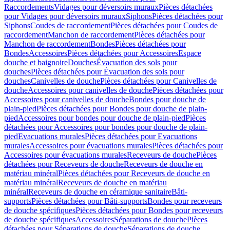
Raccordements
Vidages pour déversoirs muraux
Pièces détachées
pour Vidages pour déversoirs muraux
Siphons
Pièces détachées pour
Siphons
Coudes de raccordement
Pièces détachées pour Coudes de
raccordement
Manchon de raccordement
Pièces détachées pour
Manchon de raccordement
Bondes
Pièces détachées pour
Bondes
Accessoires
Pièces détachées pour Accessoires
Espace
douche et baignoire
Douches
Évacuation des sols pour
douches
Pièces détachées pour Évacuation des sols pour
douches
Canivelles de douche
Pièces détachées pour Canivelles de
douche
Accessoires pour canivelles de douche
Pièces détachées pour
Accessoires pour canivelles de douche
Bondes pour douche de
plain-pied
Pièces détachées pour Bondes pour douche de plain-
pied
Accessoires pour bondes pour douche de plain-pied
Pièces
détachées pour Accessoires pour bondes pour douche de plain-
pied
Evacuations murales
Pièces détachées pour Evacuations
murales
Accessoires pour évacuations murales
Pièces détachées pour
Accessoires pour évacuations murales
Receveurs de douche
Pièces
détachées pour Receveurs de douche
Receveurs de douche en
matériau minéral
Pièces détachées pour Receveurs de douche en
matériau minéral
Receveurs de douche en matériau
minéral
Receveurs de douche en céramique sanitaire
Bâti-
supports
Pièces détachées pour Bâti-supports
Bondes pour receveurs
de douche spécifiques
Pièces détachées pour Bondes pour receveurs
de douche spécifiques
Accessoires
Séparations de douche
Pièces
détachées pour Séparations de douche
Séparations de douche