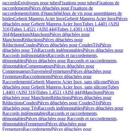
raccords
Enjoliveurs pour tubes
Fixations pour tubes
Fixations de
raccordements
Pièces détachées pour Fixations de
raccordements
Joints d'étanchéité
Jeux de vis pour assemblages de
brides
Geberit Mapress Acier Inox
Geberit Mapress Acier Inox
Pièces
détachées pour Geberit Mapress Acier Inox
Tubes 1.4401 (AISI
316)
Tubes 1.4521 (AISI 444)
Tubes 1.4301 (AISI
304)
Mamelons
Manchons
Pièces détachées pour
Manchons
Réductions
Pièces détachées pour
Réductions
Coudes
Pièces détachées pour Coudes
Tés
Pièces
détachées pour Tés
Raccords indémontables
Pièces détachées pour
Raccords indémontables
Raccords et raccordements,
démontables
Pièces détachées pour Raccords et raccordements,
démontables
Compensateurs
Pièces détachées pour
Compensateurs
Traversées
Fermetures
Pièces détachées pour
Fermetures
Raccordements
Pièces détachées pour
Raccordements
Geberit Mapress Acier Inox, sans silicone
Pièces
détachées pour Geberit Mapress Acier Inox, sans silicone
Tubes
1.4401 (AISI 316)
Tubes 1.4521 (AISI 444)
Manchons
Pièces
détachées pour Manchons
Réductions
Pièces détachées pour
Réductions
Coudes
Pièces détachées pour Coudes
Tés
Pièces
détachées pour Tés
Raccords indémontables
Pièces détachées pour
Raccords indémontables
Raccords et raccordements,
démontables
Pièces détachées pour Raccords et raccordements,
démontables
Fermetures
Pièces détachées pour
Fermetures
Raccordements
Pièces détachées pour