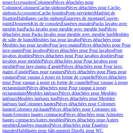
poser
Accessoires
Colonnes
Pièces détachées pour
Colonnes
Colonnes
Cache-siphons
Pièces détachées pour Cache-
siphons
Accessoires
Cache-bondes
Porte-serviettes
Matériel de
fixation
Habillages cache-siphons
Equerres de montage
Couvre-
joints
Dosserets
Kits de consoles
Étagères murales
Packs lavabo avec
meuble bas
Packs lavabo pour meuble avec meuble bas
Pièces
détachées pour Packs lavabo pour meuble avec meuble bas
Meubles
de salle de bains
Meubles bas pour lavabo
Pièces détachées pour
Meubles bas pour lavabo
Pour lave-mains
Pièces détachées pour Pour
lave-mains
Pour lavabos
Pièces détachées pour Pour lavabos
Pour
lavabos doubles
Pièces détachées pour Pour lavabos doubles
Pour
lavabos pour meuble
Pièces détachées pour Pour lavabos pour
meuble
Pour lave-mains d’angle
Pièces détachées pour Pour lave-
mains d’angle
Plans pour vasques
Pièces détachées pour Plans pour
vasques
Pour vasque à poser en forme de coupelle
Pièces détachées
pour Pour vasque à poser en forme de coupelle
Pour vasque à poser
rectangulaire
Pièces détachées pour Pour vasque à poser
rectangulaire
Meubles latéraux
Pièces détachées pour Meubles
latéraux
Meubles latéraux bas
Pièces détachées pour Meubles
latéraux bas
Colonnes hautes
Pièces détachées pour Colonnes
hautes
Colonnes mi-haute
Pièces détachées pour Colonnes mi-
haute
Armoires hautes compactes
Pièces détachées pour Armoires
hautes compactes
Autres meubles
Pièces détachées pour Autres
meubles
Étagères murales
Pièces détachées pour Étagères
murales
Habillages pour bâti-support Duofix pour WC