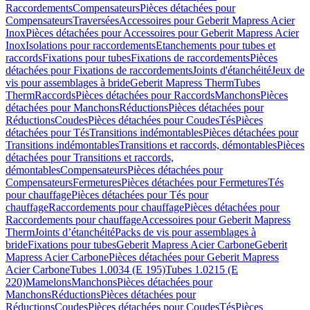
Raccordements
Compensateurs
Pièces détachées pour
Compensateurs
Traversées
Accessoires pour Geberit Mapress Acier
Inox
Pièces détachées pour Accessoires pour Geberit Mapress Acier
Inox
Isolations pour raccordements
Etanchements pour tubes et
raccords
Fixations pour tubes
Fixations de raccordements
Pièces
détachées pour Fixations de raccordements
Joints d'étanchéité
Jeux de
vis pour assemblages à bride
Geberit Mapress Therm
Tubes
Therm
Raccords
Pièces détachées pour Raccords
Manchons
Pièces
détachées pour Manchons
Réductions
Pièces détachées pour
Réductions
Coudes
Pièces détachées pour Coudes
Tés
Pièces
détachées pour Tés
Transitions indémontables
Pièces détachées pour
Transitions indémontables
Transitions et raccords, démontables
Pièces
détachées pour Transitions et raccords,
démontables
Compensateurs
Pièces détachées pour
Compensateurs
Fermetures
Pièces détachées pour Fermetures
Tés
pour chauffage
Pièces détachées pour Tés pour
chauffage
Raccordements pour chauffage
Pièces détachées pour
Raccordements pour chauffage
Accessoires pour Geberit Mapress
Therm
Joints d’étanchéité
Packs de vis pour assemblages à
bride
Fixations pour tubes
Geberit Mapress Acier Carbone
Geberit
Mapress Acier Carbone
Pièces détachées pour Geberit Mapress
Acier Carbone
Tubes 1.0034 (E 195)
Tubes 1.0215 (E
220)
Mamelons
Manchons
Pièces détachées pour
Manchons
Réductions
Pièces détachées pour
Réductions
Coudes
Pièces détachées pour Coudes
Tés
Pièces