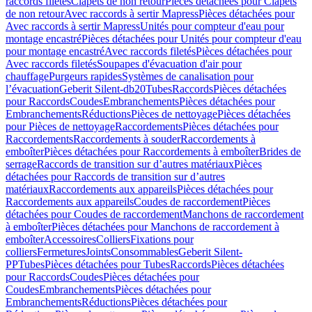
raccords filetés
Clapets de non retour
Pièces détachées pour Clapets
de non retour
Avec raccords à sertir Mapress
Pièces détachées pour
Avec raccords à sertir Mapress
Unités pour compteur d'eau pour
montage encastré
Pièces détachées pour Unités pour compteur d'eau
pour montage encastré
Avec raccords filetés
Pièces détachées pour
Avec raccords filetés
Soupapes d'évacuation d'air pour
chauffage
Purgeurs rapides
Systèmes de canalisation pour
l’évacuation
Geberit Silent-db20
Tubes
Raccords
Pièces détachées
pour Raccords
Coudes
Embranchements
Pièces détachées pour
Embranchements
Réductions
Pièces de nettoyage
Pièces détachées
pour Pièces de nettoyage
Raccordements
Pièces détachées pour
Raccordements
Raccordements à souder
Raccordements à
emboîter
Pièces détachées pour Raccordements à emboîter
Brides de
serrage
Raccords de transition sur d’autres matériaux
Pièces
détachées pour Raccords de transition sur d’autres
matériaux
Raccordements aux appareils
Pièces détachées pour
Raccordements aux appareils
Coudes de raccordement
Pièces
détachées pour Coudes de raccordement
Manchons de raccordement
à emboîter
Pièces détachées pour Manchons de raccordement à
emboîter
Accessoires
Colliers
Fixations pour
colliers
Fermetures
Joints
Consommables
Geberit Silent-
PP
Tubes
Pièces détachées pour Tubes
Raccords
Pièces détachées
pour Raccords
Coudes
Pièces détachées pour
Coudes
Embranchements
Pièces détachées pour
Embranchements
Réductions
Pièces détachées pour