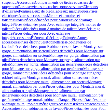
suspendu
Accessoires
Compartiments de tiroirs et casiers de
rangement
Porte-serviettes et crochets porte-serviettes
Éléments
d’éclairage
Poignées
Jeux de pieds
Tableaux magnétiques
Prises
électriques
Autres accessoires
Miroirs et armoires et
toilette
Miroirs
Pièces détachées pour Miroirs
Avec éclairage
intégré
Pièces détachées pour Avec éclairage intégré
Armoires de
toilette
Pièces détachées pour Armoires de toilette
Avec éclairage
intégré
Pièces détachées pour Avec éclairage
intégré
Accessoires
Éléments d’éclairage
Poignées
Autres
accessoires
Prises électriques
Robinetteries
Robinetteries de
lavabo
Pièces détachées pour Robinetteries de lavabo
Montage sur
gorge, alimentation sur secteur
Pièces détachées pour Montage sur
gorge, alimentation sur secteur
Montage sur gorge, alimentation par
piles
Pièces détachées pour Montage sur gorge, alimentation par
piles
Montage sur gorge, alimentation par générateur
Pièces détachées
pour Montage sur gorge, alimentation par générateur
Montage sur
gorge, robinet mitigeur
Pièces détachées pour Montage sur gorge,
robinet mitigeur
Montage mural, alimentation sur secteur
Pièces
détachées pour Montage mural, alimentation sur secteur
Montage
mural, alimentation par piles
Pièces détachées pour Montage mural,
alimentation par piles
Montage mural, alimentation par
générateur
Pièces détachées pour Montage mural, alimentation par
générateur
Montage mural, robinet mélangeur
Pièces détachées pour
Montage mural, robinet mélangeur
Accessoires
Pièces détachées pour
Accessoires
Pour robinetteries de lavabo
Pièces détachées pour Pour