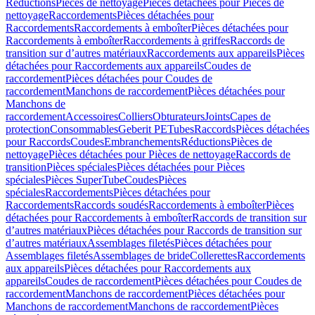
Réductions
Pièces de nettoyage
Pièces détachées pour Pièces de
nettoyage
Raccordements
Pièces détachées pour
Raccordements
Raccordements à emboîter
Pièces détachées pour
Raccordements à emboîter
Raccordements à griffes
Raccords de
transition sur d’autres matériaux
Raccordements aux appareils
Pièces
détachées pour Raccordements aux appareils
Coudes de
raccordement
Pièces détachées pour Coudes de
raccordement
Manchons de raccordement
Pièces détachées pour
Manchons de
raccordement
Accessoires
Colliers
Obturateurs
Joints
Capes de
protection
Consommables
Geberit PE
Tubes
Raccords
Pièces détachées
pour Raccords
Coudes
Embranchements
Réductions
Pièces de
nettoyage
Pièces détachées pour Pièces de nettoyage
Raccords de
transition
Pièces spéciales
Pièces détachées pour Pièces
spéciales
Pièces SuperTube
Coudes
Pièces
spéciales
Raccordements
Pièces détachées pour
Raccordements
Raccords soudés
Raccordements à emboîter
Pièces
détachées pour Raccordements à emboîter
Raccords de transition sur
d’autres matériaux
Pièces détachées pour Raccords de transition sur
d’autres matériaux
Assemblages filetés
Pièces détachées pour
Assemblages filetés
Assemblages de bride
Collerettes
Raccordements
aux appareils
Pièces détachées pour Raccordements aux
appareils
Coudes de raccordement
Pièces détachées pour Coudes de
raccordement
Manchons de raccordement
Pièces détachées pour
Manchons de raccordement
Manchons de raccordement
Pièces