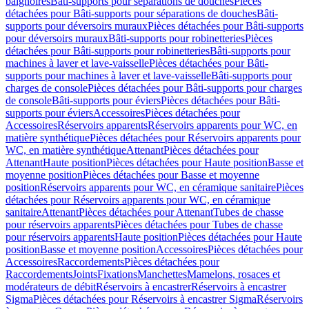
baignoires
Bâti-supports pour séparations de douches
Pièces
détachées pour Bâti-supports pour séparations de douches
Bâti-
supports pour déversoirs muraux
Pièces détachées pour Bâti-supports
pour déversoirs muraux
Bâti-supports pour robinetteries
Pièces
détachées pour Bâti-supports pour robinetteries
Bâti-supports pour
machines à laver et lave-vaisselle
Pièces détachées pour Bâti-
supports pour machines à laver et lave-vaisselle
Bâti-supports pour
charges de console
Pièces détachées pour Bâti-supports pour charges
de console
Bâti-supports pour éviers
Pièces détachées pour Bâti-
supports pour éviers
Accessoires
Pièces détachées pour
Accessoires
Réservoirs apparents
Réservoirs apparents pour WC, en
matière synthétique
Pièces détachées pour Réservoirs apparents pour
WC, en matière synthétique
Attenant
Pièces détachées pour
Attenant
Haute position
Pièces détachées pour Haute position
Basse et
moyenne position
Pièces détachées pour Basse et moyenne
position
Réservoirs apparents pour WC, en céramique sanitaire
Pièces
détachées pour Réservoirs apparents pour WC, en céramique
sanitaire
Attenant
Pièces détachées pour Attenant
Tubes de chasse
pour réservoirs apparents
Pièces détachées pour Tubes de chasse
pour réservoirs apparents
Haute position
Pièces détachées pour Haute
position
Basse et moyenne position
Accessoires
Pièces détachées pour
Accessoires
Raccordements
Pièces détachées pour
Raccordements
Joints
Fixations
Manchettes
Mamelons, rosaces et
modérateurs de débit
Réservoirs à encastrer
Réservoirs à encastrer
Sigma
Pièces détachées pour Réservoirs à encastrer Sigma
Réservoirs