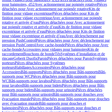
pour baignoires, d52
Avec actionnement par poignée rotative
Pièces
détachées pour Avec actionnement par poignée rotative
Kits de
finition pour vidage excentrique
Pièces détachées pour Kits de
finition pour vidage excentrique
Avec actionnement par poignée
rotative et arrivée d’eau
Pièces détachées pour Avec actionnement
par poignée rotative et arrivée d’eau
Kits de finition pour vidage
excentrique et arrivée d’eau
Pièces détachées pour Kits de finition
pour vidage excentrique et arrivée d’eau
Avec déclenchement par
pression PushControl
Pièces détachées pour Avec déclenchement par
pression PushControl
Avec cache-bonde
Pièces détachées pour Avec
cache-bonde
Accessoires pour vidages pour baignoires
Kits de
raccordement
Bouchons de bonde
Tés
Systèmes d’installation et de
rinçage
Geberit Duofix
Parois
Pièces détachées pour Parois
Systèmes
porteurs
Pièces détachées pour Systèmes
porteurs
Habillages
Accessoires
Pièces détachées pour
Accessoires
Bâti-supports
Pièces détachées pour Bâti-supports
Bâti-
supports pour WC
Pièces détachées pour Bâti-supports pour
WC
Bâti-supports pour lavabos
Pièces détachées pour Bâti-supports
pour lavabos
Bâti-supports pour bidets
Pièces détachées pour Bâti-
supports pour bidets
Bâti-supports pour urinoirs
Pièces détachées
pour Bâti-supports pour urinoirs
Bâti-supports pour douches avec
évacuation murale
Pièces détachées pour Bâti-supports pour douches
avec évacuation murale
Bâti-supports pour douches et
baignoires
Pièces détachées pour Bâti-supports pour douches et