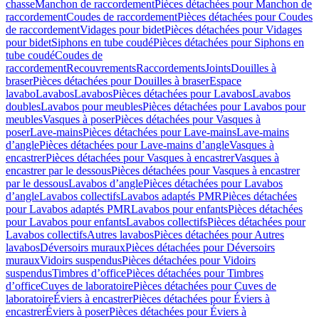
chasse
Manchon de raccordement
Pièces détachées pour Manchon de
raccordement
Coudes de raccordement
Pièces détachées pour Coudes
de raccordement
Vidages pour bidet
Pièces détachées pour Vidages
pour bidet
Siphons en tube coudé
Pièces détachées pour Siphons en
tube coudé
Coudes de
raccordement
Recouvrements
Raccordements
Joints
Douilles à
braser
Pièces détachées pour Douilles à braser
Espace
lavabo
Lavabos
Lavabos
Pièces détachées pour Lavabos
Lavabos
doubles
Lavabos pour meubles
Pièces détachées pour Lavabos pour
meubles
Vasques à poser
Pièces détachées pour Vasques à
poser
Lave-mains
Pièces détachées pour Lave-mains
Lave-mains
d’angle
Pièces détachées pour Lave-mains d’angle
Vasques à
encastrer
Pièces détachées pour Vasques à encastrer
Vasques à
encastrer par le dessous
Pièces détachées pour Vasques à encastrer
par le dessous
Lavabos d’angle
Pièces détachées pour Lavabos
d’angle
Lavabos collectifs
Lavabos adaptés PMR
Pièces détachées
pour Lavabos adaptés PMR
Lavabos pour enfants
Pièces détachées
pour Lavabos pour enfants
Lavabos collectifs
Pièces détachées pour
Lavabos collectifs
Autres lavabos
Pièces détachées pour Autres
lavabos
Déversoirs muraux
Pièces détachées pour Déversoirs
muraux
Vidoirs suspendus
Pièces détachées pour Vidoirs
suspendus
Timbres dʼoffice
Pièces détachées pour Timbres
dʼoffice
Cuves de laboratoire
Pièces détachées pour Cuves de
laboratoire
Éviers à encastrer
Pièces détachées pour Éviers à
encastrer
Éviers à poser
Pièces détachées pour Éviers à