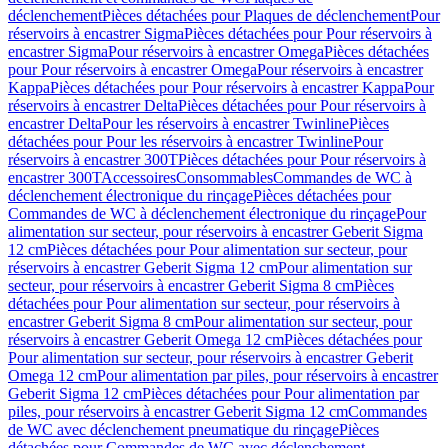
déclenchement
Pièces détachées pour Plaques de déclenchement
Pour
réservoirs à encastrer Sigma
Pièces détachées pour Pour réservoirs à
encastrer Sigma
Pour réservoirs à encastrer Omega
Pièces détachées
pour Pour réservoirs à encastrer Omega
Pour réservoirs à encastrer
Kappa
Pièces détachées pour Pour réservoirs à encastrer Kappa
Pour
réservoirs à encastrer Delta
Pièces détachées pour Pour réservoirs à
encastrer Delta
Pour les réservoirs à encastrer Twinline
Pièces
détachées pour Pour les réservoirs à encastrer Twinline
Pour
réservoirs à encastrer 300T
Pièces détachées pour Pour réservoirs à
encastrer 300T
Accessoires
Consommables
Commandes de WC à
déclenchement électronique du rinçage
Pièces détachées pour
Commandes de WC à déclenchement électronique du rinçage
Pour
alimentation sur secteur, pour réservoirs à encastrer Geberit Sigma
12 cm
Pièces détachées pour Pour alimentation sur secteur, pour
réservoirs à encastrer Geberit Sigma 12 cm
Pour alimentation sur
secteur, pour réservoirs à encastrer Geberit Sigma 8 cm
Pièces
détachées pour Pour alimentation sur secteur, pour réservoirs à
encastrer Geberit Sigma 8 cm
Pour alimentation sur secteur, pour
réservoirs à encastrer Geberit Omega 12 cm
Pièces détachées pour
Pour alimentation sur secteur, pour réservoirs à encastrer Geberit
Omega 12 cm
Pour alimentation par piles, pour réservoirs à encastrer
Geberit Sigma 12 cm
Pièces détachées pour Pour alimentation par
piles, pour réservoirs à encastrer Geberit Sigma 12 cm
Commandes
de WC avec déclenchement pneumatique du rinçage
Pièces
détachées pour Commandes de WC avec déclenchement