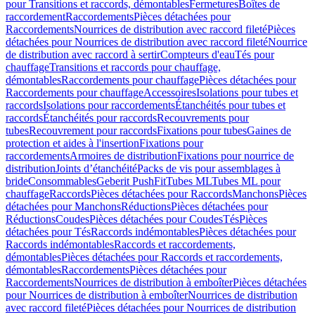
pour Transitions et raccords, démontables
Fermetures
Boîtes de
raccordement
Raccordements
Pièces détachées pour
Raccordements
Nourrices de distribution avec raccord fileté
Pièces
détachées pour Nourrices de distribution avec raccord fileté
Nourrice
de distribution avec raccord à sertir
Compteurs d'eau
Tés pour
chauffage
Transitions et raccords pour chauffage,
démontables
Raccordements pour chauffage
Pièces détachées pour
Raccordements pour chauffage
Accessoires
Isolations pour tubes et
raccords
Isolations pour raccordements
Étanchéités pour tubes et
raccords
Étanchéités pour raccords
Recouvrements pour
tubes
Recouvrement pour raccords
Fixations pour tubes
Gaines de
protection et aides à l'insertion
Fixations pour
raccordements
Armoires de distribution
Fixations pour nourrice de
distribution
Joints d’étanchéité
Packs de vis pour assemblages à
bride
Consommables
Geberit PushFit
Tubes ML
Tubes ML pour
chauffage
Raccords
Pièces détachées pour Raccords
Manchons
Pièces
détachées pour Manchons
Réductions
Pièces détachées pour
Réductions
Coudes
Pièces détachées pour Coudes
Tés
Pièces
détachées pour Tés
Raccords indémontables
Pièces détachées pour
Raccords indémontables
Raccords et raccordements,
démontables
Pièces détachées pour Raccords et raccordements,
démontables
Raccordements
Pièces détachées pour
Raccordements
Nourrices de distribution à emboîter
Pièces détachées
pour Nourrices de distribution à emboîter
Nourrices de distribution
avec raccord fileté
Pièces détachées pour Nourrices de distribution