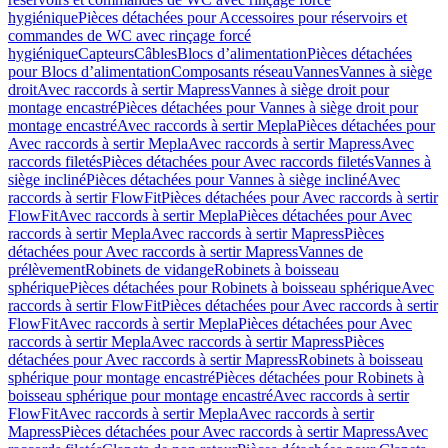
hygiénique
Pièces détachées pour Accessoires pour réservoirs et
commandes de WC avec rinçage forcé
hygiénique
Capteurs
Câbles
Blocs d’alimentation
Pièces détachées
pour Blocs d’alimentation
Composants réseau
Vannes
Vannes à siège
droit
Avec raccords à sertir Mapress
Vannes à siège droit pour
montage encastré
Pièces détachées pour Vannes à siège droit pour
montage encastré
Avec raccords à sertir Mepla
Pièces détachées pour
Avec raccords à sertir Mepla
Avec raccords à sertir Mapress
Avec
raccords filetés
Pièces détachées pour Avec raccords filetés
Vannes à
siège incliné
Pièces détachées pour Vannes à siège incliné
Avec
raccords à sertir FlowFit
Pièces détachées pour Avec raccords à sertir
FlowFit
Avec raccords à sertir Mepla
Pièces détachées pour Avec
raccords à sertir Mepla
Avec raccords à sertir Mapress
Pièces
détachées pour Avec raccords à sertir Mapress
Vannes de
prélèvement
Robinets de vidange
Robinets à boisseau
sphérique
Pièces détachées pour Robinets à boisseau sphérique
Avec
raccords à sertir FlowFit
Pièces détachées pour Avec raccords à sertir
FlowFit
Avec raccords à sertir Mepla
Pièces détachées pour Avec
raccords à sertir Mepla
Avec raccords à sertir Mapress
Pièces
détachées pour Avec raccords à sertir Mapress
Robinets à boisseau
sphérique pour montage encastré
Pièces détachées pour Robinets à
boisseau sphérique pour montage encastré
Avec raccords à sertir
FlowFit
Avec raccords à sertir Mepla
Avec raccords à sertir
Mapress
Pièces détachées pour Avec raccords à sertir Mapress
Avec