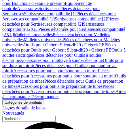
pour Bouchons d'essai de pression
Equipement de
contrôle
Accessoires
Sertisseuses
Pièces détachées pour
Sertisseuses
Sertisseuses compatibilité [1]
Pièces détachées pour
Sertisseuses compatibilité [1]
Sertisseuses compatibilité [2]
Pièces
détachées pour Sertisseuses compatibilité [2]
Sertisseuses
compatibilité [2XL]
Pièces détachées pour Sertisseuses compatibilité
[2XL]
Mallettes universelles
Pièces détachées pour Mallettes
universelles
Mallettes universelles
Pièces détachées pour Mallettes
universelles
Outils pour Geberit Silent-db20 / Geberit PE
Pièces
détachées pour Outils pour Geberit Silent-db20 / Geberit PE
Outils à
souder électrique
Pièces détachées pour Outils à souder
électrique
Accessoires pour outillage à souder électrique
Outils pour
soudure au miroir
Pièces détachées pour Outils pour soudure au
miroir
Accessoires pour outils pour soudure au miroir
Pièces
détachées pour Accessoires pour outils pour soudure au miroir
Outils
de préparation de tubes
Pièces détachées pour Outils de préparation
de tubes
Accessoires pour outils de préparation de tubes
Pièces
détachées pour Accessoires pour outils de préparation de tubes
Aides
à la commande
Télécommandes
Catégories de produits
Lignes de salle de bains
Nouveautés