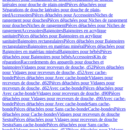
latérales pour douche de plain-pied
Pièces détachées pour
Séparations de douche latérales pour douche de plain-
pied
Accessoires
Pièces détachées pour Accessoires
Niches de
rangement pour douches
Pièces détachées pour Niches de rangement
pour douches
Niches de rangement
Pièces détachées pour Niches de
rangement
Accessoires
Baignoires
Baignoires en acrylique
sanitaire
Pièces détachées pour Baignoires en acrylique
sanitaire
Baignoires rectangulaires
Pièces détachées pour Baignoires
rectangulaires
Baignoires en matériau minéral
Pièces détachées pour
Baignoires en matériau minéral
Baignoires pour bébés
Pièces
détachées pour Baignoires pour bébés
Accessoires
Kits de
réparation
Raccordements des appareils pour douches et
baignoires
Vidages pour receveurs de douche, d52
Pièces détachées
pour Vidages pour receveurs de douche, d52
Avec cache-
bonde
Pièces détachées pour Avec cache-bonde
Vidages pour
receveurs de douche, d62
Pièces détachées pour Vidages pour
receveurs de douche, d62
Avec cache-bonde
Pièces détachées pour
Avec cache-bonde
Vidages pour receveurs de douche, d90
Pièces
détachées pour Vidages pour receveurs de douche, d90
Avec cache-
bonde
Pièces détachées pour Avec cache-bonde
Sans cache-
bonde
Pièces détachées pour Sans cache-bonde
Cache-bondes
Pièces
détachées pour Cache-bondes
Vidages pour receveurs de douche
Sestra
Pièces détachées pour Vidages pour receveurs de douche
Sestra
Sans cache-bonde
Pièces détachées pour Sans cache-
bonde
Vidages pour baignoires, d52
Pièces détachées pour Vidages