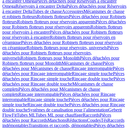
à encastrer Omega
Pièces détachées pour Réservoirs à encastrer
Omega
Réservoirs à encastrer Delta
Pièces détachées pour Réservoirs
à encastrer Delta
Tubes de chasse
Accessoires
Mécanismes de chasse
et robinets flotteurs
Robinets flotteurs
Pièces détachées pour Robinets
flotteurs
Robinets flotteurs pour réservoirs apparents
Pièces détachées
pour Robinets flotteurs pour réservoirs apparents
Robinets flotteurs
pour réservoirs à encastrer
Pièces détachées pour Robinets flotteurs
pour réservoirs à encastrer
Robinets flotteurs pour réservoirs en
céramique
Pièces détachées pour Robinets flotteurs pour réservoirs
en céramique
Robinets flotteurs pour réservoirs, universels
Pièces
détachées pour Robinets flotteurs pour réservoirs,
universels
Robinets flotteurs pour Monolith
Pièces détachées pour
Robinets flotteurs pour Monolith
Mécanismes de chasse
Pièces
détachées pour Mécanismes de chasse
Rinçage interrompable
Pièces
détachées pour Rinçage interrompable
Rinçage simple touche
Pièces
détachées pour Rinçage simple touche
Rinçage double touche
Pièces
détachées pour Rinçage double touche
Mécanismes de chasse
complets
Pièces détachées pour Mécanismes de chasse
complets
Rinçage interrompable
Pièces détachées pour Rinçage
interrompable
Rinçage simple touche
Pièces détachées pour Rinçage
simple touche
Rinçage double touche
Pièces détachées pour Rinçage
double touche
Systèmes de canalisation pour l’alimentation
Geberit
FlowFit
Tubes ML
Tubes ML pour chauffage
Raccords
Pièces
détachées pour Raccords
Manchons
Réductions
Coudes
Tés
Raccords
indémontables
Transitions et raccords, démontables
Pièces détachées