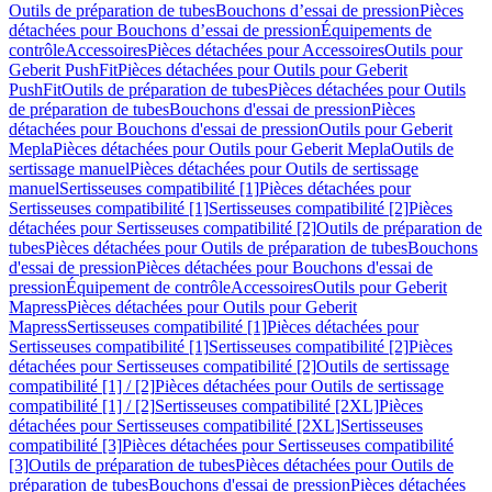
Outils de préparation de tubes
Bouchons d’essai de pression
Pièces
détachées pour Bouchons d’essai de pression
Équipements de
contrôle
Accessoires
Pièces détachées pour Accessoires
Outils pour
Geberit PushFit
Pièces détachées pour Outils pour Geberit
PushFit
Outils de préparation de tubes
Pièces détachées pour Outils
de préparation de tubes
Bouchons d'essai de pression
Pièces
détachées pour Bouchons d'essai de pression
Outils pour Geberit
Mepla
Pièces détachées pour Outils pour Geberit Mepla
Outils de
sertissage manuel
Pièces détachées pour Outils de sertissage
manuel
Sertisseuses compatibilité [1]
Pièces détachées pour
Sertisseuses compatibilité [1]
Sertisseuses compatibilité [2]
Pièces
détachées pour Sertisseuses compatibilité [2]
Outils de préparation de
tubes
Pièces détachées pour Outils de préparation de tubes
Bouchons
d'essai de pression
Pièces détachées pour Bouchons d'essai de
pression
Équipement de contrôle
Accessoires
Outils pour Geberit
Mapress
Pièces détachées pour Outils pour Geberit
Mapress
Sertisseuses compatibilité [1]
Pièces détachées pour
Sertisseuses compatibilité [1]
Sertisseuses compatibilité [2]
Pièces
détachées pour Sertisseuses compatibilité [2]
Outils de sertissage
compatibilité [1] / [2]
Pièces détachées pour Outils de sertissage
compatibilité [1] / [2]
Sertisseuses compatibilité [2XL]
Pièces
détachées pour Sertisseuses compatibilité [2XL]
Sertisseuses
compatibilité [3]
Pièces détachées pour Sertisseuses compatibilité
[3]
Outils de préparation de tubes
Pièces détachées pour Outils de
préparation de tubes
Bouchons d'essai de pression
Pièces détachées