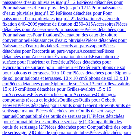
naissances d’eaux pluviales jusqu’à 12 l/s
Pièces détachées pour
Pour naissances d’eaux pluviales jusqu’à 12 l/s
Pour naissances
d’eaux pluviales jusqu’à 25 l/s
Pièces détachées pour Pour
naissances d’eaux pluviales jusqu’à 25 l/s
Fixations
Système de
fixation d40–200
Système de fixation d250–315
Accessoires
Pièces
détachées pour Accessoires
Pour naissances
Pièces détachées pour
Pour naissances
Pour fixations
Évacuation des eaux de toiture
conventionnelle
Naissances d'eaux pluviales
Pièces détachées pour
Naissances d'eaux pluviales
Raccords au pare-vapeur
Pièces
détachées pour Raccords au pare-vapeur
Accessoires
Pièces
détachées pour Accessoires
Évacuation des sols
Evacuation de
surface pour l'intérieur et l'extérieur
Pièces détachées pour
Evacuation de surface pour l'intérieur et l'extérieur
Siphons de sol
pour balcons et terrasses, 10 x 10 cm
Pièces détachées pour Siphons
de sol pour balcons et terrasses, 10 x 10 cm
Siphons de sol 13 x 13
cm
Pièces détachées pour Siphons de sol 13 x 13 cm
Grilles-avaloirs
15 x 15 cm
Pièces détachées pour Grilles-avaloirs 15 x 15
cm
Accessoires
Pièces détachées pour Accessoires
Outillages,
composants réseau et logiciels
Outillages
Outils pour Geberit
FlowFit
Pièces détachées pour Outils pour Geberit FlowFit
Outils de
sertissage manuel
Pièces détachées pour Outils de sertissage
manuel
Compatibilité des outils de sertissage [1]
Pièces détachées
pour Compatibilité des outils de sertissage [1]
Compatibilité des
outils de sertissage [2]
Pièces détachées pour Compatibilité des outils
de sertissage [2]
Outils de préparation de tubes
Pièces détachées pour