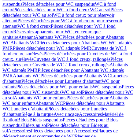
suspendus
Pièces détachées pour WC suspendus
WC à fond
creux
Pièces détachées pour WC à fond creux
WC au sol
Pièces
détachées pour WC au sol
WC à fond creux pour réservoir
attenant
Pièces détachées pour WC à fond creux pour réservoir
attenant
WC à fond creux
Pièces détachées pour WC à fond
creux
Réservoirs apparents pour WC, en céramique
sanitaire
Attenant
Abattants WC
Pièces détachées pour Abattants
WC
Abattants WC
Pièces détachées pour Abattants WC
WC adaptés
PMR
Pièces détachées pour WC adaptés PMR
Cuvettes de WC à
fond creux, surélevés
Pièces détachées pour Cuvettes de WC à fond
creux, surélevés
Cuvettes de WC à fond creux, rallongés
Pièces
détachées pour Cuvettes de WC à fond creux, rallongés
Abattants
WC adaptés PMR
Pièces détachées pour Abattants WC adaptés
PMR
Abattants WC
Pièces détachées pour Abattants WC
Lunettes
d’abattant
Pièces détachées pour Lunettes d’abattant
WC pour
enfants
Pièces détachées pour WC pour enfants
WC suspendus
Pièces
détachées pour WC suspendus
WC au sol
Pièces détachées pour WC
au sol
Abattants WC pour enfants
Pièces détachées pour Abattants
WC pour enfants
Abattants WC
Pièces détachées pour Abattants
WC
Lunettes d’abattant
Pièces détachées pour Lunettes
d’abattant
Siège à la turque
Avec rinçage
Accessoires
Matériel de
fixation
Bidets
Bidets suspendus
Pièces détachées pour Bidets
suspendus
Bidets au sol
Pièces détachées pour Bidets au
sol
Accessoires
Pièces détachées pour Accessoires
Plaques de
déclenchement et commandes de WC
Plaques de