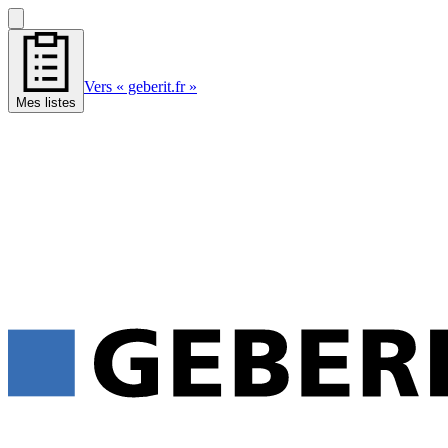
Vers « geberit.fr »
Mes listes