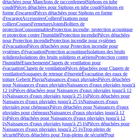
détachées pour Manchons de raccordement
Siphons en tube
coudé
Pièces détachées pour Siphons en tube coudé
Siphons en
forme d'escargot
Pièces détachées pour Siphons en forme
d'escargot
Accessoires
Colliers
Fixations pour
colliers
Coques
Fermetures
Joints
Boîtiers de
protection
Consommables
Protection incendie, protection acoustique
et protection contre l'humidité
Protection incendie
Pièces détachées
pour Protection incendie
Protection incendie pour systèmes
d'évacuation
Pièces détachées pour Protection incendie pour
systèmes d'évacuation
Protection acoustique
Isolations des bruits
solidiens
Isolations des bruits solidiens et aériens
Protection contre
l'humidité
Etanchements
Clapets de ventilation pour
évacuation
Clapets de ventilation
Pièces détachées pour Clapets de
ventilation
Soupapes de retenue d'énergie
Évacuation des eaux de
toiture Geberit Pluvia
Naissances d'eaux pluviales
Pièces détachées
pour Naissances d'eaux pluviales
Naissances d'eaux pluviales jusqu'à
12 l/s
Pièces détachées pour Naissances d'eaux pluviales jusqu'à 12
l/s
Naissances d'eaux pluviales jusqu'à 25 l/s
Pièces détachées pour
Naissances d'eaux pluviales jusqu'à 25 l/s
Naissances d'eaux
pluviales pour chéneaux
Pièces détachées pour Naissances d'eaux
pluviales pour chéneaux
Naissances d'eaux pluviales jusqu'à 12
l/s
Pièces détachées pour Naissances d'eaux pluviales jusqu'à 12
l/s
Naissances d'eaux pluviales jusqu'à 25 l/s
Pièces détachées pour
Naissances d'eaux pluviales jusqu'à 25 l/s
Trop-pleins de
sécurité
Pièces détachées pour Trop-pleins de sécurité
Pour