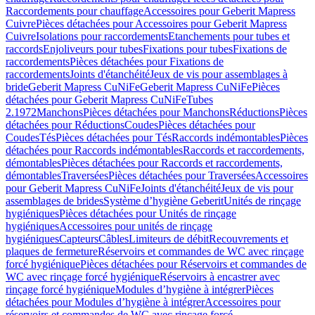
Raccordements pour chauffage
Accessoires pour Geberit Mapress
Cuivre
Pièces détachées pour Accessoires pour Geberit Mapress
Cuivre
Isolations pour raccordements
Etanchements pour tubes et
raccords
Enjoliveurs pour tubes
Fixations pour tubes
Fixations de
raccordements
Pièces détachées pour Fixations de
raccordements
Joints d'étanchéité
Jeux de vis pour assemblages à
bride
Geberit Mapress CuNiFe
Geberit Mapress CuNiFe
Pièces
détachées pour Geberit Mapress CuNiFe
Tubes
2.1972
Manchons
Pièces détachées pour Manchons
Réductions
Pièces
détachées pour Réductions
Coudes
Pièces détachées pour
Coudes
Tés
Pièces détachées pour Tés
Raccords indémontables
Pièces
détachées pour Raccords indémontables
Raccords et raccordements,
démontables
Pièces détachées pour Raccords et raccordements,
démontables
Traversées
Pièces détachées pour Traversées
Accessoires
pour Geberit Mapress CuNiFe
Joints d'étanchéité
Jeux de vis pour
assemblages de brides
Système d’hygiène Geberit
Unités de rinçage
hygiéniques
Pièces détachées pour Unités de rinçage
hygiéniques
Accessoires pour unités de rinçage
hygiéniques
Capteurs
Câbles
Limiteurs de débit
Recouvrements et
plaques de fermeture
Réservoirs et commandes de WC avec rinçage
forcé hygiénique
Pièces détachées pour Réservoirs et commandes de
WC avec rinçage forcé hygiénique
Réservoirs à encastrer avec
rinçage forcé hygiénique
Modules d’hygiène à intégrer
Pièces
détachées pour Modules d’hygiène à intégrer
Accessoires pour
réservoirs et commandes de WC avec rinçage forcé