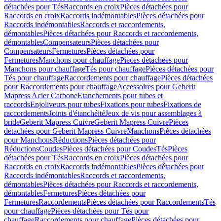
détachées pour Tés
Raccords en croix
Pièces détachées pour
Raccords en croix
Raccords indémontables
Pièces détachées pour
Raccords indémontables
Raccords et raccordements,
démontables
Pièces détachées pour Raccords et raccordements,
démontables
Compensateurs
Pièces détachées pour
Compensateurs
Fermetures
Pièces détachées pour
Fermetures
Manchons pour chauffage
Pièces détachées pour
Manchons pour chauffage
Tés pour chauffage
Pièces détachées pour
Tés pour chauffage
Raccordements pour chauffage
Pièces détachées
pour Raccordements pour chauffage
Accessoires pour Geberit
Mapress Acier Carbone
Etanchements pour tubes et
raccords
Enjoliveurs pour tubes
Fixations pour tubes
Fixations de
raccordements
Joints d'étanchéité
Jeux de vis pour assemblages à
bride
Geberit Mapress Cuivre
Geberit Mapress Cuivre
Pièces
détachées pour Geberit Mapress Cuivre
Manchons
Pièces détachées
pour Manchons
Réductions
Pièces détachées pour
Réductions
Coudes
Pièces détachées pour Coudes
Tés
Pièces
détachées pour Tés
Raccords en croix
Pièces détachées pour
Raccords en croix
Raccords indémontables
Pièces détachées pour
Raccords indémontables
Raccords et raccordements,
démontables
Pièces détachées pour Raccords et raccordements,
démontables
Fermetures
Pièces détachées pour
Fermetures
Raccordements
Pièces détachées pour Raccordements
Tés
pour chauffage
Pièces détachées pour Tés pour
chauffage
Raccordements pour chauffage
Pièces détachées pour