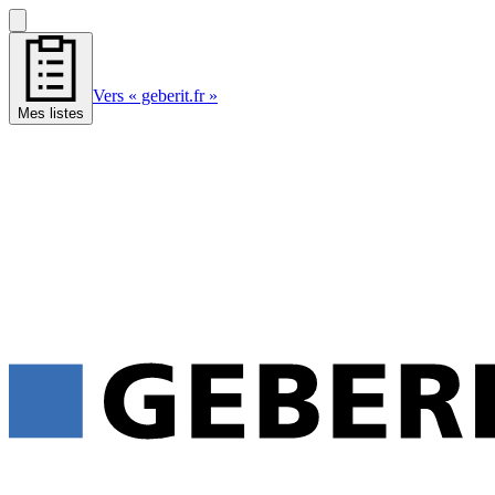
Vers « geberit.fr »
Mes listes