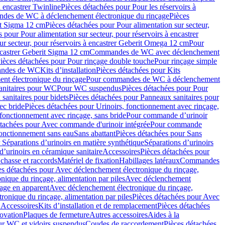
à encastrer Twinline
Pièces détachées pour Pour les réservoirs à
es de WC à déclenchement électronique du rinçage
Pièces
rit Sigma 12 cm
Pièces détachées pour Pour alimentation sur secteur,
 pour Pour alimentation sur secteur, pour réservoirs à encastrer
ur secteur, pour réservoirs à encastrer Geberit Omega 12 cm
Pour
encastrer Geberit Sigma 12 cm
Commandes de WC avec déclenchement
ièces détachées pour Pour rinçage double touche
Pour rinçage simple
mandes de WC
Kits d’installation
Pièces détachées pour Kits
nt électronique du rinçage
Pour commandes de WC à déclenchement
anitaires pour WC
Pour WC suspendus
Pièces détachées pour Pour
sanitaires pour bidets
Pièces détachées pour Panneaux sanitaires pour
ec bride
Pièces détachées pour Urinoirs, fonctionnement avec rinçage,
 fonctionnement avec rinçage, sans bride
Pour commande d’urinoir
étachées pour Avec commande d'urinoir intégrée
Pour commande
fonctionnement sans eau
Sans abattant
Pièces détachées pour Sans
 Séparations d’urinoirs en matière synthétique
Séparations d’urinoirs
d’urinoirs en céramique sanitaire
Accessoires
Pièces détachées pour
chasse et raccords
Matériel de fixation
Habillages latéraux
Commandes
es détachées pour Avec déclenchement électronique du rinçage,
ique du rinçage, alimentation par piles
Avec déclenchement
age en apparent
Avec déclenchement électronique du rinçage,
onique du rinçage, alimentation par piles
Pièces détachées pour Avec
 Accessoires
Kits d’installation et de remplacement
Pièces détachées
novation
Plaques de fermeture
Autres accessoires
Aides à la
ur WC et vidoirs suspendus
Coudes de raccordement
Pièces détachées