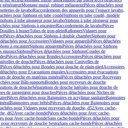
r générateur
Montage mural, robinet mélangeur
Pièces détachées pour
netteries de lavabo
Raccordements des appareils pour l’espace lavabo,
tachées pour Siphons en tube coudé
Siphons en tube coudé, modèle
Siphons à tube plongeur pour lavabo
Siphons à tube plongeur pour
achées pour Siphons à encastrer
Raccordements de lavabo
Pièces
Douilles à braser
Tubes de trop-plein
Rallonges
Vidages pour
re
Pièces détachées pour Siphons à double chambre
Siphons pour
 détachées pour Accessoires
Vidages pour appareils
Pièces détachées
hons à encastrer
Siphons apparents
Pièces détachées pour Siphons
rs muraux
Siphons
Pièces détachées pour Siphons
Coudes de
des
Pièces détachées pour Bondes
Accessoires
Pièces détachées pour
nivelles de douche
Pièces détachées pour Canivelles de
d
Pièces détachées pour Bondes pour douche de plain-pied
Accessoires
 détachées pour Evacuations murales
Accessoires pour évacuations
urs de douche en matériau minéral
Pièces détachées pour Receveurs
achées pour Bâti-supports
Bondes pour receveurs de douche
arations de douche
Séparations de douche latérales pour douche de
hes de rangement pour douches
Pièces détachées pour Niches de
aire
Pièces détachées pour Baignoires en acrylique sanitaire
Baignoires
inéral
Baignoires pour bébés
Pièces détachées pour Baignoires pour
tachées pour Vidages pour receveurs de douche, d52
Avec cache-
che, d62
Avec cache-bonde
Pièces détachées pour Avec cache-
ées pour Avec cache-bonde
Sans cache-bonde
Pièces détachées pour
 pour receveurs de douche Sestra
Sans cache-bonde
Pièces détachées