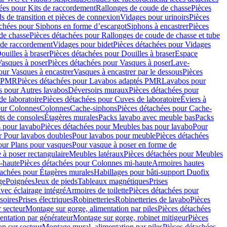
ées pour Kits de raccordement
Rallonges de coude de chasse
Pièces
s de transition et pièces de connexion
Vidages pour urinoirs
Pièces
achées pour Siphons en forme d’escargot
Siphons à encastrer
Pièces
de chasse
Pièces détachées pour Rallonges de coude de chasse et tube
 de raccordement
Vidages pour bidet
Pièces détachées pour Vidages
ouilles à braser
Pièces détachées pour Douilles à braser
Espace
asques à poser
Pièces détachées pour Vasques à poser
Lave-
our Vasques à encastrer
Vasques à encastrer par le dessous
Pièces
s PMR
Pièces détachées pour Lavabos adaptés PMR
Lavabos pour
s pour Autres lavabos
Déversoirs muraux
Pièces détachées pour
e laboratoire
Pièces détachées pour Cuves de laboratoire
Éviers à
our Colonnes
Colonnes
Cache-siphons
Pièces détachées pour Cache-
ts de consoles
Étagères murales
Packs lavabo avec meuble bas
Packs
 pour lavabo
Pièces détachées pour Meubles bas pour lavabo
Pour
r Pour lavabos doubles
Pour lavabos pour meuble
Pièces détachées
our Plans pour vasques
Pour vasque à poser en forme de
 à poser rectangulaire
Meubles latéraux
Pièces détachées pour Meubles
-haute
Pièces détachées pour Colonnes mi-haute
Armoires hautes
tachées pour Étagères murales
Habillages pour bâti-support Duofix
ge
Poignées
Jeux de pieds
Tableaux magnétiques
Prises
vec éclairage intégré
Armoires de toilette
Pièces détachées pour
soires
Prises électriques
Robinetteries
Robinetteries de lavabo
Pièces
 secteur
Montage sur gorge, alimentation par piles
Pièces détachées
entation par générateur
Montage sur gorge, robinet mitigeur
Pièces
n sur secteur
Montage mural, alimentation par piles
Pièces détachées