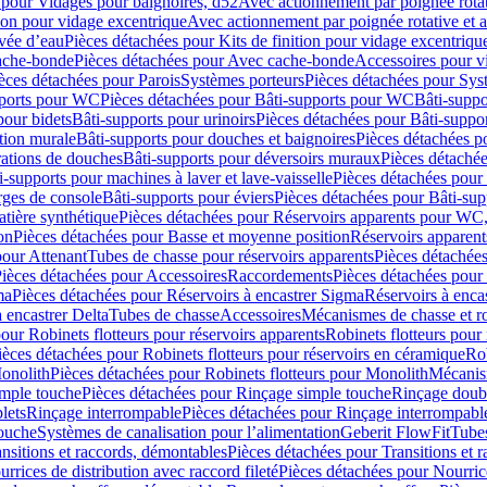
 pour Vidages pour baignoires, d52
Avec actionnement par poignée rota
tion pour vidage excentrique
Avec actionnement par poignée rotative et a
ivée d’eau
Pièces détachées pour Kits de finition pour vidage excentrique
ache-bonde
Pièces détachées pour Avec cache-bonde
Accessoires pour v
èces détachées pour Parois
Systèmes porteurs
Pièces détachées pour Sys
pports pour WC
Pièces détachées pour Bâti-supports pour WC
Bâti-suppo
pour bidets
Bâti-supports pour urinoirs
Pièces détachées pour Bâti-suppor
tion murale
Bâti-supports pour douches et baignoires
Pièces détachées p
rations de douches
Bâti-supports pour déversoirs muraux
Pièces détaché
i-supports pour machines à laver et lave-vaisselle
Pièces détachées pour 
rges de console
Bâti-supports pour éviers
Pièces détachées pour Bâti-sup
tière synthétique
Pièces détachées pour Réservoirs apparents pour WC,
on
Pièces détachées pour Basse et moyenne position
Réservoirs apparent
pour Attenant
Tubes de chasse pour réservoirs apparents
Pièces détachées
ièces détachées pour Accessoires
Raccordements
Pièces détachées pou
ma
Pièces détachées pour Réservoirs à encastrer Sigma
Réservoirs à enc
 encastrer Delta
Tubes de chasse
Accessoires
Mécanismes de chasse et rob
our Robinets flotteurs pour réservoirs apparents
Robinets flotteurs pour 
ièces détachées pour Robinets flotteurs pour réservoirs en céramique
Rob
Monolith
Pièces détachées pour Robinets flotteurs pour Monolith
Mécanis
imple touche
Pièces détachées pour Rinçage simple touche
Rinçage doub
lets
Rinçage interrompable
Pièces détachées pour Rinçage interrompabl
touche
Systèmes de canalisation pour l’alimentation
Geberit FlowFit
Tube
nsitions et raccords, démontables
Pièces détachées pour Transitions et 
rrices de distribution avec raccord fileté
Pièces détachées pour Nourrice