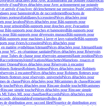
tive
Pièces détachées pour Avec actionnement par poignée rotative
Kits
rrivée d’eau
Pièces détachées pour Avec actionnement par poignée
 et arrivée d’eau
Avec déclenchement par pression PushControl
Pièces
idages pour baignoires
Kits de raccordement
Bouchons de
tèmes porteurs
Habillages
Accessoires
Pièces détachées pour
rts pour lavabos
Pièces détachées pour Bâti-supports pour
ts pour urinoirs
Bâti-supports pour douches avec évacuation
our Bâti-supports pour douches et baignoires
Bâti-supports pour
es pour Bâti-supports pour déversoirs muraux
Bâti-supports pour
Bâti-supports pour machines à laver et lave-vaisselle
Bâti-supports
ports pour éviers
Accessoires
Pièces détachées pour
 en matière synthétique
Attenant
Pièces détachées pour Attenant
Haute
s pour WC, en céramique sanitaire
Pièces détachées pour Réservoirs
 pour Tubes de chasse pour réservoirs apparents
Haute position
Pièces
r Raccordements
Joints
Fixations
Manchettes
Mamelons, rosaces et
astrer Omega
Pièces détachées pour Réservoirs à encastrer
inets flotteurs
Robinets flotteurs
Pièces détachées pour Robinets
réservoirs à encastrer
Pièces détachées pour Robinets flotteurs pour
inets flotteurs pour réservoirs, universels
Pièces détachées pour
mes de chasse
Pièces détachées pour Mécanismes de chasse
Rinçage
le touche
Pièces détachées pour Rinçage double touche
Mécanismes
e
Rinçage simple touche
Pièces détachées pour Rinçage simple
s ML
Tubes ML pour chauffage
Raccords
Pièces détachées pour
raccords, démontables
Fermetures
Boîtes de
s de distribution avec raccord fileté
Nourrice de distribution avec