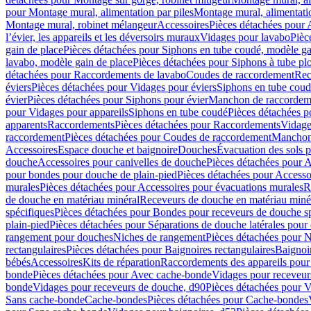
pour Montage mural, alimentation par piles
Montage mural, alimentati
Montage mural, robinet mélangeur
Accessoires
Pièces détachées pour 
l’évier, les appareils et les déversoirs muraux
Vidages pour lavabo
Pièc
gain de place
Pièces détachées pour Siphons en tube coudé, modèle ga
lavabo, modèle gain de place
Pièces détachées pour Siphons à tube pl
détachées pour Raccordements de lavabo
Coudes de raccordement
Rec
éviers
Pièces détachées pour Vidages pour éviers
Siphons en tube cou
évier
Pièces détachées pour Siphons pour évier
Manchon de raccordem
pour Vidages pour appareils
Siphons en tube coudé
Pièces détachées p
apparents
Raccordements
Pièces détachées pour Raccordements
Vidage
raccordement
Pièces détachées pour Coudes de raccordement
Manchon
Accessoires
Espace douche et baignoire
Douches
Évacuation des sols 
douche
Accessoires pour canivelles de douche
Pièces détachées pour A
pour bondes pour douche de plain-pied
Pièces détachées pour Accesso
murales
Pièces détachées pour Accessoires pour évacuations murales
R
de douche en matériau minéral
Receveurs de douche en matériau miné
spécifiques
Pièces détachées pour Bondes pour receveurs de douche s
plain-pied
Pièces détachées pour Séparations de douche latérales pour
rangement pour douches
Niches de rangement
Pièces détachées pour 
rectangulaires
Pièces détachées pour Baignoires rectangulaires
Baignoi
bébés
Accessoires
Kits de réparation
Raccordements des appareils pour 
bonde
Pièces détachées pour Avec cache-bonde
Vidages pour receveur
bonde
Vidages pour receveurs de douche, d90
Pièces détachées pour 
Sans cache-bonde
Cache-bondes
Pièces détachées pour Cache-bondes