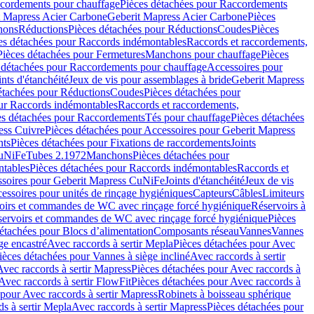
cordements pour chauffage
Pièces détachées pour Raccordements
t Mapress Acier Carbone
Geberit Mapress Acier Carbone
Pièces
hons
Réductions
Pièces détachées pour Réductions
Coudes
Pièces
es détachées pour Raccords indémontables
Raccords et raccordements,
Pièces détachées pour Fermetures
Manchons pour chauffage
Pièces
 détachées pour Raccordements pour chauffage
Accessoires pour
ints d'étanchéité
Jeux de vis pour assemblages à bride
Geberit Mapress
étachées pour Réductions
Coudes
Pièces détachées pour
ur Raccords indémontables
Raccords et raccordements,
es détachées pour Raccordements
Tés pour chauffage
Pièces détachées
ess Cuivre
Pièces détachées pour Accessoires pour Geberit Mapress
nts
Pièces détachées pour Fixations de raccordements
Joints
CuNiFe
Tubes 2.1972
Manchons
Pièces détachées pour
tables
Pièces détachées pour Raccords indémontables
Raccords et
soires pour Geberit Mapress CuNiFe
Joints d'étanchéité
Jeux de vis
essoires pour unités de rinçage hygiéniques
Capteurs
Câbles
Limiteurs
voirs et commandes de WC avec rinçage forcé hygiénique
Réservoirs à
éservoirs et commandes de WC avec rinçage forcé hygiénique
Pièces
étachées pour Blocs d’alimentation
Composants réseau
Vannes
Vannes
ge encastré
Avec raccords à sertir Mepla
Pièces détachées pour Avec
ièces détachées pour Vannes à siège incliné
Avec raccords à sertir
Avec raccords à sertir Mapress
Pièces détachées pour Avec raccords à
Avec raccords à sertir FlowFit
Pièces détachées pour Avec raccords à
 pour Avec raccords à sertir Mapress
Robinets à boisseau sphérique
s à sertir Mepla
Avec raccords à sertir Mapress
Pièces détachées pour