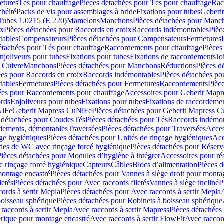
etures
Tés pour chauffage
Pièces détachées pour Tés pour chauffage
Rac
chéité
Packs de vis pour assemblages à bride
Fixations pour tubes
Geberi
Tubes 1.0215 (E 220)
Mamelons
Manchons
Pièces détachées pour Manc
ix
Pièces détachées pour Raccords en croix
Raccords indémontables
Pièc
tables
Compensateurs
Pièces détachées pour Compensateurs
Fermetures
étachées pour Tés pour chauffage
Raccordements pour chauffage
Pièces
njoliveurs pour tubes
Fixations pour tubes
Fixations de raccordements
Jo
s Cuivre
Manchons
Pièces détachées pour Manchons
Réductions
Pièces d
ées pour Raccords en croix
Raccords indémontables
Pièces détachées po
tables
Fermetures
Pièces détachées pour Fermetures
Raccordements
Pièc
ées pour Raccordements pour chauffage
Accessoires pour Geberit Mapr
ords
Enjoliveurs pour tubes
Fixations pour tubes
Fixations de raccordeme
NiFe
Geberit Mapress CuNiFe
Pièces détachées pour Geberit Mapress 
 détachées pour Coudes
Tés
Pièces détachées pour Tés
Raccords indémon
rdements, démontables
Traversées
Pièces détachées pour Traversées
Acces
age hygiéniques
Pièces détachées pour Unités de rinçage hygiéniques
Acc
des de WC avec rinçage forcé hygiénique
Pièces détachées pour Réser
Pièces détachées pour Modules d’hygiène à intégrer
Accessoires pour r
 rinçage forcé hygiénique
Capteurs
Câbles
Blocs d’alimentation
Pièces d
montage encastré
Pièces détachées pour Vannes à siège droit pour monta
letés
Pièces détachées pour Avec raccords filetés
Vannes à siège incliné
P
ords à sertir Mepla
Pièces détachées pour Avec raccords à sertir Mepla
boisseau sphérique
Pièces détachées pour Robinets à boisseau sphérique
raccords à sertir Mepla
Avec raccords à sertir Mapress
Pièces détachées
érique pour montage encastré
Avec raccords à sertir FlowFit
Avec raccord