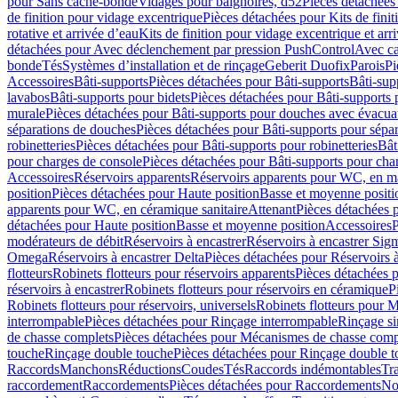
pour Sans cache-bonde
Vidages pour baignoires, d52
Pièces détachées
de finition pour vidage excentrique
Pièces détachées pour Kits de fini
rotative et arrivée d’eau
Kits de finition pour vidage excentrique et arr
détachées pour Avec déclenchement par pression PushControl
Avec c
bonde
Tés
Systèmes d’installation et de rinçage
Geberit Duofix
Parois
Pi
Accessoires
Bâti-supports
Pièces détachées pour Bâti-supports
Bâti-su
lavabos
Bâti-supports pour bidets
Pièces détachées pour Bâti-supports 
murale
Pièces détachées pour Bâti-supports pour douches avec évacua
séparations de douches
Pièces détachées pour Bâti-supports pour sépa
robinetteries
Pièces détachées pour Bâti-supports pour robinetteries
Bât
pour charges de console
Pièces détachées pour Bâti-supports pour cha
Accessoires
Réservoirs apparents
Réservoirs apparents pour WC, en ma
position
Pièces détachées pour Haute position
Basse et moyenne positi
apparents pour WC, en céramique sanitaire
Attenant
Pièces détachées 
détachées pour Haute position
Basse et moyenne position
Accessoires
P
modérateurs de débit
Réservoirs à encastrer
Réservoirs à encastrer Sig
Omega
Réservoirs à encastrer Delta
Pièces détachées pour Réservoirs à
flotteurs
Robinets flotteurs pour réservoirs apparents
Pièces détachées p
réservoirs à encastrer
Robinets flotteurs pour réservoirs en céramique
P
Robinets flotteurs pour réservoirs, universels
Robinets flotteurs pour 
interrompable
Pièces détachées pour Rinçage interrompable
Rinçage s
de chasse complets
Pièces détachées pour Mécanismes de chasse comp
touche
Rinçage double touche
Pièces détachées pour Rinçage double 
Raccords
Manchons
Réductions
Coudes
Tés
Raccords indémontables
Tra
raccordement
Raccordements
Pièces détachées pour Raccordements
Nou