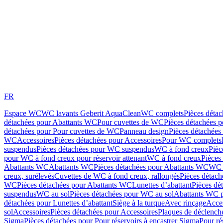
FR
Espace WC
WC lavants Geberit AquaClean
WC complets
Pièces déta
détachées pour Abattants WC
Pour cuvettes de WC
Pièces détachées 
détachées pour Pour cuvettes de WC
Panneau design
Pièces détachées
WC
Accessoires
Pièces détachées pour Accessoires
Pour WC complets
suspendus
Pièces détachées pour WC suspendus
WC à fond creux
Pièc
pour WC à fond creux pour réservoir attenant
WC à fond creux
Pièces
Abattants WC
Abattants WC
Pièces détachées pour Abattants WC
WC 
creux, surélevés
Cuvettes de WC à fond creux, rallongés
Pièces détach
WC
Pièces détachées pour Abattants WC
Lunettes d’abattant
Pièces dé
suspendus
WC au sol
Pièces détachées pour WC au sol
Abattants WC p
détachées pour Lunettes d’abattant
Siège à la turque
Avec rinçage
Acce
sol
Accessoires
Pièces détachées pour Accessoires
Plaques de déclenc
Sigma
Pièces détachées pour Pour réservoirs à encastrer Sigma
Pour ré