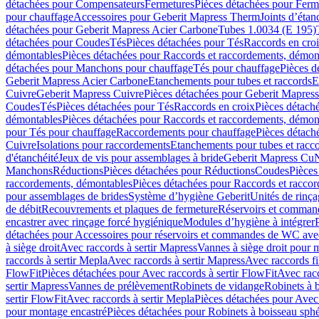
détachées pour Compensateurs
Fermetures
Pièces détachées pour Ferm
pour chauffage
Accessoires pour Geberit Mapress Therm
Joints d’étan
détachées pour Geberit Mapress Acier Carbone
Tubes 1.0034 (E 195)
détachées pour Coudes
Tés
Pièces détachées pour Tés
Raccords en cro
démontables
Pièces détachées pour Raccords et raccordements, démon
détachées pour Manchons pour chauffage
Tés pour chauffage
Pièces d
Geberit Mapress Acier Carbone
Etanchements pour tubes et raccords
E
Cuivre
Geberit Mapress Cuivre
Pièces détachées pour Geberit Mapres
Coudes
Tés
Pièces détachées pour Tés
Raccords en croix
Pièces détach
démontables
Pièces détachées pour Raccords et raccordements, démon
pour Tés pour chauffage
Raccordements pour chauffage
Pièces détach
Cuivre
Isolations pour raccordements
Etanchements pour tubes et racc
d'étanchéité
Jeux de vis pour assemblages à bride
Geberit Mapress Cu
Manchons
Réductions
Pièces détachées pour Réductions
Coudes
Pièces
raccordements, démontables
Pièces détachées pour Raccords et racco
pour assemblages de brides
Système d’hygiène Geberit
Unités de rinç
de débit
Recouvrements et plaques de fermeture
Réservoirs et comman
encastrer avec rinçage forcé hygiénique
Modules d’hygiène à intégrer
détachées pour Accessoires pour réservoirs et commandes de WC avec
à siège droit
Avec raccords à sertir Mapress
Vannes à siège droit pour 
raccords à sertir Mepla
Avec raccords à sertir Mapress
Avec raccords fi
FlowFit
Pièces détachées pour Avec raccords à sertir FlowFit
Avec racc
sertir Mapress
Vannes de prélèvement
Robinets de vidange
Robinets à 
sertir FlowFit
Avec raccords à sertir Mepla
Pièces détachées pour Avec 
pour montage encastré
Pièces détachées pour Robinets à boisseau sph