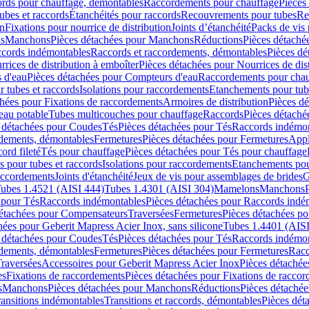
cords pour chauffage, démontables
Raccordements pour chauffage
Pièces
ubes et raccords
Étanchéités pour raccords
Recouvrements pour tubes
Re
on
Fixations pour nourrice de distribution
Joints d’étanchéité
Packs de vis
ds
Manchons
Pièces détachées pour Manchons
Réductions
Pièces détaché
ccords indémontables
Raccords et raccordements, démontables
Pièces dé
rrices de distribution à emboîter
Pièces détachées pour Nourrices de dis
 d'eau
Pièces détachées pour Compteurs d'eau
Raccordements pour chau
r tubes et raccords
Isolations pour raccordements
Etanchements pour tube
chées pour Fixations de raccordements
Armoires de distribution
Pièces dé
eau potable
Tubes multicouches pour chauffage
Raccords
Pièces détaché
 détachées pour Coudes
Tés
Pièces détachées pour Tés
Raccords indémon
rdements, démontables
Fermetures
Pièces détachées pour Fermetures
Appl
ord fileté
Tés pour chauffage
Pièces détachées pour Tés pour chauffage
ns pour tubes et raccords
Isolations pour raccordements
Etanchements pour
raccordements
Joints d'étanchéité
Jeux de vis pour assemblages de brides
G
ubes 1.4521 (AISI 444)
Tubes 1.4301 (AISI 304)
Mamelons
Manchons
 pour Tés
Raccords indémontables
Pièces détachées pour Raccords indé
détachées pour Compensateurs
Traversées
Fermetures
Pièces détachées po
hées pour Geberit Mapress Acier Inox, sans silicone
Tubes 1.4401 (AISI
 détachées pour Coudes
Tés
Pièces détachées pour Tés
Raccords indémon
rdements, démontables
Fermetures
Pièces détachées pour Fermetures
Racc
raversées
Accessoires pour Geberit Mapress Acier Inox
Pièces détachée
es
Fixations de raccordements
Pièces détachées pour Fixations de racco
s
Manchons
Pièces détachées pour Manchons
Réductions
Pièces détachée
ransitions indémontables
Transitions et raccords, démontables
Pièces dét