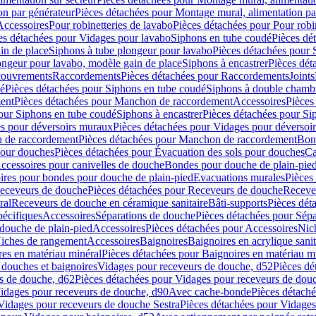
on par générateur
Pièces détachées pour Montage mural, alimentation pa
Accessoires
Pour robinetteries de lavabo
Pièces détachées pour Pour robi
es détachées pour Vidages pour lavabo
Siphons en tube coudé
Pièces dé
in de place
Siphons à tube plongeur pour lavabo
Pièces détachées pour 
ongeur pour lavabo, modèle gain de place
Siphons à encastrer
Pièces dét
ouvrements
Raccordements
Pièces détachées pour Raccordements
Joints
dé
Pièces détachées pour Siphons en tube coudé
Siphons à double chamb
ent
Pièces détachées pour Manchon de raccordement
Accessoires
Pièces
our Siphons en tube coudé
Siphons à encastrer
Pièces détachées pour Sip
s pour déversoirs muraux
Pièces détachées pour Vidages pour déversoi
 de raccordement
Pièces détachées pour Manchon de raccordement
Bon
pour douches
Pièces détachées pour Évacuation des sols pour douches
Ca
ccessoires pour canivelles de douche
Bondes pour douche de plain-pie
ires pour bondes pour douche de plain-pied
Evacuations murales
Pièces
eceveurs de douche
Pièces détachées pour Receveurs de douche
Receve
ral
Receveurs de douche en céramique sanitaire
Bâti-supports
Pièces dét
pécifiques
Accessoires
Séparations de douche
Pièces détachées pour Sép
 douche de plain-pied
Accessoires
Pièces détachées pour Accessoires
Nic
Niches de rangement
Accessoires
Baignoires
Baignoires en acrylique sanit
res en matériau minéral
Pièces détachées pour Baignoires en matériau m
douches et baignoires
Vidages pour receveurs de douche, d52
Pièces dé
s de douche, d62
Pièces détachées pour Vidages pour receveurs de dou
Vidages pour receveurs de douche, d90
Avec cache-bonde
Pièces détach
Vidages pour receveurs de douche Sestra
Pièces détachées pour Vidages