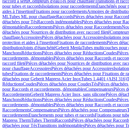
raccord à sertir
Compteurs d'eau
Tés pour chauffage
Transitions et rac
pour tubes et raccords
Isolations pour raccordements
Étanchéités pour t
aides à l'insertion
Fixations pour raccordements
Armoires de distributi
ML
Tubes ML pour chauffage
Raccords
Pièces détachées pour Raccor
détachées pour Tés
Raccords indémontables
Pièces détachées pour Ra
démontables
Raccordements
Pièces détachées pour Raccordements
Nou
détachées pour Nourrices de distribution avec raccord fileté
Compteurs
chauffage
Accessoires
Pièces détachées pour Accessoires
Isolations pou
protection et aides à l'insertion
Fixations de raccordements
Pièces déta
distribution
Joints d'étanchéité
Geberit Mepla
Tubes multicouches pour 
Manchons
Réductions
Pièces détachées pour Réductions
Coudes
Pièces
raccordements, démontables
Pièces détachées pour Raccords et racco
raccord fileté
Pièces détachées pour Nourrices de distribution avec racc
pour chauffage
Accessoires
Pièces détachées pour Accessoires
Isolatio
tubes
Fixations de raccordements
Pièces détachées pour Fixations de 
détachées pour Geberit Mapress Acier Inox
Tubes 1.4401 (AISI 316)
T
Réductions
Coudes
Pièces détachées pour Coudes
Tés
Pièces détachées
pour Raccords et raccordements, démontables
Compensateurs
Pièces 
Raccordements
Geberit Mapress Acier Inox, sans silicone
Pièces détac
Manchons
Réductions
Pièces détachées pour Réductions
Coudes
Pièces
raccordements, démontables
Pièces détachées pour Raccords et racco
Raccordements
Compensateurs
Pièces détachées pour Compensateurs
T
raccordements
Etanchements pour tubes et raccords
Fixations pour tub
Mapress Therm
Tubes Therm
Raccords
Pièces détachées pour Raccord
détachées pour Tés
Transitions indémontables
Pièces détachées pour T