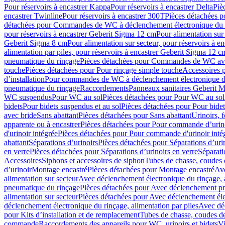
Pour réservoirs à encastrer Kappa
Pour réservoirs à encastrer Delta
Piè
encastrer Twinline
Pour réservoirs à encastrer 300T
Pièces détachées p
détachées pour Commandes de WC à déclenchement électronique du 
pour réservoirs à encastrer Geberit Sigma 12 cm
Pour alimentation sur
Geberit Sigma 8 cm
Pour alimentation sur secteur, pour réservoirs à 
alimentation par piles, pour réservoirs à encastrer Geberit Sigma 12 c
pneumatique du rinçage
Pièces détachées pour Commandes de WC ave
touche
Pièces détachées pour Pour rinçage simple touche
Accessoires
d’installation
Pour commandes de WC à déclenchement électronique d
pneumatique du rinçage
Raccordements
Panneaux sanitaires Geberit M
WC suspendus
Pour WC au sol
Pièces détachées pour Pour WC au sol
bidets
Pour bidets suspendus et au sol
Pièces détachées pour Pour bidet
avec bride
Sans abattant
Pièces détachées pour Sans abattant
Urinoirs, 
apparente ou à encastrer
Pièces détachées pour Pour commande d’urino
d'urinoir intégrée
Pièces détachées pour Pour commande d'urinoir inté
abattant
Séparations d’urinoirs
Pièces détachées pour Séparations d’uri
en verre
Pièces détachées pour Séparations d’urinoirs en verre
Séparati
Accessoires
Siphons et accessoires de siphon
Tubes de chasse, coudes 
dʼurinoir
Montage encastré
Pièces détachées pour Montage encastré
Ave
alimentation sur secteur
Avec déclenchement électronique du rinçage, a
pneumatique du rinçage
Pièces détachées pour Avec déclenchement p
alimentation sur secteur
Pièces détachées pour Avec déclenchement élec
déclenchement électronique du rinçage, alimentation par piles
Avec dé
pour Kits d’installation et de remplacement
Tubes de chasse, coudes de
commande
Raccordements des appareils pour WC, urinoirs et bidets
Vi