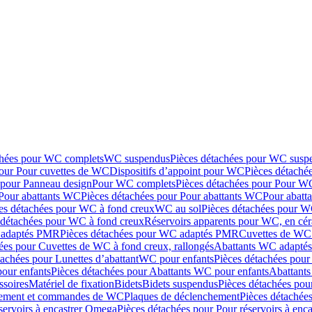
chées pour WC complets
WC suspendus
Pièces détachées pour WC susp
pour Pour cuvettes de WC
Dispositifs d’appoint pour WC
Pièces détaché
 pour Panneau design
Pour WC complets
Pièces détachées pour Pour W
Pour abattants WC
Pièces détachées pour Pour abattants WC
Pour abatt
es détachées pour WC à fond creux
WC au sol
Pièces détachées pour W
 détachées pour WC à fond creux
Réservoirs apparents pour WC, en cér
adaptés PMR
Pièces détachées pour WC adaptés PMR
Cuvettes de WC 
ées pour Cuvettes de WC à fond creux, rallongés
Abattants WC adapt
tachées pour Lunettes d’abattant
WC pour enfants
Pièces détachées pou
our enfants
Pièces détachées pour Abattants WC pour enfants
Abattant
ssoires
Matériel de fixation
Bidets
Bidets suspendus
Pièces détachées pou
hement et commandes de WC
Plaques de déclenchement
Pièces détachée
servoirs à encastrer Omega
Pièces détachées pour Pour réservoirs à enc