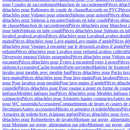
pour Coudes de raccordement
Manchon de raccordement
Pièces détac
détachées pour Rallonges de coude de chasse
Raccords en PVC
Pièce
détachées pour Vidages pour urinoirs
Siphons pour urinoir
Pièces déta
détachées pour Siphons à encastrer
Siphons en tube coudé
Pièces déta
de chasse
Manchon de raccordement
Pièces détachées pour Manchon 
pour bidet
Siphons en tube coudé
Pièces détachées pour Siphons en tu
lavabo
Lavabos
Lavabos
Pièces détachées pour Lavabos
Lavabos doubl
mains
Pièces détachées pour Lave-mains
Lave-mains d’angle
Pièces dé
détachées pour Vasques à encastrer par le dessous
Lavabos d’angle
Piè
enfants
Pièces détachées pour Lavabos pour enfants
Lavabos collectifs
Déversoirs muraux
Vidoirs suspendus
Pièces détachées pour Vidoirs s
encastrer
Pièces détachées pour Éviers à encastrer
Éviers à poser
Pièces
siphons
Accessoires
Cache-bondes
Porte-serviettes
Matériel de fixation
H
lavabo pour meuble avec meuble bas
Pièces détachées pour Packs la
lave-mains
Pièces détachées pour Pour lave-mains
Pour lavabos
Pièces
pour Pour lavabos pour meuble
Pour lave-mains d’angle
Pièces détach
coupelle
Pièces détachées pour Pour vasque à poser en forme de coupe
latéraux
Meubles latéraux bas
Pièces détachées pour Meubles latéraux 
compactes
Pièces détachées pour Armoires hautes compactes
Autres m
pour WC suspendu
Accessoires
Compartiments de tiroirs et casiers de
électriques
Autres accessoires
Miroirs et armoires et toilette
Miroirs
Pièc
Armoires de toilette
Avec éclairage intégré
Pièces détachées pour Avec 
détachées pour Robinetteries de lavabo
Montage sur gorge, alimentatio
pour Montage sur gorge, alimentation par piles
Montage sur gorge, ali
détachées pour Montage sur gorge, robinet mitigeur
Montage mural, al