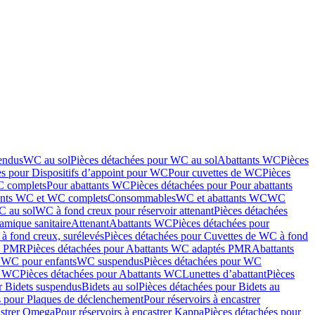
endus
WC au sol
Pièces détachées pour WC au sol
Abattants WC
Pièces
es pour Dispositifs d’appoint pour WC
Pour cuvettes de WC
Pièces
C complets
Pour abattants WC
Pièces détachées pour Pour abattants
ants WC et WC complets
Consommables
WC et abattants WC
WC
C au sol
WC à fond creux pour réservoir attenant
Pièces détachées
amique sanitaire
Attenant
Abattants WC
Pièces détachées pour
à fond creux, surélevés
Pièces détachées pour Cuvettes de WC à fond
és PMR
Pièces détachées pour Abattants WC adaptés PMR
Abattants
r WC pour enfants
WC suspendus
Pièces détachées pour WC
s WC
Pièces détachées pour Abattants WC
Lunettes d’abattant
Pièces
r Bidets suspendus
Bidets au sol
Pièces détachées pour Bidets au
s pour Plaques de déclenchement
Pour réservoirs à encastrer
astrer Omega
Pour réservoirs à encastrer Kappa
Pièces détachées pour