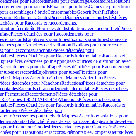
 détachées pour Raccordements pour chauffage
Accessoires
Isolations
couvrement pour raccords
Fixations pour tubes
Gaines de protection et
 pour assemblages à bride
Consommables
Geberit PushFit
Tubes
es pour Réductions
Coudes
Pièces détachées pour Coudes
Tés
Pièces
tachées pour Raccords et raccordements,
tribution à emboîter
Nourrices de distribution avec raccord fileté
Pièces
ffage
Pièces détachées pour Raccordements pour
s et raccords
Enjoliveurs pour tubes
Fixations pour tubes
Gaines de
tachées pour Armoires de distribution
Fixations pour nourrice de
es pour Raccords
Manchons
Pièces détachées pour
tables
Pièces détachées pour Raccords indémontables
Raccords et
iques
Pièces détachées pour Appliques
Nourrices de distribution avec
Raccordements pour chauffage
Pièces détachées pour Raccordements
 tubes et raccords
Enjoliveurs pour tubes
Fixations pour
eberit Mapress Acier Inox
Geberit Mapress Acier Inox
Pièces
Pièces détachées pour Manchons
Réductions
Pièces détachées pour
montables
Raccords et raccordements, démontables
Pièces détachées
ur Fermetures
Raccordements
Pièces détachées pour
 316)
Tubes 1.4521 (AISI 444)
Manchons
Pièces détachées pour
tables
Pièces détachées pour Raccords indémontables
Raccords et
ordements
Pièces détachées pour
s pour Accessoires pour Geberit Mapress Acier Inox
Isolations pour
rdements
Joints d'étanchéité
Jeux de vis pour assemblages à bride
Geberit
s pour Réductions
Coudes
Pièces détachées pour Coudes
Tés
Pièces
achées pour Transitions et raccords, démontables
Compensateurs
Pièces