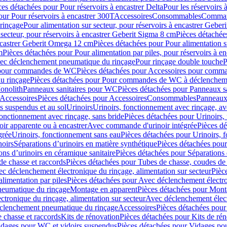
ces détachées pour Pour réservoirs à encastrer Delta
Pour les réservoirs 
our Pour réservoirs à encastrer 300T
Accessoires
Consommables
Command
rinçage
Pour alimentation sur secteur, pour réservoirs à encastrer Gebe
 secteur, pour réservoirs à encastrer Geberit Sigma 8 cm
Pièces détachées
encastrer Geberit Omega 12 cm
Pièces détachées pour Pour alimentation s
m
Pièces détachées pour Pour alimentation par piles, pour réservoirs à 
c déclenchement pneumatique du rinçage
Pour rinçage double touche
P
 pour commandes de WC
Pièces détachées pour Accessoires pour com
u rinçage
Pièces détachées pour Pour commandes de WC à déclencheme
onolith
Panneaux sanitaires pour WC
Pièces détachées pour Panneaux s
Accessoires
Pièces détachées pour Accessoires
Consommables
Panneaux 
s suspendus et au sol
Urinoirs
Urinoirs, fonctionnement avec rinçage, av
fonctionnement avec rinçage, sans bride
Pièces détachées pour Urinoirs,
ir apparente ou à encastrer
Avec commande d'urinoir intégrée
Pièces d
grée
Urinoirs, fonctionnement sans eau
Pièces détachées pour Urinoirs, 
noirs
Séparations d’urinoirs en matière synthétique
Pièces détachées pour
ons d’urinoirs en céramique sanitaire
Pièces détachées pour Séparations 
de chasse et raccords
Pièces détachées pour Tubes de chasse, coudes de 
c déclenchement électronique du rinçage, alimentation sur secteur
Pièc
limentation par piles
Pièces détachées pour Avec déclenchement électron
neumatique du rinçage
Montage en apparent
Pièces détachées pour Mont
tronique du rinçage, alimentation sur secteur
Avec déclenchement électr
clenchement pneumatique du rinçage
Accessoires
Pièces détachées pour
 chasse et raccords
Kits de rénovation
Pièces détachées pour Kits de ré
dages pour WC et vidoirs suspendus
Pièces détachées pour Vidages po