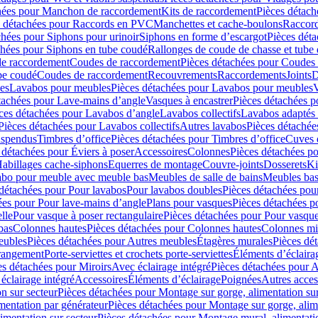
hées pour Manchon de raccordement
Kits de raccordement
Pièces détach
s détachées pour Raccords en PVC
Manchettes et cache-boulons
Raccord
chées pour Siphons pour urinoir
Siphons en forme d’escargot
Pièces dét
chées pour Siphons en tube coudé
Rallonges de coude de chasse et tube 
de raccordement
Coudes de raccordement
Pièces détachées pour Coudes
be coudé
Coudes de raccordement
Recouvrements
Raccordements
Joints
D
es
Lavabos pour meubles
Pièces détachées pour Lavabos pour meubles
V
tachées pour Lave-mains d’angle
Vasques à encastrer
Pièces détachées p
ces détachées pour Lavabos d’angle
Lavabos collectifs
Lavabos adapté
Pièces détachées pour Lavabos collectifs
Autres lavabos
Pièces détachée
uspendus
Timbres dʼoffice
Pièces détachées pour Timbres dʼoffice
Cuves d
 détachées pour Éviers à poser
Accessoires
Colonnes
Pièces détachées p
abillages cache-siphons
Equerres de montage
Couvre-joints
Dosserets
Ki
vabo pour meuble avec meuble bas
Meubles de salle de bains
Meubles bas
 détachées pour Pour lavabos
Pour lavabos doubles
Pièces détachées pou
ées pour Pour lave-mains d’angle
Plans pour vasques
Pièces détachées p
lle
Pour vasque à poser rectangulaire
Pièces détachées pour Pour vasque
bas
Colonnes hautes
Pièces détachées pour Colonnes hautes
Colonnes mi
eubles
Pièces détachées pour Autres meubles
Étagères murales
Pièces dé
 rangement
Porte-serviettes et crochets porte-serviettes
Éléments d’éclaira
es détachées pour Miroirs
Avec éclairage intégré
Pièces détachées pour A
éclairage intégré
Accessoires
Éléments d’éclairage
Poignées
Autres acces
n sur secteur
Pièces détachées pour Montage sur gorge, alimentation sur
mentation par générateur
Pièces détachées pour Montage sur gorge, alim
imentation sur secteur
Pièces détachées pour Montage mural, alimentatio