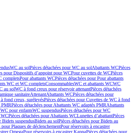
endus
WC au sol
Pièces détachées pour WC au sol
Abattants WC
Pièces
es pour Dispositifs d’appoint pour WC
Pour cuvettes de WC
Pièces
C complets
Pour abattants WC
Pièces détachées pour Pour abattants
ants WC et WC complets
Consommables
WC et abattants WC
WC
C au sol
WC à fond creux pour réservoir attenant
Pièces détachées
amique sanitaire
Attenant
Abattants WC
Pièces détachées pour
à fond creux, surélevés
Pièces détachées pour Cuvettes de WC à fond
és PMR
Pièces détachées pour Abattants WC adaptés PMR
Abattants
r WC pour enfants
WC suspendus
Pièces détachées pour WC
s WC
Pièces détachées pour Abattants WC
Lunettes d’abattant
Pièces
r Bidets suspendus
Bidets au sol
Pièces détachées pour Bidets au
s pour Plaques de déclenchement
Pour réservoirs à encastrer
astrer Omega
Pour réservoirs à encastrer Kappa
Pièces détachées pour