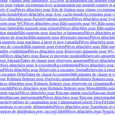
 pour Vidages pour baignoires, d52
Avec actionnement par poignée rota
tion pour vidage excentrique
Avec actionnement par poignée rotative et a
ivée d’eau
Pièces détachées pour Kits de finition pour vidage excentrique
ache-bonde
Pièces détachées pour Avec cache-bonde
Accessoires pour v
èces détachées pour Parois
Systèmes porteurs
Pièces détachées pour Sys
pports pour WC
Pièces détachées pour Bâti-supports pour WC
Bâti-suppo
pour bidets
Bâti-supports pour urinoirs
Pièces détachées pour Bâti-suppor
tion murale
Bâti-supports pour douches et baignoires
Pièces détachées p
rations de douches
Bâti-supports pour déversoirs muraux
Pièces détaché
i-supports pour machines à laver et lave-vaisselle
Pièces détachées pour 
rges de console
Bâti-supports pour éviers
Pièces détachées pour Bâti-sup
tière synthétique
Pièces détachées pour Réservoirs apparents pour WC,
on
Pièces détachées pour Basse et moyenne position
Réservoirs apparent
pour Attenant
Tubes de chasse pour réservoirs apparents
Pièces détachées
ièces détachées pour Accessoires
Raccordements
Pièces détachées pou
ma
Pièces détachées pour Réservoirs à encastrer Sigma
Réservoirs à enc
 encastrer Delta
Tubes de chasse
Accessoires
Mécanismes de chasse et rob
our Robinets flotteurs pour réservoirs apparents
Robinets flotteurs pour 
ièces détachées pour Robinets flotteurs pour réservoirs en céramique
Rob
Monolith
Pièces détachées pour Robinets flotteurs pour Monolith
Mécanis
imple touche
Pièces détachées pour Rinçage simple touche
Rinçage doub
lets
Rinçage interrompable
Pièces détachées pour Rinçage interrompabl
touche
Systèmes de canalisation pour l’alimentation
Geberit FlowFit
Tube
nsitions et raccords, démontables
Pièces détachées pour Transitions et 
rrices de distribution avec raccord fileté
Pièces détachées pour Nourrice