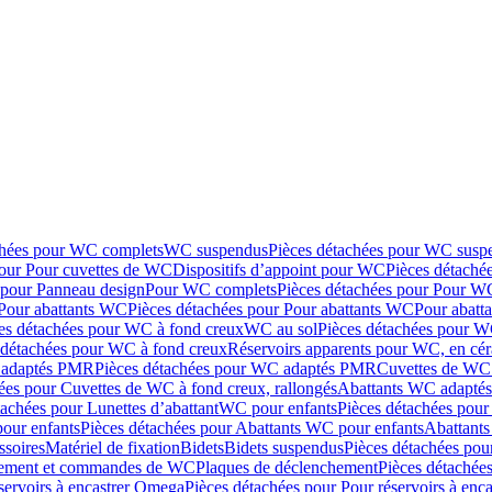
chées pour WC complets
WC suspendus
Pièces détachées pour WC susp
pour Pour cuvettes de WC
Dispositifs d’appoint pour WC
Pièces détaché
 pour Panneau design
Pour WC complets
Pièces détachées pour Pour W
Pour abattants WC
Pièces détachées pour Pour abattants WC
Pour abatt
es détachées pour WC à fond creux
WC au sol
Pièces détachées pour W
 détachées pour WC à fond creux
Réservoirs apparents pour WC, en cér
adaptés PMR
Pièces détachées pour WC adaptés PMR
Cuvettes de WC 
ées pour Cuvettes de WC à fond creux, rallongés
Abattants WC adapt
tachées pour Lunettes d’abattant
WC pour enfants
Pièces détachées pou
our enfants
Pièces détachées pour Abattants WC pour enfants
Abattant
ssoires
Matériel de fixation
Bidets
Bidets suspendus
Pièces détachées pou
hement et commandes de WC
Plaques de déclenchement
Pièces détachée
servoirs à encastrer Omega
Pièces détachées pour Pour réservoirs à enc