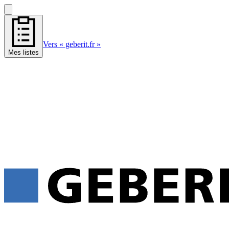
Vers « geberit.fr »
Mes listes