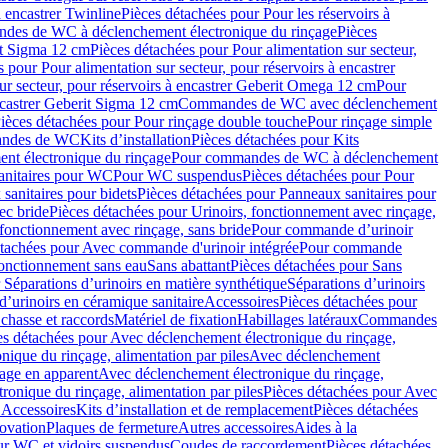
à encastrer Twinline
Pièces détachées pour Pour les réservoirs à
es de WC à déclenchement électronique du rinçage
Pièces
rit Sigma 12 cm
Pièces détachées pour Pour alimentation sur secteur,
 pour Pour alimentation sur secteur, pour réservoirs à encastrer
ur secteur, pour réservoirs à encastrer Geberit Omega 12 cm
Pour
encastrer Geberit Sigma 12 cm
Commandes de WC avec déclenchement
ièces détachées pour Pour rinçage double touche
Pour rinçage simple
mandes de WC
Kits d’installation
Pièces détachées pour Kits
nt électronique du rinçage
Pour commandes de WC à déclenchement
anitaires pour WC
Pour WC suspendus
Pièces détachées pour Pour
sanitaires pour bidets
Pièces détachées pour Panneaux sanitaires pour
ec bride
Pièces détachées pour Urinoirs, fonctionnement avec rinçage,
 fonctionnement avec rinçage, sans bride
Pour commande d’urinoir
étachées pour Avec commande d'urinoir intégrée
Pour commande
fonctionnement sans eau
Sans abattant
Pièces détachées pour Sans
 Séparations d’urinoirs en matière synthétique
Séparations d’urinoirs
d’urinoirs en céramique sanitaire
Accessoires
Pièces détachées pour
chasse et raccords
Matériel de fixation
Habillages latéraux
Commandes
es détachées pour Avec déclenchement électronique du rinçage,
ique du rinçage, alimentation par piles
Avec déclenchement
age en apparent
Avec déclenchement électronique du rinçage,
onique du rinçage, alimentation par piles
Pièces détachées pour Avec
 Accessoires
Kits d’installation et de remplacement
Pièces détachées
novation
Plaques de fermeture
Autres accessoires
Aides à la
ur WC et vidoirs suspendus
Coudes de raccordement
Pièces détachées