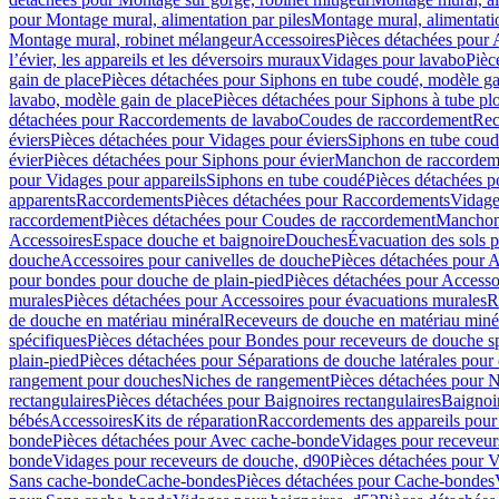
pour Montage mural, alimentation par piles
Montage mural, alimentati
Montage mural, robinet mélangeur
Accessoires
Pièces détachées pour 
l’évier, les appareils et les déversoirs muraux
Vidages pour lavabo
Pièc
gain de place
Pièces détachées pour Siphons en tube coudé, modèle ga
lavabo, modèle gain de place
Pièces détachées pour Siphons à tube pl
détachées pour Raccordements de lavabo
Coudes de raccordement
Rec
éviers
Pièces détachées pour Vidages pour éviers
Siphons en tube cou
évier
Pièces détachées pour Siphons pour évier
Manchon de raccordem
pour Vidages pour appareils
Siphons en tube coudé
Pièces détachées p
apparents
Raccordements
Pièces détachées pour Raccordements
Vidage
raccordement
Pièces détachées pour Coudes de raccordement
Manchon
Accessoires
Espace douche et baignoire
Douches
Évacuation des sols 
douche
Accessoires pour canivelles de douche
Pièces détachées pour A
pour bondes pour douche de plain-pied
Pièces détachées pour Accesso
murales
Pièces détachées pour Accessoires pour évacuations murales
R
de douche en matériau minéral
Receveurs de douche en matériau miné
spécifiques
Pièces détachées pour Bondes pour receveurs de douche s
plain-pied
Pièces détachées pour Séparations de douche latérales pour
rangement pour douches
Niches de rangement
Pièces détachées pour 
rectangulaires
Pièces détachées pour Baignoires rectangulaires
Baignoi
bébés
Accessoires
Kits de réparation
Raccordements des appareils pour 
bonde
Pièces détachées pour Avec cache-bonde
Vidages pour receveur
bonde
Vidages pour receveurs de douche, d90
Pièces détachées pour 
Sans cache-bonde
Cache-bondes
Pièces détachées pour Cache-bondes