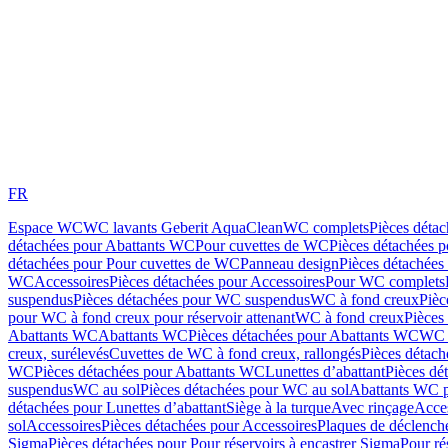
FR
Espace WC
WC lavants Geberit AquaClean
WC complets
Pièces déta
détachées pour Abattants WC
Pour cuvettes de WC
Pièces détachées 
détachées pour Pour cuvettes de WC
Panneau design
Pièces détachées
WC
Accessoires
Pièces détachées pour Accessoires
Pour WC complets
suspendus
Pièces détachées pour WC suspendus
WC à fond creux
Pièc
pour WC à fond creux pour réservoir attenant
WC à fond creux
Pièces
Abattants WC
Abattants WC
Pièces détachées pour Abattants WC
WC 
creux, surélevés
Cuvettes de WC à fond creux, rallongés
Pièces détach
WC
Pièces détachées pour Abattants WC
Lunettes d’abattant
Pièces dé
suspendus
WC au sol
Pièces détachées pour WC au sol
Abattants WC p
détachées pour Lunettes d’abattant
Siège à la turque
Avec rinçage
Acce
sol
Accessoires
Pièces détachées pour Accessoires
Plaques de déclenc
Sigma
Pièces détachées pour Pour réservoirs à encastrer Sigma
Pour ré