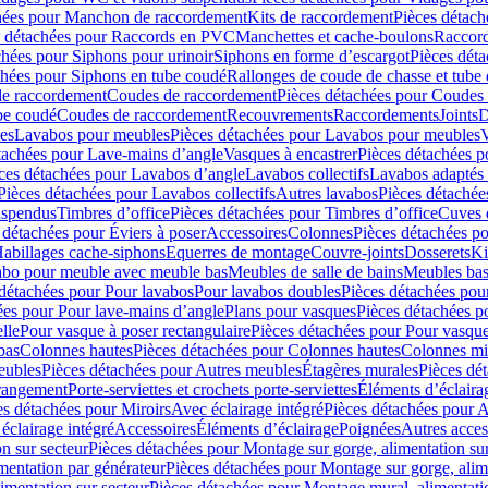
hées pour Manchon de raccordement
Kits de raccordement
Pièces détach
s détachées pour Raccords en PVC
Manchettes et cache-boulons
Raccord
chées pour Siphons pour urinoir
Siphons en forme d’escargot
Pièces dét
chées pour Siphons en tube coudé
Rallonges de coude de chasse et tube 
de raccordement
Coudes de raccordement
Pièces détachées pour Coudes
be coudé
Coudes de raccordement
Recouvrements
Raccordements
Joints
D
es
Lavabos pour meubles
Pièces détachées pour Lavabos pour meubles
V
tachées pour Lave-mains d’angle
Vasques à encastrer
Pièces détachées p
ces détachées pour Lavabos d’angle
Lavabos collectifs
Lavabos adapté
Pièces détachées pour Lavabos collectifs
Autres lavabos
Pièces détachée
uspendus
Timbres dʼoffice
Pièces détachées pour Timbres dʼoffice
Cuves d
 détachées pour Éviers à poser
Accessoires
Colonnes
Pièces détachées p
abillages cache-siphons
Equerres de montage
Couvre-joints
Dosserets
Ki
vabo pour meuble avec meuble bas
Meubles de salle de bains
Meubles bas
 détachées pour Pour lavabos
Pour lavabos doubles
Pièces détachées pou
ées pour Pour lave-mains d’angle
Plans pour vasques
Pièces détachées p
lle
Pour vasque à poser rectangulaire
Pièces détachées pour Pour vasque
bas
Colonnes hautes
Pièces détachées pour Colonnes hautes
Colonnes mi
eubles
Pièces détachées pour Autres meubles
Étagères murales
Pièces dé
 rangement
Porte-serviettes et crochets porte-serviettes
Éléments d’éclaira
es détachées pour Miroirs
Avec éclairage intégré
Pièces détachées pour A
éclairage intégré
Accessoires
Éléments d’éclairage
Poignées
Autres acces
n sur secteur
Pièces détachées pour Montage sur gorge, alimentation sur
mentation par générateur
Pièces détachées pour Montage sur gorge, alim
imentation sur secteur
Pièces détachées pour Montage mural, alimentatio