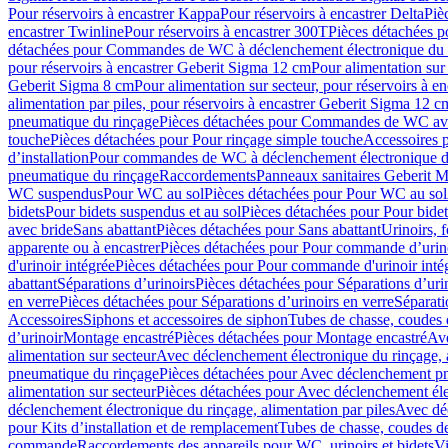
Pour réservoirs à encastrer Kappa
Pour réservoirs à encastrer Delta
Piè
encastrer Twinline
Pour réservoirs à encastrer 300T
Pièces détachées p
détachées pour Commandes de WC à déclenchement électronique du 
pour réservoirs à encastrer Geberit Sigma 12 cm
Pour alimentation sur
Geberit Sigma 8 cm
Pour alimentation sur secteur, pour réservoirs à 
alimentation par piles, pour réservoirs à encastrer Geberit Sigma 12 c
pneumatique du rinçage
Pièces détachées pour Commandes de WC ave
touche
Pièces détachées pour Pour rinçage simple touche
Accessoires
d’installation
Pour commandes de WC à déclenchement électronique d
pneumatique du rinçage
Raccordements
Panneaux sanitaires Geberit M
WC suspendus
Pour WC au sol
Pièces détachées pour Pour WC au sol
bidets
Pour bidets suspendus et au sol
Pièces détachées pour Pour bidet
avec bride
Sans abattant
Pièces détachées pour Sans abattant
Urinoirs, 
apparente ou à encastrer
Pièces détachées pour Pour commande d’urino
d'urinoir intégrée
Pièces détachées pour Pour commande d'urinoir inté
abattant
Séparations d’urinoirs
Pièces détachées pour Séparations d’uri
en verre
Pièces détachées pour Séparations d’urinoirs en verre
Séparati
Accessoires
Siphons et accessoires de siphon
Tubes de chasse, coudes 
dʼurinoir
Montage encastré
Pièces détachées pour Montage encastré
Ave
alimentation sur secteur
Avec déclenchement électronique du rinçage, a
pneumatique du rinçage
Pièces détachées pour Avec déclenchement p
alimentation sur secteur
Pièces détachées pour Avec déclenchement élec
déclenchement électronique du rinçage, alimentation par piles
Avec dé
pour Kits d’installation et de remplacement
Tubes de chasse, coudes de
commande
Raccordements des appareils pour WC, urinoirs et bidets
Vi