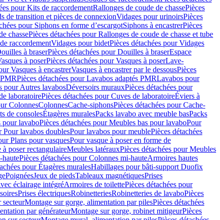
ées pour Kits de raccordement
Rallonges de coude de chasse
Pièces
s de transition et pièces de connexion
Vidages pour urinoirs
Pièces
achées pour Siphons en forme d’escargot
Siphons à encastrer
Pièces
de chasse
Pièces détachées pour Rallonges de coude de chasse et tube
 de raccordement
Vidages pour bidet
Pièces détachées pour Vidages
ouilles à braser
Pièces détachées pour Douilles à braser
Espace
asques à poser
Pièces détachées pour Vasques à poser
Lave-
our Vasques à encastrer
Vasques à encastrer par le dessous
Pièces
s PMR
Pièces détachées pour Lavabos adaptés PMR
Lavabos pour
s pour Autres lavabos
Déversoirs muraux
Pièces détachées pour
e laboratoire
Pièces détachées pour Cuves de laboratoire
Éviers à
our Colonnes
Colonnes
Cache-siphons
Pièces détachées pour Cache-
ts de consoles
Étagères murales
Packs lavabo avec meuble bas
Packs
 pour lavabo
Pièces détachées pour Meubles bas pour lavabo
Pour
r Pour lavabos doubles
Pour lavabos pour meuble
Pièces détachées
our Plans pour vasques
Pour vasque à poser en forme de
 à poser rectangulaire
Meubles latéraux
Pièces détachées pour Meubles
-haute
Pièces détachées pour Colonnes mi-haute
Armoires hautes
tachées pour Étagères murales
Habillages pour bâti-support Duofix
ge
Poignées
Jeux de pieds
Tableaux magnétiques
Prises
vec éclairage intégré
Armoires de toilette
Pièces détachées pour
soires
Prises électriques
Robinetteries
Robinetteries de lavabo
Pièces
 secteur
Montage sur gorge, alimentation par piles
Pièces détachées
entation par générateur
Montage sur gorge, robinet mitigeur
Pièces
n sur secteur
Montage mural, alimentation par piles
Pièces détachées