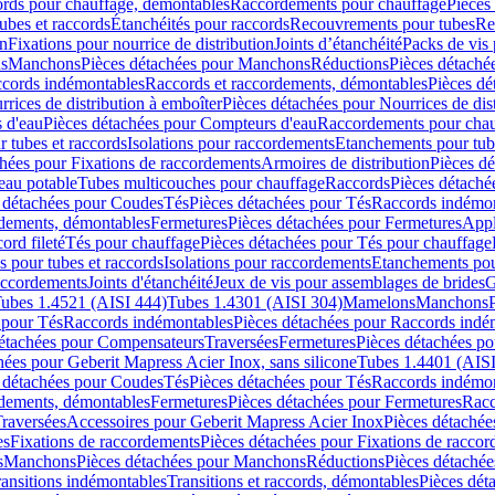
cords pour chauffage, démontables
Raccordements pour chauffage
Pièces
ubes et raccords
Étanchéités pour raccords
Recouvrements pour tubes
Re
on
Fixations pour nourrice de distribution
Joints d’étanchéité
Packs de vis
ds
Manchons
Pièces détachées pour Manchons
Réductions
Pièces détaché
ccords indémontables
Raccords et raccordements, démontables
Pièces dé
rrices de distribution à emboîter
Pièces détachées pour Nourrices de dis
 d'eau
Pièces détachées pour Compteurs d'eau
Raccordements pour chau
r tubes et raccords
Isolations pour raccordements
Etanchements pour tube
chées pour Fixations de raccordements
Armoires de distribution
Pièces dé
eau potable
Tubes multicouches pour chauffage
Raccords
Pièces détaché
 détachées pour Coudes
Tés
Pièces détachées pour Tés
Raccords indémon
rdements, démontables
Fermetures
Pièces détachées pour Fermetures
Appl
ord fileté
Tés pour chauffage
Pièces détachées pour Tés pour chauffage
ns pour tubes et raccords
Isolations pour raccordements
Etanchements pour
raccordements
Joints d'étanchéité
Jeux de vis pour assemblages de brides
G
ubes 1.4521 (AISI 444)
Tubes 1.4301 (AISI 304)
Mamelons
Manchons
 pour Tés
Raccords indémontables
Pièces détachées pour Raccords indé
détachées pour Compensateurs
Traversées
Fermetures
Pièces détachées po
hées pour Geberit Mapress Acier Inox, sans silicone
Tubes 1.4401 (AISI
 détachées pour Coudes
Tés
Pièces détachées pour Tés
Raccords indémon
rdements, démontables
Fermetures
Pièces détachées pour Fermetures
Racc
raversées
Accessoires pour Geberit Mapress Acier Inox
Pièces détachée
es
Fixations de raccordements
Pièces détachées pour Fixations de racco
s
Manchons
Pièces détachées pour Manchons
Réductions
Pièces détachée
ransitions indémontables
Transitions et raccords, démontables
Pièces dét