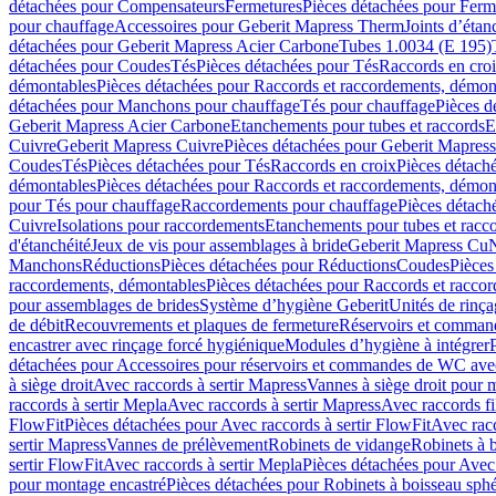
détachées pour Compensateurs
Fermetures
Pièces détachées pour Ferm
pour chauffage
Accessoires pour Geberit Mapress Therm
Joints d’étan
détachées pour Geberit Mapress Acier Carbone
Tubes 1.0034 (E 195)
détachées pour Coudes
Tés
Pièces détachées pour Tés
Raccords en cro
démontables
Pièces détachées pour Raccords et raccordements, démon
détachées pour Manchons pour chauffage
Tés pour chauffage
Pièces d
Geberit Mapress Acier Carbone
Etanchements pour tubes et raccords
E
Cuivre
Geberit Mapress Cuivre
Pièces détachées pour Geberit Mapres
Coudes
Tés
Pièces détachées pour Tés
Raccords en croix
Pièces détach
démontables
Pièces détachées pour Raccords et raccordements, démon
pour Tés pour chauffage
Raccordements pour chauffage
Pièces détach
Cuivre
Isolations pour raccordements
Etanchements pour tubes et racc
d'étanchéité
Jeux de vis pour assemblages à bride
Geberit Mapress Cu
Manchons
Réductions
Pièces détachées pour Réductions
Coudes
Pièces
raccordements, démontables
Pièces détachées pour Raccords et racco
pour assemblages de brides
Système d’hygiène Geberit
Unités de rinç
de débit
Recouvrements et plaques de fermeture
Réservoirs et comman
encastrer avec rinçage forcé hygiénique
Modules d’hygiène à intégrer
détachées pour Accessoires pour réservoirs et commandes de WC avec
à siège droit
Avec raccords à sertir Mapress
Vannes à siège droit pour 
raccords à sertir Mepla
Avec raccords à sertir Mapress
Avec raccords fi
FlowFit
Pièces détachées pour Avec raccords à sertir FlowFit
Avec racc
sertir Mapress
Vannes de prélèvement
Robinets de vidange
Robinets à 
sertir FlowFit
Avec raccords à sertir Mepla
Pièces détachées pour Avec 
pour montage encastré
Pièces détachées pour Robinets à boisseau sph