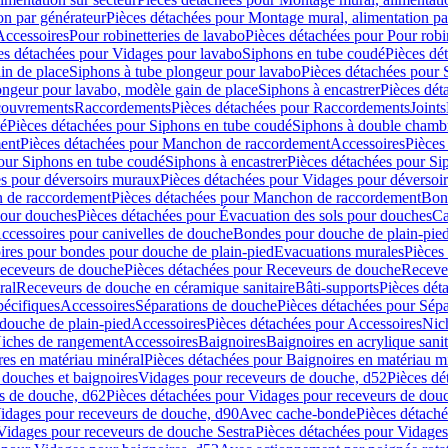
on par générateur
Pièces détachées pour Montage mural, alimentation pa
Accessoires
Pour robinetteries de lavabo
Pièces détachées pour Pour robi
es détachées pour Vidages pour lavabo
Siphons en tube coudé
Pièces dé
in de place
Siphons à tube plongeur pour lavabo
Pièces détachées pour 
ongeur pour lavabo, modèle gain de place
Siphons à encastrer
Pièces dét
ouvrements
Raccordements
Pièces détachées pour Raccordements
Joints
dé
Pièces détachées pour Siphons en tube coudé
Siphons à double chamb
ent
Pièces détachées pour Manchon de raccordement
Accessoires
Pièces
our Siphons en tube coudé
Siphons à encastrer
Pièces détachées pour Sip
s pour déversoirs muraux
Pièces détachées pour Vidages pour déversoi
 de raccordement
Pièces détachées pour Manchon de raccordement
Bon
pour douches
Pièces détachées pour Évacuation des sols pour douches
Ca
ccessoires pour canivelles de douche
Bondes pour douche de plain-pie
ires pour bondes pour douche de plain-pied
Evacuations murales
Pièces
eceveurs de douche
Pièces détachées pour Receveurs de douche
Receve
ral
Receveurs de douche en céramique sanitaire
Bâti-supports
Pièces dét
pécifiques
Accessoires
Séparations de douche
Pièces détachées pour Sép
 douche de plain-pied
Accessoires
Pièces détachées pour Accessoires
Nic
Niches de rangement
Accessoires
Baignoires
Baignoires en acrylique sanit
res en matériau minéral
Pièces détachées pour Baignoires en matériau m
douches et baignoires
Vidages pour receveurs de douche, d52
Pièces dé
s de douche, d62
Pièces détachées pour Vidages pour receveurs de dou
Vidages pour receveurs de douche, d90
Avec cache-bonde
Pièces détach
Vidages pour receveurs de douche Sestra
Pièces détachées pour Vidages