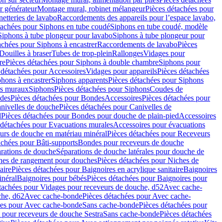
r générateur
Montage mural, robinet mélangeur
Pièces détachées pour
netteries de lavabo
Raccordements des appareils pour l’espace lavabo,
tachées pour Siphons en tube coudé
Siphons en tube coudé, modèle
Siphons à tube plongeur pour lavabo
Siphons à tube plongeur pour
achées pour Siphons à encastrer
Raccordements de lavabo
Pièces
Douilles à braser
Tubes de trop-plein
Rallonges
Vidages pour
re
Pièces détachées pour Siphons à double chambre
Siphons pour
 détachées pour Accessoires
Vidages pour appareils
Pièces détachées
hons à encastrer
Siphons apparents
Pièces détachées pour Siphons
rs muraux
Siphons
Pièces détachées pour Siphons
Coudes de
des
Pièces détachées pour Bondes
Accessoires
Pièces détachées pour
nivelles de douche
Pièces détachées pour Canivelles de
d
Pièces détachées pour Bondes pour douche de plain-pied
Accessoires
 détachées pour Evacuations murales
Accessoires pour évacuations
urs de douche en matériau minéral
Pièces détachées pour Receveurs
achées pour Bâti-supports
Bondes pour receveurs de douche
arations de douche
Séparations de douche latérales pour douche de
hes de rangement pour douches
Pièces détachées pour Niches de
aire
Pièces détachées pour Baignoires en acrylique sanitaire
Baignoires
inéral
Baignoires pour bébés
Pièces détachées pour Baignoires pour
tachées pour Vidages pour receveurs de douche, d52
Avec cache-
che, d62
Avec cache-bonde
Pièces détachées pour Avec cache-
ées pour Avec cache-bonde
Sans cache-bonde
Pièces détachées pour
 pour receveurs de douche Sestra
Sans cache-bonde
Pièces détachées