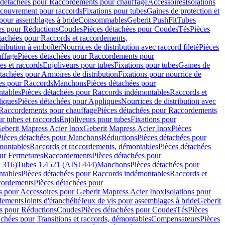
 détachées pour Raccordements pour chauffage
Accessoires
Isolations
couvrement pour raccords
Fixations pour tubes
Gaines de protection et
 pour assemblages à bride
Consommables
Geberit PushFit
Tubes
es pour Réductions
Coudes
Pièces détachées pour Coudes
Tés
Pièces
tachées pour Raccords et raccordements,
tribution à emboîter
Nourrices de distribution avec raccord fileté
Pièces
ffage
Pièces détachées pour Raccordements pour
s et raccords
Enjoliveurs pour tubes
Fixations pour tubes
Gaines de
tachées pour Armoires de distribution
Fixations pour nourrice de
es pour Raccords
Manchons
Pièces détachées pour
tables
Pièces détachées pour Raccords indémontables
Raccords et
iques
Pièces détachées pour Appliques
Nourrices de distribution avec
Raccordements pour chauffage
Pièces détachées pour Raccordements
 tubes et raccords
Enjoliveurs pour tubes
Fixations pour
eberit Mapress Acier Inox
Geberit Mapress Acier Inox
Pièces
Pièces détachées pour Manchons
Réductions
Pièces détachées pour
montables
Raccords et raccordements, démontables
Pièces détachées
ur Fermetures
Raccordements
Pièces détachées pour
 316)
Tubes 1.4521 (AISI 444)
Manchons
Pièces détachées pour
tables
Pièces détachées pour Raccords indémontables
Raccords et
ordements
Pièces détachées pour
s pour Accessoires pour Geberit Mapress Acier Inox
Isolations pour
rdements
Joints d'étanchéité
Jeux de vis pour assemblages à bride
Geberit
s pour Réductions
Coudes
Pièces détachées pour Coudes
Tés
Pièces
achées pour Transitions et raccords, démontables
Compensateurs
Pièces