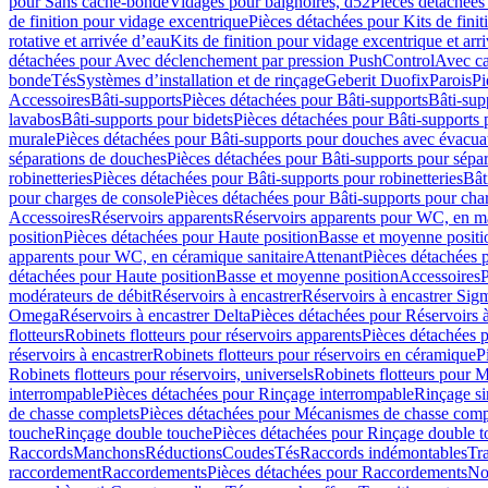
pour Sans cache-bonde
Vidages pour baignoires, d52
Pièces détachées
de finition pour vidage excentrique
Pièces détachées pour Kits de fini
rotative et arrivée d’eau
Kits de finition pour vidage excentrique et arr
détachées pour Avec déclenchement par pression PushControl
Avec c
bonde
Tés
Systèmes d’installation et de rinçage
Geberit Duofix
Parois
Pi
Accessoires
Bâti-supports
Pièces détachées pour Bâti-supports
Bâti-su
lavabos
Bâti-supports pour bidets
Pièces détachées pour Bâti-supports 
murale
Pièces détachées pour Bâti-supports pour douches avec évacua
séparations de douches
Pièces détachées pour Bâti-supports pour sépa
robinetteries
Pièces détachées pour Bâti-supports pour robinetteries
Bât
pour charges de console
Pièces détachées pour Bâti-supports pour cha
Accessoires
Réservoirs apparents
Réservoirs apparents pour WC, en ma
position
Pièces détachées pour Haute position
Basse et moyenne positi
apparents pour WC, en céramique sanitaire
Attenant
Pièces détachées 
détachées pour Haute position
Basse et moyenne position
Accessoires
P
modérateurs de débit
Réservoirs à encastrer
Réservoirs à encastrer Sig
Omega
Réservoirs à encastrer Delta
Pièces détachées pour Réservoirs à
flotteurs
Robinets flotteurs pour réservoirs apparents
Pièces détachées p
réservoirs à encastrer
Robinets flotteurs pour réservoirs en céramique
P
Robinets flotteurs pour réservoirs, universels
Robinets flotteurs pour 
interrompable
Pièces détachées pour Rinçage interrompable
Rinçage s
de chasse complets
Pièces détachées pour Mécanismes de chasse comp
touche
Rinçage double touche
Pièces détachées pour Rinçage double 
Raccords
Manchons
Réductions
Coudes
Tés
Raccords indémontables
Tra
raccordement
Raccordements
Pièces détachées pour Raccordements
Nou