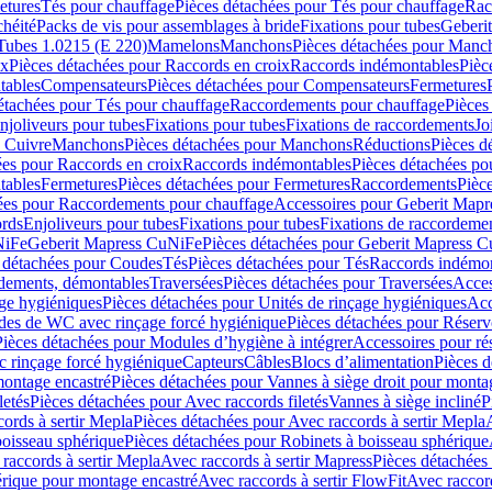
etures
Tés pour chauffage
Pièces détachées pour Tés pour chauffage
Rac
chéité
Packs de vis pour assemblages à bride
Fixations pour tubes
Geberi
Tubes 1.0215 (E 220)
Mamelons
Manchons
Pièces détachées pour Manc
ix
Pièces détachées pour Raccords en croix
Raccords indémontables
Pièc
tables
Compensateurs
Pièces détachées pour Compensateurs
Fermetures
étachées pour Tés pour chauffage
Raccordements pour chauffage
Pièces
njoliveurs pour tubes
Fixations pour tubes
Fixations de raccordements
Jo
s Cuivre
Manchons
Pièces détachées pour Manchons
Réductions
Pièces d
ées pour Raccords en croix
Raccords indémontables
Pièces détachées po
tables
Fermetures
Pièces détachées pour Fermetures
Raccordements
Pièc
ées pour Raccordements pour chauffage
Accessoires pour Geberit Mapr
ords
Enjoliveurs pour tubes
Fixations pour tubes
Fixations de raccordeme
NiFe
Geberit Mapress CuNiFe
Pièces détachées pour Geberit Mapress 
 détachées pour Coudes
Tés
Pièces détachées pour Tés
Raccords indémon
rdements, démontables
Traversées
Pièces détachées pour Traversées
Acces
age hygiéniques
Pièces détachées pour Unités de rinçage hygiéniques
Acc
des de WC avec rinçage forcé hygiénique
Pièces détachées pour Réser
Pièces détachées pour Modules d’hygiène à intégrer
Accessoires pour r
 rinçage forcé hygiénique
Capteurs
Câbles
Blocs d’alimentation
Pièces d
montage encastré
Pièces détachées pour Vannes à siège droit pour monta
letés
Pièces détachées pour Avec raccords filetés
Vannes à siège incliné
P
ords à sertir Mepla
Pièces détachées pour Avec raccords à sertir Mepla
boisseau sphérique
Pièces détachées pour Robinets à boisseau sphérique
raccords à sertir Mepla
Avec raccords à sertir Mapress
Pièces détachées
érique pour montage encastré
Avec raccords à sertir FlowFit
Avec raccord