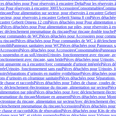
ces détachées pour Pour réservoirs à encastrer Delta
Pour les réservoirs 
our Pour réservoirs à encastrer 300T
Accessoires
Consommables
Command
rinçage
Pour alimentation sur secteur, pour réservoirs à encastrer Gebe
 secteur, pour réservoirs à encastrer Geberit Sigma 8 cm
Pièces détachées
encastrer Geberit Omega 12 cm
Pièces détachées pour Pour alimentation s
m
Pièces détachées pour Pour alimentation par piles, pour réservoirs à 
c déclenchement pneumatique du rinçage
Pour rinçage double touche
P
 pour commandes de WC
Pièces détachées pour Accessoires pour com
u rinçage
Pièces détachées pour Pour commandes de WC à déclencheme
onolith
Panneaux sanitaires pour WC
Pièces détachées pour Panneaux s
Accessoires
Pièces détachées pour Accessoires
Consommables
Panneaux 
s suspendus et au sol
Urinoirs
Urinoirs, fonctionnement avec rinçage, av
fonctionnement avec rinçage, sans bride
Pièces détachées pour Urinoirs,
ir apparente ou à encastrer
Avec commande d'urinoir intégrée
Pièces d
grée
Urinoirs, fonctionnement sans eau
Pièces détachées pour Urinoirs, 
noirs
Séparations d’urinoirs en matière synthétique
Pièces détachées pour
ons d’urinoirs en céramique sanitaire
Pièces détachées pour Séparations 
de chasse et raccords
Pièces détachées pour Tubes de chasse, coudes de 
c déclenchement électronique du rinçage, alimentation sur secteur
Pièc
limentation par piles
Pièces détachées pour Avec déclenchement électron
neumatique du rinçage
Montage en apparent
Pièces détachées pour Mont
tronique du rinçage, alimentation sur secteur
Avec déclenchement électr
clenchement pneumatique du rinçage
Accessoires
Pièces détachées pour
 chasse et raccords
Kits de rénovation
Pièces détachées pour Kits de ré
dages pour WC et vidoirs suspendus
Pièces détachées pour Vidages po