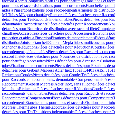
raccord à sertir
Compteurs d'eau
Tés pour chauffage
Transitions et rac
pour tubes et raccords
Isolations pour raccordements
Étanchéités pour t
aides à l'insertion
Fixations pour raccordements
Armoires de distributi
ML
Tubes ML pour chauffage
Raccords
Pièces détachées pour Raccor
détachées pour Tés
Raccords indémontables
Pièces détachées pour Ra
démontables
Raccordements
Pièces détachées pour Raccordements
Nou
détachées pour Nourrices de distribution avec raccord fileté
Compteurs
chauffage
Accessoires
Pièces détachées pour Accessoires
Isolations pou
protection et aides à l'insertion
Fixations de raccordements
Pièces déta
distribution
Joints d'étanchéité
Geberit Mepla
Tubes multicouches pour 
Manchons
Réductions
Pièces détachées pour Réductions
Coudes
Pièces
raccordements, démontables
Pièces détachées pour Raccords et racco
raccord fileté
Pièces détachées pour Nourrices de distribution avec racc
pour chauffage
Accessoires
Pièces détachées pour Accessoires
Isolatio
tubes
Fixations de raccordements
Pièces détachées pour Fixations de 
détachées pour Geberit Mapress Acier Inox
Tubes 1.4401 (AISI 316)
T
Réductions
Coudes
Pièces détachées pour Coudes
Tés
Pièces détachées
pour Raccords et raccordements, démontables
Compensateurs
Pièces 
Raccordements
Geberit Mapress Acier Inox, sans silicone
Pièces détac
Manchons
Réductions
Pièces détachées pour Réductions
Coudes
Pièces
raccordements, démontables
Pièces détachées pour Raccords et racco
Raccordements
Compensateurs
Pièces détachées pour Compensateurs
T
raccordements
Etanchements pour tubes et raccords
Fixations pour tub
Mapress Therm
Tubes Therm
Raccords
Pièces détachées pour Raccord
détachées pour Tés
Transitions indémontables
Pièces détachées pour T