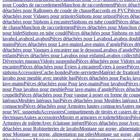
pour Coudes de raccordement
Manchon de raccordement
Pièces détac
détachées pour Rallonges de coude de chasse
Raccords en PVC
Pièce
détachées pour Vidages pour urinoirs
Siphons pour urinoir
Pièces déta
détachées pour Siphons à encastrer
Siphons en tube coudé
Pièces déta
de chasse
Manchon de raccordement
Pièces détachées pour Manchon 
pour bidet
Siphons en tube coudé
Pièces détachées pour Siphons en tu
lavabo
Lavabos
Lavabos
Pièces détachées pour Lavabos
Lavabos doubl
mains
Pièces détachées pour Lave-mains
Lave-mains d’angle
Pièces dé
détachées pour Vasques à encastrer par le dessous
Lavabos d’angle
Piè
enfants
Pièces détachées pour Lavabos pour enfants
Lavabos collectifs
Déversoirs muraux
Vidoirs suspendus
Pièces détachées pour Vidoirs s
encastrer
Pièces détachées pour Éviers à encastrer
Éviers à poser
Pièces
siphons
Accessoires
Cache-bondes
Porte-serviettes
Matériel de fixation
H
lavabo pour meuble avec meuble bas
Pièces détachées pour Packs la
lave-mains
Pièces détachées pour Pour lave-mains
Pour lavabos
Pièces
pour Pour lavabos pour meuble
Pour lave-mains d’angle
Pièces détach
coupelle
Pièces détachées pour Pour vasque à poser en forme de coupe
latéraux
Meubles latéraux bas
Pièces détachées pour Meubles latéraux 
compactes
Pièces détachées pour Armoires hautes compactes
Autres m
pour WC suspendu
Accessoires
Compartiments de tiroirs et casiers de
électriques
Autres accessoires
Miroirs et armoires et toilette
Miroirs
Pièc
Armoires de toilette
Avec éclairage intégré
Pièces détachées pour Avec 
détachées pour Robinetteries de lavabo
Montage sur gorge, alimentatio
pour Montage sur gorge, alimentation par piles
Montage sur gorge, ali
détachées pour Montage sur gorge, robinet mitigeur
Montage mural, al