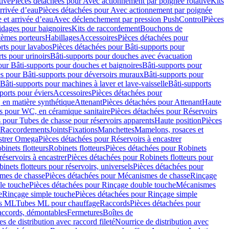
tive
Pièces détachées pour Avec actionnement par poignée rotative
Kits
rrivée d’eau
Pièces détachées pour Avec actionnement par poignée
 et arrivée d’eau
Avec déclenchement par pression PushControl
Pièces
idages pour baignoires
Kits de raccordement
Bouchons de
tèmes porteurs
Habillages
Accessoires
Pièces détachées pour
rts pour lavabos
Pièces détachées pour Bâti-supports pour
ts pour urinoirs
Bâti-supports pour douches avec évacuation
our Bâti-supports pour douches et baignoires
Bâti-supports pour
es pour Bâti-supports pour déversoirs muraux
Bâti-supports pour
Bâti-supports pour machines à laver et lave-vaisselle
Bâti-supports
ports pour éviers
Accessoires
Pièces détachées pour
 en matière synthétique
Attenant
Pièces détachées pour Attenant
Haute
s pour WC, en céramique sanitaire
Pièces détachées pour Réservoirs
 pour Tubes de chasse pour réservoirs apparents
Haute position
Pièces
r Raccordements
Joints
Fixations
Manchettes
Mamelons, rosaces et
astrer Omega
Pièces détachées pour Réservoirs à encastrer
inets flotteurs
Robinets flotteurs
Pièces détachées pour Robinets
réservoirs à encastrer
Pièces détachées pour Robinets flotteurs pour
inets flotteurs pour réservoirs, universels
Pièces détachées pour
mes de chasse
Pièces détachées pour Mécanismes de chasse
Rinçage
le touche
Pièces détachées pour Rinçage double touche
Mécanismes
e
Rinçage simple touche
Pièces détachées pour Rinçage simple
s ML
Tubes ML pour chauffage
Raccords
Pièces détachées pour
raccords, démontables
Fermetures
Boîtes de
s de distribution avec raccord fileté
Nourrice de distribution avec