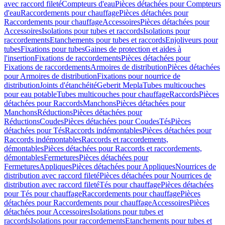
avec raccord fileté
Compteurs d'eau
Pièces détachées pour Compteurs
d'eau
Raccordements pour chauffage
Pièces détachées pour
Raccordements pour chauffage
Accessoires
Pièces détachées pour
Accessoires
Isolations pour tubes et raccords
Isolations pour
raccordements
Etanchements pour tubes et raccords
Enjoliveurs pour
tubes
Fixations pour tubes
Gaines de protection et aides à
l'insertion
Fixations de raccordements
Pièces détachées pour
Fixations de raccordements
Armoires de distribution
Pièces détachées
pour Armoires de distribution
Fixations pour nourrice de
distribution
Joints d'étanchéité
Geberit Mepla
Tubes multicouches
pour eau potable
Tubes multicouches pour chauffage
Raccords
Pièces
détachées pour Raccords
Manchons
Pièces détachées pour
Manchons
Réductions
Pièces détachées pour
Réductions
Coudes
Pièces détachées pour Coudes
Tés
Pièces
détachées pour Tés
Raccords indémontables
Pièces détachées pour
Raccords indémontables
Raccords et raccordements,
démontables
Pièces détachées pour Raccords et raccordements,
démontables
Fermetures
Pièces détachées pour
Fermetures
Appliques
Pièces détachées pour Appliques
Nourrices de
distribution avec raccord fileté
Pièces détachées pour Nourrices de
distribution avec raccord fileté
Tés pour chauffage
Pièces détachées
pour Tés pour chauffage
Raccordements pour chauffage
Pièces
détachées pour Raccordements pour chauffage
Accessoires
Pièces
détachées pour Accessoires
Isolations pour tubes et
raccords
Isolations pour raccordements
Etanchements pour tubes et