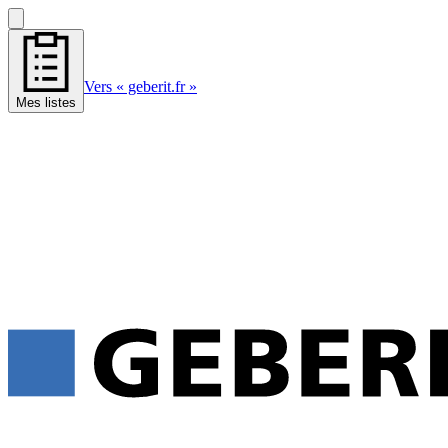
Vers « geberit.fr »
Mes listes