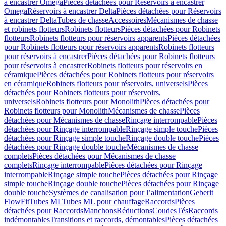
à encastrer Omega
Pièces détachées pour Réservoirs à encastrer
Omega
Réservoirs à encastrer Delta
Pièces détachées pour Réservoirs
à encastrer Delta
Tubes de chasse
Accessoires
Mécanismes de chasse
et robinets flotteurs
Robinets flotteurs
Pièces détachées pour Robinets
flotteurs
Robinets flotteurs pour réservoirs apparents
Pièces détachées
pour Robinets flotteurs pour réservoirs apparents
Robinets flotteurs
pour réservoirs à encastrer
Pièces détachées pour Robinets flotteurs
pour réservoirs à encastrer
Robinets flotteurs pour réservoirs en
céramique
Pièces détachées pour Robinets flotteurs pour réservoirs
en céramique
Robinets flotteurs pour réservoirs, universels
Pièces
détachées pour Robinets flotteurs pour réservoirs,
universels
Robinets flotteurs pour Monolith
Pièces détachées pour
Robinets flotteurs pour Monolith
Mécanismes de chasse
Pièces
détachées pour Mécanismes de chasse
Rinçage interrompable
Pièces
détachées pour Rinçage interrompable
Rinçage simple touche
Pièces
détachées pour Rinçage simple touche
Rinçage double touche
Pièces
détachées pour Rinçage double touche
Mécanismes de chasse
complets
Pièces détachées pour Mécanismes de chasse
complets
Rinçage interrompable
Pièces détachées pour Rinçage
interrompable
Rinçage simple touche
Pièces détachées pour Rinçage
simple touche
Rinçage double touche
Pièces détachées pour Rinçage
double touche
Systèmes de canalisation pour l’alimentation
Geberit
FlowFit
Tubes ML
Tubes ML pour chauffage
Raccords
Pièces
détachées pour Raccords
Manchons
Réductions
Coudes
Tés
Raccords
indémontables
Transitions et raccords, démontables
Pièces détachées