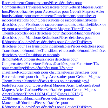
Raccordements
Compensateurs
Pièces détachées pour
Compensateurs
Traversées
Accessoires pour Geberit Mapress Acier
Inox
Pièces détachées pour Accessoires pour Geberit Mapress Acier
Inox
Isolations pour raccordements
Etanchements pour tubes et
raccords
Fixations pour tubes
Fixations de raccordements
Pièces
détachées pour Fixations de raccordements
Joints d'étanchéité
Jeux de
vis pour assemblages à bride
Geberit Mapress Therm
Tubes
Therm
Raccords
Pièces détachées pour Raccords
Manchons
Pièces
détachées pour Manchons
Réductions
Pièces détachées pour
Réductions
Coudes
Pièces détachées pour Coudes
Tés
Pièces
détachées pour Tés
Transitions indémontables
Pièces détachées pour
Transitions indémontables
Transitions et raccords, démontables
Pièces
détachées pour Transitions et raccords,
démontables
Compensateurs
Pièces détachées pour
Compensateurs
Fermetures
Pièces détachées pour Fermetures
Tés
pour chauffage
Pièces détachées pour Tés pour
chauffage
Raccordements pour chauffage
Pièces détachées pour
Raccordements pour chauffage
Accessoires pour Geberit Mapress
Therm
Joints d’étanchéité
Packs de vis pour assemblages à
bride
Fixations pour tubes
Geberit Mapress Acier Carbone
Geberit
Mapress Acier Carbone
Pièces détachées pour Geberit Mapress
Acier Carbone
Tubes 1.0034 (E 195)
Tubes 1.0215 (E
220)
Mamelons
Manchons
Pièces détachées pour
Manchons
Réductions
Pièces détachées pour
Réductions
Coudes
Pièces détachées pour Coudes
Tés
Pièces