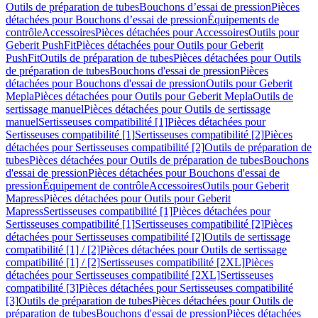
Outils de préparation de tubes
Bouchons d’essai de pression
Pièces
détachées pour Bouchons d’essai de pression
Équipements de
contrôle
Accessoires
Pièces détachées pour Accessoires
Outils pour
Geberit PushFit
Pièces détachées pour Outils pour Geberit
PushFit
Outils de préparation de tubes
Pièces détachées pour Outils
de préparation de tubes
Bouchons d'essai de pression
Pièces
détachées pour Bouchons d'essai de pression
Outils pour Geberit
Mepla
Pièces détachées pour Outils pour Geberit Mepla
Outils de
sertissage manuel
Pièces détachées pour Outils de sertissage
manuel
Sertisseuses compatibilité [1]
Pièces détachées pour
Sertisseuses compatibilité [1]
Sertisseuses compatibilité [2]
Pièces
détachées pour Sertisseuses compatibilité [2]
Outils de préparation de
tubes
Pièces détachées pour Outils de préparation de tubes
Bouchons
d'essai de pression
Pièces détachées pour Bouchons d'essai de
pression
Équipement de contrôle
Accessoires
Outils pour Geberit
Mapress
Pièces détachées pour Outils pour Geberit
Mapress
Sertisseuses compatibilité [1]
Pièces détachées pour
Sertisseuses compatibilité [1]
Sertisseuses compatibilité [2]
Pièces
détachées pour Sertisseuses compatibilité [2]
Outils de sertissage
compatibilité [1] / [2]
Pièces détachées pour Outils de sertissage
compatibilité [1] / [2]
Sertisseuses compatibilité [2XL]
Pièces
détachées pour Sertisseuses compatibilité [2XL]
Sertisseuses
compatibilité [3]
Pièces détachées pour Sertisseuses compatibilité
[3]
Outils de préparation de tubes
Pièces détachées pour Outils de
préparation de tubes
Bouchons d'essai de pression
Pièces détachées