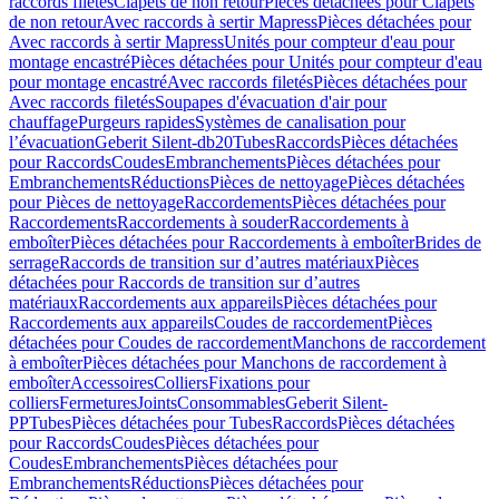
raccords filetés
Clapets de non retour
Pièces détachées pour Clapets
de non retour
Avec raccords à sertir Mapress
Pièces détachées pour
Avec raccords à sertir Mapress
Unités pour compteur d'eau pour
montage encastré
Pièces détachées pour Unités pour compteur d'eau
pour montage encastré
Avec raccords filetés
Pièces détachées pour
Avec raccords filetés
Soupapes d'évacuation d'air pour
chauffage
Purgeurs rapides
Systèmes de canalisation pour
l’évacuation
Geberit Silent-db20
Tubes
Raccords
Pièces détachées
pour Raccords
Coudes
Embranchements
Pièces détachées pour
Embranchements
Réductions
Pièces de nettoyage
Pièces détachées
pour Pièces de nettoyage
Raccordements
Pièces détachées pour
Raccordements
Raccordements à souder
Raccordements à
emboîter
Pièces détachées pour Raccordements à emboîter
Brides de
serrage
Raccords de transition sur d’autres matériaux
Pièces
détachées pour Raccords de transition sur d’autres
matériaux
Raccordements aux appareils
Pièces détachées pour
Raccordements aux appareils
Coudes de raccordement
Pièces
détachées pour Coudes de raccordement
Manchons de raccordement
à emboîter
Pièces détachées pour Manchons de raccordement à
emboîter
Accessoires
Colliers
Fixations pour
colliers
Fermetures
Joints
Consommables
Geberit Silent-
PP
Tubes
Pièces détachées pour Tubes
Raccords
Pièces détachées
pour Raccords
Coudes
Pièces détachées pour
Coudes
Embranchements
Pièces détachées pour
Embranchements
Réductions
Pièces détachées pour