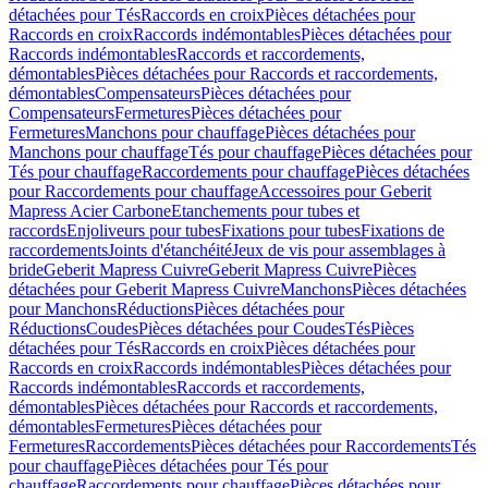
détachées pour Tés
Raccords en croix
Pièces détachées pour
Raccords en croix
Raccords indémontables
Pièces détachées pour
Raccords indémontables
Raccords et raccordements,
démontables
Pièces détachées pour Raccords et raccordements,
démontables
Compensateurs
Pièces détachées pour
Compensateurs
Fermetures
Pièces détachées pour
Fermetures
Manchons pour chauffage
Pièces détachées pour
Manchons pour chauffage
Tés pour chauffage
Pièces détachées pour
Tés pour chauffage
Raccordements pour chauffage
Pièces détachées
pour Raccordements pour chauffage
Accessoires pour Geberit
Mapress Acier Carbone
Etanchements pour tubes et
raccords
Enjoliveurs pour tubes
Fixations pour tubes
Fixations de
raccordements
Joints d'étanchéité
Jeux de vis pour assemblages à
bride
Geberit Mapress Cuivre
Geberit Mapress Cuivre
Pièces
détachées pour Geberit Mapress Cuivre
Manchons
Pièces détachées
pour Manchons
Réductions
Pièces détachées pour
Réductions
Coudes
Pièces détachées pour Coudes
Tés
Pièces
détachées pour Tés
Raccords en croix
Pièces détachées pour
Raccords en croix
Raccords indémontables
Pièces détachées pour
Raccords indémontables
Raccords et raccordements,
démontables
Pièces détachées pour Raccords et raccordements,
démontables
Fermetures
Pièces détachées pour
Fermetures
Raccordements
Pièces détachées pour Raccordements
Tés
pour chauffage
Pièces détachées pour Tés pour
chauffage
Raccordements pour chauffage
Pièces détachées pour