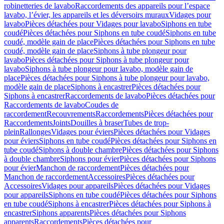
robinetteries de lavabo
Raccordements des appareils pour l’espace
lavabo, l’évier, les appareils et les déversoirs muraux
Vidages pour
lavabo
Pièces détachées pour Vidages pour lavabo
Siphons en tube
coudé
Pièces détachées pour Siphons en tube coudé
Siphons en tube
coudé, modèle gain de place
Pièces détachées pour Siphons en tube
coudé, modèle gain de place
Siphons à tube plongeur pour
lavabo
Pièces détachées pour Siphons à tube plongeur pour
lavabo
Siphons à tube plongeur pour lavabo, modèle gain de
place
Pièces détachées pour Siphons à tube plongeur pour lavabo,
modèle gain de place
Siphons à encastrer
Pièces détachées pour
Siphons à encastrer
Raccordements de lavabo
Pièces détachées pour
Raccordements de lavabo
Coudes de
raccordement
Recouvrements
Raccordements
Pièces détachées pour
Raccordements
Joints
Douilles à braser
Tubes de trop-
plein
Rallonges
Vidages pour éviers
Pièces détachées pour Vidages
pour éviers
Siphons en tube coudé
Pièces détachées pour Siphons en
tube coudé
Siphons à double chambre
Pièces détachées pour Siphons
à double chambre
Siphons pour évier
Pièces détachées pour Siphons
pour évier
Manchon de raccordement
Pièces détachées pour
Manchon de raccordement
Accessoires
Pièces détachées pour
Accessoires
Vidages pour appareils
Pièces détachées pour Vidages
pour appareils
Siphons en tube coudé
Pièces détachées pour Siphons
en tube coudé
Siphons à encastrer
Pièces détachées pour Siphons à
encastrer
Siphons apparents
Pièces détachées pour Siphons
apparents
Raccordements
Pièces détachées pour