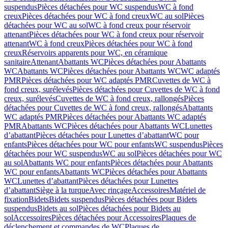
suspendus
Pièces détachées pour WC suspendus
WC à fond
creux
Pièces détachées pour WC à fond creux
WC au sol
Pièces
détachées pour WC au sol
WC à fond creux pour réservoir
attenant
Pièces détachées pour WC à fond creux pour réservoir
attenant
WC à fond creux
Pièces détachées pour WC à fond
creux
Réservoirs apparents pour WC, en céramique
sanitaire
Attenant
Abattants WC
Pièces détachées pour Abattants
WC
Abattants WC
Pièces détachées pour Abattants WC
WC adaptés
PMR
Pièces détachées pour WC adaptés PMR
Cuvettes de WC à
fond creux, surélevés
Pièces détachées pour Cuvettes de WC à fond
creux, surélevés
Cuvettes de WC à fond creux, rallongés
Pièces
détachées pour Cuvettes de WC à fond creux, rallongés
Abattants
WC adaptés PMR
Pièces détachées pour Abattants WC adaptés
PMR
Abattants WC
Pièces détachées pour Abattants WC
Lunettes
d’abattant
Pièces détachées pour Lunettes d’abattant
WC pour
enfants
Pièces détachées pour WC pour enfants
WC suspendus
Pièces
détachées pour WC suspendus
WC au sol
Pièces détachées pour WC
au sol
Abattants WC pour enfants
Pièces détachées pour Abattants
WC pour enfants
Abattants WC
Pièces détachées pour Abattants
WC
Lunettes d’abattant
Pièces détachées pour Lunettes
d’abattant
Siège à la turque
Avec rinçage
Accessoires
Matériel de
fixation
Bidets
Bidets suspendus
Pièces détachées pour Bidets
suspendus
Bidets au sol
Pièces détachées pour Bidets au
sol
Accessoires
Pièces détachées pour Accessoires
Plaques de
déclenchement et commandes de WC
Plaques de