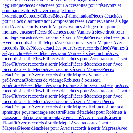
hygiénique
Pièces détachées pour Accessoires pour réservoirs et
commandes de WC avec rinçage forcé
hygiénique
Capteurs
Câbles
Blocs d’alimentation
Pièces détachées
pour Blocs d’alimentation
Composants réseau
Vannes
Vannes à siège
droit
Avec raccords à sertir Mapress
Vannes à siège droit pour
montage encastré
Pièces détachées pour Vannes à siège droit pour
montage encastré
Avec raccords à sertir Mepla
Pièces détachées pour
Avec raccords à sertir Mepla
Avec raccords à sertir Mapress
Avec
raccords filetés
Pièces détachées pour Avec raccords filetés
Vannes à
siège incliné
Pièces détachées pour Vannes à siège incliné
Avec
raccords à sertir FlowFit
Pièces détachées pour Avec raccords à sertir
FlowFit
Avec raccords à sertir Mepla
Pièces détachées pour Avec
raccords à sertir Mepla
Avec raccords à sertir Mapress
Pièces
détachées pour Avec raccords à sertir Mapress
Vannes de
prélèvement
Robinets de vidange
Robinets à boisseau
sphérique
Pièces détachées pour Robinets à boisseau sphérique
Avec
raccords à sertir FlowFit
Pièces détachées pour Avec raccords à sertir
FlowFit
Avec raccords à sertir Mepla
Pièces détachées pour Avec
raccords à sertir Mepla
Avec raccords à sertir Mapress
Pièces
détachées pour Avec raccords à sertir Mapress
Robinets à boisseau
sphérique pour montage encastré
Pièces détachées pour Robinets à
boisseau sphérique pour montage encastré
Avec raccords à sertir
FlowFit
Avec raccords à sertir Mepla
Avec raccords à sertir
Mapress
Pièces détachées pour Avec raccords à sertir Mapress
Avec