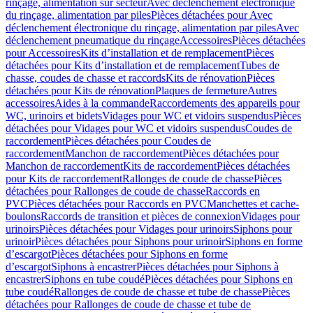
rinçage, alimentation sur secteur
Avec déclenchement électronique
du rinçage, alimentation par piles
Pièces détachées pour Avec
déclenchement électronique du rinçage, alimentation par piles
Avec
déclenchement pneumatique du rinçage
Accessoires
Pièces détachées
pour Accessoires
Kits d’installation et de remplacement
Pièces
détachées pour Kits d’installation et de remplacement
Tubes de
chasse, coudes de chasse et raccords
Kits de rénovation
Pièces
détachées pour Kits de rénovation
Plaques de fermeture
Autres
accessoires
Aides à la commande
Raccordements des appareils pour
WC, urinoirs et bidets
Vidages pour WC et vidoirs suspendus
Pièces
détachées pour Vidages pour WC et vidoirs suspendus
Coudes de
raccordement
Pièces détachées pour Coudes de
raccordement
Manchon de raccordement
Pièces détachées pour
Manchon de raccordement
Kits de raccordement
Pièces détachées
pour Kits de raccordement
Rallonges de coude de chasse
Pièces
détachées pour Rallonges de coude de chasse
Raccords en
PVC
Pièces détachées pour Raccords en PVC
Manchettes et cache-
boulons
Raccords de transition et pièces de connexion
Vidages pour
urinoirs
Pièces détachées pour Vidages pour urinoirs
Siphons pour
urinoir
Pièces détachées pour Siphons pour urinoir
Siphons en forme
d’escargot
Pièces détachées pour Siphons en forme
d’escargot
Siphons à encastrer
Pièces détachées pour Siphons à
encastrer
Siphons en tube coudé
Pièces détachées pour Siphons en
tube coudé
Rallonges de coude de chasse et tube de chasse
Pièces
détachées pour Rallonges de coude de chasse et tube de