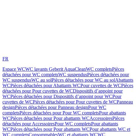
FR
Espace WC
WC lavants Geberit AquaClean
WC complets
Pièces
détachées pour WC complets
WC suspendus
Pièces détachées pour
WC suspendus
WC au sol
Pièces détachées pour WC au sol
Abattants
WC
Pièces détachées pour Abattants WC
Pour cuvettes de WC
Pièces
détachées pour Pour cuvettes de WC
Dispositifs d’appoint pour
WC
Pièces détachées pour Dispositifs d’appoint pour WC
Pour
cuvettes de WC
Pièces détachées pour Pour cuvettes de WC
Panneau
design
Pièces détachées pour Panneau design
Pour WC
complets
Pièces détachées pour Pour WC complets
Pour abattants
WC
Pièces détachées pour Pour abattants WC
Accessoires
Pièces
détachées pour Accessoires
Pour WC complets
Pour abattants
WC
Pièces détachées pour Pour abattants WC
Pour abattants WC et
WC complets
Consommables
WC et abattants WC
WC