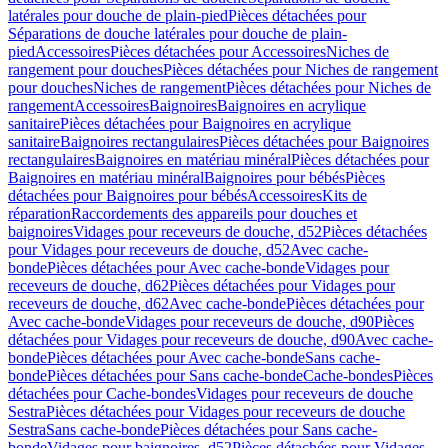
latérales pour douche de plain-pied
Pièces détachées pour
Séparations de douche latérales pour douche de plain-
pied
Accessoires
Pièces détachées pour Accessoires
Niches de
rangement pour douches
Pièces détachées pour Niches de rangement
pour douches
Niches de rangement
Pièces détachées pour Niches de
rangement
Accessoires
Baignoires
Baignoires en acrylique
sanitaire
Pièces détachées pour Baignoires en acrylique
sanitaire
Baignoires rectangulaires
Pièces détachées pour Baignoires
rectangulaires
Baignoires en matériau minéral
Pièces détachées pour
Baignoires en matériau minéral
Baignoires pour bébés
Pièces
détachées pour Baignoires pour bébés
Accessoires
Kits de
réparation
Raccordements des appareils pour douches et
baignoires
Vidages pour receveurs de douche, d52
Pièces détachées
pour Vidages pour receveurs de douche, d52
Avec cache-
bonde
Pièces détachées pour Avec cache-bonde
Vidages pour
receveurs de douche, d62
Pièces détachées pour Vidages pour
receveurs de douche, d62
Avec cache-bonde
Pièces détachées pour
Avec cache-bonde
Vidages pour receveurs de douche, d90
Pièces
détachées pour Vidages pour receveurs de douche, d90
Avec cache-
bonde
Pièces détachées pour Avec cache-bonde
Sans cache-
bonde
Pièces détachées pour Sans cache-bonde
Cache-bondes
Pièces
détachées pour Cache-bondes
Vidages pour receveurs de douche
Sestra
Pièces détachées pour Vidages pour receveurs de douche
Sestra
Sans cache-bonde
Pièces détachées pour Sans cache-
bonde
Vidages pour baignoires, d52
Pièces détachées pour Vidages