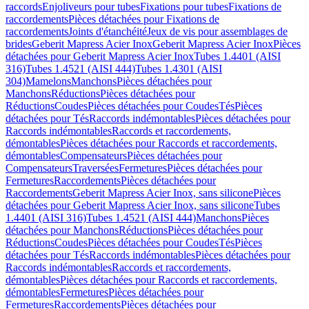
raccords
Enjoliveurs pour tubes
Fixations pour tubes
Fixations de
raccordements
Pièces détachées pour Fixations de
raccordements
Joints d'étanchéité
Jeux de vis pour assemblages de
brides
Geberit Mapress Acier Inox
Geberit Mapress Acier Inox
Pièces
détachées pour Geberit Mapress Acier Inox
Tubes 1.4401 (AISI
316)
Tubes 1.4521 (AISI 444)
Tubes 1.4301 (AISI
304)
Mamelons
Manchons
Pièces détachées pour
Manchons
Réductions
Pièces détachées pour
Réductions
Coudes
Pièces détachées pour Coudes
Tés
Pièces
détachées pour Tés
Raccords indémontables
Pièces détachées pour
Raccords indémontables
Raccords et raccordements,
démontables
Pièces détachées pour Raccords et raccordements,
démontables
Compensateurs
Pièces détachées pour
Compensateurs
Traversées
Fermetures
Pièces détachées pour
Fermetures
Raccordements
Pièces détachées pour
Raccordements
Geberit Mapress Acier Inox, sans silicone
Pièces
détachées pour Geberit Mapress Acier Inox, sans silicone
Tubes
1.4401 (AISI 316)
Tubes 1.4521 (AISI 444)
Manchons
Pièces
détachées pour Manchons
Réductions
Pièces détachées pour
Réductions
Coudes
Pièces détachées pour Coudes
Tés
Pièces
détachées pour Tés
Raccords indémontables
Pièces détachées pour
Raccords indémontables
Raccords et raccordements,
démontables
Pièces détachées pour Raccords et raccordements,
démontables
Fermetures
Pièces détachées pour
Fermetures
Raccordements
Pièces détachées pour