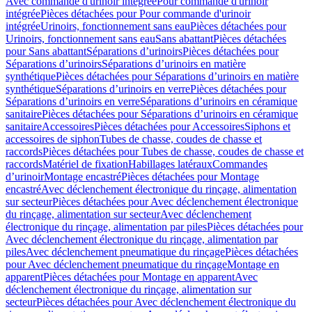
Avec commande d'urinoir intégrée
Pour commande d'urinoir
intégrée
Pièces détachées pour Pour commande d'urinoir
intégrée
Urinoirs, fonctionnement sans eau
Pièces détachées pour
Urinoirs, fonctionnement sans eau
Sans abattant
Pièces détachées
pour Sans abattant
Séparations d’urinoirs
Pièces détachées pour
Séparations d’urinoirs
Séparations d’urinoirs en matière
synthétique
Pièces détachées pour Séparations d’urinoirs en matière
synthétique
Séparations d’urinoirs en verre
Pièces détachées pour
Séparations d’urinoirs en verre
Séparations d’urinoirs en céramique
sanitaire
Pièces détachées pour Séparations d’urinoirs en céramique
sanitaire
Accessoires
Pièces détachées pour Accessoires
Siphons et
accessoires de siphon
Tubes de chasse, coudes de chasse et
raccords
Pièces détachées pour Tubes de chasse, coudes de chasse et
raccords
Matériel de fixation
Habillages latéraux
Commandes
dʼurinoir
Montage encastré
Pièces détachées pour Montage
encastré
Avec déclenchement électronique du rinçage, alimentation
sur secteur
Pièces détachées pour Avec déclenchement électronique
du rinçage, alimentation sur secteur
Avec déclenchement
électronique du rinçage, alimentation par piles
Pièces détachées pour
Avec déclenchement électronique du rinçage, alimentation par
piles
Avec déclenchement pneumatique du rinçage
Pièces détachées
pour Avec déclenchement pneumatique du rinçage
Montage en
apparent
Pièces détachées pour Montage en apparent
Avec
déclenchement électronique du rinçage, alimentation sur
secteur
Pièces détachées pour Avec déclenchement électronique du