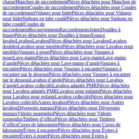
chasse
Manchon de raccordement
Pièces détachées pour Manchon de
raccordement
Coudes de raccordement
Pièces détachées pour Coudes
de raccordement
Vidages pour bidet
Pièces détachées pour Vidages
pour bidet
Siphons en tube coudé
Pièces détachées pour Siphons en
tube coudé
Coudes de
raccordement
Recouvrements
Raccordements
Joints
Douilles à
braser
Pièces détachées pour Douilles à braser
Espace
lavabo
Lavabos
Lavabos
Pièces détachées pour Lavabos
Lavabos
doubles
Lavabos pour meubles
Pièces détachées pour Lavabos pour
meubles
Vasques à poser
Pièces détachées pour Vasques à
poser
Lave-mains
Pièces détachées pour Lave-mains
Lave-mains
d’angle
Pièces détachées pour Lave-mains d’angle
Vasques à
encastrer
Pièces détachées pour Vasques à encastrer
Vasques à
encastrer par le dessous
Pièces détachées pour Vasques à encastrer
par le dessous
Lavabos d’angle
Pièces détachées pour Lavabos
d’angle
Lavabos collectifs
Lavabos adaptés PMR
Pièces détachées
pour Lavabos adaptés PMR
Lavabos pour enfants
Pièces détachées
pour Lavabos pour enfants
Lavabos collectifs
Pièces détachées pour
Lavabos collectifs
Autres lavabos
Pièces détachées pour Autres
lavabos
Déversoirs muraux
Pièces détachées pour Déversoirs
muraux
Vidoirs suspendus
Pièces détachées pour Vidoirs
suspendus
Timbres dʼoffice
Pièces détachées pour Timbres
dʼoffice
Cuves de laboratoire
Pièces détachées pour Cuves de
laboratoire
Éviers à encastrer
Pièces détachées pour Éviers à
encastrer
Éviers à poser
Pièces détachées pour Éviers à