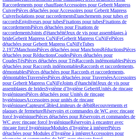
Raccordements pour chauffage
Accessoires pour Geberit Mapress
Cuivre
Pièces détachées pour Accessoires pour Geberit Mapress
Cuivre
Isolations pour raccordements
Etanchements pour tubes et
raccords
Enjoliveurs pour tubes
Fixations pour tubes
Fixations de
raccordements
Pièces détachées pour Fixations de
raccordements
Joints d'étanchéité
Jeux de vis pour assemblages à
bride
Geberit Mapress CuNiFe
Geberit Mapress CuNiFe
Pièces
détachées pour Geberit Mapress CuNiFe
Tubes
2.1972
Manchons
Pièces détachées pour Manchons
Réductions
Pièces
détachées pour Réductions
Coudes
Pièces détachées pour
Coudes
Tés
Pièces détachées pour Tés
Raccords indémontables
Pièces
détachées pour Raccords indémontables
Raccords et raccordements,
démontables
Pièces détachées pour Raccords et raccordements,
démontables
Traversées
Pièces détachées pour Traversées
Accessoires
pour Geberit Mapress CuNiFe
Joints d'étanchéité
Jeux de vis pour
assemblages de brides
Système d’hygiène Geberit
Unités de rinçage
hygiéniques
Pièces détachées pour Unités de rinçage
hygiéniques
Accessoires pour unités de rinçage
hygiéniques
Capteurs
Câbles
Limiteurs de débit
Recouvrements et
plaques de fermeture
Réservoirs et commandes de WC avec rinçage
forcé hygiénique
Pièces détachées pour Réservoirs et commandes de
WC avec rinçage forcé hygiénique
Réservoirs à encastrer avec
rinçage forcé hygiénique
Modules d’hygiène à intégrer
Pièces
détachées pour Modules d’hygiène à intégrer
Accessoires pour
réservoirs et commandes de WC avec rinçage forcé