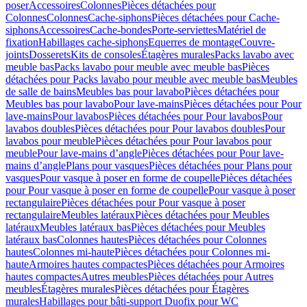
poser
Accessoires
Colonnes
Pièces détachées pour
Colonnes
Colonnes
Cache-siphons
Pièces détachées pour Cache-
siphons
Accessoires
Cache-bondes
Porte-serviettes
Matériel de
fixation
Habillages cache-siphons
Equerres de montage
Couvre-
joints
Dosserets
Kits de consoles
Étagères murales
Packs lavabo avec
meuble bas
Packs lavabo pour meuble avec meuble bas
Pièces
détachées pour Packs lavabo pour meuble avec meuble bas
Meubles
de salle de bains
Meubles bas pour lavabo
Pièces détachées pour
Meubles bas pour lavabo
Pour lave-mains
Pièces détachées pour Pour
lave-mains
Pour lavabos
Pièces détachées pour Pour lavabos
Pour
lavabos doubles
Pièces détachées pour Pour lavabos doubles
Pour
lavabos pour meuble
Pièces détachées pour Pour lavabos pour
meuble
Pour lave-mains d’angle
Pièces détachées pour Pour lave-
mains d’angle
Plans pour vasques
Pièces détachées pour Plans pour
vasques
Pour vasque à poser en forme de coupelle
Pièces détachées
pour Pour vasque à poser en forme de coupelle
Pour vasque à poser
rectangulaire
Pièces détachées pour Pour vasque à poser
rectangulaire
Meubles latéraux
Pièces détachées pour Meubles
latéraux
Meubles latéraux bas
Pièces détachées pour Meubles
latéraux bas
Colonnes hautes
Pièces détachées pour Colonnes
hautes
Colonnes mi-haute
Pièces détachées pour Colonnes mi-
haute
Armoires hautes compactes
Pièces détachées pour Armoires
hautes compactes
Autres meubles
Pièces détachées pour Autres
meubles
Étagères murales
Pièces détachées pour Étagères
murales
Habillages pour bâti-support Duofix pour WC