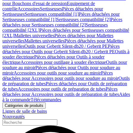
pour Bouchons d'essai de pression
Equipement de
contrôle
Accessoires
Sertisseuses
Pièces détachées pour
Sertisseuses
Sertisseuses compatibilité [1]
Pièces détachées pour
Sertisseuses compatibilité [1]
Sertisseuses compatibilité [2]
Pièces
détachées pour Sertisseuses compatibilité [2]
Sertisseuses
compatibilité [2XL]
Pièces détachées pour Sertisseuses compatibilité
[2XL]
Mallettes universelles
Pièces détachées pour Mallettes
universelles
Mallettes universelles
Pièces détachées pour Mallettes
universelles
Outils pour Geberit Silent-db20 / Geberit PE
Pièces
détachées pour Outils pour Geberit Silent-db20 / Geberit PE
Outils à
souder électrique
Pièces détachées pour Outils à souder
électrique
Accessoires pour outillage à souder électrique
Outils pour
soudure au miroir
Pièces détachées pour Outils pour soudure au
miroir
Accessoires pour outils pour soudure au miroir
Pièces
détachées pour Accessoires pour outils pour soudure au miroir
Outils
de préparation de tubes
Pièces détachées pour Outils de préparation
de tubes
Accessoires pour outils de préparation de tubes
Pièces
détachées pour Accessoires pour outils de préparation de tubes
Aides
à la commande
Télécommandes
Catégories de produits
Lignes de salle de bains
Nouveautés