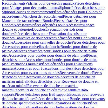
Raccordements
Vidages pour déversoirs muraux
Pièces détachées
pour Vidages pour déversoirs muraux
Siphons
Pièces détachées pour
Siphons
Coudes de raccordement
Pièces détachées pour Coudes de
raccordement
Manchon de raccordement
Pièces détachées pour
Manchon de raccordement
Bondes
Pièces détachées pour
Bondes
Accessoires
Pièces détachées pour Accessoires
Espace
douche et baignoire
Douches
Évacuation des sols pour
douches
Pièces détachées pour Évacuation des sols pour
douches
Canivelles de douche
Pièces détachées pour Canivelles de
douche
Accessoires pour canivelles de douche
Pièces détachées pour
Accessoires pour canivelles de douche
Bondes pour douche de
plain-pied
Pièces détachées pour Bondes pour douche de plain-
pied
Accessoires pour bondes pour douche de plain-pied
Pièces
détachées pour Accessoires pour bondes pour douche de plain-
pied
Evacuations murales
Pièces détachées pour Evacuations
murales
Accessoires pour évacuations murales
Pièces détachées pour
Accessoires pour évacuations murales
Receveurs de douche
Pièces
détachées pour Receveurs de douche
Receveurs de douche en
matériau minéral
Pièces détachées pour Receveurs de douche en
matériau minéral
Receveurs de douche en matériau
minéral
Receveurs de douche en céramique sanitaire
Bâti-
supports
Pièces détachées pour Bâti-supports
Bondes pour receveurs
de douche spécifiques
Pièces détachées pour Bondes pour receveurs
de douche spécifiques
Accessoires
Séparations de douche
Pièces
détachées pour Séparations de douche
Séparations de douche