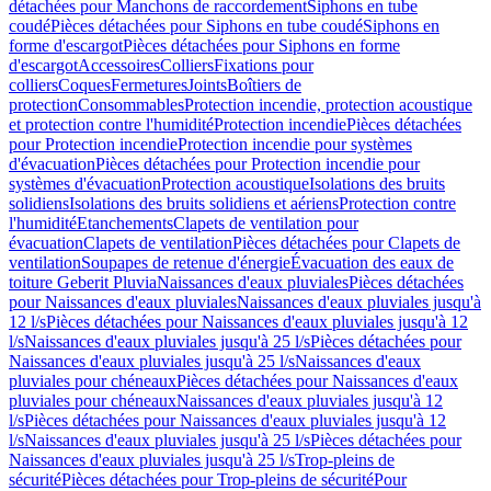
détachées pour Manchons de raccordement
Siphons en tube
coudé
Pièces détachées pour Siphons en tube coudé
Siphons en
forme d'escargot
Pièces détachées pour Siphons en forme
d'escargot
Accessoires
Colliers
Fixations pour
colliers
Coques
Fermetures
Joints
Boîtiers de
protection
Consommables
Protection incendie, protection acoustique
et protection contre l'humidité
Protection incendie
Pièces détachées
pour Protection incendie
Protection incendie pour systèmes
d'évacuation
Pièces détachées pour Protection incendie pour
systèmes d'évacuation
Protection acoustique
Isolations des bruits
solidiens
Isolations des bruits solidiens et aériens
Protection contre
l'humidité
Etanchements
Clapets de ventilation pour
évacuation
Clapets de ventilation
Pièces détachées pour Clapets de
ventilation
Soupapes de retenue d'énergie
Évacuation des eaux de
toiture Geberit Pluvia
Naissances d'eaux pluviales
Pièces détachées
pour Naissances d'eaux pluviales
Naissances d'eaux pluviales jusqu'à
12 l/s
Pièces détachées pour Naissances d'eaux pluviales jusqu'à 12
l/s
Naissances d'eaux pluviales jusqu'à 25 l/s
Pièces détachées pour
Naissances d'eaux pluviales jusqu'à 25 l/s
Naissances d'eaux
pluviales pour chéneaux
Pièces détachées pour Naissances d'eaux
pluviales pour chéneaux
Naissances d'eaux pluviales jusqu'à 12
l/s
Pièces détachées pour Naissances d'eaux pluviales jusqu'à 12
l/s
Naissances d'eaux pluviales jusqu'à 25 l/s
Pièces détachées pour
Naissances d'eaux pluviales jusqu'à 25 l/s
Trop-pleins de
sécurité
Pièces détachées pour Trop-pleins de sécurité
Pour