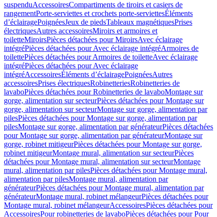
suspendu
Accessoires
Compartiments de tiroirs et casiers de
rangement
Porte-serviettes et crochets porte-serviettes
Éléments
d’éclairage
Poignées
Jeux de pieds
Tableaux magnétiques
Prises
électriques
Autres accessoires
Miroirs et armoires et
toilette
Miroirs
Pièces détachées pour Miroirs
Avec éclairage
intégré
Pièces détachées pour Avec éclairage intégré
Armoires de
toilette
Pièces détachées pour Armoires de toilette
Avec éclairage
intégré
Pièces détachées pour Avec éclairage
intégré
Accessoires
Éléments d’éclairage
Poignées
Autres
accessoires
Prises électriques
Robinetteries
Robinetteries de
lavabo
Pièces détachées pour Robinetteries de lavabo
Montage sur
gorge, alimentation sur secteur
Pièces détachées pour Montage sur
gorge, alimentation sur secteur
Montage sur gorge, alimentation par
piles
Pièces détachées pour Montage sur gorge, alimentation par
piles
Montage sur gorge, alimentation par générateur
Pièces détachées
pour Montage sur gorge, alimentation par générateur
Montage sur
gorge, robinet mitigeur
Pièces détachées pour Montage sur gorge,
robinet mitigeur
Montage mural, alimentation sur secteur
Pièces
détachées pour Montage mural, alimentation sur secteur
Montage
mural, alimentation par piles
Pièces détachées pour Montage mural,
alimentation par piles
Montage mural, alimentation par
générateur
Pièces détachées pour Montage mural, alimentation par
générateur
Montage mural, robinet mélangeur
Pièces détachées pour
Montage mural, robinet mélangeur
Accessoires
Pièces détachées pour
Accessoires
Pour robinetteries de lavabo
Pièces détachées pour Pour