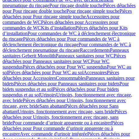
pneumatique du rinçage
Pour rinçage double touche
Pièces détachées
pour Pour rinçage double touche
Pour rinçage simple touche
Pièces
détachées pour Pour rinçage simple touche
Accessoires pour
commandes de WC
Pièces détachées pour Accessoires pour
commandes de WC
Kits d’installation
Pièces détachées pour Kits
d’installation
Pour commandes de WC à déclenchement électronique
du rinçage
Pièces détachées pour Pour commandes de WC à
déclenchement électronique du rinçage
Pour commandes de WC à
déclenchement pneumatique du rinçage
Raccordements
Panneaux
sanitaires Geberit Monolith
Panneaux sanitaires pour WC
Pièces
détachées pour Panneaux sanitaires pour WC
Pour WC
suspendus
Pièces détachées pour Pour WC suspendus
Pour WC au
sol
Pièces détachées pour Pour WC au sol
Accessoires
Pièces
détachées pour Accessoires
Consommables
Panneaux sanitaires pour
bidets
Pièces détachées pour Panneaux sanitaires pour bidets
Pour
bidets suspendus et au sol
Pièces détachées pour Pour bidets
suspendus et au sol
Urinoirs
Urinoirs, fonctionnement avec rinçage,
avec bride
Pièces détachées pour Urinoirs, fonctionnement avec
rinçage, avec bride
Sans abattant
Pièces détachées pour Sans
abattant
Urinoirs, fonctionnement avec rinçage, sans bride
Pièces
détachées pour Urinoirs, fonctionnement avec rinçage, sans
bride
Pour commande d’urinoir apparente ou à encastrer
Pièces
détachées pour Pour commande d’urinoir apparente ou à
encastrer
Avec commande d'urinoir intégrée
Pièces détachées pour