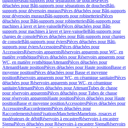
baignoires
Bâti-supports pour séparations de douches
Pièces
détachées pour Bâti-supports pour séparations de douches
Bâti-
supports pour déversoirs muraux
Pièces détachées pour Bâti-supports
pour déversoirs muraux
Bâti-supports pour robinetteries
Pièces
détachées pour Bâti-supports pour robinetteries
Bâti-supports pour
machines à laver et lave-vaisselle
Pièces détachées pour Bâti-
supports pour machines à laver et lave-vaisselle
Bâti-supports pour
charges de console
Pièces détachées pour Bâti-supports pour charges
de console
Bâti-supports pour éviers
Pièces détachées pour Bâti-
supports pour éviers
Accessoires
Pièces détachées pour
Accessoires
Réservoirs apparents
Réservoirs apparents pour WC, en
matière synthétique
Pièces détachées pour Réservoirs apparents pour
WC, en matière synthétique
Attenant
Pièces détachées pour
Attenant
Haute position
Pièces détachées pour Haute position
Basse et
moyenne position
Pièces détachées pour Basse et moyenne
position
Réservoirs apparents pour WC, en céramique sanitaire
Pièces
détachées pour Réservoirs apparents pour WC, en céramique
sanitaire
Attenant
Pièces détachées pour Attenant
Tubes de chasse
pour réservoirs apparents
Pièces détachées pour Tubes de chasse
pour réservoirs apparents
Haute position
Pièces détachées pour Haute
position
Basse et moyenne position
Accessoires
Pièces détachées pour
Accessoires
Raccordements
Pièces détachées pour
Raccordements
Joints
Fixations
Manchettes
Mamelons, rosaces et
modérateurs de débit
Réservoirs à encastrer
Réservoirs à encastrer
Sigma
Pièces détachées pour Réservoirs à encastrer Sigma
Réservoirs