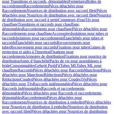
pour Transitions et raccords, démontables
Fermetures
Boîtes de
raccordement
Raccordements
Pièces détachées pour
Raccordements
Nourrices de distribution avec raccord fileté
Pièces
détachées pour Nourrices de distribution avec raccord fileté
Nourrice
de distribution avec raccord à sertir
Compteurs d'eau
Tés pour
chauffage
Transitions et raccords pour chauffage,
démontables
Raccordements pour chauffage
Pièces détachées pour
Raccordements pour chauffage
Accessoires
Isolations pour tubes et
raccords
Isolations pour raccordements
Étanchéités pour tubes et
raccords
Étanchéités pour raccords
Recouvrements pour
tubes
Recouvrement pour raccords
Fixations pour tubes
Gaines de
protection et aides à l'insertion
Fixations pour
raccordements
Armoires de distribution
Fixations pour nourrice de
distribution
Joints d’étanchéité
Packs de vis pour assemblages à
bride
Consommables
Geberit PushFit
Tubes ML
Tubes ML pour
chauffage
Raccords
Pièces détachées pour Raccords
Manchons
Pièces
détachées pour Manchons
Réductions
Pièces détachées pour
Réductions
Coudes
Pièces détachées pour Coudes
Tés
Pièces
détachées pour Tés
Raccords indémontables
Pièces détachées pour
Raccords indémontables
Raccords et raccordements,
démontables
Pièces détachées pour Raccords et raccordements,
démontables
Raccordements
Pièces détachées pour
Raccordements
Nourrices de distribution à emboîter
Pièces détachées
pour Nourrices de distribution à emboîter
Nourrices de distribution
avec raccord fileté
Pièces détachées pour Nourrices de distribution