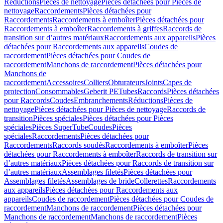
Réductions
Pièces de nettoyage
Pièces détachées pour Pièces de
nettoyage
Raccordements
Pièces détachées pour
Raccordements
Raccordements à emboîter
Pièces détachées pour
Raccordements à emboîter
Raccordements à griffes
Raccords de
transition sur d’autres matériaux
Raccordements aux appareils
Pièces
détachées pour Raccordements aux appareils
Coudes de
raccordement
Pièces détachées pour Coudes de
raccordement
Manchons de raccordement
Pièces détachées pour
Manchons de
raccordement
Accessoires
Colliers
Obturateurs
Joints
Capes de
protection
Consommables
Geberit PE
Tubes
Raccords
Pièces détachées
pour Raccords
Coudes
Embranchements
Réductions
Pièces de
nettoyage
Pièces détachées pour Pièces de nettoyage
Raccords de
transition
Pièces spéciales
Pièces détachées pour Pièces
spéciales
Pièces SuperTube
Coudes
Pièces
spéciales
Raccordements
Pièces détachées pour
Raccordements
Raccords soudés
Raccordements à emboîter
Pièces
détachées pour Raccordements à emboîter
Raccords de transition sur
d’autres matériaux
Pièces détachées pour Raccords de transition sur
d’autres matériaux
Assemblages filetés
Pièces détachées pour
Assemblages filetés
Assemblages de bride
Collerettes
Raccordements
aux appareils
Pièces détachées pour Raccordements aux
appareils
Coudes de raccordement
Pièces détachées pour Coudes de
raccordement
Manchons de raccordement
Pièces détachées pour
Manchons de raccordement
Manchons de raccordement
Pièces