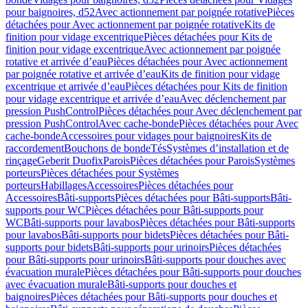
pour baignoires, d52
Avec actionnement par poignée rotative
Pièces
détachées pour Avec actionnement par poignée rotative
Kits de
finition pour vidage excentrique
Pièces détachées pour Kits de
finition pour vidage excentrique
Avec actionnement par poignée
rotative et arrivée d’eau
Pièces détachées pour Avec actionnement
par poignée rotative et arrivée d’eau
Kits de finition pour vidage
excentrique et arrivée d’eau
Pièces détachées pour Kits de finition
pour vidage excentrique et arrivée d’eau
Avec déclenchement par
pression PushControl
Pièces détachées pour Avec déclenchement par
pression PushControl
Avec cache-bonde
Pièces détachées pour Avec
cache-bonde
Accessoires pour vidages pour baignoires
Kits de
raccordement
Bouchons de bonde
Tés
Systèmes d’installation et de
rinçage
Geberit Duofix
Parois
Pièces détachées pour Parois
Systèmes
porteurs
Pièces détachées pour Systèmes
porteurs
Habillages
Accessoires
Pièces détachées pour
Accessoires
Bâti-supports
Pièces détachées pour Bâti-supports
Bâti-
supports pour WC
Pièces détachées pour Bâti-supports pour
WC
Bâti-supports pour lavabos
Pièces détachées pour Bâti-supports
pour lavabos
Bâti-supports pour bidets
Pièces détachées pour Bâti-
supports pour bidets
Bâti-supports pour urinoirs
Pièces détachées
pour Bâti-supports pour urinoirs
Bâti-supports pour douches avec
évacuation murale
Pièces détachées pour Bâti-supports pour douches
avec évacuation murale
Bâti-supports pour douches et
baignoires
Pièces détachées pour Bâti-supports pour douches et