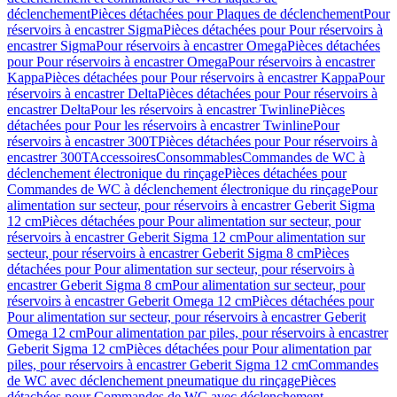
déclenchement
Pièces détachées pour Plaques de déclenchement
Pour
réservoirs à encastrer Sigma
Pièces détachées pour Pour réservoirs à
encastrer Sigma
Pour réservoirs à encastrer Omega
Pièces détachées
pour Pour réservoirs à encastrer Omega
Pour réservoirs à encastrer
Kappa
Pièces détachées pour Pour réservoirs à encastrer Kappa
Pour
réservoirs à encastrer Delta
Pièces détachées pour Pour réservoirs à
encastrer Delta
Pour les réservoirs à encastrer Twinline
Pièces
détachées pour Pour les réservoirs à encastrer Twinline
Pour
réservoirs à encastrer 300T
Pièces détachées pour Pour réservoirs à
encastrer 300T
Accessoires
Consommables
Commandes de WC à
déclenchement électronique du rinçage
Pièces détachées pour
Commandes de WC à déclenchement électronique du rinçage
Pour
alimentation sur secteur, pour réservoirs à encastrer Geberit Sigma
12 cm
Pièces détachées pour Pour alimentation sur secteur, pour
réservoirs à encastrer Geberit Sigma 12 cm
Pour alimentation sur
secteur, pour réservoirs à encastrer Geberit Sigma 8 cm
Pièces
détachées pour Pour alimentation sur secteur, pour réservoirs à
encastrer Geberit Sigma 8 cm
Pour alimentation sur secteur, pour
réservoirs à encastrer Geberit Omega 12 cm
Pièces détachées pour
Pour alimentation sur secteur, pour réservoirs à encastrer Geberit
Omega 12 cm
Pour alimentation par piles, pour réservoirs à encastrer
Geberit Sigma 12 cm
Pièces détachées pour Pour alimentation par
piles, pour réservoirs à encastrer Geberit Sigma 12 cm
Commandes
de WC avec déclenchement pneumatique du rinçage
Pièces
détachées pour Commandes de WC avec déclenchement