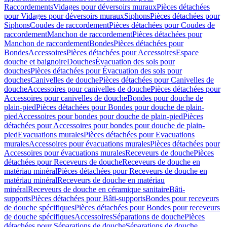
Raccordements
Vidages pour déversoirs muraux
Pièces détachées
pour Vidages pour déversoirs muraux
Siphons
Pièces détachées pour
Siphons
Coudes de raccordement
Pièces détachées pour Coudes de
raccordement
Manchon de raccordement
Pièces détachées pour
Manchon de raccordement
Bondes
Pièces détachées pour
Bondes
Accessoires
Pièces détachées pour Accessoires
Espace
douche et baignoire
Douches
Évacuation des sols pour
douches
Pièces détachées pour Évacuation des sols pour
douches
Canivelles de douche
Pièces détachées pour Canivelles de
douche
Accessoires pour canivelles de douche
Pièces détachées pour
Accessoires pour canivelles de douche
Bondes pour douche de
plain-pied
Pièces détachées pour Bondes pour douche de plain-
pied
Accessoires pour bondes pour douche de plain-pied
Pièces
détachées pour Accessoires pour bondes pour douche de plain-
pied
Evacuations murales
Pièces détachées pour Evacuations
murales
Accessoires pour évacuations murales
Pièces détachées pour
Accessoires pour évacuations murales
Receveurs de douche
Pièces
détachées pour Receveurs de douche
Receveurs de douche en
matériau minéral
Pièces détachées pour Receveurs de douche en
matériau minéral
Receveurs de douche en matériau
minéral
Receveurs de douche en céramique sanitaire
Bâti-
supports
Pièces détachées pour Bâti-supports
Bondes pour receveurs
de douche spécifiques
Pièces détachées pour Bondes pour receveurs
de douche spécifiques
Accessoires
Séparations de douche
Pièces
détachées pour Séparations de douche
Séparations de douche