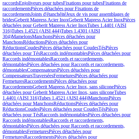
raccords
Enjoliveurs pour tubes
Fixations pour tubes
Fixations de
raccordements
Pièces détachées pour Fixations de
raccordements
Joints d'étanchéité
Jeux de vis pour assemblages de
brides
Geberit Mapress Acier Inox
Geberit Mapress Acier Inox
Pièces
détachées pour Geberit Mapress Acier Inox
Tubes 1.4401 (AISI
316)
Tubes 1.4521 (AISI 444)
Tubes 1.4301 (AISI
304)
Mamelons
Manchons
Pièces détachées pour
Manchons
Réductions
Pièces détachées pour
Réductions
Coudes
Pièces détachées pour Coudes
Tés
Pièces
détachées pour Tés
Raccords indémontables
Pièces détachées pour
Raccords indémontables
Raccords et raccordements,
démontables
Pièces détachées pour Raccords et raccordements,
démontables
Compensateurs
Pièces détachées pour
Compensateurs
Traversées
Fermetures
Pièces détachées pour
Fermetures
Raccordements
Pièces détachées pour
Raccordements
Geberit Mapress Acier Inox, sans silicone
Pièces
détachées pour Geberit Mapress Acier Inox, sans silicone
Tubes
1.4401 (AISI 316)
Tubes 1.4521 (AISI 444)
Manchons
Pièces
détachées pour Manchons
Réductions
Pièces détachées pour
Réductions
Coudes
Pièces détachées pour Coudes
Tés
Pièces
détachées pour Tés
Raccords indémontables
Pièces détachées pour
Raccords indémontables
Raccords et raccordements,
démontables
Pièces détachées pour Raccords et raccordements,
démontables
Fermetures
Pièces détachées pour
Fermetures
Raccordements
Pièces détachées pour