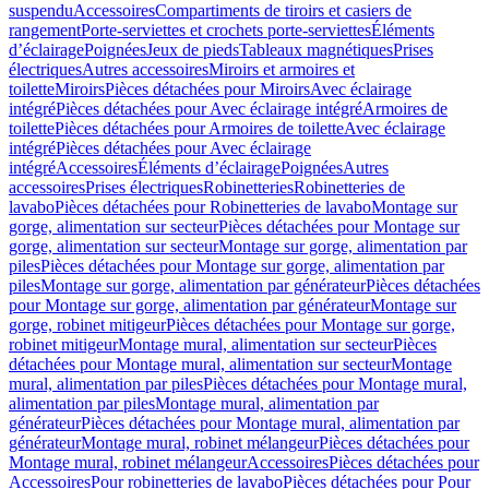
suspendu
Accessoires
Compartiments de tiroirs et casiers de
rangement
Porte-serviettes et crochets porte-serviettes
Éléments
d’éclairage
Poignées
Jeux de pieds
Tableaux magnétiques
Prises
électriques
Autres accessoires
Miroirs et armoires et
toilette
Miroirs
Pièces détachées pour Miroirs
Avec éclairage
intégré
Pièces détachées pour Avec éclairage intégré
Armoires de
toilette
Pièces détachées pour Armoires de toilette
Avec éclairage
intégré
Pièces détachées pour Avec éclairage
intégré
Accessoires
Éléments d’éclairage
Poignées
Autres
accessoires
Prises électriques
Robinetteries
Robinetteries de
lavabo
Pièces détachées pour Robinetteries de lavabo
Montage sur
gorge, alimentation sur secteur
Pièces détachées pour Montage sur
gorge, alimentation sur secteur
Montage sur gorge, alimentation par
piles
Pièces détachées pour Montage sur gorge, alimentation par
piles
Montage sur gorge, alimentation par générateur
Pièces détachées
pour Montage sur gorge, alimentation par générateur
Montage sur
gorge, robinet mitigeur
Pièces détachées pour Montage sur gorge,
robinet mitigeur
Montage mural, alimentation sur secteur
Pièces
détachées pour Montage mural, alimentation sur secteur
Montage
mural, alimentation par piles
Pièces détachées pour Montage mural,
alimentation par piles
Montage mural, alimentation par
générateur
Pièces détachées pour Montage mural, alimentation par
générateur
Montage mural, robinet mélangeur
Pièces détachées pour
Montage mural, robinet mélangeur
Accessoires
Pièces détachées pour
Accessoires
Pour robinetteries de lavabo
Pièces détachées pour Pour