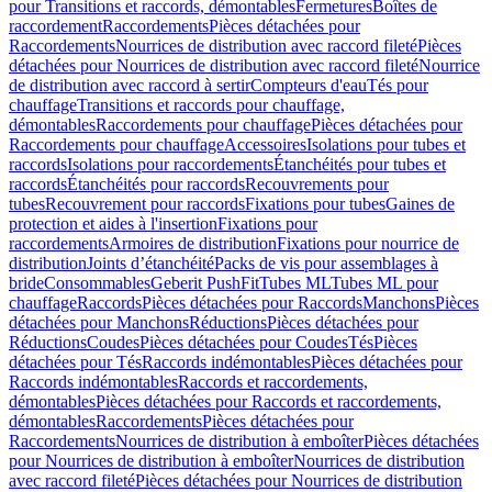
pour Transitions et raccords, démontables
Fermetures
Boîtes de
raccordement
Raccordements
Pièces détachées pour
Raccordements
Nourrices de distribution avec raccord fileté
Pièces
détachées pour Nourrices de distribution avec raccord fileté
Nourrice
de distribution avec raccord à sertir
Compteurs d'eau
Tés pour
chauffage
Transitions et raccords pour chauffage,
démontables
Raccordements pour chauffage
Pièces détachées pour
Raccordements pour chauffage
Accessoires
Isolations pour tubes et
raccords
Isolations pour raccordements
Étanchéités pour tubes et
raccords
Étanchéités pour raccords
Recouvrements pour
tubes
Recouvrement pour raccords
Fixations pour tubes
Gaines de
protection et aides à l'insertion
Fixations pour
raccordements
Armoires de distribution
Fixations pour nourrice de
distribution
Joints d’étanchéité
Packs de vis pour assemblages à
bride
Consommables
Geberit PushFit
Tubes ML
Tubes ML pour
chauffage
Raccords
Pièces détachées pour Raccords
Manchons
Pièces
détachées pour Manchons
Réductions
Pièces détachées pour
Réductions
Coudes
Pièces détachées pour Coudes
Tés
Pièces
détachées pour Tés
Raccords indémontables
Pièces détachées pour
Raccords indémontables
Raccords et raccordements,
démontables
Pièces détachées pour Raccords et raccordements,
démontables
Raccordements
Pièces détachées pour
Raccordements
Nourrices de distribution à emboîter
Pièces détachées
pour Nourrices de distribution à emboîter
Nourrices de distribution
avec raccord fileté
Pièces détachées pour Nourrices de distribution