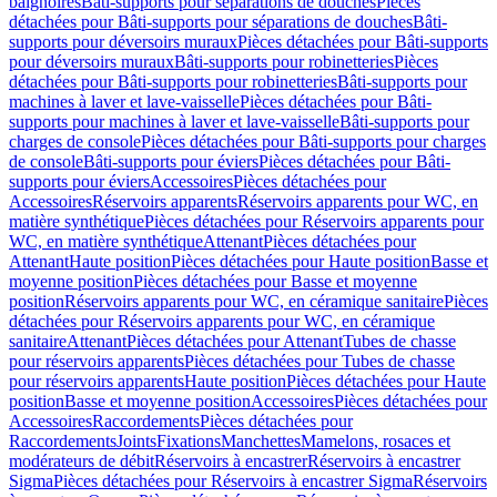
baignoires
Bâti-supports pour séparations de douches
Pièces
détachées pour Bâti-supports pour séparations de douches
Bâti-
supports pour déversoirs muraux
Pièces détachées pour Bâti-supports
pour déversoirs muraux
Bâti-supports pour robinetteries
Pièces
détachées pour Bâti-supports pour robinetteries
Bâti-supports pour
machines à laver et lave-vaisselle
Pièces détachées pour Bâti-
supports pour machines à laver et lave-vaisselle
Bâti-supports pour
charges de console
Pièces détachées pour Bâti-supports pour charges
de console
Bâti-supports pour éviers
Pièces détachées pour Bâti-
supports pour éviers
Accessoires
Pièces détachées pour
Accessoires
Réservoirs apparents
Réservoirs apparents pour WC, en
matière synthétique
Pièces détachées pour Réservoirs apparents pour
WC, en matière synthétique
Attenant
Pièces détachées pour
Attenant
Haute position
Pièces détachées pour Haute position
Basse et
moyenne position
Pièces détachées pour Basse et moyenne
position
Réservoirs apparents pour WC, en céramique sanitaire
Pièces
détachées pour Réservoirs apparents pour WC, en céramique
sanitaire
Attenant
Pièces détachées pour Attenant
Tubes de chasse
pour réservoirs apparents
Pièces détachées pour Tubes de chasse
pour réservoirs apparents
Haute position
Pièces détachées pour Haute
position
Basse et moyenne position
Accessoires
Pièces détachées pour
Accessoires
Raccordements
Pièces détachées pour
Raccordements
Joints
Fixations
Manchettes
Mamelons, rosaces et
modérateurs de débit
Réservoirs à encastrer
Réservoirs à encastrer
Sigma
Pièces détachées pour Réservoirs à encastrer Sigma
Réservoirs