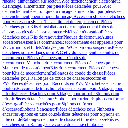
rinçage, alimentation sur secteur
Avec déclenchement électronique
du rinçage, alimentation par piles
Pièces détachées pour Avec
déclenchement électronique du rinçage, alimentation par piles
Avec
déclenchement pneumatique du rinçage
Accessoires
Pièces détachées
pour Accessoires
Kits d’installation et de remplacement
Pièces
détachées pour Kits d’installation et de remplacement
Tubes de
chasse, coudes de chasse et raccords
Kits de rénovation
Pièces
détachées pour Kits de rénovation
Plaques de fermeture
Autres
accessoires
Aides à la commande
Raccordements des appareils pour
WC, urinoirs et bidets
Vidages pour WC et vidoirs suspendus
Pièces
détachées pour Vidages pour WC et vidoirs suspendus
Coudes de
raccordement
Pièces détachées pour Coudes de
raccordement
Manchon de raccordement
Pièces détachées pour
Manchon de raccordement
Kits de raccordement
Pièces détachées
pour Kits de raccordement
Rallonges de coude de chasse
Pièces
détachées pour Rallonges de coude de chasse
Raccords en
PVC
Pièces détachées pour Raccords en PVC
Manchettes et cache-
boulons
Raccords de transition et pièces de connexion
Vidages pour
urinoirs
Pièces détachées pour Vidages pour urinoirs
Siphons pour
urinoir
Pièces détachées pour Siphons pour urinoir
Siphons en forme
d’escargot
Pièces détachées pour Siphons en forme
d’escargot
Siphons à encastrer
Pièces détachées pour Siphons à
encastrer
Siphons en tube coudé
Pièces détachées pour Siphons en
tube coudé
Rallonges de coude de chasse et tube de chasse
Pièces
détachées pour Rallonges de coude de chasse et tube de