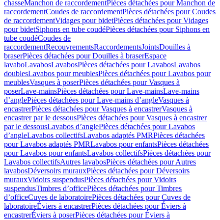
chasse
Manchon de raccordement
Pièces détachées pour Manchon de
raccordement
Coudes de raccordement
Pièces détachées pour Coudes
de raccordement
Vidages pour bidet
Pièces détachées pour Vidages
pour bidet
Siphons en tube coudé
Pièces détachées pour Siphons en
tube coudé
Coudes de
raccordement
Recouvrements
Raccordements
Joints
Douilles à
braser
Pièces détachées pour Douilles à braser
Espace
lavabo
Lavabos
Lavabos
Pièces détachées pour Lavabos
Lavabos
doubles
Lavabos pour meubles
Pièces détachées pour Lavabos pour
meubles
Vasques à poser
Pièces détachées pour Vasques à
poser
Lave-mains
Pièces détachées pour Lave-mains
Lave-mains
d’angle
Pièces détachées pour Lave-mains d’angle
Vasques à
encastrer
Pièces détachées pour Vasques à encastrer
Vasques à
encastrer par le dessous
Pièces détachées pour Vasques à encastrer
par le dessous
Lavabos d’angle
Pièces détachées pour Lavabos
d’angle
Lavabos collectifs
Lavabos adaptés PMR
Pièces détachées
pour Lavabos adaptés PMR
Lavabos pour enfants
Pièces détachées
pour Lavabos pour enfants
Lavabos collectifs
Pièces détachées pour
Lavabos collectifs
Autres lavabos
Pièces détachées pour Autres
lavabos
Déversoirs muraux
Pièces détachées pour Déversoirs
muraux
Vidoirs suspendus
Pièces détachées pour Vidoirs
suspendus
Timbres dʼoffice
Pièces détachées pour Timbres
dʼoffice
Cuves de laboratoire
Pièces détachées pour Cuves de
laboratoire
Éviers à encastrer
Pièces détachées pour Éviers à
encastrer
Éviers à poser
Pièces détachées pour Éviers à