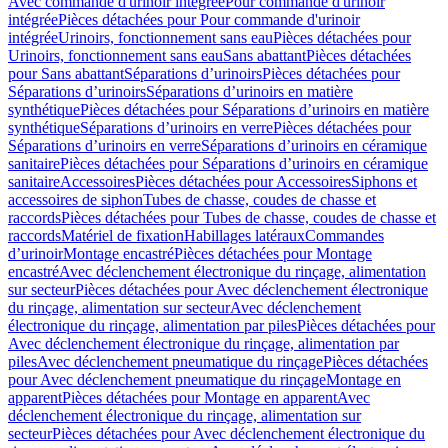
Avec commande d'urinoir intégrée
Pour commande d'urinoir
intégrée
Pièces détachées pour Pour commande d'urinoir
intégrée
Urinoirs, fonctionnement sans eau
Pièces détachées pour
Urinoirs, fonctionnement sans eau
Sans abattant
Pièces détachées
pour Sans abattant
Séparations d’urinoirs
Pièces détachées pour
Séparations d’urinoirs
Séparations d’urinoirs en matière
synthétique
Pièces détachées pour Séparations d’urinoirs en matière
synthétique
Séparations d’urinoirs en verre
Pièces détachées pour
Séparations d’urinoirs en verre
Séparations d’urinoirs en céramique
sanitaire
Pièces détachées pour Séparations d’urinoirs en céramique
sanitaire
Accessoires
Pièces détachées pour Accessoires
Siphons et
accessoires de siphon
Tubes de chasse, coudes de chasse et
raccords
Pièces détachées pour Tubes de chasse, coudes de chasse et
raccords
Matériel de fixation
Habillages latéraux
Commandes
dʼurinoir
Montage encastré
Pièces détachées pour Montage
encastré
Avec déclenchement électronique du rinçage, alimentation
sur secteur
Pièces détachées pour Avec déclenchement électronique
du rinçage, alimentation sur secteur
Avec déclenchement
électronique du rinçage, alimentation par piles
Pièces détachées pour
Avec déclenchement électronique du rinçage, alimentation par
piles
Avec déclenchement pneumatique du rinçage
Pièces détachées
pour Avec déclenchement pneumatique du rinçage
Montage en
apparent
Pièces détachées pour Montage en apparent
Avec
déclenchement électronique du rinçage, alimentation sur
secteur
Pièces détachées pour Avec déclenchement électronique du