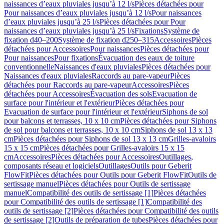
naissances d’eaux pluviales jusqu’à 12 l/s
Pièces détachées pour
Pour naissances d’eaux pluviales jusqu’à 12 l/s
Pour naissances
d’eaux pluviales jusqu’à 25 l/s
Pièces détachées pour Pour
naissances d’eaux pluviales jusqu’à 25 l/s
Fixations
Système de
fixation d40–200
Système de fixation d250–315
Accessoires
Pièces
détachées pour Accessoires
Pour naissances
Pièces détachées pour
Pour naissances
Pour fixations
Évacuation des eaux de toiture
conventionnelle
Naissances d'eaux pluviales
Pièces détachées pour
Naissances d'eaux pluviales
Raccords au pare-vapeur
Pièces
détachées pour Raccords au pare-vapeur
Accessoires
Pièces
détachées pour Accessoires
Évacuation des sols
Evacuation de
surface pour l'intérieur et l'extérieur
Pièces détachées pour
Evacuation de surface pour l'intérieur et l'extérieur
Siphons de sol
pour balcons et terrasses, 10 x 10 cm
Pièces détachées pour Siphons
de sol pour balcons et terrasses, 10 x 10 cm
Siphons de sol 13 x 13
cm
Pièces détachées pour Siphons de sol 13 x 13 cm
Grilles-avaloirs
15 x 15 cm
Pièces détachées pour Grilles-avaloirs 15 x 15
cm
Accessoires
Pièces détachées pour Accessoires
Outillages,
composants réseau et logiciels
Outillages
Outils pour Geberit
FlowFit
Pièces détachées pour Outils pour Geberit FlowFit
Outils de
sertissage manuel
Pièces détachées pour Outils de sertissage
manuel
Compatibilité des outils de sertissage [1]
Pièces détachées
pour Compatibilité des outils de sertissage [1]
Compatibilité des
outils de sertissage [2]
Pièces détachées pour Compatibilité des outils
de sertissage [2]
Outils de préparation de tubes
Pièces détachées pour