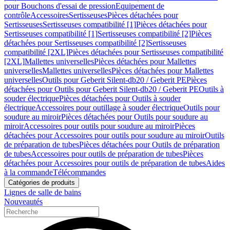
pour Bouchons d'essai de pression
Equipement de
contrôle
Accessoires
Sertisseuses
Pièces détachées pour
Sertisseuses
Sertisseuses compatibilité [1]
Pièces détachées pour
Sertisseuses compatibilité [1]
Sertisseuses compatibilité [2]
Pièces
détachées pour Sertisseuses compatibilité [2]
Sertisseuses
compatibilité [2XL]
Pièces détachées pour Sertisseuses compatibilité
[2XL]
Mallettes universelles
Pièces détachées pour Mallettes
universelles
Mallettes universelles
Pièces détachées pour Mallettes
universelles
Outils pour Geberit Silent-db20 / Geberit PE
Pièces
détachées pour Outils pour Geberit Silent-db20 / Geberit PE
Outils à
souder électrique
Pièces détachées pour Outils à souder
électrique
Accessoires pour outillage à souder électrique
Outils pour
soudure au miroir
Pièces détachées pour Outils pour soudure au
miroir
Accessoires pour outils pour soudure au miroir
Pièces
détachées pour Accessoires pour outils pour soudure au miroir
Outils
de préparation de tubes
Pièces détachées pour Outils de préparation
de tubes
Accessoires pour outils de préparation de tubes
Pièces
détachées pour Accessoires pour outils de préparation de tubes
Aides
à la commande
Télécommandes
Catégories de produits
Lignes de salle de bains
Nouveautés