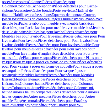
poser
Accessoires
Colonnes
Pièces détachées pour
Colonnes
Colonnes
Cache-siphons
Pièces détachées pour Cache-
siphons
Accessoires
Cache-bondes
Porte-serviettes
Matériel de
fixation
Habillages cache-siphons
Equerres de montage
Couvre-
joints
Dosserets
Kits de consoles
Étagères murales
Packs lavabo avec
meuble bas
Packs lavabo pour meuble avec meuble bas
Pièces
détachées pour Packs lavabo pour meuble avec meuble bas
Meubles
de salle de bains
Meubles bas pour lavabo
Pièces détachées pour
Meubles bas pour lavabo
Pour lave-mains
Pièces détachées pour Pour
lave-mains
Pour lavabos
Pièces détachées pour Pour lavabos
Pour
lavabos doubles
Pièces détachées pour Pour lavabos doubles
Pour
lavabos pour meuble
Pièces détachées pour Pour lavabos pour
meuble
Pour lave-mains d’angle
Pièces détachées pour Pour lave-
mains d’angle
Plans pour vasques
Pièces détachées pour Plans pour
vasques
Pour vasque à poser en forme de coupelle
Pièces détachées
pour Pour vasque à poser en forme de coupelle
Pour vasque à poser
rectangulaire
Pièces détachées pour Pour vasque à poser
rectangulaire
Meubles latéraux
Pièces détachées pour Meubles
latéraux
Meubles latéraux bas
Pièces détachées pour Meubles
latéraux bas
Colonnes hautes
Pièces détachées pour Colonnes
hautes
Colonnes mi-haute
Pièces détachées pour Colonnes mi-
haute
Armoires hautes compactes
Pièces détachées pour Armoires
hautes compactes
Autres meubles
Pièces détachées pour Autres
meubles
Étagères murales
Pièces détachées pour Étagères
murales
Habillages pour bâti-support Duofix pour WC