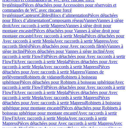
hygiénique
Pièces détachées pour Accessoires pour réservoirs et
commandes de WC avec rinçage forcé
hygiénique
Capteurs
Câbles
Blocs d’alimentation
Pièces détachées
pour Blocs d’alimentation
Composants réseau
Vannes
Vannes à siège
droit
Avec raccords à sertir Mapress
Vannes à siège droit pour
montage encastré
Pièces détachées pour Vannes à siège droit pour
montage encastré
Avec raccords à sertir Mepla
Pièces détachées pour
Avec raccords à sertir Mepla
Avec raccords à sertir Mapress
Avec
raccords filetés
Pièces détachées pour Avec raccords filetés
Vannes à
siège incliné
Pièces détachées pour Vannes à siège incliné
Avec
raccords à sertir FlowFit
Pièces détachées pour Avec raccords à sertir
FlowFit
Avec raccords à sertir Mepla
Pièces détachées pour Avec
raccords à sertir Mepla
Avec raccords à sertir Mapress
Pièces
détachées pour Avec raccords à sertir Mapress
Vannes de
prélèvement
Robinets de vidange
Robinets à boisseau
sphérique
Pièces détachées pour Robinets à boisseau sphérique
Avec
raccords à sertir FlowFit
Pièces détachées pour Avec raccords à sertir
FlowFit
Avec raccords à sertir Mepla
Pièces détachées pour Avec
raccords à sertir Mepla
Avec raccords à sertir Mapress
Pièces
détachées pour Avec raccords à sertir Mapress
Robinets à boisseau
sphérique pour montage encastré
Pièces détachées pour Robinets à
boisseau sphérique pour montage encastré
Avec raccords à sertir
FlowFit
Avec raccords à sertir Mepla
Avec raccords à sertir
Mapress
Pièces détachées pour Avec raccords à sertir Mapress
Avec