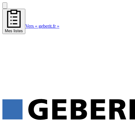
Vers « geberit.fr »
Mes listes