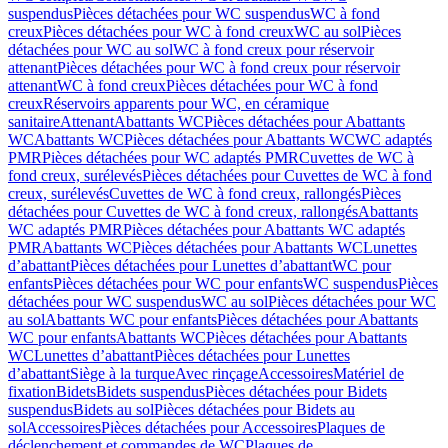
suspendus
Pièces détachées pour WC suspendus
WC à fond
creux
Pièces détachées pour WC à fond creux
WC au sol
Pièces
détachées pour WC au sol
WC à fond creux pour réservoir
attenant
Pièces détachées pour WC à fond creux pour réservoir
attenant
WC à fond creux
Pièces détachées pour WC à fond
creux
Réservoirs apparents pour WC, en céramique
sanitaire
Attenant
Abattants WC
Pièces détachées pour Abattants
WC
Abattants WC
Pièces détachées pour Abattants WC
WC adaptés
PMR
Pièces détachées pour WC adaptés PMR
Cuvettes de WC à
fond creux, surélevés
Pièces détachées pour Cuvettes de WC à fond
creux, surélevés
Cuvettes de WC à fond creux, rallongés
Pièces
détachées pour Cuvettes de WC à fond creux, rallongés
Abattants
WC adaptés PMR
Pièces détachées pour Abattants WC adaptés
PMR
Abattants WC
Pièces détachées pour Abattants WC
Lunettes
d’abattant
Pièces détachées pour Lunettes d’abattant
WC pour
enfants
Pièces détachées pour WC pour enfants
WC suspendus
Pièces
détachées pour WC suspendus
WC au sol
Pièces détachées pour WC
au sol
Abattants WC pour enfants
Pièces détachées pour Abattants
WC pour enfants
Abattants WC
Pièces détachées pour Abattants
WC
Lunettes d’abattant
Pièces détachées pour Lunettes
d’abattant
Siège à la turque
Avec rinçage
Accessoires
Matériel de
fixation
Bidets
Bidets suspendus
Pièces détachées pour Bidets
suspendus
Bidets au sol
Pièces détachées pour Bidets au
sol
Accessoires
Pièces détachées pour Accessoires
Plaques de
déclenchement et commandes de WC
Plaques de