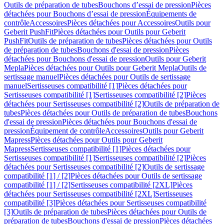
Outils de préparation de tubes
Bouchons d’essai de pression
Pièces
détachées pour Bouchons d’essai de pression
Équipements de
contrôle
Accessoires
Pièces détachées pour Accessoires
Outils pour
Geberit PushFit
Pièces détachées pour Outils pour Geberit
PushFit
Outils de préparation de tubes
Pièces détachées pour Outils
de préparation de tubes
Bouchons d'essai de pression
Pièces
détachées pour Bouchons d'essai de pression
Outils pour Geberit
Mepla
Pièces détachées pour Outils pour Geberit Mepla
Outils de
sertissage manuel
Pièces détachées pour Outils de sertissage
manuel
Sertisseuses compatibilité [1]
Pièces détachées pour
Sertisseuses compatibilité [1]
Sertisseuses compatibilité [2]
Pièces
détachées pour Sertisseuses compatibilité [2]
Outils de préparation de
tubes
Pièces détachées pour Outils de préparation de tubes
Bouchons
d'essai de pression
Pièces détachées pour Bouchons d'essai de
pression
Équipement de contrôle
Accessoires
Outils pour Geberit
Mapress
Pièces détachées pour Outils pour Geberit
Mapress
Sertisseuses compatibilité [1]
Pièces détachées pour
Sertisseuses compatibilité [1]
Sertisseuses compatibilité [2]
Pièces
détachées pour Sertisseuses compatibilité [2]
Outils de sertissage
compatibilité [1] / [2]
Pièces détachées pour Outils de sertissage
compatibilité [1] / [2]
Sertisseuses compatibilité [2XL]
Pièces
détachées pour Sertisseuses compatibilité [2XL]
Sertisseuses
compatibilité [3]
Pièces détachées pour Sertisseuses compatibilité
[3]
Outils de préparation de tubes
Pièces détachées pour Outils de
préparation de tubes
Bouchons d'essai de pression
Pièces détachées