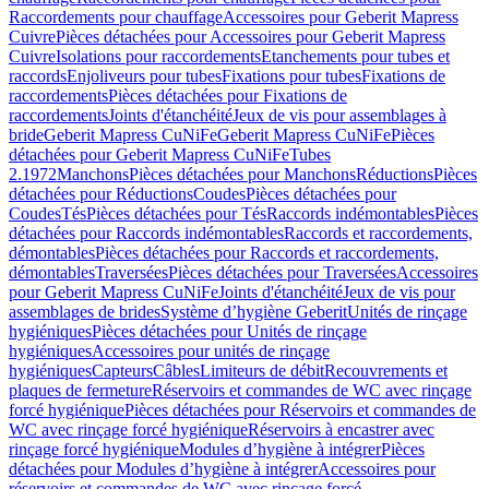
Raccordements pour chauffage
Accessoires pour Geberit Mapress
Cuivre
Pièces détachées pour Accessoires pour Geberit Mapress
Cuivre
Isolations pour raccordements
Etanchements pour tubes et
raccords
Enjoliveurs pour tubes
Fixations pour tubes
Fixations de
raccordements
Pièces détachées pour Fixations de
raccordements
Joints d'étanchéité
Jeux de vis pour assemblages à
bride
Geberit Mapress CuNiFe
Geberit Mapress CuNiFe
Pièces
détachées pour Geberit Mapress CuNiFe
Tubes
2.1972
Manchons
Pièces détachées pour Manchons
Réductions
Pièces
détachées pour Réductions
Coudes
Pièces détachées pour
Coudes
Tés
Pièces détachées pour Tés
Raccords indémontables
Pièces
détachées pour Raccords indémontables
Raccords et raccordements,
démontables
Pièces détachées pour Raccords et raccordements,
démontables
Traversées
Pièces détachées pour Traversées
Accessoires
pour Geberit Mapress CuNiFe
Joints d'étanchéité
Jeux de vis pour
assemblages de brides
Système d’hygiène Geberit
Unités de rinçage
hygiéniques
Pièces détachées pour Unités de rinçage
hygiéniques
Accessoires pour unités de rinçage
hygiéniques
Capteurs
Câbles
Limiteurs de débit
Recouvrements et
plaques de fermeture
Réservoirs et commandes de WC avec rinçage
forcé hygiénique
Pièces détachées pour Réservoirs et commandes de
WC avec rinçage forcé hygiénique
Réservoirs à encastrer avec
rinçage forcé hygiénique
Modules d’hygiène à intégrer
Pièces
détachées pour Modules d’hygiène à intégrer
Accessoires pour
réservoirs et commandes de WC avec rinçage forcé