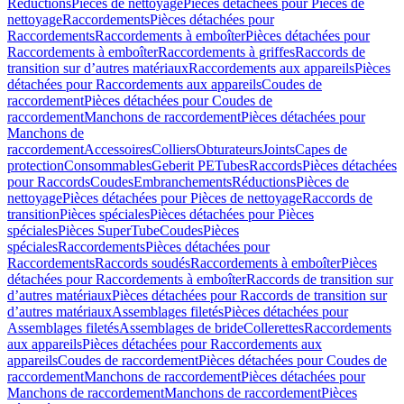
Réductions
Pièces de nettoyage
Pièces détachées pour Pièces de
nettoyage
Raccordements
Pièces détachées pour
Raccordements
Raccordements à emboîter
Pièces détachées pour
Raccordements à emboîter
Raccordements à griffes
Raccords de
transition sur d’autres matériaux
Raccordements aux appareils
Pièces
détachées pour Raccordements aux appareils
Coudes de
raccordement
Pièces détachées pour Coudes de
raccordement
Manchons de raccordement
Pièces détachées pour
Manchons de
raccordement
Accessoires
Colliers
Obturateurs
Joints
Capes de
protection
Consommables
Geberit PE
Tubes
Raccords
Pièces détachées
pour Raccords
Coudes
Embranchements
Réductions
Pièces de
nettoyage
Pièces détachées pour Pièces de nettoyage
Raccords de
transition
Pièces spéciales
Pièces détachées pour Pièces
spéciales
Pièces SuperTube
Coudes
Pièces
spéciales
Raccordements
Pièces détachées pour
Raccordements
Raccords soudés
Raccordements à emboîter
Pièces
détachées pour Raccordements à emboîter
Raccords de transition sur
d’autres matériaux
Pièces détachées pour Raccords de transition sur
d’autres matériaux
Assemblages filetés
Pièces détachées pour
Assemblages filetés
Assemblages de bride
Collerettes
Raccordements
aux appareils
Pièces détachées pour Raccordements aux
appareils
Coudes de raccordement
Pièces détachées pour Coudes de
raccordement
Manchons de raccordement
Pièces détachées pour
Manchons de raccordement
Manchons de raccordement
Pièces