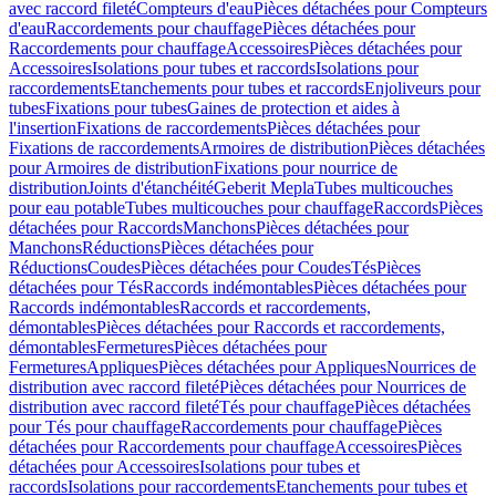
avec raccord fileté
Compteurs d'eau
Pièces détachées pour Compteurs
d'eau
Raccordements pour chauffage
Pièces détachées pour
Raccordements pour chauffage
Accessoires
Pièces détachées pour
Accessoires
Isolations pour tubes et raccords
Isolations pour
raccordements
Etanchements pour tubes et raccords
Enjoliveurs pour
tubes
Fixations pour tubes
Gaines de protection et aides à
l'insertion
Fixations de raccordements
Pièces détachées pour
Fixations de raccordements
Armoires de distribution
Pièces détachées
pour Armoires de distribution
Fixations pour nourrice de
distribution
Joints d'étanchéité
Geberit Mepla
Tubes multicouches
pour eau potable
Tubes multicouches pour chauffage
Raccords
Pièces
détachées pour Raccords
Manchons
Pièces détachées pour
Manchons
Réductions
Pièces détachées pour
Réductions
Coudes
Pièces détachées pour Coudes
Tés
Pièces
détachées pour Tés
Raccords indémontables
Pièces détachées pour
Raccords indémontables
Raccords et raccordements,
démontables
Pièces détachées pour Raccords et raccordements,
démontables
Fermetures
Pièces détachées pour
Fermetures
Appliques
Pièces détachées pour Appliques
Nourrices de
distribution avec raccord fileté
Pièces détachées pour Nourrices de
distribution avec raccord fileté
Tés pour chauffage
Pièces détachées
pour Tés pour chauffage
Raccordements pour chauffage
Pièces
détachées pour Raccordements pour chauffage
Accessoires
Pièces
détachées pour Accessoires
Isolations pour tubes et
raccords
Isolations pour raccordements
Etanchements pour tubes et