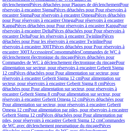
déclenchement
Pièces détachées pour Plaques de déclenchement
Pour
réservoirs à encastrer Sigma
Pièces détachées pour Pour réservoirs à
encastrer Sigma
Pour réservoirs à encastrer Omega
Pièces détachées
pour Pour réservoirs à encastrer Omega
Pour réservoirs à encastrer
Kappa
Pièces détachées pour Pour réservoirs à encastrer Kappa
Pour
réservoirs à encastrer Delta
Pièces détachées pour Pour réservoirs à
encastrer Delta
Pour les réservoirs à encastrer Twinline
Pièces
détachées pour Pour les réservoirs à encastrer Twinline
Pour
réservoirs à encastrer 300T
Pièces détachées pour Pour réservoirs à
encastrer 300T
Accessoires
Consommables
Commandes de WC à
déclenchement électronique du rinçage
Pièces détachées pour
Commandes de WC à déclenchement électronique du rinçage
Pour
alimentation sur secteur, pour réservoirs à encastrer Geberit Sigma
12 cm
Pièces détachées pour Pour alimentation sur secteur, pour
réservoirs à encastrer Geberit Sigma 12 cm
Pour alimentation sur
secteur, pour réservoirs à encastrer Geberit Sigma 8 cm
Pièces
détachées pour Pour alimentation sur secteur, pour réservoirs à
encastrer Geberit Sigma 8 cm
Pour alimentation sur secteur, pour
réservoirs à encastrer Geberit Omega 12 cm
Pièces détachées pour
Pour alimentation sur secteur, pour réservoirs à encastrer Geberit
Omega 12 cm
Pour alimentation par piles, pour réservoirs à encastrer
Geberit Sigma 12 cm
Pièces détachées pour Pour alimentation par
piles, pour réservoirs à encastrer Geberit Sigma 12 cm
Commandes
de WC avec déclenchement pneumatique du rinçage
Pièces
détachées pour Commandes de WC avec déclenchement