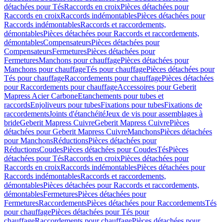
détachées pour Tés
Raccords en croix
Pièces détachées pour
Raccords en croix
Raccords indémontables
Pièces détachées pour
Raccords indémontables
Raccords et raccordements,
démontables
Pièces détachées pour Raccords et raccordements,
démontables
Compensateurs
Pièces détachées pour
Compensateurs
Fermetures
Pièces détachées pour
Fermetures
Manchons pour chauffage
Pièces détachées pour
Manchons pour chauffage
Tés pour chauffage
Pièces détachées pour
Tés pour chauffage
Raccordements pour chauffage
Pièces détachées
pour Raccordements pour chauffage
Accessoires pour Geberit
Mapress Acier Carbone
Etanchements pour tubes et
raccords
Enjoliveurs pour tubes
Fixations pour tubes
Fixations de
raccordements
Joints d'étanchéité
Jeux de vis pour assemblages à
bride
Geberit Mapress Cuivre
Geberit Mapress Cuivre
Pièces
détachées pour Geberit Mapress Cuivre
Manchons
Pièces détachées
pour Manchons
Réductions
Pièces détachées pour
Réductions
Coudes
Pièces détachées pour Coudes
Tés
Pièces
détachées pour Tés
Raccords en croix
Pièces détachées pour
Raccords en croix
Raccords indémontables
Pièces détachées pour
Raccords indémontables
Raccords et raccordements,
démontables
Pièces détachées pour Raccords et raccordements,
démontables
Fermetures
Pièces détachées pour
Fermetures
Raccordements
Pièces détachées pour Raccordements
Tés
pour chauffage
Pièces détachées pour Tés pour
chauffage
Raccordements pour chauffage
Pièces détachées pour