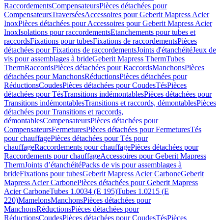
Raccordements
Compensateurs
Pièces détachées pour
Compensateurs
Traversées
Accessoires pour Geberit Mapress Acier
Inox
Pièces détachées pour Accessoires pour Geberit Mapress Acier
Inox
Isolations pour raccordements
Etanchements pour tubes et
raccords
Fixations pour tubes
Fixations de raccordements
Pièces
détachées pour Fixations de raccordements
Joints d'étanchéité
Jeux de
vis pour assemblages à bride
Geberit Mapress Therm
Tubes
Therm
Raccords
Pièces détachées pour Raccords
Manchons
Pièces
détachées pour Manchons
Réductions
Pièces détachées pour
Réductions
Coudes
Pièces détachées pour Coudes
Tés
Pièces
détachées pour Tés
Transitions indémontables
Pièces détachées pour
Transitions indémontables
Transitions et raccords, démontables
Pièces
détachées pour Transitions et raccords,
démontables
Compensateurs
Pièces détachées pour
Compensateurs
Fermetures
Pièces détachées pour Fermetures
Tés
pour chauffage
Pièces détachées pour Tés pour
chauffage
Raccordements pour chauffage
Pièces détachées pour
Raccordements pour chauffage
Accessoires pour Geberit Mapress
Therm
Joints d’étanchéité
Packs de vis pour assemblages à
bride
Fixations pour tubes
Geberit Mapress Acier Carbone
Geberit
Mapress Acier Carbone
Pièces détachées pour Geberit Mapress
Acier Carbone
Tubes 1.0034 (E 195)
Tubes 1.0215 (E
220)
Mamelons
Manchons
Pièces détachées pour
Manchons
Réductions
Pièces détachées pour
Réductions
Coudes
Pièces détachées pour Coudes
Tés
Pièces