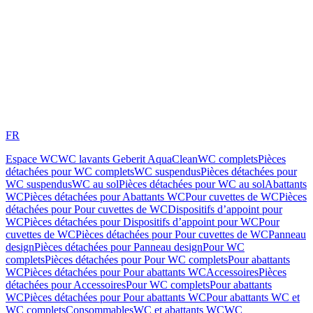
FR
Espace WC
WC lavants Geberit AquaClean
WC complets
Pièces
détachées pour WC complets
WC suspendus
Pièces détachées pour
WC suspendus
WC au sol
Pièces détachées pour WC au sol
Abattants
WC
Pièces détachées pour Abattants WC
Pour cuvettes de WC
Pièces
détachées pour Pour cuvettes de WC
Dispositifs d’appoint pour
WC
Pièces détachées pour Dispositifs d’appoint pour WC
Pour
cuvettes de WC
Pièces détachées pour Pour cuvettes de WC
Panneau
design
Pièces détachées pour Panneau design
Pour WC
complets
Pièces détachées pour Pour WC complets
Pour abattants
WC
Pièces détachées pour Pour abattants WC
Accessoires
Pièces
détachées pour Accessoires
Pour WC complets
Pour abattants
WC
Pièces détachées pour Pour abattants WC
Pour abattants WC et
WC complets
Consommables
WC et abattants WC
WC