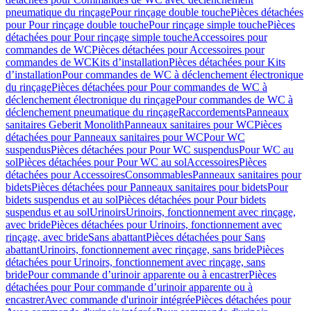
pneumatique du rinçage
Pour rinçage double touche
Pièces détachées
pour Pour rinçage double touche
Pour rinçage simple touche
Pièces
détachées pour Pour rinçage simple touche
Accessoires pour
commandes de WC
Pièces détachées pour Accessoires pour
commandes de WC
Kits d’installation
Pièces détachées pour Kits
d’installation
Pour commandes de WC à déclenchement électronique
du rinçage
Pièces détachées pour Pour commandes de WC à
déclenchement électronique du rinçage
Pour commandes de WC à
déclenchement pneumatique du rinçage
Raccordements
Panneaux
sanitaires Geberit Monolith
Panneaux sanitaires pour WC
Pièces
détachées pour Panneaux sanitaires pour WC
Pour WC
suspendus
Pièces détachées pour Pour WC suspendus
Pour WC au
sol
Pièces détachées pour Pour WC au sol
Accessoires
Pièces
détachées pour Accessoires
Consommables
Panneaux sanitaires pour
bidets
Pièces détachées pour Panneaux sanitaires pour bidets
Pour
bidets suspendus et au sol
Pièces détachées pour Pour bidets
suspendus et au sol
Urinoirs
Urinoirs, fonctionnement avec rinçage,
avec bride
Pièces détachées pour Urinoirs, fonctionnement avec
rinçage, avec bride
Sans abattant
Pièces détachées pour Sans
abattant
Urinoirs, fonctionnement avec rinçage, sans bride
Pièces
détachées pour Urinoirs, fonctionnement avec rinçage, sans
bride
Pour commande d’urinoir apparente ou à encastrer
Pièces
détachées pour Pour commande d’urinoir apparente ou à
encastrer
Avec commande d'urinoir intégrée
Pièces détachées pour