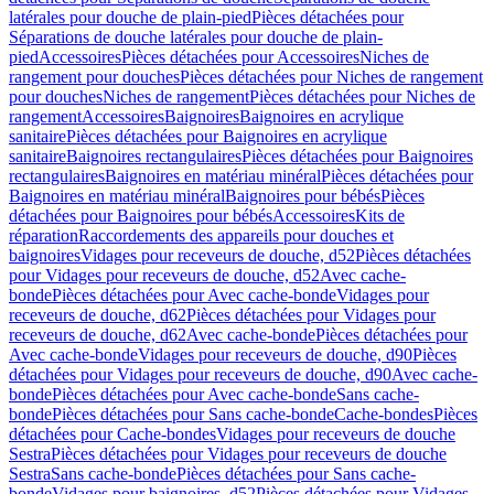
latérales pour douche de plain-pied
Pièces détachées pour
Séparations de douche latérales pour douche de plain-
pied
Accessoires
Pièces détachées pour Accessoires
Niches de
rangement pour douches
Pièces détachées pour Niches de rangement
pour douches
Niches de rangement
Pièces détachées pour Niches de
rangement
Accessoires
Baignoires
Baignoires en acrylique
sanitaire
Pièces détachées pour Baignoires en acrylique
sanitaire
Baignoires rectangulaires
Pièces détachées pour Baignoires
rectangulaires
Baignoires en matériau minéral
Pièces détachées pour
Baignoires en matériau minéral
Baignoires pour bébés
Pièces
détachées pour Baignoires pour bébés
Accessoires
Kits de
réparation
Raccordements des appareils pour douches et
baignoires
Vidages pour receveurs de douche, d52
Pièces détachées
pour Vidages pour receveurs de douche, d52
Avec cache-
bonde
Pièces détachées pour Avec cache-bonde
Vidages pour
receveurs de douche, d62
Pièces détachées pour Vidages pour
receveurs de douche, d62
Avec cache-bonde
Pièces détachées pour
Avec cache-bonde
Vidages pour receveurs de douche, d90
Pièces
détachées pour Vidages pour receveurs de douche, d90
Avec cache-
bonde
Pièces détachées pour Avec cache-bonde
Sans cache-
bonde
Pièces détachées pour Sans cache-bonde
Cache-bondes
Pièces
détachées pour Cache-bondes
Vidages pour receveurs de douche
Sestra
Pièces détachées pour Vidages pour receveurs de douche
Sestra
Sans cache-bonde
Pièces détachées pour Sans cache-
bonde
Vidages pour baignoires, d52
Pièces détachées pour Vidages