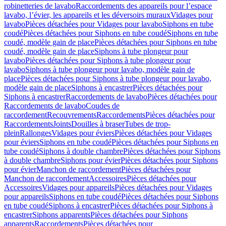
robinetteries de lavabo
Raccordements des appareils pour l’espace
lavabo, l’évier, les appareils et les déversoirs muraux
Vidages pour
lavabo
Pièces détachées pour Vidages pour lavabo
Siphons en tube
coudé
Pièces détachées pour Siphons en tube coudé
Siphons en tube
coudé, modèle gain de place
Pièces détachées pour Siphons en tube
coudé, modèle gain de place
Siphons à tube plongeur pour
lavabo
Pièces détachées pour Siphons à tube plongeur pour
lavabo
Siphons à tube plongeur pour lavabo, modèle gain de
place
Pièces détachées pour Siphons à tube plongeur pour lavabo,
modèle gain de place
Siphons à encastrer
Pièces détachées pour
Siphons à encastrer
Raccordements de lavabo
Pièces détachées pour
Raccordements de lavabo
Coudes de
raccordement
Recouvrements
Raccordements
Pièces détachées pour
Raccordements
Joints
Douilles à braser
Tubes de trop-
plein
Rallonges
Vidages pour éviers
Pièces détachées pour Vidages
pour éviers
Siphons en tube coudé
Pièces détachées pour Siphons en
tube coudé
Siphons à double chambre
Pièces détachées pour Siphons
à double chambre
Siphons pour évier
Pièces détachées pour Siphons
pour évier
Manchon de raccordement
Pièces détachées pour
Manchon de raccordement
Accessoires
Pièces détachées pour
Accessoires
Vidages pour appareils
Pièces détachées pour Vidages
pour appareils
Siphons en tube coudé
Pièces détachées pour Siphons
en tube coudé
Siphons à encastrer
Pièces détachées pour Siphons à
encastrer
Siphons apparents
Pièces détachées pour Siphons
apparents
Raccordements
Pièces détachées pour