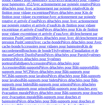
pour baignoires, d52
Avec actionnement par poignée rotative
Pièces
détachées pour Avec actionnement par poignée rotative
Kits de
finition pour vidage excentrique
Pièces détachées pour Kits de
finition pour vidage excentrique
Avec actionnement par poignée
rotative et arrivée d’eau
Pièces détachées pour Avec actionnement
par poignée rotative et arrivée d’eau
Kits de finition pour vidage
excentrique et arrivée d’eau
Pièces détachées pour Kits de finition
pour vidage excentrique et arrivée d’eau
Avec déclenchement par
pression PushControl
Pièces détachées pour Avec déclenchement par
pression PushControl
Avec cache-bonde
Pièces détachées pour Avec
cache-bonde
Accessoires pour vidages pour baignoires
Kits de
raccordement
Bouchons de bonde
Tés
Systèmes d’installation et de
rinçage
Geberit Duofix
Parois
Pièces détachées pour Parois
Systèmes
porteurs
Pièces détachées pour Systèmes
porteurs
Habillages
Accessoires
Pièces détachées pour
Accessoires
Bâti-supports
Pièces détachées pour Bâti-supports
Bâti-
supports pour WC
Pièces détachées pour Bâti-supports pour
WC
Bâti-supports pour lavabos
Pièces détachées pour Bâti-supports
pour lavabos
Bâti-supports pour bidets
Pièces détachées pour Bâti-
supports pour bidets
Bâti-supports pour urinoirs
Pièces détachées
pour Bâti-supports pour urinoirs
Bâti-supports pour douches avec
évacuation murale
Pièces détachées pour Bâti-supports pour douches
avec évacuation murale
Bâti-supports pour douches et
baignoires
Pièces détachées pour Bâti-supports pour douches et