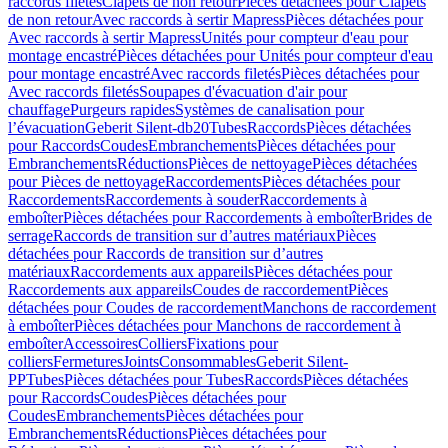
raccords filetés
Clapets de non retour
Pièces détachées pour Clapets
de non retour
Avec raccords à sertir Mapress
Pièces détachées pour
Avec raccords à sertir Mapress
Unités pour compteur d'eau pour
montage encastré
Pièces détachées pour Unités pour compteur d'eau
pour montage encastré
Avec raccords filetés
Pièces détachées pour
Avec raccords filetés
Soupapes d'évacuation d'air pour
chauffage
Purgeurs rapides
Systèmes de canalisation pour
l’évacuation
Geberit Silent-db20
Tubes
Raccords
Pièces détachées
pour Raccords
Coudes
Embranchements
Pièces détachées pour
Embranchements
Réductions
Pièces de nettoyage
Pièces détachées
pour Pièces de nettoyage
Raccordements
Pièces détachées pour
Raccordements
Raccordements à souder
Raccordements à
emboîter
Pièces détachées pour Raccordements à emboîter
Brides de
serrage
Raccords de transition sur d’autres matériaux
Pièces
détachées pour Raccords de transition sur d’autres
matériaux
Raccordements aux appareils
Pièces détachées pour
Raccordements aux appareils
Coudes de raccordement
Pièces
détachées pour Coudes de raccordement
Manchons de raccordement
à emboîter
Pièces détachées pour Manchons de raccordement à
emboîter
Accessoires
Colliers
Fixations pour
colliers
Fermetures
Joints
Consommables
Geberit Silent-
PP
Tubes
Pièces détachées pour Tubes
Raccords
Pièces détachées
pour Raccords
Coudes
Pièces détachées pour
Coudes
Embranchements
Pièces détachées pour
Embranchements
Réductions
Pièces détachées pour