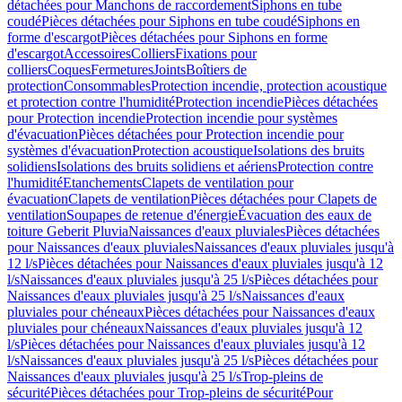
détachées pour Manchons de raccordement
Siphons en tube
coudé
Pièces détachées pour Siphons en tube coudé
Siphons en
forme d'escargot
Pièces détachées pour Siphons en forme
d'escargot
Accessoires
Colliers
Fixations pour
colliers
Coques
Fermetures
Joints
Boîtiers de
protection
Consommables
Protection incendie, protection acoustique
et protection contre l'humidité
Protection incendie
Pièces détachées
pour Protection incendie
Protection incendie pour systèmes
d'évacuation
Pièces détachées pour Protection incendie pour
systèmes d'évacuation
Protection acoustique
Isolations des bruits
solidiens
Isolations des bruits solidiens et aériens
Protection contre
l'humidité
Etanchements
Clapets de ventilation pour
évacuation
Clapets de ventilation
Pièces détachées pour Clapets de
ventilation
Soupapes de retenue d'énergie
Évacuation des eaux de
toiture Geberit Pluvia
Naissances d'eaux pluviales
Pièces détachées
pour Naissances d'eaux pluviales
Naissances d'eaux pluviales jusqu'à
12 l/s
Pièces détachées pour Naissances d'eaux pluviales jusqu'à 12
l/s
Naissances d'eaux pluviales jusqu'à 25 l/s
Pièces détachées pour
Naissances d'eaux pluviales jusqu'à 25 l/s
Naissances d'eaux
pluviales pour chéneaux
Pièces détachées pour Naissances d'eaux
pluviales pour chéneaux
Naissances d'eaux pluviales jusqu'à 12
l/s
Pièces détachées pour Naissances d'eaux pluviales jusqu'à 12
l/s
Naissances d'eaux pluviales jusqu'à 25 l/s
Pièces détachées pour
Naissances d'eaux pluviales jusqu'à 25 l/s
Trop-pleins de
sécurité
Pièces détachées pour Trop-pleins de sécurité
Pour