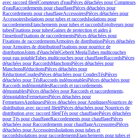
avec raccord fileté
Compteurs d'eau
Pièces détachées pour Compteurs
d'eau
Raccordements pour chauffage
Pièces détachées pour
Raccordements pour chauffage
Accessoires
Pièces détachées pour
Accessoires
Isolations pour tubes et raccords
Isolations pour
raccordements
Etanchements pour tubes et raccords
Enjoliveurs pour
tubes
Fixations pour tubes
Gaines de protection et aides à
l'insertion
Fixations de raccordements
Pièces détachées pour
Fixations de raccordements
Armoires de distribution
Pièces détachées
pour Armoires de distribution
Fixations pour nourrice de
distribution
Joints d'étanchéité
Geberit Mepla
Tubes multicouches
pour eau potable
Tubes multicouches pour chauffage
Raccords
Pièces
détachées pour Raccords
Manchons
Pièces détachées pour
Manchons
Réductions
Pièces détachées pour
Réductions
Coudes
Pièces détachées pour Coudes
Tés
Pièces
détachées pour Tés
Raccords indémontables
Pièces détachées pour
Raccords indémontables
Raccords et raccordements,
démontables
Pièces détachées pour Raccords et raccordements,
démontables
Fermetures
Pièces détachées pour
Fermetures
Appliques
Pièces détachées pour Appliques
Nourrices de
distribution avec raccord fileté
Pièces détachées pour Nourrices de
distribution avec raccord fileté
Tés pour chauffage
Pièces détachées
pour Tés pour chauffage
Raccordements pour chauffage
Pièces
détachées pour Raccordements pour chauffage
Accessoires
Pièces
détachées pour Accessoires
Isolations pour tubes et
raccords
Isolations pour raccordements
Etanchements pour tubes et