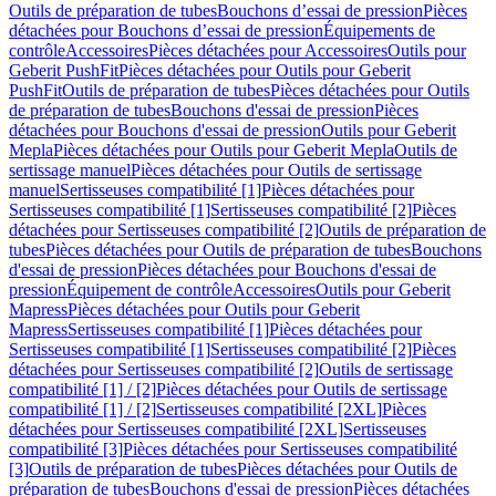
Outils de préparation de tubes
Bouchons d’essai de pression
Pièces
détachées pour Bouchons d’essai de pression
Équipements de
contrôle
Accessoires
Pièces détachées pour Accessoires
Outils pour
Geberit PushFit
Pièces détachées pour Outils pour Geberit
PushFit
Outils de préparation de tubes
Pièces détachées pour Outils
de préparation de tubes
Bouchons d'essai de pression
Pièces
détachées pour Bouchons d'essai de pression
Outils pour Geberit
Mepla
Pièces détachées pour Outils pour Geberit Mepla
Outils de
sertissage manuel
Pièces détachées pour Outils de sertissage
manuel
Sertisseuses compatibilité [1]
Pièces détachées pour
Sertisseuses compatibilité [1]
Sertisseuses compatibilité [2]
Pièces
détachées pour Sertisseuses compatibilité [2]
Outils de préparation de
tubes
Pièces détachées pour Outils de préparation de tubes
Bouchons
d'essai de pression
Pièces détachées pour Bouchons d'essai de
pression
Équipement de contrôle
Accessoires
Outils pour Geberit
Mapress
Pièces détachées pour Outils pour Geberit
Mapress
Sertisseuses compatibilité [1]
Pièces détachées pour
Sertisseuses compatibilité [1]
Sertisseuses compatibilité [2]
Pièces
détachées pour Sertisseuses compatibilité [2]
Outils de sertissage
compatibilité [1] / [2]
Pièces détachées pour Outils de sertissage
compatibilité [1] / [2]
Sertisseuses compatibilité [2XL]
Pièces
détachées pour Sertisseuses compatibilité [2XL]
Sertisseuses
compatibilité [3]
Pièces détachées pour Sertisseuses compatibilité
[3]
Outils de préparation de tubes
Pièces détachées pour Outils de
préparation de tubes
Bouchons d'essai de pression
Pièces détachées