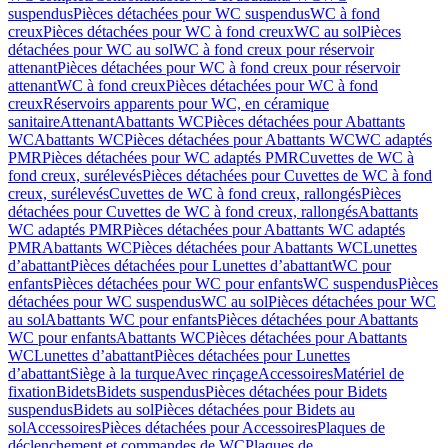
suspendus
Pièces détachées pour WC suspendus
WC à fond
creux
Pièces détachées pour WC à fond creux
WC au sol
Pièces
détachées pour WC au sol
WC à fond creux pour réservoir
attenant
Pièces détachées pour WC à fond creux pour réservoir
attenant
WC à fond creux
Pièces détachées pour WC à fond
creux
Réservoirs apparents pour WC, en céramique
sanitaire
Attenant
Abattants WC
Pièces détachées pour Abattants
WC
Abattants WC
Pièces détachées pour Abattants WC
WC adaptés
PMR
Pièces détachées pour WC adaptés PMR
Cuvettes de WC à
fond creux, surélevés
Pièces détachées pour Cuvettes de WC à fond
creux, surélevés
Cuvettes de WC à fond creux, rallongés
Pièces
détachées pour Cuvettes de WC à fond creux, rallongés
Abattants
WC adaptés PMR
Pièces détachées pour Abattants WC adaptés
PMR
Abattants WC
Pièces détachées pour Abattants WC
Lunettes
d’abattant
Pièces détachées pour Lunettes d’abattant
WC pour
enfants
Pièces détachées pour WC pour enfants
WC suspendus
Pièces
détachées pour WC suspendus
WC au sol
Pièces détachées pour WC
au sol
Abattants WC pour enfants
Pièces détachées pour Abattants
WC pour enfants
Abattants WC
Pièces détachées pour Abattants
WC
Lunettes d’abattant
Pièces détachées pour Lunettes
d’abattant
Siège à la turque
Avec rinçage
Accessoires
Matériel de
fixation
Bidets
Bidets suspendus
Pièces détachées pour Bidets
suspendus
Bidets au sol
Pièces détachées pour Bidets au
sol
Accessoires
Pièces détachées pour Accessoires
Plaques de
déclenchement et commandes de WC
Plaques de