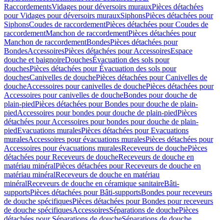
Raccordements
Vidages pour déversoirs muraux
Pièces détachées
pour Vidages pour déversoirs muraux
Siphons
Pièces détachées pour
Siphons
Coudes de raccordement
Pièces détachées pour Coudes de
raccordement
Manchon de raccordement
Pièces détachées pour
Manchon de raccordement
Bondes
Pièces détachées pour
Bondes
Accessoires
Pièces détachées pour Accessoires
Espace
douche et baignoire
Douches
Évacuation des sols pour
douches
Pièces détachées pour Évacuation des sols pour
douches
Canivelles de douche
Pièces détachées pour Canivelles de
douche
Accessoires pour canivelles de douche
Pièces détachées pour
Accessoires pour canivelles de douche
Bondes pour douche de
plain-pied
Pièces détachées pour Bondes pour douche de plain-
pied
Accessoires pour bondes pour douche de plain-pied
Pièces
détachées pour Accessoires pour bondes pour douche de plain-
pied
Evacuations murales
Pièces détachées pour Evacuations
murales
Accessoires pour évacuations murales
Pièces détachées pour
Accessoires pour évacuations murales
Receveurs de douche
Pièces
détachées pour Receveurs de douche
Receveurs de douche en
matériau minéral
Pièces détachées pour Receveurs de douche en
matériau minéral
Receveurs de douche en matériau
minéral
Receveurs de douche en céramique sanitaire
Bâti-
supports
Pièces détachées pour Bâti-supports
Bondes pour receveurs
de douche spécifiques
Pièces détachées pour Bondes pour receveurs
de douche spécifiques
Accessoires
Séparations de douche
Pièces
détachées pour Séparations de douche
Séparations de douche