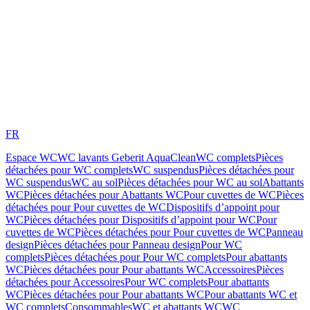
FR
Espace WC
WC lavants Geberit AquaClean
WC complets
Pièces
détachées pour WC complets
WC suspendus
Pièces détachées pour
WC suspendus
WC au sol
Pièces détachées pour WC au sol
Abattants
WC
Pièces détachées pour Abattants WC
Pour cuvettes de WC
Pièces
détachées pour Pour cuvettes de WC
Dispositifs d’appoint pour
WC
Pièces détachées pour Dispositifs d’appoint pour WC
Pour
cuvettes de WC
Pièces détachées pour Pour cuvettes de WC
Panneau
design
Pièces détachées pour Panneau design
Pour WC
complets
Pièces détachées pour Pour WC complets
Pour abattants
WC
Pièces détachées pour Pour abattants WC
Accessoires
Pièces
détachées pour Accessoires
Pour WC complets
Pour abattants
WC
Pièces détachées pour Pour abattants WC
Pour abattants WC et
WC complets
Consommables
WC et abattants WC
WC