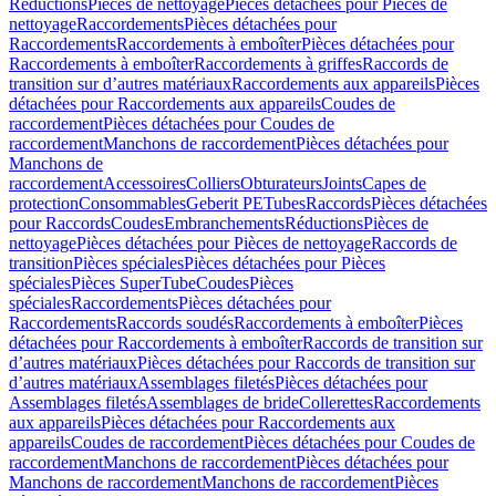
Réductions
Pièces de nettoyage
Pièces détachées pour Pièces de
nettoyage
Raccordements
Pièces détachées pour
Raccordements
Raccordements à emboîter
Pièces détachées pour
Raccordements à emboîter
Raccordements à griffes
Raccords de
transition sur d’autres matériaux
Raccordements aux appareils
Pièces
détachées pour Raccordements aux appareils
Coudes de
raccordement
Pièces détachées pour Coudes de
raccordement
Manchons de raccordement
Pièces détachées pour
Manchons de
raccordement
Accessoires
Colliers
Obturateurs
Joints
Capes de
protection
Consommables
Geberit PE
Tubes
Raccords
Pièces détachées
pour Raccords
Coudes
Embranchements
Réductions
Pièces de
nettoyage
Pièces détachées pour Pièces de nettoyage
Raccords de
transition
Pièces spéciales
Pièces détachées pour Pièces
spéciales
Pièces SuperTube
Coudes
Pièces
spéciales
Raccordements
Pièces détachées pour
Raccordements
Raccords soudés
Raccordements à emboîter
Pièces
détachées pour Raccordements à emboîter
Raccords de transition sur
d’autres matériaux
Pièces détachées pour Raccords de transition sur
d’autres matériaux
Assemblages filetés
Pièces détachées pour
Assemblages filetés
Assemblages de bride
Collerettes
Raccordements
aux appareils
Pièces détachées pour Raccordements aux
appareils
Coudes de raccordement
Pièces détachées pour Coudes de
raccordement
Manchons de raccordement
Pièces détachées pour
Manchons de raccordement
Manchons de raccordement
Pièces