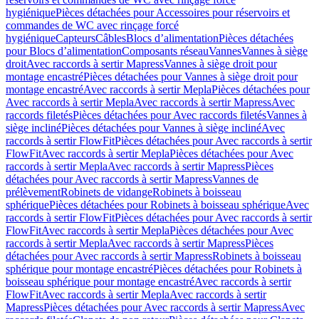
hygiénique
Pièces détachées pour Accessoires pour réservoirs et
commandes de WC avec rinçage forcé
hygiénique
Capteurs
Câbles
Blocs d’alimentation
Pièces détachées
pour Blocs d’alimentation
Composants réseau
Vannes
Vannes à siège
droit
Avec raccords à sertir Mapress
Vannes à siège droit pour
montage encastré
Pièces détachées pour Vannes à siège droit pour
montage encastré
Avec raccords à sertir Mepla
Pièces détachées pour
Avec raccords à sertir Mepla
Avec raccords à sertir Mapress
Avec
raccords filetés
Pièces détachées pour Avec raccords filetés
Vannes à
siège incliné
Pièces détachées pour Vannes à siège incliné
Avec
raccords à sertir FlowFit
Pièces détachées pour Avec raccords à sertir
FlowFit
Avec raccords à sertir Mepla
Pièces détachées pour Avec
raccords à sertir Mepla
Avec raccords à sertir Mapress
Pièces
détachées pour Avec raccords à sertir Mapress
Vannes de
prélèvement
Robinets de vidange
Robinets à boisseau
sphérique
Pièces détachées pour Robinets à boisseau sphérique
Avec
raccords à sertir FlowFit
Pièces détachées pour Avec raccords à sertir
FlowFit
Avec raccords à sertir Mepla
Pièces détachées pour Avec
raccords à sertir Mepla
Avec raccords à sertir Mapress
Pièces
détachées pour Avec raccords à sertir Mapress
Robinets à boisseau
sphérique pour montage encastré
Pièces détachées pour Robinets à
boisseau sphérique pour montage encastré
Avec raccords à sertir
FlowFit
Avec raccords à sertir Mepla
Avec raccords à sertir
Mapress
Pièces détachées pour Avec raccords à sertir Mapress
Avec