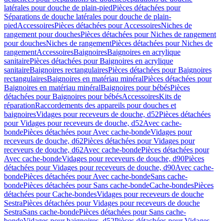
latérales pour douche de plain-pied
Pièces détachées pour
Séparations de douche latérales pour douche de plain-
pied
Accessoires
Pièces détachées pour Accessoires
Niches de
rangement pour douches
Pièces détachées pour Niches de rangement
pour douches
Niches de rangement
Pièces détachées pour Niches de
rangement
Accessoires
Baignoires
Baignoires en acrylique
sanitaire
Pièces détachées pour Baignoires en acrylique
sanitaire
Baignoires rectangulaires
Pièces détachées pour Baignoires
rectangulaires
Baignoires en matériau minéral
Pièces détachées pour
Baignoires en matériau minéral
Baignoires pour bébés
Pièces
détachées pour Baignoires pour bébés
Accessoires
Kits de
réparation
Raccordements des appareils pour douches et
baignoires
Vidages pour receveurs de douche, d52
Pièces détachées
pour Vidages pour receveurs de douche, d52
Avec cache-
bonde
Pièces détachées pour Avec cache-bonde
Vidages pour
receveurs de douche, d62
Pièces détachées pour Vidages pour
receveurs de douche, d62
Avec cache-bonde
Pièces détachées pour
Avec cache-bonde
Vidages pour receveurs de douche, d90
Pièces
détachées pour Vidages pour receveurs de douche, d90
Avec cache-
bonde
Pièces détachées pour Avec cache-bonde
Sans cache-
bonde
Pièces détachées pour Sans cache-bonde
Cache-bondes
Pièces
détachées pour Cache-bondes
Vidages pour receveurs de douche
Sestra
Pièces détachées pour Vidages pour receveurs de douche
Sestra
Sans cache-bonde
Pièces détachées pour Sans cache-
bonde
Vidages pour baignoires, d52
Pièces détachées pour Vidages