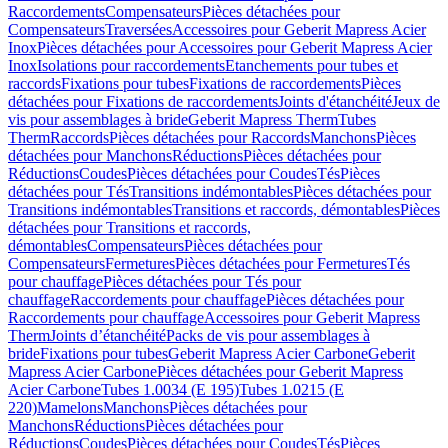
Raccordements
Compensateurs
Pièces détachées pour
Compensateurs
Traversées
Accessoires pour Geberit Mapress Acier
Inox
Pièces détachées pour Accessoires pour Geberit Mapress Acier
Inox
Isolations pour raccordements
Etanchements pour tubes et
raccords
Fixations pour tubes
Fixations de raccordements
Pièces
détachées pour Fixations de raccordements
Joints d'étanchéité
Jeux de
vis pour assemblages à bride
Geberit Mapress Therm
Tubes
Therm
Raccords
Pièces détachées pour Raccords
Manchons
Pièces
détachées pour Manchons
Réductions
Pièces détachées pour
Réductions
Coudes
Pièces détachées pour Coudes
Tés
Pièces
détachées pour Tés
Transitions indémontables
Pièces détachées pour
Transitions indémontables
Transitions et raccords, démontables
Pièces
détachées pour Transitions et raccords,
démontables
Compensateurs
Pièces détachées pour
Compensateurs
Fermetures
Pièces détachées pour Fermetures
Tés
pour chauffage
Pièces détachées pour Tés pour
chauffage
Raccordements pour chauffage
Pièces détachées pour
Raccordements pour chauffage
Accessoires pour Geberit Mapress
Therm
Joints d’étanchéité
Packs de vis pour assemblages à
bride
Fixations pour tubes
Geberit Mapress Acier Carbone
Geberit
Mapress Acier Carbone
Pièces détachées pour Geberit Mapress
Acier Carbone
Tubes 1.0034 (E 195)
Tubes 1.0215 (E
220)
Mamelons
Manchons
Pièces détachées pour
Manchons
Réductions
Pièces détachées pour
Réductions
Coudes
Pièces détachées pour Coudes
Tés
Pièces