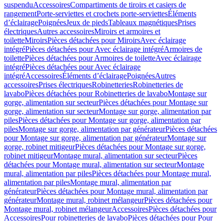
suspendu
Accessoires
Compartiments de tiroirs et casiers de
rangement
Porte-serviettes et crochets porte-serviettes
Éléments
d’éclairage
Poignées
Jeux de pieds
Tableaux magnétiques
Prises
électriques
Autres accessoires
Miroirs et armoires et
toilette
Miroirs
Pièces détachées pour Miroirs
Avec éclairage
intégré
Pièces détachées pour Avec éclairage intégré
Armoires de
toilette
Pièces détachées pour Armoires de toilette
Avec éclairage
intégré
Pièces détachées pour Avec éclairage
intégré
Accessoires
Éléments d’éclairage
Poignées
Autres
accessoires
Prises électriques
Robinetteries
Robinetteries de
lavabo
Pièces détachées pour Robinetteries de lavabo
Montage sur
gorge, alimentation sur secteur
Pièces détachées pour Montage sur
gorge, alimentation sur secteur
Montage sur gorge, alimentation par
piles
Pièces détachées pour Montage sur gorge, alimentation par
piles
Montage sur gorge, alimentation par générateur
Pièces détachées
pour Montage sur gorge, alimentation par générateur
Montage sur
gorge, robinet mitigeur
Pièces détachées pour Montage sur gorge,
robinet mitigeur
Montage mural, alimentation sur secteur
Pièces
détachées pour Montage mural, alimentation sur secteur
Montage
mural, alimentation par piles
Pièces détachées pour Montage mural,
alimentation par piles
Montage mural, alimentation par
générateur
Pièces détachées pour Montage mural, alimentation par
générateur
Montage mural, robinet mélangeur
Pièces détachées pour
Montage mural, robinet mélangeur
Accessoires
Pièces détachées pour
Accessoires
Pour robinetteries de lavabo
Pièces détachées pour Pour