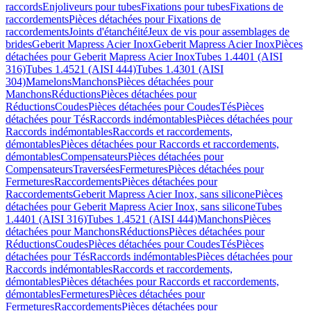
raccords
Enjoliveurs pour tubes
Fixations pour tubes
Fixations de
raccordements
Pièces détachées pour Fixations de
raccordements
Joints d'étanchéité
Jeux de vis pour assemblages de
brides
Geberit Mapress Acier Inox
Geberit Mapress Acier Inox
Pièces
détachées pour Geberit Mapress Acier Inox
Tubes 1.4401 (AISI
316)
Tubes 1.4521 (AISI 444)
Tubes 1.4301 (AISI
304)
Mamelons
Manchons
Pièces détachées pour
Manchons
Réductions
Pièces détachées pour
Réductions
Coudes
Pièces détachées pour Coudes
Tés
Pièces
détachées pour Tés
Raccords indémontables
Pièces détachées pour
Raccords indémontables
Raccords et raccordements,
démontables
Pièces détachées pour Raccords et raccordements,
démontables
Compensateurs
Pièces détachées pour
Compensateurs
Traversées
Fermetures
Pièces détachées pour
Fermetures
Raccordements
Pièces détachées pour
Raccordements
Geberit Mapress Acier Inox, sans silicone
Pièces
détachées pour Geberit Mapress Acier Inox, sans silicone
Tubes
1.4401 (AISI 316)
Tubes 1.4521 (AISI 444)
Manchons
Pièces
détachées pour Manchons
Réductions
Pièces détachées pour
Réductions
Coudes
Pièces détachées pour Coudes
Tés
Pièces
détachées pour Tés
Raccords indémontables
Pièces détachées pour
Raccords indémontables
Raccords et raccordements,
démontables
Pièces détachées pour Raccords et raccordements,
démontables
Fermetures
Pièces détachées pour
Fermetures
Raccordements
Pièces détachées pour