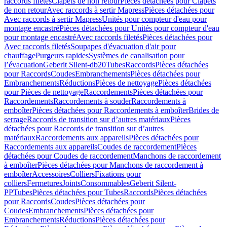
raccords filetés
Clapets de non retour
Pièces détachées pour Clapets
de non retour
Avec raccords à sertir Mapress
Pièces détachées pour
Avec raccords à sertir Mapress
Unités pour compteur d'eau pour
montage encastré
Pièces détachées pour Unités pour compteur d'eau
pour montage encastré
Avec raccords filetés
Pièces détachées pour
Avec raccords filetés
Soupapes d'évacuation d'air pour
chauffage
Purgeurs rapides
Systèmes de canalisation pour
l’évacuation
Geberit Silent-db20
Tubes
Raccords
Pièces détachées
pour Raccords
Coudes
Embranchements
Pièces détachées pour
Embranchements
Réductions
Pièces de nettoyage
Pièces détachées
pour Pièces de nettoyage
Raccordements
Pièces détachées pour
Raccordements
Raccordements à souder
Raccordements à
emboîter
Pièces détachées pour Raccordements à emboîter
Brides de
serrage
Raccords de transition sur d’autres matériaux
Pièces
détachées pour Raccords de transition sur d’autres
matériaux
Raccordements aux appareils
Pièces détachées pour
Raccordements aux appareils
Coudes de raccordement
Pièces
détachées pour Coudes de raccordement
Manchons de raccordement
à emboîter
Pièces détachées pour Manchons de raccordement à
emboîter
Accessoires
Colliers
Fixations pour
colliers
Fermetures
Joints
Consommables
Geberit Silent-
PP
Tubes
Pièces détachées pour Tubes
Raccords
Pièces détachées
pour Raccords
Coudes
Pièces détachées pour
Coudes
Embranchements
Pièces détachées pour
Embranchements
Réductions
Pièces détachées pour