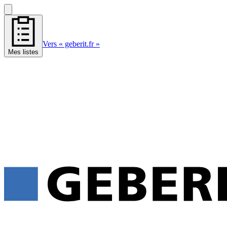
Vers « geberit.fr »
Mes listes