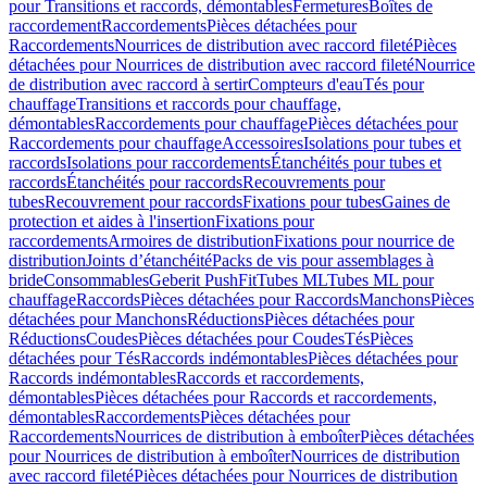
pour Transitions et raccords, démontables
Fermetures
Boîtes de
raccordement
Raccordements
Pièces détachées pour
Raccordements
Nourrices de distribution avec raccord fileté
Pièces
détachées pour Nourrices de distribution avec raccord fileté
Nourrice
de distribution avec raccord à sertir
Compteurs d'eau
Tés pour
chauffage
Transitions et raccords pour chauffage,
démontables
Raccordements pour chauffage
Pièces détachées pour
Raccordements pour chauffage
Accessoires
Isolations pour tubes et
raccords
Isolations pour raccordements
Étanchéités pour tubes et
raccords
Étanchéités pour raccords
Recouvrements pour
tubes
Recouvrement pour raccords
Fixations pour tubes
Gaines de
protection et aides à l'insertion
Fixations pour
raccordements
Armoires de distribution
Fixations pour nourrice de
distribution
Joints d’étanchéité
Packs de vis pour assemblages à
bride
Consommables
Geberit PushFit
Tubes ML
Tubes ML pour
chauffage
Raccords
Pièces détachées pour Raccords
Manchons
Pièces
détachées pour Manchons
Réductions
Pièces détachées pour
Réductions
Coudes
Pièces détachées pour Coudes
Tés
Pièces
détachées pour Tés
Raccords indémontables
Pièces détachées pour
Raccords indémontables
Raccords et raccordements,
démontables
Pièces détachées pour Raccords et raccordements,
démontables
Raccordements
Pièces détachées pour
Raccordements
Nourrices de distribution à emboîter
Pièces détachées
pour Nourrices de distribution à emboîter
Nourrices de distribution
avec raccord fileté
Pièces détachées pour Nourrices de distribution