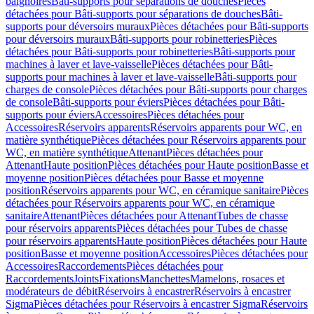
baignoires
Bâti-supports pour séparations de douches
Pièces
détachées pour Bâti-supports pour séparations de douches
Bâti-
supports pour déversoirs muraux
Pièces détachées pour Bâti-supports
pour déversoirs muraux
Bâti-supports pour robinetteries
Pièces
détachées pour Bâti-supports pour robinetteries
Bâti-supports pour
machines à laver et lave-vaisselle
Pièces détachées pour Bâti-
supports pour machines à laver et lave-vaisselle
Bâti-supports pour
charges de console
Pièces détachées pour Bâti-supports pour charges
de console
Bâti-supports pour éviers
Pièces détachées pour Bâti-
supports pour éviers
Accessoires
Pièces détachées pour
Accessoires
Réservoirs apparents
Réservoirs apparents pour WC, en
matière synthétique
Pièces détachées pour Réservoirs apparents pour
WC, en matière synthétique
Attenant
Pièces détachées pour
Attenant
Haute position
Pièces détachées pour Haute position
Basse et
moyenne position
Pièces détachées pour Basse et moyenne
position
Réservoirs apparents pour WC, en céramique sanitaire
Pièces
détachées pour Réservoirs apparents pour WC, en céramique
sanitaire
Attenant
Pièces détachées pour Attenant
Tubes de chasse
pour réservoirs apparents
Pièces détachées pour Tubes de chasse
pour réservoirs apparents
Haute position
Pièces détachées pour Haute
position
Basse et moyenne position
Accessoires
Pièces détachées pour
Accessoires
Raccordements
Pièces détachées pour
Raccordements
Joints
Fixations
Manchettes
Mamelons, rosaces et
modérateurs de débit
Réservoirs à encastrer
Réservoirs à encastrer
Sigma
Pièces détachées pour Réservoirs à encastrer Sigma
Réservoirs