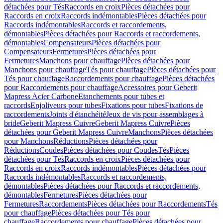
détachées pour Tés
Raccords en croix
Pièces détachées pour
Raccords en croix
Raccords indémontables
Pièces détachées pour
Raccords indémontables
Raccords et raccordements,
démontables
Pièces détachées pour Raccords et raccordements,
démontables
Compensateurs
Pièces détachées pour
Compensateurs
Fermetures
Pièces détachées pour
Fermetures
Manchons pour chauffage
Pièces détachées pour
Manchons pour chauffage
Tés pour chauffage
Pièces détachées pour
Tés pour chauffage
Raccordements pour chauffage
Pièces détachées
pour Raccordements pour chauffage
Accessoires pour Geberit
Mapress Acier Carbone
Etanchements pour tubes et
raccords
Enjoliveurs pour tubes
Fixations pour tubes
Fixations de
raccordements
Joints d'étanchéité
Jeux de vis pour assemblages à
bride
Geberit Mapress Cuivre
Geberit Mapress Cuivre
Pièces
détachées pour Geberit Mapress Cuivre
Manchons
Pièces détachées
pour Manchons
Réductions
Pièces détachées pour
Réductions
Coudes
Pièces détachées pour Coudes
Tés
Pièces
détachées pour Tés
Raccords en croix
Pièces détachées pour
Raccords en croix
Raccords indémontables
Pièces détachées pour
Raccords indémontables
Raccords et raccordements,
démontables
Pièces détachées pour Raccords et raccordements,
démontables
Fermetures
Pièces détachées pour
Fermetures
Raccordements
Pièces détachées pour Raccordements
Tés
pour chauffage
Pièces détachées pour Tés pour
chauffage
Raccordements pour chauffage
Pièces détachées pour