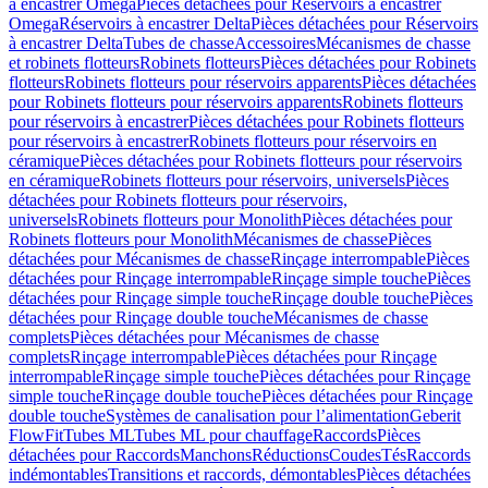
à encastrer Omega
Pièces détachées pour Réservoirs à encastrer
Omega
Réservoirs à encastrer Delta
Pièces détachées pour Réservoirs
à encastrer Delta
Tubes de chasse
Accessoires
Mécanismes de chasse
et robinets flotteurs
Robinets flotteurs
Pièces détachées pour Robinets
flotteurs
Robinets flotteurs pour réservoirs apparents
Pièces détachées
pour Robinets flotteurs pour réservoirs apparents
Robinets flotteurs
pour réservoirs à encastrer
Pièces détachées pour Robinets flotteurs
pour réservoirs à encastrer
Robinets flotteurs pour réservoirs en
céramique
Pièces détachées pour Robinets flotteurs pour réservoirs
en céramique
Robinets flotteurs pour réservoirs, universels
Pièces
détachées pour Robinets flotteurs pour réservoirs,
universels
Robinets flotteurs pour Monolith
Pièces détachées pour
Robinets flotteurs pour Monolith
Mécanismes de chasse
Pièces
détachées pour Mécanismes de chasse
Rinçage interrompable
Pièces
détachées pour Rinçage interrompable
Rinçage simple touche
Pièces
détachées pour Rinçage simple touche
Rinçage double touche
Pièces
détachées pour Rinçage double touche
Mécanismes de chasse
complets
Pièces détachées pour Mécanismes de chasse
complets
Rinçage interrompable
Pièces détachées pour Rinçage
interrompable
Rinçage simple touche
Pièces détachées pour Rinçage
simple touche
Rinçage double touche
Pièces détachées pour Rinçage
double touche
Systèmes de canalisation pour l’alimentation
Geberit
FlowFit
Tubes ML
Tubes ML pour chauffage
Raccords
Pièces
détachées pour Raccords
Manchons
Réductions
Coudes
Tés
Raccords
indémontables
Transitions et raccords, démontables
Pièces détachées