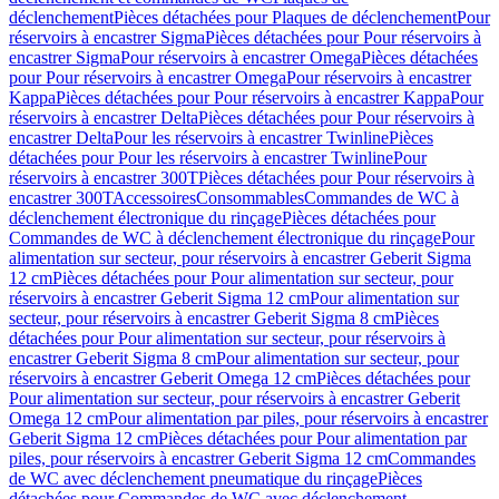
déclenchement
Pièces détachées pour Plaques de déclenchement
Pour
réservoirs à encastrer Sigma
Pièces détachées pour Pour réservoirs à
encastrer Sigma
Pour réservoirs à encastrer Omega
Pièces détachées
pour Pour réservoirs à encastrer Omega
Pour réservoirs à encastrer
Kappa
Pièces détachées pour Pour réservoirs à encastrer Kappa
Pour
réservoirs à encastrer Delta
Pièces détachées pour Pour réservoirs à
encastrer Delta
Pour les réservoirs à encastrer Twinline
Pièces
détachées pour Pour les réservoirs à encastrer Twinline
Pour
réservoirs à encastrer 300T
Pièces détachées pour Pour réservoirs à
encastrer 300T
Accessoires
Consommables
Commandes de WC à
déclenchement électronique du rinçage
Pièces détachées pour
Commandes de WC à déclenchement électronique du rinçage
Pour
alimentation sur secteur, pour réservoirs à encastrer Geberit Sigma
12 cm
Pièces détachées pour Pour alimentation sur secteur, pour
réservoirs à encastrer Geberit Sigma 12 cm
Pour alimentation sur
secteur, pour réservoirs à encastrer Geberit Sigma 8 cm
Pièces
détachées pour Pour alimentation sur secteur, pour réservoirs à
encastrer Geberit Sigma 8 cm
Pour alimentation sur secteur, pour
réservoirs à encastrer Geberit Omega 12 cm
Pièces détachées pour
Pour alimentation sur secteur, pour réservoirs à encastrer Geberit
Omega 12 cm
Pour alimentation par piles, pour réservoirs à encastrer
Geberit Sigma 12 cm
Pièces détachées pour Pour alimentation par
piles, pour réservoirs à encastrer Geberit Sigma 12 cm
Commandes
de WC avec déclenchement pneumatique du rinçage
Pièces
détachées pour Commandes de WC avec déclenchement