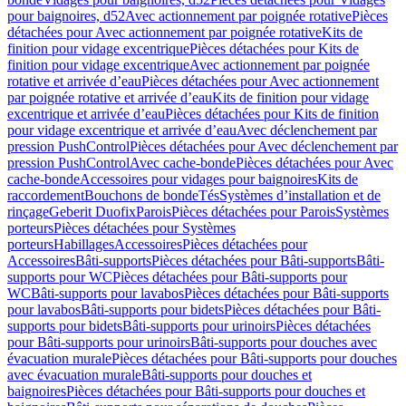
pour baignoires, d52
Avec actionnement par poignée rotative
Pièces
détachées pour Avec actionnement par poignée rotative
Kits de
finition pour vidage excentrique
Pièces détachées pour Kits de
finition pour vidage excentrique
Avec actionnement par poignée
rotative et arrivée d’eau
Pièces détachées pour Avec actionnement
par poignée rotative et arrivée d’eau
Kits de finition pour vidage
excentrique et arrivée d’eau
Pièces détachées pour Kits de finition
pour vidage excentrique et arrivée d’eau
Avec déclenchement par
pression PushControl
Pièces détachées pour Avec déclenchement par
pression PushControl
Avec cache-bonde
Pièces détachées pour Avec
cache-bonde
Accessoires pour vidages pour baignoires
Kits de
raccordement
Bouchons de bonde
Tés
Systèmes d’installation et de
rinçage
Geberit Duofix
Parois
Pièces détachées pour Parois
Systèmes
porteurs
Pièces détachées pour Systèmes
porteurs
Habillages
Accessoires
Pièces détachées pour
Accessoires
Bâti-supports
Pièces détachées pour Bâti-supports
Bâti-
supports pour WC
Pièces détachées pour Bâti-supports pour
WC
Bâti-supports pour lavabos
Pièces détachées pour Bâti-supports
pour lavabos
Bâti-supports pour bidets
Pièces détachées pour Bâti-
supports pour bidets
Bâti-supports pour urinoirs
Pièces détachées
pour Bâti-supports pour urinoirs
Bâti-supports pour douches avec
évacuation murale
Pièces détachées pour Bâti-supports pour douches
avec évacuation murale
Bâti-supports pour douches et
baignoires
Pièces détachées pour Bâti-supports pour douches et