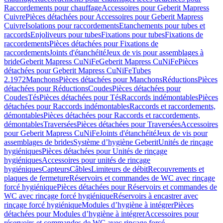
Raccordements pour chauffage
Accessoires pour Geberit Mapress
Cuivre
Pièces détachées pour Accessoires pour Geberit Mapress
Cuivre
Isolations pour raccordements
Etanchements pour tubes et
raccords
Enjoliveurs pour tubes
Fixations pour tubes
Fixations de
raccordements
Pièces détachées pour Fixations de
raccordements
Joints d'étanchéité
Jeux de vis pour assemblages à
bride
Geberit Mapress CuNiFe
Geberit Mapress CuNiFe
Pièces
détachées pour Geberit Mapress CuNiFe
Tubes
2.1972
Manchons
Pièces détachées pour Manchons
Réductions
Pièces
détachées pour Réductions
Coudes
Pièces détachées pour
Coudes
Tés
Pièces détachées pour Tés
Raccords indémontables
Pièces
détachées pour Raccords indémontables
Raccords et raccordements,
démontables
Pièces détachées pour Raccords et raccordements,
démontables
Traversées
Pièces détachées pour Traversées
Accessoires
pour Geberit Mapress CuNiFe
Joints d'étanchéité
Jeux de vis pour
assemblages de brides
Système d’hygiène Geberit
Unités de rinçage
hygiéniques
Pièces détachées pour Unités de rinçage
hygiéniques
Accessoires pour unités de rinçage
hygiéniques
Capteurs
Câbles
Limiteurs de débit
Recouvrements et
plaques de fermeture
Réservoirs et commandes de WC avec rinçage
forcé hygiénique
Pièces détachées pour Réservoirs et commandes de
WC avec rinçage forcé hygiénique
Réservoirs à encastrer avec
rinçage forcé hygiénique
Modules d’hygiène à intégrer
Pièces
détachées pour Modules d’hygiène à intégrer
Accessoires pour
réservoirs et commandes de WC avec rinçage forcé