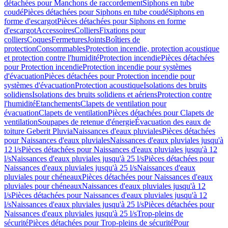
détachées pour Manchons de raccordement
Siphons en tube
coudé
Pièces détachées pour Siphons en tube coudé
Siphons en
forme d'escargot
Pièces détachées pour Siphons en forme
d'escargot
Accessoires
Colliers
Fixations pour
colliers
Coques
Fermetures
Joints
Boîtiers de
protection
Consommables
Protection incendie, protection acoustique
et protection contre l'humidité
Protection incendie
Pièces détachées
pour Protection incendie
Protection incendie pour systèmes
d'évacuation
Pièces détachées pour Protection incendie pour
systèmes d'évacuation
Protection acoustique
Isolations des bruits
solidiens
Isolations des bruits solidiens et aériens
Protection contre
l'humidité
Etanchements
Clapets de ventilation pour
évacuation
Clapets de ventilation
Pièces détachées pour Clapets de
ventilation
Soupapes de retenue d'énergie
Évacuation des eaux de
toiture Geberit Pluvia
Naissances d'eaux pluviales
Pièces détachées
pour Naissances d'eaux pluviales
Naissances d'eaux pluviales jusqu'à
12 l/s
Pièces détachées pour Naissances d'eaux pluviales jusqu'à 12
l/s
Naissances d'eaux pluviales jusqu'à 25 l/s
Pièces détachées pour
Naissances d'eaux pluviales jusqu'à 25 l/s
Naissances d'eaux
pluviales pour chéneaux
Pièces détachées pour Naissances d'eaux
pluviales pour chéneaux
Naissances d'eaux pluviales jusqu'à 12
l/s
Pièces détachées pour Naissances d'eaux pluviales jusqu'à 12
l/s
Naissances d'eaux pluviales jusqu'à 25 l/s
Pièces détachées pour
Naissances d'eaux pluviales jusqu'à 25 l/s
Trop-pleins de
sécurité
Pièces détachées pour Trop-pleins de sécurité
Pour