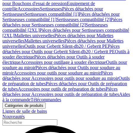
pour Bouchons d'essai de pression
Equipement de
contrôle
Accessoires
Sertisseuses
Pièces détachées pour
Sertisseuses
Sertisseuses compatibilité [1]
Pièces détachées pour
Sertisseuses compatibilité [1]
Sertisseuses compatibilité [2]
Pièces
détachées pour Sertisseuses compatibilité [2]
Sertisseuses
compatibilité [2XL]
Pièces détachées pour Sertisseuses compatibilité
[2XL]
Mallettes universelles
Pièces détachées pour Mallettes
universelles
Mallettes universelles
Pièces détachées pour Mallettes
universelles
Outils pour Geberit Silent-db20 / Geberit PE
Pièces
détachées pour Outils pour Geberit Silent-db20 / Geberit PE
Outils à
souder électrique
Pièces détachées pour Outils à souder
électrique
Accessoires pour outillage à souder électrique
Outils pour
soudure au miroir
Pièces détachées pour Outils pour soudure au
miroir
Accessoires pour outils pour soudure au miroir
Pièces
détachées pour Accessoires pour outils pour soudure au miroir
Outils
de préparation de tubes
Pièces détachées pour Outils de préparation
de tubes
Accessoires pour outils de préparation de tubes
Pièces
détachées pour Accessoires pour outils de préparation de tubes
Aides
à la commande
Télécommandes
Catégories de produits
Lignes de salle de bains
Nouveautés