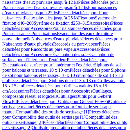
naissances d’eaux pluviales jusqu’à 12 l/s
Pièces détachées pour
Pour naissances d’eaux pluviales jusqu’à 12 l/s
Pour naissances
d’eaux pluviales jusqu’à 25 l/s
Pièces détachées pour Pour
naissances d’eaux pluviales jusqu’à 25 l/s
Fixations
Système de
fixation d40–200
Système de fixation d250–315
Accessoires
Pièces
détachées pour Accessoires
Pour naissances
Pièces détachées pour
Pour naissances
Pour fixations
Évacuation des eaux de toiture
conventionnelle
Naissances d'eaux pluviales
Pièces détachées pour
Naissances d'eaux pluviales
Raccords au pare-vapeur
Pièces
détachées pour Raccords au pare-vapeur
Accessoires
Pièces
détachées pour Accessoires
Évacuation des sols
Evacuation de
surface pour l'intérieur et l'extérieur
Pièces détachées pour
Evacuation de surface pour l'intérieur et l'extérieur
Siphons de sol
pour balcons et terrasses, 10 x 10 cm
Pièces détachées pour Siphons
de sol pour balcons et terrasses, 10 x 10 cm
Siphons de sol 13 x 13
cm
Pièces détachées pour Siphons de sol 13 x 13 cm
Grilles-avaloirs
15 x 15 cm
Pièces détachées pour Grilles-avaloirs 15 x 15
cm
Accessoires
Pièces détachées pour Accessoires
Outillages,
composants réseau et logiciels
Outillages
Outils pour Geberit
FlowFit
Pièces détachées pour Outils pour Geberit FlowFit
Outils de
sertissage manuel
Pièces détachées pour Outils de sertissage
manuel
Compatibilité des outils de sertissage [1]
Pièces détachées
pour Compatibilité des outils de sertissage [1]
Compatibilité des
outils de sertissage [2]
Pièces détachées pour Compatibilité des outils
de sertissage [2]
Outils de préparation de tubes
Pièces détachées pour