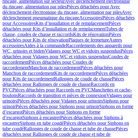
rinçage, alimentation sur secteur
Avec déclenchement électronique
du rinçage, alimentation par piles
Pièces détachées pour Avec
déclenchement électronique du rinçage, alimentation par piles
Avec
déclenchement pneumatique du rinçage
Accessoires
Pièces détachées
pour Accessoires
Kits d’installation et de remplacement
Pièces
détachées pour Kits d’installation et de remplacement
Tubes de
chasse, coudes de chasse et raccords
Kits de rénovation
Pièces
détachées pour Kits de rénovation
Plaques de fermeture
Autres
accessoires
Aides à la commande
Raccordements des appareils pour
WC, urinoirs et bidets
Vidages pour WC et vidoirs suspendus
Pièces
détachées pour Vidages pour WC et vidoirs suspendus
Coudes de
raccordement
Pièces détachées pour Coudes de
raccordement
Manchon de raccordement
Pièces détachées pour
Manchon de raccordement
Kits de raccordement
Pièces détachées
pour Kits de raccordement
Rallonges de coude de chasse
Pièces
détachées pour Rallonges de coude de chasse
Raccords en
PVC
Pièces détachées pour Raccords en PVC
Manchettes et cache-
boulons
Raccords de transition et pièces de connexion
Vidages pour
urinoirs
Pièces détachées pour Vidages pour urinoirs
Siphons pour
urinoir
Pièces détachées pour Siphons pour urinoir
Siphons en forme
d’escargot
Pièces détachées pour Siphons en forme
d’escargot
Siphons à encastrer
Pièces détachées pour Siphons à
encastrer
Siphons en tube coudé
Pièces détachées pour Siphons en
tube coudé
Rallonges de coude de chasse et tube de chasse
Pièces
détachées pour Rallonges de coude de chasse et tube de