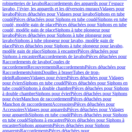
robinetteries de lavabo
Raccordements des appareils pour l’espace
lavabo, l’évier, les appareils et les déversoirs muraux
Vidages pour
lavabo
Pièces détachées pour Vidages pour lavabo
Siphons en tube
coudé
Pièces détachées pour Siphons en tube coudé
Siphons en tube
coudé, modèle gain de place
Pièces détachées pour Siphons en tube
coudé, modèle gain de place
Siphons à tube plongeur pour
lavabo
Pièces détachées pour Siphons à tube plongeur pour
lavabo
Siphons à tube plongeur pour lavabo, modèle gain de
place
Pièces détachées pour Siphons à tube plongeur pour lavabo,
modèle gain de place
Siphons à encastrer
Pièces détachées pour
Siphons à encastrer
Raccordements de lavabo
Pièces détachées pour
Raccordements de lavabo
Coudes de
raccordement
Recouvrements
Raccordements
Pièces détachées pour
Raccordements
Joints
Douilles à braser
Tubes de trop-
plein
Rallonges
Vidages pour éviers
Pièces détachées pour Vidages
pour éviers
Siphons en tube coudé
Pièces détachées pour Siphons en
tube coudé
Siphons à double chambre
Pièces détachées pour Siphons
à double chambre
Siphons pour évier
Pièces détachées pour Siphons
pour évier
Manchon de raccordement
Pièces détachées pour
Manchon de raccordement
Accessoires
Pièces détachées pour
Accessoires
Vidages pour appareils
Pièces détachées pour Vidages
pour appareils
Siphons en tube coudé
Pièces détachées pour Siphons
en tube coudé
Siphons à encastrer
Pièces détachées pour Siphons à
encastrer
Siphons apparents
Pièces détachées pour Siphons
apparents
Raccordements
Pièces détachées pour