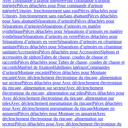
Avec commande d'urinoir intégrée
Pour commande d'urinoir
intégrée
Pièces détachées pour Pour commande d'urinoir
intégrée
Urinoirs, fonctionnement sans eau
Pièces détachées pour
Urinoirs, fonctionnement sans eau
Sans abattant
Pièces détachées
pour Sans abattant
Séparations d’urinoirs
Pièces détachées pour
Séparations d’urinoirs
Séparations d’urinoirs en matière
synthétique
Pièces détachées pour Séparations d’urinoirs en matière
synthétique
Séparations d’urinoirs en verre
Pièces détachées pour
Séparations d’urinoirs en verre
Séparations d’urinoirs en céramique
sanitaire
Pièces détachées pour Séparations d’urinoirs en céramique
sanitaire
Accessoires
Pièces détachées pour Accessoires
Siphons et
accessoires de siphon
Tubes de chasse, coudes de chasse et
raccords
Pièces détachées pour Tubes de chasse, coudes de chasse et
raccords
Matériel de fixation
Habillages latéraux
Commandes
dʼurinoir
Montage encastré
Pièces détachées pour Montage
encastré
Avec déclenchement électronique du rinçage, alimentation
sur secteur
Pièces détachées pour Avec déclenchement électronique
du rinçage, alimentation sur secteur
Avec déclenchement
électronique du rinçage, alimentation par piles
Pièces détachées pour
Avec déclenchement électronique du rinçage, alimentation par
piles
Avec déclenchement pneumatique du rinçage
Pièces détachées
pour Avec déclenchement pneumatique du rinçage
Montage en
apparent
Pièces détachées pour Montage en apparent
Avec
déclenchement électronique du rinçage, alimentation sur
secteur
Pièces détachées pour Avec déclenchement électronique du