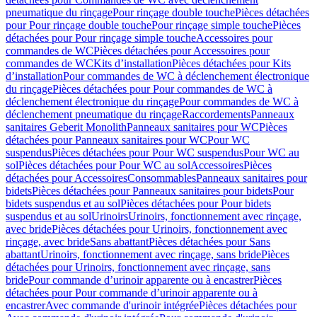
pneumatique du rinçage
Pour rinçage double touche
Pièces détachées
pour Pour rinçage double touche
Pour rinçage simple touche
Pièces
détachées pour Pour rinçage simple touche
Accessoires pour
commandes de WC
Pièces détachées pour Accessoires pour
commandes de WC
Kits d’installation
Pièces détachées pour Kits
d’installation
Pour commandes de WC à déclenchement électronique
du rinçage
Pièces détachées pour Pour commandes de WC à
déclenchement électronique du rinçage
Pour commandes de WC à
déclenchement pneumatique du rinçage
Raccordements
Panneaux
sanitaires Geberit Monolith
Panneaux sanitaires pour WC
Pièces
détachées pour Panneaux sanitaires pour WC
Pour WC
suspendus
Pièces détachées pour Pour WC suspendus
Pour WC au
sol
Pièces détachées pour Pour WC au sol
Accessoires
Pièces
détachées pour Accessoires
Consommables
Panneaux sanitaires pour
bidets
Pièces détachées pour Panneaux sanitaires pour bidets
Pour
bidets suspendus et au sol
Pièces détachées pour Pour bidets
suspendus et au sol
Urinoirs
Urinoirs, fonctionnement avec rinçage,
avec bride
Pièces détachées pour Urinoirs, fonctionnement avec
rinçage, avec bride
Sans abattant
Pièces détachées pour Sans
abattant
Urinoirs, fonctionnement avec rinçage, sans bride
Pièces
détachées pour Urinoirs, fonctionnement avec rinçage, sans
bride
Pour commande d’urinoir apparente ou à encastrer
Pièces
détachées pour Pour commande d’urinoir apparente ou à
encastrer
Avec commande d'urinoir intégrée
Pièces détachées pour