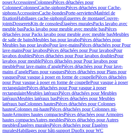
poser
Accessoires
Colonnes
Pièces détachées pour
Colonnes
Colonnes
Cache-siphons
Pièces détachées pour Cache-
siphons
Accessoires
Cache-bondes
Porte-serviettes
Matériel de
fixation
Habillages cache-siphons
Equerres de montage
Couvre-
joints
Dosserets
Kits de consoles
Étagères murales
Packs lavabo avec
meuble bas
Packs lavabo pour meuble avec meuble bas
Pièces
détachées pour Packs lavabo pour meuble avec meuble bas
Meubles
de salle de bains
Meubles bas pour lavabo
Pièces détachées pour
Meubles bas pour lavabo
Pour lave-mains
Pièces détachées pour Pour
lave-mains
Pour lavabos
Pièces détachées pour Pour lavabos
Pour
lavabos doubles
Pièces détachées pour Pour lavabos doubles
Pour
lavabos pour meuble
Pièces détachées pour Pour lavabos pour
meuble
Pour lave-mains d’angle
Pièces détachées pour Pour lave-
mains d’angle
Plans pour vasques
Pièces détachées pour Plans pour
vasques
Pour vasque à poser en forme de coupelle
Pièces détachées
pour Pour vasque à poser en forme de coupelle
Pour vasque à poser
rectangulaire
Pièces détachées pour Pour vasque à poser
rectangulaire
Meubles latéraux
Pièces détachées pour Meubles
latéraux
Meubles latéraux bas
Pièces détachées pour Meubles
latéraux bas
Colonnes hautes
Pièces détachées pour Colonnes
hautes
Colonnes mi-haute
Pièces détachées pour Colonnes mi-
haute
Armoires hautes compactes
Pièces détachées pour Armoires
hautes compactes
Autres meubles
Pièces détachées pour Autres
meubles
Étagères murales
Pièces détachées pour Étagères
murales
Habillages pour bâti-support Duofix pour WC