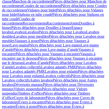
chasse
Manchon de raccordement
Pièces détachées pour Manchon de
raccordement
Coudes de raccordement
Pièces détachées pour Coudes
de raccordement
Vidages pour bidet
Pièces détachées pour Vidages
pour bidet
Siphons en tube coudé
Pièces détachées pour Siphons en
tube coudé
Coudes de
raccordement
Recouvrements
Raccordements
Joints
Douilles à
braser
Pièces détachées pour Douilles à braser
Espace
lavabo
Lavabos
Lavabos
Pièces détachées pour Lavabos
Lavabos
doubles
Lavabos pour meubles
Pièces détachées pour Lavabos pour
meubles
Vasques à poser
Pièces détachées pour Vasques à
poser
Lave-mains
Pièces détachées pour Lave-mains
Lave-mains
d’angle
Pièces détachées pour Lave-mains d’angle
Vasques à
encastrer
Pièces détachées pour Vasques à encastrer
Vasques à
encastrer par le dessous
Pièces détachées pour Vasques à encastrer
par le dessous
Lavabos d’angle
Pièces détachées pour Lavabos
d’angle
Lavabos collectifs
Lavabos adaptés PMR
Pièces détachées
pour Lavabos adaptés PMR
Lavabos pour enfants
Pièces détachées
pour Lavabos pour enfants
Lavabos collectifs
Pièces détachées pour
Lavabos collectifs
Autres lavabos
Pièces détachées pour Autres
lavabos
Déversoirs muraux
Pièces détachées pour Déversoirs
muraux
Vidoirs suspendus
Pièces détachées pour Vidoirs
suspendus
Timbres dʼoffice
Pièces détachées pour Timbres
dʼoffice
Cuves de laboratoire
Pièces détachées pour Cuves de
laboratoire
Éviers à encastrer
Pièces détachées pour Éviers à
encastrer
Éviers à poser
Pièces détachées pour Éviers à