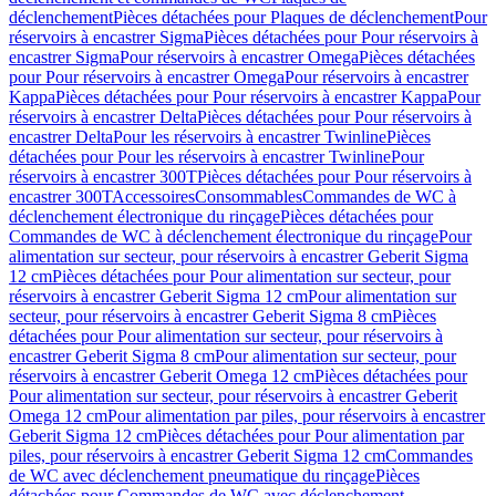
déclenchement
Pièces détachées pour Plaques de déclenchement
Pour
réservoirs à encastrer Sigma
Pièces détachées pour Pour réservoirs à
encastrer Sigma
Pour réservoirs à encastrer Omega
Pièces détachées
pour Pour réservoirs à encastrer Omega
Pour réservoirs à encastrer
Kappa
Pièces détachées pour Pour réservoirs à encastrer Kappa
Pour
réservoirs à encastrer Delta
Pièces détachées pour Pour réservoirs à
encastrer Delta
Pour les réservoirs à encastrer Twinline
Pièces
détachées pour Pour les réservoirs à encastrer Twinline
Pour
réservoirs à encastrer 300T
Pièces détachées pour Pour réservoirs à
encastrer 300T
Accessoires
Consommables
Commandes de WC à
déclenchement électronique du rinçage
Pièces détachées pour
Commandes de WC à déclenchement électronique du rinçage
Pour
alimentation sur secteur, pour réservoirs à encastrer Geberit Sigma
12 cm
Pièces détachées pour Pour alimentation sur secteur, pour
réservoirs à encastrer Geberit Sigma 12 cm
Pour alimentation sur
secteur, pour réservoirs à encastrer Geberit Sigma 8 cm
Pièces
détachées pour Pour alimentation sur secteur, pour réservoirs à
encastrer Geberit Sigma 8 cm
Pour alimentation sur secteur, pour
réservoirs à encastrer Geberit Omega 12 cm
Pièces détachées pour
Pour alimentation sur secteur, pour réservoirs à encastrer Geberit
Omega 12 cm
Pour alimentation par piles, pour réservoirs à encastrer
Geberit Sigma 12 cm
Pièces détachées pour Pour alimentation par
piles, pour réservoirs à encastrer Geberit Sigma 12 cm
Commandes
de WC avec déclenchement pneumatique du rinçage
Pièces
détachées pour Commandes de WC avec déclenchement