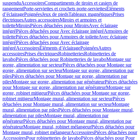
suspendu
Accessoires
Compartiments de tiroirs et casiers de
rangement
Porte-serviettes et crochets porte-serviettes
Éléments
d’éclairage
Poignées
Jeux de pieds
Tableaux magnétiques
Prises
électriques
Autres accessoires
Miroirs et armoires et
toilette
Miroirs
Pièces détachées pour Miroirs
Avec éclairage
intégré
Pièces détachées pour Avec éclairage intégré
Armoires de
toilette
Pièces détachées pour Armoires de toilette
Avec éclairage
intégré
Pièces détachées pour Avec éclairage
intégré
Accessoires
Éléments d’éclairage
Poignées
Autres
accessoires
Prises électriques
Robinetteries
Robinetteries de
lavabo
Pièces détachées pour Robinetteries de lavabo
Montage sur
gorge, alimentation sur secteur
Pièces détachées pour Montage sur
gorge, alimentation sur secteur
Montage sur gorge, alimentation par
piles
Pièces détachées pour Montage sur gorge, alimentation par
piles
Montage sur gorge, alimentation par générateur
Pièces détachées
pour Montage sur gorge, alimentation par générateur
Montage sur
gorge, robinet mitigeur
Pièces détachées pour Montage sur gorge,
robinet mitigeur
Montage mural, alimentation sur secteur
Pièces
détachées pour Montage mural, alimentation sur secteur
Montage
mural, alimentation par piles
Pièces détachées pour Montage mural,
alimentation par piles
Montage mural, alimentation par
générateur
Pièces détachées pour Montage mural, alimentation par
générateur
Montage mural, robinet mélangeur
Pièces détachées pour
Montage mural, robinet mélangeur
Accessoires
Pièces détachées pour
Accessoires
Pour robinetteries de lavabo
Pièces détachées pour Pour