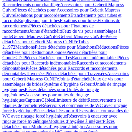
Raccordements pour chauffage
Accessoires pour Geberit Mapress
Cuivre
Pièces détachées pour Accessoires pour Geberit Mapress
Cuivre
Isolations pour raccordements
Etanchements pour tubes et
raccords
Enjoliveurs pour tubes
Fixations pour tubes
Fixations de
raccordements
Pièces détachées pour Fixations de
raccordements
Joints d'étanchéité
Jeux de vis pour assemblages à
bride
Geberit Mapress CuNiFe
Geberit Mapress CuNiFe
Pièces
détachées pour Geberit Mapress CuNiFe
Tubes
2.1972
Manchons
Pièces détachées pour Manchons
Réductions
Pièces
détachées pour Réductions
Coudes
Pièces détachées pour
Coudes
Tés
Pièces détachées pour Tés
Raccords indémontables
Pièces
détachées pour Raccords indémontables
Raccords et raccordements,
démontables
Pièces détachées pour Raccords et raccordements,
démontables
Traversées
Pièces détachées pour Traversées
Accessoires
pour Geberit Mapress CuNiFe
Joints d'étanchéité
Jeux de vis pour
assemblages de brides
Système d’hygiène Geberit
Unités de rinçage
hygiéniques
Pièces détachées pour Unités de rinçage
hygiéniques
Accessoires pour unités de rinçage
hygiéniques
Capteurs
Câbles
Limiteurs de débit
Recouvrements et
plaques de fermeture
Réservoirs et commandes de WC avec rinçage
forcé hygiénique
Pièces détachées pour Réservoirs et commandes de
WC avec rinçage forcé hygiénique
Réservoirs à encastrer avec
rinçage forcé hygiénique
Modules d’hygiène à intégrer
Pièces
détachées pour Modules d’hygiène à intégrer
Accessoires pour
réservoirs et commandes de WC avec rinçage forcé