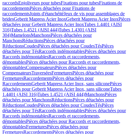
raccords
Enjoliveurs pour tubes
Fixations pour tubes
Fixations de
raccordements
Pièces détachées pour Fixations de
raccordements
Joints d'étanchéité
Jeux de vis pour assemblages de
brides
Geberit Mapress Acier Inox
Geberit Mapress Acier Inox
Pièces
détachées pour Geberit Mapress Acier Inox
Tubes 1.4401 (AISI
316)
Tubes 1.4521 (AISI 444)
Tubes 1.4301 (AISI
304)
Mamelons
Manchons
Pièces détachées pour
Manchons
Réductions
Pièces détachées pour
Réductions
Coudes
Pièces détachées pour Coudes
Tés
Pièces
détachées pour Tés
Raccords indémontables
Pièces détachées pour
Raccords indémontables
Raccords et raccordements,
démontables
Pièces détachées pour Raccords et raccordements,
démontables
Compensateurs
Pièces détachées pour
Compensateurs
Traversées
Fermetures
Pièces détachées pour
Fermetures
Raccordements
Pièces détachées pour
Raccordements
Geberit Mapress Acier Inox, sans silicone
Pièces
détachées pour Geberit Mapress Acier Inox, sans silicone
Tubes
1.4401 (AISI 316)
Tubes 1.4521 (AISI 444)
Manchons
Pièces
détachées pour Manchons
Réductions
Pièces détachées pour
Réductions
Coudes
Pièces détachées pour Coudes
Tés
Pièces
détachées pour Tés
Raccords indémontables
Pièces détachées pour
Raccords indémontables
Raccords et raccordements,
démontables
Pièces détachées pour Raccords et raccordements,
démontables
Fermetures
Pièces détachées pour
Fermetures
Raccordements
Pièces détachées pour