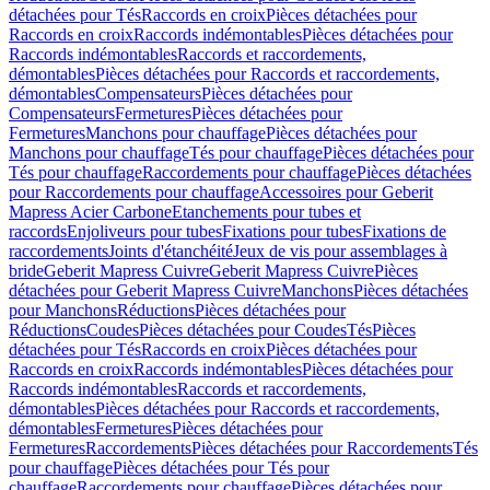
détachées pour Tés
Raccords en croix
Pièces détachées pour
Raccords en croix
Raccords indémontables
Pièces détachées pour
Raccords indémontables
Raccords et raccordements,
démontables
Pièces détachées pour Raccords et raccordements,
démontables
Compensateurs
Pièces détachées pour
Compensateurs
Fermetures
Pièces détachées pour
Fermetures
Manchons pour chauffage
Pièces détachées pour
Manchons pour chauffage
Tés pour chauffage
Pièces détachées pour
Tés pour chauffage
Raccordements pour chauffage
Pièces détachées
pour Raccordements pour chauffage
Accessoires pour Geberit
Mapress Acier Carbone
Etanchements pour tubes et
raccords
Enjoliveurs pour tubes
Fixations pour tubes
Fixations de
raccordements
Joints d'étanchéité
Jeux de vis pour assemblages à
bride
Geberit Mapress Cuivre
Geberit Mapress Cuivre
Pièces
détachées pour Geberit Mapress Cuivre
Manchons
Pièces détachées
pour Manchons
Réductions
Pièces détachées pour
Réductions
Coudes
Pièces détachées pour Coudes
Tés
Pièces
détachées pour Tés
Raccords en croix
Pièces détachées pour
Raccords en croix
Raccords indémontables
Pièces détachées pour
Raccords indémontables
Raccords et raccordements,
démontables
Pièces détachées pour Raccords et raccordements,
démontables
Fermetures
Pièces détachées pour
Fermetures
Raccordements
Pièces détachées pour Raccordements
Tés
pour chauffage
Pièces détachées pour Tés pour
chauffage
Raccordements pour chauffage
Pièces détachées pour