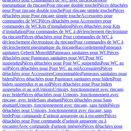
pneumatique du rinçage
Pour rinçage double touche
Pièces détachées
pour Pour rinçage double touche
Pour rinçage simple touche
Pièces
détachées pour Pour rinçage simple touche
Accessoires pour
commandes de WC
Pièces détachées pour Accessoires pour
commandes de WC
Kits d’installation
Pièces détachées pour Kits
d’installation
Pour commandes de WC à déclenchement électronique
du rinçage
Pièces détachées pour Pour commandes de WC à
déclenchement électronique du rinçage
Pour commandes de WC à
déclenchement pneumatique du rinçage
Raccordements
Panneaux
sanitaires Geberit Monolith
Panneaux sanitaires pour WC
Pièces
détachées pour Panneaux sanitaires pour WC
Pour WC
suspendus
Pièces détachées pour Pour WC suspendus
Pour WC au
sol
Pièces détachées pour Pour WC au sol
Accessoires
Pièces
détachées pour Accessoires
Consommables
Panneaux sanitaires pour
bidets
Pièces détachées pour Panneaux sanitaires pour bidets
Pour
bidets suspendus et au sol
Pièces détachées pour Pour bidets
suspendus et au sol
Urinoirs
Urinoirs, fonctionnement avec rinçage,
avec bride
Pièces détachées pour Urinoirs, fonctionnement avec
rinçage, avec bride
Sans abattant
Pièces détachées pour Sans
abattant
Urinoirs, fonctionnement avec rinçage, sans bride
Pièces
détachées pour Urinoirs, fonctionnement avec rinçage, sans
bride
Pour commande d’urinoir apparente ou à encastrer
Pièces
détachées pour Pour commande d’urinoir apparente ou à
encastrer
Avec commande d'urinoir intégrée
Pièces détachées pour