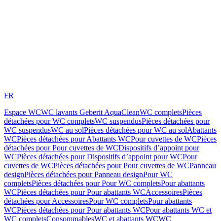
FR
Espace WC
WC lavants Geberit AquaClean
WC complets
Pièces
détachées pour WC complets
WC suspendus
Pièces détachées pour
WC suspendus
WC au sol
Pièces détachées pour WC au sol
Abattants
WC
Pièces détachées pour Abattants WC
Pour cuvettes de WC
Pièces
détachées pour Pour cuvettes de WC
Dispositifs d’appoint pour
WC
Pièces détachées pour Dispositifs d’appoint pour WC
Pour
cuvettes de WC
Pièces détachées pour Pour cuvettes de WC
Panneau
design
Pièces détachées pour Panneau design
Pour WC
complets
Pièces détachées pour Pour WC complets
Pour abattants
WC
Pièces détachées pour Pour abattants WC
Accessoires
Pièces
détachées pour Accessoires
Pour WC complets
Pour abattants
WC
Pièces détachées pour Pour abattants WC
Pour abattants WC et
WC complets
Consommables
WC et abattants WC
WC