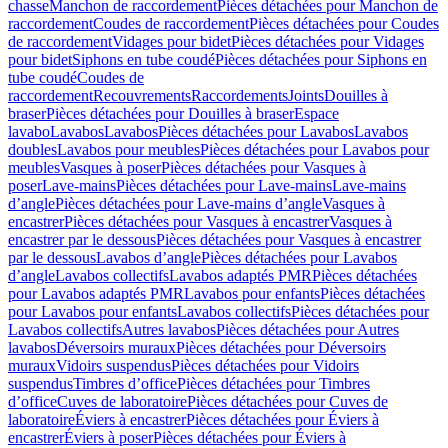
chasse
Manchon de raccordement
Pièces détachées pour Manchon de
raccordement
Coudes de raccordement
Pièces détachées pour Coudes
de raccordement
Vidages pour bidet
Pièces détachées pour Vidages
pour bidet
Siphons en tube coudé
Pièces détachées pour Siphons en
tube coudé
Coudes de
raccordement
Recouvrements
Raccordements
Joints
Douilles à
braser
Pièces détachées pour Douilles à braser
Espace
lavabo
Lavabos
Lavabos
Pièces détachées pour Lavabos
Lavabos
doubles
Lavabos pour meubles
Pièces détachées pour Lavabos pour
meubles
Vasques à poser
Pièces détachées pour Vasques à
poser
Lave-mains
Pièces détachées pour Lave-mains
Lave-mains
d’angle
Pièces détachées pour Lave-mains d’angle
Vasques à
encastrer
Pièces détachées pour Vasques à encastrer
Vasques à
encastrer par le dessous
Pièces détachées pour Vasques à encastrer
par le dessous
Lavabos d’angle
Pièces détachées pour Lavabos
d’angle
Lavabos collectifs
Lavabos adaptés PMR
Pièces détachées
pour Lavabos adaptés PMR
Lavabos pour enfants
Pièces détachées
pour Lavabos pour enfants
Lavabos collectifs
Pièces détachées pour
Lavabos collectifs
Autres lavabos
Pièces détachées pour Autres
lavabos
Déversoirs muraux
Pièces détachées pour Déversoirs
muraux
Vidoirs suspendus
Pièces détachées pour Vidoirs
suspendus
Timbres dʼoffice
Pièces détachées pour Timbres
dʼoffice
Cuves de laboratoire
Pièces détachées pour Cuves de
laboratoire
Éviers à encastrer
Pièces détachées pour Éviers à
encastrer
Éviers à poser
Pièces détachées pour Éviers à