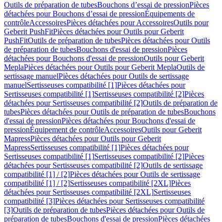
Outils de préparation de tubes
Bouchons d’essai de pression
Pièces
détachées pour Bouchons d’essai de pression
Équipements de
contrôle
Accessoires
Pièces détachées pour Accessoires
Outils pour
Geberit PushFit
Pièces détachées pour Outils pour Geberit
PushFit
Outils de préparation de tubes
Pièces détachées pour Outils
de préparation de tubes
Bouchons d'essai de pression
Pièces
détachées pour Bouchons d'essai de pression
Outils pour Geberit
Mepla
Pièces détachées pour Outils pour Geberit Mepla
Outils de
sertissage manuel
Pièces détachées pour Outils de sertissage
manuel
Sertisseuses compatibilité [1]
Pièces détachées pour
Sertisseuses compatibilité [1]
Sertisseuses compatibilité [2]
Pièces
détachées pour Sertisseuses compatibilité [2]
Outils de préparation de
tubes
Pièces détachées pour Outils de préparation de tubes
Bouchons
d'essai de pression
Pièces détachées pour Bouchons d'essai de
pression
Équipement de contrôle
Accessoires
Outils pour Geberit
Mapress
Pièces détachées pour Outils pour Geberit
Mapress
Sertisseuses compatibilité [1]
Pièces détachées pour
Sertisseuses compatibilité [1]
Sertisseuses compatibilité [2]
Pièces
détachées pour Sertisseuses compatibilité [2]
Outils de sertissage
compatibilité [1] / [2]
Pièces détachées pour Outils de sertissage
compatibilité [1] / [2]
Sertisseuses compatibilité [2XL]
Pièces
détachées pour Sertisseuses compatibilité [2XL]
Sertisseuses
compatibilité [3]
Pièces détachées pour Sertisseuses compatibilité
[3]
Outils de préparation de tubes
Pièces détachées pour Outils de
préparation de tubes
Bouchons d'essai de pression
Pièces détachées