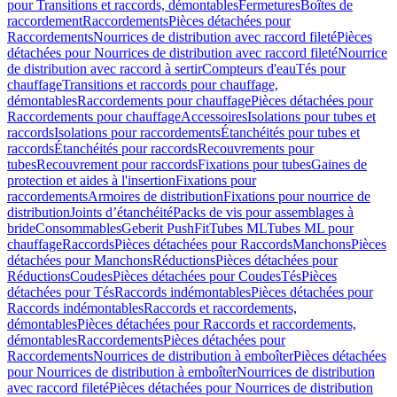
pour Transitions et raccords, démontables
Fermetures
Boîtes de
raccordement
Raccordements
Pièces détachées pour
Raccordements
Nourrices de distribution avec raccord fileté
Pièces
détachées pour Nourrices de distribution avec raccord fileté
Nourrice
de distribution avec raccord à sertir
Compteurs d'eau
Tés pour
chauffage
Transitions et raccords pour chauffage,
démontables
Raccordements pour chauffage
Pièces détachées pour
Raccordements pour chauffage
Accessoires
Isolations pour tubes et
raccords
Isolations pour raccordements
Étanchéités pour tubes et
raccords
Étanchéités pour raccords
Recouvrements pour
tubes
Recouvrement pour raccords
Fixations pour tubes
Gaines de
protection et aides à l'insertion
Fixations pour
raccordements
Armoires de distribution
Fixations pour nourrice de
distribution
Joints d’étanchéité
Packs de vis pour assemblages à
bride
Consommables
Geberit PushFit
Tubes ML
Tubes ML pour
chauffage
Raccords
Pièces détachées pour Raccords
Manchons
Pièces
détachées pour Manchons
Réductions
Pièces détachées pour
Réductions
Coudes
Pièces détachées pour Coudes
Tés
Pièces
détachées pour Tés
Raccords indémontables
Pièces détachées pour
Raccords indémontables
Raccords et raccordements,
démontables
Pièces détachées pour Raccords et raccordements,
démontables
Raccordements
Pièces détachées pour
Raccordements
Nourrices de distribution à emboîter
Pièces détachées
pour Nourrices de distribution à emboîter
Nourrices de distribution
avec raccord fileté
Pièces détachées pour Nourrices de distribution