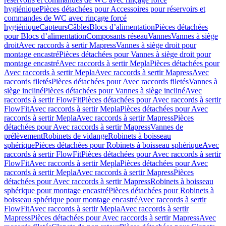
hygiénique
Pièces détachées pour Accessoires pour réservoirs et
commandes de WC avec rinçage forcé
hygiénique
Capteurs
Câbles
Blocs d’alimentation
Pièces détachées
pour Blocs d’alimentation
Composants réseau
Vannes
Vannes à siège
droit
Avec raccords à sertir Mapress
Vannes à siège droit pour
montage encastré
Pièces détachées pour Vannes à siège droit pour
montage encastré
Avec raccords à sertir Mepla
Pièces détachées pour
Avec raccords à sertir Mepla
Avec raccords à sertir Mapress
Avec
raccords filetés
Pièces détachées pour Avec raccords filetés
Vannes à
siège incliné
Pièces détachées pour Vannes à siège incliné
Avec
raccords à sertir FlowFit
Pièces détachées pour Avec raccords à sertir
FlowFit
Avec raccords à sertir Mepla
Pièces détachées pour Avec
raccords à sertir Mepla
Avec raccords à sertir Mapress
Pièces
détachées pour Avec raccords à sertir Mapress
Vannes de
prélèvement
Robinets de vidange
Robinets à boisseau
sphérique
Pièces détachées pour Robinets à boisseau sphérique
Avec
raccords à sertir FlowFit
Pièces détachées pour Avec raccords à sertir
FlowFit
Avec raccords à sertir Mepla
Pièces détachées pour Avec
raccords à sertir Mepla
Avec raccords à sertir Mapress
Pièces
détachées pour Avec raccords à sertir Mapress
Robinets à boisseau
sphérique pour montage encastré
Pièces détachées pour Robinets à
boisseau sphérique pour montage encastré
Avec raccords à sertir
FlowFit
Avec raccords à sertir Mepla
Avec raccords à sertir
Mapress
Pièces détachées pour Avec raccords à sertir Mapress
Avec