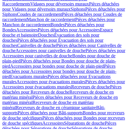
Raccordements
Vidages pour déversoirs muraux
Pièces détachées
pour Vidages pour déversoirs muraux
Siphons
Pièces détachées pour
Siphons
Coudes de raccordement
Pièces détachées pour Coudes de
raccordement
Manchon de raccordement
Pièces détachées pour
Manchon de raccordement
Bondes
Pièces détachées pour
Bondes
Accessoires
Pièces détachées pour Accessoires
Espace
douche et baignoire
Douches
Évacuation des sols pour
douches
Pièces détachées pour Évacuation des sols pour
douches
Canivelles de douche
Pièces détachées pour Canivelles de
douche
Accessoires pour canivelles de douche
Pièces détachées pour
Accessoires pour canivelles de douche
Bondes pour douche de
plain-pied
Pièces détachées pour Bondes pour douche de plain-
pied
Accessoires pour bondes pour douche de plain-pied
Pièces
détachées pour Accessoires pour bondes pour douche de plain-
pied
Evacuations murales
Pièces détachées pour Evacuations
murales
Accessoires pour évacuations murales
Pièces détachées pour
Accessoires pour évacuations murales
Receveurs de douche
Pièces
détachées pour Receveurs de douche
Receveurs de douche en
matériau minéral
Pièces détachées pour Receveurs de douche en
matériau minéral
Receveurs de douche en matériau
minéral
Receveurs de douche en céramique sanitaire
Bâti-
supports
Pièces détachées pour Bâti-supports
Bondes pour receveurs
de douche spécifiques
Pièces détachées pour Bondes pour receveurs
de douche spécifiques
Accessoires
Séparations de douche
Pièces
détachées pour Séparations de douche
Séparations de douche