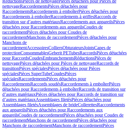
Réductions
Pièces de nettoyage
Pièces détachées pour Pièces de
nettoyage
Raccordements
Pièces détachées pour
Raccordements
Raccordements à emboîter
Pièces détachées pour
Raccordements à emboîter
Raccordements à griffes
Raccords de
transition sur d’autres matériaux
Raccordements aux appareils
Pièces
détachées pour Raccordements aux appareils
Coudes de
raccordement
Pièces détachées pour Coudes de
raccordement
Manchons de raccordement
Pièces détachées pour
Manchons de
raccordement
Accessoires
Colliers
Obturateurs
Joints
Capes de
protection
Consommables
Geberit PE
Tubes
Raccords
Pièces détachées
pour Raccords
Coudes
Embranchements
Réductions
Pièces de
nettoyage
Pièces détachées pour Pièces de nettoyage
Raccords de
transition
Pièces spéciales
Pièces détachées pour Pièces
spéciales
Pièces SuperTube
Coudes
Pièces
spéciales
Raccordements
Pièces détachées pour
Raccordements
Raccords soudés
Raccordements à emboîter
Pièces
détachées pour Raccordements à emboîter
Raccords de transition sur
d’autres matériaux
Pièces détachées pour Raccords de transition sur
d’autres matériaux
Assemblages filetés
Pièces détachées pour
Assemblages filetés
Assemblages de bride
Collerettes
Raccordements
aux appareils
Pièces détachées pour Raccordements aux
appareils
Coudes de raccordement
Pièces détachées pour Coudes de
raccordement
Manchons de raccordement
Pièces détachées pour
Manchons de raccordement
Manchons de raccordement
Pièces