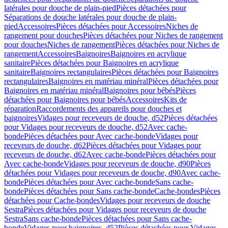
latérales pour douche de plain-pied
Pièces détachées pour
Séparations de douche latérales pour douche de plain-
pied
Accessoires
Pièces détachées pour Accessoires
Niches de
rangement pour douches
Pièces détachées pour Niches de rangement
pour douches
Niches de rangement
Pièces détachées pour Niches de
rangement
Accessoires
Baignoires
Baignoires en acrylique
sanitaire
Pièces détachées pour Baignoires en acrylique
sanitaire
Baignoires rectangulaires
Pièces détachées pour Baignoires
rectangulaires
Baignoires en matériau minéral
Pièces détachées pour
Baignoires en matériau minéral
Baignoires pour bébés
Pièces
détachées pour Baignoires pour bébés
Accessoires
Kits de
réparation
Raccordements des appareils pour douches et
baignoires
Vidages pour receveurs de douche, d52
Pièces détachées
pour Vidages pour receveurs de douche, d52
Avec cache-
bonde
Pièces détachées pour Avec cache-bonde
Vidages pour
receveurs de douche, d62
Pièces détachées pour Vidages pour
receveurs de douche, d62
Avec cache-bonde
Pièces détachées pour
Avec cache-bonde
Vidages pour receveurs de douche, d90
Pièces
détachées pour Vidages pour receveurs de douche, d90
Avec cache-
bonde
Pièces détachées pour Avec cache-bonde
Sans cache-
bonde
Pièces détachées pour Sans cache-bonde
Cache-bondes
Pièces
détachées pour Cache-bondes
Vidages pour receveurs de douche
Sestra
Pièces détachées pour Vidages pour receveurs de douche
Sestra
Sans cache-bonde
Pièces détachées pour Sans cache-
bonde
Vidages pour baignoires, d52
Pièces détachées pour Vidages