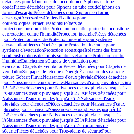
détachées pour Manchons de raccordement
Siphons en tube
coudé
Pièces détachées pour Siphons en tube coudé
Siphons en
forme d'escargot
Pièces détachées pour Siphons en forme
d'escargot
Accessoires
Colliers
Fixations pour
colliers
Coques
Fermetures
Joints
Boîtiers de
protection
Consommables
Protection incendie, protection acoustique
et protection contre l'humidité
Protection incendie
Pièces détachées
pour Protection incendie
Protection incendie pour systèmes
d'évacuation
Pièces détachées pour Protection incendie pour
systèmes d'évacuation
Protection acoustique
Isolations des bruits
solidiens
Isolations des bruits solidiens et aériens
Protection contre
l'humidité
Etanchements
Clapets de ventilation pour
évacuation
Clapets de ventilation
Pièces détachées pour Clapets de
ventilation
Soupapes de retenue d'énergie
Évacuation des eaux de
toiture Geberit Pluvia
Naissances d'eaux pluviales
Pièces détachées
pour Naissances d'eaux pluviales
Naissances d'eaux pluviales jusqu'à
12 l/s
Pièces détachées pour Naissances d'eaux pluviales jusqu'à 12
l/s
Naissances d'eaux pluviales jusqu'à 25 l/s
Pièces détachées pour
Naissances d'eaux pluviales jusqu'à 25 l/s
Naissances d'eaux
pluviales pour chéneaux
Pièces détachées pour Naissances d'eaux
pluviales pour chéneaux
Naissances d'eaux pluviales jusqu'à 12
l/s
Pièces détachées pour Naissances d'eaux pluviales jusqu'à 12
l/s
Naissances d'eaux pluviales jusqu'à 25 l/s
Pièces détachées pour
Naissances d'eaux pluviales jusqu'à 25 l/s
Trop-pleins de
sécurité
Pièces détachées pour Trop-pleins de sécurité
Pour