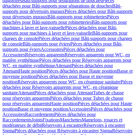
baignoires
Bâti-supports pour séparations de douches
Pièces
détachées pour Bâti-supports pour séparations de douches
Bâti-
supports pour déversoirs muraux
Pièces détachées pour Bâti-supports
pour déversoirs muraux
Bâti-supports pour robinetteries
Pièces
détachées pour Bâti-supports pour robinetteries
Bâti-supports pour
machines à laver et lave-vaisselle
Pièces détachées pour Bâti-
supports pour machines à laver et lave-vaisselle
Bâti-supports pour
charges de console
Pièces détachées pour Bâti-supports pour charges
de console
Bâti-supports pour éviers
Pièces détachées pour Bâti-
supports pour éviers
Accessoires
Pièces détachées pour
Accessoires
Réservoirs apparents
Réservoirs apparents pour WC, en
matière synthétique
Pièces détachées pour Réservoirs apparents pour
WC, en matière synthétique
Attenant
Pièces détachées pour
Attenant
Haute position
Pièces détachées pour Haute position
Basse et
moyenne position
Pièces détachées pour Basse et moyenne
position
Réservoirs apparents pour WC, en céramique sanitaire
Pièces
détachées pour Réservoirs apparents pour WC, en céramique
sanitaire
Attenant
Pièces détachées pour Attenant
Tubes de chasse
pour réservoirs apparents
Pièces détachées pour Tubes de chasse
pour réservoirs apparents
Haute position
Pièces détachées pour Haute
position
Basse et moyenne position
Accessoires
Pièces détachées pour
Accessoires
Raccordements
Pièces détachées pour
Raccordements
Joints
Fixations
Manchettes
Mamelons, rosaces et
modérateurs de débit
Réservoirs à encastrer
Réservoirs à encastrer
Sigma
Pièces détachées pour Réservoirs à encastrer Sigma
Réservoirs