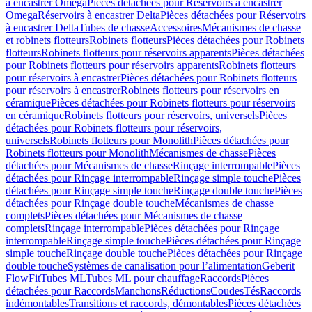
à encastrer Omega
Pièces détachées pour Réservoirs à encastrer
Omega
Réservoirs à encastrer Delta
Pièces détachées pour Réservoirs
à encastrer Delta
Tubes de chasse
Accessoires
Mécanismes de chasse
et robinets flotteurs
Robinets flotteurs
Pièces détachées pour Robinets
flotteurs
Robinets flotteurs pour réservoirs apparents
Pièces détachées
pour Robinets flotteurs pour réservoirs apparents
Robinets flotteurs
pour réservoirs à encastrer
Pièces détachées pour Robinets flotteurs
pour réservoirs à encastrer
Robinets flotteurs pour réservoirs en
céramique
Pièces détachées pour Robinets flotteurs pour réservoirs
en céramique
Robinets flotteurs pour réservoirs, universels
Pièces
détachées pour Robinets flotteurs pour réservoirs,
universels
Robinets flotteurs pour Monolith
Pièces détachées pour
Robinets flotteurs pour Monolith
Mécanismes de chasse
Pièces
détachées pour Mécanismes de chasse
Rinçage interrompable
Pièces
détachées pour Rinçage interrompable
Rinçage simple touche
Pièces
détachées pour Rinçage simple touche
Rinçage double touche
Pièces
détachées pour Rinçage double touche
Mécanismes de chasse
complets
Pièces détachées pour Mécanismes de chasse
complets
Rinçage interrompable
Pièces détachées pour Rinçage
interrompable
Rinçage simple touche
Pièces détachées pour Rinçage
simple touche
Rinçage double touche
Pièces détachées pour Rinçage
double touche
Systèmes de canalisation pour l’alimentation
Geberit
FlowFit
Tubes ML
Tubes ML pour chauffage
Raccords
Pièces
détachées pour Raccords
Manchons
Réductions
Coudes
Tés
Raccords
indémontables
Transitions et raccords, démontables
Pièces détachées