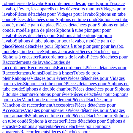
robinetteries de lavabo
Raccordements des appareils pour l’espace
lavabo, l’évier, les appareils et les déversoirs muraux
Vidages pour
lavabo
Pièces détachées pour Vidages pour lavabo
Siphons en tube
coudé
Pièces détachées pour Siphons en tube coudé
Siphons en tube
coudé, modèle gain de place
Pièces détachées pour Siphons en tube
coudé, modèle gain de place
Siphons à tube plongeur pour
lavabo
Pièces détachées pour Siphons à tube plongeur pour
lavabo
Siphons à tube plongeur pour lavabo, modèle gain de
place
Pièces détachées pour Siphons à tube plongeur pour lavabo,
modèle gain de place
Siphons à encastrer
Pièces détachées pour
Siphons à encastrer
Raccordements de lavabo
Pièces détachées pour
Raccordements de lavabo
Coudes de
raccordement
Recouvrements
Raccordements
Pièces détachées pour
Raccordements
Joints
Douilles à braser
Tubes de trop-
plein
Rallonges
Vidages pour éviers
Pièces détachées pour Vidages
pour éviers
Siphons en tube coudé
Pièces détachées pour Siphons en
tube coudé
Siphons à double chambre
Pièces détachées pour Siphons
à double chambre
Siphons pour évier
Pièces détachées pour Siphons
pour évier
Manchon de raccordement
Pièces détachées pour
Manchon de raccordement
Accessoires
Pièces détachées pour
Accessoires
Vidages pour appareils
Pièces détachées pour Vidages
pour appareils
Siphons en tube coudé
Pièces détachées pour Siphons
en tube coudé
Siphons à encastrer
Pièces détachées pour Siphons à
encastrer
Siphons apparents
Pièces détachées pour Siphons
apparents
Raccordements
Pièces détachées pour