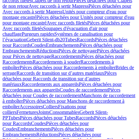
raccords filetés
Clapets de non retour
Pièces détachées pour Clapets
de non retour
Avec raccords à sertir Mapress
Pièces détachées pour
Avec raccords à sertir Mapress
Unités pour compteur d'eau pour
montage encastré
Pièces détachées pour Unités pour compteur d'eau
pour montage encastré
Avec raccords filetés
Pièces détachées pour
Avec raccords filetés
Soupapes d'évacuation d'air pour
chauffage
Purgeurs rapides
Systèmes de canalisation pour
l’évacuation
Geberit Silent-db20
Tubes
Raccords
Pièces détachées
pour Raccords
Coudes
Embranchements
Pièces détachées pour
Embranchements
Réductions
Pièces de nettoyage
Pièces détachées
pour Pièces de nettoyage
Raccordements
Pièces détachées pour
Raccordements
Raccordements à souder
Raccordements à
emboîter
Pièces détachées pour Raccordements à emboîter
Brides de
serrage
Raccords de transition sur d’autres matériaux
Pièces
détachées pour Raccords de transition sur d’autres
matériaux
Raccordements aux appareils
Pièces détachées pour
Raccordements aux appareils
Coudes de raccordement
Pièces
détachées pour Coudes de raccordement
Manchons de raccordement
à emboîter
Pièces détachées pour Manchons de raccordement à
emboîter
Accessoires
Colliers
Fixations pour
colliers
Fermetures
Joints
Consommables
Geberit Silent-
PP
Tubes
Pièces détachées pour Tubes
Raccords
Pièces détachées
pour Raccords
Coudes
Pièces détachées pour
Coudes
Embranchements
Pièces détachées pour
Embranchements
Réductions
Pièces détachées pour