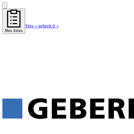
Vers « geberit.fr »
Mes listes