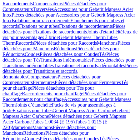
Raccordements
Compensateurs
Pièces détachées pour
Compensateurs
Traversées
Accessoires pour Geberit Mapress Acier
Inox
Pièces détachées pour Accessoires pour Geberit Mapress Acier
Inox
Isolations pour raccordements
Etanchements pour tubes et
raccords
Fixations pour tubes
Fixations de raccordements
Pièces
détachées pour Fixations de raccordements
Joints d'étanchéité
Jeux de
vis pour assemblages à bride
Geberit Mapress Therm
Tubes
Therm
Raccords
Pièces détachées pour Raccords
Manchons
Pièces
détachées pour Manchons
Réductions
Pièces détachées pour
Réductions
Coudes
Pièces détachées pour Coudes
Tés
Pièces
détachées pour Tés
Transitions indémontables
Pièces détachées pour
Transitions indémontables
Transitions et raccords, démontables
Pièces
détachées pour Transitions et raccords,
démontables
Compensateurs
Pièces détachées pour
Compensateurs
Fermetures
Pièces détachées pour Fermetures
Tés
pour chauffage
Pièces détachées pour Tés pour
chauffage
Raccordements pour chauffage
Pièces détachées pour
Raccordements pour chauffage
Accessoires pour Geberit Mapress
Therm
Joints d’étanchéité
Packs de vis pour assemblages à
bride
Fixations pour tubes
Geberit Mapress Acier Carbone
Geberit
Mapress Acier Carbone
Pièces détachées pour Geberit Mapress
Acier Carbone
Tubes 1.0034 (E 195)
Tubes 1.0215 (E
220)
Mamelons
Manchons
Pièces détachées pour
Manchons
Réductions
Pièces détachées pour
Réductions
Coudes
Pièces détachées pour Coudes
Tés
Pièces