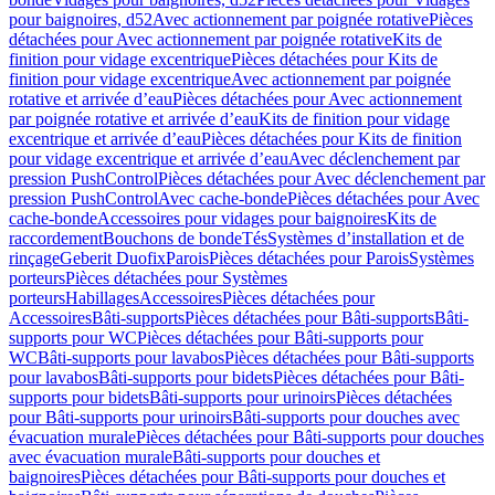
pour baignoires, d52
Avec actionnement par poignée rotative
Pièces
détachées pour Avec actionnement par poignée rotative
Kits de
finition pour vidage excentrique
Pièces détachées pour Kits de
finition pour vidage excentrique
Avec actionnement par poignée
rotative et arrivée d’eau
Pièces détachées pour Avec actionnement
par poignée rotative et arrivée d’eau
Kits de finition pour vidage
excentrique et arrivée d’eau
Pièces détachées pour Kits de finition
pour vidage excentrique et arrivée d’eau
Avec déclenchement par
pression PushControl
Pièces détachées pour Avec déclenchement par
pression PushControl
Avec cache-bonde
Pièces détachées pour Avec
cache-bonde
Accessoires pour vidages pour baignoires
Kits de
raccordement
Bouchons de bonde
Tés
Systèmes d’installation et de
rinçage
Geberit Duofix
Parois
Pièces détachées pour Parois
Systèmes
porteurs
Pièces détachées pour Systèmes
porteurs
Habillages
Accessoires
Pièces détachées pour
Accessoires
Bâti-supports
Pièces détachées pour Bâti-supports
Bâti-
supports pour WC
Pièces détachées pour Bâti-supports pour
WC
Bâti-supports pour lavabos
Pièces détachées pour Bâti-supports
pour lavabos
Bâti-supports pour bidets
Pièces détachées pour Bâti-
supports pour bidets
Bâti-supports pour urinoirs
Pièces détachées
pour Bâti-supports pour urinoirs
Bâti-supports pour douches avec
évacuation murale
Pièces détachées pour Bâti-supports pour douches
avec évacuation murale
Bâti-supports pour douches et
baignoires
Pièces détachées pour Bâti-supports pour douches et