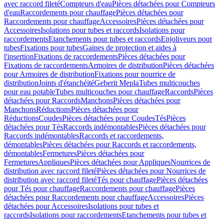
avec raccord fileté
Compteurs d'eau
Pièces détachées pour Compteurs
d'eau
Raccordements pour chauffage
Pièces détachées pour
Raccordements pour chauffage
Accessoires
Pièces détachées pour
Accessoires
Isolations pour tubes et raccords
Isolations pour
raccordements
Etanchements pour tubes et raccords
Enjoliveurs pour
tubes
Fixations pour tubes
Gaines de protection et aides à
l'insertion
Fixations de raccordements
Pièces détachées pour
Fixations de raccordements
Armoires de distribution
Pièces détachées
pour Armoires de distribution
Fixations pour nourrice de
distribution
Joints d'étanchéité
Geberit Mepla
Tubes multicouches
pour eau potable
Tubes multicouches pour chauffage
Raccords
Pièces
détachées pour Raccords
Manchons
Pièces détachées pour
Manchons
Réductions
Pièces détachées pour
Réductions
Coudes
Pièces détachées pour Coudes
Tés
Pièces
détachées pour Tés
Raccords indémontables
Pièces détachées pour
Raccords indémontables
Raccords et raccordements,
démontables
Pièces détachées pour Raccords et raccordements,
démontables
Fermetures
Pièces détachées pour
Fermetures
Appliques
Pièces détachées pour Appliques
Nourrices de
distribution avec raccord fileté
Pièces détachées pour Nourrices de
distribution avec raccord fileté
Tés pour chauffage
Pièces détachées
pour Tés pour chauffage
Raccordements pour chauffage
Pièces
détachées pour Raccordements pour chauffage
Accessoires
Pièces
détachées pour Accessoires
Isolations pour tubes et
raccords
Isolations pour raccordements
Etanchements pour tubes et