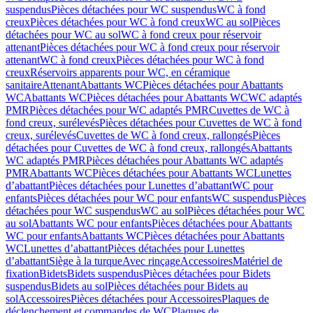
suspendus
Pièces détachées pour WC suspendus
WC à fond
creux
Pièces détachées pour WC à fond creux
WC au sol
Pièces
détachées pour WC au sol
WC à fond creux pour réservoir
attenant
Pièces détachées pour WC à fond creux pour réservoir
attenant
WC à fond creux
Pièces détachées pour WC à fond
creux
Réservoirs apparents pour WC, en céramique
sanitaire
Attenant
Abattants WC
Pièces détachées pour Abattants
WC
Abattants WC
Pièces détachées pour Abattants WC
WC adaptés
PMR
Pièces détachées pour WC adaptés PMR
Cuvettes de WC à
fond creux, surélevés
Pièces détachées pour Cuvettes de WC à fond
creux, surélevés
Cuvettes de WC à fond creux, rallongés
Pièces
détachées pour Cuvettes de WC à fond creux, rallongés
Abattants
WC adaptés PMR
Pièces détachées pour Abattants WC adaptés
PMR
Abattants WC
Pièces détachées pour Abattants WC
Lunettes
d’abattant
Pièces détachées pour Lunettes d’abattant
WC pour
enfants
Pièces détachées pour WC pour enfants
WC suspendus
Pièces
détachées pour WC suspendus
WC au sol
Pièces détachées pour WC
au sol
Abattants WC pour enfants
Pièces détachées pour Abattants
WC pour enfants
Abattants WC
Pièces détachées pour Abattants
WC
Lunettes d’abattant
Pièces détachées pour Lunettes
d’abattant
Siège à la turque
Avec rinçage
Accessoires
Matériel de
fixation
Bidets
Bidets suspendus
Pièces détachées pour Bidets
suspendus
Bidets au sol
Pièces détachées pour Bidets au
sol
Accessoires
Pièces détachées pour Accessoires
Plaques de
déclenchement et commandes de WC
Plaques de