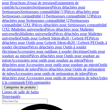
pour Bouchons d'essai de pression
Equipement de
contrôle
Accessoires
Sertisseuses
Pièces détachées pour
Sertisseuses
Sertisseuses compatibilité [1]
Pièces détachées pour
Sertisseuses compatibilité [1]
Sertisseuses compatibilité [2]
Pièces
détachées pour Sertisseuses compatibilité [2]
Sertisseuses
compatibilité [2XL]
Pièces détachées pour Sertisseuses compatibilité
[2XL]
Mallettes universelles
Pièces détachées pour Mallettes
universelles
Mallettes universelles
Pièces détachées pour Mallettes
universelles
Outils pour Geberit Silent-db20 / Geberit PE
Pièces
détachées pour Outils pour Geberit Silent-db20 / Geberit PE
Outils à
souder électrique
Pièces détachées pour Outils à souder
électrique
Accessoires pour outillage à souder électrique
Outils pour
soudure au miroir
Pièces détachées pour Outils pour soudure au
miroir
Accessoires pour outils pour soudure au miroir
Pièces
détachées pour Accessoires pour outils pour soudure au miroir
Outils
de préparation de tubes
Pièces détachées pour Outils de préparation
de tubes
Accessoires pour outils de préparation de tubes
Pièces
détachées pour Accessoires pour outils de préparation de tubes
Aides
à la commande
Télécommandes
Catégories de produits
Lignes de salle de bains
Nouveautés