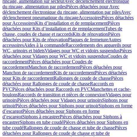
rinçage, alimentation sur secteur
Avec déclenchement électronique
du rinçage, alimentation par piles
Pièces détachées pour Avec
déclenchement électronique du rinçage, alimentation par piles
Avec
déclenchement pneumatique du rinçage
Accessoires
Pièces détachées
pour Accessoires
Kits d’installation et de remplacement
Pièces
détachées pour Kits d’installation et de remplacement
Tubes de
chasse, coudes de chasse et raccords
Kits de rénovation
Pièces
détachées pour Kits de rénovation
Plaques de fermeture
Autres
accessoires
Aides à la commande
Raccordements des appareils pour
WC, urinoirs et bidets
Vidages pour WC et vidoirs suspendus
Pièces
détachées pour Vidages pour WC et vidoirs suspendus
Coudes de
raccordement
Pièces détachées pour Coudes de
raccordement
Manchon de raccordement
Pièces détachées pour
Manchon de raccordement
Kits de raccordement
Pièces détachées
pour Kits de raccordement
Rallonges de coude de chasse
Pièces
détachées pour Rallonges de coude de chasse
Raccords en
PVC
Pièces détachées pour Raccords en PVC
Manchettes et cache-
boulons
Raccords de transition et pièces de connexion
Vidages pour
urinoirs
Pièces détachées pour Vidages pour urinoirs
Siphons pour
urinoir
Pièces détachées pour Siphons pour urinoir
Siphons en forme
d’escargot
Pièces détachées pour Siphons en forme
d’escargot
Siphons à encastrer
Pièces détachées pour Siphons à
encastrer
Siphons en tube coudé
Pièces détachées pour Siphons en
tube coudé
Rallonges de coude de chasse et tube de chasse
Pièces
détachées pour Rallonges de coude de chasse et tube de