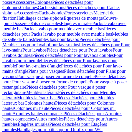
poser
Accessoires
Colonnes
Pièces détachées pour
Colonnes
Colonnes
Cache-siphons
Pièces détachées pour Cache-
siphons
Accessoires
Cache-bondes
Porte-serviettes
Matériel de
fixation
Habillages cache-siphons
Equerres de montage
Couvre-
joints
Dosserets
Kits de consoles
Étagères murales
Packs lavabo avec
meuble bas
Packs lavabo pour meuble avec meuble bas
Pièces
détachées pour Packs lavabo pour meuble avec meuble bas
Meubles
de salle de bains
Meubles bas pour lavabo
Pièces détachées pour
Meubles bas pour lavabo
Pour lave-mains
Pièces détachées pour Pour
lave-mains
Pour lavabos
Pièces détachées pour Pour lavabos
Pour
lavabos doubles
Pièces détachées pour Pour lavabos doubles
Pour
lavabos pour meuble
Pièces détachées pour Pour lavabos pour
meuble
Pour lave-mains d’angle
Pièces détachées pour Pour lave-
mains d’angle
Plans pour vasques
Pièces détachées pour Plans pour
vasques
Pour vasque à poser en forme de coupelle
Pièces détachées
pour Pour vasque à poser en forme de coupelle
Pour vasque à poser
rectangulaire
Pièces détachées pour Pour vasque à poser
rectangulaire
Meubles latéraux
Pièces détachées pour Meubles
latéraux
Meubles latéraux bas
Pièces détachées pour Meubles
latéraux bas
Colonnes hautes
Pièces détachées pour Colonnes
hautes
Colonnes mi-haute
Pièces détachées pour Colonnes mi-
haute
Armoires hautes compactes
Pièces détachées pour Armoires
hautes compactes
Autres meubles
Pièces détachées pour Autres
meubles
Étagères murales
Pièces détachées pour Étagères
murales
Habillages pour bâti-support Duofix pour WC