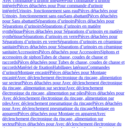
Avec commande d'urinoir intégrée
Pour commande d'urinoir
intégrée
Pièces détachées pour Pour commande d'urinoir
intégrée
Urinoirs, fonctionnement sans eau
Pièces détachées pour
Urinoirs, fonctionnement sans eau
Sans abattant
Pièces détachées
pour Sans abattant
Séparations d’urinoirs
Pièces détachées pour
Séparations d’urinoirs
Séparations d’urinoirs en matière
synthétique
Pièces détachées pour Séparations d’urinoirs en matière
synthétique
Séparations d’urinoirs en verre
Pièces détachées pour
Séparations d’urinoirs en verre
Séparations d’urinoirs en céramique
sanitaire
Pièces détachées pour Séparations d’urinoirs en céramique
sanitaire
Accessoires
Pièces détachées pour Accessoires
Siphons et
accessoires de siphon
Tubes de chasse, coudes de chasse et
raccords
Pièces détachées pour Tubes de chasse, coudes de chasse et
raccords
Matériel de fixation
Habillages latéraux
Commandes
dʼurinoir
Montage encastré
Pièces détachées pour Montage
encastré
Avec déclenchement électronique du rinçage, alimentation
sur secteur
Pièces détachées pour Avec déclenchement électronique
du rinçage, alimentation sur secteur
Avec déclenchement
électronique du rinçage, alimentation par piles
Pièces détachées pour
Avec déclenchement électronique du rinçage, alimentation par
piles
Avec déclenchement pneumatique du rinçage
Pièces détachées
pour Avec déclenchement pneumatique du rinçage
Montage en
apparent
Pièces détachées pour Montage en apparent
Avec
déclenchement électronique du rinçage, alimentation sur
secteur
Pièces détachées pour Avec déclenchement électronique du