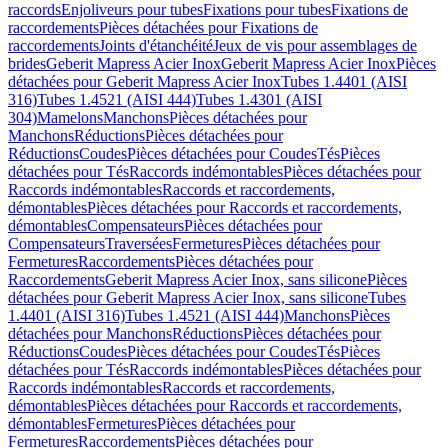
raccords
Enjoliveurs pour tubes
Fixations pour tubes
Fixations de
raccordements
Pièces détachées pour Fixations de
raccordements
Joints d'étanchéité
Jeux de vis pour assemblages de
brides
Geberit Mapress Acier Inox
Geberit Mapress Acier Inox
Pièces
détachées pour Geberit Mapress Acier Inox
Tubes 1.4401 (AISI
316)
Tubes 1.4521 (AISI 444)
Tubes 1.4301 (AISI
304)
Mamelons
Manchons
Pièces détachées pour
Manchons
Réductions
Pièces détachées pour
Réductions
Coudes
Pièces détachées pour Coudes
Tés
Pièces
détachées pour Tés
Raccords indémontables
Pièces détachées pour
Raccords indémontables
Raccords et raccordements,
démontables
Pièces détachées pour Raccords et raccordements,
démontables
Compensateurs
Pièces détachées pour
Compensateurs
Traversées
Fermetures
Pièces détachées pour
Fermetures
Raccordements
Pièces détachées pour
Raccordements
Geberit Mapress Acier Inox, sans silicone
Pièces
détachées pour Geberit Mapress Acier Inox, sans silicone
Tubes
1.4401 (AISI 316)
Tubes 1.4521 (AISI 444)
Manchons
Pièces
détachées pour Manchons
Réductions
Pièces détachées pour
Réductions
Coudes
Pièces détachées pour Coudes
Tés
Pièces
détachées pour Tés
Raccords indémontables
Pièces détachées pour
Raccords indémontables
Raccords et raccordements,
démontables
Pièces détachées pour Raccords et raccordements,
démontables
Fermetures
Pièces détachées pour
Fermetures
Raccordements
Pièces détachées pour