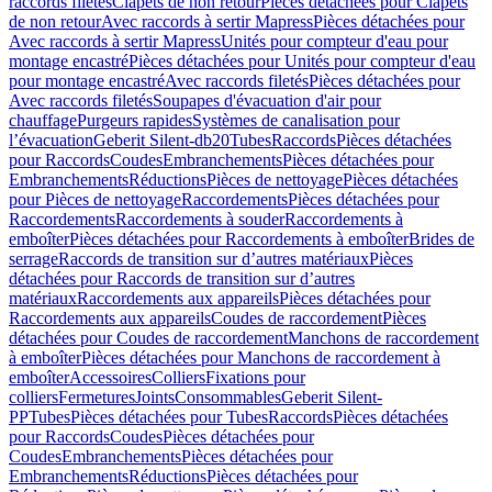
raccords filetés
Clapets de non retour
Pièces détachées pour Clapets
de non retour
Avec raccords à sertir Mapress
Pièces détachées pour
Avec raccords à sertir Mapress
Unités pour compteur d'eau pour
montage encastré
Pièces détachées pour Unités pour compteur d'eau
pour montage encastré
Avec raccords filetés
Pièces détachées pour
Avec raccords filetés
Soupapes d'évacuation d'air pour
chauffage
Purgeurs rapides
Systèmes de canalisation pour
l’évacuation
Geberit Silent-db20
Tubes
Raccords
Pièces détachées
pour Raccords
Coudes
Embranchements
Pièces détachées pour
Embranchements
Réductions
Pièces de nettoyage
Pièces détachées
pour Pièces de nettoyage
Raccordements
Pièces détachées pour
Raccordements
Raccordements à souder
Raccordements à
emboîter
Pièces détachées pour Raccordements à emboîter
Brides de
serrage
Raccords de transition sur d’autres matériaux
Pièces
détachées pour Raccords de transition sur d’autres
matériaux
Raccordements aux appareils
Pièces détachées pour
Raccordements aux appareils
Coudes de raccordement
Pièces
détachées pour Coudes de raccordement
Manchons de raccordement
à emboîter
Pièces détachées pour Manchons de raccordement à
emboîter
Accessoires
Colliers
Fixations pour
colliers
Fermetures
Joints
Consommables
Geberit Silent-
PP
Tubes
Pièces détachées pour Tubes
Raccords
Pièces détachées
pour Raccords
Coudes
Pièces détachées pour
Coudes
Embranchements
Pièces détachées pour
Embranchements
Réductions
Pièces détachées pour