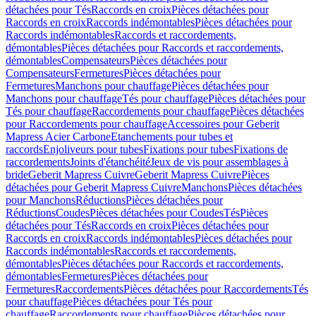
détachées pour Tés
Raccords en croix
Pièces détachées pour
Raccords en croix
Raccords indémontables
Pièces détachées pour
Raccords indémontables
Raccords et raccordements,
démontables
Pièces détachées pour Raccords et raccordements,
démontables
Compensateurs
Pièces détachées pour
Compensateurs
Fermetures
Pièces détachées pour
Fermetures
Manchons pour chauffage
Pièces détachées pour
Manchons pour chauffage
Tés pour chauffage
Pièces détachées pour
Tés pour chauffage
Raccordements pour chauffage
Pièces détachées
pour Raccordements pour chauffage
Accessoires pour Geberit
Mapress Acier Carbone
Etanchements pour tubes et
raccords
Enjoliveurs pour tubes
Fixations pour tubes
Fixations de
raccordements
Joints d'étanchéité
Jeux de vis pour assemblages à
bride
Geberit Mapress Cuivre
Geberit Mapress Cuivre
Pièces
détachées pour Geberit Mapress Cuivre
Manchons
Pièces détachées
pour Manchons
Réductions
Pièces détachées pour
Réductions
Coudes
Pièces détachées pour Coudes
Tés
Pièces
détachées pour Tés
Raccords en croix
Pièces détachées pour
Raccords en croix
Raccords indémontables
Pièces détachées pour
Raccords indémontables
Raccords et raccordements,
démontables
Pièces détachées pour Raccords et raccordements,
démontables
Fermetures
Pièces détachées pour
Fermetures
Raccordements
Pièces détachées pour Raccordements
Tés
pour chauffage
Pièces détachées pour Tés pour
chauffage
Raccordements pour chauffage
Pièces détachées pour