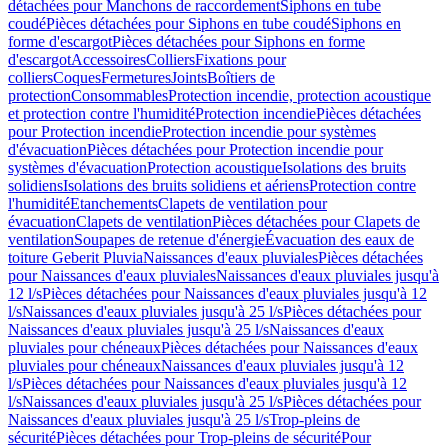
détachées pour Manchons de raccordement
Siphons en tube
coudé
Pièces détachées pour Siphons en tube coudé
Siphons en
forme d'escargot
Pièces détachées pour Siphons en forme
d'escargot
Accessoires
Colliers
Fixations pour
colliers
Coques
Fermetures
Joints
Boîtiers de
protection
Consommables
Protection incendie, protection acoustique
et protection contre l'humidité
Protection incendie
Pièces détachées
pour Protection incendie
Protection incendie pour systèmes
d'évacuation
Pièces détachées pour Protection incendie pour
systèmes d'évacuation
Protection acoustique
Isolations des bruits
solidiens
Isolations des bruits solidiens et aériens
Protection contre
l'humidité
Etanchements
Clapets de ventilation pour
évacuation
Clapets de ventilation
Pièces détachées pour Clapets de
ventilation
Soupapes de retenue d'énergie
Évacuation des eaux de
toiture Geberit Pluvia
Naissances d'eaux pluviales
Pièces détachées
pour Naissances d'eaux pluviales
Naissances d'eaux pluviales jusqu'à
12 l/s
Pièces détachées pour Naissances d'eaux pluviales jusqu'à 12
l/s
Naissances d'eaux pluviales jusqu'à 25 l/s
Pièces détachées pour
Naissances d'eaux pluviales jusqu'à 25 l/s
Naissances d'eaux
pluviales pour chéneaux
Pièces détachées pour Naissances d'eaux
pluviales pour chéneaux
Naissances d'eaux pluviales jusqu'à 12
l/s
Pièces détachées pour Naissances d'eaux pluviales jusqu'à 12
l/s
Naissances d'eaux pluviales jusqu'à 25 l/s
Pièces détachées pour
Naissances d'eaux pluviales jusqu'à 25 l/s
Trop-pleins de
sécurité
Pièces détachées pour Trop-pleins de sécurité
Pour