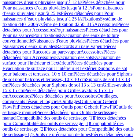
naissances d’eaux pluviales jusqu’à 12 l/s
Pièces détachées pour
Pour naissances d’eaux pluviales jusqu’à 12 l/s
Pour naissances
d’eaux pluviales jusqu’à 25 l/s
Pièces détachées pour Pour
naissances d’eaux pluviales jusqu’à 25 l/s
Fixations
Système de
fixation d40–200
Système de fixation d250–315
Accessoires
Pièces
détachées pour Accessoires
Pour naissances
Pièces détachées pour
Pour naissances
Pour fixations
Évacuation des eaux de toiture
conventionnelle
Naissances d'eaux pluviales
Pièces détachées pour
Naissances d'eaux pluviales
Raccords au pare-vapeur
Pièces
détachées pour Raccords au pare-vapeur
Accessoires
Pièces
détachées pour Accessoires
Évacuation des sols
Evacuation de
surface pour l'intérieur et l'extérieur
Pièces détachées pour
Evacuation de surface pour l'intérieur et l'extérieur
Siphons de sol
pour balcons et terrasses, 10 x 10 cm
Pièces détachées pour Siphons
de sol pour balcons et terrasses, 10 x 10 cm
Siphons de sol 13 x 13
cm
Pièces détachées pour Siphons de sol 13 x 13 cm
Grilles-avaloirs
15 x 15 cm
Pièces détachées pour Grilles-avaloirs 15 x 15
cm
Accessoires
Pièces détachées pour Accessoires
Outillages,
composants réseau et logiciels
Outillages
Outils pour Geberit
FlowFit
Pièces détachées pour Outils pour Geberit FlowFit
Outils de
sertissage manuel
Pièces détachées pour Outils de sertissage
manuel
Compatibilité des outils de sertissage [1]
Pièces détachées
pour Compatibilité des outils de sertissage [1]
Compatibilité des
outils de sertissage [2]
Pièces détachées pour Compatibilité des outils
de sertissage [2]
Outils de préparation de tubes
Pièces détachées pour