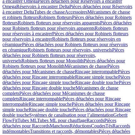
à encastrer Omega
Pièces détachées pour Réservoirs à encastrer
Omega
Réservoirs à encastrer Delta
Pièces détachées pour Réservoirs
à encastrer Delta
Tubes de chasse
Accessoires
Mécanismes de chasse
et robinets flotteurs
Robinets flotteurs
Pièces détachées pour Robinets
flotteurs
Robinets flotteurs pour réservoirs apparents
Pièces détachées
pour Robinets flotteurs pour réservoirs apparents
Robinets flotteurs
pour réservoirs à encastrer
Pièces détachées pour Robinets flotteurs
pour réservoirs à encastrer
Robinets flotteurs pour réservoirs en
céramique
Pièces détachées pour Robinets flotteurs pour réservoirs
en céramique
Robinets flotteurs pour réservoirs, universels
Pièces
détachées pour Robinets flotteurs pour réservoirs,
universels
Robinets flotteurs pour Monolith
Pièces détachées pour
Robinets flotteurs pour Monolith
Mécanismes de chasse
Pièces
détachées pour Mécanismes de chasse
Rinçage interrompable
Pièces
détachées pour Rinçage interrompable
Rinçage simple touche
Pièces
détachées pour Rinçage simple touche
Rinçage double touche
Pièces
détachées pour Rinçage double touche
Mécanismes de chasse
complets
Pièces détachées pour Mécanismes de chasse
complets
Rinçage interrompable
Pièces détachées pour Rinçage
interrompable
Rinçage simple touche
Pièces détachées pour Rinçage
simple touche
Rinçage double touche
Pièces détachées pour Rinçage
double touche
Systèmes de canalisation pour l’alimentation
Geberit
FlowFit
Tubes ML
Tubes ML pour chauffage
Raccords
Pièces
détachées pour Raccords
Manchons
Réductions
Coudes
Tés
Raccords
indémontables
Transitions et raccords, démontables
Pièces détachées