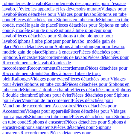
robinetteries de lavabo
Raccordements des appareils pour l’espace
lavabo, l’évier, les appareils et les déversoirs muraux
Vidages pour
lavabo
Pièces détachées pour Vidages pour lavabo
Siphons en tube
coudé
Pièces détachées pour Siphons en tube coudé
Siphons en tube
coudé, modèle gain de place
Pièces détachées pour Siphons en tube
coudé, modèle gain de place
Siphons à tube plongeur pour
lavabo
Pièces détachées pour Siphons à tube plongeur pour
lavabo
Siphons à tube plongeur pour lavabo, modèle gain de
place
Pièces détachées pour Siphons à tube plongeur pour lavabo,
modèle gain de place
Siphons à encastrer
Pièces détachées pour
Siphons à encastrer
Raccordements de lavabo
Pièces détachées pour
Raccordements de lavabo
Coudes de
raccordement
Recouvrements
Raccordements
Pièces détachées pour
Raccordements
Joints
Douilles à braser
Tubes de trop-
plein
Rallonges
Vidages pour éviers
Pièces détachées pour Vidages
pour éviers
Siphons en tube coudé
Pièces détachées pour Siphons en
tube coudé
Siphons à double chambre
Pièces détachées pour Siphons
à double chambre
Siphons pour évier
Pièces détachées pour Siphons
pour évier
Manchon de raccordement
Pièces détachées pour
Manchon de raccordement
Accessoires
Pièces détachées pour
Accessoires
Vidages pour appareils
Pièces détachées pour Vidages
pour appareils
Siphons en tube coudé
Pièces détachées pour Siphons
en tube coudé
Siphons à encastrer
Pièces détachées pour Siphons à
encastrer
Siphons apparents
Pièces détachées pour Siphons
apparents
Raccordements
Pièces détachées pour