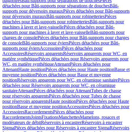
baignoires
Bâti-supports pour séparations de douches
Pièces
détachées pour Bâti-supports pour séparations de douches
Bâti-
supports pour déversoirs muraux
Pièces détachées pour Bâti-supports
pour déversoirs muraux
Bâti-supports pour robinetteries
Pièces
détachées pour Bâti-supports pour robinetteries
Bâti-supports pour
machines à laver et lave-vaisselle
Pièces détachées pour Bâti-
supports pour machines à laver et lave-vaisselle
Bâti-supports pour
charges de console
Pièces détachées pour Bâti-supports pour charges
de console
Bâti-supports pour éviers
Pièces détachées pour Bâti-
supports pour éviers
Accessoires
Pièces détachées pour
Accessoires
Réservoirs apparents
Réservoirs apparents pour WC, en
matière synthétique
Pièces détachées pour Réservoirs apparents pour
WC, en matière synthétique
Attenant
Pièces détachées pour
Attenant
Haute position
Pièces détachées pour Haute position
Basse et
moyenne position
Pièces détachées pour Basse et moyenne
position
Réservoirs apparents pour WC, en céramique sanitaire
Pièces
détachées pour Réservoirs apparents pour WC, en céramique
sanitaire
Attenant
Pièces détachées pour Attenant
Tubes de chasse
pour réservoirs apparents
Pièces détachées pour Tubes de chasse
pour réservoirs apparents
Haute position
Pièces détachées pour Haute
position
Basse et moyenne position
Accessoires
Pièces détachées pour
Accessoires
Raccordements
Pièces détachées pour
Raccordements
Joints
Fixations
Manchettes
Mamelons, rosaces et
modérateurs de débit
Réservoirs à encastrer
Réservoirs à encastrer
Sigma
Pièces détachées pour Réservoirs à encastrer Sigma
Réservoirs