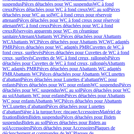
suspendus
Pièces détachées pour WC suspendus
WC à fond
creux
Pièces détachées pour WC à fond creux
WC au sol
Pièces
détachées pour WC au sol
WC à fond creux pour réservoir
attenant
Pièces détachées pour WC à fond creux pour réservoir
attenant
WC à fond creux
Pièces détachées pour WC à fond
creux
Réservoirs apparents pour WC, en céramique
sanitaire
Attenant
Abattants WC
Pièces détachées pour Abattants
WC
Abattants WC
Pièces détachées pour Abattants WC
WC adaptés
PMR
Pièces détachées pour WC adaptés PMR
Cuvettes de WC à
fond creux, surélevés
Pièces détachées pour Cuvettes de WC à fond
creux, surélevés
Cuvettes de WC à fond creux, rallongés
Pièces
détachées pour Cuvettes de WC à fond creux, rallongés
Abattants
WC adaptés PMR
Pièces détachées pour Abattants WC adaptés
PMR
Abattants WC
Pièces détachées pour Abattants WC
Lunettes
d’abattant
Pièces détachées pour Lunettes d’abattant
WC pour
enfants
Pièces détachées pour WC pour enfants
WC suspendus
Pièces
détachées pour WC suspendus
WC au sol
Pièces détachées pour WC
au sol
Abattants WC pour enfants
Pièces détachées pour Abattants
WC pour enfants
Abattants WC
Pièces détachées pour Abattants
WC
Lunettes d’abattant
Pièces détachées pour Lunettes
d’abattant
Siège à la turque
Avec rinçage
Accessoires
Matériel de
fixation
Bidets
Bidets suspendus
Pièces détachées pour Bidets
suspendus
Bidets au sol
Pièces détachées pour Bidets au
sol
Accessoires
Pièces détachées pour Accessoires
Plaques de
déclenchement et commandes de WC
Plaques de