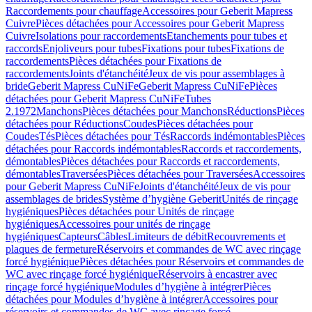
Raccordements pour chauffage
Accessoires pour Geberit Mapress
Cuivre
Pièces détachées pour Accessoires pour Geberit Mapress
Cuivre
Isolations pour raccordements
Etanchements pour tubes et
raccords
Enjoliveurs pour tubes
Fixations pour tubes
Fixations de
raccordements
Pièces détachées pour Fixations de
raccordements
Joints d'étanchéité
Jeux de vis pour assemblages à
bride
Geberit Mapress CuNiFe
Geberit Mapress CuNiFe
Pièces
détachées pour Geberit Mapress CuNiFe
Tubes
2.1972
Manchons
Pièces détachées pour Manchons
Réductions
Pièces
détachées pour Réductions
Coudes
Pièces détachées pour
Coudes
Tés
Pièces détachées pour Tés
Raccords indémontables
Pièces
détachées pour Raccords indémontables
Raccords et raccordements,
démontables
Pièces détachées pour Raccords et raccordements,
démontables
Traversées
Pièces détachées pour Traversées
Accessoires
pour Geberit Mapress CuNiFe
Joints d'étanchéité
Jeux de vis pour
assemblages de brides
Système d’hygiène Geberit
Unités de rinçage
hygiéniques
Pièces détachées pour Unités de rinçage
hygiéniques
Accessoires pour unités de rinçage
hygiéniques
Capteurs
Câbles
Limiteurs de débit
Recouvrements et
plaques de fermeture
Réservoirs et commandes de WC avec rinçage
forcé hygiénique
Pièces détachées pour Réservoirs et commandes de
WC avec rinçage forcé hygiénique
Réservoirs à encastrer avec
rinçage forcé hygiénique
Modules d’hygiène à intégrer
Pièces
détachées pour Modules d’hygiène à intégrer
Accessoires pour
réservoirs et commandes de WC avec rinçage forcé