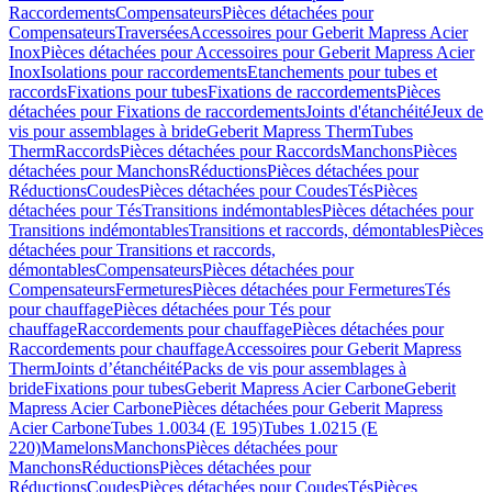
Raccordements
Compensateurs
Pièces détachées pour
Compensateurs
Traversées
Accessoires pour Geberit Mapress Acier
Inox
Pièces détachées pour Accessoires pour Geberit Mapress Acier
Inox
Isolations pour raccordements
Etanchements pour tubes et
raccords
Fixations pour tubes
Fixations de raccordements
Pièces
détachées pour Fixations de raccordements
Joints d'étanchéité
Jeux de
vis pour assemblages à bride
Geberit Mapress Therm
Tubes
Therm
Raccords
Pièces détachées pour Raccords
Manchons
Pièces
détachées pour Manchons
Réductions
Pièces détachées pour
Réductions
Coudes
Pièces détachées pour Coudes
Tés
Pièces
détachées pour Tés
Transitions indémontables
Pièces détachées pour
Transitions indémontables
Transitions et raccords, démontables
Pièces
détachées pour Transitions et raccords,
démontables
Compensateurs
Pièces détachées pour
Compensateurs
Fermetures
Pièces détachées pour Fermetures
Tés
pour chauffage
Pièces détachées pour Tés pour
chauffage
Raccordements pour chauffage
Pièces détachées pour
Raccordements pour chauffage
Accessoires pour Geberit Mapress
Therm
Joints d’étanchéité
Packs de vis pour assemblages à
bride
Fixations pour tubes
Geberit Mapress Acier Carbone
Geberit
Mapress Acier Carbone
Pièces détachées pour Geberit Mapress
Acier Carbone
Tubes 1.0034 (E 195)
Tubes 1.0215 (E
220)
Mamelons
Manchons
Pièces détachées pour
Manchons
Réductions
Pièces détachées pour
Réductions
Coudes
Pièces détachées pour Coudes
Tés
Pièces