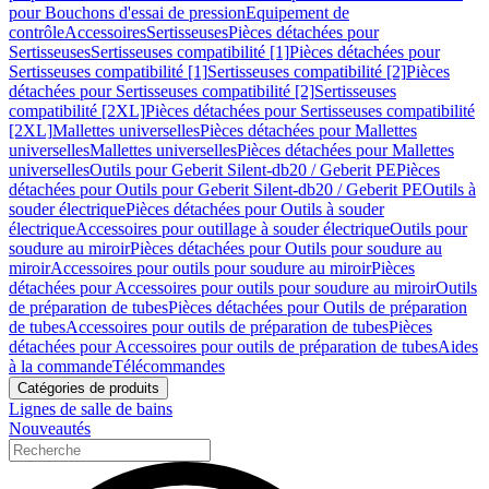
pour Bouchons d'essai de pression
Equipement de
contrôle
Accessoires
Sertisseuses
Pièces détachées pour
Sertisseuses
Sertisseuses compatibilité [1]
Pièces détachées pour
Sertisseuses compatibilité [1]
Sertisseuses compatibilité [2]
Pièces
détachées pour Sertisseuses compatibilité [2]
Sertisseuses
compatibilité [2XL]
Pièces détachées pour Sertisseuses compatibilité
[2XL]
Mallettes universelles
Pièces détachées pour Mallettes
universelles
Mallettes universelles
Pièces détachées pour Mallettes
universelles
Outils pour Geberit Silent-db20 / Geberit PE
Pièces
détachées pour Outils pour Geberit Silent-db20 / Geberit PE
Outils à
souder électrique
Pièces détachées pour Outils à souder
électrique
Accessoires pour outillage à souder électrique
Outils pour
soudure au miroir
Pièces détachées pour Outils pour soudure au
miroir
Accessoires pour outils pour soudure au miroir
Pièces
détachées pour Accessoires pour outils pour soudure au miroir
Outils
de préparation de tubes
Pièces détachées pour Outils de préparation
de tubes
Accessoires pour outils de préparation de tubes
Pièces
détachées pour Accessoires pour outils de préparation de tubes
Aides
à la commande
Télécommandes
Catégories de produits
Lignes de salle de bains
Nouveautés