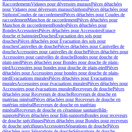
Raccordements
Vidages pour déversoirs muraux
Pièces détachées
pour Vidages pour déversoirs muraux
Siphons
Pièces détachées pour
Siphons
Coudes de raccordement
Pièces détachées pour Coudes de
raccordement
Manchon de raccordement
Pièces détachées pour
Manchon de raccordement
Bondes
Pièces détachées pour
Bondes
Accessoires
Pièces détachées pour Accessoires
Espace
douche et baignoire
Douches
Évacuation des sols pour
douches
Pièces détachées pour Évacuation des sols pour
douches
Canivelles de douche
Pièces détachées pour Canivelles de
douche
Accessoires pour canivelles de douche
Pièces détachées pour
Accessoires pour canivelles de douche
Bondes pour douche de
plain-pied
Pièces détachées pour Bondes pour douche de plain-
pied
Accessoires pour bondes pour douche de plain-pied
Pièces
détachées pour Accessoires pour bondes pour douche de plain-
pied
Evacuations murales
Pièces détachées pour Evacuations
murales
Accessoires pour évacuations murales
Pièces détachées pour
Accessoires pour évacuations murales
Receveurs de douche
Pièces
détachées pour Receveurs de douche
Receveurs de douche en
matériau minéral
Pièces détachées pour Receveurs de douche en
matériau minéral
Receveurs de douche en matériau
minéral
Receveurs de douche en céramique sanitaire
Bâti-
supports
Pièces détachées pour Bâti-supports
Bondes pour receveurs
de douche spécifiques
Pièces détachées pour Bondes pour receveurs
de douche spécifiques
Accessoires
Séparations de douche
Pièces
détachées pour Séparations de douche
Séparations de douche