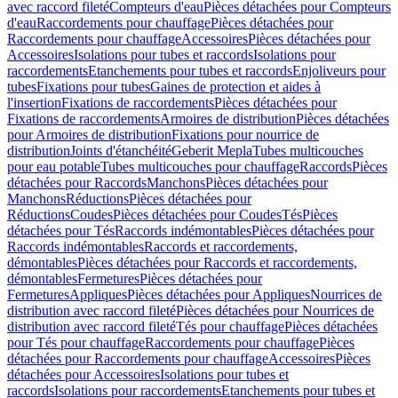
avec raccord fileté
Compteurs d'eau
Pièces détachées pour Compteurs
d'eau
Raccordements pour chauffage
Pièces détachées pour
Raccordements pour chauffage
Accessoires
Pièces détachées pour
Accessoires
Isolations pour tubes et raccords
Isolations pour
raccordements
Etanchements pour tubes et raccords
Enjoliveurs pour
tubes
Fixations pour tubes
Gaines de protection et aides à
l'insertion
Fixations de raccordements
Pièces détachées pour
Fixations de raccordements
Armoires de distribution
Pièces détachées
pour Armoires de distribution
Fixations pour nourrice de
distribution
Joints d'étanchéité
Geberit Mepla
Tubes multicouches
pour eau potable
Tubes multicouches pour chauffage
Raccords
Pièces
détachées pour Raccords
Manchons
Pièces détachées pour
Manchons
Réductions
Pièces détachées pour
Réductions
Coudes
Pièces détachées pour Coudes
Tés
Pièces
détachées pour Tés
Raccords indémontables
Pièces détachées pour
Raccords indémontables
Raccords et raccordements,
démontables
Pièces détachées pour Raccords et raccordements,
démontables
Fermetures
Pièces détachées pour
Fermetures
Appliques
Pièces détachées pour Appliques
Nourrices de
distribution avec raccord fileté
Pièces détachées pour Nourrices de
distribution avec raccord fileté
Tés pour chauffage
Pièces détachées
pour Tés pour chauffage
Raccordements pour chauffage
Pièces
détachées pour Raccordements pour chauffage
Accessoires
Pièces
détachées pour Accessoires
Isolations pour tubes et
raccords
Isolations pour raccordements
Etanchements pour tubes et