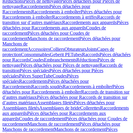
Réductions
Pièces de nettoyage
Pièces détachées pour Pièces de
nettoyage
Raccordements
Pièces détachées pour
Raccordements
Raccordements à emboîter
Pièces détachées pour
Raccordements à emboîter
Raccordements à griffes
Raccords de
transition sur d’autres matériaux
Raccordements aux appareils
Pièces
détachées pour Raccordements aux appareils
Coudes de
raccordement
Pièces détachées pour Coudes de
raccordement
Manchons de raccordement
Pièces détachées pour
Manchons de
raccordement
Accessoires
Colliers
Obturateurs
Joints
Capes de
protection
Consommables
Geberit PE
Tubes
Raccords
Pièces détachées
pour Raccords
Coudes
Embranchements
Réductions
Pièces de
nettoyage
Pièces détachées pour Pièces de nettoyage
Raccords de
transition
Pièces spéciales
Pièces détachées pour Pièces
spéciales
Pièces SuperTube
Coudes
Pièces
spéciales
Raccordements
Pièces détachées pour
Raccordements
Raccords soudés
Raccordements à emboîter
Pièces
détachées pour Raccordements à emboîter
Raccords de transition sur
d’autres matériaux
Pièces détachées pour Raccords de transition sur
d’autres matériaux
Assemblages filetés
Pièces détachées pour
Assemblages filetés
Assemblages de bride
Collerettes
Raccordements
aux appareils
Pièces détachées pour Raccordements aux
appareils
Coudes de raccordement
Pièces détachées pour Coudes de
raccordement
Manchons de raccordement
Pièces détachées pour
Manchons de raccordement
Manchons de raccordement
Pièces