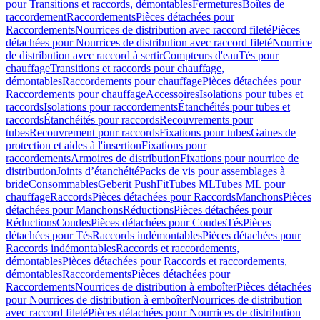
pour Transitions et raccords, démontables
Fermetures
Boîtes de
raccordement
Raccordements
Pièces détachées pour
Raccordements
Nourrices de distribution avec raccord fileté
Pièces
détachées pour Nourrices de distribution avec raccord fileté
Nourrice
de distribution avec raccord à sertir
Compteurs d'eau
Tés pour
chauffage
Transitions et raccords pour chauffage,
démontables
Raccordements pour chauffage
Pièces détachées pour
Raccordements pour chauffage
Accessoires
Isolations pour tubes et
raccords
Isolations pour raccordements
Étanchéités pour tubes et
raccords
Étanchéités pour raccords
Recouvrements pour
tubes
Recouvrement pour raccords
Fixations pour tubes
Gaines de
protection et aides à l'insertion
Fixations pour
raccordements
Armoires de distribution
Fixations pour nourrice de
distribution
Joints d’étanchéité
Packs de vis pour assemblages à
bride
Consommables
Geberit PushFit
Tubes ML
Tubes ML pour
chauffage
Raccords
Pièces détachées pour Raccords
Manchons
Pièces
détachées pour Manchons
Réductions
Pièces détachées pour
Réductions
Coudes
Pièces détachées pour Coudes
Tés
Pièces
détachées pour Tés
Raccords indémontables
Pièces détachées pour
Raccords indémontables
Raccords et raccordements,
démontables
Pièces détachées pour Raccords et raccordements,
démontables
Raccordements
Pièces détachées pour
Raccordements
Nourrices de distribution à emboîter
Pièces détachées
pour Nourrices de distribution à emboîter
Nourrices de distribution
avec raccord fileté
Pièces détachées pour Nourrices de distribution