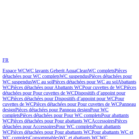
FR
Espace WC
WC lavants Geberit AquaClean
WC complets
Pièces
détachées pour WC complets
WC suspendus
Pièces détachées pour
WC suspendus
WC au sol
Pièces détachées pour WC au sol
Abattants
WC
Pièces détachées pour Abattants WC
Pour cuvettes de WC
Pièces
détachées pour Pour cuvettes de WC
Dispositifs d’appoint pour
WC
Pièces détachées pour Dispositifs d’appoint pour WC
Pour
cuvettes de WC
Pièces détachées pour Pour cuvettes de WC
Panneau
design
Pièces détachées pour Panneau design
Pour WC
complets
Pièces détachées pour Pour WC complets
Pour abattants
WC
Pièces détachées pour Pour abattants WC
Accessoires
Pièces
détachées pour Accessoires
Pour WC complets
Pour abattants
WC
Pièces détachées pour Pour abattants WC
Pour abattants WC et
WC complets
Consommables
WC et abattants WC
WC