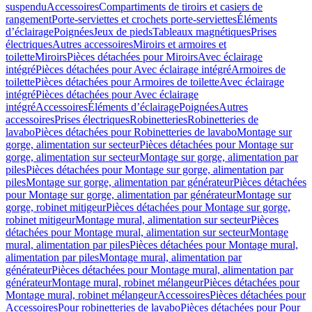
suspendu
Accessoires
Compartiments de tiroirs et casiers de
rangement
Porte-serviettes et crochets porte-serviettes
Éléments
d’éclairage
Poignées
Jeux de pieds
Tableaux magnétiques
Prises
électriques
Autres accessoires
Miroirs et armoires et
toilette
Miroirs
Pièces détachées pour Miroirs
Avec éclairage
intégré
Pièces détachées pour Avec éclairage intégré
Armoires de
toilette
Pièces détachées pour Armoires de toilette
Avec éclairage
intégré
Pièces détachées pour Avec éclairage
intégré
Accessoires
Éléments d’éclairage
Poignées
Autres
accessoires
Prises électriques
Robinetteries
Robinetteries de
lavabo
Pièces détachées pour Robinetteries de lavabo
Montage sur
gorge, alimentation sur secteur
Pièces détachées pour Montage sur
gorge, alimentation sur secteur
Montage sur gorge, alimentation par
piles
Pièces détachées pour Montage sur gorge, alimentation par
piles
Montage sur gorge, alimentation par générateur
Pièces détachées
pour Montage sur gorge, alimentation par générateur
Montage sur
gorge, robinet mitigeur
Pièces détachées pour Montage sur gorge,
robinet mitigeur
Montage mural, alimentation sur secteur
Pièces
détachées pour Montage mural, alimentation sur secteur
Montage
mural, alimentation par piles
Pièces détachées pour Montage mural,
alimentation par piles
Montage mural, alimentation par
générateur
Pièces détachées pour Montage mural, alimentation par
générateur
Montage mural, robinet mélangeur
Pièces détachées pour
Montage mural, robinet mélangeur
Accessoires
Pièces détachées pour
Accessoires
Pour robinetteries de lavabo
Pièces détachées pour Pour