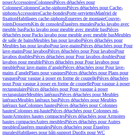
poser
Accessoires
Colonnes
Pièces détachées pour
Colonnes
Colonnes
Cache-siphons
Pièces détachées pour Cache-
siphons
Accessoires
Cache-bondes
Porte-serviettes
Matériel de
fixation
Habillages cache-siphons
Equerres de montage
Couvre-
joints
Dosserets
Kits de consoles
Étagères murales
Packs lavabo avec
meuble bas
Packs lavabo pour meuble avec meuble bas
Pièces
détachées pour Packs lavabo pour meuble avec meuble bas
Meubles
de salle de bains
Meubles bas pour lavabo
Pièces détachées pour
Meubles bas pour lavabo
Pour lave-mains
Pièces détachées pour Pour
lave-mains
Pour lavabos
Pièces détachées pour Pour lavabos
Pour
lavabos doubles
Pièces détachées pour Pour lavabos doubles
Pour
lavabos pour meuble
Pièces détachées pour Pour lavabos pour
meuble
Pour lave-mains d’angle
Pièces détachées pour Pour lave-
mains d’angle
Plans pour vasques
Pièces détachées pour Plans pour
vasques
Pour vasque à poser en forme de coupelle
Pièces détachées
pour Pour vasque à poser en forme de coupelle
Pour vasque à poser
rectangulaire
Pièces détachées pour Pour vasque à poser
rectangulaire
Meubles latéraux
Pièces détachées pour Meubles
latéraux
Meubles latéraux bas
Pièces détachées pour Meubles
latéraux bas
Colonnes hautes
Pièces détachées pour Colonnes
hautes
Colonnes mi-haute
Pièces détachées pour Colonnes mi-
haute
Armoires hautes compactes
Pièces détachées pour Armoires
hautes compactes
Autres meubles
Pièces détachées pour Autres
meubles
Étagères murales
Pièces détachées pour Étagères
murales
Habillages pour bâti-support Duofix pour WC