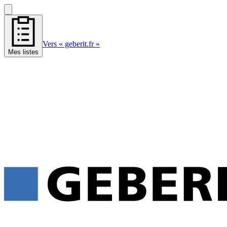
Vers « geberit.fr »
Mes listes