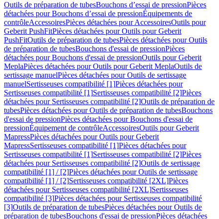
Outils de préparation de tubes
Bouchons d’essai de pression
Pièces
détachées pour Bouchons d’essai de pression
Équipements de
contrôle
Accessoires
Pièces détachées pour Accessoires
Outils pour
Geberit PushFit
Pièces détachées pour Outils pour Geberit
PushFit
Outils de préparation de tubes
Pièces détachées pour Outils
de préparation de tubes
Bouchons d'essai de pression
Pièces
détachées pour Bouchons d'essai de pression
Outils pour Geberit
Mepla
Pièces détachées pour Outils pour Geberit Mepla
Outils de
sertissage manuel
Pièces détachées pour Outils de sertissage
manuel
Sertisseuses compatibilité [1]
Pièces détachées pour
Sertisseuses compatibilité [1]
Sertisseuses compatibilité [2]
Pièces
détachées pour Sertisseuses compatibilité [2]
Outils de préparation de
tubes
Pièces détachées pour Outils de préparation de tubes
Bouchons
d'essai de pression
Pièces détachées pour Bouchons d'essai de
pression
Équipement de contrôle
Accessoires
Outils pour Geberit
Mapress
Pièces détachées pour Outils pour Geberit
Mapress
Sertisseuses compatibilité [1]
Pièces détachées pour
Sertisseuses compatibilité [1]
Sertisseuses compatibilité [2]
Pièces
détachées pour Sertisseuses compatibilité [2]
Outils de sertissage
compatibilité [1] / [2]
Pièces détachées pour Outils de sertissage
compatibilité [1] / [2]
Sertisseuses compatibilité [2XL]
Pièces
détachées pour Sertisseuses compatibilité [2XL]
Sertisseuses
compatibilité [3]
Pièces détachées pour Sertisseuses compatibilité
[3]
Outils de préparation de tubes
Pièces détachées pour Outils de
préparation de tubes
Bouchons d'essai de pression
Pièces détachées