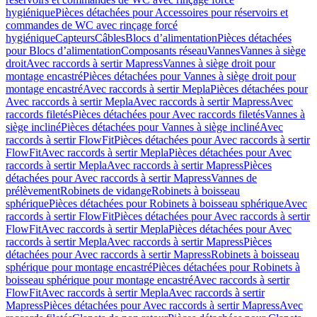
hygiénique
Pièces détachées pour Accessoires pour réservoirs et
commandes de WC avec rinçage forcé
hygiénique
Capteurs
Câbles
Blocs d’alimentation
Pièces détachées
pour Blocs d’alimentation
Composants réseau
Vannes
Vannes à siège
droit
Avec raccords à sertir Mapress
Vannes à siège droit pour
montage encastré
Pièces détachées pour Vannes à siège droit pour
montage encastré
Avec raccords à sertir Mepla
Pièces détachées pour
Avec raccords à sertir Mepla
Avec raccords à sertir Mapress
Avec
raccords filetés
Pièces détachées pour Avec raccords filetés
Vannes à
siège incliné
Pièces détachées pour Vannes à siège incliné
Avec
raccords à sertir FlowFit
Pièces détachées pour Avec raccords à sertir
FlowFit
Avec raccords à sertir Mepla
Pièces détachées pour Avec
raccords à sertir Mepla
Avec raccords à sertir Mapress
Pièces
détachées pour Avec raccords à sertir Mapress
Vannes de
prélèvement
Robinets de vidange
Robinets à boisseau
sphérique
Pièces détachées pour Robinets à boisseau sphérique
Avec
raccords à sertir FlowFit
Pièces détachées pour Avec raccords à sertir
FlowFit
Avec raccords à sertir Mepla
Pièces détachées pour Avec
raccords à sertir Mepla
Avec raccords à sertir Mapress
Pièces
détachées pour Avec raccords à sertir Mapress
Robinets à boisseau
sphérique pour montage encastré
Pièces détachées pour Robinets à
boisseau sphérique pour montage encastré
Avec raccords à sertir
FlowFit
Avec raccords à sertir Mepla
Avec raccords à sertir
Mapress
Pièces détachées pour Avec raccords à sertir Mapress
Avec