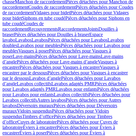
chasse
Manchon de raccordement
Pièces détachées pour Manchon de
raccordement
Coudes de raccordement
Pièces détachées pour Coudes
de raccordement
Vidages pour bidet
Pièces détachées pour Vidages
pour bidet
Siphons en tube coudé
Pièces détachées pour Siphons en
tube coudé
Coudes de
raccordement
Recouvrements
Raccordements
Joints
Douilles à
braser
Pièces détachées pour Douilles à braser
Espace
lavabo
Lavabos
Lavabos
Pièces détachées pour Lavabos
Lavabos
doubles
Lavabos pour meubles
Pièces détachées pour Lavabos pour
meubles
Vasques à poser
Pièces détachées pour Vasques à
poser
Lave-mains
Pièces détachées pour Lave-mains
Lave-mains
d’angle
Pièces détachées pour Lave-mains d’angle
Vasques à
encastrer
Pièces détachées pour Vasques à encastrer
Vasques à
encastrer par le dessous
Pièces détachées pour Vasques à encastrer
par le dessous
Lavabos d’angle
Pièces détachées pour Lavabos
d’angle
Lavabos collectifs
Lavabos adaptés PMR
Pièces détachées
pour Lavabos adaptés PMR
Lavabos pour enfants
Pièces détachées
pour Lavabos pour enfants
Lavabos collectifs
Pièces détachées pour
Lavabos collectifs
Autres lavabos
Pièces détachées pour Autres
lavabos
Déversoirs muraux
Pièces détachées pour Déversoirs
muraux
Vidoirs suspendus
Pièces détachées pour Vidoirs
suspendus
Timbres dʼoffice
Pièces détachées pour Timbres
dʼoffice
Cuves de laboratoire
Pièces détachées pour Cuves de
laboratoire
Éviers à encastrer
Pièces détachées pour Éviers à
encastrer
Éviers à poser
Pièces détachées pour Éviers à