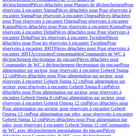
déclenchement
Pièces détachées pour Plaques de déclenchement
Pour
réservoirs à encastrer Sigma
Pièces détachées pour Pour réservoirs à
encastrer Sigma
Pour réservoirs à encastrer Omega
Pièces détachées
pour Pour réservoirs à encastrer Omega
Pour réservoirs à encastrer
Kappa
Pièces détachées pour Pour réservoirs à encastrer Kappa
Pour
réservoirs à encastrer Delta
Pièces détachées pour Pour réservoirs à
encastrer Delta
Pour les réservoirs à encastrer Twinline
Pièces
détachées pour Pour les réservoirs à encastrer Twinline
Pour
réservoirs à encastrer 300T
Pièces détachées pour Pour réservoirs à
encastrer 300T
Accessoires
Consommables
Commandes de WC à
déclenchement électronique du rinçage
Pièces détachées pour
Commandes de WC à déclenchement électronique du rinçage
Pour
alimentation sur secteur, pour réservoirs à encastrer Geberit Sigma
12 cm
Pièces détachées pour Pour alimentation sur secteur, pour
réservoirs à encastrer Geberit Sigma 12 cm
Pour alimentation sur
secteur, pour réservoirs à encastrer Geberit Sigma 8 cm
Pièces
détachées pour Pour alimentation sur secteur, pour réservoirs à
encastrer Geberit Sigma 8 cm
Pour alimentation sur secteur, pour
réservoirs à encastrer Geberit Omega 12 cm
Pièces détachées pour
Pour alimentation sur secteur, pour réservoirs à encastrer Geberit
Omega 12 cm
Pour alimentation par piles, pour réservoirs à encastrer
Geberit Sigma 12 cm
Pièces détachées pour Pour alimentation par
piles, pour réservoirs à encastrer Geberit Sigma 12 cm
Commandes
de WC avec déclenchement pneumatique du rinçage
Pièces
détachées pour Commandes de WC avec déclenchement