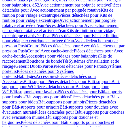
pour baignoires, d52
Avec actionnement par poignée rotative
Pièces
détachées pour Avec actionnement par poignée rotative
Kits de
finition pour vidage excentrique
Pièces détachées pour Kits de
finition pour vidage excentrique
Avec actionnement par poignée
rotative et arrivée d’eau
Pièces détachées pour Avec actionnement
par poignée rotative et arrivée d’eau
Kits de finition pour vidage
excentrique et arrivée d’eau
Pièces détachées pour Kits de finition
pour vidage excentrique et arrivée d’eau
Avec déclenchement par
pression PushControl
Pièces détachées pour Avec déclenchement par
pression PushControl
Avec cache-bonde
Pièces détachées pour Avec
cache-bonde
Accessoires pour vidages pour baignoires
Kits de
raccordement
Bouchons de bonde
Tés
Systèmes d’installation et de
rinçage
Geberit Duofix
Parois
Pièces détachées pour Parois
Systèmes
porteurs
Pièces détachées pour Systèmes
porteurs
Habillages
Accessoires
Pièces détachées pour
Accessoires
Bâti-supports
Pièces détachées pour Bâti-supports
Bâti-
supports pour WC
Pièces détachées pour Bâti-supports pour
WC
Bâti-supports pour lavabos
Pièces détachées pour Bâti-supports
pour lavabos
Bâti-supports pour bidets
Pièces détachées pour Bâti-
supports pour bidets
Bâti-supports pour urinoirs
Pièces détachées
pour Bâti-supports pour urinoirs
Bâti-supports pour douches avec
évacuation murale
Pièces détachées pour Bâti-supports pour douches
avec évacuation murale
Bâti-supports pour douches et
baignoires
Pièces détachées pour Bâti-supports pour douches et