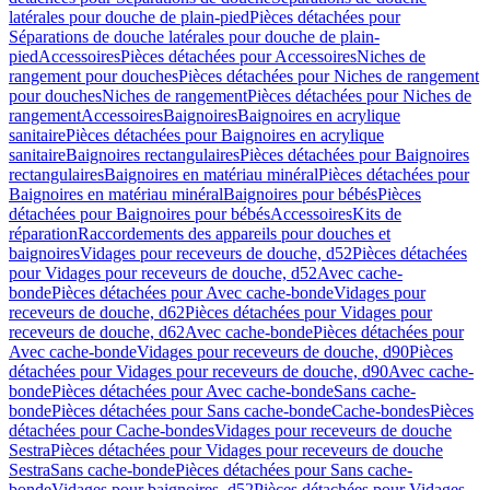
latérales pour douche de plain-pied
Pièces détachées pour
Séparations de douche latérales pour douche de plain-
pied
Accessoires
Pièces détachées pour Accessoires
Niches de
rangement pour douches
Pièces détachées pour Niches de rangement
pour douches
Niches de rangement
Pièces détachées pour Niches de
rangement
Accessoires
Baignoires
Baignoires en acrylique
sanitaire
Pièces détachées pour Baignoires en acrylique
sanitaire
Baignoires rectangulaires
Pièces détachées pour Baignoires
rectangulaires
Baignoires en matériau minéral
Pièces détachées pour
Baignoires en matériau minéral
Baignoires pour bébés
Pièces
détachées pour Baignoires pour bébés
Accessoires
Kits de
réparation
Raccordements des appareils pour douches et
baignoires
Vidages pour receveurs de douche, d52
Pièces détachées
pour Vidages pour receveurs de douche, d52
Avec cache-
bonde
Pièces détachées pour Avec cache-bonde
Vidages pour
receveurs de douche, d62
Pièces détachées pour Vidages pour
receveurs de douche, d62
Avec cache-bonde
Pièces détachées pour
Avec cache-bonde
Vidages pour receveurs de douche, d90
Pièces
détachées pour Vidages pour receveurs de douche, d90
Avec cache-
bonde
Pièces détachées pour Avec cache-bonde
Sans cache-
bonde
Pièces détachées pour Sans cache-bonde
Cache-bondes
Pièces
détachées pour Cache-bondes
Vidages pour receveurs de douche
Sestra
Pièces détachées pour Vidages pour receveurs de douche
Sestra
Sans cache-bonde
Pièces détachées pour Sans cache-
bonde
Vidages pour baignoires, d52
Pièces détachées pour Vidages