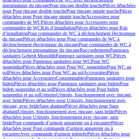
pneumatique du rinçage
Pour rinçage double touche
Pièces détachées
pour Pour rinçage double touche
Pour rinçage simple touche
Pièces
détachées pour Pour rinçage simple touche
Accessoires pour
commandes de WC
Pièces détachées pour Accessoires pour
commandes de WC
Kits d’installation
Pièces détachées pour Kits
d’installation
Pour commandes de WC à déclenchement électronique
du rinçage
Pièces détachées pour Pour commandes de WC à
déclenchement électronique du rinçage
Pour commandes de WC à
déclenchement pneumatique du rinçage
Raccordements
Panneaux
sanitaires Geberit Monolith
Panneaux sanitaires pour WC
Pièces
détachées pour Panneaux sanitaires pour WC
Pour WC
suspendus
Pièces détachées pour Pour WC suspendus
Pour WC au
sol
Pièces détachées pour Pour WC au sol
Accessoires
Pièces
détachées pour Accessoires
Consommables
Panneaux sanitaires pour
bidets
Pièces détachées pour Panneaux sanitaires pour bidets
Pour
bidets suspendus et au sol
Pièces détachées pour Pour bidets
suspendus et au sol
Urinoirs
Urinoirs, fonctionnement avec rinçage,
avec bride
Pièces détachées pour Urinoirs, fonctionnement avec
rinçage, avec bride
Sans abattant
Pièces détachées pour Sans
abattant
Urinoirs, fonctionnement avec rinçage, sans bride
Pièces
détachées pour Urinoirs, fonctionnement avec rinçage, sans
bride
Pour commande d’urinoir apparente ou à encastrer
Pièces
détachées pour Pour commande d’urinoir apparente ou à
encastrer
Avec commande d'urinoir intégrée
Pièces détachées pour