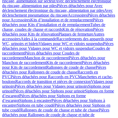
rinçage, alimentation sur secteur
Avec déclenchement électronique
du rinçage, alimentation par piles
Pièces détachées pour Avec
déclenchement électronique du rinçage, alimentation par piles
Avec
déclenchement pneumatique du rinçage
Accessoires
Pièces détachées
pour Accessoires
Kits d’installation et de remplacement
Pièces
détachées pour Kits d’installation et de remplacement
Tubes de
chasse, coudes de chasse et raccords
Kits de rénovation
Pièces
détachées pour Kits de rénovation
Plaques de fermeture
Autres
accessoires
Aides à la commande
Raccordements des appareils pour
WC, urinoirs et bidets
Vidages pour WC et vidoirs suspendus
Pièces
détachées pour Vidages pour WC et vidoirs suspendus
Coudes de
raccordement
Pièces détachées pour Coudes de
raccordement
Manchon de raccordement
Pièces détachées pour
Manchon de raccordement
Kits de raccordement
Pièces détachées
pour Kits de raccordement
Rallonges de coude de chasse
Pièces
détachées pour Rallonges de coude de chasse
Raccords en
PVC
Pièces détachées pour Raccords en PVC
Manchettes et cache-
boulons
Raccords de transition et pièces de connexion
Vidages pour
urinoirs
Pièces détachées pour Vidages pour urinoirs
Siphons pour
urinoir
Pièces détachées pour Siphons pour urinoir
Siphons en forme
d’escargot
Pièces détachées pour Siphons en forme
d’escargot
Siphons à encastrer
Pièces détachées pour Siphons à
encastrer
Siphons en tube coudé
Pièces détachées pour Siphons en
tube coudé
Rallonges de coude de chasse et tube de chasse
Pièces
détachées pour Rallonges de coude de chasse et tube de