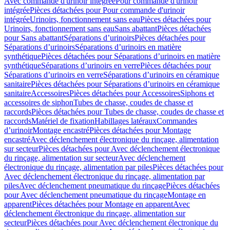
Avec commande d'urinoir intégrée
Pour commande d'urinoir
intégrée
Pièces détachées pour Pour commande d'urinoir
intégrée
Urinoirs, fonctionnement sans eau
Pièces détachées pour
Urinoirs, fonctionnement sans eau
Sans abattant
Pièces détachées
pour Sans abattant
Séparations d’urinoirs
Pièces détachées pour
Séparations d’urinoirs
Séparations d’urinoirs en matière
synthétique
Pièces détachées pour Séparations d’urinoirs en matière
synthétique
Séparations d’urinoirs en verre
Pièces détachées pour
Séparations d’urinoirs en verre
Séparations d’urinoirs en céramique
sanitaire
Pièces détachées pour Séparations d’urinoirs en céramique
sanitaire
Accessoires
Pièces détachées pour Accessoires
Siphons et
accessoires de siphon
Tubes de chasse, coudes de chasse et
raccords
Pièces détachées pour Tubes de chasse, coudes de chasse et
raccords
Matériel de fixation
Habillages latéraux
Commandes
dʼurinoir
Montage encastré
Pièces détachées pour Montage
encastré
Avec déclenchement électronique du rinçage, alimentation
sur secteur
Pièces détachées pour Avec déclenchement électronique
du rinçage, alimentation sur secteur
Avec déclenchement
électronique du rinçage, alimentation par piles
Pièces détachées pour
Avec déclenchement électronique du rinçage, alimentation par
piles
Avec déclenchement pneumatique du rinçage
Pièces détachées
pour Avec déclenchement pneumatique du rinçage
Montage en
apparent
Pièces détachées pour Montage en apparent
Avec
déclenchement électronique du rinçage, alimentation sur
secteur
Pièces détachées pour Avec déclenchement électronique du