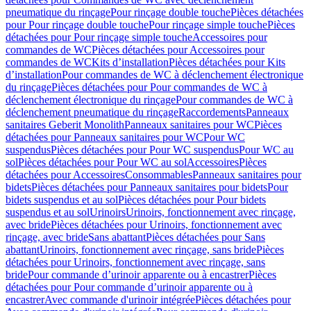
pneumatique du rinçage
Pour rinçage double touche
Pièces détachées
pour Pour rinçage double touche
Pour rinçage simple touche
Pièces
détachées pour Pour rinçage simple touche
Accessoires pour
commandes de WC
Pièces détachées pour Accessoires pour
commandes de WC
Kits d’installation
Pièces détachées pour Kits
d’installation
Pour commandes de WC à déclenchement électronique
du rinçage
Pièces détachées pour Pour commandes de WC à
déclenchement électronique du rinçage
Pour commandes de WC à
déclenchement pneumatique du rinçage
Raccordements
Panneaux
sanitaires Geberit Monolith
Panneaux sanitaires pour WC
Pièces
détachées pour Panneaux sanitaires pour WC
Pour WC
suspendus
Pièces détachées pour Pour WC suspendus
Pour WC au
sol
Pièces détachées pour Pour WC au sol
Accessoires
Pièces
détachées pour Accessoires
Consommables
Panneaux sanitaires pour
bidets
Pièces détachées pour Panneaux sanitaires pour bidets
Pour
bidets suspendus et au sol
Pièces détachées pour Pour bidets
suspendus et au sol
Urinoirs
Urinoirs, fonctionnement avec rinçage,
avec bride
Pièces détachées pour Urinoirs, fonctionnement avec
rinçage, avec bride
Sans abattant
Pièces détachées pour Sans
abattant
Urinoirs, fonctionnement avec rinçage, sans bride
Pièces
détachées pour Urinoirs, fonctionnement avec rinçage, sans
bride
Pour commande d’urinoir apparente ou à encastrer
Pièces
détachées pour Pour commande d’urinoir apparente ou à
encastrer
Avec commande d'urinoir intégrée
Pièces détachées pour