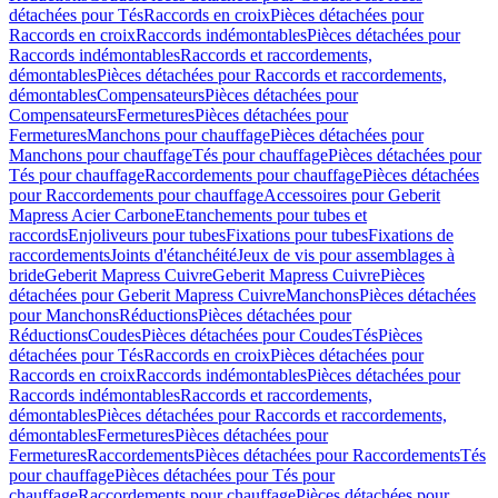
détachées pour Tés
Raccords en croix
Pièces détachées pour
Raccords en croix
Raccords indémontables
Pièces détachées pour
Raccords indémontables
Raccords et raccordements,
démontables
Pièces détachées pour Raccords et raccordements,
démontables
Compensateurs
Pièces détachées pour
Compensateurs
Fermetures
Pièces détachées pour
Fermetures
Manchons pour chauffage
Pièces détachées pour
Manchons pour chauffage
Tés pour chauffage
Pièces détachées pour
Tés pour chauffage
Raccordements pour chauffage
Pièces détachées
pour Raccordements pour chauffage
Accessoires pour Geberit
Mapress Acier Carbone
Etanchements pour tubes et
raccords
Enjoliveurs pour tubes
Fixations pour tubes
Fixations de
raccordements
Joints d'étanchéité
Jeux de vis pour assemblages à
bride
Geberit Mapress Cuivre
Geberit Mapress Cuivre
Pièces
détachées pour Geberit Mapress Cuivre
Manchons
Pièces détachées
pour Manchons
Réductions
Pièces détachées pour
Réductions
Coudes
Pièces détachées pour Coudes
Tés
Pièces
détachées pour Tés
Raccords en croix
Pièces détachées pour
Raccords en croix
Raccords indémontables
Pièces détachées pour
Raccords indémontables
Raccords et raccordements,
démontables
Pièces détachées pour Raccords et raccordements,
démontables
Fermetures
Pièces détachées pour
Fermetures
Raccordements
Pièces détachées pour Raccordements
Tés
pour chauffage
Pièces détachées pour Tés pour
chauffage
Raccordements pour chauffage
Pièces détachées pour