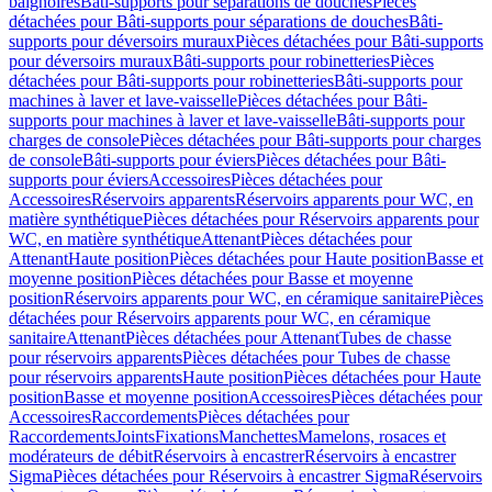
baignoires
Bâti-supports pour séparations de douches
Pièces
détachées pour Bâti-supports pour séparations de douches
Bâti-
supports pour déversoirs muraux
Pièces détachées pour Bâti-supports
pour déversoirs muraux
Bâti-supports pour robinetteries
Pièces
détachées pour Bâti-supports pour robinetteries
Bâti-supports pour
machines à laver et lave-vaisselle
Pièces détachées pour Bâti-
supports pour machines à laver et lave-vaisselle
Bâti-supports pour
charges de console
Pièces détachées pour Bâti-supports pour charges
de console
Bâti-supports pour éviers
Pièces détachées pour Bâti-
supports pour éviers
Accessoires
Pièces détachées pour
Accessoires
Réservoirs apparents
Réservoirs apparents pour WC, en
matière synthétique
Pièces détachées pour Réservoirs apparents pour
WC, en matière synthétique
Attenant
Pièces détachées pour
Attenant
Haute position
Pièces détachées pour Haute position
Basse et
moyenne position
Pièces détachées pour Basse et moyenne
position
Réservoirs apparents pour WC, en céramique sanitaire
Pièces
détachées pour Réservoirs apparents pour WC, en céramique
sanitaire
Attenant
Pièces détachées pour Attenant
Tubes de chasse
pour réservoirs apparents
Pièces détachées pour Tubes de chasse
pour réservoirs apparents
Haute position
Pièces détachées pour Haute
position
Basse et moyenne position
Accessoires
Pièces détachées pour
Accessoires
Raccordements
Pièces détachées pour
Raccordements
Joints
Fixations
Manchettes
Mamelons, rosaces et
modérateurs de débit
Réservoirs à encastrer
Réservoirs à encastrer
Sigma
Pièces détachées pour Réservoirs à encastrer Sigma
Réservoirs