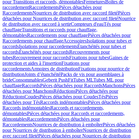
pour Transitions et raccords, démontables
Fermetures
Boîtes de
raccordement
Raccordements
Pièces détachées pour
Raccordements
Nourrices de distribution avec raccord fileté
Pièces
détachées pour Nourrices de distribution avec raccord fileté
Nourrice
de distribution avec raccord à sertir
Compteurs d'eau
Tés pour
chauffage
Transitions et raccords pour chauffage,
démontables
Raccordements pour chauffage
Pièces détachées pour
Raccordements pour chauffage
Accessoires
Isolations pour tubes et
raccords
Isolations pour raccordements
Étanchéités pour tubes et
raccords
Étanchéités pour raccords
Recouvrements pour
tubes
Recouvrement pour raccords
Fixations pour tubes
Gaines de
protection et aides à l'insertion
Fixations pour
raccordements
Armoires de distribution
Fixations pour nourrice de
distribution
Joints d’étanchéité
Packs de vis pour assemblages à
bride
Consommables
Geberit PushFit
Tubes ML
Tubes ML pour
chauffage
Raccords
Pièces détachées pour Raccords
Manchons
Pièces
détachées pour Manchons
Réductions
Pièces détachées pour
Réductions
Coudes
Pièces détachées pour Coudes
Tés
Pièces
détachées pour Tés
Raccords indémontables
Pièces détachées pour
Raccords indémontables
Raccords et raccordements,
démontables
Pièces détachées pour Raccords et raccordements,
démontables
Raccordements
Pièces détachées pour
Raccordements
Nourrices de distribution à emboîter
Pièces détachées
pour Nourrices de distribution à emboîter
Nourrices de distribution
avec raccord fileté
Pièces détachées pour Nourrices de distribution