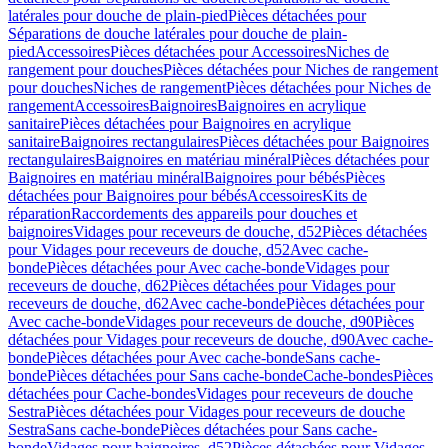
latérales pour douche de plain-pied
Pièces détachées pour
Séparations de douche latérales pour douche de plain-
pied
Accessoires
Pièces détachées pour Accessoires
Niches de
rangement pour douches
Pièces détachées pour Niches de rangement
pour douches
Niches de rangement
Pièces détachées pour Niches de
rangement
Accessoires
Baignoires
Baignoires en acrylique
sanitaire
Pièces détachées pour Baignoires en acrylique
sanitaire
Baignoires rectangulaires
Pièces détachées pour Baignoires
rectangulaires
Baignoires en matériau minéral
Pièces détachées pour
Baignoires en matériau minéral
Baignoires pour bébés
Pièces
détachées pour Baignoires pour bébés
Accessoires
Kits de
réparation
Raccordements des appareils pour douches et
baignoires
Vidages pour receveurs de douche, d52
Pièces détachées
pour Vidages pour receveurs de douche, d52
Avec cache-
bonde
Pièces détachées pour Avec cache-bonde
Vidages pour
receveurs de douche, d62
Pièces détachées pour Vidages pour
receveurs de douche, d62
Avec cache-bonde
Pièces détachées pour
Avec cache-bonde
Vidages pour receveurs de douche, d90
Pièces
détachées pour Vidages pour receveurs de douche, d90
Avec cache-
bonde
Pièces détachées pour Avec cache-bonde
Sans cache-
bonde
Pièces détachées pour Sans cache-bonde
Cache-bondes
Pièces
détachées pour Cache-bondes
Vidages pour receveurs de douche
Sestra
Pièces détachées pour Vidages pour receveurs de douche
Sestra
Sans cache-bonde
Pièces détachées pour Sans cache-
bonde
Vidages pour baignoires, d52
Pièces détachées pour Vidages