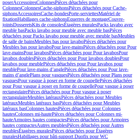
poser
Accessoires
Colonnes
Pièces détachées pour
Colonnes
Colonnes
Cache-siphons
Pièces détachées pour Cache-
siphons
Accessoires
Cache-bondes
Porte-serviettes
Matériel de
fixation
Habillages cache-siphons
Equerres de montage
Couvre-
joints
Dosserets
Kits de consoles
Étagères murales
Packs lavabo avec
meuble bas
Packs lavabo pour meuble avec meuble bas
Pièces
détachées pour Packs lavabo pour meuble avec meuble bas
Meubles
de salle de bains
Meubles bas pour lavabo
Pièces détachées pour
Meubles bas pour lavabo
Pour lave-mains
Pièces détachées pour Pour
lave-mains
Pour lavabos
Pièces détachées pour Pour lavabos
Pour
lavabos doubles
Pièces détachées pour Pour lavabos doubles
Pour
lavabos pour meuble
Pièces détachées pour Pour lavabos pour
meuble
Pour lave-mains d’angle
Pièces détachées pour Pour lave-
mains d’angle
Plans pour vasques
Pièces détachées pour Plans pour
vasques
Pour vasque à poser en forme de coupelle
Pièces détachées
pour Pour vasque à poser en forme de coupelle
Pour vasque à poser
rectangulaire
Pièces détachées pour Pour vasque à poser
rectangulaire
Meubles latéraux
Pièces détachées pour Meubles
latéraux
Meubles latéraux bas
Pièces détachées pour Meubles
latéraux bas
Colonnes hautes
Pièces détachées pour Colonnes
hautes
Colonnes mi-haute
Pièces détachées pour Colonnes mi-
haute
Armoires hautes compactes
Pièces détachées pour Armoires
hautes compactes
Autres meubles
Pièces détachées pour Autres
meubles
Étagères murales
Pièces détachées pour Étagères
murales
Habillages pour bâti-support Duofix pour WC