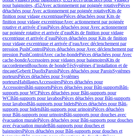
pour baignoires, d52
Avec actionnement par poignée rotative
Pièces
détachées pour Avec actionnement par poignée rotative
Kits de
finition pour vidage excentrique
Pièces détachées pour Kits de
finition pour vidage excentrique
Avec actionnement par poignée
rotative et arrivée d’eau
Pièces détachées pour Avec actionnement
par poignée rotative et arrivée d’eau
Kits de finition pour vidage
excentrique et arrivée d’eau
Pièces détachées pour Kits de finition
pour vidage excentrique et arrivée d’eau
Avec déclenchement par
pression PushControl
Pièces détachées pour Avec déclenchement par
pression PushControl
Avec cache-bonde
Pièces détachées pour Avec
cache-bonde
Accessoires pour vidages pour baignoires
Kits de
raccordement
Bouchons de bonde
Tés
Systèmes d’installation et de
rinçage
Geberit Duofix
Parois
Pièces détachées pour Parois
Systèmes
porteurs
Pièces détachées pour Systèmes
porteurs
Habillages
Accessoires
Pièces détachées pour
Accessoires
Bâti-supports
Pièces détachées pour Bâti-supports
Bâti-
supports pour WC
Pièces détachées pour Bâti-supports pour
WC
Bâti-supports pour lavabos
Pièces détachées pour Bâti-supports
pour lavabos
Bâti-supports pour bidets
Pièces détachées pour Bâti-
supports pour bidets
Bâti-supports pour urinoirs
Pièces détachées
pour Bâti-supports pour urinoirs
Bâti-supports pour douches avec
évacuation murale
Pièces détachées pour Bâti-supports pour douches
avec évacuation murale
Bâti-supports pour douches et
baignoires
Pièces détachées pour Bâti-supports pour douches et