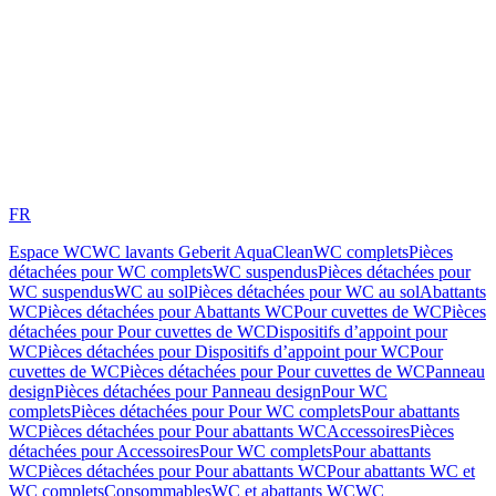
FR
Espace WC
WC lavants Geberit AquaClean
WC complets
Pièces
détachées pour WC complets
WC suspendus
Pièces détachées pour
WC suspendus
WC au sol
Pièces détachées pour WC au sol
Abattants
WC
Pièces détachées pour Abattants WC
Pour cuvettes de WC
Pièces
détachées pour Pour cuvettes de WC
Dispositifs d’appoint pour
WC
Pièces détachées pour Dispositifs d’appoint pour WC
Pour
cuvettes de WC
Pièces détachées pour Pour cuvettes de WC
Panneau
design
Pièces détachées pour Panneau design
Pour WC
complets
Pièces détachées pour Pour WC complets
Pour abattants
WC
Pièces détachées pour Pour abattants WC
Accessoires
Pièces
détachées pour Accessoires
Pour WC complets
Pour abattants
WC
Pièces détachées pour Pour abattants WC
Pour abattants WC et
WC complets
Consommables
WC et abattants WC
WC