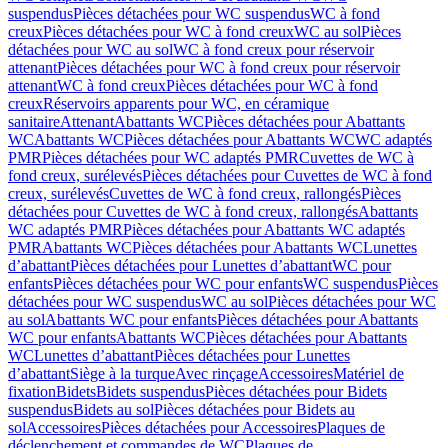
suspendus
Pièces détachées pour WC suspendus
WC à fond
creux
Pièces détachées pour WC à fond creux
WC au sol
Pièces
détachées pour WC au sol
WC à fond creux pour réservoir
attenant
Pièces détachées pour WC à fond creux pour réservoir
attenant
WC à fond creux
Pièces détachées pour WC à fond
creux
Réservoirs apparents pour WC, en céramique
sanitaire
Attenant
Abattants WC
Pièces détachées pour Abattants
WC
Abattants WC
Pièces détachées pour Abattants WC
WC adaptés
PMR
Pièces détachées pour WC adaptés PMR
Cuvettes de WC à
fond creux, surélevés
Pièces détachées pour Cuvettes de WC à fond
creux, surélevés
Cuvettes de WC à fond creux, rallongés
Pièces
détachées pour Cuvettes de WC à fond creux, rallongés
Abattants
WC adaptés PMR
Pièces détachées pour Abattants WC adaptés
PMR
Abattants WC
Pièces détachées pour Abattants WC
Lunettes
d’abattant
Pièces détachées pour Lunettes d’abattant
WC pour
enfants
Pièces détachées pour WC pour enfants
WC suspendus
Pièces
détachées pour WC suspendus
WC au sol
Pièces détachées pour WC
au sol
Abattants WC pour enfants
Pièces détachées pour Abattants
WC pour enfants
Abattants WC
Pièces détachées pour Abattants
WC
Lunettes d’abattant
Pièces détachées pour Lunettes
d’abattant
Siège à la turque
Avec rinçage
Accessoires
Matériel de
fixation
Bidets
Bidets suspendus
Pièces détachées pour Bidets
suspendus
Bidets au sol
Pièces détachées pour Bidets au
sol
Accessoires
Pièces détachées pour Accessoires
Plaques de
déclenchement et commandes de WC
Plaques de