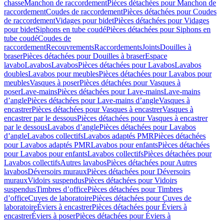
chasse
Manchon de raccordement
Pièces détachées pour Manchon de
raccordement
Coudes de raccordement
Pièces détachées pour Coudes
de raccordement
Vidages pour bidet
Pièces détachées pour Vidages
pour bidet
Siphons en tube coudé
Pièces détachées pour Siphons en
tube coudé
Coudes de
raccordement
Recouvrements
Raccordements
Joints
Douilles à
braser
Pièces détachées pour Douilles à braser
Espace
lavabo
Lavabos
Lavabos
Pièces détachées pour Lavabos
Lavabos
doubles
Lavabos pour meubles
Pièces détachées pour Lavabos pour
meubles
Vasques à poser
Pièces détachées pour Vasques à
poser
Lave-mains
Pièces détachées pour Lave-mains
Lave-mains
d’angle
Pièces détachées pour Lave-mains d’angle
Vasques à
encastrer
Pièces détachées pour Vasques à encastrer
Vasques à
encastrer par le dessous
Pièces détachées pour Vasques à encastrer
par le dessous
Lavabos d’angle
Pièces détachées pour Lavabos
d’angle
Lavabos collectifs
Lavabos adaptés PMR
Pièces détachées
pour Lavabos adaptés PMR
Lavabos pour enfants
Pièces détachées
pour Lavabos pour enfants
Lavabos collectifs
Pièces détachées pour
Lavabos collectifs
Autres lavabos
Pièces détachées pour Autres
lavabos
Déversoirs muraux
Pièces détachées pour Déversoirs
muraux
Vidoirs suspendus
Pièces détachées pour Vidoirs
suspendus
Timbres dʼoffice
Pièces détachées pour Timbres
dʼoffice
Cuves de laboratoire
Pièces détachées pour Cuves de
laboratoire
Éviers à encastrer
Pièces détachées pour Éviers à
encastrer
Éviers à poser
Pièces détachées pour Éviers à