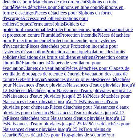
détachées pour Manchons de raccordement
Siphons en tube
coudé
Pièces détachées pour Siphons en tube coudé
Siphons en
forme d'escargot
Pièces détachées pour Siphons en forme
d'escargot
Accessoires
Colliers
Fixations pour
colliers
Coques
Fermetures
Joints
Boîtiers de
protection
Consommables
Protection incendie, protection acoustique
et protection contre l'humidité
Protection incendie
Pièces détachées
pour Protection incendie
Protection incendie pour systèmes
d'évacuation
Pièces détachées pour Protection incendie pour
systèmes d'évacuation
Protection acoustique
Isolations des bruits
solidiens
Isolations des bruits solidiens et aériens
Protection contre
l'humidité
Etanchements
Clapets de ventilation pour
évacuation
Clapets de ventilation
Pièces détachées pour Clapets de
ventilation
Soupapes de retenue d'énergie
Évacuation des eaux de
toiture Geberit Pluvia
Naissances d'eaux pluviales
Pièces détachées
pour Naissances d'eaux pluviales
Naissances d'eaux pluviales jusqu'à
12 l/s
Pièces détachées pour Naissances d'eaux pluviales jusqu'à 12
l/s
Naissances d'eaux pluviales jusqu'à 25 l/s
Pièces détachées pour
Naissances d'eaux pluviales jusqu'à 25 l/s
Naissances d'eaux
pluviales pour chéneaux
Pièces détachées pour Naissances d'eaux
pluviales pour chéneaux
Naissances d'eaux pluviales jusqu'à 12
l/s
Pièces détachées pour Naissances d'eaux pluviales jusqu'à 12
l/s
Naissances d'eaux pluviales jusqu'à 25 l/s
Pièces détachées pour
Naissances d'eaux pluviales jusqu'à 25 l/s
Trop-pleins de
sécurité
Pièces détachées pour Trop-pleins de sécurité
Pour