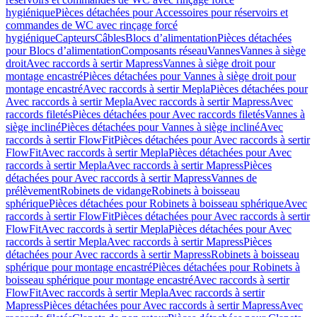
hygiénique
Pièces détachées pour Accessoires pour réservoirs et
commandes de WC avec rinçage forcé
hygiénique
Capteurs
Câbles
Blocs d’alimentation
Pièces détachées
pour Blocs d’alimentation
Composants réseau
Vannes
Vannes à siège
droit
Avec raccords à sertir Mapress
Vannes à siège droit pour
montage encastré
Pièces détachées pour Vannes à siège droit pour
montage encastré
Avec raccords à sertir Mepla
Pièces détachées pour
Avec raccords à sertir Mepla
Avec raccords à sertir Mapress
Avec
raccords filetés
Pièces détachées pour Avec raccords filetés
Vannes à
siège incliné
Pièces détachées pour Vannes à siège incliné
Avec
raccords à sertir FlowFit
Pièces détachées pour Avec raccords à sertir
FlowFit
Avec raccords à sertir Mepla
Pièces détachées pour Avec
raccords à sertir Mepla
Avec raccords à sertir Mapress
Pièces
détachées pour Avec raccords à sertir Mapress
Vannes de
prélèvement
Robinets de vidange
Robinets à boisseau
sphérique
Pièces détachées pour Robinets à boisseau sphérique
Avec
raccords à sertir FlowFit
Pièces détachées pour Avec raccords à sertir
FlowFit
Avec raccords à sertir Mepla
Pièces détachées pour Avec
raccords à sertir Mepla
Avec raccords à sertir Mapress
Pièces
détachées pour Avec raccords à sertir Mapress
Robinets à boisseau
sphérique pour montage encastré
Pièces détachées pour Robinets à
boisseau sphérique pour montage encastré
Avec raccords à sertir
FlowFit
Avec raccords à sertir Mepla
Avec raccords à sertir
Mapress
Pièces détachées pour Avec raccords à sertir Mapress
Avec