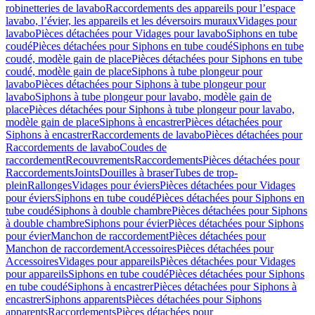
robinetteries de lavabo
Raccordements des appareils pour l’espace
lavabo, l’évier, les appareils et les déversoirs muraux
Vidages pour
lavabo
Pièces détachées pour Vidages pour lavabo
Siphons en tube
coudé
Pièces détachées pour Siphons en tube coudé
Siphons en tube
coudé, modèle gain de place
Pièces détachées pour Siphons en tube
coudé, modèle gain de place
Siphons à tube plongeur pour
lavabo
Pièces détachées pour Siphons à tube plongeur pour
lavabo
Siphons à tube plongeur pour lavabo, modèle gain de
place
Pièces détachées pour Siphons à tube plongeur pour lavabo,
modèle gain de place
Siphons à encastrer
Pièces détachées pour
Siphons à encastrer
Raccordements de lavabo
Pièces détachées pour
Raccordements de lavabo
Coudes de
raccordement
Recouvrements
Raccordements
Pièces détachées pour
Raccordements
Joints
Douilles à braser
Tubes de trop-
plein
Rallonges
Vidages pour éviers
Pièces détachées pour Vidages
pour éviers
Siphons en tube coudé
Pièces détachées pour Siphons en
tube coudé
Siphons à double chambre
Pièces détachées pour Siphons
à double chambre
Siphons pour évier
Pièces détachées pour Siphons
pour évier
Manchon de raccordement
Pièces détachées pour
Manchon de raccordement
Accessoires
Pièces détachées pour
Accessoires
Vidages pour appareils
Pièces détachées pour Vidages
pour appareils
Siphons en tube coudé
Pièces détachées pour Siphons
en tube coudé
Siphons à encastrer
Pièces détachées pour Siphons à
encastrer
Siphons apparents
Pièces détachées pour Siphons
apparents
Raccordements
Pièces détachées pour