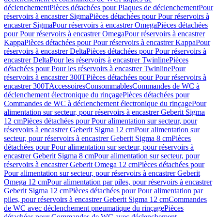
déclenchement
Pièces détachées pour Plaques de déclenchement
Pour
réservoirs à encastrer Sigma
Pièces détachées pour Pour réservoirs à
encastrer Sigma
Pour réservoirs à encastrer Omega
Pièces détachées
pour Pour réservoirs à encastrer Omega
Pour réservoirs à encastrer
Kappa
Pièces détachées pour Pour réservoirs à encastrer Kappa
Pour
réservoirs à encastrer Delta
Pièces détachées pour Pour réservoirs à
encastrer Delta
Pour les réservoirs à encastrer Twinline
Pièces
détachées pour Pour les réservoirs à encastrer Twinline
Pour
réservoirs à encastrer 300T
Pièces détachées pour Pour réservoirs à
encastrer 300T
Accessoires
Consommables
Commandes de WC à
déclenchement électronique du rinçage
Pièces détachées pour
Commandes de WC à déclenchement électronique du rinçage
Pour
alimentation sur secteur, pour réservoirs à encastrer Geberit Sigma
12 cm
Pièces détachées pour Pour alimentation sur secteur, pour
réservoirs à encastrer Geberit Sigma 12 cm
Pour alimentation sur
secteur, pour réservoirs à encastrer Geberit Sigma 8 cm
Pièces
détachées pour Pour alimentation sur secteur, pour réservoirs à
encastrer Geberit Sigma 8 cm
Pour alimentation sur secteur, pour
réservoirs à encastrer Geberit Omega 12 cm
Pièces détachées pour
Pour alimentation sur secteur, pour réservoirs à encastrer Geberit
Omega 12 cm
Pour alimentation par piles, pour réservoirs à encastrer
Geberit Sigma 12 cm
Pièces détachées pour Pour alimentation par
piles, pour réservoirs à encastrer Geberit Sigma 12 cm
Commandes
de WC avec déclenchement pneumatique du rinçage
Pièces
détachées pour Commandes de WC avec déclenchement