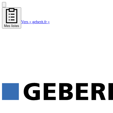
Vers « geberit.fr »
Mes listes