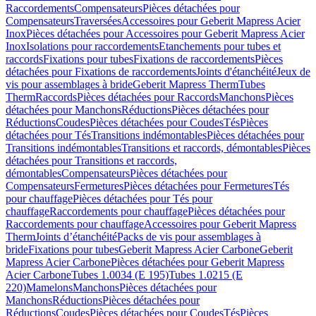
Raccordements
Compensateurs
Pièces détachées pour
Compensateurs
Traversées
Accessoires pour Geberit Mapress Acier
Inox
Pièces détachées pour Accessoires pour Geberit Mapress Acier
Inox
Isolations pour raccordements
Etanchements pour tubes et
raccords
Fixations pour tubes
Fixations de raccordements
Pièces
détachées pour Fixations de raccordements
Joints d'étanchéité
Jeux de
vis pour assemblages à bride
Geberit Mapress Therm
Tubes
Therm
Raccords
Pièces détachées pour Raccords
Manchons
Pièces
détachées pour Manchons
Réductions
Pièces détachées pour
Réductions
Coudes
Pièces détachées pour Coudes
Tés
Pièces
détachées pour Tés
Transitions indémontables
Pièces détachées pour
Transitions indémontables
Transitions et raccords, démontables
Pièces
détachées pour Transitions et raccords,
démontables
Compensateurs
Pièces détachées pour
Compensateurs
Fermetures
Pièces détachées pour Fermetures
Tés
pour chauffage
Pièces détachées pour Tés pour
chauffage
Raccordements pour chauffage
Pièces détachées pour
Raccordements pour chauffage
Accessoires pour Geberit Mapress
Therm
Joints d’étanchéité
Packs de vis pour assemblages à
bride
Fixations pour tubes
Geberit Mapress Acier Carbone
Geberit
Mapress Acier Carbone
Pièces détachées pour Geberit Mapress
Acier Carbone
Tubes 1.0034 (E 195)
Tubes 1.0215 (E
220)
Mamelons
Manchons
Pièces détachées pour
Manchons
Réductions
Pièces détachées pour
Réductions
Coudes
Pièces détachées pour Coudes
Tés
Pièces