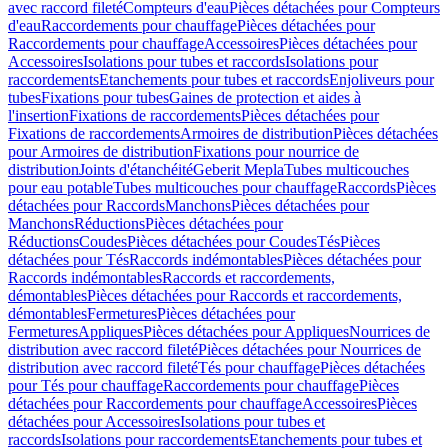
avec raccord fileté
Compteurs d'eau
Pièces détachées pour Compteurs
d'eau
Raccordements pour chauffage
Pièces détachées pour
Raccordements pour chauffage
Accessoires
Pièces détachées pour
Accessoires
Isolations pour tubes et raccords
Isolations pour
raccordements
Etanchements pour tubes et raccords
Enjoliveurs pour
tubes
Fixations pour tubes
Gaines de protection et aides à
l'insertion
Fixations de raccordements
Pièces détachées pour
Fixations de raccordements
Armoires de distribution
Pièces détachées
pour Armoires de distribution
Fixations pour nourrice de
distribution
Joints d'étanchéité
Geberit Mepla
Tubes multicouches
pour eau potable
Tubes multicouches pour chauffage
Raccords
Pièces
détachées pour Raccords
Manchons
Pièces détachées pour
Manchons
Réductions
Pièces détachées pour
Réductions
Coudes
Pièces détachées pour Coudes
Tés
Pièces
détachées pour Tés
Raccords indémontables
Pièces détachées pour
Raccords indémontables
Raccords et raccordements,
démontables
Pièces détachées pour Raccords et raccordements,
démontables
Fermetures
Pièces détachées pour
Fermetures
Appliques
Pièces détachées pour Appliques
Nourrices de
distribution avec raccord fileté
Pièces détachées pour Nourrices de
distribution avec raccord fileté
Tés pour chauffage
Pièces détachées
pour Tés pour chauffage
Raccordements pour chauffage
Pièces
détachées pour Raccordements pour chauffage
Accessoires
Pièces
détachées pour Accessoires
Isolations pour tubes et
raccords
Isolations pour raccordements
Etanchements pour tubes et