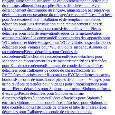
rinçage, alimentation sur secteur
Avec déclenchement électronique
du rinçage, alimentation par piles
Pièces détachées pour Avec
déclenchement électronique du rinçage, alimentation par piles
Avec
déclenchement pneumatique du rinçage
Accessoires
Pièces détachées
pour Accessoires
Kits d’installation et de remplacement
Pièces
détachées pour Kits d’installation et de remplacement
Tubes de
chasse, coudes de chasse et raccords
Kits de rénovation
Pièces
détachées pour Kits de rénovation
Plaques de fermeture
Autres
accessoires
Aides à la commande
Raccordements des appareils pour
WC, urinoirs et bidets
Vidages pour WC et vidoirs suspendus
Pièces
détachées pour Vidages pour WC et vidoirs suspendus
Coudes de
raccordement
Pièces détachées pour Coudes de
raccordement
Manchon de raccordement
Pièces détachées pour
Manchon de raccordement
Kits de raccordement
Pièces détachées
pour Kits de raccordement
Rallonges de coude de chasse
Pièces
détachées pour Rallonges de coude de chasse
Raccords en
PVC
Pièces détachées pour Raccords en PVC
Manchettes et cache-
boulons
Raccords de transition et pièces de connexion
Vidages pour
urinoirs
Pièces détachées pour Vidages pour urinoirs
Siphons pour
urinoir
Pièces détachées pour Siphons pour urinoir
Siphons en forme
d’escargot
Pièces détachées pour Siphons en forme
d’escargot
Siphons à encastrer
Pièces détachées pour Siphons à
encastrer
Siphons en tube coudé
Pièces détachées pour Siphons en
tube coudé
Rallonges de coude de chasse et tube de chasse
Pièces
détachées pour Rallonges de coude de chasse et tube de