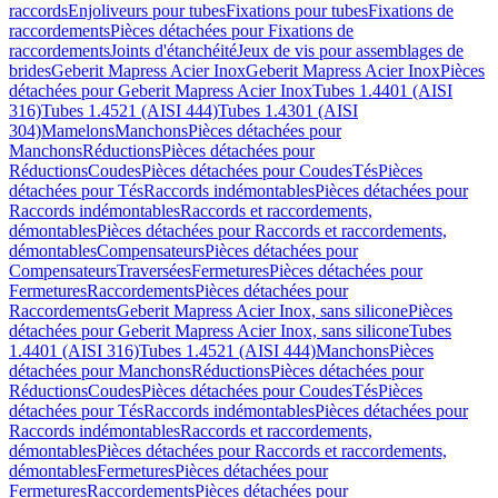
raccords
Enjoliveurs pour tubes
Fixations pour tubes
Fixations de
raccordements
Pièces détachées pour Fixations de
raccordements
Joints d'étanchéité
Jeux de vis pour assemblages de
brides
Geberit Mapress Acier Inox
Geberit Mapress Acier Inox
Pièces
détachées pour Geberit Mapress Acier Inox
Tubes 1.4401 (AISI
316)
Tubes 1.4521 (AISI 444)
Tubes 1.4301 (AISI
304)
Mamelons
Manchons
Pièces détachées pour
Manchons
Réductions
Pièces détachées pour
Réductions
Coudes
Pièces détachées pour Coudes
Tés
Pièces
détachées pour Tés
Raccords indémontables
Pièces détachées pour
Raccords indémontables
Raccords et raccordements,
démontables
Pièces détachées pour Raccords et raccordements,
démontables
Compensateurs
Pièces détachées pour
Compensateurs
Traversées
Fermetures
Pièces détachées pour
Fermetures
Raccordements
Pièces détachées pour
Raccordements
Geberit Mapress Acier Inox, sans silicone
Pièces
détachées pour Geberit Mapress Acier Inox, sans silicone
Tubes
1.4401 (AISI 316)
Tubes 1.4521 (AISI 444)
Manchons
Pièces
détachées pour Manchons
Réductions
Pièces détachées pour
Réductions
Coudes
Pièces détachées pour Coudes
Tés
Pièces
détachées pour Tés
Raccords indémontables
Pièces détachées pour
Raccords indémontables
Raccords et raccordements,
démontables
Pièces détachées pour Raccords et raccordements,
démontables
Fermetures
Pièces détachées pour
Fermetures
Raccordements
Pièces détachées pour