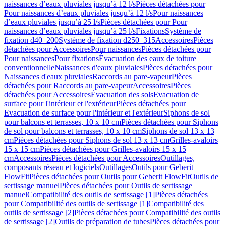
naissances d’eaux pluviales jusqu’à 12 l/s
Pièces détachées pour
Pour naissances d’eaux pluviales jusqu’à 12 l/s
Pour naissances
d’eaux pluviales jusqu’à 25 l/s
Pièces détachées pour Pour
naissances d’eaux pluviales jusqu’à 25 l/s
Fixations
Système de
fixation d40–200
Système de fixation d250–315
Accessoires
Pièces
détachées pour Accessoires
Pour naissances
Pièces détachées pour
Pour naissances
Pour fixations
Évacuation des eaux de toiture
conventionnelle
Naissances d'eaux pluviales
Pièces détachées pour
Naissances d'eaux pluviales
Raccords au pare-vapeur
Pièces
détachées pour Raccords au pare-vapeur
Accessoires
Pièces
détachées pour Accessoires
Évacuation des sols
Evacuation de
surface pour l'intérieur et l'extérieur
Pièces détachées pour
Evacuation de surface pour l'intérieur et l'extérieur
Siphons de sol
pour balcons et terrasses, 10 x 10 cm
Pièces détachées pour Siphons
de sol pour balcons et terrasses, 10 x 10 cm
Siphons de sol 13 x 13
cm
Pièces détachées pour Siphons de sol 13 x 13 cm
Grilles-avaloirs
15 x 15 cm
Pièces détachées pour Grilles-avaloirs 15 x 15
cm
Accessoires
Pièces détachées pour Accessoires
Outillages,
composants réseau et logiciels
Outillages
Outils pour Geberit
FlowFit
Pièces détachées pour Outils pour Geberit FlowFit
Outils de
sertissage manuel
Pièces détachées pour Outils de sertissage
manuel
Compatibilité des outils de sertissage [1]
Pièces détachées
pour Compatibilité des outils de sertissage [1]
Compatibilité des
outils de sertissage [2]
Pièces détachées pour Compatibilité des outils
de sertissage [2]
Outils de préparation de tubes
Pièces détachées pour