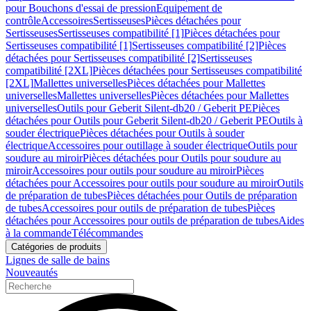
pour Bouchons d'essai de pression
Equipement de
contrôle
Accessoires
Sertisseuses
Pièces détachées pour
Sertisseuses
Sertisseuses compatibilité [1]
Pièces détachées pour
Sertisseuses compatibilité [1]
Sertisseuses compatibilité [2]
Pièces
détachées pour Sertisseuses compatibilité [2]
Sertisseuses
compatibilité [2XL]
Pièces détachées pour Sertisseuses compatibilité
[2XL]
Mallettes universelles
Pièces détachées pour Mallettes
universelles
Mallettes universelles
Pièces détachées pour Mallettes
universelles
Outils pour Geberit Silent-db20 / Geberit PE
Pièces
détachées pour Outils pour Geberit Silent-db20 / Geberit PE
Outils à
souder électrique
Pièces détachées pour Outils à souder
électrique
Accessoires pour outillage à souder électrique
Outils pour
soudure au miroir
Pièces détachées pour Outils pour soudure au
miroir
Accessoires pour outils pour soudure au miroir
Pièces
détachées pour Accessoires pour outils pour soudure au miroir
Outils
de préparation de tubes
Pièces détachées pour Outils de préparation
de tubes
Accessoires pour outils de préparation de tubes
Pièces
détachées pour Accessoires pour outils de préparation de tubes
Aides
à la commande
Télécommandes
Catégories de produits
Lignes de salle de bains
Nouveautés