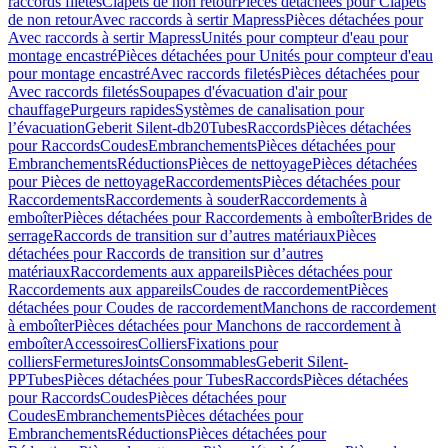
raccords filetés
Clapets de non retour
Pièces détachées pour Clapets
de non retour
Avec raccords à sertir Mapress
Pièces détachées pour
Avec raccords à sertir Mapress
Unités pour compteur d'eau pour
montage encastré
Pièces détachées pour Unités pour compteur d'eau
pour montage encastré
Avec raccords filetés
Pièces détachées pour
Avec raccords filetés
Soupapes d'évacuation d'air pour
chauffage
Purgeurs rapides
Systèmes de canalisation pour
l’évacuation
Geberit Silent-db20
Tubes
Raccords
Pièces détachées
pour Raccords
Coudes
Embranchements
Pièces détachées pour
Embranchements
Réductions
Pièces de nettoyage
Pièces détachées
pour Pièces de nettoyage
Raccordements
Pièces détachées pour
Raccordements
Raccordements à souder
Raccordements à
emboîter
Pièces détachées pour Raccordements à emboîter
Brides de
serrage
Raccords de transition sur d’autres matériaux
Pièces
détachées pour Raccords de transition sur d’autres
matériaux
Raccordements aux appareils
Pièces détachées pour
Raccordements aux appareils
Coudes de raccordement
Pièces
détachées pour Coudes de raccordement
Manchons de raccordement
à emboîter
Pièces détachées pour Manchons de raccordement à
emboîter
Accessoires
Colliers
Fixations pour
colliers
Fermetures
Joints
Consommables
Geberit Silent-
PP
Tubes
Pièces détachées pour Tubes
Raccords
Pièces détachées
pour Raccords
Coudes
Pièces détachées pour
Coudes
Embranchements
Pièces détachées pour
Embranchements
Réductions
Pièces détachées pour