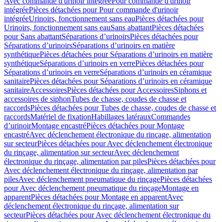
Avec commande d'urinoir intégrée
Pour commande d'urinoir
intégrée
Pièces détachées pour Pour commande d'urinoir
intégrée
Urinoirs, fonctionnement sans eau
Pièces détachées pour
Urinoirs, fonctionnement sans eau
Sans abattant
Pièces détachées
pour Sans abattant
Séparations d’urinoirs
Pièces détachées pour
Séparations d’urinoirs
Séparations d’urinoirs en matière
synthétique
Pièces détachées pour Séparations d’urinoirs en matière
synthétique
Séparations d’urinoirs en verre
Pièces détachées pour
Séparations d’urinoirs en verre
Séparations d’urinoirs en céramique
sanitaire
Pièces détachées pour Séparations d’urinoirs en céramique
sanitaire
Accessoires
Pièces détachées pour Accessoires
Siphons et
accessoires de siphon
Tubes de chasse, coudes de chasse et
raccords
Pièces détachées pour Tubes de chasse, coudes de chasse et
raccords
Matériel de fixation
Habillages latéraux
Commandes
dʼurinoir
Montage encastré
Pièces détachées pour Montage
encastré
Avec déclenchement électronique du rinçage, alimentation
sur secteur
Pièces détachées pour Avec déclenchement électronique
du rinçage, alimentation sur secteur
Avec déclenchement
électronique du rinçage, alimentation par piles
Pièces détachées pour
Avec déclenchement électronique du rinçage, alimentation par
piles
Avec déclenchement pneumatique du rinçage
Pièces détachées
pour Avec déclenchement pneumatique du rinçage
Montage en
apparent
Pièces détachées pour Montage en apparent
Avec
déclenchement électronique du rinçage, alimentation sur
secteur
Pièces détachées pour Avec déclenchement électronique du