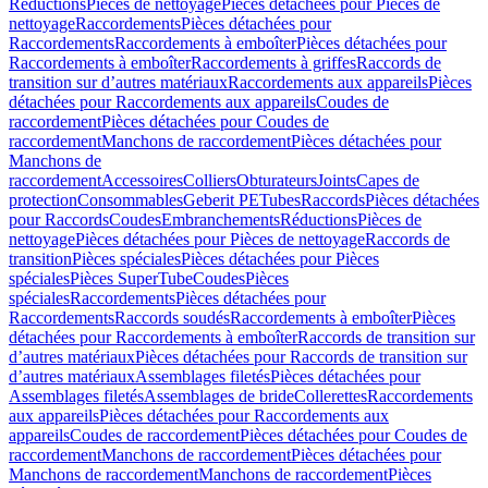
Réductions
Pièces de nettoyage
Pièces détachées pour Pièces de
nettoyage
Raccordements
Pièces détachées pour
Raccordements
Raccordements à emboîter
Pièces détachées pour
Raccordements à emboîter
Raccordements à griffes
Raccords de
transition sur d’autres matériaux
Raccordements aux appareils
Pièces
détachées pour Raccordements aux appareils
Coudes de
raccordement
Pièces détachées pour Coudes de
raccordement
Manchons de raccordement
Pièces détachées pour
Manchons de
raccordement
Accessoires
Colliers
Obturateurs
Joints
Capes de
protection
Consommables
Geberit PE
Tubes
Raccords
Pièces détachées
pour Raccords
Coudes
Embranchements
Réductions
Pièces de
nettoyage
Pièces détachées pour Pièces de nettoyage
Raccords de
transition
Pièces spéciales
Pièces détachées pour Pièces
spéciales
Pièces SuperTube
Coudes
Pièces
spéciales
Raccordements
Pièces détachées pour
Raccordements
Raccords soudés
Raccordements à emboîter
Pièces
détachées pour Raccordements à emboîter
Raccords de transition sur
d’autres matériaux
Pièces détachées pour Raccords de transition sur
d’autres matériaux
Assemblages filetés
Pièces détachées pour
Assemblages filetés
Assemblages de bride
Collerettes
Raccordements
aux appareils
Pièces détachées pour Raccordements aux
appareils
Coudes de raccordement
Pièces détachées pour Coudes de
raccordement
Manchons de raccordement
Pièces détachées pour
Manchons de raccordement
Manchons de raccordement
Pièces