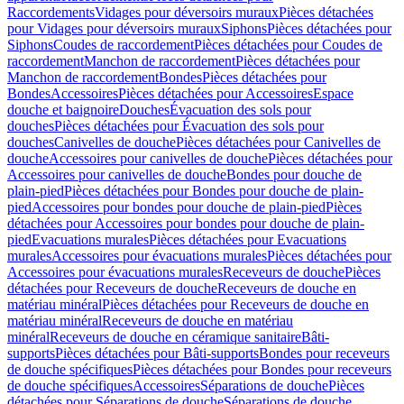
Raccordements
Vidages pour déversoirs muraux
Pièces détachées
pour Vidages pour déversoirs muraux
Siphons
Pièces détachées pour
Siphons
Coudes de raccordement
Pièces détachées pour Coudes de
raccordement
Manchon de raccordement
Pièces détachées pour
Manchon de raccordement
Bondes
Pièces détachées pour
Bondes
Accessoires
Pièces détachées pour Accessoires
Espace
douche et baignoire
Douches
Évacuation des sols pour
douches
Pièces détachées pour Évacuation des sols pour
douches
Canivelles de douche
Pièces détachées pour Canivelles de
douche
Accessoires pour canivelles de douche
Pièces détachées pour
Accessoires pour canivelles de douche
Bondes pour douche de
plain-pied
Pièces détachées pour Bondes pour douche de plain-
pied
Accessoires pour bondes pour douche de plain-pied
Pièces
détachées pour Accessoires pour bondes pour douche de plain-
pied
Evacuations murales
Pièces détachées pour Evacuations
murales
Accessoires pour évacuations murales
Pièces détachées pour
Accessoires pour évacuations murales
Receveurs de douche
Pièces
détachées pour Receveurs de douche
Receveurs de douche en
matériau minéral
Pièces détachées pour Receveurs de douche en
matériau minéral
Receveurs de douche en matériau
minéral
Receveurs de douche en céramique sanitaire
Bâti-
supports
Pièces détachées pour Bâti-supports
Bondes pour receveurs
de douche spécifiques
Pièces détachées pour Bondes pour receveurs
de douche spécifiques
Accessoires
Séparations de douche
Pièces
détachées pour Séparations de douche
Séparations de douche