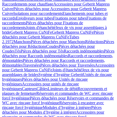
Raccordements pour chauffage
Accessoires pour Geberit Mapress
Cuivre
Pièces détachées pour Accessoires pour Geberit Mapress
Cuivre
Isolations pour raccordements
Etanchements pour tubes et
raccords
Enjoliveurs pour tubes
Fixations pour tubes
Fixations de
raccordements
Pièces détachées pour Fixations de
raccordements
Joints d'étanchéité
Jeux de vis pour assemblages à
bride
Geberit Mapress CuNiFe
Geberit Mapress CuNiFe
Pièces
détachées pour Geberit Mapress CuNiFe
Tubes
2.1972
Manchons
Pièces détachées pour Manchons
Réductions
Pièces
détachées pour Réductions
Coudes
Pièces détachées pour
Coudes
Tés
Pièces détachées pour Tés
Raccords indémontables
Pièces
détachées pour Raccords indémontables
Raccords et raccordements,
démontables
Pièces détachées pour Raccords et raccordements,
démontables
Traversées
Pièces détachées pour Traversées
Accessoires
pour Geberit Mapress CuNiFe
Joints d'étanchéité
Jeux de vis pour
assemblages de brides
Système d’hygiène Geberit
Unités de rinçage
hygiéniques
Pièces détachées pour Unités de rinçage
hygiéniques
Accessoires pour unités de rinçage
hygiéniques
Capteurs
Câbles
Limiteurs de débit
Recouvrements et
plaques de fermeture
Réservoirs et commandes de WC avec rinçage
forcé hygiénique
Pièces détachées pour Réservoirs et commandes de
WC avec rinçage forcé hygiénique
Réservoirs à encastrer avec
rinçage forcé hygiénique
Modules d’hygiène à intégrer
Pièces
détachées pour Modules d’hygiène à intégrer
Accessoires pour
réservoirs et commandes de WC avec rinçage forcé