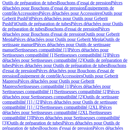
Outils de préparation de tubes
Bouchons d’essai de pression
Pièces
détachées pour Bouchons d’essai de pression
Équipements de
contrôle
Accessoires
Pièces détachées pour Accessoires
Outils pour
Geberit PushFit
Pièces détachées pour Outils pour Geberit
PushFit
Outils de préparation de tubes
Pièces détachées pour Outils
de préparation de tubes
Bouchons d'essai de pression
Pièces
détachées pour Bouchons d'essai de pression
Outils pour Geberit
Mepla
Pièces détachées pour Outils pour Geberit Mepla
Outils de
sertissage manuel
Pièces détachées pour Outils de sertissage
manuel
Sertisseuses compatibilité [1]
Pièces détachées pour
Sertisseuses compatibilité [1]
Sertisseuses compatibilité [2]
Pièces
détachées pour Sertisseuses compatibilité [2]
Outils de préparation de
tubes
Pièces détachées pour Outils de préparation de tubes
Bouchons
d'essai de pression
Pièces détachées pour Bouchons d'essai de
pression
Équipement de contrôle
Accessoires
Outils pour Geberit
Mapress
Pièces détachées pour Outils pour Geberit
Mapress
Sertisseuses compatibilité [1]
Pièces détachées pour
Sertisseuses compatibilité [1]
Sertisseuses compatibilité [2]
Pièces
détachées pour Sertisseuses compatibilité [2]
Outils de sertissage
compatibilité [1] / [2]
Pièces détachées pour Outils de sertissage
compatibilité [1] / [2]
Sertisseuses compatibilité [2XL]
Pièces
détachées pour Sertisseuses compatibilité [2XL]
Sertisseuses
compatibilité [3]
Pièces détachées pour Sertisseuses compatibilité
[3]
Outils de préparation de tubes
Pièces détachées pour Outils de
préparation de tubes
Bouchons d'essai de pression
Pièces détachées