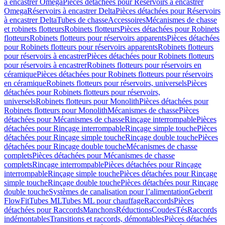
à encastrer Omega
Pièces détachées pour Réservoirs à encastrer
Omega
Réservoirs à encastrer Delta
Pièces détachées pour Réservoirs
à encastrer Delta
Tubes de chasse
Accessoires
Mécanismes de chasse
et robinets flotteurs
Robinets flotteurs
Pièces détachées pour Robinets
flotteurs
Robinets flotteurs pour réservoirs apparents
Pièces détachées
pour Robinets flotteurs pour réservoirs apparents
Robinets flotteurs
pour réservoirs à encastrer
Pièces détachées pour Robinets flotteurs
pour réservoirs à encastrer
Robinets flotteurs pour réservoirs en
céramique
Pièces détachées pour Robinets flotteurs pour réservoirs
en céramique
Robinets flotteurs pour réservoirs, universels
Pièces
détachées pour Robinets flotteurs pour réservoirs,
universels
Robinets flotteurs pour Monolith
Pièces détachées pour
Robinets flotteurs pour Monolith
Mécanismes de chasse
Pièces
détachées pour Mécanismes de chasse
Rinçage interrompable
Pièces
détachées pour Rinçage interrompable
Rinçage simple touche
Pièces
détachées pour Rinçage simple touche
Rinçage double touche
Pièces
détachées pour Rinçage double touche
Mécanismes de chasse
complets
Pièces détachées pour Mécanismes de chasse
complets
Rinçage interrompable
Pièces détachées pour Rinçage
interrompable
Rinçage simple touche
Pièces détachées pour Rinçage
simple touche
Rinçage double touche
Pièces détachées pour Rinçage
double touche
Systèmes de canalisation pour l’alimentation
Geberit
FlowFit
Tubes ML
Tubes ML pour chauffage
Raccords
Pièces
détachées pour Raccords
Manchons
Réductions
Coudes
Tés
Raccords
indémontables
Transitions et raccords, démontables
Pièces détachées