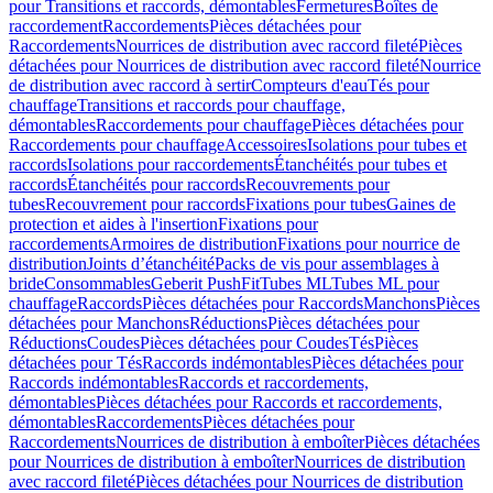
pour Transitions et raccords, démontables
Fermetures
Boîtes de
raccordement
Raccordements
Pièces détachées pour
Raccordements
Nourrices de distribution avec raccord fileté
Pièces
détachées pour Nourrices de distribution avec raccord fileté
Nourrice
de distribution avec raccord à sertir
Compteurs d'eau
Tés pour
chauffage
Transitions et raccords pour chauffage,
démontables
Raccordements pour chauffage
Pièces détachées pour
Raccordements pour chauffage
Accessoires
Isolations pour tubes et
raccords
Isolations pour raccordements
Étanchéités pour tubes et
raccords
Étanchéités pour raccords
Recouvrements pour
tubes
Recouvrement pour raccords
Fixations pour tubes
Gaines de
protection et aides à l'insertion
Fixations pour
raccordements
Armoires de distribution
Fixations pour nourrice de
distribution
Joints d’étanchéité
Packs de vis pour assemblages à
bride
Consommables
Geberit PushFit
Tubes ML
Tubes ML pour
chauffage
Raccords
Pièces détachées pour Raccords
Manchons
Pièces
détachées pour Manchons
Réductions
Pièces détachées pour
Réductions
Coudes
Pièces détachées pour Coudes
Tés
Pièces
détachées pour Tés
Raccords indémontables
Pièces détachées pour
Raccords indémontables
Raccords et raccordements,
démontables
Pièces détachées pour Raccords et raccordements,
démontables
Raccordements
Pièces détachées pour
Raccordements
Nourrices de distribution à emboîter
Pièces détachées
pour Nourrices de distribution à emboîter
Nourrices de distribution
avec raccord fileté
Pièces détachées pour Nourrices de distribution