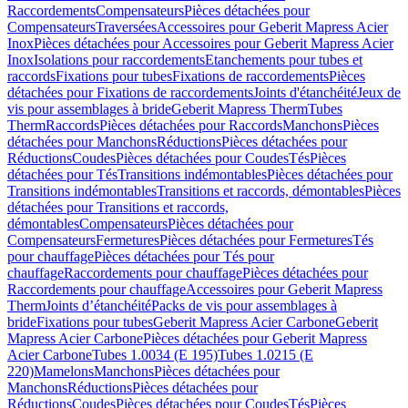
Raccordements
Compensateurs
Pièces détachées pour
Compensateurs
Traversées
Accessoires pour Geberit Mapress Acier
Inox
Pièces détachées pour Accessoires pour Geberit Mapress Acier
Inox
Isolations pour raccordements
Etanchements pour tubes et
raccords
Fixations pour tubes
Fixations de raccordements
Pièces
détachées pour Fixations de raccordements
Joints d'étanchéité
Jeux de
vis pour assemblages à bride
Geberit Mapress Therm
Tubes
Therm
Raccords
Pièces détachées pour Raccords
Manchons
Pièces
détachées pour Manchons
Réductions
Pièces détachées pour
Réductions
Coudes
Pièces détachées pour Coudes
Tés
Pièces
détachées pour Tés
Transitions indémontables
Pièces détachées pour
Transitions indémontables
Transitions et raccords, démontables
Pièces
détachées pour Transitions et raccords,
démontables
Compensateurs
Pièces détachées pour
Compensateurs
Fermetures
Pièces détachées pour Fermetures
Tés
pour chauffage
Pièces détachées pour Tés pour
chauffage
Raccordements pour chauffage
Pièces détachées pour
Raccordements pour chauffage
Accessoires pour Geberit Mapress
Therm
Joints d’étanchéité
Packs de vis pour assemblages à
bride
Fixations pour tubes
Geberit Mapress Acier Carbone
Geberit
Mapress Acier Carbone
Pièces détachées pour Geberit Mapress
Acier Carbone
Tubes 1.0034 (E 195)
Tubes 1.0215 (E
220)
Mamelons
Manchons
Pièces détachées pour
Manchons
Réductions
Pièces détachées pour
Réductions
Coudes
Pièces détachées pour Coudes
Tés
Pièces