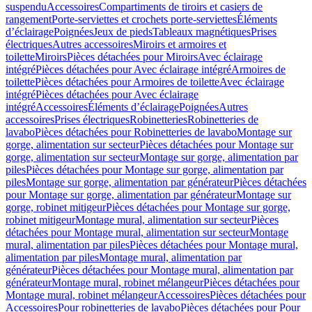
suspendu
Accessoires
Compartiments de tiroirs et casiers de
rangement
Porte-serviettes et crochets porte-serviettes
Éléments
d’éclairage
Poignées
Jeux de pieds
Tableaux magnétiques
Prises
électriques
Autres accessoires
Miroirs et armoires et
toilette
Miroirs
Pièces détachées pour Miroirs
Avec éclairage
intégré
Pièces détachées pour Avec éclairage intégré
Armoires de
toilette
Pièces détachées pour Armoires de toilette
Avec éclairage
intégré
Pièces détachées pour Avec éclairage
intégré
Accessoires
Éléments d’éclairage
Poignées
Autres
accessoires
Prises électriques
Robinetteries
Robinetteries de
lavabo
Pièces détachées pour Robinetteries de lavabo
Montage sur
gorge, alimentation sur secteur
Pièces détachées pour Montage sur
gorge, alimentation sur secteur
Montage sur gorge, alimentation par
piles
Pièces détachées pour Montage sur gorge, alimentation par
piles
Montage sur gorge, alimentation par générateur
Pièces détachées
pour Montage sur gorge, alimentation par générateur
Montage sur
gorge, robinet mitigeur
Pièces détachées pour Montage sur gorge,
robinet mitigeur
Montage mural, alimentation sur secteur
Pièces
détachées pour Montage mural, alimentation sur secteur
Montage
mural, alimentation par piles
Pièces détachées pour Montage mural,
alimentation par piles
Montage mural, alimentation par
générateur
Pièces détachées pour Montage mural, alimentation par
générateur
Montage mural, robinet mélangeur
Pièces détachées pour
Montage mural, robinet mélangeur
Accessoires
Pièces détachées pour
Accessoires
Pour robinetteries de lavabo
Pièces détachées pour Pour