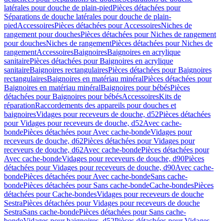
latérales pour douche de plain-pied
Pièces détachées pour
Séparations de douche latérales pour douche de plain-
pied
Accessoires
Pièces détachées pour Accessoires
Niches de
rangement pour douches
Pièces détachées pour Niches de rangement
pour douches
Niches de rangement
Pièces détachées pour Niches de
rangement
Accessoires
Baignoires
Baignoires en acrylique
sanitaire
Pièces détachées pour Baignoires en acrylique
sanitaire
Baignoires rectangulaires
Pièces détachées pour Baignoires
rectangulaires
Baignoires en matériau minéral
Pièces détachées pour
Baignoires en matériau minéral
Baignoires pour bébés
Pièces
détachées pour Baignoires pour bébés
Accessoires
Kits de
réparation
Raccordements des appareils pour douches et
baignoires
Vidages pour receveurs de douche, d52
Pièces détachées
pour Vidages pour receveurs de douche, d52
Avec cache-
bonde
Pièces détachées pour Avec cache-bonde
Vidages pour
receveurs de douche, d62
Pièces détachées pour Vidages pour
receveurs de douche, d62
Avec cache-bonde
Pièces détachées pour
Avec cache-bonde
Vidages pour receveurs de douche, d90
Pièces
détachées pour Vidages pour receveurs de douche, d90
Avec cache-
bonde
Pièces détachées pour Avec cache-bonde
Sans cache-
bonde
Pièces détachées pour Sans cache-bonde
Cache-bondes
Pièces
détachées pour Cache-bondes
Vidages pour receveurs de douche
Sestra
Pièces détachées pour Vidages pour receveurs de douche
Sestra
Sans cache-bonde
Pièces détachées pour Sans cache-
bonde
Vidages pour baignoires, d52
Pièces détachées pour Vidages