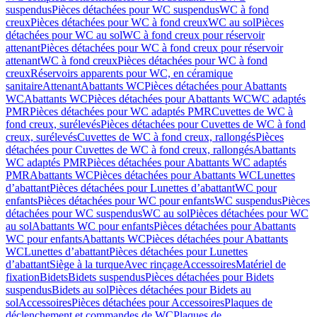
suspendus
Pièces détachées pour WC suspendus
WC à fond
creux
Pièces détachées pour WC à fond creux
WC au sol
Pièces
détachées pour WC au sol
WC à fond creux pour réservoir
attenant
Pièces détachées pour WC à fond creux pour réservoir
attenant
WC à fond creux
Pièces détachées pour WC à fond
creux
Réservoirs apparents pour WC, en céramique
sanitaire
Attenant
Abattants WC
Pièces détachées pour Abattants
WC
Abattants WC
Pièces détachées pour Abattants WC
WC adaptés
PMR
Pièces détachées pour WC adaptés PMR
Cuvettes de WC à
fond creux, surélevés
Pièces détachées pour Cuvettes de WC à fond
creux, surélevés
Cuvettes de WC à fond creux, rallongés
Pièces
détachées pour Cuvettes de WC à fond creux, rallongés
Abattants
WC adaptés PMR
Pièces détachées pour Abattants WC adaptés
PMR
Abattants WC
Pièces détachées pour Abattants WC
Lunettes
d’abattant
Pièces détachées pour Lunettes d’abattant
WC pour
enfants
Pièces détachées pour WC pour enfants
WC suspendus
Pièces
détachées pour WC suspendus
WC au sol
Pièces détachées pour WC
au sol
Abattants WC pour enfants
Pièces détachées pour Abattants
WC pour enfants
Abattants WC
Pièces détachées pour Abattants
WC
Lunettes d’abattant
Pièces détachées pour Lunettes
d’abattant
Siège à la turque
Avec rinçage
Accessoires
Matériel de
fixation
Bidets
Bidets suspendus
Pièces détachées pour Bidets
suspendus
Bidets au sol
Pièces détachées pour Bidets au
sol
Accessoires
Pièces détachées pour Accessoires
Plaques de
déclenchement et commandes de WC
Plaques de