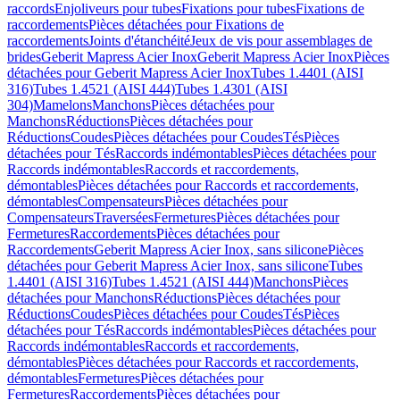
raccords
Enjoliveurs pour tubes
Fixations pour tubes
Fixations de
raccordements
Pièces détachées pour Fixations de
raccordements
Joints d'étanchéité
Jeux de vis pour assemblages de
brides
Geberit Mapress Acier Inox
Geberit Mapress Acier Inox
Pièces
détachées pour Geberit Mapress Acier Inox
Tubes 1.4401 (AISI
316)
Tubes 1.4521 (AISI 444)
Tubes 1.4301 (AISI
304)
Mamelons
Manchons
Pièces détachées pour
Manchons
Réductions
Pièces détachées pour
Réductions
Coudes
Pièces détachées pour Coudes
Tés
Pièces
détachées pour Tés
Raccords indémontables
Pièces détachées pour
Raccords indémontables
Raccords et raccordements,
démontables
Pièces détachées pour Raccords et raccordements,
démontables
Compensateurs
Pièces détachées pour
Compensateurs
Traversées
Fermetures
Pièces détachées pour
Fermetures
Raccordements
Pièces détachées pour
Raccordements
Geberit Mapress Acier Inox, sans silicone
Pièces
détachées pour Geberit Mapress Acier Inox, sans silicone
Tubes
1.4401 (AISI 316)
Tubes 1.4521 (AISI 444)
Manchons
Pièces
détachées pour Manchons
Réductions
Pièces détachées pour
Réductions
Coudes
Pièces détachées pour Coudes
Tés
Pièces
détachées pour Tés
Raccords indémontables
Pièces détachées pour
Raccords indémontables
Raccords et raccordements,
démontables
Pièces détachées pour Raccords et raccordements,
démontables
Fermetures
Pièces détachées pour
Fermetures
Raccordements
Pièces détachées pour