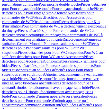
pneumatique du rinçage
Pour rinçage double touche
Pièces détachées
pour Pour rinçage double touche
Pour rinçage simple touche
Pièces
détachées pour Pour rinçage simple touche
Accessoires pour
commandes de WC
Pièces détachées pour Accessoires pour
commandes de WC
Kits d’installation
Pièces détachées pour Kits
d’installation
Pour commandes de WC à déclenchement électronique
du rinçage
Pièces détachées pour Pour commandes de WC à
déclenchement électronique du rinçage
Pour commandes de WC à
déclenchement pneumatique du rinçage
Raccordements
Panneaux
sanitaires Geberit Monolith
Panneaux sanitaires pour WC
Pièces
détachées pour Panneaux sanitaires pour WC
Pour WC
suspendus
Pièces détachées pour Pour WC suspendus
Pour WC au
sol
Pièces détachées pour Pour WC au sol
Accessoires
Pièces
détachées pour Accessoires
Consommables
Panneaux sanitaires pour
bidets
Pièces détachées pour Panneaux sanitaires pour bidets
Pour
bidets suspendus et au sol
Pièces détachées pour Pour bidets
suspendus et au sol
Urinoirs
Urinoirs, fonctionnement avec rinçage,
avec bride
Pièces détachées pour Urinoirs, fonctionnement avec
rinçage, avec bride
Sans abattant
Pièces détachées pour Sans
abattant
Urinoirs, fonctionnement avec rinçage, sans bride
Pièces
détachées pour Urinoirs, fonctionnement avec rinçage, sans
bride
Pour commande d’urinoir apparente ou à encastrer
Pièces
détachées pour Pour commande d’urinoir apparente ou à
encastrer
Avec commande d'urinoir intégrée
Pièces détachées pour