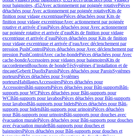
pour baignoires, d52
Avec actionnement par poignée rotative
Pièces
détachées pour Avec actionnement par poignée rotative
Kits de
finition pour vidage excentrique
Pièces détachées pour Kits de
finition pour vidage excentrique
Avec actionnement par poignée
rotative et arrivée d’eau
Pièces détachées pour Avec actionnement
par poignée rotative et arrivée d’eau
Kits de finition pour vidage
excentrique et arrivée d’eau
Pièces détachées pour Kits de finition
pour vidage excentrique et arrivée d’eau
Avec déclenchement par
pression PushControl
Pièces détachées pour Avec déclenchement par
pression PushControl
Avec cache-bonde
Pièces détachées pour Avec
cache-bonde
Accessoires pour vidages pour baignoires
Kits de
raccordement
Bouchons de bonde
Tés
Systèmes d’installation et de
rinçage
Geberit Duofix
Parois
Pièces détachées pour Parois
Systèmes
porteurs
Pièces détachées pour Systèmes
porteurs
Habillages
Accessoires
Pièces détachées pour
Accessoires
Bâti-supports
Pièces détachées pour Bâti-supports
Bâti-
supports pour WC
Pièces détachées pour Bâti-supports pour
WC
Bâti-supports pour lavabos
Pièces détachées pour Bâti-supports
pour lavabos
Bâti-supports pour bidets
Pièces détachées pour Bâti-
supports pour bidets
Bâti-supports pour urinoirs
Pièces détachées
pour Bâti-supports pour urinoirs
Bâti-supports pour douches avec
évacuation murale
Pièces détachées pour Bâti-supports pour douches
avec évacuation murale
Bâti-supports pour douches et
baignoires
Pièces détachées pour Bâti-supports pour douches et