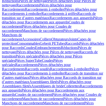
Réductions
Pièces de nettoyage
Pièces détachées pour Pièces de
nettoyage
Raccordements
Pièces détachées pour
Raccordements
Raccordements à emboîter
Pièces détachées pour
Raccordements à emboîter
Raccordements à griffes
Raccords de
transition sur d’autres matériaux
Raccordements aux appareils
Pièces
détachées pour Raccordements aux appareils
Coudes de
raccordement
Pièces détachées pour Coudes de
raccordement
Manchons de raccordement
Pièces détachées pour
Manchons de
raccordement
Accessoires
Colliers
Obturateurs
Joints
Capes de
protection
Consommables
Geberit PE
Tubes
Raccords
Pièces détachées
pour Raccords
Coudes
Embranchements
Réductions
Pièces de
nettoyage
Pièces détachées pour Pièces de nettoyage
Raccords de
transition
Pièces spéciales
Pièces détachées pour Pièces
spéciales
Pièces SuperTube
Coudes
Pièces
spéciales
Raccordements
Pièces détachées pour
Raccordements
Raccords soudés
Raccordements à emboîter
Pièces
détachées pour Raccordements à emboîter
Raccords de transition sur
d’autres matériaux
Pièces détachées pour Raccords de transition sur
d’autres matériaux
Assemblages filetés
Pièces détachées pour
Assemblages filetés
Assemblages de bride
Collerettes
Raccordements
aux appareils
Pièces détachées pour Raccordements aux
appareils
Coudes de raccordement
Pièces détachées pour Coudes de
raccordement
Manchons de raccordement
Pièces détachées pour
Manchons de raccordement
Manchons de raccordement
Pièces