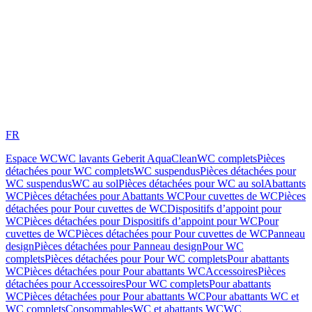
FR
Espace WC
WC lavants Geberit AquaClean
WC complets
Pièces
détachées pour WC complets
WC suspendus
Pièces détachées pour
WC suspendus
WC au sol
Pièces détachées pour WC au sol
Abattants
WC
Pièces détachées pour Abattants WC
Pour cuvettes de WC
Pièces
détachées pour Pour cuvettes de WC
Dispositifs d’appoint pour
WC
Pièces détachées pour Dispositifs d’appoint pour WC
Pour
cuvettes de WC
Pièces détachées pour Pour cuvettes de WC
Panneau
design
Pièces détachées pour Panneau design
Pour WC
complets
Pièces détachées pour Pour WC complets
Pour abattants
WC
Pièces détachées pour Pour abattants WC
Accessoires
Pièces
détachées pour Accessoires
Pour WC complets
Pour abattants
WC
Pièces détachées pour Pour abattants WC
Pour abattants WC et
WC complets
Consommables
WC et abattants WC
WC