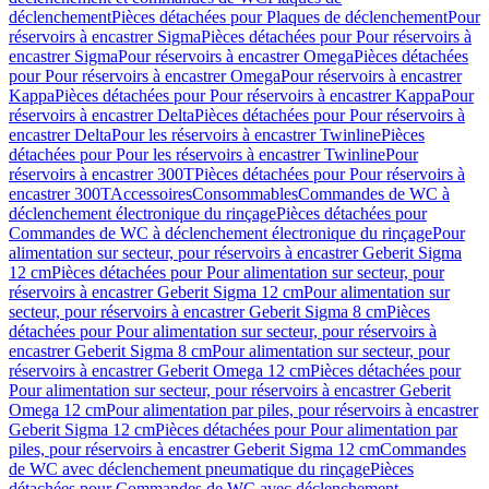
déclenchement
Pièces détachées pour Plaques de déclenchement
Pour
réservoirs à encastrer Sigma
Pièces détachées pour Pour réservoirs à
encastrer Sigma
Pour réservoirs à encastrer Omega
Pièces détachées
pour Pour réservoirs à encastrer Omega
Pour réservoirs à encastrer
Kappa
Pièces détachées pour Pour réservoirs à encastrer Kappa
Pour
réservoirs à encastrer Delta
Pièces détachées pour Pour réservoirs à
encastrer Delta
Pour les réservoirs à encastrer Twinline
Pièces
détachées pour Pour les réservoirs à encastrer Twinline
Pour
réservoirs à encastrer 300T
Pièces détachées pour Pour réservoirs à
encastrer 300T
Accessoires
Consommables
Commandes de WC à
déclenchement électronique du rinçage
Pièces détachées pour
Commandes de WC à déclenchement électronique du rinçage
Pour
alimentation sur secteur, pour réservoirs à encastrer Geberit Sigma
12 cm
Pièces détachées pour Pour alimentation sur secteur, pour
réservoirs à encastrer Geberit Sigma 12 cm
Pour alimentation sur
secteur, pour réservoirs à encastrer Geberit Sigma 8 cm
Pièces
détachées pour Pour alimentation sur secteur, pour réservoirs à
encastrer Geberit Sigma 8 cm
Pour alimentation sur secteur, pour
réservoirs à encastrer Geberit Omega 12 cm
Pièces détachées pour
Pour alimentation sur secteur, pour réservoirs à encastrer Geberit
Omega 12 cm
Pour alimentation par piles, pour réservoirs à encastrer
Geberit Sigma 12 cm
Pièces détachées pour Pour alimentation par
piles, pour réservoirs à encastrer Geberit Sigma 12 cm
Commandes
de WC avec déclenchement pneumatique du rinçage
Pièces
détachées pour Commandes de WC avec déclenchement