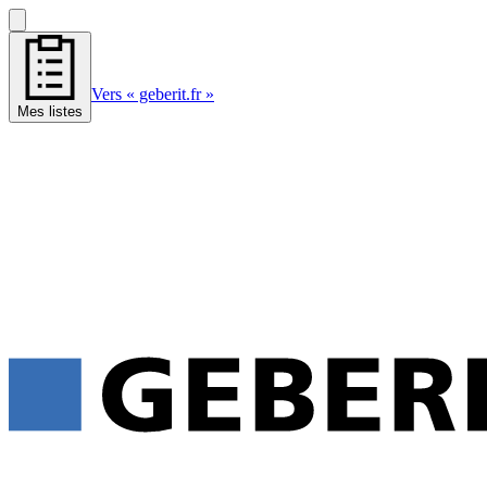
Vers « geberit.fr »
Mes listes