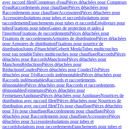
avec raccord fileté
Compteurs d'eau
Pièces détachées pour Compteurs
d'eau
Raccordements pour chauffage
Pièces détachées pour
Raccordements pour chauffage
Accessoires
Pièces détachées pour
Accessoires
Isolations pour tubes et raccords
Isolations pour
raccordements
Etanchements pour tubes et raccords
Enjoliveurs pour
tubes
Fixations pour tubes
Gaines de protection et aides à
l'insertion
Fixations de raccordements
Pièces détachées pour
Fixations de raccordements
Armoires de distribution
Pièces détachées
pour Armoires de distribution
Fixations pour nourrice de
distribution
Joints d'étanchéité
Geberit Mepla
Tubes multicouches
pour eau potable
Tubes multicouches pour chauffage
Raccords
Pièces
détachées pour Raccords
Manchons
Pièces détachées pour
Manchons
Réductions
Pièces détachées pour
Réductions
Coudes
Pièces détachées pour Coudes
Tés
Pièces
détachées pour Tés
Raccords indémontables
Pièces détachées pour
Raccords indémontables
Raccords et raccordements,
démontables
Pièces détachées pour Raccords et raccordements,
démontables
Fermetures
Pièces détachées pour
Fermetures
Appliques
Pièces détachées pour Appliques
Nourrices de
distribution avec raccord fileté
Pièces détachées pour Nourrices de
distribution avec raccord fileté
Tés pour chauffage
Pièces détachées
pour Tés pour chauffage
Raccordements pour chauffage
Pièces
détachées pour Raccordements pour chauffage
Accessoires
Pièces
détachées pour Accessoires
Isolations pour tubes et
raccords
Isolations pour raccordements
Etanchements pour tubes et