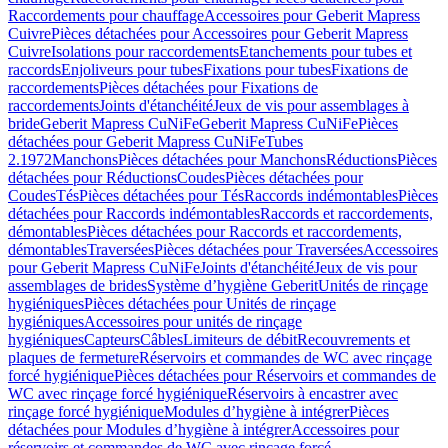
Raccordements pour chauffage
Accessoires pour Geberit Mapress
Cuivre
Pièces détachées pour Accessoires pour Geberit Mapress
Cuivre
Isolations pour raccordements
Etanchements pour tubes et
raccords
Enjoliveurs pour tubes
Fixations pour tubes
Fixations de
raccordements
Pièces détachées pour Fixations de
raccordements
Joints d'étanchéité
Jeux de vis pour assemblages à
bride
Geberit Mapress CuNiFe
Geberit Mapress CuNiFe
Pièces
détachées pour Geberit Mapress CuNiFe
Tubes
2.1972
Manchons
Pièces détachées pour Manchons
Réductions
Pièces
détachées pour Réductions
Coudes
Pièces détachées pour
Coudes
Tés
Pièces détachées pour Tés
Raccords indémontables
Pièces
détachées pour Raccords indémontables
Raccords et raccordements,
démontables
Pièces détachées pour Raccords et raccordements,
démontables
Traversées
Pièces détachées pour Traversées
Accessoires
pour Geberit Mapress CuNiFe
Joints d'étanchéité
Jeux de vis pour
assemblages de brides
Système d’hygiène Geberit
Unités de rinçage
hygiéniques
Pièces détachées pour Unités de rinçage
hygiéniques
Accessoires pour unités de rinçage
hygiéniques
Capteurs
Câbles
Limiteurs de débit
Recouvrements et
plaques de fermeture
Réservoirs et commandes de WC avec rinçage
forcé hygiénique
Pièces détachées pour Réservoirs et commandes de
WC avec rinçage forcé hygiénique
Réservoirs à encastrer avec
rinçage forcé hygiénique
Modules d’hygiène à intégrer
Pièces
détachées pour Modules d’hygiène à intégrer
Accessoires pour
réservoirs et commandes de WC avec rinçage forcé