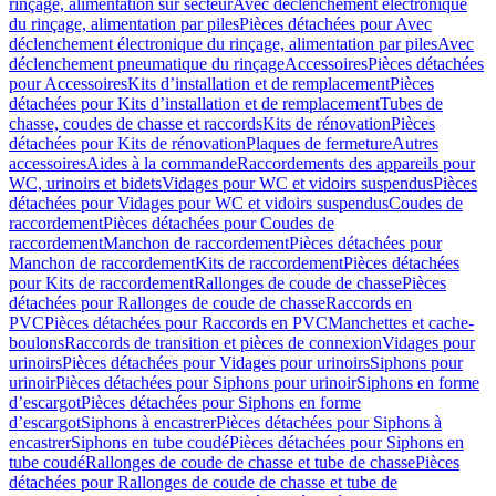
rinçage, alimentation sur secteur
Avec déclenchement électronique
du rinçage, alimentation par piles
Pièces détachées pour Avec
déclenchement électronique du rinçage, alimentation par piles
Avec
déclenchement pneumatique du rinçage
Accessoires
Pièces détachées
pour Accessoires
Kits d’installation et de remplacement
Pièces
détachées pour Kits d’installation et de remplacement
Tubes de
chasse, coudes de chasse et raccords
Kits de rénovation
Pièces
détachées pour Kits de rénovation
Plaques de fermeture
Autres
accessoires
Aides à la commande
Raccordements des appareils pour
WC, urinoirs et bidets
Vidages pour WC et vidoirs suspendus
Pièces
détachées pour Vidages pour WC et vidoirs suspendus
Coudes de
raccordement
Pièces détachées pour Coudes de
raccordement
Manchon de raccordement
Pièces détachées pour
Manchon de raccordement
Kits de raccordement
Pièces détachées
pour Kits de raccordement
Rallonges de coude de chasse
Pièces
détachées pour Rallonges de coude de chasse
Raccords en
PVC
Pièces détachées pour Raccords en PVC
Manchettes et cache-
boulons
Raccords de transition et pièces de connexion
Vidages pour
urinoirs
Pièces détachées pour Vidages pour urinoirs
Siphons pour
urinoir
Pièces détachées pour Siphons pour urinoir
Siphons en forme
d’escargot
Pièces détachées pour Siphons en forme
d’escargot
Siphons à encastrer
Pièces détachées pour Siphons à
encastrer
Siphons en tube coudé
Pièces détachées pour Siphons en
tube coudé
Rallonges de coude de chasse et tube de chasse
Pièces
détachées pour Rallonges de coude de chasse et tube de