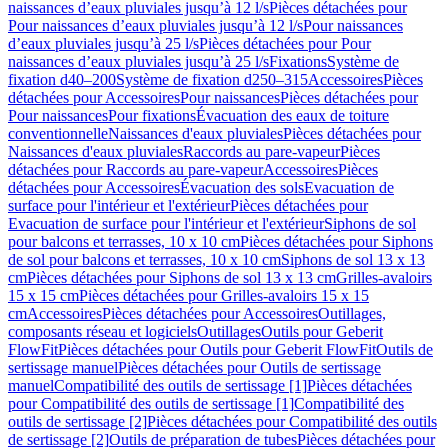
naissances d’eaux pluviales jusqu’à 12 l/s
Pièces détachées pour
Pour naissances d’eaux pluviales jusqu’à 12 l/s
Pour naissances
d’eaux pluviales jusqu’à 25 l/s
Pièces détachées pour Pour
naissances d’eaux pluviales jusqu’à 25 l/s
Fixations
Système de
fixation d40–200
Système de fixation d250–315
Accessoires
Pièces
détachées pour Accessoires
Pour naissances
Pièces détachées pour
Pour naissances
Pour fixations
Évacuation des eaux de toiture
conventionnelle
Naissances d'eaux pluviales
Pièces détachées pour
Naissances d'eaux pluviales
Raccords au pare-vapeur
Pièces
détachées pour Raccords au pare-vapeur
Accessoires
Pièces
détachées pour Accessoires
Évacuation des sols
Evacuation de
surface pour l'intérieur et l'extérieur
Pièces détachées pour
Evacuation de surface pour l'intérieur et l'extérieur
Siphons de sol
pour balcons et terrasses, 10 x 10 cm
Pièces détachées pour Siphons
de sol pour balcons et terrasses, 10 x 10 cm
Siphons de sol 13 x 13
cm
Pièces détachées pour Siphons de sol 13 x 13 cm
Grilles-avaloirs
15 x 15 cm
Pièces détachées pour Grilles-avaloirs 15 x 15
cm
Accessoires
Pièces détachées pour Accessoires
Outillages,
composants réseau et logiciels
Outillages
Outils pour Geberit
FlowFit
Pièces détachées pour Outils pour Geberit FlowFit
Outils de
sertissage manuel
Pièces détachées pour Outils de sertissage
manuel
Compatibilité des outils de sertissage [1]
Pièces détachées
pour Compatibilité des outils de sertissage [1]
Compatibilité des
outils de sertissage [2]
Pièces détachées pour Compatibilité des outils
de sertissage [2]
Outils de préparation de tubes
Pièces détachées pour