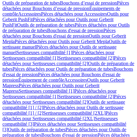
Outils de préparation de tubes
Bouchons d’essai de pression
Pièces
détachées pour Bouchons d’essai de pression
Équipements de
contrôle
Accessoires
Pièces détachées pour Accessoires
Outils pour
Geberit PushFit
Pièces détachées pour Outils pour Geberit
PushFit
Outils de préparation de tubes
Pièces détachées pour Outils
de préparation de tubes
Bouchons d'essai de pression
Pièces
détachées pour Bouchons d'essai de pression
Outils pour Geberit
Mepla
Pièces détachées pour Outils pour Geberit Mepla
Outils de
sertissage manuel
Pièces détachées pour Outils de sertissage
manuel
Sertisseuses compatibilité [1]
Pièces détachées pour
Sertisseuses compatibilité [1]
Sertisseuses compatibilité [2]
Pièces
détachées pour Sertisseuses compatibilité [2]
Outils de préparation de
tubes
Pièces détachées pour Outils de préparation de tubes
Bouchons
d'essai de pression
Pièces détachées pour Bouchons d'essai de
pression
Équipement de contrôle
Accessoires
Outils pour Geberit
Mapress
Pièces détachées pour Outils pour Geberit
Mapress
Sertisseuses compatibilité [1]
Pièces détachées pour
Sertisseuses compatibilité [1]
Sertisseuses compatibilité [2]
Pièces
détachées pour Sertisseuses compatibilité [2]
Outils de sertissage
compatibilité [1] / [2]
Pièces détachées pour Outils de sertissage
compatibilité [1] / [2]
Sertisseuses compatibilité [2XL]
Pièces
détachées pour Sertisseuses compatibilité [2XL]
Sertisseuses
compatibilité [3]
Pièces détachées pour Sertisseuses compatibilité
[3]
Outils de préparation de tubes
Pièces détachées pour Outils de
préparation de tubes
Bouchons d'essai de pression
Pièces détachées