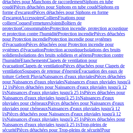
détachées pour Manchons de raccordement
Siphons en tube
coudé
Pièces détachées pour Siphons en tube coudé
Siphons en
forme d'escargot
Pièces détachées pour Siphons en forme
d'escargot
Accessoires
Colliers
Fixations pour
colliers
Coques
Fermetures
Joints
Boîtiers de
protection
Consommables
Protection incendie, protection acoustique
et protection contre l'humidité
Protection incendie
Pièces détachées
pour Protection incendie
Protection incendie pour systèmes
d'évacuation
Pièces détachées pour Protection incendie pour
systèmes d'évacuation
Protection acoustique
Isolations des bruits
solidiens
Isolations des bruits solidiens et aériens
Protection contre
l'humidité
Etanchements
Clapets de ventilation pour
évacuation
Clapets de ventilation
Pièces détachées pour Clapets de
ventilation
Soupapes de retenue d'énergie
Évacuation des eaux de
toiture Geberit Pluvia
Naissances d'eaux pluviales
Pièces détachées
pour Naissances d'eaux pluviales
Naissances d'eaux pluviales jusqu'à
12 l/s
Pièces détachées pour Naissances d'eaux pluviales jusqu'à 12
l/s
Naissances d'eaux pluviales jusqu'à 25 l/s
Pièces détachées pour
Naissances d'eaux pluviales jusqu'à 25 l/s
Naissances d'eaux
pluviales pour chéneaux
Pièces détachées pour Naissances d'eaux
pluviales pour chéneaux
Naissances d'eaux pluviales jusqu'à 12
l/s
Pièces détachées pour Naissances d'eaux pluviales jusqu'à 12
l/s
Naissances d'eaux pluviales jusqu'à 25 l/s
Pièces détachées pour
Naissances d'eaux pluviales jusqu'à 25 l/s
Trop-pleins de
sécurité
Pièces détachées pour Trop-pleins de sécurité
Pour