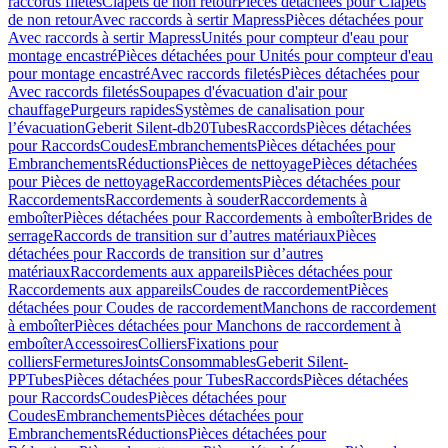
raccords filetés
Clapets de non retour
Pièces détachées pour Clapets
de non retour
Avec raccords à sertir Mapress
Pièces détachées pour
Avec raccords à sertir Mapress
Unités pour compteur d'eau pour
montage encastré
Pièces détachées pour Unités pour compteur d'eau
pour montage encastré
Avec raccords filetés
Pièces détachées pour
Avec raccords filetés
Soupapes d'évacuation d'air pour
chauffage
Purgeurs rapides
Systèmes de canalisation pour
l’évacuation
Geberit Silent-db20
Tubes
Raccords
Pièces détachées
pour Raccords
Coudes
Embranchements
Pièces détachées pour
Embranchements
Réductions
Pièces de nettoyage
Pièces détachées
pour Pièces de nettoyage
Raccordements
Pièces détachées pour
Raccordements
Raccordements à souder
Raccordements à
emboîter
Pièces détachées pour Raccordements à emboîter
Brides de
serrage
Raccords de transition sur d’autres matériaux
Pièces
détachées pour Raccords de transition sur d’autres
matériaux
Raccordements aux appareils
Pièces détachées pour
Raccordements aux appareils
Coudes de raccordement
Pièces
détachées pour Coudes de raccordement
Manchons de raccordement
à emboîter
Pièces détachées pour Manchons de raccordement à
emboîter
Accessoires
Colliers
Fixations pour
colliers
Fermetures
Joints
Consommables
Geberit Silent-
PP
Tubes
Pièces détachées pour Tubes
Raccords
Pièces détachées
pour Raccords
Coudes
Pièces détachées pour
Coudes
Embranchements
Pièces détachées pour
Embranchements
Réductions
Pièces détachées pour