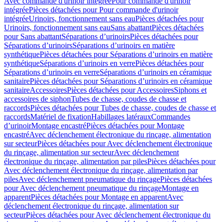
Avec commande d'urinoir intégrée
Pour commande d'urinoir
intégrée
Pièces détachées pour Pour commande d'urinoir
intégrée
Urinoirs, fonctionnement sans eau
Pièces détachées pour
Urinoirs, fonctionnement sans eau
Sans abattant
Pièces détachées
pour Sans abattant
Séparations d’urinoirs
Pièces détachées pour
Séparations d’urinoirs
Séparations d’urinoirs en matière
synthétique
Pièces détachées pour Séparations d’urinoirs en matière
synthétique
Séparations d’urinoirs en verre
Pièces détachées pour
Séparations d’urinoirs en verre
Séparations d’urinoirs en céramique
sanitaire
Pièces détachées pour Séparations d’urinoirs en céramique
sanitaire
Accessoires
Pièces détachées pour Accessoires
Siphons et
accessoires de siphon
Tubes de chasse, coudes de chasse et
raccords
Pièces détachées pour Tubes de chasse, coudes de chasse et
raccords
Matériel de fixation
Habillages latéraux
Commandes
dʼurinoir
Montage encastré
Pièces détachées pour Montage
encastré
Avec déclenchement électronique du rinçage, alimentation
sur secteur
Pièces détachées pour Avec déclenchement électronique
du rinçage, alimentation sur secteur
Avec déclenchement
électronique du rinçage, alimentation par piles
Pièces détachées pour
Avec déclenchement électronique du rinçage, alimentation par
piles
Avec déclenchement pneumatique du rinçage
Pièces détachées
pour Avec déclenchement pneumatique du rinçage
Montage en
apparent
Pièces détachées pour Montage en apparent
Avec
déclenchement électronique du rinçage, alimentation sur
secteur
Pièces détachées pour Avec déclenchement électronique du