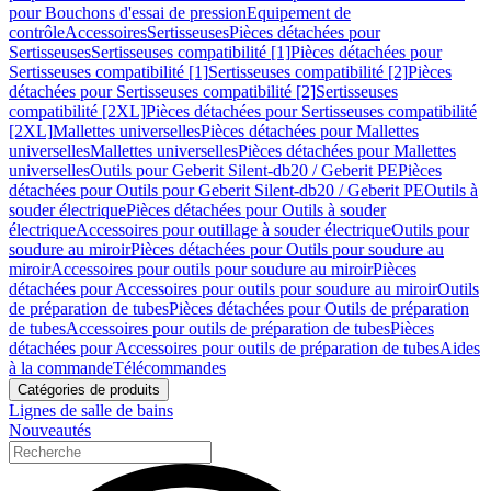
pour Bouchons d'essai de pression
Equipement de
contrôle
Accessoires
Sertisseuses
Pièces détachées pour
Sertisseuses
Sertisseuses compatibilité [1]
Pièces détachées pour
Sertisseuses compatibilité [1]
Sertisseuses compatibilité [2]
Pièces
détachées pour Sertisseuses compatibilité [2]
Sertisseuses
compatibilité [2XL]
Pièces détachées pour Sertisseuses compatibilité
[2XL]
Mallettes universelles
Pièces détachées pour Mallettes
universelles
Mallettes universelles
Pièces détachées pour Mallettes
universelles
Outils pour Geberit Silent-db20 / Geberit PE
Pièces
détachées pour Outils pour Geberit Silent-db20 / Geberit PE
Outils à
souder électrique
Pièces détachées pour Outils à souder
électrique
Accessoires pour outillage à souder électrique
Outils pour
soudure au miroir
Pièces détachées pour Outils pour soudure au
miroir
Accessoires pour outils pour soudure au miroir
Pièces
détachées pour Accessoires pour outils pour soudure au miroir
Outils
de préparation de tubes
Pièces détachées pour Outils de préparation
de tubes
Accessoires pour outils de préparation de tubes
Pièces
détachées pour Accessoires pour outils de préparation de tubes
Aides
à la commande
Télécommandes
Catégories de produits
Lignes de salle de bains
Nouveautés