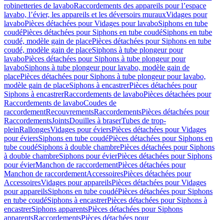
robinetteries de lavabo
Raccordements des appareils pour l’espace
lavabo, l’évier, les appareils et les déversoirs muraux
Vidages pour
lavabo
Pièces détachées pour Vidages pour lavabo
Siphons en tube
coudé
Pièces détachées pour Siphons en tube coudé
Siphons en tube
coudé, modèle gain de place
Pièces détachées pour Siphons en tube
coudé, modèle gain de place
Siphons à tube plongeur pour
lavabo
Pièces détachées pour Siphons à tube plongeur pour
lavabo
Siphons à tube plongeur pour lavabo, modèle gain de
place
Pièces détachées pour Siphons à tube plongeur pour lavabo,
modèle gain de place
Siphons à encastrer
Pièces détachées pour
Siphons à encastrer
Raccordements de lavabo
Pièces détachées pour
Raccordements de lavabo
Coudes de
raccordement
Recouvrements
Raccordements
Pièces détachées pour
Raccordements
Joints
Douilles à braser
Tubes de trop-
plein
Rallonges
Vidages pour éviers
Pièces détachées pour Vidages
pour éviers
Siphons en tube coudé
Pièces détachées pour Siphons en
tube coudé
Siphons à double chambre
Pièces détachées pour Siphons
à double chambre
Siphons pour évier
Pièces détachées pour Siphons
pour évier
Manchon de raccordement
Pièces détachées pour
Manchon de raccordement
Accessoires
Pièces détachées pour
Accessoires
Vidages pour appareils
Pièces détachées pour Vidages
pour appareils
Siphons en tube coudé
Pièces détachées pour Siphons
en tube coudé
Siphons à encastrer
Pièces détachées pour Siphons à
encastrer
Siphons apparents
Pièces détachées pour Siphons
apparents
Raccordements
Pièces détachées pour