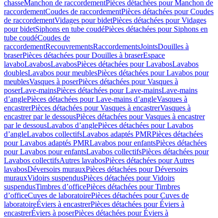
chasse
Manchon de raccordement
Pièces détachées pour Manchon de
raccordement
Coudes de raccordement
Pièces détachées pour Coudes
de raccordement
Vidages pour bidet
Pièces détachées pour Vidages
pour bidet
Siphons en tube coudé
Pièces détachées pour Siphons en
tube coudé
Coudes de
raccordement
Recouvrements
Raccordements
Joints
Douilles à
braser
Pièces détachées pour Douilles à braser
Espace
lavabo
Lavabos
Lavabos
Pièces détachées pour Lavabos
Lavabos
doubles
Lavabos pour meubles
Pièces détachées pour Lavabos pour
meubles
Vasques à poser
Pièces détachées pour Vasques à
poser
Lave-mains
Pièces détachées pour Lave-mains
Lave-mains
d’angle
Pièces détachées pour Lave-mains d’angle
Vasques à
encastrer
Pièces détachées pour Vasques à encastrer
Vasques à
encastrer par le dessous
Pièces détachées pour Vasques à encastrer
par le dessous
Lavabos d’angle
Pièces détachées pour Lavabos
d’angle
Lavabos collectifs
Lavabos adaptés PMR
Pièces détachées
pour Lavabos adaptés PMR
Lavabos pour enfants
Pièces détachées
pour Lavabos pour enfants
Lavabos collectifs
Pièces détachées pour
Lavabos collectifs
Autres lavabos
Pièces détachées pour Autres
lavabos
Déversoirs muraux
Pièces détachées pour Déversoirs
muraux
Vidoirs suspendus
Pièces détachées pour Vidoirs
suspendus
Timbres dʼoffice
Pièces détachées pour Timbres
dʼoffice
Cuves de laboratoire
Pièces détachées pour Cuves de
laboratoire
Éviers à encastrer
Pièces détachées pour Éviers à
encastrer
Éviers à poser
Pièces détachées pour Éviers à