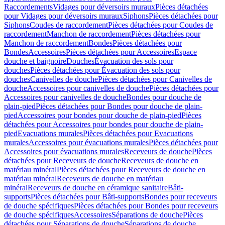
Raccordements
Vidages pour déversoirs muraux
Pièces détachées
pour Vidages pour déversoirs muraux
Siphons
Pièces détachées pour
Siphons
Coudes de raccordement
Pièces détachées pour Coudes de
raccordement
Manchon de raccordement
Pièces détachées pour
Manchon de raccordement
Bondes
Pièces détachées pour
Bondes
Accessoires
Pièces détachées pour Accessoires
Espace
douche et baignoire
Douches
Évacuation des sols pour
douches
Pièces détachées pour Évacuation des sols pour
douches
Canivelles de douche
Pièces détachées pour Canivelles de
douche
Accessoires pour canivelles de douche
Pièces détachées pour
Accessoires pour canivelles de douche
Bondes pour douche de
plain-pied
Pièces détachées pour Bondes pour douche de plain-
pied
Accessoires pour bondes pour douche de plain-pied
Pièces
détachées pour Accessoires pour bondes pour douche de plain-
pied
Evacuations murales
Pièces détachées pour Evacuations
murales
Accessoires pour évacuations murales
Pièces détachées pour
Accessoires pour évacuations murales
Receveurs de douche
Pièces
détachées pour Receveurs de douche
Receveurs de douche en
matériau minéral
Pièces détachées pour Receveurs de douche en
matériau minéral
Receveurs de douche en matériau
minéral
Receveurs de douche en céramique sanitaire
Bâti-
supports
Pièces détachées pour Bâti-supports
Bondes pour receveurs
de douche spécifiques
Pièces détachées pour Bondes pour receveurs
de douche spécifiques
Accessoires
Séparations de douche
Pièces
détachées pour Séparations de douche
Séparations de douche