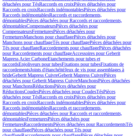
détachées pour Tés
Raccords en croix
Pièces détachées pour
Raccords en croix
Raccords indémontables
Pièces détachées pour
Raccords indémontables
Raccords et raccordements,
démontables
Pièces détachées pour Raccords et raccordements,
démontables
Compensateurs
Pièces détachées pour
Compensateurs
Fermetures
Pièces détachées pour
Fermetures
Manchons pour chauffage
Pièces détachées pour
Manchons pour chauffage
Tés pour chauffage
Pièces détachées pour
Tés pour chauffage
Raccordements pour chauffage
Pièces détachées
pour Raccordements pour chauffage
Accessoires pour Geberit
Mapress Acier Carbone
Etanchements pour tubes et
raccords
Enjoliveurs pour tubes
Fixations pour tubes
Fixations de
raccordements
Joints d'étanchéité
Jeux de vis pour assemblages à
bride
Geberit Mapress Cuivre
Geberit Mapress Cuivre
Pièces
détachées pour Geberit Mapress Cuivre
Manchons
Pièces détachées
pour Manchons
Réductions
Pièces détachées pour
Réductions
Coudes
Pièces détachées pour Coudes
Tés
Pièces
détachées pour Tés
Raccords en croix
Pièces détachées pour
Raccords en croix
Raccords indémontables
Pièces détachées pour
Raccords indémontables
Raccords et raccordements,
démontables
Pièces détachées pour Raccords et raccordements,
démontables
Fermetures
Pièces détachées pour
Fermetures
Raccordements
Pièces détachées pour Raccordements
Tés
pour chauffage
Pièces détachées pour Tés pour
chauffage
Raccordements pour chauffage
Pièces détachées pour