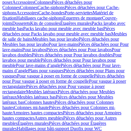
poser
Accessoires
Colonnes
Pièces détachées pour
Colonnes
Colonnes
Cache-siphons
Pièces détachées pour Cache-
siphons
Accessoires
Cache-bondes
Porte-serviettes
Matériel de
fixation
Habillages cache-siphons
Equerres de montage
Couvre-
joints
Dosserets
Kits de consoles
Étagères murales
Packs lavabo avec
meuble bas
Packs lavabo pour meuble avec meuble bas
Pièces
détachées pour Packs lavabo pour meuble avec meuble bas
Meubles
de salle de bains
Meubles bas pour lavabo
Pièces détachées pour
Meubles bas pour lavabo
Pour lave-mains
Pièces détachées pour Pour
lave-mains
Pour lavabos
Pièces détachées pour Pour lavabos
Pour
lavabos doubles
Pièces détachées pour Pour lavabos doubles
Pour
lavabos pour meuble
Pièces détachées pour Pour lavabos pour
meuble
Pour lave-mains d’angle
Pièces détachées pour Pour lave-
mains d’angle
Plans pour vasques
Pièces détachées pour Plans pour
vasques
Pour vasque à poser en forme de coupelle
Pièces détachées
pour Pour vasque à poser en forme de coupelle
Pour vasque à poser
rectangulaire
Pièces détachées pour Pour vasque à poser
rectangulaire
Meubles latéraux
Pièces détachées pour Meubles
latéraux
Meubles latéraux bas
Pièces détachées pour Meubles
latéraux bas
Colonnes hautes
Pièces détachées pour Colonnes
hautes
Colonnes mi-haute
Pièces détachées pour Colonnes mi-
haute
Armoires hautes compactes
Pièces détachées pour Armoires
hautes compactes
Autres meubles
Pièces détachées pour Autres
meubles
Étagères murales
Pièces détachées pour Étagères
murales
Habillages pour bâti-support Duofix pour WC