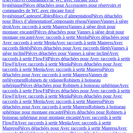
hygiénique
Pièces détachées pour Accessoires pour réservoirs et
commandes de WC avec rinçage forcé
hygiénique
Capteurs
Câbles
Blocs d’alimentation
Pièces détachées
pour Blocs d’alimentation
Composants réseau
Vannes
Vannes à siège
droit
Avec raccords à sertir Mapress
Vannes à siège droit pour
montage encastré
Pièces détachées pour Vannes à siège droit pour
montage encastré
Avec raccords à sertir Mepla
Pièces détachées pour
Avec raccords à sertir Mepla
Avec raccords à sertir Mapress
Avec
raccords filetés
Pièces détachées pour Avec raccords filetés
Vannes à
siège incliné
Pièces détachées pour Vannes à siège incliné
Avec
raccords à sertir FlowFit
Pièces détachées pour Avec raccords à sertir
FlowFit
Avec raccords à sertir Mepla
Pièces détachées pour Avec
raccords à sertir Mepla
Avec raccords à sertir Mapress
Pièces
détachées pour Avec raccords à sertir Mapress
Vannes de
prélèvement
Robinets de vidange
Robinets à boisseau
sphérique
Pièces détachées pour Robinets à boisseau sphérique
Avec
raccords à sertir FlowFit
Pièces détachées pour Avec raccords à sertir
FlowFit
Avec raccords à sertir Mepla
Pièces détachées pour Avec
raccords à sertir Mepla
Avec raccords à sertir Mapress
Pièces
détachées pour Avec raccords à sertir Mapress
Robinets à boisseau
sphérique pour montage encastré
Pièces détachées pour Robinets à
boisseau sphérique pour montage encastré
Avec raccords à sertir
FlowFit
Avec raccords à sertir Mepla
Avec raccords à sertir
Mapress
Pièces détachées pour Avec raccords à sertir Mapress
Avec