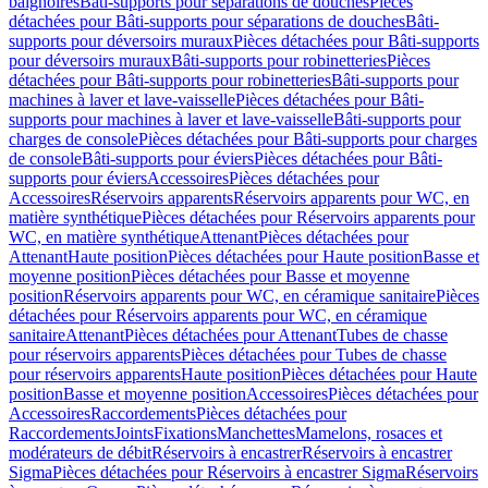
baignoires
Bâti-supports pour séparations de douches
Pièces
détachées pour Bâti-supports pour séparations de douches
Bâti-
supports pour déversoirs muraux
Pièces détachées pour Bâti-supports
pour déversoirs muraux
Bâti-supports pour robinetteries
Pièces
détachées pour Bâti-supports pour robinetteries
Bâti-supports pour
machines à laver et lave-vaisselle
Pièces détachées pour Bâti-
supports pour machines à laver et lave-vaisselle
Bâti-supports pour
charges de console
Pièces détachées pour Bâti-supports pour charges
de console
Bâti-supports pour éviers
Pièces détachées pour Bâti-
supports pour éviers
Accessoires
Pièces détachées pour
Accessoires
Réservoirs apparents
Réservoirs apparents pour WC, en
matière synthétique
Pièces détachées pour Réservoirs apparents pour
WC, en matière synthétique
Attenant
Pièces détachées pour
Attenant
Haute position
Pièces détachées pour Haute position
Basse et
moyenne position
Pièces détachées pour Basse et moyenne
position
Réservoirs apparents pour WC, en céramique sanitaire
Pièces
détachées pour Réservoirs apparents pour WC, en céramique
sanitaire
Attenant
Pièces détachées pour Attenant
Tubes de chasse
pour réservoirs apparents
Pièces détachées pour Tubes de chasse
pour réservoirs apparents
Haute position
Pièces détachées pour Haute
position
Basse et moyenne position
Accessoires
Pièces détachées pour
Accessoires
Raccordements
Pièces détachées pour
Raccordements
Joints
Fixations
Manchettes
Mamelons, rosaces et
modérateurs de débit
Réservoirs à encastrer
Réservoirs à encastrer
Sigma
Pièces détachées pour Réservoirs à encastrer Sigma
Réservoirs