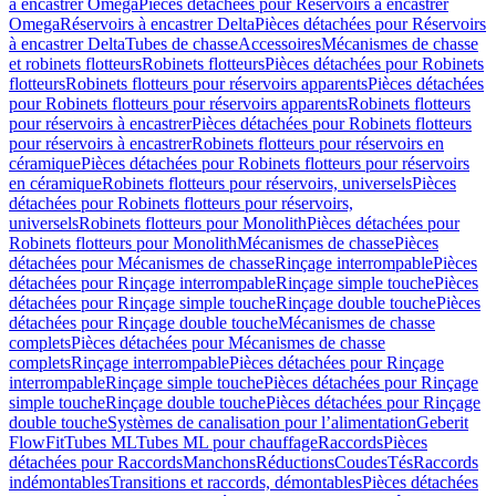
à encastrer Omega
Pièces détachées pour Réservoirs à encastrer
Omega
Réservoirs à encastrer Delta
Pièces détachées pour Réservoirs
à encastrer Delta
Tubes de chasse
Accessoires
Mécanismes de chasse
et robinets flotteurs
Robinets flotteurs
Pièces détachées pour Robinets
flotteurs
Robinets flotteurs pour réservoirs apparents
Pièces détachées
pour Robinets flotteurs pour réservoirs apparents
Robinets flotteurs
pour réservoirs à encastrer
Pièces détachées pour Robinets flotteurs
pour réservoirs à encastrer
Robinets flotteurs pour réservoirs en
céramique
Pièces détachées pour Robinets flotteurs pour réservoirs
en céramique
Robinets flotteurs pour réservoirs, universels
Pièces
détachées pour Robinets flotteurs pour réservoirs,
universels
Robinets flotteurs pour Monolith
Pièces détachées pour
Robinets flotteurs pour Monolith
Mécanismes de chasse
Pièces
détachées pour Mécanismes de chasse
Rinçage interrompable
Pièces
détachées pour Rinçage interrompable
Rinçage simple touche
Pièces
détachées pour Rinçage simple touche
Rinçage double touche
Pièces
détachées pour Rinçage double touche
Mécanismes de chasse
complets
Pièces détachées pour Mécanismes de chasse
complets
Rinçage interrompable
Pièces détachées pour Rinçage
interrompable
Rinçage simple touche
Pièces détachées pour Rinçage
simple touche
Rinçage double touche
Pièces détachées pour Rinçage
double touche
Systèmes de canalisation pour l’alimentation
Geberit
FlowFit
Tubes ML
Tubes ML pour chauffage
Raccords
Pièces
détachées pour Raccords
Manchons
Réductions
Coudes
Tés
Raccords
indémontables
Transitions et raccords, démontables
Pièces détachées