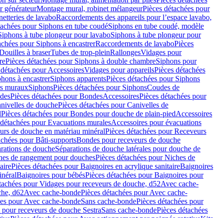
r générateur
Montage mural, robinet mélangeur
Pièces détachées pour
netteries de lavabo
Raccordements des appareils pour l’espace lavabo,
tachées pour Siphons en tube coudé
Siphons en tube coudé, modèle
Siphons à tube plongeur pour lavabo
Siphons à tube plongeur pour
achées pour Siphons à encastrer
Raccordements de lavabo
Pièces
Douilles à braser
Tubes de trop-plein
Rallonges
Vidages pour
re
Pièces détachées pour Siphons à double chambre
Siphons pour
 détachées pour Accessoires
Vidages pour appareils
Pièces détachées
hons à encastrer
Siphons apparents
Pièces détachées pour Siphons
rs muraux
Siphons
Pièces détachées pour Siphons
Coudes de
des
Pièces détachées pour Bondes
Accessoires
Pièces détachées pour
nivelles de douche
Pièces détachées pour Canivelles de
d
Pièces détachées pour Bondes pour douche de plain-pied
Accessoires
 détachées pour Evacuations murales
Accessoires pour évacuations
urs de douche en matériau minéral
Pièces détachées pour Receveurs
achées pour Bâti-supports
Bondes pour receveurs de douche
arations de douche
Séparations de douche latérales pour douche de
hes de rangement pour douches
Pièces détachées pour Niches de
aire
Pièces détachées pour Baignoires en acrylique sanitaire
Baignoires
inéral
Baignoires pour bébés
Pièces détachées pour Baignoires pour
tachées pour Vidages pour receveurs de douche, d52
Avec cache-
che, d62
Avec cache-bonde
Pièces détachées pour Avec cache-
ées pour Avec cache-bonde
Sans cache-bonde
Pièces détachées pour
 pour receveurs de douche Sestra
Sans cache-bonde
Pièces détachées