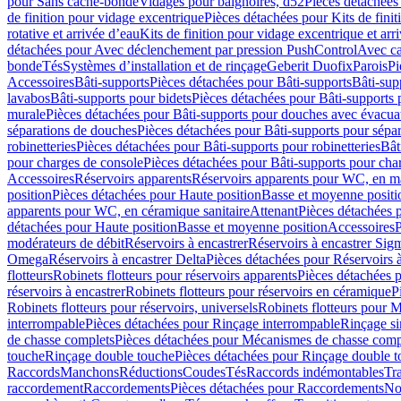
pour Sans cache-bonde
Vidages pour baignoires, d52
Pièces détachées
de finition pour vidage excentrique
Pièces détachées pour Kits de fini
rotative et arrivée d’eau
Kits de finition pour vidage excentrique et arr
détachées pour Avec déclenchement par pression PushControl
Avec c
bonde
Tés
Systèmes d’installation et de rinçage
Geberit Duofix
Parois
Pi
Accessoires
Bâti-supports
Pièces détachées pour Bâti-supports
Bâti-su
lavabos
Bâti-supports pour bidets
Pièces détachées pour Bâti-supports 
murale
Pièces détachées pour Bâti-supports pour douches avec évacua
séparations de douches
Pièces détachées pour Bâti-supports pour sépa
robinetteries
Pièces détachées pour Bâti-supports pour robinetteries
Bât
pour charges de console
Pièces détachées pour Bâti-supports pour cha
Accessoires
Réservoirs apparents
Réservoirs apparents pour WC, en ma
position
Pièces détachées pour Haute position
Basse et moyenne positi
apparents pour WC, en céramique sanitaire
Attenant
Pièces détachées 
détachées pour Haute position
Basse et moyenne position
Accessoires
P
modérateurs de débit
Réservoirs à encastrer
Réservoirs à encastrer Sig
Omega
Réservoirs à encastrer Delta
Pièces détachées pour Réservoirs à
flotteurs
Robinets flotteurs pour réservoirs apparents
Pièces détachées p
réservoirs à encastrer
Robinets flotteurs pour réservoirs en céramique
P
Robinets flotteurs pour réservoirs, universels
Robinets flotteurs pour 
interrompable
Pièces détachées pour Rinçage interrompable
Rinçage s
de chasse complets
Pièces détachées pour Mécanismes de chasse comp
touche
Rinçage double touche
Pièces détachées pour Rinçage double 
Raccords
Manchons
Réductions
Coudes
Tés
Raccords indémontables
Tra
raccordement
Raccordements
Pièces détachées pour Raccordements
Nou