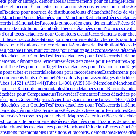
cords pour chauffage, démontables
Raccordements pour chauffage
Pièces
ubes et raccords
Étanchéités pour raccords
Recouvrements pour tubes
Re
on
Fixations pour nourrice de distribution
Joints d’étanchéité
Packs de vis
ds
Manchons
Pièces détachées pour Manchons
Réductions
Pièces détaché
ccords indémontables
Raccords et raccordements, démontables
Pièces dé
rrices de distribution à emboîter
Pièces détachées pour Nourrices de dis
 d'eau
Pièces détachées pour Compteurs d'eau
Raccordements pour chau
r tubes et raccords
Isolations pour raccordements
Etanchements pour tube
chées pour Fixations de raccordements
Armoires de distribution
Pièces dé
eau potable
Tubes multicouches pour chauffage
Raccords
Pièces détaché
 détachées pour Coudes
Tés
Pièces détachées pour Tés
Raccords indémon
rdements, démontables
Fermetures
Pièces détachées pour Fermetures
Appl
ord fileté
Tés pour chauffage
Pièces détachées pour Tés pour chauffage
ns pour tubes et raccords
Isolations pour raccordements
Etanchements pour
raccordements
Joints d'étanchéité
Jeux de vis pour assemblages de brides
G
ubes 1.4521 (AISI 444)
Tubes 1.4301 (AISI 304)
Mamelons
Manchons
 pour Tés
Raccords indémontables
Pièces détachées pour Raccords indé
détachées pour Compensateurs
Traversées
Fermetures
Pièces détachées po
hées pour Geberit Mapress Acier Inox, sans silicone
Tubes 1.4401 (AISI
 détachées pour Coudes
Tés
Pièces détachées pour Tés
Raccords indémon
rdements, démontables
Fermetures
Pièces détachées pour Fermetures
Racc
raversées
Accessoires pour Geberit Mapress Acier Inox
Pièces détachée
es
Fixations de raccordements
Pièces détachées pour Fixations de racco
s
Manchons
Pièces détachées pour Manchons
Réductions
Pièces détachée
ransitions indémontables
Transitions et raccords, démontables
Pièces dét