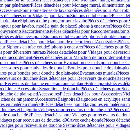
on par générateur
Pièces détachées pour Montage mural, alimentation pa
Accessoires
Pour robinetteries de lavabo
Pièces détachées pour Pour robi
es détachées pour Vidages pour lavabo
Siphons en tube coudé
Pièces dé
in de place
Siphons à tube plongeur pour lavabo
Pièces détachées pour 
ongeur pour lavabo, modèle gain de place
Siphons à encastrer
Pièces dét
ouvrements
Raccordements
Pièces détachées pour Raccordements
Joints
dé
Pièces détachées pour Siphons en tube coudé
Siphons à double chamb
ent
Pièces détachées pour Manchon de raccordement
Accessoires
Pièces
our Siphons en tube coudé
Siphons à encastrer
Pièces détachées pour Sip
s pour déversoirs muraux
Pièces détachées pour Vidages pour déversoi
 de raccordement
Pièces détachées pour Manchon de raccordement
Bon
pour douches
Pièces détachées pour Évacuation des sols pour douches
Ca
ccessoires pour canivelles de douche
Bondes pour douche de plain-pie
ires pour bondes pour douche de plain-pied
Evacuations murales
Pièces
eceveurs de douche
Pièces détachées pour Receveurs de douche
Receve
ral
Receveurs de douche en céramique sanitaire
Bâti-supports
Pièces dét
pécifiques
Accessoires
Séparations de douche
Pièces détachées pour Sép
 douche de plain-pied
Accessoires
Pièces détachées pour Accessoires
Nic
Niches de rangement
Accessoires
Baignoires
Baignoires en acrylique sanit
res en matériau minéral
Pièces détachées pour Baignoires en matériau m
douches et baignoires
Vidages pour receveurs de douche, d52
Pièces dé
s de douche, d62
Pièces détachées pour Vidages pour receveurs de dou
Vidages pour receveurs de douche, d90
Avec cache-bonde
Pièces détach
Vidages pour receveurs de douche Sestra
Pièces détachées pour Vidages