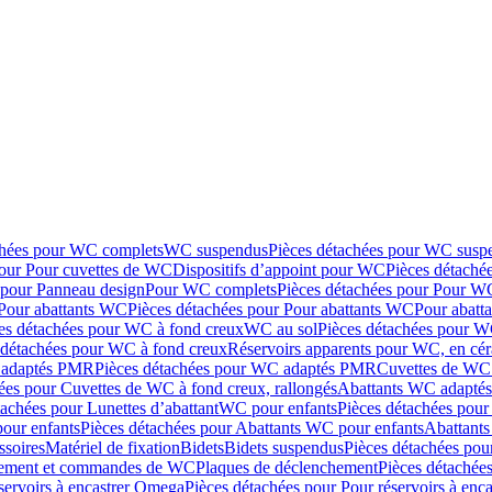
chées pour WC complets
WC suspendus
Pièces détachées pour WC susp
pour Pour cuvettes de WC
Dispositifs d’appoint pour WC
Pièces détaché
 pour Panneau design
Pour WC complets
Pièces détachées pour Pour W
Pour abattants WC
Pièces détachées pour Pour abattants WC
Pour abatt
es détachées pour WC à fond creux
WC au sol
Pièces détachées pour W
 détachées pour WC à fond creux
Réservoirs apparents pour WC, en cér
adaptés PMR
Pièces détachées pour WC adaptés PMR
Cuvettes de WC 
ées pour Cuvettes de WC à fond creux, rallongés
Abattants WC adapt
tachées pour Lunettes d’abattant
WC pour enfants
Pièces détachées pou
our enfants
Pièces détachées pour Abattants WC pour enfants
Abattant
ssoires
Matériel de fixation
Bidets
Bidets suspendus
Pièces détachées pou
hement et commandes de WC
Plaques de déclenchement
Pièces détachée
servoirs à encastrer Omega
Pièces détachées pour Pour réservoirs à enc