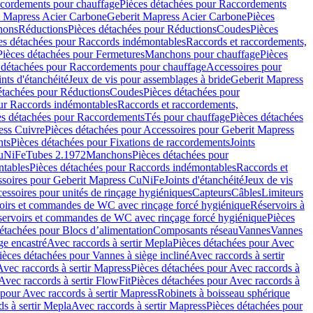
cordements pour chauffage
Pièces détachées pour Raccordements
t Mapress Acier Carbone
Geberit Mapress Acier Carbone
Pièces
hons
Réductions
Pièces détachées pour Réductions
Coudes
Pièces
es détachées pour Raccords indémontables
Raccords et raccordements,
Pièces détachées pour Fermetures
Manchons pour chauffage
Pièces
 détachées pour Raccordements pour chauffage
Accessoires pour
ints d'étanchéité
Jeux de vis pour assemblages à bride
Geberit Mapress
étachées pour Réductions
Coudes
Pièces détachées pour
ur Raccords indémontables
Raccords et raccordements,
es détachées pour Raccordements
Tés pour chauffage
Pièces détachées
ess Cuivre
Pièces détachées pour Accessoires pour Geberit Mapress
nts
Pièces détachées pour Fixations de raccordements
Joints
CuNiFe
Tubes 2.1972
Manchons
Pièces détachées pour
tables
Pièces détachées pour Raccords indémontables
Raccords et
soires pour Geberit Mapress CuNiFe
Joints d'étanchéité
Jeux de vis
essoires pour unités de rinçage hygiéniques
Capteurs
Câbles
Limiteurs
voirs et commandes de WC avec rinçage forcé hygiénique
Réservoirs à
éservoirs et commandes de WC avec rinçage forcé hygiénique
Pièces
étachées pour Blocs d’alimentation
Composants réseau
Vannes
Vannes
ge encastré
Avec raccords à sertir Mepla
Pièces détachées pour Avec
ièces détachées pour Vannes à siège incliné
Avec raccords à sertir
Avec raccords à sertir Mapress
Pièces détachées pour Avec raccords à
Avec raccords à sertir FlowFit
Pièces détachées pour Avec raccords à
 pour Avec raccords à sertir Mapress
Robinets à boisseau sphérique
s à sertir Mepla
Avec raccords à sertir Mapress
Pièces détachées pour