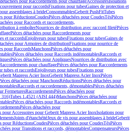
 détachées pour Raccordements pour chauffage
Accessoires
Isolations
couvrement pour raccords
Fixations pour tubes
Gaines de protection et
 pour assemblages à bride
Consommables
Geberit PushFit
Tubes
es pour Réductions
Coudes
Pièces détachées pour Coudes
Tés
Pièces
tachées pour Raccords et raccordements,
tribution à emboîter
Nourrices de distribution avec raccord fileté
Pièces
ffage
Pièces détachées pour Raccordements pour
s et raccords
Enjoliveurs pour tubes
Fixations pour tubes
Gaines de
tachées pour Armoires de distribution
Fixations pour nourrice de
es pour Raccords
Manchons
Pièces détachées pour
tables
Pièces détachées pour Raccords indémontables
Raccords et
iques
Pièces détachées pour Appliques
Nourrices de distribution avec
Raccordements pour chauffage
Pièces détachées pour Raccordements
 tubes et raccords
Enjoliveurs pour tubes
Fixations pour
eberit Mapress Acier Inox
Geberit Mapress Acier Inox
Pièces
Pièces détachées pour Manchons
Réductions
Pièces détachées pour
montables
Raccords et raccordements, démontables
Pièces détachées
ur Fermetures
Raccordements
Pièces détachées pour
 316)
Tubes 1.4521 (AISI 444)
Manchons
Pièces détachées pour
tables
Pièces détachées pour Raccords indémontables
Raccords et
ordements
Pièces détachées pour
s pour Accessoires pour Geberit Mapress Acier Inox
Isolations pour
rdements
Joints d'étanchéité
Jeux de vis pour assemblages à bride
Geberit
s pour Réductions
Coudes
Pièces détachées pour Coudes
Tés
Pièces
achées pour Transitions et raccords, démontables
Compensateurs
Pièces