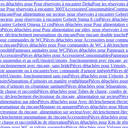
ces détachées pour Pour réservoirs à encastrer Delta
Pour les réservoirs 
our Pour réservoirs à encastrer 300T
Accessoires
Consommables
Command
rinçage
Pour alimentation sur secteur, pour réservoirs à encastrer Gebe
 secteur, pour réservoirs à encastrer Geberit Sigma 8 cm
Pièces détachées
encastrer Geberit Omega 12 cm
Pièces détachées pour Pour alimentation s
m
Pièces détachées pour Pour alimentation par piles, pour réservoirs à 
c déclenchement pneumatique du rinçage
Pour rinçage double touche
P
 pour commandes de WC
Pièces détachées pour Accessoires pour com
u rinçage
Pièces détachées pour Pour commandes de WC à déclencheme
onolith
Panneaux sanitaires pour WC
Pièces détachées pour Panneaux s
Accessoires
Pièces détachées pour Accessoires
Consommables
Panneaux 
s suspendus et au sol
Urinoirs
Urinoirs, fonctionnement avec rinçage, av
fonctionnement avec rinçage, sans bride
Pièces détachées pour Urinoirs,
ir apparente ou à encastrer
Avec commande d'urinoir intégrée
Pièces d
grée
Urinoirs, fonctionnement sans eau
Pièces détachées pour Urinoirs, 
noirs
Séparations d’urinoirs en matière synthétique
Pièces détachées pour
ons d’urinoirs en céramique sanitaire
Pièces détachées pour Séparations 
de chasse et raccords
Pièces détachées pour Tubes de chasse, coudes de 
c déclenchement électronique du rinçage, alimentation sur secteur
Pièc
limentation par piles
Pièces détachées pour Avec déclenchement électron
neumatique du rinçage
Montage en apparent
Pièces détachées pour Mont
tronique du rinçage, alimentation sur secteur
Avec déclenchement électr
clenchement pneumatique du rinçage
Accessoires
Pièces détachées pour
 chasse et raccords
Kits de rénovation
Pièces détachées pour Kits de ré
dages pour WC et vidoirs suspendus
Pièces détachées pour Vidages po