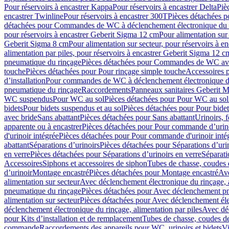
Pour réservoirs à encastrer Kappa
Pour réservoirs à encastrer Delta
Piè
encastrer Twinline
Pour réservoirs à encastrer 300T
Pièces détachées p
détachées pour Commandes de WC à déclenchement électronique du 
pour réservoirs à encastrer Geberit Sigma 12 cm
Pour alimentation sur
Geberit Sigma 8 cm
Pour alimentation sur secteur, pour réservoirs à 
alimentation par piles, pour réservoirs à encastrer Geberit Sigma 12 c
pneumatique du rinçage
Pièces détachées pour Commandes de WC ave
touche
Pièces détachées pour Pour rinçage simple touche
Accessoires
d’installation
Pour commandes de WC à déclenchement électronique d
pneumatique du rinçage
Raccordements
Panneaux sanitaires Geberit M
WC suspendus
Pour WC au sol
Pièces détachées pour Pour WC au sol
bidets
Pour bidets suspendus et au sol
Pièces détachées pour Pour bidet
avec bride
Sans abattant
Pièces détachées pour Sans abattant
Urinoirs, 
apparente ou à encastrer
Pièces détachées pour Pour commande d’urino
d'urinoir intégrée
Pièces détachées pour Pour commande d'urinoir inté
abattant
Séparations d’urinoirs
Pièces détachées pour Séparations d’uri
en verre
Pièces détachées pour Séparations d’urinoirs en verre
Séparati
Accessoires
Siphons et accessoires de siphon
Tubes de chasse, coudes 
dʼurinoir
Montage encastré
Pièces détachées pour Montage encastré
Ave
alimentation sur secteur
Avec déclenchement électronique du rinçage, a
pneumatique du rinçage
Pièces détachées pour Avec déclenchement p
alimentation sur secteur
Pièces détachées pour Avec déclenchement élec
déclenchement électronique du rinçage, alimentation par piles
Avec dé
pour Kits d’installation et de remplacement
Tubes de chasse, coudes de
commande
Raccordements des appareils pour WC, urinoirs et bidets
Vi