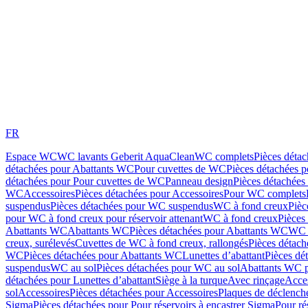
FR
Espace WC
WC lavants Geberit AquaClean
WC complets
Pièces déta
détachées pour Abattants WC
Pour cuvettes de WC
Pièces détachées 
détachées pour Pour cuvettes de WC
Panneau design
Pièces détachées
WC
Accessoires
Pièces détachées pour Accessoires
Pour WC complets
suspendus
Pièces détachées pour WC suspendus
WC à fond creux
Pièc
pour WC à fond creux pour réservoir attenant
WC à fond creux
Pièces
Abattants WC
Abattants WC
Pièces détachées pour Abattants WC
WC 
creux, surélevés
Cuvettes de WC à fond creux, rallongés
Pièces détach
WC
Pièces détachées pour Abattants WC
Lunettes d’abattant
Pièces dé
suspendus
WC au sol
Pièces détachées pour WC au sol
Abattants WC p
détachées pour Lunettes d’abattant
Siège à la turque
Avec rinçage
Acce
sol
Accessoires
Pièces détachées pour Accessoires
Plaques de déclenc
Sigma
Pièces détachées pour Pour réservoirs à encastrer Sigma
Pour ré