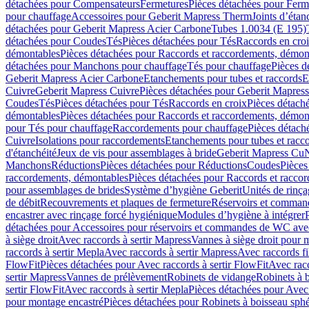
détachées pour Compensateurs
Fermetures
Pièces détachées pour Ferm
pour chauffage
Accessoires pour Geberit Mapress Therm
Joints d’étan
détachées pour Geberit Mapress Acier Carbone
Tubes 1.0034 (E 195)
détachées pour Coudes
Tés
Pièces détachées pour Tés
Raccords en cro
démontables
Pièces détachées pour Raccords et raccordements, démon
détachées pour Manchons pour chauffage
Tés pour chauffage
Pièces d
Geberit Mapress Acier Carbone
Etanchements pour tubes et raccords
E
Cuivre
Geberit Mapress Cuivre
Pièces détachées pour Geberit Mapres
Coudes
Tés
Pièces détachées pour Tés
Raccords en croix
Pièces détach
démontables
Pièces détachées pour Raccords et raccordements, démon
pour Tés pour chauffage
Raccordements pour chauffage
Pièces détach
Cuivre
Isolations pour raccordements
Etanchements pour tubes et racc
d'étanchéité
Jeux de vis pour assemblages à bride
Geberit Mapress Cu
Manchons
Réductions
Pièces détachées pour Réductions
Coudes
Pièces
raccordements, démontables
Pièces détachées pour Raccords et racco
pour assemblages de brides
Système d’hygiène Geberit
Unités de rinç
de débit
Recouvrements et plaques de fermeture
Réservoirs et comman
encastrer avec rinçage forcé hygiénique
Modules d’hygiène à intégrer
détachées pour Accessoires pour réservoirs et commandes de WC avec
à siège droit
Avec raccords à sertir Mapress
Vannes à siège droit pour 
raccords à sertir Mepla
Avec raccords à sertir Mapress
Avec raccords fi
FlowFit
Pièces détachées pour Avec raccords à sertir FlowFit
Avec racc
sertir Mapress
Vannes de prélèvement
Robinets de vidange
Robinets à 
sertir FlowFit
Avec raccords à sertir Mepla
Pièces détachées pour Avec 
pour montage encastré
Pièces détachées pour Robinets à boisseau sph