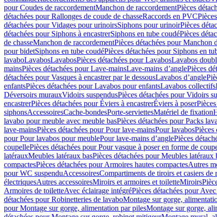
pour Coudes de raccordement
Manchon de raccordement
Pièces détac
détachées pour Rallonges de coude de chasse
Raccords en PVC
Pièce
détachées pour Vidages pour urinoirs
Siphons pour urinoir
Pièces déta
détachées pour Siphons à encastrer
Siphons en tube coudé
Pièces déta
de chasse
Manchon de raccordement
Pièces détachées pour Manchon 
pour bidet
Siphons en tube coudé
Pièces détachées pour Siphons en tu
lavabo
Lavabos
Lavabos
Pièces détachées pour Lavabos
Lavabos doubl
mains
Pièces détachées pour Lave-mains
Lave-mains d’angle
Pièces dé
détachées pour Vasques à encastrer par le dessous
Lavabos d’angle
Piè
enfants
Pièces détachées pour Lavabos pour enfants
Lavabos collectifs
Déversoirs muraux
Vidoirs suspendus
Pièces détachées pour Vidoirs s
encastrer
Pièces détachées pour Éviers à encastrer
Éviers à poser
Pièces
siphons
Accessoires
Cache-bondes
Porte-serviettes
Matériel de fixation
H
lavabo pour meuble avec meuble bas
Pièces détachées pour Packs la
lave-mains
Pièces détachées pour Pour lave-mains
Pour lavabos
Pièces
pour Pour lavabos pour meuble
Pour lave-mains d’angle
Pièces détach
coupelle
Pièces détachées pour Pour vasque à poser en forme de coupe
latéraux
Meubles latéraux bas
Pièces détachées pour Meubles latéraux 
compactes
Pièces détachées pour Armoires hautes compactes
Autres m
pour WC suspendu
Accessoires
Compartiments de tiroirs et casiers de
électriques
Autres accessoires
Miroirs et armoires et toilette
Miroirs
Pièc
Armoires de toilette
Avec éclairage intégré
Pièces détachées pour Avec 
détachées pour Robinetteries de lavabo
Montage sur gorge, alimentatio
pour Montage sur gorge, alimentation par piles
Montage sur gorge, ali
détachées pour Montage sur gorge, robinet mitigeur
Montage mural, al