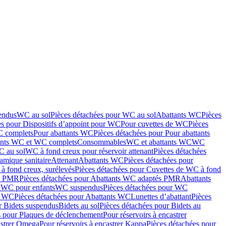
endus
WC au sol
Pièces détachées pour WC au sol
Abattants WC
Pièces
es pour Dispositifs d’appoint pour WC
Pour cuvettes de WC
Pièces
C complets
Pour abattants WC
Pièces détachées pour Pour abattants
ants WC et WC complets
Consommables
WC et abattants WC
WC
C au sol
WC à fond creux pour réservoir attenant
Pièces détachées
amique sanitaire
Attenant
Abattants WC
Pièces détachées pour
à fond creux, surélevés
Pièces détachées pour Cuvettes de WC à fond
és PMR
Pièces détachées pour Abattants WC adaptés PMR
Abattants
r WC pour enfants
WC suspendus
Pièces détachées pour WC
s WC
Pièces détachées pour Abattants WC
Lunettes d’abattant
Pièces
r Bidets suspendus
Bidets au sol
Pièces détachées pour Bidets au
s pour Plaques de déclenchement
Pour réservoirs à encastrer
astrer Omega
Pour réservoirs à encastrer Kappa
Pièces détachées pour