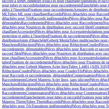
raccord à sertir
Compteurs d'eau
Tés pour chauffage
Transitions et rac
pour tubes et raccords
Isolations pour raccordements
Étanchéités pour t
aides à l'insertion
Fixations pour raccordements
Armoires de distributi
ML
Tubes ML pour chauffage
Raccords
Pièces détachées pour Raccor
détachées pour Tés
Raccords indémontables
Pièces détachées pour Ra
démontables
Raccordements
Pièces détachées pour Raccordements
Nou
détachées pour Nourrices de distribution avec raccord fileté
Compteurs
chauffage
Accessoires
Pièces détachées pour Accessoires
Isolations pou
protection et aides à l'insertion
Fixations de raccordements
Pièces déta
distribution
Joints d'étanchéité
Geberit Mepla
Tubes multicouches pour 
Manchons
Réductions
Pièces détachées pour Réductions
Coudes
Pièces
raccordements, démontables
Pièces détachées pour Raccords et racco
raccord fileté
Pièces détachées pour Nourrices de distribution avec racc
pour chauffage
Accessoires
Pièces détachées pour Accessoires
Isolatio
tubes
Fixations de raccordements
Pièces détachées pour Fixations de 
détachées pour Geberit Mapress Acier Inox
Tubes 1.4401 (AISI 316)
T
Réductions
Coudes
Pièces détachées pour Coudes
Tés
Pièces détachées
pour Raccords et raccordements, démontables
Compensateurs
Pièces 
Raccordements
Geberit Mapress Acier Inox, sans silicone
Pièces détac
Manchons
Réductions
Pièces détachées pour Réductions
Coudes
Pièces
raccordements, démontables
Pièces détachées pour Raccords et racco
Raccordements
Compensateurs
Pièces détachées pour Compensateurs
T
raccordements
Etanchements pour tubes et raccords
Fixations pour tub
Mapress Therm
Tubes Therm
Raccords
Pièces détachées pour Raccord
détachées pour Tés
Transitions indémontables
Pièces détachées pour T