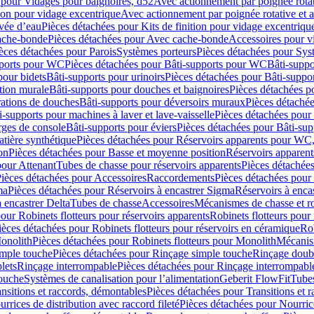
 pour Vidages pour baignoires, d52
Avec actionnement par poignée rota
tion pour vidage excentrique
Avec actionnement par poignée rotative et a
ivée d’eau
Pièces détachées pour Kits de finition pour vidage excentrique
ache-bonde
Pièces détachées pour Avec cache-bonde
Accessoires pour v
èces détachées pour Parois
Systèmes porteurs
Pièces détachées pour Sys
pports pour WC
Pièces détachées pour Bâti-supports pour WC
Bâti-suppo
pour bidets
Bâti-supports pour urinoirs
Pièces détachées pour Bâti-suppor
tion murale
Bâti-supports pour douches et baignoires
Pièces détachées p
rations de douches
Bâti-supports pour déversoirs muraux
Pièces détaché
i-supports pour machines à laver et lave-vaisselle
Pièces détachées pour 
rges de console
Bâti-supports pour éviers
Pièces détachées pour Bâti-sup
tière synthétique
Pièces détachées pour Réservoirs apparents pour WC,
on
Pièces détachées pour Basse et moyenne position
Réservoirs apparent
pour Attenant
Tubes de chasse pour réservoirs apparents
Pièces détachées
ièces détachées pour Accessoires
Raccordements
Pièces détachées pou
ma
Pièces détachées pour Réservoirs à encastrer Sigma
Réservoirs à enc
 encastrer Delta
Tubes de chasse
Accessoires
Mécanismes de chasse et rob
our Robinets flotteurs pour réservoirs apparents
Robinets flotteurs pour 
ièces détachées pour Robinets flotteurs pour réservoirs en céramique
Rob
Monolith
Pièces détachées pour Robinets flotteurs pour Monolith
Mécanis
imple touche
Pièces détachées pour Rinçage simple touche
Rinçage doub
lets
Rinçage interrompable
Pièces détachées pour Rinçage interrompabl
touche
Systèmes de canalisation pour l’alimentation
Geberit FlowFit
Tube
nsitions et raccords, démontables
Pièces détachées pour Transitions et 
rrices de distribution avec raccord fileté
Pièces détachées pour Nourrice