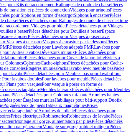
ées pour Kits de raccordement
Rallonges de coude de chasse
Pièces
s de transition et pièces de connexion
Vidages pour urinoirs
Pièces
achées pour Siphons en forme d’escargot
Siphons à encastrer
Pièces
de chasse
Pièces détachées pour Rallonges de coude de chasse et tube
 de raccordement
Vidages pour bidet
Pièces détachées pour Vidages
ouilles à braser
Pièces détachées pour Douilles à braser
Espace
asques à poser
Pièces détachées pour Vasques à poser
Lave-
our Vasques à encastrer
Vasques à encastrer par le dessous
Pièces
s PMR
Pièces détachées pour Lavabos adaptés PMR
Lavabos pour
s pour Autres lavabos
Déversoirs muraux
Pièces détachées pour
e laboratoire
Pièces détachées pour Cuves de laboratoire
Éviers à
our Colonnes
Colonnes
Cache-siphons
Pièces détachées pour Cache-
ts de consoles
Étagères murales
Packs lavabo avec meuble bas
Packs
 pour lavabo
Pièces détachées pour Meubles bas pour lavabo
Pour
r Pour lavabos doubles
Pour lavabos pour meuble
Pièces détachées
our Plans pour vasques
Pour vasque à poser en forme de
 à poser rectangulaire
Meubles latéraux
Pièces détachées pour Meubles
-haute
Pièces détachées pour Colonnes mi-haute
Armoires hautes
tachées pour Étagères murales
Habillages pour bâti-support Duofix
ge
Poignées
Jeux de pieds
Tableaux magnétiques
Prises
vec éclairage intégré
Armoires de toilette
Pièces détachées pour
soires
Prises électriques
Robinetteries
Robinetteries de lavabo
Pièces
 secteur
Montage sur gorge, alimentation par piles
Pièces détachées
entation par générateur
Montage sur gorge, robinet mitigeur
Pièces
n sur secteur
Montage mural, alimentation par piles
Pièces détachées