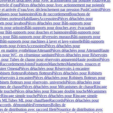
tive
Pièces détachées pour Avec actionnement par poignée rotative
Kits
rrivée d’eau
Pièces détachées pour Avec actionnement par poignée
 et arrivée d’eau
Avec déclenchement par pression PushControl
Pièces
idages pour baignoires
Kits de raccordement
Bouchons de
tèmes porteurs
Habillages
Accessoires
Pièces détachées pour
rts pour lavabos
Pièces détachées pour Bâti-supports pour
ts pour urinoirs
Bâti-supports pour douches avec évacuation
our Bâti-supports pour douches et baignoires
Bâti-supports pour
es pour Bâti-supports pour déversoirs muraux
Bâti-supports pour
Bâti-supports pour machines à laver et lave-vaisselle
Bâti-supports
ports pour éviers
Accessoires
Pièces détachées pour
 en matière synthétique
Attenant
Pièces détachées pour Attenant
Haute
s pour WC, en céramique sanitaire
Pièces détachées pour Réservoirs
 pour Tubes de chasse pour réservoirs apparents
Haute position
Pièces
r Raccordements
Joints
Fixations
Manchettes
Mamelons, rosaces et
astrer Omega
Pièces détachées pour Réservoirs à encastrer
inets flotteurs
Robinets flotteurs
Pièces détachées pour Robinets
réservoirs à encastrer
Pièces détachées pour Robinets flotteurs pour
inets flotteurs pour réservoirs, universels
Pièces détachées pour
mes de chasse
Pièces détachées pour Mécanismes de chasse
Rinçage
le touche
Pièces détachées pour Rinçage double touche
Mécanismes
e
Rinçage simple touche
Pièces détachées pour Rinçage simple
s ML
Tubes ML pour chauffage
Raccords
Pièces détachées pour
raccords, démontables
Fermetures
Boîtes de
s de distribution avec raccord fileté
Nourrice de distribution avec