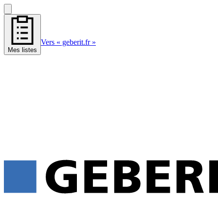
Vers « geberit.fr »
Mes listes