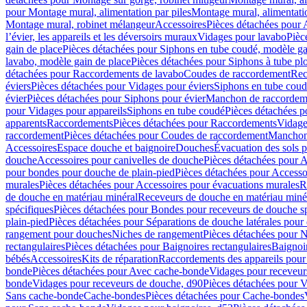
pour Montage mural, alimentation par piles
Montage mural, alimentati
Montage mural, robinet mélangeur
Accessoires
Pièces détachées pour 
l’évier, les appareils et les déversoirs muraux
Vidages pour lavabo
Pièc
gain de place
Pièces détachées pour Siphons en tube coudé, modèle ga
lavabo, modèle gain de place
Pièces détachées pour Siphons à tube pl
détachées pour Raccordements de lavabo
Coudes de raccordement
Rec
éviers
Pièces détachées pour Vidages pour éviers
Siphons en tube cou
évier
Pièces détachées pour Siphons pour évier
Manchon de raccordem
pour Vidages pour appareils
Siphons en tube coudé
Pièces détachées p
apparents
Raccordements
Pièces détachées pour Raccordements
Vidage
raccordement
Pièces détachées pour Coudes de raccordement
Manchon
Accessoires
Espace douche et baignoire
Douches
Évacuation des sols 
douche
Accessoires pour canivelles de douche
Pièces détachées pour A
pour bondes pour douche de plain-pied
Pièces détachées pour Accesso
murales
Pièces détachées pour Accessoires pour évacuations murales
R
de douche en matériau minéral
Receveurs de douche en matériau miné
spécifiques
Pièces détachées pour Bondes pour receveurs de douche s
plain-pied
Pièces détachées pour Séparations de douche latérales pour
rangement pour douches
Niches de rangement
Pièces détachées pour 
rectangulaires
Pièces détachées pour Baignoires rectangulaires
Baignoi
bébés
Accessoires
Kits de réparation
Raccordements des appareils pour 
bonde
Pièces détachées pour Avec cache-bonde
Vidages pour receveur
bonde
Vidages pour receveurs de douche, d90
Pièces détachées pour 
Sans cache-bonde
Cache-bondes
Pièces détachées pour Cache-bondes