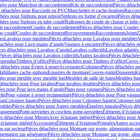
hées pour Manchon de raccordement
Kits de raccordement
Pièces détach
s détachées pour Raccords en PVC
Manchettes et cache-boulons
Raccord
chées pour Siphons pour urinoir
Siphons en forme d’escargot
Pièces dét
chées pour Siphons en tube coudé
Rallonges de coude de chasse et tube 
de raccordement
Coudes de raccordement
Pièces détachées pour Coudes
be coudé
Coudes de raccordement
Recouvrements
Raccordements
Joints
D
es
Lavabos pour meubles
Pièces détachées pour Lavabos pour meubles
V
tachées pour Lave-mains d’angle
Vasques à encastrer
Pièces détachées p
ces détachées pour Lavabos d’angle
Lavabos collectifs
Lavabos adapté
Pièces détachées pour Lavabos collectifs
Autres lavabos
Pièces détachée
uspendus
Timbres dʼoffice
Pièces détachées pour Timbres dʼoffice
Cuves d
 détachées pour Éviers à poser
Accessoires
Colonnes
Pièces détachées p
abillages cache-siphons
Equerres de montage
Couvre-joints
Dosserets
Ki
vabo pour meuble avec meuble bas
Meubles de salle de bains
Meubles bas
 détachées pour Pour lavabos
Pour lavabos doubles
Pièces détachées pou
ées pour Pour lave-mains d’angle
Plans pour vasques
Pièces détachées p
lle
Pour vasque à poser rectangulaire
Pièces détachées pour Pour vasque
bas
Colonnes hautes
Pièces détachées pour Colonnes hautes
Colonnes mi
eubles
Pièces détachées pour Autres meubles
Étagères murales
Pièces dé
 rangement
Porte-serviettes et crochets porte-serviettes
Éléments d’éclaira
es détachées pour Miroirs
Avec éclairage intégré
Pièces détachées pour A
éclairage intégré
Accessoires
Éléments d’éclairage
Poignées
Autres acces
n sur secteur
Pièces détachées pour Montage sur gorge, alimentation sur
mentation par générateur
Pièces détachées pour Montage sur gorge, alim
imentation sur secteur
Pièces détachées pour Montage mural, alimentatio