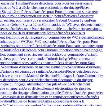
à encastrer Twinline
Pièces détachées pour Pour les réservoirs à
es de WC à déclenchement électronique du rinçage
Pièces
rit Sigma 12 cm
Pièces détachées pour Pour alimentation sur secteur,
 pour Pour alimentation sur secteur, pour réservoirs à encastrer
ur secteur, pour réservoirs à encastrer Geberit Omega 12 cm
Pour
encastrer Geberit Sigma 12 cm
Commandes de WC avec déclenchement
ièces détachées pour Pour rinçage double touche
Pour rinçage simple
mandes de WC
Kits d’installation
Pièces détachées pour Kits
nt électronique du rinçage
Pour commandes de WC à déclenchement
anitaires pour WC
Pour WC suspendus
Pièces détachées pour Pour
sanitaires pour bidets
Pièces détachées pour Panneaux sanitaires pour
ec bride
Pièces détachées pour Urinoirs, fonctionnement avec rinçage,
 fonctionnement avec rinçage, sans bride
Pour commande d’urinoir
étachées pour Avec commande d'urinoir intégrée
Pour commande
fonctionnement sans eau
Sans abattant
Pièces détachées pour Sans
 Séparations d’urinoirs en matière synthétique
Séparations d’urinoirs
d’urinoirs en céramique sanitaire
Accessoires
Pièces détachées pour
chasse et raccords
Matériel de fixation
Habillages latéraux
Commandes
es détachées pour Avec déclenchement électronique du rinçage,
ique du rinçage, alimentation par piles
Avec déclenchement
age en apparent
Avec déclenchement électronique du rinçage,
onique du rinçage, alimentation par piles
Pièces détachées pour Avec
 Accessoires
Kits d’installation et de remplacement
Pièces détachées
novation
Plaques de fermeture
Autres accessoires
Aides à la
ur WC et vidoirs suspendus
Coudes de raccordement
Pièces détachées