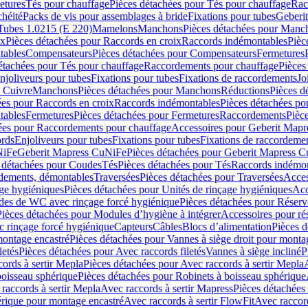
etures
Tés pour chauffage
Pièces détachées pour Tés pour chauffage
Rac
chéité
Packs de vis pour assemblages à bride
Fixations pour tubes
Geberi
Tubes 1.0215 (E 220)
Mamelons
Manchons
Pièces détachées pour Manc
ix
Pièces détachées pour Raccords en croix
Raccords indémontables
Pièc
tables
Compensateurs
Pièces détachées pour Compensateurs
Fermetures
étachées pour Tés pour chauffage
Raccordements pour chauffage
Pièces
njoliveurs pour tubes
Fixations pour tubes
Fixations de raccordements
Jo
s Cuivre
Manchons
Pièces détachées pour Manchons
Réductions
Pièces d
ées pour Raccords en croix
Raccords indémontables
Pièces détachées po
tables
Fermetures
Pièces détachées pour Fermetures
Raccordements
Pièc
ées pour Raccordements pour chauffage
Accessoires pour Geberit Mapr
ords
Enjoliveurs pour tubes
Fixations pour tubes
Fixations de raccordeme
NiFe
Geberit Mapress CuNiFe
Pièces détachées pour Geberit Mapress 
 détachées pour Coudes
Tés
Pièces détachées pour Tés
Raccords indémon
rdements, démontables
Traversées
Pièces détachées pour Traversées
Acces
age hygiéniques
Pièces détachées pour Unités de rinçage hygiéniques
Acc
des de WC avec rinçage forcé hygiénique
Pièces détachées pour Réser
Pièces détachées pour Modules d’hygiène à intégrer
Accessoires pour r
 rinçage forcé hygiénique
Capteurs
Câbles
Blocs d’alimentation
Pièces d
montage encastré
Pièces détachées pour Vannes à siège droit pour monta
letés
Pièces détachées pour Avec raccords filetés
Vannes à siège incliné
P
ords à sertir Mepla
Pièces détachées pour Avec raccords à sertir Mepla
boisseau sphérique
Pièces détachées pour Robinets à boisseau sphérique
raccords à sertir Mepla
Avec raccords à sertir Mapress
Pièces détachées
érique pour montage encastré
Avec raccords à sertir FlowFit
Avec raccord