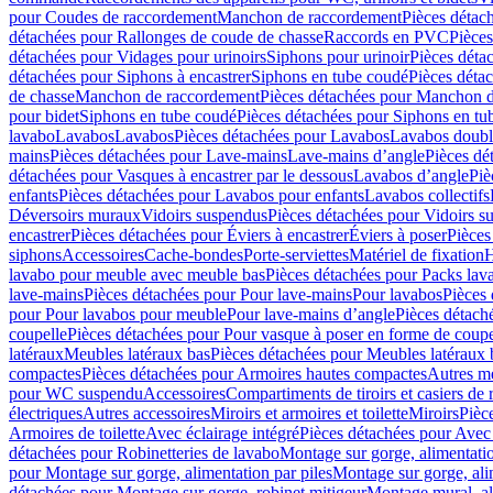
pour Coudes de raccordement
Manchon de raccordement
Pièces détac
détachées pour Rallonges de coude de chasse
Raccords en PVC
Pièce
détachées pour Vidages pour urinoirs
Siphons pour urinoir
Pièces déta
détachées pour Siphons à encastrer
Siphons en tube coudé
Pièces déta
de chasse
Manchon de raccordement
Pièces détachées pour Manchon 
pour bidet
Siphons en tube coudé
Pièces détachées pour Siphons en tu
lavabo
Lavabos
Lavabos
Pièces détachées pour Lavabos
Lavabos doubl
mains
Pièces détachées pour Lave-mains
Lave-mains d’angle
Pièces dé
détachées pour Vasques à encastrer par le dessous
Lavabos d’angle
Piè
enfants
Pièces détachées pour Lavabos pour enfants
Lavabos collectifs
Déversoirs muraux
Vidoirs suspendus
Pièces détachées pour Vidoirs s
encastrer
Pièces détachées pour Éviers à encastrer
Éviers à poser
Pièces
siphons
Accessoires
Cache-bondes
Porte-serviettes
Matériel de fixation
H
lavabo pour meuble avec meuble bas
Pièces détachées pour Packs la
lave-mains
Pièces détachées pour Pour lave-mains
Pour lavabos
Pièces
pour Pour lavabos pour meuble
Pour lave-mains d’angle
Pièces détach
coupelle
Pièces détachées pour Pour vasque à poser en forme de coupe
latéraux
Meubles latéraux bas
Pièces détachées pour Meubles latéraux 
compactes
Pièces détachées pour Armoires hautes compactes
Autres m
pour WC suspendu
Accessoires
Compartiments de tiroirs et casiers de
électriques
Autres accessoires
Miroirs et armoires et toilette
Miroirs
Pièc
Armoires de toilette
Avec éclairage intégré
Pièces détachées pour Avec 
détachées pour Robinetteries de lavabo
Montage sur gorge, alimentatio
pour Montage sur gorge, alimentation par piles
Montage sur gorge, ali
détachées pour Montage sur gorge, robinet mitigeur
Montage mural, al