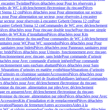
à encastrer Twinline
Pièces détachées pour Pour les réservoirs à
es de WC à déclenchement électronique du rinçage
Pièces
rit Sigma 12 cm
Pièces détachées pour Pour alimentation sur secteur,
 pour Pour alimentation sur secteur, pour réservoirs à encastrer
ur secteur, pour réservoirs à encastrer Geberit Omega 12 cm
Pour
encastrer Geberit Sigma 12 cm
Commandes de WC avec déclenchement
ièces détachées pour Pour rinçage double touche
Pour rinçage simple
mandes de WC
Kits d’installation
Pièces détachées pour Kits
nt électronique du rinçage
Pour commandes de WC à déclenchement
anitaires pour WC
Pour WC suspendus
Pièces détachées pour Pour
sanitaires pour bidets
Pièces détachées pour Panneaux sanitaires pour
ec bride
Pièces détachées pour Urinoirs, fonctionnement avec rinçage,
 fonctionnement avec rinçage, sans bride
Pour commande d’urinoir
étachées pour Avec commande d'urinoir intégrée
Pour commande
fonctionnement sans eau
Sans abattant
Pièces détachées pour Sans
 Séparations d’urinoirs en matière synthétique
Séparations d’urinoirs
d’urinoirs en céramique sanitaire
Accessoires
Pièces détachées pour
chasse et raccords
Matériel de fixation
Habillages latéraux
Commandes
es détachées pour Avec déclenchement électronique du rinçage,
ique du rinçage, alimentation par piles
Avec déclenchement
age en apparent
Avec déclenchement électronique du rinçage,
onique du rinçage, alimentation par piles
Pièces détachées pour Avec
 Accessoires
Kits d’installation et de remplacement
Pièces détachées
novation
Plaques de fermeture
Autres accessoires
Aides à la
ur WC et vidoirs suspendus
Coudes de raccordement
Pièces détachées