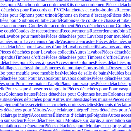
hées pour Manchon de raccordement
Kits de raccordement
Pièces détach
s détachées pour Raccords en PVC
Manchettes et cache-boulons
Raccord
chées pour Siphons pour urinoir
Siphons en forme d’escargot
Pièces dét
chées pour Siphons en tube coudé
Rallonges de coude de chasse et tube 
de raccordement
Coudes de raccordement
Pièces détachées pour Coudes
be coudé
Coudes de raccordement
Recouvrements
Raccordements
Joints
D
es
Lavabos pour meubles
Pièces détachées pour Lavabos pour meubles
V
tachées pour Lave-mains d’angle
Vasques à encastrer
Pièces détachées p
ces détachées pour Lavabos d’angle
Lavabos collectifs
Lavabos adapté
Pièces détachées pour Lavabos collectifs
Autres lavabos
Pièces détachée
uspendus
Timbres dʼoffice
Pièces détachées pour Timbres dʼoffice
Cuves d
 détachées pour Éviers à poser
Accessoires
Colonnes
Pièces détachées p
abillages cache-siphons
Equerres de montage
Couvre-joints
Dosserets
Ki
vabo pour meuble avec meuble bas
Meubles de salle de bains
Meubles bas
 détachées pour Pour lavabos
Pour lavabos doubles
Pièces détachées pou
ées pour Pour lave-mains d’angle
Plans pour vasques
Pièces détachées p
lle
Pour vasque à poser rectangulaire
Pièces détachées pour Pour vasque
bas
Colonnes hautes
Pièces détachées pour Colonnes hautes
Colonnes mi
eubles
Pièces détachées pour Autres meubles
Étagères murales
Pièces dé
 rangement
Porte-serviettes et crochets porte-serviettes
Éléments d’éclaira
es détachées pour Miroirs
Avec éclairage intégré
Pièces détachées pour A
éclairage intégré
Accessoires
Éléments d’éclairage
Poignées
Autres acces
n sur secteur
Pièces détachées pour Montage sur gorge, alimentation sur
mentation par générateur
Pièces détachées pour Montage sur gorge, alim
imentation sur secteur
Pièces détachées pour Montage mural, alimentatio