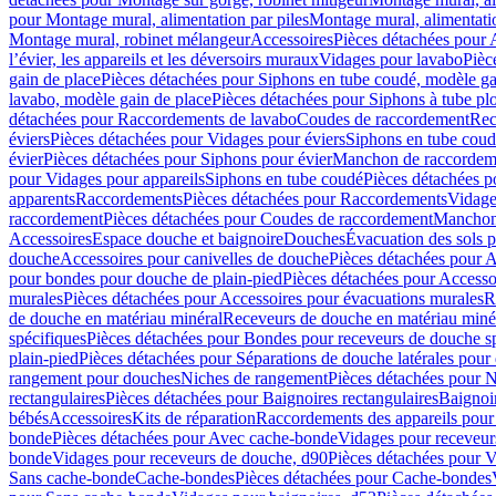
pour Montage mural, alimentation par piles
Montage mural, alimentati
Montage mural, robinet mélangeur
Accessoires
Pièces détachées pour 
l’évier, les appareils et les déversoirs muraux
Vidages pour lavabo
Pièc
gain de place
Pièces détachées pour Siphons en tube coudé, modèle ga
lavabo, modèle gain de place
Pièces détachées pour Siphons à tube pl
détachées pour Raccordements de lavabo
Coudes de raccordement
Rec
éviers
Pièces détachées pour Vidages pour éviers
Siphons en tube cou
évier
Pièces détachées pour Siphons pour évier
Manchon de raccordem
pour Vidages pour appareils
Siphons en tube coudé
Pièces détachées p
apparents
Raccordements
Pièces détachées pour Raccordements
Vidage
raccordement
Pièces détachées pour Coudes de raccordement
Manchon
Accessoires
Espace douche et baignoire
Douches
Évacuation des sols 
douche
Accessoires pour canivelles de douche
Pièces détachées pour A
pour bondes pour douche de plain-pied
Pièces détachées pour Accesso
murales
Pièces détachées pour Accessoires pour évacuations murales
R
de douche en matériau minéral
Receveurs de douche en matériau miné
spécifiques
Pièces détachées pour Bondes pour receveurs de douche s
plain-pied
Pièces détachées pour Séparations de douche latérales pour
rangement pour douches
Niches de rangement
Pièces détachées pour 
rectangulaires
Pièces détachées pour Baignoires rectangulaires
Baignoi
bébés
Accessoires
Kits de réparation
Raccordements des appareils pour 
bonde
Pièces détachées pour Avec cache-bonde
Vidages pour receveur
bonde
Vidages pour receveurs de douche, d90
Pièces détachées pour 
Sans cache-bonde
Cache-bondes
Pièces détachées pour Cache-bondes