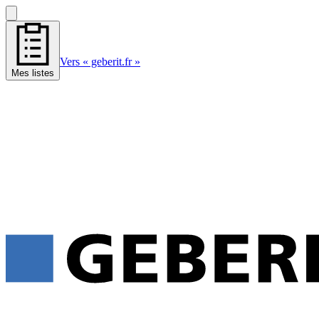
Vers « geberit.fr »
Mes listes