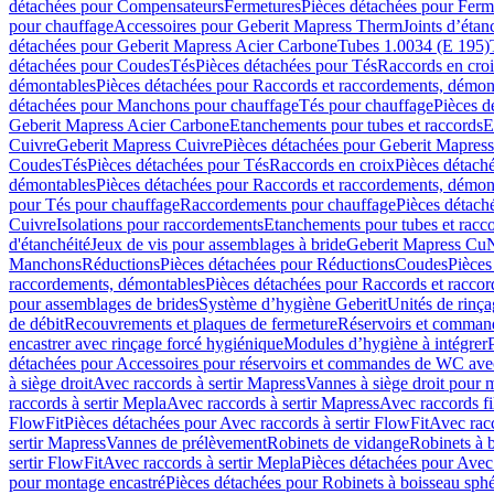
détachées pour Compensateurs
Fermetures
Pièces détachées pour Ferm
pour chauffage
Accessoires pour Geberit Mapress Therm
Joints d’étan
détachées pour Geberit Mapress Acier Carbone
Tubes 1.0034 (E 195)
détachées pour Coudes
Tés
Pièces détachées pour Tés
Raccords en cro
démontables
Pièces détachées pour Raccords et raccordements, démon
détachées pour Manchons pour chauffage
Tés pour chauffage
Pièces d
Geberit Mapress Acier Carbone
Etanchements pour tubes et raccords
E
Cuivre
Geberit Mapress Cuivre
Pièces détachées pour Geberit Mapres
Coudes
Tés
Pièces détachées pour Tés
Raccords en croix
Pièces détach
démontables
Pièces détachées pour Raccords et raccordements, démon
pour Tés pour chauffage
Raccordements pour chauffage
Pièces détach
Cuivre
Isolations pour raccordements
Etanchements pour tubes et racc
d'étanchéité
Jeux de vis pour assemblages à bride
Geberit Mapress Cu
Manchons
Réductions
Pièces détachées pour Réductions
Coudes
Pièces
raccordements, démontables
Pièces détachées pour Raccords et racco
pour assemblages de brides
Système d’hygiène Geberit
Unités de rinç
de débit
Recouvrements et plaques de fermeture
Réservoirs et comman
encastrer avec rinçage forcé hygiénique
Modules d’hygiène à intégrer
détachées pour Accessoires pour réservoirs et commandes de WC avec
à siège droit
Avec raccords à sertir Mapress
Vannes à siège droit pour 
raccords à sertir Mepla
Avec raccords à sertir Mapress
Avec raccords fi
FlowFit
Pièces détachées pour Avec raccords à sertir FlowFit
Avec racc
sertir Mapress
Vannes de prélèvement
Robinets de vidange
Robinets à 
sertir FlowFit
Avec raccords à sertir Mepla
Pièces détachées pour Avec 
pour montage encastré
Pièces détachées pour Robinets à boisseau sph