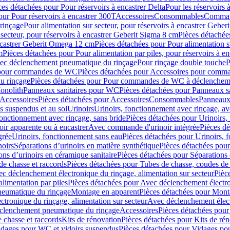
ces détachées pour Pour réservoirs à encastrer Delta
Pour les réservoirs 
our Pour réservoirs à encastrer 300T
Accessoires
Consommables
Command
rinçage
Pour alimentation sur secteur, pour réservoirs à encastrer Gebe
 secteur, pour réservoirs à encastrer Geberit Sigma 8 cm
Pièces détachées
encastrer Geberit Omega 12 cm
Pièces détachées pour Pour alimentation s
m
Pièces détachées pour Pour alimentation par piles, pour réservoirs à 
c déclenchement pneumatique du rinçage
Pour rinçage double touche
P
 pour commandes de WC
Pièces détachées pour Accessoires pour com
u rinçage
Pièces détachées pour Pour commandes de WC à déclencheme
onolith
Panneaux sanitaires pour WC
Pièces détachées pour Panneaux s
Accessoires
Pièces détachées pour Accessoires
Consommables
Panneaux 
s suspendus et au sol
Urinoirs
Urinoirs, fonctionnement avec rinçage, av
fonctionnement avec rinçage, sans bride
Pièces détachées pour Urinoirs,
ir apparente ou à encastrer
Avec commande d'urinoir intégrée
Pièces d
grée
Urinoirs, fonctionnement sans eau
Pièces détachées pour Urinoirs, 
noirs
Séparations d’urinoirs en matière synthétique
Pièces détachées pour
ons d’urinoirs en céramique sanitaire
Pièces détachées pour Séparations 
de chasse et raccords
Pièces détachées pour Tubes de chasse, coudes de 
c déclenchement électronique du rinçage, alimentation sur secteur
Pièc
limentation par piles
Pièces détachées pour Avec déclenchement électron
neumatique du rinçage
Montage en apparent
Pièces détachées pour Mont
tronique du rinçage, alimentation sur secteur
Avec déclenchement électr
clenchement pneumatique du rinçage
Accessoires
Pièces détachées pour
 chasse et raccords
Kits de rénovation
Pièces détachées pour Kits de ré
dages pour WC et vidoirs suspendus
Pièces détachées pour Vidages po