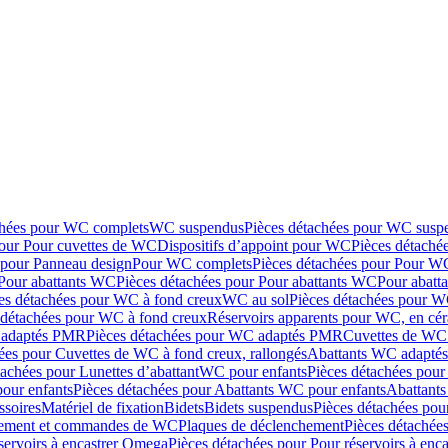
chées pour WC complets
WC suspendus
Pièces détachées pour WC susp
pour Pour cuvettes de WC
Dispositifs d’appoint pour WC
Pièces détaché
 pour Panneau design
Pour WC complets
Pièces détachées pour Pour W
Pour abattants WC
Pièces détachées pour Pour abattants WC
Pour abatt
es détachées pour WC à fond creux
WC au sol
Pièces détachées pour W
 détachées pour WC à fond creux
Réservoirs apparents pour WC, en cér
adaptés PMR
Pièces détachées pour WC adaptés PMR
Cuvettes de WC 
ées pour Cuvettes de WC à fond creux, rallongés
Abattants WC adapt
tachées pour Lunettes d’abattant
WC pour enfants
Pièces détachées pou
our enfants
Pièces détachées pour Abattants WC pour enfants
Abattant
ssoires
Matériel de fixation
Bidets
Bidets suspendus
Pièces détachées pou
hement et commandes de WC
Plaques de déclenchement
Pièces détachée
servoirs à encastrer Omega
Pièces détachées pour Pour réservoirs à enc