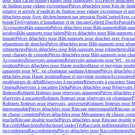
pour Sans cache-bonde
Vidages pour baignoires, d52
Pièces détachées
de finition pour vidage excentrique
Pièces détachées pour Kits de fini
rotative et arrivée d’eau
Kits de finition pour vidage excentrique et arr
détachées pour Avec déclenchement par pression PushControl
Avec c
bonde
Tés
Systèmes d’installation et de rinçage
Geberit Duofix
Parois
Pi
Accessoires
Bâti-supports
Pièces détachées pour Bâti-supports
Bâti-su
lavabos
Bâti-supports pour bidets
Pièces détachées pour Bâti-supports 
murale
Pièces détachées pour Bâti-supports pour douches avec évacua
séparations de douches
Pièces détachées pour Bâti-supports pour sépa
robinetteries
Pièces détachées pour Bâti-supports pour robinetteries
Bât
pour charges de console
Pièces détachées pour Bâti-supports pour cha
Accessoires
Réservoirs apparents
Réservoirs apparents pour WC, en ma
position
Pièces détachées pour Haute position
Basse et moyenne positi
apparents pour WC, en céramique sanitaire
Attenant
Pièces détachées 
détachées pour Haute position
Basse et moyenne position
Accessoires
P
modérateurs de débit
Réservoirs à encastrer
Réservoirs à encastrer Sig
Omega
Réservoirs à encastrer Delta
Pièces détachées pour Réservoirs à
flotteurs
Robinets flotteurs pour réservoirs apparents
Pièces détachées p
réservoirs à encastrer
Robinets flotteurs pour réservoirs en céramique
P
Robinets flotteurs pour réservoirs, universels
Robinets flotteurs pour 
interrompable
Pièces détachées pour Rinçage interrompable
Rinçage s
de chasse complets
Pièces détachées pour Mécanismes de chasse comp
touche
Rinçage double touche
Pièces détachées pour Rinçage double 
Raccords
Manchons
Réductions
Coudes
Tés
Raccords indémontables
Tra
raccordement
Raccordements
Pièces détachées pour Raccordements
Nou