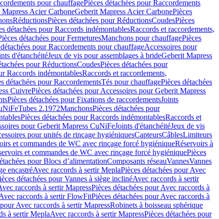
cordements pour chauffage
Pièces détachées pour Raccordements
t Mapress Acier Carbone
Geberit Mapress Acier Carbone
Pièces
hons
Réductions
Pièces détachées pour Réductions
Coudes
Pièces
es détachées pour Raccords indémontables
Raccords et raccordements,
Pièces détachées pour Fermetures
Manchons pour chauffage
Pièces
 détachées pour Raccordements pour chauffage
Accessoires pour
ints d'étanchéité
Jeux de vis pour assemblages à bride
Geberit Mapress
étachées pour Réductions
Coudes
Pièces détachées pour
ur Raccords indémontables
Raccords et raccordements,
es détachées pour Raccordements
Tés pour chauffage
Pièces détachées
ess Cuivre
Pièces détachées pour Accessoires pour Geberit Mapress
nts
Pièces détachées pour Fixations de raccordements
Joints
CuNiFe
Tubes 2.1972
Manchons
Pièces détachées pour
tables
Pièces détachées pour Raccords indémontables
Raccords et
soires pour Geberit Mapress CuNiFe
Joints d'étanchéité
Jeux de vis
essoires pour unités de rinçage hygiéniques
Capteurs
Câbles
Limiteurs
voirs et commandes de WC avec rinçage forcé hygiénique
Réservoirs à
éservoirs et commandes de WC avec rinçage forcé hygiénique
Pièces
étachées pour Blocs d’alimentation
Composants réseau
Vannes
Vannes
ge encastré
Avec raccords à sertir Mepla
Pièces détachées pour Avec
ièces détachées pour Vannes à siège incliné
Avec raccords à sertir
Avec raccords à sertir Mapress
Pièces détachées pour Avec raccords à
Avec raccords à sertir FlowFit
Pièces détachées pour Avec raccords à
 pour Avec raccords à sertir Mapress
Robinets à boisseau sphérique
s à sertir Mepla
Avec raccords à sertir Mapress
Pièces détachées pour