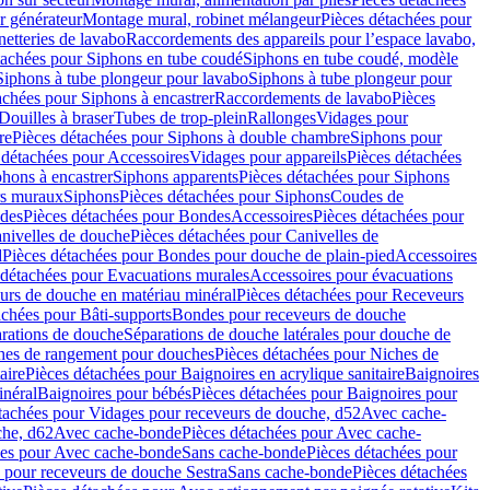
r générateur
Montage mural, robinet mélangeur
Pièces détachées pour
netteries de lavabo
Raccordements des appareils pour l’espace lavabo,
tachées pour Siphons en tube coudé
Siphons en tube coudé, modèle
Siphons à tube plongeur pour lavabo
Siphons à tube plongeur pour
achées pour Siphons à encastrer
Raccordements de lavabo
Pièces
Douilles à braser
Tubes de trop-plein
Rallonges
Vidages pour
re
Pièces détachées pour Siphons à double chambre
Siphons pour
 détachées pour Accessoires
Vidages pour appareils
Pièces détachées
hons à encastrer
Siphons apparents
Pièces détachées pour Siphons
rs muraux
Siphons
Pièces détachées pour Siphons
Coudes de
des
Pièces détachées pour Bondes
Accessoires
Pièces détachées pour
nivelles de douche
Pièces détachées pour Canivelles de
d
Pièces détachées pour Bondes pour douche de plain-pied
Accessoires
 détachées pour Evacuations murales
Accessoires pour évacuations
urs de douche en matériau minéral
Pièces détachées pour Receveurs
achées pour Bâti-supports
Bondes pour receveurs de douche
arations de douche
Séparations de douche latérales pour douche de
hes de rangement pour douches
Pièces détachées pour Niches de
aire
Pièces détachées pour Baignoires en acrylique sanitaire
Baignoires
inéral
Baignoires pour bébés
Pièces détachées pour Baignoires pour
tachées pour Vidages pour receveurs de douche, d52
Avec cache-
che, d62
Avec cache-bonde
Pièces détachées pour Avec cache-
ées pour Avec cache-bonde
Sans cache-bonde
Pièces détachées pour
 pour receveurs de douche Sestra
Sans cache-bonde
Pièces détachées