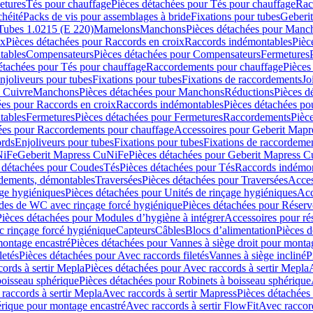
etures
Tés pour chauffage
Pièces détachées pour Tés pour chauffage
Rac
chéité
Packs de vis pour assemblages à bride
Fixations pour tubes
Geberi
Tubes 1.0215 (E 220)
Mamelons
Manchons
Pièces détachées pour Manc
ix
Pièces détachées pour Raccords en croix
Raccords indémontables
Pièc
tables
Compensateurs
Pièces détachées pour Compensateurs
Fermetures
étachées pour Tés pour chauffage
Raccordements pour chauffage
Pièces
njoliveurs pour tubes
Fixations pour tubes
Fixations de raccordements
Jo
s Cuivre
Manchons
Pièces détachées pour Manchons
Réductions
Pièces d
ées pour Raccords en croix
Raccords indémontables
Pièces détachées po
tables
Fermetures
Pièces détachées pour Fermetures
Raccordements
Pièc
ées pour Raccordements pour chauffage
Accessoires pour Geberit Mapr
ords
Enjoliveurs pour tubes
Fixations pour tubes
Fixations de raccordeme
NiFe
Geberit Mapress CuNiFe
Pièces détachées pour Geberit Mapress 
 détachées pour Coudes
Tés
Pièces détachées pour Tés
Raccords indémon
rdements, démontables
Traversées
Pièces détachées pour Traversées
Acces
age hygiéniques
Pièces détachées pour Unités de rinçage hygiéniques
Acc
des de WC avec rinçage forcé hygiénique
Pièces détachées pour Réser
Pièces détachées pour Modules d’hygiène à intégrer
Accessoires pour r
 rinçage forcé hygiénique
Capteurs
Câbles
Blocs d’alimentation
Pièces d
montage encastré
Pièces détachées pour Vannes à siège droit pour monta
letés
Pièces détachées pour Avec raccords filetés
Vannes à siège incliné
P
ords à sertir Mepla
Pièces détachées pour Avec raccords à sertir Mepla
boisseau sphérique
Pièces détachées pour Robinets à boisseau sphérique
raccords à sertir Mepla
Avec raccords à sertir Mapress
Pièces détachées
érique pour montage encastré
Avec raccords à sertir FlowFit
Avec raccord