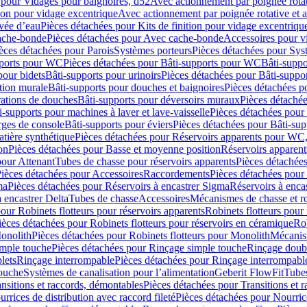
 pour Vidages pour baignoires, d52
Avec actionnement par poignée rota
tion pour vidage excentrique
Avec actionnement par poignée rotative et a
ivée d’eau
Pièces détachées pour Kits de finition pour vidage excentrique
ache-bonde
Pièces détachées pour Avec cache-bonde
Accessoires pour v
èces détachées pour Parois
Systèmes porteurs
Pièces détachées pour Sys
pports pour WC
Pièces détachées pour Bâti-supports pour WC
Bâti-suppo
pour bidets
Bâti-supports pour urinoirs
Pièces détachées pour Bâti-suppor
tion murale
Bâti-supports pour douches et baignoires
Pièces détachées p
rations de douches
Bâti-supports pour déversoirs muraux
Pièces détaché
i-supports pour machines à laver et lave-vaisselle
Pièces détachées pour 
rges de console
Bâti-supports pour éviers
Pièces détachées pour Bâti-sup
tière synthétique
Pièces détachées pour Réservoirs apparents pour WC,
on
Pièces détachées pour Basse et moyenne position
Réservoirs apparent
pour Attenant
Tubes de chasse pour réservoirs apparents
Pièces détachées
ièces détachées pour Accessoires
Raccordements
Pièces détachées pou
ma
Pièces détachées pour Réservoirs à encastrer Sigma
Réservoirs à enc
 encastrer Delta
Tubes de chasse
Accessoires
Mécanismes de chasse et rob
our Robinets flotteurs pour réservoirs apparents
Robinets flotteurs pour 
ièces détachées pour Robinets flotteurs pour réservoirs en céramique
Rob
Monolith
Pièces détachées pour Robinets flotteurs pour Monolith
Mécanis
imple touche
Pièces détachées pour Rinçage simple touche
Rinçage doub
lets
Rinçage interrompable
Pièces détachées pour Rinçage interrompabl
touche
Systèmes de canalisation pour l’alimentation
Geberit FlowFit
Tube
nsitions et raccords, démontables
Pièces détachées pour Transitions et 
rrices de distribution avec raccord fileté
Pièces détachées pour Nourrice