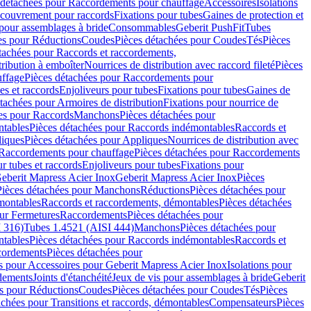
 détachées pour Raccordements pour chauffage
Accessoires
Isolations
couvrement pour raccords
Fixations pour tubes
Gaines de protection et
 pour assemblages à bride
Consommables
Geberit PushFit
Tubes
es pour Réductions
Coudes
Pièces détachées pour Coudes
Tés
Pièces
tachées pour Raccords et raccordements,
tribution à emboîter
Nourrices de distribution avec raccord fileté
Pièces
ffage
Pièces détachées pour Raccordements pour
s et raccords
Enjoliveurs pour tubes
Fixations pour tubes
Gaines de
tachées pour Armoires de distribution
Fixations pour nourrice de
es pour Raccords
Manchons
Pièces détachées pour
tables
Pièces détachées pour Raccords indémontables
Raccords et
iques
Pièces détachées pour Appliques
Nourrices de distribution avec
Raccordements pour chauffage
Pièces détachées pour Raccordements
 tubes et raccords
Enjoliveurs pour tubes
Fixations pour
eberit Mapress Acier Inox
Geberit Mapress Acier Inox
Pièces
Pièces détachées pour Manchons
Réductions
Pièces détachées pour
montables
Raccords et raccordements, démontables
Pièces détachées
ur Fermetures
Raccordements
Pièces détachées pour
 316)
Tubes 1.4521 (AISI 444)
Manchons
Pièces détachées pour
tables
Pièces détachées pour Raccords indémontables
Raccords et
ordements
Pièces détachées pour
s pour Accessoires pour Geberit Mapress Acier Inox
Isolations pour
rdements
Joints d'étanchéité
Jeux de vis pour assemblages à bride
Geberit
s pour Réductions
Coudes
Pièces détachées pour Coudes
Tés
Pièces
achées pour Transitions et raccords, démontables
Compensateurs
Pièces