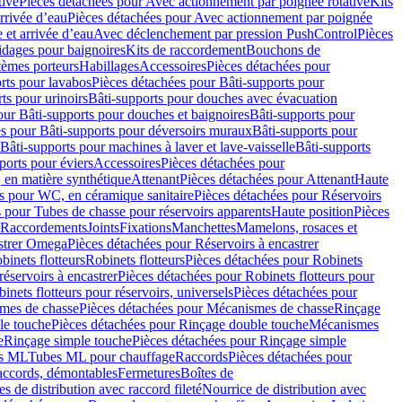
tive
Pièces détachées pour Avec actionnement par poignée rotative
Kits
rrivée d’eau
Pièces détachées pour Avec actionnement par poignée
 et arrivée d’eau
Avec déclenchement par pression PushControl
Pièces
idages pour baignoires
Kits de raccordement
Bouchons de
tèmes porteurs
Habillages
Accessoires
Pièces détachées pour
rts pour lavabos
Pièces détachées pour Bâti-supports pour
ts pour urinoirs
Bâti-supports pour douches avec évacuation
our Bâti-supports pour douches et baignoires
Bâti-supports pour
es pour Bâti-supports pour déversoirs muraux
Bâti-supports pour
Bâti-supports pour machines à laver et lave-vaisselle
Bâti-supports
ports pour éviers
Accessoires
Pièces détachées pour
 en matière synthétique
Attenant
Pièces détachées pour Attenant
Haute
s pour WC, en céramique sanitaire
Pièces détachées pour Réservoirs
 pour Tubes de chasse pour réservoirs apparents
Haute position
Pièces
r Raccordements
Joints
Fixations
Manchettes
Mamelons, rosaces et
astrer Omega
Pièces détachées pour Réservoirs à encastrer
inets flotteurs
Robinets flotteurs
Pièces détachées pour Robinets
réservoirs à encastrer
Pièces détachées pour Robinets flotteurs pour
inets flotteurs pour réservoirs, universels
Pièces détachées pour
mes de chasse
Pièces détachées pour Mécanismes de chasse
Rinçage
le touche
Pièces détachées pour Rinçage double touche
Mécanismes
e
Rinçage simple touche
Pièces détachées pour Rinçage simple
s ML
Tubes ML pour chauffage
Raccords
Pièces détachées pour
raccords, démontables
Fermetures
Boîtes de
s de distribution avec raccord fileté
Nourrice de distribution avec