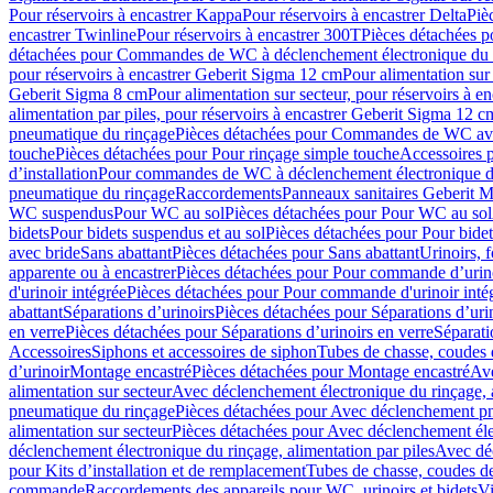
Pour réservoirs à encastrer Kappa
Pour réservoirs à encastrer Delta
Piè
encastrer Twinline
Pour réservoirs à encastrer 300T
Pièces détachées p
détachées pour Commandes de WC à déclenchement électronique du 
pour réservoirs à encastrer Geberit Sigma 12 cm
Pour alimentation sur
Geberit Sigma 8 cm
Pour alimentation sur secteur, pour réservoirs à 
alimentation par piles, pour réservoirs à encastrer Geberit Sigma 12 c
pneumatique du rinçage
Pièces détachées pour Commandes de WC ave
touche
Pièces détachées pour Pour rinçage simple touche
Accessoires
d’installation
Pour commandes de WC à déclenchement électronique d
pneumatique du rinçage
Raccordements
Panneaux sanitaires Geberit M
WC suspendus
Pour WC au sol
Pièces détachées pour Pour WC au sol
bidets
Pour bidets suspendus et au sol
Pièces détachées pour Pour bidet
avec bride
Sans abattant
Pièces détachées pour Sans abattant
Urinoirs, 
apparente ou à encastrer
Pièces détachées pour Pour commande d’urino
d'urinoir intégrée
Pièces détachées pour Pour commande d'urinoir inté
abattant
Séparations d’urinoirs
Pièces détachées pour Séparations d’uri
en verre
Pièces détachées pour Séparations d’urinoirs en verre
Séparati
Accessoires
Siphons et accessoires de siphon
Tubes de chasse, coudes 
dʼurinoir
Montage encastré
Pièces détachées pour Montage encastré
Ave
alimentation sur secteur
Avec déclenchement électronique du rinçage, a
pneumatique du rinçage
Pièces détachées pour Avec déclenchement p
alimentation sur secteur
Pièces détachées pour Avec déclenchement élec
déclenchement électronique du rinçage, alimentation par piles
Avec dé
pour Kits d’installation et de remplacement
Tubes de chasse, coudes de
commande
Raccordements des appareils pour WC, urinoirs et bidets
Vi