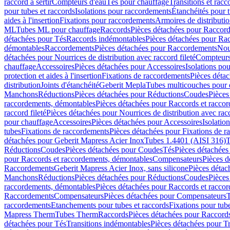
raccord à sertir
Compteurs d'eau
Tés pour chauffage
Transitions et rac
pour tubes et raccords
Isolations pour raccordements
Étanchéités pour t
aides à l'insertion
Fixations pour raccordements
Armoires de distributi
ML
Tubes ML pour chauffage
Raccords
Pièces détachées pour Raccor
détachées pour Tés
Raccords indémontables
Pièces détachées pour Ra
démontables
Raccordements
Pièces détachées pour Raccordements
Nou
détachées pour Nourrices de distribution avec raccord fileté
Compteurs
chauffage
Accessoires
Pièces détachées pour Accessoires
Isolations pou
protection et aides à l'insertion
Fixations de raccordements
Pièces déta
distribution
Joints d'étanchéité
Geberit Mepla
Tubes multicouches pour 
Manchons
Réductions
Pièces détachées pour Réductions
Coudes
Pièces
raccordements, démontables
Pièces détachées pour Raccords et racco
raccord fileté
Pièces détachées pour Nourrices de distribution avec racc
pour chauffage
Accessoires
Pièces détachées pour Accessoires
Isolatio
tubes
Fixations de raccordements
Pièces détachées pour Fixations de 
détachées pour Geberit Mapress Acier Inox
Tubes 1.4401 (AISI 316)
T
Réductions
Coudes
Pièces détachées pour Coudes
Tés
Pièces détachées
pour Raccords et raccordements, démontables
Compensateurs
Pièces 
Raccordements
Geberit Mapress Acier Inox, sans silicone
Pièces détac
Manchons
Réductions
Pièces détachées pour Réductions
Coudes
Pièces
raccordements, démontables
Pièces détachées pour Raccords et racco
Raccordements
Compensateurs
Pièces détachées pour Compensateurs
T
raccordements
Etanchements pour tubes et raccords
Fixations pour tub
Mapress Therm
Tubes Therm
Raccords
Pièces détachées pour Raccord
détachées pour Tés
Transitions indémontables
Pièces détachées pour T