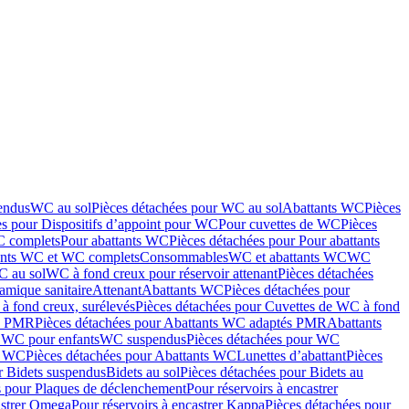
endus
WC au sol
Pièces détachées pour WC au sol
Abattants WC
Pièces
es pour Dispositifs d’appoint pour WC
Pour cuvettes de WC
Pièces
C complets
Pour abattants WC
Pièces détachées pour Pour abattants
ants WC et WC complets
Consommables
WC et abattants WC
WC
C au sol
WC à fond creux pour réservoir attenant
Pièces détachées
amique sanitaire
Attenant
Abattants WC
Pièces détachées pour
à fond creux, surélevés
Pièces détachées pour Cuvettes de WC à fond
és PMR
Pièces détachées pour Abattants WC adaptés PMR
Abattants
r WC pour enfants
WC suspendus
Pièces détachées pour WC
s WC
Pièces détachées pour Abattants WC
Lunettes d’abattant
Pièces
r Bidets suspendus
Bidets au sol
Pièces détachées pour Bidets au
s pour Plaques de déclenchement
Pour réservoirs à encastrer
astrer Omega
Pour réservoirs à encastrer Kappa
Pièces détachées pour