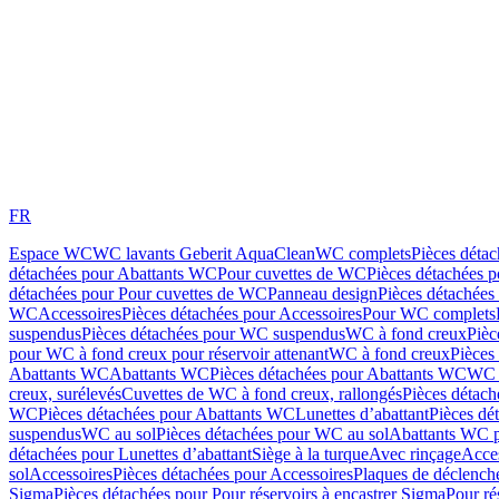
FR
Espace WC
WC lavants Geberit AquaClean
WC complets
Pièces déta
détachées pour Abattants WC
Pour cuvettes de WC
Pièces détachées 
détachées pour Pour cuvettes de WC
Panneau design
Pièces détachées
WC
Accessoires
Pièces détachées pour Accessoires
Pour WC complets
suspendus
Pièces détachées pour WC suspendus
WC à fond creux
Pièc
pour WC à fond creux pour réservoir attenant
WC à fond creux
Pièces
Abattants WC
Abattants WC
Pièces détachées pour Abattants WC
WC 
creux, surélevés
Cuvettes de WC à fond creux, rallongés
Pièces détach
WC
Pièces détachées pour Abattants WC
Lunettes d’abattant
Pièces dé
suspendus
WC au sol
Pièces détachées pour WC au sol
Abattants WC p
détachées pour Lunettes d’abattant
Siège à la turque
Avec rinçage
Acce
sol
Accessoires
Pièces détachées pour Accessoires
Plaques de déclenc
Sigma
Pièces détachées pour Pour réservoirs à encastrer Sigma
Pour ré