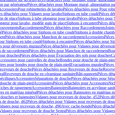
on par générateur
Pièces détachées pour Montage mural, alimentation pa
Accessoires
Pour robinetteries de lavabo
Pièces détachées pour Pour robi
es détachées pour Vidages pour lavabo
Siphons en tube coudé
Pièces dé
in de place
Siphons à tube plongeur pour lavabo
Pièces détachées pour 
ongeur pour lavabo, modèle gain de place
Siphons à encastrer
Pièces dét
ouvrements
Raccordements
Pièces détachées pour Raccordements
Joints
dé
Pièces détachées pour Siphons en tube coudé
Siphons à double chamb
ent
Pièces détachées pour Manchon de raccordement
Accessoires
Pièces
our Siphons en tube coudé
Siphons à encastrer
Pièces détachées pour Sip
s pour déversoirs muraux
Pièces détachées pour Vidages pour déversoi
 de raccordement
Pièces détachées pour Manchon de raccordement
Bon
pour douches
Pièces détachées pour Évacuation des sols pour douches
Ca
ccessoires pour canivelles de douche
Bondes pour douche de plain-pie
ires pour bondes pour douche de plain-pied
Evacuations murales
Pièces
eceveurs de douche
Pièces détachées pour Receveurs de douche
Receve
ral
Receveurs de douche en céramique sanitaire
Bâti-supports
Pièces dét
pécifiques
Accessoires
Séparations de douche
Pièces détachées pour Sép
 douche de plain-pied
Accessoires
Pièces détachées pour Accessoires
Nic
Niches de rangement
Accessoires
Baignoires
Baignoires en acrylique sanit
res en matériau minéral
Pièces détachées pour Baignoires en matériau m
douches et baignoires
Vidages pour receveurs de douche, d52
Pièces dé
s de douche, d62
Pièces détachées pour Vidages pour receveurs de dou
Vidages pour receveurs de douche, d90
Avec cache-bonde
Pièces détach
Vidages pour receveurs de douche Sestra
Pièces détachées pour Vidages