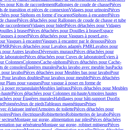
ées pour Kits de raccordement
Rallonges de coude de chasse
Pièces
s de transition et pièces de connexion
Vidages pour urinoirs
Pièces
achées pour Siphons en forme d’escargot
Siphons à encastrer
Pièces
de chasse
Pièces détachées pour Rallonges de coude de chasse et tube
 de raccordement
Vidages pour bidet
Pièces détachées pour Vidages
ouilles à braser
Pièces détachées pour Douilles à braser
Espace
asques à poser
Pièces détachées pour Vasques à poser
Lave-
our Vasques à encastrer
Vasques à encastrer par le dessous
Pièces
s PMR
Pièces détachées pour Lavabos adaptés PMR
Lavabos pour
s pour Autres lavabos
Déversoirs muraux
Pièces détachées pour
e laboratoire
Pièces détachées pour Cuves de laboratoire
Éviers à
our Colonnes
Colonnes
Cache-siphons
Pièces détachées pour Cache-
ts de consoles
Étagères murales
Packs lavabo avec meuble bas
Packs
 pour lavabo
Pièces détachées pour Meubles bas pour lavabo
Pour
r Pour lavabos doubles
Pour lavabos pour meuble
Pièces détachées
our Plans pour vasques
Pour vasque à poser en forme de
 à poser rectangulaire
Meubles latéraux
Pièces détachées pour Meubles
-haute
Pièces détachées pour Colonnes mi-haute
Armoires hautes
tachées pour Étagères murales
Habillages pour bâti-support Duofix
ge
Poignées
Jeux de pieds
Tableaux magnétiques
Prises
vec éclairage intégré
Armoires de toilette
Pièces détachées pour
soires
Prises électriques
Robinetteries
Robinetteries de lavabo
Pièces
 secteur
Montage sur gorge, alimentation par piles
Pièces détachées
entation par générateur
Montage sur gorge, robinet mitigeur
Pièces
n sur secteur
Montage mural, alimentation par piles
Pièces détachées