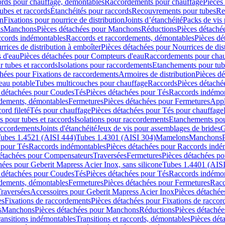
cords pour chauffage, démontables
Raccordements pour chauffage
Pièces
ubes et raccords
Étanchéités pour raccords
Recouvrements pour tubes
Re
on
Fixations pour nourrice de distribution
Joints d’étanchéité
Packs de vis
ds
Manchons
Pièces détachées pour Manchons
Réductions
Pièces détaché
ccords indémontables
Raccords et raccordements, démontables
Pièces dé
rrices de distribution à emboîter
Pièces détachées pour Nourrices de dis
 d'eau
Pièces détachées pour Compteurs d'eau
Raccordements pour chau
r tubes et raccords
Isolations pour raccordements
Etanchements pour tube
chées pour Fixations de raccordements
Armoires de distribution
Pièces dé
eau potable
Tubes multicouches pour chauffage
Raccords
Pièces détaché
 détachées pour Coudes
Tés
Pièces détachées pour Tés
Raccords indémon
rdements, démontables
Fermetures
Pièces détachées pour Fermetures
Appl
ord fileté
Tés pour chauffage
Pièces détachées pour Tés pour chauffage
ns pour tubes et raccords
Isolations pour raccordements
Etanchements pour
raccordements
Joints d'étanchéité
Jeux de vis pour assemblages de brides
G
ubes 1.4521 (AISI 444)
Tubes 1.4301 (AISI 304)
Mamelons
Manchons
 pour Tés
Raccords indémontables
Pièces détachées pour Raccords indé
détachées pour Compensateurs
Traversées
Fermetures
Pièces détachées po
hées pour Geberit Mapress Acier Inox, sans silicone
Tubes 1.4401 (AISI
 détachées pour Coudes
Tés
Pièces détachées pour Tés
Raccords indémon
rdements, démontables
Fermetures
Pièces détachées pour Fermetures
Racc
raversées
Accessoires pour Geberit Mapress Acier Inox
Pièces détachée
es
Fixations de raccordements
Pièces détachées pour Fixations de racco
s
Manchons
Pièces détachées pour Manchons
Réductions
Pièces détachée
ransitions indémontables
Transitions et raccords, démontables
Pièces dét