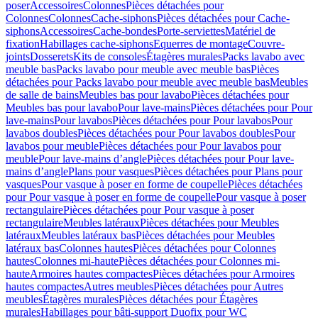
poser
Accessoires
Colonnes
Pièces détachées pour
Colonnes
Colonnes
Cache-siphons
Pièces détachées pour Cache-
siphons
Accessoires
Cache-bondes
Porte-serviettes
Matériel de
fixation
Habillages cache-siphons
Equerres de montage
Couvre-
joints
Dosserets
Kits de consoles
Étagères murales
Packs lavabo avec
meuble bas
Packs lavabo pour meuble avec meuble bas
Pièces
détachées pour Packs lavabo pour meuble avec meuble bas
Meubles
de salle de bains
Meubles bas pour lavabo
Pièces détachées pour
Meubles bas pour lavabo
Pour lave-mains
Pièces détachées pour Pour
lave-mains
Pour lavabos
Pièces détachées pour Pour lavabos
Pour
lavabos doubles
Pièces détachées pour Pour lavabos doubles
Pour
lavabos pour meuble
Pièces détachées pour Pour lavabos pour
meuble
Pour lave-mains d’angle
Pièces détachées pour Pour lave-
mains d’angle
Plans pour vasques
Pièces détachées pour Plans pour
vasques
Pour vasque à poser en forme de coupelle
Pièces détachées
pour Pour vasque à poser en forme de coupelle
Pour vasque à poser
rectangulaire
Pièces détachées pour Pour vasque à poser
rectangulaire
Meubles latéraux
Pièces détachées pour Meubles
latéraux
Meubles latéraux bas
Pièces détachées pour Meubles
latéraux bas
Colonnes hautes
Pièces détachées pour Colonnes
hautes
Colonnes mi-haute
Pièces détachées pour Colonnes mi-
haute
Armoires hautes compactes
Pièces détachées pour Armoires
hautes compactes
Autres meubles
Pièces détachées pour Autres
meubles
Étagères murales
Pièces détachées pour Étagères
murales
Habillages pour bâti-support Duofix pour WC