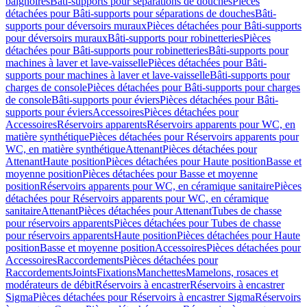
baignoires
Bâti-supports pour séparations de douches
Pièces
détachées pour Bâti-supports pour séparations de douches
Bâti-
supports pour déversoirs muraux
Pièces détachées pour Bâti-supports
pour déversoirs muraux
Bâti-supports pour robinetteries
Pièces
détachées pour Bâti-supports pour robinetteries
Bâti-supports pour
machines à laver et lave-vaisselle
Pièces détachées pour Bâti-
supports pour machines à laver et lave-vaisselle
Bâti-supports pour
charges de console
Pièces détachées pour Bâti-supports pour charges
de console
Bâti-supports pour éviers
Pièces détachées pour Bâti-
supports pour éviers
Accessoires
Pièces détachées pour
Accessoires
Réservoirs apparents
Réservoirs apparents pour WC, en
matière synthétique
Pièces détachées pour Réservoirs apparents pour
WC, en matière synthétique
Attenant
Pièces détachées pour
Attenant
Haute position
Pièces détachées pour Haute position
Basse et
moyenne position
Pièces détachées pour Basse et moyenne
position
Réservoirs apparents pour WC, en céramique sanitaire
Pièces
détachées pour Réservoirs apparents pour WC, en céramique
sanitaire
Attenant
Pièces détachées pour Attenant
Tubes de chasse
pour réservoirs apparents
Pièces détachées pour Tubes de chasse
pour réservoirs apparents
Haute position
Pièces détachées pour Haute
position
Basse et moyenne position
Accessoires
Pièces détachées pour
Accessoires
Raccordements
Pièces détachées pour
Raccordements
Joints
Fixations
Manchettes
Mamelons, rosaces et
modérateurs de débit
Réservoirs à encastrer
Réservoirs à encastrer
Sigma
Pièces détachées pour Réservoirs à encastrer Sigma
Réservoirs