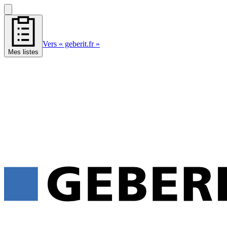
Vers « geberit.fr »
Mes listes