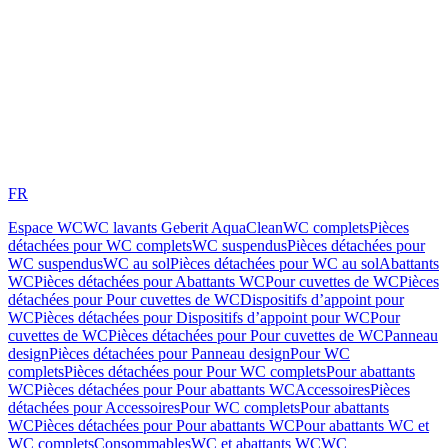
FR
Espace WC
WC lavants Geberit AquaClean
WC complets
Pièces
détachées pour WC complets
WC suspendus
Pièces détachées pour
WC suspendus
WC au sol
Pièces détachées pour WC au sol
Abattants
WC
Pièces détachées pour Abattants WC
Pour cuvettes de WC
Pièces
détachées pour Pour cuvettes de WC
Dispositifs d’appoint pour
WC
Pièces détachées pour Dispositifs d’appoint pour WC
Pour
cuvettes de WC
Pièces détachées pour Pour cuvettes de WC
Panneau
design
Pièces détachées pour Panneau design
Pour WC
complets
Pièces détachées pour Pour WC complets
Pour abattants
WC
Pièces détachées pour Pour abattants WC
Accessoires
Pièces
détachées pour Accessoires
Pour WC complets
Pour abattants
WC
Pièces détachées pour Pour abattants WC
Pour abattants WC et
WC complets
Consommables
WC et abattants WC
WC