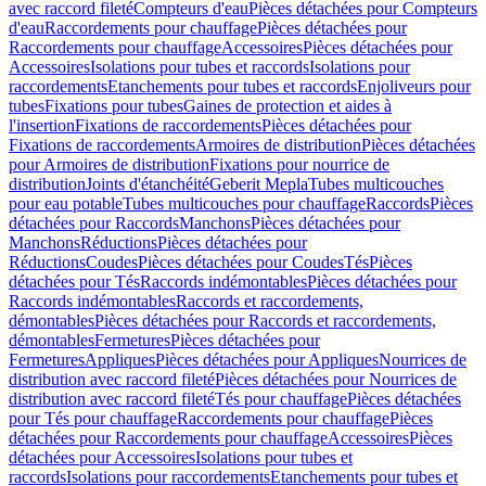
avec raccord fileté
Compteurs d'eau
Pièces détachées pour Compteurs
d'eau
Raccordements pour chauffage
Pièces détachées pour
Raccordements pour chauffage
Accessoires
Pièces détachées pour
Accessoires
Isolations pour tubes et raccords
Isolations pour
raccordements
Etanchements pour tubes et raccords
Enjoliveurs pour
tubes
Fixations pour tubes
Gaines de protection et aides à
l'insertion
Fixations de raccordements
Pièces détachées pour
Fixations de raccordements
Armoires de distribution
Pièces détachées
pour Armoires de distribution
Fixations pour nourrice de
distribution
Joints d'étanchéité
Geberit Mepla
Tubes multicouches
pour eau potable
Tubes multicouches pour chauffage
Raccords
Pièces
détachées pour Raccords
Manchons
Pièces détachées pour
Manchons
Réductions
Pièces détachées pour
Réductions
Coudes
Pièces détachées pour Coudes
Tés
Pièces
détachées pour Tés
Raccords indémontables
Pièces détachées pour
Raccords indémontables
Raccords et raccordements,
démontables
Pièces détachées pour Raccords et raccordements,
démontables
Fermetures
Pièces détachées pour
Fermetures
Appliques
Pièces détachées pour Appliques
Nourrices de
distribution avec raccord fileté
Pièces détachées pour Nourrices de
distribution avec raccord fileté
Tés pour chauffage
Pièces détachées
pour Tés pour chauffage
Raccordements pour chauffage
Pièces
détachées pour Raccordements pour chauffage
Accessoires
Pièces
détachées pour Accessoires
Isolations pour tubes et
raccords
Isolations pour raccordements
Etanchements pour tubes et