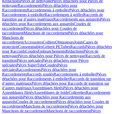
Réductions
Pièces de nettoyage
Pièces détachées pour Pièces de
nettoyage
Raccordements
Pièces détachées pour
Raccordements
Raccordements à emboîter
Pièces détachées pour
Raccordements à emboîter
Raccordements à griffes
Raccords de
transition sur d’autres matériaux
Raccordements aux appareils
Pièces
détachées pour Raccordements aux appareils
Coudes de
raccordement
Pièces détachées pour Coudes de
raccordement
Manchons de raccordement
Pièces détachées pour
Manchons de
raccordement
Accessoires
Colliers
Obturateurs
Joints
Capes de
protection
Consommables
Geberit PE
Tubes
Raccords
Pièces détachées
pour Raccords
Coudes
Embranchements
Réductions
Pièces de
nettoyage
Pièces détachées pour Pièces de nettoyage
Raccords de
transition
Pièces spéciales
Pièces détachées pour Pièces
spéciales
Pièces SuperTube
Coudes
Pièces
spéciales
Raccordements
Pièces détachées pour
Raccordements
Raccords soudés
Raccordements à emboîter
Pièces
détachées pour Raccordements à emboîter
Raccords de transition sur
d’autres matériaux
Pièces détachées pour Raccords de transition sur
d’autres matériaux
Assemblages filetés
Pièces détachées pour
Assemblages filetés
Assemblages de bride
Collerettes
Raccordements
aux appareils
Pièces détachées pour Raccordements aux
appareils
Coudes de raccordement
Pièces détachées pour Coudes de
raccordement
Manchons de raccordement
Pièces détachées pour
Manchons de raccordement
Manchons de raccordement
Pièces