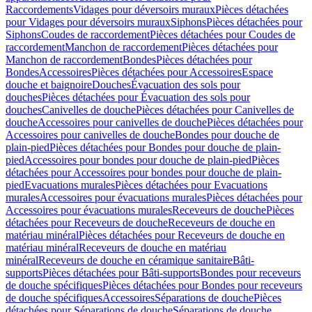
Raccordements
Vidages pour déversoirs muraux
Pièces détachées
pour Vidages pour déversoirs muraux
Siphons
Pièces détachées pour
Siphons
Coudes de raccordement
Pièces détachées pour Coudes de
raccordement
Manchon de raccordement
Pièces détachées pour
Manchon de raccordement
Bondes
Pièces détachées pour
Bondes
Accessoires
Pièces détachées pour Accessoires
Espace
douche et baignoire
Douches
Évacuation des sols pour
douches
Pièces détachées pour Évacuation des sols pour
douches
Canivelles de douche
Pièces détachées pour Canivelles de
douche
Accessoires pour canivelles de douche
Pièces détachées pour
Accessoires pour canivelles de douche
Bondes pour douche de
plain-pied
Pièces détachées pour Bondes pour douche de plain-
pied
Accessoires pour bondes pour douche de plain-pied
Pièces
détachées pour Accessoires pour bondes pour douche de plain-
pied
Evacuations murales
Pièces détachées pour Evacuations
murales
Accessoires pour évacuations murales
Pièces détachées pour
Accessoires pour évacuations murales
Receveurs de douche
Pièces
détachées pour Receveurs de douche
Receveurs de douche en
matériau minéral
Pièces détachées pour Receveurs de douche en
matériau minéral
Receveurs de douche en matériau
minéral
Receveurs de douche en céramique sanitaire
Bâti-
supports
Pièces détachées pour Bâti-supports
Bondes pour receveurs
de douche spécifiques
Pièces détachées pour Bondes pour receveurs
de douche spécifiques
Accessoires
Séparations de douche
Pièces
détachées pour Séparations de douche
Séparations de douche