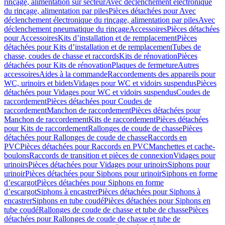
rinçage, alimentation sur secteur
Avec déclenchement électronique
du rinçage, alimentation par piles
Pièces détachées pour Avec
déclenchement électronique du rinçage, alimentation par piles
Avec
déclenchement pneumatique du rinçage
Accessoires
Pièces détachées
pour Accessoires
Kits d’installation et de remplacement
Pièces
détachées pour Kits d’installation et de remplacement
Tubes de
chasse, coudes de chasse et raccords
Kits de rénovation
Pièces
détachées pour Kits de rénovation
Plaques de fermeture
Autres
accessoires
Aides à la commande
Raccordements des appareils pour
WC, urinoirs et bidets
Vidages pour WC et vidoirs suspendus
Pièces
détachées pour Vidages pour WC et vidoirs suspendus
Coudes de
raccordement
Pièces détachées pour Coudes de
raccordement
Manchon de raccordement
Pièces détachées pour
Manchon de raccordement
Kits de raccordement
Pièces détachées
pour Kits de raccordement
Rallonges de coude de chasse
Pièces
détachées pour Rallonges de coude de chasse
Raccords en
PVC
Pièces détachées pour Raccords en PVC
Manchettes et cache-
boulons
Raccords de transition et pièces de connexion
Vidages pour
urinoirs
Pièces détachées pour Vidages pour urinoirs
Siphons pour
urinoir
Pièces détachées pour Siphons pour urinoir
Siphons en forme
d’escargot
Pièces détachées pour Siphons en forme
d’escargot
Siphons à encastrer
Pièces détachées pour Siphons à
encastrer
Siphons en tube coudé
Pièces détachées pour Siphons en
tube coudé
Rallonges de coude de chasse et tube de chasse
Pièces
détachées pour Rallonges de coude de chasse et tube de