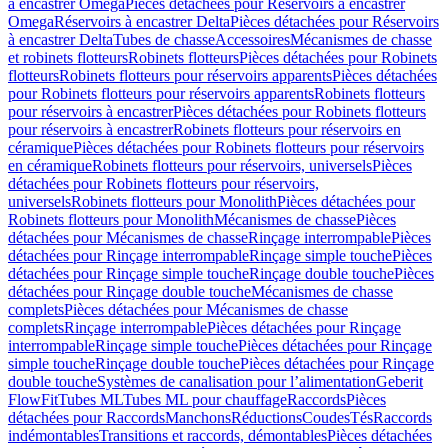
à encastrer Omega
Pièces détachées pour Réservoirs à encastrer
Omega
Réservoirs à encastrer Delta
Pièces détachées pour Réservoirs
à encastrer Delta
Tubes de chasse
Accessoires
Mécanismes de chasse
et robinets flotteurs
Robinets flotteurs
Pièces détachées pour Robinets
flotteurs
Robinets flotteurs pour réservoirs apparents
Pièces détachées
pour Robinets flotteurs pour réservoirs apparents
Robinets flotteurs
pour réservoirs à encastrer
Pièces détachées pour Robinets flotteurs
pour réservoirs à encastrer
Robinets flotteurs pour réservoirs en
céramique
Pièces détachées pour Robinets flotteurs pour réservoirs
en céramique
Robinets flotteurs pour réservoirs, universels
Pièces
détachées pour Robinets flotteurs pour réservoirs,
universels
Robinets flotteurs pour Monolith
Pièces détachées pour
Robinets flotteurs pour Monolith
Mécanismes de chasse
Pièces
détachées pour Mécanismes de chasse
Rinçage interrompable
Pièces
détachées pour Rinçage interrompable
Rinçage simple touche
Pièces
détachées pour Rinçage simple touche
Rinçage double touche
Pièces
détachées pour Rinçage double touche
Mécanismes de chasse
complets
Pièces détachées pour Mécanismes de chasse
complets
Rinçage interrompable
Pièces détachées pour Rinçage
interrompable
Rinçage simple touche
Pièces détachées pour Rinçage
simple touche
Rinçage double touche
Pièces détachées pour Rinçage
double touche
Systèmes de canalisation pour l’alimentation
Geberit
FlowFit
Tubes ML
Tubes ML pour chauffage
Raccords
Pièces
détachées pour Raccords
Manchons
Réductions
Coudes
Tés
Raccords
indémontables
Transitions et raccords, démontables
Pièces détachées