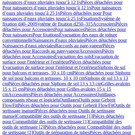
naissances d’eaux pluviales jusqu’à 12 l/s
Pièces détachées pour
Pour naissances d’eaux pluviales jusqu’à 12 l/s
Pour naissances
d’eaux pluviales jusqu’à 25 l/s
Pièces détachées pour Pour
naissances d’eaux pluviales jusqu’à 25 l/s
Fixations
Système de
fixation d40–200
Système de fixation d250–315
Accessoires
Pièces
détachées pour Accessoires
Pour naissances
Pièces détachées pour
Pour naissances
Pour fixations
Évacuation des eaux de toiture
conventionnelle
Naissances d'eaux pluviales
Pièces détachées pour
Naissances d'eaux pluviales
Raccords au pare-vapeur
Pièces
détachées pour Raccords au pare-vapeur
Accessoires
Pièces
détachées pour Accessoires
Évacuation des sols
Evacuation de
surface pour l'intérieur et l'extérieur
Pièces détachées pour
Evacuation de surface pour l'intérieur et l'extérieur
Siphons de sol
pour balcons et terrasses, 10 x 10 cm
Pièces détachées pour Siphons
de sol pour balcons et terrasses, 10 x 10 cm
Siphons de sol 13 x 13
cm
Pièces détachées pour Siphons de sol 13 x 13 cm
Grilles-avaloirs
15 x 15 cm
Pièces détachées pour Grilles-avaloirs 15 x 15
cm
Accessoires
Pièces détachées pour Accessoires
Outillages,
composants réseau et logiciels
Outillages
Outils pour Geberit
FlowFit
Pièces détachées pour Outils pour Geberit FlowFit
Outils de
sertissage manuel
Pièces détachées pour Outils de sertissage
manuel
Compatibilité des outils de sertissage [1]
Pièces détachées
pour Compatibilité des outils de sertissage [1]
Compatibilité des
outils de sertissage [2]
Pièces détachées pour Compatibilité des outils
de sertissage [2]
Outils de préparation de tubes
Pièces détachées pour