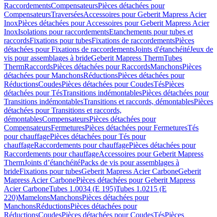
Raccordements
Compensateurs
Pièces détachées pour
Compensateurs
Traversées
Accessoires pour Geberit Mapress Acier
Inox
Pièces détachées pour Accessoires pour Geberit Mapress Acier
Inox
Isolations pour raccordements
Etanchements pour tubes et
raccords
Fixations pour tubes
Fixations de raccordements
Pièces
détachées pour Fixations de raccordements
Joints d'étanchéité
Jeux de
vis pour assemblages à bride
Geberit Mapress Therm
Tubes
Therm
Raccords
Pièces détachées pour Raccords
Manchons
Pièces
détachées pour Manchons
Réductions
Pièces détachées pour
Réductions
Coudes
Pièces détachées pour Coudes
Tés
Pièces
détachées pour Tés
Transitions indémontables
Pièces détachées pour
Transitions indémontables
Transitions et raccords, démontables
Pièces
détachées pour Transitions et raccords,
démontables
Compensateurs
Pièces détachées pour
Compensateurs
Fermetures
Pièces détachées pour Fermetures
Tés
pour chauffage
Pièces détachées pour Tés pour
chauffage
Raccordements pour chauffage
Pièces détachées pour
Raccordements pour chauffage
Accessoires pour Geberit Mapress
Therm
Joints d’étanchéité
Packs de vis pour assemblages à
bride
Fixations pour tubes
Geberit Mapress Acier Carbone
Geberit
Mapress Acier Carbone
Pièces détachées pour Geberit Mapress
Acier Carbone
Tubes 1.0034 (E 195)
Tubes 1.0215 (E
220)
Mamelons
Manchons
Pièces détachées pour
Manchons
Réductions
Pièces détachées pour
Réductions
Coudes
Pièces détachées pour Coudes
Tés
Pièces