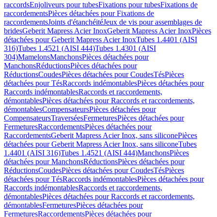
raccords
Enjoliveurs pour tubes
Fixations pour tubes
Fixations de
raccordements
Pièces détachées pour Fixations de
raccordements
Joints d'étanchéité
Jeux de vis pour assemblages de
brides
Geberit Mapress Acier Inox
Geberit Mapress Acier Inox
Pièces
détachées pour Geberit Mapress Acier Inox
Tubes 1.4401 (AISI
316)
Tubes 1.4521 (AISI 444)
Tubes 1.4301 (AISI
304)
Mamelons
Manchons
Pièces détachées pour
Manchons
Réductions
Pièces détachées pour
Réductions
Coudes
Pièces détachées pour Coudes
Tés
Pièces
détachées pour Tés
Raccords indémontables
Pièces détachées pour
Raccords indémontables
Raccords et raccordements,
démontables
Pièces détachées pour Raccords et raccordements,
démontables
Compensateurs
Pièces détachées pour
Compensateurs
Traversées
Fermetures
Pièces détachées pour
Fermetures
Raccordements
Pièces détachées pour
Raccordements
Geberit Mapress Acier Inox, sans silicone
Pièces
détachées pour Geberit Mapress Acier Inox, sans silicone
Tubes
1.4401 (AISI 316)
Tubes 1.4521 (AISI 444)
Manchons
Pièces
détachées pour Manchons
Réductions
Pièces détachées pour
Réductions
Coudes
Pièces détachées pour Coudes
Tés
Pièces
détachées pour Tés
Raccords indémontables
Pièces détachées pour
Raccords indémontables
Raccords et raccordements,
démontables
Pièces détachées pour Raccords et raccordements,
démontables
Fermetures
Pièces détachées pour
Fermetures
Raccordements
Pièces détachées pour