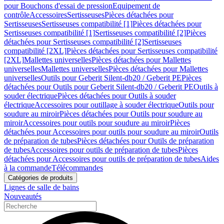
pour Bouchons d'essai de pression
Equipement de
contrôle
Accessoires
Sertisseuses
Pièces détachées pour
Sertisseuses
Sertisseuses compatibilité [1]
Pièces détachées pour
Sertisseuses compatibilité [1]
Sertisseuses compatibilité [2]
Pièces
détachées pour Sertisseuses compatibilité [2]
Sertisseuses
compatibilité [2XL]
Pièces détachées pour Sertisseuses compatibilité
[2XL]
Mallettes universelles
Pièces détachées pour Mallettes
universelles
Mallettes universelles
Pièces détachées pour Mallettes
universelles
Outils pour Geberit Silent-db20 / Geberit PE
Pièces
détachées pour Outils pour Geberit Silent-db20 / Geberit PE
Outils à
souder électrique
Pièces détachées pour Outils à souder
électrique
Accessoires pour outillage à souder électrique
Outils pour
soudure au miroir
Pièces détachées pour Outils pour soudure au
miroir
Accessoires pour outils pour soudure au miroir
Pièces
détachées pour Accessoires pour outils pour soudure au miroir
Outils
de préparation de tubes
Pièces détachées pour Outils de préparation
de tubes
Accessoires pour outils de préparation de tubes
Pièces
détachées pour Accessoires pour outils de préparation de tubes
Aides
à la commande
Télécommandes
Catégories de produits
Lignes de salle de bains
Nouveautés