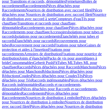
pour Transitions et raccords, démontables
Fermetures
Boîtes de
raccordement
Raccordements
Pièces détachées pour
Raccordements
Nourrices de distribution avec raccord fileté
Pièces
détachées pour Nourrices de distribution avec raccord fileté
Nourrice
de distribution avec raccord à sertir
Compteurs d'eau
Tés pour
chauffage
Transitions et raccords pour chauffage,
démontables
Raccordements pour chauffage
Pièces détachées pour
Raccordements pour chauffage
Accessoires
Isolations pour tubes et
raccords
Isolations pour raccordements
Étanchéités pour tubes et
raccords
Étanchéités pour raccords
Recouvrements pour
tubes
Recouvrement pour raccords
Fixations pour tubes
Gaines de
protection et aides à l'insertion
Fixations pour
raccordements
Armoires de distribution
Fixations pour nourrice de
distribution
Joints d’étanchéité
Packs de vis pour assemblages à
bride
Consommables
Geberit PushFit
Tubes ML
Tubes ML pour
chauffage
Raccords
Pièces détachées pour Raccords
Manchons
Pièces
détachées pour Manchons
Réductions
Pièces détachées pour
Réductions
Coudes
Pièces détachées pour Coudes
Tés
Pièces
détachées pour Tés
Raccords indémontables
Pièces détachées pour
Raccords indémontables
Raccords et raccordements,
démontables
Pièces détachées pour Raccords et raccordements,
démontables
Raccordements
Pièces détachées pour
Raccordements
Nourrices de distribution à emboîter
Pièces détachées
pour Nourrices de distribution à emboîter
Nourrices de distribution
avec raccord fileté
Pièces détachées pour Nourrices de distribution