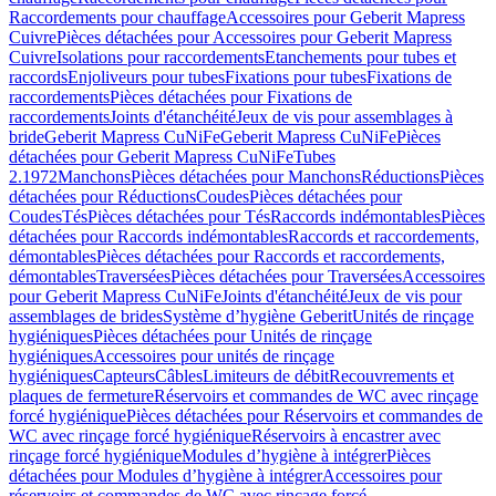
Raccordements pour chauffage
Accessoires pour Geberit Mapress
Cuivre
Pièces détachées pour Accessoires pour Geberit Mapress
Cuivre
Isolations pour raccordements
Etanchements pour tubes et
raccords
Enjoliveurs pour tubes
Fixations pour tubes
Fixations de
raccordements
Pièces détachées pour Fixations de
raccordements
Joints d'étanchéité
Jeux de vis pour assemblages à
bride
Geberit Mapress CuNiFe
Geberit Mapress CuNiFe
Pièces
détachées pour Geberit Mapress CuNiFe
Tubes
2.1972
Manchons
Pièces détachées pour Manchons
Réductions
Pièces
détachées pour Réductions
Coudes
Pièces détachées pour
Coudes
Tés
Pièces détachées pour Tés
Raccords indémontables
Pièces
détachées pour Raccords indémontables
Raccords et raccordements,
démontables
Pièces détachées pour Raccords et raccordements,
démontables
Traversées
Pièces détachées pour Traversées
Accessoires
pour Geberit Mapress CuNiFe
Joints d'étanchéité
Jeux de vis pour
assemblages de brides
Système d’hygiène Geberit
Unités de rinçage
hygiéniques
Pièces détachées pour Unités de rinçage
hygiéniques
Accessoires pour unités de rinçage
hygiéniques
Capteurs
Câbles
Limiteurs de débit
Recouvrements et
plaques de fermeture
Réservoirs et commandes de WC avec rinçage
forcé hygiénique
Pièces détachées pour Réservoirs et commandes de
WC avec rinçage forcé hygiénique
Réservoirs à encastrer avec
rinçage forcé hygiénique
Modules d’hygiène à intégrer
Pièces
détachées pour Modules d’hygiène à intégrer
Accessoires pour
réservoirs et commandes de WC avec rinçage forcé