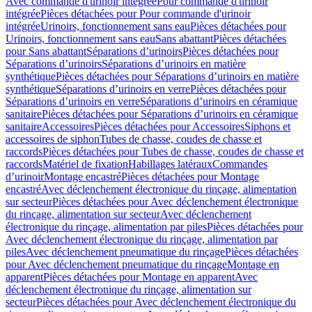
Avec commande d'urinoir intégrée
Pour commande d'urinoir
intégrée
Pièces détachées pour Pour commande d'urinoir
intégrée
Urinoirs, fonctionnement sans eau
Pièces détachées pour
Urinoirs, fonctionnement sans eau
Sans abattant
Pièces détachées
pour Sans abattant
Séparations d’urinoirs
Pièces détachées pour
Séparations d’urinoirs
Séparations d’urinoirs en matière
synthétique
Pièces détachées pour Séparations d’urinoirs en matière
synthétique
Séparations d’urinoirs en verre
Pièces détachées pour
Séparations d’urinoirs en verre
Séparations d’urinoirs en céramique
sanitaire
Pièces détachées pour Séparations d’urinoirs en céramique
sanitaire
Accessoires
Pièces détachées pour Accessoires
Siphons et
accessoires de siphon
Tubes de chasse, coudes de chasse et
raccords
Pièces détachées pour Tubes de chasse, coudes de chasse et
raccords
Matériel de fixation
Habillages latéraux
Commandes
dʼurinoir
Montage encastré
Pièces détachées pour Montage
encastré
Avec déclenchement électronique du rinçage, alimentation
sur secteur
Pièces détachées pour Avec déclenchement électronique
du rinçage, alimentation sur secteur
Avec déclenchement
électronique du rinçage, alimentation par piles
Pièces détachées pour
Avec déclenchement électronique du rinçage, alimentation par
piles
Avec déclenchement pneumatique du rinçage
Pièces détachées
pour Avec déclenchement pneumatique du rinçage
Montage en
apparent
Pièces détachées pour Montage en apparent
Avec
déclenchement électronique du rinçage, alimentation sur
secteur
Pièces détachées pour Avec déclenchement électronique du