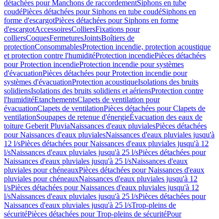
détachées pour Manchons de raccordement
Siphons en tube
coudé
Pièces détachées pour Siphons en tube coudé
Siphons en
forme d'escargot
Pièces détachées pour Siphons en forme
d'escargot
Accessoires
Colliers
Fixations pour
colliers
Coques
Fermetures
Joints
Boîtiers de
protection
Consommables
Protection incendie, protection acoustique
et protection contre l'humidité
Protection incendie
Pièces détachées
pour Protection incendie
Protection incendie pour systèmes
d'évacuation
Pièces détachées pour Protection incendie pour
systèmes d'évacuation
Protection acoustique
Isolations des bruits
solidiens
Isolations des bruits solidiens et aériens
Protection contre
l'humidité
Etanchements
Clapets de ventilation pour
évacuation
Clapets de ventilation
Pièces détachées pour Clapets de
ventilation
Soupapes de retenue d'énergie
Évacuation des eaux de
toiture Geberit Pluvia
Naissances d'eaux pluviales
Pièces détachées
pour Naissances d'eaux pluviales
Naissances d'eaux pluviales jusqu'à
12 l/s
Pièces détachées pour Naissances d'eaux pluviales jusqu'à 12
l/s
Naissances d'eaux pluviales jusqu'à 25 l/s
Pièces détachées pour
Naissances d'eaux pluviales jusqu'à 25 l/s
Naissances d'eaux
pluviales pour chéneaux
Pièces détachées pour Naissances d'eaux
pluviales pour chéneaux
Naissances d'eaux pluviales jusqu'à 12
l/s
Pièces détachées pour Naissances d'eaux pluviales jusqu'à 12
l/s
Naissances d'eaux pluviales jusqu'à 25 l/s
Pièces détachées pour
Naissances d'eaux pluviales jusqu'à 25 l/s
Trop-pleins de
sécurité
Pièces détachées pour Trop-pleins de sécurité
Pour