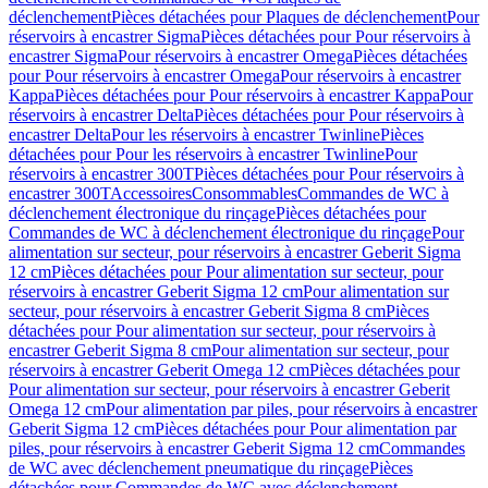
déclenchement
Pièces détachées pour Plaques de déclenchement
Pour
réservoirs à encastrer Sigma
Pièces détachées pour Pour réservoirs à
encastrer Sigma
Pour réservoirs à encastrer Omega
Pièces détachées
pour Pour réservoirs à encastrer Omega
Pour réservoirs à encastrer
Kappa
Pièces détachées pour Pour réservoirs à encastrer Kappa
Pour
réservoirs à encastrer Delta
Pièces détachées pour Pour réservoirs à
encastrer Delta
Pour les réservoirs à encastrer Twinline
Pièces
détachées pour Pour les réservoirs à encastrer Twinline
Pour
réservoirs à encastrer 300T
Pièces détachées pour Pour réservoirs à
encastrer 300T
Accessoires
Consommables
Commandes de WC à
déclenchement électronique du rinçage
Pièces détachées pour
Commandes de WC à déclenchement électronique du rinçage
Pour
alimentation sur secteur, pour réservoirs à encastrer Geberit Sigma
12 cm
Pièces détachées pour Pour alimentation sur secteur, pour
réservoirs à encastrer Geberit Sigma 12 cm
Pour alimentation sur
secteur, pour réservoirs à encastrer Geberit Sigma 8 cm
Pièces
détachées pour Pour alimentation sur secteur, pour réservoirs à
encastrer Geberit Sigma 8 cm
Pour alimentation sur secteur, pour
réservoirs à encastrer Geberit Omega 12 cm
Pièces détachées pour
Pour alimentation sur secteur, pour réservoirs à encastrer Geberit
Omega 12 cm
Pour alimentation par piles, pour réservoirs à encastrer
Geberit Sigma 12 cm
Pièces détachées pour Pour alimentation par
piles, pour réservoirs à encastrer Geberit Sigma 12 cm
Commandes
de WC avec déclenchement pneumatique du rinçage
Pièces
détachées pour Commandes de WC avec déclenchement