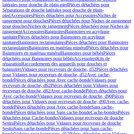
latérales pour douche de plain-pied
Pièces détachées pour
Séparations de douche latérales pour douche de plain-
pied
Accessoires
Pièces détachées pour Accessoires
Niches de
rangement pour douches
Pièces détachées pour Niches de rangement
pour douches
Niches de rangement
Pièces détachées pour Niches de
rangement
Accessoires
Baignoires
Baignoires en acrylique
sanitaire
Pièces détachées pour Baignoires en acrylique
sanitaire
Baignoires rectangulaires
Pièces détachées pour Baignoires
rectangulaires
Baignoires en matériau minéral
Pièces détachées pour
Baignoires en matériau minéral
Baignoires pour bébés
Pièces
détachées pour Baignoires pour bébés
Accessoires
Kits de
réparation
Raccordements des appareils pour douches et
baignoires
Vidages pour receveurs de douche, d52
Pièces détachées
pour Vidages pour receveurs de douche, d52
Avec cache-
bonde
Pièces détachées pour Avec cache-bonde
Vidages pour
receveurs de douche, d62
Pièces détachées pour Vidages pour
receveurs de douche, d62
Avec cache-bonde
Pièces détachées pour
Avec cache-bonde
Vidages pour receveurs de douche, d90
Pièces
détachées pour Vidages pour receveurs de douche, d90
Avec cache-
bonde
Pièces détachées pour Avec cache-bonde
Sans cache-
bonde
Pièces détachées pour Sans cache-bonde
Cache-bondes
Pièces
détachées pour Cache-bondes
Vidages pour receveurs de douche
Sestra
Pièces détachées pour Vidages pour receveurs de douche
Sestra
Sans cache-bonde
Pièces détachées pour Sans cache-
bonde
Vidages pour baignoires, d52
Pièces détachées pour Vidages