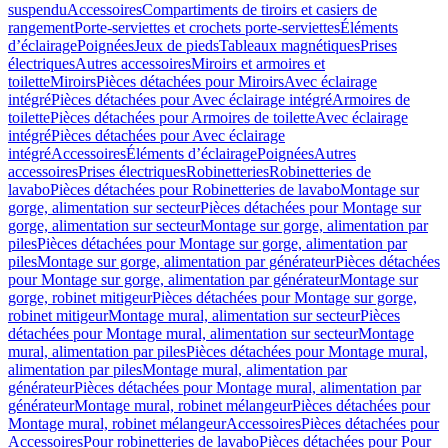
suspendu
Accessoires
Compartiments de tiroirs et casiers de
rangement
Porte-serviettes et crochets porte-serviettes
Éléments
d’éclairage
Poignées
Jeux de pieds
Tableaux magnétiques
Prises
électriques
Autres accessoires
Miroirs et armoires et
toilette
Miroirs
Pièces détachées pour Miroirs
Avec éclairage
intégré
Pièces détachées pour Avec éclairage intégré
Armoires de
toilette
Pièces détachées pour Armoires de toilette
Avec éclairage
intégré
Pièces détachées pour Avec éclairage
intégré
Accessoires
Éléments d’éclairage
Poignées
Autres
accessoires
Prises électriques
Robinetteries
Robinetteries de
lavabo
Pièces détachées pour Robinetteries de lavabo
Montage sur
gorge, alimentation sur secteur
Pièces détachées pour Montage sur
gorge, alimentation sur secteur
Montage sur gorge, alimentation par
piles
Pièces détachées pour Montage sur gorge, alimentation par
piles
Montage sur gorge, alimentation par générateur
Pièces détachées
pour Montage sur gorge, alimentation par générateur
Montage sur
gorge, robinet mitigeur
Pièces détachées pour Montage sur gorge,
robinet mitigeur
Montage mural, alimentation sur secteur
Pièces
détachées pour Montage mural, alimentation sur secteur
Montage
mural, alimentation par piles
Pièces détachées pour Montage mural,
alimentation par piles
Montage mural, alimentation par
générateur
Pièces détachées pour Montage mural, alimentation par
générateur
Montage mural, robinet mélangeur
Pièces détachées pour
Montage mural, robinet mélangeur
Accessoires
Pièces détachées pour
Accessoires
Pour robinetteries de lavabo
Pièces détachées pour Pour