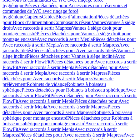
hygiénique
Pièces détachées pour Accessoires pour réservoirs et
commandes de WC avec rinçage forcé
hygiénique
Capteurs
Câbles
Blocs d’alimentation
Pièces détachées
pour Blocs d’alimentation
Composants réseau
Vannes
Vannes à siège
droit
Avec raccords à sertir Mapress
Vannes à siège droit pour
montage encastré
Pièces détachées pour Vannes à siège droit pour
montage encastré
Avec raccords à sertir Mepla
Pièces détachées pour
Avec raccords à sertir Mepla
Avec raccords à sertir Mapress
Avec
raccords filetés
Pièces détachées pour Avec raccords filetés
Vannes à
siège incliné
Pièces détachées pour Vannes à siège incliné
Avec
raccords à sertir FlowFit
Pièces détachées pour Avec raccords à sertir
FlowFit
Avec raccords à sertir Mepla
Pièces détachées pour Avec
raccords à sertir Mepla
Avec raccords à sertir Mapress
Pièces
détachées pour Avec raccords à sertir Mapress
Vannes de
prélèvement
Robinets de vidange
Robinets à boisseau
sphérique
Pièces détachées pour Robinets à boisseau sphérique
Avec
raccords à sertir FlowFit
Pièces détachées pour Avec raccords à sertir
FlowFit
Avec raccords à sertir Mepla
Pièces détachées pour Avec
raccords à sertir Mepla
Avec raccords à sertir Mapress
Pièces
détachées pour Avec raccords à sertir Mapress
Robinets à boisseau
sphérique pour montage encastré
Pièces détachées pour Robinets à
boisseau sphérique pour montage encastré
Avec raccords à sertir
FlowFit
Avec raccords à sertir Mepla
Avec raccords à sertir
Mapress
Pièces détachées pour Avec raccords à sertir Mapress
Avec