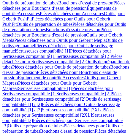
Outils de préparation de tubes
Bouchons d’essai de pression
Pièces
détachées pour Bouchons d’essai de pression
Équipements de
contrôle
Accessoires
Pièces détachées pour Accessoires
Outils pour
Geberit PushFit
Pièces détachées pour Outils pour Geberit
PushFit
Outils de préparation de tubes
Pièces détachées pour Outils
de préparation de tubes
Bouchons d'essai de pression
Pièces
détachées pour Bouchons d'essai de pression
Outils pour Geberit
Mepla
Pièces détachées pour Outils pour Geberit Mepla
Outils de
sertissage manuel
Pièces détachées pour Outils de sertissage
manuel
Sertisseuses compatibilité [1]
Pièces détachées pour
Sertisseuses compatibilité [1]
Sertisseuses compatibilité [2]
Pièces
détachées pour Sertisseuses compatibilité [2]
Outils de préparation de
tubes
Pièces détachées pour Outils de préparation de tubes
Bouchons
d'essai de pression
Pièces détachées pour Bouchons d'essai de
pression
Équipement de contrôle
Accessoires
Outils pour Geberit
Mapress
Pièces détachées pour Outils pour Geberit
Mapress
Sertisseuses compatibilité [1]
Pièces détachées pour
Sertisseuses compatibilité [1]
Sertisseuses compatibilité [2]
Pièces
détachées pour Sertisseuses compatibilité [2]
Outils de sertissage
compatibilité [1] / [2]
Pièces détachées pour Outils de sertissage
compatibilité [1] / [2]
Sertisseuses compatibilité [2XL]
Pièces
détachées pour Sertisseuses compatibilité [2XL]
Sertisseuses
compatibilité [3]
Pièces détachées pour Sertisseuses compatibilité
[3]
Outils de préparation de tubes
Pièces détachées pour Outils de
préparation de tubes
Bouchons d'essai de pression
Pièces détachées