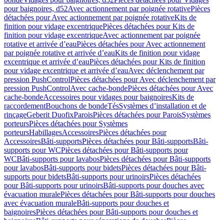
pour baignoires, d52
Avec actionnement par poignée rotative
Pièces
détachées pour Avec actionnement par poignée rotative
Kits de
finition pour vidage excentrique
Pièces détachées pour Kits de
finition pour vidage excentrique
Avec actionnement par poignée
rotative et arrivée d’eau
Pièces détachées pour Avec actionnement
par poignée rotative et arrivée d’eau
Kits de finition pour vidage
excentrique et arrivée d’eau
Pièces détachées pour Kits de finition
pour vidage excentrique et arrivée d’eau
Avec déclenchement par
pression PushControl
Pièces détachées pour Avec déclenchement par
pression PushControl
Avec cache-bonde
Pièces détachées pour Avec
cache-bonde
Accessoires pour vidages pour baignoires
Kits de
raccordement
Bouchons de bonde
Tés
Systèmes d’installation et de
rinçage
Geberit Duofix
Parois
Pièces détachées pour Parois
Systèmes
porteurs
Pièces détachées pour Systèmes
porteurs
Habillages
Accessoires
Pièces détachées pour
Accessoires
Bâti-supports
Pièces détachées pour Bâti-supports
Bâti-
supports pour WC
Pièces détachées pour Bâti-supports pour
WC
Bâti-supports pour lavabos
Pièces détachées pour Bâti-supports
pour lavabos
Bâti-supports pour bidets
Pièces détachées pour Bâti-
supports pour bidets
Bâti-supports pour urinoirs
Pièces détachées
pour Bâti-supports pour urinoirs
Bâti-supports pour douches avec
évacuation murale
Pièces détachées pour Bâti-supports pour douches
avec évacuation murale
Bâti-supports pour douches et
baignoires
Pièces détachées pour Bâti-supports pour douches et