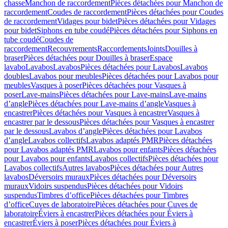
chasse
Manchon de raccordement
Pièces détachées pour Manchon de
raccordement
Coudes de raccordement
Pièces détachées pour Coudes
de raccordement
Vidages pour bidet
Pièces détachées pour Vidages
pour bidet
Siphons en tube coudé
Pièces détachées pour Siphons en
tube coudé
Coudes de
raccordement
Recouvrements
Raccordements
Joints
Douilles à
braser
Pièces détachées pour Douilles à braser
Espace
lavabo
Lavabos
Lavabos
Pièces détachées pour Lavabos
Lavabos
doubles
Lavabos pour meubles
Pièces détachées pour Lavabos pour
meubles
Vasques à poser
Pièces détachées pour Vasques à
poser
Lave-mains
Pièces détachées pour Lave-mains
Lave-mains
d’angle
Pièces détachées pour Lave-mains d’angle
Vasques à
encastrer
Pièces détachées pour Vasques à encastrer
Vasques à
encastrer par le dessous
Pièces détachées pour Vasques à encastrer
par le dessous
Lavabos d’angle
Pièces détachées pour Lavabos
d’angle
Lavabos collectifs
Lavabos adaptés PMR
Pièces détachées
pour Lavabos adaptés PMR
Lavabos pour enfants
Pièces détachées
pour Lavabos pour enfants
Lavabos collectifs
Pièces détachées pour
Lavabos collectifs
Autres lavabos
Pièces détachées pour Autres
lavabos
Déversoirs muraux
Pièces détachées pour Déversoirs
muraux
Vidoirs suspendus
Pièces détachées pour Vidoirs
suspendus
Timbres dʼoffice
Pièces détachées pour Timbres
dʼoffice
Cuves de laboratoire
Pièces détachées pour Cuves de
laboratoire
Éviers à encastrer
Pièces détachées pour Éviers à
encastrer
Éviers à poser
Pièces détachées pour Éviers à