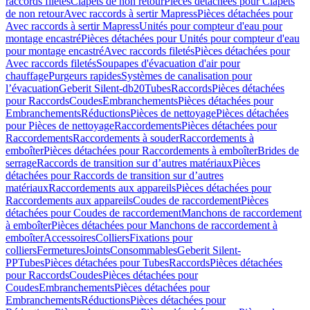
raccords filetés
Clapets de non retour
Pièces détachées pour Clapets
de non retour
Avec raccords à sertir Mapress
Pièces détachées pour
Avec raccords à sertir Mapress
Unités pour compteur d'eau pour
montage encastré
Pièces détachées pour Unités pour compteur d'eau
pour montage encastré
Avec raccords filetés
Pièces détachées pour
Avec raccords filetés
Soupapes d'évacuation d'air pour
chauffage
Purgeurs rapides
Systèmes de canalisation pour
l’évacuation
Geberit Silent-db20
Tubes
Raccords
Pièces détachées
pour Raccords
Coudes
Embranchements
Pièces détachées pour
Embranchements
Réductions
Pièces de nettoyage
Pièces détachées
pour Pièces de nettoyage
Raccordements
Pièces détachées pour
Raccordements
Raccordements à souder
Raccordements à
emboîter
Pièces détachées pour Raccordements à emboîter
Brides de
serrage
Raccords de transition sur d’autres matériaux
Pièces
détachées pour Raccords de transition sur d’autres
matériaux
Raccordements aux appareils
Pièces détachées pour
Raccordements aux appareils
Coudes de raccordement
Pièces
détachées pour Coudes de raccordement
Manchons de raccordement
à emboîter
Pièces détachées pour Manchons de raccordement à
emboîter
Accessoires
Colliers
Fixations pour
colliers
Fermetures
Joints
Consommables
Geberit Silent-
PP
Tubes
Pièces détachées pour Tubes
Raccords
Pièces détachées
pour Raccords
Coudes
Pièces détachées pour
Coudes
Embranchements
Pièces détachées pour
Embranchements
Réductions
Pièces détachées pour