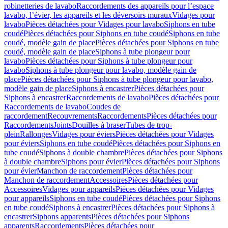
robinetteries de lavabo
Raccordements des appareils pour l’espace
lavabo, l’évier, les appareils et les déversoirs muraux
Vidages pour
lavabo
Pièces détachées pour Vidages pour lavabo
Siphons en tube
coudé
Pièces détachées pour Siphons en tube coudé
Siphons en tube
coudé, modèle gain de place
Pièces détachées pour Siphons en tube
coudé, modèle gain de place
Siphons à tube plongeur pour
lavabo
Pièces détachées pour Siphons à tube plongeur pour
lavabo
Siphons à tube plongeur pour lavabo, modèle gain de
place
Pièces détachées pour Siphons à tube plongeur pour lavabo,
modèle gain de place
Siphons à encastrer
Pièces détachées pour
Siphons à encastrer
Raccordements de lavabo
Pièces détachées pour
Raccordements de lavabo
Coudes de
raccordement
Recouvrements
Raccordements
Pièces détachées pour
Raccordements
Joints
Douilles à braser
Tubes de trop-
plein
Rallonges
Vidages pour éviers
Pièces détachées pour Vidages
pour éviers
Siphons en tube coudé
Pièces détachées pour Siphons en
tube coudé
Siphons à double chambre
Pièces détachées pour Siphons
à double chambre
Siphons pour évier
Pièces détachées pour Siphons
pour évier
Manchon de raccordement
Pièces détachées pour
Manchon de raccordement
Accessoires
Pièces détachées pour
Accessoires
Vidages pour appareils
Pièces détachées pour Vidages
pour appareils
Siphons en tube coudé
Pièces détachées pour Siphons
en tube coudé
Siphons à encastrer
Pièces détachées pour Siphons à
encastrer
Siphons apparents
Pièces détachées pour Siphons
apparents
Raccordements
Pièces détachées pour