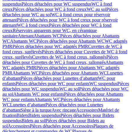
suspendus
Pièces détachées pour WC suspendus
WC à fond
creux
Pièces détachées pour WC à fond creux
WC au sol
Pièces
détachées pour WC au sol
WC à fond creux pour réservoir
attenant
Pièces détachées pour WC à fond creux pour réservoir
attenant
WC à fond creux
Pièces détachées pour WC à fond
creux
Réservoirs apparents pour WC, en céramique
sanitaire
Attenant
Abattants WC
Pièces détachées pour Abattants
WC
Abattants WC
Pièces détachées pour Abattants WC
WC adaptés
PMR
Pièces détachées pour WC adaptés PMR
Cuvettes de WC à
fond creux, surélevés
Pièces détachées pour Cuvettes de WC à fond
creux, surélevés
Cuvettes de WC à fond creux, rallongés
Pièces
détachées pour Cuvettes de WC à fond creux, rallongés
Abattants
WC adaptés PMR
Pièces détachées pour Abattants WC adaptés
PMR
Abattants WC
Pièces détachées pour Abattants WC
Lunettes
d’abattant
Pièces détachées pour Lunettes d’abattant
WC pour
enfants
Pièces détachées pour WC pour enfants
WC suspendus
Pièces
détachées pour WC suspendus
WC au sol
Pièces détachées pour WC
au sol
Abattants WC pour enfants
Pièces détachées pour Abattants
WC pour enfants
Abattants WC
Pièces détachées pour Abattants
WC
Lunettes d’abattant
Pièces détachées pour Lunettes
d’abattant
Siège à la turque
Avec rinçage
Accessoires
Matériel de
fixation
Bidets
Bidets suspendus
Pièces détachées pour Bidets
suspendus
Bidets au sol
Pièces détachées pour Bidets au
sol
Accessoires
Pièces détachées pour Accessoires
Plaques de
déclenchement et commandes de WC
Plaques de