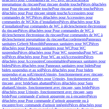
pneumatique du rinçage
Pour rinçage double touche
Pièces détachées
pour Pour rinçage double touche
Pour rinçage simple touche
Pièces
détachées pour Pour rinçage simple touche
Accessoires pour
commandes de WC
Pièces détachées pour Accessoires pour
commandes de WC
Kits d’installation
Pièces détachées pour Kits
d’installation
Pour commandes de WC à déclenchement électronique
du rinçage
Pièces détachées pour Pour commandes de WC à
déclenchement électronique du rinçage
Pour commandes de WC à
déclenchement pneumatique du rinçage
Raccordements
Panneaux
sanitaires Geberit Monolith
Panneaux sanitaires pour WC
Pièces
détachées pour Panneaux sanitaires pour WC
Pour WC
suspendus
Pièces détachées pour Pour WC suspendus
Pour WC au
sol
Pièces détachées pour Pour WC au sol
Accessoires
Pièces
détachées pour Accessoires
Consommables
Panneaux sanitaires pour
bidets
Pièces détachées pour Panneaux sanitaires pour bidets
Pour
bidets suspendus et au sol
Pièces détachées pour Pour bidets
suspendus et au sol
Urinoirs
Urinoirs, fonctionnement avec rinçage,
avec bride
Pièces détachées pour Urinoirs, fonctionnement avec
rinçage, avec bride
Sans abattant
Pièces détachées pour Sans
abattant
Urinoirs, fonctionnement avec rinçage, sans bride
Pièces
détachées pour Urinoirs, fonctionnement avec rinçage, sans
bride
Pour commande d’urinoir apparente ou à encastrer
Pièces
détachées pour Pour commande d’urinoir apparente ou à
encastrer
Avec commande d'urinoir intégrée
Pièces détachées pour