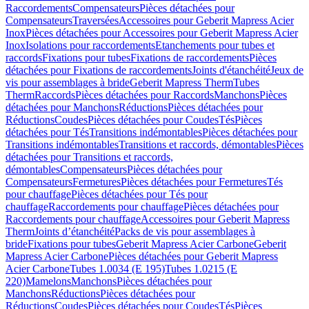
Raccordements
Compensateurs
Pièces détachées pour
Compensateurs
Traversées
Accessoires pour Geberit Mapress Acier
Inox
Pièces détachées pour Accessoires pour Geberit Mapress Acier
Inox
Isolations pour raccordements
Etanchements pour tubes et
raccords
Fixations pour tubes
Fixations de raccordements
Pièces
détachées pour Fixations de raccordements
Joints d'étanchéité
Jeux de
vis pour assemblages à bride
Geberit Mapress Therm
Tubes
Therm
Raccords
Pièces détachées pour Raccords
Manchons
Pièces
détachées pour Manchons
Réductions
Pièces détachées pour
Réductions
Coudes
Pièces détachées pour Coudes
Tés
Pièces
détachées pour Tés
Transitions indémontables
Pièces détachées pour
Transitions indémontables
Transitions et raccords, démontables
Pièces
détachées pour Transitions et raccords,
démontables
Compensateurs
Pièces détachées pour
Compensateurs
Fermetures
Pièces détachées pour Fermetures
Tés
pour chauffage
Pièces détachées pour Tés pour
chauffage
Raccordements pour chauffage
Pièces détachées pour
Raccordements pour chauffage
Accessoires pour Geberit Mapress
Therm
Joints d’étanchéité
Packs de vis pour assemblages à
bride
Fixations pour tubes
Geberit Mapress Acier Carbone
Geberit
Mapress Acier Carbone
Pièces détachées pour Geberit Mapress
Acier Carbone
Tubes 1.0034 (E 195)
Tubes 1.0215 (E
220)
Mamelons
Manchons
Pièces détachées pour
Manchons
Réductions
Pièces détachées pour
Réductions
Coudes
Pièces détachées pour Coudes
Tés
Pièces