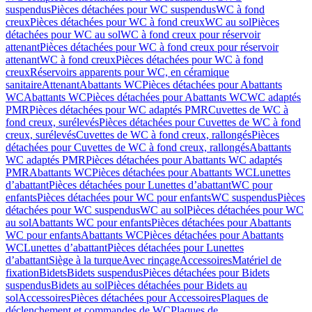
suspendus
Pièces détachées pour WC suspendus
WC à fond
creux
Pièces détachées pour WC à fond creux
WC au sol
Pièces
détachées pour WC au sol
WC à fond creux pour réservoir
attenant
Pièces détachées pour WC à fond creux pour réservoir
attenant
WC à fond creux
Pièces détachées pour WC à fond
creux
Réservoirs apparents pour WC, en céramique
sanitaire
Attenant
Abattants WC
Pièces détachées pour Abattants
WC
Abattants WC
Pièces détachées pour Abattants WC
WC adaptés
PMR
Pièces détachées pour WC adaptés PMR
Cuvettes de WC à
fond creux, surélevés
Pièces détachées pour Cuvettes de WC à fond
creux, surélevés
Cuvettes de WC à fond creux, rallongés
Pièces
détachées pour Cuvettes de WC à fond creux, rallongés
Abattants
WC adaptés PMR
Pièces détachées pour Abattants WC adaptés
PMR
Abattants WC
Pièces détachées pour Abattants WC
Lunettes
d’abattant
Pièces détachées pour Lunettes d’abattant
WC pour
enfants
Pièces détachées pour WC pour enfants
WC suspendus
Pièces
détachées pour WC suspendus
WC au sol
Pièces détachées pour WC
au sol
Abattants WC pour enfants
Pièces détachées pour Abattants
WC pour enfants
Abattants WC
Pièces détachées pour Abattants
WC
Lunettes d’abattant
Pièces détachées pour Lunettes
d’abattant
Siège à la turque
Avec rinçage
Accessoires
Matériel de
fixation
Bidets
Bidets suspendus
Pièces détachées pour Bidets
suspendus
Bidets au sol
Pièces détachées pour Bidets au
sol
Accessoires
Pièces détachées pour Accessoires
Plaques de
déclenchement et commandes de WC
Plaques de