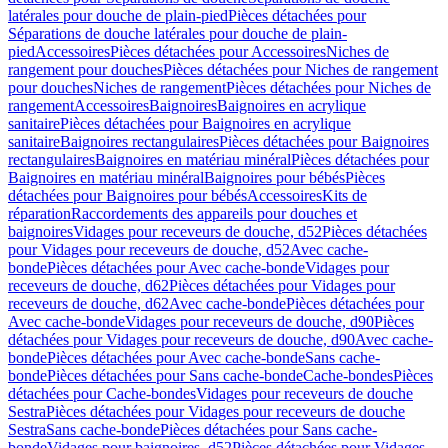
latérales pour douche de plain-pied
Pièces détachées pour
Séparations de douche latérales pour douche de plain-
pied
Accessoires
Pièces détachées pour Accessoires
Niches de
rangement pour douches
Pièces détachées pour Niches de rangement
pour douches
Niches de rangement
Pièces détachées pour Niches de
rangement
Accessoires
Baignoires
Baignoires en acrylique
sanitaire
Pièces détachées pour Baignoires en acrylique
sanitaire
Baignoires rectangulaires
Pièces détachées pour Baignoires
rectangulaires
Baignoires en matériau minéral
Pièces détachées pour
Baignoires en matériau minéral
Baignoires pour bébés
Pièces
détachées pour Baignoires pour bébés
Accessoires
Kits de
réparation
Raccordements des appareils pour douches et
baignoires
Vidages pour receveurs de douche, d52
Pièces détachées
pour Vidages pour receveurs de douche, d52
Avec cache-
bonde
Pièces détachées pour Avec cache-bonde
Vidages pour
receveurs de douche, d62
Pièces détachées pour Vidages pour
receveurs de douche, d62
Avec cache-bonde
Pièces détachées pour
Avec cache-bonde
Vidages pour receveurs de douche, d90
Pièces
détachées pour Vidages pour receveurs de douche, d90
Avec cache-
bonde
Pièces détachées pour Avec cache-bonde
Sans cache-
bonde
Pièces détachées pour Sans cache-bonde
Cache-bondes
Pièces
détachées pour Cache-bondes
Vidages pour receveurs de douche
Sestra
Pièces détachées pour Vidages pour receveurs de douche
Sestra
Sans cache-bonde
Pièces détachées pour Sans cache-
bonde
Vidages pour baignoires, d52
Pièces détachées pour Vidages