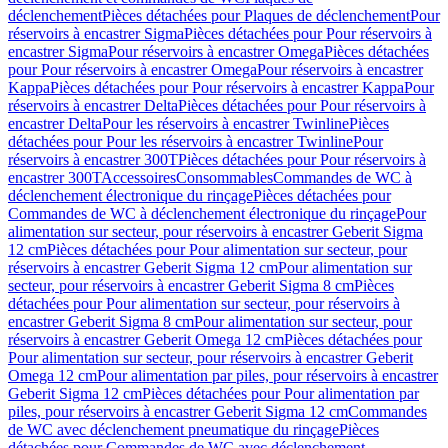
déclenchement
Pièces détachées pour Plaques de déclenchement
Pour
réservoirs à encastrer Sigma
Pièces détachées pour Pour réservoirs à
encastrer Sigma
Pour réservoirs à encastrer Omega
Pièces détachées
pour Pour réservoirs à encastrer Omega
Pour réservoirs à encastrer
Kappa
Pièces détachées pour Pour réservoirs à encastrer Kappa
Pour
réservoirs à encastrer Delta
Pièces détachées pour Pour réservoirs à
encastrer Delta
Pour les réservoirs à encastrer Twinline
Pièces
détachées pour Pour les réservoirs à encastrer Twinline
Pour
réservoirs à encastrer 300T
Pièces détachées pour Pour réservoirs à
encastrer 300T
Accessoires
Consommables
Commandes de WC à
déclenchement électronique du rinçage
Pièces détachées pour
Commandes de WC à déclenchement électronique du rinçage
Pour
alimentation sur secteur, pour réservoirs à encastrer Geberit Sigma
12 cm
Pièces détachées pour Pour alimentation sur secteur, pour
réservoirs à encastrer Geberit Sigma 12 cm
Pour alimentation sur
secteur, pour réservoirs à encastrer Geberit Sigma 8 cm
Pièces
détachées pour Pour alimentation sur secteur, pour réservoirs à
encastrer Geberit Sigma 8 cm
Pour alimentation sur secteur, pour
réservoirs à encastrer Geberit Omega 12 cm
Pièces détachées pour
Pour alimentation sur secteur, pour réservoirs à encastrer Geberit
Omega 12 cm
Pour alimentation par piles, pour réservoirs à encastrer
Geberit Sigma 12 cm
Pièces détachées pour Pour alimentation par
piles, pour réservoirs à encastrer Geberit Sigma 12 cm
Commandes
de WC avec déclenchement pneumatique du rinçage
Pièces
détachées pour Commandes de WC avec déclenchement