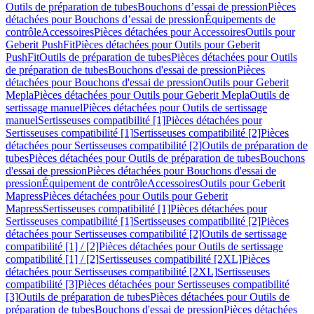
Outils de préparation de tubes
Bouchons d’essai de pression
Pièces
détachées pour Bouchons d’essai de pression
Équipements de
contrôle
Accessoires
Pièces détachées pour Accessoires
Outils pour
Geberit PushFit
Pièces détachées pour Outils pour Geberit
PushFit
Outils de préparation de tubes
Pièces détachées pour Outils
de préparation de tubes
Bouchons d'essai de pression
Pièces
détachées pour Bouchons d'essai de pression
Outils pour Geberit
Mepla
Pièces détachées pour Outils pour Geberit Mepla
Outils de
sertissage manuel
Pièces détachées pour Outils de sertissage
manuel
Sertisseuses compatibilité [1]
Pièces détachées pour
Sertisseuses compatibilité [1]
Sertisseuses compatibilité [2]
Pièces
détachées pour Sertisseuses compatibilité [2]
Outils de préparation de
tubes
Pièces détachées pour Outils de préparation de tubes
Bouchons
d'essai de pression
Pièces détachées pour Bouchons d'essai de
pression
Équipement de contrôle
Accessoires
Outils pour Geberit
Mapress
Pièces détachées pour Outils pour Geberit
Mapress
Sertisseuses compatibilité [1]
Pièces détachées pour
Sertisseuses compatibilité [1]
Sertisseuses compatibilité [2]
Pièces
détachées pour Sertisseuses compatibilité [2]
Outils de sertissage
compatibilité [1] / [2]
Pièces détachées pour Outils de sertissage
compatibilité [1] / [2]
Sertisseuses compatibilité [2XL]
Pièces
détachées pour Sertisseuses compatibilité [2XL]
Sertisseuses
compatibilité [3]
Pièces détachées pour Sertisseuses compatibilité
[3]
Outils de préparation de tubes
Pièces détachées pour Outils de
préparation de tubes
Bouchons d'essai de pression
Pièces détachées