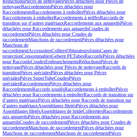
Réductions
Pièces de nettoyage
Pièces détachées pour Pièces de
nettoyage
Raccordements
Pièces détachées pour
Raccordements
Raccordements à emboîter
Pièces détachées pour
Raccordements à emboîter
Raccordements à griffes
Raccords de
transition sur d’autres matériaux
Raccordements aux appareils
Pièces
détachées pour Raccordements aux appareils
Coudes de
raccordement
Pièces détachées pour Coudes de
raccordement
Manchons de raccordement
Pièces détachées pour
Manchons de
raccordement
Accessoires
Colliers
Obturateurs
Joints
Capes de
protection
Consommables
Geberit PE
Tubes
Raccords
Pièces détachées
pour Raccords
Coudes
Embranchements
Réductions
Pièces de
nettoyage
Pièces détachées pour Pièces de nettoyage
Raccords de
transition
Pièces spéciales
Pièces détachées pour Pièces
spéciales
Pièces SuperTube
Coudes
Pièces
spéciales
Raccordements
Pièces détachées pour
Raccordements
Raccords soudés
Raccordements à emboîter
Pièces
détachées pour Raccordements à emboîter
Raccords de transition sur
d’autres matériaux
Pièces détachées pour Raccords de transition sur
d’autres matériaux
Assemblages filetés
Pièces détachées pour
Assemblages filetés
Assemblages de bride
Collerettes
Raccordements
aux appareils
Pièces détachées pour Raccordements aux
appareils
Coudes de raccordement
Pièces détachées pour Coudes de
raccordement
Manchons de raccordement
Pièces détachées pour
Manchons de raccordement
Manchons de raccordement
Pièces