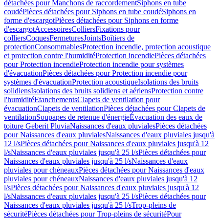
détachées pour Manchons de raccordement
Siphons en tube
coudé
Pièces détachées pour Siphons en tube coudé
Siphons en
forme d'escargot
Pièces détachées pour Siphons en forme
d'escargot
Accessoires
Colliers
Fixations pour
colliers
Coques
Fermetures
Joints
Boîtiers de
protection
Consommables
Protection incendie, protection acoustique
et protection contre l'humidité
Protection incendie
Pièces détachées
pour Protection incendie
Protection incendie pour systèmes
d'évacuation
Pièces détachées pour Protection incendie pour
systèmes d'évacuation
Protection acoustique
Isolations des bruits
solidiens
Isolations des bruits solidiens et aériens
Protection contre
l'humidité
Etanchements
Clapets de ventilation pour
évacuation
Clapets de ventilation
Pièces détachées pour Clapets de
ventilation
Soupapes de retenue d'énergie
Évacuation des eaux de
toiture Geberit Pluvia
Naissances d'eaux pluviales
Pièces détachées
pour Naissances d'eaux pluviales
Naissances d'eaux pluviales jusqu'à
12 l/s
Pièces détachées pour Naissances d'eaux pluviales jusqu'à 12
l/s
Naissances d'eaux pluviales jusqu'à 25 l/s
Pièces détachées pour
Naissances d'eaux pluviales jusqu'à 25 l/s
Naissances d'eaux
pluviales pour chéneaux
Pièces détachées pour Naissances d'eaux
pluviales pour chéneaux
Naissances d'eaux pluviales jusqu'à 12
l/s
Pièces détachées pour Naissances d'eaux pluviales jusqu'à 12
l/s
Naissances d'eaux pluviales jusqu'à 25 l/s
Pièces détachées pour
Naissances d'eaux pluviales jusqu'à 25 l/s
Trop-pleins de
sécurité
Pièces détachées pour Trop-pleins de sécurité
Pour