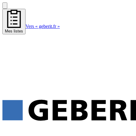
Vers « geberit.fr »
Mes listes