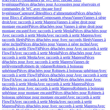
hygiénique
Pièces détachées pour Accessoires pour réservoirs et
commandes de WC avec rinçage forcé
hygiénique
Capteurs
Câbles
Blocs d’alimentation
Pièces détachées
pour Blocs d’alimentation
Composants réseau
Vannes
Vannes à siège
droit
Avec raccords à sertir Mapress
Vannes à siège droit pour
montage encastré
Pièces détachées pour Vannes à siège droit pour
montage encastré
Avec raccords à sertir Mepla
Pièces détachées pour
Avec raccords à sertir Mepla
Avec raccords à sertir Mapress
Avec
raccords filetés
Pièces détachées pour Avec raccords filetés
Vannes à
siège incliné
Pièces détachées pour Vannes à siège incliné
Avec
raccords à sertir FlowFit
Pièces détachées pour Avec raccords à sertir
FlowFit
Avec raccords à sertir Mepla
Pièces détachées pour Avec
raccords à sertir Mepla
Avec raccords à sertir Mapress
Pièces
détachées pour Avec raccords à sertir Mapress
Vannes de
prélèvement
Robinets de vidange
Robinets à boisseau
sphérique
Pièces détachées pour Robinets à boisseau sphérique
Avec
raccords à sertir FlowFit
Pièces détachées pour Avec raccords à sertir
FlowFit
Avec raccords à sertir Mepla
Pièces détachées pour Avec
raccords à sertir Mepla
Avec raccords à sertir Mapress
Pièces
détachées pour Avec raccords à sertir Mapress
Robinets à boisseau
sphérique pour montage encastré
Pièces détachées pour Robinets à
boisseau sphérique pour montage encastré
Avec raccords à sertir
FlowFit
Avec raccords à sertir Mepla
Avec raccords à sertir
Mapress
Pièces détachées pour Avec raccords à sertir Mapress
Avec