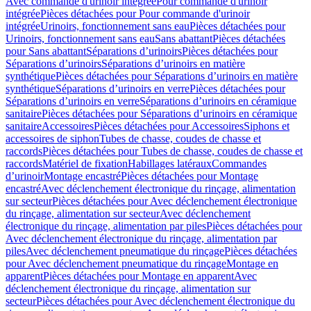
Avec commande d'urinoir intégrée
Pour commande d'urinoir
intégrée
Pièces détachées pour Pour commande d'urinoir
intégrée
Urinoirs, fonctionnement sans eau
Pièces détachées pour
Urinoirs, fonctionnement sans eau
Sans abattant
Pièces détachées
pour Sans abattant
Séparations d’urinoirs
Pièces détachées pour
Séparations d’urinoirs
Séparations d’urinoirs en matière
synthétique
Pièces détachées pour Séparations d’urinoirs en matière
synthétique
Séparations d’urinoirs en verre
Pièces détachées pour
Séparations d’urinoirs en verre
Séparations d’urinoirs en céramique
sanitaire
Pièces détachées pour Séparations d’urinoirs en céramique
sanitaire
Accessoires
Pièces détachées pour Accessoires
Siphons et
accessoires de siphon
Tubes de chasse, coudes de chasse et
raccords
Pièces détachées pour Tubes de chasse, coudes de chasse et
raccords
Matériel de fixation
Habillages latéraux
Commandes
dʼurinoir
Montage encastré
Pièces détachées pour Montage
encastré
Avec déclenchement électronique du rinçage, alimentation
sur secteur
Pièces détachées pour Avec déclenchement électronique
du rinçage, alimentation sur secteur
Avec déclenchement
électronique du rinçage, alimentation par piles
Pièces détachées pour
Avec déclenchement électronique du rinçage, alimentation par
piles
Avec déclenchement pneumatique du rinçage
Pièces détachées
pour Avec déclenchement pneumatique du rinçage
Montage en
apparent
Pièces détachées pour Montage en apparent
Avec
déclenchement électronique du rinçage, alimentation sur
secteur
Pièces détachées pour Avec déclenchement électronique du