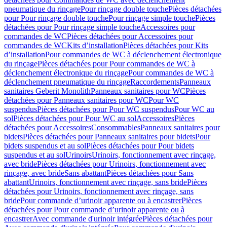
pneumatique du rinçage
Pour rinçage double touche
Pièces détachées
pour Pour rinçage double touche
Pour rinçage simple touche
Pièces
détachées pour Pour rinçage simple touche
Accessoires pour
commandes de WC
Pièces détachées pour Accessoires pour
commandes de WC
Kits d’installation
Pièces détachées pour Kits
d’installation
Pour commandes de WC à déclenchement électronique
du rinçage
Pièces détachées pour Pour commandes de WC à
déclenchement électronique du rinçage
Pour commandes de WC à
déclenchement pneumatique du rinçage
Raccordements
Panneaux
sanitaires Geberit Monolith
Panneaux sanitaires pour WC
Pièces
détachées pour Panneaux sanitaires pour WC
Pour WC
suspendus
Pièces détachées pour Pour WC suspendus
Pour WC au
sol
Pièces détachées pour Pour WC au sol
Accessoires
Pièces
détachées pour Accessoires
Consommables
Panneaux sanitaires pour
bidets
Pièces détachées pour Panneaux sanitaires pour bidets
Pour
bidets suspendus et au sol
Pièces détachées pour Pour bidets
suspendus et au sol
Urinoirs
Urinoirs, fonctionnement avec rinçage,
avec bride
Pièces détachées pour Urinoirs, fonctionnement avec
rinçage, avec bride
Sans abattant
Pièces détachées pour Sans
abattant
Urinoirs, fonctionnement avec rinçage, sans bride
Pièces
détachées pour Urinoirs, fonctionnement avec rinçage, sans
bride
Pour commande d’urinoir apparente ou à encastrer
Pièces
détachées pour Pour commande d’urinoir apparente ou à
encastrer
Avec commande d'urinoir intégrée
Pièces détachées pour