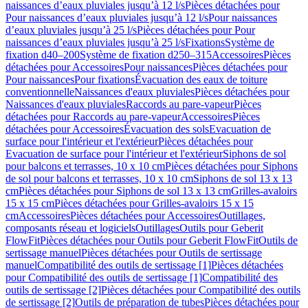
naissances d’eaux pluviales jusqu’à 12 l/s
Pièces détachées pour
Pour naissances d’eaux pluviales jusqu’à 12 l/s
Pour naissances
d’eaux pluviales jusqu’à 25 l/s
Pièces détachées pour Pour
naissances d’eaux pluviales jusqu’à 25 l/s
Fixations
Système de
fixation d40–200
Système de fixation d250–315
Accessoires
Pièces
détachées pour Accessoires
Pour naissances
Pièces détachées pour
Pour naissances
Pour fixations
Évacuation des eaux de toiture
conventionnelle
Naissances d'eaux pluviales
Pièces détachées pour
Naissances d'eaux pluviales
Raccords au pare-vapeur
Pièces
détachées pour Raccords au pare-vapeur
Accessoires
Pièces
détachées pour Accessoires
Évacuation des sols
Evacuation de
surface pour l'intérieur et l'extérieur
Pièces détachées pour
Evacuation de surface pour l'intérieur et l'extérieur
Siphons de sol
pour balcons et terrasses, 10 x 10 cm
Pièces détachées pour Siphons
de sol pour balcons et terrasses, 10 x 10 cm
Siphons de sol 13 x 13
cm
Pièces détachées pour Siphons de sol 13 x 13 cm
Grilles-avaloirs
15 x 15 cm
Pièces détachées pour Grilles-avaloirs 15 x 15
cm
Accessoires
Pièces détachées pour Accessoires
Outillages,
composants réseau et logiciels
Outillages
Outils pour Geberit
FlowFit
Pièces détachées pour Outils pour Geberit FlowFit
Outils de
sertissage manuel
Pièces détachées pour Outils de sertissage
manuel
Compatibilité des outils de sertissage [1]
Pièces détachées
pour Compatibilité des outils de sertissage [1]
Compatibilité des
outils de sertissage [2]
Pièces détachées pour Compatibilité des outils
de sertissage [2]
Outils de préparation de tubes
Pièces détachées pour