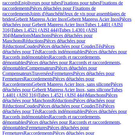
raccords
Enjoliveurs pour tubes
Fixations pour tubes
Fixations de
raccordements
Pièces détachées pour Fixations de
raccordements
Joints d'étanchéité
Jeux de vis pour assemblages de
brides
Geberit Mapress Acier Inox
Geberit Mapress Acier Inox
Pièces
détachées pour Geberit Mapress Acier Inox
Tubes 1.4401 (AISI
316)
Tubes 1.4521 (AISI 444)
Tubes 1.4301 (AISI
304)
Mamelons
Manchons
Pièces détachées pour
Manchons
Réductions
Pièces détachées pour
Réductions
Coudes
Pièces détachées pour Coudes
Tés
Pièces
détachées pour Tés
Raccords indémontables
Pièces détachées pour
Raccords indémontables
Raccords et raccordements,
démontables
Pièces détachées pour Raccords et raccordements,
démontables
Compensateurs
Pièces détachées pour
Compensateurs
Traversées
Fermetures
Pièces détachées pour
Fermetures
Raccordements
Pièces détachées pour
Raccordements
Geberit Mapress Acier Inox, sans silicone
Pièces
détachées pour Geberit Mapress Acier Inox, sans silicone
Tubes
1.4401 (AISI 316)
Tubes 1.4521 (AISI 444)
Manchons
Pièces
détachées pour Manchons
Réductions
Pièces détachées pour
Réductions
Coudes
Pièces détachées pour Coudes
Tés
Pièces
détachées pour Tés
Raccords indémontables
Pièces détachées pour
Raccords indémontables
Raccords et raccordements,
démontables
Pièces détachées pour Raccords et raccordements,
démontables
Fermetures
Pièces détachées pour
Fermetures
Raccordements
Pièces détachées pour