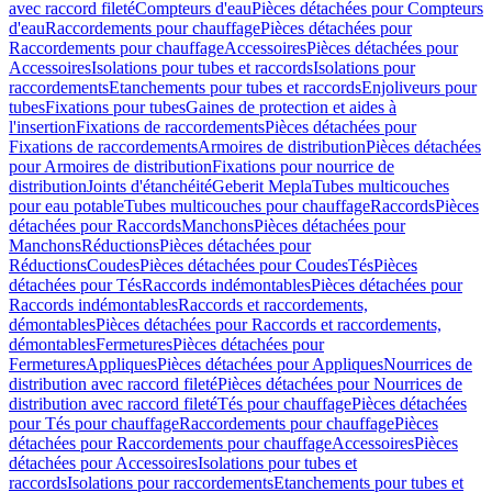
avec raccord fileté
Compteurs d'eau
Pièces détachées pour Compteurs
d'eau
Raccordements pour chauffage
Pièces détachées pour
Raccordements pour chauffage
Accessoires
Pièces détachées pour
Accessoires
Isolations pour tubes et raccords
Isolations pour
raccordements
Etanchements pour tubes et raccords
Enjoliveurs pour
tubes
Fixations pour tubes
Gaines de protection et aides à
l'insertion
Fixations de raccordements
Pièces détachées pour
Fixations de raccordements
Armoires de distribution
Pièces détachées
pour Armoires de distribution
Fixations pour nourrice de
distribution
Joints d'étanchéité
Geberit Mepla
Tubes multicouches
pour eau potable
Tubes multicouches pour chauffage
Raccords
Pièces
détachées pour Raccords
Manchons
Pièces détachées pour
Manchons
Réductions
Pièces détachées pour
Réductions
Coudes
Pièces détachées pour Coudes
Tés
Pièces
détachées pour Tés
Raccords indémontables
Pièces détachées pour
Raccords indémontables
Raccords et raccordements,
démontables
Pièces détachées pour Raccords et raccordements,
démontables
Fermetures
Pièces détachées pour
Fermetures
Appliques
Pièces détachées pour Appliques
Nourrices de
distribution avec raccord fileté
Pièces détachées pour Nourrices de
distribution avec raccord fileté
Tés pour chauffage
Pièces détachées
pour Tés pour chauffage
Raccordements pour chauffage
Pièces
détachées pour Raccordements pour chauffage
Accessoires
Pièces
détachées pour Accessoires
Isolations pour tubes et
raccords
Isolations pour raccordements
Etanchements pour tubes et