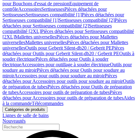
pour Bouchons d'essai de pression
Equipement de
contrôle
Accessoires
Sertisseuses
Pièces détachées pour
Sertisseuses
Sertisseuses compatibilité [1]
Pièces détachées pour
Sertisseuses compatibilité [1]
Sertisseuses compatibilité [2]
Pièces
détachées pour Sertisseuses compatibilité [2]
Sertisseuses
compatibilité [2XL]
Pièces détachées pour Sertisseuses compatibilité
[2XL]
Mallettes universelles
Pièces détachées pour Mallettes
universelles
Mallettes universelles
Pièces détachées pour Mallettes
universelles
Outils pour Geberit Silent-db20 / Geberit PE
Pièces
détachées pour Outils pour Geberit Silent-db20 / Geberit PE
Outils à
souder électrique
Pièces détachées pour Outils à souder
électrique
Accessoires pour outillage à souder électrique
Outils pour
soudure au miroir
Pièces détachées pour Outils pour soudure au
miroir
Accessoires pour outils pour soudure au miroir
Pièces
détachées pour Accessoires pour outils pour soudure au miroir
Outils
de préparation de tubes
Pièces détachées pour Outils de préparation
de tubes
Accessoires pour outils de préparation de tubes
Pièces
détachées pour Accessoires pour outils de préparation de tubes
Aides
à la commande
Télécommandes
Catégories de produits
Lignes de salle de bains
Nouveautés