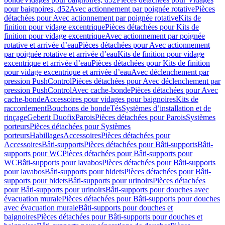
pour baignoires, d52
Avec actionnement par poignée rotative
Pièces
détachées pour Avec actionnement par poignée rotative
Kits de
finition pour vidage excentrique
Pièces détachées pour Kits de
finition pour vidage excentrique
Avec actionnement par poignée
rotative et arrivée d’eau
Pièces détachées pour Avec actionnement
par poignée rotative et arrivée d’eau
Kits de finition pour vidage
excentrique et arrivée d’eau
Pièces détachées pour Kits de finition
pour vidage excentrique et arrivée d’eau
Avec déclenchement par
pression PushControl
Pièces détachées pour Avec déclenchement par
pression PushControl
Avec cache-bonde
Pièces détachées pour Avec
cache-bonde
Accessoires pour vidages pour baignoires
Kits de
raccordement
Bouchons de bonde
Tés
Systèmes d’installation et de
rinçage
Geberit Duofix
Parois
Pièces détachées pour Parois
Systèmes
porteurs
Pièces détachées pour Systèmes
porteurs
Habillages
Accessoires
Pièces détachées pour
Accessoires
Bâti-supports
Pièces détachées pour Bâti-supports
Bâti-
supports pour WC
Pièces détachées pour Bâti-supports pour
WC
Bâti-supports pour lavabos
Pièces détachées pour Bâti-supports
pour lavabos
Bâti-supports pour bidets
Pièces détachées pour Bâti-
supports pour bidets
Bâti-supports pour urinoirs
Pièces détachées
pour Bâti-supports pour urinoirs
Bâti-supports pour douches avec
évacuation murale
Pièces détachées pour Bâti-supports pour douches
avec évacuation murale
Bâti-supports pour douches et
baignoires
Pièces détachées pour Bâti-supports pour douches et