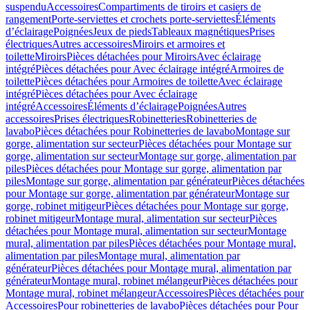
suspendu
Accessoires
Compartiments de tiroirs et casiers de
rangement
Porte-serviettes et crochets porte-serviettes
Éléments
d’éclairage
Poignées
Jeux de pieds
Tableaux magnétiques
Prises
électriques
Autres accessoires
Miroirs et armoires et
toilette
Miroirs
Pièces détachées pour Miroirs
Avec éclairage
intégré
Pièces détachées pour Avec éclairage intégré
Armoires de
toilette
Pièces détachées pour Armoires de toilette
Avec éclairage
intégré
Pièces détachées pour Avec éclairage
intégré
Accessoires
Éléments d’éclairage
Poignées
Autres
accessoires
Prises électriques
Robinetteries
Robinetteries de
lavabo
Pièces détachées pour Robinetteries de lavabo
Montage sur
gorge, alimentation sur secteur
Pièces détachées pour Montage sur
gorge, alimentation sur secteur
Montage sur gorge, alimentation par
piles
Pièces détachées pour Montage sur gorge, alimentation par
piles
Montage sur gorge, alimentation par générateur
Pièces détachées
pour Montage sur gorge, alimentation par générateur
Montage sur
gorge, robinet mitigeur
Pièces détachées pour Montage sur gorge,
robinet mitigeur
Montage mural, alimentation sur secteur
Pièces
détachées pour Montage mural, alimentation sur secteur
Montage
mural, alimentation par piles
Pièces détachées pour Montage mural,
alimentation par piles
Montage mural, alimentation par
générateur
Pièces détachées pour Montage mural, alimentation par
générateur
Montage mural, robinet mélangeur
Pièces détachées pour
Montage mural, robinet mélangeur
Accessoires
Pièces détachées pour
Accessoires
Pour robinetteries de lavabo
Pièces détachées pour Pour