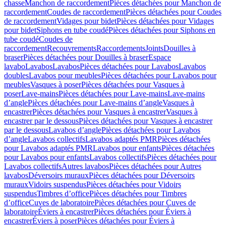
chasse
Manchon de raccordement
Pièces détachées pour Manchon de
raccordement
Coudes de raccordement
Pièces détachées pour Coudes
de raccordement
Vidages pour bidet
Pièces détachées pour Vidages
pour bidet
Siphons en tube coudé
Pièces détachées pour Siphons en
tube coudé
Coudes de
raccordement
Recouvrements
Raccordements
Joints
Douilles à
braser
Pièces détachées pour Douilles à braser
Espace
lavabo
Lavabos
Lavabos
Pièces détachées pour Lavabos
Lavabos
doubles
Lavabos pour meubles
Pièces détachées pour Lavabos pour
meubles
Vasques à poser
Pièces détachées pour Vasques à
poser
Lave-mains
Pièces détachées pour Lave-mains
Lave-mains
d’angle
Pièces détachées pour Lave-mains d’angle
Vasques à
encastrer
Pièces détachées pour Vasques à encastrer
Vasques à
encastrer par le dessous
Pièces détachées pour Vasques à encastrer
par le dessous
Lavabos d’angle
Pièces détachées pour Lavabos
d’angle
Lavabos collectifs
Lavabos adaptés PMR
Pièces détachées
pour Lavabos adaptés PMR
Lavabos pour enfants
Pièces détachées
pour Lavabos pour enfants
Lavabos collectifs
Pièces détachées pour
Lavabos collectifs
Autres lavabos
Pièces détachées pour Autres
lavabos
Déversoirs muraux
Pièces détachées pour Déversoirs
muraux
Vidoirs suspendus
Pièces détachées pour Vidoirs
suspendus
Timbres dʼoffice
Pièces détachées pour Timbres
dʼoffice
Cuves de laboratoire
Pièces détachées pour Cuves de
laboratoire
Éviers à encastrer
Pièces détachées pour Éviers à
encastrer
Éviers à poser
Pièces détachées pour Éviers à