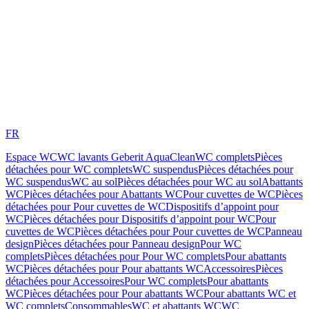
FR
Espace WC
WC lavants Geberit AquaClean
WC complets
Pièces
détachées pour WC complets
WC suspendus
Pièces détachées pour
WC suspendus
WC au sol
Pièces détachées pour WC au sol
Abattants
WC
Pièces détachées pour Abattants WC
Pour cuvettes de WC
Pièces
détachées pour Pour cuvettes de WC
Dispositifs d’appoint pour
WC
Pièces détachées pour Dispositifs d’appoint pour WC
Pour
cuvettes de WC
Pièces détachées pour Pour cuvettes de WC
Panneau
design
Pièces détachées pour Panneau design
Pour WC
complets
Pièces détachées pour Pour WC complets
Pour abattants
WC
Pièces détachées pour Pour abattants WC
Accessoires
Pièces
détachées pour Accessoires
Pour WC complets
Pour abattants
WC
Pièces détachées pour Pour abattants WC
Pour abattants WC et
WC complets
Consommables
WC et abattants WC
WC