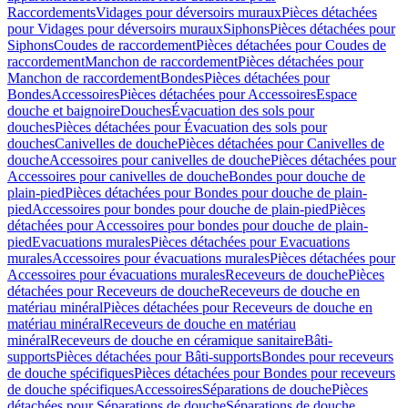
Raccordements
Vidages pour déversoirs muraux
Pièces détachées
pour Vidages pour déversoirs muraux
Siphons
Pièces détachées pour
Siphons
Coudes de raccordement
Pièces détachées pour Coudes de
raccordement
Manchon de raccordement
Pièces détachées pour
Manchon de raccordement
Bondes
Pièces détachées pour
Bondes
Accessoires
Pièces détachées pour Accessoires
Espace
douche et baignoire
Douches
Évacuation des sols pour
douches
Pièces détachées pour Évacuation des sols pour
douches
Canivelles de douche
Pièces détachées pour Canivelles de
douche
Accessoires pour canivelles de douche
Pièces détachées pour
Accessoires pour canivelles de douche
Bondes pour douche de
plain-pied
Pièces détachées pour Bondes pour douche de plain-
pied
Accessoires pour bondes pour douche de plain-pied
Pièces
détachées pour Accessoires pour bondes pour douche de plain-
pied
Evacuations murales
Pièces détachées pour Evacuations
murales
Accessoires pour évacuations murales
Pièces détachées pour
Accessoires pour évacuations murales
Receveurs de douche
Pièces
détachées pour Receveurs de douche
Receveurs de douche en
matériau minéral
Pièces détachées pour Receveurs de douche en
matériau minéral
Receveurs de douche en matériau
minéral
Receveurs de douche en céramique sanitaire
Bâti-
supports
Pièces détachées pour Bâti-supports
Bondes pour receveurs
de douche spécifiques
Pièces détachées pour Bondes pour receveurs
de douche spécifiques
Accessoires
Séparations de douche
Pièces
détachées pour Séparations de douche
Séparations de douche