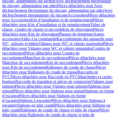
rinçage, alimentation sur secteur
Avec déclenchement électronique
du rinçage, alimentation par piles
Pièces détachées pour Avec
déclenchement électronique du rinçage, alimentation par piles
Avec
déclenchement pneumatique du rinçage
Accessoires
Pièces détachées
pour Accessoires
Kits d’installation et de remplacement
Pièces
détachées pour Kits d’installation et de remplacement
Tubes de
chasse, coudes de chasse et raccords
Kits de rénovation
Pièces
détachées pour Kits de rénovation
Plaques de fermeture
Autres
accessoires
Aides à la commande
Raccordements des appareils pour
WC, urinoirs et bidets
Vidages pour WC et vidoirs suspendus
Pièces
détachées pour Vidages pour WC et vidoirs suspendus
Coudes de
raccordement
Pièces détachées pour Coudes de
raccordement
Manchon de raccordement
Pièces détachées pour
Manchon de raccordement
Kits de raccordement
Pièces détachées
pour Kits de raccordement
Rallonges de coude de chasse
Pièces
détachées pour Rallonges de coude de chasse
Raccords en
PVC
Pièces détachées pour Raccords en PVC
Manchettes et cache-
boulons
Raccords de transition et pièces de connexion
Vidages pour
urinoirs
Pièces détachées pour Vidages pour urinoirs
Siphons pour
urinoir
Pièces détachées pour Siphons pour urinoir
Siphons en forme
d’escargot
Pièces détachées pour Siphons en forme
d’escargot
Siphons à encastrer
Pièces détachées pour Siphons à
encastrer
Siphons en tube coudé
Pièces détachées pour Siphons en
tube coudé
Rallonges de coude de chasse et tube de chasse
Pièces
détachées pour Rallonges de coude de chasse et tube de