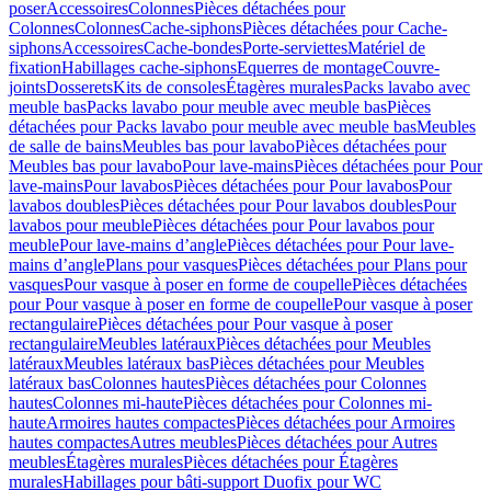
poser
Accessoires
Colonnes
Pièces détachées pour
Colonnes
Colonnes
Cache-siphons
Pièces détachées pour Cache-
siphons
Accessoires
Cache-bondes
Porte-serviettes
Matériel de
fixation
Habillages cache-siphons
Equerres de montage
Couvre-
joints
Dosserets
Kits de consoles
Étagères murales
Packs lavabo avec
meuble bas
Packs lavabo pour meuble avec meuble bas
Pièces
détachées pour Packs lavabo pour meuble avec meuble bas
Meubles
de salle de bains
Meubles bas pour lavabo
Pièces détachées pour
Meubles bas pour lavabo
Pour lave-mains
Pièces détachées pour Pour
lave-mains
Pour lavabos
Pièces détachées pour Pour lavabos
Pour
lavabos doubles
Pièces détachées pour Pour lavabos doubles
Pour
lavabos pour meuble
Pièces détachées pour Pour lavabos pour
meuble
Pour lave-mains d’angle
Pièces détachées pour Pour lave-
mains d’angle
Plans pour vasques
Pièces détachées pour Plans pour
vasques
Pour vasque à poser en forme de coupelle
Pièces détachées
pour Pour vasque à poser en forme de coupelle
Pour vasque à poser
rectangulaire
Pièces détachées pour Pour vasque à poser
rectangulaire
Meubles latéraux
Pièces détachées pour Meubles
latéraux
Meubles latéraux bas
Pièces détachées pour Meubles
latéraux bas
Colonnes hautes
Pièces détachées pour Colonnes
hautes
Colonnes mi-haute
Pièces détachées pour Colonnes mi-
haute
Armoires hautes compactes
Pièces détachées pour Armoires
hautes compactes
Autres meubles
Pièces détachées pour Autres
meubles
Étagères murales
Pièces détachées pour Étagères
murales
Habillages pour bâti-support Duofix pour WC