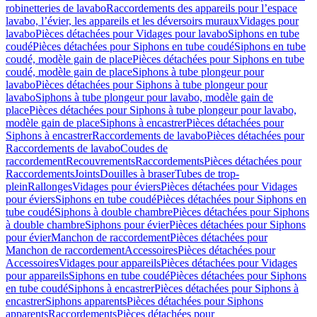
robinetteries de lavabo
Raccordements des appareils pour l’espace
lavabo, l’évier, les appareils et les déversoirs muraux
Vidages pour
lavabo
Pièces détachées pour Vidages pour lavabo
Siphons en tube
coudé
Pièces détachées pour Siphons en tube coudé
Siphons en tube
coudé, modèle gain de place
Pièces détachées pour Siphons en tube
coudé, modèle gain de place
Siphons à tube plongeur pour
lavabo
Pièces détachées pour Siphons à tube plongeur pour
lavabo
Siphons à tube plongeur pour lavabo, modèle gain de
place
Pièces détachées pour Siphons à tube plongeur pour lavabo,
modèle gain de place
Siphons à encastrer
Pièces détachées pour
Siphons à encastrer
Raccordements de lavabo
Pièces détachées pour
Raccordements de lavabo
Coudes de
raccordement
Recouvrements
Raccordements
Pièces détachées pour
Raccordements
Joints
Douilles à braser
Tubes de trop-
plein
Rallonges
Vidages pour éviers
Pièces détachées pour Vidages
pour éviers
Siphons en tube coudé
Pièces détachées pour Siphons en
tube coudé
Siphons à double chambre
Pièces détachées pour Siphons
à double chambre
Siphons pour évier
Pièces détachées pour Siphons
pour évier
Manchon de raccordement
Pièces détachées pour
Manchon de raccordement
Accessoires
Pièces détachées pour
Accessoires
Vidages pour appareils
Pièces détachées pour Vidages
pour appareils
Siphons en tube coudé
Pièces détachées pour Siphons
en tube coudé
Siphons à encastrer
Pièces détachées pour Siphons à
encastrer
Siphons apparents
Pièces détachées pour Siphons
apparents
Raccordements
Pièces détachées pour