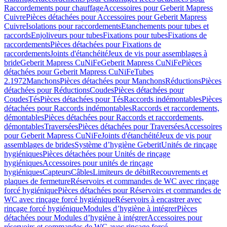
Raccordements pour chauffage
Accessoires pour Geberit Mapress
Cuivre
Pièces détachées pour Accessoires pour Geberit Mapress
Cuivre
Isolations pour raccordements
Etanchements pour tubes et
raccords
Enjoliveurs pour tubes
Fixations pour tubes
Fixations de
raccordements
Pièces détachées pour Fixations de
raccordements
Joints d'étanchéité
Jeux de vis pour assemblages à
bride
Geberit Mapress CuNiFe
Geberit Mapress CuNiFe
Pièces
détachées pour Geberit Mapress CuNiFe
Tubes
2.1972
Manchons
Pièces détachées pour Manchons
Réductions
Pièces
détachées pour Réductions
Coudes
Pièces détachées pour
Coudes
Tés
Pièces détachées pour Tés
Raccords indémontables
Pièces
détachées pour Raccords indémontables
Raccords et raccordements,
démontables
Pièces détachées pour Raccords et raccordements,
démontables
Traversées
Pièces détachées pour Traversées
Accessoires
pour Geberit Mapress CuNiFe
Joints d'étanchéité
Jeux de vis pour
assemblages de brides
Système d’hygiène Geberit
Unités de rinçage
hygiéniques
Pièces détachées pour Unités de rinçage
hygiéniques
Accessoires pour unités de rinçage
hygiéniques
Capteurs
Câbles
Limiteurs de débit
Recouvrements et
plaques de fermeture
Réservoirs et commandes de WC avec rinçage
forcé hygiénique
Pièces détachées pour Réservoirs et commandes de
WC avec rinçage forcé hygiénique
Réservoirs à encastrer avec
rinçage forcé hygiénique
Modules d’hygiène à intégrer
Pièces
détachées pour Modules d’hygiène à intégrer
Accessoires pour
réservoirs et commandes de WC avec rinçage forcé