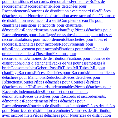
pour Transitions et raccords, démontables
Fermetures
Boîtes de
raccordement
Raccordements
Pièces détachées pour
Raccordements
Nourrices de distribution avec raccord fileté
Pièces
détachées pour Nourrices de distribution avec raccord fileté
Nourrice
de distribution avec raccord à sertir
Compteurs d'eau
Tés pour
chauffage
Transitions et raccords pour chauffage,
démontables
Raccordements pour chauffage
Pièces détachées pour
Raccordements pour chauffage
Accessoires
Isolations pour tubes et
raccords
Isolations pour raccordements
Étanchéités pour tubes et
raccords
Étanchéités pour raccords
Recouvrements pour
tubes
Recouvrement pour raccords
Fixations pour tubes
Gaines de
protection et aides à l'insertion
Fixations pour
raccordements
Armoires de distribution
Fixations pour nourrice de
distribution
Joints d’étanchéité
Packs de vis pour assemblages à
bride
Consommables
Geberit PushFit
Tubes ML
Tubes ML pour
chauffage
Raccords
Pièces détachées pour Raccords
Manchons
Pièces
détachées pour Manchons
Réductions
Pièces détachées pour
Réductions
Coudes
Pièces détachées pour Coudes
Tés
Pièces
détachées pour Tés
Raccords indémontables
Pièces détachées pour
Raccords indémontables
Raccords et raccordements,
démontables
Pièces détachées pour Raccords et raccordements,
démontables
Raccordements
Pièces détachées pour
Raccordements
Nourrices de distribution à emboîter
Pièces détachées
pour Nourrices de distribution à emboîter
Nourrices de distribution
avec raccord fileté
Pièces détachées pour Nourrices de distribution