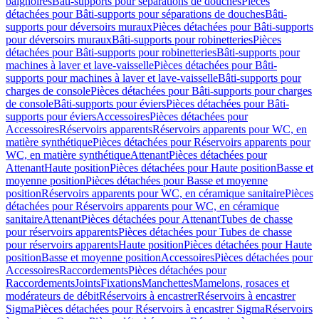
baignoires
Bâti-supports pour séparations de douches
Pièces
détachées pour Bâti-supports pour séparations de douches
Bâti-
supports pour déversoirs muraux
Pièces détachées pour Bâti-supports
pour déversoirs muraux
Bâti-supports pour robinetteries
Pièces
détachées pour Bâti-supports pour robinetteries
Bâti-supports pour
machines à laver et lave-vaisselle
Pièces détachées pour Bâti-
supports pour machines à laver et lave-vaisselle
Bâti-supports pour
charges de console
Pièces détachées pour Bâti-supports pour charges
de console
Bâti-supports pour éviers
Pièces détachées pour Bâti-
supports pour éviers
Accessoires
Pièces détachées pour
Accessoires
Réservoirs apparents
Réservoirs apparents pour WC, en
matière synthétique
Pièces détachées pour Réservoirs apparents pour
WC, en matière synthétique
Attenant
Pièces détachées pour
Attenant
Haute position
Pièces détachées pour Haute position
Basse et
moyenne position
Pièces détachées pour Basse et moyenne
position
Réservoirs apparents pour WC, en céramique sanitaire
Pièces
détachées pour Réservoirs apparents pour WC, en céramique
sanitaire
Attenant
Pièces détachées pour Attenant
Tubes de chasse
pour réservoirs apparents
Pièces détachées pour Tubes de chasse
pour réservoirs apparents
Haute position
Pièces détachées pour Haute
position
Basse et moyenne position
Accessoires
Pièces détachées pour
Accessoires
Raccordements
Pièces détachées pour
Raccordements
Joints
Fixations
Manchettes
Mamelons, rosaces et
modérateurs de débit
Réservoirs à encastrer
Réservoirs à encastrer
Sigma
Pièces détachées pour Réservoirs à encastrer Sigma
Réservoirs