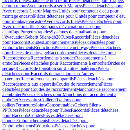
raccords filetés
Clapets de non retour
Pièces détachées pour Clapets
de non retour
Avec raccords à sertir Mapress
Pièces détachées pour
Avec raccords à sertir Mapress
Unités pour compteur d'eau pour
montage encastré
Pièces détachées pour Unités pour compteur d'eau
pour montage encastré
Avec raccords filetés
Pièces détachées pour
Avec raccords filetés
Soupapes d'évacuation d'air pour
chauffage
Purgeurs rapides
Systèmes de canalisation pour
l’évacuation
Geberit Silent-db20
Tubes
Raccords
Pièces détachées
pour Raccords
Coudes
Embranchements
Pièces détachées pour
Embranchements
Réductions
Pièces de nettoyage
Pièces détachées
pour Pièces de nettoyage
Raccordements
Pièces détachées pour
Raccordements
Raccordements à souder
Raccordements à
emboîter
Pièces détachées pour Raccordements à emboîter
Brides de
serrage
Raccords de transition sur d’autres matériaux
Pièces
détachées pour Raccords de transition sur d’autres
matériaux
Raccordements aux appareils
Pièces détachées pour
Raccordements aux appareils
Coudes de raccordement
Pièces
détachées pour Coudes de raccordement
Manchons de raccordement
à emboîter
Pièces détachées pour Manchons de raccordement à
emboîter
Accessoires
Colliers
Fixations pour
colliers
Fermetures
Joints
Consommables
Geberit Silent-
PP
Tubes
Pièces détachées pour Tubes
Raccords
Pièces détachées
pour Raccords
Coudes
Pièces détachées pour
Coudes
Embranchements
Pièces détachées pour
Embranchements
Réductions
Pièces détachées pour