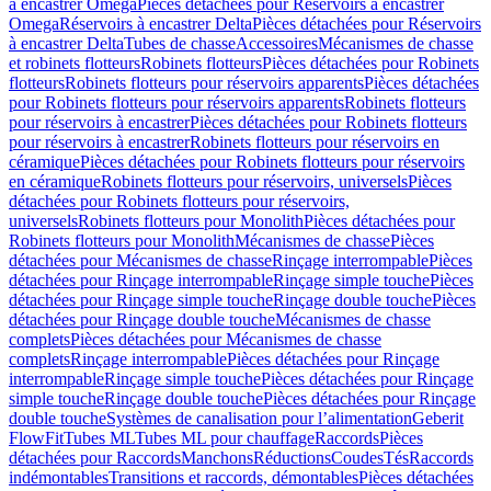
à encastrer Omega
Pièces détachées pour Réservoirs à encastrer
Omega
Réservoirs à encastrer Delta
Pièces détachées pour Réservoirs
à encastrer Delta
Tubes de chasse
Accessoires
Mécanismes de chasse
et robinets flotteurs
Robinets flotteurs
Pièces détachées pour Robinets
flotteurs
Robinets flotteurs pour réservoirs apparents
Pièces détachées
pour Robinets flotteurs pour réservoirs apparents
Robinets flotteurs
pour réservoirs à encastrer
Pièces détachées pour Robinets flotteurs
pour réservoirs à encastrer
Robinets flotteurs pour réservoirs en
céramique
Pièces détachées pour Robinets flotteurs pour réservoirs
en céramique
Robinets flotteurs pour réservoirs, universels
Pièces
détachées pour Robinets flotteurs pour réservoirs,
universels
Robinets flotteurs pour Monolith
Pièces détachées pour
Robinets flotteurs pour Monolith
Mécanismes de chasse
Pièces
détachées pour Mécanismes de chasse
Rinçage interrompable
Pièces
détachées pour Rinçage interrompable
Rinçage simple touche
Pièces
détachées pour Rinçage simple touche
Rinçage double touche
Pièces
détachées pour Rinçage double touche
Mécanismes de chasse
complets
Pièces détachées pour Mécanismes de chasse
complets
Rinçage interrompable
Pièces détachées pour Rinçage
interrompable
Rinçage simple touche
Pièces détachées pour Rinçage
simple touche
Rinçage double touche
Pièces détachées pour Rinçage
double touche
Systèmes de canalisation pour l’alimentation
Geberit
FlowFit
Tubes ML
Tubes ML pour chauffage
Raccords
Pièces
détachées pour Raccords
Manchons
Réductions
Coudes
Tés
Raccords
indémontables
Transitions et raccords, démontables
Pièces détachées