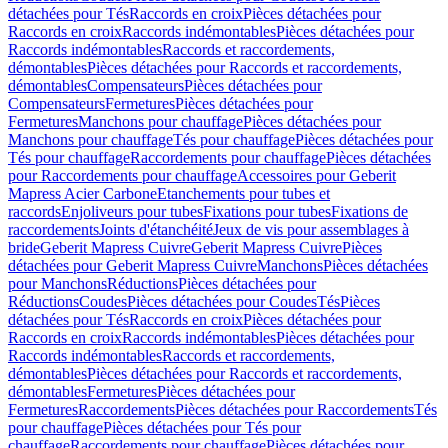
détachées pour Tés
Raccords en croix
Pièces détachées pour
Raccords en croix
Raccords indémontables
Pièces détachées pour
Raccords indémontables
Raccords et raccordements,
démontables
Pièces détachées pour Raccords et raccordements,
démontables
Compensateurs
Pièces détachées pour
Compensateurs
Fermetures
Pièces détachées pour
Fermetures
Manchons pour chauffage
Pièces détachées pour
Manchons pour chauffage
Tés pour chauffage
Pièces détachées pour
Tés pour chauffage
Raccordements pour chauffage
Pièces détachées
pour Raccordements pour chauffage
Accessoires pour Geberit
Mapress Acier Carbone
Etanchements pour tubes et
raccords
Enjoliveurs pour tubes
Fixations pour tubes
Fixations de
raccordements
Joints d'étanchéité
Jeux de vis pour assemblages à
bride
Geberit Mapress Cuivre
Geberit Mapress Cuivre
Pièces
détachées pour Geberit Mapress Cuivre
Manchons
Pièces détachées
pour Manchons
Réductions
Pièces détachées pour
Réductions
Coudes
Pièces détachées pour Coudes
Tés
Pièces
détachées pour Tés
Raccords en croix
Pièces détachées pour
Raccords en croix
Raccords indémontables
Pièces détachées pour
Raccords indémontables
Raccords et raccordements,
démontables
Pièces détachées pour Raccords et raccordements,
démontables
Fermetures
Pièces détachées pour
Fermetures
Raccordements
Pièces détachées pour Raccordements
Tés
pour chauffage
Pièces détachées pour Tés pour
chauffage
Raccordements pour chauffage
Pièces détachées pour