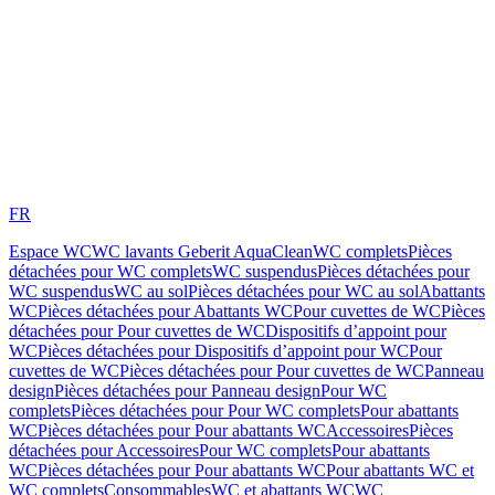
FR
Espace WC
WC lavants Geberit AquaClean
WC complets
Pièces
détachées pour WC complets
WC suspendus
Pièces détachées pour
WC suspendus
WC au sol
Pièces détachées pour WC au sol
Abattants
WC
Pièces détachées pour Abattants WC
Pour cuvettes de WC
Pièces
détachées pour Pour cuvettes de WC
Dispositifs d’appoint pour
WC
Pièces détachées pour Dispositifs d’appoint pour WC
Pour
cuvettes de WC
Pièces détachées pour Pour cuvettes de WC
Panneau
design
Pièces détachées pour Panneau design
Pour WC
complets
Pièces détachées pour Pour WC complets
Pour abattants
WC
Pièces détachées pour Pour abattants WC
Accessoires
Pièces
détachées pour Accessoires
Pour WC complets
Pour abattants
WC
Pièces détachées pour Pour abattants WC
Pour abattants WC et
WC complets
Consommables
WC et abattants WC
WC