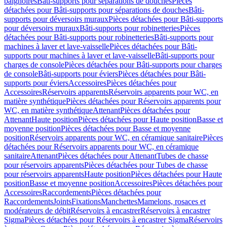
baignoires
Bâti-supports pour séparations de douches
Pièces
détachées pour Bâti-supports pour séparations de douches
Bâti-
supports pour déversoirs muraux
Pièces détachées pour Bâti-supports
pour déversoirs muraux
Bâti-supports pour robinetteries
Pièces
détachées pour Bâti-supports pour robinetteries
Bâti-supports pour
machines à laver et lave-vaisselle
Pièces détachées pour Bâti-
supports pour machines à laver et lave-vaisselle
Bâti-supports pour
charges de console
Pièces détachées pour Bâti-supports pour charges
de console
Bâti-supports pour éviers
Pièces détachées pour Bâti-
supports pour éviers
Accessoires
Pièces détachées pour
Accessoires
Réservoirs apparents
Réservoirs apparents pour WC, en
matière synthétique
Pièces détachées pour Réservoirs apparents pour
WC, en matière synthétique
Attenant
Pièces détachées pour
Attenant
Haute position
Pièces détachées pour Haute position
Basse et
moyenne position
Pièces détachées pour Basse et moyenne
position
Réservoirs apparents pour WC, en céramique sanitaire
Pièces
détachées pour Réservoirs apparents pour WC, en céramique
sanitaire
Attenant
Pièces détachées pour Attenant
Tubes de chasse
pour réservoirs apparents
Pièces détachées pour Tubes de chasse
pour réservoirs apparents
Haute position
Pièces détachées pour Haute
position
Basse et moyenne position
Accessoires
Pièces détachées pour
Accessoires
Raccordements
Pièces détachées pour
Raccordements
Joints
Fixations
Manchettes
Mamelons, rosaces et
modérateurs de débit
Réservoirs à encastrer
Réservoirs à encastrer
Sigma
Pièces détachées pour Réservoirs à encastrer Sigma
Réservoirs