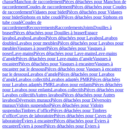
chasse
Manchon de raccordement
Pièces détachées pour Manchon de
raccordement
Coudes de raccordement
Pièces détachées pour Coudes
de raccordement
Vidages pour bidet
Pièces détachées pour Vidages
pour bidet
Siphons en tube coudé
Pièces détachées pour Siphons en
tube coudé
Coudes de
raccordement
Recouvrements
Raccordements
Joints
Douilles à
braser
Pièces détachées pour Douilles à braser
Espace
lavabo
Lavabos
Lavabos
Pièces détachées pour Lavabos
Lavabos
doubles
Lavabos pour meubles
Pièces détachées pour Lavabos pour
meubles
Vasques à poser
Pièces détachées pour Vasques à
poser
Lave-mains
Pièces détachées pour Lave-mains
Lave-mains
d’angle
Pièces détachées pour Lave-mains d’angle
Vasques à
encastrer
Pièces détachées pour Vasques à encastrer
Vasques à
encastrer par le dessous
Pièces détachées pour Vasques à encastrer
par le dessous
Lavabos d’angle
Pièces détachées pour Lavabos
d’angle
Lavabos collectifs
Lavabos adaptés PMR
Pièces détachées
pour Lavabos adaptés PMR
Lavabos pour enfants
Pièces détachées
pour Lavabos pour enfants
Lavabos collectifs
Pièces détachées pour
Lavabos collectifs
Autres lavabos
Pièces détachées pour Autres
lavabos
Déversoirs muraux
Pièces détachées pour Déversoirs
muraux
Vidoirs suspendus
Pièces détachées pour Vidoirs
suspendus
Timbres dʼoffice
Pièces détachées pour Timbres
dʼoffice
Cuves de laboratoire
Pièces détachées pour Cuves de
laboratoire
Éviers à encastrer
Pièces détachées pour Éviers à
encastrer
Éviers à poser
Pièces détachées pour Éviers à