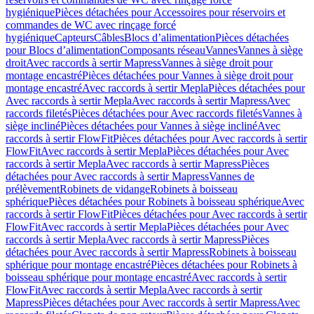
hygiénique
Pièces détachées pour Accessoires pour réservoirs et
commandes de WC avec rinçage forcé
hygiénique
Capteurs
Câbles
Blocs d’alimentation
Pièces détachées
pour Blocs d’alimentation
Composants réseau
Vannes
Vannes à siège
droit
Avec raccords à sertir Mapress
Vannes à siège droit pour
montage encastré
Pièces détachées pour Vannes à siège droit pour
montage encastré
Avec raccords à sertir Mepla
Pièces détachées pour
Avec raccords à sertir Mepla
Avec raccords à sertir Mapress
Avec
raccords filetés
Pièces détachées pour Avec raccords filetés
Vannes à
siège incliné
Pièces détachées pour Vannes à siège incliné
Avec
raccords à sertir FlowFit
Pièces détachées pour Avec raccords à sertir
FlowFit
Avec raccords à sertir Mepla
Pièces détachées pour Avec
raccords à sertir Mepla
Avec raccords à sertir Mapress
Pièces
détachées pour Avec raccords à sertir Mapress
Vannes de
prélèvement
Robinets de vidange
Robinets à boisseau
sphérique
Pièces détachées pour Robinets à boisseau sphérique
Avec
raccords à sertir FlowFit
Pièces détachées pour Avec raccords à sertir
FlowFit
Avec raccords à sertir Mepla
Pièces détachées pour Avec
raccords à sertir Mepla
Avec raccords à sertir Mapress
Pièces
détachées pour Avec raccords à sertir Mapress
Robinets à boisseau
sphérique pour montage encastré
Pièces détachées pour Robinets à
boisseau sphérique pour montage encastré
Avec raccords à sertir
FlowFit
Avec raccords à sertir Mepla
Avec raccords à sertir
Mapress
Pièces détachées pour Avec raccords à sertir Mapress
Avec