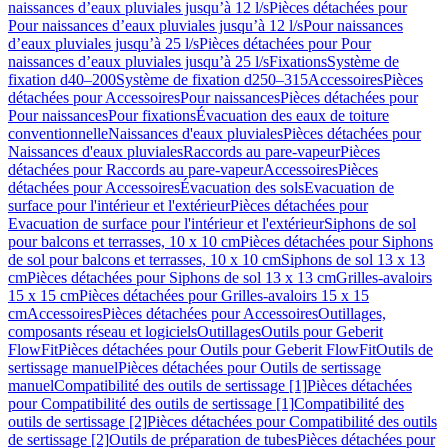
naissances d’eaux pluviales jusqu’à 12 l/s
Pièces détachées pour
Pour naissances d’eaux pluviales jusqu’à 12 l/s
Pour naissances
d’eaux pluviales jusqu’à 25 l/s
Pièces détachées pour Pour
naissances d’eaux pluviales jusqu’à 25 l/s
Fixations
Système de
fixation d40–200
Système de fixation d250–315
Accessoires
Pièces
détachées pour Accessoires
Pour naissances
Pièces détachées pour
Pour naissances
Pour fixations
Évacuation des eaux de toiture
conventionnelle
Naissances d'eaux pluviales
Pièces détachées pour
Naissances d'eaux pluviales
Raccords au pare-vapeur
Pièces
détachées pour Raccords au pare-vapeur
Accessoires
Pièces
détachées pour Accessoires
Évacuation des sols
Evacuation de
surface pour l'intérieur et l'extérieur
Pièces détachées pour
Evacuation de surface pour l'intérieur et l'extérieur
Siphons de sol
pour balcons et terrasses, 10 x 10 cm
Pièces détachées pour Siphons
de sol pour balcons et terrasses, 10 x 10 cm
Siphons de sol 13 x 13
cm
Pièces détachées pour Siphons de sol 13 x 13 cm
Grilles-avaloirs
15 x 15 cm
Pièces détachées pour Grilles-avaloirs 15 x 15
cm
Accessoires
Pièces détachées pour Accessoires
Outillages,
composants réseau et logiciels
Outillages
Outils pour Geberit
FlowFit
Pièces détachées pour Outils pour Geberit FlowFit
Outils de
sertissage manuel
Pièces détachées pour Outils de sertissage
manuel
Compatibilité des outils de sertissage [1]
Pièces détachées
pour Compatibilité des outils de sertissage [1]
Compatibilité des
outils de sertissage [2]
Pièces détachées pour Compatibilité des outils
de sertissage [2]
Outils de préparation de tubes
Pièces détachées pour