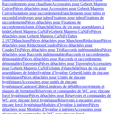
Raccordements pour chauffage
Accessoires pour Geberit Mapress
Cuivre
Pièces détachées pour Accessoires pour Geberit Mapress
Cuivre
Isolations pour raccordements
Etanchements pour tubes et
raccords
Enjoliveurs pour tubes
Fixations pour tubes
Fixations de
raccordements
Pièces détachées pour Fixations de
raccordements
Joints d'étanchéité
Jeux de vis pour assemblages à
bride
Geberit Mapress CuNiFe
Geberit Mapress CuNiFe
Pièces
détachées pour Geberit Mapress CuNiFe
Tubes
2.1972
Manchons
Pièces détachées pour Manchons
Réductions
Pièces
détachées pour Réductions
Coudes
Pièces détachées pour
Coudes
Tés
Pièces détachées pour Tés
Raccords indémontables
Pièces
détachées pour Raccords indémontables
Raccords et raccordements,
démontables
Pièces détachées pour Raccords et raccordements,
démontables
Traversées
Pièces détachées pour Traversées
Accessoires
pour Geberit Mapress CuNiFe
Joints d'étanchéité
Jeux de vis pour
assemblages de brides
Système d’hygiène Geberit
Unités de rinçage
hygiéniques
Pièces détachées pour Unités de rinçage
hygiéniques
Accessoires pour unités de rinçage
hygiéniques
Capteurs
Câbles
Limiteurs de débit
Recouvrements et
plaques de fermeture
Réservoirs et commandes de WC avec rinçage
forcé hygiénique
Pièces détachées pour Réservoirs et commandes de
WC avec rinçage forcé hygiénique
Réservoirs à encastrer avec
rinçage forcé hygiénique
Modules d’hygiène à intégrer
Pièces
détachées pour Modules d’hygiène à intégrer
Accessoires pour
réservoirs et commandes de WC avec rinçage forcé