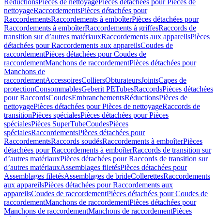
Réductions
Pièces de nettoyage
Pièces détachées pour Pièces de
nettoyage
Raccordements
Pièces détachées pour
Raccordements
Raccordements à emboîter
Pièces détachées pour
Raccordements à emboîter
Raccordements à griffes
Raccords de
transition sur d’autres matériaux
Raccordements aux appareils
Pièces
détachées pour Raccordements aux appareils
Coudes de
raccordement
Pièces détachées pour Coudes de
raccordement
Manchons de raccordement
Pièces détachées pour
Manchons de
raccordement
Accessoires
Colliers
Obturateurs
Joints
Capes de
protection
Consommables
Geberit PE
Tubes
Raccords
Pièces détachées
pour Raccords
Coudes
Embranchements
Réductions
Pièces de
nettoyage
Pièces détachées pour Pièces de nettoyage
Raccords de
transition
Pièces spéciales
Pièces détachées pour Pièces
spéciales
Pièces SuperTube
Coudes
Pièces
spéciales
Raccordements
Pièces détachées pour
Raccordements
Raccords soudés
Raccordements à emboîter
Pièces
détachées pour Raccordements à emboîter
Raccords de transition sur
d’autres matériaux
Pièces détachées pour Raccords de transition sur
d’autres matériaux
Assemblages filetés
Pièces détachées pour
Assemblages filetés
Assemblages de bride
Collerettes
Raccordements
aux appareils
Pièces détachées pour Raccordements aux
appareils
Coudes de raccordement
Pièces détachées pour Coudes de
raccordement
Manchons de raccordement
Pièces détachées pour
Manchons de raccordement
Manchons de raccordement
Pièces