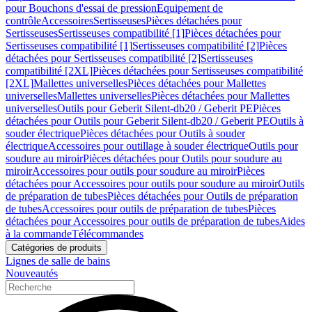
pour Bouchons d'essai de pression
Equipement de
contrôle
Accessoires
Sertisseuses
Pièces détachées pour
Sertisseuses
Sertisseuses compatibilité [1]
Pièces détachées pour
Sertisseuses compatibilité [1]
Sertisseuses compatibilité [2]
Pièces
détachées pour Sertisseuses compatibilité [2]
Sertisseuses
compatibilité [2XL]
Pièces détachées pour Sertisseuses compatibilité
[2XL]
Mallettes universelles
Pièces détachées pour Mallettes
universelles
Mallettes universelles
Pièces détachées pour Mallettes
universelles
Outils pour Geberit Silent-db20 / Geberit PE
Pièces
détachées pour Outils pour Geberit Silent-db20 / Geberit PE
Outils à
souder électrique
Pièces détachées pour Outils à souder
électrique
Accessoires pour outillage à souder électrique
Outils pour
soudure au miroir
Pièces détachées pour Outils pour soudure au
miroir
Accessoires pour outils pour soudure au miroir
Pièces
détachées pour Accessoires pour outils pour soudure au miroir
Outils
de préparation de tubes
Pièces détachées pour Outils de préparation
de tubes
Accessoires pour outils de préparation de tubes
Pièces
détachées pour Accessoires pour outils de préparation de tubes
Aides
à la commande
Télécommandes
Catégories de produits
Lignes de salle de bains
Nouveautés