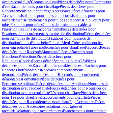
avec raccord fileté
Compteurs d'eau
Pièces détachées pour Compteurs
d'eau
Raccordements pour chauffage
Pièces détachées pour
Raccordements pour chauffage
Accessoires
Pièces détachées pour
Accessoires
Isolations pour tubes et raccords
Isolations pour
raccordements
Etanchements pour tubes et raccords
Enjoliveurs pour
tubes
Fixations pour tubes
Gaines de protection et aides à
l'insertion
Fixations de raccordements
Pièces détachées pour
Fixations de raccordements
Armoires de distribution
Pièces détachées
pour Armoires de distribution
Fixations pour nourrice de
distribution
Joints d'étanchéité
Geberit Mepla
Tubes multicouches
pour eau potable
Tubes multicouches pour chauffage
Raccords
Pièces
détachées pour Raccords
Manchons
Pièces détachées pour
Manchons
Réductions
Pièces détachées pour
Réductions
Coudes
Pièces détachées pour Coudes
Tés
Pièces
détachées pour Tés
Raccords indémontables
Pièces détachées pour
Raccords indémontables
Raccords et raccordements,
démontables
Pièces détachées pour Raccords et raccordements,
démontables
Fermetures
Pièces détachées pour
Fermetures
Appliques
Pièces détachées pour Appliques
Nourrices de
distribution avec raccord fileté
Pièces détachées pour Nourrices de
distribution avec raccord fileté
Tés pour chauffage
Pièces détachées
pour Tés pour chauffage
Raccordements pour chauffage
Pièces
détachées pour Raccordements pour chauffage
Accessoires
Pièces
détachées pour Accessoires
Isolations pour tubes et
raccords
Isolations pour raccordements
Etanchements pour tubes et