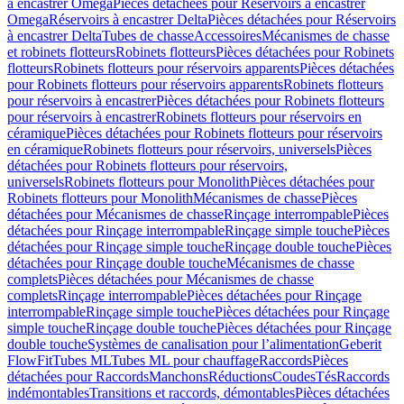
à encastrer Omega
Pièces détachées pour Réservoirs à encastrer
Omega
Réservoirs à encastrer Delta
Pièces détachées pour Réservoirs
à encastrer Delta
Tubes de chasse
Accessoires
Mécanismes de chasse
et robinets flotteurs
Robinets flotteurs
Pièces détachées pour Robinets
flotteurs
Robinets flotteurs pour réservoirs apparents
Pièces détachées
pour Robinets flotteurs pour réservoirs apparents
Robinets flotteurs
pour réservoirs à encastrer
Pièces détachées pour Robinets flotteurs
pour réservoirs à encastrer
Robinets flotteurs pour réservoirs en
céramique
Pièces détachées pour Robinets flotteurs pour réservoirs
en céramique
Robinets flotteurs pour réservoirs, universels
Pièces
détachées pour Robinets flotteurs pour réservoirs,
universels
Robinets flotteurs pour Monolith
Pièces détachées pour
Robinets flotteurs pour Monolith
Mécanismes de chasse
Pièces
détachées pour Mécanismes de chasse
Rinçage interrompable
Pièces
détachées pour Rinçage interrompable
Rinçage simple touche
Pièces
détachées pour Rinçage simple touche
Rinçage double touche
Pièces
détachées pour Rinçage double touche
Mécanismes de chasse
complets
Pièces détachées pour Mécanismes de chasse
complets
Rinçage interrompable
Pièces détachées pour Rinçage
interrompable
Rinçage simple touche
Pièces détachées pour Rinçage
simple touche
Rinçage double touche
Pièces détachées pour Rinçage
double touche
Systèmes de canalisation pour l’alimentation
Geberit
FlowFit
Tubes ML
Tubes ML pour chauffage
Raccords
Pièces
détachées pour Raccords
Manchons
Réductions
Coudes
Tés
Raccords
indémontables
Transitions et raccords, démontables
Pièces détachées