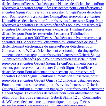
déclenchement
Pièces détachées pour Plaques de déclenchement
Pour
réservoirs à encastrer Sigma
Pièces détachées pour Pour réservoirs à
encastrer Sigma
Pour réservoirs à encastrer Omega
Pièces détachées
pour Pour réservoirs à encastrer Omega
Pour réservoirs à encastrer
Kappa
Pièces détachées pour Pour réservoirs à encastrer Kappa
Pour
réservoirs à encastrer Delta
Pièces détachées pour Pour réservoirs à
encastrer Delta
Pour les réservoirs à encastrer Twinline
Pièces
détachées pour Pour les réservoirs à encastrer Twinline
Pour
réservoirs à encastrer 300T
Pièces détachées pour Pour réservoirs à
encastrer 300T
Accessoires
Consommables
Commandes de WC à
déclenchement électronique du rinçage
Pièces détachées pour
Commandes de WC à déclenchement électronique du rinçage
Pour
alimentation sur secteur, pour réservoirs à encastrer Geberit Sigma
12 cm
Pièces détachées pour Pour alimentation sur secteur, pour
réservoirs à encastrer Geberit Sigma 12 cm
Pour alimentation sur
secteur, pour réservoirs à encastrer Geberit Sigma 8 cm
Pièces
détachées pour Pour alimentation sur secteur, pour réservoirs à
encastrer Geberit Sigma 8 cm
Pour alimentation sur secteur, pour
réservoirs à encastrer Geberit Omega 12 cm
Pièces détachées pour
Pour alimentation sur secteur, pour réservoirs à encastrer Geberit
Omega 12 cm
Pour alimentation par piles, pour réservoirs à encastrer
Geberit Sigma 12 cm
Pièces détachées pour Pour alimentation par
piles, pour réservoirs à encastrer Geberit Sigma 12 cm
Commandes
de WC avec déclenchement pneumatique du rinçage
Pièces
détachées pour Commandes de WC avec déclenchement