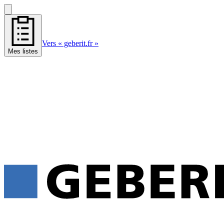
Vers « geberit.fr »
Mes listes