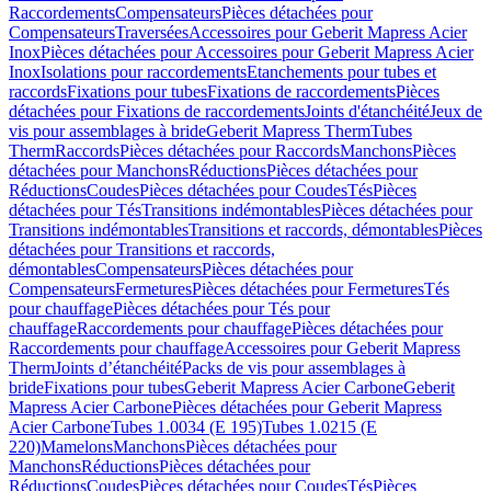
Raccordements
Compensateurs
Pièces détachées pour
Compensateurs
Traversées
Accessoires pour Geberit Mapress Acier
Inox
Pièces détachées pour Accessoires pour Geberit Mapress Acier
Inox
Isolations pour raccordements
Etanchements pour tubes et
raccords
Fixations pour tubes
Fixations de raccordements
Pièces
détachées pour Fixations de raccordements
Joints d'étanchéité
Jeux de
vis pour assemblages à bride
Geberit Mapress Therm
Tubes
Therm
Raccords
Pièces détachées pour Raccords
Manchons
Pièces
détachées pour Manchons
Réductions
Pièces détachées pour
Réductions
Coudes
Pièces détachées pour Coudes
Tés
Pièces
détachées pour Tés
Transitions indémontables
Pièces détachées pour
Transitions indémontables
Transitions et raccords, démontables
Pièces
détachées pour Transitions et raccords,
démontables
Compensateurs
Pièces détachées pour
Compensateurs
Fermetures
Pièces détachées pour Fermetures
Tés
pour chauffage
Pièces détachées pour Tés pour
chauffage
Raccordements pour chauffage
Pièces détachées pour
Raccordements pour chauffage
Accessoires pour Geberit Mapress
Therm
Joints d’étanchéité
Packs de vis pour assemblages à
bride
Fixations pour tubes
Geberit Mapress Acier Carbone
Geberit
Mapress Acier Carbone
Pièces détachées pour Geberit Mapress
Acier Carbone
Tubes 1.0034 (E 195)
Tubes 1.0215 (E
220)
Mamelons
Manchons
Pièces détachées pour
Manchons
Réductions
Pièces détachées pour
Réductions
Coudes
Pièces détachées pour Coudes
Tés
Pièces