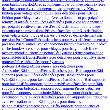
pour baignoires, d52
Avec actionnement par poignée rotative
Pièces
détachées pour Avec actionnement par poignée rotative
Kits de
finition pour vidage excentrique
Pièces détachées pour Kits de
finition pour vidage excentrique
Avec actionnement par poignée
rotative et arrivée d’eau
Pièces détachées pour Avec actionnement
par poignée rotative et arrivée d’eau
Kits de finition pour vidage
excentrique et arrivée d’eau
Pièces détachées pour Kits de finition
pour vidage excentrique et arrivée d’eau
Avec déclenchement par
pression PushControl
Pièces détachées pour Avec déclenchement par
pression PushControl
Avec cache-bonde
Pièces détachées pour Avec
cache-bonde
Accessoires pour vidages pour baignoires
Kits de
raccordement
Bouchons de bonde
Tés
Systèmes d’installation et de
rinçage
Geberit Duofix
Parois
Pièces détachées pour Parois
Systèmes
porteurs
Pièces détachées pour Systèmes
porteurs
Habillages
Accessoires
Pièces détachées pour
Accessoires
Bâti-supports
Pièces détachées pour Bâti-supports
Bâti-
supports pour WC
Pièces détachées pour Bâti-supports pour
WC
Bâti-supports pour lavabos
Pièces détachées pour Bâti-supports
pour lavabos
Bâti-supports pour bidets
Pièces détachées pour Bâti-
supports pour bidets
Bâti-supports pour urinoirs
Pièces détachées
pour Bâti-supports pour urinoirs
Bâti-supports pour douches avec
évacuation murale
Pièces détachées pour Bâti-supports pour douches
avec évacuation murale
Bâti-supports pour douches et
baignoires
Pièces détachées pour Bâti-supports pour douches et