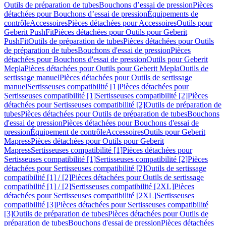
Outils de préparation de tubes
Bouchons d’essai de pression
Pièces
détachées pour Bouchons d’essai de pression
Équipements de
contrôle
Accessoires
Pièces détachées pour Accessoires
Outils pour
Geberit PushFit
Pièces détachées pour Outils pour Geberit
PushFit
Outils de préparation de tubes
Pièces détachées pour Outils
de préparation de tubes
Bouchons d'essai de pression
Pièces
détachées pour Bouchons d'essai de pression
Outils pour Geberit
Mepla
Pièces détachées pour Outils pour Geberit Mepla
Outils de
sertissage manuel
Pièces détachées pour Outils de sertissage
manuel
Sertisseuses compatibilité [1]
Pièces détachées pour
Sertisseuses compatibilité [1]
Sertisseuses compatibilité [2]
Pièces
détachées pour Sertisseuses compatibilité [2]
Outils de préparation de
tubes
Pièces détachées pour Outils de préparation de tubes
Bouchons
d'essai de pression
Pièces détachées pour Bouchons d'essai de
pression
Équipement de contrôle
Accessoires
Outils pour Geberit
Mapress
Pièces détachées pour Outils pour Geberit
Mapress
Sertisseuses compatibilité [1]
Pièces détachées pour
Sertisseuses compatibilité [1]
Sertisseuses compatibilité [2]
Pièces
détachées pour Sertisseuses compatibilité [2]
Outils de sertissage
compatibilité [1] / [2]
Pièces détachées pour Outils de sertissage
compatibilité [1] / [2]
Sertisseuses compatibilité [2XL]
Pièces
détachées pour Sertisseuses compatibilité [2XL]
Sertisseuses
compatibilité [3]
Pièces détachées pour Sertisseuses compatibilité
[3]
Outils de préparation de tubes
Pièces détachées pour Outils de
préparation de tubes
Bouchons d'essai de pression
Pièces détachées