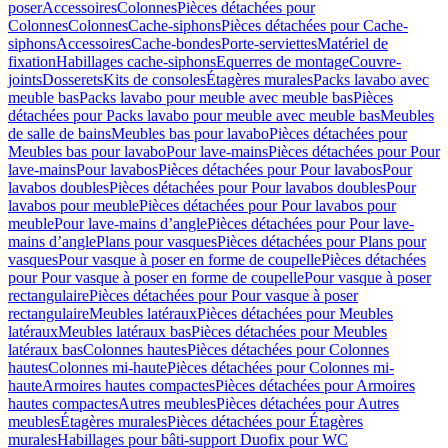
poser
Accessoires
Colonnes
Pièces détachées pour
Colonnes
Colonnes
Cache-siphons
Pièces détachées pour Cache-
siphons
Accessoires
Cache-bondes
Porte-serviettes
Matériel de
fixation
Habillages cache-siphons
Equerres de montage
Couvre-
joints
Dosserets
Kits de consoles
Étagères murales
Packs lavabo avec
meuble bas
Packs lavabo pour meuble avec meuble bas
Pièces
détachées pour Packs lavabo pour meuble avec meuble bas
Meubles
de salle de bains
Meubles bas pour lavabo
Pièces détachées pour
Meubles bas pour lavabo
Pour lave-mains
Pièces détachées pour Pour
lave-mains
Pour lavabos
Pièces détachées pour Pour lavabos
Pour
lavabos doubles
Pièces détachées pour Pour lavabos doubles
Pour
lavabos pour meuble
Pièces détachées pour Pour lavabos pour
meuble
Pour lave-mains d’angle
Pièces détachées pour Pour lave-
mains d’angle
Plans pour vasques
Pièces détachées pour Plans pour
vasques
Pour vasque à poser en forme de coupelle
Pièces détachées
pour Pour vasque à poser en forme de coupelle
Pour vasque à poser
rectangulaire
Pièces détachées pour Pour vasque à poser
rectangulaire
Meubles latéraux
Pièces détachées pour Meubles
latéraux
Meubles latéraux bas
Pièces détachées pour Meubles
latéraux bas
Colonnes hautes
Pièces détachées pour Colonnes
hautes
Colonnes mi-haute
Pièces détachées pour Colonnes mi-
haute
Armoires hautes compactes
Pièces détachées pour Armoires
hautes compactes
Autres meubles
Pièces détachées pour Autres
meubles
Étagères murales
Pièces détachées pour Étagères
murales
Habillages pour bâti-support Duofix pour WC