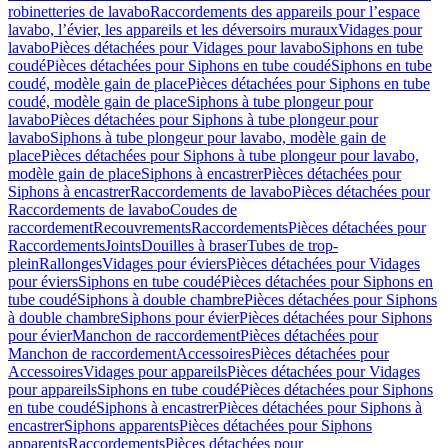
robinetteries de lavabo
Raccordements des appareils pour l’espace
lavabo, l’évier, les appareils et les déversoirs muraux
Vidages pour
lavabo
Pièces détachées pour Vidages pour lavabo
Siphons en tube
coudé
Pièces détachées pour Siphons en tube coudé
Siphons en tube
coudé, modèle gain de place
Pièces détachées pour Siphons en tube
coudé, modèle gain de place
Siphons à tube plongeur pour
lavabo
Pièces détachées pour Siphons à tube plongeur pour
lavabo
Siphons à tube plongeur pour lavabo, modèle gain de
place
Pièces détachées pour Siphons à tube plongeur pour lavabo,
modèle gain de place
Siphons à encastrer
Pièces détachées pour
Siphons à encastrer
Raccordements de lavabo
Pièces détachées pour
Raccordements de lavabo
Coudes de
raccordement
Recouvrements
Raccordements
Pièces détachées pour
Raccordements
Joints
Douilles à braser
Tubes de trop-
plein
Rallonges
Vidages pour éviers
Pièces détachées pour Vidages
pour éviers
Siphons en tube coudé
Pièces détachées pour Siphons en
tube coudé
Siphons à double chambre
Pièces détachées pour Siphons
à double chambre
Siphons pour évier
Pièces détachées pour Siphons
pour évier
Manchon de raccordement
Pièces détachées pour
Manchon de raccordement
Accessoires
Pièces détachées pour
Accessoires
Vidages pour appareils
Pièces détachées pour Vidages
pour appareils
Siphons en tube coudé
Pièces détachées pour Siphons
en tube coudé
Siphons à encastrer
Pièces détachées pour Siphons à
encastrer
Siphons apparents
Pièces détachées pour Siphons
apparents
Raccordements
Pièces détachées pour