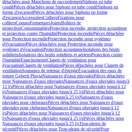
détachées pour Manchons de raccordement
Siphons en tube
coudé
Pièces détachées pour Siphons en tube coudé
Siphons en
forme d'escargot
Pièces détachées pour Siphons en forme
d'escargot
Accessoires
Colliers
Fixations pour
colliers
Coques
Fermetures
Joints
Boîtiers de
protection
Consommables
Protection incendie, protection acoustique
et protection contre l'humidité
Protection incendie
Pièces détachées
pour Protection incendie
Protection incendie pour systèmes
d'évacuation
Pièces détachées pour Protection incendie pour
systèmes d'évacuation
Protection acoustique
Isolations des bruits
solidiens
Isolations des bruits solidiens et aériens
Protection contre
l'humidité
Etanchements
Clapets de ventilation pour
évacuation
Clapets de ventilation
Pièces détachées pour Clapets de
ventilation
Soupapes de retenue d'énergie
Évacuation des eaux de
toiture Geberit Pluvia
Naissances d'eaux pluviales
Pièces détachées
pour Naissances d'eaux pluviales
Naissances d'eaux pluviales jusqu'à
12 l/s
Pièces détachées pour Naissances d'eaux pluviales jusqu'à 12
l/s
Naissances d'eaux pluviales jusqu'à 25 l/s
Pièces détachées pour
Naissances d'eaux pluviales jusqu'à 25 l/s
Naissances d'eaux
pluviales pour chéneaux
Pièces détachées pour Naissances d'eaux
pluviales pour chéneaux
Naissances d'eaux pluviales jusqu'à 12
l/s
Pièces détachées pour Naissances d'eaux pluviales jusqu'à 12
l/s
Naissances d'eaux pluviales jusqu'à 25 l/s
Pièces détachées pour
Naissances d'eaux pluviales jusqu'à 25 l/s
Trop-pleins de
sécurité
Pièces détachées pour Trop-pleins de sécurité
Pour