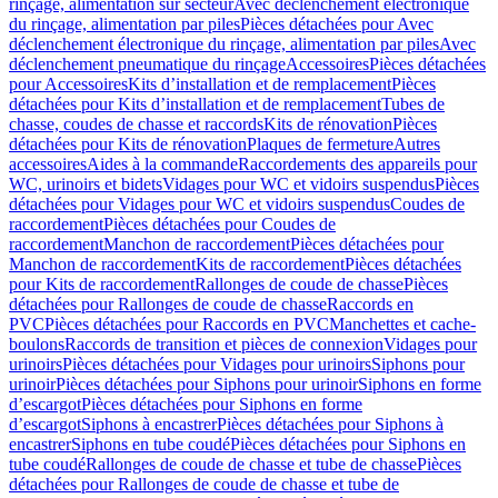
rinçage, alimentation sur secteur
Avec déclenchement électronique
du rinçage, alimentation par piles
Pièces détachées pour Avec
déclenchement électronique du rinçage, alimentation par piles
Avec
déclenchement pneumatique du rinçage
Accessoires
Pièces détachées
pour Accessoires
Kits d’installation et de remplacement
Pièces
détachées pour Kits d’installation et de remplacement
Tubes de
chasse, coudes de chasse et raccords
Kits de rénovation
Pièces
détachées pour Kits de rénovation
Plaques de fermeture
Autres
accessoires
Aides à la commande
Raccordements des appareils pour
WC, urinoirs et bidets
Vidages pour WC et vidoirs suspendus
Pièces
détachées pour Vidages pour WC et vidoirs suspendus
Coudes de
raccordement
Pièces détachées pour Coudes de
raccordement
Manchon de raccordement
Pièces détachées pour
Manchon de raccordement
Kits de raccordement
Pièces détachées
pour Kits de raccordement
Rallonges de coude de chasse
Pièces
détachées pour Rallonges de coude de chasse
Raccords en
PVC
Pièces détachées pour Raccords en PVC
Manchettes et cache-
boulons
Raccords de transition et pièces de connexion
Vidages pour
urinoirs
Pièces détachées pour Vidages pour urinoirs
Siphons pour
urinoir
Pièces détachées pour Siphons pour urinoir
Siphons en forme
d’escargot
Pièces détachées pour Siphons en forme
d’escargot
Siphons à encastrer
Pièces détachées pour Siphons à
encastrer
Siphons en tube coudé
Pièces détachées pour Siphons en
tube coudé
Rallonges de coude de chasse et tube de chasse
Pièces
détachées pour Rallonges de coude de chasse et tube de