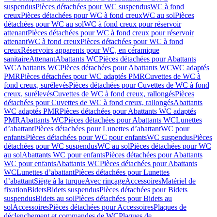
suspendus
Pièces détachées pour WC suspendus
WC à fond
creux
Pièces détachées pour WC à fond creux
WC au sol
Pièces
détachées pour WC au sol
WC à fond creux pour réservoir
attenant
Pièces détachées pour WC à fond creux pour réservoir
attenant
WC à fond creux
Pièces détachées pour WC à fond
creux
Réservoirs apparents pour WC, en céramique
sanitaire
Attenant
Abattants WC
Pièces détachées pour Abattants
WC
Abattants WC
Pièces détachées pour Abattants WC
WC adaptés
PMR
Pièces détachées pour WC adaptés PMR
Cuvettes de WC à
fond creux, surélevés
Pièces détachées pour Cuvettes de WC à fond
creux, surélevés
Cuvettes de WC à fond creux, rallongés
Pièces
détachées pour Cuvettes de WC à fond creux, rallongés
Abattants
WC adaptés PMR
Pièces détachées pour Abattants WC adaptés
PMR
Abattants WC
Pièces détachées pour Abattants WC
Lunettes
d’abattant
Pièces détachées pour Lunettes d’abattant
WC pour
enfants
Pièces détachées pour WC pour enfants
WC suspendus
Pièces
détachées pour WC suspendus
WC au sol
Pièces détachées pour WC
au sol
Abattants WC pour enfants
Pièces détachées pour Abattants
WC pour enfants
Abattants WC
Pièces détachées pour Abattants
WC
Lunettes d’abattant
Pièces détachées pour Lunettes
d’abattant
Siège à la turque
Avec rinçage
Accessoires
Matériel de
fixation
Bidets
Bidets suspendus
Pièces détachées pour Bidets
suspendus
Bidets au sol
Pièces détachées pour Bidets au
sol
Accessoires
Pièces détachées pour Accessoires
Plaques de
déclenchement et commandes de WC
Plaques de