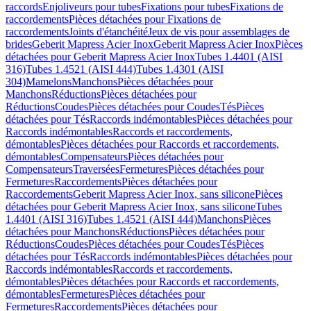
raccords
Enjoliveurs pour tubes
Fixations pour tubes
Fixations de
raccordements
Pièces détachées pour Fixations de
raccordements
Joints d'étanchéité
Jeux de vis pour assemblages de
brides
Geberit Mapress Acier Inox
Geberit Mapress Acier Inox
Pièces
détachées pour Geberit Mapress Acier Inox
Tubes 1.4401 (AISI
316)
Tubes 1.4521 (AISI 444)
Tubes 1.4301 (AISI
304)
Mamelons
Manchons
Pièces détachées pour
Manchons
Réductions
Pièces détachées pour
Réductions
Coudes
Pièces détachées pour Coudes
Tés
Pièces
détachées pour Tés
Raccords indémontables
Pièces détachées pour
Raccords indémontables
Raccords et raccordements,
démontables
Pièces détachées pour Raccords et raccordements,
démontables
Compensateurs
Pièces détachées pour
Compensateurs
Traversées
Fermetures
Pièces détachées pour
Fermetures
Raccordements
Pièces détachées pour
Raccordements
Geberit Mapress Acier Inox, sans silicone
Pièces
détachées pour Geberit Mapress Acier Inox, sans silicone
Tubes
1.4401 (AISI 316)
Tubes 1.4521 (AISI 444)
Manchons
Pièces
détachées pour Manchons
Réductions
Pièces détachées pour
Réductions
Coudes
Pièces détachées pour Coudes
Tés
Pièces
détachées pour Tés
Raccords indémontables
Pièces détachées pour
Raccords indémontables
Raccords et raccordements,
démontables
Pièces détachées pour Raccords et raccordements,
démontables
Fermetures
Pièces détachées pour
Fermetures
Raccordements
Pièces détachées pour