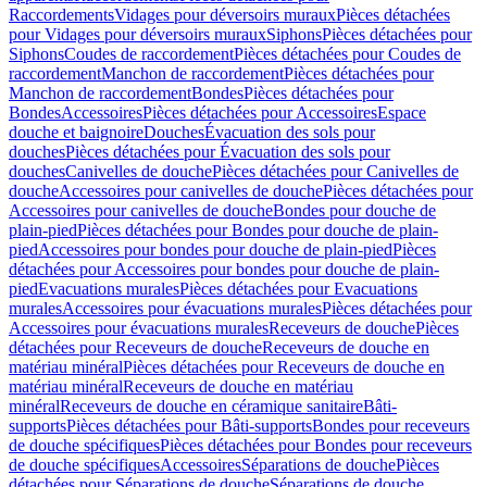
Raccordements
Vidages pour déversoirs muraux
Pièces détachées
pour Vidages pour déversoirs muraux
Siphons
Pièces détachées pour
Siphons
Coudes de raccordement
Pièces détachées pour Coudes de
raccordement
Manchon de raccordement
Pièces détachées pour
Manchon de raccordement
Bondes
Pièces détachées pour
Bondes
Accessoires
Pièces détachées pour Accessoires
Espace
douche et baignoire
Douches
Évacuation des sols pour
douches
Pièces détachées pour Évacuation des sols pour
douches
Canivelles de douche
Pièces détachées pour Canivelles de
douche
Accessoires pour canivelles de douche
Pièces détachées pour
Accessoires pour canivelles de douche
Bondes pour douche de
plain-pied
Pièces détachées pour Bondes pour douche de plain-
pied
Accessoires pour bondes pour douche de plain-pied
Pièces
détachées pour Accessoires pour bondes pour douche de plain-
pied
Evacuations murales
Pièces détachées pour Evacuations
murales
Accessoires pour évacuations murales
Pièces détachées pour
Accessoires pour évacuations murales
Receveurs de douche
Pièces
détachées pour Receveurs de douche
Receveurs de douche en
matériau minéral
Pièces détachées pour Receveurs de douche en
matériau minéral
Receveurs de douche en matériau
minéral
Receveurs de douche en céramique sanitaire
Bâti-
supports
Pièces détachées pour Bâti-supports
Bondes pour receveurs
de douche spécifiques
Pièces détachées pour Bondes pour receveurs
de douche spécifiques
Accessoires
Séparations de douche
Pièces
détachées pour Séparations de douche
Séparations de douche