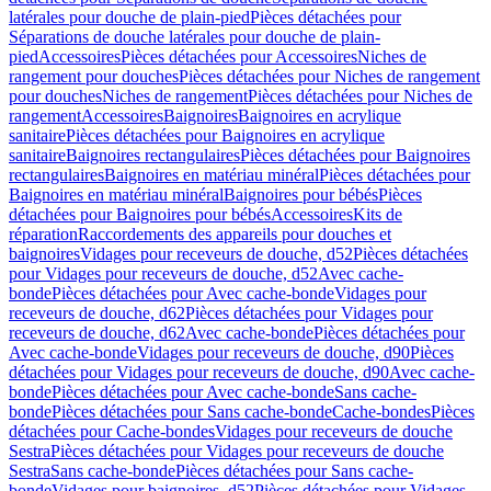
latérales pour douche de plain-pied
Pièces détachées pour
Séparations de douche latérales pour douche de plain-
pied
Accessoires
Pièces détachées pour Accessoires
Niches de
rangement pour douches
Pièces détachées pour Niches de rangement
pour douches
Niches de rangement
Pièces détachées pour Niches de
rangement
Accessoires
Baignoires
Baignoires en acrylique
sanitaire
Pièces détachées pour Baignoires en acrylique
sanitaire
Baignoires rectangulaires
Pièces détachées pour Baignoires
rectangulaires
Baignoires en matériau minéral
Pièces détachées pour
Baignoires en matériau minéral
Baignoires pour bébés
Pièces
détachées pour Baignoires pour bébés
Accessoires
Kits de
réparation
Raccordements des appareils pour douches et
baignoires
Vidages pour receveurs de douche, d52
Pièces détachées
pour Vidages pour receveurs de douche, d52
Avec cache-
bonde
Pièces détachées pour Avec cache-bonde
Vidages pour
receveurs de douche, d62
Pièces détachées pour Vidages pour
receveurs de douche, d62
Avec cache-bonde
Pièces détachées pour
Avec cache-bonde
Vidages pour receveurs de douche, d90
Pièces
détachées pour Vidages pour receveurs de douche, d90
Avec cache-
bonde
Pièces détachées pour Avec cache-bonde
Sans cache-
bonde
Pièces détachées pour Sans cache-bonde
Cache-bondes
Pièces
détachées pour Cache-bondes
Vidages pour receveurs de douche
Sestra
Pièces détachées pour Vidages pour receveurs de douche
Sestra
Sans cache-bonde
Pièces détachées pour Sans cache-
bonde
Vidages pour baignoires, d52
Pièces détachées pour Vidages