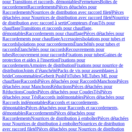
pour Transitions et raccords, démontables
Fermetures
Boîtes de
raccordement
Raccordements
Pièces détachées pour
Raccordements
Nourrices de distribution avec raccord fileté
Pièces
détachées pour Nourrices de distribution avec raccord fileté
Nourrice
de distribution avec raccord à sertir
Compteurs d'eau
Tés pour
chauffage
Transitions et raccords pour chauffage,
démontables
Raccordements pour chauffage
Pièces détachées pour
Raccordements pour chauffage
Accessoires
Isolations pour tubes et
raccords
Isolations pour raccordements
Étanchéités pour tubes et
raccords
Étanchéités pour raccords
Recouvrements pour
tubes
Recouvrement pour raccords
Fixations pour tubes
Gaines de
protection et aides à l'insertion
Fixations pour
raccordements
Armoires de distribution
Fixations pour nourrice de
distribution
Joints d’étanchéité
Packs de vis pour assemblages à
bride
Consommables
Geberit PushFit
Tubes ML
Tubes ML pour
chauffage
Raccords
Pièces détachées pour Raccords
Manchons
Pièces
détachées pour Manchons
Réductions
Pièces détachées pour
Réductions
Coudes
Pièces détachées pour Coudes
Tés
Pièces
détachées pour Tés
Raccords indémontables
Pièces détachées pour
Raccords indémontables
Raccords et raccordements,
démontables
Pièces détachées pour Raccords et raccordements,
démontables
Raccordements
Pièces détachées pour
Raccordements
Nourrices de distribution à emboîter
Pièces détachées
pour Nourrices de distribution à emboîter
Nourrices de distribution
avec raccord fileté
Pièces détachées pour Nourrices de distribution