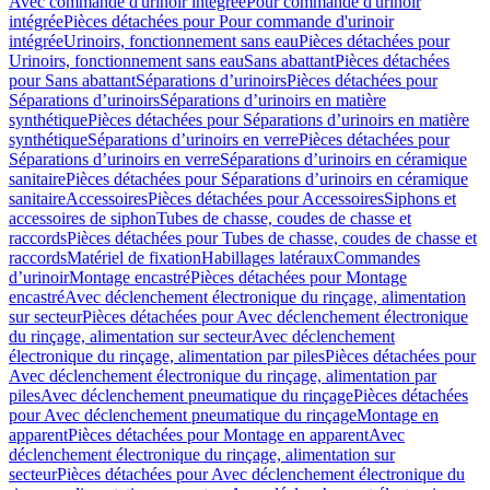
Avec commande d'urinoir intégrée
Pour commande d'urinoir
intégrée
Pièces détachées pour Pour commande d'urinoir
intégrée
Urinoirs, fonctionnement sans eau
Pièces détachées pour
Urinoirs, fonctionnement sans eau
Sans abattant
Pièces détachées
pour Sans abattant
Séparations d’urinoirs
Pièces détachées pour
Séparations d’urinoirs
Séparations d’urinoirs en matière
synthétique
Pièces détachées pour Séparations d’urinoirs en matière
synthétique
Séparations d’urinoirs en verre
Pièces détachées pour
Séparations d’urinoirs en verre
Séparations d’urinoirs en céramique
sanitaire
Pièces détachées pour Séparations d’urinoirs en céramique
sanitaire
Accessoires
Pièces détachées pour Accessoires
Siphons et
accessoires de siphon
Tubes de chasse, coudes de chasse et
raccords
Pièces détachées pour Tubes de chasse, coudes de chasse et
raccords
Matériel de fixation
Habillages latéraux
Commandes
dʼurinoir
Montage encastré
Pièces détachées pour Montage
encastré
Avec déclenchement électronique du rinçage, alimentation
sur secteur
Pièces détachées pour Avec déclenchement électronique
du rinçage, alimentation sur secteur
Avec déclenchement
électronique du rinçage, alimentation par piles
Pièces détachées pour
Avec déclenchement électronique du rinçage, alimentation par
piles
Avec déclenchement pneumatique du rinçage
Pièces détachées
pour Avec déclenchement pneumatique du rinçage
Montage en
apparent
Pièces détachées pour Montage en apparent
Avec
déclenchement électronique du rinçage, alimentation sur
secteur
Pièces détachées pour Avec déclenchement électronique du