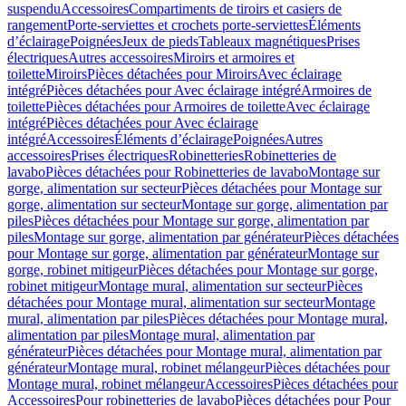
suspendu
Accessoires
Compartiments de tiroirs et casiers de
rangement
Porte-serviettes et crochets porte-serviettes
Éléments
d’éclairage
Poignées
Jeux de pieds
Tableaux magnétiques
Prises
électriques
Autres accessoires
Miroirs et armoires et
toilette
Miroirs
Pièces détachées pour Miroirs
Avec éclairage
intégré
Pièces détachées pour Avec éclairage intégré
Armoires de
toilette
Pièces détachées pour Armoires de toilette
Avec éclairage
intégré
Pièces détachées pour Avec éclairage
intégré
Accessoires
Éléments d’éclairage
Poignées
Autres
accessoires
Prises électriques
Robinetteries
Robinetteries de
lavabo
Pièces détachées pour Robinetteries de lavabo
Montage sur
gorge, alimentation sur secteur
Pièces détachées pour Montage sur
gorge, alimentation sur secteur
Montage sur gorge, alimentation par
piles
Pièces détachées pour Montage sur gorge, alimentation par
piles
Montage sur gorge, alimentation par générateur
Pièces détachées
pour Montage sur gorge, alimentation par générateur
Montage sur
gorge, robinet mitigeur
Pièces détachées pour Montage sur gorge,
robinet mitigeur
Montage mural, alimentation sur secteur
Pièces
détachées pour Montage mural, alimentation sur secteur
Montage
mural, alimentation par piles
Pièces détachées pour Montage mural,
alimentation par piles
Montage mural, alimentation par
générateur
Pièces détachées pour Montage mural, alimentation par
générateur
Montage mural, robinet mélangeur
Pièces détachées pour
Montage mural, robinet mélangeur
Accessoires
Pièces détachées pour
Accessoires
Pour robinetteries de lavabo
Pièces détachées pour Pour