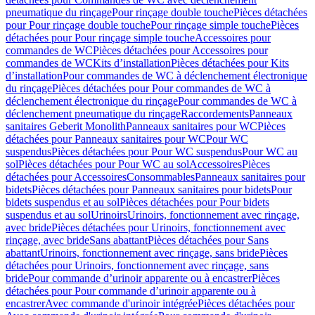
pneumatique du rinçage
Pour rinçage double touche
Pièces détachées
pour Pour rinçage double touche
Pour rinçage simple touche
Pièces
détachées pour Pour rinçage simple touche
Accessoires pour
commandes de WC
Pièces détachées pour Accessoires pour
commandes de WC
Kits d’installation
Pièces détachées pour Kits
d’installation
Pour commandes de WC à déclenchement électronique
du rinçage
Pièces détachées pour Pour commandes de WC à
déclenchement électronique du rinçage
Pour commandes de WC à
déclenchement pneumatique du rinçage
Raccordements
Panneaux
sanitaires Geberit Monolith
Panneaux sanitaires pour WC
Pièces
détachées pour Panneaux sanitaires pour WC
Pour WC
suspendus
Pièces détachées pour Pour WC suspendus
Pour WC au
sol
Pièces détachées pour Pour WC au sol
Accessoires
Pièces
détachées pour Accessoires
Consommables
Panneaux sanitaires pour
bidets
Pièces détachées pour Panneaux sanitaires pour bidets
Pour
bidets suspendus et au sol
Pièces détachées pour Pour bidets
suspendus et au sol
Urinoirs
Urinoirs, fonctionnement avec rinçage,
avec bride
Pièces détachées pour Urinoirs, fonctionnement avec
rinçage, avec bride
Sans abattant
Pièces détachées pour Sans
abattant
Urinoirs, fonctionnement avec rinçage, sans bride
Pièces
détachées pour Urinoirs, fonctionnement avec rinçage, sans
bride
Pour commande d’urinoir apparente ou à encastrer
Pièces
détachées pour Pour commande d’urinoir apparente ou à
encastrer
Avec commande d'urinoir intégrée
Pièces détachées pour