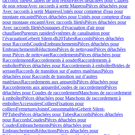
raccords filetés
Clapets de non retour
Pièces détachées pour Clapets
de non retour
Avec raccords à sertir Mapress
Pièces détachées pour
Avec raccords à sertir Mapress
Unités pour compteur d'eau pour
montage encastré
Pièces détachées pour Unités pour compteur d'eau
pour montage encastré
Avec raccords filetés
Pièces détachées pour
Avec raccords filetés
Soupapes d'évacuation d'air pour
chauffage
Purgeurs rapides
Systèmes de canalisation pour
l’évacuation
Geberit Silent-db20
Tubes
Raccords
Pièces détachées
pour Raccords
Coudes
Embranchements
Pièces détachées pour
Embranchements
Réductions
Pièces de nettoyage
Pièces détachées
pour Pièces de nettoyage
Raccordements
Pièces détachées pour
Raccordements
Raccordements à souder
Raccordements à
emboîter
Pièces détachées pour Raccordements à emboîter
Brides de
serrage
Raccords de transition sur d’autres matériaux
Pièces
détachées pour Raccords de transition sur d’autres
matériaux
Raccordements aux appareils
Pièces détachées pour
Raccordements aux appareils
Coudes de raccordement
Pièces
détachées pour Coudes de raccordement
Manchons de raccordement
à emboîter
Pièces détachées pour Manchons de raccordement à
emboîter
Accessoires
Colliers
Fixations pour
colliers
Fermetures
Joints
Consommables
Geberit Silent-
PP
Tubes
Pièces détachées pour Tubes
Raccords
Pièces détachées
pour Raccords
Coudes
Pièces détachées pour
Coudes
Embranchements
Pièces détachées pour
Embranchements
Réductions
Pièces détachées pour