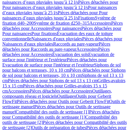
naissances d’eaux pluviales jusqu’à 12 l/s
Pièces détachées pour
Pour naissances d’eaux pluviales jusqu’à 12 l/s
Pour naissances
d’eaux pluviales jusqu’à 25 l/s
Pièces détachées pour Pour
naissances d’eaux pluviales jusqu’à 25 l/s
Fixations
Système de
fixation d40–200
Système de fixation d250–315
Accessoires
Pièces
détachées pour Accessoires
Pour naissances
Pièces détachées pour
Pour naissances
Pour fixations
Évacuation des eaux de toiture
conventionnelle
Naissances d'eaux pluviales
Pièces détachées pour
Naissances d'eaux pluviales
Raccords au pare-vapeur
Pièces
détachées pour Raccords au pare-vapeur
Accessoires
Pièces
détachées pour Accessoires
Évacuation des sols
Evacuation de
surface pour l'intérieur et l'extérieur
Pièces détachées pour
Evacuation de surface pour l'intérieur et l'extérieur
Siphons de sol
pour balcons et terrasses, 10 x 10 cm
Pièces détachées pour Siphons
de sol pour balcons et terrasses, 10 x 10 cm
Siphons de sol 13 x 13
cm
Pièces détachées pour Siphons de sol 13 x 13 cm
Grilles-avaloirs
15 x 15 cm
Pièces détachées pour Grilles-avaloirs 15 x 15
cm
Accessoires
Pièces détachées pour Accessoires
Outillages,
composants réseau et logiciels
Outillages
Outils pour Geberit
FlowFit
Pièces détachées pour Outils pour Geberit FlowFit
Outils de
sertissage manuel
Pièces détachées pour Outils de sertissage
manuel
Compatibilité des outils de sertissage [1]
Pièces détachées
pour Compatibilité des outils de sertissage [1]
Compatibilité des
outils de sertissage [2]
Pièces détachées pour Compatibilité des outils
de sertissage [2]
Outils de préparation de tubes
Pièces détachées pour