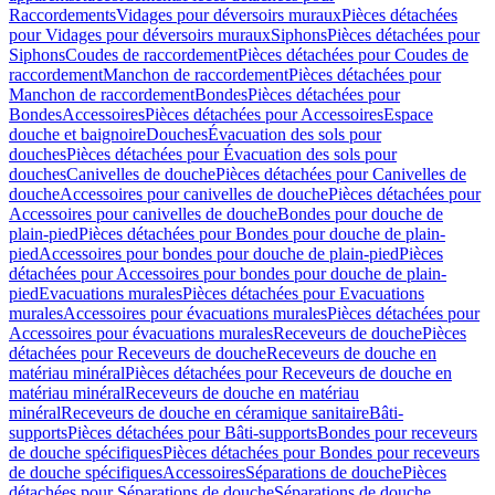
Raccordements
Vidages pour déversoirs muraux
Pièces détachées
pour Vidages pour déversoirs muraux
Siphons
Pièces détachées pour
Siphons
Coudes de raccordement
Pièces détachées pour Coudes de
raccordement
Manchon de raccordement
Pièces détachées pour
Manchon de raccordement
Bondes
Pièces détachées pour
Bondes
Accessoires
Pièces détachées pour Accessoires
Espace
douche et baignoire
Douches
Évacuation des sols pour
douches
Pièces détachées pour Évacuation des sols pour
douches
Canivelles de douche
Pièces détachées pour Canivelles de
douche
Accessoires pour canivelles de douche
Pièces détachées pour
Accessoires pour canivelles de douche
Bondes pour douche de
plain-pied
Pièces détachées pour Bondes pour douche de plain-
pied
Accessoires pour bondes pour douche de plain-pied
Pièces
détachées pour Accessoires pour bondes pour douche de plain-
pied
Evacuations murales
Pièces détachées pour Evacuations
murales
Accessoires pour évacuations murales
Pièces détachées pour
Accessoires pour évacuations murales
Receveurs de douche
Pièces
détachées pour Receveurs de douche
Receveurs de douche en
matériau minéral
Pièces détachées pour Receveurs de douche en
matériau minéral
Receveurs de douche en matériau
minéral
Receveurs de douche en céramique sanitaire
Bâti-
supports
Pièces détachées pour Bâti-supports
Bondes pour receveurs
de douche spécifiques
Pièces détachées pour Bondes pour receveurs
de douche spécifiques
Accessoires
Séparations de douche
Pièces
détachées pour Séparations de douche
Séparations de douche