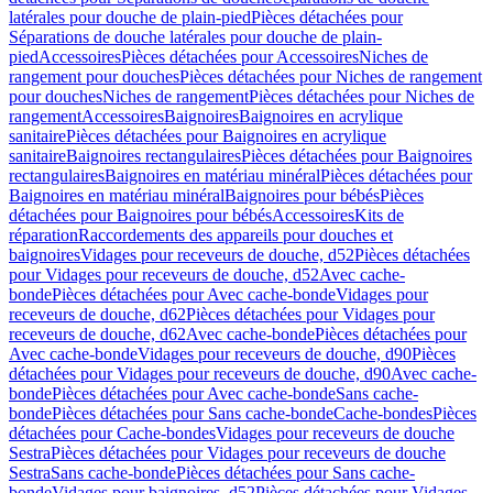
latérales pour douche de plain-pied
Pièces détachées pour
Séparations de douche latérales pour douche de plain-
pied
Accessoires
Pièces détachées pour Accessoires
Niches de
rangement pour douches
Pièces détachées pour Niches de rangement
pour douches
Niches de rangement
Pièces détachées pour Niches de
rangement
Accessoires
Baignoires
Baignoires en acrylique
sanitaire
Pièces détachées pour Baignoires en acrylique
sanitaire
Baignoires rectangulaires
Pièces détachées pour Baignoires
rectangulaires
Baignoires en matériau minéral
Pièces détachées pour
Baignoires en matériau minéral
Baignoires pour bébés
Pièces
détachées pour Baignoires pour bébés
Accessoires
Kits de
réparation
Raccordements des appareils pour douches et
baignoires
Vidages pour receveurs de douche, d52
Pièces détachées
pour Vidages pour receveurs de douche, d52
Avec cache-
bonde
Pièces détachées pour Avec cache-bonde
Vidages pour
receveurs de douche, d62
Pièces détachées pour Vidages pour
receveurs de douche, d62
Avec cache-bonde
Pièces détachées pour
Avec cache-bonde
Vidages pour receveurs de douche, d90
Pièces
détachées pour Vidages pour receveurs de douche, d90
Avec cache-
bonde
Pièces détachées pour Avec cache-bonde
Sans cache-
bonde
Pièces détachées pour Sans cache-bonde
Cache-bondes
Pièces
détachées pour Cache-bondes
Vidages pour receveurs de douche
Sestra
Pièces détachées pour Vidages pour receveurs de douche
Sestra
Sans cache-bonde
Pièces détachées pour Sans cache-
bonde
Vidages pour baignoires, d52
Pièces détachées pour Vidages