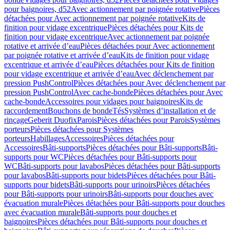
pour baignoires, d52
Avec actionnement par poignée rotative
Pièces
détachées pour Avec actionnement par poignée rotative
Kits de
finition pour vidage excentrique
Pièces détachées pour Kits de
finition pour vidage excentrique
Avec actionnement par poignée
rotative et arrivée d’eau
Pièces détachées pour Avec actionnement
par poignée rotative et arrivée d’eau
Kits de finition pour vidage
excentrique et arrivée d’eau
Pièces détachées pour Kits de finition
pour vidage excentrique et arrivée d’eau
Avec déclenchement par
pression PushControl
Pièces détachées pour Avec déclenchement par
pression PushControl
Avec cache-bonde
Pièces détachées pour Avec
cache-bonde
Accessoires pour vidages pour baignoires
Kits de
raccordement
Bouchons de bonde
Tés
Systèmes d’installation et de
rinçage
Geberit Duofix
Parois
Pièces détachées pour Parois
Systèmes
porteurs
Pièces détachées pour Systèmes
porteurs
Habillages
Accessoires
Pièces détachées pour
Accessoires
Bâti-supports
Pièces détachées pour Bâti-supports
Bâti-
supports pour WC
Pièces détachées pour Bâti-supports pour
WC
Bâti-supports pour lavabos
Pièces détachées pour Bâti-supports
pour lavabos
Bâti-supports pour bidets
Pièces détachées pour Bâti-
supports pour bidets
Bâti-supports pour urinoirs
Pièces détachées
pour Bâti-supports pour urinoirs
Bâti-supports pour douches avec
évacuation murale
Pièces détachées pour Bâti-supports pour douches
avec évacuation murale
Bâti-supports pour douches et
baignoires
Pièces détachées pour Bâti-supports pour douches et