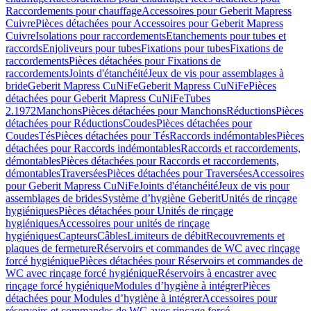
Raccordements pour chauffage
Accessoires pour Geberit Mapress
Cuivre
Pièces détachées pour Accessoires pour Geberit Mapress
Cuivre
Isolations pour raccordements
Etanchements pour tubes et
raccords
Enjoliveurs pour tubes
Fixations pour tubes
Fixations de
raccordements
Pièces détachées pour Fixations de
raccordements
Joints d'étanchéité
Jeux de vis pour assemblages à
bride
Geberit Mapress CuNiFe
Geberit Mapress CuNiFe
Pièces
détachées pour Geberit Mapress CuNiFe
Tubes
2.1972
Manchons
Pièces détachées pour Manchons
Réductions
Pièces
détachées pour Réductions
Coudes
Pièces détachées pour
Coudes
Tés
Pièces détachées pour Tés
Raccords indémontables
Pièces
détachées pour Raccords indémontables
Raccords et raccordements,
démontables
Pièces détachées pour Raccords et raccordements,
démontables
Traversées
Pièces détachées pour Traversées
Accessoires
pour Geberit Mapress CuNiFe
Joints d'étanchéité
Jeux de vis pour
assemblages de brides
Système d’hygiène Geberit
Unités de rinçage
hygiéniques
Pièces détachées pour Unités de rinçage
hygiéniques
Accessoires pour unités de rinçage
hygiéniques
Capteurs
Câbles
Limiteurs de débit
Recouvrements et
plaques de fermeture
Réservoirs et commandes de WC avec rinçage
forcé hygiénique
Pièces détachées pour Réservoirs et commandes de
WC avec rinçage forcé hygiénique
Réservoirs à encastrer avec
rinçage forcé hygiénique
Modules d’hygiène à intégrer
Pièces
détachées pour Modules d’hygiène à intégrer
Accessoires pour
réservoirs et commandes de WC avec rinçage forcé