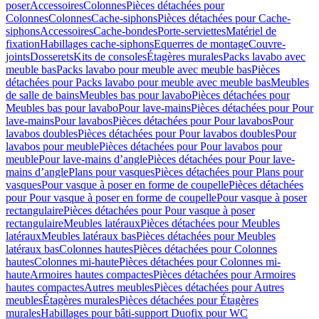
poser
Accessoires
Colonnes
Pièces détachées pour
Colonnes
Colonnes
Cache-siphons
Pièces détachées pour Cache-
siphons
Accessoires
Cache-bondes
Porte-serviettes
Matériel de
fixation
Habillages cache-siphons
Equerres de montage
Couvre-
joints
Dosserets
Kits de consoles
Étagères murales
Packs lavabo avec
meuble bas
Packs lavabo pour meuble avec meuble bas
Pièces
détachées pour Packs lavabo pour meuble avec meuble bas
Meubles
de salle de bains
Meubles bas pour lavabo
Pièces détachées pour
Meubles bas pour lavabo
Pour lave-mains
Pièces détachées pour Pour
lave-mains
Pour lavabos
Pièces détachées pour Pour lavabos
Pour
lavabos doubles
Pièces détachées pour Pour lavabos doubles
Pour
lavabos pour meuble
Pièces détachées pour Pour lavabos pour
meuble
Pour lave-mains d’angle
Pièces détachées pour Pour lave-
mains d’angle
Plans pour vasques
Pièces détachées pour Plans pour
vasques
Pour vasque à poser en forme de coupelle
Pièces détachées
pour Pour vasque à poser en forme de coupelle
Pour vasque à poser
rectangulaire
Pièces détachées pour Pour vasque à poser
rectangulaire
Meubles latéraux
Pièces détachées pour Meubles
latéraux
Meubles latéraux bas
Pièces détachées pour Meubles
latéraux bas
Colonnes hautes
Pièces détachées pour Colonnes
hautes
Colonnes mi-haute
Pièces détachées pour Colonnes mi-
haute
Armoires hautes compactes
Pièces détachées pour Armoires
hautes compactes
Autres meubles
Pièces détachées pour Autres
meubles
Étagères murales
Pièces détachées pour Étagères
murales
Habillages pour bâti-support Duofix pour WC