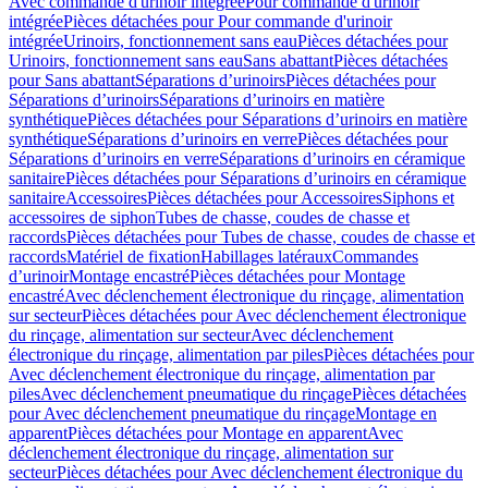
Avec commande d'urinoir intégrée
Pour commande d'urinoir
intégrée
Pièces détachées pour Pour commande d'urinoir
intégrée
Urinoirs, fonctionnement sans eau
Pièces détachées pour
Urinoirs, fonctionnement sans eau
Sans abattant
Pièces détachées
pour Sans abattant
Séparations d’urinoirs
Pièces détachées pour
Séparations d’urinoirs
Séparations d’urinoirs en matière
synthétique
Pièces détachées pour Séparations d’urinoirs en matière
synthétique
Séparations d’urinoirs en verre
Pièces détachées pour
Séparations d’urinoirs en verre
Séparations d’urinoirs en céramique
sanitaire
Pièces détachées pour Séparations d’urinoirs en céramique
sanitaire
Accessoires
Pièces détachées pour Accessoires
Siphons et
accessoires de siphon
Tubes de chasse, coudes de chasse et
raccords
Pièces détachées pour Tubes de chasse, coudes de chasse et
raccords
Matériel de fixation
Habillages latéraux
Commandes
dʼurinoir
Montage encastré
Pièces détachées pour Montage
encastré
Avec déclenchement électronique du rinçage, alimentation
sur secteur
Pièces détachées pour Avec déclenchement électronique
du rinçage, alimentation sur secteur
Avec déclenchement
électronique du rinçage, alimentation par piles
Pièces détachées pour
Avec déclenchement électronique du rinçage, alimentation par
piles
Avec déclenchement pneumatique du rinçage
Pièces détachées
pour Avec déclenchement pneumatique du rinçage
Montage en
apparent
Pièces détachées pour Montage en apparent
Avec
déclenchement électronique du rinçage, alimentation sur
secteur
Pièces détachées pour Avec déclenchement électronique du