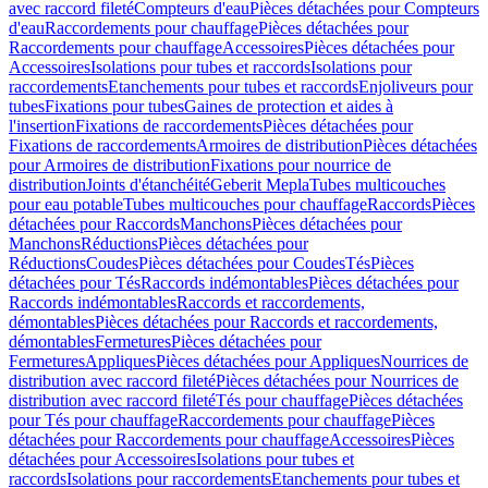
avec raccord fileté
Compteurs d'eau
Pièces détachées pour Compteurs
d'eau
Raccordements pour chauffage
Pièces détachées pour
Raccordements pour chauffage
Accessoires
Pièces détachées pour
Accessoires
Isolations pour tubes et raccords
Isolations pour
raccordements
Etanchements pour tubes et raccords
Enjoliveurs pour
tubes
Fixations pour tubes
Gaines de protection et aides à
l'insertion
Fixations de raccordements
Pièces détachées pour
Fixations de raccordements
Armoires de distribution
Pièces détachées
pour Armoires de distribution
Fixations pour nourrice de
distribution
Joints d'étanchéité
Geberit Mepla
Tubes multicouches
pour eau potable
Tubes multicouches pour chauffage
Raccords
Pièces
détachées pour Raccords
Manchons
Pièces détachées pour
Manchons
Réductions
Pièces détachées pour
Réductions
Coudes
Pièces détachées pour Coudes
Tés
Pièces
détachées pour Tés
Raccords indémontables
Pièces détachées pour
Raccords indémontables
Raccords et raccordements,
démontables
Pièces détachées pour Raccords et raccordements,
démontables
Fermetures
Pièces détachées pour
Fermetures
Appliques
Pièces détachées pour Appliques
Nourrices de
distribution avec raccord fileté
Pièces détachées pour Nourrices de
distribution avec raccord fileté
Tés pour chauffage
Pièces détachées
pour Tés pour chauffage
Raccordements pour chauffage
Pièces
détachées pour Raccordements pour chauffage
Accessoires
Pièces
détachées pour Accessoires
Isolations pour tubes et
raccords
Isolations pour raccordements
Etanchements pour tubes et