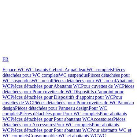
FR
Espace WC
WC lavants Geberit AquaClean
WC complets
Pièces
détachées pour WC complets
WC suspendus
Pièces détachées pour
WC suspendus
WC au sol
Pièces détachées pour WC au sol
Abattants
WC
Pièces détachées pour Abattants WC
Pour cuvettes de WC
Pièces
détachées pour Pour cuvettes de WC
Dispositifs d’appoint pour
WC
Pièces détachées pour Dispositifs d’appoint pour WC
Pour
cuvettes de WC
Pièces détachées pour Pour cuvettes de WC
Panneau
design
Pièces détachées pour Panneau design
Pour WC
complets
Pièces détachées pour Pour WC complets
Pour abattants
WC
Pièces détachées pour Pour abattants WC
Accessoires
Pièces
détachées pour Accessoires
Pour WC complets
Pour abattants
WC
Pièces détachées pour Pour abattants WC
Pour abattants WC et
WC complets
Consommables
WC et abattants WC
WC