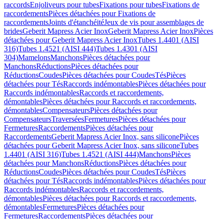
raccords
Enjoliveurs pour tubes
Fixations pour tubes
Fixations de
raccordements
Pièces détachées pour Fixations de
raccordements
Joints d'étanchéité
Jeux de vis pour assemblages de
brides
Geberit Mapress Acier Inox
Geberit Mapress Acier Inox
Pièces
détachées pour Geberit Mapress Acier Inox
Tubes 1.4401 (AISI
316)
Tubes 1.4521 (AISI 444)
Tubes 1.4301 (AISI
304)
Mamelons
Manchons
Pièces détachées pour
Manchons
Réductions
Pièces détachées pour
Réductions
Coudes
Pièces détachées pour Coudes
Tés
Pièces
détachées pour Tés
Raccords indémontables
Pièces détachées pour
Raccords indémontables
Raccords et raccordements,
démontables
Pièces détachées pour Raccords et raccordements,
démontables
Compensateurs
Pièces détachées pour
Compensateurs
Traversées
Fermetures
Pièces détachées pour
Fermetures
Raccordements
Pièces détachées pour
Raccordements
Geberit Mapress Acier Inox, sans silicone
Pièces
détachées pour Geberit Mapress Acier Inox, sans silicone
Tubes
1.4401 (AISI 316)
Tubes 1.4521 (AISI 444)
Manchons
Pièces
détachées pour Manchons
Réductions
Pièces détachées pour
Réductions
Coudes
Pièces détachées pour Coudes
Tés
Pièces
détachées pour Tés
Raccords indémontables
Pièces détachées pour
Raccords indémontables
Raccords et raccordements,
démontables
Pièces détachées pour Raccords et raccordements,
démontables
Fermetures
Pièces détachées pour
Fermetures
Raccordements
Pièces détachées pour