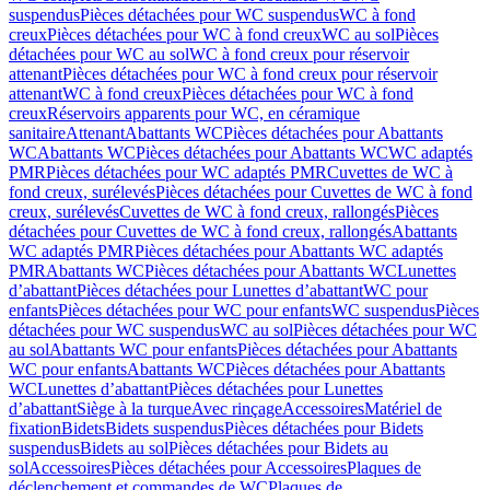
suspendus
Pièces détachées pour WC suspendus
WC à fond
creux
Pièces détachées pour WC à fond creux
WC au sol
Pièces
détachées pour WC au sol
WC à fond creux pour réservoir
attenant
Pièces détachées pour WC à fond creux pour réservoir
attenant
WC à fond creux
Pièces détachées pour WC à fond
creux
Réservoirs apparents pour WC, en céramique
sanitaire
Attenant
Abattants WC
Pièces détachées pour Abattants
WC
Abattants WC
Pièces détachées pour Abattants WC
WC adaptés
PMR
Pièces détachées pour WC adaptés PMR
Cuvettes de WC à
fond creux, surélevés
Pièces détachées pour Cuvettes de WC à fond
creux, surélevés
Cuvettes de WC à fond creux, rallongés
Pièces
détachées pour Cuvettes de WC à fond creux, rallongés
Abattants
WC adaptés PMR
Pièces détachées pour Abattants WC adaptés
PMR
Abattants WC
Pièces détachées pour Abattants WC
Lunettes
d’abattant
Pièces détachées pour Lunettes d’abattant
WC pour
enfants
Pièces détachées pour WC pour enfants
WC suspendus
Pièces
détachées pour WC suspendus
WC au sol
Pièces détachées pour WC
au sol
Abattants WC pour enfants
Pièces détachées pour Abattants
WC pour enfants
Abattants WC
Pièces détachées pour Abattants
WC
Lunettes d’abattant
Pièces détachées pour Lunettes
d’abattant
Siège à la turque
Avec rinçage
Accessoires
Matériel de
fixation
Bidets
Bidets suspendus
Pièces détachées pour Bidets
suspendus
Bidets au sol
Pièces détachées pour Bidets au
sol
Accessoires
Pièces détachées pour Accessoires
Plaques de
déclenchement et commandes de WC
Plaques de