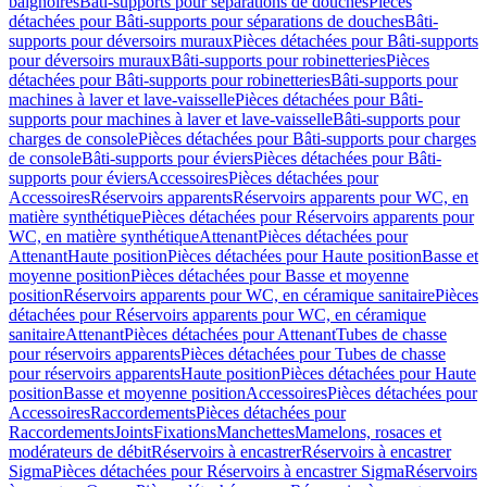
baignoires
Bâti-supports pour séparations de douches
Pièces
détachées pour Bâti-supports pour séparations de douches
Bâti-
supports pour déversoirs muraux
Pièces détachées pour Bâti-supports
pour déversoirs muraux
Bâti-supports pour robinetteries
Pièces
détachées pour Bâti-supports pour robinetteries
Bâti-supports pour
machines à laver et lave-vaisselle
Pièces détachées pour Bâti-
supports pour machines à laver et lave-vaisselle
Bâti-supports pour
charges de console
Pièces détachées pour Bâti-supports pour charges
de console
Bâti-supports pour éviers
Pièces détachées pour Bâti-
supports pour éviers
Accessoires
Pièces détachées pour
Accessoires
Réservoirs apparents
Réservoirs apparents pour WC, en
matière synthétique
Pièces détachées pour Réservoirs apparents pour
WC, en matière synthétique
Attenant
Pièces détachées pour
Attenant
Haute position
Pièces détachées pour Haute position
Basse et
moyenne position
Pièces détachées pour Basse et moyenne
position
Réservoirs apparents pour WC, en céramique sanitaire
Pièces
détachées pour Réservoirs apparents pour WC, en céramique
sanitaire
Attenant
Pièces détachées pour Attenant
Tubes de chasse
pour réservoirs apparents
Pièces détachées pour Tubes de chasse
pour réservoirs apparents
Haute position
Pièces détachées pour Haute
position
Basse et moyenne position
Accessoires
Pièces détachées pour
Accessoires
Raccordements
Pièces détachées pour
Raccordements
Joints
Fixations
Manchettes
Mamelons, rosaces et
modérateurs de débit
Réservoirs à encastrer
Réservoirs à encastrer
Sigma
Pièces détachées pour Réservoirs à encastrer Sigma
Réservoirs