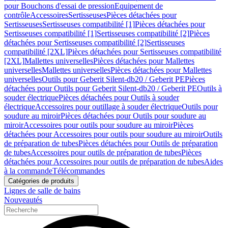
pour Bouchons d'essai de pression
Equipement de
contrôle
Accessoires
Sertisseuses
Pièces détachées pour
Sertisseuses
Sertisseuses compatibilité [1]
Pièces détachées pour
Sertisseuses compatibilité [1]
Sertisseuses compatibilité [2]
Pièces
détachées pour Sertisseuses compatibilité [2]
Sertisseuses
compatibilité [2XL]
Pièces détachées pour Sertisseuses compatibilité
[2XL]
Mallettes universelles
Pièces détachées pour Mallettes
universelles
Mallettes universelles
Pièces détachées pour Mallettes
universelles
Outils pour Geberit Silent-db20 / Geberit PE
Pièces
détachées pour Outils pour Geberit Silent-db20 / Geberit PE
Outils à
souder électrique
Pièces détachées pour Outils à souder
électrique
Accessoires pour outillage à souder électrique
Outils pour
soudure au miroir
Pièces détachées pour Outils pour soudure au
miroir
Accessoires pour outils pour soudure au miroir
Pièces
détachées pour Accessoires pour outils pour soudure au miroir
Outils
de préparation de tubes
Pièces détachées pour Outils de préparation
de tubes
Accessoires pour outils de préparation de tubes
Pièces
détachées pour Accessoires pour outils de préparation de tubes
Aides
à la commande
Télécommandes
Catégories de produits
Lignes de salle de bains
Nouveautés