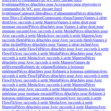
hygiénique
Pièces détachées pour Accessoires pour réservoirs et
commandes de WC avec rinçage forcé
hygiénique
Capteurs
Câbles
Blocs d’alimentation
Pièces détachées
pour Blocs d’alimentation
Composants réseau
Vannes
Vannes à siège
droit
Avec raccords à sertir Mapress
Vannes à siège droit pour
montage encastré
Pièces détachées pour Vannes à siège droit pour
montage encastré
Avec raccords à sertir Mepla
Pièces détachées pour
Avec raccords à sertir Mepla
Avec raccords à sertir Mapress
Avec
raccords filetés
Pièces détachées pour Avec raccords filetés
Vannes à
siège incliné
Pièces détachées pour Vannes à siège incliné
Avec
raccords à sertir FlowFit
Pièces détachées pour Avec raccords à sertir
FlowFit
Avec raccords à sertir Mepla
Pièces détachées pour Avec
raccords à sertir Mepla
Avec raccords à sertir Mapress
Pièces
détachées pour Avec raccords à sertir Mapress
Vannes de
prélèvement
Robinets de vidange
Robinets à boisseau
sphérique
Pièces détachées pour Robinets à boisseau sphérique
Avec
raccords à sertir FlowFit
Pièces détachées pour Avec raccords à sertir
FlowFit
Avec raccords à sertir Mepla
Pièces détachées pour Avec
raccords à sertir Mepla
Avec raccords à sertir Mapress
Pièces
détachées pour Avec raccords à sertir Mapress
Robinets à boisseau
sphérique pour montage encastré
Pièces détachées pour Robinets à
boisseau sphérique pour montage encastré
Avec raccords à sertir
FlowFit
Avec raccords à sertir Mepla
Avec raccords à sertir
Mapress
Pièces détachées pour Avec raccords à sertir Mapress
Avec