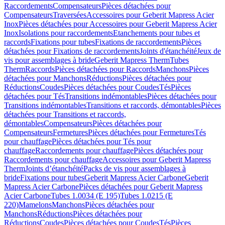
Raccordements
Compensateurs
Pièces détachées pour
Compensateurs
Traversées
Accessoires pour Geberit Mapress Acier
Inox
Pièces détachées pour Accessoires pour Geberit Mapress Acier
Inox
Isolations pour raccordements
Etanchements pour tubes et
raccords
Fixations pour tubes
Fixations de raccordements
Pièces
détachées pour Fixations de raccordements
Joints d'étanchéité
Jeux de
vis pour assemblages à bride
Geberit Mapress Therm
Tubes
Therm
Raccords
Pièces détachées pour Raccords
Manchons
Pièces
détachées pour Manchons
Réductions
Pièces détachées pour
Réductions
Coudes
Pièces détachées pour Coudes
Tés
Pièces
détachées pour Tés
Transitions indémontables
Pièces détachées pour
Transitions indémontables
Transitions et raccords, démontables
Pièces
détachées pour Transitions et raccords,
démontables
Compensateurs
Pièces détachées pour
Compensateurs
Fermetures
Pièces détachées pour Fermetures
Tés
pour chauffage
Pièces détachées pour Tés pour
chauffage
Raccordements pour chauffage
Pièces détachées pour
Raccordements pour chauffage
Accessoires pour Geberit Mapress
Therm
Joints d’étanchéité
Packs de vis pour assemblages à
bride
Fixations pour tubes
Geberit Mapress Acier Carbone
Geberit
Mapress Acier Carbone
Pièces détachées pour Geberit Mapress
Acier Carbone
Tubes 1.0034 (E 195)
Tubes 1.0215 (E
220)
Mamelons
Manchons
Pièces détachées pour
Manchons
Réductions
Pièces détachées pour
Réductions
Coudes
Pièces détachées pour Coudes
Tés
Pièces