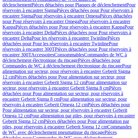
déclenchement
Pièces détachées pour Plaques de déclenchement
Pour
réservoirs à encastrer Sigma
Pièces détachées pour Pour réservoirs à
encastrer Sigma
Pour réservoirs à encastrer Omega
Pièces détachées
pour Pour réservoirs à encastrer Omega
Pour réservoirs à encastrer
Kappa
Pièces détachées pour Pour réservoirs à encastrer Kappa
Pour
réservoirs à encastrer Delta
Pièces détachées pour Pour réservoirs à
encastrer Delta
Pour les réservoirs à encastrer Twinline
Pièces
détachées pour Pour les réservoirs à encastrer Twinline
Pour
réservoirs à encastrer 300T
Pièces détachées pour Pour réservoirs à
encastrer 300T
Accessoires
Consommables
Commandes de WC à
déclenchement électronique du rinçage
Pièces détachées pour
Commandes de WC à déclenchement électronique du rinçage
Pour
alimentation sur secteur, pour réservoirs à encastrer Geberit Sigma
12 cm
Pièces détachées pour Pour alimentation sur secteur, pour
réservoirs à encastrer Geberit Sigma 12 cm
Pour alimentation sur
secteur, pour réservoirs à encastrer Geberit Sigma 8 cm
Pièces
détachées pour Pour alimentation sur secteur, pour réservoirs à
encastrer Geberit Sigma 8 cm
Pour alimentation sur secteur, pour
réservoirs à encastrer Geberit Omega 12 cm
Pièces détachées pour
Pour alimentation sur secteur, pour réservoirs à encastrer Geberit
Omega 12 cm
Pour alimentation par piles, pour réservoirs à encastrer
Geberit Sigma 12 cm
Pièces détachées pour Pour alimentation par
piles, pour réservoirs à encastrer Geberit Sigma 12 cm
Commandes
de WC avec déclenchement pneumatique du rinçage
Pièces
détachées pour Commandes de WC avec déclenchement