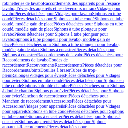
robinetteries de lavabo
Raccordements des appareils pour l’espace
lavabo, l’évier, les appareils et les déversoirs muraux
Vidages pour
lavabo
Pièces détachées pour Vidages pour lavabo
Siphons en tube
coudé
Pièces détachées pour Siphons en tube coudé
Siphons en tube
coudé, modèle gain de place
Pièces détachées pour Siphons en tube
coudé, modèle gain de place
Siphons à tube plongeur pour
lavabo
Pièces détachées pour Siphons à tube plongeur pour
lavabo
Siphons à tube plongeur pour lavabo, modèle gain de
place
Pièces détachées pour Siphons à tube plongeur pour lavabo,
modèle gain de place
Siphons à encastrer
Pièces détachées pour
Siphons à encastrer
Raccordements de lavabo
Pièces détachées pour
Raccordements de lavabo
Coudes de
raccordement
Recouvrements
Raccordements
Pièces détachées pour
Raccordements
Joints
Douilles à braser
Tubes de trop-
plein
Rallonges
Vidages pour éviers
Pièces détachées pour Vidages
pour éviers
Siphons en tube coudé
Pièces détachées pour Siphons en
tube coudé
Siphons à double chambre
Pièces détachées pour Siphons
à double chambre
Siphons pour évier
Pièces détachées pour Siphons
pour évier
Manchon de raccordement
Pièces détachées pour
Manchon de raccordement
Accessoires
Pièces détachées pour
Accessoires
Vidages pour appareils
Pièces détachées pour Vidages
pour appareils
Siphons en tube coudé
Pièces détachées pour Siphons
en tube coudé
Siphons à encastrer
Pièces détachées pour Siphons à
encastrer
Siphons apparents
Pièces détachées pour Siphons
apparents
Raccordements
Pièces détachées pour