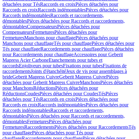
détachées pour Tés
Raccords en croix
Pièces détachées pour
Raccords en croix
Raccords indémontables
Pièces détachées pour
Raccords indémontables
Raccords et raccordements,
démontables
Pièces détachées pour Raccords et raccordements,
démontables
Compensateurs
Pièces détachées pour
Compensateurs
Fermetures
Pièces détachées pour
Fermetures
Manchons pour chauffage
Pièces détachées pour
Manchons pour chauffage
Tés pour chauffage
Pièces détachées pour
Tés pour chauffage
Raccordements pour chauffage
Pièces détachées
pour Raccordements pour chauffage
Accessoires pour Geberit
Mapress Acier Carbone
Etanchements pour tubes et
raccords
Enjoliveurs pour tubes
Fixations pour tubes
Fixations de
raccordements
Joints d'étanchéité
Jeux de vis pour assemblages à
bride
Geberit Mapress Cuivre
Geberit Mapress Cuivre
Pièces
détachées pour Geberit Mapress Cuivre
Manchons
Pièces détachées
pour Manchons
Réductions
Pièces détachées pour
Réductions
Coudes
Pièces détachées pour Coudes
Tés
Pièces
détachées pour Tés
Raccords en croix
Pièces détachées pour
Raccords en croix
Raccords indémontables
Pièces détachées pour
Raccords indémontables
Raccords et raccordements,
démontables
Pièces détachées pour Raccords et raccordements,
démontables
Fermetures
Pièces détachées pour
Fermetures
Raccordements
Pièces détachées pour Raccordements
Tés
pour chauffage
Pièces détachées pour Tés pour
chauffage
Raccordements pour chauffage
Pièces détachées pour