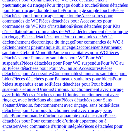
pneumatique du rinçage
Pour rinçage double touche
Pièces détachées
pour Pour rinçage double touche
Pour rinçage simple touche
Pièces
détachées pour Pour rinçage simple touche
Accessoires pour
commandes de WC
Pièces détachées pour Accessoires pour
commandes de WC
Kits d’installation
Pièces détachées pour Kits
d’installation
Pour commandes de WC à déclenchement électronique
du rinçage
Pièces détachées pour Pour commandes de WC à
déclenchement électronique du rinçage
Pour commandes de WC à
déclenchement pneumatique du rinçage
Raccordements
Panneaux
sanitaires Geberit Monolith
Panneaux sanitaires pour WC
Pièces
détachées pour Panneaux sanitaires pour WC
Pour WC
suspendus
Pièces détachées pour Pour WC suspendus
Pour WC au
sol
Pièces détachées pour Pour WC au sol
Accessoires
Pièces
détachées pour Accessoires
Consommables
Panneaux sanitaires pour
bidets
Pièces détachées pour Panneaux sanitaires pour bidets
Pour
bidets suspendus et au sol
Pièces détachées pour Pour bidets
suspendus et au sol
Urinoirs
Urinoirs, fonctionnement avec rinçage,
avec bride
Pièces détachées pour Urinoirs, fonctionnement avec
rinçage, avec bride
Sans abattant
Pièces détachées pour Sans
abattant
Urinoirs, fonctionnement avec rinçage, sans bride
Pièces
détachées pour Urinoirs, fonctionnement avec rinçage, sans
bride
Pour commande d’urinoir apparente ou à encastrer
Pièces
détachées pour Pour commande d’urinoir apparente ou à
encastrer
Avec commande d'urinoir intégrée
Pièces détachées pour