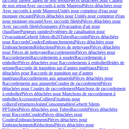
raccords filetés
Clapets de non retour
Pièces détachées pour Clapets
de non retour
Avec raccords à sertir Mapress
Pièces détachées pour
Avec raccords à sertir Mapress
Unités pour compteur d'eau pour
montage encastré
Pièces détachées pour Unités pour compteur d'eau
pour montage encastré
Avec raccords filetés
Pièces détachées pour
Avec raccords filetés
Soupapes d'évacuation d'air pour
chauffage
Purgeurs rapides
Systèmes de canalisation pour
l’évacuation
Geberit Silent-db20
Tubes
Raccords
Pièces détachées
pour Raccords
Coudes
Embranchements
Pièces détachées pour
Embranchements
Réductions
Pièces de nettoyage
Pièces détachées
pour Pièces de nettoyage
Raccordements
Pièces détachées pour
Raccordements
Raccordements à souder
Raccordements à
emboîter
Pièces détachées pour Raccordements à emboîter
Brides de
serrage
Raccords de transition sur d’autres matériaux
Pièces
détachées pour Raccords de transition sur d’autres
matériaux
Raccordements aux appareils
Pièces détachées pour
Raccordements aux appareils
Coudes de raccordement
Pièces
détachées pour Coudes de raccordement
Manchons de raccordement
à emboîter
Pièces détachées pour Manchons de raccordement à
emboîter
Accessoires
Colliers
Fixations pour
colliers
Fermetures
Joints
Consommables
Geberit Silent-
PP
Tubes
Pièces détachées pour Tubes
Raccords
Pièces détachées
pour Raccords
Coudes
Pièces détachées pour
Coudes
Embranchements
Pièces détachées pour
Embranchements
Réductions
Pièces détachées pour