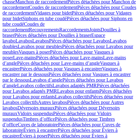
chasse
Manchon de raccordement
Pièces détachées pour Manchon de
raccordement
Coudes de raccordement
Pièces détachées pour Coudes
de raccordement
Vidages pour bidet
Pièces détachées pour Vidages
pour bidet
Siphons en tube coudé
Pièces détachées pour Siphons en
tube coudé
Coudes de
raccordement
Recouvrements
Raccordements
Joints
Douilles à
braser
Pièces détachées pour Douilles à braser
Espace
lavabo
Lavabos
Lavabos
Pièces détachées pour Lavabos
Lavabos
doubles
Lavabos pour meubles
Pièces détachées pour Lavabos pour
meubles
Vasques à poser
Pièces détachées pour Vasques à
poser
Lave-mains
Pièces détachées pour Lave-mains
Lave-mains
d’angle
Pièces détachées pour Lave-mains d’angle
Vasques à
encastrer
Pièces détachées pour Vasques à encastrer
Vasques à
encastrer par le dessous
Pièces détachées pour Vasques à encastrer
par le dessous
Lavabos d’angle
Pièces détachées pour Lavabos
d’angle
Lavabos collectifs
Lavabos adaptés PMR
Pièces détachées
pour Lavabos adaptés PMR
Lavabos pour enfants
Pièces détachées
pour Lavabos pour enfants
Lavabos collectifs
Pièces détachées pour
Lavabos collectifs
Autres lavabos
Pièces détachées pour Autres
lavabos
Déversoirs muraux
Pièces détachées pour Déversoirs
muraux
Vidoirs suspendus
Pièces détachées pour Vidoirs
suspendus
Timbres dʼoffice
Pièces détachées pour Timbres
dʼoffice
Cuves de laboratoire
Pièces détachées pour Cuves de
laboratoire
Éviers à encastrer
Pièces détachées pour Éviers à
encastrer
Éviers à poser
Pièces détachées pour Éviers à