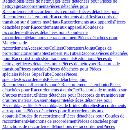
Réductions
Pièces de nettoyage
Pièces détachées pour Pièces de
nettoyage
Raccordements
Pièces détachées pour
Raccordements
Raccordements à emboîter
Pièces détachées pour
Raccordements à emboîter
Raccordements à griffes
Raccords de
transition sur d’autres matériaux
Raccordements aux appareils
Pièces
détachées pour Raccordements aux appareils
Coudes de
raccordement
Pièces détachées pour Coudes de
raccordement
Manchons de raccordement
Pièces détachées pour
Manchons de
raccordement
Accessoires
Colliers
Obturateurs
Joints
Capes de
protection
Consommables
Geberit PE
Tubes
Raccords
Pièces détachées
pour Raccords
Coudes
Embranchements
Réductions
Pièces de
nettoyage
Pièces détachées pour Pièces de nettoyage
Raccords de
transition
Pièces spéciales
Pièces détachées pour Pièces
spéciales
Pièces SuperTube
Coudes
Pièces
spéciales
Raccordements
Pièces détachées pour
Raccordements
Raccords soudés
Raccordements à emboîter
Pièces
détachées pour Raccordements à emboîter
Raccords de transition sur
d’autres matériaux
Pièces détachées pour Raccords de transition sur
d’autres matériaux
Assemblages filetés
Pièces détachées pour
Assemblages filetés
Assemblages de bride
Collerettes
Raccordements
aux appareils
Pièces détachées pour Raccordements aux
appareils
Coudes de raccordement
Pièces détachées pour Coudes de
raccordement
Manchons de raccordement
Pièces détachées pour
Manchons de raccordement
Manchons de raccordement
Pièces