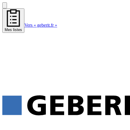
Vers « geberit.fr »
Mes listes