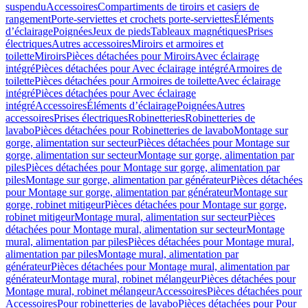
suspendu
Accessoires
Compartiments de tiroirs et casiers de
rangement
Porte-serviettes et crochets porte-serviettes
Éléments
d’éclairage
Poignées
Jeux de pieds
Tableaux magnétiques
Prises
électriques
Autres accessoires
Miroirs et armoires et
toilette
Miroirs
Pièces détachées pour Miroirs
Avec éclairage
intégré
Pièces détachées pour Avec éclairage intégré
Armoires de
toilette
Pièces détachées pour Armoires de toilette
Avec éclairage
intégré
Pièces détachées pour Avec éclairage
intégré
Accessoires
Éléments d’éclairage
Poignées
Autres
accessoires
Prises électriques
Robinetteries
Robinetteries de
lavabo
Pièces détachées pour Robinetteries de lavabo
Montage sur
gorge, alimentation sur secteur
Pièces détachées pour Montage sur
gorge, alimentation sur secteur
Montage sur gorge, alimentation par
piles
Pièces détachées pour Montage sur gorge, alimentation par
piles
Montage sur gorge, alimentation par générateur
Pièces détachées
pour Montage sur gorge, alimentation par générateur
Montage sur
gorge, robinet mitigeur
Pièces détachées pour Montage sur gorge,
robinet mitigeur
Montage mural, alimentation sur secteur
Pièces
détachées pour Montage mural, alimentation sur secteur
Montage
mural, alimentation par piles
Pièces détachées pour Montage mural,
alimentation par piles
Montage mural, alimentation par
générateur
Pièces détachées pour Montage mural, alimentation par
générateur
Montage mural, robinet mélangeur
Pièces détachées pour
Montage mural, robinet mélangeur
Accessoires
Pièces détachées pour
Accessoires
Pour robinetteries de lavabo
Pièces détachées pour Pour