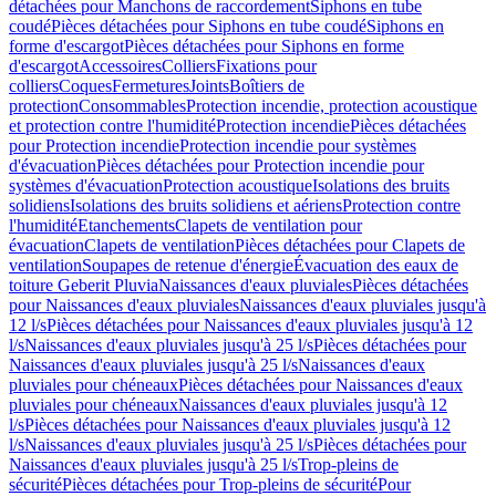
détachées pour Manchons de raccordement
Siphons en tube
coudé
Pièces détachées pour Siphons en tube coudé
Siphons en
forme d'escargot
Pièces détachées pour Siphons en forme
d'escargot
Accessoires
Colliers
Fixations pour
colliers
Coques
Fermetures
Joints
Boîtiers de
protection
Consommables
Protection incendie, protection acoustique
et protection contre l'humidité
Protection incendie
Pièces détachées
pour Protection incendie
Protection incendie pour systèmes
d'évacuation
Pièces détachées pour Protection incendie pour
systèmes d'évacuation
Protection acoustique
Isolations des bruits
solidiens
Isolations des bruits solidiens et aériens
Protection contre
l'humidité
Etanchements
Clapets de ventilation pour
évacuation
Clapets de ventilation
Pièces détachées pour Clapets de
ventilation
Soupapes de retenue d'énergie
Évacuation des eaux de
toiture Geberit Pluvia
Naissances d'eaux pluviales
Pièces détachées
pour Naissances d'eaux pluviales
Naissances d'eaux pluviales jusqu'à
12 l/s
Pièces détachées pour Naissances d'eaux pluviales jusqu'à 12
l/s
Naissances d'eaux pluviales jusqu'à 25 l/s
Pièces détachées pour
Naissances d'eaux pluviales jusqu'à 25 l/s
Naissances d'eaux
pluviales pour chéneaux
Pièces détachées pour Naissances d'eaux
pluviales pour chéneaux
Naissances d'eaux pluviales jusqu'à 12
l/s
Pièces détachées pour Naissances d'eaux pluviales jusqu'à 12
l/s
Naissances d'eaux pluviales jusqu'à 25 l/s
Pièces détachées pour
Naissances d'eaux pluviales jusqu'à 25 l/s
Trop-pleins de
sécurité
Pièces détachées pour Trop-pleins de sécurité
Pour