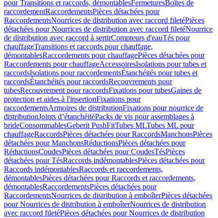
pour Transitions et raccords, démontables
Fermetures
Boîtes de
raccordement
Raccordements
Pièces détachées pour
Raccordements
Nourrices de distribution avec raccord fileté
Pièces
détachées pour Nourrices de distribution avec raccord fileté
Nourrice
de distribution avec raccord à sertir
Compteurs d'eau
Tés pour
chauffage
Transitions et raccords pour chauffage,
démontables
Raccordements pour chauffage
Pièces détachées pour
Raccordements pour chauffage
Accessoires
Isolations pour tubes et
raccords
Isolations pour raccordements
Étanchéités pour tubes et
raccords
Étanchéités pour raccords
Recouvrements pour
tubes
Recouvrement pour raccords
Fixations pour tubes
Gaines de
protection et aides à l'insertion
Fixations pour
raccordements
Armoires de distribution
Fixations pour nourrice de
distribution
Joints d’étanchéité
Packs de vis pour assemblages à
bride
Consommables
Geberit PushFit
Tubes ML
Tubes ML pour
chauffage
Raccords
Pièces détachées pour Raccords
Manchons
Pièces
détachées pour Manchons
Réductions
Pièces détachées pour
Réductions
Coudes
Pièces détachées pour Coudes
Tés
Pièces
détachées pour Tés
Raccords indémontables
Pièces détachées pour
Raccords indémontables
Raccords et raccordements,
démontables
Pièces détachées pour Raccords et raccordements,
démontables
Raccordements
Pièces détachées pour
Raccordements
Nourrices de distribution à emboîter
Pièces détachées
pour Nourrices de distribution à emboîter
Nourrices de distribution
avec raccord fileté
Pièces détachées pour Nourrices de distribution