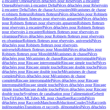
à encastrer Omega
Pièces détachées pour Réservoirs à encastrer
Omega
Réservoirs à encastrer Delta
Pièces détachées pour Réservoirs
à encastrer Delta
Tubes de chasse
Accessoires
Mécanismes de chasse
et robinets flotteurs
Robinets flotteurs
Pièces détachées pour Robinets
flotteurs
Robinets flotteurs pour réservoirs apparents
Pièces détachées
pour Robinets flotteurs pour réservoirs apparents
Robinets flotteurs
pour réservoirs à encastrer
Pièces détachées pour Robinets flotteurs
pour réservoirs à encastrer
Robinets flotteurs pour réservoirs en
céramique
Pièces détachées pour Robinets flotteurs pour réservoirs
en céramique
Robinets flotteurs pour réservoirs, universels
Pièces
détachées pour Robinets flotteurs pour réservoirs,
universels
Robinets flotteurs pour Monolith
Pièces détachées pour
Robinets flotteurs pour Monolith
Mécanismes de chasse
Pièces
détachées pour Mécanismes de chasse
Rinçage interrompable
Pièces
détachées pour Rinçage interrompable
Rinçage simple touche
Pièces
détachées pour Rinçage simple touche
Rinçage double touche
Pièces
détachées pour Rinçage double touche
Mécanismes de chasse
complets
Pièces détachées pour Mécanismes de chasse
complets
Rinçage interrompable
Pièces détachées pour Rinçage
interrompable
Rinçage simple touche
Pièces détachées pour Rinçage
simple touche
Rinçage double touche
Pièces détachées pour Rinçage
double touche
Systèmes de canalisation pour l’alimentation
Geberit
FlowFit
Tubes ML
Tubes ML pour chauffage
Raccords
Pièces
détachées pour Raccords
Manchons
Réductions
Coudes
Tés
Raccords
indémontables
Transitions et raccords, démontables
Pièces détachées