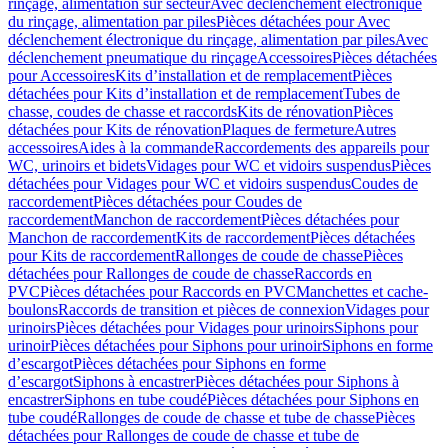
rinçage, alimentation sur secteur
Avec déclenchement électronique
du rinçage, alimentation par piles
Pièces détachées pour Avec
déclenchement électronique du rinçage, alimentation par piles
Avec
déclenchement pneumatique du rinçage
Accessoires
Pièces détachées
pour Accessoires
Kits d’installation et de remplacement
Pièces
détachées pour Kits d’installation et de remplacement
Tubes de
chasse, coudes de chasse et raccords
Kits de rénovation
Pièces
détachées pour Kits de rénovation
Plaques de fermeture
Autres
accessoires
Aides à la commande
Raccordements des appareils pour
WC, urinoirs et bidets
Vidages pour WC et vidoirs suspendus
Pièces
détachées pour Vidages pour WC et vidoirs suspendus
Coudes de
raccordement
Pièces détachées pour Coudes de
raccordement
Manchon de raccordement
Pièces détachées pour
Manchon de raccordement
Kits de raccordement
Pièces détachées
pour Kits de raccordement
Rallonges de coude de chasse
Pièces
détachées pour Rallonges de coude de chasse
Raccords en
PVC
Pièces détachées pour Raccords en PVC
Manchettes et cache-
boulons
Raccords de transition et pièces de connexion
Vidages pour
urinoirs
Pièces détachées pour Vidages pour urinoirs
Siphons pour
urinoir
Pièces détachées pour Siphons pour urinoir
Siphons en forme
d’escargot
Pièces détachées pour Siphons en forme
d’escargot
Siphons à encastrer
Pièces détachées pour Siphons à
encastrer
Siphons en tube coudé
Pièces détachées pour Siphons en
tube coudé
Rallonges de coude de chasse et tube de chasse
Pièces
détachées pour Rallonges de coude de chasse et tube de