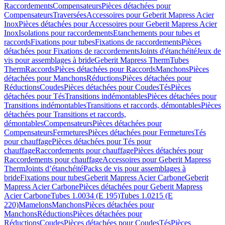
Raccordements
Compensateurs
Pièces détachées pour
Compensateurs
Traversées
Accessoires pour Geberit Mapress Acier
Inox
Pièces détachées pour Accessoires pour Geberit Mapress Acier
Inox
Isolations pour raccordements
Etanchements pour tubes et
raccords
Fixations pour tubes
Fixations de raccordements
Pièces
détachées pour Fixations de raccordements
Joints d'étanchéité
Jeux de
vis pour assemblages à bride
Geberit Mapress Therm
Tubes
Therm
Raccords
Pièces détachées pour Raccords
Manchons
Pièces
détachées pour Manchons
Réductions
Pièces détachées pour
Réductions
Coudes
Pièces détachées pour Coudes
Tés
Pièces
détachées pour Tés
Transitions indémontables
Pièces détachées pour
Transitions indémontables
Transitions et raccords, démontables
Pièces
détachées pour Transitions et raccords,
démontables
Compensateurs
Pièces détachées pour
Compensateurs
Fermetures
Pièces détachées pour Fermetures
Tés
pour chauffage
Pièces détachées pour Tés pour
chauffage
Raccordements pour chauffage
Pièces détachées pour
Raccordements pour chauffage
Accessoires pour Geberit Mapress
Therm
Joints d’étanchéité
Packs de vis pour assemblages à
bride
Fixations pour tubes
Geberit Mapress Acier Carbone
Geberit
Mapress Acier Carbone
Pièces détachées pour Geberit Mapress
Acier Carbone
Tubes 1.0034 (E 195)
Tubes 1.0215 (E
220)
Mamelons
Manchons
Pièces détachées pour
Manchons
Réductions
Pièces détachées pour
Réductions
Coudes
Pièces détachées pour Coudes
Tés
Pièces