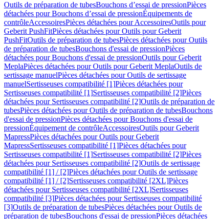
Outils de préparation de tubes
Bouchons d’essai de pression
Pièces
détachées pour Bouchons d’essai de pression
Équipements de
contrôle
Accessoires
Pièces détachées pour Accessoires
Outils pour
Geberit PushFit
Pièces détachées pour Outils pour Geberit
PushFit
Outils de préparation de tubes
Pièces détachées pour Outils
de préparation de tubes
Bouchons d'essai de pression
Pièces
détachées pour Bouchons d'essai de pression
Outils pour Geberit
Mepla
Pièces détachées pour Outils pour Geberit Mepla
Outils de
sertissage manuel
Pièces détachées pour Outils de sertissage
manuel
Sertisseuses compatibilité [1]
Pièces détachées pour
Sertisseuses compatibilité [1]
Sertisseuses compatibilité [2]
Pièces
détachées pour Sertisseuses compatibilité [2]
Outils de préparation de
tubes
Pièces détachées pour Outils de préparation de tubes
Bouchons
d'essai de pression
Pièces détachées pour Bouchons d'essai de
pression
Équipement de contrôle
Accessoires
Outils pour Geberit
Mapress
Pièces détachées pour Outils pour Geberit
Mapress
Sertisseuses compatibilité [1]
Pièces détachées pour
Sertisseuses compatibilité [1]
Sertisseuses compatibilité [2]
Pièces
détachées pour Sertisseuses compatibilité [2]
Outils de sertissage
compatibilité [1] / [2]
Pièces détachées pour Outils de sertissage
compatibilité [1] / [2]
Sertisseuses compatibilité [2XL]
Pièces
détachées pour Sertisseuses compatibilité [2XL]
Sertisseuses
compatibilité [3]
Pièces détachées pour Sertisseuses compatibilité
[3]
Outils de préparation de tubes
Pièces détachées pour Outils de
préparation de tubes
Bouchons d'essai de pression
Pièces détachées