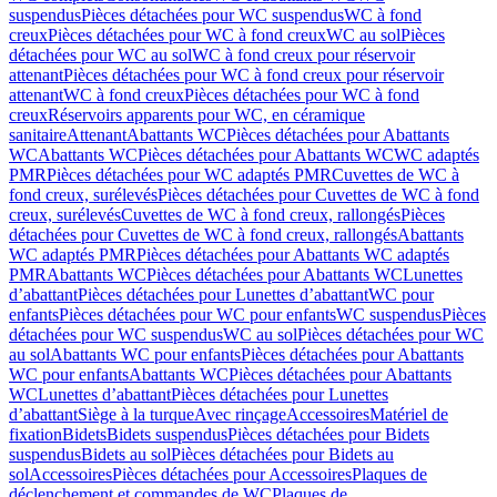
suspendus
Pièces détachées pour WC suspendus
WC à fond
creux
Pièces détachées pour WC à fond creux
WC au sol
Pièces
détachées pour WC au sol
WC à fond creux pour réservoir
attenant
Pièces détachées pour WC à fond creux pour réservoir
attenant
WC à fond creux
Pièces détachées pour WC à fond
creux
Réservoirs apparents pour WC, en céramique
sanitaire
Attenant
Abattants WC
Pièces détachées pour Abattants
WC
Abattants WC
Pièces détachées pour Abattants WC
WC adaptés
PMR
Pièces détachées pour WC adaptés PMR
Cuvettes de WC à
fond creux, surélevés
Pièces détachées pour Cuvettes de WC à fond
creux, surélevés
Cuvettes de WC à fond creux, rallongés
Pièces
détachées pour Cuvettes de WC à fond creux, rallongés
Abattants
WC adaptés PMR
Pièces détachées pour Abattants WC adaptés
PMR
Abattants WC
Pièces détachées pour Abattants WC
Lunettes
d’abattant
Pièces détachées pour Lunettes d’abattant
WC pour
enfants
Pièces détachées pour WC pour enfants
WC suspendus
Pièces
détachées pour WC suspendus
WC au sol
Pièces détachées pour WC
au sol
Abattants WC pour enfants
Pièces détachées pour Abattants
WC pour enfants
Abattants WC
Pièces détachées pour Abattants
WC
Lunettes d’abattant
Pièces détachées pour Lunettes
d’abattant
Siège à la turque
Avec rinçage
Accessoires
Matériel de
fixation
Bidets
Bidets suspendus
Pièces détachées pour Bidets
suspendus
Bidets au sol
Pièces détachées pour Bidets au
sol
Accessoires
Pièces détachées pour Accessoires
Plaques de
déclenchement et commandes de WC
Plaques de