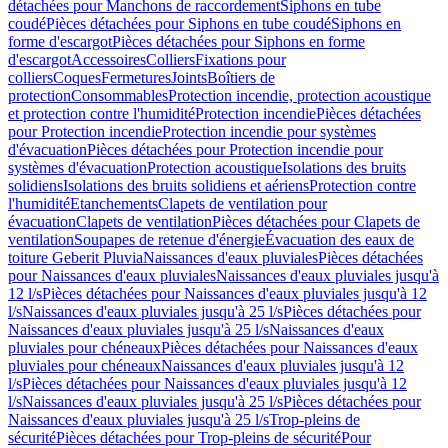
détachées pour Manchons de raccordement
Siphons en tube
coudé
Pièces détachées pour Siphons en tube coudé
Siphons en
forme d'escargot
Pièces détachées pour Siphons en forme
d'escargot
Accessoires
Colliers
Fixations pour
colliers
Coques
Fermetures
Joints
Boîtiers de
protection
Consommables
Protection incendie, protection acoustique
et protection contre l'humidité
Protection incendie
Pièces détachées
pour Protection incendie
Protection incendie pour systèmes
d'évacuation
Pièces détachées pour Protection incendie pour
systèmes d'évacuation
Protection acoustique
Isolations des bruits
solidiens
Isolations des bruits solidiens et aériens
Protection contre
l'humidité
Etanchements
Clapets de ventilation pour
évacuation
Clapets de ventilation
Pièces détachées pour Clapets de
ventilation
Soupapes de retenue d'énergie
Évacuation des eaux de
toiture Geberit Pluvia
Naissances d'eaux pluviales
Pièces détachées
pour Naissances d'eaux pluviales
Naissances d'eaux pluviales jusqu'à
12 l/s
Pièces détachées pour Naissances d'eaux pluviales jusqu'à 12
l/s
Naissances d'eaux pluviales jusqu'à 25 l/s
Pièces détachées pour
Naissances d'eaux pluviales jusqu'à 25 l/s
Naissances d'eaux
pluviales pour chéneaux
Pièces détachées pour Naissances d'eaux
pluviales pour chéneaux
Naissances d'eaux pluviales jusqu'à 12
l/s
Pièces détachées pour Naissances d'eaux pluviales jusqu'à 12
l/s
Naissances d'eaux pluviales jusqu'à 25 l/s
Pièces détachées pour
Naissances d'eaux pluviales jusqu'à 25 l/s
Trop-pleins de
sécurité
Pièces détachées pour Trop-pleins de sécurité
Pour