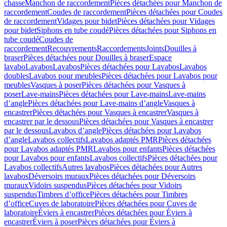
chasse
Manchon de raccordement
Pièces détachées pour Manchon de
raccordement
Coudes de raccordement
Pièces détachées pour Coudes
de raccordement
Vidages pour bidet
Pièces détachées pour Vidages
pour bidet
Siphons en tube coudé
Pièces détachées pour Siphons en
tube coudé
Coudes de
raccordement
Recouvrements
Raccordements
Joints
Douilles à
braser
Pièces détachées pour Douilles à braser
Espace
lavabo
Lavabos
Lavabos
Pièces détachées pour Lavabos
Lavabos
doubles
Lavabos pour meubles
Pièces détachées pour Lavabos pour
meubles
Vasques à poser
Pièces détachées pour Vasques à
poser
Lave-mains
Pièces détachées pour Lave-mains
Lave-mains
d’angle
Pièces détachées pour Lave-mains d’angle
Vasques à
encastrer
Pièces détachées pour Vasques à encastrer
Vasques à
encastrer par le dessous
Pièces détachées pour Vasques à encastrer
par le dessous
Lavabos d’angle
Pièces détachées pour Lavabos
d’angle
Lavabos collectifs
Lavabos adaptés PMR
Pièces détachées
pour Lavabos adaptés PMR
Lavabos pour enfants
Pièces détachées
pour Lavabos pour enfants
Lavabos collectifs
Pièces détachées pour
Lavabos collectifs
Autres lavabos
Pièces détachées pour Autres
lavabos
Déversoirs muraux
Pièces détachées pour Déversoirs
muraux
Vidoirs suspendus
Pièces détachées pour Vidoirs
suspendus
Timbres dʼoffice
Pièces détachées pour Timbres
dʼoffice
Cuves de laboratoire
Pièces détachées pour Cuves de
laboratoire
Éviers à encastrer
Pièces détachées pour Éviers à
encastrer
Éviers à poser
Pièces détachées pour Éviers à