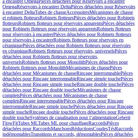
à encastrer Omega
Pièces détachées pour Réservoirs à encastrer
Omega
Réservoirs à encastrer Delta
Pièces détachées pour Réservoirs
à encastrer Delta
Tubes de chasse
Accessoires
Mécanismes de chasse
et robinets flotteurs
Robinets flotteurs
Pièces détachées pour Robinets
flotteurs
Robinets flotteurs pour réservoirs apparents
Pièces détachées
pour Robinets flotteurs pour réservoirs apparents
Robinets flotteurs
pour réservoirs à encastrer
Pièces détachées pour Robinets flotteurs
pour réservoirs à encastrer
Robinets flotteurs pour réservoirs en
céramique
Pièces détachées pour Robinets flotteurs pour réservoirs
en céramique
Robinets flotteurs pour réservoirs, universels
Pièces
détachées pour Robinets flotteurs pour réservoirs,
universels
Robinets flotteurs pour Monolith
Pièces détachées pour
Robinets flotteurs pour Monolith
Mécanismes de chasse
Pièces
détachées pour Mécanismes de chasse
Rinçage interrompable
Pièces
détachées pour Rinçage interrompable
Rinçage simple touche
Pièces
détachées pour Rinçage simple touche
Rinçage double touche
Pièces
détachées pour Rinçage double touche
Mécanismes de chasse
complets
Pièces détachées pour Mécanismes de chasse
complets
Rinçage interrompable
Pièces détachées pour Rinçage
interrompable
Rinçage simple touche
Pièces détachées pour Rinçage
simple touche
Rinçage double touche
Pièces détachées pour Rinçage
double touche
Systèmes de canalisation pour l’alimentation
Geberit
FlowFit
Tubes ML
Tubes ML pour chauffage
Raccords
Pièces
détachées pour Raccords
Manchons
Réductions
Coudes
Tés
Raccords
indémontables
Transitions et raccords, démontables
Pièces détachées