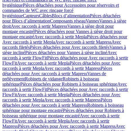
hygiénique
Pièces détachées pour Accessoires pour réservoirs et
commandes de WC avec rinçage forcé
hygiénique
Capteurs
Câbles
Blocs d’alimentation
Pièces détachées
pour Blocs d’alimentation
Composants réseau
Vannes
Vannes à siège
droit
Avec raccords à sertir Mapress
Vannes à siège droit pour
montage encastré
Pièces détachées pour Vannes à siège droit pour
montage encastré
Avec raccords à sertir Mepla
Pièces détachées pour
Avec raccords à sertir Mepla
Avec raccords à sertir Mapress
Avec
raccords filetés
Pièces détachées pour Avec raccords filetés
Vannes à
siège incliné
Pièces détachées pour Vannes à siège incliné
Avec
raccords à sertir FlowFit
Pièces détachées pour Avec raccords à sertir
FlowFit
Avec raccords à sertir Mepla
Pièces détachées pour Avec
raccords à sertir Mepla
Avec raccords à sertir Mapress
Pièces
détachées pour Avec raccords à sertir Mapress
Vannes de
prélèvement
Robinets de vidange
Robinets à boisseau
sphérique
Pièces détachées pour Robinets à boisseau sphérique
Avec
raccords à sertir FlowFit
Pièces détachées pour Avec raccords à sertir
FlowFit
Avec raccords à sertir Mepla
Pièces détachées pour Avec
raccords à sertir Mepla
Avec raccords à sertir Mapress
Pièces
détachées pour Avec raccords à sertir Mapress
Robinets à boisseau
sphérique pour montage encastré
Pièces détachées pour Robinets à
boisseau sphérique pour montage encastré
Avec raccords à sertir
FlowFit
Avec raccords à sertir Mepla
Avec raccords à sertir
Mapress
Pièces détachées pour Avec raccords à sertir Mapress
Avec