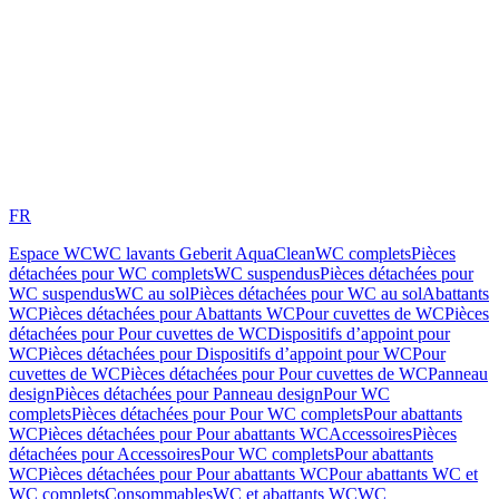
FR
Espace WC
WC lavants Geberit AquaClean
WC complets
Pièces
détachées pour WC complets
WC suspendus
Pièces détachées pour
WC suspendus
WC au sol
Pièces détachées pour WC au sol
Abattants
WC
Pièces détachées pour Abattants WC
Pour cuvettes de WC
Pièces
détachées pour Pour cuvettes de WC
Dispositifs d’appoint pour
WC
Pièces détachées pour Dispositifs d’appoint pour WC
Pour
cuvettes de WC
Pièces détachées pour Pour cuvettes de WC
Panneau
design
Pièces détachées pour Panneau design
Pour WC
complets
Pièces détachées pour Pour WC complets
Pour abattants
WC
Pièces détachées pour Pour abattants WC
Accessoires
Pièces
détachées pour Accessoires
Pour WC complets
Pour abattants
WC
Pièces détachées pour Pour abattants WC
Pour abattants WC et
WC complets
Consommables
WC et abattants WC
WC