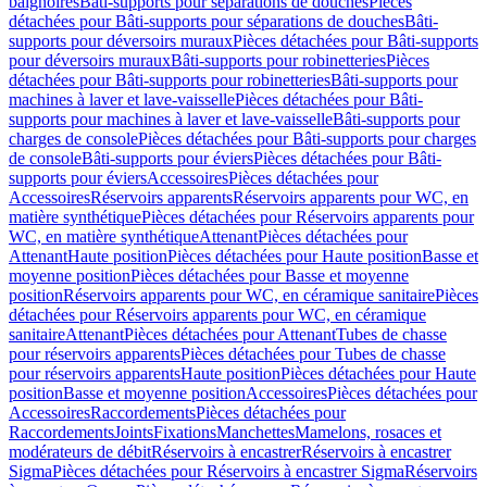
baignoires
Bâti-supports pour séparations de douches
Pièces
détachées pour Bâti-supports pour séparations de douches
Bâti-
supports pour déversoirs muraux
Pièces détachées pour Bâti-supports
pour déversoirs muraux
Bâti-supports pour robinetteries
Pièces
détachées pour Bâti-supports pour robinetteries
Bâti-supports pour
machines à laver et lave-vaisselle
Pièces détachées pour Bâti-
supports pour machines à laver et lave-vaisselle
Bâti-supports pour
charges de console
Pièces détachées pour Bâti-supports pour charges
de console
Bâti-supports pour éviers
Pièces détachées pour Bâti-
supports pour éviers
Accessoires
Pièces détachées pour
Accessoires
Réservoirs apparents
Réservoirs apparents pour WC, en
matière synthétique
Pièces détachées pour Réservoirs apparents pour
WC, en matière synthétique
Attenant
Pièces détachées pour
Attenant
Haute position
Pièces détachées pour Haute position
Basse et
moyenne position
Pièces détachées pour Basse et moyenne
position
Réservoirs apparents pour WC, en céramique sanitaire
Pièces
détachées pour Réservoirs apparents pour WC, en céramique
sanitaire
Attenant
Pièces détachées pour Attenant
Tubes de chasse
pour réservoirs apparents
Pièces détachées pour Tubes de chasse
pour réservoirs apparents
Haute position
Pièces détachées pour Haute
position
Basse et moyenne position
Accessoires
Pièces détachées pour
Accessoires
Raccordements
Pièces détachées pour
Raccordements
Joints
Fixations
Manchettes
Mamelons, rosaces et
modérateurs de débit
Réservoirs à encastrer
Réservoirs à encastrer
Sigma
Pièces détachées pour Réservoirs à encastrer Sigma
Réservoirs