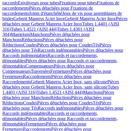
raccords
Enjoliveurs pour tubes
Fixations pour tubes
Fixations de
raccordements
Pièces détachées pour Fixations de
raccordements
Joints d'étanchéité
Jeux de vis pour assemblages de
brides
Geberit Mapress Acier Inox
Geberit Mapress Acier Inox
Pièces
détachées pour Geberit Mapress Acier Inox
Tubes 1.4401 (AISI
316)
Tubes 1.4521 (AISI 444)
Tubes 1.4301 (AISI
304)
Mamelons
Manchons
Pièces détachées pour
Manchons
Réductions
Pièces détachées pour
Réductions
Coudes
Pièces détachées pour Coudes
Tés
Pièces
détachées pour Tés
Raccords indémontables
Pièces détachées pour
Raccords indémontables
Raccords et raccordements,
démontables
Pièces détachées pour Raccords et raccordements,
démontables
Compensateurs
Pièces détachées pour
Compensateurs
Traversées
Fermetures
Pièces détachées pour
Fermetures
Raccordements
Pièces détachées pour
Raccordements
Geberit Mapress Acier Inox, sans silicone
Pièces
détachées pour Geberit Mapress Acier Inox, sans silicone
Tubes
1.4401 (AISI 316)
Tubes 1.4521 (AISI 444)
Manchons
Pièces
détachées pour Manchons
Réductions
Pièces détachées pour
Réductions
Coudes
Pièces détachées pour Coudes
Tés
Pièces
détachées pour Tés
Raccords indémontables
Pièces détachées pour
Raccords indémontables
Raccords et raccordements,
démontables
Pièces détachées pour Raccords et raccordements,
démontables
Fermetures
Pièces détachées pour
Fermetures
Raccordements
Pièces détachées pour