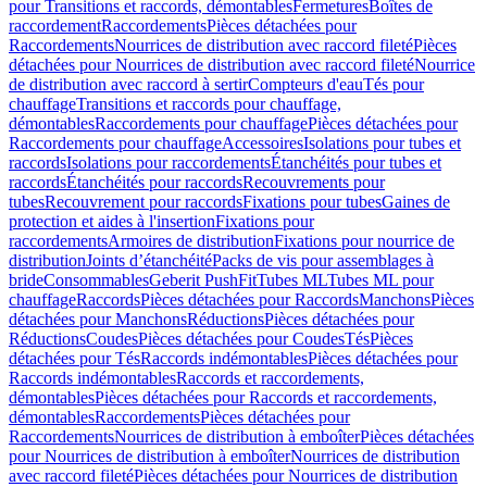
pour Transitions et raccords, démontables
Fermetures
Boîtes de
raccordement
Raccordements
Pièces détachées pour
Raccordements
Nourrices de distribution avec raccord fileté
Pièces
détachées pour Nourrices de distribution avec raccord fileté
Nourrice
de distribution avec raccord à sertir
Compteurs d'eau
Tés pour
chauffage
Transitions et raccords pour chauffage,
démontables
Raccordements pour chauffage
Pièces détachées pour
Raccordements pour chauffage
Accessoires
Isolations pour tubes et
raccords
Isolations pour raccordements
Étanchéités pour tubes et
raccords
Étanchéités pour raccords
Recouvrements pour
tubes
Recouvrement pour raccords
Fixations pour tubes
Gaines de
protection et aides à l'insertion
Fixations pour
raccordements
Armoires de distribution
Fixations pour nourrice de
distribution
Joints d’étanchéité
Packs de vis pour assemblages à
bride
Consommables
Geberit PushFit
Tubes ML
Tubes ML pour
chauffage
Raccords
Pièces détachées pour Raccords
Manchons
Pièces
détachées pour Manchons
Réductions
Pièces détachées pour
Réductions
Coudes
Pièces détachées pour Coudes
Tés
Pièces
détachées pour Tés
Raccords indémontables
Pièces détachées pour
Raccords indémontables
Raccords et raccordements,
démontables
Pièces détachées pour Raccords et raccordements,
démontables
Raccordements
Pièces détachées pour
Raccordements
Nourrices de distribution à emboîter
Pièces détachées
pour Nourrices de distribution à emboîter
Nourrices de distribution
avec raccord fileté
Pièces détachées pour Nourrices de distribution