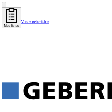
Vers « geberit.fr »
Mes listes