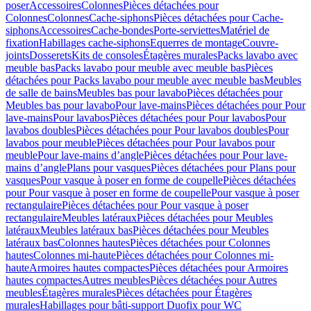
poser
Accessoires
Colonnes
Pièces détachées pour
Colonnes
Colonnes
Cache-siphons
Pièces détachées pour Cache-
siphons
Accessoires
Cache-bondes
Porte-serviettes
Matériel de
fixation
Habillages cache-siphons
Equerres de montage
Couvre-
joints
Dosserets
Kits de consoles
Étagères murales
Packs lavabo avec
meuble bas
Packs lavabo pour meuble avec meuble bas
Pièces
détachées pour Packs lavabo pour meuble avec meuble bas
Meubles
de salle de bains
Meubles bas pour lavabo
Pièces détachées pour
Meubles bas pour lavabo
Pour lave-mains
Pièces détachées pour Pour
lave-mains
Pour lavabos
Pièces détachées pour Pour lavabos
Pour
lavabos doubles
Pièces détachées pour Pour lavabos doubles
Pour
lavabos pour meuble
Pièces détachées pour Pour lavabos pour
meuble
Pour lave-mains d’angle
Pièces détachées pour Pour lave-
mains d’angle
Plans pour vasques
Pièces détachées pour Plans pour
vasques
Pour vasque à poser en forme de coupelle
Pièces détachées
pour Pour vasque à poser en forme de coupelle
Pour vasque à poser
rectangulaire
Pièces détachées pour Pour vasque à poser
rectangulaire
Meubles latéraux
Pièces détachées pour Meubles
latéraux
Meubles latéraux bas
Pièces détachées pour Meubles
latéraux bas
Colonnes hautes
Pièces détachées pour Colonnes
hautes
Colonnes mi-haute
Pièces détachées pour Colonnes mi-
haute
Armoires hautes compactes
Pièces détachées pour Armoires
hautes compactes
Autres meubles
Pièces détachées pour Autres
meubles
Étagères murales
Pièces détachées pour Étagères
murales
Habillages pour bâti-support Duofix pour WC