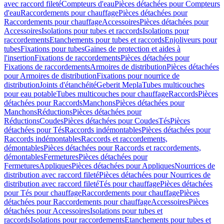
avec raccord fileté
Compteurs d'eau
Pièces détachées pour Compteurs
d'eau
Raccordements pour chauffage
Pièces détachées pour
Raccordements pour chauffage
Accessoires
Pièces détachées pour
Accessoires
Isolations pour tubes et raccords
Isolations pour
raccordements
Etanchements pour tubes et raccords
Enjoliveurs pour
tubes
Fixations pour tubes
Gaines de protection et aides à
l'insertion
Fixations de raccordements
Pièces détachées pour
Fixations de raccordements
Armoires de distribution
Pièces détachées
pour Armoires de distribution
Fixations pour nourrice de
distribution
Joints d'étanchéité
Geberit Mepla
Tubes multicouches
pour eau potable
Tubes multicouches pour chauffage
Raccords
Pièces
détachées pour Raccords
Manchons
Pièces détachées pour
Manchons
Réductions
Pièces détachées pour
Réductions
Coudes
Pièces détachées pour Coudes
Tés
Pièces
détachées pour Tés
Raccords indémontables
Pièces détachées pour
Raccords indémontables
Raccords et raccordements,
démontables
Pièces détachées pour Raccords et raccordements,
démontables
Fermetures
Pièces détachées pour
Fermetures
Appliques
Pièces détachées pour Appliques
Nourrices de
distribution avec raccord fileté
Pièces détachées pour Nourrices de
distribution avec raccord fileté
Tés pour chauffage
Pièces détachées
pour Tés pour chauffage
Raccordements pour chauffage
Pièces
détachées pour Raccordements pour chauffage
Accessoires
Pièces
détachées pour Accessoires
Isolations pour tubes et
raccords
Isolations pour raccordements
Etanchements pour tubes et