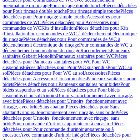
pneumatique du rinçage
Pour rinçage double touche
Pièces détachées
pour Pour rinçage double touche
Pour rinçage simple touche
Pièces
détachées pour Pour rinçage simple touche
Accessoires pour
commandes de WC
Pièces détachées pour Accessoires pour
commandes de WC
Kits d’installation
Pièces détachées pour Kits
d’installation
Pour commandes de WC à déclenchement électronique
du rinçage
Pièces détachées pour Pour commandes de WC à
déclenchement électronique du rinçage
Pour commandes de WC à
déclenchement pneumatique du rinçage
Raccordements
Panneaux
sanitaires Geberit Monolith
Panneaux sanitaires pour WC
Pièces
détachées pour Panneaux sanitaires pour WC
Pour WC
suspendus
Pièces détachées pour Pour WC suspendus
Pour WC au
sol
Pièces détachées pour Pour WC au sol
Accessoires
Pièces
détachées pour Accessoires
Consommables
Panneaux sanitaires pour
bidets
Pièces détachées pour Panneaux sanitaires pour bidets
Pour
bidets suspendus et au sol
Pièces détachées pour Pour bidets
suspendus et au sol
Urinoirs
Urinoirs, fonctionnement avec rinçage,
avec bride
Pièces détachées pour Urinoirs, fonctionnement avec
rinçage, avec bride
Sans abattant
Pièces détachées pour Sans
abattant
Urinoirs, fonctionnement avec rinçage, sans bride
Pièces
détachées pour Urinoirs, fonctionnement avec rinçage, sans
bride
Pour commande d’urinoir apparente ou à encastrer
Pièces
détachées pour Pour commande d’urinoir apparente ou à
encastrer
Avec commande d'urinoir intégrée
Pièces détachées pour