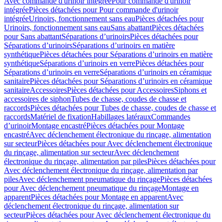
Avec commande d'urinoir intégrée
Pour commande d'urinoir
intégrée
Pièces détachées pour Pour commande d'urinoir
intégrée
Urinoirs, fonctionnement sans eau
Pièces détachées pour
Urinoirs, fonctionnement sans eau
Sans abattant
Pièces détachées
pour Sans abattant
Séparations d’urinoirs
Pièces détachées pour
Séparations d’urinoirs
Séparations d’urinoirs en matière
synthétique
Pièces détachées pour Séparations d’urinoirs en matière
synthétique
Séparations d’urinoirs en verre
Pièces détachées pour
Séparations d’urinoirs en verre
Séparations d’urinoirs en céramique
sanitaire
Pièces détachées pour Séparations d’urinoirs en céramique
sanitaire
Accessoires
Pièces détachées pour Accessoires
Siphons et
accessoires de siphon
Tubes de chasse, coudes de chasse et
raccords
Pièces détachées pour Tubes de chasse, coudes de chasse et
raccords
Matériel de fixation
Habillages latéraux
Commandes
dʼurinoir
Montage encastré
Pièces détachées pour Montage
encastré
Avec déclenchement électronique du rinçage, alimentation
sur secteur
Pièces détachées pour Avec déclenchement électronique
du rinçage, alimentation sur secteur
Avec déclenchement
électronique du rinçage, alimentation par piles
Pièces détachées pour
Avec déclenchement électronique du rinçage, alimentation par
piles
Avec déclenchement pneumatique du rinçage
Pièces détachées
pour Avec déclenchement pneumatique du rinçage
Montage en
apparent
Pièces détachées pour Montage en apparent
Avec
déclenchement électronique du rinçage, alimentation sur
secteur
Pièces détachées pour Avec déclenchement électronique du