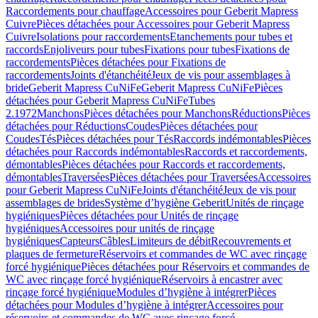
Raccordements pour chauffage
Accessoires pour Geberit Mapress
Cuivre
Pièces détachées pour Accessoires pour Geberit Mapress
Cuivre
Isolations pour raccordements
Etanchements pour tubes et
raccords
Enjoliveurs pour tubes
Fixations pour tubes
Fixations de
raccordements
Pièces détachées pour Fixations de
raccordements
Joints d'étanchéité
Jeux de vis pour assemblages à
bride
Geberit Mapress CuNiFe
Geberit Mapress CuNiFe
Pièces
détachées pour Geberit Mapress CuNiFe
Tubes
2.1972
Manchons
Pièces détachées pour Manchons
Réductions
Pièces
détachées pour Réductions
Coudes
Pièces détachées pour
Coudes
Tés
Pièces détachées pour Tés
Raccords indémontables
Pièces
détachées pour Raccords indémontables
Raccords et raccordements,
démontables
Pièces détachées pour Raccords et raccordements,
démontables
Traversées
Pièces détachées pour Traversées
Accessoires
pour Geberit Mapress CuNiFe
Joints d'étanchéité
Jeux de vis pour
assemblages de brides
Système d’hygiène Geberit
Unités de rinçage
hygiéniques
Pièces détachées pour Unités de rinçage
hygiéniques
Accessoires pour unités de rinçage
hygiéniques
Capteurs
Câbles
Limiteurs de débit
Recouvrements et
plaques de fermeture
Réservoirs et commandes de WC avec rinçage
forcé hygiénique
Pièces détachées pour Réservoirs et commandes de
WC avec rinçage forcé hygiénique
Réservoirs à encastrer avec
rinçage forcé hygiénique
Modules d’hygiène à intégrer
Pièces
détachées pour Modules d’hygiène à intégrer
Accessoires pour
réservoirs et commandes de WC avec rinçage forcé