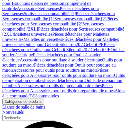
pour Bouchons d'essai de pression
Equipement de
contrôle
Accessoires
Sertisseuses
Pièces détachées pour
Sertisseuses
Sertisseuses compatibilité [1]
Pièces détachées pour
Sertisseuses compatibilité [1]
Sertisseuses compatibilité [2]
Pièces
détachées pour Sertisseuses compatibilité [2]
Sertisseuses
compatibilité [2XL]
Pièces détachées pour Sertisseuses compatibilité
[2XL]
Mallettes universelles
Pièces détachées pour Mallettes
universelles
Mallettes universelles
Pièces détachées pour Mallettes
universelles
Outils pour Geberit Silent-db20 / Geberit PE
Pièces
détachées pour Outils pour Geberit Silent-db20 / Geberit PE
Outils à
souder électrique
Pièces détachées pour Outils à souder
électrique
Accessoires pour outillage à souder électrique
Outils pour
soudure au miroir
Pièces détachées pour Outils pour soudure au
miroir
Accessoires pour outils pour soudure au miroir
Pièces
détachées pour Accessoires pour outils pour soudure au miroir
Outils
de préparation de tubes
Pièces détachées pour Outils de préparation
de tubes
Accessoires pour outils de préparation de tubes
Pièces
détachées pour Accessoires pour outils de préparation de tubes
Aides
à la commande
Télécommandes
Catégories de produits
Lignes de salle de bains
Nouveautés