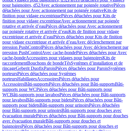
pour baignoires, d52
Avec actionnement par poignée rotative
Pièces
détachées pour Avec actionnement par poignée rotative
Kits de
finition pour vidage excentrique
Pièces détachées pour Kits de
finition pour vidage excentrique
Avec actionnement par poignée
rotative et arrivée d’eau
Pièces détachées pour Avec actionnement
par poignée rotative et arrivée d’eau
Kits de finition pour vidage
excentrique et arrivée d’eau
Pièces détachées pour Kits de finition
pour vidage excentrique et arrivée d’eau
Avec déclenchement par
pression PushControl
Pièces détachées pour Avec déclenchement par
pression PushControl
Avec cache-bonde
Pièces détachées pour Avec
cache-bonde
Accessoires pour vidages pour baignoires
Kits de
raccordement
Bouchons de bonde
Tés
Systèmes d’installation et de
rinçage
Geberit Duofix
Parois
Pièces détachées pour Parois
Systèmes
porteurs
Pièces détachées pour Systèmes
porteurs
Habillages
Accessoires
Pièces détachées pour
Accessoires
Bâti-supports
Pièces détachées pour Bâti-supports
Bâti-
supports pour WC
Pièces détachées pour Bâti-supports pour
WC
Bâti-supports pour lavabos
Pièces détachées pour Bâti-supports
pour lavabos
Bâti-supports pour bidets
Pièces détachées pour Bâti-
supports pour bidets
Bâti-supports pour urinoirs
Pièces détachées
pour Bâti-supports pour urinoirs
Bâti-supports pour douches avec
évacuation murale
Pièces détachées pour Bâti-supports pour douches
avec évacuation murale
Bâti-supports pour douches et
baignoires
Pièces détachées pour Bâti-supports pour douches et