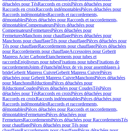
détachées pour Tés
Raccords en croix
Pièces détachées pour
Raccords en croix
Raccords indémontables
Pièces détachées pour
Raccords indémontables
Raccords et raccordements,
démontables
Pièces détachées pour Raccords et raccordements,
démontables
Compensateurs
Pièces détachées pour
Compensateurs
Fermetures
Pièces détachées pour
Fermetures
Manchons pour chauffage
Pièces détachées pour
Manchons pour chauffage
Tés pour chauffage
Pièces détachées pour
Tés pour chauffage
Raccordements pour chauffage
Pièces détachées
pour Raccordements pour chauffage
Accessoires pour Geberit
Mapress Acier Carbone
Etanchements pour tubes et
raccords
Enjoliveurs pour tubes
Fixations pour tubes
Fixations de
raccordements
Joints d'étanchéité
Jeux de vis pour assemblages à
bride
Geberit Mapress Cuivre
Geberit Mapress Cuivre
Pièces
détachées pour Geberit Mapress Cuivre
Manchons
Pièces détachées
pour Manchons
Réductions
Pièces détachées pour
Réductions
Coudes
Pièces détachées pour Coudes
Tés
Pièces
détachées pour Tés
Raccords en croix
Pièces détachées pour
Raccords en croix
Raccords indémontables
Pièces détachées pour
Raccords indémontables
Raccords et raccordements,
démontables
Pièces détachées pour Raccords et raccordements,
démontables
Fermetures
Pièces détachées pour
Fermetures
Raccordements
Pièces détachées pour Raccordements
Tés
pour chauffage
Pièces détachées pour Tés pour
chauffage
Raccordements pour chauffage
Pièces détachées pour