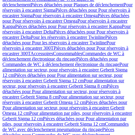
déclenchement
Pièces détachées pour Plaques de déclenchement
Pour
réservoirs à encastrer Sigma
Pièces détachées pour Pour réservoirs à
encastrer Sigma
Pour réservoirs à encastrer Omega
Pièces détachées
pour Pour réservoirs à encastrer Omega
Pour réservoirs à encastrer
Kappa
Pièces détachées pour Pour réservoirs à encastrer Kappa
Pour
réservoirs à encastrer Delta
Pièces détachées pour Pour réservoirs à
encastrer Delta
Pour les réservoirs à encastrer Twinline
Pièces
détachées pour Pour les réservoirs à encastrer Twinline
Pour
réservoirs à encastrer 300T
Pièces détachées pour Pour réservoirs à
encastrer 300T
Accessoires
Consommables
Commandes de WC à
déclenchement électronique du rinçage
Pièces détachées pour
Commandes de WC à déclenchement électronique du rinçage
Pour
alimentation sur secteur, pour réservoirs à encastrer Geberit Sigma
12 cm
Pièces détachées pour Pour alimentation sur secteur, pour
réservoirs à encastrer Geberit Sigma 12 cm
Pour alimentation sur
secteur, pour réservoirs à encastrer Geberit Sigma 8 cm
Pièces
détachées pour Pour alimentation sur secteur, pour réservoirs à
encastrer Geberit Sigma 8 cm
Pour alimentation sur secteur, pour
réservoirs à encastrer Geberit Omega 12 cm
Pièces détachées pour
Pour alimentation sur secteur, pour réservoirs à encastrer Geberit
Omega 12 cm
Pour alimentation par piles, pour réservoirs à encastrer
Geberit Sigma 12 cm
Pièces détachées pour Pour alimentation par
piles, pour réservoirs à encastrer Geberit Sigma 12 cm
Commandes
de WC avec déclenchement pneumatique du rinçage
Pièces
détachées pour Commandes de WC avec déclenchement