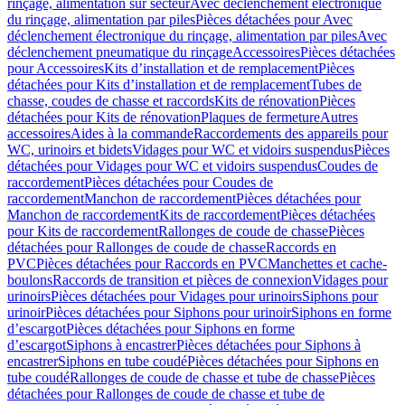
rinçage, alimentation sur secteur
Avec déclenchement électronique
du rinçage, alimentation par piles
Pièces détachées pour Avec
déclenchement électronique du rinçage, alimentation par piles
Avec
déclenchement pneumatique du rinçage
Accessoires
Pièces détachées
pour Accessoires
Kits d’installation et de remplacement
Pièces
détachées pour Kits d’installation et de remplacement
Tubes de
chasse, coudes de chasse et raccords
Kits de rénovation
Pièces
détachées pour Kits de rénovation
Plaques de fermeture
Autres
accessoires
Aides à la commande
Raccordements des appareils pour
WC, urinoirs et bidets
Vidages pour WC et vidoirs suspendus
Pièces
détachées pour Vidages pour WC et vidoirs suspendus
Coudes de
raccordement
Pièces détachées pour Coudes de
raccordement
Manchon de raccordement
Pièces détachées pour
Manchon de raccordement
Kits de raccordement
Pièces détachées
pour Kits de raccordement
Rallonges de coude de chasse
Pièces
détachées pour Rallonges de coude de chasse
Raccords en
PVC
Pièces détachées pour Raccords en PVC
Manchettes et cache-
boulons
Raccords de transition et pièces de connexion
Vidages pour
urinoirs
Pièces détachées pour Vidages pour urinoirs
Siphons pour
urinoir
Pièces détachées pour Siphons pour urinoir
Siphons en forme
d’escargot
Pièces détachées pour Siphons en forme
d’escargot
Siphons à encastrer
Pièces détachées pour Siphons à
encastrer
Siphons en tube coudé
Pièces détachées pour Siphons en
tube coudé
Rallonges de coude de chasse et tube de chasse
Pièces
détachées pour Rallonges de coude de chasse et tube de