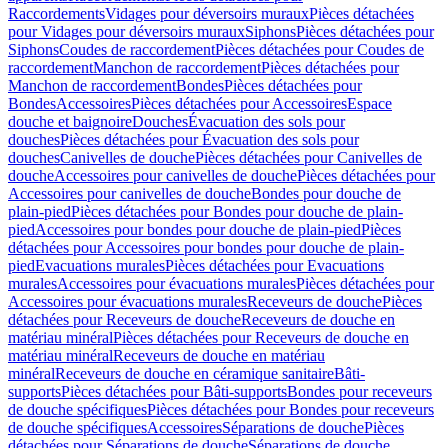
Raccordements
Vidages pour déversoirs muraux
Pièces détachées
pour Vidages pour déversoirs muraux
Siphons
Pièces détachées pour
Siphons
Coudes de raccordement
Pièces détachées pour Coudes de
raccordement
Manchon de raccordement
Pièces détachées pour
Manchon de raccordement
Bondes
Pièces détachées pour
Bondes
Accessoires
Pièces détachées pour Accessoires
Espace
douche et baignoire
Douches
Évacuation des sols pour
douches
Pièces détachées pour Évacuation des sols pour
douches
Canivelles de douche
Pièces détachées pour Canivelles de
douche
Accessoires pour canivelles de douche
Pièces détachées pour
Accessoires pour canivelles de douche
Bondes pour douche de
plain-pied
Pièces détachées pour Bondes pour douche de plain-
pied
Accessoires pour bondes pour douche de plain-pied
Pièces
détachées pour Accessoires pour bondes pour douche de plain-
pied
Evacuations murales
Pièces détachées pour Evacuations
murales
Accessoires pour évacuations murales
Pièces détachées pour
Accessoires pour évacuations murales
Receveurs de douche
Pièces
détachées pour Receveurs de douche
Receveurs de douche en
matériau minéral
Pièces détachées pour Receveurs de douche en
matériau minéral
Receveurs de douche en matériau
minéral
Receveurs de douche en céramique sanitaire
Bâti-
supports
Pièces détachées pour Bâti-supports
Bondes pour receveurs
de douche spécifiques
Pièces détachées pour Bondes pour receveurs
de douche spécifiques
Accessoires
Séparations de douche
Pièces
détachées pour Séparations de douche
Séparations de douche