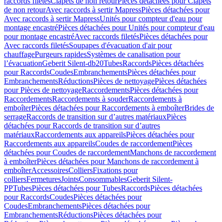
raccords filetés
Clapets de non retour
Pièces détachées pour Clapets
de non retour
Avec raccords à sertir Mapress
Pièces détachées pour
Avec raccords à sertir Mapress
Unités pour compteur d'eau pour
montage encastré
Pièces détachées pour Unités pour compteur d'eau
pour montage encastré
Avec raccords filetés
Pièces détachées pour
Avec raccords filetés
Soupapes d'évacuation d'air pour
chauffage
Purgeurs rapides
Systèmes de canalisation pour
l’évacuation
Geberit Silent-db20
Tubes
Raccords
Pièces détachées
pour Raccords
Coudes
Embranchements
Pièces détachées pour
Embranchements
Réductions
Pièces de nettoyage
Pièces détachées
pour Pièces de nettoyage
Raccordements
Pièces détachées pour
Raccordements
Raccordements à souder
Raccordements à
emboîter
Pièces détachées pour Raccordements à emboîter
Brides de
serrage
Raccords de transition sur d’autres matériaux
Pièces
détachées pour Raccords de transition sur d’autres
matériaux
Raccordements aux appareils
Pièces détachées pour
Raccordements aux appareils
Coudes de raccordement
Pièces
détachées pour Coudes de raccordement
Manchons de raccordement
à emboîter
Pièces détachées pour Manchons de raccordement à
emboîter
Accessoires
Colliers
Fixations pour
colliers
Fermetures
Joints
Consommables
Geberit Silent-
PP
Tubes
Pièces détachées pour Tubes
Raccords
Pièces détachées
pour Raccords
Coudes
Pièces détachées pour
Coudes
Embranchements
Pièces détachées pour
Embranchements
Réductions
Pièces détachées pour