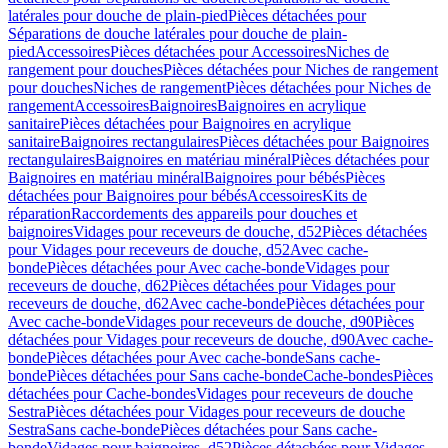
latérales pour douche de plain-pied
Pièces détachées pour
Séparations de douche latérales pour douche de plain-
pied
Accessoires
Pièces détachées pour Accessoires
Niches de
rangement pour douches
Pièces détachées pour Niches de rangement
pour douches
Niches de rangement
Pièces détachées pour Niches de
rangement
Accessoires
Baignoires
Baignoires en acrylique
sanitaire
Pièces détachées pour Baignoires en acrylique
sanitaire
Baignoires rectangulaires
Pièces détachées pour Baignoires
rectangulaires
Baignoires en matériau minéral
Pièces détachées pour
Baignoires en matériau minéral
Baignoires pour bébés
Pièces
détachées pour Baignoires pour bébés
Accessoires
Kits de
réparation
Raccordements des appareils pour douches et
baignoires
Vidages pour receveurs de douche, d52
Pièces détachées
pour Vidages pour receveurs de douche, d52
Avec cache-
bonde
Pièces détachées pour Avec cache-bonde
Vidages pour
receveurs de douche, d62
Pièces détachées pour Vidages pour
receveurs de douche, d62
Avec cache-bonde
Pièces détachées pour
Avec cache-bonde
Vidages pour receveurs de douche, d90
Pièces
détachées pour Vidages pour receveurs de douche, d90
Avec cache-
bonde
Pièces détachées pour Avec cache-bonde
Sans cache-
bonde
Pièces détachées pour Sans cache-bonde
Cache-bondes
Pièces
détachées pour Cache-bondes
Vidages pour receveurs de douche
Sestra
Pièces détachées pour Vidages pour receveurs de douche
Sestra
Sans cache-bonde
Pièces détachées pour Sans cache-
bonde
Vidages pour baignoires, d52
Pièces détachées pour Vidages