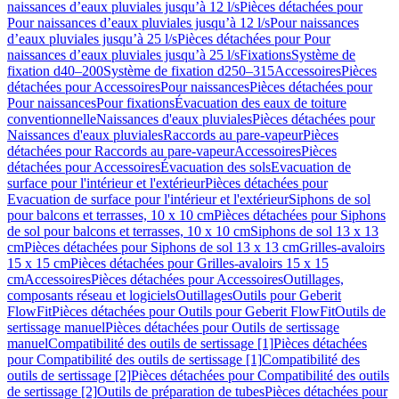
naissances d’eaux pluviales jusqu’à 12 l/s
Pièces détachées pour
Pour naissances d’eaux pluviales jusqu’à 12 l/s
Pour naissances
d’eaux pluviales jusqu’à 25 l/s
Pièces détachées pour Pour
naissances d’eaux pluviales jusqu’à 25 l/s
Fixations
Système de
fixation d40–200
Système de fixation d250–315
Accessoires
Pièces
détachées pour Accessoires
Pour naissances
Pièces détachées pour
Pour naissances
Pour fixations
Évacuation des eaux de toiture
conventionnelle
Naissances d'eaux pluviales
Pièces détachées pour
Naissances d'eaux pluviales
Raccords au pare-vapeur
Pièces
détachées pour Raccords au pare-vapeur
Accessoires
Pièces
détachées pour Accessoires
Évacuation des sols
Evacuation de
surface pour l'intérieur et l'extérieur
Pièces détachées pour
Evacuation de surface pour l'intérieur et l'extérieur
Siphons de sol
pour balcons et terrasses, 10 x 10 cm
Pièces détachées pour Siphons
de sol pour balcons et terrasses, 10 x 10 cm
Siphons de sol 13 x 13
cm
Pièces détachées pour Siphons de sol 13 x 13 cm
Grilles-avaloirs
15 x 15 cm
Pièces détachées pour Grilles-avaloirs 15 x 15
cm
Accessoires
Pièces détachées pour Accessoires
Outillages,
composants réseau et logiciels
Outillages
Outils pour Geberit
FlowFit
Pièces détachées pour Outils pour Geberit FlowFit
Outils de
sertissage manuel
Pièces détachées pour Outils de sertissage
manuel
Compatibilité des outils de sertissage [1]
Pièces détachées
pour Compatibilité des outils de sertissage [1]
Compatibilité des
outils de sertissage [2]
Pièces détachées pour Compatibilité des outils
de sertissage [2]
Outils de préparation de tubes
Pièces détachées pour