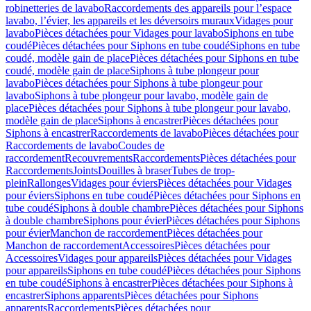
robinetteries de lavabo
Raccordements des appareils pour l’espace
lavabo, l’évier, les appareils et les déversoirs muraux
Vidages pour
lavabo
Pièces détachées pour Vidages pour lavabo
Siphons en tube
coudé
Pièces détachées pour Siphons en tube coudé
Siphons en tube
coudé, modèle gain de place
Pièces détachées pour Siphons en tube
coudé, modèle gain de place
Siphons à tube plongeur pour
lavabo
Pièces détachées pour Siphons à tube plongeur pour
lavabo
Siphons à tube plongeur pour lavabo, modèle gain de
place
Pièces détachées pour Siphons à tube plongeur pour lavabo,
modèle gain de place
Siphons à encastrer
Pièces détachées pour
Siphons à encastrer
Raccordements de lavabo
Pièces détachées pour
Raccordements de lavabo
Coudes de
raccordement
Recouvrements
Raccordements
Pièces détachées pour
Raccordements
Joints
Douilles à braser
Tubes de trop-
plein
Rallonges
Vidages pour éviers
Pièces détachées pour Vidages
pour éviers
Siphons en tube coudé
Pièces détachées pour Siphons en
tube coudé
Siphons à double chambre
Pièces détachées pour Siphons
à double chambre
Siphons pour évier
Pièces détachées pour Siphons
pour évier
Manchon de raccordement
Pièces détachées pour
Manchon de raccordement
Accessoires
Pièces détachées pour
Accessoires
Vidages pour appareils
Pièces détachées pour Vidages
pour appareils
Siphons en tube coudé
Pièces détachées pour Siphons
en tube coudé
Siphons à encastrer
Pièces détachées pour Siphons à
encastrer
Siphons apparents
Pièces détachées pour Siphons
apparents
Raccordements
Pièces détachées pour