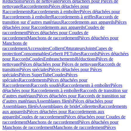
Réductions
Pièces de nettoyage
Pièces détachées pour Pièces de
nettoyage
Raccordements
Pièces détachées pour
Raccordements
Raccordements à emboîter
Pièces détachées pour
Raccordements à emboîter
Raccordements à griffes
Raccords de
transition sur d’autres matériaux
Raccordements aux appareils
Pièces
détachées pour Raccordements aux appareils
Coudes de
raccordement
Pièces détachées pour Coudes de
raccordement
Manchons de raccordement
Pièces détachées pour
Manchons de
raccordement
Accessoires
Colliers
Obturateurs
Joints
Capes de
protection
Consommables
Geberit PE
Tubes
Raccords
Pièces détachées
pour Raccords
Coudes
Embranchements
Réductions
Pièces de
nettoyage
Pièces détachées pour Pièces de nettoyage
Raccords de
transition
Pièces spéciales
Pièces détachées pour Pièces
spéciales
Pièces SuperTube
Coudes
Pièces
spéciales
Raccordements
Pièces détachées pour
Raccordements
Raccords soudés
Raccordements à emboîter
Pièces
détachées pour Raccordements à emboîter
Raccords de transition sur
d’autres matériaux
Pièces détachées pour Raccords de transition sur
d’autres matériaux
Assemblages filetés
Pièces détachées pour
Assemblages filetés
Assemblages de bride
Collerettes
Raccordements
aux appareils
Pièces détachées pour Raccordements aux
appareils
Coudes de raccordement
Pièces détachées pour Coudes de
raccordement
Manchons de raccordement
Pièces détachées pour
Manchons de raccordement
Manchons de raccordement
Pièces