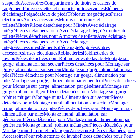
suspendu
Accessoires
Compartiments de tiroirs et casiers de
rangement
Porte-serviettes et crochets porte-serviettes
Éléments
d’éclairage
Poignées
Jeux de pieds
Tableaux magnétiques
Prises
électriques
Autres accessoires
Miroirs et armoires et
toilette
Miroirs
Pièces détachées pour Miroirs
Avec éclairage
intégré
Pièces détachées pour Avec éclairage intégré
Armoires de
toilette
Pièces détachées pour Armoires de toilette
Avec éclairage
intégré
Pièces détachées pour Avec éclairage
intégré
Accessoires
Éléments d’éclairage
Poignées
Autres
accessoires
Prises électriques
Robinetteries
Robinetteries de
lavabo
Pièces détachées pour Robinetteries de lavabo
Montage sur
gorge, alimentation sur secteur
Pièces détachées pour Montage sur
gorge, alimentation sur secteur
Montage sur gorge, alimentation par
piles
Pièces détachées pour Montage sur gorge, alimentation par
piles
Montage sur gorge, alimentation par générateur
Pièces détachées
pour Montage sur gorge, alimentation par générateur
Montage sur
gorge, robinet mitigeur
Pièces détachées pour Montage sur gorge,
robinet mitigeur
Montage mural, alimentation sur secteur
Pièces
détachées pour Montage mural, alimentation sur secteur
Montage
mural, alimentation par piles
Pièces détachées pour Montage mural,
alimentation par piles
Montage mural, alimentation par
générateur
Pièces détachées pour Montage mural, alimentation par
générateur
Montage mural, robinet mélangeur
Pièces détachées pour
Montage mural, robinet mélangeur
Accessoires
Pièces détachées pour
Accessoires
Pour robinetteries de lavabo
Pièces détachées pour Pour