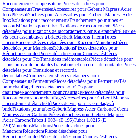
Raccordements
Compensateurs
Pièces détachées pour
Compensateurs
Traversées
Accessoires pour Geberit Mapress Acier
Inox
Pièces détachées pour Accessoires pour Geberit Mapress Acier
Inox
Isolations pour raccordements
Etanchements pour tubes et
raccords
Fixations pour tubes
Fixations de raccordements
Pièces
détachées pour Fixations de raccordements
Joints d'étanchéité
Jeux de
vis pour assemblages à bride
Geberit Mapress Therm
Tubes
Therm
Raccords
Pièces détachées pour Raccords
Manchons
Pièces
détachées pour Manchons
Réductions
Pièces détachées pour
Réductions
Coudes
Pièces détachées pour Coudes
Tés
Pièces
détachées pour Tés
Transitions indémontables
Pièces détachées pour
Transitions indémontables
Transitions et raccords, démontables
Pièces
détachées pour Transitions et raccords,
démontables
Compensateurs
Pièces détachées pour
Compensateurs
Fermetures
Pièces détachées pour Fermetures
Tés
pour chauffage
Pièces détachées pour Tés pour
chauffage
Raccordements pour chauffage
Pièces détachées pour
Raccordements pour chauffage
Accessoires pour Geberit Mapress
Therm
Joints d’étanchéité
Packs de vis pour assemblages à
bride
Fixations pour tubes
Geberit Mapress Acier Carbone
Geberit
Mapress Acier Carbone
Pièces détachées pour Geberit Mapress
Acier Carbone
Tubes 1.0034 (E 195)
Tubes 1.0215 (E
220)
Mamelons
Manchons
Pièces détachées pour
Manchons
Réductions
Pièces détachées pour
Réductions
Coudes
Pièces détachées pour Coudes
Tés
Pièces