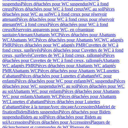
suspendus
Pièces détachées pour WC suspendus
WC à fond
creux
Pièces détachées pour WC à fond creux
WC au sol
Pièces
détachées pour WC au sol
WC à fond creux pour réservoir
attenant
Pièces détachées pour WC à fond creux pour réservoir
attenant
WC à fond creux
Pièces détachées pour WC à fond
creux
Réservoirs apparents pour WC, en céramique
sanitaire
Attenant
Abattants WC
Pièces détachées pour Abattants
WC
Abattants WC
Pièces détachées pour Abattants WC
WC adaptés
PMR
Pièces détachées pour WC adaptés PMR
Cuvettes de WC à
fond creux, surélevés
Pièces détachées pour Cuvettes de WC à fond
creux, surélevés
Cuvettes de WC à fond creux, rallongés
Pièces
détachées pour Cuvettes de WC à fond creux, rallongés
Abattants
WC adaptés PMR
Pièces détachées pour Abattants WC adaptés
PMR
Abattants WC
Pièces détachées pour Abattants WC
Lunettes
d’abattant
Pièces détachées pour Lunettes d’abattant
WC pour
enfants
Pièces détachées pour WC pour enfants
WC suspendus
Pièces
détachées pour WC suspendus
WC au sol
Pièces détachées pour WC
au sol
Abattants WC pour enfants
Pièces détachées pour Abattants
WC pour enfants
Abattants WC
Pièces détachées pour Abattants
WC
Lunettes d’abattant
Pièces détachées pour Lunettes
d’abattant
Siège à la turque
Avec rinçage
Accessoires
Matériel de
fixation
Bidets
Bidets suspendus
Pièces détachées pour Bidets
suspendus
Bidets au sol
Pièces détachées pour Bidets au
sol
Accessoires
Pièces détachées pour Accessoires
Plaques de
déclenchement et commandes de WC
Plaques de