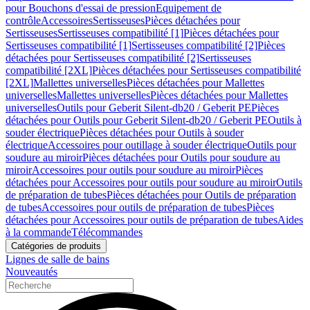
pour Bouchons d'essai de pression
Equipement de
contrôle
Accessoires
Sertisseuses
Pièces détachées pour
Sertisseuses
Sertisseuses compatibilité [1]
Pièces détachées pour
Sertisseuses compatibilité [1]
Sertisseuses compatibilité [2]
Pièces
détachées pour Sertisseuses compatibilité [2]
Sertisseuses
compatibilité [2XL]
Pièces détachées pour Sertisseuses compatibilité
[2XL]
Mallettes universelles
Pièces détachées pour Mallettes
universelles
Mallettes universelles
Pièces détachées pour Mallettes
universelles
Outils pour Geberit Silent-db20 / Geberit PE
Pièces
détachées pour Outils pour Geberit Silent-db20 / Geberit PE
Outils à
souder électrique
Pièces détachées pour Outils à souder
électrique
Accessoires pour outillage à souder électrique
Outils pour
soudure au miroir
Pièces détachées pour Outils pour soudure au
miroir
Accessoires pour outils pour soudure au miroir
Pièces
détachées pour Accessoires pour outils pour soudure au miroir
Outils
de préparation de tubes
Pièces détachées pour Outils de préparation
de tubes
Accessoires pour outils de préparation de tubes
Pièces
détachées pour Accessoires pour outils de préparation de tubes
Aides
à la commande
Télécommandes
Catégories de produits
Lignes de salle de bains
Nouveautés