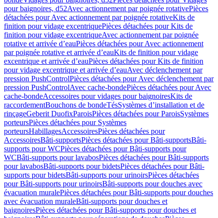
pour baignoires, d52
Avec actionnement par poignée rotative
Pièces
détachées pour Avec actionnement par poignée rotative
Kits de
finition pour vidage excentrique
Pièces détachées pour Kits de
finition pour vidage excentrique
Avec actionnement par poignée
rotative et arrivée d’eau
Pièces détachées pour Avec actionnement
par poignée rotative et arrivée d’eau
Kits de finition pour vidage
excentrique et arrivée d’eau
Pièces détachées pour Kits de finition
pour vidage excentrique et arrivée d’eau
Avec déclenchement par
pression PushControl
Pièces détachées pour Avec déclenchement par
pression PushControl
Avec cache-bonde
Pièces détachées pour Avec
cache-bonde
Accessoires pour vidages pour baignoires
Kits de
raccordement
Bouchons de bonde
Tés
Systèmes d’installation et de
rinçage
Geberit Duofix
Parois
Pièces détachées pour Parois
Systèmes
porteurs
Pièces détachées pour Systèmes
porteurs
Habillages
Accessoires
Pièces détachées pour
Accessoires
Bâti-supports
Pièces détachées pour Bâti-supports
Bâti-
supports pour WC
Pièces détachées pour Bâti-supports pour
WC
Bâti-supports pour lavabos
Pièces détachées pour Bâti-supports
pour lavabos
Bâti-supports pour bidets
Pièces détachées pour Bâti-
supports pour bidets
Bâti-supports pour urinoirs
Pièces détachées
pour Bâti-supports pour urinoirs
Bâti-supports pour douches avec
évacuation murale
Pièces détachées pour Bâti-supports pour douches
avec évacuation murale
Bâti-supports pour douches et
baignoires
Pièces détachées pour Bâti-supports pour douches et