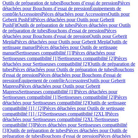
Outils de préparation de tubes
Bouchons d’essai de pression
Pièces
détachées pour Bouchons d’essai de pression
Équipements de
contrôle
Accessoires
Pièces détachées pour Accessoires
Outils pour
Geberit PushFit
Pièces détachées pour Outils pour Geberit
PushFit
Outils de préparation de tubes
Pièces détachées pour Outils
de préparation de tubes
Bouchons d'essai de pression
Pièces
détachées pour Bouchons d'essai de pression
Outils pour Geberit
Mepla
Pièces détachées pour Outils pour Geberit Mepla
Outils de
sertissage manuel
Pièces détachées pour Outils de sertissage
manuel
Sertisseuses compatibilité [1]
Pièces détachées pour
Sertisseuses compatibilité [1]
Sertisseuses compatibilité [2]
Pièces
détachées pour Sertisseuses compatibilité [2]
Outils de préparation de
tubes
Pièces détachées pour Outils de préparation de tubes
Bouchons
d'essai de pression
Pièces détachées pour Bouchons d'essai de
pression
Équipement de contrôle
Accessoires
Outils pour Geberit
Mapress
Pièces détachées pour Outils pour Geberit
Mapress
Sertisseuses compatibilité [1]
Pièces détachées pour
Sertisseuses compatibilité [1]
Sertisseuses compatibilité [2]
Pièces
détachées pour Sertisseuses compatibilité [2]
Outils de sertissage
compatibilité [1] / [2]
Pièces détachées pour Outils de sertissage
compatibilité [1] / [2]
Sertisseuses compatibilité [2XL]
Pièces
détachées pour Sertisseuses compatibilité [2XL]
Sertisseuses
compatibilité [3]
Pièces détachées pour Sertisseuses compatibilité
[3]
Outils de préparation de tubes
Pièces détachées pour Outils de
préparation de tubes
Bouchons d'essai de pression
Pièces détachées