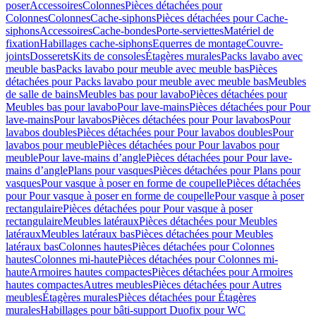
poser
Accessoires
Colonnes
Pièces détachées pour
Colonnes
Colonnes
Cache-siphons
Pièces détachées pour Cache-
siphons
Accessoires
Cache-bondes
Porte-serviettes
Matériel de
fixation
Habillages cache-siphons
Equerres de montage
Couvre-
joints
Dosserets
Kits de consoles
Étagères murales
Packs lavabo avec
meuble bas
Packs lavabo pour meuble avec meuble bas
Pièces
détachées pour Packs lavabo pour meuble avec meuble bas
Meubles
de salle de bains
Meubles bas pour lavabo
Pièces détachées pour
Meubles bas pour lavabo
Pour lave-mains
Pièces détachées pour Pour
lave-mains
Pour lavabos
Pièces détachées pour Pour lavabos
Pour
lavabos doubles
Pièces détachées pour Pour lavabos doubles
Pour
lavabos pour meuble
Pièces détachées pour Pour lavabos pour
meuble
Pour lave-mains d’angle
Pièces détachées pour Pour lave-
mains d’angle
Plans pour vasques
Pièces détachées pour Plans pour
vasques
Pour vasque à poser en forme de coupelle
Pièces détachées
pour Pour vasque à poser en forme de coupelle
Pour vasque à poser
rectangulaire
Pièces détachées pour Pour vasque à poser
rectangulaire
Meubles latéraux
Pièces détachées pour Meubles
latéraux
Meubles latéraux bas
Pièces détachées pour Meubles
latéraux bas
Colonnes hautes
Pièces détachées pour Colonnes
hautes
Colonnes mi-haute
Pièces détachées pour Colonnes mi-
haute
Armoires hautes compactes
Pièces détachées pour Armoires
hautes compactes
Autres meubles
Pièces détachées pour Autres
meubles
Étagères murales
Pièces détachées pour Étagères
murales
Habillages pour bâti-support Duofix pour WC