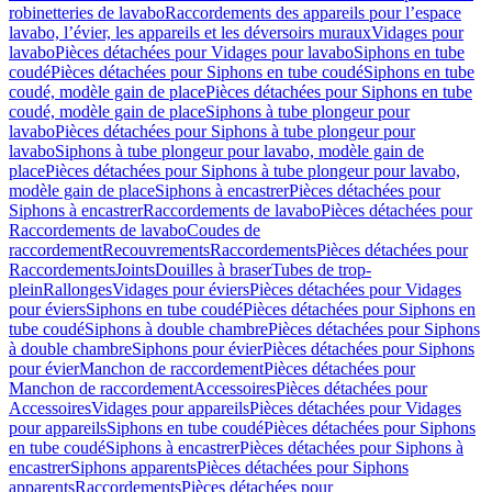
robinetteries de lavabo
Raccordements des appareils pour l’espace
lavabo, l’évier, les appareils et les déversoirs muraux
Vidages pour
lavabo
Pièces détachées pour Vidages pour lavabo
Siphons en tube
coudé
Pièces détachées pour Siphons en tube coudé
Siphons en tube
coudé, modèle gain de place
Pièces détachées pour Siphons en tube
coudé, modèle gain de place
Siphons à tube plongeur pour
lavabo
Pièces détachées pour Siphons à tube plongeur pour
lavabo
Siphons à tube plongeur pour lavabo, modèle gain de
place
Pièces détachées pour Siphons à tube plongeur pour lavabo,
modèle gain de place
Siphons à encastrer
Pièces détachées pour
Siphons à encastrer
Raccordements de lavabo
Pièces détachées pour
Raccordements de lavabo
Coudes de
raccordement
Recouvrements
Raccordements
Pièces détachées pour
Raccordements
Joints
Douilles à braser
Tubes de trop-
plein
Rallonges
Vidages pour éviers
Pièces détachées pour Vidages
pour éviers
Siphons en tube coudé
Pièces détachées pour Siphons en
tube coudé
Siphons à double chambre
Pièces détachées pour Siphons
à double chambre
Siphons pour évier
Pièces détachées pour Siphons
pour évier
Manchon de raccordement
Pièces détachées pour
Manchon de raccordement
Accessoires
Pièces détachées pour
Accessoires
Vidages pour appareils
Pièces détachées pour Vidages
pour appareils
Siphons en tube coudé
Pièces détachées pour Siphons
en tube coudé
Siphons à encastrer
Pièces détachées pour Siphons à
encastrer
Siphons apparents
Pièces détachées pour Siphons
apparents
Raccordements
Pièces détachées pour