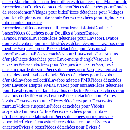
chasse
Manchon de raccordement
Pièces détachées pour Manchon de
raccordement
Coudes de raccordement
Pièces détachées pour Coudes
de raccordement
Vidages pour bidet
Pièces détachées pour Vidages
pour bidet
Siphons en tube coudé
Pièces détachées pour Siphons en
tube coudé
Coudes de
raccordement
Recouvrements
Raccordements
Joints
Douilles à
braser
Pièces détachées pour Douilles à braser
Espace
lavabo
Lavabos
Lavabos
Pièces détachées pour Lavabos
Lavabos
doubles
Lavabos pour meubles
Pièces détachées pour Lavabos pour
meubles
Vasques à poser
Pièces détachées pour Vasques à
poser
Lave-mains
Pièces détachées pour Lave-mains
Lave-mains
d’angle
Pièces détachées pour Lave-mains d’angle
Vasques à
encastrer
Pièces détachées pour Vasques à encastrer
Vasques à
encastrer par le dessous
Pièces détachées pour Vasques à encastrer
par le dessous
Lavabos d’angle
Pièces détachées pour Lavabos
d’angle
Lavabos collectifs
Lavabos adaptés PMR
Pièces détachées
pour Lavabos adaptés PMR
Lavabos pour enfants
Pièces détachées
pour Lavabos pour enfants
Lavabos collectifs
Pièces détachées pour
Lavabos collectifs
Autres lavabos
Pièces détachées pour Autres
lavabos
Déversoirs muraux
Pièces détachées pour Déversoirs
muraux
Vidoirs suspendus
Pièces détachées pour Vidoirs
suspendus
Timbres dʼoffice
Pièces détachées pour Timbres
dʼoffice
Cuves de laboratoire
Pièces détachées pour Cuves de
laboratoire
Éviers à encastrer
Pièces détachées pour Éviers à
encastrer
Éviers à poser
Pièces détachées pour Éviers à