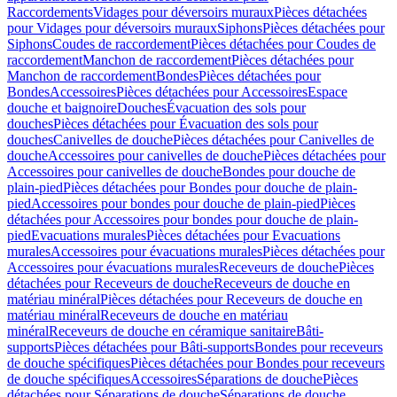
Raccordements
Vidages pour déversoirs muraux
Pièces détachées
pour Vidages pour déversoirs muraux
Siphons
Pièces détachées pour
Siphons
Coudes de raccordement
Pièces détachées pour Coudes de
raccordement
Manchon de raccordement
Pièces détachées pour
Manchon de raccordement
Bondes
Pièces détachées pour
Bondes
Accessoires
Pièces détachées pour Accessoires
Espace
douche et baignoire
Douches
Évacuation des sols pour
douches
Pièces détachées pour Évacuation des sols pour
douches
Canivelles de douche
Pièces détachées pour Canivelles de
douche
Accessoires pour canivelles de douche
Pièces détachées pour
Accessoires pour canivelles de douche
Bondes pour douche de
plain-pied
Pièces détachées pour Bondes pour douche de plain-
pied
Accessoires pour bondes pour douche de plain-pied
Pièces
détachées pour Accessoires pour bondes pour douche de plain-
pied
Evacuations murales
Pièces détachées pour Evacuations
murales
Accessoires pour évacuations murales
Pièces détachées pour
Accessoires pour évacuations murales
Receveurs de douche
Pièces
détachées pour Receveurs de douche
Receveurs de douche en
matériau minéral
Pièces détachées pour Receveurs de douche en
matériau minéral
Receveurs de douche en matériau
minéral
Receveurs de douche en céramique sanitaire
Bâti-
supports
Pièces détachées pour Bâti-supports
Bondes pour receveurs
de douche spécifiques
Pièces détachées pour Bondes pour receveurs
de douche spécifiques
Accessoires
Séparations de douche
Pièces
détachées pour Séparations de douche
Séparations de douche