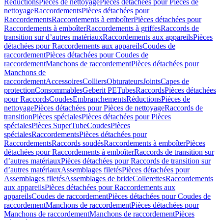
Réductions
Pièces de nettoyage
Pièces détachées pour Pièces de
nettoyage
Raccordements
Pièces détachées pour
Raccordements
Raccordements à emboîter
Pièces détachées pour
Raccordements à emboîter
Raccordements à griffes
Raccords de
transition sur d’autres matériaux
Raccordements aux appareils
Pièces
détachées pour Raccordements aux appareils
Coudes de
raccordement
Pièces détachées pour Coudes de
raccordement
Manchons de raccordement
Pièces détachées pour
Manchons de
raccordement
Accessoires
Colliers
Obturateurs
Joints
Capes de
protection
Consommables
Geberit PE
Tubes
Raccords
Pièces détachées
pour Raccords
Coudes
Embranchements
Réductions
Pièces de
nettoyage
Pièces détachées pour Pièces de nettoyage
Raccords de
transition
Pièces spéciales
Pièces détachées pour Pièces
spéciales
Pièces SuperTube
Coudes
Pièces
spéciales
Raccordements
Pièces détachées pour
Raccordements
Raccords soudés
Raccordements à emboîter
Pièces
détachées pour Raccordements à emboîter
Raccords de transition sur
d’autres matériaux
Pièces détachées pour Raccords de transition sur
d’autres matériaux
Assemblages filetés
Pièces détachées pour
Assemblages filetés
Assemblages de bride
Collerettes
Raccordements
aux appareils
Pièces détachées pour Raccordements aux
appareils
Coudes de raccordement
Pièces détachées pour Coudes de
raccordement
Manchons de raccordement
Pièces détachées pour
Manchons de raccordement
Manchons de raccordement
Pièces