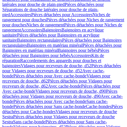
latérales pour douche de plain-pied
Pièces détachées pour
Séparations de douche latérales pour douche de plain-
pied
Accessoires
Pièces détachées pour Accessoires
Niches de
rangement pour douches
Pièces détachées pour Niches de rangement
pour douches
Niches de rangement
Pièces détachées pour Niches de
rangement
Accessoires
Baignoires
Baignoires en acrylique
sanitaire
Pièces détachées pour Baignoires en acrylique
sanitaire
Baignoires rectangulaires
Pièces détachées pour Baignoires
rectangulaires
Baignoires en matériau minéral
Pièces détachées pour
Baignoires en matériau minéral
Baignoires pour bébés
Pièces
détachées pour Baignoires pour bébés
Accessoires
Kits de
réparation
Raccordements des appareils pour douches et
baignoires
Vidages pour receveurs de douche, d52
Pièces détachées
pour Vidages pour receveurs de douche, d52
Avec cache-
bonde
Pièces détachées pour Avec cache-bonde
Vidages pour
receveurs de douche, d62
Pièces détachées pour Vidages pour
receveurs de douche, d62
Avec cache-bonde
Pièces détachées pour
Avec cache-bonde
Vidages pour receveurs de douche, d90
Pièces
détachées pour Vidages pour receveurs de douche, d90
Avec cache-
bonde
Pièces détachées pour Avec cache-bonde
Sans cache-
bonde
Pièces détachées pour Sans cache-bonde
Cache-bondes
Pièces
détachées pour Cache-bondes
Vidages pour receveurs de douche
Sestra
Pièces détachées pour Vidages pour receveurs de douche
Sestra
Sans cache-bonde
Pièces détachées pour Sans cache-
bonde
Vidages pour baignoires, d52
Pièces détachées pour Vidages