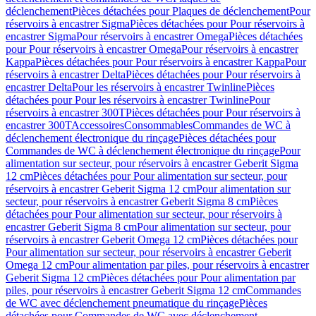
déclenchement
Pièces détachées pour Plaques de déclenchement
Pour
réservoirs à encastrer Sigma
Pièces détachées pour Pour réservoirs à
encastrer Sigma
Pour réservoirs à encastrer Omega
Pièces détachées
pour Pour réservoirs à encastrer Omega
Pour réservoirs à encastrer
Kappa
Pièces détachées pour Pour réservoirs à encastrer Kappa
Pour
réservoirs à encastrer Delta
Pièces détachées pour Pour réservoirs à
encastrer Delta
Pour les réservoirs à encastrer Twinline
Pièces
détachées pour Pour les réservoirs à encastrer Twinline
Pour
réservoirs à encastrer 300T
Pièces détachées pour Pour réservoirs à
encastrer 300T
Accessoires
Consommables
Commandes de WC à
déclenchement électronique du rinçage
Pièces détachées pour
Commandes de WC à déclenchement électronique du rinçage
Pour
alimentation sur secteur, pour réservoirs à encastrer Geberit Sigma
12 cm
Pièces détachées pour Pour alimentation sur secteur, pour
réservoirs à encastrer Geberit Sigma 12 cm
Pour alimentation sur
secteur, pour réservoirs à encastrer Geberit Sigma 8 cm
Pièces
détachées pour Pour alimentation sur secteur, pour réservoirs à
encastrer Geberit Sigma 8 cm
Pour alimentation sur secteur, pour
réservoirs à encastrer Geberit Omega 12 cm
Pièces détachées pour
Pour alimentation sur secteur, pour réservoirs à encastrer Geberit
Omega 12 cm
Pour alimentation par piles, pour réservoirs à encastrer
Geberit Sigma 12 cm
Pièces détachées pour Pour alimentation par
piles, pour réservoirs à encastrer Geberit Sigma 12 cm
Commandes
de WC avec déclenchement pneumatique du rinçage
Pièces
détachées pour Commandes de WC avec déclenchement