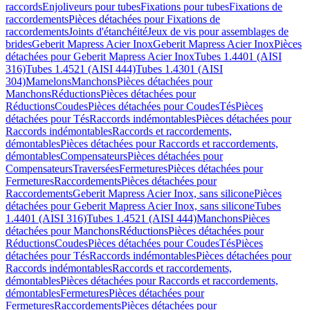
raccords
Enjoliveurs pour tubes
Fixations pour tubes
Fixations de
raccordements
Pièces détachées pour Fixations de
raccordements
Joints d'étanchéité
Jeux de vis pour assemblages de
brides
Geberit Mapress Acier Inox
Geberit Mapress Acier Inox
Pièces
détachées pour Geberit Mapress Acier Inox
Tubes 1.4401 (AISI
316)
Tubes 1.4521 (AISI 444)
Tubes 1.4301 (AISI
304)
Mamelons
Manchons
Pièces détachées pour
Manchons
Réductions
Pièces détachées pour
Réductions
Coudes
Pièces détachées pour Coudes
Tés
Pièces
détachées pour Tés
Raccords indémontables
Pièces détachées pour
Raccords indémontables
Raccords et raccordements,
démontables
Pièces détachées pour Raccords et raccordements,
démontables
Compensateurs
Pièces détachées pour
Compensateurs
Traversées
Fermetures
Pièces détachées pour
Fermetures
Raccordements
Pièces détachées pour
Raccordements
Geberit Mapress Acier Inox, sans silicone
Pièces
détachées pour Geberit Mapress Acier Inox, sans silicone
Tubes
1.4401 (AISI 316)
Tubes 1.4521 (AISI 444)
Manchons
Pièces
détachées pour Manchons
Réductions
Pièces détachées pour
Réductions
Coudes
Pièces détachées pour Coudes
Tés
Pièces
détachées pour Tés
Raccords indémontables
Pièces détachées pour
Raccords indémontables
Raccords et raccordements,
démontables
Pièces détachées pour Raccords et raccordements,
démontables
Fermetures
Pièces détachées pour
Fermetures
Raccordements
Pièces détachées pour