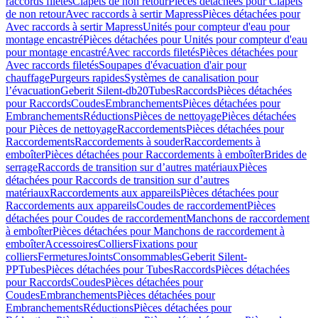
raccords filetés
Clapets de non retour
Pièces détachées pour Clapets
de non retour
Avec raccords à sertir Mapress
Pièces détachées pour
Avec raccords à sertir Mapress
Unités pour compteur d'eau pour
montage encastré
Pièces détachées pour Unités pour compteur d'eau
pour montage encastré
Avec raccords filetés
Pièces détachées pour
Avec raccords filetés
Soupapes d'évacuation d'air pour
chauffage
Purgeurs rapides
Systèmes de canalisation pour
l’évacuation
Geberit Silent-db20
Tubes
Raccords
Pièces détachées
pour Raccords
Coudes
Embranchements
Pièces détachées pour
Embranchements
Réductions
Pièces de nettoyage
Pièces détachées
pour Pièces de nettoyage
Raccordements
Pièces détachées pour
Raccordements
Raccordements à souder
Raccordements à
emboîter
Pièces détachées pour Raccordements à emboîter
Brides de
serrage
Raccords de transition sur d’autres matériaux
Pièces
détachées pour Raccords de transition sur d’autres
matériaux
Raccordements aux appareils
Pièces détachées pour
Raccordements aux appareils
Coudes de raccordement
Pièces
détachées pour Coudes de raccordement
Manchons de raccordement
à emboîter
Pièces détachées pour Manchons de raccordement à
emboîter
Accessoires
Colliers
Fixations pour
colliers
Fermetures
Joints
Consommables
Geberit Silent-
PP
Tubes
Pièces détachées pour Tubes
Raccords
Pièces détachées
pour Raccords
Coudes
Pièces détachées pour
Coudes
Embranchements
Pièces détachées pour
Embranchements
Réductions
Pièces détachées pour