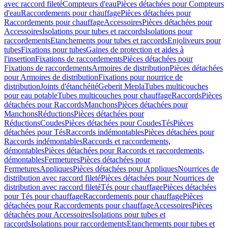
avec raccord fileté
Compteurs d'eau
Pièces détachées pour Compteurs
d'eau
Raccordements pour chauffage
Pièces détachées pour
Raccordements pour chauffage
Accessoires
Pièces détachées pour
Accessoires
Isolations pour tubes et raccords
Isolations pour
raccordements
Etanchements pour tubes et raccords
Enjoliveurs pour
tubes
Fixations pour tubes
Gaines de protection et aides à
l'insertion
Fixations de raccordements
Pièces détachées pour
Fixations de raccordements
Armoires de distribution
Pièces détachées
pour Armoires de distribution
Fixations pour nourrice de
distribution
Joints d'étanchéité
Geberit Mepla
Tubes multicouches
pour eau potable
Tubes multicouches pour chauffage
Raccords
Pièces
détachées pour Raccords
Manchons
Pièces détachées pour
Manchons
Réductions
Pièces détachées pour
Réductions
Coudes
Pièces détachées pour Coudes
Tés
Pièces
détachées pour Tés
Raccords indémontables
Pièces détachées pour
Raccords indémontables
Raccords et raccordements,
démontables
Pièces détachées pour Raccords et raccordements,
démontables
Fermetures
Pièces détachées pour
Fermetures
Appliques
Pièces détachées pour Appliques
Nourrices de
distribution avec raccord fileté
Pièces détachées pour Nourrices de
distribution avec raccord fileté
Tés pour chauffage
Pièces détachées
pour Tés pour chauffage
Raccordements pour chauffage
Pièces
détachées pour Raccordements pour chauffage
Accessoires
Pièces
détachées pour Accessoires
Isolations pour tubes et
raccords
Isolations pour raccordements
Etanchements pour tubes et