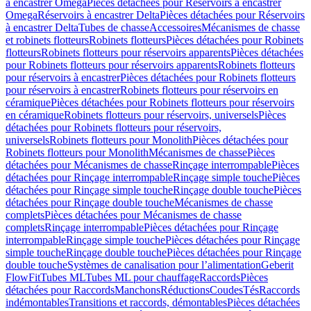
à encastrer Omega
Pièces détachées pour Réservoirs à encastrer
Omega
Réservoirs à encastrer Delta
Pièces détachées pour Réservoirs
à encastrer Delta
Tubes de chasse
Accessoires
Mécanismes de chasse
et robinets flotteurs
Robinets flotteurs
Pièces détachées pour Robinets
flotteurs
Robinets flotteurs pour réservoirs apparents
Pièces détachées
pour Robinets flotteurs pour réservoirs apparents
Robinets flotteurs
pour réservoirs à encastrer
Pièces détachées pour Robinets flotteurs
pour réservoirs à encastrer
Robinets flotteurs pour réservoirs en
céramique
Pièces détachées pour Robinets flotteurs pour réservoirs
en céramique
Robinets flotteurs pour réservoirs, universels
Pièces
détachées pour Robinets flotteurs pour réservoirs,
universels
Robinets flotteurs pour Monolith
Pièces détachées pour
Robinets flotteurs pour Monolith
Mécanismes de chasse
Pièces
détachées pour Mécanismes de chasse
Rinçage interrompable
Pièces
détachées pour Rinçage interrompable
Rinçage simple touche
Pièces
détachées pour Rinçage simple touche
Rinçage double touche
Pièces
détachées pour Rinçage double touche
Mécanismes de chasse
complets
Pièces détachées pour Mécanismes de chasse
complets
Rinçage interrompable
Pièces détachées pour Rinçage
interrompable
Rinçage simple touche
Pièces détachées pour Rinçage
simple touche
Rinçage double touche
Pièces détachées pour Rinçage
double touche
Systèmes de canalisation pour l’alimentation
Geberit
FlowFit
Tubes ML
Tubes ML pour chauffage
Raccords
Pièces
détachées pour Raccords
Manchons
Réductions
Coudes
Tés
Raccords
indémontables
Transitions et raccords, démontables
Pièces détachées