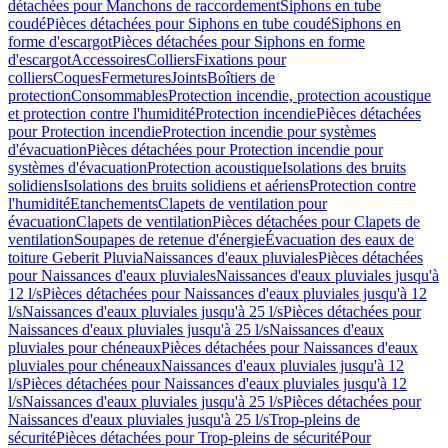
détachées pour Manchons de raccordement
Siphons en tube
coudé
Pièces détachées pour Siphons en tube coudé
Siphons en
forme d'escargot
Pièces détachées pour Siphons en forme
d'escargot
Accessoires
Colliers
Fixations pour
colliers
Coques
Fermetures
Joints
Boîtiers de
protection
Consommables
Protection incendie, protection acoustique
et protection contre l'humidité
Protection incendie
Pièces détachées
pour Protection incendie
Protection incendie pour systèmes
d'évacuation
Pièces détachées pour Protection incendie pour
systèmes d'évacuation
Protection acoustique
Isolations des bruits
solidiens
Isolations des bruits solidiens et aériens
Protection contre
l'humidité
Etanchements
Clapets de ventilation pour
évacuation
Clapets de ventilation
Pièces détachées pour Clapets de
ventilation
Soupapes de retenue d'énergie
Évacuation des eaux de
toiture Geberit Pluvia
Naissances d'eaux pluviales
Pièces détachées
pour Naissances d'eaux pluviales
Naissances d'eaux pluviales jusqu'à
12 l/s
Pièces détachées pour Naissances d'eaux pluviales jusqu'à 12
l/s
Naissances d'eaux pluviales jusqu'à 25 l/s
Pièces détachées pour
Naissances d'eaux pluviales jusqu'à 25 l/s
Naissances d'eaux
pluviales pour chéneaux
Pièces détachées pour Naissances d'eaux
pluviales pour chéneaux
Naissances d'eaux pluviales jusqu'à 12
l/s
Pièces détachées pour Naissances d'eaux pluviales jusqu'à 12
l/s
Naissances d'eaux pluviales jusqu'à 25 l/s
Pièces détachées pour
Naissances d'eaux pluviales jusqu'à 25 l/s
Trop-pleins de
sécurité
Pièces détachées pour Trop-pleins de sécurité
Pour