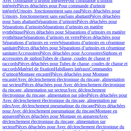
Avec commande d'urinoir intégrée
Pour commande d'urinoir
intégrée
Pièces détachées pour Pour commande d'urinoir
intégrée
Urinoirs, fonctionnement sans eau
Pièces détachées pour
Urinoirs, fonctionnement sans eau
Sans abattant
Pièces détachées
pour Sans abattant
Séparations d’urinoirs
Pièces détachées pour
Séparations d’urinoirs
Séparations d’urinoirs en matière
synthétique
Pièces détachées pour Séparations d’urinoirs en matière
synthétique
Séparations d’urinoirs en verre
Pièces détachées pour
Séparations d’urinoirs en verre
Séparations d’urinoirs en céramique
sanitaire
Pièces détachées pour Séparations d’urinoirs en céramique
sanitaire
Accessoires
Pièces détachées pour Accessoires
Siphons et
accessoires de siphon
Tubes de chasse, coudes de chasse et
raccords
Pièces détachées pour Tubes de chasse, coudes de chasse et
raccords
Matériel de fixation
Habillages latéraux
Commandes
dʼurinoir
Montage encastré
Pièces détachées pour Montage
encastré
Avec déclenchement électronique du rinçage, alimentation
sur secteur
Pièces détachées pour Avec déclenchement électronique
du rinçage, alimentation sur secteur
Avec déclenchement
électronique du rinçage, alimentation par piles
Pièces détachées pour
Avec déclenchement électronique du rinçage, alimentation par
piles
Avec déclenchement pneumatique du rinçage
Pièces détachées
pour Avec déclenchement pneumatique du rinçage
Montage en
apparent
Pièces détachées pour Montage en apparent
Avec
déclenchement électronique du rinçage, alimentation sur
secteur
Pièces détachées pour Avec déclenchement électronique du