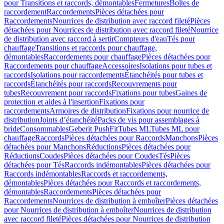
pour Transitions et raccords, démontables
Fermetures
Boîtes de
raccordement
Raccordements
Pièces détachées pour
Raccordements
Nourrices de distribution avec raccord fileté
Pièces
détachées pour Nourrices de distribution avec raccord fileté
Nourrice
de distribution avec raccord à sertir
Compteurs d'eau
Tés pour
chauffage
Transitions et raccords pour chauffage,
démontables
Raccordements pour chauffage
Pièces détachées pour
Raccordements pour chauffage
Accessoires
Isolations pour tubes et
raccords
Isolations pour raccordements
Étanchéités pour tubes et
raccords
Étanchéités pour raccords
Recouvrements pour
tubes
Recouvrement pour raccords
Fixations pour tubes
Gaines de
protection et aides à l'insertion
Fixations pour
raccordements
Armoires de distribution
Fixations pour nourrice de
distribution
Joints d’étanchéité
Packs de vis pour assemblages à
bride
Consommables
Geberit PushFit
Tubes ML
Tubes ML pour
chauffage
Raccords
Pièces détachées pour Raccords
Manchons
Pièces
détachées pour Manchons
Réductions
Pièces détachées pour
Réductions
Coudes
Pièces détachées pour Coudes
Tés
Pièces
détachées pour Tés
Raccords indémontables
Pièces détachées pour
Raccords indémontables
Raccords et raccordements,
démontables
Pièces détachées pour Raccords et raccordements,
démontables
Raccordements
Pièces détachées pour
Raccordements
Nourrices de distribution à emboîter
Pièces détachées
pour Nourrices de distribution à emboîter
Nourrices de distribution
avec raccord fileté
Pièces détachées pour Nourrices de distribution