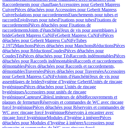
Raccordements pour chauffage
Accessoires pour Geberit Mapress
Cuivre
Pièces détachées pour Accessoires pour Geberit Mapress
Cuivre
Isolations pour raccordements
Etanchements pour tubes et
raccords
Enjoliveurs pour tubes
Fixations pour tubes
Fixations de
raccordements
Pièces détachées pour Fixations de
raccordements
Joints d'étanchéité
Jeux de vis pour assemblages à
bride
Geberit Mapress CuNiFe
Geberit Mapress CuNiFe
Pièces
détachées pour Geberit Mapress CuNiFe
Tubes
2.1972
Manchons
Pièces détachées pour Manchons
Réductions
Pièces
détachées pour Réductions
Coudes
Pièces détachées pour
Coudes
Tés
Pièces détachées pour Tés
Raccords indémontables
Pièces
détachées pour Raccords indémontables
Raccords et raccordements,
démontables
Pièces détachées pour Raccords et raccordements,
démontables
Traversées
Pièces détachées pour Traversées
Accessoires
pour Geberit Mapress CuNiFe
Joints d'étanchéité
Jeux de vis pour
assemblages de brides
Système d’hygiène Geberit
Unités de rinçage
hygiéniques
Pièces détachées pour Unités de rinçage
hygiéniques
Accessoires pour unités de rinçage
hygiéniques
Capteurs
Câbles
Limiteurs de débit
Recouvrements et
plaques de fermeture
Réservoirs et commandes de WC avec rinçage
forcé hygiénique
Pièces détachées pour Réservoirs et commandes de
WC avec rinçage forcé hygiénique
Réservoirs à encastrer avec
rinçage forcé hygiénique
Modules d’hygiène à intégrer
Pièces
détachées pour Modules d’hygiène à intégrer
Accessoires pour
réservoirs et commandes de WC avec rinçage forcé