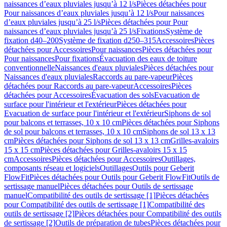
naissances d’eaux pluviales jusqu’à 12 l/s
Pièces détachées pour
Pour naissances d’eaux pluviales jusqu’à 12 l/s
Pour naissances
d’eaux pluviales jusqu’à 25 l/s
Pièces détachées pour Pour
naissances d’eaux pluviales jusqu’à 25 l/s
Fixations
Système de
fixation d40–200
Système de fixation d250–315
Accessoires
Pièces
détachées pour Accessoires
Pour naissances
Pièces détachées pour
Pour naissances
Pour fixations
Évacuation des eaux de toiture
conventionnelle
Naissances d'eaux pluviales
Pièces détachées pour
Naissances d'eaux pluviales
Raccords au pare-vapeur
Pièces
détachées pour Raccords au pare-vapeur
Accessoires
Pièces
détachées pour Accessoires
Évacuation des sols
Evacuation de
surface pour l'intérieur et l'extérieur
Pièces détachées pour
Evacuation de surface pour l'intérieur et l'extérieur
Siphons de sol
pour balcons et terrasses, 10 x 10 cm
Pièces détachées pour Siphons
de sol pour balcons et terrasses, 10 x 10 cm
Siphons de sol 13 x 13
cm
Pièces détachées pour Siphons de sol 13 x 13 cm
Grilles-avaloirs
15 x 15 cm
Pièces détachées pour Grilles-avaloirs 15 x 15
cm
Accessoires
Pièces détachées pour Accessoires
Outillages,
composants réseau et logiciels
Outillages
Outils pour Geberit
FlowFit
Pièces détachées pour Outils pour Geberit FlowFit
Outils de
sertissage manuel
Pièces détachées pour Outils de sertissage
manuel
Compatibilité des outils de sertissage [1]
Pièces détachées
pour Compatibilité des outils de sertissage [1]
Compatibilité des
outils de sertissage [2]
Pièces détachées pour Compatibilité des outils
de sertissage [2]
Outils de préparation de tubes
Pièces détachées pour