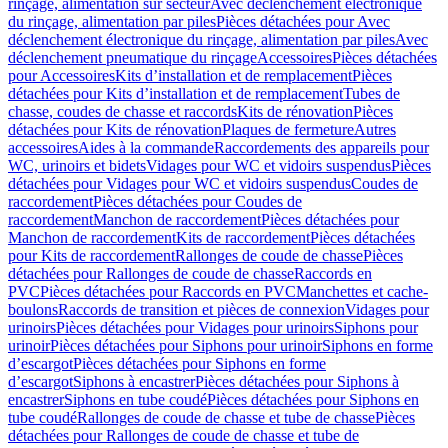
rinçage, alimentation sur secteur
Avec déclenchement électronique
du rinçage, alimentation par piles
Pièces détachées pour Avec
déclenchement électronique du rinçage, alimentation par piles
Avec
déclenchement pneumatique du rinçage
Accessoires
Pièces détachées
pour Accessoires
Kits d’installation et de remplacement
Pièces
détachées pour Kits d’installation et de remplacement
Tubes de
chasse, coudes de chasse et raccords
Kits de rénovation
Pièces
détachées pour Kits de rénovation
Plaques de fermeture
Autres
accessoires
Aides à la commande
Raccordements des appareils pour
WC, urinoirs et bidets
Vidages pour WC et vidoirs suspendus
Pièces
détachées pour Vidages pour WC et vidoirs suspendus
Coudes de
raccordement
Pièces détachées pour Coudes de
raccordement
Manchon de raccordement
Pièces détachées pour
Manchon de raccordement
Kits de raccordement
Pièces détachées
pour Kits de raccordement
Rallonges de coude de chasse
Pièces
détachées pour Rallonges de coude de chasse
Raccords en
PVC
Pièces détachées pour Raccords en PVC
Manchettes et cache-
boulons
Raccords de transition et pièces de connexion
Vidages pour
urinoirs
Pièces détachées pour Vidages pour urinoirs
Siphons pour
urinoir
Pièces détachées pour Siphons pour urinoir
Siphons en forme
d’escargot
Pièces détachées pour Siphons en forme
d’escargot
Siphons à encastrer
Pièces détachées pour Siphons à
encastrer
Siphons en tube coudé
Pièces détachées pour Siphons en
tube coudé
Rallonges de coude de chasse et tube de chasse
Pièces
détachées pour Rallonges de coude de chasse et tube de