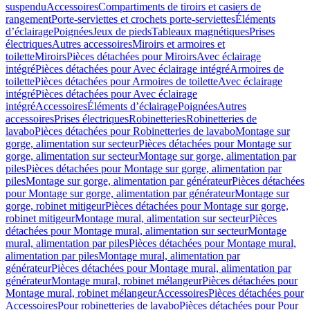
suspendu
Accessoires
Compartiments de tiroirs et casiers de
rangement
Porte-serviettes et crochets porte-serviettes
Éléments
d’éclairage
Poignées
Jeux de pieds
Tableaux magnétiques
Prises
électriques
Autres accessoires
Miroirs et armoires et
toilette
Miroirs
Pièces détachées pour Miroirs
Avec éclairage
intégré
Pièces détachées pour Avec éclairage intégré
Armoires de
toilette
Pièces détachées pour Armoires de toilette
Avec éclairage
intégré
Pièces détachées pour Avec éclairage
intégré
Accessoires
Éléments d’éclairage
Poignées
Autres
accessoires
Prises électriques
Robinetteries
Robinetteries de
lavabo
Pièces détachées pour Robinetteries de lavabo
Montage sur
gorge, alimentation sur secteur
Pièces détachées pour Montage sur
gorge, alimentation sur secteur
Montage sur gorge, alimentation par
piles
Pièces détachées pour Montage sur gorge, alimentation par
piles
Montage sur gorge, alimentation par générateur
Pièces détachées
pour Montage sur gorge, alimentation par générateur
Montage sur
gorge, robinet mitigeur
Pièces détachées pour Montage sur gorge,
robinet mitigeur
Montage mural, alimentation sur secteur
Pièces
détachées pour Montage mural, alimentation sur secteur
Montage
mural, alimentation par piles
Pièces détachées pour Montage mural,
alimentation par piles
Montage mural, alimentation par
générateur
Pièces détachées pour Montage mural, alimentation par
générateur
Montage mural, robinet mélangeur
Pièces détachées pour
Montage mural, robinet mélangeur
Accessoires
Pièces détachées pour
Accessoires
Pour robinetteries de lavabo
Pièces détachées pour Pour