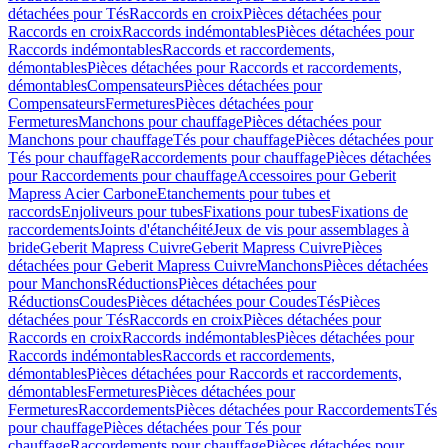
détachées pour Tés
Raccords en croix
Pièces détachées pour
Raccords en croix
Raccords indémontables
Pièces détachées pour
Raccords indémontables
Raccords et raccordements,
démontables
Pièces détachées pour Raccords et raccordements,
démontables
Compensateurs
Pièces détachées pour
Compensateurs
Fermetures
Pièces détachées pour
Fermetures
Manchons pour chauffage
Pièces détachées pour
Manchons pour chauffage
Tés pour chauffage
Pièces détachées pour
Tés pour chauffage
Raccordements pour chauffage
Pièces détachées
pour Raccordements pour chauffage
Accessoires pour Geberit
Mapress Acier Carbone
Etanchements pour tubes et
raccords
Enjoliveurs pour tubes
Fixations pour tubes
Fixations de
raccordements
Joints d'étanchéité
Jeux de vis pour assemblages à
bride
Geberit Mapress Cuivre
Geberit Mapress Cuivre
Pièces
détachées pour Geberit Mapress Cuivre
Manchons
Pièces détachées
pour Manchons
Réductions
Pièces détachées pour
Réductions
Coudes
Pièces détachées pour Coudes
Tés
Pièces
détachées pour Tés
Raccords en croix
Pièces détachées pour
Raccords en croix
Raccords indémontables
Pièces détachées pour
Raccords indémontables
Raccords et raccordements,
démontables
Pièces détachées pour Raccords et raccordements,
démontables
Fermetures
Pièces détachées pour
Fermetures
Raccordements
Pièces détachées pour Raccordements
Tés
pour chauffage
Pièces détachées pour Tés pour
chauffage
Raccordements pour chauffage
Pièces détachées pour