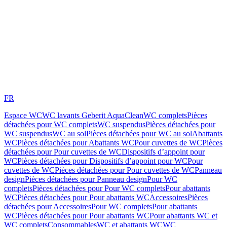
FR
Espace WC
WC lavants Geberit AquaClean
WC complets
Pièces
détachées pour WC complets
WC suspendus
Pièces détachées pour
WC suspendus
WC au sol
Pièces détachées pour WC au sol
Abattants
WC
Pièces détachées pour Abattants WC
Pour cuvettes de WC
Pièces
détachées pour Pour cuvettes de WC
Dispositifs d’appoint pour
WC
Pièces détachées pour Dispositifs d’appoint pour WC
Pour
cuvettes de WC
Pièces détachées pour Pour cuvettes de WC
Panneau
design
Pièces détachées pour Panneau design
Pour WC
complets
Pièces détachées pour Pour WC complets
Pour abattants
WC
Pièces détachées pour Pour abattants WC
Accessoires
Pièces
détachées pour Accessoires
Pour WC complets
Pour abattants
WC
Pièces détachées pour Pour abattants WC
Pour abattants WC et
WC complets
Consommables
WC et abattants WC
WC