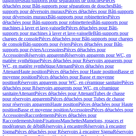
baignoires
Bâti-supports pour séparations de douches
Pièces
détachées pour Bâti-supports pour séparations de douches
Bâti-
supports pour déversoirs muraux
Pièces détachées pour Bâti-supports
pour déversoirs muraux
Bâti-supports pour robinetteries
Pièces
détachées pour Bâti-supports pour robinetteries
Bâti-supports pour
machines à laver et lave-vaisselle
Pièces détachées pour Bâti-
supports pour machines à laver et lave-vaisselle
Bâti-supports pour
charges de console
Pièces détachées pour Bâti-supports pour charges
de console
Bâti-supports pour éviers
Pièces détachées pour Bâti-
supports pour éviers
Accessoires
Pièces détachées pour
Accessoires
Réservoirs apparents
Réservoirs apparents pour WC, en
matière synthétique
Pièces détachées pour Réservoirs apparents pour
WC, en matière synthétique
Attenant
Pièces détachées pour
Attenant
Haute position
Pièces détachées pour Haute position
Basse et
moyenne position
Pièces détachées pour Basse et moyenne
position
Réservoirs apparents pour WC, en céramique sanitaire
Pièces
détachées pour Réservoirs apparents pour WC, en céramique
sanitaire
Attenant
Pièces détachées pour Attenant
Tubes de chasse
pour réservoirs apparents
Pièces détachées pour Tubes de chasse
pour réservoirs apparents
Haute position
Pièces détachées pour Haute
position
Basse et moyenne position
Accessoires
Pièces détachées pour
Accessoires
Raccordements
Pièces détachées pour
Raccordements
Joints
Fixations
Manchettes
Mamelons, rosaces et
modérateurs de débit
Réservoirs à encastrer
Réservoirs à encastrer
Sigma
Pièces détachées pour Réservoirs à encastrer Sigma
Réservoirs