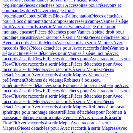
hygiénique
Pièces détachées pour Accessoires pour réservoirs et
commandes de WC avec rinçage forcé
hygiénique
Capteurs
Câbles
Blocs d’alimentation
Pièces détachées
pour Blocs d’alimentation
Composants réseau
Vannes
Vannes à siège
droit
Avec raccords à sertir Mapress
Vannes à siège droit pour
montage encastré
Pièces détachées pour Vannes à siège droit pour
montage encastré
Avec raccords à sertir Mepla
Pièces détachées pour
Avec raccords à sertir Mepla
Avec raccords à sertir Mapress
Avec
raccords filetés
Pièces détachées pour Avec raccords filetés
Vannes à
siège incliné
Pièces détachées pour Vannes à siège incliné
Avec
raccords à sertir FlowFit
Pièces détachées pour Avec raccords à sertir
FlowFit
Avec raccords à sertir Mepla
Pièces détachées pour Avec
raccords à sertir Mepla
Avec raccords à sertir Mapress
Pièces
détachées pour Avec raccords à sertir Mapress
Vannes de
prélèvement
Robinets de vidange
Robinets à boisseau
sphérique
Pièces détachées pour Robinets à boisseau sphérique
Avec
raccords à sertir FlowFit
Pièces détachées pour Avec raccords à sertir
FlowFit
Avec raccords à sertir Mepla
Pièces détachées pour Avec
raccords à sertir Mepla
Avec raccords à sertir Mapress
Pièces
détachées pour Avec raccords à sertir Mapress
Robinets à boisseau
sphérique pour montage encastré
Pièces détachées pour Robinets à
boisseau sphérique pour montage encastré
Avec raccords à sertir
FlowFit
Avec raccords à sertir Mepla
Avec raccords à sertir
Mapress
Pièces détachées pour Avec raccords à sertir Mapress
Avec