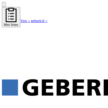
Vers « geberit.fr »
Mes listes