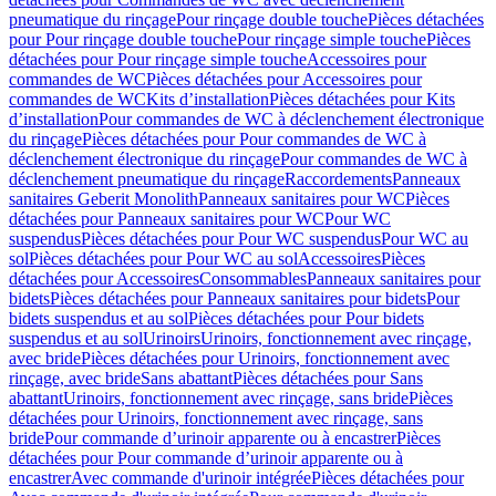
pneumatique du rinçage
Pour rinçage double touche
Pièces détachées
pour Pour rinçage double touche
Pour rinçage simple touche
Pièces
détachées pour Pour rinçage simple touche
Accessoires pour
commandes de WC
Pièces détachées pour Accessoires pour
commandes de WC
Kits d’installation
Pièces détachées pour Kits
d’installation
Pour commandes de WC à déclenchement électronique
du rinçage
Pièces détachées pour Pour commandes de WC à
déclenchement électronique du rinçage
Pour commandes de WC à
déclenchement pneumatique du rinçage
Raccordements
Panneaux
sanitaires Geberit Monolith
Panneaux sanitaires pour WC
Pièces
détachées pour Panneaux sanitaires pour WC
Pour WC
suspendus
Pièces détachées pour Pour WC suspendus
Pour WC au
sol
Pièces détachées pour Pour WC au sol
Accessoires
Pièces
détachées pour Accessoires
Consommables
Panneaux sanitaires pour
bidets
Pièces détachées pour Panneaux sanitaires pour bidets
Pour
bidets suspendus et au sol
Pièces détachées pour Pour bidets
suspendus et au sol
Urinoirs
Urinoirs, fonctionnement avec rinçage,
avec bride
Pièces détachées pour Urinoirs, fonctionnement avec
rinçage, avec bride
Sans abattant
Pièces détachées pour Sans
abattant
Urinoirs, fonctionnement avec rinçage, sans bride
Pièces
détachées pour Urinoirs, fonctionnement avec rinçage, sans
bride
Pour commande d’urinoir apparente ou à encastrer
Pièces
détachées pour Pour commande d’urinoir apparente ou à
encastrer
Avec commande d'urinoir intégrée
Pièces détachées pour