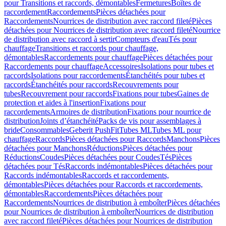
pour Transitions et raccords, démontables
Fermetures
Boîtes de
raccordement
Raccordements
Pièces détachées pour
Raccordements
Nourrices de distribution avec raccord fileté
Pièces
détachées pour Nourrices de distribution avec raccord fileté
Nourrice
de distribution avec raccord à sertir
Compteurs d'eau
Tés pour
chauffage
Transitions et raccords pour chauffage,
démontables
Raccordements pour chauffage
Pièces détachées pour
Raccordements pour chauffage
Accessoires
Isolations pour tubes et
raccords
Isolations pour raccordements
Étanchéités pour tubes et
raccords
Étanchéités pour raccords
Recouvrements pour
tubes
Recouvrement pour raccords
Fixations pour tubes
Gaines de
protection et aides à l'insertion
Fixations pour
raccordements
Armoires de distribution
Fixations pour nourrice de
distribution
Joints d’étanchéité
Packs de vis pour assemblages à
bride
Consommables
Geberit PushFit
Tubes ML
Tubes ML pour
chauffage
Raccords
Pièces détachées pour Raccords
Manchons
Pièces
détachées pour Manchons
Réductions
Pièces détachées pour
Réductions
Coudes
Pièces détachées pour Coudes
Tés
Pièces
détachées pour Tés
Raccords indémontables
Pièces détachées pour
Raccords indémontables
Raccords et raccordements,
démontables
Pièces détachées pour Raccords et raccordements,
démontables
Raccordements
Pièces détachées pour
Raccordements
Nourrices de distribution à emboîter
Pièces détachées
pour Nourrices de distribution à emboîter
Nourrices de distribution
avec raccord fileté
Pièces détachées pour Nourrices de distribution