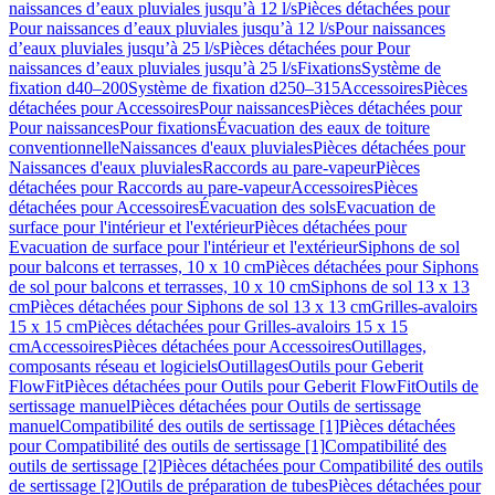
naissances d’eaux pluviales jusqu’à 12 l/s
Pièces détachées pour
Pour naissances d’eaux pluviales jusqu’à 12 l/s
Pour naissances
d’eaux pluviales jusqu’à 25 l/s
Pièces détachées pour Pour
naissances d’eaux pluviales jusqu’à 25 l/s
Fixations
Système de
fixation d40–200
Système de fixation d250–315
Accessoires
Pièces
détachées pour Accessoires
Pour naissances
Pièces détachées pour
Pour naissances
Pour fixations
Évacuation des eaux de toiture
conventionnelle
Naissances d'eaux pluviales
Pièces détachées pour
Naissances d'eaux pluviales
Raccords au pare-vapeur
Pièces
détachées pour Raccords au pare-vapeur
Accessoires
Pièces
détachées pour Accessoires
Évacuation des sols
Evacuation de
surface pour l'intérieur et l'extérieur
Pièces détachées pour
Evacuation de surface pour l'intérieur et l'extérieur
Siphons de sol
pour balcons et terrasses, 10 x 10 cm
Pièces détachées pour Siphons
de sol pour balcons et terrasses, 10 x 10 cm
Siphons de sol 13 x 13
cm
Pièces détachées pour Siphons de sol 13 x 13 cm
Grilles-avaloirs
15 x 15 cm
Pièces détachées pour Grilles-avaloirs 15 x 15
cm
Accessoires
Pièces détachées pour Accessoires
Outillages,
composants réseau et logiciels
Outillages
Outils pour Geberit
FlowFit
Pièces détachées pour Outils pour Geberit FlowFit
Outils de
sertissage manuel
Pièces détachées pour Outils de sertissage
manuel
Compatibilité des outils de sertissage [1]
Pièces détachées
pour Compatibilité des outils de sertissage [1]
Compatibilité des
outils de sertissage [2]
Pièces détachées pour Compatibilité des outils
de sertissage [2]
Outils de préparation de tubes
Pièces détachées pour