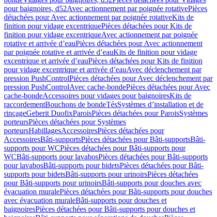
pour baignoires, d52
Avec actionnement par poignée rotative
Pièces
détachées pour Avec actionnement par poignée rotative
Kits de
finition pour vidage excentrique
Pièces détachées pour Kits de
finition pour vidage excentrique
Avec actionnement par poignée
rotative et arrivée d’eau
Pièces détachées pour Avec actionnement
par poignée rotative et arrivée d’eau
Kits de finition pour vidage
excentrique et arrivée d’eau
Pièces détachées pour Kits de finition
pour vidage excentrique et arrivée d’eau
Avec déclenchement par
pression PushControl
Pièces détachées pour Avec déclenchement par
pression PushControl
Avec cache-bonde
Pièces détachées pour Avec
cache-bonde
Accessoires pour vidages pour baignoires
Kits de
raccordement
Bouchons de bonde
Tés
Systèmes d’installation et de
rinçage
Geberit Duofix
Parois
Pièces détachées pour Parois
Systèmes
porteurs
Pièces détachées pour Systèmes
porteurs
Habillages
Accessoires
Pièces détachées pour
Accessoires
Bâti-supports
Pièces détachées pour Bâti-supports
Bâti-
supports pour WC
Pièces détachées pour Bâti-supports pour
WC
Bâti-supports pour lavabos
Pièces détachées pour Bâti-supports
pour lavabos
Bâti-supports pour bidets
Pièces détachées pour Bâti-
supports pour bidets
Bâti-supports pour urinoirs
Pièces détachées
pour Bâti-supports pour urinoirs
Bâti-supports pour douches avec
évacuation murale
Pièces détachées pour Bâti-supports pour douches
avec évacuation murale
Bâti-supports pour douches et
baignoires
Pièces détachées pour Bâti-supports pour douches et