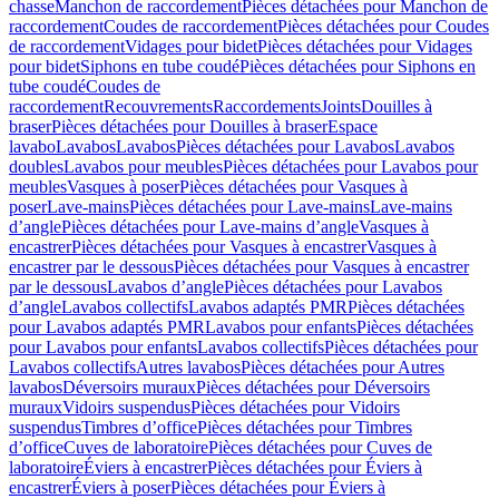
chasse
Manchon de raccordement
Pièces détachées pour Manchon de
raccordement
Coudes de raccordement
Pièces détachées pour Coudes
de raccordement
Vidages pour bidet
Pièces détachées pour Vidages
pour bidet
Siphons en tube coudé
Pièces détachées pour Siphons en
tube coudé
Coudes de
raccordement
Recouvrements
Raccordements
Joints
Douilles à
braser
Pièces détachées pour Douilles à braser
Espace
lavabo
Lavabos
Lavabos
Pièces détachées pour Lavabos
Lavabos
doubles
Lavabos pour meubles
Pièces détachées pour Lavabos pour
meubles
Vasques à poser
Pièces détachées pour Vasques à
poser
Lave-mains
Pièces détachées pour Lave-mains
Lave-mains
d’angle
Pièces détachées pour Lave-mains d’angle
Vasques à
encastrer
Pièces détachées pour Vasques à encastrer
Vasques à
encastrer par le dessous
Pièces détachées pour Vasques à encastrer
par le dessous
Lavabos d’angle
Pièces détachées pour Lavabos
d’angle
Lavabos collectifs
Lavabos adaptés PMR
Pièces détachées
pour Lavabos adaptés PMR
Lavabos pour enfants
Pièces détachées
pour Lavabos pour enfants
Lavabos collectifs
Pièces détachées pour
Lavabos collectifs
Autres lavabos
Pièces détachées pour Autres
lavabos
Déversoirs muraux
Pièces détachées pour Déversoirs
muraux
Vidoirs suspendus
Pièces détachées pour Vidoirs
suspendus
Timbres dʼoffice
Pièces détachées pour Timbres
dʼoffice
Cuves de laboratoire
Pièces détachées pour Cuves de
laboratoire
Éviers à encastrer
Pièces détachées pour Éviers à
encastrer
Éviers à poser
Pièces détachées pour Éviers à