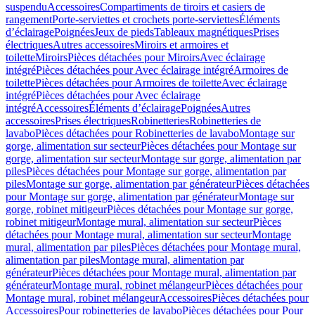
suspendu
Accessoires
Compartiments de tiroirs et casiers de
rangement
Porte-serviettes et crochets porte-serviettes
Éléments
d’éclairage
Poignées
Jeux de pieds
Tableaux magnétiques
Prises
électriques
Autres accessoires
Miroirs et armoires et
toilette
Miroirs
Pièces détachées pour Miroirs
Avec éclairage
intégré
Pièces détachées pour Avec éclairage intégré
Armoires de
toilette
Pièces détachées pour Armoires de toilette
Avec éclairage
intégré
Pièces détachées pour Avec éclairage
intégré
Accessoires
Éléments d’éclairage
Poignées
Autres
accessoires
Prises électriques
Robinetteries
Robinetteries de
lavabo
Pièces détachées pour Robinetteries de lavabo
Montage sur
gorge, alimentation sur secteur
Pièces détachées pour Montage sur
gorge, alimentation sur secteur
Montage sur gorge, alimentation par
piles
Pièces détachées pour Montage sur gorge, alimentation par
piles
Montage sur gorge, alimentation par générateur
Pièces détachées
pour Montage sur gorge, alimentation par générateur
Montage sur
gorge, robinet mitigeur
Pièces détachées pour Montage sur gorge,
robinet mitigeur
Montage mural, alimentation sur secteur
Pièces
détachées pour Montage mural, alimentation sur secteur
Montage
mural, alimentation par piles
Pièces détachées pour Montage mural,
alimentation par piles
Montage mural, alimentation par
générateur
Pièces détachées pour Montage mural, alimentation par
générateur
Montage mural, robinet mélangeur
Pièces détachées pour
Montage mural, robinet mélangeur
Accessoires
Pièces détachées pour
Accessoires
Pour robinetteries de lavabo
Pièces détachées pour Pour