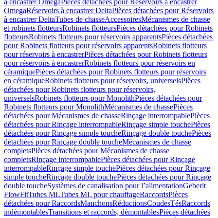
à encastrer Omega
Pièces détachées pour Réservoirs à encastrer
Omega
Réservoirs à encastrer Delta
Pièces détachées pour Réservoirs
à encastrer Delta
Tubes de chasse
Accessoires
Mécanismes de chasse
et robinets flotteurs
Robinets flotteurs
Pièces détachées pour Robinets
flotteurs
Robinets flotteurs pour réservoirs apparents
Pièces détachées
pour Robinets flotteurs pour réservoirs apparents
Robinets flotteurs
pour réservoirs à encastrer
Pièces détachées pour Robinets flotteurs
pour réservoirs à encastrer
Robinets flotteurs pour réservoirs en
céramique
Pièces détachées pour Robinets flotteurs pour réservoirs
en céramique
Robinets flotteurs pour réservoirs, universels
Pièces
détachées pour Robinets flotteurs pour réservoirs,
universels
Robinets flotteurs pour Monolith
Pièces détachées pour
Robinets flotteurs pour Monolith
Mécanismes de chasse
Pièces
détachées pour Mécanismes de chasse
Rinçage interrompable
Pièces
détachées pour Rinçage interrompable
Rinçage simple touche
Pièces
détachées pour Rinçage simple touche
Rinçage double touche
Pièces
détachées pour Rinçage double touche
Mécanismes de chasse
complets
Pièces détachées pour Mécanismes de chasse
complets
Rinçage interrompable
Pièces détachées pour Rinçage
interrompable
Rinçage simple touche
Pièces détachées pour Rinçage
simple touche
Rinçage double touche
Pièces détachées pour Rinçage
double touche
Systèmes de canalisation pour l’alimentation
Geberit
FlowFit
Tubes ML
Tubes ML pour chauffage
Raccords
Pièces
détachées pour Raccords
Manchons
Réductions
Coudes
Tés
Raccords
indémontables
Transitions et raccords, démontables
Pièces détachées