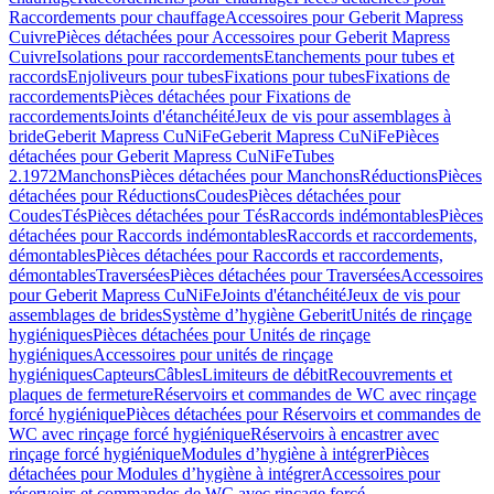
Raccordements pour chauffage
Accessoires pour Geberit Mapress
Cuivre
Pièces détachées pour Accessoires pour Geberit Mapress
Cuivre
Isolations pour raccordements
Etanchements pour tubes et
raccords
Enjoliveurs pour tubes
Fixations pour tubes
Fixations de
raccordements
Pièces détachées pour Fixations de
raccordements
Joints d'étanchéité
Jeux de vis pour assemblages à
bride
Geberit Mapress CuNiFe
Geberit Mapress CuNiFe
Pièces
détachées pour Geberit Mapress CuNiFe
Tubes
2.1972
Manchons
Pièces détachées pour Manchons
Réductions
Pièces
détachées pour Réductions
Coudes
Pièces détachées pour
Coudes
Tés
Pièces détachées pour Tés
Raccords indémontables
Pièces
détachées pour Raccords indémontables
Raccords et raccordements,
démontables
Pièces détachées pour Raccords et raccordements,
démontables
Traversées
Pièces détachées pour Traversées
Accessoires
pour Geberit Mapress CuNiFe
Joints d'étanchéité
Jeux de vis pour
assemblages de brides
Système d’hygiène Geberit
Unités de rinçage
hygiéniques
Pièces détachées pour Unités de rinçage
hygiéniques
Accessoires pour unités de rinçage
hygiéniques
Capteurs
Câbles
Limiteurs de débit
Recouvrements et
plaques de fermeture
Réservoirs et commandes de WC avec rinçage
forcé hygiénique
Pièces détachées pour Réservoirs et commandes de
WC avec rinçage forcé hygiénique
Réservoirs à encastrer avec
rinçage forcé hygiénique
Modules d’hygiène à intégrer
Pièces
détachées pour Modules d’hygiène à intégrer
Accessoires pour
réservoirs et commandes de WC avec rinçage forcé