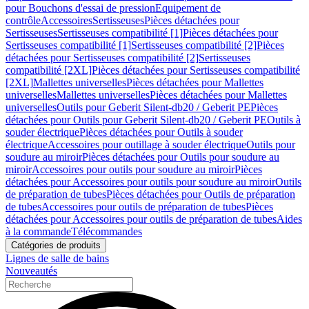
pour Bouchons d'essai de pression
Equipement de
contrôle
Accessoires
Sertisseuses
Pièces détachées pour
Sertisseuses
Sertisseuses compatibilité [1]
Pièces détachées pour
Sertisseuses compatibilité [1]
Sertisseuses compatibilité [2]
Pièces
détachées pour Sertisseuses compatibilité [2]
Sertisseuses
compatibilité [2XL]
Pièces détachées pour Sertisseuses compatibilité
[2XL]
Mallettes universelles
Pièces détachées pour Mallettes
universelles
Mallettes universelles
Pièces détachées pour Mallettes
universelles
Outils pour Geberit Silent-db20 / Geberit PE
Pièces
détachées pour Outils pour Geberit Silent-db20 / Geberit PE
Outils à
souder électrique
Pièces détachées pour Outils à souder
électrique
Accessoires pour outillage à souder électrique
Outils pour
soudure au miroir
Pièces détachées pour Outils pour soudure au
miroir
Accessoires pour outils pour soudure au miroir
Pièces
détachées pour Accessoires pour outils pour soudure au miroir
Outils
de préparation de tubes
Pièces détachées pour Outils de préparation
de tubes
Accessoires pour outils de préparation de tubes
Pièces
détachées pour Accessoires pour outils de préparation de tubes
Aides
à la commande
Télécommandes
Catégories de produits
Lignes de salle de bains
Nouveautés