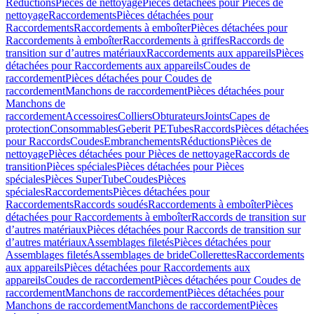
Réductions
Pièces de nettoyage
Pièces détachées pour Pièces de
nettoyage
Raccordements
Pièces détachées pour
Raccordements
Raccordements à emboîter
Pièces détachées pour
Raccordements à emboîter
Raccordements à griffes
Raccords de
transition sur d’autres matériaux
Raccordements aux appareils
Pièces
détachées pour Raccordements aux appareils
Coudes de
raccordement
Pièces détachées pour Coudes de
raccordement
Manchons de raccordement
Pièces détachées pour
Manchons de
raccordement
Accessoires
Colliers
Obturateurs
Joints
Capes de
protection
Consommables
Geberit PE
Tubes
Raccords
Pièces détachées
pour Raccords
Coudes
Embranchements
Réductions
Pièces de
nettoyage
Pièces détachées pour Pièces de nettoyage
Raccords de
transition
Pièces spéciales
Pièces détachées pour Pièces
spéciales
Pièces SuperTube
Coudes
Pièces
spéciales
Raccordements
Pièces détachées pour
Raccordements
Raccords soudés
Raccordements à emboîter
Pièces
détachées pour Raccordements à emboîter
Raccords de transition sur
d’autres matériaux
Pièces détachées pour Raccords de transition sur
d’autres matériaux
Assemblages filetés
Pièces détachées pour
Assemblages filetés
Assemblages de bride
Collerettes
Raccordements
aux appareils
Pièces détachées pour Raccordements aux
appareils
Coudes de raccordement
Pièces détachées pour Coudes de
raccordement
Manchons de raccordement
Pièces détachées pour
Manchons de raccordement
Manchons de raccordement
Pièces