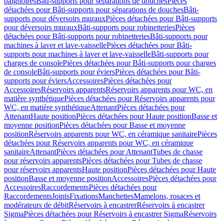
baignoires
Bâti-supports pour séparations de douches
Pièces
détachées pour Bâti-supports pour séparations de douches
Bâti-
supports pour déversoirs muraux
Pièces détachées pour Bâti-supports
pour déversoirs muraux
Bâti-supports pour robinetteries
Pièces
détachées pour Bâti-supports pour robinetteries
Bâti-supports pour
machines à laver et lave-vaisselle
Pièces détachées pour Bâti-
supports pour machines à laver et lave-vaisselle
Bâti-supports pour
charges de console
Pièces détachées pour Bâti-supports pour charges
de console
Bâti-supports pour éviers
Pièces détachées pour Bâti-
supports pour éviers
Accessoires
Pièces détachées pour
Accessoires
Réservoirs apparents
Réservoirs apparents pour WC, en
matière synthétique
Pièces détachées pour Réservoirs apparents pour
WC, en matière synthétique
Attenant
Pièces détachées pour
Attenant
Haute position
Pièces détachées pour Haute position
Basse et
moyenne position
Pièces détachées pour Basse et moyenne
position
Réservoirs apparents pour WC, en céramique sanitaire
Pièces
détachées pour Réservoirs apparents pour WC, en céramique
sanitaire
Attenant
Pièces détachées pour Attenant
Tubes de chasse
pour réservoirs apparents
Pièces détachées pour Tubes de chasse
pour réservoirs apparents
Haute position
Pièces détachées pour Haute
position
Basse et moyenne position
Accessoires
Pièces détachées pour
Accessoires
Raccordements
Pièces détachées pour
Raccordements
Joints
Fixations
Manchettes
Mamelons, rosaces et
modérateurs de débit
Réservoirs à encastrer
Réservoirs à encastrer
Sigma
Pièces détachées pour Réservoirs à encastrer Sigma
Réservoirs