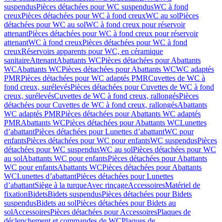
suspendus
Pièces détachées pour WC suspendus
WC à fond
creux
Pièces détachées pour WC à fond creux
WC au sol
Pièces
détachées pour WC au sol
WC à fond creux pour réservoir
attenant
Pièces détachées pour WC à fond creux pour réservoir
attenant
WC à fond creux
Pièces détachées pour WC à fond
creux
Réservoirs apparents pour WC, en céramique
sanitaire
Attenant
Abattants WC
Pièces détachées pour Abattants
WC
Abattants WC
Pièces détachées pour Abattants WC
WC adaptés
PMR
Pièces détachées pour WC adaptés PMR
Cuvettes de WC à
fond creux, surélevés
Pièces détachées pour Cuvettes de WC à fond
creux, surélevés
Cuvettes de WC à fond creux, rallongés
Pièces
détachées pour Cuvettes de WC à fond creux, rallongés
Abattants
WC adaptés PMR
Pièces détachées pour Abattants WC adaptés
PMR
Abattants WC
Pièces détachées pour Abattants WC
Lunettes
d’abattant
Pièces détachées pour Lunettes d’abattant
WC pour
enfants
Pièces détachées pour WC pour enfants
WC suspendus
Pièces
détachées pour WC suspendus
WC au sol
Pièces détachées pour WC
au sol
Abattants WC pour enfants
Pièces détachées pour Abattants
WC pour enfants
Abattants WC
Pièces détachées pour Abattants
WC
Lunettes d’abattant
Pièces détachées pour Lunettes
d’abattant
Siège à la turque
Avec rinçage
Accessoires
Matériel de
fixation
Bidets
Bidets suspendus
Pièces détachées pour Bidets
suspendus
Bidets au sol
Pièces détachées pour Bidets au
sol
Accessoires
Pièces détachées pour Accessoires
Plaques de
déclenchement et commandes de WC
Plaques de