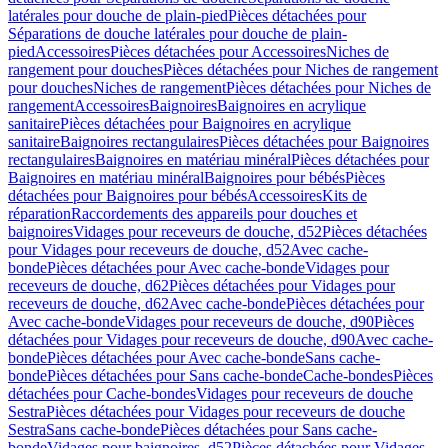
latérales pour douche de plain-pied
Pièces détachées pour
Séparations de douche latérales pour douche de plain-
pied
Accessoires
Pièces détachées pour Accessoires
Niches de
rangement pour douches
Pièces détachées pour Niches de rangement
pour douches
Niches de rangement
Pièces détachées pour Niches de
rangement
Accessoires
Baignoires
Baignoires en acrylique
sanitaire
Pièces détachées pour Baignoires en acrylique
sanitaire
Baignoires rectangulaires
Pièces détachées pour Baignoires
rectangulaires
Baignoires en matériau minéral
Pièces détachées pour
Baignoires en matériau minéral
Baignoires pour bébés
Pièces
détachées pour Baignoires pour bébés
Accessoires
Kits de
réparation
Raccordements des appareils pour douches et
baignoires
Vidages pour receveurs de douche, d52
Pièces détachées
pour Vidages pour receveurs de douche, d52
Avec cache-
bonde
Pièces détachées pour Avec cache-bonde
Vidages pour
receveurs de douche, d62
Pièces détachées pour Vidages pour
receveurs de douche, d62
Avec cache-bonde
Pièces détachées pour
Avec cache-bonde
Vidages pour receveurs de douche, d90
Pièces
détachées pour Vidages pour receveurs de douche, d90
Avec cache-
bonde
Pièces détachées pour Avec cache-bonde
Sans cache-
bonde
Pièces détachées pour Sans cache-bonde
Cache-bondes
Pièces
détachées pour Cache-bondes
Vidages pour receveurs de douche
Sestra
Pièces détachées pour Vidages pour receveurs de douche
Sestra
Sans cache-bonde
Pièces détachées pour Sans cache-
bonde
Vidages pour baignoires, d52
Pièces détachées pour Vidages