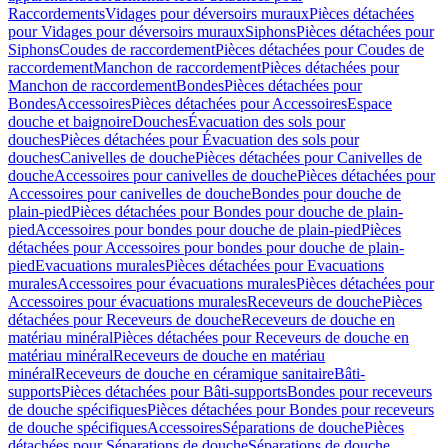
Raccordements
Vidages pour déversoirs muraux
Pièces détachées
pour Vidages pour déversoirs muraux
Siphons
Pièces détachées pour
Siphons
Coudes de raccordement
Pièces détachées pour Coudes de
raccordement
Manchon de raccordement
Pièces détachées pour
Manchon de raccordement
Bondes
Pièces détachées pour
Bondes
Accessoires
Pièces détachées pour Accessoires
Espace
douche et baignoire
Douches
Évacuation des sols pour
douches
Pièces détachées pour Évacuation des sols pour
douches
Canivelles de douche
Pièces détachées pour Canivelles de
douche
Accessoires pour canivelles de douche
Pièces détachées pour
Accessoires pour canivelles de douche
Bondes pour douche de
plain-pied
Pièces détachées pour Bondes pour douche de plain-
pied
Accessoires pour bondes pour douche de plain-pied
Pièces
détachées pour Accessoires pour bondes pour douche de plain-
pied
Evacuations murales
Pièces détachées pour Evacuations
murales
Accessoires pour évacuations murales
Pièces détachées pour
Accessoires pour évacuations murales
Receveurs de douche
Pièces
détachées pour Receveurs de douche
Receveurs de douche en
matériau minéral
Pièces détachées pour Receveurs de douche en
matériau minéral
Receveurs de douche en matériau
minéral
Receveurs de douche en céramique sanitaire
Bâti-
supports
Pièces détachées pour Bâti-supports
Bondes pour receveurs
de douche spécifiques
Pièces détachées pour Bondes pour receveurs
de douche spécifiques
Accessoires
Séparations de douche
Pièces
détachées pour Séparations de douche
Séparations de douche