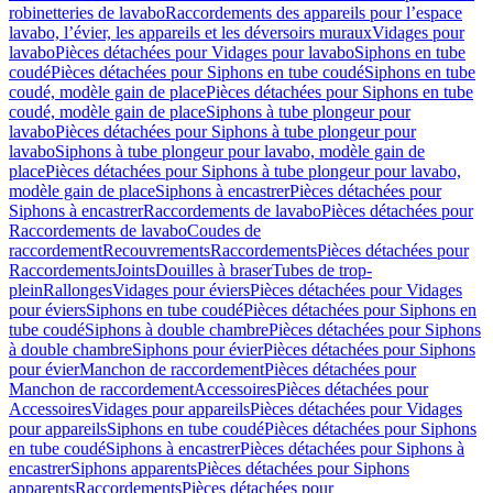
robinetteries de lavabo
Raccordements des appareils pour l’espace
lavabo, l’évier, les appareils et les déversoirs muraux
Vidages pour
lavabo
Pièces détachées pour Vidages pour lavabo
Siphons en tube
coudé
Pièces détachées pour Siphons en tube coudé
Siphons en tube
coudé, modèle gain de place
Pièces détachées pour Siphons en tube
coudé, modèle gain de place
Siphons à tube plongeur pour
lavabo
Pièces détachées pour Siphons à tube plongeur pour
lavabo
Siphons à tube plongeur pour lavabo, modèle gain de
place
Pièces détachées pour Siphons à tube plongeur pour lavabo,
modèle gain de place
Siphons à encastrer
Pièces détachées pour
Siphons à encastrer
Raccordements de lavabo
Pièces détachées pour
Raccordements de lavabo
Coudes de
raccordement
Recouvrements
Raccordements
Pièces détachées pour
Raccordements
Joints
Douilles à braser
Tubes de trop-
plein
Rallonges
Vidages pour éviers
Pièces détachées pour Vidages
pour éviers
Siphons en tube coudé
Pièces détachées pour Siphons en
tube coudé
Siphons à double chambre
Pièces détachées pour Siphons
à double chambre
Siphons pour évier
Pièces détachées pour Siphons
pour évier
Manchon de raccordement
Pièces détachées pour
Manchon de raccordement
Accessoires
Pièces détachées pour
Accessoires
Vidages pour appareils
Pièces détachées pour Vidages
pour appareils
Siphons en tube coudé
Pièces détachées pour Siphons
en tube coudé
Siphons à encastrer
Pièces détachées pour Siphons à
encastrer
Siphons apparents
Pièces détachées pour Siphons
apparents
Raccordements
Pièces détachées pour