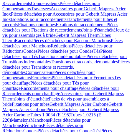
Raccordements
Compensateurs
Pièces détachées pour
Compensateurs
Traversées
Accessoires pour Geberit Mapress Acier
Inox
Pièces détachées pour Accessoires pour Geberit Mapress Acier
Inox
Isolations pour raccordements
Etanchements pour tubes et
raccords
Fixations pour tubes
Fixations de raccordements
Pièces
détachées pour Fixations de raccordements
Joints d'étanchéité
Jeux de
vis pour assemblages à bride
Geberit Mapress Therm
Tubes
Therm
Raccords
Pièces détachées pour Raccords
Manchons
Pièces
détachées pour Manchons
Réductions
Pièces détachées pour
Réductions
Coudes
Pièces détachées pour Coudes
Tés
Pièces
détachées pour Tés
Transitions indémontables
Pièces détachées pour
Transitions indémontables
Transitions et raccords, démontables
Pièces
détachées pour Transitions et raccords,
démontables
Compensateurs
Pièces détachées pour
Compensateurs
Fermetures
Pièces détachées pour Fermetures
Tés
pour chauffage
Pièces détachées pour Tés pour
chauffage
Raccordements pour chauffage
Pièces détachées pour
Raccordements pour chauffage
Accessoires pour Geberit Mapress
Therm
Joints d’étanchéité
Packs de vis pour assemblages à
bride
Fixations pour tubes
Geberit Mapress Acier Carbone
Geberit
Mapress Acier Carbone
Pièces détachées pour Geberit Mapress
Acier Carbone
Tubes 1.0034 (E 195)
Tubes 1.0215 (E
220)
Mamelons
Manchons
Pièces détachées pour
Manchons
Réductions
Pièces détachées pour
Réductions
Coudes
Pièces détachées pour Coudes
Tés
Pièces