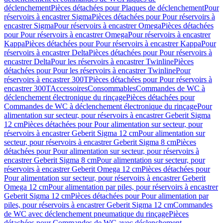
déclenchement
Pièces détachées pour Plaques de déclenchement
Pour
réservoirs à encastrer Sigma
Pièces détachées pour Pour réservoirs à
encastrer Sigma
Pour réservoirs à encastrer Omega
Pièces détachées
pour Pour réservoirs à encastrer Omega
Pour réservoirs à encastrer
Kappa
Pièces détachées pour Pour réservoirs à encastrer Kappa
Pour
réservoirs à encastrer Delta
Pièces détachées pour Pour réservoirs à
encastrer Delta
Pour les réservoirs à encastrer Twinline
Pièces
détachées pour Pour les réservoirs à encastrer Twinline
Pour
réservoirs à encastrer 300T
Pièces détachées pour Pour réservoirs à
encastrer 300T
Accessoires
Consommables
Commandes de WC à
déclenchement électronique du rinçage
Pièces détachées pour
Commandes de WC à déclenchement électronique du rinçage
Pour
alimentation sur secteur, pour réservoirs à encastrer Geberit Sigma
12 cm
Pièces détachées pour Pour alimentation sur secteur, pour
réservoirs à encastrer Geberit Sigma 12 cm
Pour alimentation sur
secteur, pour réservoirs à encastrer Geberit Sigma 8 cm
Pièces
détachées pour Pour alimentation sur secteur, pour réservoirs à
encastrer Geberit Sigma 8 cm
Pour alimentation sur secteur, pour
réservoirs à encastrer Geberit Omega 12 cm
Pièces détachées pour
Pour alimentation sur secteur, pour réservoirs à encastrer Geberit
Omega 12 cm
Pour alimentation par piles, pour réservoirs à encastrer
Geberit Sigma 12 cm
Pièces détachées pour Pour alimentation par
piles, pour réservoirs à encastrer Geberit Sigma 12 cm
Commandes
de WC avec déclenchement pneumatique du rinçage
Pièces
détachées pour Commandes de WC avec déclenchement