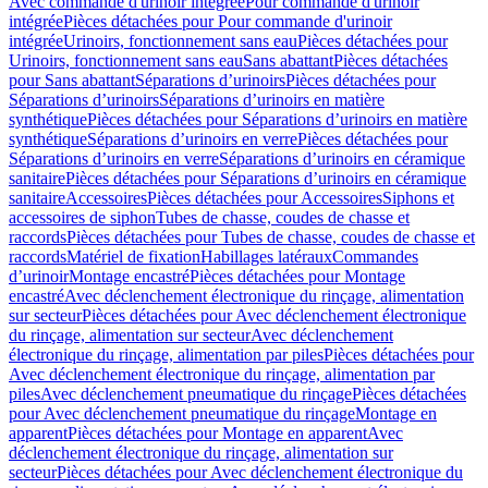
Avec commande d'urinoir intégrée
Pour commande d'urinoir
intégrée
Pièces détachées pour Pour commande d'urinoir
intégrée
Urinoirs, fonctionnement sans eau
Pièces détachées pour
Urinoirs, fonctionnement sans eau
Sans abattant
Pièces détachées
pour Sans abattant
Séparations d’urinoirs
Pièces détachées pour
Séparations d’urinoirs
Séparations d’urinoirs en matière
synthétique
Pièces détachées pour Séparations d’urinoirs en matière
synthétique
Séparations d’urinoirs en verre
Pièces détachées pour
Séparations d’urinoirs en verre
Séparations d’urinoirs en céramique
sanitaire
Pièces détachées pour Séparations d’urinoirs en céramique
sanitaire
Accessoires
Pièces détachées pour Accessoires
Siphons et
accessoires de siphon
Tubes de chasse, coudes de chasse et
raccords
Pièces détachées pour Tubes de chasse, coudes de chasse et
raccords
Matériel de fixation
Habillages latéraux
Commandes
dʼurinoir
Montage encastré
Pièces détachées pour Montage
encastré
Avec déclenchement électronique du rinçage, alimentation
sur secteur
Pièces détachées pour Avec déclenchement électronique
du rinçage, alimentation sur secteur
Avec déclenchement
électronique du rinçage, alimentation par piles
Pièces détachées pour
Avec déclenchement électronique du rinçage, alimentation par
piles
Avec déclenchement pneumatique du rinçage
Pièces détachées
pour Avec déclenchement pneumatique du rinçage
Montage en
apparent
Pièces détachées pour Montage en apparent
Avec
déclenchement électronique du rinçage, alimentation sur
secteur
Pièces détachées pour Avec déclenchement électronique du