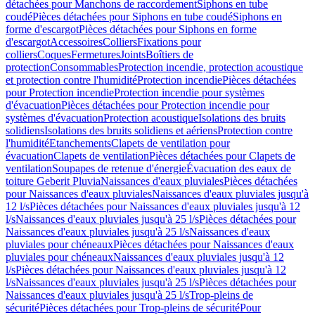
détachées pour Manchons de raccordement
Siphons en tube
coudé
Pièces détachées pour Siphons en tube coudé
Siphons en
forme d'escargot
Pièces détachées pour Siphons en forme
d'escargot
Accessoires
Colliers
Fixations pour
colliers
Coques
Fermetures
Joints
Boîtiers de
protection
Consommables
Protection incendie, protection acoustique
et protection contre l'humidité
Protection incendie
Pièces détachées
pour Protection incendie
Protection incendie pour systèmes
d'évacuation
Pièces détachées pour Protection incendie pour
systèmes d'évacuation
Protection acoustique
Isolations des bruits
solidiens
Isolations des bruits solidiens et aériens
Protection contre
l'humidité
Etanchements
Clapets de ventilation pour
évacuation
Clapets de ventilation
Pièces détachées pour Clapets de
ventilation
Soupapes de retenue d'énergie
Évacuation des eaux de
toiture Geberit Pluvia
Naissances d'eaux pluviales
Pièces détachées
pour Naissances d'eaux pluviales
Naissances d'eaux pluviales jusqu'à
12 l/s
Pièces détachées pour Naissances d'eaux pluviales jusqu'à 12
l/s
Naissances d'eaux pluviales jusqu'à 25 l/s
Pièces détachées pour
Naissances d'eaux pluviales jusqu'à 25 l/s
Naissances d'eaux
pluviales pour chéneaux
Pièces détachées pour Naissances d'eaux
pluviales pour chéneaux
Naissances d'eaux pluviales jusqu'à 12
l/s
Pièces détachées pour Naissances d'eaux pluviales jusqu'à 12
l/s
Naissances d'eaux pluviales jusqu'à 25 l/s
Pièces détachées pour
Naissances d'eaux pluviales jusqu'à 25 l/s
Trop-pleins de
sécurité
Pièces détachées pour Trop-pleins de sécurité
Pour