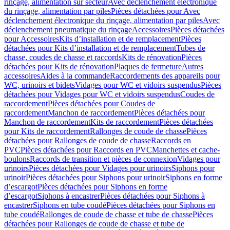
rinçage, alimentation sur secteur
Avec déclenchement électronique
du rinçage, alimentation par piles
Pièces détachées pour Avec
déclenchement électronique du rinçage, alimentation par piles
Avec
déclenchement pneumatique du rinçage
Accessoires
Pièces détachées
pour Accessoires
Kits d’installation et de remplacement
Pièces
détachées pour Kits d’installation et de remplacement
Tubes de
chasse, coudes de chasse et raccords
Kits de rénovation
Pièces
détachées pour Kits de rénovation
Plaques de fermeture
Autres
accessoires
Aides à la commande
Raccordements des appareils pour
WC, urinoirs et bidets
Vidages pour WC et vidoirs suspendus
Pièces
détachées pour Vidages pour WC et vidoirs suspendus
Coudes de
raccordement
Pièces détachées pour Coudes de
raccordement
Manchon de raccordement
Pièces détachées pour
Manchon de raccordement
Kits de raccordement
Pièces détachées
pour Kits de raccordement
Rallonges de coude de chasse
Pièces
détachées pour Rallonges de coude de chasse
Raccords en
PVC
Pièces détachées pour Raccords en PVC
Manchettes et cache-
boulons
Raccords de transition et pièces de connexion
Vidages pour
urinoirs
Pièces détachées pour Vidages pour urinoirs
Siphons pour
urinoir
Pièces détachées pour Siphons pour urinoir
Siphons en forme
d’escargot
Pièces détachées pour Siphons en forme
d’escargot
Siphons à encastrer
Pièces détachées pour Siphons à
encastrer
Siphons en tube coudé
Pièces détachées pour Siphons en
tube coudé
Rallonges de coude de chasse et tube de chasse
Pièces
détachées pour Rallonges de coude de chasse et tube de