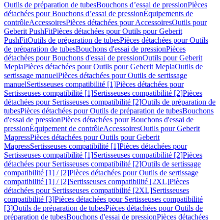
Outils de préparation de tubes
Bouchons d’essai de pression
Pièces
détachées pour Bouchons d’essai de pression
Équipements de
contrôle
Accessoires
Pièces détachées pour Accessoires
Outils pour
Geberit PushFit
Pièces détachées pour Outils pour Geberit
PushFit
Outils de préparation de tubes
Pièces détachées pour Outils
de préparation de tubes
Bouchons d'essai de pression
Pièces
détachées pour Bouchons d'essai de pression
Outils pour Geberit
Mepla
Pièces détachées pour Outils pour Geberit Mepla
Outils de
sertissage manuel
Pièces détachées pour Outils de sertissage
manuel
Sertisseuses compatibilité [1]
Pièces détachées pour
Sertisseuses compatibilité [1]
Sertisseuses compatibilité [2]
Pièces
détachées pour Sertisseuses compatibilité [2]
Outils de préparation de
tubes
Pièces détachées pour Outils de préparation de tubes
Bouchons
d'essai de pression
Pièces détachées pour Bouchons d'essai de
pression
Équipement de contrôle
Accessoires
Outils pour Geberit
Mapress
Pièces détachées pour Outils pour Geberit
Mapress
Sertisseuses compatibilité [1]
Pièces détachées pour
Sertisseuses compatibilité [1]
Sertisseuses compatibilité [2]
Pièces
détachées pour Sertisseuses compatibilité [2]
Outils de sertissage
compatibilité [1] / [2]
Pièces détachées pour Outils de sertissage
compatibilité [1] / [2]
Sertisseuses compatibilité [2XL]
Pièces
détachées pour Sertisseuses compatibilité [2XL]
Sertisseuses
compatibilité [3]
Pièces détachées pour Sertisseuses compatibilité
[3]
Outils de préparation de tubes
Pièces détachées pour Outils de
préparation de tubes
Bouchons d'essai de pression
Pièces détachées