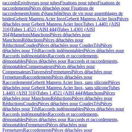
raccords
Enjoliveurs pour tubes
Fixations pour tubes
Fixations de
raccordements
Pièces détachées pour Fixations de
raccordements
Joints d'étanchéité
Jeux de vis pour assemblages de
brides
Geberit Mapress Acier Inox
Geberit Mapress Acier Inox
Pièces
détachées pour Geberit Mapress Acier Inox
Tubes 1.4401 (AISI
316)
Tubes 1.4521 (AISI 444)
Tubes 1.4301 (AISI
304)
Mamelons
Manchons
Pièces détachées pour
Manchons
Réductions
Pièces détachées pour
Réductions
Coudes
Pièces détachées pour Coudes
Tés
Pièces
détachées pour Tés
Raccords indémontables
Pièces détachées pour
Raccords indémontables
Raccords et raccordements,
démontables
Pièces détachées pour Raccords et raccordements,
démontables
Compensateurs
Pièces détachées pour
Compensateurs
Traversées
Fermetures
Pièces détachées pour
Fermetures
Raccordements
Pièces détachées pour
Raccordements
Geberit Mapress Acier Inox, sans silicone
Pièces
détachées pour Geberit Mapress Acier Inox, sans silicone
Tubes
1.4401 (AISI 316)
Tubes 1.4521 (AISI 444)
Manchons
Pièces
détachées pour Manchons
Réductions
Pièces détachées pour
Réductions
Coudes
Pièces détachées pour Coudes
Tés
Pièces
détachées pour Tés
Raccords indémontables
Pièces détachées pour
Raccords indémontables
Raccords et raccordements,
démontables
Pièces détachées pour Raccords et raccordements,
démontables
Fermetures
Pièces détachées pour
Fermetures
Raccordements
Pièces détachées pour