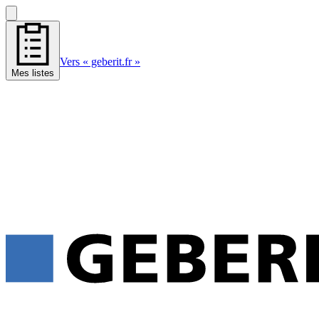
Vers « geberit.fr »
Mes listes