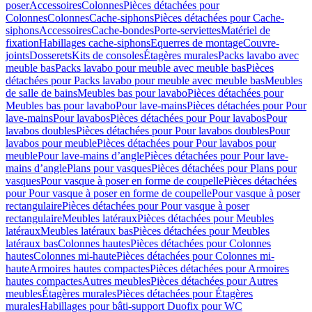
poser
Accessoires
Colonnes
Pièces détachées pour
Colonnes
Colonnes
Cache-siphons
Pièces détachées pour Cache-
siphons
Accessoires
Cache-bondes
Porte-serviettes
Matériel de
fixation
Habillages cache-siphons
Equerres de montage
Couvre-
joints
Dosserets
Kits de consoles
Étagères murales
Packs lavabo avec
meuble bas
Packs lavabo pour meuble avec meuble bas
Pièces
détachées pour Packs lavabo pour meuble avec meuble bas
Meubles
de salle de bains
Meubles bas pour lavabo
Pièces détachées pour
Meubles bas pour lavabo
Pour lave-mains
Pièces détachées pour Pour
lave-mains
Pour lavabos
Pièces détachées pour Pour lavabos
Pour
lavabos doubles
Pièces détachées pour Pour lavabos doubles
Pour
lavabos pour meuble
Pièces détachées pour Pour lavabos pour
meuble
Pour lave-mains d’angle
Pièces détachées pour Pour lave-
mains d’angle
Plans pour vasques
Pièces détachées pour Plans pour
vasques
Pour vasque à poser en forme de coupelle
Pièces détachées
pour Pour vasque à poser en forme de coupelle
Pour vasque à poser
rectangulaire
Pièces détachées pour Pour vasque à poser
rectangulaire
Meubles latéraux
Pièces détachées pour Meubles
latéraux
Meubles latéraux bas
Pièces détachées pour Meubles
latéraux bas
Colonnes hautes
Pièces détachées pour Colonnes
hautes
Colonnes mi-haute
Pièces détachées pour Colonnes mi-
haute
Armoires hautes compactes
Pièces détachées pour Armoires
hautes compactes
Autres meubles
Pièces détachées pour Autres
meubles
Étagères murales
Pièces détachées pour Étagères
murales
Habillages pour bâti-support Duofix pour WC