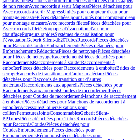
raccords filetés
Clapets de non retour
Pièces détachées pour Clapets
de non retour
Avec raccords à sertir Mapress
Pièces détachées pour
Avec raccords à sertir Mapress
Unités pour compteur d'eau pour
montage encastré
Pièces détachées pour Unités pour compteur d'eau
pour montage encastré
Avec raccords filetés
Pièces détachées pour
Avec raccords filetés
Soupapes d'évacuation d'air pour
chauffage
Purgeurs rapides
Systèmes de canalisation pour
l’évacuation
Geberit Silent-db20
Tubes
Raccords
Pièces détachées
pour Raccords
Coudes
Embranchements
Pièces détachées pour
Embranchements
Réductions
Pièces de nettoyage
Pièces détachées
pour Pièces de nettoyage
Raccordements
Pièces détachées pour
Raccordements
Raccordements à souder
Raccordements à
emboîter
Pièces détachées pour Raccordements à emboîter
Brides de
serrage
Raccords de transition sur d’autres matériaux
Pièces
détachées pour Raccords de transition sur d’autres
matériaux
Raccordements aux appareils
Pièces détachées pour
Raccordements aux appareils
Coudes de raccordement
Pièces
détachées pour Coudes de raccordement
Manchons de raccordement
à emboîter
Pièces détachées pour Manchons de raccordement à
emboîter
Accessoires
Colliers
Fixations pour
colliers
Fermetures
Joints
Consommables
Geberit Silent-
PP
Tubes
Pièces détachées pour Tubes
Raccords
Pièces détachées
pour Raccords
Coudes
Pièces détachées pour
Coudes
Embranchements
Pièces détachées pour
Embranchements
Réductions
Pièces détachées pour