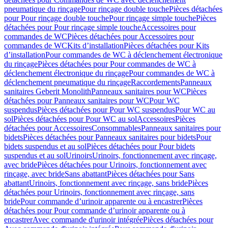
pneumatique du rinçage
Pour rinçage double touche
Pièces détachées
pour Pour rinçage double touche
Pour rinçage simple touche
Pièces
détachées pour Pour rinçage simple touche
Accessoires pour
commandes de WC
Pièces détachées pour Accessoires pour
commandes de WC
Kits d’installation
Pièces détachées pour Kits
d’installation
Pour commandes de WC à déclenchement électronique
du rinçage
Pièces détachées pour Pour commandes de WC à
déclenchement électronique du rinçage
Pour commandes de WC à
déclenchement pneumatique du rinçage
Raccordements
Panneaux
sanitaires Geberit Monolith
Panneaux sanitaires pour WC
Pièces
détachées pour Panneaux sanitaires pour WC
Pour WC
suspendus
Pièces détachées pour Pour WC suspendus
Pour WC au
sol
Pièces détachées pour Pour WC au sol
Accessoires
Pièces
détachées pour Accessoires
Consommables
Panneaux sanitaires pour
bidets
Pièces détachées pour Panneaux sanitaires pour bidets
Pour
bidets suspendus et au sol
Pièces détachées pour Pour bidets
suspendus et au sol
Urinoirs
Urinoirs, fonctionnement avec rinçage,
avec bride
Pièces détachées pour Urinoirs, fonctionnement avec
rinçage, avec bride
Sans abattant
Pièces détachées pour Sans
abattant
Urinoirs, fonctionnement avec rinçage, sans bride
Pièces
détachées pour Urinoirs, fonctionnement avec rinçage, sans
bride
Pour commande d’urinoir apparente ou à encastrer
Pièces
détachées pour Pour commande d’urinoir apparente ou à
encastrer
Avec commande d'urinoir intégrée
Pièces détachées pour