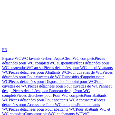
FR
Espace WC
WC lavants Geberit AquaClean
WC complets
Pièces
détachées pour WC complets
WC suspendus
Pièces détachées pour
WC suspendus
WC au sol
Pièces détachées pour WC au sol
Abattants
WC
Pièces détachées pour Abattants WC
Pour cuvettes de WC
Pièces
détachées pour Pour cuvettes de WC
Dispositifs d’appoint pour
WC
Pièces détachées pour Dispositifs d’appoint pour WC
Pour
cuvettes de WC
Pièces détachées pour Pour cuvettes de WC
Panneau
design
Pièces détachées pour Panneau design
Pour WC
complets
Pièces détachées pour Pour WC complets
Pour abattants
WC
Pièces détachées pour Pour abattants WC
Accessoires
Pièces
détachées pour Accessoires
Pour WC complets
Pour abattants
WC
Pièces détachées pour Pour abattants WC
Pour abattants WC et
WC complets
Consommables
WC et abattants WC
WC