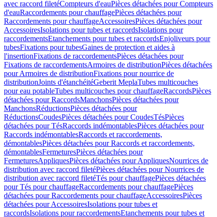
avec raccord fileté
Compteurs d'eau
Pièces détachées pour Compteurs
d'eau
Raccordements pour chauffage
Pièces détachées pour
Raccordements pour chauffage
Accessoires
Pièces détachées pour
Accessoires
Isolations pour tubes et raccords
Isolations pour
raccordements
Etanchements pour tubes et raccords
Enjoliveurs pour
tubes
Fixations pour tubes
Gaines de protection et aides à
l'insertion
Fixations de raccordements
Pièces détachées pour
Fixations de raccordements
Armoires de distribution
Pièces détachées
pour Armoires de distribution
Fixations pour nourrice de
distribution
Joints d'étanchéité
Geberit Mepla
Tubes multicouches
pour eau potable
Tubes multicouches pour chauffage
Raccords
Pièces
détachées pour Raccords
Manchons
Pièces détachées pour
Manchons
Réductions
Pièces détachées pour
Réductions
Coudes
Pièces détachées pour Coudes
Tés
Pièces
détachées pour Tés
Raccords indémontables
Pièces détachées pour
Raccords indémontables
Raccords et raccordements,
démontables
Pièces détachées pour Raccords et raccordements,
démontables
Fermetures
Pièces détachées pour
Fermetures
Appliques
Pièces détachées pour Appliques
Nourrices de
distribution avec raccord fileté
Pièces détachées pour Nourrices de
distribution avec raccord fileté
Tés pour chauffage
Pièces détachées
pour Tés pour chauffage
Raccordements pour chauffage
Pièces
détachées pour Raccordements pour chauffage
Accessoires
Pièces
détachées pour Accessoires
Isolations pour tubes et
raccords
Isolations pour raccordements
Etanchements pour tubes et