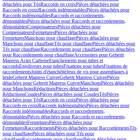
détachées pour Tés
Raccords en croix
Pièces détachées pour
Raccords en croix
Raccords indémontables
Pièces détachées pour
Raccords indémontables
Raccords et raccordements,
démontables
Pièces détachées pour Raccords et raccordements,
démontables
Compensateurs
Pièces détachées pour
Compensateurs
Fermetures
Pièces détachées pour
Fermetures
Manchons pour chauffage
Pièces détachées pour
Manchons pour chauffage
Tés pour chauffage
Pièces détachées pour
Tés pour chauffage
Raccordements pour chauffage
Pièces détachées
pour Raccordements pour chauffage
Accessoires pour Geberit
Mapress Acier Carbone
Etanchements pour tubes et
raccords
Enjoliveurs pour tubes
Fixations pour tubes
Fixations de
raccordements
Joints d'étanchéité
Jeux de vis pour assemblages à
bride
Geberit Mapress Cuivre
Geberit Mapress Cuivre
Pièces
détachées pour Geberit Mapress Cuivre
Manchons
Pièces détachées
pour Manchons
Réductions
Pièces détachées pour
Réductions
Coudes
Pièces détachées pour Coudes
Tés
Pièces
détachées pour Tés
Raccords en croix
Pièces détachées pour
Raccords en croix
Raccords indémontables
Pièces détachées pour
Raccords indémontables
Raccords et raccordements,
démontables
Pièces détachées pour Raccords et raccordements,
démontables
Fermetures
Pièces détachées pour
Fermetures
Raccordements
Pièces détachées pour Raccordements
Tés
pour chauffage
Pièces détachées pour Tés pour
chauffage
Raccordements pour chauffage
Pièces détachées pour