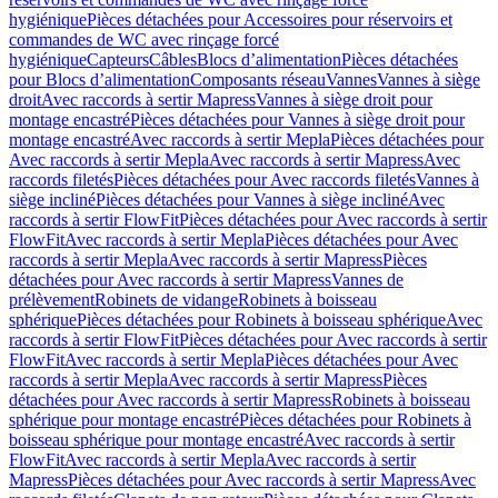
hygiénique
Pièces détachées pour Accessoires pour réservoirs et
commandes de WC avec rinçage forcé
hygiénique
Capteurs
Câbles
Blocs d’alimentation
Pièces détachées
pour Blocs d’alimentation
Composants réseau
Vannes
Vannes à siège
droit
Avec raccords à sertir Mapress
Vannes à siège droit pour
montage encastré
Pièces détachées pour Vannes à siège droit pour
montage encastré
Avec raccords à sertir Mepla
Pièces détachées pour
Avec raccords à sertir Mepla
Avec raccords à sertir Mapress
Avec
raccords filetés
Pièces détachées pour Avec raccords filetés
Vannes à
siège incliné
Pièces détachées pour Vannes à siège incliné
Avec
raccords à sertir FlowFit
Pièces détachées pour Avec raccords à sertir
FlowFit
Avec raccords à sertir Mepla
Pièces détachées pour Avec
raccords à sertir Mepla
Avec raccords à sertir Mapress
Pièces
détachées pour Avec raccords à sertir Mapress
Vannes de
prélèvement
Robinets de vidange
Robinets à boisseau
sphérique
Pièces détachées pour Robinets à boisseau sphérique
Avec
raccords à sertir FlowFit
Pièces détachées pour Avec raccords à sertir
FlowFit
Avec raccords à sertir Mepla
Pièces détachées pour Avec
raccords à sertir Mepla
Avec raccords à sertir Mapress
Pièces
détachées pour Avec raccords à sertir Mapress
Robinets à boisseau
sphérique pour montage encastré
Pièces détachées pour Robinets à
boisseau sphérique pour montage encastré
Avec raccords à sertir
FlowFit
Avec raccords à sertir Mepla
Avec raccords à sertir
Mapress
Pièces détachées pour Avec raccords à sertir Mapress
Avec