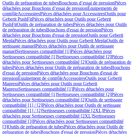
Outils de préparation de tubes
Bouchons d’essai de pression
Pièces
détachées pour Bouchons d’essai de pression
Équipements de
contrôle
Accessoires
Pièces détachées pour Accessoires
Outils pour
Geberit PushFit
Pièces détachées pour Outils pour Geberit
PushFit
Outils de préparation de tubes
Pièces détachées pour Outils
de préparation de tubes
Bouchons d'essai de pression
Pièces
détachées pour Bouchons d'essai de pression
Outils pour Geberit
Mepla
Pièces détachées pour Outils pour Geberit Mepla
Outils de
sertissage manuel
Pièces détachées pour Outils de sertissage
manuel
Sertisseuses compatibilité [1]
Pièces détachées pour
Sertisseuses compatibilité [1]
Sertisseuses compatibilité [2]
Pièces
détachées pour Sertisseuses compatibilité [2]
Outils de préparation de
tubes
Pièces détachées pour Outils de préparation de tubes
Bouchons
d'essai de pression
Pièces détachées pour Bouchons d'essai de
pression
Équipement de contrôle
Accessoires
Outils pour Geberit
Mapress
Pièces détachées pour Outils pour Geberit
Mapress
Sertisseuses compatibilité [1]
Pièces détachées pour
Sertisseuses compatibilité [1]
Sertisseuses compatibilité [2]
Pièces
détachées pour Sertisseuses compatibilité [2]
Outils de sertissage
compatibilité [1] / [2]
Pièces détachées pour Outils de sertissage
compatibilité [1] / [2]
Sertisseuses compatibilité [2XL]
Pièces
détachées pour Sertisseuses compatibilité [2XL]
Sertisseuses
compatibilité [3]
Pièces détachées pour Sertisseuses compatibilité
[3]
Outils de préparation de tubes
Pièces détachées pour Outils de
préparation de tubes
Bouchons d'essai de pression
Pièces détachées