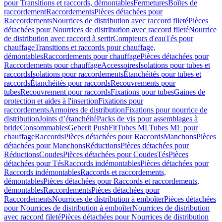
pour Transitions et raccords, démontables
Fermetures
Boîtes de
raccordement
Raccordements
Pièces détachées pour
Raccordements
Nourrices de distribution avec raccord fileté
Pièces
détachées pour Nourrices de distribution avec raccord fileté
Nourrice
de distribution avec raccord à sertir
Compteurs d'eau
Tés pour
chauffage
Transitions et raccords pour chauffage,
démontables
Raccordements pour chauffage
Pièces détachées pour
Raccordements pour chauffage
Accessoires
Isolations pour tubes et
raccords
Isolations pour raccordements
Étanchéités pour tubes et
raccords
Étanchéités pour raccords
Recouvrements pour
tubes
Recouvrement pour raccords
Fixations pour tubes
Gaines de
protection et aides à l'insertion
Fixations pour
raccordements
Armoires de distribution
Fixations pour nourrice de
distribution
Joints d’étanchéité
Packs de vis pour assemblages à
bride
Consommables
Geberit PushFit
Tubes ML
Tubes ML pour
chauffage
Raccords
Pièces détachées pour Raccords
Manchons
Pièces
détachées pour Manchons
Réductions
Pièces détachées pour
Réductions
Coudes
Pièces détachées pour Coudes
Tés
Pièces
détachées pour Tés
Raccords indémontables
Pièces détachées pour
Raccords indémontables
Raccords et raccordements,
démontables
Pièces détachées pour Raccords et raccordements,
démontables
Raccordements
Pièces détachées pour
Raccordements
Nourrices de distribution à emboîter
Pièces détachées
pour Nourrices de distribution à emboîter
Nourrices de distribution
avec raccord fileté
Pièces détachées pour Nourrices de distribution