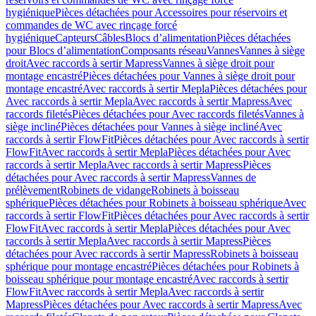
hygiénique
Pièces détachées pour Accessoires pour réservoirs et
commandes de WC avec rinçage forcé
hygiénique
Capteurs
Câbles
Blocs d’alimentation
Pièces détachées
pour Blocs d’alimentation
Composants réseau
Vannes
Vannes à siège
droit
Avec raccords à sertir Mapress
Vannes à siège droit pour
montage encastré
Pièces détachées pour Vannes à siège droit pour
montage encastré
Avec raccords à sertir Mepla
Pièces détachées pour
Avec raccords à sertir Mepla
Avec raccords à sertir Mapress
Avec
raccords filetés
Pièces détachées pour Avec raccords filetés
Vannes à
siège incliné
Pièces détachées pour Vannes à siège incliné
Avec
raccords à sertir FlowFit
Pièces détachées pour Avec raccords à sertir
FlowFit
Avec raccords à sertir Mepla
Pièces détachées pour Avec
raccords à sertir Mepla
Avec raccords à sertir Mapress
Pièces
détachées pour Avec raccords à sertir Mapress
Vannes de
prélèvement
Robinets de vidange
Robinets à boisseau
sphérique
Pièces détachées pour Robinets à boisseau sphérique
Avec
raccords à sertir FlowFit
Pièces détachées pour Avec raccords à sertir
FlowFit
Avec raccords à sertir Mepla
Pièces détachées pour Avec
raccords à sertir Mepla
Avec raccords à sertir Mapress
Pièces
détachées pour Avec raccords à sertir Mapress
Robinets à boisseau
sphérique pour montage encastré
Pièces détachées pour Robinets à
boisseau sphérique pour montage encastré
Avec raccords à sertir
FlowFit
Avec raccords à sertir Mepla
Avec raccords à sertir
Mapress
Pièces détachées pour Avec raccords à sertir Mapress
Avec