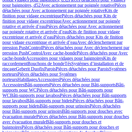
pour baignoires, d52
Avec actionnement par poignée rotative
Pièces
détachées pour Avec actionnement par poignée rotative
Kits de
finition pour vidage excentrique
Pièces détachées pour Kits de
finition pour vidage excentrique
Avec actionnement par poignée
rotative et arrivée d’eau
Pièces détachées pour Avec actionnement
par poignée rotative et arrivée d’eau
Kits de finition pour vidage
excentrique et arrivée d’eau
Pièces détachées pour Kits de finition
pour vidage excentrique et arrivée d’eau
Avec déclenchement par
pression PushControl
Pièces détachées pour Avec déclenchement par
pression PushControl
Avec cache-bonde
Pièces détachées pour Avec
cache-bonde
Accessoires pour vidages pour baignoires
Kits de
raccordement
Bouchons de bonde
Tés
Systèmes d’installation et de
rinçage
Geberit Duofix
Parois
Pièces détachées pour Parois
Systèmes
porteurs
Pièces détachées pour Systèmes
porteurs
Habillages
Accessoires
Pièces détachées pour
Accessoires
Bâti-supports
Pièces détachées pour Bâti-supports
Bâti-
supports pour WC
Pièces détachées pour Bâti-supports pour
WC
Bâti-supports pour lavabos
Pièces détachées pour Bâti-supports
pour lavabos
Bâti-supports pour bidets
Pièces détachées pour Bâti-
supports pour bidets
Bâti-supports pour urinoirs
Pièces détachées
pour Bâti-supports pour urinoirs
Bâti-supports pour douches avec
évacuation murale
Pièces détachées pour Bâti-supports pour douches
avec évacuation murale
Bâti-supports pour douches et
baignoires
Pièces détachées pour Bâti-supports pour douches et