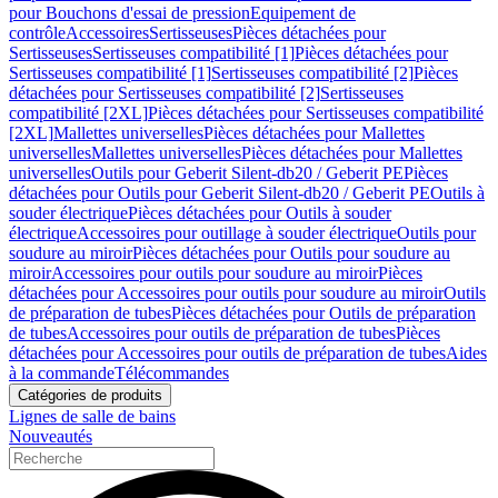
pour Bouchons d'essai de pression
Equipement de
contrôle
Accessoires
Sertisseuses
Pièces détachées pour
Sertisseuses
Sertisseuses compatibilité [1]
Pièces détachées pour
Sertisseuses compatibilité [1]
Sertisseuses compatibilité [2]
Pièces
détachées pour Sertisseuses compatibilité [2]
Sertisseuses
compatibilité [2XL]
Pièces détachées pour Sertisseuses compatibilité
[2XL]
Mallettes universelles
Pièces détachées pour Mallettes
universelles
Mallettes universelles
Pièces détachées pour Mallettes
universelles
Outils pour Geberit Silent-db20 / Geberit PE
Pièces
détachées pour Outils pour Geberit Silent-db20 / Geberit PE
Outils à
souder électrique
Pièces détachées pour Outils à souder
électrique
Accessoires pour outillage à souder électrique
Outils pour
soudure au miroir
Pièces détachées pour Outils pour soudure au
miroir
Accessoires pour outils pour soudure au miroir
Pièces
détachées pour Accessoires pour outils pour soudure au miroir
Outils
de préparation de tubes
Pièces détachées pour Outils de préparation
de tubes
Accessoires pour outils de préparation de tubes
Pièces
détachées pour Accessoires pour outils de préparation de tubes
Aides
à la commande
Télécommandes
Catégories de produits
Lignes de salle de bains
Nouveautés