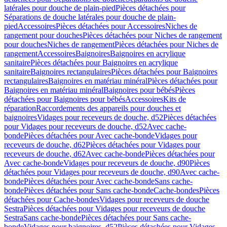
latérales pour douche de plain-pied
Pièces détachées pour
Séparations de douche latérales pour douche de plain-
pied
Accessoires
Pièces détachées pour Accessoires
Niches de
rangement pour douches
Pièces détachées pour Niches de rangement
pour douches
Niches de rangement
Pièces détachées pour Niches de
rangement
Accessoires
Baignoires
Baignoires en acrylique
sanitaire
Pièces détachées pour Baignoires en acrylique
sanitaire
Baignoires rectangulaires
Pièces détachées pour Baignoires
rectangulaires
Baignoires en matériau minéral
Pièces détachées pour
Baignoires en matériau minéral
Baignoires pour bébés
Pièces
détachées pour Baignoires pour bébés
Accessoires
Kits de
réparation
Raccordements des appareils pour douches et
baignoires
Vidages pour receveurs de douche, d52
Pièces détachées
pour Vidages pour receveurs de douche, d52
Avec cache-
bonde
Pièces détachées pour Avec cache-bonde
Vidages pour
receveurs de douche, d62
Pièces détachées pour Vidages pour
receveurs de douche, d62
Avec cache-bonde
Pièces détachées pour
Avec cache-bonde
Vidages pour receveurs de douche, d90
Pièces
détachées pour Vidages pour receveurs de douche, d90
Avec cache-
bonde
Pièces détachées pour Avec cache-bonde
Sans cache-
bonde
Pièces détachées pour Sans cache-bonde
Cache-bondes
Pièces
détachées pour Cache-bondes
Vidages pour receveurs de douche
Sestra
Pièces détachées pour Vidages pour receveurs de douche
Sestra
Sans cache-bonde
Pièces détachées pour Sans cache-
bonde
Vidages pour baignoires, d52
Pièces détachées pour Vidages