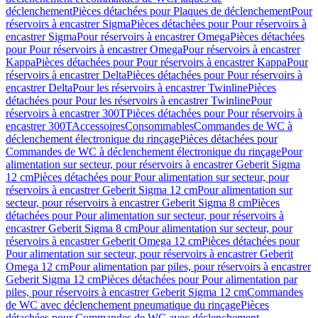
déclenchement
Pièces détachées pour Plaques de déclenchement
Pour
réservoirs à encastrer Sigma
Pièces détachées pour Pour réservoirs à
encastrer Sigma
Pour réservoirs à encastrer Omega
Pièces détachées
pour Pour réservoirs à encastrer Omega
Pour réservoirs à encastrer
Kappa
Pièces détachées pour Pour réservoirs à encastrer Kappa
Pour
réservoirs à encastrer Delta
Pièces détachées pour Pour réservoirs à
encastrer Delta
Pour les réservoirs à encastrer Twinline
Pièces
détachées pour Pour les réservoirs à encastrer Twinline
Pour
réservoirs à encastrer 300T
Pièces détachées pour Pour réservoirs à
encastrer 300T
Accessoires
Consommables
Commandes de WC à
déclenchement électronique du rinçage
Pièces détachées pour
Commandes de WC à déclenchement électronique du rinçage
Pour
alimentation sur secteur, pour réservoirs à encastrer Geberit Sigma
12 cm
Pièces détachées pour Pour alimentation sur secteur, pour
réservoirs à encastrer Geberit Sigma 12 cm
Pour alimentation sur
secteur, pour réservoirs à encastrer Geberit Sigma 8 cm
Pièces
détachées pour Pour alimentation sur secteur, pour réservoirs à
encastrer Geberit Sigma 8 cm
Pour alimentation sur secteur, pour
réservoirs à encastrer Geberit Omega 12 cm
Pièces détachées pour
Pour alimentation sur secteur, pour réservoirs à encastrer Geberit
Omega 12 cm
Pour alimentation par piles, pour réservoirs à encastrer
Geberit Sigma 12 cm
Pièces détachées pour Pour alimentation par
piles, pour réservoirs à encastrer Geberit Sigma 12 cm
Commandes
de WC avec déclenchement pneumatique du rinçage
Pièces
détachées pour Commandes de WC avec déclenchement