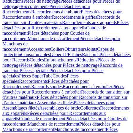
Réductions
Pièces de nettoyage
Pièces détachées pour Pièces de
nettoyage
Raccordements
Pièces détachées pour
Raccordements
Raccordements à emboîter
Pièces détachées pour
Raccordements à emboîter
Raccordements à griffes
Raccords de
transition sur d’autres matériaux
Raccordements aux appareils
Pièces
détachées pour Raccordements aux appareils
Coudes de
raccordement
Pièces détachées pour Coudes de
raccordement
Manchons de raccordement
Pièces détachées pour
Manchons de
raccordement
Accessoires
Colliers
Obturateurs
Joints
Capes de
protection
Consommables
Geberit PE
Tubes
Raccords
Pièces détachées
pour Raccords
Coudes
Embranchements
Réductions
Pièces de
nettoyage
Pièces détachées pour Pièces de nettoyage
Raccords de
transition
Pièces spéciales
Pièces détachées pour Pièces
spéciales
Pièces SuperTube
Coudes
Pièces
spéciales
Raccordements
Pièces détachées pour
Raccordements
Raccords soudés
Raccordements à emboîter
Pièces
détachées pour Raccordements à emboîter
Raccords de transition sur
d’autres matériaux
Pièces détachées pour Raccords de transition sur
d’autres matériaux
Assemblages filetés
Pièces détachées pour
Assemblages filetés
Assemblages de bride
Collerettes
Raccordements
aux appareils
Pièces détachées pour Raccordements aux
appareils
Coudes de raccordement
Pièces détachées pour Coudes de
raccordement
Manchons de raccordement
Pièces détachées pour
Manchons de raccordement
Manchons de raccordement
Pièces