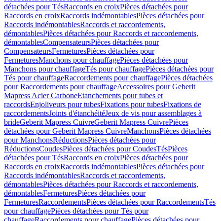
détachées pour Tés
Raccords en croix
Pièces détachées pour
Raccords en croix
Raccords indémontables
Pièces détachées pour
Raccords indémontables
Raccords et raccordements,
démontables
Pièces détachées pour Raccords et raccordements,
démontables
Compensateurs
Pièces détachées pour
Compensateurs
Fermetures
Pièces détachées pour
Fermetures
Manchons pour chauffage
Pièces détachées pour
Manchons pour chauffage
Tés pour chauffage
Pièces détachées pour
Tés pour chauffage
Raccordements pour chauffage
Pièces détachées
pour Raccordements pour chauffage
Accessoires pour Geberit
Mapress Acier Carbone
Etanchements pour tubes et
raccords
Enjoliveurs pour tubes
Fixations pour tubes
Fixations de
raccordements
Joints d'étanchéité
Jeux de vis pour assemblages à
bride
Geberit Mapress Cuivre
Geberit Mapress Cuivre
Pièces
détachées pour Geberit Mapress Cuivre
Manchons
Pièces détachées
pour Manchons
Réductions
Pièces détachées pour
Réductions
Coudes
Pièces détachées pour Coudes
Tés
Pièces
détachées pour Tés
Raccords en croix
Pièces détachées pour
Raccords en croix
Raccords indémontables
Pièces détachées pour
Raccords indémontables
Raccords et raccordements,
démontables
Pièces détachées pour Raccords et raccordements,
démontables
Fermetures
Pièces détachées pour
Fermetures
Raccordements
Pièces détachées pour Raccordements
Tés
pour chauffage
Pièces détachées pour Tés pour
chauffage
Raccordements pour chauffage
Pièces détachées pour