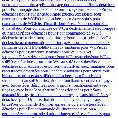
pneumatique du rinçage
Pour rinçage double touche
Pièces détachées
pour Pour rinçage double touche
Pour rinçage simple touche
Pièces
détachées pour Pour rinçage simple touche
Accessoires pour
commandes de WC
Pièces détachées pour Accessoires pour
commandes de WC
Kits d’installation
Pièces détachées pour Kits
d’installation
Pour commandes de WC à déclenchement électronique
du rinçage
Pièces détachées pour Pour commandes de WC à
déclenchement électronique du rinçage
Pour commandes de WC à
déclenchement pneumatique du rinçage
Raccordements
Panneaux
sanitaires Geberit Monolith
Panneaux sanitaires pour WC
Pièces
détachées pour Panneaux sanitaires pour WC
Pour WC
suspendus
Pièces détachées pour Pour WC suspendus
Pour WC au
sol
Pièces détachées pour Pour WC au sol
Accessoires
Pièces
détachées pour Accessoires
Consommables
Panneaux sanitaires pour
bidets
Pièces détachées pour Panneaux sanitaires pour bidets
Pour
bidets suspendus et au sol
Pièces détachées pour Pour bidets
suspendus et au sol
Urinoirs
Urinoirs, fonctionnement avec rinçage,
avec bride
Pièces détachées pour Urinoirs, fonctionnement avec
rinçage, avec bride
Sans abattant
Pièces détachées pour Sans
abattant
Urinoirs, fonctionnement avec rinçage, sans bride
Pièces
détachées pour Urinoirs, fonctionnement avec rinçage, sans
bride
Pour commande d’urinoir apparente ou à encastrer
Pièces
détachées pour Pour commande d’urinoir apparente ou à
encastrer
Avec commande d'urinoir intégrée
Pièces détachées pour