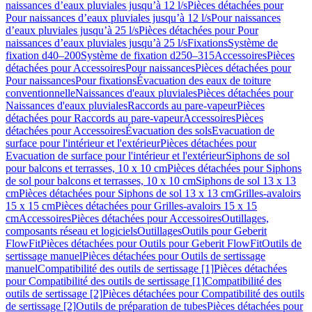
naissances d’eaux pluviales jusqu’à 12 l/s
Pièces détachées pour
Pour naissances d’eaux pluviales jusqu’à 12 l/s
Pour naissances
d’eaux pluviales jusqu’à 25 l/s
Pièces détachées pour Pour
naissances d’eaux pluviales jusqu’à 25 l/s
Fixations
Système de
fixation d40–200
Système de fixation d250–315
Accessoires
Pièces
détachées pour Accessoires
Pour naissances
Pièces détachées pour
Pour naissances
Pour fixations
Évacuation des eaux de toiture
conventionnelle
Naissances d'eaux pluviales
Pièces détachées pour
Naissances d'eaux pluviales
Raccords au pare-vapeur
Pièces
détachées pour Raccords au pare-vapeur
Accessoires
Pièces
détachées pour Accessoires
Évacuation des sols
Evacuation de
surface pour l'intérieur et l'extérieur
Pièces détachées pour
Evacuation de surface pour l'intérieur et l'extérieur
Siphons de sol
pour balcons et terrasses, 10 x 10 cm
Pièces détachées pour Siphons
de sol pour balcons et terrasses, 10 x 10 cm
Siphons de sol 13 x 13
cm
Pièces détachées pour Siphons de sol 13 x 13 cm
Grilles-avaloirs
15 x 15 cm
Pièces détachées pour Grilles-avaloirs 15 x 15
cm
Accessoires
Pièces détachées pour Accessoires
Outillages,
composants réseau et logiciels
Outillages
Outils pour Geberit
FlowFit
Pièces détachées pour Outils pour Geberit FlowFit
Outils de
sertissage manuel
Pièces détachées pour Outils de sertissage
manuel
Compatibilité des outils de sertissage [1]
Pièces détachées
pour Compatibilité des outils de sertissage [1]
Compatibilité des
outils de sertissage [2]
Pièces détachées pour Compatibilité des outils
de sertissage [2]
Outils de préparation de tubes
Pièces détachées pour