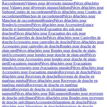
Raccordements
Vidages pour déversoirs muraux
Pièces détachées
pour Vidages pour déversoirs muraux
Siphons
Pièces détachées pour
Siphons
Coudes de raccordement
Pièces détachées pour Coudes de
raccordement
Manchon de raccordement
Pièces détachées pour
Manchon de raccordement
Bondes
Pièces détachées pour
Bondes
Accessoires
Pièces détachées pour Accessoires
Espace
douche et baignoire
Douches
Évacuation des sols pour
douches
Pièces détachées pour Évacuation des sols pour
douches
Canivelles de douche
Pièces détachées pour Canivelles de
douche
Accessoires pour canivelles de douche
Pièces détachées pour
Accessoires pour canivelles de douche
Bondes pour douche de
plain-pied
Pièces détachées pour Bondes pour douche de plain-
pied
Accessoires pour bondes pour douche de plain-pied
Pièces
détachées pour Accessoires pour bondes pour douche de plain-
pied
Evacuations murales
Pièces détachées pour Evacuations
murales
Accessoires pour évacuations murales
Pièces détachées pour
Accessoires pour évacuations murales
Receveurs de douche
Pièces
détachées pour Receveurs de douche
Receveurs de douche en
matériau minéral
Pièces détachées pour Receveurs de douche en
matériau minéral
Receveurs de douche en matériau
minéral
Receveurs de douche en céramique sanitaire
Bâti-
supports
Pièces détachées pour Bâti-supports
Bondes pour receveurs
de douche spécifiques
Pièces détachées pour Bondes pour receveurs
de douche spécifiques
Accessoires
Séparations de douche
Pièces
détachées pour Séparations de douche
Séparations de douche