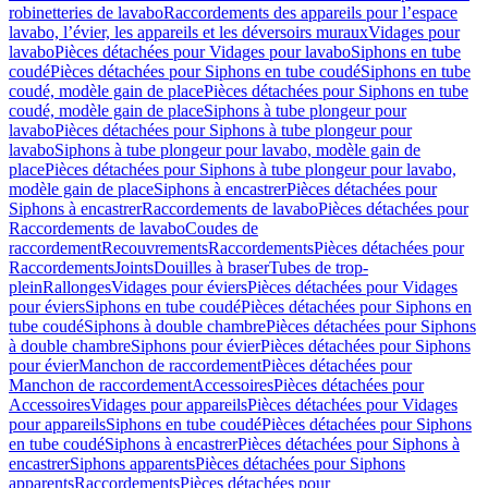
robinetteries de lavabo
Raccordements des appareils pour l’espace
lavabo, l’évier, les appareils et les déversoirs muraux
Vidages pour
lavabo
Pièces détachées pour Vidages pour lavabo
Siphons en tube
coudé
Pièces détachées pour Siphons en tube coudé
Siphons en tube
coudé, modèle gain de place
Pièces détachées pour Siphons en tube
coudé, modèle gain de place
Siphons à tube plongeur pour
lavabo
Pièces détachées pour Siphons à tube plongeur pour
lavabo
Siphons à tube plongeur pour lavabo, modèle gain de
place
Pièces détachées pour Siphons à tube plongeur pour lavabo,
modèle gain de place
Siphons à encastrer
Pièces détachées pour
Siphons à encastrer
Raccordements de lavabo
Pièces détachées pour
Raccordements de lavabo
Coudes de
raccordement
Recouvrements
Raccordements
Pièces détachées pour
Raccordements
Joints
Douilles à braser
Tubes de trop-
plein
Rallonges
Vidages pour éviers
Pièces détachées pour Vidages
pour éviers
Siphons en tube coudé
Pièces détachées pour Siphons en
tube coudé
Siphons à double chambre
Pièces détachées pour Siphons
à double chambre
Siphons pour évier
Pièces détachées pour Siphons
pour évier
Manchon de raccordement
Pièces détachées pour
Manchon de raccordement
Accessoires
Pièces détachées pour
Accessoires
Vidages pour appareils
Pièces détachées pour Vidages
pour appareils
Siphons en tube coudé
Pièces détachées pour Siphons
en tube coudé
Siphons à encastrer
Pièces détachées pour Siphons à
encastrer
Siphons apparents
Pièces détachées pour Siphons
apparents
Raccordements
Pièces détachées pour