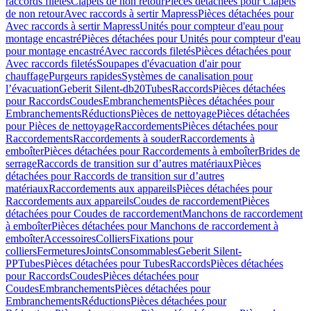
raccords filetés
Clapets de non retour
Pièces détachées pour Clapets
de non retour
Avec raccords à sertir Mapress
Pièces détachées pour
Avec raccords à sertir Mapress
Unités pour compteur d'eau pour
montage encastré
Pièces détachées pour Unités pour compteur d'eau
pour montage encastré
Avec raccords filetés
Pièces détachées pour
Avec raccords filetés
Soupapes d'évacuation d'air pour
chauffage
Purgeurs rapides
Systèmes de canalisation pour
l’évacuation
Geberit Silent-db20
Tubes
Raccords
Pièces détachées
pour Raccords
Coudes
Embranchements
Pièces détachées pour
Embranchements
Réductions
Pièces de nettoyage
Pièces détachées
pour Pièces de nettoyage
Raccordements
Pièces détachées pour
Raccordements
Raccordements à souder
Raccordements à
emboîter
Pièces détachées pour Raccordements à emboîter
Brides de
serrage
Raccords de transition sur d’autres matériaux
Pièces
détachées pour Raccords de transition sur d’autres
matériaux
Raccordements aux appareils
Pièces détachées pour
Raccordements aux appareils
Coudes de raccordement
Pièces
détachées pour Coudes de raccordement
Manchons de raccordement
à emboîter
Pièces détachées pour Manchons de raccordement à
emboîter
Accessoires
Colliers
Fixations pour
colliers
Fermetures
Joints
Consommables
Geberit Silent-
PP
Tubes
Pièces détachées pour Tubes
Raccords
Pièces détachées
pour Raccords
Coudes
Pièces détachées pour
Coudes
Embranchements
Pièces détachées pour
Embranchements
Réductions
Pièces détachées pour