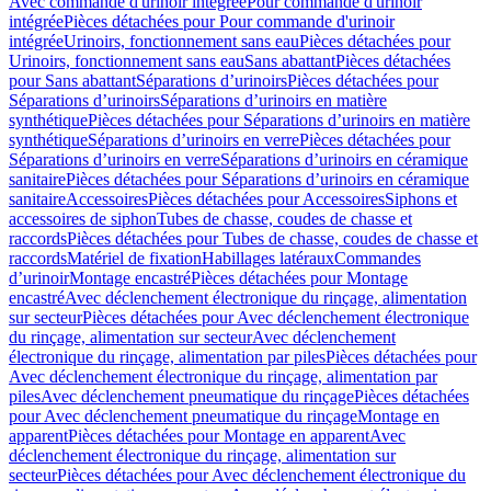
Avec commande d'urinoir intégrée
Pour commande d'urinoir
intégrée
Pièces détachées pour Pour commande d'urinoir
intégrée
Urinoirs, fonctionnement sans eau
Pièces détachées pour
Urinoirs, fonctionnement sans eau
Sans abattant
Pièces détachées
pour Sans abattant
Séparations d’urinoirs
Pièces détachées pour
Séparations d’urinoirs
Séparations d’urinoirs en matière
synthétique
Pièces détachées pour Séparations d’urinoirs en matière
synthétique
Séparations d’urinoirs en verre
Pièces détachées pour
Séparations d’urinoirs en verre
Séparations d’urinoirs en céramique
sanitaire
Pièces détachées pour Séparations d’urinoirs en céramique
sanitaire
Accessoires
Pièces détachées pour Accessoires
Siphons et
accessoires de siphon
Tubes de chasse, coudes de chasse et
raccords
Pièces détachées pour Tubes de chasse, coudes de chasse et
raccords
Matériel de fixation
Habillages latéraux
Commandes
dʼurinoir
Montage encastré
Pièces détachées pour Montage
encastré
Avec déclenchement électronique du rinçage, alimentation
sur secteur
Pièces détachées pour Avec déclenchement électronique
du rinçage, alimentation sur secteur
Avec déclenchement
électronique du rinçage, alimentation par piles
Pièces détachées pour
Avec déclenchement électronique du rinçage, alimentation par
piles
Avec déclenchement pneumatique du rinçage
Pièces détachées
pour Avec déclenchement pneumatique du rinçage
Montage en
apparent
Pièces détachées pour Montage en apparent
Avec
déclenchement électronique du rinçage, alimentation sur
secteur
Pièces détachées pour Avec déclenchement électronique du