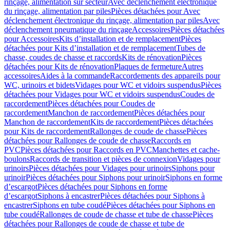
rinçage, alimentation sur secteur
Avec déclenchement électronique
du rinçage, alimentation par piles
Pièces détachées pour Avec
déclenchement électronique du rinçage, alimentation par piles
Avec
déclenchement pneumatique du rinçage
Accessoires
Pièces détachées
pour Accessoires
Kits d’installation et de remplacement
Pièces
détachées pour Kits d’installation et de remplacement
Tubes de
chasse, coudes de chasse et raccords
Kits de rénovation
Pièces
détachées pour Kits de rénovation
Plaques de fermeture
Autres
accessoires
Aides à la commande
Raccordements des appareils pour
WC, urinoirs et bidets
Vidages pour WC et vidoirs suspendus
Pièces
détachées pour Vidages pour WC et vidoirs suspendus
Coudes de
raccordement
Pièces détachées pour Coudes de
raccordement
Manchon de raccordement
Pièces détachées pour
Manchon de raccordement
Kits de raccordement
Pièces détachées
pour Kits de raccordement
Rallonges de coude de chasse
Pièces
détachées pour Rallonges de coude de chasse
Raccords en
PVC
Pièces détachées pour Raccords en PVC
Manchettes et cache-
boulons
Raccords de transition et pièces de connexion
Vidages pour
urinoirs
Pièces détachées pour Vidages pour urinoirs
Siphons pour
urinoir
Pièces détachées pour Siphons pour urinoir
Siphons en forme
d’escargot
Pièces détachées pour Siphons en forme
d’escargot
Siphons à encastrer
Pièces détachées pour Siphons à
encastrer
Siphons en tube coudé
Pièces détachées pour Siphons en
tube coudé
Rallonges de coude de chasse et tube de chasse
Pièces
détachées pour Rallonges de coude de chasse et tube de