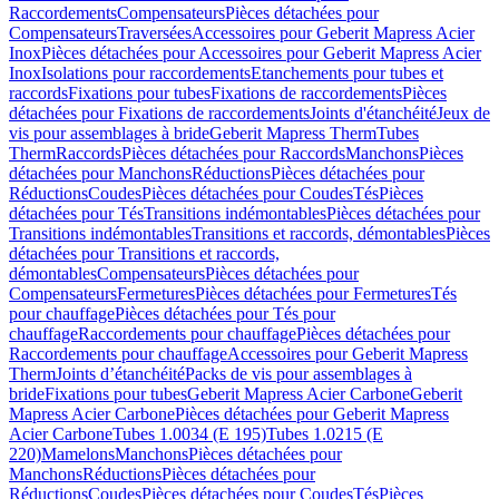
Raccordements
Compensateurs
Pièces détachées pour
Compensateurs
Traversées
Accessoires pour Geberit Mapress Acier
Inox
Pièces détachées pour Accessoires pour Geberit Mapress Acier
Inox
Isolations pour raccordements
Etanchements pour tubes et
raccords
Fixations pour tubes
Fixations de raccordements
Pièces
détachées pour Fixations de raccordements
Joints d'étanchéité
Jeux de
vis pour assemblages à bride
Geberit Mapress Therm
Tubes
Therm
Raccords
Pièces détachées pour Raccords
Manchons
Pièces
détachées pour Manchons
Réductions
Pièces détachées pour
Réductions
Coudes
Pièces détachées pour Coudes
Tés
Pièces
détachées pour Tés
Transitions indémontables
Pièces détachées pour
Transitions indémontables
Transitions et raccords, démontables
Pièces
détachées pour Transitions et raccords,
démontables
Compensateurs
Pièces détachées pour
Compensateurs
Fermetures
Pièces détachées pour Fermetures
Tés
pour chauffage
Pièces détachées pour Tés pour
chauffage
Raccordements pour chauffage
Pièces détachées pour
Raccordements pour chauffage
Accessoires pour Geberit Mapress
Therm
Joints d’étanchéité
Packs de vis pour assemblages à
bride
Fixations pour tubes
Geberit Mapress Acier Carbone
Geberit
Mapress Acier Carbone
Pièces détachées pour Geberit Mapress
Acier Carbone
Tubes 1.0034 (E 195)
Tubes 1.0215 (E
220)
Mamelons
Manchons
Pièces détachées pour
Manchons
Réductions
Pièces détachées pour
Réductions
Coudes
Pièces détachées pour Coudes
Tés
Pièces