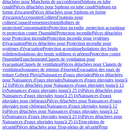
détachées pour Manchons de raccordement
Siphons en tube
coudé
Pièces détachées pour Siphons en tube coudé
Siphons en
forme d'escargot
Pièces détachées pour Siphons en forme
d'escargot
Accessoires
Colliers
Fixations pour
colliers
Coques
Fermetures
Joints
Boîtiers de
protection
Consommables
Protection incendie, protection acoustique
et protection contre l'humidité
Protection incendie
Pièces détachées
pour Protection incendie
Protection incendie pour systèmes
d'évacuation
Pièces détachées pour Protection incendie pour
systèmes d'évacuation
Protection acoustique
Isolations des bruits
solidiens
Isolations des bruits solidiens et aériens
Protection contre
l'humidité
Etanchements
Clapets de ventilation pour
évacuation
Clapets de ventilation
Pièces détachées pour Clapets de
ventilation
Soupapes de retenue d'énergie
Évacuation des eaux de
toiture Geberit Pluvia
Naissances d'eaux pluviales
Pièces détachées
pour Naissances d'eaux pluviales
Naissances d'eaux pluviales jusqu'à
12 l/s
Pièces détachées pour Naissances d'eaux pluviales jusqu'à 12
l/s
Naissances d'eaux pluviales jusqu'à 25 l/s
Pièces détachées pour
Naissances d'eaux pluviales jusqu'à 25 l/s
Naissances d'eaux
pluviales pour chéneaux
Pièces détachées pour Naissances d'eaux
pluviales pour chéneaux
Naissances d'eaux pluviales jusqu'à 12
l/s
Pièces détachées pour Naissances d'eaux pluviales jusqu'à 12
l/s
Naissances d'eaux pluviales jusqu'à 25 l/s
Pièces détachées pour
Naissances d'eaux pluviales jusqu'à 25 l/s
Trop-pleins de
sécurité
Pièces détachées pour Trop-pleins de sécurité
Pour