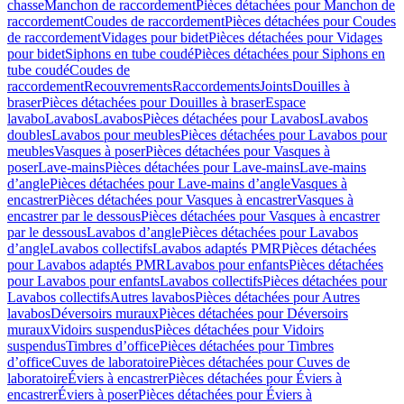
chasse
Manchon de raccordement
Pièces détachées pour Manchon de
raccordement
Coudes de raccordement
Pièces détachées pour Coudes
de raccordement
Vidages pour bidet
Pièces détachées pour Vidages
pour bidet
Siphons en tube coudé
Pièces détachées pour Siphons en
tube coudé
Coudes de
raccordement
Recouvrements
Raccordements
Joints
Douilles à
braser
Pièces détachées pour Douilles à braser
Espace
lavabo
Lavabos
Lavabos
Pièces détachées pour Lavabos
Lavabos
doubles
Lavabos pour meubles
Pièces détachées pour Lavabos pour
meubles
Vasques à poser
Pièces détachées pour Vasques à
poser
Lave-mains
Pièces détachées pour Lave-mains
Lave-mains
d’angle
Pièces détachées pour Lave-mains d’angle
Vasques à
encastrer
Pièces détachées pour Vasques à encastrer
Vasques à
encastrer par le dessous
Pièces détachées pour Vasques à encastrer
par le dessous
Lavabos d’angle
Pièces détachées pour Lavabos
d’angle
Lavabos collectifs
Lavabos adaptés PMR
Pièces détachées
pour Lavabos adaptés PMR
Lavabos pour enfants
Pièces détachées
pour Lavabos pour enfants
Lavabos collectifs
Pièces détachées pour
Lavabos collectifs
Autres lavabos
Pièces détachées pour Autres
lavabos
Déversoirs muraux
Pièces détachées pour Déversoirs
muraux
Vidoirs suspendus
Pièces détachées pour Vidoirs
suspendus
Timbres dʼoffice
Pièces détachées pour Timbres
dʼoffice
Cuves de laboratoire
Pièces détachées pour Cuves de
laboratoire
Éviers à encastrer
Pièces détachées pour Éviers à
encastrer
Éviers à poser
Pièces détachées pour Éviers à