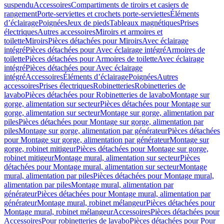
suspendu
Accessoires
Compartiments de tiroirs et casiers de
rangement
Porte-serviettes et crochets porte-serviettes
Éléments
d’éclairage
Poignées
Jeux de pieds
Tableaux magnétiques
Prises
électriques
Autres accessoires
Miroirs et armoires et
toilette
Miroirs
Pièces détachées pour Miroirs
Avec éclairage
intégré
Pièces détachées pour Avec éclairage intégré
Armoires de
toilette
Pièces détachées pour Armoires de toilette
Avec éclairage
intégré
Pièces détachées pour Avec éclairage
intégré
Accessoires
Éléments d’éclairage
Poignées
Autres
accessoires
Prises électriques
Robinetteries
Robinetteries de
lavabo
Pièces détachées pour Robinetteries de lavabo
Montage sur
gorge, alimentation sur secteur
Pièces détachées pour Montage sur
gorge, alimentation sur secteur
Montage sur gorge, alimentation par
piles
Pièces détachées pour Montage sur gorge, alimentation par
piles
Montage sur gorge, alimentation par générateur
Pièces détachées
pour Montage sur gorge, alimentation par générateur
Montage sur
gorge, robinet mitigeur
Pièces détachées pour Montage sur gorge,
robinet mitigeur
Montage mural, alimentation sur secteur
Pièces
détachées pour Montage mural, alimentation sur secteur
Montage
mural, alimentation par piles
Pièces détachées pour Montage mural,
alimentation par piles
Montage mural, alimentation par
générateur
Pièces détachées pour Montage mural, alimentation par
générateur
Montage mural, robinet mélangeur
Pièces détachées pour
Montage mural, robinet mélangeur
Accessoires
Pièces détachées pour
Accessoires
Pour robinetteries de lavabo
Pièces détachées pour Pour