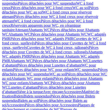
suspendus
Pièces détachées pour WC suspendus
WC à fond
creux
Pièces détachées pour WC à fond creux
WC au sol
Pièces
détachées pour WC au sol
WC à fond creux pour réservoir
attenant
Pièces détachées pour WC à fond creux pour réservoir
attenant
WC à fond creux
Pièces détachées pour WC à fond
creux
Réservoirs apparents pour WC, en céramique
sanitaire
Attenant
Abattants WC
Pièces détachées pour Abattants
WC
Abattants WC
Pièces détachées pour Abattants WC
WC adaptés
PMR
Pièces détachées pour WC adaptés PMR
Cuvettes de WC à
fond creux, surélevés
Pièces détachées pour Cuvettes de WC à fond
creux, surélevés
Cuvettes de WC à fond creux, rallongés
Pièces
détachées pour Cuvettes de WC à fond creux, rallongés
Abattants
WC adaptés PMR
Pièces détachées pour Abattants WC adaptés
PMR
Abattants WC
Pièces détachées pour Abattants WC
Lunettes
d’abattant
Pièces détachées pour Lunettes d’abattant
WC pour
enfants
Pièces détachées pour WC pour enfants
WC suspendus
Pièces
détachées pour WC suspendus
WC au sol
Pièces détachées pour WC
au sol
Abattants WC pour enfants
Pièces détachées pour Abattants
WC pour enfants
Abattants WC
Pièces détachées pour Abattants
WC
Lunettes d’abattant
Pièces détachées pour Lunettes
d’abattant
Siège à la turque
Avec rinçage
Accessoires
Matériel de
fixation
Bidets
Bidets suspendus
Pièces détachées pour Bidets
suspendus
Bidets au sol
Pièces détachées pour Bidets au
sol
Accessoires
Pièces détachées pour Accessoires
Plaques de
déclenchement et commandes de WC
Plaques de