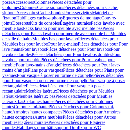
poser
Accessoires
Colonnes
Pièces détachées pour
Colonnes
Colonnes
Cache-siphons
Pièces détachées pour Cache-
siphons
Accessoires
Cache-bondes
Porte-serviettes
Matériel de
fixation
Habillages cache-siphons
Equerres de montage
Couvre-
joints
Dosserets
Kits de consoles
Étagères murales
Packs lavabo avec
meuble bas
Packs lavabo pour meuble avec meuble bas
Pièces
détachées pour Packs lavabo pour meuble avec meuble bas
Meubles
de salle de bains
Meubles bas pour lavabo
Pièces détachées pour
Meubles bas pour lavabo
Pour lave-mains
Pièces détachées pour Pour
lave-mains
Pour lavabos
Pièces détachées pour Pour lavabos
Pour
lavabos doubles
Pièces détachées pour Pour lavabos doubles
Pour
lavabos pour meuble
Pièces détachées pour Pour lavabos pour
meuble
Pour lave-mains d’angle
Pièces détachées pour Pour lave-
mains d’angle
Plans pour vasques
Pièces détachées pour Plans pour
vasques
Pour vasque à poser en forme de coupelle
Pièces détachées
pour Pour vasque à poser en forme de coupelle
Pour vasque à poser
rectangulaire
Pièces détachées pour Pour vasque à poser
rectangulaire
Meubles latéraux
Pièces détachées pour Meubles
latéraux
Meubles latéraux bas
Pièces détachées pour Meubles
latéraux bas
Colonnes hautes
Pièces détachées pour Colonnes
hautes
Colonnes mi-haute
Pièces détachées pour Colonnes mi-
haute
Armoires hautes compactes
Pièces détachées pour Armoires
hautes compactes
Autres meubles
Pièces détachées pour Autres
meubles
Étagères murales
Pièces détachées pour Étagères
murales
Habillages pour bâti-support Duofix pour WC