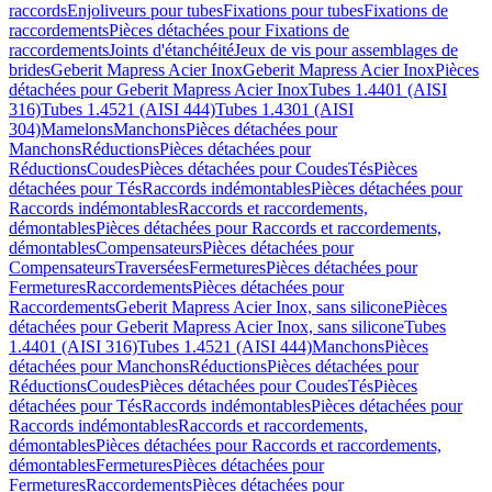
raccords
Enjoliveurs pour tubes
Fixations pour tubes
Fixations de
raccordements
Pièces détachées pour Fixations de
raccordements
Joints d'étanchéité
Jeux de vis pour assemblages de
brides
Geberit Mapress Acier Inox
Geberit Mapress Acier Inox
Pièces
détachées pour Geberit Mapress Acier Inox
Tubes 1.4401 (AISI
316)
Tubes 1.4521 (AISI 444)
Tubes 1.4301 (AISI
304)
Mamelons
Manchons
Pièces détachées pour
Manchons
Réductions
Pièces détachées pour
Réductions
Coudes
Pièces détachées pour Coudes
Tés
Pièces
détachées pour Tés
Raccords indémontables
Pièces détachées pour
Raccords indémontables
Raccords et raccordements,
démontables
Pièces détachées pour Raccords et raccordements,
démontables
Compensateurs
Pièces détachées pour
Compensateurs
Traversées
Fermetures
Pièces détachées pour
Fermetures
Raccordements
Pièces détachées pour
Raccordements
Geberit Mapress Acier Inox, sans silicone
Pièces
détachées pour Geberit Mapress Acier Inox, sans silicone
Tubes
1.4401 (AISI 316)
Tubes 1.4521 (AISI 444)
Manchons
Pièces
détachées pour Manchons
Réductions
Pièces détachées pour
Réductions
Coudes
Pièces détachées pour Coudes
Tés
Pièces
détachées pour Tés
Raccords indémontables
Pièces détachées pour
Raccords indémontables
Raccords et raccordements,
démontables
Pièces détachées pour Raccords et raccordements,
démontables
Fermetures
Pièces détachées pour
Fermetures
Raccordements
Pièces détachées pour