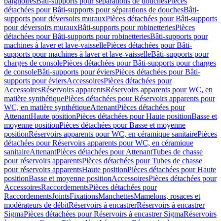
baignoires
Bâti-supports pour séparations de douches
Pièces
détachées pour Bâti-supports pour séparations de douches
Bâti-
supports pour déversoirs muraux
Pièces détachées pour Bâti-supports
pour déversoirs muraux
Bâti-supports pour robinetteries
Pièces
détachées pour Bâti-supports pour robinetteries
Bâti-supports pour
machines à laver et lave-vaisselle
Pièces détachées pour Bâti-
supports pour machines à laver et lave-vaisselle
Bâti-supports pour
charges de console
Pièces détachées pour Bâti-supports pour charges
de console
Bâti-supports pour éviers
Pièces détachées pour Bâti-
supports pour éviers
Accessoires
Pièces détachées pour
Accessoires
Réservoirs apparents
Réservoirs apparents pour WC, en
matière synthétique
Pièces détachées pour Réservoirs apparents pour
WC, en matière synthétique
Attenant
Pièces détachées pour
Attenant
Haute position
Pièces détachées pour Haute position
Basse et
moyenne position
Pièces détachées pour Basse et moyenne
position
Réservoirs apparents pour WC, en céramique sanitaire
Pièces
détachées pour Réservoirs apparents pour WC, en céramique
sanitaire
Attenant
Pièces détachées pour Attenant
Tubes de chasse
pour réservoirs apparents
Pièces détachées pour Tubes de chasse
pour réservoirs apparents
Haute position
Pièces détachées pour Haute
position
Basse et moyenne position
Accessoires
Pièces détachées pour
Accessoires
Raccordements
Pièces détachées pour
Raccordements
Joints
Fixations
Manchettes
Mamelons, rosaces et
modérateurs de débit
Réservoirs à encastrer
Réservoirs à encastrer
Sigma
Pièces détachées pour Réservoirs à encastrer Sigma
Réservoirs