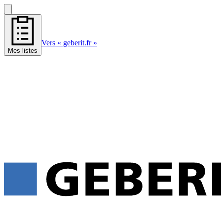
Vers « geberit.fr »
Mes listes