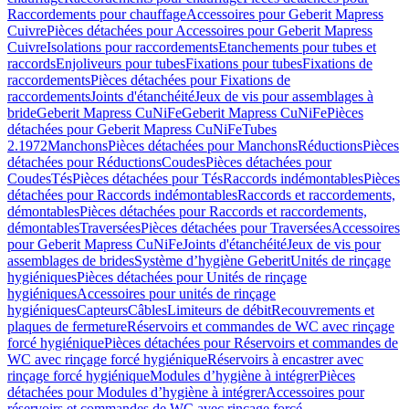
Raccordements pour chauffage
Accessoires pour Geberit Mapress
Cuivre
Pièces détachées pour Accessoires pour Geberit Mapress
Cuivre
Isolations pour raccordements
Etanchements pour tubes et
raccords
Enjoliveurs pour tubes
Fixations pour tubes
Fixations de
raccordements
Pièces détachées pour Fixations de
raccordements
Joints d'étanchéité
Jeux de vis pour assemblages à
bride
Geberit Mapress CuNiFe
Geberit Mapress CuNiFe
Pièces
détachées pour Geberit Mapress CuNiFe
Tubes
2.1972
Manchons
Pièces détachées pour Manchons
Réductions
Pièces
détachées pour Réductions
Coudes
Pièces détachées pour
Coudes
Tés
Pièces détachées pour Tés
Raccords indémontables
Pièces
détachées pour Raccords indémontables
Raccords et raccordements,
démontables
Pièces détachées pour Raccords et raccordements,
démontables
Traversées
Pièces détachées pour Traversées
Accessoires
pour Geberit Mapress CuNiFe
Joints d'étanchéité
Jeux de vis pour
assemblages de brides
Système d’hygiène Geberit
Unités de rinçage
hygiéniques
Pièces détachées pour Unités de rinçage
hygiéniques
Accessoires pour unités de rinçage
hygiéniques
Capteurs
Câbles
Limiteurs de débit
Recouvrements et
plaques de fermeture
Réservoirs et commandes de WC avec rinçage
forcé hygiénique
Pièces détachées pour Réservoirs et commandes de
WC avec rinçage forcé hygiénique
Réservoirs à encastrer avec
rinçage forcé hygiénique
Modules d’hygiène à intégrer
Pièces
détachées pour Modules d’hygiène à intégrer
Accessoires pour
réservoirs et commandes de WC avec rinçage forcé