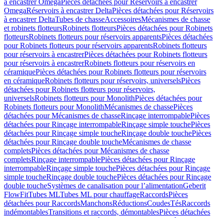
à encastrer Omega
Pièces détachées pour Réservoirs à encastrer
Omega
Réservoirs à encastrer Delta
Pièces détachées pour Réservoirs
à encastrer Delta
Tubes de chasse
Accessoires
Mécanismes de chasse
et robinets flotteurs
Robinets flotteurs
Pièces détachées pour Robinets
flotteurs
Robinets flotteurs pour réservoirs apparents
Pièces détachées
pour Robinets flotteurs pour réservoirs apparents
Robinets flotteurs
pour réservoirs à encastrer
Pièces détachées pour Robinets flotteurs
pour réservoirs à encastrer
Robinets flotteurs pour réservoirs en
céramique
Pièces détachées pour Robinets flotteurs pour réservoirs
en céramique
Robinets flotteurs pour réservoirs, universels
Pièces
détachées pour Robinets flotteurs pour réservoirs,
universels
Robinets flotteurs pour Monolith
Pièces détachées pour
Robinets flotteurs pour Monolith
Mécanismes de chasse
Pièces
détachées pour Mécanismes de chasse
Rinçage interrompable
Pièces
détachées pour Rinçage interrompable
Rinçage simple touche
Pièces
détachées pour Rinçage simple touche
Rinçage double touche
Pièces
détachées pour Rinçage double touche
Mécanismes de chasse
complets
Pièces détachées pour Mécanismes de chasse
complets
Rinçage interrompable
Pièces détachées pour Rinçage
interrompable
Rinçage simple touche
Pièces détachées pour Rinçage
simple touche
Rinçage double touche
Pièces détachées pour Rinçage
double touche
Systèmes de canalisation pour l’alimentation
Geberit
FlowFit
Tubes ML
Tubes ML pour chauffage
Raccords
Pièces
détachées pour Raccords
Manchons
Réductions
Coudes
Tés
Raccords
indémontables
Transitions et raccords, démontables
Pièces détachées