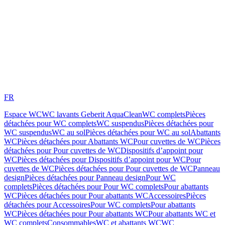
FR
Espace WC
WC lavants Geberit AquaClean
WC complets
Pièces
détachées pour WC complets
WC suspendus
Pièces détachées pour
WC suspendus
WC au sol
Pièces détachées pour WC au sol
Abattants
WC
Pièces détachées pour Abattants WC
Pour cuvettes de WC
Pièces
détachées pour Pour cuvettes de WC
Dispositifs d’appoint pour
WC
Pièces détachées pour Dispositifs d’appoint pour WC
Pour
cuvettes de WC
Pièces détachées pour Pour cuvettes de WC
Panneau
design
Pièces détachées pour Panneau design
Pour WC
complets
Pièces détachées pour Pour WC complets
Pour abattants
WC
Pièces détachées pour Pour abattants WC
Accessoires
Pièces
détachées pour Accessoires
Pour WC complets
Pour abattants
WC
Pièces détachées pour Pour abattants WC
Pour abattants WC et
WC complets
Consommables
WC et abattants WC
WC