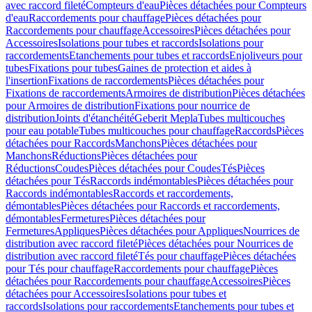
avec raccord fileté
Compteurs d'eau
Pièces détachées pour Compteurs
d'eau
Raccordements pour chauffage
Pièces détachées pour
Raccordements pour chauffage
Accessoires
Pièces détachées pour
Accessoires
Isolations pour tubes et raccords
Isolations pour
raccordements
Etanchements pour tubes et raccords
Enjoliveurs pour
tubes
Fixations pour tubes
Gaines de protection et aides à
l'insertion
Fixations de raccordements
Pièces détachées pour
Fixations de raccordements
Armoires de distribution
Pièces détachées
pour Armoires de distribution
Fixations pour nourrice de
distribution
Joints d'étanchéité
Geberit Mepla
Tubes multicouches
pour eau potable
Tubes multicouches pour chauffage
Raccords
Pièces
détachées pour Raccords
Manchons
Pièces détachées pour
Manchons
Réductions
Pièces détachées pour
Réductions
Coudes
Pièces détachées pour Coudes
Tés
Pièces
détachées pour Tés
Raccords indémontables
Pièces détachées pour
Raccords indémontables
Raccords et raccordements,
démontables
Pièces détachées pour Raccords et raccordements,
démontables
Fermetures
Pièces détachées pour
Fermetures
Appliques
Pièces détachées pour Appliques
Nourrices de
distribution avec raccord fileté
Pièces détachées pour Nourrices de
distribution avec raccord fileté
Tés pour chauffage
Pièces détachées
pour Tés pour chauffage
Raccordements pour chauffage
Pièces
détachées pour Raccordements pour chauffage
Accessoires
Pièces
détachées pour Accessoires
Isolations pour tubes et
raccords
Isolations pour raccordements
Etanchements pour tubes et