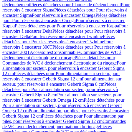
déclenchement
Pièces détachées pour Plaques de déclenchement
Pour
réservoirs à encastrer Sigma
Pièces détachées pour Pour réservoirs à
encastrer Sigma
Pour réservoirs à encastrer Omega
Pièces détachées
pour Pour réservoirs à encastrer Omega
Pour réservoirs à encastrer
Kappa
Pièces détachées pour Pour réservoirs à encastrer Kappa
Pour
réservoirs à encastrer Delta
Pièces détachées pour Pour réservoirs à
encastrer Delta
Pour les réservoirs à encastrer Twinline
Pièces
détachées pour Pour les réservoirs à encastrer Twinline
Pour
réservoirs à encastrer 300T
Pièces détachées pour Pour réservoirs à
encastrer 300T
Accessoires
Consommables
Commandes de WC à
déclenchement électronique du rinçage
Pièces détachées pour
Commandes de WC à déclenchement électronique du rinçage
Pour
alimentation sur secteur, pour réservoirs à encastrer Geberit Sigma
12 cm
Pièces détachées pour Pour alimentation sur secteur, pour
réservoirs à encastrer Geberit Sigma 12 cm
Pour alimentation sur
secteur, pour réservoirs à encastrer Geberit Sigma 8 cm
Pièces
détachées pour Pour alimentation sur secteur, pour réservoirs à
encastrer Geberit Sigma 8 cm
Pour alimentation sur secteur, pour
réservoirs à encastrer Geberit Omega 12 cm
Pièces détachées pour
Pour alimentation sur secteur, pour réservoirs à encastrer Geberit
Omega 12 cm
Pour alimentation par piles, pour réservoirs à encastrer
Geberit Sigma 12 cm
Pièces détachées pour Pour alimentation par
piles, pour réservoirs à encastrer Geberit Sigma 12 cm
Commandes
de WC avec déclenchement pneumatique du rinçage
Pièces
détachées pour Commandes de WC avec déclenchement