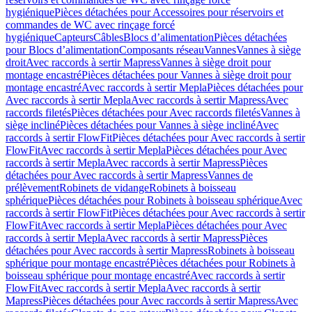
hygiénique
Pièces détachées pour Accessoires pour réservoirs et
commandes de WC avec rinçage forcé
hygiénique
Capteurs
Câbles
Blocs d’alimentation
Pièces détachées
pour Blocs d’alimentation
Composants réseau
Vannes
Vannes à siège
droit
Avec raccords à sertir Mapress
Vannes à siège droit pour
montage encastré
Pièces détachées pour Vannes à siège droit pour
montage encastré
Avec raccords à sertir Mepla
Pièces détachées pour
Avec raccords à sertir Mepla
Avec raccords à sertir Mapress
Avec
raccords filetés
Pièces détachées pour Avec raccords filetés
Vannes à
siège incliné
Pièces détachées pour Vannes à siège incliné
Avec
raccords à sertir FlowFit
Pièces détachées pour Avec raccords à sertir
FlowFit
Avec raccords à sertir Mepla
Pièces détachées pour Avec
raccords à sertir Mepla
Avec raccords à sertir Mapress
Pièces
détachées pour Avec raccords à sertir Mapress
Vannes de
prélèvement
Robinets de vidange
Robinets à boisseau
sphérique
Pièces détachées pour Robinets à boisseau sphérique
Avec
raccords à sertir FlowFit
Pièces détachées pour Avec raccords à sertir
FlowFit
Avec raccords à sertir Mepla
Pièces détachées pour Avec
raccords à sertir Mepla
Avec raccords à sertir Mapress
Pièces
détachées pour Avec raccords à sertir Mapress
Robinets à boisseau
sphérique pour montage encastré
Pièces détachées pour Robinets à
boisseau sphérique pour montage encastré
Avec raccords à sertir
FlowFit
Avec raccords à sertir Mepla
Avec raccords à sertir
Mapress
Pièces détachées pour Avec raccords à sertir Mapress
Avec