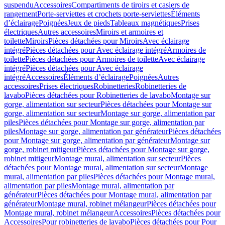
suspendu
Accessoires
Compartiments de tiroirs et casiers de
rangement
Porte-serviettes et crochets porte-serviettes
Éléments
d’éclairage
Poignées
Jeux de pieds
Tableaux magnétiques
Prises
électriques
Autres accessoires
Miroirs et armoires et
toilette
Miroirs
Pièces détachées pour Miroirs
Avec éclairage
intégré
Pièces détachées pour Avec éclairage intégré
Armoires de
toilette
Pièces détachées pour Armoires de toilette
Avec éclairage
intégré
Pièces détachées pour Avec éclairage
intégré
Accessoires
Éléments d’éclairage
Poignées
Autres
accessoires
Prises électriques
Robinetteries
Robinetteries de
lavabo
Pièces détachées pour Robinetteries de lavabo
Montage sur
gorge, alimentation sur secteur
Pièces détachées pour Montage sur
gorge, alimentation sur secteur
Montage sur gorge, alimentation par
piles
Pièces détachées pour Montage sur gorge, alimentation par
piles
Montage sur gorge, alimentation par générateur
Pièces détachées
pour Montage sur gorge, alimentation par générateur
Montage sur
gorge, robinet mitigeur
Pièces détachées pour Montage sur gorge,
robinet mitigeur
Montage mural, alimentation sur secteur
Pièces
détachées pour Montage mural, alimentation sur secteur
Montage
mural, alimentation par piles
Pièces détachées pour Montage mural,
alimentation par piles
Montage mural, alimentation par
générateur
Pièces détachées pour Montage mural, alimentation par
générateur
Montage mural, robinet mélangeur
Pièces détachées pour
Montage mural, robinet mélangeur
Accessoires
Pièces détachées pour
Accessoires
Pour robinetteries de lavabo
Pièces détachées pour Pour