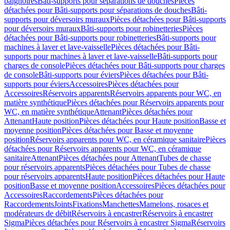
baignoires
Bâti-supports pour séparations de douches
Pièces
détachées pour Bâti-supports pour séparations de douches
Bâti-
supports pour déversoirs muraux
Pièces détachées pour Bâti-supports
pour déversoirs muraux
Bâti-supports pour robinetteries
Pièces
détachées pour Bâti-supports pour robinetteries
Bâti-supports pour
machines à laver et lave-vaisselle
Pièces détachées pour Bâti-
supports pour machines à laver et lave-vaisselle
Bâti-supports pour
charges de console
Pièces détachées pour Bâti-supports pour charges
de console
Bâti-supports pour éviers
Pièces détachées pour Bâti-
supports pour éviers
Accessoires
Pièces détachées pour
Accessoires
Réservoirs apparents
Réservoirs apparents pour WC, en
matière synthétique
Pièces détachées pour Réservoirs apparents pour
WC, en matière synthétique
Attenant
Pièces détachées pour
Attenant
Haute position
Pièces détachées pour Haute position
Basse et
moyenne position
Pièces détachées pour Basse et moyenne
position
Réservoirs apparents pour WC, en céramique sanitaire
Pièces
détachées pour Réservoirs apparents pour WC, en céramique
sanitaire
Attenant
Pièces détachées pour Attenant
Tubes de chasse
pour réservoirs apparents
Pièces détachées pour Tubes de chasse
pour réservoirs apparents
Haute position
Pièces détachées pour Haute
position
Basse et moyenne position
Accessoires
Pièces détachées pour
Accessoires
Raccordements
Pièces détachées pour
Raccordements
Joints
Fixations
Manchettes
Mamelons, rosaces et
modérateurs de débit
Réservoirs à encastrer
Réservoirs à encastrer
Sigma
Pièces détachées pour Réservoirs à encastrer Sigma
Réservoirs