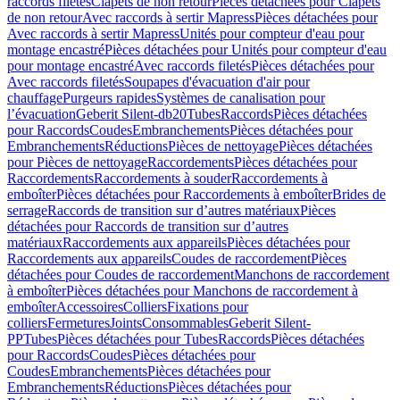
raccords filetés
Clapets de non retour
Pièces détachées pour Clapets
de non retour
Avec raccords à sertir Mapress
Pièces détachées pour
Avec raccords à sertir Mapress
Unités pour compteur d'eau pour
montage encastré
Pièces détachées pour Unités pour compteur d'eau
pour montage encastré
Avec raccords filetés
Pièces détachées pour
Avec raccords filetés
Soupapes d'évacuation d'air pour
chauffage
Purgeurs rapides
Systèmes de canalisation pour
l’évacuation
Geberit Silent-db20
Tubes
Raccords
Pièces détachées
pour Raccords
Coudes
Embranchements
Pièces détachées pour
Embranchements
Réductions
Pièces de nettoyage
Pièces détachées
pour Pièces de nettoyage
Raccordements
Pièces détachées pour
Raccordements
Raccordements à souder
Raccordements à
emboîter
Pièces détachées pour Raccordements à emboîter
Brides de
serrage
Raccords de transition sur d’autres matériaux
Pièces
détachées pour Raccords de transition sur d’autres
matériaux
Raccordements aux appareils
Pièces détachées pour
Raccordements aux appareils
Coudes de raccordement
Pièces
détachées pour Coudes de raccordement
Manchons de raccordement
à emboîter
Pièces détachées pour Manchons de raccordement à
emboîter
Accessoires
Colliers
Fixations pour
colliers
Fermetures
Joints
Consommables
Geberit Silent-
PP
Tubes
Pièces détachées pour Tubes
Raccords
Pièces détachées
pour Raccords
Coudes
Pièces détachées pour
Coudes
Embranchements
Pièces détachées pour
Embranchements
Réductions
Pièces détachées pour