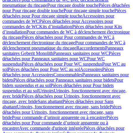
pneumatique du rinçage
Pour rinçage double touche
Pièces détachées
pour Pour rinçage double touche
Pour rinçage simple touche
Pièces
détachées pour Pour rinçage simple touche
Accessoires pour
commandes de WC
Pièces détachées pour Accessoires pour
commandes de WC
Kits d’installation
Pièces détachées pour Kits
d’installation
Pour commandes de WC à déclenchement électronique
du rinçage
Pièces détachées pour Pour commandes de WC à
déclenchement électronique du rinçage
Pour commandes de WC à
déclenchement pneumatique du rinçage
Raccordements
Panneaux
sanitaires Geberit Monolith
Panneaux sanitaires pour WC
Pièces
détachées pour Panneaux sanitaires pour WC
Pour WC
suspendus
Pièces détachées pour Pour WC suspendus
Pour WC au
sol
Pièces détachées pour Pour WC au sol
Accessoires
Pièces
détachées pour Accessoires
Consommables
Panneaux sanitaires pour
bidets
Pièces détachées pour Panneaux sanitaires pour bidets
Pour
bidets suspendus et au sol
Pièces détachées pour Pour bidets
suspendus et au sol
Urinoirs
Urinoirs, fonctionnement avec rinçage,
avec bride
Pièces détachées pour Urinoirs, fonctionnement avec
rinçage, avec bride
Sans abattant
Pièces détachées pour Sans
abattant
Urinoirs, fonctionnement avec rinçage, sans bride
Pièces
détachées pour Urinoirs, fonctionnement avec rinçage, sans
bride
Pour commande d’urinoir apparente ou à encastrer
Pièces
détachées pour Pour commande d’urinoir apparente ou à
encastrer
Avec commande d'urinoir intégrée
Pièces détachées pour