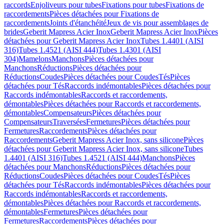
raccords
Enjoliveurs pour tubes
Fixations pour tubes
Fixations de
raccordements
Pièces détachées pour Fixations de
raccordements
Joints d'étanchéité
Jeux de vis pour assemblages de
brides
Geberit Mapress Acier Inox
Geberit Mapress Acier Inox
Pièces
détachées pour Geberit Mapress Acier Inox
Tubes 1.4401 (AISI
316)
Tubes 1.4521 (AISI 444)
Tubes 1.4301 (AISI
304)
Mamelons
Manchons
Pièces détachées pour
Manchons
Réductions
Pièces détachées pour
Réductions
Coudes
Pièces détachées pour Coudes
Tés
Pièces
détachées pour Tés
Raccords indémontables
Pièces détachées pour
Raccords indémontables
Raccords et raccordements,
démontables
Pièces détachées pour Raccords et raccordements,
démontables
Compensateurs
Pièces détachées pour
Compensateurs
Traversées
Fermetures
Pièces détachées pour
Fermetures
Raccordements
Pièces détachées pour
Raccordements
Geberit Mapress Acier Inox, sans silicone
Pièces
détachées pour Geberit Mapress Acier Inox, sans silicone
Tubes
1.4401 (AISI 316)
Tubes 1.4521 (AISI 444)
Manchons
Pièces
détachées pour Manchons
Réductions
Pièces détachées pour
Réductions
Coudes
Pièces détachées pour Coudes
Tés
Pièces
détachées pour Tés
Raccords indémontables
Pièces détachées pour
Raccords indémontables
Raccords et raccordements,
démontables
Pièces détachées pour Raccords et raccordements,
démontables
Fermetures
Pièces détachées pour
Fermetures
Raccordements
Pièces détachées pour