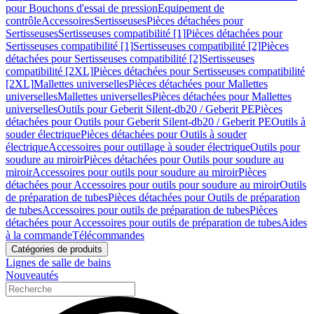
pour Bouchons d'essai de pression
Equipement de
contrôle
Accessoires
Sertisseuses
Pièces détachées pour
Sertisseuses
Sertisseuses compatibilité [1]
Pièces détachées pour
Sertisseuses compatibilité [1]
Sertisseuses compatibilité [2]
Pièces
détachées pour Sertisseuses compatibilité [2]
Sertisseuses
compatibilité [2XL]
Pièces détachées pour Sertisseuses compatibilité
[2XL]
Mallettes universelles
Pièces détachées pour Mallettes
universelles
Mallettes universelles
Pièces détachées pour Mallettes
universelles
Outils pour Geberit Silent-db20 / Geberit PE
Pièces
détachées pour Outils pour Geberit Silent-db20 / Geberit PE
Outils à
souder électrique
Pièces détachées pour Outils à souder
électrique
Accessoires pour outillage à souder électrique
Outils pour
soudure au miroir
Pièces détachées pour Outils pour soudure au
miroir
Accessoires pour outils pour soudure au miroir
Pièces
détachées pour Accessoires pour outils pour soudure au miroir
Outils
de préparation de tubes
Pièces détachées pour Outils de préparation
de tubes
Accessoires pour outils de préparation de tubes
Pièces
détachées pour Accessoires pour outils de préparation de tubes
Aides
à la commande
Télécommandes
Catégories de produits
Lignes de salle de bains
Nouveautés