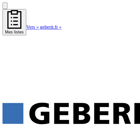
Vers « geberit.fr »
Mes listes