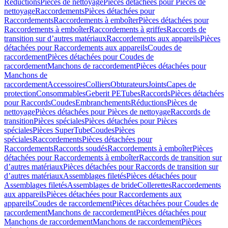
Réductions
Pièces de nettoyage
Pièces détachées pour Pièces de
nettoyage
Raccordements
Pièces détachées pour
Raccordements
Raccordements à emboîter
Pièces détachées pour
Raccordements à emboîter
Raccordements à griffes
Raccords de
transition sur d’autres matériaux
Raccordements aux appareils
Pièces
détachées pour Raccordements aux appareils
Coudes de
raccordement
Pièces détachées pour Coudes de
raccordement
Manchons de raccordement
Pièces détachées pour
Manchons de
raccordement
Accessoires
Colliers
Obturateurs
Joints
Capes de
protection
Consommables
Geberit PE
Tubes
Raccords
Pièces détachées
pour Raccords
Coudes
Embranchements
Réductions
Pièces de
nettoyage
Pièces détachées pour Pièces de nettoyage
Raccords de
transition
Pièces spéciales
Pièces détachées pour Pièces
spéciales
Pièces SuperTube
Coudes
Pièces
spéciales
Raccordements
Pièces détachées pour
Raccordements
Raccords soudés
Raccordements à emboîter
Pièces
détachées pour Raccordements à emboîter
Raccords de transition sur
d’autres matériaux
Pièces détachées pour Raccords de transition sur
d’autres matériaux
Assemblages filetés
Pièces détachées pour
Assemblages filetés
Assemblages de bride
Collerettes
Raccordements
aux appareils
Pièces détachées pour Raccordements aux
appareils
Coudes de raccordement
Pièces détachées pour Coudes de
raccordement
Manchons de raccordement
Pièces détachées pour
Manchons de raccordement
Manchons de raccordement
Pièces