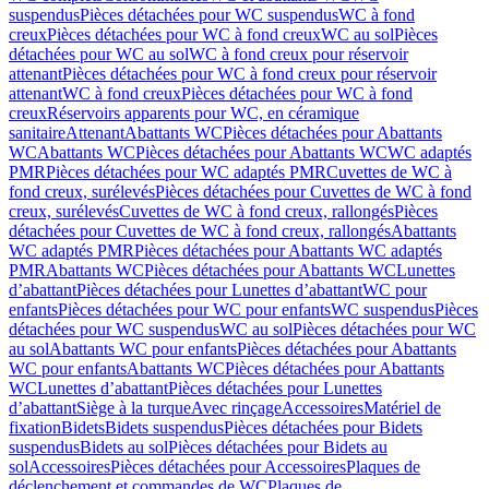
suspendus
Pièces détachées pour WC suspendus
WC à fond
creux
Pièces détachées pour WC à fond creux
WC au sol
Pièces
détachées pour WC au sol
WC à fond creux pour réservoir
attenant
Pièces détachées pour WC à fond creux pour réservoir
attenant
WC à fond creux
Pièces détachées pour WC à fond
creux
Réservoirs apparents pour WC, en céramique
sanitaire
Attenant
Abattants WC
Pièces détachées pour Abattants
WC
Abattants WC
Pièces détachées pour Abattants WC
WC adaptés
PMR
Pièces détachées pour WC adaptés PMR
Cuvettes de WC à
fond creux, surélevés
Pièces détachées pour Cuvettes de WC à fond
creux, surélevés
Cuvettes de WC à fond creux, rallongés
Pièces
détachées pour Cuvettes de WC à fond creux, rallongés
Abattants
WC adaptés PMR
Pièces détachées pour Abattants WC adaptés
PMR
Abattants WC
Pièces détachées pour Abattants WC
Lunettes
d’abattant
Pièces détachées pour Lunettes d’abattant
WC pour
enfants
Pièces détachées pour WC pour enfants
WC suspendus
Pièces
détachées pour WC suspendus
WC au sol
Pièces détachées pour WC
au sol
Abattants WC pour enfants
Pièces détachées pour Abattants
WC pour enfants
Abattants WC
Pièces détachées pour Abattants
WC
Lunettes d’abattant
Pièces détachées pour Lunettes
d’abattant
Siège à la turque
Avec rinçage
Accessoires
Matériel de
fixation
Bidets
Bidets suspendus
Pièces détachées pour Bidets
suspendus
Bidets au sol
Pièces détachées pour Bidets au
sol
Accessoires
Pièces détachées pour Accessoires
Plaques de
déclenchement et commandes de WC
Plaques de