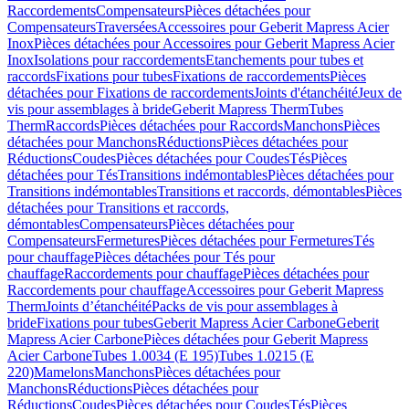
Raccordements
Compensateurs
Pièces détachées pour
Compensateurs
Traversées
Accessoires pour Geberit Mapress Acier
Inox
Pièces détachées pour Accessoires pour Geberit Mapress Acier
Inox
Isolations pour raccordements
Etanchements pour tubes et
raccords
Fixations pour tubes
Fixations de raccordements
Pièces
détachées pour Fixations de raccordements
Joints d'étanchéité
Jeux de
vis pour assemblages à bride
Geberit Mapress Therm
Tubes
Therm
Raccords
Pièces détachées pour Raccords
Manchons
Pièces
détachées pour Manchons
Réductions
Pièces détachées pour
Réductions
Coudes
Pièces détachées pour Coudes
Tés
Pièces
détachées pour Tés
Transitions indémontables
Pièces détachées pour
Transitions indémontables
Transitions et raccords, démontables
Pièces
détachées pour Transitions et raccords,
démontables
Compensateurs
Pièces détachées pour
Compensateurs
Fermetures
Pièces détachées pour Fermetures
Tés
pour chauffage
Pièces détachées pour Tés pour
chauffage
Raccordements pour chauffage
Pièces détachées pour
Raccordements pour chauffage
Accessoires pour Geberit Mapress
Therm
Joints d’étanchéité
Packs de vis pour assemblages à
bride
Fixations pour tubes
Geberit Mapress Acier Carbone
Geberit
Mapress Acier Carbone
Pièces détachées pour Geberit Mapress
Acier Carbone
Tubes 1.0034 (E 195)
Tubes 1.0215 (E
220)
Mamelons
Manchons
Pièces détachées pour
Manchons
Réductions
Pièces détachées pour
Réductions
Coudes
Pièces détachées pour Coudes
Tés
Pièces