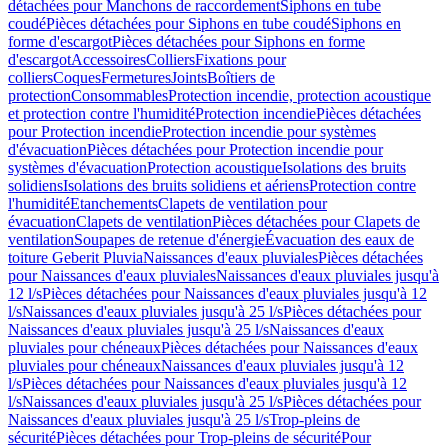
détachées pour Manchons de raccordement
Siphons en tube
coudé
Pièces détachées pour Siphons en tube coudé
Siphons en
forme d'escargot
Pièces détachées pour Siphons en forme
d'escargot
Accessoires
Colliers
Fixations pour
colliers
Coques
Fermetures
Joints
Boîtiers de
protection
Consommables
Protection incendie, protection acoustique
et protection contre l'humidité
Protection incendie
Pièces détachées
pour Protection incendie
Protection incendie pour systèmes
d'évacuation
Pièces détachées pour Protection incendie pour
systèmes d'évacuation
Protection acoustique
Isolations des bruits
solidiens
Isolations des bruits solidiens et aériens
Protection contre
l'humidité
Etanchements
Clapets de ventilation pour
évacuation
Clapets de ventilation
Pièces détachées pour Clapets de
ventilation
Soupapes de retenue d'énergie
Évacuation des eaux de
toiture Geberit Pluvia
Naissances d'eaux pluviales
Pièces détachées
pour Naissances d'eaux pluviales
Naissances d'eaux pluviales jusqu'à
12 l/s
Pièces détachées pour Naissances d'eaux pluviales jusqu'à 12
l/s
Naissances d'eaux pluviales jusqu'à 25 l/s
Pièces détachées pour
Naissances d'eaux pluviales jusqu'à 25 l/s
Naissances d'eaux
pluviales pour chéneaux
Pièces détachées pour Naissances d'eaux
pluviales pour chéneaux
Naissances d'eaux pluviales jusqu'à 12
l/s
Pièces détachées pour Naissances d'eaux pluviales jusqu'à 12
l/s
Naissances d'eaux pluviales jusqu'à 25 l/s
Pièces détachées pour
Naissances d'eaux pluviales jusqu'à 25 l/s
Trop-pleins de
sécurité
Pièces détachées pour Trop-pleins de sécurité
Pour