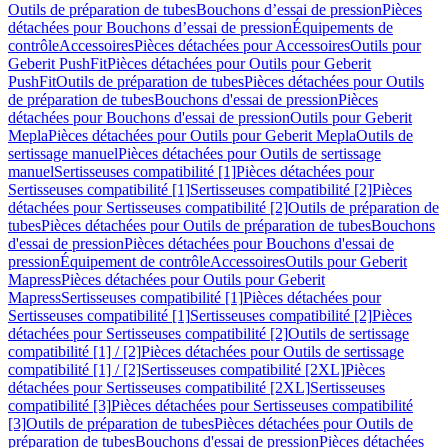
Outils de préparation de tubes
Bouchons d’essai de pression
Pièces
détachées pour Bouchons d’essai de pression
Équipements de
contrôle
Accessoires
Pièces détachées pour Accessoires
Outils pour
Geberit PushFit
Pièces détachées pour Outils pour Geberit
PushFit
Outils de préparation de tubes
Pièces détachées pour Outils
de préparation de tubes
Bouchons d'essai de pression
Pièces
détachées pour Bouchons d'essai de pression
Outils pour Geberit
Mepla
Pièces détachées pour Outils pour Geberit Mepla
Outils de
sertissage manuel
Pièces détachées pour Outils de sertissage
manuel
Sertisseuses compatibilité [1]
Pièces détachées pour
Sertisseuses compatibilité [1]
Sertisseuses compatibilité [2]
Pièces
détachées pour Sertisseuses compatibilité [2]
Outils de préparation de
tubes
Pièces détachées pour Outils de préparation de tubes
Bouchons
d'essai de pression
Pièces détachées pour Bouchons d'essai de
pression
Équipement de contrôle
Accessoires
Outils pour Geberit
Mapress
Pièces détachées pour Outils pour Geberit
Mapress
Sertisseuses compatibilité [1]
Pièces détachées pour
Sertisseuses compatibilité [1]
Sertisseuses compatibilité [2]
Pièces
détachées pour Sertisseuses compatibilité [2]
Outils de sertissage
compatibilité [1] / [2]
Pièces détachées pour Outils de sertissage
compatibilité [1] / [2]
Sertisseuses compatibilité [2XL]
Pièces
détachées pour Sertisseuses compatibilité [2XL]
Sertisseuses
compatibilité [3]
Pièces détachées pour Sertisseuses compatibilité
[3]
Outils de préparation de tubes
Pièces détachées pour Outils de
préparation de tubes
Bouchons d'essai de pression
Pièces détachées