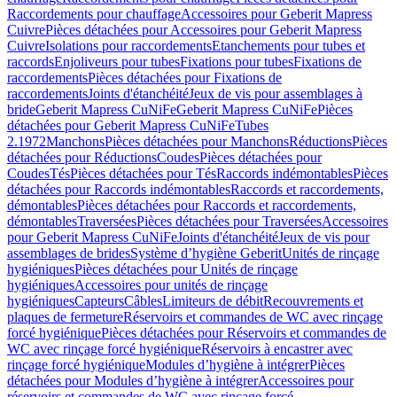
Raccordements pour chauffage
Accessoires pour Geberit Mapress
Cuivre
Pièces détachées pour Accessoires pour Geberit Mapress
Cuivre
Isolations pour raccordements
Etanchements pour tubes et
raccords
Enjoliveurs pour tubes
Fixations pour tubes
Fixations de
raccordements
Pièces détachées pour Fixations de
raccordements
Joints d'étanchéité
Jeux de vis pour assemblages à
bride
Geberit Mapress CuNiFe
Geberit Mapress CuNiFe
Pièces
détachées pour Geberit Mapress CuNiFe
Tubes
2.1972
Manchons
Pièces détachées pour Manchons
Réductions
Pièces
détachées pour Réductions
Coudes
Pièces détachées pour
Coudes
Tés
Pièces détachées pour Tés
Raccords indémontables
Pièces
détachées pour Raccords indémontables
Raccords et raccordements,
démontables
Pièces détachées pour Raccords et raccordements,
démontables
Traversées
Pièces détachées pour Traversées
Accessoires
pour Geberit Mapress CuNiFe
Joints d'étanchéité
Jeux de vis pour
assemblages de brides
Système d’hygiène Geberit
Unités de rinçage
hygiéniques
Pièces détachées pour Unités de rinçage
hygiéniques
Accessoires pour unités de rinçage
hygiéniques
Capteurs
Câbles
Limiteurs de débit
Recouvrements et
plaques de fermeture
Réservoirs et commandes de WC avec rinçage
forcé hygiénique
Pièces détachées pour Réservoirs et commandes de
WC avec rinçage forcé hygiénique
Réservoirs à encastrer avec
rinçage forcé hygiénique
Modules d’hygiène à intégrer
Pièces
détachées pour Modules d’hygiène à intégrer
Accessoires pour
réservoirs et commandes de WC avec rinçage forcé