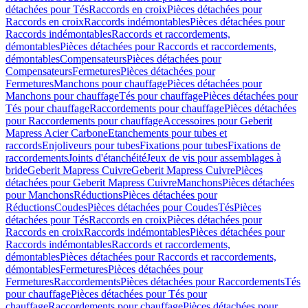
détachées pour Tés
Raccords en croix
Pièces détachées pour
Raccords en croix
Raccords indémontables
Pièces détachées pour
Raccords indémontables
Raccords et raccordements,
démontables
Pièces détachées pour Raccords et raccordements,
démontables
Compensateurs
Pièces détachées pour
Compensateurs
Fermetures
Pièces détachées pour
Fermetures
Manchons pour chauffage
Pièces détachées pour
Manchons pour chauffage
Tés pour chauffage
Pièces détachées pour
Tés pour chauffage
Raccordements pour chauffage
Pièces détachées
pour Raccordements pour chauffage
Accessoires pour Geberit
Mapress Acier Carbone
Etanchements pour tubes et
raccords
Enjoliveurs pour tubes
Fixations pour tubes
Fixations de
raccordements
Joints d'étanchéité
Jeux de vis pour assemblages à
bride
Geberit Mapress Cuivre
Geberit Mapress Cuivre
Pièces
détachées pour Geberit Mapress Cuivre
Manchons
Pièces détachées
pour Manchons
Réductions
Pièces détachées pour
Réductions
Coudes
Pièces détachées pour Coudes
Tés
Pièces
détachées pour Tés
Raccords en croix
Pièces détachées pour
Raccords en croix
Raccords indémontables
Pièces détachées pour
Raccords indémontables
Raccords et raccordements,
démontables
Pièces détachées pour Raccords et raccordements,
démontables
Fermetures
Pièces détachées pour
Fermetures
Raccordements
Pièces détachées pour Raccordements
Tés
pour chauffage
Pièces détachées pour Tés pour
chauffage
Raccordements pour chauffage
Pièces détachées pour