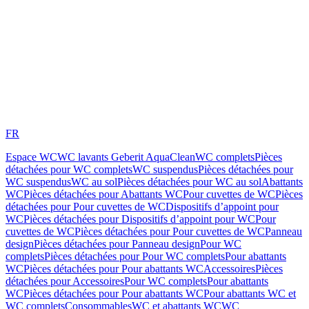
FR
Espace WC
WC lavants Geberit AquaClean
WC complets
Pièces
détachées pour WC complets
WC suspendus
Pièces détachées pour
WC suspendus
WC au sol
Pièces détachées pour WC au sol
Abattants
WC
Pièces détachées pour Abattants WC
Pour cuvettes de WC
Pièces
détachées pour Pour cuvettes de WC
Dispositifs d’appoint pour
WC
Pièces détachées pour Dispositifs d’appoint pour WC
Pour
cuvettes de WC
Pièces détachées pour Pour cuvettes de WC
Panneau
design
Pièces détachées pour Panneau design
Pour WC
complets
Pièces détachées pour Pour WC complets
Pour abattants
WC
Pièces détachées pour Pour abattants WC
Accessoires
Pièces
détachées pour Accessoires
Pour WC complets
Pour abattants
WC
Pièces détachées pour Pour abattants WC
Pour abattants WC et
WC complets
Consommables
WC et abattants WC
WC