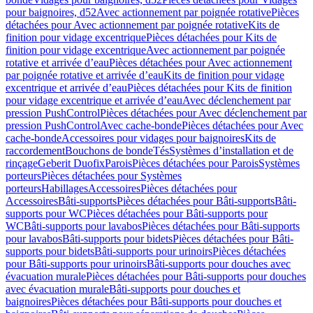
pour baignoires, d52
Avec actionnement par poignée rotative
Pièces
détachées pour Avec actionnement par poignée rotative
Kits de
finition pour vidage excentrique
Pièces détachées pour Kits de
finition pour vidage excentrique
Avec actionnement par poignée
rotative et arrivée d’eau
Pièces détachées pour Avec actionnement
par poignée rotative et arrivée d’eau
Kits de finition pour vidage
excentrique et arrivée d’eau
Pièces détachées pour Kits de finition
pour vidage excentrique et arrivée d’eau
Avec déclenchement par
pression PushControl
Pièces détachées pour Avec déclenchement par
pression PushControl
Avec cache-bonde
Pièces détachées pour Avec
cache-bonde
Accessoires pour vidages pour baignoires
Kits de
raccordement
Bouchons de bonde
Tés
Systèmes d’installation et de
rinçage
Geberit Duofix
Parois
Pièces détachées pour Parois
Systèmes
porteurs
Pièces détachées pour Systèmes
porteurs
Habillages
Accessoires
Pièces détachées pour
Accessoires
Bâti-supports
Pièces détachées pour Bâti-supports
Bâti-
supports pour WC
Pièces détachées pour Bâti-supports pour
WC
Bâti-supports pour lavabos
Pièces détachées pour Bâti-supports
pour lavabos
Bâti-supports pour bidets
Pièces détachées pour Bâti-
supports pour bidets
Bâti-supports pour urinoirs
Pièces détachées
pour Bâti-supports pour urinoirs
Bâti-supports pour douches avec
évacuation murale
Pièces détachées pour Bâti-supports pour douches
avec évacuation murale
Bâti-supports pour douches et
baignoires
Pièces détachées pour Bâti-supports pour douches et