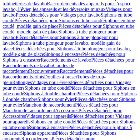
robinetteries de lavabo
Raccordements des appareils pour l’espace
lavabo, l’évier, les appareils et les déversoirs muraux
Vidages pour
lavabo
Pièces détachées pour Vidages pour lavabo
Siphons en tube
coudé
Pièces détachées pour Siphons en tube coudé
Siphons en tube
coudé, modèle gain de place
Pièces détachées pour Siphons en tube
coudé, modèle gain de place
Siphons à tube plongeur pour
lavabo
Pièces détachées pour Siphons à tube plongeur pour
lavabo
Siphons à tube plongeur pour lavabo, modèle gain de
place
Pièces détachées pour Siphons à tube plongeur pour lavabo,
modèle gain de place
Siphons à encastrer
Pièces détachées pour
Siphons à encastrer
Raccordements de lavabo
Pièces détachées pour
Raccordements de lavabo
Coudes de
raccordement
Recouvrements
Raccordements
Pièces détachées pour
Raccordements
Joints
Douilles à braser
Tubes de trop-
plein
Rallonges
Vidages pour éviers
Pièces détachées pour Vidages
pour éviers
Siphons en tube coudé
Pièces détachées pour Siphons en
tube coudé
Siphons à double chambre
Pièces détachées pour Siphons
à double chambre
Siphons pour évier
Pièces détachées pour Siphons
pour évier
Manchon de raccordement
Pièces détachées pour
Manchon de raccordement
Accessoires
Pièces détachées pour
Accessoires
Vidages pour appareils
Pièces détachées pour Vidages
pour appareils
Siphons en tube coudé
Pièces détachées pour Siphons
en tube coudé
Siphons à encastrer
Pièces détachées pour Siphons à
encastrer
Siphons apparents
Pièces détachées pour Siphons
apparents
Raccordements
Pièces détachées pour