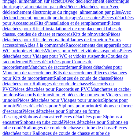
rinçage, alimentation sur secteur
Avec déclenchement électronique
du rinçage, alimentation par piles
Pièces détachées pour Avec
déclenchement électronique du rinçage, alimentation par piles
Avec
déclenchement pneumatique du rinçage
Accessoires
Pièces détachées
pour Accessoires
Kits d’installation et de remplacement
Pièces
détachées pour Kits d’installation et de remplacement
Tubes de
chasse, coudes de chasse et raccords
Kits de rénovation
Pièces
détachées pour Kits de rénovation
Plaques de fermeture
Autres
accessoires
Aides à la commande
Raccordements des appareils pour
WC, urinoirs et bidets
Vidages pour WC et vidoirs suspendus
Pièces
détachées pour Vidages pour WC et vidoirs suspendus
Coudes de
raccordement
Pièces détachées pour Coudes de
raccordement
Manchon de raccordement
Pièces détachées pour
Manchon de raccordement
Kits de raccordement
Pièces détachées
pour Kits de raccordement
Rallonges de coude de chasse
Pièces
détachées pour Rallonges de coude de chasse
Raccords en
PVC
Pièces détachées pour Raccords en PVC
Manchettes et cache-
boulons
Raccords de transition et pièces de connexion
Vidages pour
urinoirs
Pièces détachées pour Vidages pour urinoirs
Siphons pour
urinoir
Pièces détachées pour Siphons pour urinoir
Siphons en forme
d’escargot
Pièces détachées pour Siphons en forme
d’escargot
Siphons à encastrer
Pièces détachées pour Siphons à
encastrer
Siphons en tube coudé
Pièces détachées pour Siphons en
tube coudé
Rallonges de coude de chasse et tube de chasse
Pièces
détachées pour Rallonges de coude de chasse et tube de