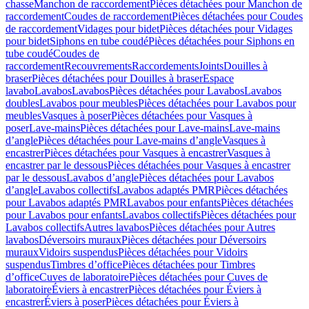
chasse
Manchon de raccordement
Pièces détachées pour Manchon de
raccordement
Coudes de raccordement
Pièces détachées pour Coudes
de raccordement
Vidages pour bidet
Pièces détachées pour Vidages
pour bidet
Siphons en tube coudé
Pièces détachées pour Siphons en
tube coudé
Coudes de
raccordement
Recouvrements
Raccordements
Joints
Douilles à
braser
Pièces détachées pour Douilles à braser
Espace
lavabo
Lavabos
Lavabos
Pièces détachées pour Lavabos
Lavabos
doubles
Lavabos pour meubles
Pièces détachées pour Lavabos pour
meubles
Vasques à poser
Pièces détachées pour Vasques à
poser
Lave-mains
Pièces détachées pour Lave-mains
Lave-mains
d’angle
Pièces détachées pour Lave-mains d’angle
Vasques à
encastrer
Pièces détachées pour Vasques à encastrer
Vasques à
encastrer par le dessous
Pièces détachées pour Vasques à encastrer
par le dessous
Lavabos d’angle
Pièces détachées pour Lavabos
d’angle
Lavabos collectifs
Lavabos adaptés PMR
Pièces détachées
pour Lavabos adaptés PMR
Lavabos pour enfants
Pièces détachées
pour Lavabos pour enfants
Lavabos collectifs
Pièces détachées pour
Lavabos collectifs
Autres lavabos
Pièces détachées pour Autres
lavabos
Déversoirs muraux
Pièces détachées pour Déversoirs
muraux
Vidoirs suspendus
Pièces détachées pour Vidoirs
suspendus
Timbres dʼoffice
Pièces détachées pour Timbres
dʼoffice
Cuves de laboratoire
Pièces détachées pour Cuves de
laboratoire
Éviers à encastrer
Pièces détachées pour Éviers à
encastrer
Éviers à poser
Pièces détachées pour Éviers à