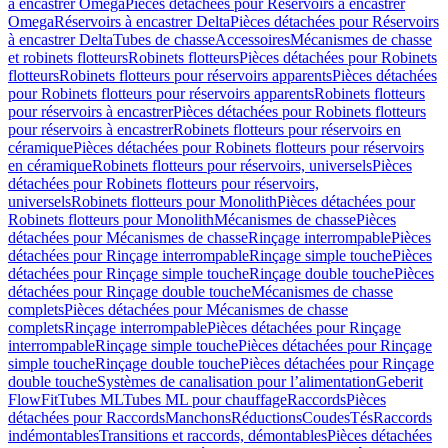
à encastrer Omega
Pièces détachées pour Réservoirs à encastrer
Omega
Réservoirs à encastrer Delta
Pièces détachées pour Réservoirs
à encastrer Delta
Tubes de chasse
Accessoires
Mécanismes de chasse
et robinets flotteurs
Robinets flotteurs
Pièces détachées pour Robinets
flotteurs
Robinets flotteurs pour réservoirs apparents
Pièces détachées
pour Robinets flotteurs pour réservoirs apparents
Robinets flotteurs
pour réservoirs à encastrer
Pièces détachées pour Robinets flotteurs
pour réservoirs à encastrer
Robinets flotteurs pour réservoirs en
céramique
Pièces détachées pour Robinets flotteurs pour réservoirs
en céramique
Robinets flotteurs pour réservoirs, universels
Pièces
détachées pour Robinets flotteurs pour réservoirs,
universels
Robinets flotteurs pour Monolith
Pièces détachées pour
Robinets flotteurs pour Monolith
Mécanismes de chasse
Pièces
détachées pour Mécanismes de chasse
Rinçage interrompable
Pièces
détachées pour Rinçage interrompable
Rinçage simple touche
Pièces
détachées pour Rinçage simple touche
Rinçage double touche
Pièces
détachées pour Rinçage double touche
Mécanismes de chasse
complets
Pièces détachées pour Mécanismes de chasse
complets
Rinçage interrompable
Pièces détachées pour Rinçage
interrompable
Rinçage simple touche
Pièces détachées pour Rinçage
simple touche
Rinçage double touche
Pièces détachées pour Rinçage
double touche
Systèmes de canalisation pour l’alimentation
Geberit
FlowFit
Tubes ML
Tubes ML pour chauffage
Raccords
Pièces
détachées pour Raccords
Manchons
Réductions
Coudes
Tés
Raccords
indémontables
Transitions et raccords, démontables
Pièces détachées