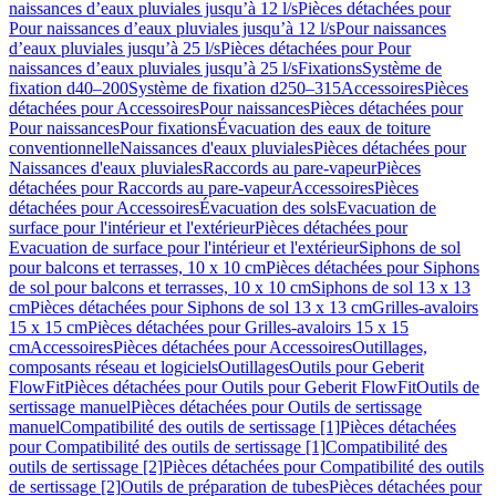
naissances d’eaux pluviales jusqu’à 12 l/s
Pièces détachées pour
Pour naissances d’eaux pluviales jusqu’à 12 l/s
Pour naissances
d’eaux pluviales jusqu’à 25 l/s
Pièces détachées pour Pour
naissances d’eaux pluviales jusqu’à 25 l/s
Fixations
Système de
fixation d40–200
Système de fixation d250–315
Accessoires
Pièces
détachées pour Accessoires
Pour naissances
Pièces détachées pour
Pour naissances
Pour fixations
Évacuation des eaux de toiture
conventionnelle
Naissances d'eaux pluviales
Pièces détachées pour
Naissances d'eaux pluviales
Raccords au pare-vapeur
Pièces
détachées pour Raccords au pare-vapeur
Accessoires
Pièces
détachées pour Accessoires
Évacuation des sols
Evacuation de
surface pour l'intérieur et l'extérieur
Pièces détachées pour
Evacuation de surface pour l'intérieur et l'extérieur
Siphons de sol
pour balcons et terrasses, 10 x 10 cm
Pièces détachées pour Siphons
de sol pour balcons et terrasses, 10 x 10 cm
Siphons de sol 13 x 13
cm
Pièces détachées pour Siphons de sol 13 x 13 cm
Grilles-avaloirs
15 x 15 cm
Pièces détachées pour Grilles-avaloirs 15 x 15
cm
Accessoires
Pièces détachées pour Accessoires
Outillages,
composants réseau et logiciels
Outillages
Outils pour Geberit
FlowFit
Pièces détachées pour Outils pour Geberit FlowFit
Outils de
sertissage manuel
Pièces détachées pour Outils de sertissage
manuel
Compatibilité des outils de sertissage [1]
Pièces détachées
pour Compatibilité des outils de sertissage [1]
Compatibilité des
outils de sertissage [2]
Pièces détachées pour Compatibilité des outils
de sertissage [2]
Outils de préparation de tubes
Pièces détachées pour