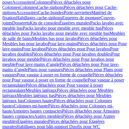
poser
Accessoires
Colonnes
Pièces détachées pour
Colonnes
Colonnes
Cache-siphons
Pièces détachées pour Cache-
siphons
Accessoires
Cache-bondes
Porte-serviettes
Matériel de
fixation
Habillages cache-siphons
Equerres de montage
Couvre-
joints
Dosserets
Kits de consoles
Étagères murales
Packs lavabo avec
meuble bas
Packs lavabo pour meuble avec meuble bas
Pièces
détachées pour Packs lavabo pour meuble avec meuble bas
Meubles
de salle de bains
Meubles bas pour lavabo
Pièces détachées pour
Meubles bas pour lavabo
Pour lave-mains
Pièces détachées pour Pour
lave-mains
Pour lavabos
Pièces détachées pour Pour lavabos
Pour
lavabos doubles
Pièces détachées pour Pour lavabos doubles
Pour
lavabos pour meuble
Pièces détachées pour Pour lavabos pour
meuble
Pour lave-mains d’angle
Pièces détachées pour Pour lave-
mains d’angle
Plans pour vasques
Pièces détachées pour Plans pour
vasques
Pour vasque à poser en forme de coupelle
Pièces détachées
pour Pour vasque à poser en forme de coupelle
Pour vasque à poser
rectangulaire
Pièces détachées pour Pour vasque à poser
rectangulaire
Meubles latéraux
Pièces détachées pour Meubles
latéraux
Meubles latéraux bas
Pièces détachées pour Meubles
latéraux bas
Colonnes hautes
Pièces détachées pour Colonnes
hautes
Colonnes mi-haute
Pièces détachées pour Colonnes mi-
haute
Armoires hautes compactes
Pièces détachées pour Armoires
hautes compactes
Autres meubles
Pièces détachées pour Autres
meubles
Étagères murales
Pièces détachées pour Étagères
murales
Habillages pour bâti-support Duofix pour WC