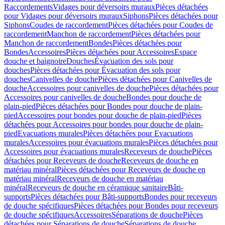
Raccordements
Vidages pour déversoirs muraux
Pièces détachées
pour Vidages pour déversoirs muraux
Siphons
Pièces détachées pour
Siphons
Coudes de raccordement
Pièces détachées pour Coudes de
raccordement
Manchon de raccordement
Pièces détachées pour
Manchon de raccordement
Bondes
Pièces détachées pour
Bondes
Accessoires
Pièces détachées pour Accessoires
Espace
douche et baignoire
Douches
Évacuation des sols pour
douches
Pièces détachées pour Évacuation des sols pour
douches
Canivelles de douche
Pièces détachées pour Canivelles de
douche
Accessoires pour canivelles de douche
Pièces détachées pour
Accessoires pour canivelles de douche
Bondes pour douche de
plain-pied
Pièces détachées pour Bondes pour douche de plain-
pied
Accessoires pour bondes pour douche de plain-pied
Pièces
détachées pour Accessoires pour bondes pour douche de plain-
pied
Evacuations murales
Pièces détachées pour Evacuations
murales
Accessoires pour évacuations murales
Pièces détachées pour
Accessoires pour évacuations murales
Receveurs de douche
Pièces
détachées pour Receveurs de douche
Receveurs de douche en
matériau minéral
Pièces détachées pour Receveurs de douche en
matériau minéral
Receveurs de douche en matériau
minéral
Receveurs de douche en céramique sanitaire
Bâti-
supports
Pièces détachées pour Bâti-supports
Bondes pour receveurs
de douche spécifiques
Pièces détachées pour Bondes pour receveurs
de douche spécifiques
Accessoires
Séparations de douche
Pièces
détachées pour Séparations de douche
Séparations de douche