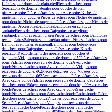
latérales pour douche de plain-pied
Pièces détachées pour
Séparations de douche latérales pour douche de plain-
pied
Accessoires
Pièces détachées pour Accessoires
Niches de
rangement pour douches
Pièces détachées pour Niches de rangement
pour douches
Niches de rangement
Pièces détachées pour Niches de
rangement
Accessoires
Baignoires
Baignoires en acrylique
sanitaire
Pièces détachées pour Baignoires en acrylique
sanitaire
Baignoires rectangulaires
Pièces détachées pour Baignoires
rectangulaires
Baignoires en matériau minéral
Pièces détachées pour
Baignoires en matériau minéral
Baignoires pour bébés
Pièces
détachées pour Baignoires pour bébés
Accessoires
Kits de
réparation
Raccordements des appareils pour douches et
baignoires
Vidages pour receveurs de douche, d52
Pièces détachées
pour Vidages pour receveurs de douche, d52
Avec cache-
bonde
Pièces détachées pour Avec cache-bonde
Vidages pour
receveurs de douche, d62
Pièces détachées pour Vidages pour
receveurs de douche, d62
Avec cache-bonde
Pièces détachées pour
Avec cache-bonde
Vidages pour receveurs de douche, d90
Pièces
détachées pour Vidages pour receveurs de douche, d90
Avec cache-
bonde
Pièces détachées pour Avec cache-bonde
Sans cache-
bonde
Pièces détachées pour Sans cache-bonde
Cache-bondes
Pièces
détachées pour Cache-bondes
Vidages pour receveurs de douche
Sestra
Pièces détachées pour Vidages pour receveurs de douche
Sestra
Sans cache-bonde
Pièces détachées pour Sans cache-
bonde
Vidages pour baignoires, d52
Pièces détachées pour Vidages