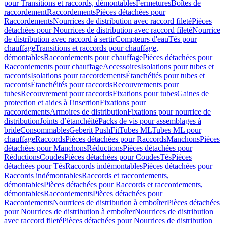
pour Transitions et raccords, démontables
Fermetures
Boîtes de
raccordement
Raccordements
Pièces détachées pour
Raccordements
Nourrices de distribution avec raccord fileté
Pièces
détachées pour Nourrices de distribution avec raccord fileté
Nourrice
de distribution avec raccord à sertir
Compteurs d'eau
Tés pour
chauffage
Transitions et raccords pour chauffage,
démontables
Raccordements pour chauffage
Pièces détachées pour
Raccordements pour chauffage
Accessoires
Isolations pour tubes et
raccords
Isolations pour raccordements
Étanchéités pour tubes et
raccords
Étanchéités pour raccords
Recouvrements pour
tubes
Recouvrement pour raccords
Fixations pour tubes
Gaines de
protection et aides à l'insertion
Fixations pour
raccordements
Armoires de distribution
Fixations pour nourrice de
distribution
Joints d’étanchéité
Packs de vis pour assemblages à
bride
Consommables
Geberit PushFit
Tubes ML
Tubes ML pour
chauffage
Raccords
Pièces détachées pour Raccords
Manchons
Pièces
détachées pour Manchons
Réductions
Pièces détachées pour
Réductions
Coudes
Pièces détachées pour Coudes
Tés
Pièces
détachées pour Tés
Raccords indémontables
Pièces détachées pour
Raccords indémontables
Raccords et raccordements,
démontables
Pièces détachées pour Raccords et raccordements,
démontables
Raccordements
Pièces détachées pour
Raccordements
Nourrices de distribution à emboîter
Pièces détachées
pour Nourrices de distribution à emboîter
Nourrices de distribution
avec raccord fileté
Pièces détachées pour Nourrices de distribution