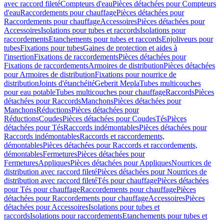
avec raccord fileté
Compteurs d'eau
Pièces détachées pour Compteurs
d'eau
Raccordements pour chauffage
Pièces détachées pour
Raccordements pour chauffage
Accessoires
Pièces détachées pour
Accessoires
Isolations pour tubes et raccords
Isolations pour
raccordements
Etanchements pour tubes et raccords
Enjoliveurs pour
tubes
Fixations pour tubes
Gaines de protection et aides à
l'insertion
Fixations de raccordements
Pièces détachées pour
Fixations de raccordements
Armoires de distribution
Pièces détachées
pour Armoires de distribution
Fixations pour nourrice de
distribution
Joints d'étanchéité
Geberit Mepla
Tubes multicouches
pour eau potable
Tubes multicouches pour chauffage
Raccords
Pièces
détachées pour Raccords
Manchons
Pièces détachées pour
Manchons
Réductions
Pièces détachées pour
Réductions
Coudes
Pièces détachées pour Coudes
Tés
Pièces
détachées pour Tés
Raccords indémontables
Pièces détachées pour
Raccords indémontables
Raccords et raccordements,
démontables
Pièces détachées pour Raccords et raccordements,
démontables
Fermetures
Pièces détachées pour
Fermetures
Appliques
Pièces détachées pour Appliques
Nourrices de
distribution avec raccord fileté
Pièces détachées pour Nourrices de
distribution avec raccord fileté
Tés pour chauffage
Pièces détachées
pour Tés pour chauffage
Raccordements pour chauffage
Pièces
détachées pour Raccordements pour chauffage
Accessoires
Pièces
détachées pour Accessoires
Isolations pour tubes et
raccords
Isolations pour raccordements
Etanchements pour tubes et