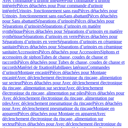
Avec commande d'urinoir intégrée
Pour commande d'urinoir
intégrée
Pièces détachées pour Pour commande d'urinoir
intégrée
Urinoirs, fonctionnement sans eau
Pièces détachées pour
Urinoirs, fonctionnement sans eau
Sans abattant
Pièces détachées
pour Sans abattant
Séparations d’urinoirs
Pièces détachées pour
Séparations d’urinoirs
Séparations d’urinoirs en matière
synthétique
Pièces détachées pour Séparations d’urinoirs en matière
synthétique
Séparations d’urinoirs en verre
Pièces détachées pour
Séparations d’urinoirs en verre
Séparations d’urinoirs en céramique
sanitaire
Pièces détachées pour Séparations d’urinoirs en céramique
sanitaire
Accessoires
Pièces détachées pour Accessoires
Siphons et
accessoires de siphon
Tubes de chasse, coudes de chasse et
raccords
Pièces détachées pour Tubes de chasse, coudes de chasse et
raccords
Matériel de fixation
Habillages latéraux
Commandes
dʼurinoir
Montage encastré
Pièces détachées pour Montage
encastré
Avec déclenchement électronique du rinçage, alimentation
sur secteur
Pièces détachées pour Avec déclenchement électronique
du rinçage, alimentation sur secteur
Avec déclenchement
électronique du rinçage, alimentation par piles
Pièces détachées pour
Avec déclenchement électronique du rinçage, alimentation par
piles
Avec déclenchement pneumatique du rinçage
Pièces détachées
pour Avec déclenchement pneumatique du rinçage
Montage en
apparent
Pièces détachées pour Montage en apparent
Avec
déclenchement électronique du rinçage, alimentation sur
secteur
Pièces détachées pour Avec déclenchement électronique du