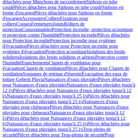
détachées pour Manchons de raccordement
Siphons en tube
coudé
Pièces détachées pour Siphons en tube coudé
Siphons en
forme d'escargot
Pièces détachées pour Siphons en forme
d'escargot
Accessoires
Colliers
Fixations pour
colliers
Coques
Fermetures
Joints
Boîtiers de
protection
Consommables
Protection incendie, protection acoustique
et protection contre l'humidité
Protection incendie
Pièces détachées
pour Protection incendie
Protection incendie pour systèmes
d'évacuation
Pièces détachées pour Protection incendie pour
systèmes d'évacuation
Protection acoustique
Isolations des bruits
solidiens
Isolations des bruits solidiens et aériens
Protection contre
l'humidité
Etanchements
Clapets de ventilation pour
évacuation
Clapets de ventilation
Pièces détachées pour Clapets de
ventilation
Soupapes de retenue d'énergie
Évacuation des eaux de
toiture Geberit Pluvia
Naissances d'eaux pluviales
Pièces détachées
pour Naissances d'eaux pluviales
Naissances d'eaux pluviales jusqu'à
12 l/s
Pièces détachées pour Naissances d'eaux pluviales jusqu'à 12
l/s
Naissances d'eaux pluviales jusqu'à 25 l/s
Pièces détachées pour
Naissances d'eaux pluviales jusqu'à 25 l/s
Naissances d'eaux
pluviales pour chéneaux
Pièces détachées pour Naissances d'eaux
pluviales pour chéneaux
Naissances d'eaux pluviales jusqu'à 12
l/s
Pièces détachées pour Naissances d'eaux pluviales jusqu'à 12
l/s
Naissances d'eaux pluviales jusqu'à 25 l/s
Pièces détachées pour
Naissances d'eaux pluviales jusqu'à 25 l/s
Trop-pleins de
sécurité
Pièces détachées pour Trop-pleins de sécurité
Pour