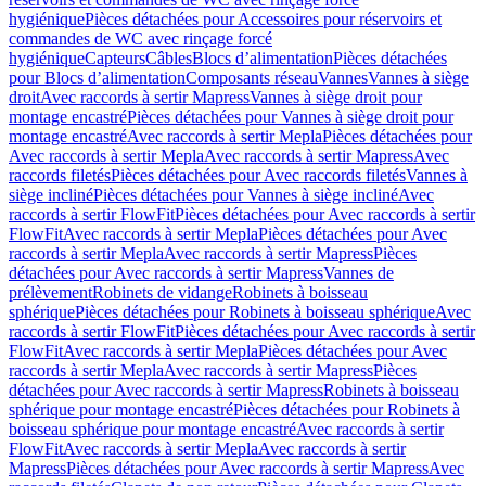
hygiénique
Pièces détachées pour Accessoires pour réservoirs et
commandes de WC avec rinçage forcé
hygiénique
Capteurs
Câbles
Blocs d’alimentation
Pièces détachées
pour Blocs d’alimentation
Composants réseau
Vannes
Vannes à siège
droit
Avec raccords à sertir Mapress
Vannes à siège droit pour
montage encastré
Pièces détachées pour Vannes à siège droit pour
montage encastré
Avec raccords à sertir Mepla
Pièces détachées pour
Avec raccords à sertir Mepla
Avec raccords à sertir Mapress
Avec
raccords filetés
Pièces détachées pour Avec raccords filetés
Vannes à
siège incliné
Pièces détachées pour Vannes à siège incliné
Avec
raccords à sertir FlowFit
Pièces détachées pour Avec raccords à sertir
FlowFit
Avec raccords à sertir Mepla
Pièces détachées pour Avec
raccords à sertir Mepla
Avec raccords à sertir Mapress
Pièces
détachées pour Avec raccords à sertir Mapress
Vannes de
prélèvement
Robinets de vidange
Robinets à boisseau
sphérique
Pièces détachées pour Robinets à boisseau sphérique
Avec
raccords à sertir FlowFit
Pièces détachées pour Avec raccords à sertir
FlowFit
Avec raccords à sertir Mepla
Pièces détachées pour Avec
raccords à sertir Mepla
Avec raccords à sertir Mapress
Pièces
détachées pour Avec raccords à sertir Mapress
Robinets à boisseau
sphérique pour montage encastré
Pièces détachées pour Robinets à
boisseau sphérique pour montage encastré
Avec raccords à sertir
FlowFit
Avec raccords à sertir Mepla
Avec raccords à sertir
Mapress
Pièces détachées pour Avec raccords à sertir Mapress
Avec