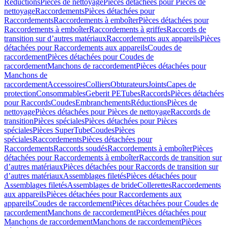
Réductions
Pièces de nettoyage
Pièces détachées pour Pièces de
nettoyage
Raccordements
Pièces détachées pour
Raccordements
Raccordements à emboîter
Pièces détachées pour
Raccordements à emboîter
Raccordements à griffes
Raccords de
transition sur d’autres matériaux
Raccordements aux appareils
Pièces
détachées pour Raccordements aux appareils
Coudes de
raccordement
Pièces détachées pour Coudes de
raccordement
Manchons de raccordement
Pièces détachées pour
Manchons de
raccordement
Accessoires
Colliers
Obturateurs
Joints
Capes de
protection
Consommables
Geberit PE
Tubes
Raccords
Pièces détachées
pour Raccords
Coudes
Embranchements
Réductions
Pièces de
nettoyage
Pièces détachées pour Pièces de nettoyage
Raccords de
transition
Pièces spéciales
Pièces détachées pour Pièces
spéciales
Pièces SuperTube
Coudes
Pièces
spéciales
Raccordements
Pièces détachées pour
Raccordements
Raccords soudés
Raccordements à emboîter
Pièces
détachées pour Raccordements à emboîter
Raccords de transition sur
d’autres matériaux
Pièces détachées pour Raccords de transition sur
d’autres matériaux
Assemblages filetés
Pièces détachées pour
Assemblages filetés
Assemblages de bride
Collerettes
Raccordements
aux appareils
Pièces détachées pour Raccordements aux
appareils
Coudes de raccordement
Pièces détachées pour Coudes de
raccordement
Manchons de raccordement
Pièces détachées pour
Manchons de raccordement
Manchons de raccordement
Pièces