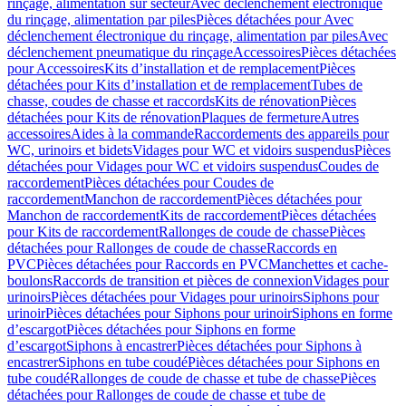
rinçage, alimentation sur secteur
Avec déclenchement électronique
du rinçage, alimentation par piles
Pièces détachées pour Avec
déclenchement électronique du rinçage, alimentation par piles
Avec
déclenchement pneumatique du rinçage
Accessoires
Pièces détachées
pour Accessoires
Kits d’installation et de remplacement
Pièces
détachées pour Kits d’installation et de remplacement
Tubes de
chasse, coudes de chasse et raccords
Kits de rénovation
Pièces
détachées pour Kits de rénovation
Plaques de fermeture
Autres
accessoires
Aides à la commande
Raccordements des appareils pour
WC, urinoirs et bidets
Vidages pour WC et vidoirs suspendus
Pièces
détachées pour Vidages pour WC et vidoirs suspendus
Coudes de
raccordement
Pièces détachées pour Coudes de
raccordement
Manchon de raccordement
Pièces détachées pour
Manchon de raccordement
Kits de raccordement
Pièces détachées
pour Kits de raccordement
Rallonges de coude de chasse
Pièces
détachées pour Rallonges de coude de chasse
Raccords en
PVC
Pièces détachées pour Raccords en PVC
Manchettes et cache-
boulons
Raccords de transition et pièces de connexion
Vidages pour
urinoirs
Pièces détachées pour Vidages pour urinoirs
Siphons pour
urinoir
Pièces détachées pour Siphons pour urinoir
Siphons en forme
d’escargot
Pièces détachées pour Siphons en forme
d’escargot
Siphons à encastrer
Pièces détachées pour Siphons à
encastrer
Siphons en tube coudé
Pièces détachées pour Siphons en
tube coudé
Rallonges de coude de chasse et tube de chasse
Pièces
détachées pour Rallonges de coude de chasse et tube de