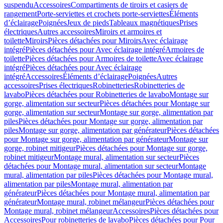
suspendu
Accessoires
Compartiments de tiroirs et casiers de
rangement
Porte-serviettes et crochets porte-serviettes
Éléments
d’éclairage
Poignées
Jeux de pieds
Tableaux magnétiques
Prises
électriques
Autres accessoires
Miroirs et armoires et
toilette
Miroirs
Pièces détachées pour Miroirs
Avec éclairage
intégré
Pièces détachées pour Avec éclairage intégré
Armoires de
toilette
Pièces détachées pour Armoires de toilette
Avec éclairage
intégré
Pièces détachées pour Avec éclairage
intégré
Accessoires
Éléments d’éclairage
Poignées
Autres
accessoires
Prises électriques
Robinetteries
Robinetteries de
lavabo
Pièces détachées pour Robinetteries de lavabo
Montage sur
gorge, alimentation sur secteur
Pièces détachées pour Montage sur
gorge, alimentation sur secteur
Montage sur gorge, alimentation par
piles
Pièces détachées pour Montage sur gorge, alimentation par
piles
Montage sur gorge, alimentation par générateur
Pièces détachées
pour Montage sur gorge, alimentation par générateur
Montage sur
gorge, robinet mitigeur
Pièces détachées pour Montage sur gorge,
robinet mitigeur
Montage mural, alimentation sur secteur
Pièces
détachées pour Montage mural, alimentation sur secteur
Montage
mural, alimentation par piles
Pièces détachées pour Montage mural,
alimentation par piles
Montage mural, alimentation par
générateur
Pièces détachées pour Montage mural, alimentation par
générateur
Montage mural, robinet mélangeur
Pièces détachées pour
Montage mural, robinet mélangeur
Accessoires
Pièces détachées pour
Accessoires
Pour robinetteries de lavabo
Pièces détachées pour Pour