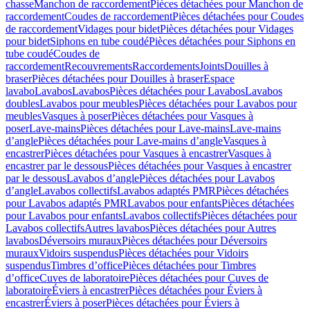
chasse
Manchon de raccordement
Pièces détachées pour Manchon de
raccordement
Coudes de raccordement
Pièces détachées pour Coudes
de raccordement
Vidages pour bidet
Pièces détachées pour Vidages
pour bidet
Siphons en tube coudé
Pièces détachées pour Siphons en
tube coudé
Coudes de
raccordement
Recouvrements
Raccordements
Joints
Douilles à
braser
Pièces détachées pour Douilles à braser
Espace
lavabo
Lavabos
Lavabos
Pièces détachées pour Lavabos
Lavabos
doubles
Lavabos pour meubles
Pièces détachées pour Lavabos pour
meubles
Vasques à poser
Pièces détachées pour Vasques à
poser
Lave-mains
Pièces détachées pour Lave-mains
Lave-mains
d’angle
Pièces détachées pour Lave-mains d’angle
Vasques à
encastrer
Pièces détachées pour Vasques à encastrer
Vasques à
encastrer par le dessous
Pièces détachées pour Vasques à encastrer
par le dessous
Lavabos d’angle
Pièces détachées pour Lavabos
d’angle
Lavabos collectifs
Lavabos adaptés PMR
Pièces détachées
pour Lavabos adaptés PMR
Lavabos pour enfants
Pièces détachées
pour Lavabos pour enfants
Lavabos collectifs
Pièces détachées pour
Lavabos collectifs
Autres lavabos
Pièces détachées pour Autres
lavabos
Déversoirs muraux
Pièces détachées pour Déversoirs
muraux
Vidoirs suspendus
Pièces détachées pour Vidoirs
suspendus
Timbres dʼoffice
Pièces détachées pour Timbres
dʼoffice
Cuves de laboratoire
Pièces détachées pour Cuves de
laboratoire
Éviers à encastrer
Pièces détachées pour Éviers à
encastrer
Éviers à poser
Pièces détachées pour Éviers à