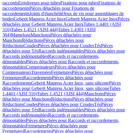
raccords
Enjoliveurs pour tubes
Fixations pour tubes
Fixations de
raccordements
Pièces détachées pour Fixations de
raccordements
Joints d'étanchéité
Jeux de vis pour assemblages de
brides
Geberit Mapress Acier Inox
Geberit Mapress Acier Inox
Pièces
détachées pour Geberit Mapress Acier Inox
Tubes 1.4401 (AISI
316)
Tubes 1.4521 (AISI 444)
Tubes 1.4301 (AISI
304)
Mamelons
Manchons
Pièces détachées pour
Manchons
Réductions
Pièces détachées pour
Réductions
Coudes
Pièces détachées pour Coudes
Tés
Pièces
détachées pour Tés
Raccords indémontables
Pièces détachées pour
Raccords indémontables
Raccords et raccordements,
démontables
Pièces détachées pour Raccords et raccordements,
démontables
Compensateurs
Pièces détachées pour
Compensateurs
Traversées
Fermetures
Pièces détachées pour
Fermetures
Raccordements
Pièces détachées pour
Raccordements
Geberit Mapress Acier Inox, sans silicone
Pièces
détachées pour Geberit Mapress Acier Inox, sans silicone
Tubes
1.4401 (AISI 316)
Tubes 1.4521 (AISI 444)
Manchons
Pièces
détachées pour Manchons
Réductions
Pièces détachées pour
Réductions
Coudes
Pièces détachées pour Coudes
Tés
Pièces
détachées pour Tés
Raccords indémontables
Pièces détachées pour
Raccords indémontables
Raccords et raccordements,
démontables
Pièces détachées pour Raccords et raccordements,
démontables
Fermetures
Pièces détachées pour
Fermetures
Raccordements
Pièces détachées pour