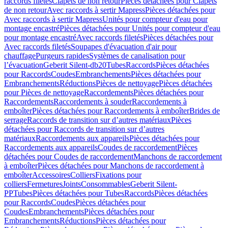
raccords filetés
Clapets de non retour
Pièces détachées pour Clapets
de non retour
Avec raccords à sertir Mapress
Pièces détachées pour
Avec raccords à sertir Mapress
Unités pour compteur d'eau pour
montage encastré
Pièces détachées pour Unités pour compteur d'eau
pour montage encastré
Avec raccords filetés
Pièces détachées pour
Avec raccords filetés
Soupapes d'évacuation d'air pour
chauffage
Purgeurs rapides
Systèmes de canalisation pour
l’évacuation
Geberit Silent-db20
Tubes
Raccords
Pièces détachées
pour Raccords
Coudes
Embranchements
Pièces détachées pour
Embranchements
Réductions
Pièces de nettoyage
Pièces détachées
pour Pièces de nettoyage
Raccordements
Pièces détachées pour
Raccordements
Raccordements à souder
Raccordements à
emboîter
Pièces détachées pour Raccordements à emboîter
Brides de
serrage
Raccords de transition sur d’autres matériaux
Pièces
détachées pour Raccords de transition sur d’autres
matériaux
Raccordements aux appareils
Pièces détachées pour
Raccordements aux appareils
Coudes de raccordement
Pièces
détachées pour Coudes de raccordement
Manchons de raccordement
à emboîter
Pièces détachées pour Manchons de raccordement à
emboîter
Accessoires
Colliers
Fixations pour
colliers
Fermetures
Joints
Consommables
Geberit Silent-
PP
Tubes
Pièces détachées pour Tubes
Raccords
Pièces détachées
pour Raccords
Coudes
Pièces détachées pour
Coudes
Embranchements
Pièces détachées pour
Embranchements
Réductions
Pièces détachées pour