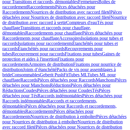
pour Transitions et raccords, démontables
Fermetures
Boîtes de
raccordement
Raccordements
Pièces détachées pour
Raccordements
Nourrices de distribution avec raccord fileté
Pièces
détachées pour Nourrices de distribution avec raccord fileté
Nourrice
de distribution avec raccord à sertir
Compteurs d'eau
Tés pour
chauffage
Transitions et raccords pour chauffage,
démontables
Raccordements pour chauffage
Pièces détachées pour
Raccordements pour chauffage
Accessoires
Isolations pour tubes et
raccords
Isolations pour raccordements
Étanchéités pour tubes et
raccords
Étanchéités pour raccords
Recouvrements pour
tubes
Recouvrement pour raccords
Fixations pour tubes
Gaines de
protection et aides à l'insertion
Fixations pour
raccordements
Armoires de distribution
Fixations pour nourrice de
distribution
Joints d’étanchéité
Packs de vis pour assemblages à
bride
Consommables
Geberit PushFit
Tubes ML
Tubes ML pour
chauffage
Raccords
Pièces détachées pour Raccords
Manchons
Pièces
détachées pour Manchons
Réductions
Pièces détachées pour
Réductions
Coudes
Pièces détachées pour Coudes
Tés
Pièces
détachées pour Tés
Raccords indémontables
Pièces détachées pour
Raccords indémontables
Raccords et raccordements,
démontables
Pièces détachées pour Raccords et raccordements,
démontables
Raccordements
Pièces détachées pour
Raccordements
Nourrices de distribution à emboîter
Pièces détachées
pour Nourrices de distribution à emboîter
Nourrices de distribution
avec raccord fileté
Pièces détachées pour Nourrices de distribution