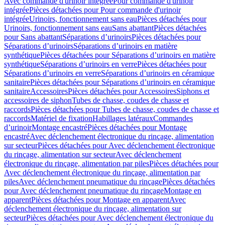
Avec commande d'urinoir intégrée
Pour commande d'urinoir
intégrée
Pièces détachées pour Pour commande d'urinoir
intégrée
Urinoirs, fonctionnement sans eau
Pièces détachées pour
Urinoirs, fonctionnement sans eau
Sans abattant
Pièces détachées
pour Sans abattant
Séparations d’urinoirs
Pièces détachées pour
Séparations d’urinoirs
Séparations d’urinoirs en matière
synthétique
Pièces détachées pour Séparations d’urinoirs en matière
synthétique
Séparations d’urinoirs en verre
Pièces détachées pour
Séparations d’urinoirs en verre
Séparations d’urinoirs en céramique
sanitaire
Pièces détachées pour Séparations d’urinoirs en céramique
sanitaire
Accessoires
Pièces détachées pour Accessoires
Siphons et
accessoires de siphon
Tubes de chasse, coudes de chasse et
raccords
Pièces détachées pour Tubes de chasse, coudes de chasse et
raccords
Matériel de fixation
Habillages latéraux
Commandes
dʼurinoir
Montage encastré
Pièces détachées pour Montage
encastré
Avec déclenchement électronique du rinçage, alimentation
sur secteur
Pièces détachées pour Avec déclenchement électronique
du rinçage, alimentation sur secteur
Avec déclenchement
électronique du rinçage, alimentation par piles
Pièces détachées pour
Avec déclenchement électronique du rinçage, alimentation par
piles
Avec déclenchement pneumatique du rinçage
Pièces détachées
pour Avec déclenchement pneumatique du rinçage
Montage en
apparent
Pièces détachées pour Montage en apparent
Avec
déclenchement électronique du rinçage, alimentation sur
secteur
Pièces détachées pour Avec déclenchement électronique du