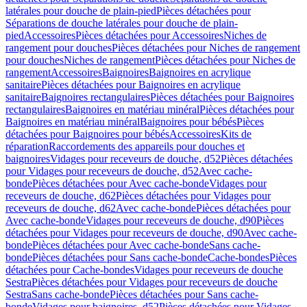
latérales pour douche de plain-pied
Pièces détachées pour
Séparations de douche latérales pour douche de plain-
pied
Accessoires
Pièces détachées pour Accessoires
Niches de
rangement pour douches
Pièces détachées pour Niches de rangement
pour douches
Niches de rangement
Pièces détachées pour Niches de
rangement
Accessoires
Baignoires
Baignoires en acrylique
sanitaire
Pièces détachées pour Baignoires en acrylique
sanitaire
Baignoires rectangulaires
Pièces détachées pour Baignoires
rectangulaires
Baignoires en matériau minéral
Pièces détachées pour
Baignoires en matériau minéral
Baignoires pour bébés
Pièces
détachées pour Baignoires pour bébés
Accessoires
Kits de
réparation
Raccordements des appareils pour douches et
baignoires
Vidages pour receveurs de douche, d52
Pièces détachées
pour Vidages pour receveurs de douche, d52
Avec cache-
bonde
Pièces détachées pour Avec cache-bonde
Vidages pour
receveurs de douche, d62
Pièces détachées pour Vidages pour
receveurs de douche, d62
Avec cache-bonde
Pièces détachées pour
Avec cache-bonde
Vidages pour receveurs de douche, d90
Pièces
détachées pour Vidages pour receveurs de douche, d90
Avec cache-
bonde
Pièces détachées pour Avec cache-bonde
Sans cache-
bonde
Pièces détachées pour Sans cache-bonde
Cache-bondes
Pièces
détachées pour Cache-bondes
Vidages pour receveurs de douche
Sestra
Pièces détachées pour Vidages pour receveurs de douche
Sestra
Sans cache-bonde
Pièces détachées pour Sans cache-
bonde
Vidages pour baignoires, d52
Pièces détachées pour Vidages