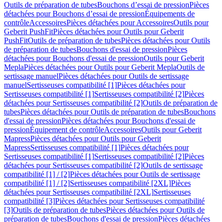
Outils de préparation de tubes
Bouchons d’essai de pression
Pièces
détachées pour Bouchons d’essai de pression
Équipements de
contrôle
Accessoires
Pièces détachées pour Accessoires
Outils pour
Geberit PushFit
Pièces détachées pour Outils pour Geberit
PushFit
Outils de préparation de tubes
Pièces détachées pour Outils
de préparation de tubes
Bouchons d'essai de pression
Pièces
détachées pour Bouchons d'essai de pression
Outils pour Geberit
Mepla
Pièces détachées pour Outils pour Geberit Mepla
Outils de
sertissage manuel
Pièces détachées pour Outils de sertissage
manuel
Sertisseuses compatibilité [1]
Pièces détachées pour
Sertisseuses compatibilité [1]
Sertisseuses compatibilité [2]
Pièces
détachées pour Sertisseuses compatibilité [2]
Outils de préparation de
tubes
Pièces détachées pour Outils de préparation de tubes
Bouchons
d'essai de pression
Pièces détachées pour Bouchons d'essai de
pression
Équipement de contrôle
Accessoires
Outils pour Geberit
Mapress
Pièces détachées pour Outils pour Geberit
Mapress
Sertisseuses compatibilité [1]
Pièces détachées pour
Sertisseuses compatibilité [1]
Sertisseuses compatibilité [2]
Pièces
détachées pour Sertisseuses compatibilité [2]
Outils de sertissage
compatibilité [1] / [2]
Pièces détachées pour Outils de sertissage
compatibilité [1] / [2]
Sertisseuses compatibilité [2XL]
Pièces
détachées pour Sertisseuses compatibilité [2XL]
Sertisseuses
compatibilité [3]
Pièces détachées pour Sertisseuses compatibilité
[3]
Outils de préparation de tubes
Pièces détachées pour Outils de
préparation de tubes
Bouchons d'essai de pression
Pièces détachées