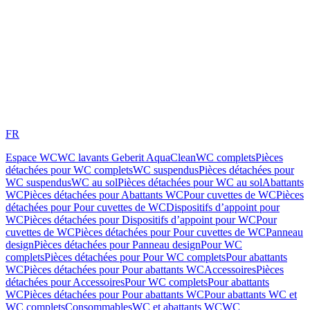
FR
Espace WC
WC lavants Geberit AquaClean
WC complets
Pièces
détachées pour WC complets
WC suspendus
Pièces détachées pour
WC suspendus
WC au sol
Pièces détachées pour WC au sol
Abattants
WC
Pièces détachées pour Abattants WC
Pour cuvettes de WC
Pièces
détachées pour Pour cuvettes de WC
Dispositifs d’appoint pour
WC
Pièces détachées pour Dispositifs d’appoint pour WC
Pour
cuvettes de WC
Pièces détachées pour Pour cuvettes de WC
Panneau
design
Pièces détachées pour Panneau design
Pour WC
complets
Pièces détachées pour Pour WC complets
Pour abattants
WC
Pièces détachées pour Pour abattants WC
Accessoires
Pièces
détachées pour Accessoires
Pour WC complets
Pour abattants
WC
Pièces détachées pour Pour abattants WC
Pour abattants WC et
WC complets
Consommables
WC et abattants WC
WC