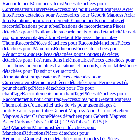
Raccordements
Compensateurs
Pièces détachées pour
Compensateurs
Traversées
Accessoires pour Geberit Mapress Acier
Inox
Pièces détachées pour Accessoires pour Geberit Mapress Acier
Inox
Isolations pour raccordements
Etanchements pour tubes et
raccords
Fixations pour tubes
Fixations de raccordements
Pièces
détachées pour Fixations de raccordements
Joints d'étanchéité
Jeux de
vis pour assemblages à bride
Geberit Mapress Therm
Tubes
Therm
Raccords
Pièces détachées pour Raccords
Manchons
Pièces
détachées pour Manchons
Réductions
Pièces détachées pour
Réductions
Coudes
Pièces détachées pour Coudes
Tés
Pièces
détachées pour Tés
Transitions indémontables
Pièces détachées pour
Transitions indémontables
Transitions et raccords, démontables
Pièces
détachées pour Transitions et raccords,
démontables
Compensateurs
Pièces détachées pour
Compensateurs
Fermetures
Pièces détachées pour Fermetures
Tés
pour chauffage
Pièces détachées pour Tés pour
chauffage
Raccordements pour chauffage
Pièces détachées pour
Raccordements pour chauffage
Accessoires pour Geberit Mapress
Therm
Joints d’étanchéité
Packs de vis pour assemblages à
bride
Fixations pour tubes
Geberit Mapress Acier Carbone
Geberit
Mapress Acier Carbone
Pièces détachées pour Geberit Mapress
Acier Carbone
Tubes 1.0034 (E 195)
Tubes 1.0215 (E
220)
Mamelons
Manchons
Pièces détachées pour
Manchons
Réductions
Pièces détachées pour
Réductions
Coudes
Pièces détachées pour Coudes
Tés
Pièces