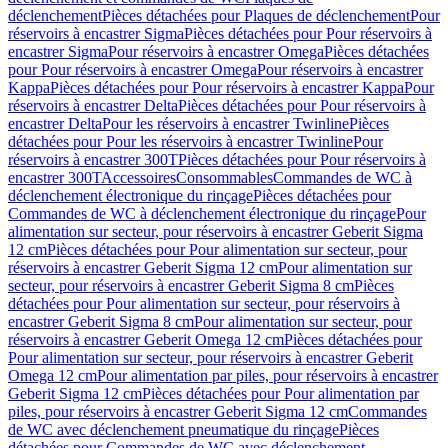
déclenchement
Pièces détachées pour Plaques de déclenchement
Pour
réservoirs à encastrer Sigma
Pièces détachées pour Pour réservoirs à
encastrer Sigma
Pour réservoirs à encastrer Omega
Pièces détachées
pour Pour réservoirs à encastrer Omega
Pour réservoirs à encastrer
Kappa
Pièces détachées pour Pour réservoirs à encastrer Kappa
Pour
réservoirs à encastrer Delta
Pièces détachées pour Pour réservoirs à
encastrer Delta
Pour les réservoirs à encastrer Twinline
Pièces
détachées pour Pour les réservoirs à encastrer Twinline
Pour
réservoirs à encastrer 300T
Pièces détachées pour Pour réservoirs à
encastrer 300T
Accessoires
Consommables
Commandes de WC à
déclenchement électronique du rinçage
Pièces détachées pour
Commandes de WC à déclenchement électronique du rinçage
Pour
alimentation sur secteur, pour réservoirs à encastrer Geberit Sigma
12 cm
Pièces détachées pour Pour alimentation sur secteur, pour
réservoirs à encastrer Geberit Sigma 12 cm
Pour alimentation sur
secteur, pour réservoirs à encastrer Geberit Sigma 8 cm
Pièces
détachées pour Pour alimentation sur secteur, pour réservoirs à
encastrer Geberit Sigma 8 cm
Pour alimentation sur secteur, pour
réservoirs à encastrer Geberit Omega 12 cm
Pièces détachées pour
Pour alimentation sur secteur, pour réservoirs à encastrer Geberit
Omega 12 cm
Pour alimentation par piles, pour réservoirs à encastrer
Geberit Sigma 12 cm
Pièces détachées pour Pour alimentation par
piles, pour réservoirs à encastrer Geberit Sigma 12 cm
Commandes
de WC avec déclenchement pneumatique du rinçage
Pièces
détachées pour Commandes de WC avec déclenchement