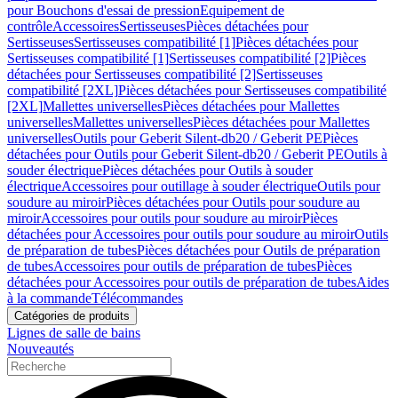
pour Bouchons d'essai de pression
Equipement de
contrôle
Accessoires
Sertisseuses
Pièces détachées pour
Sertisseuses
Sertisseuses compatibilité [1]
Pièces détachées pour
Sertisseuses compatibilité [1]
Sertisseuses compatibilité [2]
Pièces
détachées pour Sertisseuses compatibilité [2]
Sertisseuses
compatibilité [2XL]
Pièces détachées pour Sertisseuses compatibilité
[2XL]
Mallettes universelles
Pièces détachées pour Mallettes
universelles
Mallettes universelles
Pièces détachées pour Mallettes
universelles
Outils pour Geberit Silent-db20 / Geberit PE
Pièces
détachées pour Outils pour Geberit Silent-db20 / Geberit PE
Outils à
souder électrique
Pièces détachées pour Outils à souder
électrique
Accessoires pour outillage à souder électrique
Outils pour
soudure au miroir
Pièces détachées pour Outils pour soudure au
miroir
Accessoires pour outils pour soudure au miroir
Pièces
détachées pour Accessoires pour outils pour soudure au miroir
Outils
de préparation de tubes
Pièces détachées pour Outils de préparation
de tubes
Accessoires pour outils de préparation de tubes
Pièces
détachées pour Accessoires pour outils de préparation de tubes
Aides
à la commande
Télécommandes
Catégories de produits
Lignes de salle de bains
Nouveautés