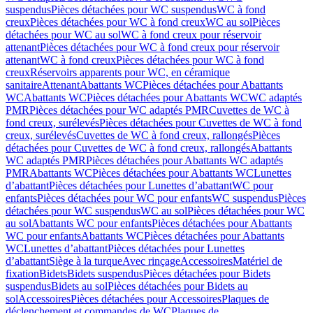
suspendus
Pièces détachées pour WC suspendus
WC à fond
creux
Pièces détachées pour WC à fond creux
WC au sol
Pièces
détachées pour WC au sol
WC à fond creux pour réservoir
attenant
Pièces détachées pour WC à fond creux pour réservoir
attenant
WC à fond creux
Pièces détachées pour WC à fond
creux
Réservoirs apparents pour WC, en céramique
sanitaire
Attenant
Abattants WC
Pièces détachées pour Abattants
WC
Abattants WC
Pièces détachées pour Abattants WC
WC adaptés
PMR
Pièces détachées pour WC adaptés PMR
Cuvettes de WC à
fond creux, surélevés
Pièces détachées pour Cuvettes de WC à fond
creux, surélevés
Cuvettes de WC à fond creux, rallongés
Pièces
détachées pour Cuvettes de WC à fond creux, rallongés
Abattants
WC adaptés PMR
Pièces détachées pour Abattants WC adaptés
PMR
Abattants WC
Pièces détachées pour Abattants WC
Lunettes
d’abattant
Pièces détachées pour Lunettes d’abattant
WC pour
enfants
Pièces détachées pour WC pour enfants
WC suspendus
Pièces
détachées pour WC suspendus
WC au sol
Pièces détachées pour WC
au sol
Abattants WC pour enfants
Pièces détachées pour Abattants
WC pour enfants
Abattants WC
Pièces détachées pour Abattants
WC
Lunettes d’abattant
Pièces détachées pour Lunettes
d’abattant
Siège à la turque
Avec rinçage
Accessoires
Matériel de
fixation
Bidets
Bidets suspendus
Pièces détachées pour Bidets
suspendus
Bidets au sol
Pièces détachées pour Bidets au
sol
Accessoires
Pièces détachées pour Accessoires
Plaques de
déclenchement et commandes de WC
Plaques de