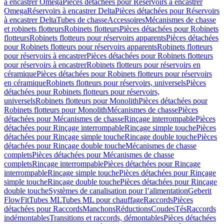
à encastrer Omega
Pièces détachées pour Réservoirs à encastrer
Omega
Réservoirs à encastrer Delta
Pièces détachées pour Réservoirs
à encastrer Delta
Tubes de chasse
Accessoires
Mécanismes de chasse
et robinets flotteurs
Robinets flotteurs
Pièces détachées pour Robinets
flotteurs
Robinets flotteurs pour réservoirs apparents
Pièces détachées
pour Robinets flotteurs pour réservoirs apparents
Robinets flotteurs
pour réservoirs à encastrer
Pièces détachées pour Robinets flotteurs
pour réservoirs à encastrer
Robinets flotteurs pour réservoirs en
céramique
Pièces détachées pour Robinets flotteurs pour réservoirs
en céramique
Robinets flotteurs pour réservoirs, universels
Pièces
détachées pour Robinets flotteurs pour réservoirs,
universels
Robinets flotteurs pour Monolith
Pièces détachées pour
Robinets flotteurs pour Monolith
Mécanismes de chasse
Pièces
détachées pour Mécanismes de chasse
Rinçage interrompable
Pièces
détachées pour Rinçage interrompable
Rinçage simple touche
Pièces
détachées pour Rinçage simple touche
Rinçage double touche
Pièces
détachées pour Rinçage double touche
Mécanismes de chasse
complets
Pièces détachées pour Mécanismes de chasse
complets
Rinçage interrompable
Pièces détachées pour Rinçage
interrompable
Rinçage simple touche
Pièces détachées pour Rinçage
simple touche
Rinçage double touche
Pièces détachées pour Rinçage
double touche
Systèmes de canalisation pour l’alimentation
Geberit
FlowFit
Tubes ML
Tubes ML pour chauffage
Raccords
Pièces
détachées pour Raccords
Manchons
Réductions
Coudes
Tés
Raccords
indémontables
Transitions et raccords, démontables
Pièces détachées