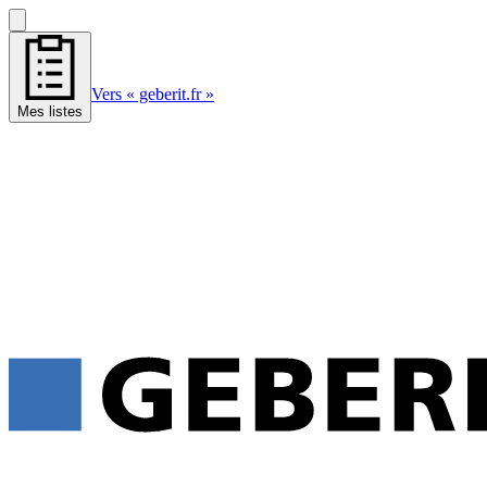
Vers « geberit.fr »
Mes listes