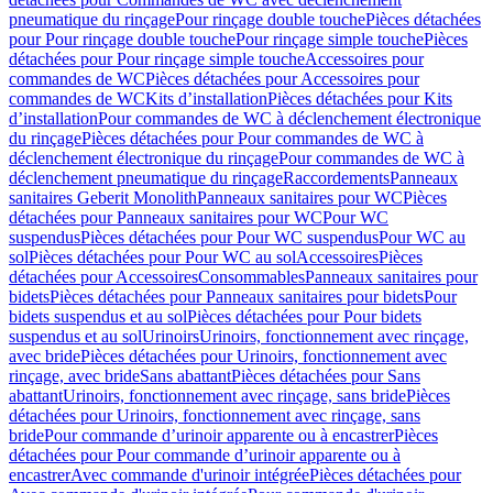
pneumatique du rinçage
Pour rinçage double touche
Pièces détachées
pour Pour rinçage double touche
Pour rinçage simple touche
Pièces
détachées pour Pour rinçage simple touche
Accessoires pour
commandes de WC
Pièces détachées pour Accessoires pour
commandes de WC
Kits d’installation
Pièces détachées pour Kits
d’installation
Pour commandes de WC à déclenchement électronique
du rinçage
Pièces détachées pour Pour commandes de WC à
déclenchement électronique du rinçage
Pour commandes de WC à
déclenchement pneumatique du rinçage
Raccordements
Panneaux
sanitaires Geberit Monolith
Panneaux sanitaires pour WC
Pièces
détachées pour Panneaux sanitaires pour WC
Pour WC
suspendus
Pièces détachées pour Pour WC suspendus
Pour WC au
sol
Pièces détachées pour Pour WC au sol
Accessoires
Pièces
détachées pour Accessoires
Consommables
Panneaux sanitaires pour
bidets
Pièces détachées pour Panneaux sanitaires pour bidets
Pour
bidets suspendus et au sol
Pièces détachées pour Pour bidets
suspendus et au sol
Urinoirs
Urinoirs, fonctionnement avec rinçage,
avec bride
Pièces détachées pour Urinoirs, fonctionnement avec
rinçage, avec bride
Sans abattant
Pièces détachées pour Sans
abattant
Urinoirs, fonctionnement avec rinçage, sans bride
Pièces
détachées pour Urinoirs, fonctionnement avec rinçage, sans
bride
Pour commande d’urinoir apparente ou à encastrer
Pièces
détachées pour Pour commande d’urinoir apparente ou à
encastrer
Avec commande d'urinoir intégrée
Pièces détachées pour