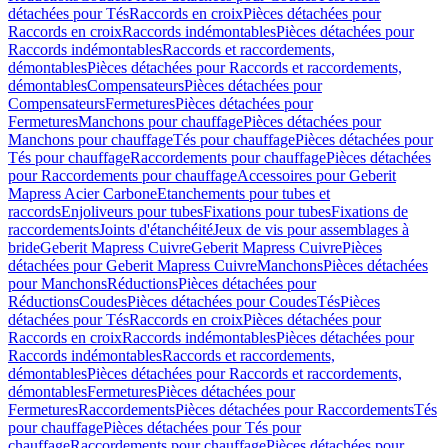
détachées pour Tés
Raccords en croix
Pièces détachées pour
Raccords en croix
Raccords indémontables
Pièces détachées pour
Raccords indémontables
Raccords et raccordements,
démontables
Pièces détachées pour Raccords et raccordements,
démontables
Compensateurs
Pièces détachées pour
Compensateurs
Fermetures
Pièces détachées pour
Fermetures
Manchons pour chauffage
Pièces détachées pour
Manchons pour chauffage
Tés pour chauffage
Pièces détachées pour
Tés pour chauffage
Raccordements pour chauffage
Pièces détachées
pour Raccordements pour chauffage
Accessoires pour Geberit
Mapress Acier Carbone
Etanchements pour tubes et
raccords
Enjoliveurs pour tubes
Fixations pour tubes
Fixations de
raccordements
Joints d'étanchéité
Jeux de vis pour assemblages à
bride
Geberit Mapress Cuivre
Geberit Mapress Cuivre
Pièces
détachées pour Geberit Mapress Cuivre
Manchons
Pièces détachées
pour Manchons
Réductions
Pièces détachées pour
Réductions
Coudes
Pièces détachées pour Coudes
Tés
Pièces
détachées pour Tés
Raccords en croix
Pièces détachées pour
Raccords en croix
Raccords indémontables
Pièces détachées pour
Raccords indémontables
Raccords et raccordements,
démontables
Pièces détachées pour Raccords et raccordements,
démontables
Fermetures
Pièces détachées pour
Fermetures
Raccordements
Pièces détachées pour Raccordements
Tés
pour chauffage
Pièces détachées pour Tés pour
chauffage
Raccordements pour chauffage
Pièces détachées pour