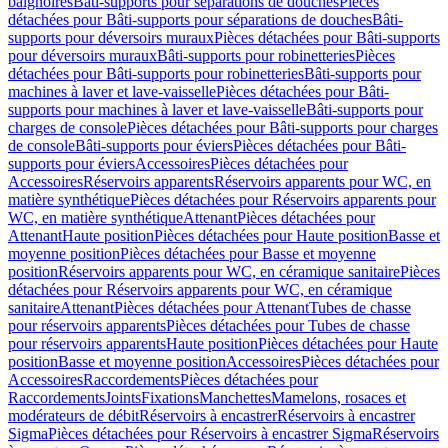
baignoires
Bâti-supports pour séparations de douches
Pièces
détachées pour Bâti-supports pour séparations de douches
Bâti-
supports pour déversoirs muraux
Pièces détachées pour Bâti-supports
pour déversoirs muraux
Bâti-supports pour robinetteries
Pièces
détachées pour Bâti-supports pour robinetteries
Bâti-supports pour
machines à laver et lave-vaisselle
Pièces détachées pour Bâti-
supports pour machines à laver et lave-vaisselle
Bâti-supports pour
charges de console
Pièces détachées pour Bâti-supports pour charges
de console
Bâti-supports pour éviers
Pièces détachées pour Bâti-
supports pour éviers
Accessoires
Pièces détachées pour
Accessoires
Réservoirs apparents
Réservoirs apparents pour WC, en
matière synthétique
Pièces détachées pour Réservoirs apparents pour
WC, en matière synthétique
Attenant
Pièces détachées pour
Attenant
Haute position
Pièces détachées pour Haute position
Basse et
moyenne position
Pièces détachées pour Basse et moyenne
position
Réservoirs apparents pour WC, en céramique sanitaire
Pièces
détachées pour Réservoirs apparents pour WC, en céramique
sanitaire
Attenant
Pièces détachées pour Attenant
Tubes de chasse
pour réservoirs apparents
Pièces détachées pour Tubes de chasse
pour réservoirs apparents
Haute position
Pièces détachées pour Haute
position
Basse et moyenne position
Accessoires
Pièces détachées pour
Accessoires
Raccordements
Pièces détachées pour
Raccordements
Joints
Fixations
Manchettes
Mamelons, rosaces et
modérateurs de débit
Réservoirs à encastrer
Réservoirs à encastrer
Sigma
Pièces détachées pour Réservoirs à encastrer Sigma
Réservoirs