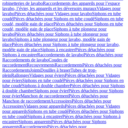
robinetteries de lavabo
Raccordements des appareils pour l’espace
lavabo, l’évier, les appareils et les déversoirs muraux
Vidages pour
lavabo
Pièces détachées pour Vidages pour lavabo
Siphons en tube
coudé
Pièces détachées pour Siphons en tube coudé
Siphons en tube
coudé, modèle gain de place
Pièces détachées pour Siphons en tube
coudé, modèle gain de place
Siphons à tube plongeur pour
lavabo
Pièces détachées pour Siphons à tube plongeur pour
lavabo
Siphons à tube plongeur pour lavabo, modèle gain de
place
Pièces détachées pour Siphons à tube plongeur pour lavabo,
modèle gain de place
Siphons à encastrer
Pièces détachées pour
Siphons à encastrer
Raccordements de lavabo
Pièces détachées pour
Raccordements de lavabo
Coudes de
raccordement
Recouvrements
Raccordements
Pièces détachées pour
Raccordements
Joints
Douilles à braser
Tubes de trop-
plein
Rallonges
Vidages pour éviers
Pièces détachées pour Vidages
pour éviers
Siphons en tube coudé
Pièces détachées pour Siphons en
tube coudé
Siphons à double chambre
Pièces détachées pour Siphons
à double chambre
Siphons pour évier
Pièces détachées pour Siphons
pour évier
Manchon de raccordement
Pièces détachées pour
Manchon de raccordement
Accessoires
Pièces détachées pour
Accessoires
Vidages pour appareils
Pièces détachées pour Vidages
pour appareils
Siphons en tube coudé
Pièces détachées pour Siphons
en tube coudé
Siphons à encastrer
Pièces détachées pour Siphons à
encastrer
Siphons apparents
Pièces détachées pour Siphons
apparents
Raccordements
Pièces détachées pour