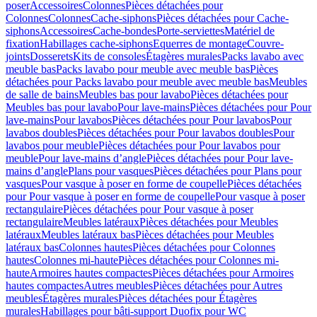
poser
Accessoires
Colonnes
Pièces détachées pour
Colonnes
Colonnes
Cache-siphons
Pièces détachées pour Cache-
siphons
Accessoires
Cache-bondes
Porte-serviettes
Matériel de
fixation
Habillages cache-siphons
Equerres de montage
Couvre-
joints
Dosserets
Kits de consoles
Étagères murales
Packs lavabo avec
meuble bas
Packs lavabo pour meuble avec meuble bas
Pièces
détachées pour Packs lavabo pour meuble avec meuble bas
Meubles
de salle de bains
Meubles bas pour lavabo
Pièces détachées pour
Meubles bas pour lavabo
Pour lave-mains
Pièces détachées pour Pour
lave-mains
Pour lavabos
Pièces détachées pour Pour lavabos
Pour
lavabos doubles
Pièces détachées pour Pour lavabos doubles
Pour
lavabos pour meuble
Pièces détachées pour Pour lavabos pour
meuble
Pour lave-mains d’angle
Pièces détachées pour Pour lave-
mains d’angle
Plans pour vasques
Pièces détachées pour Plans pour
vasques
Pour vasque à poser en forme de coupelle
Pièces détachées
pour Pour vasque à poser en forme de coupelle
Pour vasque à poser
rectangulaire
Pièces détachées pour Pour vasque à poser
rectangulaire
Meubles latéraux
Pièces détachées pour Meubles
latéraux
Meubles latéraux bas
Pièces détachées pour Meubles
latéraux bas
Colonnes hautes
Pièces détachées pour Colonnes
hautes
Colonnes mi-haute
Pièces détachées pour Colonnes mi-
haute
Armoires hautes compactes
Pièces détachées pour Armoires
hautes compactes
Autres meubles
Pièces détachées pour Autres
meubles
Étagères murales
Pièces détachées pour Étagères
murales
Habillages pour bâti-support Duofix pour WC