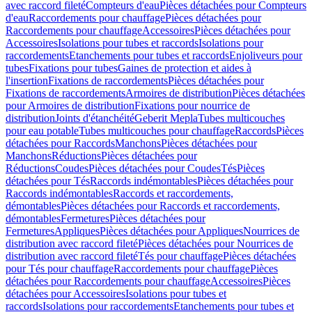
avec raccord fileté
Compteurs d'eau
Pièces détachées pour Compteurs
d'eau
Raccordements pour chauffage
Pièces détachées pour
Raccordements pour chauffage
Accessoires
Pièces détachées pour
Accessoires
Isolations pour tubes et raccords
Isolations pour
raccordements
Etanchements pour tubes et raccords
Enjoliveurs pour
tubes
Fixations pour tubes
Gaines de protection et aides à
l'insertion
Fixations de raccordements
Pièces détachées pour
Fixations de raccordements
Armoires de distribution
Pièces détachées
pour Armoires de distribution
Fixations pour nourrice de
distribution
Joints d'étanchéité
Geberit Mepla
Tubes multicouches
pour eau potable
Tubes multicouches pour chauffage
Raccords
Pièces
détachées pour Raccords
Manchons
Pièces détachées pour
Manchons
Réductions
Pièces détachées pour
Réductions
Coudes
Pièces détachées pour Coudes
Tés
Pièces
détachées pour Tés
Raccords indémontables
Pièces détachées pour
Raccords indémontables
Raccords et raccordements,
démontables
Pièces détachées pour Raccords et raccordements,
démontables
Fermetures
Pièces détachées pour
Fermetures
Appliques
Pièces détachées pour Appliques
Nourrices de
distribution avec raccord fileté
Pièces détachées pour Nourrices de
distribution avec raccord fileté
Tés pour chauffage
Pièces détachées
pour Tés pour chauffage
Raccordements pour chauffage
Pièces
détachées pour Raccordements pour chauffage
Accessoires
Pièces
détachées pour Accessoires
Isolations pour tubes et
raccords
Isolations pour raccordements
Etanchements pour tubes et