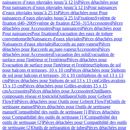
naissances d’eaux pluviales jusqu’à 12 l/s
Pièces détachées pour
Pour naissances d’eaux pluviales jusqu’à 12 l/s
Pour naissances
d’eaux pluviales jusqu’à 25 l/s
Pièces détachées pour Pour
naissances d’eaux pluviales jusqu’à 25 l/s
Fixations
Système de
fixation d40–200
Système de fixation d250–315
Accessoires
Pièces
détachées pour Accessoires
Pour naissances
Pièces détachées pour
Pour naissances
Pour fixations
Évacuation des eaux de toiture
conventionnelle
Naissances d'eaux pluviales
Pièces détachées pour
Naissances d'eaux pluviales
Raccords au pare-vapeur
Pièces
détachées pour Raccords au pare-vapeur
Accessoires
Pièces
détachées pour Accessoires
Évacuation des sols
Evacuation de
surface pour l'intérieur et l'extérieur
Pièces détachées pour
Evacuation de surface pour l'intérieur et l'extérieur
Siphons de sol
pour balcons et terrasses, 10 x 10 cm
Pièces détachées pour Siphons
de sol pour balcons et terrasses, 10 x 10 cm
Siphons de sol 13 x 13
cm
Pièces détachées pour Siphons de sol 13 x 13 cm
Grilles-avaloirs
15 x 15 cm
Pièces détachées pour Grilles-avaloirs 15 x 15
cm
Accessoires
Pièces détachées pour Accessoires
Outillages,
composants réseau et logiciels
Outillages
Outils pour Geberit
FlowFit
Pièces détachées pour Outils pour Geberit FlowFit
Outils de
sertissage manuel
Pièces détachées pour Outils de sertissage
manuel
Compatibilité des outils de sertissage [1]
Pièces détachées
pour Compatibilité des outils de sertissage [1]
Compatibilité des
outils de sertissage [2]
Pièces détachées pour Compatibilité des outils
de sertissage [2]
Outils de préparation de tubes
Pièces détachées pour