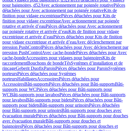
pour baignoires, d52
Avec actionnement par poignée rotative
Pièces
détachées pour Avec actionnement par poignée rotative
Kits de
finition pour vidage excentrique
Pièces détachées pour Kits de
finition pour vidage excentrique
Avec actionnement par poignée
rotative et arrivée d’eau
Pièces détachées pour Avec actionnement
par poignée rotative et arrivée d’eau
Kits de finition pour vidage
excentrique et arrivée d’eau
Pièces détachées pour Kits de finition
pour vidage excentrique et arrivée d’eau
Avec déclenchement par
pression PushControl
Pièces détachées pour Avec déclenchement par
pression PushControl
Avec cache-bonde
Pièces détachées pour Avec
cache-bonde
Accessoires pour vidages pour baignoires
Kits de
raccordement
Bouchons de bonde
Tés
Systèmes d’installation et de
rinçage
Geberit Duofix
Parois
Pièces détachées pour Parois
Systèmes
porteurs
Pièces détachées pour Systèmes
porteurs
Habillages
Accessoires
Pièces détachées pour
Accessoires
Bâti-supports
Pièces détachées pour Bâti-supports
Bâti-
supports pour WC
Pièces détachées pour Bâti-supports pour
WC
Bâti-supports pour lavabos
Pièces détachées pour Bâti-supports
pour lavabos
Bâti-supports pour bidets
Pièces détachées pour Bâti-
supports pour bidets
Bâti-supports pour urinoirs
Pièces détachées
pour Bâti-supports pour urinoirs
Bâti-supports pour douches avec
évacuation murale
Pièces détachées pour Bâti-supports pour douches
avec évacuation murale
Bâti-supports pour douches et
baignoires
Pièces détachées pour Bâti-supports pour douches et