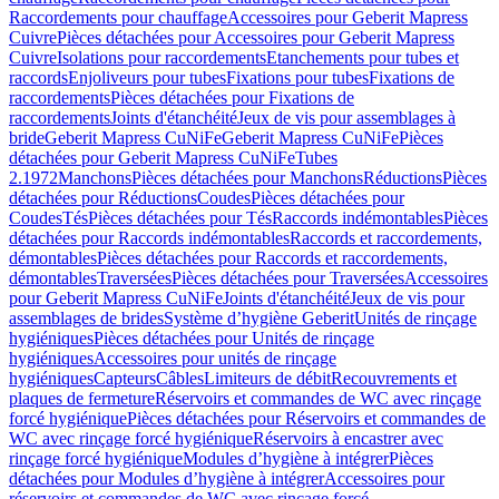
Raccordements pour chauffage
Accessoires pour Geberit Mapress
Cuivre
Pièces détachées pour Accessoires pour Geberit Mapress
Cuivre
Isolations pour raccordements
Etanchements pour tubes et
raccords
Enjoliveurs pour tubes
Fixations pour tubes
Fixations de
raccordements
Pièces détachées pour Fixations de
raccordements
Joints d'étanchéité
Jeux de vis pour assemblages à
bride
Geberit Mapress CuNiFe
Geberit Mapress CuNiFe
Pièces
détachées pour Geberit Mapress CuNiFe
Tubes
2.1972
Manchons
Pièces détachées pour Manchons
Réductions
Pièces
détachées pour Réductions
Coudes
Pièces détachées pour
Coudes
Tés
Pièces détachées pour Tés
Raccords indémontables
Pièces
détachées pour Raccords indémontables
Raccords et raccordements,
démontables
Pièces détachées pour Raccords et raccordements,
démontables
Traversées
Pièces détachées pour Traversées
Accessoires
pour Geberit Mapress CuNiFe
Joints d'étanchéité
Jeux de vis pour
assemblages de brides
Système d’hygiène Geberit
Unités de rinçage
hygiéniques
Pièces détachées pour Unités de rinçage
hygiéniques
Accessoires pour unités de rinçage
hygiéniques
Capteurs
Câbles
Limiteurs de débit
Recouvrements et
plaques de fermeture
Réservoirs et commandes de WC avec rinçage
forcé hygiénique
Pièces détachées pour Réservoirs et commandes de
WC avec rinçage forcé hygiénique
Réservoirs à encastrer avec
rinçage forcé hygiénique
Modules d’hygiène à intégrer
Pièces
détachées pour Modules d’hygiène à intégrer
Accessoires pour
réservoirs et commandes de WC avec rinçage forcé