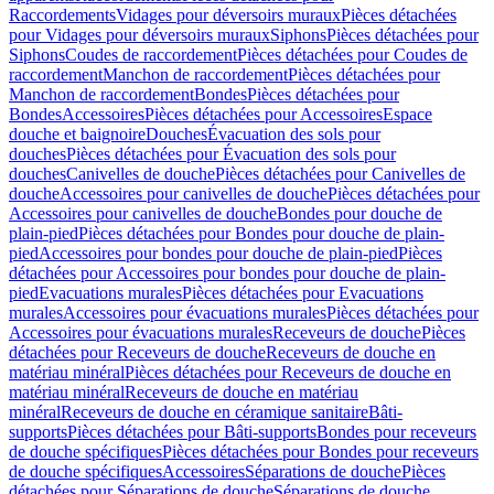
Raccordements
Vidages pour déversoirs muraux
Pièces détachées
pour Vidages pour déversoirs muraux
Siphons
Pièces détachées pour
Siphons
Coudes de raccordement
Pièces détachées pour Coudes de
raccordement
Manchon de raccordement
Pièces détachées pour
Manchon de raccordement
Bondes
Pièces détachées pour
Bondes
Accessoires
Pièces détachées pour Accessoires
Espace
douche et baignoire
Douches
Évacuation des sols pour
douches
Pièces détachées pour Évacuation des sols pour
douches
Canivelles de douche
Pièces détachées pour Canivelles de
douche
Accessoires pour canivelles de douche
Pièces détachées pour
Accessoires pour canivelles de douche
Bondes pour douche de
plain-pied
Pièces détachées pour Bondes pour douche de plain-
pied
Accessoires pour bondes pour douche de plain-pied
Pièces
détachées pour Accessoires pour bondes pour douche de plain-
pied
Evacuations murales
Pièces détachées pour Evacuations
murales
Accessoires pour évacuations murales
Pièces détachées pour
Accessoires pour évacuations murales
Receveurs de douche
Pièces
détachées pour Receveurs de douche
Receveurs de douche en
matériau minéral
Pièces détachées pour Receveurs de douche en
matériau minéral
Receveurs de douche en matériau
minéral
Receveurs de douche en céramique sanitaire
Bâti-
supports
Pièces détachées pour Bâti-supports
Bondes pour receveurs
de douche spécifiques
Pièces détachées pour Bondes pour receveurs
de douche spécifiques
Accessoires
Séparations de douche
Pièces
détachées pour Séparations de douche
Séparations de douche